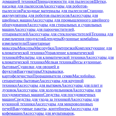
домашней техники
Принадлежности для пылесосов
Щетки,
насадки для пылесосов
Аксессуары для роботов-
пылесосов
Расходные материалы для пылесосов
Станции,
аккумуляторы для роботов-пылесосов
Аксессуары для
швейных машин
Аксессуары для промышленного швейного
оборудования
Аксессуары для стиральных и сушильных
машин
Аксессуары для пароочистителей,
отпаривателей
Аксессуары для стеклоочистителей
Техника для
измельчения продуктов
Блендеры
Кухонные комбайны,
измельчители
Планетарные
миксеры
Миксеры
Мясорубки
Ломтерезки
Комплектующие для
климатической техники
Управление климатической
техникой
Фильтры для климатической техники
Аксессуары для
климатической техники
Мелкая техника
Весы кухонные,
бытовые
Сушилки для овощей и
фруктов
Вакууматоры
Открывалки,
картофелечистки
Проращиватели семян
Маслобойки,
сепараторы бытовые
Аксессуары для крупной
техники
Аксессуары для вытяжек
Аксессуары для плит и
духовок
Аксессуары для холодильников
Аксессуары для
посудомоечных машин
Средства для посудомоечных
машин
Средства для ухода за техникой
Аксессуары для
кухонной техники
Аксессуары для микроволновых
печей
Вакуумные пакеты, контейнеры
Аксессуары для
кофемашин
Аксессуары для мультиварок,