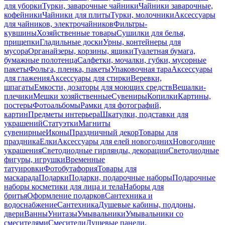
для уборки
Турки, заварочные чайники
Чайники заварочные,
кофейники
Чайники для плиты
Турки, молочники
Аксессуары
для чайников, электрочайников
Фильтры-
кувшины
Хозяйственные товары
Сушилки для белья,
прищепки
Гладильные доски
Урны, контейнеры для
мусора
Органайзеры, корзины, ящики
Туалетная бумага,
бумажные полотенца
Салфетки, мочалки, губки, мусорные
пакеты
Фольга, пленка, пакеты
Упаковочная тара
Аксессуары
для глажения
Аксессуары для стирки
Веревки,
шпагаты
Емкости, дозаторы для моющих средств
Вешалки-
плечики
Мешки хозяйственные
Сувениры
Копилки
Картины,
постеры
Фотоальбомы
Рамки для фотографий,
картин
Предметы интерьера
Шкатулки, подставки для
украшений
Статуэтки
Магниты
сувенирные
Иконы
Праздничный декор
Товары для
праздника
Елки
Аксессуары для елей новогодних
Новогодние
украшения
Светодиодные гирлянды, декорации
Светодиодные
фигуры, игрушки
Временные
татуировки
Фотобутафория
Товары для
маскарада
Подарки
Подарки, подарочные наборы
Подарочные
наборы косметики для лица и тела
Наборы для
бритья
Оформление подарков
Сантехника и
водоснабжение
Сантехника
Душевые кабины, поддоны,
двери
Ванны
Унитазы
Умывальники
Умывальники со
смесителями
Смесители
Душевые панели,