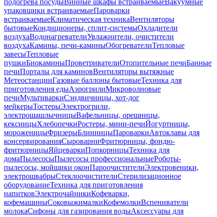
подогрева посуды
Винные шкафы встраиваемые
Вакуумные
упаковщики встраиваемые
Пароварки
встраиваемые
Климатическая техника
Вентиляторы
бытовые
Кондиционеры, сплит-системы
Охладители
воздуха
Водонагреватели
Увлажнители, очистители
воздуха
Камины, печи-камины
Обогреватели
Тепловые
завесы
Тепловые
пушки
Биокамины
Проветриватели
Отопительные печи
Банные
печи
Порталы для каминов
Вентиляторы вытяжные
Метеостанции
Газовые баллоны бытовые
Техника для
приготовления еды
Аэрогрили
Микроволновые
печи
Мультиварки
Сэндвичницы, хот-дог
мейкеры
Тостеры
Электрогрили,
электрошашлычницы
Вафельницы, орешницы,
кексницы
Хлебопечки
Ростеры, мини-печи
Йогуртницы,
мороженицы
Фризеры
Блинницы
Пароварки
Автоклавы для
консервирования
Сыроварни
Фритюрницы, фондю-
фритюрницы
Яйцеварки
Попкорницы
Техника для
дома
Пылесосы
Пылесосы профессиональные
Роботы-
пылесосы, мойщики окон
Пароочистители
Электровеники,
электрошвабры
Стеклоочистители
Стерилизационное
оборудование
Техника для приготовления
напитков
Электрочайники
Кофеварки,
кофемашины
Соковыжималки
Кофемолки
Вспениватели
молока
Сифоны для газирования воды
Аксессуары для