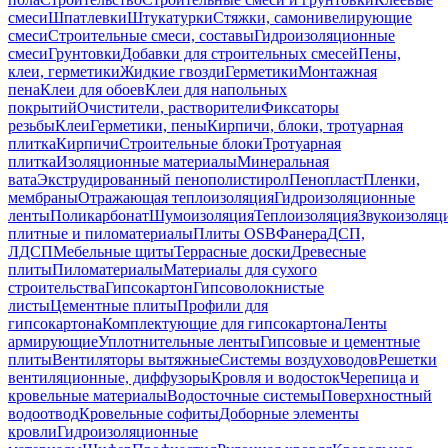
смеси
Шпатлевки
Штукатурки
Стяжки, самонивелирующие
смеси
Строительные смеси, составы
Гидроизоляционные
смеси
Грунтовки
Добавки для строительных смесей
Пены,
клеи, герметики
Жидкие гвозди
Герметики
Монтажная
пена
Клеи для обоев
Клеи для напольных
покрытий
Очистители, растворители
Фиксаторы
резьбы
Клеи
Герметики, пены
Кирпичи, блоки, тротуарная
плитка
Кирпичи
Строительные блоки
Тротуарная
плитка
Изоляционные материалы
Минеральная
вата
Экструдированный пенополистирол
Пенопласт
Пленки,
мембраны
Отражающая теплоизоляция
Гидроизоляционные
ленты
Поликарбонат
Шумоизоляция
Теплоизоляция
Звукоизоляц
плитные и пиломатериалы
Плиты OSB
Фанера
ДСП,
ЛДСП
Мебельные щиты
Террасные доски
Древесные
плиты
Пиломатериалы
Материалы для сухого
строительства
Гипсокартон
Гипсоволокнистые
листы
Цементные плиты
Профили для
гипсокартона
Комплектующие для гипсокартона
Ленты
армирующие
Уплотнительные ленты
Гипсовые и цементные
плиты
Вентиляторы вытяжные
Системы воздуховодов
Решетки
вентиляционные, диффузоры
Кровля и водосток
Черепица и
кровельные материалы
Водосточные системы
Поверхностный
водоотвод
Кровельные софиты
Доборные элементы
кровли
Гидроизоляционные