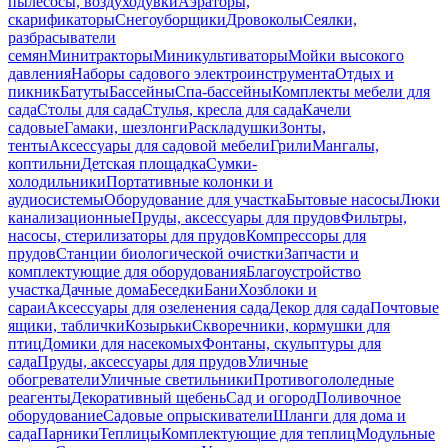
пылесосы, воздуходувки
Аэраторы,
скарификаторы
Снегоуборщики
Дровоколы
Сеялки,
разбрасыватели
семян
Минитракторы
Миникультиваторы
Мойки высокого
давления
Наборы садового электроинструмента
Отдых и
пикник
Батуты
Бассейны
Спа-бассейны
Комплекты мебели для
сада
Столы для сада
Стулья, кресла для сада
Качели
садовые
Гамаки, шезлонги
Раскладушки
Зонты,
тенты
Аксессуары для садовой мебели
Грили
Мангалы,
коптильни
Детская площадка
Сумки-
холодильники
Портативные колонки и
аудиосистемы
Оборудование для участка
Бытовые насосы
Люки
канализационные
Пруды, аксессуары для прудов
Фильтры,
насосы, стерилизаторы для прудов
Компрессоры для
прудов
Станции биологической очистки
Запчасти и
комплектующие для оборудования
Благоустройство
участка
Дачные дома
Беседки
Бани
Хозблоки и
сараи
Аксессуары для озеленения сада
Декор для сада
Почтовые
ящики, таблички
Козырьки
Скворечники, кормушки для
птиц
Домики для насекомых
Фонтаны, скульптуры для
сада
Пруды, аксессуары для прудов
Уличные
обогреватели
Уличные светильники
Противогололедные
реагенты
Декоративный щебень
Сад и огород
Поливочное
оборудование
Садовые опрыскиватели
Шланги для дома и
сада
Парники
Теплицы
Комплектующие для теплиц
Модульные