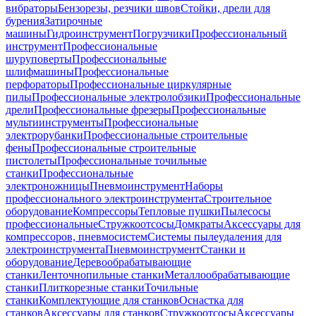
вибраторы
Бензорезы, резчики швов
Стойки, дрели для
бурения
Затирочные
машины
Гидроинструмент
Погрузчики
Профессиональный
инструмент
Профессиональные
шуруповерты
Профессиональные
шлифмашины
Профессиональные
перфораторы
Профессиональные циркулярные
пилы
Профессиональные электролобзики
Профессиональные
дрели
Профессиональные фрезеры
Профессиональные
мультиинструменты
Профессиональные
электрорубанки
Профессиональные строительные
фены
Профессиональные строительные
пистолеты
Профессиональные точильные
станки
Профессиональные
электроножницы
Пневмоинструмент
Наборы
профессионального электроинструмента
Строительное
оборудование
Компрессоры
Тепловые пушки
Пылесосы
профессиональные
Стружкоотсосы
Домкраты
Аксессуары для
компрессоров, пневмосистем
Системы пылеудаления для
электроинструмента
Пневмоинструмент
Станки и
оборудование
Деревообрабатывающие
станки
Ленточнопильные станки
Металлообрабатывающие
станки
Плиткорезные станки
Точильные
станки
Комплектующие для станков
Оснастка для
станков
Аксессуары для станков
Стружкоотсосы
Аксессуары