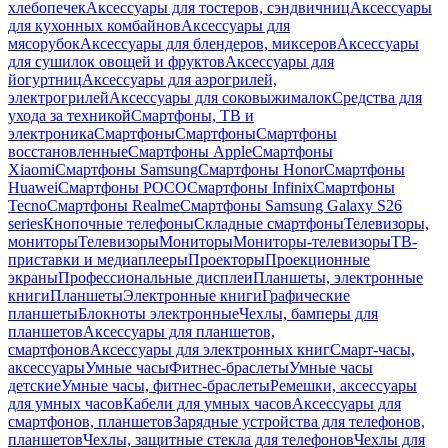
хлебопечек
Аксессуары для тостеров, сэндвичниц
Аксессуары
для кухонных комбайнов
Аксессуары для
мясорубок
Аксессуары для блендеров, миксеров
Аксессуары
для сушилок овощей и фруктов
Аксессуары для
йогуртниц
Аксессуары для аэрогрилей,
электрогрилей
Аксессуары для соковыжималок
Средства для
ухода за техникой
Смартфоны, ТВ и
электроника
Смартфоны
Смартфоны
Смартфоны
восстановленные
Смартфоны Apple
Смартфоны
Xiaomi
Смартфоны Samsung
Смартфоны Honor
Смартфоны
Huawei
Смартфоны POCO
Смартфоны Infinix
Смартфоны
Tecno
Смартфоны Realme
Смартфоны Samsung Galaxy S26
series
Кнопочные телефоны
Складные смартфоны
Телевизоры,
мониторы
Телевизоры
Мониторы
Мониторы-телевизоры
ТВ-
приставки и медиаплееры
Проекторы
Проекционные
экраны
Профессиональные дисплеи
Планшеты, электронные
книги
Планшеты
Электронные книги
Графические
планшеты
Блокноты электронные
Чехлы, бамперы для
планшетов
Аксессуары для планшетов,
смартфонов
Аксессуары для электронных книг
Смарт-часы,
аксессуары
Умные часы
Фитнес-браслеты
Умные часы
детские
Умные часы, фитнес-браслеты
Ремешки, аксессуары
для умных часов
Кабели для умных часов
Аксессуары для
смартфонов, планшетов
Зарядные устройства для телефонов,
планшетов
Чехлы, защитные стекла для телефонов
Чехлы для