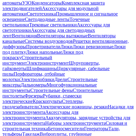
автоматы
УЗО
Конденсаторы
Комплексная защита
электродвигателей
Аксессуары для модульной
автоматики
Светотехника
Промышленное и сигнальное
освещение
Светодиодные ленты
Точечные
светильники
Трековые светильники
Аксессуары для
светотехники
Аксессуары для светодиодных
лент
Вентиляция
Вентиляторы вытяжные
Вентиляторы
канальные
Системы воздуховодов
Решетки вентиляционные,
диффузоры
Проветриватели
Люки
Люки ревизионные
Люки
под плитку
Люки напольные
Люки под
покраску
Строительный
инструмент
Электроинструмент
Шуруповерты,
гайковерты
Шлифмашины
Циркулярные, сабельные
пилы
Перфораторы, отбойные
молотки
Электролобзики
Дрели
Строительные
миксеры
Дальномеры
Многофункциональные
инструменты
Строительные фены
Строительные
пистолеты
Фрезеры
Рубанки, стамески
электрические
Краскопульты
Степлеры,
гвоздезабиватели
Электрические ножницы, резаки
Насадки для
электроинструмента
Аксессуары для
электроинструмента
Аккумуляторы, зарядные устройства для
электроинструмента
Наборы электроинструмента
Силовая и
строительная техника
Бетоносмесители
Генераторы
Тали,
тельферы
Такелаж
Виброплиты, глубинные