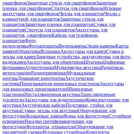
смартфонов
Защитные стекла для смартфонов
Защитные
пленки для смартфонов
Стилусы для смартфонов
Игровые
аксессуары для смартфонов
Чехлы для планшетов
Чехлы с
клавиатурой для планшетов
Защитные стекла для
планшетов
Защитные пленки для планшетов
Сумки для
планшетов
Стилусы для планшетов
Аксессуары для
планшетов, смартфонов
Кабели для телефонов,
планшетов
Фото,
видеосъемка
Фотоаппараты
Видеокамеры
Экшн-камеры
Карты
памяти
Объективы
Вспышки
Аксессуары для камер
Сумки и
чехлы для камер
Зарядные устройства, аккумуляторы для фото,
видеокамер
Аксессуары для объективов
Штативы
Цифровые
фоторамки
Аудиотехника
Мультимедиа акустика
Радиочасы,
метеостанции
Радиоприемники
Музыкальные
центры
Домашние кинотеатры
Акустические
системы
Проигрыватели виниловых пластинок
Аксессуары
для виниловых проигрывателей
Виниловые
пластинки
Инсталляционная акустика
Трансляционные
усилители
Аксессуары для аудиотехники
Комплектующие для
акустики
Акустические кабели
Подставки, стойки для
акустики
Сумки, чехлы для акустики
Оборудование для
фотостудии
Кольцевые лампы
Фоны для фотостудии
Студийное
освещение
Насадки светоформирующие для
фотостудии
Фотозонты, отражатели
Оборудование для
предметной съемки
Вспышки студийные
Комплекты