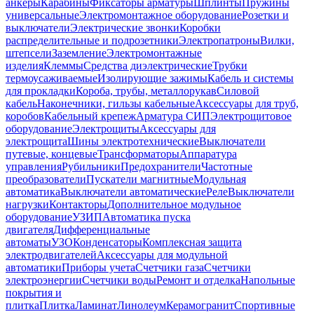
анкеры
Карабины
Фиксаторы арматуры
Шплинты
Пружины
универсальные
Электромонтажное оборудование
Розетки и
выключатели
Электрические звонки
Коробки
распределительные и подрозетники
Электропатроны
Вилки,
штепсели
Заземление
Электромонтажные
изделия
Клеммы
Средства диэлектрические
Трубки
термоусаживаемые
Изолирующие зажимы
Кабель и системы
для прокладки
Короба, трубы, металлорукав
Силовой
кабель
Наконечники, гильзы кабельные
Аксессуары для труб,
коробов
Кабельный крепеж
Арматура СИП
Электрощитовое
оборудование
Электрощиты
Аксессуары для
электрощита
Шины электротехнические
Выключатели
путевые, концевые
Трансформаторы
Аппаратура
управления
Рубильники
Предохранители
Частотные
преобразователи
Пускатели магнитные
Модульная
автоматика
Выключатели автоматические
Реле
Выключатели
нагрузки
Контакторы
Дополнительное модульное
оборудование
УЗИП
Автоматика пуска
двигателя
Дифференциальные
автоматы
УЗО
Конденсаторы
Комплексная защита
электродвигателей
Аксессуары для модульной
автоматики
Приборы учета
Счетчики газа
Счетчики
электроэнергии
Счетчики воды
Ремонт и отделка
Напольные
покрытия и
плитка
Плитка
Ламинат
Линолеум
Керамогранит
Спортивные