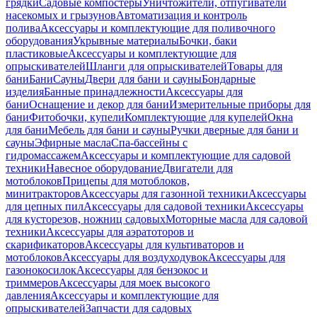
грядки
Садовые компостеры
Уничтожители, отпугиватели
насекомых и грызунов
Автоматизация и контроль
полива
Аксессуары и комплектующие для поливочного
оборудования
Укрывные материалы
Бочки, баки
пластиковые
Аксессуары и комплектующие для
опрыскивателей
Шланги для опрыскивателей
Товары для
бани
Бани
Сауны
Двери для бани и сауны
Бондарные
изделия
Банные принадлежности
Аксессуары для
бани
Оснащение и декор для бани
Измерительные приборы для
бани
Фитобочки, купели
Комплектующие для купелей
Окна
для бани
Мебель для бани и сауны
Ручки дверные для бани и
сауны
Эфирные масла
Спа-бассейны с
гидромассажем
Аксессуары и комплектующие для садовой
техники
Навесное оборудование
Двигатели для
мотоблоков
Прицепы для мотоблоков,
минитракторов
Аксессуары для газонной техники
Аксессуары
для цепных пил
Аксессуары для садовой техники
Аксессуары
для кусторезов, ножниц садовых
Моторные масла для садовой
техники
Аксессуары для аэратоторов и
скарификаторов
Аксессуары для культиваторов и
мотоблоков
Аксессуары для воздуходувок
Аксессуары для
газонокосилок
Аксессуары для бензокос и
триммеров
Аксессуары для моек высокого
давления
Аксессуары и комплектующие для
опрыскивателей
Запчасти для садовых