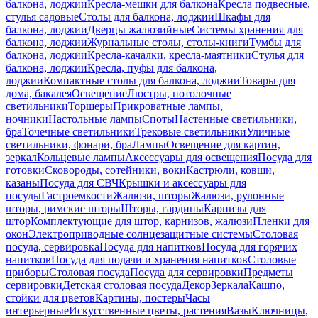
балкона, лоджии
Кресла-мешки для балкона
Кресла подвесные,
стулья садовые
Столы для балкона, лоджии
Шкафы для
балкона, лоджии
Дверцы жалюзийные
Системы хранения для
балкона, лоджии
Журнальные столы, столы-книги
Тумбы для
балкона, лоджии
Кресла-качалки, кресла-маятники
Стулья для
балкона, лоджии
Кресла, пуфы для балкона,
лоджии
Компактные столы для балкона, лоджии
Товары для
дома, бакалея
Освещение
Люстры, потолочные
светильники
Торшеры
Прикроватные лампы,
ночники
Настольные лампы
Споты
Настенные светильники,
бра
Точечные светильники
Трековые светильники
Уличные
светильники, фонари, бра
Лампы
Освещение для картин,
зеркал
Кольцевые лампы
Аксессуары для освещения
Посуда для
готовки
Сковороды, сотейники, воки
Кастрюли, ковши,
казаны
Посуда для СВЧ
Крышки и аксессуары для
посуды
Гастроемкости
Жалюзи, шторы
Жалюзи, рулонные
шторы, римские шторы
Шторы, гардины
Карнизы для
штор
Комплектующие для штор, карнизов, жалюзи
Пленки для
окон
Электроприводные солнцезащитные системы
Столовая
посуда, сервировка
Посуда для напитков
Посуда для горячих
напитков
Посуда для подачи и хранения напитков
Столовые
приборы
Столовая посуда
Посуда для сервировки
Предметы
сервировки
Детская столовая посуда
Декор
Зеркала
Кашпо,
стойки для цветов
Картины, постеры
Часы
интерьерные
Искусственные цветы, растения
Вазы
Ключницы,