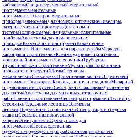
кабелерезы
Специнструменты
Измерительный
инструмент
Мерительные
инструменты
Электроизмерительные
приборы
Дальномеры
Дальномеры оптические
Нивелиры,
лазерные уровни
Пирометры
Детекторы и
тестеры
Толщиномеры
Специальные измерительные
приборы
Аксессуары для измерительных
приборов
Разметочный инструмент
Разметочные
инструменты
Инструменты для нарезки резьбы
Маркеры,
карандаши строительные
Клейма ударные
Строительно-
монтажный инструмент
Заклепочники
Труборезы,
трубогибы
Ножи строительные
Мультитулы
Пробойники,
просекатели отверстий
Ломы
Степлеры
механические
Стеклорезы
Прикаточные валики
Отделочный
инструмент
Плиткорезы
Кельмы, шпатели, гладилки
Малярный,
отделочный инструмент
Скотч, ленты малярные
Диспенсеры
для скотча
Аксессуары для малярных, отделочных
работ
Пленки строительные
Лестницы и стремянки
Лестницы,
стремянки
Чердачные лестницы
Элементы
лестниц
Подъемники строительные
Спецодежда и средства
защиты
Средства индивидуальной
защиты
Огнетушители
Сумки, пояса для
инструментов
Производственная
одежда
Спецодежда
Спецобувь
Организация рабочего
пространства
Фонари, прожекторы
Кейсы, ящики для