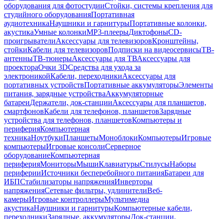
оборудования для фотостудии
Стойки, системы крепления для
студийного оборудования
Портативная
аудиотехника
Наушники и гарнитуры
Портативные колонки,
акустика
Умные колонки
MP3-плееры
Диктофоны
CD-
проигрыватели
Аксессуары для телевизоров
Кронштейны,
стойки
Кабели для телевизоров
Подписки на видеосервисы
ТВ-
антенны
ТВ-тюнеры
Аксессуары для ТВ
Аксессуары для
проектора
Очки 3D
Средства для ухода за
электроникой
Кабели, переходники
Аксессуары для
портативных устройств
Портативные аккумуляторы
Элементы
питания, зарядные устройства
Аккумуляторные
батареи
Держатели, док-станции
Аксессуары для планшетов,
смартфонов
Кабели для телефонов, планшетов
Зарядные
устройства для телефонов, планшетов
Компьютеры и
периферия
Компьютерная
техника
Ноутбуки
Планшеты
Моноблоки
Компьютеры
Игровые
компьютеры
Игровые консоли
Серверное
оборудование
Компьютерная
периферия
Мониторы
Мыши
Клавиатуры
Стилусы
Наборы
периферии
Источники бесперебойного питания
Батареи для
ИБП
Стабилизаторы напряжения
Инверторы
напряжения
Сетевые фильтры, удлинители
Веб-
камеры
Игровые контроллеры
Мультимедиа
акустика
Наушники и гарнитуры
Компьютерные кабели,
переходники
Зарядные, аккумуляторы
Док-станции,