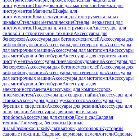
инструментов
Оборудование для мастерской
Тележки для
инструментов
Магниты
Шкафы для
инструментов
Комплектующие для инструментальных
шкафов
Стеллажи металлические
Стенды, держатели для
инструментов
Поддоны для инструментов
Аксессуары для
силовой и строительной техники
Аксессуары для
бензорезов
Аксессуары для бетоносмесителей
Аксессуары для
виброоборудования
Аксессуары для генераторов
Аксессуары
для затирочных машин
Аксессуары для мотопомп
Аксессуары
для мотобуров и бензобуров
Аксессуары для строительного
инструмента
Аксессуары пневмооборудования
Аксессуары для
бензорезов
Аксессуары для бетоносмесителей
Аксессуары для
виброоборудования
Аксессуары для генераторов
Аксессуары
для затирочных машин
Аксессуары для мотопомп
Аксессуары
для мотобуров и бензобуров
Аксессуары для
электроинструмента
Аксессуары для компрессоров,
пневмосистем
Аксессуары для сварки, пайки
Аксессуары для
станков
Аксессуары для стружкоотсосов
Аксессуары для
бурения и сверления
Аксессуары для резания
Аксессуары для
шлифования
Аксессуары для измерительных
приборов
Аксессуары для станков
Дом и сад
Садовая
техника
Триммеры, бензокосы
Цепные
пилы
Газонокосилки
Культиваторы, мотоблоки
Кусторезы,
садовые ножницы
Садовые, кормовые измельчители
Садовые