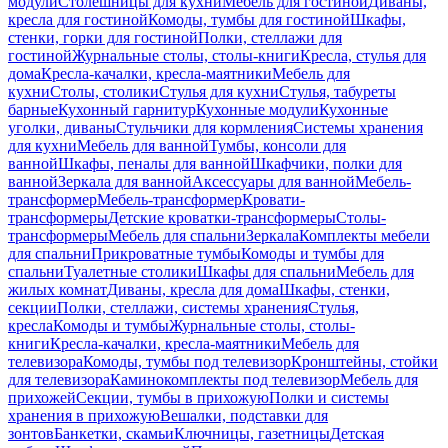
модули
Столешницы для кухни
Мебель для гостиной
Диваны,
кресла для гостиной
Комоды, тумбы для гостиной
Шкафы,
стенки, горки для гостиной
Полки, стеллажи для
гостиной
Журнальные столы, столы-книги
Кресла, стулья для
дома
Кресла-качалки, кресла-маятники
Мебель для
кухни
Столы, столики
Стулья для кухни
Стулья, табуреты
барные
Кухонный гарнитур
Кухонные модули
Кухонные
уголки, диваны
Стульчики для кормления
Системы хранения
для кухни
Мебель для ванной
Тумбы, консоли для
ванной
Шкафы, пеналы для ванной
Шкафчики, полки для
ванной
Зеркала для ванной
Аксессуары для ванной
Мебель-
трансформер
Мебель-трансформер
Кровати-
трансформеры
Детские кроватки-трансформеры
Столы-
трансформеры
Мебель для спальни
Зеркала
Комплекты мебели
для спальни
Прикроватные тумбы
Комоды и тумбы для
спальни
Туалетные столики
Шкафы для спальни
Мебель для
жилых комнат
Диваны, кресла для дома
Шкафы, стенки,
секции
Полки, стеллажи, системы хранения
Стулья,
кресла
Комоды и тумбы
Журнальные столы, столы-
книги
Кресла-качалки, кресла-маятники
Мебель для
телевизора
Комоды, тумбы под телевизор
Кронштейны, стойки
для телевизора
Каминокомплекты под телевизор
Мебель для
прихожей
Секции, тумбы в прихожую
Полки и системы
хранения в прихожую
Вешалки, подставки для
зонтов
Банкетки, скамьи
Ключницы, газетницы
Детская