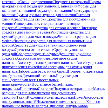
газетницы
Свечи, подсвечники
Предметы интерьера
Ширмы
декоративные
Посуда для выпечки, запекания
Формы для
выпечки, запекания
Посуда для запекания
Аксессуары для
выпечки
Бумага, фольга, рукава для выпечки
Бытовая
химия
Средства для стирки
Средства для посудомоечных
машин
Универсальные, специальные чистящие
средства
Чистящие средства для стекол и зеркал
Чистящие
средства для ванной и туалета
Чистящие средства для
кухни
Средства для мытья посуды
Чистящие средства для
мебели
Чистящие средства для напольных покрытий и
ковров
Средства для ухода за техникой
Освежители
воздуха
Средства от насекомых
Средства ухода за
одеждой
Средства ухода за обувью
Дезинфицирующие
средства
Аксессуары для бара
Сервировка для
напитков
Аксессуары для хранения напитков
Аксессуары для
приготовления коктейлей
Аксессуары для охлаждения
напитков
Наборы для бара, мини-бары
Штопоры, открывалки
для бутылок
Домашний текстиль
Подушки для
сна
Одеяла
Комплекты постельных
принадлежностей
Постельное белье
Пледы,
покрывала
Полотенца
Скатерти
Подушки декоративные
Маски,
беруши для сна
Наполнители для домашнего
текстиля
Ткани
Кухонные ножи, аксессуары
Ножи
Аксессуары
для кухонных ножей
Ножеточки и комплектующие
Ковры и
напольные покрытия
Ковры, циновки, шкуры
Ковры,