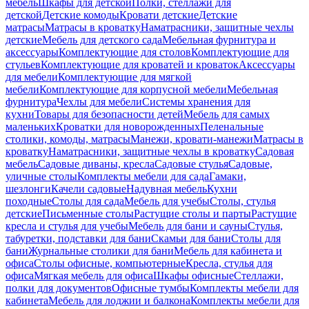
мебель
Шкафы для детской
Полки, стеллажи для
детской
Детские комоды
Кровати детские
Детские
матрасы
Матрасы в кроватку
Наматрасники, защитные чехлы
детские
Мебель для детского сада
Мебельная фурнитура и
аксессуары
Комплектующие для столов
Комплектующие для
стульев
Комплектующие для кроватей и кроваток
Аксессуары
для мебели
Комплектующие для мягкой
мебели
Комплектующие для корпусной мебели
Мебельная
фурнитура
Чехлы для мебели
Системы хранения для
кухни
Товары для безопасности детей
Мебель для самых
маленьких
Кроватки для новорожденных
Пеленальные
столики, комоды, матрасы
Манежи, кровати-манежи
Матрасы в
кроватку
Наматрасники, защитные чехлы в кроватку
Садовая
мебель
Садовые диваны, кресла
Садовые стулья
Садовые,
уличные столы
Комплекты мебели для сада
Гамаки,
шезлонги
Качели садовые
Надувная мебель
Кухни
походные
Столы для сада
Мебель для учебы
Столы, стулья
детские
Письменные столы
Растущие столы и парты
Растущие
кресла и стулья для учебы
Мебель для бани и сауны
Стулья,
табуретки, подставки для бани
Скамьи для бани
Столы для
бани
Журнальные столики для бани
Мебель для кабинета и
офиса
Столы офисные, компьютерные
Кресла, стулья для
офиса
Мягкая мебель для офиса
Шкафы офисные
Стеллажи,
полки для документов
Офисные тумбы
Комплекты мебели для
кабинета
Мебель для лоджии и балкона
Комплекты мебели для