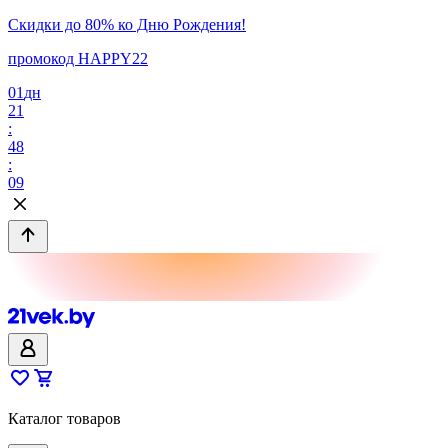
Скидки до 80% ко Дню Рождения!
промокод HAPPY22
01
дн
21
:
48
:
09
Каталог товаров