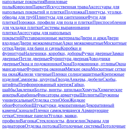
напольные покрытия
Виниловые
полы
Ковролин
Паркет
Искусственная трава
Аксессуары для
напольных покрытий и плитки
Подложка
Плинтусы, уголки,
обводы для труб
Плинтусы для сантехники
Фуги для
плитки
Порожки, профили для пола и плитки
Приспособления
для укладки плитки
Системы выравнивания
плитки
Аксессуары для напольных
покрытий
Реставрационные материалы
Двери и арки
Двери
входные
Двери межкомнатные
Арки межкомнатные
Москитные
сетки
Двери для бани и сауны
Коробки и
фурнитура
Наличники, коробки, доборы
Ручки дверные
Замки
дверные
Петли дверные
Фурнитура дверная
Доводчики
дверные
Окна и подоконники
Окна
Подоконники, отливы
Окна
мансардные
Фурнитура оконная
Мягкие окна
Москитные сетки
на окна
Жалюзи уличные
Пленки солнцезащитные
Крепежные
изделия
Саморезы, шурупы
Гвозди
Анкеры, дюбели
Скобы,
штифты
Перфорированный крепеж
Гайки,
шайбы
Заклепки
Болты, винты, шпильки
Хомуты
Химические
анкеры
Карабины
Фиксаторы арматуры
Шплинты
Пружины
универсальные
Отделка стен
Обои
Жидкие
обои
Фотообои
Штукатурки декоративные
Декоративный
камень
Скинали
Пленки самоклеящиеся
Армирующие
сетки
Стеновые панели
Уголки, маяки,
профили
Вагонка
Стеклохолсты, флизелин
Экраны для
радиаторов
Отделка потолка
Потолочные системы
Потолочные