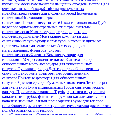
кухонных моек
Измельчители пищевых отходов
Системы для
очистки питьевой воды
Сифоны для кухонных
моек
Комплектующие для кухонных моек
Инженерная
сантехника
Инсталляции для
сантехники
Полотенцесушители
Отвод и подвод воды
Трубы
водопроводные
Магистральные фильтры, системы
сантехнические
Комплектующие для радиаторов,
полотенцесушителей
Монтажные комплекты для
сантехники
Регулирующая арматура
Системы защиты от
протечек
Люки сантехнические
Аксессуары для
магистральных фильтров, систем
сантехнических
Фитинги
Комплектующие для
инсталляций
Опрессовочные насосы
Сантехника для
общественных мест
Аксессуары для общественных
санузлов
Сушилки для рук
Дозаторы для общественных
санузлов
Сенсорные дозаторы для общественных
санузлов
Локтевые дозаторы для общественных
санузлов
Диспенсеры для бумажных полотенец
Диспенсеры
для туалетной бумаги
Канализация
Тросы сантехнические,
вантузы
Прочистные машины
Трубы, фитинги внутренней
канализации
Трубы, фитинги наружной канализации
Люки
канализационные
Теплый пол водяной
Трубы для теплого
пола
Коллекторы и комплектующие
Термостатика для теплого
пола
Автоматика для теплого
пола
Строительство
Строительные смеси и грунтовки
Клеевые