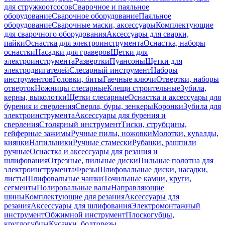
для стружкоотсосов
Сварочное и паяльное
оборудование
Сварочное оборудование
Паяльное
оборудование
Сварочные маски, аксессуары
Комплектующие
для сварочного оборудования
Аксессуары для сварки,
пайки
Оснастка для электроинструмента
Оснастка, наборы
оснастки
Насадки для граверов
Щетки для
электроинструмента
Развертки
Пуансоны
Щетки для
электродвигателей
Слесарный инструмент
Наборы
инструментов
Головки, биты
Гаечные ключи
Отвертки, наборы
отверток
Ножницы слесарные
Клещи строительные
Зубила,
керны, выколотки
Щетки слесарные
Оснастка и аксессуары для
бурения и сверления
Сверла, буры, зенкеры
Коронки
Зубила для
электроинструмента
Аксессуары для бурения и
сверления
Столярный инструмент
Тиски, струбцины,
гейферные зажимы
Ручные пилы, ножовки
Молотки, кувалды,
киянки
Напильники
Ручные стамески
Рубанки, рашпили
ручные
Оснастка и аксессуары для резания и
шлифования
Отрезные, пильные диски
Пильные полотна для
электроинструмента
Фрезы
Шлифовальные диски, насадки,
листы
Шлифовальные чашки
Точильные камни, круги,
сегменты
Полировальные валы
Направляющие
шины
Комплектующие для резания
Аксессуары для
резания
Аксессуары для шлифования
Электромонтажный
инструмент
Обжимной инструмент
Плоскогубцы,
круглогубцы
Кусачки, болторезы,