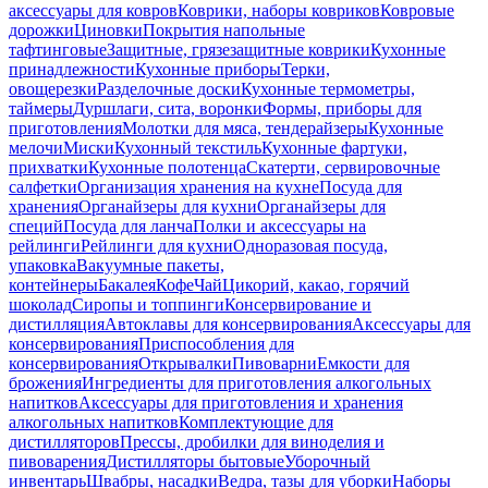
аксессуары для ковров
Коврики, наборы ковриков
Ковровые
дорожки
Циновки
Покрытия напольные
тафтинговые
Защитные, грязезащитные коврики
Кухонные
принадлежности
Кухонные приборы
Терки,
овощерезки
Разделочные доски
Кухонные термометры,
таймеры
Дуршлаги, сита, воронки
Формы, приборы для
приготовления
Молотки для мяса, тендерайзеры
Кухонные
мелочи
Миски
Кухонный текстиль
Кухонные фартуки,
прихватки
Кухонные полотенца
Скатерти, сервировочные
салфетки
Организация хранения на кухне
Посуда для
хранения
Органайзеры для кухни
Органайзеры для
специй
Посуда для ланча
Полки и аксессуары на
рейлинги
Рейлинги для кухни
Одноразовая посуда,
упаковка
Вакуумные пакеты,
контейнеры
Бакалея
Кофе
Чай
Цикорий, какао, горячий
шоколад
Сиропы и топпинги
Консервирование и
дистилляция
Автоклавы для консервирования
Аксессуары для
консервирования
Приспособления для
консервирования
Открывалки
Пивоварни
Емкости для
брожения
Ингредиенты для приготовления алкогольных
напитков
Аксессуары для приготовления и хранения
алкогольных напитков
Комплектующие для
дистилляторов
Прессы, дробилки для виноделия и
пивоварения
Дистилляторы бытовые
Уборочный
инвентарь
Швабры, насадки
Ведра, тазы для уборки
Наборы