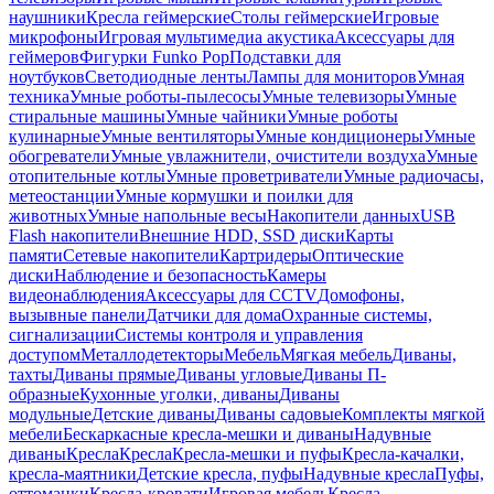
наушники
Кресла геймерские
Столы геймерские
Игровые
микрофоны
Игровая мультимедиа акустика
Аксессуары для
геймеров
Фигурки Funko Pop
Подставки для
ноутбуков
Светодиодные ленты
Лампы для мониторов
Умная
техника
Умные роботы-пылесосы
Умные телевизоры
Умные
стиральные машины
Умные чайники
Умные роботы
кулинарные
Умные вентиляторы
Умные кондиционеры
Умные
обогреватели
Умные увлажнители, очистители воздуха
Умные
отопительные котлы
Умные проветриватели
Умные радиочасы,
метеостанции
Умные кормушки и поилки для
животных
Умные напольные весы
Накопители данных
USB
Flash накопители
Внешние HDD, SSD диски
Карты
памяти
Сетевые накопители
Картридеры
Оптические
диски
Наблюдение и безопасность
Камеры
видеонаблюдения
Аксессуары для CCTV
Домофоны,
вызывные панели
Датчики для дома
Охранные системы,
сигнализации
Системы контроля и управления
доступом
Металлодетекторы
Мебель
Мягкая мебель
Диваны,
тахты
Диваны прямые
Диваны угловые
Диваны П-
образные
Кухонные уголки, диваны
Диваны
модульные
Детские диваны
Диваны садовые
Комплекты мягкой
мебели
Бескаркасные кресла-мешки и диваны
Надувные
диваны
Кресла
Кресла
Кресла-мешки и пуфы
Кресла-качалки,
кресла-маятники
Детские кресла, пуфы
Надувные кресла
Пуфы,
оттоманки
Кресла-кровати
Игровая мебель
Кресла