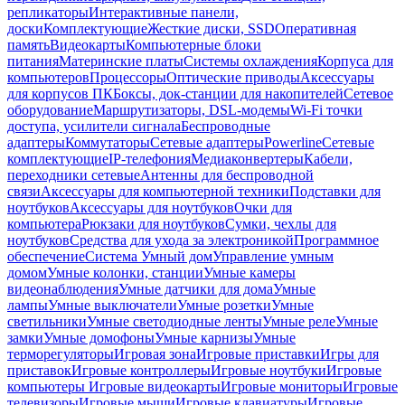
репликаторы
Интерактивные панели,
доски
Комплектующие
Жесткие диски, SSD
Оперативная
память
Видеокарты
Компьютерные блоки
питания
Материнские платы
Системы охлаждения
Корпуса для
компьютеров
Процессоры
Оптические приводы
Аксессуары
для корпусов ПК
Боксы, док-станции для накопителей
Сетевое
оборудование
Маршрутизаторы, DSL-модемы
Wi-Fi точки
доступа, усилители сигнала
Беспроводные
адаптеры
Коммутаторы
Сетевые адаптеры
Powerline
Сетевые
комплектующие
IP-телефония
Медиаконвертеры
Кабели,
переходники сетевые
Антенны для беспроводной
связи
Аксессуары для компьютерной техники
Подставки для
ноутбуков
Аксессуары для ноутбуков
Очки для
компьютера
Рюкзаки для ноутбуков
Сумки, чехлы для
ноутбуков
Средства для ухода за электроникой
Программное
обеспечение
Система Умный дом
Управление умным
домом
Умные колонки, станции
Умные камеры
видеонаблюдения
Умные датчики для дома
Умные
лампы
Умные выключатели
Умные розетки
Умные
светильники
Умные светодиодные ленты
Умные реле
Умные
замки
Умные домофоны
Умные карнизы
Умные
терморегуляторы
Игровая зона
Игровые приставки
Игры для
приставок
Игровые контроллеры
Игровые ноутбуки
Игровые
компьютеры
Игровые видеокарты
Игровые мониторы
Игровые
телевизоры
Игровые мыши
Игровые клавиатуры
Игровые