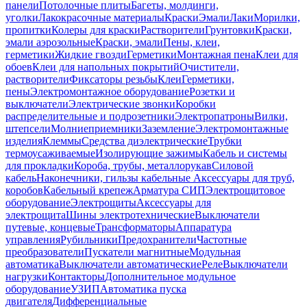
панели
Потолочные плиты
Багеты, молдинги,
уголки
Лакокрасочные материалы
Краски
Эмали
Лаки
Морилки,
пропитки
Колеры для краски
Растворители
Грунтовки
Краски,
эмали аэрозольные
Краски, эмали
Пены, клеи,
герметики
Жидкие гвозди
Герметики
Монтажная пена
Клеи для
обоев
Клеи для напольных покрытий
Очистители,
растворители
Фиксаторы резьбы
Клеи
Герметики,
пены
Электромонтажное оборудование
Розетки и
выключатели
Электрические звонки
Коробки
распределительные и подрозетники
Электропатроны
Вилки,
штепсели
Молниеприемники
Заземление
Электромонтажные
изделия
Клеммы
Средства диэлектрические
Трубки
термоусаживаемые
Изолирующие зажимы
Кабель и системы
для прокладки
Короба, трубы, металлорукав
Силовой
кабель
Наконечники, гильзы кабельные
Аксессуары для труб,
коробов
Кабельный крепеж
Арматура СИП
Электрощитовое
оборудование
Электрощиты
Аксессуары для
электрощита
Шины электротехнические
Выключатели
путевые, концевые
Трансформаторы
Аппаратура
управления
Рубильники
Предохранители
Частотные
преобразователи
Пускатели магнитные
Модульная
автоматика
Выключатели автоматические
Реле
Выключатели
нагрузки
Контакторы
Дополнительное модульное
оборудование
УЗИП
Автоматика пуска
двигателя
Дифференциальные