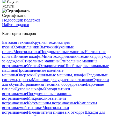
Услуги
Сертификаты
Подборщик подарков
Найти подарки
Категории товаров
Бытовая техника
Крупная техника для
кухни
Холодильники
Вытяжки
Кухонные
плиты
Морозильники
Посудомоечные машины
Настольные
плиты
Винные шкафы
Мини-холодильники
Техника для ухода
за одеждой
Стиральные машины
Стиральные машины
встраиваемые
Утюги
Отпариватели
Швейные, вышивальные
машины
Промышленные швейные
машины
Оверлоки
Сушильные машины, шкафы
Гладильные
системы, прессы
Машинки для удаления катышков
Сушилки
для обуви
Встраиваемая техника, оборудование
Варочные
панели
Духовые шкафы
Холодильники
встраиваемые
Посудомоечные машины
встраиваемые
Микроволновые печи
встраиваемые
Кофемашины встраиваемые
Комплекты
встраиваемой техники
Морозильники
встраиваемые
Измельчители пищевых отходов
Шкафы для