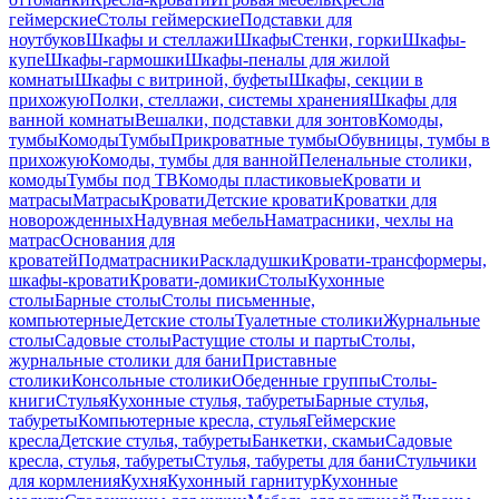
геймерские
Столы геймерские
Подставки для
ноутбуков
Шкафы и стеллажи
Шкафы
Стенки, горки
Шкафы-
купе
Шкафы-гармошки
Шкафы-пеналы для жилой
комнаты
Шкафы с витриной, буфеты
Шкафы, секции в
прихожую
Полки, стеллажи, системы хранения
Шкафы для
ванной комнаты
Вешалки, подставки для зонтов
Комоды,
тумбы
Комоды
Тумбы
Прикроватные тумбы
Обувницы, тумбы в
прихожую
Комоды, тумбы для ванной
Пеленальные столики,
комоды
Тумбы под ТВ
Комоды пластиковые
Кровати и
матрасы
Матрасы
Кровати
Детские кровати
Кроватки для
новорожденных
Надувная мебель
Наматрасники, чехлы на
матрас
Основания для
кроватей
Подматрасники
Раскладушки
Кровати-трансформеры,
шкафы-кровати
Кровати-домики
Столы
Кухонные
столы
Барные столы
Столы письменные,
компьютерные
Детские столы
Туалетные столики
Журнальные
столы
Садовые столы
Растущие столы и парты
Столы,
журнальные столики для бани
Приставные
столики
Консольные столики
Обеденные группы
Столы-
книги
Стулья
Кухонные стулья, табуреты
Барные стулья,
табуреты
Компьютерные кресла, стулья
Геймерские
кресла
Детские стулья, табуреты
Банкетки, скамьи
Садовые
кресла, стулья, табуреты
Стулья, табуреты для бани
Стульчики
для кормления
Кухня
Кухонный гарнитур
Кухонные