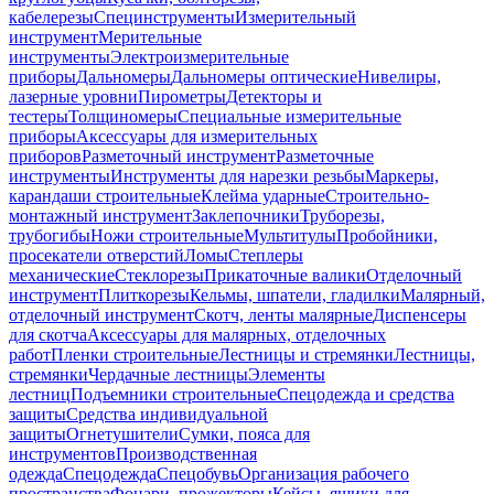
кабелерезы
Специнструменты
Измерительный
инструмент
Мерительные
инструменты
Электроизмерительные
приборы
Дальномеры
Дальномеры оптические
Нивелиры,
лазерные уровни
Пирометры
Детекторы и
тестеры
Толщиномеры
Специальные измерительные
приборы
Аксессуары для измерительных
приборов
Разметочный инструмент
Разметочные
инструменты
Инструменты для нарезки резьбы
Маркеры,
карандаши строительные
Клейма ударные
Строительно-
монтажный инструмент
Заклепочники
Труборезы,
трубогибы
Ножи строительные
Мультитулы
Пробойники,
просекатели отверстий
Ломы
Степлеры
механические
Стеклорезы
Прикаточные валики
Отделочный
инструмент
Плиткорезы
Кельмы, шпатели, гладилки
Малярный,
отделочный инструмент
Скотч, ленты малярные
Диспенсеры
для скотча
Аксессуары для малярных, отделочных
работ
Пленки строительные
Лестницы и стремянки
Лестницы,
стремянки
Чердачные лестницы
Элементы
лестниц
Подъемники строительные
Спецодежда и средства
защиты
Средства индивидуальной
защиты
Огнетушители
Сумки, пояса для
инструментов
Производственная
одежда
Спецодежда
Спецобувь
Организация рабочего
пространства
Фонари, прожекторы
Кейсы, ящики для