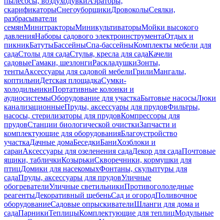
пылесосы, воздуходувки
Аэраторы,
скарификаторы
Снегоуборщики
Дровоколы
Сеялки,
разбрасыватели
семян
Минитракторы
Миникультиваторы
Мойки высокого
давления
Наборы садового электроинструмента
Отдых и
пикник
Батуты
Бассейны
Спа-бассейны
Комплекты мебели для
сада
Столы для сада
Стулья, кресла для сада
Качели
садовые
Гамаки, шезлонги
Раскладушки
Зонты,
тенты
Аксессуары для садовой мебели
Грили
Мангалы,
коптильни
Детская площадка
Сумки-
холодильники
Портативные колонки и
аудиосистемы
Оборудование для участка
Бытовые насосы
Люки
канализационные
Пруды, аксессуары для прудов
Фильтры,
насосы, стерилизаторы для прудов
Компрессоры для
прудов
Станции биологической очистки
Запчасти и
комплектующие для оборудования
Благоустройство
участка
Дачные дома
Беседки
Бани
Хозблоки и
сараи
Аксессуары для озеленения сада
Декор для сада
Почтовые
ящики, таблички
Козырьки
Скворечники, кормушки для
птиц
Домики для насекомых
Фонтаны, скульптуры для
сада
Пруды, аксессуары для прудов
Уличные
обогреватели
Уличные светильники
Противогололедные
реагенты
Декоративный щебень
Сад и огород
Поливочное
оборудование
Садовые опрыскиватели
Шланги для дома и
сада
Парники
Теплицы
Комплектующие для теплиц
Модульные