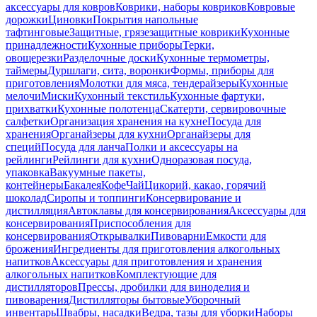
аксессуары для ковров
Коврики, наборы ковриков
Ковровые
дорожки
Циновки
Покрытия напольные
тафтинговые
Защитные, грязезащитные коврики
Кухонные
принадлежности
Кухонные приборы
Терки,
овощерезки
Разделочные доски
Кухонные термометры,
таймеры
Дуршлаги, сита, воронки
Формы, приборы для
приготовления
Молотки для мяса, тендерайзеры
Кухонные
мелочи
Миски
Кухонный текстиль
Кухонные фартуки,
прихватки
Кухонные полотенца
Скатерти, сервировочные
салфетки
Организация хранения на кухне
Посуда для
хранения
Органайзеры для кухни
Органайзеры для
специй
Посуда для ланча
Полки и аксессуары на
рейлинги
Рейлинги для кухни
Одноразовая посуда,
упаковка
Вакуумные пакеты,
контейнеры
Бакалея
Кофе
Чай
Цикорий, какао, горячий
шоколад
Сиропы и топпинги
Консервирование и
дистилляция
Автоклавы для консервирования
Аксессуары для
консервирования
Приспособления для
консервирования
Открывалки
Пивоварни
Емкости для
брожения
Ингредиенты для приготовления алкогольных
напитков
Аксессуары для приготовления и хранения
алкогольных напитков
Комплектующие для
дистилляторов
Прессы, дробилки для виноделия и
пивоварения
Дистилляторы бытовые
Уборочный
инвентарь
Швабры, насадки
Ведра, тазы для уборки
Наборы