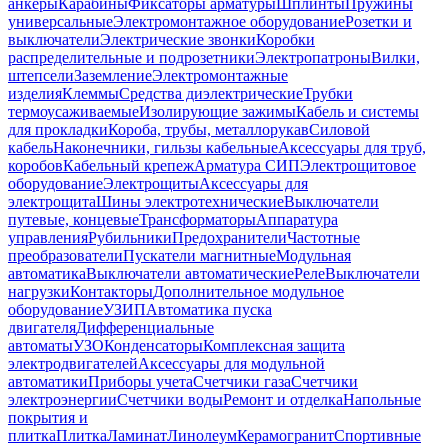
анкеры
Карабины
Фиксаторы арматуры
Шплинты
Пружины
универсальные
Электромонтажное оборудование
Розетки и
выключатели
Электрические звонки
Коробки
распределительные и подрозетники
Электропатроны
Вилки,
штепсели
Заземление
Электромонтажные
изделия
Клеммы
Средства диэлектрические
Трубки
термоусаживаемые
Изолирующие зажимы
Кабель и системы
для прокладки
Короба, трубы, металлорукав
Силовой
кабель
Наконечники, гильзы кабельные
Аксессуары для труб,
коробов
Кабельный крепеж
Арматура СИП
Электрощитовое
оборудование
Электрощиты
Аксессуары для
электрощита
Шины электротехнические
Выключатели
путевые, концевые
Трансформаторы
Аппаратура
управления
Рубильники
Предохранители
Частотные
преобразователи
Пускатели магнитные
Модульная
автоматика
Выключатели автоматические
Реле
Выключатели
нагрузки
Контакторы
Дополнительное модульное
оборудование
УЗИП
Автоматика пуска
двигателя
Дифференциальные
автоматы
УЗО
Конденсаторы
Комплексная защита
электродвигателей
Аксессуары для модульной
автоматики
Приборы учета
Счетчики газа
Счетчики
электроэнергии
Счетчики воды
Ремонт и отделка
Напольные
покрытия и
плитка
Плитка
Ламинат
Линолеум
Керамогранит
Спортивные