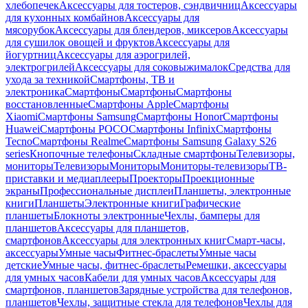
хлебопечек
Аксессуары для тостеров, сэндвичниц
Аксессуары
для кухонных комбайнов
Аксессуары для
мясорубок
Аксессуары для блендеров, миксеров
Аксессуары
для сушилок овощей и фруктов
Аксессуары для
йогуртниц
Аксессуары для аэрогрилей,
электрогрилей
Аксессуары для соковыжималок
Средства для
ухода за техникой
Смартфоны, ТВ и
электроника
Смартфоны
Смартфоны
Смартфоны
восстановленные
Смартфоны Apple
Смартфоны
Xiaomi
Смартфоны Samsung
Смартфоны Honor
Смартфоны
Huawei
Смартфоны POCO
Смартфоны Infinix
Смартфоны
Tecno
Смартфоны Realme
Смартфоны Samsung Galaxy S26
series
Кнопочные телефоны
Складные смартфоны
Телевизоры,
мониторы
Телевизоры
Мониторы
Мониторы-телевизоры
ТВ-
приставки и медиаплееры
Проекторы
Проекционные
экраны
Профессиональные дисплеи
Планшеты, электронные
книги
Планшеты
Электронные книги
Графические
планшеты
Блокноты электронные
Чехлы, бамперы для
планшетов
Аксессуары для планшетов,
смартфонов
Аксессуары для электронных книг
Смарт-часы,
аксессуары
Умные часы
Фитнес-браслеты
Умные часы
детские
Умные часы, фитнес-браслеты
Ремешки, аксессуары
для умных часов
Кабели для умных часов
Аксессуары для
смартфонов, планшетов
Зарядные устройства для телефонов,
планшетов
Чехлы, защитные стекла для телефонов
Чехлы для