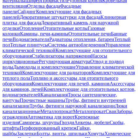
материалы
Шифер
Профнастил
Рулонная кровля
Кровельная
вентиляция
Отделка фасада
Фасадные
панели
Сайдинг
Комплектующие для фасадных
панелей
Декоративные штукатурки для фасада
Клинкерная
плитка для фасада
Декоративный камень для наружной
отделки
Отопление
Отопительные котлы
Газовые
колонки
Камины, печи-камины
Отопительные печи
Банные
печи
Водонагреватели
Радиаторы отопления, батареи
Теплый
пол
Теплые плинтусы
Системы антиобледенения
Управление
климатической техникой
Комплектующие для отопительного
оборудования
Стабилизаторы напряжения
Насосы
циркуляционные
Регулирующая арматура
Отвод и подвод
воды
Дымоходы и комплектующие
Управление климатической
техникой
Комплектующие для радиаторов
Комплектующие для
теплого пола
Топливо и аксессуары для отопительного
оборудования
Комплектующие для печей, каминов
Аксессуары
для каминов, печей
Комплектующие для отопительных котлов,
водонагревателей
Канализация
Тросы сантехнические,
вантузы
Прочистные машины
Трубы, фитинги внутренней
канализации
Трубы, фитинги наружной канализации
Люки
канализационные
Металлопрокат
Металлопрокат
Сваи
Заборы,
ограждения
Автоматика для ворот
Крепежные
изделия
Саморезы, шурупы
Гвозди
Анкеры, дюбели
Скобы,
штифты
Перфорированный крепеж
Гайки,
шайбы
Заклепки
Болты, винты, шпильки
Хомуты
Химические