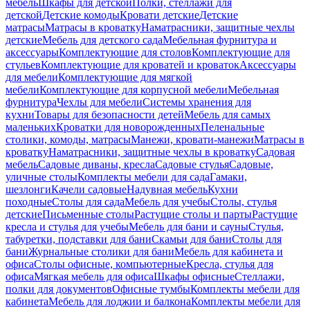
мебель
Шкафы для детской
Полки, стеллажи для
детской
Детские комоды
Кровати детские
Детские
матрасы
Матрасы в кроватку
Наматрасники, защитные чехлы
детские
Мебель для детского сада
Мебельная фурнитура и
аксессуары
Комплектующие для столов
Комплектующие для
стульев
Комплектующие для кроватей и кроваток
Аксессуары
для мебели
Комплектующие для мягкой
мебели
Комплектующие для корпусной мебели
Мебельная
фурнитура
Чехлы для мебели
Системы хранения для
кухни
Товары для безопасности детей
Мебель для самых
маленьких
Кроватки для новорожденных
Пеленальные
столики, комоды, матрасы
Манежи, кровати-манежи
Матрасы в
кроватку
Наматрасники, защитные чехлы в кроватку
Садовая
мебель
Садовые диваны, кресла
Садовые стулья
Садовые,
уличные столы
Комплекты мебели для сада
Гамаки,
шезлонги
Качели садовые
Надувная мебель
Кухни
походные
Столы для сада
Мебель для учебы
Столы, стулья
детские
Письменные столы
Растущие столы и парты
Растущие
кресла и стулья для учебы
Мебель для бани и сауны
Стулья,
табуретки, подставки для бани
Скамьи для бани
Столы для
бани
Журнальные столики для бани
Мебель для кабинета и
офиса
Столы офисные, компьютерные
Кресла, стулья для
офиса
Мягкая мебель для офиса
Шкафы офисные
Стеллажи,
полки для документов
Офисные тумбы
Комплекты мебели для
кабинета
Мебель для лоджии и балкона
Комплекты мебели для