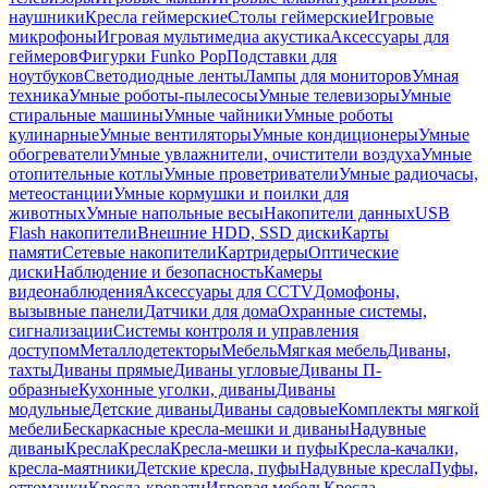
наушники
Кресла геймерские
Столы геймерские
Игровые
микрофоны
Игровая мультимедиа акустика
Аксессуары для
геймеров
Фигурки Funko Pop
Подставки для
ноутбуков
Светодиодные ленты
Лампы для мониторов
Умная
техника
Умные роботы-пылесосы
Умные телевизоры
Умные
стиральные машины
Умные чайники
Умные роботы
кулинарные
Умные вентиляторы
Умные кондиционеры
Умные
обогреватели
Умные увлажнители, очистители воздуха
Умные
отопительные котлы
Умные проветриватели
Умные радиочасы,
метеостанции
Умные кормушки и поилки для
животных
Умные напольные весы
Накопители данных
USB
Flash накопители
Внешние HDD, SSD диски
Карты
памяти
Сетевые накопители
Картридеры
Оптические
диски
Наблюдение и безопасность
Камеры
видеонаблюдения
Аксессуары для CCTV
Домофоны,
вызывные панели
Датчики для дома
Охранные системы,
сигнализации
Системы контроля и управления
доступом
Металлодетекторы
Мебель
Мягкая мебель
Диваны,
тахты
Диваны прямые
Диваны угловые
Диваны П-
образные
Кухонные уголки, диваны
Диваны
модульные
Детские диваны
Диваны садовые
Комплекты мягкой
мебели
Бескаркасные кресла-мешки и диваны
Надувные
диваны
Кресла
Кресла
Кресла-мешки и пуфы
Кресла-качалки,
кресла-маятники
Детские кресла, пуфы
Надувные кресла
Пуфы,
оттоманки
Кресла-кровати
Игровая мебель
Кресла