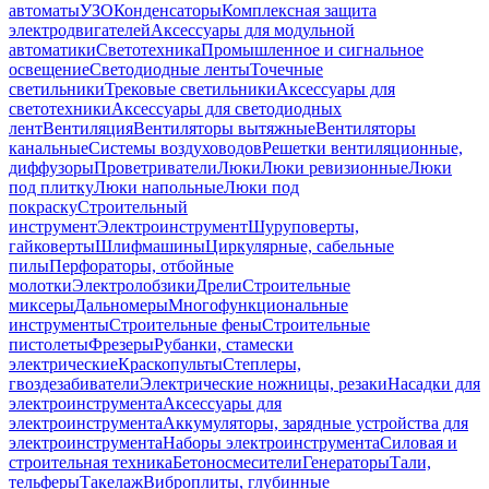
автоматы
УЗО
Конденсаторы
Комплексная защита
электродвигателей
Аксессуары для модульной
автоматики
Светотехника
Промышленное и сигнальное
освещение
Светодиодные ленты
Точечные
светильники
Трековые светильники
Аксессуары для
светотехники
Аксессуары для светодиодных
лент
Вентиляция
Вентиляторы вытяжные
Вентиляторы
канальные
Системы воздуховодов
Решетки вентиляционные,
диффузоры
Проветриватели
Люки
Люки ревизионные
Люки
под плитку
Люки напольные
Люки под
покраску
Строительный
инструмент
Электроинструмент
Шуруповерты,
гайковерты
Шлифмашины
Циркулярные, сабельные
пилы
Перфораторы, отбойные
молотки
Электролобзики
Дрели
Строительные
миксеры
Дальномеры
Многофункциональные
инструменты
Строительные фены
Строительные
пистолеты
Фрезеры
Рубанки, стамески
электрические
Краскопульты
Степлеры,
гвоздезабиватели
Электрические ножницы, резаки
Насадки для
электроинструмента
Аксессуары для
электроинструмента
Аккумуляторы, зарядные устройства для
электроинструмента
Наборы электроинструмента
Силовая и
строительная техника
Бетоносмесители
Генераторы
Тали,
тельферы
Такелаж
Виброплиты, глубинные