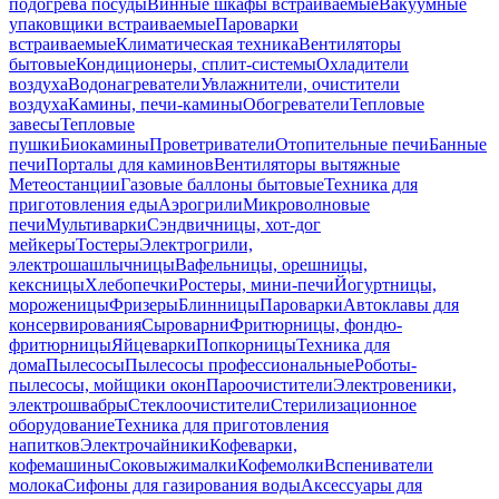
подогрева посуды
Винные шкафы встраиваемые
Вакуумные
упаковщики встраиваемые
Пароварки
встраиваемые
Климатическая техника
Вентиляторы
бытовые
Кондиционеры, сплит-системы
Охладители
воздуха
Водонагреватели
Увлажнители, очистители
воздуха
Камины, печи-камины
Обогреватели
Тепловые
завесы
Тепловые
пушки
Биокамины
Проветриватели
Отопительные печи
Банные
печи
Порталы для каминов
Вентиляторы вытяжные
Метеостанции
Газовые баллоны бытовые
Техника для
приготовления еды
Аэрогрили
Микроволновые
печи
Мультиварки
Сэндвичницы, хот-дог
мейкеры
Тостеры
Электрогрили,
электрошашлычницы
Вафельницы, орешницы,
кексницы
Хлебопечки
Ростеры, мини-печи
Йогуртницы,
мороженицы
Фризеры
Блинницы
Пароварки
Автоклавы для
консервирования
Сыроварни
Фритюрницы, фондю-
фритюрницы
Яйцеварки
Попкорницы
Техника для
дома
Пылесосы
Пылесосы профессиональные
Роботы-
пылесосы, мойщики окон
Пароочистители
Электровеники,
электрошвабры
Стеклоочистители
Стерилизационное
оборудование
Техника для приготовления
напитков
Электрочайники
Кофеварки,
кофемашины
Соковыжималки
Кофемолки
Вспениватели
молока
Сифоны для газирования воды
Аксессуары для