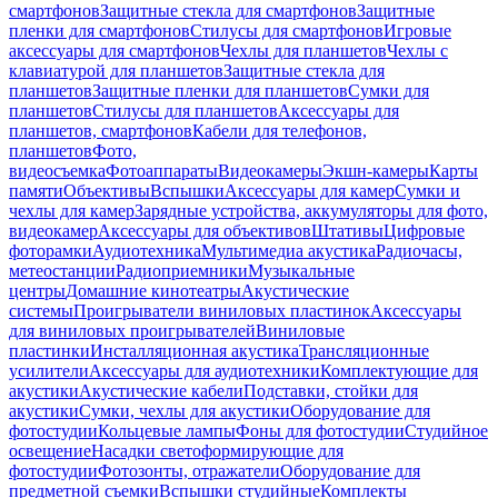
смартфонов
Защитные стекла для смартфонов
Защитные
пленки для смартфонов
Стилусы для смартфонов
Игровые
аксессуары для смартфонов
Чехлы для планшетов
Чехлы с
клавиатурой для планшетов
Защитные стекла для
планшетов
Защитные пленки для планшетов
Сумки для
планшетов
Стилусы для планшетов
Аксессуары для
планшетов, смартфонов
Кабели для телефонов,
планшетов
Фото,
видеосъемка
Фотоаппараты
Видеокамеры
Экшн-камеры
Карты
памяти
Объективы
Вспышки
Аксессуары для камер
Сумки и
чехлы для камер
Зарядные устройства, аккумуляторы для фото,
видеокамер
Аксессуары для объективов
Штативы
Цифровые
фоторамки
Аудиотехника
Мультимедиа акустика
Радиочасы,
метеостанции
Радиоприемники
Музыкальные
центры
Домашние кинотеатры
Акустические
системы
Проигрыватели виниловых пластинок
Аксессуары
для виниловых проигрывателей
Виниловые
пластинки
Инсталляционная акустика
Трансляционные
усилители
Аксессуары для аудиотехники
Комплектующие для
акустики
Акустические кабели
Подставки, стойки для
акустики
Сумки, чехлы для акустики
Оборудование для
фотостудии
Кольцевые лампы
Фоны для фотостудии
Студийное
освещение
Насадки светоформирующие для
фотостудии
Фотозонты, отражатели
Оборудование для
предметной съемки
Вспышки студийные
Комплекты