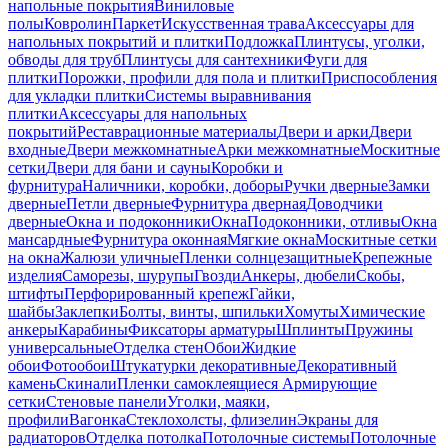
напольные покрытия
Виниловые
полы
Ковролин
Паркет
Искусственная трава
Аксессуары для
напольных покрытий и плитки
Подложка
Плинтусы, уголки,
обводы для труб
Плинтусы для сантехники
Фуги для
плитки
Порожки, профили для пола и плитки
Приспособления
для укладки плитки
Системы выравнивания
плитки
Аксессуары для напольных
покрытий
Реставрационные материалы
Двери и арки
Двери
входные
Двери межкомнатные
Арки межкомнатные
Москитные
сетки
Двери для бани и сауны
Коробки и
фурнитура
Наличники, коробки, доборы
Ручки дверные
Замки
дверные
Петли дверные
Фурнитура дверная
Доводчики
дверные
Окна и подоконники
Окна
Подоконники, отливы
Окна
мансардные
Фурнитура оконная
Мягкие окна
Москитные сетки
на окна
Жалюзи уличные
Пленки солнцезащитные
Крепежные
изделия
Саморезы, шурупы
Гвозди
Анкеры, дюбели
Скобы,
штифты
Перфорированный крепеж
Гайки,
шайбы
Заклепки
Болты, винты, шпильки
Хомуты
Химические
анкеры
Карабины
Фиксаторы арматуры
Шплинты
Пружины
универсальные
Отделка стен
Обои
Жидкие
обои
Фотообои
Штукатурки декоративные
Декоративный
камень
Скинали
Пленки самоклеящиеся
Армирующие
сетки
Стеновые панели
Уголки, маяки,
профили
Вагонка
Стеклохолсты, флизелин
Экраны для
радиаторов
Отделка потолка
Потолочные системы
Потолочные