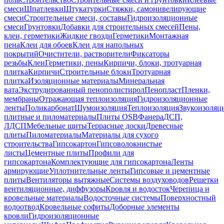
смеси
Шпатлевки
Штукатурки
Стяжки, самонивелирующие
смеси
Строительные смеси, составы
Гидроизоляционные
смеси
Грунтовки
Добавки для строительных смесей
Пены,
клеи, герметики
Жидкие гвозди
Герметики
Монтажная
пена
Клеи для обоев
Клеи для напольных
покрытий
Очистители, растворители
Фиксаторы
резьбы
Клеи
Герметики, пены
Кирпичи, блоки, тротуарная
плитка
Кирпичи
Строительные блоки
Тротуарная
плитка
Изоляционные материалы
Минеральная
вата
Экструдированный пенополистирол
Пенопласт
Пленки,
мембраны
Отражающая теплоизоляция
Гидроизоляционные
ленты
Поликарбонат
Шумоизоляция
Теплоизоляция
Звукоизоляц
плитные и пиломатериалы
Плиты OSB
Фанера
ДСП,
ЛДСП
Мебельные щиты
Террасные доски
Древесные
плиты
Пиломатериалы
Материалы для сухого
строительства
Гипсокартон
Гипсоволокнистые
листы
Цементные плиты
Профили для
гипсокартона
Комплектующие для гипсокартона
Ленты
армирующие
Уплотнительные ленты
Гипсовые и цементные
плиты
Вентиляторы вытяжные
Системы воздуховодов
Решетки
вентиляционные, диффузоры
Кровля и водосток
Черепица и
кровельные материалы
Водосточные системы
Поверхностный
водоотвод
Кровельные софиты
Доборные элементы
кровли
Гидроизоляционные