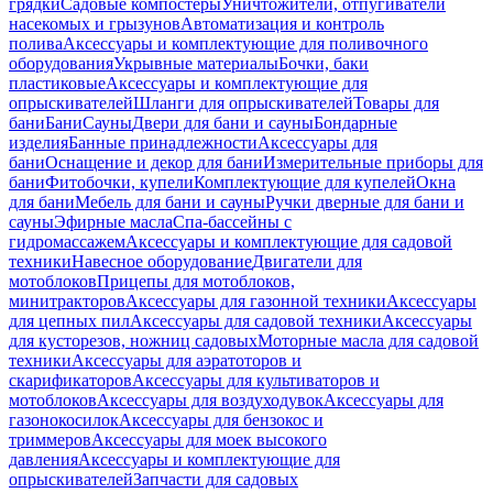
грядки
Садовые компостеры
Уничтожители, отпугиватели
насекомых и грызунов
Автоматизация и контроль
полива
Аксессуары и комплектующие для поливочного
оборудования
Укрывные материалы
Бочки, баки
пластиковые
Аксессуары и комплектующие для
опрыскивателей
Шланги для опрыскивателей
Товары для
бани
Бани
Сауны
Двери для бани и сауны
Бондарные
изделия
Банные принадлежности
Аксессуары для
бани
Оснащение и декор для бани
Измерительные приборы для
бани
Фитобочки, купели
Комплектующие для купелей
Окна
для бани
Мебель для бани и сауны
Ручки дверные для бани и
сауны
Эфирные масла
Спа-бассейны с
гидромассажем
Аксессуары и комплектующие для садовой
техники
Навесное оборудование
Двигатели для
мотоблоков
Прицепы для мотоблоков,
минитракторов
Аксессуары для газонной техники
Аксессуары
для цепных пил
Аксессуары для садовой техники
Аксессуары
для кусторезов, ножниц садовых
Моторные масла для садовой
техники
Аксессуары для аэратоторов и
скарификаторов
Аксессуары для культиваторов и
мотоблоков
Аксессуары для воздуходувок
Аксессуары для
газонокосилок
Аксессуары для бензокос и
триммеров
Аксессуары для моек высокого
давления
Аксессуары и комплектующие для
опрыскивателей
Запчасти для садовых