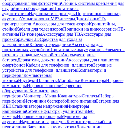
оборудования для фотостудии
Стойки, системы крепления для
студийного оборудования
Портативная
аудиотехника
Наушники и гарнитуры
Портативные колонки,
акустика
Умные колонки
MP3-плееры
Диктофоны
CD-
проигрыватели
Аксессуары для телевизоров
Кронштейны,
стойки
Кабели для телевизоров
Подписки на видеосервисы
ТВ-
антенны
ТВ-тюнеры
Аксессуары для ТВ
Аксессуары для
проектора
Очки 3D
Средства для ухода за
электроникой
Кабели, переходники
Аксессуары для
портативных устройств
Портативные аккумуляторы
Элементы
питания, зарядные устройства
Аккумуляторные
батареи
Держатели, док-станции
Аксессуары для планшетов,
смартфонов
Кабели для телефонов, планшетов
Зарядные
устройства для телефонов, планшетов
Компьютеры и
периферия
Компьютерная
техника
Ноутбуки
Планшеты
Моноблоки
Компьютеры
Игровые
компьютеры
Игровые консоли
Серверное
оборудование
Компьютерная
периферия
Мониторы
Мыши
Клавиатуры
Стилусы
Наборы
периферии
Источники бесперебойного питания
Батареи для
ИБП
Стабилизаторы напряжения
Инверторы
напряжения
Сетевые фильтры, удлинители
Веб-
камеры
Игровые контроллеры
Мультимедиа
акустика
Наушники и гарнитуры
Компьютерные кабели,
переходники
Зарядные, аккумуляторы
Док-станции,