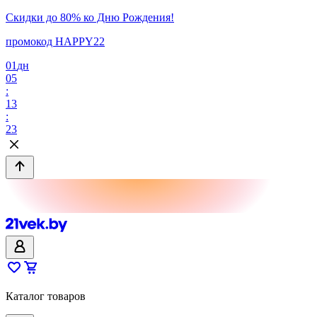
Скидки до 80% ко Дню Рождения!
промокод HAPPY22
01
дн
05
:
13
:
23
Каталог товаров