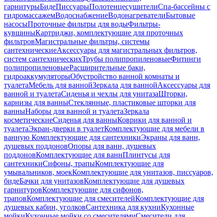
гарнитуры
Биде
Писсуары
Полотенцесушители
Спа-бассейны с
гидромассажем
Водоснабжение
Водонагреватели
Бытовые
насосы
Проточные фильтры для воды
Фильтры-
кувшины
Картриджи, комплектующие для проточных
фильтров
Магистральные фильтры, системы
сантехнические
Аксессуары для магистральных фильтров,
систем сантехнических
Трубы полипропиленовые
Фитинги
полипропиленовые
Расширительные баки,
гидроаккумуляторы
Обустройство ванной комнаты и
туалета
Мебель для ванной
Зеркала для ванной
Аксессуары для
ванной и туалета
Сиденья и чехлы для унитаза
Шторки,
карнизы для ванны
Стеклянные, пластиковые шторки для
ванны
Наборы для ванной и туалета
Зеркала
косметические
Сиденья для ванны
Коврики для ванной и
туалета
Экран-дверки в туалет
Комплектующие для мебели в
ванную
Комплектующие для сантехники
Экраны для ванн,
душевых поддонов
Опоры для ванн, душевых
поддонов
Комплектующие для ванн
Плинтусы для
сантехники
Сифоны, трапы
Комплектующие для
умывальников, моек
Комплектующие для унитазов, писсуаров,
биде
Бачки для унитазов
Комплектующие для душевых
гарнитуров
Комплектующие для сифонов,
трапов
Комплектующие для смесителей
Комплектующие для
душевых кабин, уголков
Сантехника для кухни
Кухонные
мойки
Кухонные мойки со смесителями
Смесители для