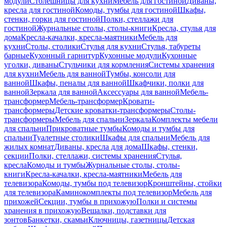
модули
Столешницы для кухни
Мебель для гостиной
Диваны,
кресла для гостиной
Комоды, тумбы для гостиной
Шкафы,
стенки, горки для гостиной
Полки, стеллажи для
гостиной
Журнальные столы, столы-книги
Кресла, стулья для
дома
Кресла-качалки, кресла-маятники
Мебель для
кухни
Столы, столики
Стулья для кухни
Стулья, табуреты
барные
Кухонный гарнитур
Кухонные модули
Кухонные
уголки, диваны
Стульчики для кормления
Системы хранения
для кухни
Мебель для ванной
Тумбы, консоли для
ванной
Шкафы, пеналы для ванной
Шкафчики, полки для
ванной
Зеркала для ванной
Аксессуары для ванной
Мебель-
трансформер
Мебель-трансформер
Кровати-
трансформеры
Детские кроватки-трансформеры
Столы-
трансформеры
Мебель для спальни
Зеркала
Комплекты мебели
для спальни
Прикроватные тумбы
Комоды и тумбы для
спальни
Туалетные столики
Шкафы для спальни
Мебель для
жилых комнат
Диваны, кресла для дома
Шкафы, стенки,
секции
Полки, стеллажи, системы хранения
Стулья,
кресла
Комоды и тумбы
Журнальные столы, столы-
книги
Кресла-качалки, кресла-маятники
Мебель для
телевизора
Комоды, тумбы под телевизор
Кронштейны, стойки
для телевизора
Каминокомплекты под телевизор
Мебель для
прихожей
Секции, тумбы в прихожую
Полки и системы
хранения в прихожую
Вешалки, подставки для
зонтов
Банкетки, скамьи
Ключницы, газетницы
Детская