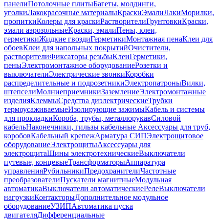
панели
Потолочные плиты
Багеты, молдинги,
уголки
Лакокрасочные материалы
Краски
Эмали
Лаки
Морилки,
пропитки
Колеры для краски
Растворители
Грунтовки
Краски,
эмали аэрозольные
Краски, эмали
Пены, клеи,
герметики
Жидкие гвозди
Герметики
Монтажная пена
Клеи для
обоев
Клеи для напольных покрытий
Очистители,
растворители
Фиксаторы резьбы
Клеи
Герметики,
пены
Электромонтажное оборудование
Розетки и
выключатели
Электрические звонки
Коробки
распределительные и подрозетники
Электропатроны
Вилки,
штепсели
Молниеприемники
Заземление
Электромонтажные
изделия
Клеммы
Средства диэлектрические
Трубки
термоусаживаемые
Изолирующие зажимы
Кабель и системы
для прокладки
Короба, трубы, металлорукав
Силовой
кабель
Наконечники, гильзы кабельные
Аксессуары для труб,
коробов
Кабельный крепеж
Арматура СИП
Электрощитовое
оборудование
Электрощиты
Аксессуары для
электрощита
Шины электротехнические
Выключатели
путевые, концевые
Трансформаторы
Аппаратура
управления
Рубильники
Предохранители
Частотные
преобразователи
Пускатели магнитные
Модульная
автоматика
Выключатели автоматические
Реле
Выключатели
нагрузки
Контакторы
Дополнительное модульное
оборудование
УЗИП
Автоматика пуска
двигателя
Дифференциальные