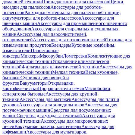
домашней техники
Принадлежности для пылесосов
Щетки,
насадки для пылесосов
Аксессуары для роботов-
пылесосов
Расходные материалы для пылесосов
Станции,
аккумуляторы для роботов-пылесосов
Аксессуары для
швейных машин
Аксессуары для промышленного швейного
оборудования
Аксессуары для стиральных и сушильных
машин
Аксессуары для пароочистителей,
отпаривателей
Аксессуары для стеклоочистителей
Техника для
измельчения продуктов
Блендеры
Кухонные комбайны,
измельчители
Планетарные
миксеры
Миксеры
Мясорубки
Ломтерезки
Комплектующие для
климатической техники
Управление климатической
техникой
Фильтры для климатической техники
Аксессуары для
климатической техники
Мелкая техника
Весы кухонные,
бытовые
Сушилки для овощей и
фруктов
Вакууматоры
Открывалки,
картофелечистки
Проращиватели семян
Маслобойки,
сепараторы бытовые
Аксессуары для крупной
техники
Аксессуары для вытяжек
Аксессуары для плит и
духовок
Аксессуары для холодильников
Аксессуары для
посудомоечных машин
Средства для посудомоечных
машин
Средства для ухода за техникой
Аксессуары для
кухонной техники
Аксессуары для микроволновых
печей
Вакуумные пакеты, контейнеры
Аксессуары для
кофемашин
Аксессуары для мультиварок,