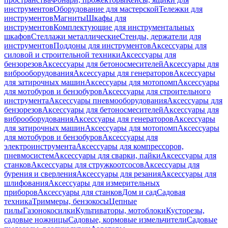
инструментов
Оборудование для мастерской
Тележки для
инструментов
Магниты
Шкафы для
инструментов
Комплектующие для инструментальных
шкафов
Стеллажи металлические
Стенды, держатели для
инструментов
Поддоны для инструментов
Аксессуары для
силовой и строительной техники
Аксессуары для
бензорезов
Аксессуары для бетоносмесителей
Аксессуары для
виброоборудования
Аксессуары для генераторов
Аксессуары
для затирочных машин
Аксессуары для мотопомп
Аксессуары
для мотобуров и бензобуров
Аксессуары для строительного
инструмента
Аксессуары пневмооборудования
Аксессуары для
бензорезов
Аксессуары для бетоносмесителей
Аксессуары для
виброоборудования
Аксессуары для генераторов
Аксессуары
для затирочных машин
Аксессуары для мотопомп
Аксессуары
для мотобуров и бензобуров
Аксессуары для
электроинструмента
Аксессуары для компрессоров,
пневмосистем
Аксессуары для сварки, пайки
Аксессуары для
станков
Аксессуары для стружкоотсосов
Аксессуары для
бурения и сверления
Аксессуары для резания
Аксессуары для
шлифования
Аксессуары для измерительных
приборов
Аксессуары для станков
Дом и сад
Садовая
техника
Триммеры, бензокосы
Цепные
пилы
Газонокосилки
Культиваторы, мотоблоки
Кусторезы,
садовые ножницы
Садовые, кормовые измельчители
Садовые