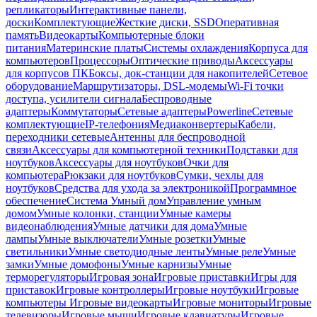
репликаторы
Интерактивные панели,
доски
Комплектующие
Жесткие диски, SSD
Оперативная
память
Видеокарты
Компьютерные блоки
питания
Материнские платы
Системы охлаждения
Корпуса для
компьютеров
Процессоры
Оптические приводы
Аксессуары
для корпусов ПК
Боксы, док-станции для накопителей
Сетевое
оборудование
Маршрутизаторы, DSL-модемы
Wi-Fi точки
доступа, усилители сигнала
Беспроводные
адаптеры
Коммутаторы
Сетевые адаптеры
Powerline
Сетевые
комплектующие
IP-телефония
Медиаконвертеры
Кабели,
переходники сетевые
Антенны для беспроводной
связи
Аксессуары для компьютерной техники
Подставки для
ноутбуков
Аксессуары для ноутбуков
Очки для
компьютера
Рюкзаки для ноутбуков
Сумки, чехлы для
ноутбуков
Средства для ухода за электроникой
Программное
обеспечение
Система Умный дом
Управление умным
домом
Умные колонки, станции
Умные камеры
видеонаблюдения
Умные датчики для дома
Умные
лампы
Умные выключатели
Умные розетки
Умные
светильники
Умные светодиодные ленты
Умные реле
Умные
замки
Умные домофоны
Умные карнизы
Умные
терморегуляторы
Игровая зона
Игровые приставки
Игры для
приставок
Игровые контроллеры
Игровые ноутбуки
Игровые
компьютеры
Игровые видеокарты
Игровые мониторы
Игровые
телевизоры
Игровые мыши
Игровые клавиатуры
Игровые