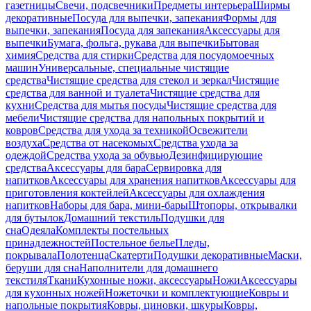
газетницы
Свечи, подсвечники
Предметы интерьера
Ширмы
декоративные
Посуда для выпечки, запекания
Формы для
выпечки, запекания
Посуда для запекания
Аксессуары для
выпечки
Бумага, фольга, рукава для выпечки
Бытовая
химия
Средства для стирки
Средства для посудомоечных
машин
Универсальные, специальные чистящие
средства
Чистящие средства для стекол и зеркал
Чистящие
средства для ванной и туалета
Чистящие средства для
кухни
Средства для мытья посуды
Чистящие средства для
мебели
Чистящие средства для напольных покрытий и
ковров
Средства для ухода за техникой
Освежители
воздуха
Средства от насекомых
Средства ухода за
одеждой
Средства ухода за обувью
Дезинфицирующие
средства
Аксессуары для бара
Сервировка для
напитков
Аксессуары для хранения напитков
Аксессуары для
приготовления коктейлей
Аксессуары для охлаждения
напитков
Наборы для бара, мини-бары
Штопоры, открывалки
для бутылок
Домашний текстиль
Подушки для
сна
Одеяла
Комплекты постельных
принадлежностей
Постельное белье
Пледы,
покрывала
Полотенца
Скатерти
Подушки декоративные
Маски,
беруши для сна
Наполнители для домашнего
текстиля
Ткани
Кухонные ножи, аксессуары
Ножи
Аксессуары
для кухонных ножей
Ножеточки и комплектующие
Ковры и
напольные покрытия
Ковры, циновки, шкуры
Ковры,