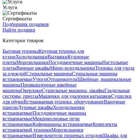
Услуги
Сертификаты
Подборщик подарков
Найти подарки
Категории товаров
Бытовая техника
Крупная техника для
кухни
Холодильники
Вытяжки
Кухонные
плиты
Морозильники
Посудомоечные машины
Настольные
плиты
Винные шкафы
Мини-холодильники
Техника для ухода
за одеждой
Стиральные машины
Стиральные машины
встраиваемые
Утюги
Отпариватели
Швейные, вышивальные
машины
Промышленные швейные
машины
Оверлоки
Сушильные машины, шкафы
Гладильные
системы, прессы
Машинки для удаления катышков
Сушилки
для обуви
Встраиваемая техника, оборудование
Варочные
панели
Духовые шкафы
Холодильники
встраиваемые
Посудомоечные машины
встраиваемые
Микроволновые печи
встраиваемые
Кофемашины встраиваемые
Комплекты
встраиваемой техники
Морозильники
встраиваемые
Измельчители пищевых отходов
Шкафы для