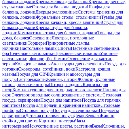
балкона, лоджии
Кресла-мешки для балкона
Кресла подвесные,
стулья садовые
Столы для балкона, лоджии
Шкафы для
балкона, лоджии
Дверцы жалюзийные
Системы хранения для
балкона, лоджии
Журнальные столы, столы-книги
Тумбы для
балкона, лоджии
Кресла-качалки, кресла-маятники
Стулья для
балкона, лоджии
Кресла, пуфы для балкона,
лоджии
Компактные столы для балкона, лоджии
Товары для
дома, бакалея
Освещение
Люстры, потолочные
светильники
Торшеры
Прикроватные лампы,
ночники
Настольные лампы
Споты
Настенные светильники,
бра
Точечные светильники
Трековые светильники
Уличные
светильники, фонари, бра
Лампы
Освещение для картин,
зеркал
Кольцевые лампы
Аксессуары для освещения
Посуда для
готовки
Сковороды, сотейники, воки
Кастрюли, ковши,
казаны
Посуда для СВЧ
Крышки и аксессуары для
посуды
Гастроемкости
Жалюзи, шторы
Жалюзи, рулонные
шторы, римские шторы
Шторы, гардины
Карнизы для
штор
Комплектующие для штор, карнизов, жалюзи
Пленки для
окон
Электроприводные солнцезащитные системы
Столовая
посуда, сервировка
Посуда для напитков
Посуда для горячих
напитков
Посуда для подачи и хранения напитков
Столовые
приборы
Столовая посуда
Посуда для сервировки
Предметы
сервировки
Детская столовая посуда
Декор
Зеркала
Кашпо,
стойки для цветов
Картины, постеры
Часы
интерьерные
Искусственные цветы, растения
Вазы
Ключницы,