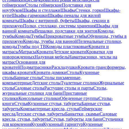
геймерские
Столы геймерские
Подставки для
ноутбуков
Шкафы и стеллажи
Шкафы
Стенки, горки
Шкафы-
купе
Шкафы-гармошки
Шкафы-пеналы для жилой
комнаты
Шкафы с витриной, буфеты
Шкафы, секции в
прихожую
Полки, стеллажи, системы хранения
Шкафы для
ванной комнаты
Вешалки, подставки для зонтов
Комоды,
тумбы
Комоды
Тумбы
Прикроватные тумбы
Обувницы, тумбы в
прихожую
Комоды, тумбы для ванной
Пеленальные столики,
комоды
Тумбы под ТВ
Комоды пластиковые
Кровати и
матрасы
Матрасы
Кровати
Детские кровати
Кроватки для
новорожденных
Надувная мебель
Наматрасники, чехлы на
матрас
Основания для
кроватей
Подматрасники
Раскладушки
Кровати-трансформеры,
шкафы-кровати
Кровати-домики
Столы
Кухонные
столы
Барные столы
Столы письменные,
компьютерные
Детские столы
Туалетные столики
Журнальные
столы
Садовые столы
Растущие столы и парты
Столы,
журнальные столики для бани
Приставные
столики
Консольные столики
Обеденные группы
Столы-
книги
Стулья
Кухонные стулья, табуреты
Барные стулья,
табуреты
Компьютерные кресла, стулья
Геймерские
кресла
Детские стулья, табуреты
Банкетки, скамьи
Садовые
кресла, стулья, табуреты
Стулья, табуреты для бани
Стульчики
для кормления
Кухня
Кухонный гарнитур
Кухонные