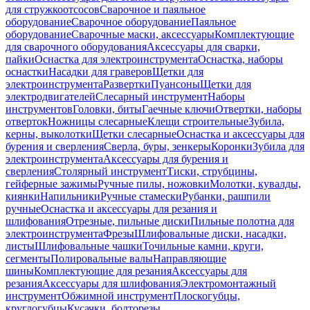
для стружкоотсосов
Сварочное и паяльное
оборудование
Сварочное оборудование
Паяльное
оборудование
Сварочные маски, аксессуары
Комплектующие
для сварочного оборудования
Аксессуары для сварки,
пайки
Оснастка для электроинструмента
Оснастка, наборы
оснастки
Насадки для граверов
Щетки для
электроинструмента
Развертки
Пуансоны
Щетки для
электродвигателей
Слесарный инструмент
Наборы
инструментов
Головки, биты
Гаечные ключи
Отвертки, наборы
отверток
Ножницы слесарные
Клещи строительные
Зубила,
керны, выколотки
Щетки слесарные
Оснастка и аксессуары для
бурения и сверления
Сверла, буры, зенкеры
Коронки
Зубила для
электроинструмента
Аксессуары для бурения и
сверления
Столярный инструмент
Тиски, струбцины,
гейферные зажимы
Ручные пилы, ножовки
Молотки, кувалды,
киянки
Напильники
Ручные стамески
Рубанки, рашпили
ручные
Оснастка и аксессуары для резания и
шлифования
Отрезные, пильные диски
Пильные полотна для
электроинструмента
Фрезы
Шлифовальные диски, насадки,
листы
Шлифовальные чашки
Точильные камни, круги,
сегменты
Полировальные валы
Направляющие
шины
Комплектующие для резания
Аксессуары для
резания
Аксессуары для шлифования
Электромонтажный
инструмент
Обжимной инструмент
Плоскогубцы,
круглогубцы
Кусачки, болторезы,