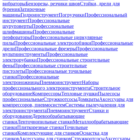
вибраторы
Бензорезы, резчики швов
Стойки, дрели для
бурения
Затирочные
машины
Гидроинструмент
Погрузчики
Профессиональный
инструмент
Профессиональные
шуруповерты
Профессиональные
шлифмашины
Профессиональные
перфораторы
Профессиональные циркулярные
пилы
Профессиональные электролобзики
Профессиональные
дрели
Профессиональные фрезеры
Профессиональные
мультиинструменты
Профессиональные
электрорубанки
Профессиональные строительные
фены
Профессиональные строительные
пистолеты
Профессиональные точильные
станки
Профессиональные
электроножницы
Пневмоинструмент
Наборы
профессионального электроинструмента
Строительное
оборудование
Компрессоры
Тепловые пушки
Пылесосы
профессиональные
Стружкоотсосы
Домкраты
Аксессуары для
компрессоров, пневмосистем
Системы пылеудаления для
электроинструмента
Пневмоинструмент
Станки и
оборудование
Деревообрабатывающие
станки
Ленточнопильные станки
Металлообрабатывающие
станки
Плиткорезные станки
Точильные
станки
Комплектующие для станков
Оснастка для
станков
Аксессуары для станков
Стружкоотсосы
Аксессуары