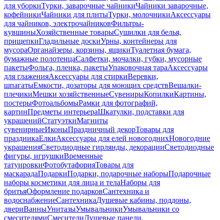
для уборки
Турки, заварочные чайники
Чайники заварочные,
кофейники
Чайники для плиты
Турки, молочники
Аксессуары
для чайников, электрочайников
Фильтры-
кувшины
Хозяйственные товары
Сушилки для белья,
прищепки
Гладильные доски
Урны, контейнеры для
мусора
Органайзеры, корзины, ящики
Туалетная бумага,
бумажные полотенца
Салфетки, мочалки, губки, мусорные
пакеты
Фольга, пленка, пакеты
Упаковочная тара
Аксессуары
для глажения
Аксессуары для стирки
Веревки,
шпагаты
Емкости, дозаторы для моющих средств
Вешалки-
плечики
Мешки хозяйственные
Сувениры
Копилки
Картины,
постеры
Фотоальбомы
Рамки для фотографий,
картин
Предметы интерьера
Шкатулки, подставки для
украшений
Статуэтки
Магниты
сувенирные
Иконы
Праздничный декор
Товары для
праздника
Елки
Аксессуары для елей новогодних
Новогодние
украшения
Светодиодные гирлянды, декорации
Светодиодные
фигуры, игрушки
Временные
татуировки
Фотобутафория
Товары для
маскарада
Подарки
Подарки, подарочные наборы
Подарочные
наборы косметики для лица и тела
Наборы для
бритья
Оформление подарков
Сантехника и
водоснабжение
Сантехника
Душевые кабины, поддоны,
двери
Ванны
Унитазы
Умывальники
Умывальники со
смесителями
Смесители
Душевые панели,