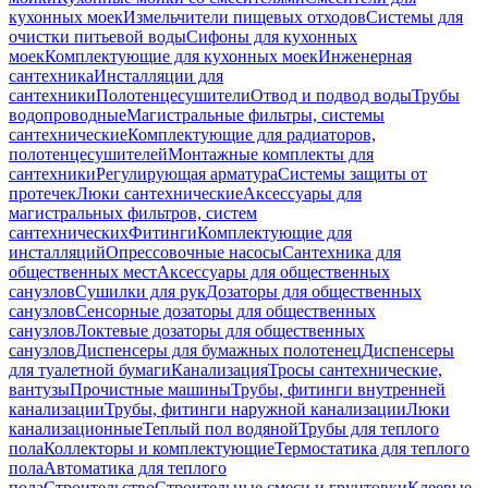
кухонных моек
Измельчители пищевых отходов
Системы для
очистки питьевой воды
Сифоны для кухонных
моек
Комплектующие для кухонных моек
Инженерная
сантехника
Инсталляции для
сантехники
Полотенцесушители
Отвод и подвод воды
Трубы
водопроводные
Магистральные фильтры, системы
сантехнические
Комплектующие для радиаторов,
полотенцесушителей
Монтажные комплекты для
сантехники
Регулирующая арматура
Системы защиты от
протечек
Люки сантехнические
Аксессуары для
магистральных фильтров, систем
сантехнических
Фитинги
Комплектующие для
инсталляций
Опрессовочные насосы
Сантехника для
общественных мест
Аксессуары для общественных
санузлов
Сушилки для рук
Дозаторы для общественных
санузлов
Сенсорные дозаторы для общественных
санузлов
Локтевые дозаторы для общественных
санузлов
Диспенсеры для бумажных полотенец
Диспенсеры
для туалетной бумаги
Канализация
Тросы сантехнические,
вантузы
Прочистные машины
Трубы, фитинги внутренней
канализации
Трубы, фитинги наружной канализации
Люки
канализационные
Теплый пол водяной
Трубы для теплого
пола
Коллекторы и комплектующие
Термостатика для теплого
пола
Автоматика для теплого
пола
Строительство
Строительные смеси и грунтовки
Клеевые