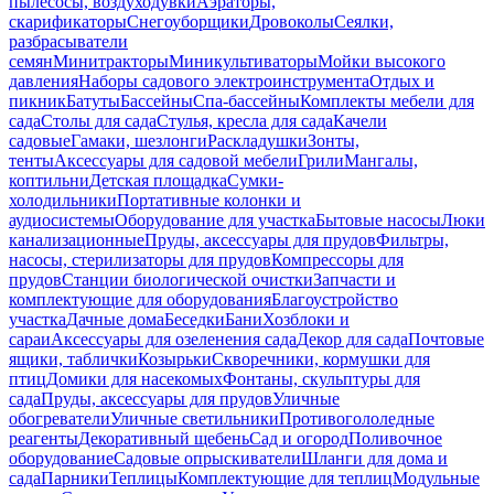
пылесосы, воздуходувки
Аэраторы,
скарификаторы
Снегоуборщики
Дровоколы
Сеялки,
разбрасыватели
семян
Минитракторы
Миникультиваторы
Мойки высокого
давления
Наборы садового электроинструмента
Отдых и
пикник
Батуты
Бассейны
Спа-бассейны
Комплекты мебели для
сада
Столы для сада
Стулья, кресла для сада
Качели
садовые
Гамаки, шезлонги
Раскладушки
Зонты,
тенты
Аксессуары для садовой мебели
Грили
Мангалы,
коптильни
Детская площадка
Сумки-
холодильники
Портативные колонки и
аудиосистемы
Оборудование для участка
Бытовые насосы
Люки
канализационные
Пруды, аксессуары для прудов
Фильтры,
насосы, стерилизаторы для прудов
Компрессоры для
прудов
Станции биологической очистки
Запчасти и
комплектующие для оборудования
Благоустройство
участка
Дачные дома
Беседки
Бани
Хозблоки и
сараи
Аксессуары для озеленения сада
Декор для сада
Почтовые
ящики, таблички
Козырьки
Скворечники, кормушки для
птиц
Домики для насекомых
Фонтаны, скульптуры для
сада
Пруды, аксессуары для прудов
Уличные
обогреватели
Уличные светильники
Противогололедные
реагенты
Декоративный щебень
Сад и огород
Поливочное
оборудование
Садовые опрыскиватели
Шланги для дома и
сада
Парники
Теплицы
Комплектующие для теплиц
Модульные