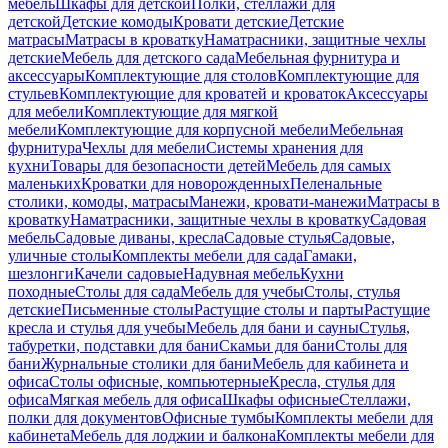
мебель
Шкафы для детской
Полки, стеллажи для
детской
Детские комоды
Кровати детские
Детские
матрасы
Матрасы в кроватку
Наматрасники, защитные чехлы
детские
Мебель для детского сада
Мебельная фурнитура и
аксессуары
Комплектующие для столов
Комплектующие для
стульев
Комплектующие для кроватей и кроваток
Аксессуары
для мебели
Комплектующие для мягкой
мебели
Комплектующие для корпусной мебели
Мебельная
фурнитура
Чехлы для мебели
Системы хранения для
кухни
Товары для безопасности детей
Мебель для самых
маленьких
Кроватки для новорожденных
Пеленальные
столики, комоды, матрасы
Манежи, кровати-манежи
Матрасы в
кроватку
Наматрасники, защитные чехлы в кроватку
Садовая
мебель
Садовые диваны, кресла
Садовые стулья
Садовые,
уличные столы
Комплекты мебели для сада
Гамаки,
шезлонги
Качели садовые
Надувная мебель
Кухни
походные
Столы для сада
Мебель для учебы
Столы, стулья
детские
Письменные столы
Растущие столы и парты
Растущие
кресла и стулья для учебы
Мебель для бани и сауны
Стулья,
табуретки, подставки для бани
Скамьи для бани
Столы для
бани
Журнальные столики для бани
Мебель для кабинета и
офиса
Столы офисные, компьютерные
Кресла, стулья для
офиса
Мягкая мебель для офиса
Шкафы офисные
Стеллажи,
полки для документов
Офисные тумбы
Комплекты мебели для
кабинета
Мебель для лоджии и балкона
Комплекты мебели для