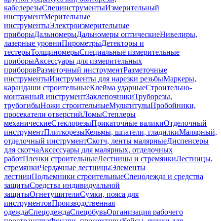
кабелерезы
Специнструменты
Измерительный
инструмент
Мерительные
инструменты
Электроизмерительные
приборы
Дальномеры
Дальномеры оптические
Нивелиры,
лазерные уровни
Пирометры
Детекторы и
тестеры
Толщиномеры
Специальные измерительные
приборы
Аксессуары для измерительных
приборов
Разметочный инструмент
Разметочные
инструменты
Инструменты для нарезки резьбы
Маркеры,
карандаши строительные
Клейма ударные
Строительно-
монтажный инструмент
Заклепочники
Труборезы,
трубогибы
Ножи строительные
Мультитулы
Пробойники,
просекатели отверстий
Ломы
Степлеры
механические
Стеклорезы
Прикаточные валики
Отделочный
инструмент
Плиткорезы
Кельмы, шпатели, гладилки
Малярный,
отделочный инструмент
Скотч, ленты малярные
Диспенсеры
для скотча
Аксессуары для малярных, отделочных
работ
Пленки строительные
Лестницы и стремянки
Лестницы,
стремянки
Чердачные лестницы
Элементы
лестниц
Подъемники строительные
Спецодежда и средства
защиты
Средства индивидуальной
защиты
Огнетушители
Сумки, пояса для
инструментов
Производственная
одежда
Спецодежда
Спецобувь
Организация рабочего
пространства
Фонари, прожекторы
Кейсы, ящики для