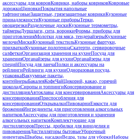
аксессуары для ковров
Коврики, наборы ковриков
Ковровые
дорожки
Циновки
Покрытия напольные
тафтинговые
Защитные, грязезащитные коврики
Кухонные
принадлежности
Кухонные приборы
Терки,
овощерезки
Разделочные доски
Кухонные термометры,
таймеры
Дуршлаги, сита, воронки
Формы, приборы для
приготовления
Молотки для мяса, тендерайзеры
Кухонные
мелочи
Миски
Кухонный текстиль
Кухонные фартуки,
прихватки
Кухонные полотенца
Скатерти, сервировочные
салфетки
Организация хранения на кухне
Посуда для
хранения
Органайзеры для кухни
Органайзеры для
специй
Посуда для ланча
Полки и аксессуары на
рейлинги
Рейлинги для кухни
Одноразовая посуда,
упаковка
Вакуумные пакеты,
контейнеры
Бакалея
Кофе
Чай
Цикорий, какао, горячий
шоколад
Сиропы и топпинги
Консервирование и
дистилляция
Автоклавы для консервирования
Аксессуары для
консервирования
Приспособления для
консервирования
Открывалки
Пивоварни
Емкости для
брожения
Ингредиенты для приготовления алкогольных
напитков
Аксессуары для приготовления и хранения
алкогольных напитков
Комплектующие для
дистилляторов
Прессы, дробилки для виноделия и
пивоварения
Дистилляторы бытовые
Уборочный
инвентарь
Швабры, насадки
Ведра, тазы для уборки
Наборы