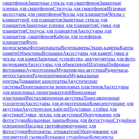
смартфонов
Защитные стекла для смартфонов
Защитные
пленки для смартфонов
Стилусы для смартфонов
Игровые
аксессуары для смартфонов
Чехлы для планшетов
Чехлы с
клавиатурой для планшетов
Защитные стекла для
планшетов
Защитные пленки для планшетов
Сумки для
планшетов
Стилусы для планшетов
Аксессуары для
планшетов, смартфонов
Кабели для телефонов,
планшетов
Фото,
видеосъемка
Фотоаппараты
Видеокамеры
Экшн-камеры
Карты
памяти
Объективы
Вспышки
Аксессуары для камер
Сумки и
чехлы для камер
Зарядные устройства, аккумуляторы для фото,
видеокамер
Аксессуары для объективов
Штативы
Цифровые
фоторамки
Аудиотехника
Мультимедиа акустика
Радиочасы,
метеостанции
Радиоприемники
Музыкальные
центры
Домашние кинотеатры
Акустические
системы
Проигрыватели виниловых пластинок
Аксессуары
для виниловых проигрывателей
Виниловые
пластинки
Инсталляционная акустика
Трансляционные
усилители
Аксессуары для аудиотехники
Комплектующие для
акустики
Акустические кабели
Подставки, стойки для
акустики
Сумки, чехлы для акустики
Оборудование для
фотостудии
Кольцевые лампы
Фоны для фотостудии
Студийное
освещение
Насадки светоформирующие для
фотостудии
Фотозонты, отражатели
Оборудование для
предметной съемки
Вспышки студийные
Комплекты