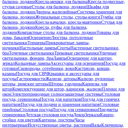
балкона, лоджии
Кресла-мешки для балкона
Кресла подвесные,
стулья садовые
Столы для балкона, лоджии
Шкафы для
балкона, лоджии
Дверцы жалюзийные
Системы хранения для
балкона, лоджии
Журнальные столы, столы-книги
Тумбы для
балкона, лоджии
Кресла-качалки, кресла-маятники
Стулья для
балкона, лоджии
Кресла, пуфы для балкона,
лоджии
Компактные столы для балкона, лоджии
Товары для
дома, бакалея
Освещение
Люстры, потолочные
светильники
Торшеры
Прикроватные лампы,
ночники
Настольные лампы
Споты
Настенные светильники,
бра
Точечные светильники
Трековые светильники
Уличные
светильники, фонари, бра
Лампы
Освещение для картин,
зеркал
Кольцевые лампы
Аксессуары для освещения
Посуда для
готовки
Сковороды, сотейники, воки
Кастрюли, ковши,
казаны
Посуда для СВЧ
Крышки и аксессуары для
посуды
Гастроемкости
Жалюзи, шторы
Жалюзи, рулонные
шторы, римские шторы
Шторы, гардины
Карнизы для
штор
Комплектующие для штор, карнизов, жалюзи
Пленки для
окон
Электроприводные солнцезащитные системы
Столовая
посуда, сервировка
Посуда для напитков
Посуда для горячих
напитков
Посуда для подачи и хранения напитков
Столовые
приборы
Столовая посуда
Посуда для сервировки
Предметы
сервировки
Детская столовая посуда
Декор
Зеркала
Кашпо,
стойки для цветов
Картины, постеры
Часы
интерьерные
Искусственные цветы, растения
Вазы
Ключницы,