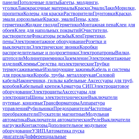
панели
Потолочные плиты
Багеты, молдинги,
уголки
Лакокрасочные материалы
Краски
Эмали
Лаки
Морилки,
пропитки
Колеры для краски
Растворители
Грунтовки
Краски,
эмали аэрозольные
Краски, эмали
Пены, клеи,
герметики
Жидкие гвозди
Герметики
Монтажная пена
Клеи для
обоев
Клеи для напольных покрытий
Очистители,
растворители
Фиксаторы резьбы
Клеи
Герметики,
пены
Электромонтажное оборудование
Розетки и
выключатели
Электрические звонки
Коробки
распределительные и подрозетники
Электропатроны
Вилки,
штепсели
Молниеприемники
Заземление
Электромонтажные
изделия
Клеммы
Средства диэлектрические
Трубки
термоусаживаемые
Изолирующие зажимы
Кабель и системы
для прокладки
Короба, трубы, металлорукав
Силовой
кабель
Наконечники, гильзы кабельные
Аксессуары для труб,
коробов
Кабельный крепеж
Арматура СИП
Электрощитовое
оборудование
Электрощиты
Аксессуары для
электрощита
Шины электротехнические
Выключатели
путевые, концевые
Трансформаторы
Аппаратура
управления
Рубильники
Предохранители
Частотные
преобразователи
Пускатели магнитные
Модульная
автоматика
Выключатели автоматические
Реле
Выключатели
нагрузки
Контакторы
Дополнительное модульное
оборудование
УЗИП
Автоматика пуска
двигателя
Дифференциальные