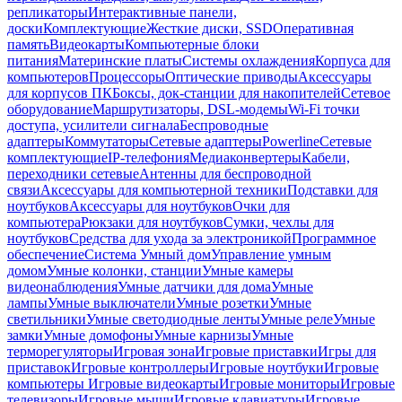
репликаторы
Интерактивные панели,
доски
Комплектующие
Жесткие диски, SSD
Оперативная
память
Видеокарты
Компьютерные блоки
питания
Материнские платы
Системы охлаждения
Корпуса для
компьютеров
Процессоры
Оптические приводы
Аксессуары
для корпусов ПК
Боксы, док-станции для накопителей
Сетевое
оборудование
Маршрутизаторы, DSL-модемы
Wi-Fi точки
доступа, усилители сигнала
Беспроводные
адаптеры
Коммутаторы
Сетевые адаптеры
Powerline
Сетевые
комплектующие
IP-телефония
Медиаконвертеры
Кабели,
переходники сетевые
Антенны для беспроводной
связи
Аксессуары для компьютерной техники
Подставки для
ноутбуков
Аксессуары для ноутбуков
Очки для
компьютера
Рюкзаки для ноутбуков
Сумки, чехлы для
ноутбуков
Средства для ухода за электроникой
Программное
обеспечение
Система Умный дом
Управление умным
домом
Умные колонки, станции
Умные камеры
видеонаблюдения
Умные датчики для дома
Умные
лампы
Умные выключатели
Умные розетки
Умные
светильники
Умные светодиодные ленты
Умные реле
Умные
замки
Умные домофоны
Умные карнизы
Умные
терморегуляторы
Игровая зона
Игровые приставки
Игры для
приставок
Игровые контроллеры
Игровые ноутбуки
Игровые
компьютеры
Игровые видеокарты
Игровые мониторы
Игровые
телевизоры
Игровые мыши
Игровые клавиатуры
Игровые