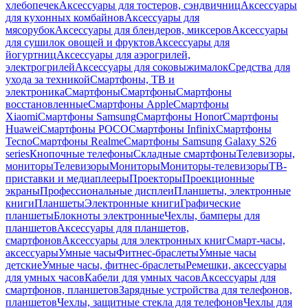
хлебопечек
Аксессуары для тостеров, сэндвичниц
Аксессуары
для кухонных комбайнов
Аксессуары для
мясорубок
Аксессуары для блендеров, миксеров
Аксессуары
для сушилок овощей и фруктов
Аксессуары для
йогуртниц
Аксессуары для аэрогрилей,
электрогрилей
Аксессуары для соковыжималок
Средства для
ухода за техникой
Смартфоны, ТВ и
электроника
Смартфоны
Смартфоны
Смартфоны
восстановленные
Смартфоны Apple
Смартфоны
Xiaomi
Смартфоны Samsung
Смартфоны Honor
Смартфоны
Huawei
Смартфоны POCO
Смартфоны Infinix
Смартфоны
Tecno
Смартфоны Realme
Смартфоны Samsung Galaxy S26
series
Кнопочные телефоны
Складные смартфоны
Телевизоры,
мониторы
Телевизоры
Мониторы
Мониторы-телевизоры
ТВ-
приставки и медиаплееры
Проекторы
Проекционные
экраны
Профессиональные дисплеи
Планшеты, электронные
книги
Планшеты
Электронные книги
Графические
планшеты
Блокноты электронные
Чехлы, бамперы для
планшетов
Аксессуары для планшетов,
смартфонов
Аксессуары для электронных книг
Смарт-часы,
аксессуары
Умные часы
Фитнес-браслеты
Умные часы
детские
Умные часы, фитнес-браслеты
Ремешки, аксессуары
для умных часов
Кабели для умных часов
Аксессуары для
смартфонов, планшетов
Зарядные устройства для телефонов,
планшетов
Чехлы, защитные стекла для телефонов
Чехлы для