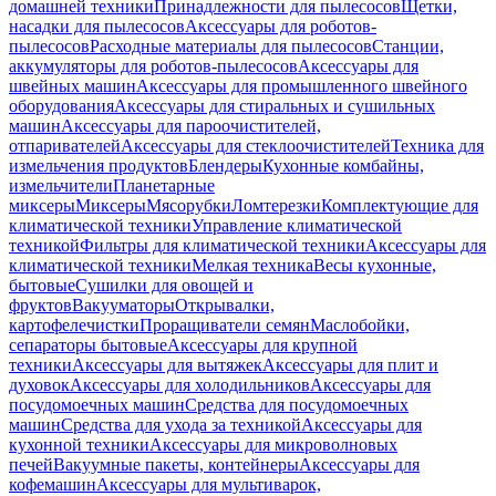
домашней техники
Принадлежности для пылесосов
Щетки,
насадки для пылесосов
Аксессуары для роботов-
пылесосов
Расходные материалы для пылесосов
Станции,
аккумуляторы для роботов-пылесосов
Аксессуары для
швейных машин
Аксессуары для промышленного швейного
оборудования
Аксессуары для стиральных и сушильных
машин
Аксессуары для пароочистителей,
отпаривателей
Аксессуары для стеклоочистителей
Техника для
измельчения продуктов
Блендеры
Кухонные комбайны,
измельчители
Планетарные
миксеры
Миксеры
Мясорубки
Ломтерезки
Комплектующие для
климатической техники
Управление климатической
техникой
Фильтры для климатической техники
Аксессуары для
климатической техники
Мелкая техника
Весы кухонные,
бытовые
Сушилки для овощей и
фруктов
Вакууматоры
Открывалки,
картофелечистки
Проращиватели семян
Маслобойки,
сепараторы бытовые
Аксессуары для крупной
техники
Аксессуары для вытяжек
Аксессуары для плит и
духовок
Аксессуары для холодильников
Аксессуары для
посудомоечных машин
Средства для посудомоечных
машин
Средства для ухода за техникой
Аксессуары для
кухонной техники
Аксессуары для микроволновых
печей
Вакуумные пакеты, контейнеры
Аксессуары для
кофемашин
Аксессуары для мультиварок,