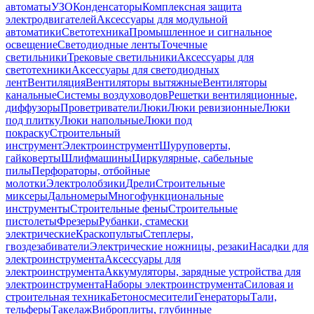
автоматы
УЗО
Конденсаторы
Комплексная защита
электродвигателей
Аксессуары для модульной
автоматики
Светотехника
Промышленное и сигнальное
освещение
Светодиодные ленты
Точечные
светильники
Трековые светильники
Аксессуары для
светотехники
Аксессуары для светодиодных
лент
Вентиляция
Вентиляторы вытяжные
Вентиляторы
канальные
Системы воздуховодов
Решетки вентиляционные,
диффузоры
Проветриватели
Люки
Люки ревизионные
Люки
под плитку
Люки напольные
Люки под
покраску
Строительный
инструмент
Электроинструмент
Шуруповерты,
гайковерты
Шлифмашины
Циркулярные, сабельные
пилы
Перфораторы, отбойные
молотки
Электролобзики
Дрели
Строительные
миксеры
Дальномеры
Многофункциональные
инструменты
Строительные фены
Строительные
пистолеты
Фрезеры
Рубанки, стамески
электрические
Краскопульты
Степлеры,
гвоздезабиватели
Электрические ножницы, резаки
Насадки для
электроинструмента
Аксессуары для
электроинструмента
Аккумуляторы, зарядные устройства для
электроинструмента
Наборы электроинструмента
Силовая и
строительная техника
Бетоносмесители
Генераторы
Тали,
тельферы
Такелаж
Виброплиты, глубинные