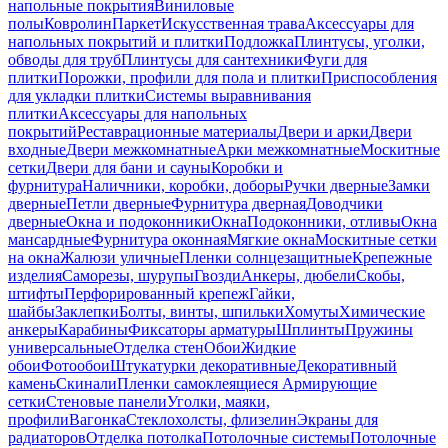
напольные покрытия
Виниловые
полы
Ковролин
Паркет
Искусственная трава
Аксессуары для
напольных покрытий и плитки
Подложка
Плинтусы, уголки,
обводы для труб
Плинтусы для сантехники
Фуги для
плитки
Порожки, профили для пола и плитки
Приспособления
для укладки плитки
Системы выравнивания
плитки
Аксессуары для напольных
покрытий
Реставрационные материалы
Двери и арки
Двери
входные
Двери межкомнатные
Арки межкомнатные
Москитные
сетки
Двери для бани и сауны
Коробки и
фурнитура
Наличники, коробки, доборы
Ручки дверные
Замки
дверные
Петли дверные
Фурнитура дверная
Доводчики
дверные
Окна и подоконники
Окна
Подоконники, отливы
Окна
мансардные
Фурнитура оконная
Мягкие окна
Москитные сетки
на окна
Жалюзи уличные
Пленки солнцезащитные
Крепежные
изделия
Саморезы, шурупы
Гвозди
Анкеры, дюбели
Скобы,
штифты
Перфорированный крепеж
Гайки,
шайбы
Заклепки
Болты, винты, шпильки
Хомуты
Химические
анкеры
Карабины
Фиксаторы арматуры
Шплинты
Пружины
универсальные
Отделка стен
Обои
Жидкие
обои
Фотообои
Штукатурки декоративные
Декоративный
камень
Скинали
Пленки самоклеящиеся
Армирующие
сетки
Стеновые панели
Уголки, маяки,
профили
Вагонка
Стеклохолсты, флизелин
Экраны для
радиаторов
Отделка потолка
Потолочные системы
Потолочные