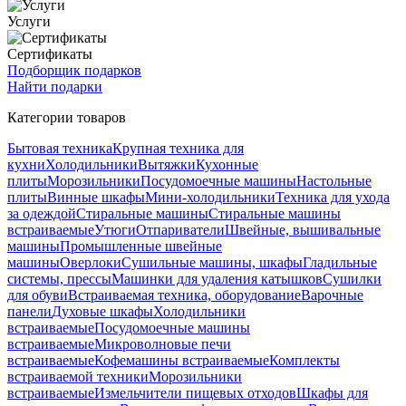
Услуги
Сертификаты
Подборщик подарков
Найти подарки
Категории товаров
Бытовая техника
Крупная техника для
кухни
Холодильники
Вытяжки
Кухонные
плиты
Морозильники
Посудомоечные машины
Настольные
плиты
Винные шкафы
Мини-холодильники
Техника для ухода
за одеждой
Стиральные машины
Стиральные машины
встраиваемые
Утюги
Отпариватели
Швейные, вышивальные
машины
Промышленные швейные
машины
Оверлоки
Сушильные машины, шкафы
Гладильные
системы, прессы
Машинки для удаления катышков
Сушилки
для обуви
Встраиваемая техника, оборудование
Варочные
панели
Духовые шкафы
Холодильники
встраиваемые
Посудомоечные машины
встраиваемые
Микроволновые печи
встраиваемые
Кофемашины встраиваемые
Комплекты
встраиваемой техники
Морозильники
встраиваемые
Измельчители пищевых отходов
Шкафы для