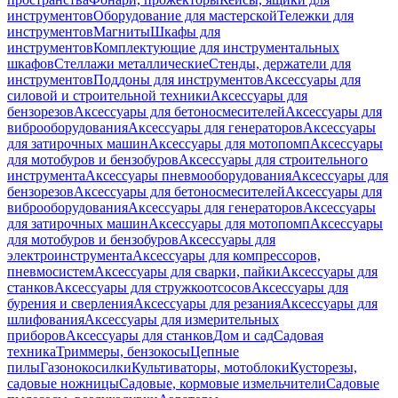
инструментов
Оборудование для мастерской
Тележки для
инструментов
Магниты
Шкафы для
инструментов
Комплектующие для инструментальных
шкафов
Стеллажи металлические
Стенды, держатели для
инструментов
Поддоны для инструментов
Аксессуары для
силовой и строительной техники
Аксессуары для
бензорезов
Аксессуары для бетоносмесителей
Аксессуары для
виброоборудования
Аксессуары для генераторов
Аксессуары
для затирочных машин
Аксессуары для мотопомп
Аксессуары
для мотобуров и бензобуров
Аксессуары для строительного
инструмента
Аксессуары пневмооборудования
Аксессуары для
бензорезов
Аксессуары для бетоносмесителей
Аксессуары для
виброоборудования
Аксессуары для генераторов
Аксессуары
для затирочных машин
Аксессуары для мотопомп
Аксессуары
для мотобуров и бензобуров
Аксессуары для
электроинструмента
Аксессуары для компрессоров,
пневмосистем
Аксессуары для сварки, пайки
Аксессуары для
станков
Аксессуары для стружкоотсосов
Аксессуары для
бурения и сверления
Аксессуары для резания
Аксессуары для
шлифования
Аксессуары для измерительных
приборов
Аксессуары для станков
Дом и сад
Садовая
техника
Триммеры, бензокосы
Цепные
пилы
Газонокосилки
Культиваторы, мотоблоки
Кусторезы,
садовые ножницы
Садовые, кормовые измельчители
Садовые