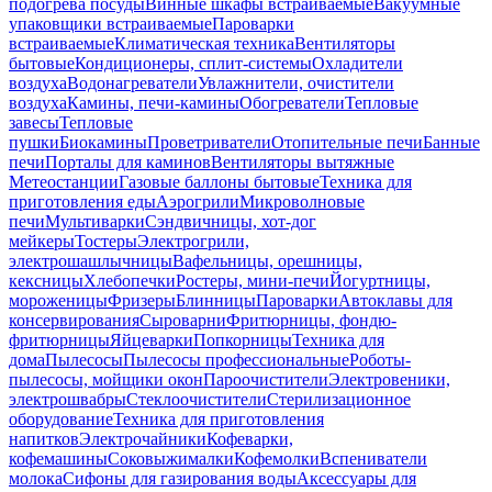
подогрева посуды
Винные шкафы встраиваемые
Вакуумные
упаковщики встраиваемые
Пароварки
встраиваемые
Климатическая техника
Вентиляторы
бытовые
Кондиционеры, сплит-системы
Охладители
воздуха
Водонагреватели
Увлажнители, очистители
воздуха
Камины, печи-камины
Обогреватели
Тепловые
завесы
Тепловые
пушки
Биокамины
Проветриватели
Отопительные печи
Банные
печи
Порталы для каминов
Вентиляторы вытяжные
Метеостанции
Газовые баллоны бытовые
Техника для
приготовления еды
Аэрогрили
Микроволновые
печи
Мультиварки
Сэндвичницы, хот-дог
мейкеры
Тостеры
Электрогрили,
электрошашлычницы
Вафельницы, орешницы,
кексницы
Хлебопечки
Ростеры, мини-печи
Йогуртницы,
мороженицы
Фризеры
Блинницы
Пароварки
Автоклавы для
консервирования
Сыроварни
Фритюрницы, фондю-
фритюрницы
Яйцеварки
Попкорницы
Техника для
дома
Пылесосы
Пылесосы профессиональные
Роботы-
пылесосы, мойщики окон
Пароочистители
Электровеники,
электрошвабры
Стеклоочистители
Стерилизационное
оборудование
Техника для приготовления
напитков
Электрочайники
Кофеварки,
кофемашины
Соковыжималки
Кофемолки
Вспениватели
молока
Сифоны для газирования воды
Аксессуары для