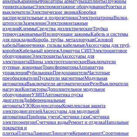
анкеры
Карабины
Фиксаторы арматуры
Шплинты
Пружины
универсальные
Электромонтажное оборудование
Розетки и
выключатели
Электрические звонки
Коробки
распределительные и подрозетники
Электропатроны
Вилки,
штепсели
Заземление
Электромонтажные
изделия
Клеммы
Средства диэлектрические
Трубки
термоусаживаемые
Изолирующие зажимы
Кабель и системы
для прокладки
Короба, трубы, металлорукав
Силовой
кабель
Наконечники, гильзы кабельные
Аксессуары для труб,
коробов
Кабельный крепеж
Арматура СИП
Электрощитовое
оборудование
Электрощиты
Аксессуары для
электрощита
Шины электротехнические
Выключатели
путевые, концевые
Трансформаторы
Аппаратура
управления
Рубильники
Предохранители
Частотные
преобразователи
Пускатели магнитные
Модульная
автоматика
Выключатели автоматические
Реле
Выключатели
нагрузки
Контакторы
Дополнительное модульное
оборудование
УЗИП
Автоматика пуска
двигателя
Дифференциальные
автоматы
УЗО
Конденсаторы
Комплексная защита
электродвигателей
Аксессуары для модульной
автоматики
Приборы учета
Счетчики газа
Счетчики
электроэнергии
Счетчики воды
Ремонт и отделка
Напольные
покрытия и
плитка
Плитка
Ламинат
Линолеум
Керамогранит
Спортивные