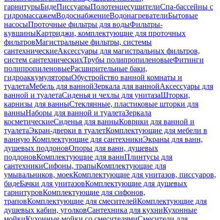
гарнитуры
Биде
Писсуары
Полотенцесушители
Спа-бассейны с
гидромассажем
Водоснабжение
Водонагреватели
Бытовые
насосы
Проточные фильтры для воды
Фильтры-
кувшины
Картриджи, комплектующие для проточных
фильтров
Магистральные фильтры, системы
сантехнические
Аксессуары для магистральных фильтров,
систем сантехнических
Трубы полипропиленовые
Фитинги
полипропиленовые
Расширительные баки,
гидроаккумуляторы
Обустройство ванной комнаты и
туалета
Мебель для ванной
Зеркала для ванной
Аксессуары для
ванной и туалета
Сиденья и чехлы для унитаза
Шторки,
карнизы для ванны
Стеклянные, пластиковые шторки для
ванны
Наборы для ванной и туалета
Зеркала
косметические
Сиденья для ванны
Коврики для ванной и
туалета
Экран-дверки в туалет
Комплектующие для мебели в
ванную
Комплектующие для сантехники
Экраны для ванн,
душевых поддонов
Опоры для ванн, душевых
поддонов
Комплектующие для ванн
Плинтусы для
сантехники
Сифоны, трапы
Комплектующие для
умывальников, моек
Комплектующие для унитазов, писсуаров,
биде
Бачки для унитазов
Комплектующие для душевых
гарнитуров
Комплектующие для сифонов,
трапов
Комплектующие для смесителей
Комплектующие для
душевых кабин, уголков
Сантехника для кухни
Кухонные
мойки
Кухонные мойки со смесителями
Смесители для