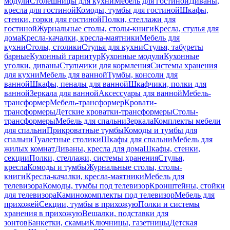
модули
Столешницы для кухни
Мебель для гостиной
Диваны,
кресла для гостиной
Комоды, тумбы для гостиной
Шкафы,
стенки, горки для гостиной
Полки, стеллажи для
гостиной
Журнальные столы, столы-книги
Кресла, стулья для
дома
Кресла-качалки, кресла-маятники
Мебель для
кухни
Столы, столики
Стулья для кухни
Стулья, табуреты
барные
Кухонный гарнитур
Кухонные модули
Кухонные
уголки, диваны
Стульчики для кормления
Системы хранения
для кухни
Мебель для ванной
Тумбы, консоли для
ванной
Шкафы, пеналы для ванной
Шкафчики, полки для
ванной
Зеркала для ванной
Аксессуары для ванной
Мебель-
трансформер
Мебель-трансформер
Кровати-
трансформеры
Детские кроватки-трансформеры
Столы-
трансформеры
Мебель для спальни
Зеркала
Комплекты мебели
для спальни
Прикроватные тумбы
Комоды и тумбы для
спальни
Туалетные столики
Шкафы для спальни
Мебель для
жилых комнат
Диваны, кресла для дома
Шкафы, стенки,
секции
Полки, стеллажи, системы хранения
Стулья,
кресла
Комоды и тумбы
Журнальные столы, столы-
книги
Кресла-качалки, кресла-маятники
Мебель для
телевизора
Комоды, тумбы под телевизор
Кронштейны, стойки
для телевизора
Каминокомплекты под телевизор
Мебель для
прихожей
Секции, тумбы в прихожую
Полки и системы
хранения в прихожую
Вешалки, подставки для
зонтов
Банкетки, скамьи
Ключницы, газетницы
Детская