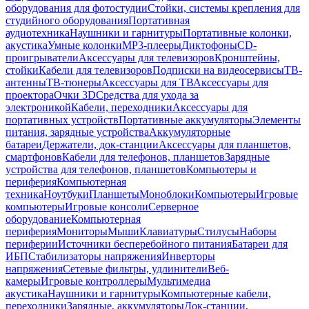
оборудования для фотостудии
Стойки, системы крепления для
студийного оборудования
Портативная
аудиотехника
Наушники и гарнитуры
Портативные колонки,
акустика
Умные колонки
MP3-плееры
Диктофоны
CD-
проигрыватели
Аксессуары для телевизоров
Кронштейны,
стойки
Кабели для телевизоров
Подписки на видеосервисы
ТВ-
антенны
ТВ-тюнеры
Аксессуары для ТВ
Аксессуары для
проектора
Очки 3D
Средства для ухода за
электроникой
Кабели, переходники
Аксессуары для
портативных устройств
Портативные аккумуляторы
Элементы
питания, зарядные устройства
Аккумуляторные
батареи
Держатели, док-станции
Аксессуары для планшетов,
смартфонов
Кабели для телефонов, планшетов
Зарядные
устройства для телефонов, планшетов
Компьютеры и
периферия
Компьютерная
техника
Ноутбуки
Планшеты
Моноблоки
Компьютеры
Игровые
компьютеры
Игровые консоли
Серверное
оборудование
Компьютерная
периферия
Мониторы
Мыши
Клавиатуры
Стилусы
Наборы
периферии
Источники бесперебойного питания
Батареи для
ИБП
Стабилизаторы напряжения
Инверторы
напряжения
Сетевые фильтры, удлинители
Веб-
камеры
Игровые контроллеры
Мультимедиа
акустика
Наушники и гарнитуры
Компьютерные кабели,
переходники
Зарядные, аккумуляторы
Док-станции,