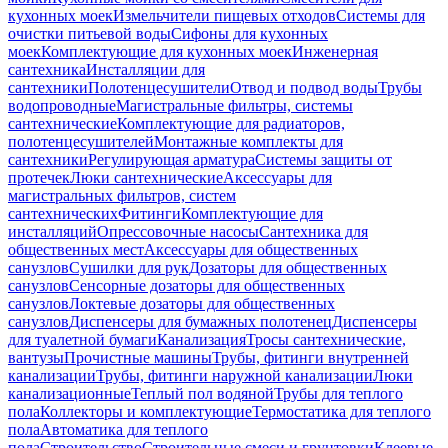
кухонных моек
Измельчители пищевых отходов
Системы для
очистки питьевой воды
Сифоны для кухонных
моек
Комплектующие для кухонных моек
Инженерная
сантехника
Инсталляции для
сантехники
Полотенцесушители
Отвод и подвод воды
Трубы
водопроводные
Магистральные фильтры, системы
сантехнические
Комплектующие для радиаторов,
полотенцесушителей
Монтажные комплекты для
сантехники
Регулирующая арматура
Системы защиты от
протечек
Люки сантехнические
Аксессуары для
магистральных фильтров, систем
сантехнических
Фитинги
Комплектующие для
инсталляций
Опрессовочные насосы
Сантехника для
общественных мест
Аксессуары для общественных
санузлов
Сушилки для рук
Дозаторы для общественных
санузлов
Сенсорные дозаторы для общественных
санузлов
Локтевые дозаторы для общественных
санузлов
Диспенсеры для бумажных полотенец
Диспенсеры
для туалетной бумаги
Канализация
Тросы сантехнические,
вантузы
Прочистные машины
Трубы, фитинги внутренней
канализации
Трубы, фитинги наружной канализации
Люки
канализационные
Теплый пол водяной
Трубы для теплого
пола
Коллекторы и комплектующие
Термостатика для теплого
пола
Автоматика для теплого
пола
Строительство
Строительные смеси и грунтовки
Клеевые