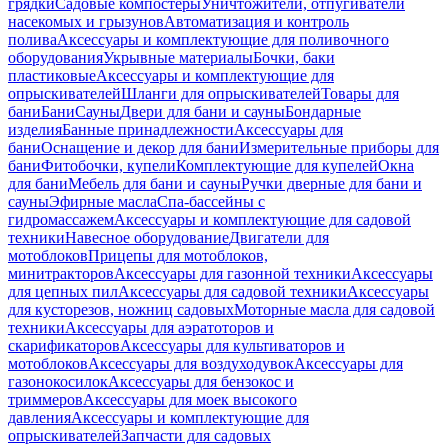
грядки
Садовые компостеры
Уничтожители, отпугиватели
насекомых и грызунов
Автоматизация и контроль
полива
Аксессуары и комплектующие для поливочного
оборудования
Укрывные материалы
Бочки, баки
пластиковые
Аксессуары и комплектующие для
опрыскивателей
Шланги для опрыскивателей
Товары для
бани
Бани
Сауны
Двери для бани и сауны
Бондарные
изделия
Банные принадлежности
Аксессуары для
бани
Оснащение и декор для бани
Измерительные приборы для
бани
Фитобочки, купели
Комплектующие для купелей
Окна
для бани
Мебель для бани и сауны
Ручки дверные для бани и
сауны
Эфирные масла
Спа-бассейны с
гидромассажем
Аксессуары и комплектующие для садовой
техники
Навесное оборудование
Двигатели для
мотоблоков
Прицепы для мотоблоков,
минитракторов
Аксессуары для газонной техники
Аксессуары
для цепных пил
Аксессуары для садовой техники
Аксессуары
для кусторезов, ножниц садовых
Моторные масла для садовой
техники
Аксессуары для аэратоторов и
скарификаторов
Аксессуары для культиваторов и
мотоблоков
Аксессуары для воздуходувок
Аксессуары для
газонокосилок
Аксессуары для бензокос и
триммеров
Аксессуары для моек высокого
давления
Аксессуары и комплектующие для
опрыскивателей
Запчасти для садовых