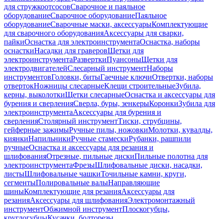
для стружкоотсосов
Сварочное и паяльное
оборудование
Сварочное оборудование
Паяльное
оборудование
Сварочные маски, аксессуары
Комплектующие
для сварочного оборудования
Аксессуары для сварки,
пайки
Оснастка для электроинструмента
Оснастка, наборы
оснастки
Насадки для граверов
Щетки для
электроинструмента
Развертки
Пуансоны
Щетки для
электродвигателей
Слесарный инструмент
Наборы
инструментов
Головки, биты
Гаечные ключи
Отвертки, наборы
отверток
Ножницы слесарные
Клещи строительные
Зубила,
керны, выколотки
Щетки слесарные
Оснастка и аксессуары для
бурения и сверления
Сверла, буры, зенкеры
Коронки
Зубила для
электроинструмента
Аксессуары для бурения и
сверления
Столярный инструмент
Тиски, струбцины,
гейферные зажимы
Ручные пилы, ножовки
Молотки, кувалды,
киянки
Напильники
Ручные стамески
Рубанки, рашпили
ручные
Оснастка и аксессуары для резания и
шлифования
Отрезные, пильные диски
Пильные полотна для
электроинструмента
Фрезы
Шлифовальные диски, насадки,
листы
Шлифовальные чашки
Точильные камни, круги,
сегменты
Полировальные валы
Направляющие
шины
Комплектующие для резания
Аксессуары для
резания
Аксессуары для шлифования
Электромонтажный
инструмент
Обжимной инструмент
Плоскогубцы,
круглогубцы
Кусачки, болторезы,