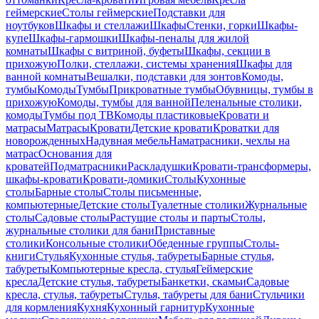
геймерские
Столы геймерские
Подставки для
ноутбуков
Шкафы и стеллажи
Шкафы
Стенки, горки
Шкафы-
купе
Шкафы-гармошки
Шкафы-пеналы для жилой
комнаты
Шкафы с витриной, буфеты
Шкафы, секции в
прихожую
Полки, стеллажи, системы хранения
Шкафы для
ванной комнаты
Вешалки, подставки для зонтов
Комоды,
тумбы
Комоды
Тумбы
Прикроватные тумбы
Обувницы, тумбы в
прихожую
Комоды, тумбы для ванной
Пеленальные столики,
комоды
Тумбы под ТВ
Комоды пластиковые
Кровати и
матрасы
Матрасы
Кровати
Детские кровати
Кроватки для
новорожденных
Надувная мебель
Наматрасники, чехлы на
матрас
Основания для
кроватей
Подматрасники
Раскладушки
Кровати-трансформеры,
шкафы-кровати
Кровати-домики
Столы
Кухонные
столы
Барные столы
Столы письменные,
компьютерные
Детские столы
Туалетные столики
Журнальные
столы
Садовые столы
Растущие столы и парты
Столы,
журнальные столики для бани
Приставные
столики
Консольные столики
Обеденные группы
Столы-
книги
Стулья
Кухонные стулья, табуреты
Барные стулья,
табуреты
Компьютерные кресла, стулья
Геймерские
кресла
Детские стулья, табуреты
Банкетки, скамьи
Садовые
кресла, стулья, табуреты
Стулья, табуреты для бани
Стульчики
для кормления
Кухня
Кухонный гарнитур
Кухонные