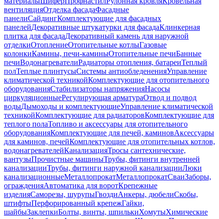
материалы
Шифер
Профнастил
Рулонная кровля
Кровельная
вентиляция
Отделка фасада
Фасадные
панели
Сайдинг
Комплектующие для фасадных
панелей
Декоративные штукатурки для фасада
Клинкерная
плитка для фасада
Декоративный камень для наружной
отделки
Отопление
Отопительные котлы
Газовые
колонки
Камины, печи-камины
Отопительные печи
Банные
печи
Водонагреватели
Радиаторы отопления, батареи
Теплый
пол
Теплые плинтусы
Системы антиобледенения
Управление
климатической техникой
Комплектующие для отопительного
оборудования
Стабилизаторы напряжения
Насосы
циркуляционные
Регулирующая арматура
Отвод и подвод
воды
Дымоходы и комплектующие
Управление климатической
техникой
Комплектующие для радиаторов
Комплектующие для
теплого пола
Топливо и аксессуары для отопительного
оборудования
Комплектующие для печей, каминов
Аксессуары
для каминов, печей
Комплектующие для отопительных котлов,
водонагревателей
Канализация
Тросы сантехнические,
вантузы
Прочистные машины
Трубы, фитинги внутренней
канализации
Трубы, фитинги наружной канализации
Люки
канализационные
Металлопрокат
Металлопрокат
Сваи
Заборы,
ограждения
Автоматика для ворот
Крепежные
изделия
Саморезы, шурупы
Гвозди
Анкеры, дюбели
Скобы,
штифты
Перфорированный крепеж
Гайки,
шайбы
Заклепки
Болты, винты, шпильки
Хомуты
Химические