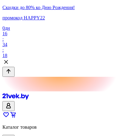
Скидки до 80% ко Дню Рождения!
промокод HAPPY22
0
дн
16
:
34
:
18
Каталог товаров