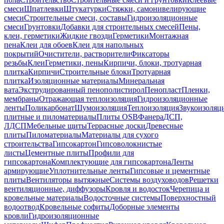
смеси
Шпатлевки
Штукатурки
Стяжки, самонивелирующие
смеси
Строительные смеси, составы
Гидроизоляционные
смеси
Грунтовки
Добавки для строительных смесей
Пены,
клеи, герметики
Жидкие гвозди
Герметики
Монтажная
пена
Клеи для обоев
Клеи для напольных
покрытий
Очистители, растворители
Фиксаторы
резьбы
Клеи
Герметики, пены
Кирпичи, блоки, тротуарная
плитка
Кирпичи
Строительные блоки
Тротуарная
плитка
Изоляционные материалы
Минеральная
вата
Экструдированный пенополистирол
Пенопласт
Пленки,
мембраны
Отражающая теплоизоляция
Гидроизоляционные
ленты
Поликарбонат
Шумоизоляция
Теплоизоляция
Звукоизоляц
плитные и пиломатериалы
Плиты OSB
Фанера
ДСП,
ЛДСП
Мебельные щиты
Террасные доски
Древесные
плиты
Пиломатериалы
Материалы для сухого
строительства
Гипсокартон
Гипсоволокнистые
листы
Цементные плиты
Профили для
гипсокартона
Комплектующие для гипсокартона
Ленты
армирующие
Уплотнительные ленты
Гипсовые и цементные
плиты
Вентиляторы вытяжные
Системы воздуховодов
Решетки
вентиляционные, диффузоры
Кровля и водосток
Черепица и
кровельные материалы
Водосточные системы
Поверхностный
водоотвод
Кровельные софиты
Доборные элементы
кровли
Гидроизоляционные