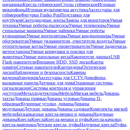
наушники
Кресла геймерские
Столы геймерские
Игровые
микрофоны
Игровая мультимедиа акустика
Аксессуары для
геймеров
Фигурки Funko Pop
Подставки для
ноутбуков
Светодиодные ленты
Лампы для мониторов
Умная
техника
Умные роботы-пылесосы
Умные телевизоры
Умные
стиральные машины
Умные чайники
Умные роботы
кулинарные
Умные вентиляторы
Умные кондиционеры
Умные
обогреватели
Умные увлажнители, очистители воздуха
Умные
отопительные котлы
Умные проветриватели
Умные радиочасы,
метеостанции
Умные кормушки и поилки для
животных
Умные напольные весы
Накопители данных
USB
Flash накопители
Внешние HDD, SSD диски
Карты
памяти
Сетевые накопители
Картридеры
Оптические
диски
Наблюдение и безопасность
Камеры
видеонаблюдения
Аксессуары для CCTV
Домофоны,
вызывные панели
Датчики для дома
Охранные системы,
сигнализации
Системы контроля и управления
доступом
Металлодетекторы
Мебель
Мягкая мебель
Диваны,
тахты
Диваны прямые
Диваны угловые
Диваны П-
образные
Кухонные уголки, диваны
Диваны
модульные
Детские диваны
Диваны садовые
Комплекты мягкой
мебели
Бескаркасные кресла-мешки и диваны
Надувные
диваны
Кресла
Кресла
Кресла-мешки и пуфы
Кресла-качалки,
кресла-маятники
Детские кресла, пуфы
Надувные кресла
Пуфы,
оттоманки
Кресла-кровати
Игровая мебель
Кресла