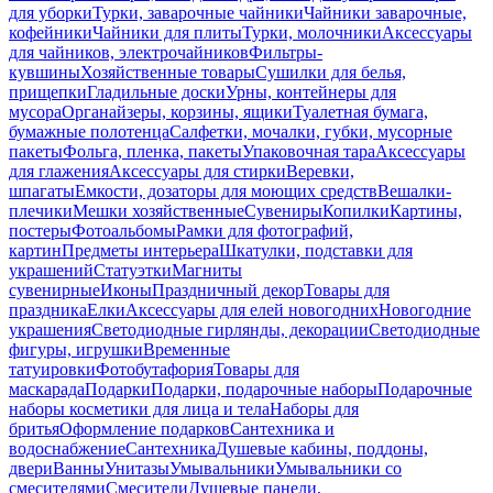
для уборки
Турки, заварочные чайники
Чайники заварочные,
кофейники
Чайники для плиты
Турки, молочники
Аксессуары
для чайников, электрочайников
Фильтры-
кувшины
Хозяйственные товары
Сушилки для белья,
прищепки
Гладильные доски
Урны, контейнеры для
мусора
Органайзеры, корзины, ящики
Туалетная бумага,
бумажные полотенца
Салфетки, мочалки, губки, мусорные
пакеты
Фольга, пленка, пакеты
Упаковочная тара
Аксессуары
для глажения
Аксессуары для стирки
Веревки,
шпагаты
Емкости, дозаторы для моющих средств
Вешалки-
плечики
Мешки хозяйственные
Сувениры
Копилки
Картины,
постеры
Фотоальбомы
Рамки для фотографий,
картин
Предметы интерьера
Шкатулки, подставки для
украшений
Статуэтки
Магниты
сувенирные
Иконы
Праздничный декор
Товары для
праздника
Елки
Аксессуары для елей новогодних
Новогодние
украшения
Светодиодные гирлянды, декорации
Светодиодные
фигуры, игрушки
Временные
татуировки
Фотобутафория
Товары для
маскарада
Подарки
Подарки, подарочные наборы
Подарочные
наборы косметики для лица и тела
Наборы для
бритья
Оформление подарков
Сантехника и
водоснабжение
Сантехника
Душевые кабины, поддоны,
двери
Ванны
Унитазы
Умывальники
Умывальники со
смесителями
Смесители
Душевые панели,