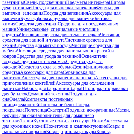
газетницы
Свечи, подсвечники
Предметы интерьера
Ширмы
декоративные
Посуда для выпечки, запекания
Формы для
выпечки, запекания
Посуда для запекания
Аксессуары для
выпечки
Бумага, фольга, рукава для выпечки
Бытовая
химия
Средства для стирки
Средства для посудомоечных
машин
Универсальные, специальные чистящие
средства
Чистящие средства для стекол и зеркал
Чистящие
средства для ванной и туалета
Чистящие средства для
кухни
Средства для мытья посуды
Чистящие средства для
мебели
Чистящие средства для напольных покрытий и
ковров
Средства для ухода за техникой
Освежители
воздуха
Средства от насекомых
Средства ухода за
одеждой
Средства ухода за обувью
Дезинфицирующие
средства
Аксессуары для бара
Сервировка для
напитков
Аксессуары для хранения напитков
Аксессуары для
приготовления коктейлей
Аксессуары для охлаждения
напитков
Наборы для бара, мини-бары
Штопоры, открывалки
для бутылок
Домашний текстиль
Подушки для
сна
Одеяла
Комплекты постельных
принадлежностей
Постельное белье
Пледы,
покрывала
Полотенца
Скатерти
Подушки декоративные
Маски,
беруши для сна
Наполнители для домашнего
текстиля
Ткани
Кухонные ножи, аксессуары
Ножи
Аксессуары
для кухонных ножей
Ножеточки и комплектующие
Ковры и
напольные покрытия
Ковры, циновки, шкуры
Ковры,