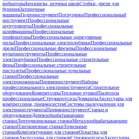
вибраторы
Бензорезы, резчики швов
Стойки, дрели для
бурения
Затирочные
машины
Гидроинструмент
Погрузчики
Профессиональный
инструмент
Профессиональные
шуруповерты
Профессиональные
шлифмашины
Профессиональные
перфораторы
Профессиональные циркулярные
пилы
Профессиональные электролобзики
Профессиональные
дрели
Профессиональные фрезеры
Профессиональные
мультиинструменты
Профессиональные
электрорубанки
Профессиональные строительные
фены
Профессиональные строительные
пистолеты
Профессиональные точильные
станки
Профессиональные
электроножницы
Пневмоинструмент
Наборы
профессионального электроинструмента
Строительное
оборудование
Компрессоры
Тепловые пушки
Пылесосы
профессиональные
Стружкоотсосы
Домкраты
Аксессуары для
компрессоров, пневмосистем
Системы пылеудаления для
электроинструмента
Пневмоинструмент
Станки и
оборудование
Деревообрабатывающие
станки
Ленточнопильные станки
Металлообрабатывающие
станки
Плиткорезные станки
Точильные
станки
Комплектующие для станков
Оснастка для
станков
Аксессуары для станков
Стружкоотсосы
Аксессуары