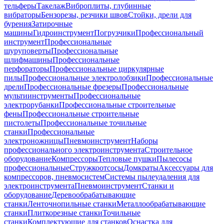
тельферы
Такелаж
Виброплиты, глубинные
вибраторы
Бензорезы, резчики швов
Стойки, дрели для
бурения
Затирочные
машины
Гидроинструмент
Погрузчики
Профессиональный
инструмент
Профессиональные
шуруповерты
Профессиональные
шлифмашины
Профессиональные
перфораторы
Профессиональные циркулярные
пилы
Профессиональные электролобзики
Профессиональные
дрели
Профессиональные фрезеры
Профессиональные
мультиинструменты
Профессиональные
электрорубанки
Профессиональные строительные
фены
Профессиональные строительные
пистолеты
Профессиональные точильные
станки
Профессиональные
электроножницы
Пневмоинструмент
Наборы
профессионального электроинструмента
Строительное
оборудование
Компрессоры
Тепловые пушки
Пылесосы
профессиональные
Стружкоотсосы
Домкраты
Аксессуары для
компрессоров, пневмосистем
Системы пылеудаления для
электроинструмента
Пневмоинструмент
Станки и
оборудование
Деревообрабатывающие
станки
Ленточнопильные станки
Металлообрабатывающие
станки
Плиткорезные станки
Точильные
станки
Комплектующие для станков
Оснастка для