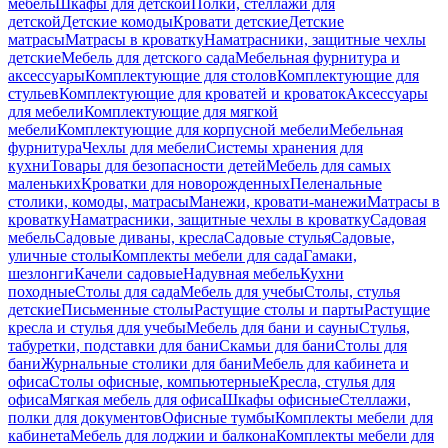
мебель
Шкафы для детской
Полки, стеллажи для
детской
Детские комоды
Кровати детские
Детские
матрасы
Матрасы в кроватку
Наматрасники, защитные чехлы
детские
Мебель для детского сада
Мебельная фурнитура и
аксессуары
Комплектующие для столов
Комплектующие для
стульев
Комплектующие для кроватей и кроваток
Аксессуары
для мебели
Комплектующие для мягкой
мебели
Комплектующие для корпусной мебели
Мебельная
фурнитура
Чехлы для мебели
Системы хранения для
кухни
Товары для безопасности детей
Мебель для самых
маленьких
Кроватки для новорожденных
Пеленальные
столики, комоды, матрасы
Манежи, кровати-манежи
Матрасы в
кроватку
Наматрасники, защитные чехлы в кроватку
Садовая
мебель
Садовые диваны, кресла
Садовые стулья
Садовые,
уличные столы
Комплекты мебели для сада
Гамаки,
шезлонги
Качели садовые
Надувная мебель
Кухни
походные
Столы для сада
Мебель для учебы
Столы, стулья
детские
Письменные столы
Растущие столы и парты
Растущие
кресла и стулья для учебы
Мебель для бани и сауны
Стулья,
табуретки, подставки для бани
Скамьи для бани
Столы для
бани
Журнальные столики для бани
Мебель для кабинета и
офиса
Столы офисные, компьютерные
Кресла, стулья для
офиса
Мягкая мебель для офиса
Шкафы офисные
Стеллажи,
полки для документов
Офисные тумбы
Комплекты мебели для
кабинета
Мебель для лоджии и балкона
Комплекты мебели для