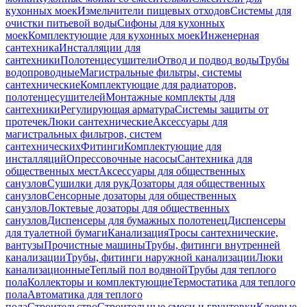
кухонных моек
Измельчители пищевых отходов
Системы для
очистки питьевой воды
Сифоны для кухонных
моек
Комплектующие для кухонных моек
Инженерная
сантехника
Инсталляции для
сантехники
Полотенцесушители
Отвод и подвод воды
Трубы
водопроводные
Магистральные фильтры, системы
сантехнические
Комплектующие для радиаторов,
полотенцесушителей
Монтажные комплекты для
сантехники
Регулирующая арматура
Системы защиты от
протечек
Люки сантехнические
Аксессуары для
магистральных фильтров, систем
сантехнических
Фитинги
Комплектующие для
инсталляций
Опрессовочные насосы
Сантехника для
общественных мест
Аксессуары для общественных
санузлов
Сушилки для рук
Дозаторы для общественных
санузлов
Сенсорные дозаторы для общественных
санузлов
Локтевые дозаторы для общественных
санузлов
Диспенсеры для бумажных полотенец
Диспенсеры
для туалетной бумаги
Канализация
Тросы сантехнические,
вантузы
Прочистные машины
Трубы, фитинги внутренней
канализации
Трубы, фитинги наружной канализации
Люки
канализационные
Теплый пол водяной
Трубы для теплого
пола
Коллекторы и комплектующие
Термостатика для теплого
пола
Автоматика для теплого
пола
Строительство
Строительные смеси и грунтовки
Клеевые