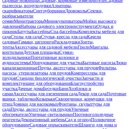
садовые ножницы
Садовые, кормовые измельчители
Садовые
пылесосы, воздуходувки
Аэраторы,
скарификаторы
Снегоуборщики
Дровоколы
Сеялки,
разбрасыватели
семян
Минитракторы
Миникультиваторы
Мойки высокого
давления
Наборы садового электроинструмента
Отдых и
пикник
Батуты
Бассейны
Спа-бассейны
Комплекты мебели для
сада
Столы для сада
Стулья, кресла для сада
Качели
садовые
Гамаки, шезлонги
Раскладушки
Зонты,
тенты
Аксессуары для садовой мебели
Грили
Мангалы,
коптильни
Детская площадка
Сумки-
холодильники
Портативные колонки и
аудиосистемы
Оборудование для участка
Бытовые насосы
Люки
канализационные
Пруды, аксессуары для прудов
Фильтры,
насосы, стерилизаторы для прудов
Компрессоры для
прудов
Станции биологической очистки
Запчасти и
комплектующие для оборудования
Благоустройство
участка
Дачные дома
Беседки
Бани
Хозблоки и
сараи
Аксессуары для озеленения сада
Декор для сада
Почтовые
ящики, таблички
Козырьки
Скворечники, кормушки для
птиц
Домики для насекомых
Фонтаны, скульптуры для
сада
Пруды, аксессуары для прудов
Уличные
обогреватели
Уличные светильники
Противогололедные
реагенты
Декоративный щебень
Сад и огород
Поливочное
оборудование
Садовые опрыскиватели
Шланги для дома и