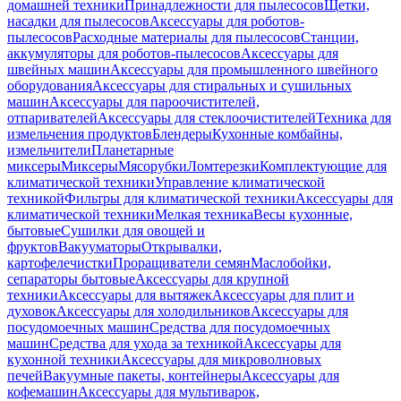
домашней техники
Принадлежности для пылесосов
Щетки,
насадки для пылесосов
Аксессуары для роботов-
пылесосов
Расходные материалы для пылесосов
Станции,
аккумуляторы для роботов-пылесосов
Аксессуары для
швейных машин
Аксессуары для промышленного швейного
оборудования
Аксессуары для стиральных и сушильных
машин
Аксессуары для пароочистителей,
отпаривателей
Аксессуары для стеклоочистителей
Техника для
измельчения продуктов
Блендеры
Кухонные комбайны,
измельчители
Планетарные
миксеры
Миксеры
Мясорубки
Ломтерезки
Комплектующие для
климатической техники
Управление климатической
техникой
Фильтры для климатической техники
Аксессуары для
климатической техники
Мелкая техника
Весы кухонные,
бытовые
Сушилки для овощей и
фруктов
Вакууматоры
Открывалки,
картофелечистки
Проращиватели семян
Маслобойки,
сепараторы бытовые
Аксессуары для крупной
техники
Аксессуары для вытяжек
Аксессуары для плит и
духовок
Аксессуары для холодильников
Аксессуары для
посудомоечных машин
Средства для посудомоечных
машин
Средства для ухода за техникой
Аксессуары для
кухонной техники
Аксессуары для микроволновых
печей
Вакуумные пакеты, контейнеры
Аксессуары для
кофемашин
Аксессуары для мультиварок,