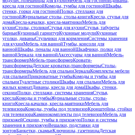
модули
Столешницы для кухни
Мебель для гостиной
Диваны,
кресла для гостиной
Комоды, тумбы для гостиной
Шкафы,
стенки, горки для гостиной
Полки, стеллажи для
гостиной
Журнальные столы, столы-книги
Кресла, стулья для
дома
Кресла-качалки, кресла-маятники
Мебель для
кухни
Столы, столики
Стулья для кухни
Стулья, табуреты
барные
Кухонный гарнитур
Кухонные модули
Кухонные
уголки, диваны
Стульчики для кормления
Системы хранения
для кухни
Мебель для ванной
Тумбы, консоли для
ванной
Шкафы, пеналы для ванной
Шкафчики, полки для
ванной
Зеркала для ванной
Аксессуары для ванной
Мебель-
трансформер
Мебель-трансформер
Кровати-
трансформеры
Детские кроватки-трансформеры
Столы-
трансформеры
Мебель для спальни
Зеркала
Комплекты мебели
для спальни
Прикроватные тумбы
Комоды и тумбы для
спальни
Туалетные столики
Шкафы для спальни
Мебель для
жилых комнат
Диваны, кресла для дома
Шкафы, стенки,
секции
Полки, стеллажи, системы хранения
Стулья,
кресла
Комоды и тумбы
Журнальные столы, столы-
книги
Кресла-качалки, кресла-маятники
Мебель для
телевизора
Комоды, тумбы под телевизор
Кронштейны, стойки
для телевизора
Каминокомплекты под телевизор
Мебель для
прихожей
Секции, тумбы в прихожую
Полки и системы
хранения в прихожую
Вешалки, подставки для
зонтов
Банкетки, скамьи
Ключницы, газетницы
Детская