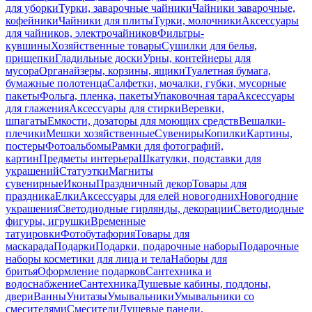
для уборки
Турки, заварочные чайники
Чайники заварочные,
кофейники
Чайники для плиты
Турки, молочники
Аксессуары
для чайников, электрочайников
Фильтры-
кувшины
Хозяйственные товары
Сушилки для белья,
прищепки
Гладильные доски
Урны, контейнеры для
мусора
Органайзеры, корзины, ящики
Туалетная бумага,
бумажные полотенца
Салфетки, мочалки, губки, мусорные
пакеты
Фольга, пленка, пакеты
Упаковочная тара
Аксессуары
для глажения
Аксессуары для стирки
Веревки,
шпагаты
Емкости, дозаторы для моющих средств
Вешалки-
плечики
Мешки хозяйственные
Сувениры
Копилки
Картины,
постеры
Фотоальбомы
Рамки для фотографий,
картин
Предметы интерьера
Шкатулки, подставки для
украшений
Статуэтки
Магниты
сувенирные
Иконы
Праздничный декор
Товары для
праздника
Елки
Аксессуары для елей новогодних
Новогодние
украшения
Светодиодные гирлянды, декорации
Светодиодные
фигуры, игрушки
Временные
татуировки
Фотобутафория
Товары для
маскарада
Подарки
Подарки, подарочные наборы
Подарочные
наборы косметики для лица и тела
Наборы для
бритья
Оформление подарков
Сантехника и
водоснабжение
Сантехника
Душевые кабины, поддоны,
двери
Ванны
Унитазы
Умывальники
Умывальники со
смесителями
Смесители
Душевые панели,