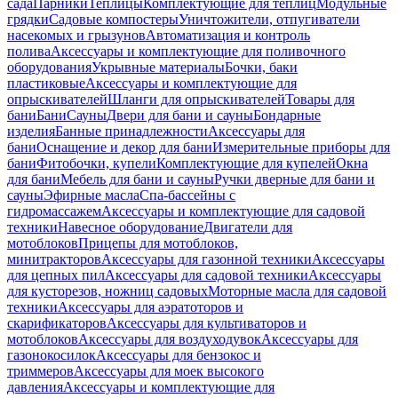
сада
Парники
Теплицы
Комплектующие для теплиц
Модульные
грядки
Садовые компостеры
Уничтожители, отпугиватели
насекомых и грызунов
Автоматизация и контроль
полива
Аксессуары и комплектующие для поливочного
оборудования
Укрывные материалы
Бочки, баки
пластиковые
Аксессуары и комплектующие для
опрыскивателей
Шланги для опрыскивателей
Товары для
бани
Бани
Сауны
Двери для бани и сауны
Бондарные
изделия
Банные принадлежности
Аксессуары для
бани
Оснащение и декор для бани
Измерительные приборы для
бани
Фитобочки, купели
Комплектующие для купелей
Окна
для бани
Мебель для бани и сауны
Ручки дверные для бани и
сауны
Эфирные масла
Спа-бассейны с
гидромассажем
Аксессуары и комплектующие для садовой
техники
Навесное оборудование
Двигатели для
мотоблоков
Прицепы для мотоблоков,
минитракторов
Аксессуары для газонной техники
Аксессуары
для цепных пил
Аксессуары для садовой техники
Аксессуары
для кусторезов, ножниц садовых
Моторные масла для садовой
техники
Аксессуары для аэратоторов и
скарификаторов
Аксессуары для культиваторов и
мотоблоков
Аксессуары для воздуходувок
Аксессуары для
газонокосилок
Аксессуары для бензокос и
триммеров
Аксессуары для моек высокого
давления
Аксессуары и комплектующие для