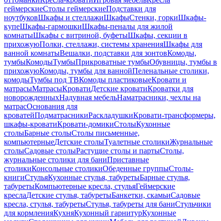
геймерские
Столы геймерские
Подставки для
ноутбуков
Шкафы и стеллажи
Шкафы
Стенки, горки
Шкафы-
купе
Шкафы-гармошки
Шкафы-пеналы для жилой
комнаты
Шкафы с витриной, буфеты
Шкафы, секции в
прихожую
Полки, стеллажи, системы хранения
Шкафы для
ванной комнаты
Вешалки, подставки для зонтов
Комоды,
тумбы
Комоды
Тумбы
Прикроватные тумбы
Обувницы, тумбы в
прихожую
Комоды, тумбы для ванной
Пеленальные столики,
комоды
Тумбы под ТВ
Комоды пластиковые
Кровати и
матрасы
Матрасы
Кровати
Детские кровати
Кроватки для
новорожденных
Надувная мебель
Наматрасники, чехлы на
матрас
Основания для
кроватей
Подматрасники
Раскладушки
Кровати-трансформеры,
шкафы-кровати
Кровати-домики
Столы
Кухонные
столы
Барные столы
Столы письменные,
компьютерные
Детские столы
Туалетные столики
Журнальные
столы
Садовые столы
Растущие столы и парты
Столы,
журнальные столики для бани
Приставные
столики
Консольные столики
Обеденные группы
Столы-
книги
Стулья
Кухонные стулья, табуреты
Барные стулья,
табуреты
Компьютерные кресла, стулья
Геймерские
кресла
Детские стулья, табуреты
Банкетки, скамьи
Садовые
кресла, стулья, табуреты
Стулья, табуреты для бани
Стульчики
для кормления
Кухня
Кухонный гарнитур
Кухонные