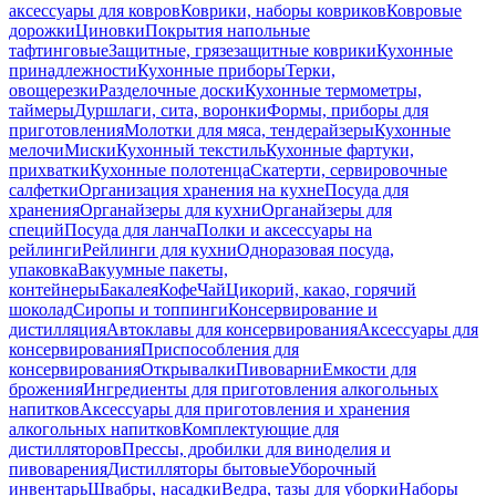
аксессуары для ковров
Коврики, наборы ковриков
Ковровые
дорожки
Циновки
Покрытия напольные
тафтинговые
Защитные, грязезащитные коврики
Кухонные
принадлежности
Кухонные приборы
Терки,
овощерезки
Разделочные доски
Кухонные термометры,
таймеры
Дуршлаги, сита, воронки
Формы, приборы для
приготовления
Молотки для мяса, тендерайзеры
Кухонные
мелочи
Миски
Кухонный текстиль
Кухонные фартуки,
прихватки
Кухонные полотенца
Скатерти, сервировочные
салфетки
Организация хранения на кухне
Посуда для
хранения
Органайзеры для кухни
Органайзеры для
специй
Посуда для ланча
Полки и аксессуары на
рейлинги
Рейлинги для кухни
Одноразовая посуда,
упаковка
Вакуумные пакеты,
контейнеры
Бакалея
Кофе
Чай
Цикорий, какао, горячий
шоколад
Сиропы и топпинги
Консервирование и
дистилляция
Автоклавы для консервирования
Аксессуары для
консервирования
Приспособления для
консервирования
Открывалки
Пивоварни
Емкости для
брожения
Ингредиенты для приготовления алкогольных
напитков
Аксессуары для приготовления и хранения
алкогольных напитков
Комплектующие для
дистилляторов
Прессы, дробилки для виноделия и
пивоварения
Дистилляторы бытовые
Уборочный
инвентарь
Швабры, насадки
Ведра, тазы для уборки
Наборы