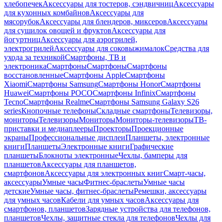
хлебопечек
Аксессуары для тостеров, сэндвичниц
Аксессуары
для кухонных комбайнов
Аксессуары для
мясорубок
Аксессуары для блендеров, миксеров
Аксессуары
для сушилок овощей и фруктов
Аксессуары для
йогуртниц
Аксессуары для аэрогрилей,
электрогрилей
Аксессуары для соковыжималок
Средства для
ухода за техникой
Смартфоны, ТВ и
электроника
Смартфоны
Смартфоны
Смартфоны
восстановленные
Смартфоны Apple
Смартфоны
Xiaomi
Смартфоны Samsung
Смартфоны Honor
Смартфоны
Huawei
Смартфоны POCO
Смартфоны Infinix
Смартфоны
Tecno
Смартфоны Realme
Смартфоны Samsung Galaxy S26
series
Кнопочные телефоны
Складные смартфоны
Телевизоры,
мониторы
Телевизоры
Мониторы
Мониторы-телевизоры
ТВ-
приставки и медиаплееры
Проекторы
Проекционные
экраны
Профессиональные дисплеи
Планшеты, электронные
книги
Планшеты
Электронные книги
Графические
планшеты
Блокноты электронные
Чехлы, бамперы для
планшетов
Аксессуары для планшетов,
смартфонов
Аксессуары для электронных книг
Смарт-часы,
аксессуары
Умные часы
Фитнес-браслеты
Умные часы
детские
Умные часы, фитнес-браслеты
Ремешки, аксессуары
для умных часов
Кабели для умных часов
Аксессуары для
смартфонов, планшетов
Зарядные устройства для телефонов,
планшетов
Чехлы, защитные стекла для телефонов
Чехлы для