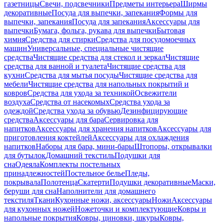
газетницы
Свечи, подсвечники
Предметы интерьера
Ширмы
декоративные
Посуда для выпечки, запекания
Формы для
выпечки, запекания
Посуда для запекания
Аксессуары для
выпечки
Бумага, фольга, рукава для выпечки
Бытовая
химия
Средства для стирки
Средства для посудомоечных
машин
Универсальные, специальные чистящие
средства
Чистящие средства для стекол и зеркал
Чистящие
средства для ванной и туалета
Чистящие средства для
кухни
Средства для мытья посуды
Чистящие средства для
мебели
Чистящие средства для напольных покрытий и
ковров
Средства для ухода за техникой
Освежители
воздуха
Средства от насекомых
Средства ухода за
одеждой
Средства ухода за обувью
Дезинфицирующие
средства
Аксессуары для бара
Сервировка для
напитков
Аксессуары для хранения напитков
Аксессуары для
приготовления коктейлей
Аксессуары для охлаждения
напитков
Наборы для бара, мини-бары
Штопоры, открывалки
для бутылок
Домашний текстиль
Подушки для
сна
Одеяла
Комплекты постельных
принадлежностей
Постельное белье
Пледы,
покрывала
Полотенца
Скатерти
Подушки декоративные
Маски,
беруши для сна
Наполнители для домашнего
текстиля
Ткани
Кухонные ножи, аксессуары
Ножи
Аксессуары
для кухонных ножей
Ножеточки и комплектующие
Ковры и
напольные покрытия
Ковры, циновки, шкуры
Ковры,