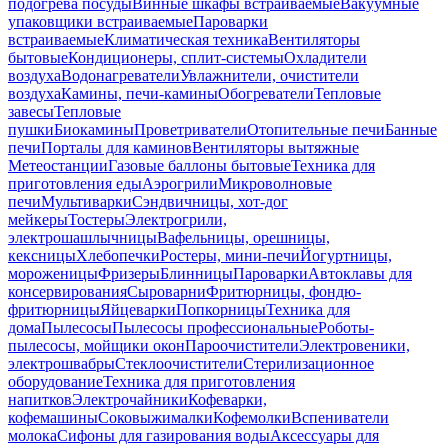
подогрева посуды
Винные шкафы встраиваемые
Вакуумные
упаковщики встраиваемые
Пароварки
встраиваемые
Климатическая техника
Вентиляторы
бытовые
Кондиционеры, сплит-системы
Охладители
воздуха
Водонагреватели
Увлажнители, очистители
воздуха
Камины, печи-камины
Обогреватели
Тепловые
завесы
Тепловые
пушки
Биокамины
Проветриватели
Отопительные печи
Банные
печи
Порталы для каминов
Вентиляторы вытяжные
Метеостанции
Газовые баллоны бытовые
Техника для
приготовления еды
Аэрогрили
Микроволновые
печи
Мультиварки
Сэндвичницы, хот-дог
мейкеры
Тостеры
Электрогрили,
электрошашлычницы
Вафельницы, орешницы,
кексницы
Хлебопечки
Ростеры, мини-печи
Йогуртницы,
мороженицы
Фризеры
Блинницы
Пароварки
Автоклавы для
консервирования
Сыроварни
Фритюрницы, фондю-
фритюрницы
Яйцеварки
Попкорницы
Техника для
дома
Пылесосы
Пылесосы профессиональные
Роботы-
пылесосы, мойщики окон
Пароочистители
Электровеники,
электрошвабры
Стеклоочистители
Стерилизационное
оборудование
Техника для приготовления
напитков
Электрочайники
Кофеварки,
кофемашины
Соковыжималки
Кофемолки
Вспениватели
молока
Сифоны для газирования воды
Аксессуары для