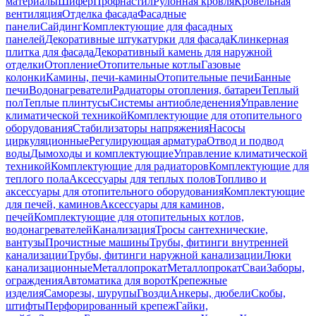
материалы
Шифер
Профнастил
Рулонная кровля
Кровельная
вентиляция
Отделка фасада
Фасадные
панели
Сайдинг
Комплектующие для фасадных
панелей
Декоративные штукатурки для фасада
Клинкерная
плитка для фасада
Декоративный камень для наружной
отделки
Отопление
Отопительные котлы
Газовые
колонки
Камины, печи-камины
Отопительные печи
Банные
печи
Водонагреватели
Радиаторы отопления, батареи
Теплый
пол
Теплые плинтусы
Системы антиобледенения
Управление
климатической техникой
Комплектующие для отопительного
оборудования
Стабилизаторы напряжения
Насосы
циркуляционные
Регулирующая арматура
Отвод и подвод
воды
Дымоходы и комплектующие
Управление климатической
техникой
Комплектующие для радиаторов
Комплектующие для
теплого пола
Аксессуары для теплых полов
Топливо и
аксессуары для отопительного оборудования
Комплектующие
для печей, каминов
Аксессуары для каминов,
печей
Комплектующие для отопительных котлов,
водонагревателей
Канализация
Тросы сантехнические,
вантузы
Прочистные машины
Трубы, фитинги внутренней
канализации
Трубы, фитинги наружной канализации
Люки
канализационные
Металлопрокат
Металлопрокат
Сваи
Заборы,
ограждения
Автоматика для ворот
Крепежные
изделия
Саморезы, шурупы
Гвозди
Анкеры, дюбели
Скобы,
штифты
Перфорированный крепеж
Гайки,