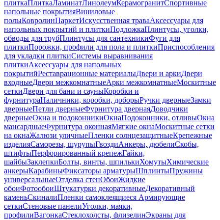
плитка
Плитка
Ламинат
Линолеум
Керамогранит
Спортивные
напольные покрытия
Виниловые
полы
Ковролин
Паркет
Искусственная трава
Аксессуары для
напольных покрытий и плитки
Подложка
Плинтусы, уголки,
обводы для труб
Плинтусы для сантехники
Фуги для
плитки
Порожки, профили для пола и плитки
Приспособления
для укладки плитки
Системы выравнивания
плитки
Аксессуары для напольных
покрытий
Реставрационные материалы
Двери и арки
Двери
входные
Двери межкомнатные
Арки межкомнатные
Москитные
сетки
Двери для бани и сауны
Коробки и
фурнитура
Наличники, коробки, доборы
Ручки дверные
Замки
дверные
Петли дверные
Фурнитура дверная
Доводчики
дверные
Окна и подоконники
Окна
Подоконники, отливы
Окна
мансардные
Фурнитура оконная
Мягкие окна
Москитные сетки
на окна
Жалюзи уличные
Пленки солнцезащитные
Крепежные
изделия
Саморезы, шурупы
Гвозди
Анкеры, дюбели
Скобы,
штифты
Перфорированный крепеж
Гайки,
шайбы
Заклепки
Болты, винты, шпильки
Хомуты
Химические
анкеры
Карабины
Фиксаторы арматуры
Шплинты
Пружины
универсальные
Отделка стен
Обои
Жидкие
обои
Фотообои
Штукатурки декоративные
Декоративный
камень
Скинали
Пленки самоклеящиеся
Армирующие
сетки
Стеновые панели
Уголки, маяки,
профили
Вагонка
Стеклохолсты, флизелин
Экраны для