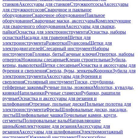
станков
Аксессуары для станков
Стружкоотсосы
Аксессуары
для стружкоотсосов
Сварочное и паяльное
оборудование
Сварочное оборудование
Паяльное
оборудование
Сварочные маски, аксессуары
Комплектующие
для сварочного оборудования
Аксессуары для сварки,
пайки
Оснастка для электроинструмента
Оснастка, наборы
оснастки
Насадки для граверов
Щетки для
электроинструмента
Развертки
Пуансоны
Щетки для
электродвигателей
Слесарный инструмент
Наборы
инструментов
Головки, биты
Гаечные ключи
Отвертки, наборы
отверток
Ножницы слесарные
Клещи строительные
Зубила,
керны, выколотки
Щетки слесарные
Оснастка и аксессуары для
бурения и сверления
Сверла, буры, зенкеры
Коронки
Зубила для
электроинструмента
Аксессуары для бурения и
сверления
Столярный инструмент
Тиски, струбцины,
гейферные зажимы
Ручные пилы, ножовки
Молотки, кувалды,
киянки
Напильники
Ручные стамески
Рубанки, рашпили
ручные
Оснастка и аксессуары для резания и
шлифования
Отрезные, пильные диски
Пильные полотна для
электроинструмента
Фрезы
Шлифовальные диски, насадки,
листы
Шлифовальные чашки
Точильные камни, круги,
сегменты
Полировальные валы
Направляющие
шины
Комплектующие для резания
Аксессуары для
резания
Аксессуары для шлифования
Электромонтажный
инструмент
Обжимной инструмент
Плоскогубцы,