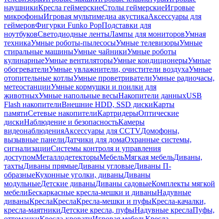
наушники
Кресла геймерские
Столы геймерские
Игровые
микрофоны
Игровая мультимедиа акустика
Аксессуары для
геймеров
Фигурки Funko Pop
Подставки для
ноутбуков
Светодиодные ленты
Лампы для мониторов
Умная
техника
Умные роботы-пылесосы
Умные телевизоры
Умные
стиральные машины
Умные чайники
Умные роботы
кулинарные
Умные вентиляторы
Умные кондиционеры
Умные
обогреватели
Умные увлажнители, очистители воздуха
Умные
отопительные котлы
Умные проветриватели
Умные радиочасы,
метеостанции
Умные кормушки и поилки для
животных
Умные напольные весы
Накопители данных
USB
Flash накопители
Внешние HDD, SSD диски
Карты
памяти
Сетевые накопители
Картридеры
Оптические
диски
Наблюдение и безопасность
Камеры
видеонаблюдения
Аксессуары для CCTV
Домофоны,
вызывные панели
Датчики для дома
Охранные системы,
сигнализации
Системы контроля и управления
доступом
Металлодетекторы
Мебель
Мягкая мебель
Диваны,
тахты
Диваны прямые
Диваны угловые
Диваны П-
образные
Кухонные уголки, диваны
Диваны
модульные
Детские диваны
Диваны садовые
Комплекты мягкой
мебели
Бескаркасные кресла-мешки и диваны
Надувные
диваны
Кресла
Кресла
Кресла-мешки и пуфы
Кресла-качалки,
кресла-маятники
Детские кресла, пуфы
Надувные кресла
Пуфы,
оттоманки
Кресла-кровати
Игровая мебель
Кресла