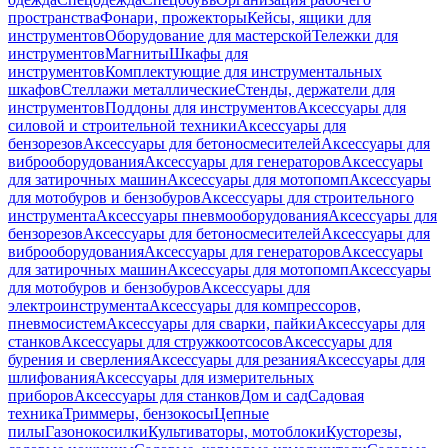
пространства
Фонари, прожекторы
Кейсы, ящики для
инструментов
Оборудование для мастерской
Тележки для
инструментов
Магниты
Шкафы для
инструментов
Комплектующие для инструментальных
шкафов
Стеллажи металлические
Стенды, держатели для
инструментов
Поддоны для инструментов
Аксессуары для
силовой и строительной техники
Аксессуары для
бензорезов
Аксессуары для бетоносмесителей
Аксессуары для
виброоборудования
Аксессуары для генераторов
Аксессуары
для затирочных машин
Аксессуары для мотопомп
Аксессуары
для мотобуров и бензобуров
Аксессуары для строительного
инструмента
Аксессуары пневмооборудования
Аксессуары для
бензорезов
Аксессуары для бетоносмесителей
Аксессуары для
виброоборудования
Аксессуары для генераторов
Аксессуары
для затирочных машин
Аксессуары для мотопомп
Аксессуары
для мотобуров и бензобуров
Аксессуары для
электроинструмента
Аксессуары для компрессоров,
пневмосистем
Аксессуары для сварки, пайки
Аксессуары для
станков
Аксессуары для стружкоотсосов
Аксессуары для
бурения и сверления
Аксессуары для резания
Аксессуары для
шлифования
Аксессуары для измерительных
приборов
Аксессуары для станков
Дом и сад
Садовая
техника
Триммеры, бензокосы
Цепные
пилы
Газонокосилки
Культиваторы, мотоблоки
Кусторезы,