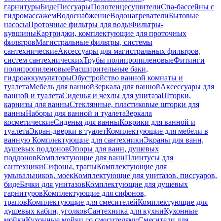
гарнитуры
Биде
Писсуары
Полотенцесушители
Спа-бассейны с
гидромассажем
Водоснабжение
Водонагреватели
Бытовые
насосы
Проточные фильтры для воды
Фильтры-
кувшины
Картриджи, комплектующие для проточных
фильтров
Магистральные фильтры, системы
сантехнические
Аксессуары для магистральных фильтров,
систем сантехнических
Трубы полипропиленовые
Фитинги
полипропиленовые
Расширительные баки,
гидроаккумуляторы
Обустройство ванной комнаты и
туалета
Мебель для ванной
Зеркала для ванной
Аксессуары для
ванной и туалета
Сиденья и чехлы для унитаза
Шторки,
карнизы для ванны
Стеклянные, пластиковые шторки для
ванны
Наборы для ванной и туалета
Зеркала
косметические
Сиденья для ванны
Коврики для ванной и
туалета
Экран-дверки в туалет
Комплектующие для мебели в
ванную
Комплектующие для сантехники
Экраны для ванн,
душевых поддонов
Опоры для ванн, душевых
поддонов
Комплектующие для ванн
Плинтусы для
сантехники
Сифоны, трапы
Комплектующие для
умывальников, моек
Комплектующие для унитазов, писсуаров,
биде
Бачки для унитазов
Комплектующие для душевых
гарнитуров
Комплектующие для сифонов,
трапов
Комплектующие для смесителей
Комплектующие для
душевых кабин, уголков
Сантехника для кухни
Кухонные
мойки
Кухонные мойки со смесителями
Смесители для