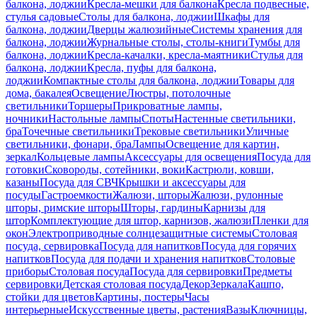
балкона, лоджии
Кресла-мешки для балкона
Кресла подвесные,
стулья садовые
Столы для балкона, лоджии
Шкафы для
балкона, лоджии
Дверцы жалюзийные
Системы хранения для
балкона, лоджии
Журнальные столы, столы-книги
Тумбы для
балкона, лоджии
Кресла-качалки, кресла-маятники
Стулья для
балкона, лоджии
Кресла, пуфы для балкона,
лоджии
Компактные столы для балкона, лоджии
Товары для
дома, бакалея
Освещение
Люстры, потолочные
светильники
Торшеры
Прикроватные лампы,
ночники
Настольные лампы
Споты
Настенные светильники,
бра
Точечные светильники
Трековые светильники
Уличные
светильники, фонари, бра
Лампы
Освещение для картин,
зеркал
Кольцевые лампы
Аксессуары для освещения
Посуда для
готовки
Сковороды, сотейники, воки
Кастрюли, ковши,
казаны
Посуда для СВЧ
Крышки и аксессуары для
посуды
Гастроемкости
Жалюзи, шторы
Жалюзи, рулонные
шторы, римские шторы
Шторы, гардины
Карнизы для
штор
Комплектующие для штор, карнизов, жалюзи
Пленки для
окон
Электроприводные солнцезащитные системы
Столовая
посуда, сервировка
Посуда для напитков
Посуда для горячих
напитков
Посуда для подачи и хранения напитков
Столовые
приборы
Столовая посуда
Посуда для сервировки
Предметы
сервировки
Детская столовая посуда
Декор
Зеркала
Кашпо,
стойки для цветов
Картины, постеры
Часы
интерьерные
Искусственные цветы, растения
Вазы
Ключницы,