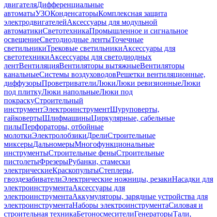
двигателя
Дифференциальные
автоматы
УЗО
Конденсаторы
Комплексная защита
электродвигателей
Аксессуары для модульной
автоматики
Светотехника
Промышленное и сигнальное
освещение
Светодиодные ленты
Точечные
светильники
Трековые светильники
Аксессуары для
светотехники
Аксессуары для светодиодных
лент
Вентиляция
Вентиляторы вытяжные
Вентиляторы
канальные
Системы воздуховодов
Решетки вентиляционные,
диффузоры
Проветриватели
Люки
Люки ревизионные
Люки
под плитку
Люки напольные
Люки под
покраску
Строительный
инструмент
Электроинструмент
Шуруповерты,
гайковерты
Шлифмашины
Циркулярные, сабельные
пилы
Перфораторы, отбойные
молотки
Электролобзики
Дрели
Строительные
миксеры
Дальномеры
Многофункциональные
инструменты
Строительные фены
Строительные
пистолеты
Фрезеры
Рубанки, стамески
электрические
Краскопульты
Степлеры,
гвоздезабиватели
Электрические ножницы, резаки
Насадки для
электроинструмента
Аксессуары для
электроинструмента
Аккумуляторы, зарядные устройства для
электроинструмента
Наборы электроинструмента
Силовая и
строительная техника
Бетоносмесители
Генераторы
Тали,