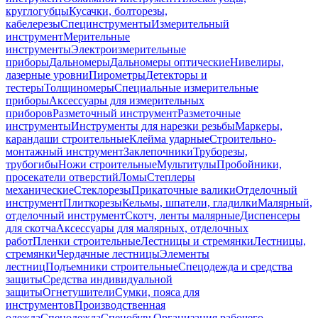
круглогубцы
Кусачки, болторезы,
кабелерезы
Специнструменты
Измерительный
инструмент
Мерительные
инструменты
Электроизмерительные
приборы
Дальномеры
Дальномеры оптические
Нивелиры,
лазерные уровни
Пирометры
Детекторы и
тестеры
Толщиномеры
Специальные измерительные
приборы
Аксессуары для измерительных
приборов
Разметочный инструмент
Разметочные
инструменты
Инструменты для нарезки резьбы
Маркеры,
карандаши строительные
Клейма ударные
Строительно-
монтажный инструмент
Заклепочники
Труборезы,
трубогибы
Ножи строительные
Мультитулы
Пробойники,
просекатели отверстий
Ломы
Степлеры
механические
Стеклорезы
Прикаточные валики
Отделочный
инструмент
Плиткорезы
Кельмы, шпатели, гладилки
Малярный,
отделочный инструмент
Скотч, ленты малярные
Диспенсеры
для скотча
Аксессуары для малярных, отделочных
работ
Пленки строительные
Лестницы и стремянки
Лестницы,
стремянки
Чердачные лестницы
Элементы
лестниц
Подъемники строительные
Спецодежда и средства
защиты
Средства индивидуальной
защиты
Огнетушители
Сумки, пояса для
инструментов
Производственная
одежда
Спецодежда
Спецобувь
Организация рабочего