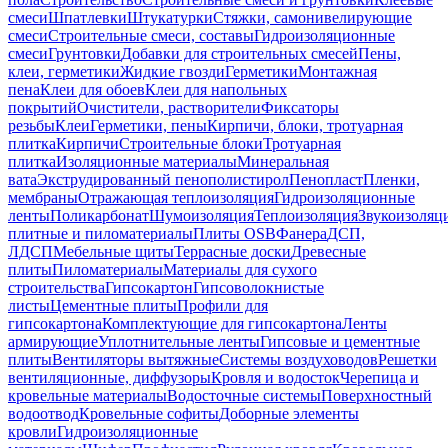
смеси
Шпатлевки
Штукатурки
Стяжки, самонивелирующие
смеси
Строительные смеси, составы
Гидроизоляционные
смеси
Грунтовки
Добавки для строительных смесей
Пены,
клеи, герметики
Жидкие гвозди
Герметики
Монтажная
пена
Клеи для обоев
Клеи для напольных
покрытий
Очистители, растворители
Фиксаторы
резьбы
Клеи
Герметики, пены
Кирпичи, блоки, тротуарная
плитка
Кирпичи
Строительные блоки
Тротуарная
плитка
Изоляционные материалы
Минеральная
вата
Экструдированный пенополистирол
Пенопласт
Пленки,
мембраны
Отражающая теплоизоляция
Гидроизоляционные
ленты
Поликарбонат
Шумоизоляция
Теплоизоляция
Звукоизоляц
плитные и пиломатериалы
Плиты OSB
Фанера
ДСП,
ЛДСП
Мебельные щиты
Террасные доски
Древесные
плиты
Пиломатериалы
Материалы для сухого
строительства
Гипсокартон
Гипсоволокнистые
листы
Цементные плиты
Профили для
гипсокартона
Комплектующие для гипсокартона
Ленты
армирующие
Уплотнительные ленты
Гипсовые и цементные
плиты
Вентиляторы вытяжные
Системы воздуховодов
Решетки
вентиляционные, диффузоры
Кровля и водосток
Черепица и
кровельные материалы
Водосточные системы
Поверхностный
водоотвод
Кровельные софиты
Доборные элементы
кровли
Гидроизоляционные