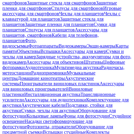
смартфонов
Защитные стекла для смартфонов
Защитные
пленки для смартфонов
Стилусы для смартфонов
Игровые
аксессуары для смартфонов
Чехлы для планшетов
Чехлы с
клавиатурой для планшетов
Защитные стекла для
планшетов
Защитные пленки для планшетов
Сумки для
планшетов
Стилусы для планшетов
Аксессуары для
планшетов, смартфонов
Кабели для телефонов,
планшетов
Фото,
видеосъемка
Фотоаппараты
Видеокамеры
Экшн-камеры
Карты
памяти
Объективы
Вспышки
Аксессуары для камер
Сумки и
чехлы для камер
Зарядные устройства, аккумуляторы для фото,
видеокамер
Аксессуары для объективов
Штативы
Цифровые
фоторамки
Аудиотехника
Мультимедиа акустика
Радиочасы,
метеостанции
Радиоприемники
Музыкальные
центры
Домашние кинотеатры
Акустические
системы
Проигрыватели виниловых пластинок
Аксессуары
для виниловых проигрывателей
Виниловые
пластинки
Инсталляционная акустика
Трансляционные
усилители
Аксессуары для аудиотехники
Комплектующие для
акустики
Акустические кабели
Подставки, стойки для
акустики
Сумки, чехлы для акустики
Оборудование для
фотостудии
Кольцевые лампы
Фоны для фотостудии
Студийное
освещение
Насадки светоформирующие для
фотостудии
Фотозонты, отражатели
Оборудование для
предметной съемки
Вспышки студийные
Комплекты