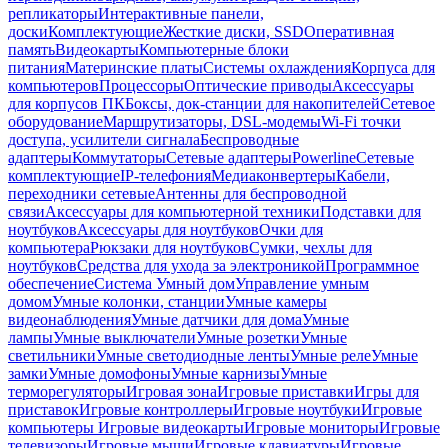
репликаторы
Интерактивные панели,
доски
Комплектующие
Жесткие диски, SSD
Оперативная
память
Видеокарты
Компьютерные блоки
питания
Материнские платы
Системы охлаждения
Корпуса для
компьютеров
Процессоры
Оптические приводы
Аксессуары
для корпусов ПК
Боксы, док-станции для накопителей
Сетевое
оборудование
Маршрутизаторы, DSL-модемы
Wi-Fi точки
доступа, усилители сигнала
Беспроводные
адаптеры
Коммутаторы
Сетевые адаптеры
Powerline
Сетевые
комплектующие
IP-телефония
Медиаконвертеры
Кабели,
переходники сетевые
Антенны для беспроводной
связи
Аксессуары для компьютерной техники
Подставки для
ноутбуков
Аксессуары для ноутбуков
Очки для
компьютера
Рюкзаки для ноутбуков
Сумки, чехлы для
ноутбуков
Средства для ухода за электроникой
Программное
обеспечение
Система Умный дом
Управление умным
домом
Умные колонки, станции
Умные камеры
видеонаблюдения
Умные датчики для дома
Умные
лампы
Умные выключатели
Умные розетки
Умные
светильники
Умные светодиодные ленты
Умные реле
Умные
замки
Умные домофоны
Умные карнизы
Умные
терморегуляторы
Игровая зона
Игровые приставки
Игры для
приставок
Игровые контроллеры
Игровые ноутбуки
Игровые
компьютеры
Игровые видеокарты
Игровые мониторы
Игровые
телевизоры
Игровые мыши
Игровые клавиатуры
Игровые