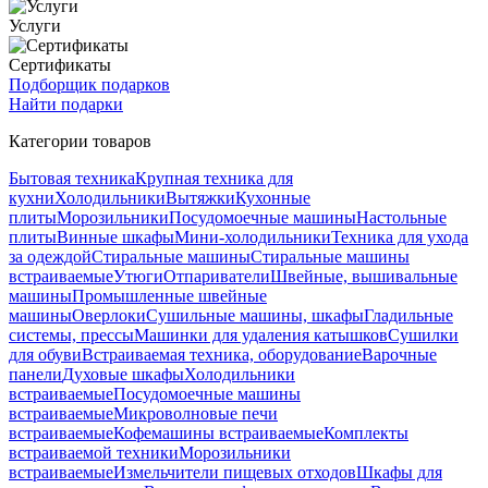
Услуги
Сертификаты
Подборщик подарков
Найти подарки
Категории товаров
Бытовая техника
Крупная техника для
кухни
Холодильники
Вытяжки
Кухонные
плиты
Морозильники
Посудомоечные машины
Настольные
плиты
Винные шкафы
Мини-холодильники
Техника для ухода
за одеждой
Стиральные машины
Стиральные машины
встраиваемые
Утюги
Отпариватели
Швейные, вышивальные
машины
Промышленные швейные
машины
Оверлоки
Сушильные машины, шкафы
Гладильные
системы, прессы
Машинки для удаления катышков
Сушилки
для обуви
Встраиваемая техника, оборудование
Варочные
панели
Духовые шкафы
Холодильники
встраиваемые
Посудомоечные машины
встраиваемые
Микроволновые печи
встраиваемые
Кофемашины встраиваемые
Комплекты
встраиваемой техники
Морозильники
встраиваемые
Измельчители пищевых отходов
Шкафы для