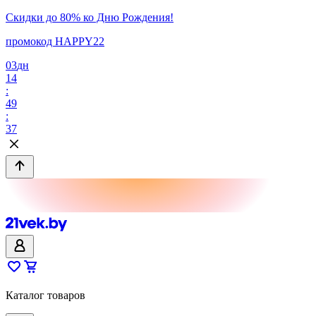
Скидки до 80% ко Дню Рождения!
промокод HAPPY22
03
дн
14
:
49
:
37
Каталог товаров