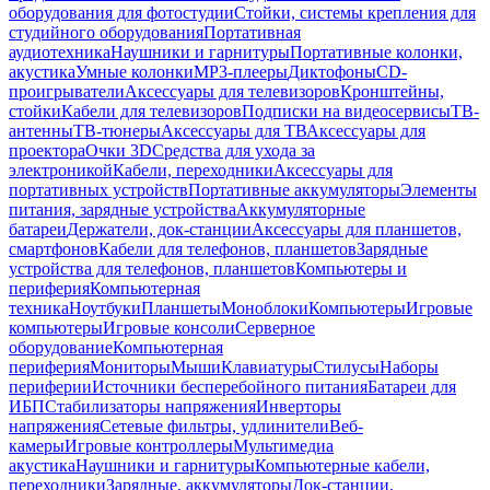
оборудования для фотостудии
Стойки, системы крепления для
студийного оборудования
Портативная
аудиотехника
Наушники и гарнитуры
Портативные колонки,
акустика
Умные колонки
MP3-плееры
Диктофоны
CD-
проигрыватели
Аксессуары для телевизоров
Кронштейны,
стойки
Кабели для телевизоров
Подписки на видеосервисы
ТВ-
антенны
ТВ-тюнеры
Аксессуары для ТВ
Аксессуары для
проектора
Очки 3D
Средства для ухода за
электроникой
Кабели, переходники
Аксессуары для
портативных устройств
Портативные аккумуляторы
Элементы
питания, зарядные устройства
Аккумуляторные
батареи
Держатели, док-станции
Аксессуары для планшетов,
смартфонов
Кабели для телефонов, планшетов
Зарядные
устройства для телефонов, планшетов
Компьютеры и
периферия
Компьютерная
техника
Ноутбуки
Планшеты
Моноблоки
Компьютеры
Игровые
компьютеры
Игровые консоли
Серверное
оборудование
Компьютерная
периферия
Мониторы
Мыши
Клавиатуры
Стилусы
Наборы
периферии
Источники бесперебойного питания
Батареи для
ИБП
Стабилизаторы напряжения
Инверторы
напряжения
Сетевые фильтры, удлинители
Веб-
камеры
Игровые контроллеры
Мультимедиа
акустика
Наушники и гарнитуры
Компьютерные кабели,
переходники
Зарядные, аккумуляторы
Док-станции,