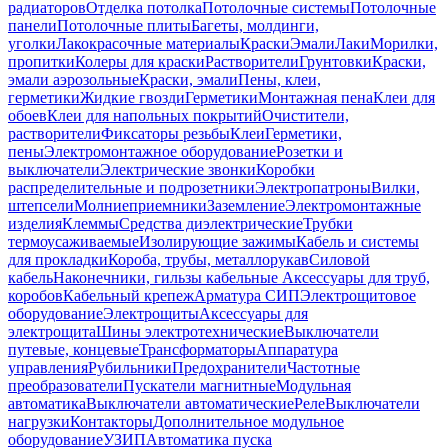
радиаторов
Отделка потолка
Потолочные системы
Потолочные
панели
Потолочные плиты
Багеты, молдинги,
уголки
Лакокрасочные материалы
Краски
Эмали
Лаки
Морилки,
пропитки
Колеры для краски
Растворители
Грунтовки
Краски,
эмали аэрозольные
Краски, эмали
Пены, клеи,
герметики
Жидкие гвозди
Герметики
Монтажная пена
Клеи для
обоев
Клеи для напольных покрытий
Очистители,
растворители
Фиксаторы резьбы
Клеи
Герметики,
пены
Электромонтажное оборудование
Розетки и
выключатели
Электрические звонки
Коробки
распределительные и подрозетники
Электропатроны
Вилки,
штепсели
Молниеприемники
Заземление
Электромонтажные
изделия
Клеммы
Средства диэлектрические
Трубки
термоусаживаемые
Изолирующие зажимы
Кабель и системы
для прокладки
Короба, трубы, металлорукав
Силовой
кабель
Наконечники, гильзы кабельные
Аксессуары для труб,
коробов
Кабельный крепеж
Арматура СИП
Электрощитовое
оборудование
Электрощиты
Аксессуары для
электрощита
Шины электротехнические
Выключатели
путевые, концевые
Трансформаторы
Аппаратура
управления
Рубильники
Предохранители
Частотные
преобразователи
Пускатели магнитные
Модульная
автоматика
Выключатели автоматические
Реле
Выключатели
нагрузки
Контакторы
Дополнительное модульное
оборудование
УЗИП
Автоматика пуска