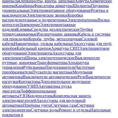
шайбы
Заклепки
Болты, винты, шпильки
Хомуты
Химические
анкеры
Карабины
Фиксаторы арматуры
Шплинты
Пружины
универсальные
Электромонтажное оборудование
Розетки и
выключатели
Электрические звонки
Коробки
распределительные и подрозетники
Электропатроны
Вилки,
штепсели
Заземление
Электромонтажные
изделия
Клеммы
Средства диэлектрические
Трубки
термоусаживаемые
Изолирующие зажимы
Кабель и системы
для прокладки
Короба, трубы, металлорукав
Силовой
кабель
Наконечники, гильзы кабельные
Аксессуары для труб,
коробов
Кабельный крепеж
Арматура СИП
Электрощитовое
оборудование
Электрощиты
Аксессуары для
электрощита
Шины электротехнические
Выключатели
путевые, концевые
Трансформаторы
Аппаратура
управления
Рубильники
Предохранители
Частотные
преобразователи
Пускатели магнитные
Модульная
автоматика
Выключатели автоматические
Реле
Выключатели
нагрузки
Контакторы
Дополнительное модульное
оборудование
УЗИП
Автоматика пуска
двигателя
Дифференциальные
автоматы
УЗО
Конденсаторы
Комплексная защита
электродвигателей
Аксессуары для модульной
автоматики
Приборы учета
Счетчики газа
Счетчики
электроэнергии
Счетчики воды
Ремонт и отделка
Напольные
покрытия и