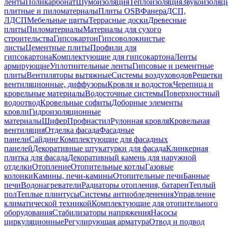
ленты
Поликарбонат
Шумоизоляция
Теплоизоляция
Звукоизоляц
плитные и пиломатериалы
Плиты OSB
Фанера
ДСП,
ЛДСП
Мебельные щиты
Террасные доски
Древесные
плиты
Пиломатериалы
Материалы для сухого
строительства
Гипсокартон
Гипсоволокнистые
листы
Цементные плиты
Профили для
гипсокартона
Комплектующие для гипсокартона
Ленты
армирующие
Уплотнительные ленты
Гипсовые и цементные
плиты
Вентиляторы вытяжные
Системы воздуховодов
Решетки
вентиляционные, диффузоры
Кровля и водосток
Черепица и
кровельные материалы
Водосточные системы
Поверхностный
водоотвод
Кровельные софиты
Доборные элементы
кровли
Гидроизоляционные
материалы
Шифер
Профнастил
Рулонная кровля
Кровельная
вентиляция
Отделка фасада
Фасадные
панели
Сайдинг
Комплектующие для фасадных
панелей
Декоративные штукатурки для фасада
Клинкерная
плитка для фасада
Декоративный камень для наружной
отделки
Отопление
Отопительные котлы
Газовые
колонки
Камины, печи-камины
Отопительные печи
Банные
печи
Водонагреватели
Радиаторы отопления, батареи
Теплый
пол
Теплые плинтусы
Системы антиобледенения
Управление
климатической техникой
Комплектующие для отопительного
оборудования
Стабилизаторы напряжения
Насосы
циркуляционные
Регулирующая арматура
Отвод и подвод