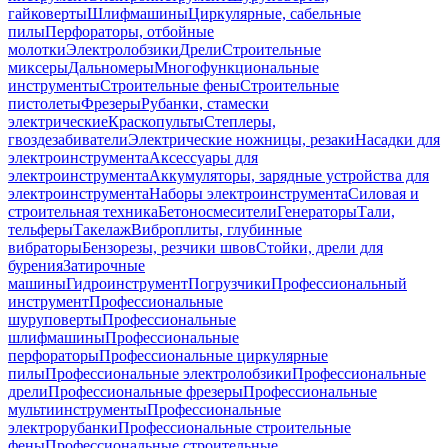
гайковерты
Шлифмашины
Циркулярные, сабельные
пилы
Перфораторы, отбойные
молотки
Электролобзики
Дрели
Строительные
миксеры
Дальномеры
Многофункциональные
инструменты
Строительные фены
Строительные
пистолеты
Фрезеры
Рубанки, стамески
электрические
Краскопульты
Степлеры,
гвоздезабиватели
Электрические ножницы, резаки
Насадки для
электроинструмента
Аксессуары для
электроинструмента
Аккумуляторы, зарядные устройства для
электроинструмента
Наборы электроинструмента
Силовая и
строительная техника
Бетоносмесители
Генераторы
Тали,
тельферы
Такелаж
Виброплиты, глубинные
вибраторы
Бензорезы, резчики швов
Стойки, дрели для
бурения
Затирочные
машины
Гидроинструмент
Погрузчики
Профессиональный
инструмент
Профессиональные
шуруповерты
Профессиональные
шлифмашины
Профессиональные
перфораторы
Профессиональные циркулярные
пилы
Профессиональные электролобзики
Профессиональные
дрели
Профессиональные фрезеры
Профессиональные
мультиинструменты
Профессиональные
электрорубанки
Профессиональные строительные
фены
Профессиональные строительные