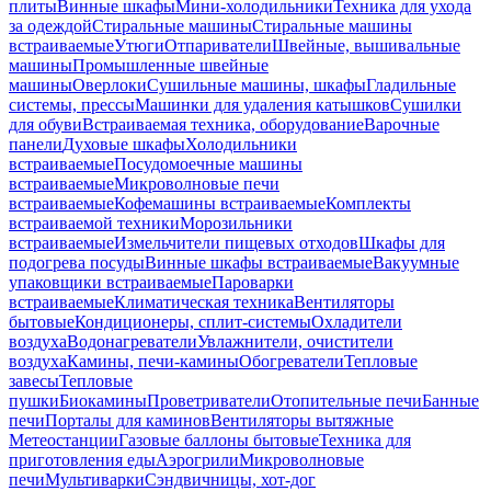
плиты
Винные шкафы
Мини-холодильники
Техника для ухода
за одеждой
Стиральные машины
Стиральные машины
встраиваемые
Утюги
Отпариватели
Швейные, вышивальные
машины
Промышленные швейные
машины
Оверлоки
Сушильные машины, шкафы
Гладильные
системы, прессы
Машинки для удаления катышков
Сушилки
для обуви
Встраиваемая техника, оборудование
Варочные
панели
Духовые шкафы
Холодильники
встраиваемые
Посудомоечные машины
встраиваемые
Микроволновые печи
встраиваемые
Кофемашины встраиваемые
Комплекты
встраиваемой техники
Морозильники
встраиваемые
Измельчители пищевых отходов
Шкафы для
подогрева посуды
Винные шкафы встраиваемые
Вакуумные
упаковщики встраиваемые
Пароварки
встраиваемые
Климатическая техника
Вентиляторы
бытовые
Кондиционеры, сплит-системы
Охладители
воздуха
Водонагреватели
Увлажнители, очистители
воздуха
Камины, печи-камины
Обогреватели
Тепловые
завесы
Тепловые
пушки
Биокамины
Проветриватели
Отопительные печи
Банные
печи
Порталы для каминов
Вентиляторы вытяжные
Метеостанции
Газовые баллоны бытовые
Техника для
приготовления еды
Аэрогрили
Микроволновые
печи
Мультиварки
Сэндвичницы, хот-дог