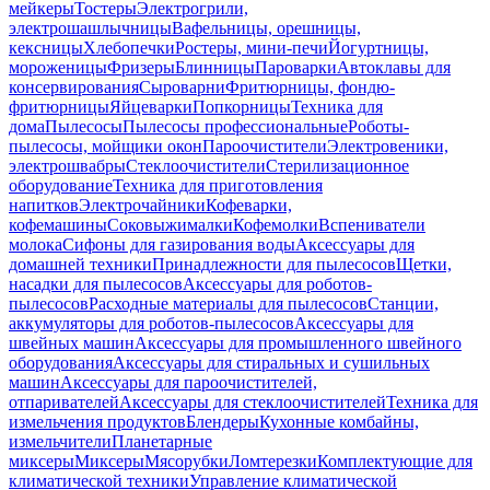
мейкеры
Тостеры
Электрогрили,
электрошашлычницы
Вафельницы, орешницы,
кексницы
Хлебопечки
Ростеры, мини-печи
Йогуртницы,
мороженицы
Фризеры
Блинницы
Пароварки
Автоклавы для
консервирования
Сыроварни
Фритюрницы, фондю-
фритюрницы
Яйцеварки
Попкорницы
Техника для
дома
Пылесосы
Пылесосы профессиональные
Роботы-
пылесосы, мойщики окон
Пароочистители
Электровеники,
электрошвабры
Стеклоочистители
Стерилизационное
оборудование
Техника для приготовления
напитков
Электрочайники
Кофеварки,
кофемашины
Соковыжималки
Кофемолки
Вспениватели
молока
Сифоны для газирования воды
Аксессуары для
домашней техники
Принадлежности для пылесосов
Щетки,
насадки для пылесосов
Аксессуары для роботов-
пылесосов
Расходные материалы для пылесосов
Станции,
аккумуляторы для роботов-пылесосов
Аксессуары для
швейных машин
Аксессуары для промышленного швейного
оборудования
Аксессуары для стиральных и сушильных
машин
Аксессуары для пароочистителей,
отпаривателей
Аксессуары для стеклоочистителей
Техника для
измельчения продуктов
Блендеры
Кухонные комбайны,
измельчители
Планетарные
миксеры
Миксеры
Мясорубки
Ломтерезки
Комплектующие для
климатической техники
Управление климатической