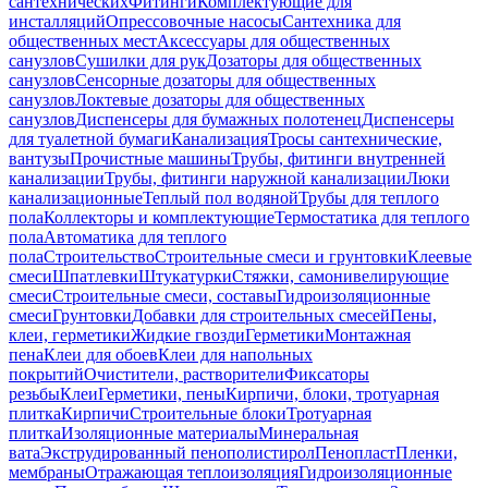
сантехнических
Фитинги
Комплектующие для
инсталляций
Опрессовочные насосы
Сантехника для
общественных мест
Аксессуары для общественных
санузлов
Сушилки для рук
Дозаторы для общественных
санузлов
Сенсорные дозаторы для общественных
санузлов
Локтевые дозаторы для общественных
санузлов
Диспенсеры для бумажных полотенец
Диспенсеры
для туалетной бумаги
Канализация
Тросы сантехнические,
вантузы
Прочистные машины
Трубы, фитинги внутренней
канализации
Трубы, фитинги наружной канализации
Люки
канализационные
Теплый пол водяной
Трубы для теплого
пола
Коллекторы и комплектующие
Термостатика для теплого
пола
Автоматика для теплого
пола
Строительство
Строительные смеси и грунтовки
Клеевые
смеси
Шпатлевки
Штукатурки
Стяжки, самонивелирующие
смеси
Строительные смеси, составы
Гидроизоляционные
смеси
Грунтовки
Добавки для строительных смесей
Пены,
клеи, герметики
Жидкие гвозди
Герметики
Монтажная
пена
Клеи для обоев
Клеи для напольных
покрытий
Очистители, растворители
Фиксаторы
резьбы
Клеи
Герметики, пены
Кирпичи, блоки, тротуарная
плитка
Кирпичи
Строительные блоки
Тротуарная
плитка
Изоляционные материалы
Минеральная
вата
Экструдированный пенополистирол
Пенопласт
Пленки,
мембраны
Отражающая теплоизоляция
Гидроизоляционные