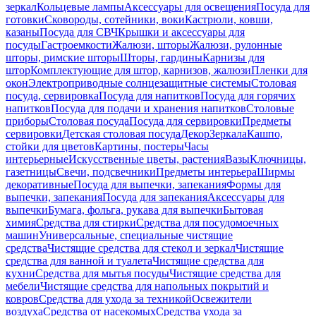
зеркал
Кольцевые лампы
Аксессуары для освещения
Посуда для
готовки
Сковороды, сотейники, воки
Кастрюли, ковши,
казаны
Посуда для СВЧ
Крышки и аксессуары для
посуды
Гастроемкости
Жалюзи, шторы
Жалюзи, рулонные
шторы, римские шторы
Шторы, гардины
Карнизы для
штор
Комплектующие для штор, карнизов, жалюзи
Пленки для
окон
Электроприводные солнцезащитные системы
Столовая
посуда, сервировка
Посуда для напитков
Посуда для горячих
напитков
Посуда для подачи и хранения напитков
Столовые
приборы
Столовая посуда
Посуда для сервировки
Предметы
сервировки
Детская столовая посуда
Декор
Зеркала
Кашпо,
стойки для цветов
Картины, постеры
Часы
интерьерные
Искусственные цветы, растения
Вазы
Ключницы,
газетницы
Свечи, подсвечники
Предметы интерьера
Ширмы
декоративные
Посуда для выпечки, запекания
Формы для
выпечки, запекания
Посуда для запекания
Аксессуары для
выпечки
Бумага, фольга, рукава для выпечки
Бытовая
химия
Средства для стирки
Средства для посудомоечных
машин
Универсальные, специальные чистящие
средства
Чистящие средства для стекол и зеркал
Чистящие
средства для ванной и туалета
Чистящие средства для
кухни
Средства для мытья посуды
Чистящие средства для
мебели
Чистящие средства для напольных покрытий и
ковров
Средства для ухода за техникой
Освежители
воздуха
Средства от насекомых
Средства ухода за