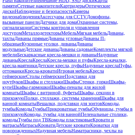
Flash накопители
Внешние HDD, SSD диски
Карты
памяти
Сетевые накопители
Картридеры
Оптические
диски
Наблюдение и безопасность
Камеры
видеонаблюдения
Аксессуары для CCTV
Домофоны,
вызывные панели
Датчики для дома
Охранные системы,
сигнализации
Системы контроля и управления
доступом
Металлодетекторы
Мебель
Мягкая мебель
Диваны,
тахты
Диваны прямые
Диваны угловые
Диваны П-
образные
Кухонные уголки, диваны
Диваны
модульные
Детские диваны
Диваны садовые
Комплекты мягкой
мебели
Бескаркасные кресла-мешки и диваны
Надувные
диваны
Кресла
Кресла
Кресла-мешки и пуфы
Кресла-качалки,
кресла-маятники
Детские кресла, пуфы
Надувные кресла
Пуфы,
оттоманки
Кресла-кровати
Игровая мебель
Кресла
геймерские
Столы геймерские
Подставки для
ноутбуков
Шкафы и стеллажи
Шкафы
Стенки, горки
Шкафы-
купе
Шкафы-гармошки
Шкафы-пеналы для жилой
комнаты
Шкафы с витриной, буфеты
Шкафы, секции в
прихожую
Полки, стеллажи, системы хранения
Шкафы для
ванной комнаты
Вешалки, подставки для зонтов
Комоды,
тумбы
Комоды
Тумбы
Прикроватные тумбы
Обувницы, тумбы в
прихожую
Комоды, тумбы для ванной
Пеленальные столики,
комоды
Тумбы под ТВ
Комоды пластиковые
Кровати и
матрасы
Матрасы
Кровати
Детские кровати
Кроватки для
новорожденных
Надувная мебель
Наматрасники, чехлы на