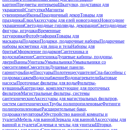
картин
Предметы интерьера
Шкатулки, подставки для
украшений
Статуэтки
Магниты
сувенирные
Иконы
Праздничный декор
Товары для
праздника
Елки
Аксессуары для елей новогодних
Новогодние
украшения
Светодиодные гирлянды, декорации
Светодиодные
фигуры, игрушки
Временные
татуировки
Фотобутафория
Товары для
маскарада
Подарки
Подарки, подарочные наборы
Подарочные
наборы косметики для лица и тела
Наборы для
бритья
Оформление подарков
Сантехника и
водоснабжение
Сантехника
Душевые кабины, поддоны,
двери
Ванны
Унитазы
Умывальники
Умывальники со
смесителями
Смесители
Душевые панели,
гарнитуры
Биде
Писсуары
Полотенцесушители
Спа-бассейны с
гидромассажем
Водоснабжение
Водонагреватели
Бытовые
насосы
Проточные фильтры для воды
Фильтры-
кувшины
Картриджи, комплектующие для проточных
фильтров
Магистральные фильтры, системы
сантехнические
Аксессуары для магистральных фильтров,
систем сантехнических
Трубы полипропиленовые
Фитинги
полипропиленовые
Расширительные баки,
гидроаккумуляторы
Обустройство ванной комнаты и
туалета
Мебель для ванной
Зеркала для ванной
Аксессуары для
ванной и туалета
Сиденья и чехлы для унитаза
Шторки,
карнизы для ванны
Стеклянные, пластиковые шторки для