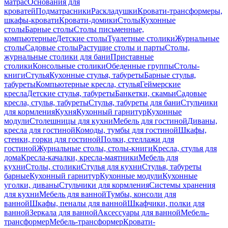
матрас
Основания для
кроватей
Подматрасники
Раскладушки
Кровати-трансформеры,
шкафы-кровати
Кровати-домики
Столы
Кухонные
столы
Барные столы
Столы письменные,
компьютерные
Детские столы
Туалетные столики
Журнальные
столы
Садовые столы
Растущие столы и парты
Столы,
журнальные столики для бани
Приставные
столики
Консольные столики
Обеденные группы
Столы-
книги
Стулья
Кухонные стулья, табуреты
Барные стулья,
табуреты
Компьютерные кресла, стулья
Геймерские
кресла
Детские стулья, табуреты
Банкетки, скамьи
Садовые
кресла, стулья, табуреты
Стулья, табуреты для бани
Стульчики
для кормления
Кухня
Кухонный гарнитур
Кухонные
модули
Столешницы для кухни
Мебель для гостиной
Диваны,
кресла для гостиной
Комоды, тумбы для гостиной
Шкафы,
стенки, горки для гостиной
Полки, стеллажи для
гостиной
Журнальные столы, столы-книги
Кресла, стулья для
дома
Кресла-качалки, кресла-маятники
Мебель для
кухни
Столы, столики
Стулья для кухни
Стулья, табуреты
барные
Кухонный гарнитур
Кухонные модули
Кухонные
уголки, диваны
Стульчики для кормления
Системы хранения
для кухни
Мебель для ванной
Тумбы, консоли для
ванной
Шкафы, пеналы для ванной
Шкафчики, полки для
ванной
Зеркала для ванной
Аксессуары для ванной
Мебель-
трансформер
Мебель-трансформер
Кровати-