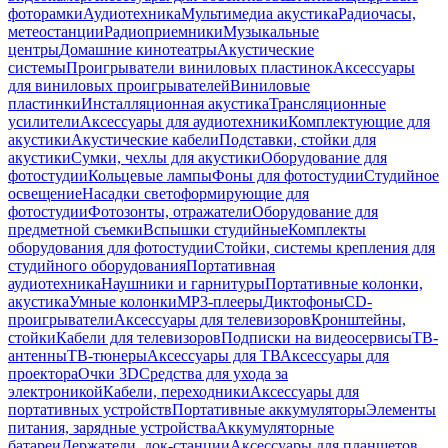
фоторамки
Аудиотехника
Мультимедиа акустика
Радиочасы,
метеостанции
Радиоприемники
Музыкальные
центры
Домашние кинотеатры
Акустические
системы
Проигрыватели виниловых пластинок
Аксессуары
для виниловых проигрывателей
Виниловые
пластинки
Инсталляционная акустика
Трансляционные
усилители
Аксессуары для аудиотехники
Комплектующие для
акустики
Акустические кабели
Подставки, стойки для
акустики
Сумки, чехлы для акустики
Оборудование для
фотостудии
Кольцевые лампы
Фоны для фотостудии
Студийное
освещение
Насадки светоформирующие для
фотостудии
Фотозонты, отражатели
Оборудование для
предметной съемки
Вспышки студийные
Комплекты
оборудования для фотостудии
Стойки, системы крепления для
студийного оборудования
Портативная
аудиотехника
Наушники и гарнитуры
Портативные колонки,
акустика
Умные колонки
MP3-плееры
Диктофоны
CD-
проигрыватели
Аксессуары для телевизоров
Кронштейны,
стойки
Кабели для телевизоров
Подписки на видеосервисы
ТВ-
антенны
ТВ-тюнеры
Аксессуары для ТВ
Аксессуары для
проектора
Очки 3D
Средства для ухода за
электроникой
Кабели, переходники
Аксессуары для
портативных устройств
Портативные аккумуляторы
Элементы
питания, зарядные устройства
Аккумуляторные
батареи
Держатели, док-станции
Аксессуары для планшетов,