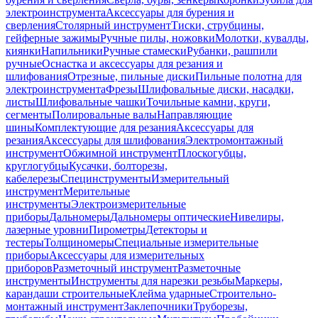
электроинструмента
Аксессуары для бурения и
сверления
Столярный инструмент
Тиски, струбцины,
гейферные зажимы
Ручные пилы, ножовки
Молотки, кувалды,
киянки
Напильники
Ручные стамески
Рубанки, рашпили
ручные
Оснастка и аксессуары для резания и
шлифования
Отрезные, пильные диски
Пильные полотна для
электроинструмента
Фрезы
Шлифовальные диски, насадки,
листы
Шлифовальные чашки
Точильные камни, круги,
сегменты
Полировальные валы
Направляющие
шины
Комплектующие для резания
Аксессуары для
резания
Аксессуары для шлифования
Электромонтажный
инструмент
Обжимной инструмент
Плоскогубцы,
круглогубцы
Кусачки, болторезы,
кабелерезы
Специнструменты
Измерительный
инструмент
Мерительные
инструменты
Электроизмерительные
приборы
Дальномеры
Дальномеры оптические
Нивелиры,
лазерные уровни
Пирометры
Детекторы и
тестеры
Толщиномеры
Специальные измерительные
приборы
Аксессуары для измерительных
приборов
Разметочный инструмент
Разметочные
инструменты
Инструменты для нарезки резьбы
Маркеры,
карандаши строительные
Клейма ударные
Строительно-
монтажный инструмент
Заклепочники
Труборезы,