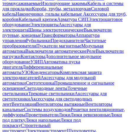
термоусаживаемые
Изолирующие зажимы
Кабель и системы
для прокладки
Короба, трубы, металлорукав
Силовой
кабель
Наконечники, гильзы кабельные
Аксессуары для труб,
коробов
Кабельный крепеж
Арматура СИП
Электрощитовое
оборудование
Электрощиты
Аксессуары для
электрощита
Шины электротехнические
Выключатели
путевые, концевые
Трансформаторы
Аппаратура
управления
Рубильники
Предохранители
Частотные
преобразователи
Пускатели магнитные
Модульная
автоматика
Выключатели автоматические
Реле
Выключатели
нагрузки
Контакторы
Дополнительное модульное
оборудование
УЗИП
Автоматика пуска
двигателя
Дифференциальные
автоматы
УЗО
Конденсаторы
Комплексная защита
электродвигателей
Аксессуары для модульной
автоматики
Светотехника
Промышленное и сигнальное
освещение
Светодиодные ленты
Точечные
светильники
Трековые светильники
Аксессуары для
светотехники
Аксессуары для светодиодных
лент
Вентиляция
Вентиляторы вытяжные
Вентиляторы
канальные
Системы воздуховодов
Решетки вентиляционные,
диффузоры
Проветриватели
Люки
Люки ревизионные
Люки
под плитку
Люки напольные
Люки под
покраску
Строительный
инструмент
Электроинструмент
Шуруповерты,