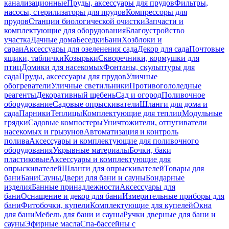
канализационные
Пруды, аксессуары для прудов
Фильтры,
насосы, стерилизаторы для прудов
Компрессоры для
прудов
Станции биологической очистки
Запчасти и
комплектующие для оборудования
Благоустройство
участка
Дачные дома
Беседки
Бани
Хозблоки и
сараи
Аксессуары для озеленения сада
Декор для сада
Почтовые
ящики, таблички
Козырьки
Скворечники, кормушки для
птиц
Домики для насекомых
Фонтаны, скульптуры для
сада
Пруды, аксессуары для прудов
Уличные
обогреватели
Уличные светильники
Противогололедные
реагенты
Декоративный щебень
Сад и огород
Поливочное
оборудование
Садовые опрыскиватели
Шланги для дома и
сада
Парники
Теплицы
Комплектующие для теплиц
Модульные
грядки
Садовые компостеры
Уничтожители, отпугиватели
насекомых и грызунов
Автоматизация и контроль
полива
Аксессуары и комплектующие для поливочного
оборудования
Укрывные материалы
Бочки, баки
пластиковые
Аксессуары и комплектующие для
опрыскивателей
Шланги для опрыскивателей
Товары для
бани
Бани
Сауны
Двери для бани и сауны
Бондарные
изделия
Банные принадлежности
Аксессуары для
бани
Оснащение и декор для бани
Измерительные приборы для
бани
Фитобочки, купели
Комплектующие для купелей
Окна
для бани
Мебель для бани и сауны
Ручки дверные для бани и
сауны
Эфирные масла
Спа-бассейны с