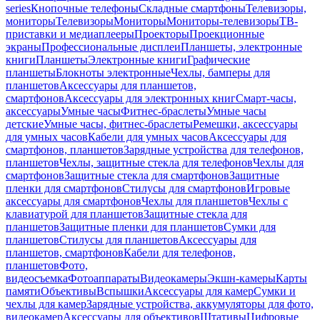
series
Кнопочные телефоны
Складные смартфоны
Телевизоры,
мониторы
Телевизоры
Мониторы
Мониторы-телевизоры
ТВ-
приставки и медиаплееры
Проекторы
Проекционные
экраны
Профессиональные дисплеи
Планшеты, электронные
книги
Планшеты
Электронные книги
Графические
планшеты
Блокноты электронные
Чехлы, бамперы для
планшетов
Аксессуары для планшетов,
смартфонов
Аксессуары для электронных книг
Смарт-часы,
аксессуары
Умные часы
Фитнес-браслеты
Умные часы
детские
Умные часы, фитнес-браслеты
Ремешки, аксессуары
для умных часов
Кабели для умных часов
Аксессуары для
смартфонов, планшетов
Зарядные устройства для телефонов,
планшетов
Чехлы, защитные стекла для телефонов
Чехлы для
смартфонов
Защитные стекла для смартфонов
Защитные
пленки для смартфонов
Стилусы для смартфонов
Игровые
аксессуары для смартфонов
Чехлы для планшетов
Чехлы с
клавиатурой для планшетов
Защитные стекла для
планшетов
Защитные пленки для планшетов
Сумки для
планшетов
Стилусы для планшетов
Аксессуары для
планшетов, смартфонов
Кабели для телефонов,
планшетов
Фото,
видеосъемка
Фотоаппараты
Видеокамеры
Экшн-камеры
Карты
памяти
Объективы
Вспышки
Аксессуары для камер
Сумки и
чехлы для камер
Зарядные устройства, аккумуляторы для фото,
видеокамер
Аксессуары для объективов
Штативы
Цифровые