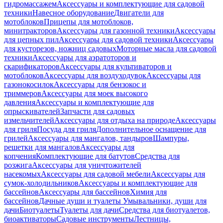
гидромассажем
Аксессуары и комплектующие для садовой
техники
Навесное оборудование
Двигатели для
мотоблоков
Прицепы для мотоблоков,
минитракторов
Аксессуары для газонной техники
Аксессуары
для цепных пил
Аксессуары для садовой техники
Аксессуары
для кусторезов, ножниц садовых
Моторные масла для садовой
техники
Аксессуары для аэратоторов и
скарификаторов
Аксессуары для культиваторов и
мотоблоков
Аксессуары для воздуходувок
Аксессуары для
газонокосилок
Аксессуары для бензокос и
триммеров
Аксессуары для моек высокого
давления
Аксессуары и комплектующие для
опрыскивателей
Запчасти для садовых
измельчителей
Аксессуары для отдыха на природе
Аксессуары
для гриля
Посуда для гриля
Дополнительное оснащение для
грилей
Аксессуары для мангалов, тандыров
Шампуры,
решетки для мангалов
Аксессуары для
копчения
Комплектующие для батутов
Средства для
розжига
Аксессуары для уничтожителей
насекомых
Аксессуары для садовой мебели
Аксессуары для
сумок-холодильников
Аксессуары и комплектующие для
бассейнов
Аксессуары для бассейнов
Химия для
бассейнов
Дачные души и туалеты
Умывальники, души для
дачи
Биотуалеты
Туалеты для дачи
Средства для биотуалетов,
биоактиваторы
Садовые инструменты
Лестницы,