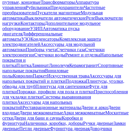
путевые, концевые
Трансформаторы
Аппаратура
управления
Рубильники
Предохранители
Частотные
преобразователи
Пускатели магнитные
Модульная
автоматика
Выключатели автоматические
Реле
Выключатели
нагрузки
Контакторы
Дополнительное модульное
оборудование
УЗИП
Автоматика пуска
двигателя
Дифференциальные
автоматы
УЗО
Конденсаторы
Комплексная защита
электродвигателей
Аксессуары для модульной
автоматики
Приборы учета
Счетчики газа
Счетчики
электроэнергии
Счетчики воды
Ремонт и отделка
Напольные
покрытия и
плитка
Плитка
Ламинат
Линолеум
Керамогранит
Спортивные
напольные покрытия
Виниловые
полы
Ковролин
Паркет
Искусственная трава
Аксессуары для
напольных покрытий и плитки
Подложка
Плинтусы, уголки,
обводы для труб
Плинтусы для сантехники
Фуги для
плитки
Порожки, профили для пола и плитки
Приспособления
для укладки плитки
Системы выравнивания
плитки
Аксессуары для напольных
покрытий
Реставрационные материалы
Двери и арки
Двери
входные
Двери межкомнатные
Арки межкомнатные
Москитные
сетки
Двери для бани и сауны
Коробки и
фурнитура
Наличники, коробки, доборы
Ручки дверные
Замки
дверные
Петли дверные
Фурнитура дверная
Доводчики