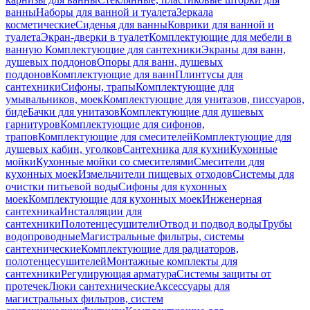
ванны
Наборы для ванной и туалета
Зеркала
косметические
Сиденья для ванны
Коврики для ванной и
туалета
Экран-дверки в туалет
Комплектующие для мебели в
ванную
Комплектующие для сантехники
Экраны для ванн,
душевых поддонов
Опоры для ванн, душевых
поддонов
Комплектующие для ванн
Плинтусы для
сантехники
Сифоны, трапы
Комплектующие для
умывальников, моек
Комплектующие для унитазов, писсуаров,
биде
Бачки для унитазов
Комплектующие для душевых
гарнитуров
Комплектующие для сифонов,
трапов
Комплектующие для смесителей
Комплектующие для
душевых кабин, уголков
Сантехника для кухни
Кухонные
мойки
Кухонные мойки со смесителями
Смесители для
кухонных моек
Измельчители пищевых отходов
Системы для
очистки питьевой воды
Сифоны для кухонных
моек
Комплектующие для кухонных моек
Инженерная
сантехника
Инсталляции для
сантехники
Полотенцесушители
Отвод и подвод воды
Трубы
водопроводные
Магистральные фильтры, системы
сантехнические
Комплектующие для радиаторов,
полотенцесушителей
Монтажные комплекты для
сантехники
Регулирующая арматура
Системы защиты от
протечек
Люки сантехнические
Аксессуары для
магистральных фильтров, систем