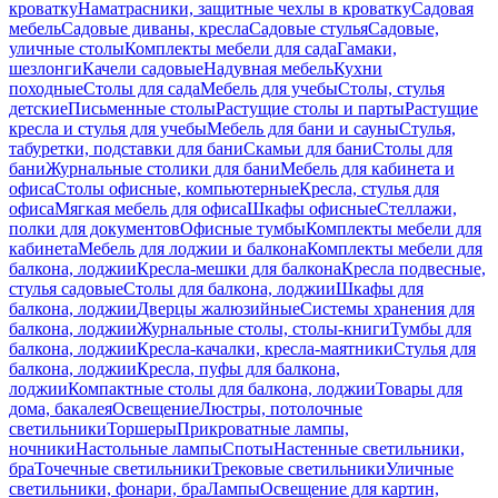
кроватку
Наматрасники, защитные чехлы в кроватку
Садовая
мебель
Садовые диваны, кресла
Садовые стулья
Садовые,
уличные столы
Комплекты мебели для сада
Гамаки,
шезлонги
Качели садовые
Надувная мебель
Кухни
походные
Столы для сада
Мебель для учебы
Столы, стулья
детские
Письменные столы
Растущие столы и парты
Растущие
кресла и стулья для учебы
Мебель для бани и сауны
Стулья,
табуретки, подставки для бани
Скамьи для бани
Столы для
бани
Журнальные столики для бани
Мебель для кабинета и
офиса
Столы офисные, компьютерные
Кресла, стулья для
офиса
Мягкая мебель для офиса
Шкафы офисные
Стеллажи,
полки для документов
Офисные тумбы
Комплекты мебели для
кабинета
Мебель для лоджии и балкона
Комплекты мебели для
балкона, лоджии
Кресла-мешки для балкона
Кресла подвесные,
стулья садовые
Столы для балкона, лоджии
Шкафы для
балкона, лоджии
Дверцы жалюзийные
Системы хранения для
балкона, лоджии
Журнальные столы, столы-книги
Тумбы для
балкона, лоджии
Кресла-качалки, кресла-маятники
Стулья для
балкона, лоджии
Кресла, пуфы для балкона,
лоджии
Компактные столы для балкона, лоджии
Товары для
дома, бакалея
Освещение
Люстры, потолочные
светильники
Торшеры
Прикроватные лампы,
ночники
Настольные лампы
Споты
Настенные светильники,
бра
Точечные светильники
Трековые светильники
Уличные
светильники, фонари, бра
Лампы
Освещение для картин,