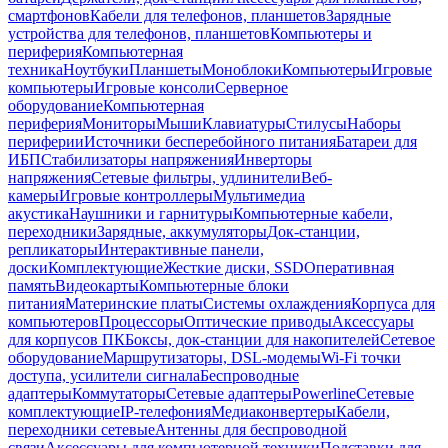
смартфонов
Кабели для телефонов, планшетов
Зарядные
устройства для телефонов, планшетов
Компьютеры и
периферия
Компьютерная
техника
Ноутбуки
Планшеты
Моноблоки
Компьютеры
Игровые
компьютеры
Игровые консоли
Серверное
оборудование
Компьютерная
периферия
Мониторы
Мыши
Клавиатуры
Стилусы
Наборы
периферии
Источники бесперебойного питания
Батареи для
ИБП
Стабилизаторы напряжения
Инверторы
напряжения
Сетевые фильтры, удлинители
Веб-
камеры
Игровые контроллеры
Мультимедиа
акустика
Наушники и гарнитуры
Компьютерные кабели,
переходники
Зарядные, аккумуляторы
Док-станции,
репликаторы
Интерактивные панели,
доски
Комплектующие
Жесткие диски, SSD
Оперативная
память
Видеокарты
Компьютерные блоки
питания
Материнские платы
Системы охлаждения
Корпуса для
компьютеров
Процессоры
Оптические приводы
Аксессуары
для корпусов ПК
Боксы, док-станции для накопителей
Сетевое
оборудование
Маршрутизаторы, DSL-модемы
Wi-Fi точки
доступа, усилители сигнала
Беспроводные
адаптеры
Коммутаторы
Сетевые адаптеры
Powerline
Сетевые
комплектующие
IP-телефония
Медиаконвертеры
Кабели,
переходники сетевые
Антенны для беспроводной
связи
Аксессуары для компьютерной техники
Подставки для