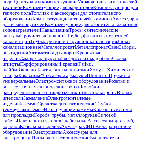
воды
Дымоходы и комплектующие
Управление климатической
техникой
Комплектующие для радиаторов
Комплектующие для
теплого пола
Топливо и аксессуары для отопительного
оборудования
Комплектующие для печей, каминов
Аксессуары
для каминов, печей
Комплектующие для отопительных котлов,
водонагревателей
Канализация
Тросы сантехнические,
вантузы
Прочистные машины
Трубы, фитинги внутренней
канализации
Трубы, фитинги наружной канализации
Люки
канализационные
Металлопрокат
Металлопрокат
Сваи
Заборы,
ограждения
Автоматика для ворот
Крепежные
изделия
Саморезы, шурупы
Гвозди
Анкеры, дюбели
Скобы,
штифты
Перфорированный крепеж
Гайки,
шайбы
Заклепки
Болты, винты, шпильки
Хомуты
Химические
анкеры
Карабины
Фиксаторы арматуры
Шплинты
Пружины
универсальные
Электромонтажное оборудование
Розетки и
выключатели
Электрические звонки
Коробки
распределительные и подрозетники
Электропатроны
Вилки,
штепсели
Заземление
Электромонтажные
изделия
Клеммы
Средства диэлектрические
Трубки
термоусаживаемые
Изолирующие зажимы
Кабель и системы
для прокладки
Короба, трубы, металлорукав
Силовой
кабель
Наконечники, гильзы кабельные
Аксессуары для труб,
коробов
Кабельный крепеж
Арматура СИП
Электрощитовое
оборудование
Электрощиты
Аксессуары для
электрощита
Шины электротехнические
Выключатели