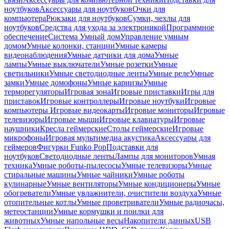
ноутбуков
Аксессуары для ноутбуков
Очки для
компьютера
Рюкзаки для ноутбуков
Сумки, чехлы для
ноутбуков
Средства для ухода за электроникой
Программное
обеспечение
Система Умный дом
Управление умным
домом
Умные колонки, станции
Умные камеры
видеонаблюдения
Умные датчики для дома
Умные
лампы
Умные выключатели
Умные розетки
Умные
светильники
Умные светодиодные ленты
Умные реле
Умные
замки
Умные домофоны
Умные карнизы
Умные
терморегуляторы
Игровая зона
Игровые приставки
Игры для
приставок
Игровые контроллеры
Игровые ноутбуки
Игровые
компьютеры
Игровые видеокарты
Игровые мониторы
Игровые
телевизоры
Игровые мыши
Игровые клавиатуры
Игровые
наушники
Кресла геймерские
Столы геймерские
Игровые
микрофоны
Игровая мультимедиа акустика
Аксессуары для
геймеров
Фигурки Funko Pop
Подставки для
ноутбуков
Светодиодные ленты
Лампы для мониторов
Умная
техника
Умные роботы-пылесосы
Умные телевизоры
Умные
стиральные машины
Умные чайники
Умные роботы
кулинарные
Умные вентиляторы
Умные кондиционеры
Умные
обогреватели
Умные увлажнители, очистители воздуха
Умные
отопительные котлы
Умные проветриватели
Умные радиочасы,
метеостанции
Умные кормушки и поилки для
животных
Умные напольные весы
Накопители данных
USB