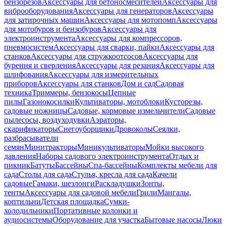
бензорезов
Аксессуары для бетоносмесителей
Аксессуары для
виброоборудования
Аксессуары для генераторов
Аксессуары
для затирочных машин
Аксессуары для мотопомп
Аксессуары
для мотобуров и бензобуров
Аксессуары для
электроинструмента
Аксессуары для компрессоров,
пневмосистем
Аксессуары для сварки, пайки
Аксессуары для
станков
Аксессуары для стружкоотсосов
Аксессуары для
бурения и сверления
Аксессуары для резания
Аксессуары для
шлифования
Аксессуары для измерительных
приборов
Аксессуары для станков
Дом и сад
Садовая
техника
Триммеры, бензокосы
Цепные
пилы
Газонокосилки
Культиваторы, мотоблоки
Кусторезы,
садовые ножницы
Садовые, кормовые измельчители
Садовые
пылесосы, воздуходувки
Аэраторы,
скарификаторы
Снегоуборщики
Дровоколы
Сеялки,
разбрасыватели
семян
Минитракторы
Миникультиваторы
Мойки высокого
давления
Наборы садового электроинструмента
Отдых и
пикник
Батуты
Бассейны
Спа-бассейны
Комплекты мебели для
сада
Столы для сада
Стулья, кресла для сада
Качели
садовые
Гамаки, шезлонги
Раскладушки
Зонты,
тенты
Аксессуары для садовой мебели
Грили
Мангалы,
коптильни
Детская площадка
Сумки-
холодильники
Портативные колонки и
аудиосистемы
Оборудование для участка
Бытовые насосы
Люки