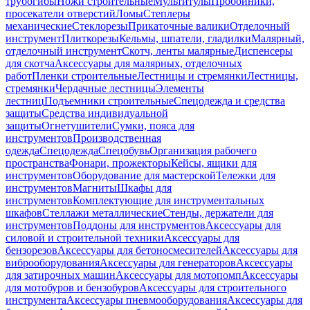
трубогибы
Ножи строительные
Мультитулы
Пробойники,
просекатели отверстий
Ломы
Степлеры
механические
Стеклорезы
Прикаточные валики
Отделочный
инструмент
Плиткорезы
Кельмы, шпатели, гладилки
Малярный,
отделочный инструмент
Скотч, ленты малярные
Диспенсеры
для скотча
Аксессуары для малярных, отделочных
работ
Пленки строительные
Лестницы и стремянки
Лестницы,
стремянки
Чердачные лестницы
Элементы
лестниц
Подъемники строительные
Спецодежда и средства
защиты
Средства индивидуальной
защиты
Огнетушители
Сумки, пояса для
инструментов
Производственная
одежда
Спецодежда
Спецобувь
Организация рабочего
пространства
Фонари, прожекторы
Кейсы, ящики для
инструментов
Оборудование для мастерской
Тележки для
инструментов
Магниты
Шкафы для
инструментов
Комплектующие для инструментальных
шкафов
Стеллажи металлические
Стенды, держатели для
инструментов
Поддоны для инструментов
Аксессуары для
силовой и строительной техники
Аксессуары для
бензорезов
Аксессуары для бетоносмесителей
Аксессуары для
виброоборудования
Аксессуары для генераторов
Аксессуары
для затирочных машин
Аксессуары для мотопомп
Аксессуары
для мотобуров и бензобуров
Аксессуары для строительного
инструмента
Аксессуары пневмооборудования
Аксессуары для