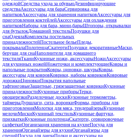
одеждой
Средства ухода за обувью
Дезинфицирующие
средства
Аксессуары для бара
Сервировка для
напитков
Аксессуары для хранения напитков
Аксессуары для
приготовления коктейлей
Аксессуары для охлаждения
напитков
Наборы для бара, мини-бары
Штопоры, открывалки
для бутылок
Домашний текстиль
Подушки для
сна
Одеяла
Комплекты постельных
принадлежностей
Постельное белье
Пледы,
покрывала
Полотенца
Скатерти
Подушки декоративные
Маски,
беруши для сна
Наполнители для домашнего
текстиля
Ткани
Кухонные ножи, аксессуары
Ножи
Аксессуары
для кухонных ножей
Ножеточки и комплектующие
Ковры и
напольные покрытия
Ковры, циновки, шкуры
Ковры,
аксессуары для ковров
Коврики, наборы ковриков
Ковровые
дорожки
Циновки
Покрытия напольные
тафтинговые
Защитные, грязезащитные коврики
Кухонные
принадлежности
Кухонные приборы
Терки,
овощерезки
Разделочные доски
Кухонные термометры,
таймеры
Дуршлаги, сита, воронки
Формы, приборы для
приготовления
Молотки для мяса, тендерайзеры
Кухонные
мелочи
Миски
Кухонный текстиль
Кухонные фартуки,
прихватки
Кухонные полотенца
Скатерти, сервировочные
салфетки
Организация хранения на кухне
Посуда для
хранения
Органайзеры для кухни
Органайзеры для
специй
Посуда для ланча
Полки и аксессуары на