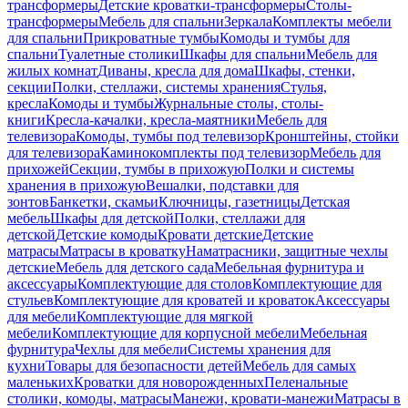
трансформеры
Детские кроватки-трансформеры
Столы-
трансформеры
Мебель для спальни
Зеркала
Комплекты мебели
для спальни
Прикроватные тумбы
Комоды и тумбы для
спальни
Туалетные столики
Шкафы для спальни
Мебель для
жилых комнат
Диваны, кресла для дома
Шкафы, стенки,
секции
Полки, стеллажи, системы хранения
Стулья,
кресла
Комоды и тумбы
Журнальные столы, столы-
книги
Кресла-качалки, кресла-маятники
Мебель для
телевизора
Комоды, тумбы под телевизор
Кронштейны, стойки
для телевизора
Каминокомплекты под телевизор
Мебель для
прихожей
Секции, тумбы в прихожую
Полки и системы
хранения в прихожую
Вешалки, подставки для
зонтов
Банкетки, скамьи
Ключницы, газетницы
Детская
мебель
Шкафы для детской
Полки, стеллажи для
детской
Детские комоды
Кровати детские
Детские
матрасы
Матрасы в кроватку
Наматрасники, защитные чехлы
детские
Мебель для детского сада
Мебельная фурнитура и
аксессуары
Комплектующие для столов
Комплектующие для
стульев
Комплектующие для кроватей и кроваток
Аксессуары
для мебели
Комплектующие для мягкой
мебели
Комплектующие для корпусной мебели
Мебельная
фурнитура
Чехлы для мебели
Системы хранения для
кухни
Товары для безопасности детей
Мебель для самых
маленьких
Кроватки для новорожденных
Пеленальные
столики, комоды, матрасы
Манежи, кровати-манежи
Матрасы в