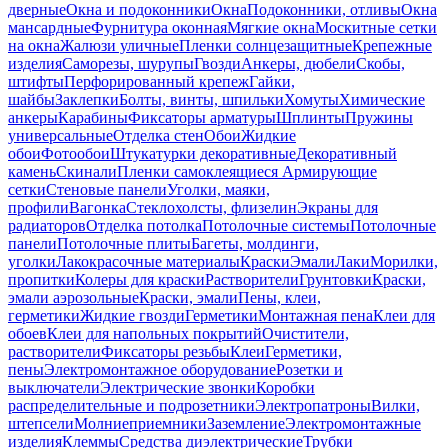
дверные
Окна и подоконники
Окна
Подоконники, отливы
Окна
мансардные
Фурнитура оконная
Мягкие окна
Москитные сетки
на окна
Жалюзи уличные
Пленки солнцезащитные
Крепежные
изделия
Саморезы, шурупы
Гвозди
Анкеры, дюбели
Скобы,
штифты
Перфорированный крепеж
Гайки,
шайбы
Заклепки
Болты, винты, шпильки
Хомуты
Химические
анкеры
Карабины
Фиксаторы арматуры
Шплинты
Пружины
универсальные
Отделка стен
Обои
Жидкие
обои
Фотообои
Штукатурки декоративные
Декоративный
камень
Скинали
Пленки самоклеящиеся
Армирующие
сетки
Стеновые панели
Уголки, маяки,
профили
Вагонка
Стеклохолсты, флизелин
Экраны для
радиаторов
Отделка потолка
Потолочные системы
Потолочные
панели
Потолочные плиты
Багеты, молдинги,
уголки
Лакокрасочные материалы
Краски
Эмали
Лаки
Морилки,
пропитки
Колеры для краски
Растворители
Грунтовки
Краски,
эмали аэрозольные
Краски, эмали
Пены, клеи,
герметики
Жидкие гвозди
Герметики
Монтажная пена
Клеи для
обоев
Клеи для напольных покрытий
Очистители,
растворители
Фиксаторы резьбы
Клеи
Герметики,
пены
Электромонтажное оборудование
Розетки и
выключатели
Электрические звонки
Коробки
распределительные и подрозетники
Электропатроны
Вилки,
штепсели
Молниеприемники
Заземление
Электромонтажные
изделия
Клеммы
Средства диэлектрические
Трубки