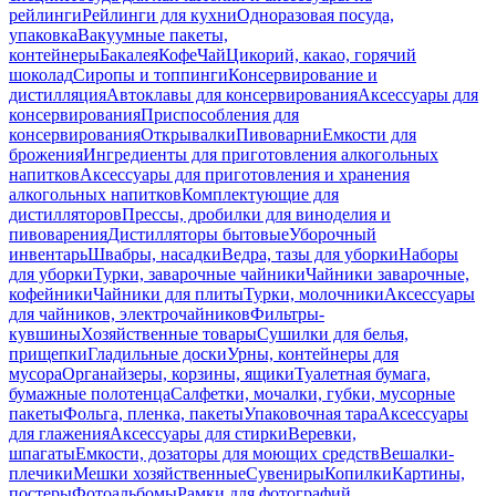
рейлинги
Рейлинги для кухни
Одноразовая посуда,
упаковка
Вакуумные пакеты,
контейнеры
Бакалея
Кофе
Чай
Цикорий, какао, горячий
шоколад
Сиропы и топпинги
Консервирование и
дистилляция
Автоклавы для консервирования
Аксессуары для
консервирования
Приспособления для
консервирования
Открывалки
Пивоварни
Емкости для
брожения
Ингредиенты для приготовления алкогольных
напитков
Аксессуары для приготовления и хранения
алкогольных напитков
Комплектующие для
дистилляторов
Прессы, дробилки для виноделия и
пивоварения
Дистилляторы бытовые
Уборочный
инвентарь
Швабры, насадки
Ведра, тазы для уборки
Наборы
для уборки
Турки, заварочные чайники
Чайники заварочные,
кофейники
Чайники для плиты
Турки, молочники
Аксессуары
для чайников, электрочайников
Фильтры-
кувшины
Хозяйственные товары
Сушилки для белья,
прищепки
Гладильные доски
Урны, контейнеры для
мусора
Органайзеры, корзины, ящики
Туалетная бумага,
бумажные полотенца
Салфетки, мочалки, губки, мусорные
пакеты
Фольга, пленка, пакеты
Упаковочная тара
Аксессуары
для глажения
Аксессуары для стирки
Веревки,
шпагаты
Емкости, дозаторы для моющих средств
Вешалки-
плечики
Мешки хозяйственные
Сувениры
Копилки
Картины,
постеры
Фотоальбомы
Рамки для фотографий,