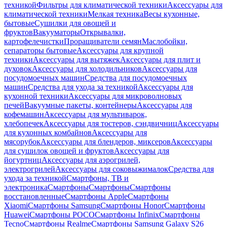
техникой
Фильтры для климатической техники
Аксессуары для
климатической техники
Мелкая техника
Весы кухонные,
бытовые
Сушилки для овощей и
фруктов
Вакууматоры
Открывалки,
картофелечистки
Проращиватели семян
Маслобойки,
сепараторы бытовые
Аксессуары для крупной
техники
Аксессуары для вытяжек
Аксессуары для плит и
духовок
Аксессуары для холодильников
Аксессуары для
посудомоечных машин
Средства для посудомоечных
машин
Средства для ухода за техникой
Аксессуары для
кухонной техники
Аксессуары для микроволновых
печей
Вакуумные пакеты, контейнеры
Аксессуары для
кофемашин
Аксессуары для мультиварок,
хлебопечек
Аксессуары для тостеров, сэндвичниц
Аксессуары
для кухонных комбайнов
Аксессуары для
мясорубок
Аксессуары для блендеров, миксеров
Аксессуары
для сушилок овощей и фруктов
Аксессуары для
йогуртниц
Аксессуары для аэрогрилей,
электрогрилей
Аксессуары для соковыжималок
Средства для
ухода за техникой
Смартфоны, ТВ и
электроника
Смартфоны
Смартфоны
Смартфоны
восстановленные
Смартфоны Apple
Смартфоны
Xiaomi
Смартфоны Samsung
Смартфоны Honor
Смартфоны
Huawei
Смартфоны POCO
Смартфоны Infinix
Смартфоны
Tecno
Смартфоны Realme
Смартфоны Samsung Galaxy S26