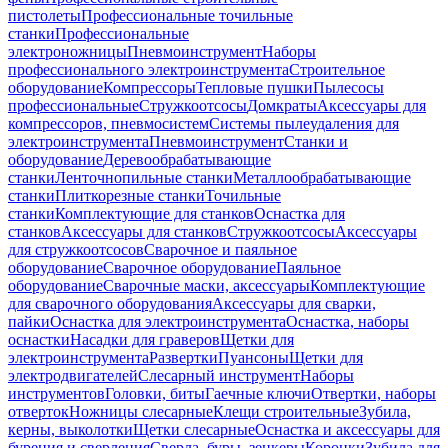
пистолеты
Профессиональные точильные
станки
Профессиональные
электроножницы
Пневмоинструмент
Наборы
профессионального электроинструмента
Строительное
оборудование
Компрессоры
Тепловые пушки
Пылесосы
профессиональные
Стружкоотсосы
Домкраты
Аксессуары для
компрессоров, пневмосистем
Системы пылеудаления для
электроинструмента
Пневмоинструмент
Станки и
оборудование
Деревообрабатывающие
станки
Ленточнопильные станки
Металлообрабатывающие
станки
Плиткорезные станки
Точильные
станки
Комплектующие для станков
Оснастка для
станков
Аксессуары для станков
Стружкоотсосы
Аксессуары
для стружкоотсосов
Сварочное и паяльное
оборудование
Сварочное оборудование
Паяльное
оборудование
Сварочные маски, аксессуары
Комплектующие
для сварочного оборудования
Аксессуары для сварки,
пайки
Оснастка для электроинструмента
Оснастка, наборы
оснастки
Насадки для граверов
Щетки для
электроинструмента
Развертки
Пуансоны
Щетки для
электродвигателей
Слесарный инструмент
Наборы
инструментов
Головки, биты
Гаечные ключи
Отвертки, наборы
отверток
Ножницы слесарные
Клещи строительные
Зубила,
керны, выколотки
Щетки слесарные
Оснастка и аксессуары для
бурения и сверления
Сверла, буры, зенкеры
Коронки
Зубила для