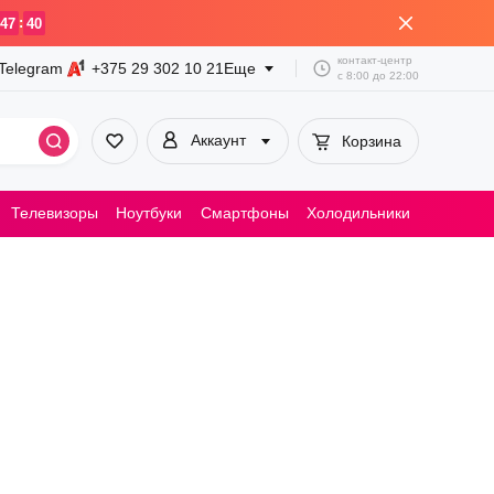
:
47
40
контакт-центр
Telegram
+375 29
302 10 21
Еще
с
8:00
до
22:00
Аккаунт
Корзина
Телевизоры
Ноутбуки
Смартфоны
Холодильники
Пылесосы