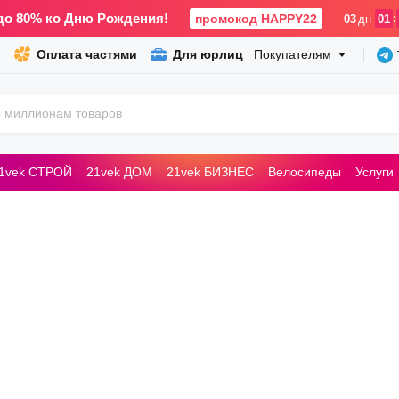
до 80% ко Дню Рождения!
промокод HAPPY22
:
03
дн
01
Оплата частями
Для юрлиц
Покупателям
1vek СТРОЙ
21vek ДОМ
21vek БИЗНЕС
Велосипеды
Услуги
ьные машины