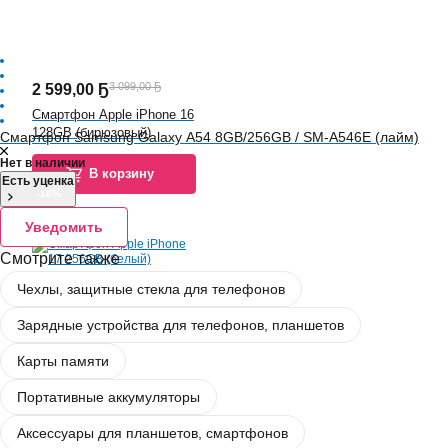
3 099,00 Ҕ
2 599
,
00 Ҕ
Смартфон Apple iPhone 16
128GB (бирюзовый)
Смартфон Samsung Galaxy A54 8GB/256GB / SM-A546E (лайм)
Нет в наличии
В корзину
Есть уценка
-16%
5.0
(
153
)
Уведомить
Смотрите также
Чехлы, защитные стекла для телефонов
Зарядные устройства для телефонов, планшетов
Карты памяти
Портативные аккумуляторы
3 799,00 Ҕ
3 199
,
00 Ҕ
Аксессуары для планшетов, смартфонов
Смартфон Apple iPhone 17