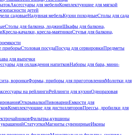
ваток
Аксессуары для мебели
Комплектующие для мягкой
безопасности детей
чели садовые
Надувная мебель
Кухни походные
Столы для сада
вые
Столы для балкона, лоджии
Шкафы для балкона,
ии
Кресла-качалки, кресла-маятники
Стулья для балкона,
роемкости
е приборы
Столовая посуда
Посуда для сервировки
Предметы
укава для выпечки
ссуары для охлаждения напитков
Наборы для бара, мини-
сита, воронки
Формы, приборы для приготовления
Молотки для
аксессуары на рейлинги
Рейлинги для кухни
Одноразовая
вирования
Открывалки
Пивоварни
Емкости для
тков
Комплектующие для дистилляторов
Прессы, дробилки для
лектрочайников
Фильтры-кувшины
я украшений
Статуэтки
Магниты сувенирные
Иконы
ля проточных фильтров
Магистральные фильтры, системы