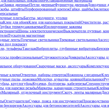
 для напольных покрытий
Реставрационные материалы
ые
Замки дверные
Петли дверные
Фурнитура дверная
Доводчики 
Скобы, штифты
Перфорированный крепеж
Гайки, шайбы
Заклепки
ерсальные
лочные плиты
Багеты, молдинги, уголки
на
Клеи для обоев
Клеи для напольных покрытий
Очистители, рас
Трубки термоусаживаемые
Изолирующие зажимы
лектрощита
Шины электротехнические
Выключатели путевые, ко
атели
Пускатели магнитные
одные ленты
Точечные светильники
Трековые светильники
Аксесс
и под покраску
ли, тельферы
Такелаж
Виброплиты, глубинные вибраторы
Бензор
сосы профессиональные
Стружкоотсосы
Домкраты
Аксессуары д
аяльное оборудование
Сварочные маски, аксессуары
Комплектующ
ечные ключи
Отвертки, наборы отверток
Ножницы слесарные
Кле
учные пилы, ножовки
Молотки, кувалды, киянки
Напильники
Ру
убцы, круглогубцы
Кусачки, болторезы, кабелерезы
Специнструм
ы для нарезки резьбы
Маркеры, карандаши строительные
Клейма
и
Малярный, отделочный инструмент
Скотч, ленты малярные
Дисп
иты
Огнетушители
Сумки, пояса для инструментов
Производствен
я бензорезов
Аксессуары для бетоносмесителей
Аксессуары для 