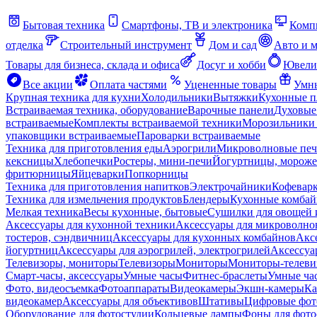
Бытовая техника
Смартфоны, ТВ и электроника
Комп
отделка
Строительный инструмент
Дом и сад
Авто и 
Товары для бизнеса, склада и офиса
Досуг и хобби
Ювели
Все акции
Оплата частями
Уцененные товары
Умны
Крупная техника для кухни
Холодильники
Вытяжки
Кухонные 
Встраиваемая техника, оборудование
Варочные панели
Духовые
встраиваемые
Комплекты встраиваемой техники
Морозильники 
упаковщики встраиваемые
Пароварки встраиваемые
Техника для приготовления еды
Аэрогрили
Микроволновые пе
кексницы
Хлебопечки
Ростеры, мини-печи
Йогуртницы, морож
фритюрницы
Яйцеварки
Попкорницы
Техника для приготовления напитков
Электрочайники
Кофевар
Техника для измельчения продуктов
Блендеры
Кухонные комбай
Мелкая техника
Весы кухонные, бытовые
Сушилки для овощей 
Аксессуары для кухонной техники
Аксессуары для микроволно
тостеров, сэндвичниц
Аксессуары для кухонных комбайнов
Акс
йогуртниц
Аксессуары для аэрогрилей, электрогрилей
Аксессуа
Телевизоры, мониторы
Телевизоры
Мониторы
Мониторы-телеви
Смарт-часы, аксессуары
Умные часы
Фитнес-браслеты
Умные ча
Фото, видеосъемка
Фотоаппараты
Видеокамеры
Экшн-камеры
Ка
видеокамер
Аксессуары для объективов
Штативы
Цифровые фот
Оборудование для фотостудии
Кольцевые лампы
Фоны для фото