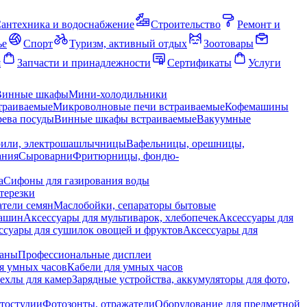
антехника и водоснабжение
Строительство
Ремонт и
ье
Спорт
Туризм, активный отдых
Зоотовары
я
Запчасти и принадлежности
Сертификаты
Услуги
Винные шкафы
Мини-холодильники
траиваемые
Микроволновые печи встраиваемые
Кофемашины
ева посуды
Винные шкафы встраиваемые
Вакуумные
рили, электрошашлычницы
Вафельницы, орешницы,
ания
Сыроварни
Фритюрницы, фондю-
а
Сифоны для газирования воды
терезки
тели семян
Маслобойки, сепараторы бытовые
машин
Аксессуары для мультиварок, хлебопечек
Аксессуары для
ссуары для сушилок овощей и фруктов
Аксессуары для
раны
Профессиональные дисплеи
я умных часов
Кабели для умных часов
ехлы для камер
Зарядные устройства, аккумуляторы для фото,
тостудии
Фотозонты, отражатели
Оборудование для предметной