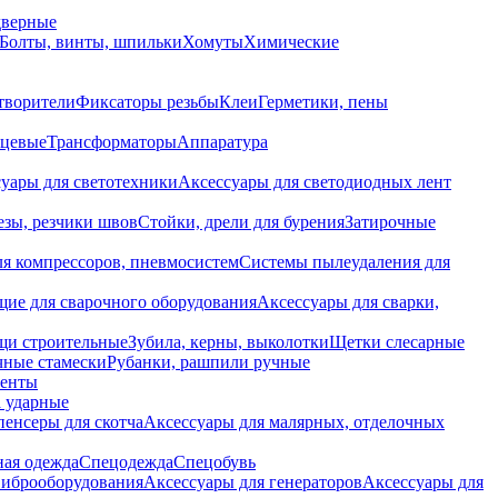
дверные
Болты, винты, шпильки
Хомуты
Химические
творители
Фиксаторы резьбы
Клеи
Герметики, пены
нцевые
Трансформаторы
Аппаратура
уары для светотехники
Аксессуары для светодиодных лент
езы, резчики швов
Стойки, дрели для бурения
Затирочные
ля компрессоров, пневмосистем
Системы пылеудаления для
ие для сварочного оборудования
Аксессуары для сварки,
щи строительные
Зубила, керны, выколотки
Щетки слесарные
чные стамески
Рубанки, рашпили ручные
енты
 ударные
енсеры для скотча
Аксессуары для малярных, отделочных
ная одежда
Спецодежда
Спецобувь
виброоборудования
Аксессуары для генераторов
Аксессуары для