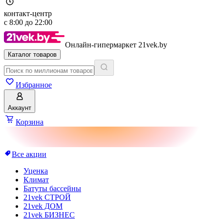
контакт-центр
с
8:00
до
22:00
Онлайн-гипермаркет 21vek.by
Каталог товаров
Избранное
Аккаунт
Корзина
Все акции
Уценка
Климат
Батуты бассейны
21vek СТРОЙ
21vek ДОМ
21vek БИЗНЕС