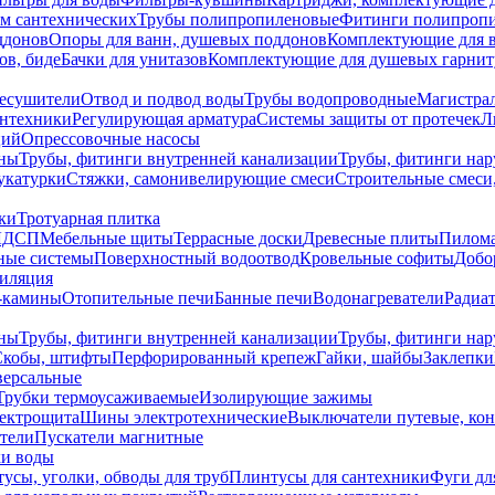
ем сантехнических
Трубы полипропиленовые
Фитинги полипроп
ддонов
Опоры для ванн, душевых поддонов
Комплектующие для 
ов, биде
Бачки для унитазов
Комплектующие для душевых гарнит
есушители
Отвод и подвод воды
Трубы водопроводные
Магистрал
антехники
Регулирующая арматура
Системы защиты от протечек
Л
ций
Опрессовочные насосы
ны
Трубы, фитинги внутренней канализации
Трубы, фитинги на
катурки
Стяжки, самонивелирующие смеси
Строительные смеси,
ки
Тротуарная плитка
ЛДСП
Мебельные щиты
Террасные доски
Древесные плиты
Пилом
ные системы
Поверхностный водоотвод
Кровельные софиты
Добо
тиляция
-камины
Отопительные печи
Банные печи
Водонагреватели
Радиат
ны
Трубы, фитинги внутренней канализации
Трубы, фитинги на
Скобы, штифты
Перфорированный крепеж
Гайки, шайбы
Заклепки
ерсальные
Трубки термоусаживаемые
Изолирующие зажимы
лектрощита
Шины электротехнические
Выключатели путевые, ко
атели
Пускатели магнитные
ки воды
усы, уголки, обводы для труб
Плинтусы для сантехники
Фуги дл