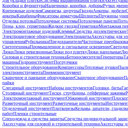
для укладки плитки
Системы выравнивания плитки
Аксессуары
Коробки и фурнитура
Наличники, коробки, доборы
Ручки дверн
Крепежные изделия
Саморезы, шурупы
Гвозди
Анкеры, дюбели
анкеры
Карабины
Фиксаторы арматуры
Шплинты
Пружины унив
Отделка потолка
Потолочные системы
Потолочные панели
Пото
Пены, клеи, герметики
Жидкие гвозди
Герметики
Монтажная пе
Электромонтажные изделия
Клеммы
Средства диэлектрические
Электрощитовое оборудование
Электрощиты
Аксессуары для э
управления
Рубильники
Предохранители
Частотные преобразов
Светотехника
Промышленное и сигнальное освещение
Светоди
Люки
Люки ревизионные
Люки под плитку
Люки напольные
Люк
Силовая и строительная техника
Бетоносмесители
Генераторы
Та
машины
Гидроинструмент
Погрузчики
Строительное оборудование
Компрессоры
Тепловые пушки
Пыле
электроинструмента
Пневмоинструмент
Сварочное и паяльное оборудование
Сварочное оборудование
П
пайки
Слесарный инструмент
Наборы инструментов
Головки, биты
Га
Столярный инструмент
Тиски, струбцины, гейферные зажимы
Р
Электромонтажный инструмент
Обжимной инструмент
Плоског
Разметочный инструмент
Разметочные инструменты
Инструмент
Отделочный инструмент
Плиткорезы
Кельмы, шпатели, гладилк
работ
Пленки строительные
Спецодежда и средства защиты
Средства индивидуальной защ
Аксессуары для силовой и строительной техники
Аксессуары дл