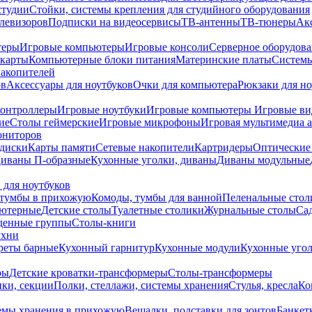
студии
Стойки, системы крепления для студийного оборудования
елевизоров
Подписки на видеосервисы
ТВ-антенны
ТВ-тюнеры
Ак
теры
Игровые компьютеры
Игровые консоли
Серверное оборудов
карты
Компьютерные блоки питания
Материнские платы
Системы
накопителей
ов
Аксессуары для ноутбуков
Очки для компьютера
Рюкзаки для но
контроллеры
Игровые ноутбуки
Игровые компьютеры
Игровые ви
ие
Столы геймерские
Игровые микрофоны
Игровая мультимедиа 
ониторов
диски
Карты памяти
Сетевые накопители
Картридеры
Оптические
иваны П-образные
Кухонные уголки, диваны
Диваны модульные
 для ноутбуков
тумбы в прихожую
Комоды, тумбы для ванной
Пеленальные стол
ьютерные
Детские столы
Туалетные столики
Журнальные столы
Са
денные группы
Столы-книги
ухни
уреты барные
Кухонный гарнитур
Кухонные модули
Кухонные угол
ры
Детские кроватки-трансформеры
Столы-трансформеры
ки, секции
Полки, стеллажи, системы хранения
Стулья, кресла
Ко
емы хранения в прихожую
Вешалки, подставки для зонтов
Банкет