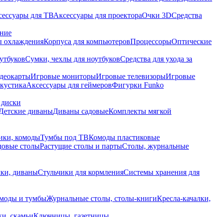
сессуары для ТВ
Аксессуары для проектора
Очки 3D
Средства
ание
 охлаждения
Корпуса для компьютеров
Процессоры
Оптические
утбуков
Сумки, чехлы для ноутбуков
Средства для ухода за
деокарты
Игровые мониторы
Игровые телевизоры
Игровые
акустика
Аксессуары для геймеров
Фигурки Funko
 диски
Детские диваны
Диваны садовые
Комплекты мягкой
ики, комоды
Тумбы под ТВ
Комоды пластиковые
довые столы
Растущие столы и парты
Столы, журнальные
ки, диваны
Стульчики для кормления
Системы хранения для
моды и тумбы
Журнальные столы, столы-книги
Кресла-качалки,
ки, скамьи
Ключницы, газетницы