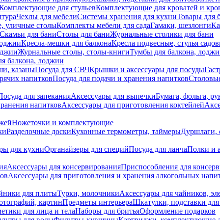
Комплектующие для стульев
Комплектующие для кроватей и кро
итура
Чехлы для мебели
Системы хранения для кухни
Товары для 
, уличные столы
Комплекты мебели для сада
Гамаки, шезлонги
Ка
Скамьи для бани
Столы для бани
Журнальные столики для бани
лоджии
Кресла-мешки для балкона
Кресла подвесные, стулья садо
оджии
Журнальные столы, столы-книги
Тумбы для балкона, лодж
я балкона, лоджии
ши, казаны
Посуда для СВЧ
Крышки и аксессуары для посуды
Гаст
орячих напитков
Посуда для подачи и хранения напитков
Столовы
Посуда для запекания
Аксессуары для выпечки
Бумага, фольга, р
хранения напитков
Аксессуары для приготовления коктейлей
Аксе
ожей
Ножеточки и комплектующие
ки
Разделочные доски
Кухонные термометры, таймеры
Дуршлаги, 
ры для кухни
Органайзеры для специй
Посуда для ланча
Полки и 
ия
Аксессуары для консервирования
Приспособления для консер
ков
Аксессуары для приготовления и хранения алкогольных напи
йники для плиты
Турки, молочники
Аксессуары для чайников, э
отографий, картин
Предметы интерьера
Шкатулки, подставки дл
етики для лица и тела
Наборы для бритья
Оформление подарков
льтры для воды
Фильтры-кувшины
Картриджи, комплектующие д