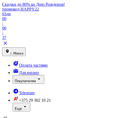
Скидки до 80% ко Дню Рождения!
промокод HAPPY22
03
дн
00
:
06
:
37
г. Минск
Оплата частями
Для юрлиц
Покупателям
Telegram
+375 29
302 10 21
Еще