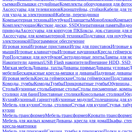
съемки
Вспышки студийные
Комплекты оборудования для фото
Аксессуары для телевизоров
Кронштейны, стойки
Кабели для т
для ухода за электроникой
Кабели, переходники
Компьютерная техника
Ноутбуки
Планшеты
Моноблоки
Компью
Комплектующие
Жесткие диски, SSD
Оперативная память
Видео
приводы
Аксессуары для корпусов ПК
Боксы, док-станции для 
Аксессуары для компьютерной техники
Подставки для ноутбук
электроникой
Программное обеспечение
Игровая зона
Игровые приставки
Игры для приставок
Игровые 
мыши
Игровые клавиатуры
Игровые наушники
Кресла геймерск
Pop
Подставки для ноутбуков
Светодиодные ленты
Лампы для м
Накопители данных
USB Flash накопители
Внешние HDD, SSD 
Мягкая мебель
Диваны, тахты
Диваны прямые
Диваны угловые
Д
мебели
Бескаркасные кресла-мешки и диваны
Надувные диваны
Игровая мебель
Кресла геймерские
Столы геймерские
Подставки
Комоды, тумбы
Комоды
Тумбы
Прикроватные тумбы
Обувницы, 
Столы
Кухонные столы
Барные столы
Столы письменные, комп
столики для бани
Приставные столики
Консольные столики
Обе
Кухня
Кухонный гарнитур
Кухонные модули
Столешницы для к
Мебель для кухни
Столы, столики
Стулья для кухни
Стулья, таб
кухни
Мебель-трансформер
Мебель-трансформер
Кровати-трансформе
Мебель для жилых комнат
Диваны, кресла для дома
Шкафы, стен
кресла-маятники
Мебель для прихожей
Секции, тумбы в прихожую
Полки и сист