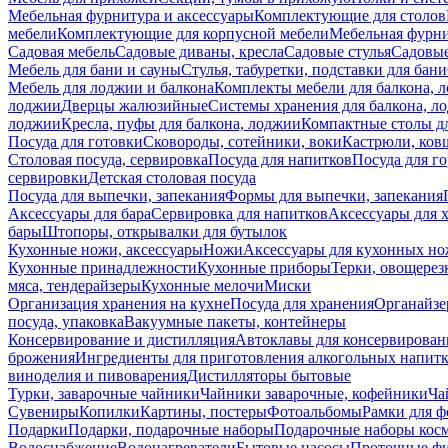
Мебельная фурнитура и аксессуары
Комплектующие для столов
мебели
Комплектующие для корпусной мебели
Мебельная фурн
Садовая мебель
Садовые диваны, кресла
Садовые стулья
Садовые
Мебель для бани и сауны
Стулья, табуретки, подставки для бани
Мебель для лоджии и балкона
Комплекты мебели для балкона, 
лоджии
Дверцы жалюзийные
Системы хранения для балкона, л
лоджии
Кресла, пуфы для балкона, лоджии
Компактные столы дл
Посуда для готовки
Сковороды, сотейники, воки
Кастрюли, ков
Столовая посуда, сервировка
Посуда для напитков
Посуда для г
сервировки
Детская столовая посуда
Посуда для выпечки, запекания
Формы для выпечки, запекания
Аксессуары для бара
Сервировка для напитков
Аксессуары для 
бары
Штопоры, открывалки для бутылок
Кухонные ножи, аксессуары
Ножи
Аксессуары для кухонных н
Кухонные принадлежности
Кухонные приборы
Терки, овощерез
мяса, тендерайзеры
Кухонные мелочи
Миски
Организация хранения на кухне
Посуда для хранения
Органайзе
посуда, упаковка
Вакуумные пакеты, контейнеры
Консервирование и дистилляция
Автоклавы для консервирован
брожения
Ингредиенты для приготовления алкогольных напит
виноделия и пивоварения
Дистилляторы бытовые
Турки, заварочные чайники
Чайники заварочные, кофейники
Ча
Сувениры
Копилки
Картины, постеры
Фотоальбомы
Рамки для ф
Подарки
Подарки, подарочные наборы
Подарочные наборы косм
Водоснабжение
Водонагреватели
Бытовые насосы
Проточные фи