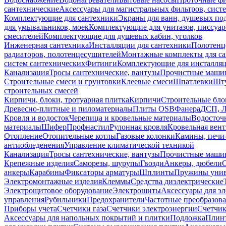
сантехнические
Аксессуары для магистральных фильтров, сист
Комплектующие для сантехники
Экраны для ванн, душевых по
для умывальников, моек
Комплектующие для унитазов, писсуар
смесителей
Комплектующие для душевых кабин, уголков
Инженерная сантехника
Инсталляции для сантехники
Полотенц
радиаторов, полотенцесушителей
Монтажные комплекты для с
систем сантехнических
Фитинги
Комплектующие для инсталля
Канализация
Тросы сантехнические, вантузы
Прочистные маши
Строительные смеси и грунтовки
Клеевые смеси
Шпатлевки
Шту
строительных смесей
Кирпичи, блоки, тротуарная плитка
Кирпичи
Строительные бло
Древесно-плитные и пиломатериалы
Плиты OSB
Фанера
ДСП, 
Кровля и водосток
Черепица и кровельные материалы
Водосточ
материалы
Шифер
Профнастил
Рулонная кровля
Кровельная вен
Отопление
Отопительные котлы
Газовые колонки
Камины, печи
антиобледенения
Управление климатической техникой
Канализация
Тросы сантехнические, вантузы
Прочистные маши
Крепежные изделия
Саморезы, шурупы
Гвозди
Анкеры, дюбели
анкеры
Карабины
Фиксаторы арматуры
Шплинты
Пружины унив
Электромонтажные изделия
Клеммы
Средства диэлектрические
Электрощитовое оборудование
Электрощиты
Аксессуары для э
управления
Рубильники
Предохранители
Частотные преобразов
Приборы учета
Счетчики газа
Счетчики электроэнергии
Счетчи
Аксессуары для напольных покрытий и плитки
Подложка
Плинт