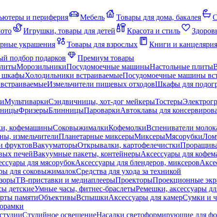
ьютеры и периферия
Мебель
Товары для дома, бакалея
С
мото
Игрушки, товары для детей
Красота и стиль
Здоров
рные украшения
Товары для взрослых
Книги и канцеляри
й подбор подарков
Премиум товары
плиты
Морозильники
Посудомоечные машины
Настольные плиты
 шкафы
Холодильники встраиваемые
Посудомоечные машины вс
встраиваемые
Измельчители пищевых отходов
Шкафы для подогр
чи
Мультиварки
Сэндвичницы, хот-дог мейкеры
Тостеры
Электрог
еницы
Фризеры
Блинницы
Пароварки
Автоклавы для консервиров
ки, кофемашины
Соковыжималки
Кофемолки
Вспениватели молок
ны, измельчители
Планетарные миксеры
Миксеры
Мясорубки
Лом
и фруктов
Вакууматоры
Открывалки, картофелечистки
Проращива
вых печей
Вакуумные пакеты, контейнеры
Аксессуары для кофе
ессуары для мясорубок
Аксессуары для блендеров, миксеров
Аксе
ры для соковыжималок
Средства для ухода за техникой
зоры
ТВ-приставки и медиаплееры
Проекторы
Проекционные эк
сы детские
Умные часы, фитнес-браслеты
Ремешки, аксессуары дл
рты памяти
Объективы
Вспышки
Аксессуары для камер
Сумки и ч
орамки
студии
Студийное освещение
Насадки светоформирующие для фо