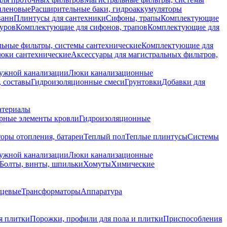
иленовые
Расширительные баки, гидроаккумуляторы
ванн
Плинтусы для сантехники
Сифоны, трапы
Комплектующие
уров
Комплектующие для сифонов, трапов
Комплектующие для
ьные фильтры, системы сантехнические
Комплектующие для
юки сантехнические
Аксессуары для магистральных фильтров,
ружной канализации
Люки канализационные
 составы
Гидроизоляционные смеси
Грунтовки
Добавки для
атериалы
рные элементы кровли
Гидроизоляционные
оры отопления, батареи
Теплый пол
Теплые плинтусы
Системы
ружной канализации
Люки канализационные
Болты, винты, шпильки
Хомуты
Химические
нцевые
Трансформаторы
Аппаратура
я плитки
Порожки, профили для пола и плитки
Приспособления