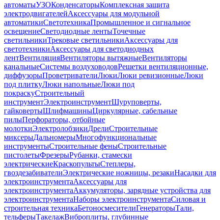
автоматы
УЗО
Конденсаторы
Комплексная защита
электродвигателей
Аксессуары для модульной
автоматики
Светотехника
Промышленное и сигнальное
освещение
Светодиодные ленты
Точечные
светильники
Трековые светильники
Аксессуары для
светотехники
Аксессуары для светодиодных
лент
Вентиляция
Вентиляторы вытяжные
Вентиляторы
канальные
Системы воздуховодов
Решетки вентиляционные,
диффузоры
Проветриватели
Люки
Люки ревизионные
Люки
под плитку
Люки напольные
Люки под
покраску
Строительный
инструмент
Электроинструмент
Шуруповерты,
гайковерты
Шлифмашины
Циркулярные, сабельные
пилы
Перфораторы, отбойные
молотки
Электролобзики
Дрели
Строительные
миксеры
Дальномеры
Многофункциональные
инструменты
Строительные фены
Строительные
пистолеты
Фрезеры
Рубанки, стамески
электрические
Краскопульты
Степлеры,
гвоздезабиватели
Электрические ножницы, резаки
Насадки для
электроинструмента
Аксессуары для
электроинструмента
Аккумуляторы, зарядные устройства для
электроинструмента
Наборы электроинструмента
Силовая и
строительная техника
Бетоносмесители
Генераторы
Тали,
тельферы
Такелаж
Виброплиты, глубинные