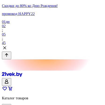
Скидки до 80% ко Дню Рождения!
промокод HAPPY22
01
дн
02
:
05
:
45
Каталог товаров