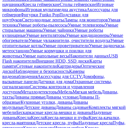
наушники
Кресла геймерские
Столы геймерские
Игровые
микрофоны
Игровая мультимедиа акустика
Аксессуары для
геймеров
Фигурки Funko Pop
Подставки для
ноутбуков
Светодиодные ленты
Лампы для мониторов
Умная
техника
Умные роботы-пылесосы
Умные телевизоры
Умные
стиральные машины
Умные чайники
Умные роботы
кулинарные
Умные вентиляторы
Умные кондиционеры
Умные
обогреватели
Умные увлажнители, очистители воздуха
Умные
отопительные котлы
Умные проветриватели
Умные радиочасы,
метеостанции
Умные кормушки и поилки для
животных
Умные напольные весы
Накопители данных
USB
Flash накопители
Внешние HDD, SSD диски
Карты
памяти
Сетевые накопители
Картридеры
Оптические
диски
Наблюдение и безопасность
Камеры
видеонаблюдения
Аксессуары для CCTV
Домофоны,
вызывные панели
Датчики для дома
Охранные системы,
сигнализации
Системы контроля и управления
доступом
Металлодетекторы
Мебель
Мягкая мебель
Диваны,
тахты
Диваны прямые
Диваны угловые
Диваны П-
образные
Кухонные уголки, диваны
Диваны
модульные
Детские диваны
Диваны садовые
Комплекты мягкой
мебели
Бескаркасные кресла-мешки и диваны
Надувные
диваны
Кресла
Кресла
Кресла-мешки и пуфы
Кресла-качалки,
кресла-маятники
Детские кресла, пуфы
Надувные кресла
Пуфы,
оттоманки
Кресла-кровати
Игровая мебель
Кресла