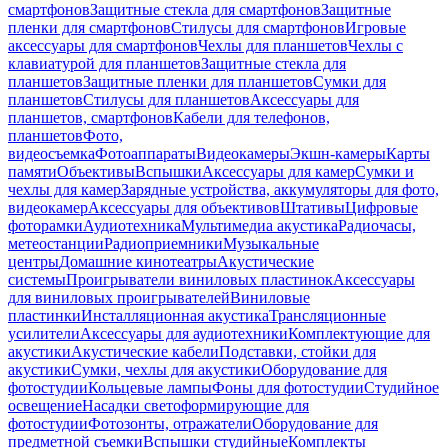
смартфонов
Защитные стекла для смартфонов
Защитные
пленки для смартфонов
Стилусы для смартфонов
Игровые
аксессуары для смартфонов
Чехлы для планшетов
Чехлы с
клавиатурой для планшетов
Защитные стекла для
планшетов
Защитные пленки для планшетов
Сумки для
планшетов
Стилусы для планшетов
Аксессуары для
планшетов, смартфонов
Кабели для телефонов,
планшетов
Фото,
видеосъемка
Фотоаппараты
Видеокамеры
Экшн-камеры
Карты
памяти
Объективы
Вспышки
Аксессуары для камер
Сумки и
чехлы для камер
Зарядные устройства, аккумуляторы для фото,
видеокамер
Аксессуары для объективов
Штативы
Цифровые
фоторамки
Аудиотехника
Мультимедиа акустика
Радиочасы,
метеостанции
Радиоприемники
Музыкальные
центры
Домашние кинотеатры
Акустические
системы
Проигрыватели виниловых пластинок
Аксессуары
для виниловых проигрывателей
Виниловые
пластинки
Инсталляционная акустика
Трансляционные
усилители
Аксессуары для аудиотехники
Комплектующие для
акустики
Акустические кабели
Подставки, стойки для
акустики
Сумки, чехлы для акустики
Оборудование для
фотостудии
Кольцевые лампы
Фоны для фотостудии
Студийное
освещение
Насадки светоформирующие для
фотостудии
Фотозонты, отражатели
Оборудование для
предметной съемки
Вспышки студийные
Комплекты