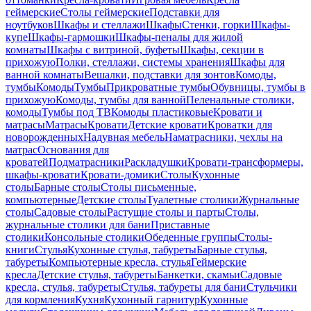
геймерские
Столы геймерские
Подставки для
ноутбуков
Шкафы и стеллажи
Шкафы
Стенки, горки
Шкафы-
купе
Шкафы-гармошки
Шкафы-пеналы для жилой
комнаты
Шкафы с витриной, буфеты
Шкафы, секции в
прихожую
Полки, стеллажи, системы хранения
Шкафы для
ванной комнаты
Вешалки, подставки для зонтов
Комоды,
тумбы
Комоды
Тумбы
Прикроватные тумбы
Обувницы, тумбы в
прихожую
Комоды, тумбы для ванной
Пеленальные столики,
комоды
Тумбы под ТВ
Комоды пластиковые
Кровати и
матрасы
Матрасы
Кровати
Детские кровати
Кроватки для
новорожденных
Надувная мебель
Наматрасники, чехлы на
матрас
Основания для
кроватей
Подматрасники
Раскладушки
Кровати-трансформеры,
шкафы-кровати
Кровати-домики
Столы
Кухонные
столы
Барные столы
Столы письменные,
компьютерные
Детские столы
Туалетные столики
Журнальные
столы
Садовые столы
Растущие столы и парты
Столы,
журнальные столики для бани
Приставные
столики
Консольные столики
Обеденные группы
Столы-
книги
Стулья
Кухонные стулья, табуреты
Барные стулья,
табуреты
Компьютерные кресла, стулья
Геймерские
кресла
Детские стулья, табуреты
Банкетки, скамьи
Садовые
кресла, стулья, табуреты
Стулья, табуреты для бани
Стульчики
для кормления
Кухня
Кухонный гарнитур
Кухонные