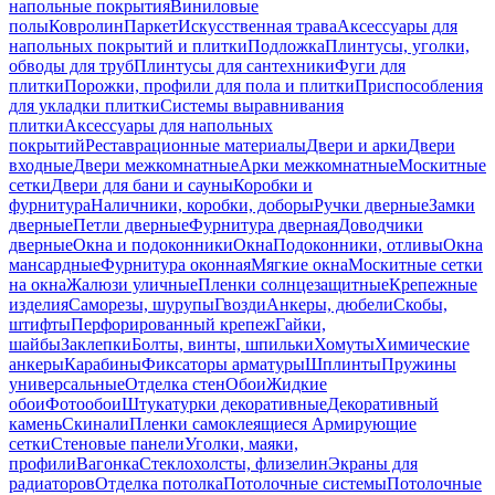
напольные покрытия
Виниловые
полы
Ковролин
Паркет
Искусственная трава
Аксессуары для
напольных покрытий и плитки
Подложка
Плинтусы, уголки,
обводы для труб
Плинтусы для сантехники
Фуги для
плитки
Порожки, профили для пола и плитки
Приспособления
для укладки плитки
Системы выравнивания
плитки
Аксессуары для напольных
покрытий
Реставрационные материалы
Двери и арки
Двери
входные
Двери межкомнатные
Арки межкомнатные
Москитные
сетки
Двери для бани и сауны
Коробки и
фурнитура
Наличники, коробки, доборы
Ручки дверные
Замки
дверные
Петли дверные
Фурнитура дверная
Доводчики
дверные
Окна и подоконники
Окна
Подоконники, отливы
Окна
мансардные
Фурнитура оконная
Мягкие окна
Москитные сетки
на окна
Жалюзи уличные
Пленки солнцезащитные
Крепежные
изделия
Саморезы, шурупы
Гвозди
Анкеры, дюбели
Скобы,
штифты
Перфорированный крепеж
Гайки,
шайбы
Заклепки
Болты, винты, шпильки
Хомуты
Химические
анкеры
Карабины
Фиксаторы арматуры
Шплинты
Пружины
универсальные
Отделка стен
Обои
Жидкие
обои
Фотообои
Штукатурки декоративные
Декоративный
камень
Скинали
Пленки самоклеящиеся
Армирующие
сетки
Стеновые панели
Уголки, маяки,
профили
Вагонка
Стеклохолсты, флизелин
Экраны для
радиаторов
Отделка потолка
Потолочные системы
Потолочные