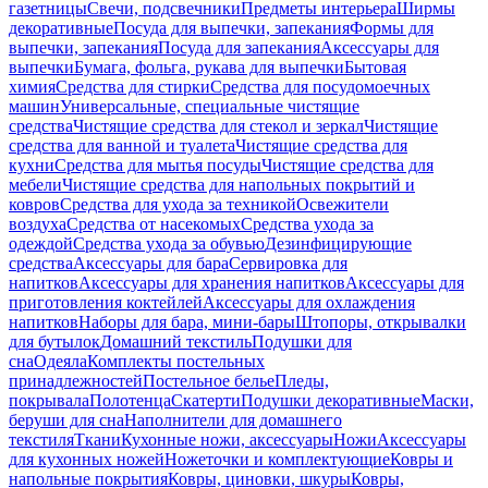
газетницы
Свечи, подсвечники
Предметы интерьера
Ширмы
декоративные
Посуда для выпечки, запекания
Формы для
выпечки, запекания
Посуда для запекания
Аксессуары для
выпечки
Бумага, фольга, рукава для выпечки
Бытовая
химия
Средства для стирки
Средства для посудомоечных
машин
Универсальные, специальные чистящие
средства
Чистящие средства для стекол и зеркал
Чистящие
средства для ванной и туалета
Чистящие средства для
кухни
Средства для мытья посуды
Чистящие средства для
мебели
Чистящие средства для напольных покрытий и
ковров
Средства для ухода за техникой
Освежители
воздуха
Средства от насекомых
Средства ухода за
одеждой
Средства ухода за обувью
Дезинфицирующие
средства
Аксессуары для бара
Сервировка для
напитков
Аксессуары для хранения напитков
Аксессуары для
приготовления коктейлей
Аксессуары для охлаждения
напитков
Наборы для бара, мини-бары
Штопоры, открывалки
для бутылок
Домашний текстиль
Подушки для
сна
Одеяла
Комплекты постельных
принадлежностей
Постельное белье
Пледы,
покрывала
Полотенца
Скатерти
Подушки декоративные
Маски,
беруши для сна
Наполнители для домашнего
текстиля
Ткани
Кухонные ножи, аксессуары
Ножи
Аксессуары
для кухонных ножей
Ножеточки и комплектующие
Ковры и
напольные покрытия
Ковры, циновки, шкуры
Ковры,