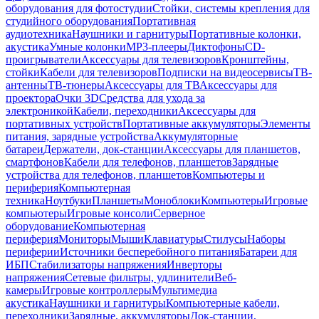
оборудования для фотостудии
Стойки, системы крепления для
студийного оборудования
Портативная
аудиотехника
Наушники и гарнитуры
Портативные колонки,
акустика
Умные колонки
MP3-плееры
Диктофоны
CD-
проигрыватели
Аксессуары для телевизоров
Кронштейны,
стойки
Кабели для телевизоров
Подписки на видеосервисы
ТВ-
антенны
ТВ-тюнеры
Аксессуары для ТВ
Аксессуары для
проектора
Очки 3D
Средства для ухода за
электроникой
Кабели, переходники
Аксессуары для
портативных устройств
Портативные аккумуляторы
Элементы
питания, зарядные устройства
Аккумуляторные
батареи
Держатели, док-станции
Аксессуары для планшетов,
смартфонов
Кабели для телефонов, планшетов
Зарядные
устройства для телефонов, планшетов
Компьютеры и
периферия
Компьютерная
техника
Ноутбуки
Планшеты
Моноблоки
Компьютеры
Игровые
компьютеры
Игровые консоли
Серверное
оборудование
Компьютерная
периферия
Мониторы
Мыши
Клавиатуры
Стилусы
Наборы
периферии
Источники бесперебойного питания
Батареи для
ИБП
Стабилизаторы напряжения
Инверторы
напряжения
Сетевые фильтры, удлинители
Веб-
камеры
Игровые контроллеры
Мультимедиа
акустика
Наушники и гарнитуры
Компьютерные кабели,
переходники
Зарядные, аккумуляторы
Док-станции,