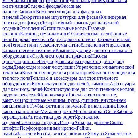
материалы
Шифер
Профнастил
Рулонная кровля
Кровельная
вентиляция
Отделка фасада
Фасадные
панели
Сайдинг
Комплектующие для фасадных
панелей
Декоративные штукатурки для фасада
Клинкерная
плитка для фасада
Декоративный камень для наружной
отделки
Отопление
Отопительные котлы
Газовые
колонки
Камины, печи-камины
Отопительные печи
Банные
печи
Водонагреватели
Радиаторы отопления, батареи
Теплый
пол
Теплые плинтусы
Системы антиобледенения
Управление
климатической техникой
Комплектующие для отопительного
оборудования
Стабилизаторы напряжения
Насосы
циркуляционные
Регулирующая арматура
Отвод и подвод
воды
Дымоходы и комплектующие
Управление климатической
техникой
Комплектующие для радиаторов
Комплектующие для
теплого пола
Топливо и аксессуары для отопительного
оборудования
Комплектующие для печей, каминов
Аксессуары
для каминов, печей
Комплектующие для отопительных котлов,
водонагревателей
Канализация
Тросы сантехнические,
вантузы
Прочистные машины
Трубы, фитинги внутренней
канализации
Трубы, фитинги наружной канализации
Люки
канализационные
Металлопрокат
Металлопрокат
Сваи
Заборы,
ограждения
Автоматика для ворот
Крепежные
изделия
Саморезы, шурупы
Гвозди
Анкеры, дюбели
Скобы,
штифты
Перфорированный крепеж
Гайки,
шайбы
Заклепки
Болты, винты, шпильки
Хомуты
Химические