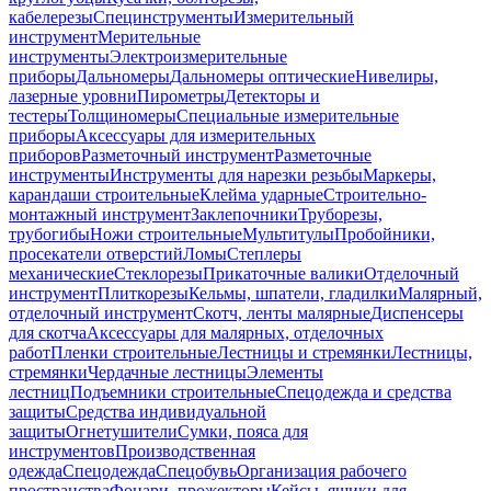
кабелерезы
Специнструменты
Измерительный
инструмент
Мерительные
инструменты
Электроизмерительные
приборы
Дальномеры
Дальномеры оптические
Нивелиры,
лазерные уровни
Пирометры
Детекторы и
тестеры
Толщиномеры
Специальные измерительные
приборы
Аксессуары для измерительных
приборов
Разметочный инструмент
Разметочные
инструменты
Инструменты для нарезки резьбы
Маркеры,
карандаши строительные
Клейма ударные
Строительно-
монтажный инструмент
Заклепочники
Труборезы,
трубогибы
Ножи строительные
Мультитулы
Пробойники,
просекатели отверстий
Ломы
Степлеры
механические
Стеклорезы
Прикаточные валики
Отделочный
инструмент
Плиткорезы
Кельмы, шпатели, гладилки
Малярный,
отделочный инструмент
Скотч, ленты малярные
Диспенсеры
для скотча
Аксессуары для малярных, отделочных
работ
Пленки строительные
Лестницы и стремянки
Лестницы,
стремянки
Чердачные лестницы
Элементы
лестниц
Подъемники строительные
Спецодежда и средства
защиты
Средства индивидуальной
защиты
Огнетушители
Сумки, пояса для
инструментов
Производственная
одежда
Спецодежда
Спецобувь
Организация рабочего
пространства
Фонари, прожекторы
Кейсы, ящики для