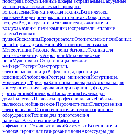
подогрева посуды
Винные шкафы встраиваемые
Вакуумные
упаковщики встраиваемые
Пароварки
встраиваемые
Климатическая техника
Вентиляторы
бытовые
Кондиционеры, сплит-системы
Охладители
воздуха
Водонагреватели
Увлажнители, очистители
воздуха
Камины, печи-камины
Обогреватели
Тепловые
завесы
Тепловые
пушки
Биокамины
Проветриватели
Отопительные печи
Банные
печи
Порталы для каминов
Вентиляторы вытяжные
Метеостанции
Газовые баллоны бытовые
Техника для
приготовления еды
Аэрогрили
Микроволновые
печи
Мультиварки
Сэндвичницы, хот-дог
мейкеры
Тостеры
Электрогрили,
электрошашлычницы
Вафельницы, орешницы,
кексницы
Хлебопечки
Ростеры, мини-печи
Йогуртницы,
мороженицы
Фризеры
Блинницы
Пароварки
Автоклавы для
консервирования
Сыроварни
Фритюрницы, фондю-
фритюрницы
Яйцеварки
Попкорницы
Техника для
дома
Пылесосы
Пылесосы профессиональные
Роботы-
пылесосы, мойщики окон
Пароочистители
Электровеники,
электрошвабры
Стеклоочистители
Стерилизационное
оборудование
Техника для приготовления
напитков
Электрочайники
Кофеварки,
кофемашины
Соковыжималки
Кофемолки
Вспениватели
молока
Сифоны для газирования воды
Аксессуары для