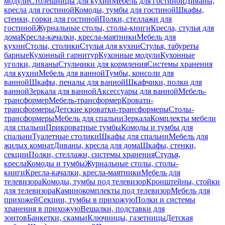
модули
Столешницы для кухни
Мебель для гостиной
Диваны,
кресла для гостиной
Комоды, тумбы для гостиной
Шкафы,
стенки, горки для гостиной
Полки, стеллажи для
гостиной
Журнальные столы, столы-книги
Кресла, стулья для
дома
Кресла-качалки, кресла-маятники
Мебель для
кухни
Столы, столики
Стулья для кухни
Стулья, табуреты
барные
Кухонный гарнитур
Кухонные модули
Кухонные
уголки, диваны
Стульчики для кормления
Системы хранения
для кухни
Мебель для ванной
Тумбы, консоли для
ванной
Шкафы, пеналы для ванной
Шкафчики, полки для
ванной
Зеркала для ванной
Аксессуары для ванной
Мебель-
трансформер
Мебель-трансформер
Кровати-
трансформеры
Детские кроватки-трансформеры
Столы-
трансформеры
Мебель для спальни
Зеркала
Комплекты мебели
для спальни
Прикроватные тумбы
Комоды и тумбы для
спальни
Туалетные столики
Шкафы для спальни
Мебель для
жилых комнат
Диваны, кресла для дома
Шкафы, стенки,
секции
Полки, стеллажи, системы хранения
Стулья,
кресла
Комоды и тумбы
Журнальные столы, столы-
книги
Кресла-качалки, кресла-маятники
Мебель для
телевизора
Комоды, тумбы под телевизор
Кронштейны, стойки
для телевизора
Каминокомплекты под телевизор
Мебель для
прихожей
Секции, тумбы в прихожую
Полки и системы
хранения в прихожую
Вешалки, подставки для
зонтов
Банкетки, скамьи
Ключницы, газетницы
Детская