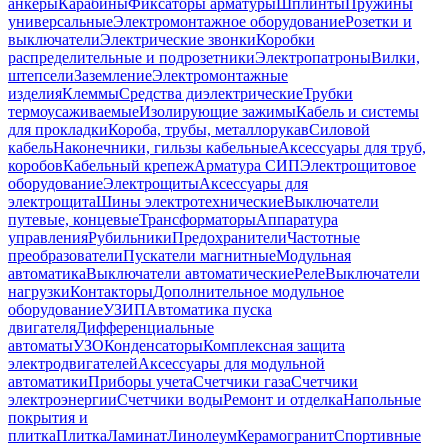
анкеры
Карабины
Фиксаторы арматуры
Шплинты
Пружины
универсальные
Электромонтажное оборудование
Розетки и
выключатели
Электрические звонки
Коробки
распределительные и подрозетники
Электропатроны
Вилки,
штепсели
Заземление
Электромонтажные
изделия
Клеммы
Средства диэлектрические
Трубки
термоусаживаемые
Изолирующие зажимы
Кабель и системы
для прокладки
Короба, трубы, металлорукав
Силовой
кабель
Наконечники, гильзы кабельные
Аксессуары для труб,
коробов
Кабельный крепеж
Арматура СИП
Электрощитовое
оборудование
Электрощиты
Аксессуары для
электрощита
Шины электротехнические
Выключатели
путевые, концевые
Трансформаторы
Аппаратура
управления
Рубильники
Предохранители
Частотные
преобразователи
Пускатели магнитные
Модульная
автоматика
Выключатели автоматические
Реле
Выключатели
нагрузки
Контакторы
Дополнительное модульное
оборудование
УЗИП
Автоматика пуска
двигателя
Дифференциальные
автоматы
УЗО
Конденсаторы
Комплексная защита
электродвигателей
Аксессуары для модульной
автоматики
Приборы учета
Счетчики газа
Счетчики
электроэнергии
Счетчики воды
Ремонт и отделка
Напольные
покрытия и
плитка
Плитка
Ламинат
Линолеум
Керамогранит
Спортивные