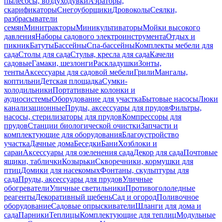
пылесосы, воздуходувки
Аэраторы,
скарификаторы
Снегоуборщики
Дровоколы
Сеялки,
разбрасыватели
семян
Минитракторы
Миникультиваторы
Мойки высокого
давления
Наборы садового электроинструмента
Отдых и
пикник
Батуты
Бассейны
Спа-бассейны
Комплекты мебели для
сада
Столы для сада
Стулья, кресла для сада
Качели
садовые
Гамаки, шезлонги
Раскладушки
Зонты,
тенты
Аксессуары для садовой мебели
Грили
Мангалы,
коптильни
Детская площадка
Сумки-
холодильники
Портативные колонки и
аудиосистемы
Оборудование для участка
Бытовые насосы
Люки
канализационные
Пруды, аксессуары для прудов
Фильтры,
насосы, стерилизаторы для прудов
Компрессоры для
прудов
Станции биологической очистки
Запчасти и
комплектующие для оборудования
Благоустройство
участка
Дачные дома
Беседки
Бани
Хозблоки и
сараи
Аксессуары для озеленения сада
Декор для сада
Почтовые
ящики, таблички
Козырьки
Скворечники, кормушки для
птиц
Домики для насекомых
Фонтаны, скульптуры для
сада
Пруды, аксессуары для прудов
Уличные
обогреватели
Уличные светильники
Противогололедные
реагенты
Декоративный щебень
Сад и огород
Поливочное
оборудование
Садовые опрыскиватели
Шланги для дома и
сада
Парники
Теплицы
Комплектующие для теплиц
Модульные