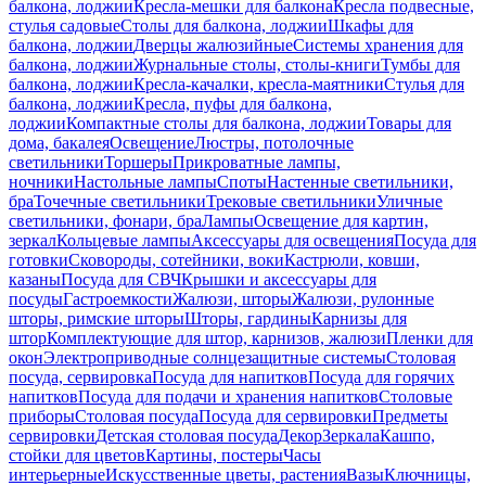
балкона, лоджии
Кресла-мешки для балкона
Кресла подвесные,
стулья садовые
Столы для балкона, лоджии
Шкафы для
балкона, лоджии
Дверцы жалюзийные
Системы хранения для
балкона, лоджии
Журнальные столы, столы-книги
Тумбы для
балкона, лоджии
Кресла-качалки, кресла-маятники
Стулья для
балкона, лоджии
Кресла, пуфы для балкона,
лоджии
Компактные столы для балкона, лоджии
Товары для
дома, бакалея
Освещение
Люстры, потолочные
светильники
Торшеры
Прикроватные лампы,
ночники
Настольные лампы
Споты
Настенные светильники,
бра
Точечные светильники
Трековые светильники
Уличные
светильники, фонари, бра
Лампы
Освещение для картин,
зеркал
Кольцевые лампы
Аксессуары для освещения
Посуда для
готовки
Сковороды, сотейники, воки
Кастрюли, ковши,
казаны
Посуда для СВЧ
Крышки и аксессуары для
посуды
Гастроемкости
Жалюзи, шторы
Жалюзи, рулонные
шторы, римские шторы
Шторы, гардины
Карнизы для
штор
Комплектующие для штор, карнизов, жалюзи
Пленки для
окон
Электроприводные солнцезащитные системы
Столовая
посуда, сервировка
Посуда для напитков
Посуда для горячих
напитков
Посуда для подачи и хранения напитков
Столовые
приборы
Столовая посуда
Посуда для сервировки
Предметы
сервировки
Детская столовая посуда
Декор
Зеркала
Кашпо,
стойки для цветов
Картины, постеры
Часы
интерьерные
Искусственные цветы, растения
Вазы
Ключницы,