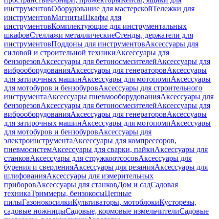
инструментов
Оборудование для мастерской
Тележки для
инструментов
Магниты
Шкафы для
инструментов
Комплектующие для инструментальных
шкафов
Стеллажи металлические
Стенды, держатели для
инструментов
Поддоны для инструментов
Аксессуары для
силовой и строительной техники
Аксессуары для
бензорезов
Аксессуары для бетоносмесителей
Аксессуары для
виброоборудования
Аксессуары для генераторов
Аксессуары
для затирочных машин
Аксессуары для мотопомп
Аксессуары
для мотобуров и бензобуров
Аксессуары для строительного
инструмента
Аксессуары пневмооборудования
Аксессуары для
бензорезов
Аксессуары для бетоносмесителей
Аксессуары для
виброоборудования
Аксессуары для генераторов
Аксессуары
для затирочных машин
Аксессуары для мотопомп
Аксессуары
для мотобуров и бензобуров
Аксессуары для
электроинструмента
Аксессуары для компрессоров,
пневмосистем
Аксессуары для сварки, пайки
Аксессуары для
станков
Аксессуары для стружкоотсосов
Аксессуары для
бурения и сверления
Аксессуары для резания
Аксессуары для
шлифования
Аксессуары для измерительных
приборов
Аксессуары для станков
Дом и сад
Садовая
техника
Триммеры, бензокосы
Цепные
пилы
Газонокосилки
Культиваторы, мотоблоки
Кусторезы,
садовые ножницы
Садовые, кормовые измельчители
Садовые