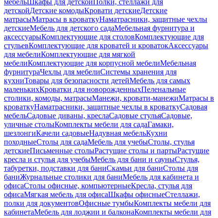
мебель
Шкафы для детской
Полки, стеллажи для
детской
Детские комоды
Кровати детские
Детские
матрасы
Матрасы в кроватку
Наматрасники, защитные чехлы
детские
Мебель для детского сада
Мебельная фурнитура и
аксессуары
Комплектующие для столов
Комплектующие для
стульев
Комплектующие для кроватей и кроваток
Аксессуары
для мебели
Комплектующие для мягкой
мебели
Комплектующие для корпусной мебели
Мебельная
фурнитура
Чехлы для мебели
Системы хранения для
кухни
Товары для безопасности детей
Мебель для самых
маленьких
Кроватки для новорожденных
Пеленальные
столики, комоды, матрасы
Манежи, кровати-манежи
Матрасы в
кроватку
Наматрасники, защитные чехлы в кроватку
Садовая
мебель
Садовые диваны, кресла
Садовые стулья
Садовые,
уличные столы
Комплекты мебели для сада
Гамаки,
шезлонги
Качели садовые
Надувная мебель
Кухни
походные
Столы для сада
Мебель для учебы
Столы, стулья
детские
Письменные столы
Растущие столы и парты
Растущие
кресла и стулья для учебы
Мебель для бани и сауны
Стулья,
табуретки, подставки для бани
Скамьи для бани
Столы для
бани
Журнальные столики для бани
Мебель для кабинета и
офиса
Столы офисные, компьютерные
Кресла, стулья для
офиса
Мягкая мебель для офиса
Шкафы офисные
Стеллажи,
полки для документов
Офисные тумбы
Комплекты мебели для
кабинета
Мебель для лоджии и балкона
Комплекты мебели для