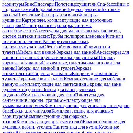
гарнитуры
Биде
Писсуары
Полотенцесушители
Спа-бассейны с
гидромассажем
Водоснабжение
Водонагреватели
Бытовые
насосы
Проточные фильтры для воды
Фильтры-
кувшины
Картриджи, комплектующие для проточных
фильтров
Магистральные фильтры, системы
сантехнические
Аксессуары для магистральных фильтров,
систем сантехнических
Трубы полипропиленовые
Фитинги
полипропиленовые
Расширительные баки,
гидроаккумуляторы
Обустройство ванной комнаты и
туалета
Мебель для ванной
Зеркала для ванной
Аксессуары для
ванной и туалета
Сиденья и чехлы для унитаза
Шторки,
карнизы для ванны
Стеклянные, пластиковые шторки для
ванны
Наборы для ванной и туалета
Зеркала
косметические
Сиденья для ванны
Коврики для ванной и
туалета
Экран-дверки в туалет
Комплектующие для мебели в
ванную
Комплектующие для сантехники
Экраны для ванн,
душевых поддонов
Опоры для ванн, душевых
поддонов
Комплектующие для ванн
Плинтусы для
сантехники
Сифоны, трапы
Комплектующие для
умывальников, моек
Комплектующие для унитазов, писсуаров,
биде
Бачки для унитазов
Комплектующие для душевых
гарнитуров
Комплектующие для сифонов,
трапов
Комплектующие для смесителей
Комплектующие для
душевых кабин, уголков
Сантехника для кухни
Кухонные
мойки
Кухонные мойки со смесителями
Смесители для