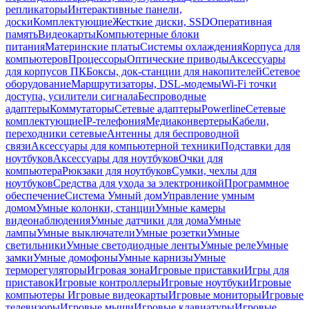
репликаторы
Интерактивные панели,
доски
Комплектующие
Жесткие диски, SSD
Оперативная
память
Видеокарты
Компьютерные блоки
питания
Материнские платы
Системы охлаждения
Корпуса для
компьютеров
Процессоры
Оптические приводы
Аксессуары
для корпусов ПК
Боксы, док-станции для накопителей
Сетевое
оборудование
Маршрутизаторы, DSL-модемы
Wi-Fi точки
доступа, усилители сигнала
Беспроводные
адаптеры
Коммутаторы
Сетевые адаптеры
Powerline
Сетевые
комплектующие
IP-телефония
Медиаконвертеры
Кабели,
переходники сетевые
Антенны для беспроводной
связи
Аксессуары для компьютерной техники
Подставки для
ноутбуков
Аксессуары для ноутбуков
Очки для
компьютера
Рюкзаки для ноутбуков
Сумки, чехлы для
ноутбуков
Средства для ухода за электроникой
Программное
обеспечение
Система Умный дом
Управление умным
домом
Умные колонки, станции
Умные камеры
видеонаблюдения
Умные датчики для дома
Умные
лампы
Умные выключатели
Умные розетки
Умные
светильники
Умные светодиодные ленты
Умные реле
Умные
замки
Умные домофоны
Умные карнизы
Умные
терморегуляторы
Игровая зона
Игровые приставки
Игры для
приставок
Игровые контроллеры
Игровые ноутбуки
Игровые
компьютеры
Игровые видеокарты
Игровые мониторы
Игровые
телевизоры
Игровые мыши
Игровые клавиатуры
Игровые