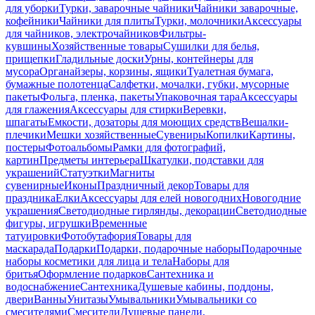
для уборки
Турки, заварочные чайники
Чайники заварочные,
кофейники
Чайники для плиты
Турки, молочники
Аксессуары
для чайников, электрочайников
Фильтры-
кувшины
Хозяйственные товары
Сушилки для белья,
прищепки
Гладильные доски
Урны, контейнеры для
мусора
Органайзеры, корзины, ящики
Туалетная бумага,
бумажные полотенца
Салфетки, мочалки, губки, мусорные
пакеты
Фольга, пленка, пакеты
Упаковочная тара
Аксессуары
для глажения
Аксессуары для стирки
Веревки,
шпагаты
Емкости, дозаторы для моющих средств
Вешалки-
плечики
Мешки хозяйственные
Сувениры
Копилки
Картины,
постеры
Фотоальбомы
Рамки для фотографий,
картин
Предметы интерьера
Шкатулки, подставки для
украшений
Статуэтки
Магниты
сувенирные
Иконы
Праздничный декор
Товары для
праздника
Елки
Аксессуары для елей новогодних
Новогодние
украшения
Светодиодные гирлянды, декорации
Светодиодные
фигуры, игрушки
Временные
татуировки
Фотобутафория
Товары для
маскарада
Подарки
Подарки, подарочные наборы
Подарочные
наборы косметики для лица и тела
Наборы для
бритья
Оформление подарков
Сантехника и
водоснабжение
Сантехника
Душевые кабины, поддоны,
двери
Ванны
Унитазы
Умывальники
Умывальники со
смесителями
Смесители
Душевые панели,