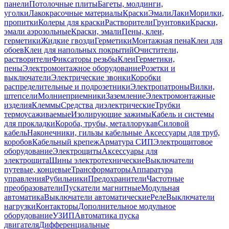
панели
Потолочные плиты
Багеты, молдинги,
уголки
Лакокрасочные материалы
Краски
Эмали
Лаки
Морилки,
пропитки
Колеры для краски
Растворители
Грунтовки
Краски,
эмали аэрозольные
Краски, эмали
Пены, клеи,
герметики
Жидкие гвозди
Герметики
Монтажная пена
Клеи для
обоев
Клеи для напольных покрытий
Очистители,
растворители
Фиксаторы резьбы
Клеи
Герметики,
пены
Электромонтажное оборудование
Розетки и
выключатели
Электрические звонки
Коробки
распределительные и подрозетники
Электропатроны
Вилки,
штепсели
Молниеприемники
Заземление
Электромонтажные
изделия
Клеммы
Средства диэлектрические
Трубки
термоусаживаемые
Изолирующие зажимы
Кабель и системы
для прокладки
Короба, трубы, металлорукав
Силовой
кабель
Наконечники, гильзы кабельные
Аксессуары для труб,
коробов
Кабельный крепеж
Арматура СИП
Электрощитовое
оборудование
Электрощиты
Аксессуары для
электрощита
Шины электротехнические
Выключатели
путевые, концевые
Трансформаторы
Аппаратура
управления
Рубильники
Предохранители
Частотные
преобразователи
Пускатели магнитные
Модульная
автоматика
Выключатели автоматические
Реле
Выключатели
нагрузки
Контакторы
Дополнительное модульное
оборудование
УЗИП
Автоматика пуска
двигателя
Дифференциальные