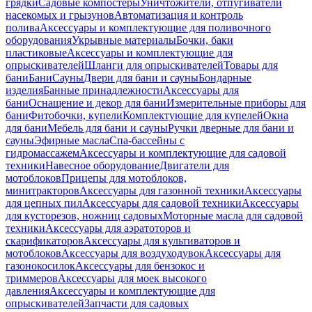
грядки
Садовые компостеры
Уничтожители, отпугиватели
насекомых и грызунов
Автоматизация и контроль
полива
Аксессуары и комплектующие для поливочного
оборудования
Укрывные материалы
Бочки, баки
пластиковые
Аксессуары и комплектующие для
опрыскивателей
Шланги для опрыскивателей
Товары для
бани
Бани
Сауны
Двери для бани и сауны
Бондарные
изделия
Банные принадлежности
Аксессуары для
бани
Оснащение и декор для бани
Измерительные приборы для
бани
Фитобочки, купели
Комплектующие для купелей
Окна
для бани
Мебель для бани и сауны
Ручки дверные для бани и
сауны
Эфирные масла
Спа-бассейны с
гидромассажем
Аксессуары и комплектующие для садовой
техники
Навесное оборудование
Двигатели для
мотоблоков
Прицепы для мотоблоков,
минитракторов
Аксессуары для газонной техники
Аксессуары
для цепных пил
Аксессуары для садовой техники
Аксессуары
для кусторезов, ножниц садовых
Моторные масла для садовой
техники
Аксессуары для аэратоторов и
скарификаторов
Аксессуары для культиваторов и
мотоблоков
Аксессуары для воздуходувок
Аксессуары для
газонокосилок
Аксессуары для бензокос и
триммеров
Аксессуары для моек высокого
давления
Аксессуары и комплектующие для
опрыскивателей
Запчасти для садовых