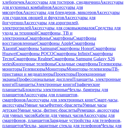
хлебопечек
Аксессуары для тостеров, сэндвичниц
Аксессуары
для кухонных комбайнов
Аксессуары для
мясорубок
Аксессуары для блендеров, миксеров
Аксессуары
для сушилок овощей и фруктов
Аксессуары для
йогуртниц
Аксессуары для аэрогрилей,
электрогрилей
Аксессуары для соковыжималок
Средства для
ухода за техникой
Смартфоны, ТВ и
электроника
Смартфоны
Смартфоны
Смартфоны
восстановленные
Смартфоны Apple
Смартфоны
Xiaomi
Смартфоны Samsung
Смартфоны Honor
Смартфоны
Huawei
Смартфоны POCO
Смартфоны Infinix
Смартфоны
Tecno
Смартфоны Realme
Смартфоны Samsung Galaxy S26
series
Кнопочные телефоны
Складные смартфоны
Телевизоры,
мониторы
Телевизоры
Мониторы
Мониторы-телевизоры
ТВ-
приставки и медиаплееры
Проекторы
Проекционные
экраны
Профессиональные дисплеи
Планшеты, электронные
книги
Планшеты
Электронные книги
Графические
планшеты
Блокноты электронные
Чехлы, бамперы для
планшетов
Аксессуары для планшетов,
смартфонов
Аксессуары для электронных книг
Смарт-часы,
аксессуары
Умные часы
Фитнес-браслеты
Умные часы
детские
Умные часы, фитнес-браслеты
Ремешки, аксессуары
для умных часов
Кабели для умных часов
Аксессуары для
смартфонов, планшетов
Зарядные устройства для телефонов,
планшетов
Чехлы, защитные стекла для телефонов
Чехлы для