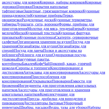
аксессуары для ковров
Коврики, наборы ковриков
Ковровые
дорожки
Циновки
Покрытия напольные
тафтинговые
Защитные, грязезащитные коврики
Кухонные
принадлежности
Кухонные приборы
Терки,
овощерезки
Разделочные доски
Кухонные термометры,
таймеры
Дуршлаги, сита, воронки
Формы, приборы для
приготовления
Молотки для мяса, тендерайзеры
Кухонные
мелочи
Миски
Кухонный текстиль
Кухонные фартуки,
прихватки
Кухонные полотенца
Скатерти, сервировочные
салфетки
Организация хранения на кухне
Посуда для
хранения
Органайзеры для кухни
Органайзеры для
специй
Посуда для ланча
Полки и аксессуары на
рейлинги
Рейлинги для кухни
Одноразовая посуда,
упаковка
Вакуумные пакеты,
контейнеры
Бакалея
Кофе
Чай
Цикорий, какао, горячий
шоколад
Сиропы и топпинги
Консервирование и
дистилляция
Автоклавы для консервирования
Аксессуары для
консервирования
Приспособления для
консервирования
Открывалки
Пивоварни
Емкости для
брожения
Ингредиенты для приготовления алкогольных
напитков
Аксессуары для приготовления и хранения
алкогольных напитков
Комплектующие для
дистилляторов
Прессы, дробилки для виноделия и
пивоварения
Дистилляторы бытовые
Уборочный
инвентарь
Швабры, насадки
Ведра, тазы для уборки
Наборы