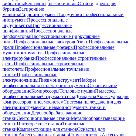
вибраторы
Бензорезы, резчики швов
Стойки, дрели для
бурения
Затирочные
машины
Гидроинструмент
Погрузчики
Профессиональный
инструмент
Профессиональные
шуруповерты
Профессиональные
шлифмашины
Профессиональные
перфораторы
Профессиональные циркулярные
пилы
Профессиональные электролобзики
Профессиональные
дрели
Профессиональные фрезеры
Профессиональные
мультиинструменты
Профессиональные
электрорубанки
Профессиональные строительные
фены
Профессиональные строительные
пистолеты
Профессиональные точильные
станки
Профессиональные
электроножницы
Пневмоинструмент
Наборы
профессионального электроинструмента
Строительное
оборудование
Компрессоры
Тепловые пушки
Пылесосы
профессиональные
Стружкоотсосы
Домкраты
Аксессуары для
компрессоров, пневмосистем
Системы пылеудаления для
электроинструмента
Пневмоинструмент
Станки и
оборудование
Деревообрабатывающие
станки
Ленточнопильные станки
Металлообрабатывающие
станки
Плиткорезные станки
Точильные
станки
Комплектующие для станков
Оснастка для
станков
Аксессуары для станков
Стружкоотсосы
Аксессуары