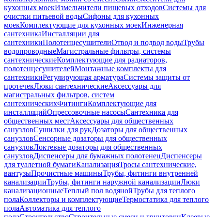
кухонных моек
Измельчители пищевых отходов
Системы для
очистки питьевой воды
Сифоны для кухонных
моек
Комплектующие для кухонных моек
Инженерная
сантехника
Инсталляции для
сантехники
Полотенцесушители
Отвод и подвод воды
Трубы
водопроводные
Магистральные фильтры, системы
сантехнические
Комплектующие для радиаторов,
полотенцесушителей
Монтажные комплекты для
сантехники
Регулирующая арматура
Системы защиты от
протечек
Люки сантехнические
Аксессуары для
магистральных фильтров, систем
сантехнических
Фитинги
Комплектующие для
инсталляций
Опрессовочные насосы
Сантехника для
общественных мест
Аксессуары для общественных
санузлов
Сушилки для рук
Дозаторы для общественных
санузлов
Сенсорные дозаторы для общественных
санузлов
Локтевые дозаторы для общественных
санузлов
Диспенсеры для бумажных полотенец
Диспенсеры
для туалетной бумаги
Канализация
Тросы сантехнические,
вантузы
Прочистные машины
Трубы, фитинги внутренней
канализации
Трубы, фитинги наружной канализации
Люки
канализационные
Теплый пол водяной
Трубы для теплого
пола
Коллекторы и комплектующие
Термостатика для теплого
пола
Автоматика для теплого
пола
Строительство
Строительные смеси и грунтовки
Клеевые