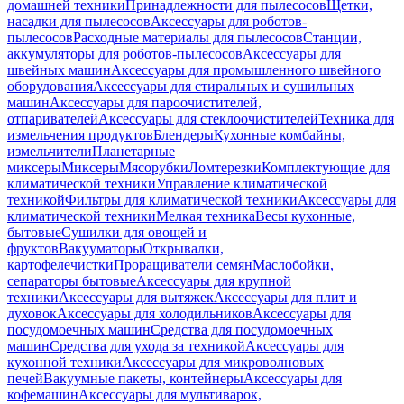
домашней техники
Принадлежности для пылесосов
Щетки,
насадки для пылесосов
Аксессуары для роботов-
пылесосов
Расходные материалы для пылесосов
Станции,
аккумуляторы для роботов-пылесосов
Аксессуары для
швейных машин
Аксессуары для промышленного швейного
оборудования
Аксессуары для стиральных и сушильных
машин
Аксессуары для пароочистителей,
отпаривателей
Аксессуары для стеклоочистителей
Техника для
измельчения продуктов
Блендеры
Кухонные комбайны,
измельчители
Планетарные
миксеры
Миксеры
Мясорубки
Ломтерезки
Комплектующие для
климатической техники
Управление климатической
техникой
Фильтры для климатической техники
Аксессуары для
климатической техники
Мелкая техника
Весы кухонные,
бытовые
Сушилки для овощей и
фруктов
Вакууматоры
Открывалки,
картофелечистки
Проращиватели семян
Маслобойки,
сепараторы бытовые
Аксессуары для крупной
техники
Аксессуары для вытяжек
Аксессуары для плит и
духовок
Аксессуары для холодильников
Аксессуары для
посудомоечных машин
Средства для посудомоечных
машин
Средства для ухода за техникой
Аксессуары для
кухонной техники
Аксессуары для микроволновых
печей
Вакуумные пакеты, контейнеры
Аксессуары для
кофемашин
Аксессуары для мультиварок,