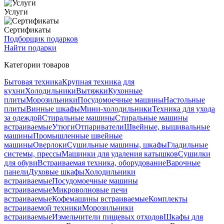
Услуги
Сертификаты
Подборщик подарков
Найти подарки
Категории товаров
Бытовая техника
Крупная техника для
кухни
Холодильники
Вытяжки
Кухонные
плиты
Морозильники
Посудомоечные машины
Настольные
плиты
Винные шкафы
Мини-холодильники
Техника для ухода
за одеждой
Стиральные машины
Стиральные машины
встраиваемые
Утюги
Отпариватели
Швейные, вышивальные
машины
Промышленные швейные
машины
Оверлоки
Сушильные машины, шкафы
Гладильные
системы, прессы
Машинки для удаления катышков
Сушилки
для обуви
Встраиваемая техника, оборудование
Варочные
панели
Духовые шкафы
Холодильники
встраиваемые
Посудомоечные машины
встраиваемые
Микроволновые печи
встраиваемые
Кофемашины встраиваемые
Комплекты
встраиваемой техники
Морозильники
встраиваемые
Измельчители пищевых отходов
Шкафы для