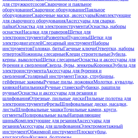
для стружкоотсосов
Сварочное и паяльное
оборудование
Сварочное оборудование
Паяльное
оборудование
Сварочные маски, аксессуары
Комплектующие
для сварочного оборудования
Аксессуары для сварки,
пайки
Оснастка для электроинструмента
Оснастка, наборы
оснастки
Насадки для граверов
Щетки для
электроинструмента
Развертки
Пуансоны
Щетки для
электродвигателей
Слесарный инструмент
Наборы
инструментов
Головки, биты
Гаечные ключи
Отвертки, наборы
отверток
Ножницы слесарные
Клещи строительные
Зубила,
керны, выколотки
Щетки слесарные
Оснастка и аксессуары для
бурения и сверления
Сверла, буры, зенкеры
Коронки
Зубила для
электроинструмента
Аксессуары для бурения и
сверления
Столярный инструмент
Тиски, струбцины,
гейферные зажимы
Ручные пилы, ножовки
Молотки, кувалды,
киянки
Напильники
Ручные стамески
Рубанки, рашпили
ручные
Оснастка и аксессуары для резания и
шлифования
Отрезные, пильные диски
Пильные полотна для
электроинструмента
Фрезы
Шлифовальные диски, насадки,
листы
Шлифовальные чашки
Точильные камни, круги,
сегменты
Полировальные валы
Направляющие
шины
Комплектующие для резания
Аксессуары для
резания
Аксессуары для шлифования
Электромонтажный
инструмент
Обжимной инструмент
Плоскогубцы,
круглогубцы
Кусачки, болторезы,