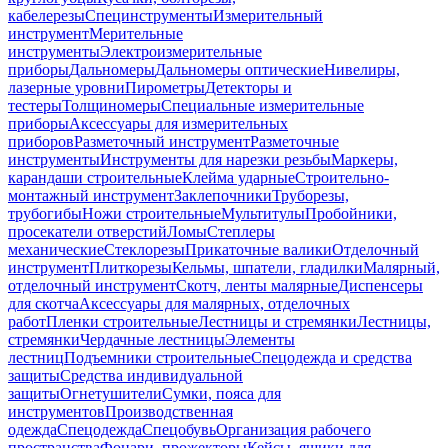
кабелерезы
Специнструменты
Измерительный
инструмент
Мерительные
инструменты
Электроизмерительные
приборы
Дальномеры
Дальномеры оптические
Нивелиры,
лазерные уровни
Пирометры
Детекторы и
тестеры
Толщиномеры
Специальные измерительные
приборы
Аксессуары для измерительных
приборов
Разметочный инструмент
Разметочные
инструменты
Инструменты для нарезки резьбы
Маркеры,
карандаши строительные
Клейма ударные
Строительно-
монтажный инструмент
Заклепочники
Труборезы,
трубогибы
Ножи строительные
Мультитулы
Пробойники,
просекатели отверстий
Ломы
Степлеры
механические
Стеклорезы
Прикаточные валики
Отделочный
инструмент
Плиткорезы
Кельмы, шпатели, гладилки
Малярный,
отделочный инструмент
Скотч, ленты малярные
Диспенсеры
для скотча
Аксессуары для малярных, отделочных
работ
Пленки строительные
Лестницы и стремянки
Лестницы,
стремянки
Чердачные лестницы
Элементы
лестниц
Подъемники строительные
Спецодежда и средства
защиты
Средства индивидуальной
защиты
Огнетушители
Сумки, пояса для
инструментов
Производственная
одежда
Спецодежда
Спецобувь
Организация рабочего
пространства
Фонари, прожекторы
Кейсы, ящики для