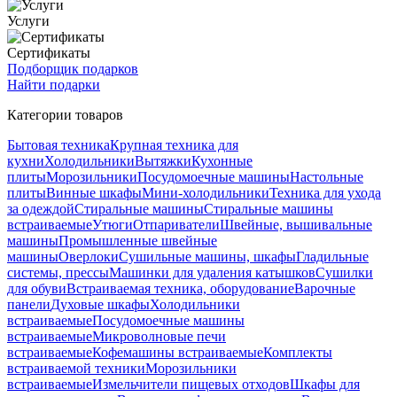
Услуги
Сертификаты
Подборщик подарков
Найти подарки
Категории товаров
Бытовая техника
Крупная техника для
кухни
Холодильники
Вытяжки
Кухонные
плиты
Морозильники
Посудомоечные машины
Настольные
плиты
Винные шкафы
Мини-холодильники
Техника для ухода
за одеждой
Стиральные машины
Стиральные машины
встраиваемые
Утюги
Отпариватели
Швейные, вышивальные
машины
Промышленные швейные
машины
Оверлоки
Сушильные машины, шкафы
Гладильные
системы, прессы
Машинки для удаления катышков
Сушилки
для обуви
Встраиваемая техника, оборудование
Варочные
панели
Духовые шкафы
Холодильники
встраиваемые
Посудомоечные машины
встраиваемые
Микроволновые печи
встраиваемые
Кофемашины встраиваемые
Комплекты
встраиваемой техники
Морозильники
встраиваемые
Измельчители пищевых отходов
Шкафы для