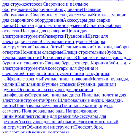
для стружкоотсосов
Сварочное и паяльное
оборудование
Сварочное оборудование
Паяльное
оборудование
Сварочные маски, аксессуары
Комплектующие
для сварочного оборудования
Аксессуары для сварки,
пайки
Оснастка для электроинструмента
Оснастка, наборы
оснастки
Насадки для граверов
Щетки для
электроинструмента
Развертки
Пуансоны
Щетки для
электродвигателей
Слесарный инструмент
Наборы
инструментов
Головки, биты
Гаечные ключи
Отвертки, наборы
отверток
Ножницы слесарные
Клещи строительные
Зубила,
керны, выколотки
Щетки слесарные
Оснастка и аксессуары для
бурения и сверления
Сверла, буры, зенкеры
Коронки
Зубила для
электроинструмента
Аксессуары для бурения и
сверления
Столярный инструмент
Тиски, струбцины,
гейферные зажимы
Ручные пилы, ножовки
Молотки, кувалды,
киянки
Напильники
Ручные стамески
Рубанки, рашпили
ручные
Оснастка и аксессуары для резания и
шлифования
Отрезные, пильные диски
Пильные полотна для
электроинструмента
Фрезы
Шлифовальные диски, насадки,
листы
Шлифовальные чашки
Точильные камни, круги,
сегменты
Полировальные валы
Направляющие
шины
Комплектующие для резания
Аксессуары для
резания
Аксессуары для шлифования
Электромонтажный
инструмент
Обжимной инструмент
Плоскогубцы,
круглогубцы
Кусачки, болторезы,