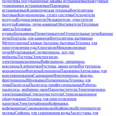
подогрева посуды
Винные шкафы встраиваемые
Вакуумные
упаковщики встраиваемые
Пароварки
встраиваемые
Климатическая техника
Вентиляторы
бытовые
Кондиционеры, сплит-системы
Охладители
воздуха
Водонагреватели
Увлажнители, очистители
воздуха
Камины, печи-камины
Обогреватели
Тепловые
завесы
Тепловые
пушки
Биокамины
Проветриватели
Отопительные печи
Банные
печи
Порталы для каминов
Вентиляторы вытяжные
Метеостанции
Газовые баллоны бытовые
Техника для
приготовления еды
Аэрогрили
Микроволновые
печи
Мультиварки
Сэндвичницы, хот-дог
мейкеры
Тостеры
Электрогрили,
электрошашлычницы
Вафельницы, орешницы,
кексницы
Хлебопечки
Ростеры, мини-печи
Йогуртницы,
мороженицы
Фризеры
Блинницы
Пароварки
Автоклавы для
консервирования
Сыроварни
Фритюрницы, фондю-
фритюрницы
Яйцеварки
Попкорницы
Техника для
дома
Пылесосы
Пылесосы профессиональные
Роботы-
пылесосы, мойщики окон
Пароочистители
Электровеники,
электрошвабры
Стеклоочистители
Стерилизационное
оборудование
Техника для приготовления
напитков
Электрочайники
Кофеварки,
кофемашины
Соковыжималки
Кофемолки
Вспениватели
молока
Сифоны для газирования воды
Аксессуары для