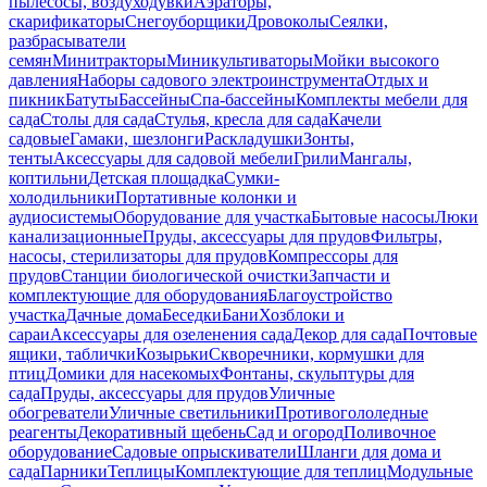
пылесосы, воздуходувки
Аэраторы,
скарификаторы
Снегоуборщики
Дровоколы
Сеялки,
разбрасыватели
семян
Минитракторы
Миникультиваторы
Мойки высокого
давления
Наборы садового электроинструмента
Отдых и
пикник
Батуты
Бассейны
Спа-бассейны
Комплекты мебели для
сада
Столы для сада
Стулья, кресла для сада
Качели
садовые
Гамаки, шезлонги
Раскладушки
Зонты,
тенты
Аксессуары для садовой мебели
Грили
Мангалы,
коптильни
Детская площадка
Сумки-
холодильники
Портативные колонки и
аудиосистемы
Оборудование для участка
Бытовые насосы
Люки
канализационные
Пруды, аксессуары для прудов
Фильтры,
насосы, стерилизаторы для прудов
Компрессоры для
прудов
Станции биологической очистки
Запчасти и
комплектующие для оборудования
Благоустройство
участка
Дачные дома
Беседки
Бани
Хозблоки и
сараи
Аксессуары для озеленения сада
Декор для сада
Почтовые
ящики, таблички
Козырьки
Скворечники, кормушки для
птиц
Домики для насекомых
Фонтаны, скульптуры для
сада
Пруды, аксессуары для прудов
Уличные
обогреватели
Уличные светильники
Противогололедные
реагенты
Декоративный щебень
Сад и огород
Поливочное
оборудование
Садовые опрыскиватели
Шланги для дома и
сада
Парники
Теплицы
Комплектующие для теплиц
Модульные