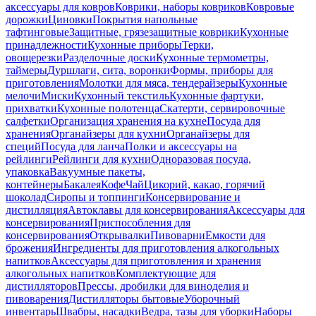
аксессуары для ковров
Коврики, наборы ковриков
Ковровые
дорожки
Циновки
Покрытия напольные
тафтинговые
Защитные, грязезащитные коврики
Кухонные
принадлежности
Кухонные приборы
Терки,
овощерезки
Разделочные доски
Кухонные термометры,
таймеры
Дуршлаги, сита, воронки
Формы, приборы для
приготовления
Молотки для мяса, тендерайзеры
Кухонные
мелочи
Миски
Кухонный текстиль
Кухонные фартуки,
прихватки
Кухонные полотенца
Скатерти, сервировочные
салфетки
Организация хранения на кухне
Посуда для
хранения
Органайзеры для кухни
Органайзеры для
специй
Посуда для ланча
Полки и аксессуары на
рейлинги
Рейлинги для кухни
Одноразовая посуда,
упаковка
Вакуумные пакеты,
контейнеры
Бакалея
Кофе
Чай
Цикорий, какао, горячий
шоколад
Сиропы и топпинги
Консервирование и
дистилляция
Автоклавы для консервирования
Аксессуары для
консервирования
Приспособления для
консервирования
Открывалки
Пивоварни
Емкости для
брожения
Ингредиенты для приготовления алкогольных
напитков
Аксессуары для приготовления и хранения
алкогольных напитков
Комплектующие для
дистилляторов
Прессы, дробилки для виноделия и
пивоварения
Дистилляторы бытовые
Уборочный
инвентарь
Швабры, насадки
Ведра, тазы для уборки
Наборы