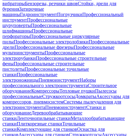
вибраторы
Бензорезы, резчики швов
Стойки, дрели для
бурения
Затирочные
машины
Гидроинструмент
Погрузчики
Профессиональный
инструмент
Профессиональные
шуруповерты
Профессиональные
шлифмашины
Профессиональные
перфораторы
Профессиональные циркулярные
пилы
Профессиональные электролобзики
Профессиональные
дрели
Профессиональные фрезеры
Профессиональные
мультиинструменты
Профессиональные
электрорубанки
Профессиональные строительные
фены
Профессиональные строительные
пистолеты
Профессиональные точильные
станки
Профессиональные
электроножницы
Пневмоинструмент
Наборы
профессионального электроинструмента
Строительное
оборудование
Компрессоры
Тепловые пушки
Пылесосы
профессиональные
Стружкоотсосы
Домкраты
Аксессуары для
компрессоров, пневмосистем
Системы пылеудаления для
электроинструмента
Пневмоинструмент
Станки и
оборудование
Деревообрабатывающие
станки
Ленточнопильные станки
Металлообрабатывающие
станки
Плиткорезные станки
Точильные
станки
Комплектующие для станков
Оснастка для
станков
Аксессуары для станков
Стружкоотсосы
Аксессуары