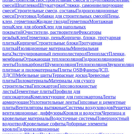
смеси
Шпатлевки
Штукатурки
Стяжки, самонивелирующие
смеси
Строительные смеси, составы
Гидроизоляционные
смеси
Грунтовки
Добавки для строительных смесей
Пены,
клеи, герметики
Жидкие гвозди
Герметики
Монтажная
пена
Клеи для обоев
Клеи для напольных
покрытий
Очистители, растворители
Фиксаторы
резьбы
Клеи
Герметики, пены
Кирпичи, блоки, тротуарная
плитка
Кирпичи
Строительные блоки
Тротуарная
плитка
Изоляционные материалы
Минеральная
вата
Экструдированный пенополистирол
Пенопласт
Пленки,
мембраны
Отражающая теплоизоляция
Гидроизоляционные
ленты
Поликарбонат
Шумоизоляция
Теплоизоляция
Звукоизоляц
плитные и пиломатериалы
Плиты OSB
Фанера
ДСП,
ЛДСП
Мебельные щиты
Террасные доски
Древесные
плиты
Пиломатериалы
Материалы для сухого
строительства
Гипсокартон
Гипсоволокнистые
листы
Цементные плиты
Профили для
гипсокартона
Комплектующие для гипсокартона
Ленты
армирующие
Уплотнительные ленты
Гипсовые и цементные
плиты
Вентиляторы вытяжные
Системы воздуховодов
Решетки
вентиляционные, диффузоры
Кровля и водосток
Черепица и
кровельные материалы
Водосточные системы
Поверхностный
водоотвод
Кровельные софиты
Доборные элементы
кровли
Гидроизоляционные