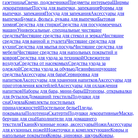
газетницы
Свечи, подсвечники
Предметы интерьера
Ширмы
декоративные
Посуда для выпечки, запекания
Формы для
выпечки, запекания
Посуда для запекания
Аксессуары для
выпечки
Бумага, фольга, рукава для выпечки
Бытовая
химия
Средства для стирки
Средства для посудомоечных
машин
Универсальные, специальные чистящие
средства
Чистящие средства для стекол и зеркал
Чистящие
средства для ванной и туалета
Чистящие средства для
кухни
Средства для мытья посуды
Чистящие средства для
мебели
Чистящие средства для напольных покрытий и
ковров
Средства для ухода за техникой
Освежители
воздуха
Средства от насекомых
Средства ухода за
одеждой
Средства ухода за обувью
Дезинфицирующие
средства
Аксессуары для бара
Сервировка для
напитков
Аксессуары для хранения напитков
Аксессуары для
приготовления коктейлей
Аксессуары для охлаждения
напитков
Наборы для бара, мини-бары
Штопоры, открывалки
для бутылок
Домашний текстиль
Подушки для
сна
Одеяла
Комплекты постельных
принадлежностей
Постельное белье
Пледы,
покрывала
Полотенца
Скатерти
Подушки декоративные
Маски,
беруши для сна
Наполнители для домашнего
текстиля
Ткани
Кухонные ножи, аксессуары
Ножи
Аксессуары
для кухонных ножей
Ножеточки и комплектующие
Ковры и
напольные покрытия
Ковры, циновки, шкуры
Ковры,