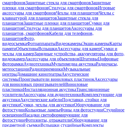
смартфонов
Защитные стекла для смартфонов
Защитные
пленки для смартфонов
Стилусы для смартфонов
Игровые
аксессуары для смартфонов
Чехлы для планшетов
Чехлы с
клавиатурой для планшетов
Защитные стекла для
планшетов
Защитные пленки для планшетов
Сумки для
планшетов
Стилусы для планшетов
Аксессуары для
планшетов, смартфонов
Кабели для телефонов,
планшетов
Фото,
видеосъемка
Фотоаппараты
Видеокамеры
Экшн-камеры
Карты
памяти
Объективы
Вспышки
Аксессуары для камер
Сумки и
чехлы для камер
Зарядные устройства, аккумуляторы для фото,
видеокамер
Аксессуары для объективов
Штативы
Цифровые
фоторамки
Аудиотехника
Мультимедиа акустика
Радиочасы,
метеостанции
Радиоприемники
Музыкальные
центры
Домашние кинотеатры
Акустические
системы
Проигрыватели виниловых пластинок
Аксессуары
для виниловых проигрывателей
Виниловые
пластинки
Инсталляционная акустика
Трансляционные
усилители
Аксессуары для аудиотехники
Комплектующие для
акустики
Акустические кабели
Подставки, стойки для
акустики
Сумки, чехлы для акустики
Оборудование для
фотостудии
Кольцевые лампы
Фоны для фотостудии
Студийное
освещение
Насадки светоформирующие для
фотостудии
Фотозонты, отражатели
Оборудование для
предметной съемки
Вспышки студийные
Комплекты