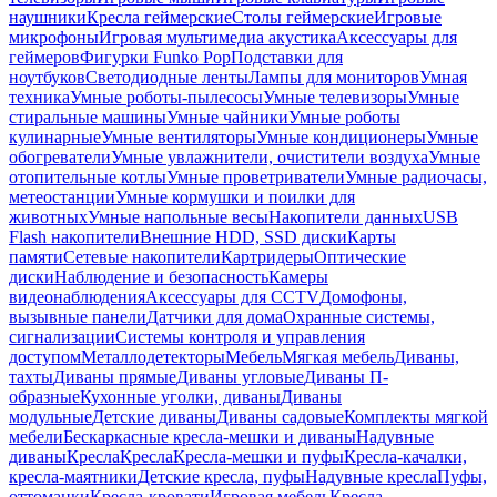
наушники
Кресла геймерские
Столы геймерские
Игровые
микрофоны
Игровая мультимедиа акустика
Аксессуары для
геймеров
Фигурки Funko Pop
Подставки для
ноутбуков
Светодиодные ленты
Лампы для мониторов
Умная
техника
Умные роботы-пылесосы
Умные телевизоры
Умные
стиральные машины
Умные чайники
Умные роботы
кулинарные
Умные вентиляторы
Умные кондиционеры
Умные
обогреватели
Умные увлажнители, очистители воздуха
Умные
отопительные котлы
Умные проветриватели
Умные радиочасы,
метеостанции
Умные кормушки и поилки для
животных
Умные напольные весы
Накопители данных
USB
Flash накопители
Внешние HDD, SSD диски
Карты
памяти
Сетевые накопители
Картридеры
Оптические
диски
Наблюдение и безопасность
Камеры
видеонаблюдения
Аксессуары для CCTV
Домофоны,
вызывные панели
Датчики для дома
Охранные системы,
сигнализации
Системы контроля и управления
доступом
Металлодетекторы
Мебель
Мягкая мебель
Диваны,
тахты
Диваны прямые
Диваны угловые
Диваны П-
образные
Кухонные уголки, диваны
Диваны
модульные
Детские диваны
Диваны садовые
Комплекты мягкой
мебели
Бескаркасные кресла-мешки и диваны
Надувные
диваны
Кресла
Кресла
Кресла-мешки и пуфы
Кресла-качалки,
кресла-маятники
Детские кресла, пуфы
Надувные кресла
Пуфы,
оттоманки
Кресла-кровати
Игровая мебель
Кресла