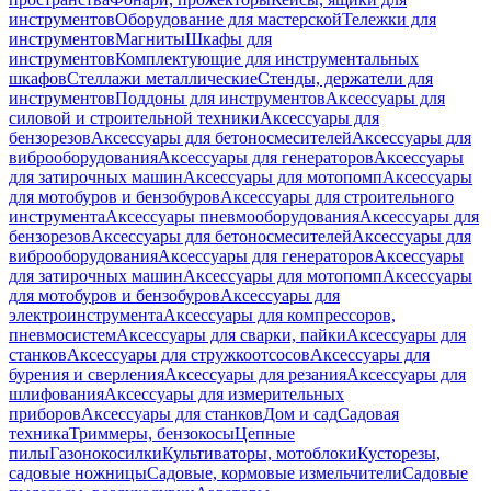
инструментов
Оборудование для мастерской
Тележки для
инструментов
Магниты
Шкафы для
инструментов
Комплектующие для инструментальных
шкафов
Стеллажи металлические
Стенды, держатели для
инструментов
Поддоны для инструментов
Аксессуары для
силовой и строительной техники
Аксессуары для
бензорезов
Аксессуары для бетоносмесителей
Аксессуары для
виброоборудования
Аксессуары для генераторов
Аксессуары
для затирочных машин
Аксессуары для мотопомп
Аксессуары
для мотобуров и бензобуров
Аксессуары для строительного
инструмента
Аксессуары пневмооборудования
Аксессуары для
бензорезов
Аксессуары для бетоносмесителей
Аксессуары для
виброоборудования
Аксессуары для генераторов
Аксессуары
для затирочных машин
Аксессуары для мотопомп
Аксессуары
для мотобуров и бензобуров
Аксессуары для
электроинструмента
Аксессуары для компрессоров,
пневмосистем
Аксессуары для сварки, пайки
Аксессуары для
станков
Аксессуары для стружкоотсосов
Аксессуары для
бурения и сверления
Аксессуары для резания
Аксессуары для
шлифования
Аксессуары для измерительных
приборов
Аксессуары для станков
Дом и сад
Садовая
техника
Триммеры, бензокосы
Цепные
пилы
Газонокосилки
Культиваторы, мотоблоки
Кусторезы,
садовые ножницы
Садовые, кормовые измельчители
Садовые