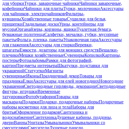
для уборки
Турки, заварочные чайники
Чайники заварочные,
кофейники
Чайники для плиты
Турки, молочники
Аксессуары
для чайников, электрочайников
Фильтры-
кувшины
Хозяйственные товары
Сушилки для белья,
прищепки
Гладильные доски
Урны, контейнеры для
мусора
Органайзеры, корзины, ящики
Туалетная бумага,
бумажные полотенца
Салфетки, мочалки, губки, мусорные
пакеты
Фольга, пленка, пакеты
Упаковочная тара
Аксессуары
для глажения
Аксессуары для стирки
Веревки,
шпагаты
Емкости, дозаторы для моющих средств
Вешалки-
плечики
Мешки хозяйственные
Сувениры
Копилки
Картины,
постеры
Фотоальбомы
Рамки для фотографий,
картин
Предметы интерьера
Шкатулки, подставки для
украшений
Статуэтки
Магниты
сувенирные
Иконы
Праздничный декор
Товары для
праздника
Елки
Аксессуары для елей новогодних
Новогодние
украшения
Светодиодные гирлянды, декорации
Светодиодные
фигуры, игрушки
Временные
татуировки
Фотобутафория
Товары для
маскарада
Подарки
Подарки, подарочные наборы
Подарочные
наборы косметики для лица и тела
Наборы для
бритья
Оформление подарков
Сантехника и
водоснабжение
Сантехника
Душевые кабины, поддоны,
двери
Ванны
Унитазы
Умывальники
Умывальники со
смесителями
Смесители
Душевые панели,