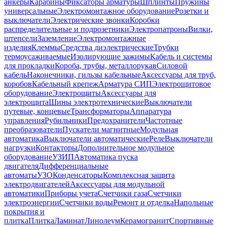
анкеры
Карабины
Фиксаторы арматуры
Шплинты
Пружины
универсальные
Электромонтажное оборудование
Розетки и
выключатели
Электрические звонки
Коробки
распределительные и подрозетники
Электропатроны
Вилки,
штепсели
Заземление
Электромонтажные
изделия
Клеммы
Средства диэлектрические
Трубки
термоусаживаемые
Изолирующие зажимы
Кабель и системы
для прокладки
Короба, трубы, металлорукав
Силовой
кабель
Наконечники, гильзы кабельные
Аксессуары для труб,
коробов
Кабельный крепеж
Арматура СИП
Электрощитовое
оборудование
Электрощиты
Аксессуары для
электрощита
Шины электротехнические
Выключатели
путевые, концевые
Трансформаторы
Аппаратура
управления
Рубильники
Предохранители
Частотные
преобразователи
Пускатели магнитные
Модульная
автоматика
Выключатели автоматические
Реле
Выключатели
нагрузки
Контакторы
Дополнительное модульное
оборудование
УЗИП
Автоматика пуска
двигателя
Дифференциальные
автоматы
УЗО
Конденсаторы
Комплексная защита
электродвигателей
Аксессуары для модульной
автоматики
Приборы учета
Счетчики газа
Счетчики
электроэнергии
Счетчики воды
Ремонт и отделка
Напольные
покрытия и
плитка
Плитка
Ламинат
Линолеум
Керамогранит
Спортивные