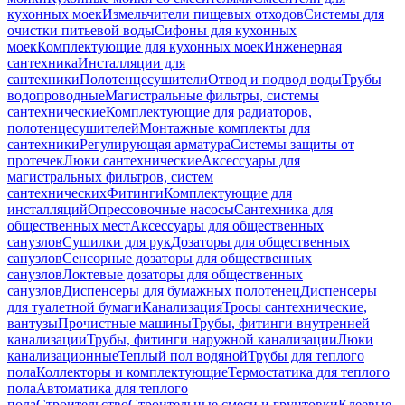
кухонных моек
Измельчители пищевых отходов
Системы для
очистки питьевой воды
Сифоны для кухонных
моек
Комплектующие для кухонных моек
Инженерная
сантехника
Инсталляции для
сантехники
Полотенцесушители
Отвод и подвод воды
Трубы
водопроводные
Магистральные фильтры, системы
сантехнические
Комплектующие для радиаторов,
полотенцесушителей
Монтажные комплекты для
сантехники
Регулирующая арматура
Системы защиты от
протечек
Люки сантехнические
Аксессуары для
магистральных фильтров, систем
сантехнических
Фитинги
Комплектующие для
инсталляций
Опрессовочные насосы
Сантехника для
общественных мест
Аксессуары для общественных
санузлов
Сушилки для рук
Дозаторы для общественных
санузлов
Сенсорные дозаторы для общественных
санузлов
Локтевые дозаторы для общественных
санузлов
Диспенсеры для бумажных полотенец
Диспенсеры
для туалетной бумаги
Канализация
Тросы сантехнические,
вантузы
Прочистные машины
Трубы, фитинги внутренней
канализации
Трубы, фитинги наружной канализации
Люки
канализационные
Теплый пол водяной
Трубы для теплого
пола
Коллекторы и комплектующие
Термостатика для теплого
пола
Автоматика для теплого
пола
Строительство
Строительные смеси и грунтовки
Клеевые