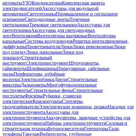
автоматы
УЗО
Конденсаторы
Комплексная защита
электродвигателей
Аксессуары для модульной
автоматики
Светотехника
Промышленное и сигнальное
освещение
Светодиодные ленты
Точечные
светильники
Трековые светильники
Аксессуары для
светотехники
Аксессуары для светодиодных
лент
Вентиляция
Вентиляторы вытяжные
Вентиляторы
канальные
Системы воздуховодов
Решетки вентиляционные,
диффузоры
Проветриватели
Люки
Люки ревизионные
Люки
под плитку
Люки напольные
Люки под
покраску
Строительный
инструмент
Электроинструмент
Шуруповерты,
гайковерты
Шлифмашины
Циркулярные, сабельные
пилы
Перфораторы, отбойные
молотки
Электролобзики
Дрели
Строительные
миксеры
Дальномеры
Многофункциональные
инструменты
Строительные фены
Строительные
пистолеты
Фрезеры
Рубанки, стамески
электрические
Краскопульты
Степлеры,
гвоздезабиватели
Электрические ножницы, резаки
Насадки для
электроинструмента
Аксессуары для
электроинструмента
Аккумуляторы, зарядные устройства для
электроинструмента
Наборы электроинструмента
Силовая и
строительная техника
Бетоносмесители
Генераторы
Тали,
тельферы
Такелаж
Виброплиты, глубинные