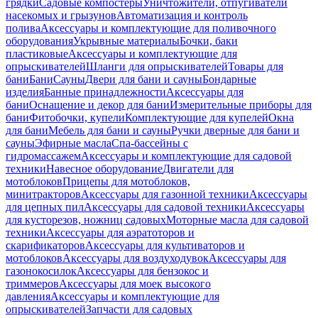
грядки
Садовые компостеры
Уничтожители, отпугиватели
насекомых и грызунов
Автоматизация и контроль
полива
Аксессуары и комплектующие для поливочного
оборудования
Укрывные материалы
Бочки, баки
пластиковые
Аксессуары и комплектующие для
опрыскивателей
Шланги для опрыскивателей
Товары для
бани
Бани
Сауны
Двери для бани и сауны
Бондарные
изделия
Банные принадлежности
Аксессуары для
бани
Оснащение и декор для бани
Измерительные приборы для
бани
Фитобочки, купели
Комплектующие для купелей
Окна
для бани
Мебель для бани и сауны
Ручки дверные для бани и
сауны
Эфирные масла
Спа-бассейны с
гидромассажем
Аксессуары и комплектующие для садовой
техники
Навесное оборудование
Двигатели для
мотоблоков
Прицепы для мотоблоков,
минитракторов
Аксессуары для газонной техники
Аксессуары
для цепных пил
Аксессуары для садовой техники
Аксессуары
для кусторезов, ножниц садовых
Моторные масла для садовой
техники
Аксессуары для аэратоторов и
скарификаторов
Аксессуары для культиваторов и
мотоблоков
Аксессуары для воздуходувок
Аксессуары для
газонокосилок
Аксессуары для бензокос и
триммеров
Аксессуары для моек высокого
давления
Аксессуары и комплектующие для
опрыскивателей
Запчасти для садовых