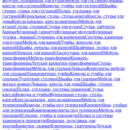
модули
Столешницы для кухни
Мебель для гостиной
Диваны,
кресла для гостиной
Комоды, тумбы для гостиной
Шкафы,
стенки, горки для гостиной
Полки, стеллажи для
гостиной
Журнальные столы, столы-книги
Кресла, стулья для
дома
Кресла-качалки, кресла-маятники
Мебель для
кухни
Столы, столики
Стулья для кухни
Стулья, табуреты
барные
Кухонный гарнитур
Кухонные модули
Кухонные
уголки, диваны
Стульчики для кормления
Системы хранения
для кухни
Мебель для ванной
Тумбы, консоли для
ванной
Шкафы, пеналы для ванной
Шкафчики, полки для
ванной
Зеркала для ванной
Аксессуары для ванной
Мебель-
трансформер
Мебель-трансформер
Кровати-
трансформеры
Детские кроватки-трансформеры
Столы-
трансформеры
Мебель для спальни
Зеркала
Комплекты мебели
для спальни
Прикроватные тумбы
Комоды и тумбы для
спальни
Туалетные столики
Шкафы для спальни
Мебель для
жилых комнат
Диваны, кресла для дома
Шкафы, стенки,
секции
Полки, стеллажи, системы хранения
Стулья,
кресла
Комоды и тумбы
Журнальные столы, столы-
книги
Кресла-качалки, кресла-маятники
Мебель для
телевизора
Комоды, тумбы под телевизор
Кронштейны, стойки
для телевизора
Каминокомплекты под телевизор
Мебель для
прихожей
Секции, тумбы в прихожую
Полки и системы
хранения в прихожую
Вешалки, подставки для
зонтов
Банкетки, скамьи
Ключницы, газетницы
Детская