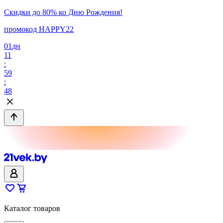
Скидки до 80% ко Дню Рождения!
промокод HAPPY22
01
дн
11
:
59
:
48
Каталог товаров