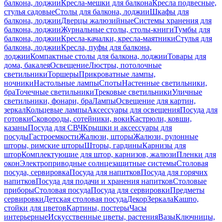
балкона, лоджии
Кресла-мешки для балкона
Кресла подвесные,
стулья садовые
Столы для балкона, лоджии
Шкафы для
балкона, лоджии
Дверцы жалюзийные
Системы хранения для
балкона, лоджии
Журнальные столы, столы-книги
Тумбы для
балкона, лоджии
Кресла-качалки, кресла-маятники
Стулья для
балкона, лоджии
Кресла, пуфы для балкона,
лоджии
Компактные столы для балкона, лоджии
Товары для
дома, бакалея
Освещение
Люстры, потолочные
светильники
Торшеры
Прикроватные лампы,
ночники
Настольные лампы
Споты
Настенные светильники,
бра
Точечные светильники
Трековые светильники
Уличные
светильники, фонари, бра
Лампы
Освещение для картин,
зеркал
Кольцевые лампы
Аксессуары для освещения
Посуда для
готовки
Сковороды, сотейники, воки
Кастрюли, ковши,
казаны
Посуда для СВЧ
Крышки и аксессуары для
посуды
Гастроемкости
Жалюзи, шторы
Жалюзи, рулонные
шторы, римские шторы
Шторы, гардины
Карнизы для
штор
Комплектующие для штор, карнизов, жалюзи
Пленки для
окон
Электроприводные солнцезащитные системы
Столовая
посуда, сервировка
Посуда для напитков
Посуда для горячих
напитков
Посуда для подачи и хранения напитков
Столовые
приборы
Столовая посуда
Посуда для сервировки
Предметы
сервировки
Детская столовая посуда
Декор
Зеркала
Кашпо,
стойки для цветов
Картины, постеры
Часы
интерьерные
Искусственные цветы, растения
Вазы
Ключницы,