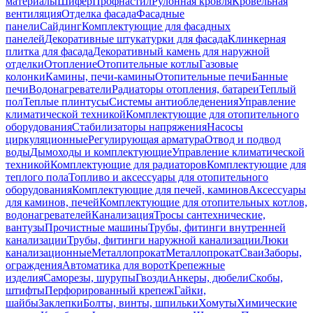
материалы
Шифер
Профнастил
Рулонная кровля
Кровельная
вентиляция
Отделка фасада
Фасадные
панели
Сайдинг
Комплектующие для фасадных
панелей
Декоративные штукатурки для фасада
Клинкерная
плитка для фасада
Декоративный камень для наружной
отделки
Отопление
Отопительные котлы
Газовые
колонки
Камины, печи-камины
Отопительные печи
Банные
печи
Водонагреватели
Радиаторы отопления, батареи
Теплый
пол
Теплые плинтусы
Системы антиобледенения
Управление
климатической техникой
Комплектующие для отопительного
оборудования
Стабилизаторы напряжения
Насосы
циркуляционные
Регулирующая арматура
Отвод и подвод
воды
Дымоходы и комплектующие
Управление климатической
техникой
Комплектующие для радиаторов
Комплектующие для
теплого пола
Топливо и аксессуары для отопительного
оборудования
Комплектующие для печей, каминов
Аксессуары
для каминов, печей
Комплектующие для отопительных котлов,
водонагревателей
Канализация
Тросы сантехнические,
вантузы
Прочистные машины
Трубы, фитинги внутренней
канализации
Трубы, фитинги наружной канализации
Люки
канализационные
Металлопрокат
Металлопрокат
Сваи
Заборы,
ограждения
Автоматика для ворот
Крепежные
изделия
Саморезы, шурупы
Гвозди
Анкеры, дюбели
Скобы,
штифты
Перфорированный крепеж
Гайки,
шайбы
Заклепки
Болты, винты, шпильки
Хомуты
Химические