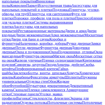
напольные покрытия
Виниловые
полы
Ковролин
Паркет
Искусственная трава
Аксессуары для
напольных покрытий и плитки
Подложка
Плинтусы, уголки,
обводы для труб
Плинтусы для сантехники
Фуги для
плитки
Порожки, профили для пола и плитки
Приспособления
для укладки плитки
Системы выравнивания
плитки
Аксессуары для напольных
покрытий
Реставрационные материалы
Двери и арки
Двери
входные
Двери межкомнатные
Арки межкомнатные
Москитные
сетки
Двери для бани и сауны
Коробки и
фурнитура
Наличники, коробки, доборы
Ручки дверные
Замки
дверные
Петли дверные
Фурнитура дверная
Доводчики
дверные
Окна и подоконники
Окна
Подоконники, отливы
Окна
мансардные
Фурнитура оконная
Мягкие окна
Москитные сетки
на окна
Жалюзи уличные
Пленки солнцезащитные
Крепежные
изделия
Саморезы, шурупы
Гвозди
Анкеры, дюбели
Скобы,
штифты
Перфорированный крепеж
Гайки,
шайбы
Заклепки
Болты, винты, шпильки
Хомуты
Химические
анкеры
Карабины
Фиксаторы арматуры
Шплинты
Пружины
универсальные
Отделка стен
Обои
Жидкие
обои
Фотообои
Штукатурки декоративные
Декоративный
камень
Скинали
Пленки самоклеящиеся
Армирующие
сетки
Стеновые панели
Уголки, маяки,
профили
Вагонка
Стеклохолсты, флизелин
Экраны для
радиаторов
Отделка потолка
Потолочные системы
Потолочные