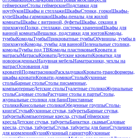
геймерские
Столы геймерские
Подставки для
ноутбуков
Шкафы и стеллажи
Шкафы
Стенки, горки
Шкафы-
купе
Шкафы-гармошки
Шкафы-пеналы для жилой
комнаты
Шкафы с витриной, буфеты
Шкафы, секции в
прихожую
Полки, стеллажи, системы хранения
Шкафы для
ванной комнаты
Вешалки, подставки для зонтов
Комоды,
тумбы
Комоды
Тумбы
Прикроватные тумбы
Обувницы, тумбы в
прихожую
Комоды, тумбы для ванной
Пеленальные столики,
комоды
Тумбы под ТВ
Комоды пластиковые
Кровати и
матрасы
Матрасы
Кровати
Детские кровати
Кроватки для
новорожденных
Надувная мебель
Наматрасники, чехлы на
матрас
Основания для
кроватей
Подматрасники
Раскладушки
Кровати-трансформеры,
шкафы-кровати
Кровати-домики
Столы
Кухонные
столы
Барные столы
Столы письменные,
компьютерные
Детские столы
Туалетные столики
Журнальные
столы
Садовые столы
Растущие столы и парты
Столы,
журнальные столики для бани
Приставные
столики
Консольные столики
Обеденные группы
Столы-
книги
Стулья
Кухонные стулья, табуреты
Барные стулья,
табуреты
Компьютерные кресла, стулья
Геймерские
кресла
Детские стулья, табуреты
Банкетки, скамьи
Садовые
кресла, стулья, табуреты
Стулья, табуреты для бани
Стульчики
для кормления
Кухня
Кухонный гарнитур
Кухонные