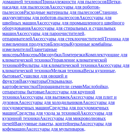
домашней техники
Принадлежности для пылесосов
Щетки,
насадки для пылесосов
Аксессуары для роботов-
пылесосов
Расходные материалы для пылесосов
Станции,
аккумуляторы для роботов-пылесосов
Аксессуары для
швейных машин
Аксессуары для промышленного швейного
оборудования
Аксессуары для стиральных и сушильных
машин
Аксессуары для пароочистителей,
отпаривателей
Аксессуары для стеклоочистителей
Техника для
измельчения продуктов
Блендеры
Кухонные комбайны,
измельчители
Планетарные
миксеры
Миксеры
Мясорубки
Ломтерезки
Комплектующие для
климатической техники
Управление климатической
техникой
Фильтры для климатической техники
Аксессуары для
климатической техники
Мелкая техника
Весы кухонные,
бытовые
Сушилки для овощей и
фруктов
Вакууматоры
Открывалки,
картофелечистки
Проращиватели семян
Маслобойки,
сепараторы бытовые
Аксессуары для крупной
техники
Аксессуары для вытяжек
Аксессуары для плит и
духовок
Аксессуары для холодильников
Аксессуары для
посудомоечных машин
Средства для посудомоечных
машин
Средства для ухода за техникой
Аксессуары для
кухонной техники
Аксессуары для микроволновых
печей
Вакуумные пакеты, контейнеры
Аксессуары для
кофемашин
Аксессуары для мультиварок,