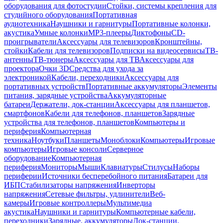
оборудования для фотостудии
Стойки, системы крепления для
студийного оборудования
Портативная
аудиотехника
Наушники и гарнитуры
Портативные колонки,
акустика
Умные колонки
MP3-плееры
Диктофоны
CD-
проигрыватели
Аксессуары для телевизоров
Кронштейны,
стойки
Кабели для телевизоров
Подписки на видеосервисы
ТВ-
антенны
ТВ-тюнеры
Аксессуары для ТВ
Аксессуары для
проектора
Очки 3D
Средства для ухода за
электроникой
Кабели, переходники
Аксессуары для
портативных устройств
Портативные аккумуляторы
Элементы
питания, зарядные устройства
Аккумуляторные
батареи
Держатели, док-станции
Аксессуары для планшетов,
смартфонов
Кабели для телефонов, планшетов
Зарядные
устройства для телефонов, планшетов
Компьютеры и
периферия
Компьютерная
техника
Ноутбуки
Планшеты
Моноблоки
Компьютеры
Игровые
компьютеры
Игровые консоли
Серверное
оборудование
Компьютерная
периферия
Мониторы
Мыши
Клавиатуры
Стилусы
Наборы
периферии
Источники бесперебойного питания
Батареи для
ИБП
Стабилизаторы напряжения
Инверторы
напряжения
Сетевые фильтры, удлинители
Веб-
камеры
Игровые контроллеры
Мультимедиа
акустика
Наушники и гарнитуры
Компьютерные кабели,
переходники
Зарядные, аккумуляторы
Док-станции,