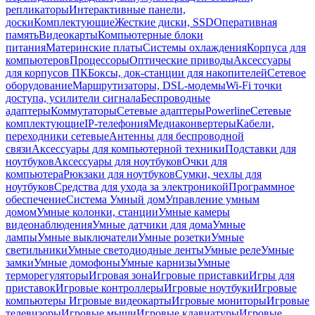
репликаторы
Интерактивные панели,
доски
Комплектующие
Жесткие диски, SSD
Оперативная
память
Видеокарты
Компьютерные блоки
питания
Материнские платы
Системы охлаждения
Корпуса для
компьютеров
Процессоры
Оптические приводы
Аксессуары
для корпусов ПК
Боксы, док-станции для накопителей
Сетевое
оборудование
Маршрутизаторы, DSL-модемы
Wi-Fi точки
доступа, усилители сигнала
Беспроводные
адаптеры
Коммутаторы
Сетевые адаптеры
Powerline
Сетевые
комплектующие
IP-телефония
Медиаконвертеры
Кабели,
переходники сетевые
Антенны для беспроводной
связи
Аксессуары для компьютерной техники
Подставки для
ноутбуков
Аксессуары для ноутбуков
Очки для
компьютера
Рюкзаки для ноутбуков
Сумки, чехлы для
ноутбуков
Средства для ухода за электроникой
Программное
обеспечение
Система Умный дом
Управление умным
домом
Умные колонки, станции
Умные камеры
видеонаблюдения
Умные датчики для дома
Умные
лампы
Умные выключатели
Умные розетки
Умные
светильники
Умные светодиодные ленты
Умные реле
Умные
замки
Умные домофоны
Умные карнизы
Умные
терморегуляторы
Игровая зона
Игровые приставки
Игры для
приставок
Игровые контроллеры
Игровые ноутбуки
Игровые
компьютеры
Игровые видеокарты
Игровые мониторы
Игровые
телевизоры
Игровые мыши
Игровые клавиатуры
Игровые