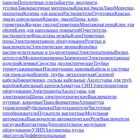
панели
Потолочные плиты
Багеты, молдинги,
уголки
Лакокрасочные материалы
Краски
Эмали
Лаки
Морилки,
пропитки
Колеры для краски
Растворители
Грунтовки
Краски,
эмали аэрозольные
Краски, эмали
Пены, клеи,
герметики
Жидкие гвозди
Герметики
Монтажная пена
Клеи для
обоев
Клеи для напольных покрытий
Очистители,
растворители
Фиксаторы резьбы
Клеи
Герметики,
пены
Электромонтажное оборудование
Розетки и
выключатели
Электрические звонки
Коробки
распределительные и подрозетники
Электропатроны
Вилки,
штепсели
Молниеприемники
Заземление
Электромонтажные
изделия
Клеммы
Средства диэлектрические
Трубки
термоусаживаемые
Изолирующие зажимы
Кабель и системы
для прокладки
Короба, трубы, металлорукав
Силовой
кабель
Наконечники, гильзы кабельные
Аксессуары для труб,
коробов
Кабельный крепеж
Арматура СИП
Электрощитовое
оборудование
Электрощиты
Аксессуары для
электрощита
Шины электротехнические
Выключатели
путевые, концевые
Трансформаторы
Аппаратура
управления
Рубильники
Предохранители
Частотные
преобразователи
Пускатели магнитные
Модульная
автоматика
Выключатели автоматические
Реле
Выключатели
нагрузки
Контакторы
Дополнительное модульное
оборудование
УЗИП
Автоматика пуска
двигателя
Дифференциальные