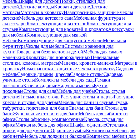
мебель
Шкафы для детской
Полки, стеллажи для
детской
Детские комоды
Кровати детские
Детские
матрасы
Матрасы в кроватку
Наматрасники, защитные чехлы
детские
Мебель для детского сада
Мебельная фурнитура и
аксессуары
Комплектующие для столов
Комплектующие для
стульев
Комплектующие для кроватей и кроваток
Аксессуары
для мебели
Комплектующие для мягкой
мебели
Комплектующие для корпусной мебели
Мебельная
фурнитура
Чехлы для мебели
Системы хранения для
кухни
Товары для безопасности детей
Мебель для самых
маленьких
Кроватки для новорожденных
Пеленальные
столики, комоды, матрасы
Манежи, кровати-манежи
Матрасы в
кроватку
Наматрасники, защитные чехлы в кроватку
Садовая
мебель
Садовые диваны, кресла
Садовые стулья
Садовые,
уличные столы
Комплекты мебели для сада
Гамаки,
шезлонги
Качели садовые
Надувная мебель
Кухни
походные
Столы для сада
Мебель для учебы
Столы, стулья
детские
Письменные столы
Растущие столы и парты
Растущие
кресла и стулья для учебы
Мебель для бани и сауны
Стулья,
табуретки, подставки для бани
Скамьи для бани
Столы для
бани
Журнальные столики для бани
Мебель для кабинета и
офиса
Столы офисные, компьютерные
Кресла, стулья для
офиса
Мягкая мебель для офиса
Шкафы офисные
Стеллажи,
полки для документов
Офисные тумбы
Комплекты мебели для
кабинета
Мебель для лоджии и балкона
Комплекты мебели для