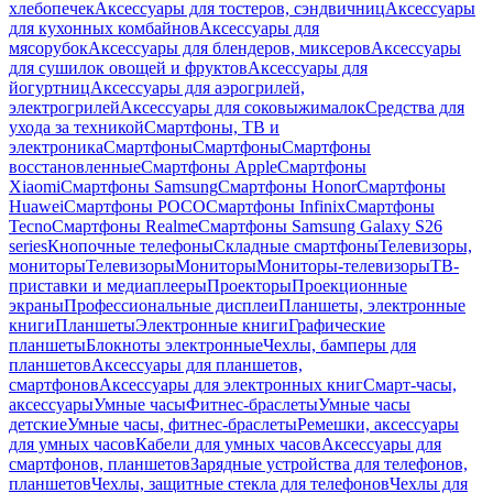
хлебопечек
Аксессуары для тостеров, сэндвичниц
Аксессуары
для кухонных комбайнов
Аксессуары для
мясорубок
Аксессуары для блендеров, миксеров
Аксессуары
для сушилок овощей и фруктов
Аксессуары для
йогуртниц
Аксессуары для аэрогрилей,
электрогрилей
Аксессуары для соковыжималок
Средства для
ухода за техникой
Смартфоны, ТВ и
электроника
Смартфоны
Смартфоны
Смартфоны
восстановленные
Смартфоны Apple
Смартфоны
Xiaomi
Смартфоны Samsung
Смартфоны Honor
Смартфоны
Huawei
Смартфоны POCO
Смартфоны Infinix
Смартфоны
Tecno
Смартфоны Realme
Смартфоны Samsung Galaxy S26
series
Кнопочные телефоны
Складные смартфоны
Телевизоры,
мониторы
Телевизоры
Мониторы
Мониторы-телевизоры
ТВ-
приставки и медиаплееры
Проекторы
Проекционные
экраны
Профессиональные дисплеи
Планшеты, электронные
книги
Планшеты
Электронные книги
Графические
планшеты
Блокноты электронные
Чехлы, бамперы для
планшетов
Аксессуары для планшетов,
смартфонов
Аксессуары для электронных книг
Смарт-часы,
аксессуары
Умные часы
Фитнес-браслеты
Умные часы
детские
Умные часы, фитнес-браслеты
Ремешки, аксессуары
для умных часов
Кабели для умных часов
Аксессуары для
смартфонов, планшетов
Зарядные устройства для телефонов,
планшетов
Чехлы, защитные стекла для телефонов
Чехлы для