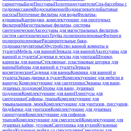
гарнитуры
Биде
Писсуары
Полотенцесушители
Спа-бассейны с
гидромассажем
Водоснабжение
Водонагреватели
Бытовые
насосы
Проточные фильтры для воды
Фильтры-
кувшины
Картриджи, комплектующие для проточных
фильтров
Магистральные фильтры, системы
сантехнические
Аксессуары для магистральных фильтров,
систем сантехнических
Трубы полипропиленовые
Фитинги
полипропиленовые
Расширительные баки,
гидроаккумуляторы
Обустройство ванной комнаты и
туалета
Мебель для ванной
Зеркала для ванной
Аксессуары для
ванной и туалета
Сиденья и чехлы для унитаза
Шторки,
карнизы для ванны
Стеклянные, пластиковые шторки для
ванны
Наборы для ванной и туалета
Зеркала
косметические
Сиденья для ванны
Коврики для ванной и
туалета
Экран-дверки в туалет
Комплектующие для мебели в
ванную
Комплектующие для сантехники
Экраны для ванн,
душевых поддонов
Опоры для ванн, душевых
поддонов
Комплектующие для ванн
Плинтусы для
сантехники
Сифоны, трапы
Комплектующие для
умывальников, моек
Комплектующие для унитазов, писсуаров,
биде
Бачки для унитазов
Комплектующие для душевых
гарнитуров
Комплектующие для сифонов,
трапов
Комплектующие для смесителей
Комплектующие для
душевых кабин, уголков
Сантехника для кухни
Кухонные
мойки
Кухонные мойки со смесителями
Смесители для