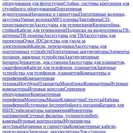
оборудования для фотостудии
Стойки, системы крепления для
студийного оборудования
Портативная
аудиотехника
Наушники и гарнитуры
Портативные колонки,
акустика
Умные колонки
MP3-плееры
Диктофоны
CD-
проигрыватели
Аксессуары для телевизоров
Кронштейны,
стойки
Кабели для телевизоров
Подписки на видеосервисы
ТВ-
антенны
ТВ-тюнеры
Аксессуары для ТВ
Аксессуары для
проектора
Очки 3D
Средства для ухода за
электроникой
Кабели, переходники
Аксессуары для
портативных устройств
Портативные аккумуляторы
Элементы
питания, зарядные устройства
Аккумуляторные
батареи
Держатели, док-станции
Аксессуары для планшетов,
смартфонов
Кабели для телефонов, планшетов
Зарядные
устройства для телефонов, планшетов
Компьютеры и
периферия
Компьютерная
техника
Ноутбуки
Планшеты
Моноблоки
Компьютеры
Игровые
компьютеры
Игровые консоли
Серверное
оборудование
Компьютерная
периферия
Мониторы
Мыши
Клавиатуры
Стилусы
Наборы
периферии
Источники бесперебойного питания
Батареи для
ИБП
Стабилизаторы напряжения
Инверторы
напряжения
Сетевые фильтры, удлинители
Веб-
камеры
Игровые контроллеры
Мультимедиа
акустика
Наушники и гарнитуры
Компьютерные кабели,
переходники
Зарядные, аккумуляторы
Док-станции,