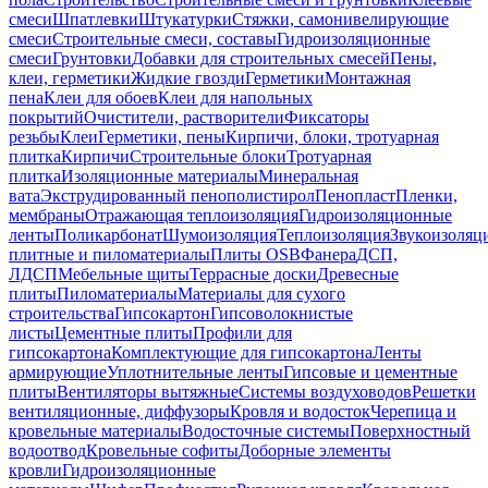
смеси
Шпатлевки
Штукатурки
Стяжки, самонивелирующие
смеси
Строительные смеси, составы
Гидроизоляционные
смеси
Грунтовки
Добавки для строительных смесей
Пены,
клеи, герметики
Жидкие гвозди
Герметики
Монтажная
пена
Клеи для обоев
Клеи для напольных
покрытий
Очистители, растворители
Фиксаторы
резьбы
Клеи
Герметики, пены
Кирпичи, блоки, тротуарная
плитка
Кирпичи
Строительные блоки
Тротуарная
плитка
Изоляционные материалы
Минеральная
вата
Экструдированный пенополистирол
Пенопласт
Пленки,
мембраны
Отражающая теплоизоляция
Гидроизоляционные
ленты
Поликарбонат
Шумоизоляция
Теплоизоляция
Звукоизоляц
плитные и пиломатериалы
Плиты OSB
Фанера
ДСП,
ЛДСП
Мебельные щиты
Террасные доски
Древесные
плиты
Пиломатериалы
Материалы для сухого
строительства
Гипсокартон
Гипсоволокнистые
листы
Цементные плиты
Профили для
гипсокартона
Комплектующие для гипсокартона
Ленты
армирующие
Уплотнительные ленты
Гипсовые и цементные
плиты
Вентиляторы вытяжные
Системы воздуховодов
Решетки
вентиляционные, диффузоры
Кровля и водосток
Черепица и
кровельные материалы
Водосточные системы
Поверхностный
водоотвод
Кровельные софиты
Доборные элементы
кровли
Гидроизоляционные