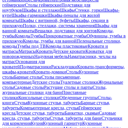
геймерские
Столы геймерские
Подставки для
ноутбуков
Шкафы и стеллажи
Шкафы
Стенки, горки
Шкафы-
купе
Шкафы-гармошки
Шкафы-пеналы для жилой
комнаты
Шкафы с витриной, буфеты
Шкафы, секции в
прихожую
Полки, стеллажи, системы хранения
Шкафы для
ванной комнаты
Вешалки, подставки для зонтов
Комоды,
тумбы
Комоды
Тумбы
Прикроватные тумбы
Обувницы, тумбы в
прихожую
Комоды, тумбы для ванной
Пеленальные столики,
комоды
Тумбы под ТВ
Комоды пластиковые
Кровати и
матрасы
Матрасы
Кровати
Детские кровати
Кроватки для
новорожденных
Надувная мебель
Наматрасники, чехлы на
матрас
Основания для
кроватей
Подматрасники
Раскладушки
Кровати-трансформеры,
шкафы-кровати
Кровати-домики
Столы
Кухонные
столы
Барные столы
Столы письменные,
компьютерные
Детские столы
Туалетные столики
Журнальные
столы
Садовые столы
Растущие столы и парты
Столы,
журнальные столики для бани
Приставные
столики
Консольные столики
Обеденные группы
Столы-
книги
Стулья
Кухонные стулья, табуреты
Барные стулья,
табуреты
Компьютерные кресла, стулья
Геймерские
кресла
Детские стулья, табуреты
Банкетки, скамьи
Садовые
кресла, стулья, табуреты
Стулья, табуреты для бани
Стульчики
для кормления
Кухня
Кухонный гарнитур
Кухонные