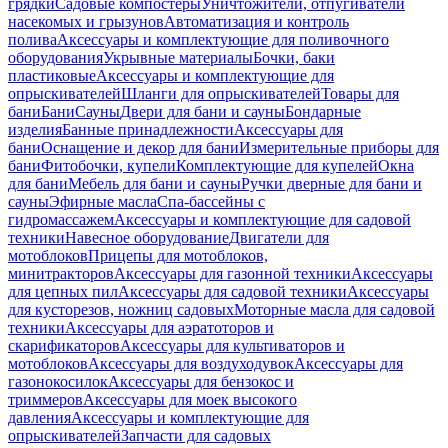
грядки
Садовые компостеры
Уничтожители, отпугиватели
насекомых и грызунов
Автоматизация и контроль
полива
Аксессуары и комплектующие для поливочного
оборудования
Укрывные материалы
Бочки, баки
пластиковые
Аксессуары и комплектующие для
опрыскивателей
Шланги для опрыскивателей
Товары для
бани
Бани
Сауны
Двери для бани и сауны
Бондарные
изделия
Банные принадлежности
Аксессуары для
бани
Оснащение и декор для бани
Измерительные приборы для
бани
Фитобочки, купели
Комплектующие для купелей
Окна
для бани
Мебель для бани и сауны
Ручки дверные для бани и
сауны
Эфирные масла
Спа-бассейны с
гидромассажем
Аксессуары и комплектующие для садовой
техники
Навесное оборудование
Двигатели для
мотоблоков
Прицепы для мотоблоков,
минитракторов
Аксессуары для газонной техники
Аксессуары
для цепных пил
Аксессуары для садовой техники
Аксессуары
для кусторезов, ножниц садовых
Моторные масла для садовой
техники
Аксессуары для аэратоторов и
скарификаторов
Аксессуары для культиваторов и
мотоблоков
Аксессуары для воздуходувок
Аксессуары для
газонокосилок
Аксессуары для бензокос и
триммеров
Аксессуары для моек высокого
давления
Аксессуары и комплектующие для
опрыскивателей
Запчасти для садовых