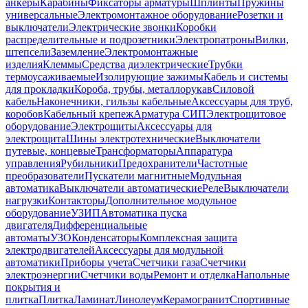
анкеры
Карабины
Фиксаторы арматуры
Шплинты
Пружины
универсальные
Электромонтажное оборудование
Розетки и
выключатели
Электрические звонки
Коробки
распределительные и подрозетники
Электропатроны
Вилки,
штепсели
Заземление
Электромонтажные
изделия
Клеммы
Средства диэлектрические
Трубки
термоусаживаемые
Изолирующие зажимы
Кабель и системы
для прокладки
Короба, трубы, металлорукав
Силовой
кабель
Наконечники, гильзы кабельные
Аксессуары для труб,
коробов
Кабельный крепеж
Арматура СИП
Электрощитовое
оборудование
Электрощиты
Аксессуары для
электрощита
Шины электротехнические
Выключатели
путевые, концевые
Трансформаторы
Аппаратура
управления
Рубильники
Предохранители
Частотные
преобразователи
Пускатели магнитные
Модульная
автоматика
Выключатели автоматические
Реле
Выключатели
нагрузки
Контакторы
Дополнительное модульное
оборудование
УЗИП
Автоматика пуска
двигателя
Дифференциальные
автоматы
УЗО
Конденсаторы
Комплексная защита
электродвигателей
Аксессуары для модульной
автоматики
Приборы учета
Счетчики газа
Счетчики
электроэнергии
Счетчики воды
Ремонт и отделка
Напольные
покрытия и
плитка
Плитка
Ламинат
Линолеум
Керамогранит
Спортивные