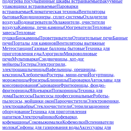
подогрева посуды
Винные шкафы встраиваемые
Вакуумные
упаковщики встраиваемые
Пароварки
встраиваемые
Климатическая техника
Вентиляторы
бытовые
Кондиционеры, сплит-системы
Охладители
воздуха
Водонагреватели
Увлажнители, очистители
воздуха
Камины, печи-камины
Обогреватели
Тепловые
завесы
Тепловые
пушки
Биокамины
Проветриватели
Отопительные печи
Банные
печи
Порталы для каминов
Вентиляторы вытяжные
Метеостанции
Газовые баллоны бытовые
Техника для
приготовления еды
Аэрогрили
Микроволновые
печи
Мультиварки
Сэндвичницы, хот-дог
мейкеры
Тостеры
Электрогрили,
электрошашлычницы
Вафельницы, орешницы,
кексницы
Хлебопечки
Ростеры, мини-печи
Йогуртницы,
мороженицы
Фризеры
Блинницы
Пароварки
Автоклавы для
консервирования
Сыроварни
Фритюрницы, фондю-
фритюрницы
Яйцеварки
Попкорницы
Техника для
дома
Пылесосы
Пылесосы профессиональные
Роботы-
пылесосы, мойщики окон
Пароочистители
Электровеники,
электрошвабры
Стеклоочистители
Стерилизационное
оборудование
Техника для приготовления
напитков
Электрочайники
Кофеварки,
кофемашины
Соковыжималки
Кофемолки
Вспениватели
молока
Сифоны для газирования воды
Аксессуары для