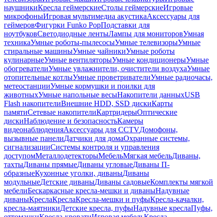
наушники
Кресла геймерские
Столы геймерские
Игровые
микрофоны
Игровая мультимедиа акустика
Аксессуары для
геймеров
Фигурки Funko Pop
Подставки для
ноутбуков
Светодиодные ленты
Лампы для мониторов
Умная
техника
Умные роботы-пылесосы
Умные телевизоры
Умные
стиральные машины
Умные чайники
Умные роботы
кулинарные
Умные вентиляторы
Умные кондиционеры
Умные
обогреватели
Умные увлажнители, очистители воздуха
Умные
отопительные котлы
Умные проветриватели
Умные радиочасы,
метеостанции
Умные кормушки и поилки для
животных
Умные напольные весы
Накопители данных
USB
Flash накопители
Внешние HDD, SSD диски
Карты
памяти
Сетевые накопители
Картридеры
Оптические
диски
Наблюдение и безопасность
Камеры
видеонаблюдения
Аксессуары для CCTV
Домофоны,
вызывные панели
Датчики для дома
Охранные системы,
сигнализации
Системы контроля и управления
доступом
Металлодетекторы
Мебель
Мягкая мебель
Диваны,
тахты
Диваны прямые
Диваны угловые
Диваны П-
образные
Кухонные уголки, диваны
Диваны
модульные
Детские диваны
Диваны садовые
Комплекты мягкой
мебели
Бескаркасные кресла-мешки и диваны
Надувные
диваны
Кресла
Кресла
Кресла-мешки и пуфы
Кресла-качалки,
кресла-маятники
Детские кресла, пуфы
Надувные кресла
Пуфы,
оттоманки
Кресла-кровати
Игровая мебель
Кресла