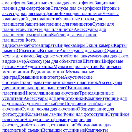
смартфонов
Защитные стекла для смартфонов
Защитные
пленки для смартфонов
Стилусы для смартфонов
Игровые
аксессуары для смартфонов
Чехлы для планшетов
Чехлы с
клавиатурой для планшетов
Защитные стекла для
планшетов
Защитные пленки для планшетов
Сумки для
планшетов
Стилусы для планшетов
Аксессуары для
планшетов, смартфонов
Кабели для телефонов,
планшетов
Фото,
видеосъемка
Фотоаппараты
Видеокамеры
Экшн-камеры
Карты
памяти
Объективы
Вспышки
Аксессуары для камер
Сумки и
чехлы для камер
Зарядные устройства, аккумуляторы для фото,
видеокамер
Аксессуары для объективов
Штативы
Цифровые
фоторамки
Аудиотехника
Мультимедиа акустика
Радиочасы,
метеостанции
Радиоприемники
Музыкальные
центры
Домашние кинотеатры
Акустические
системы
Проигрыватели виниловых пластинок
Аксессуары
для виниловых проигрывателей
Виниловые
пластинки
Инсталляционная акустика
Трансляционные
усилители
Аксессуары для аудиотехники
Комплектующие для
акустики
Акустические кабели
Подставки, стойки для
акустики
Сумки, чехлы для акустики
Оборудование для
фотостудии
Кольцевые лампы
Фоны для фотостудии
Студийное
освещение
Насадки светоформирующие для
фотостудии
Фотозонты, отражатели
Оборудование для
предметной съемки
Вспышки студийные
Комплекты