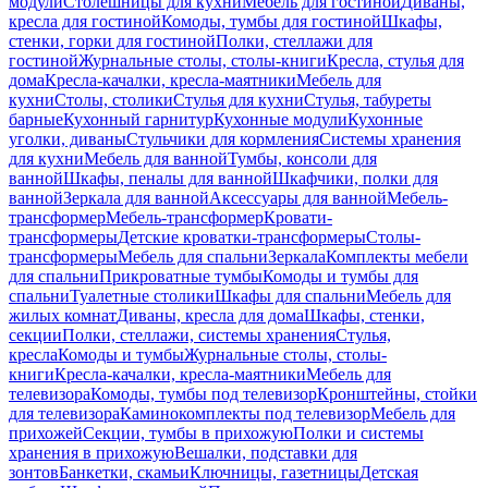
модули
Столешницы для кухни
Мебель для гостиной
Диваны,
кресла для гостиной
Комоды, тумбы для гостиной
Шкафы,
стенки, горки для гостиной
Полки, стеллажи для
гостиной
Журнальные столы, столы-книги
Кресла, стулья для
дома
Кресла-качалки, кресла-маятники
Мебель для
кухни
Столы, столики
Стулья для кухни
Стулья, табуреты
барные
Кухонный гарнитур
Кухонные модули
Кухонные
уголки, диваны
Стульчики для кормления
Системы хранения
для кухни
Мебель для ванной
Тумбы, консоли для
ванной
Шкафы, пеналы для ванной
Шкафчики, полки для
ванной
Зеркала для ванной
Аксессуары для ванной
Мебель-
трансформер
Мебель-трансформер
Кровати-
трансформеры
Детские кроватки-трансформеры
Столы-
трансформеры
Мебель для спальни
Зеркала
Комплекты мебели
для спальни
Прикроватные тумбы
Комоды и тумбы для
спальни
Туалетные столики
Шкафы для спальни
Мебель для
жилых комнат
Диваны, кресла для дома
Шкафы, стенки,
секции
Полки, стеллажи, системы хранения
Стулья,
кресла
Комоды и тумбы
Журнальные столы, столы-
книги
Кресла-качалки, кресла-маятники
Мебель для
телевизора
Комоды, тумбы под телевизор
Кронштейны, стойки
для телевизора
Каминокомплекты под телевизор
Мебель для
прихожей
Секции, тумбы в прихожую
Полки и системы
хранения в прихожую
Вешалки, подставки для
зонтов
Банкетки, скамьи
Ключницы, газетницы
Детская