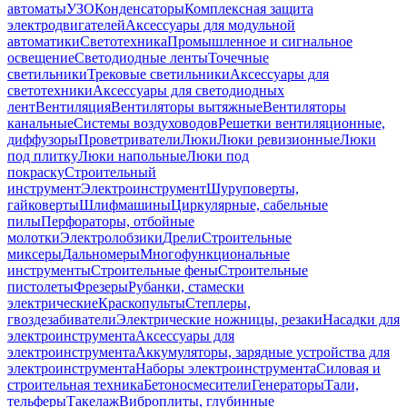
автоматы
УЗО
Конденсаторы
Комплексная защита
электродвигателей
Аксессуары для модульной
автоматики
Светотехника
Промышленное и сигнальное
освещение
Светодиодные ленты
Точечные
светильники
Трековые светильники
Аксессуары для
светотехники
Аксессуары для светодиодных
лент
Вентиляция
Вентиляторы вытяжные
Вентиляторы
канальные
Системы воздуховодов
Решетки вентиляционные,
диффузоры
Проветриватели
Люки
Люки ревизионные
Люки
под плитку
Люки напольные
Люки под
покраску
Строительный
инструмент
Электроинструмент
Шуруповерты,
гайковерты
Шлифмашины
Циркулярные, сабельные
пилы
Перфораторы, отбойные
молотки
Электролобзики
Дрели
Строительные
миксеры
Дальномеры
Многофункциональные
инструменты
Строительные фены
Строительные
пистолеты
Фрезеры
Рубанки, стамески
электрические
Краскопульты
Степлеры,
гвоздезабиватели
Электрические ножницы, резаки
Насадки для
электроинструмента
Аксессуары для
электроинструмента
Аккумуляторы, зарядные устройства для
электроинструмента
Наборы электроинструмента
Силовая и
строительная техника
Бетоносмесители
Генераторы
Тали,
тельферы
Такелаж
Виброплиты, глубинные