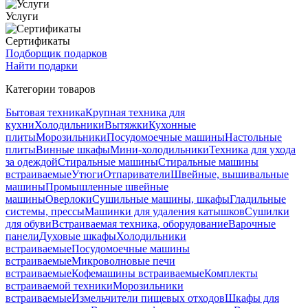
Услуги
Сертификаты
Подборщик подарков
Найти подарки
Категории товаров
Бытовая техника
Крупная техника для
кухни
Холодильники
Вытяжки
Кухонные
плиты
Морозильники
Посудомоечные машины
Настольные
плиты
Винные шкафы
Мини-холодильники
Техника для ухода
за одеждой
Стиральные машины
Стиральные машины
встраиваемые
Утюги
Отпариватели
Швейные, вышивальные
машины
Промышленные швейные
машины
Оверлоки
Сушильные машины, шкафы
Гладильные
системы, прессы
Машинки для удаления катышков
Сушилки
для обуви
Встраиваемая техника, оборудование
Варочные
панели
Духовые шкафы
Холодильники
встраиваемые
Посудомоечные машины
встраиваемые
Микроволновые печи
встраиваемые
Кофемашины встраиваемые
Комплекты
встраиваемой техники
Морозильники
встраиваемые
Измельчители пищевых отходов
Шкафы для