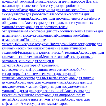
домашней техники
Принадлежности для пылесосов
Щетки,
насадки для пылесосов
Аксессуары для роботов-
пылесосов
Расходные материалы для пылесосов
Станции,
аккумуляторы для роботов-пылесосов
Аксессуары для
швейных машин
Аксессуары для промышленного швейного
оборудования
Аксессуары для стиральных и сушильных
машин
Аксессуары для пароочистителей,
отпаривателей
Аксессуары для стеклоочистителей
Техника для
измельчения продуктов
Блендеры
Кухонные комбайны,
измельчители
Планетарные
миксеры
Миксеры
Мясорубки
Ломтерезки
Комплектующие для
климатической техники
Управление климатической
техникой
Фильтры для климатической техники
Аксессуары для
климатической техники
Мелкая техника
Весы кухонные,
бытовые
Сушилки для овощей и
фруктов
Вакууматоры
Открывалки,
картофелечистки
Проращиватели семян
Маслобойки,
сепараторы бытовые
Аксессуары для крупной
техники
Аксессуары для вытяжек
Аксессуары для плит и
духовок
Аксессуары для холодильников
Аксессуары для
посудомоечных машин
Средства для посудомоечных
машин
Средства для ухода за техникой
Аксессуары для
кухонной техники
Аксессуары для микроволновых
печей
Вакуумные пакеты, контейнеры
Аксессуары для
кофемашин
Аксессуары для мультиварок,