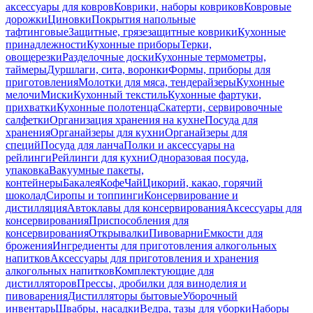
аксессуары для ковров
Коврики, наборы ковриков
Ковровые
дорожки
Циновки
Покрытия напольные
тафтинговые
Защитные, грязезащитные коврики
Кухонные
принадлежности
Кухонные приборы
Терки,
овощерезки
Разделочные доски
Кухонные термометры,
таймеры
Дуршлаги, сита, воронки
Формы, приборы для
приготовления
Молотки для мяса, тендерайзеры
Кухонные
мелочи
Миски
Кухонный текстиль
Кухонные фартуки,
прихватки
Кухонные полотенца
Скатерти, сервировочные
салфетки
Организация хранения на кухне
Посуда для
хранения
Органайзеры для кухни
Органайзеры для
специй
Посуда для ланча
Полки и аксессуары на
рейлинги
Рейлинги для кухни
Одноразовая посуда,
упаковка
Вакуумные пакеты,
контейнеры
Бакалея
Кофе
Чай
Цикорий, какао, горячий
шоколад
Сиропы и топпинги
Консервирование и
дистилляция
Автоклавы для консервирования
Аксессуары для
консервирования
Приспособления для
консервирования
Открывалки
Пивоварни
Емкости для
брожения
Ингредиенты для приготовления алкогольных
напитков
Аксессуары для приготовления и хранения
алкогольных напитков
Комплектующие для
дистилляторов
Прессы, дробилки для виноделия и
пивоварения
Дистилляторы бытовые
Уборочный
инвентарь
Швабры, насадки
Ведра, тазы для уборки
Наборы