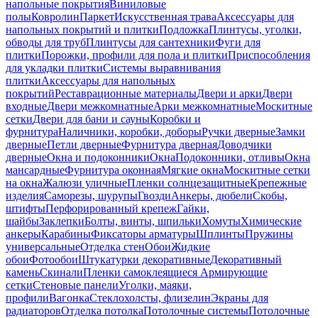
напольные покрытия
Виниловые
полы
Ковролин
Паркет
Искусственная трава
Аксессуары для
напольных покрытий и плитки
Подложка
Плинтусы, уголки,
обводы для труб
Плинтусы для сантехники
Фуги для
плитки
Порожки, профили для пола и плитки
Приспособления
для укладки плитки
Системы выравнивания
плитки
Аксессуары для напольных
покрытий
Реставрационные материалы
Двери и арки
Двери
входные
Двери межкомнатные
Арки межкомнатные
Москитные
сетки
Двери для бани и сауны
Коробки и
фурнитура
Наличники, коробки, доборы
Ручки дверные
Замки
дверные
Петли дверные
Фурнитура дверная
Доводчики
дверные
Окна и подоконники
Окна
Подоконники, отливы
Окна
мансардные
Фурнитура оконная
Мягкие окна
Москитные сетки
на окна
Жалюзи уличные
Пленки солнцезащитные
Крепежные
изделия
Саморезы, шурупы
Гвозди
Анкеры, дюбели
Скобы,
штифты
Перфорированный крепеж
Гайки,
шайбы
Заклепки
Болты, винты, шпильки
Хомуты
Химические
анкеры
Карабины
Фиксаторы арматуры
Шплинты
Пружины
универсальные
Отделка стен
Обои
Жидкие
обои
Фотообои
Штукатурки декоративные
Декоративный
камень
Скинали
Пленки самоклеящиеся
Армирующие
сетки
Стеновые панели
Уголки, маяки,
профили
Вагонка
Стеклохолсты, флизелин
Экраны для
радиаторов
Отделка потолка
Потолочные системы
Потолочные