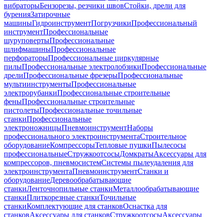
вибраторы
Бензорезы, резчики швов
Стойки, дрели для
бурения
Затирочные
машины
Гидроинструмент
Погрузчики
Профессиональный
инструмент
Профессиональные
шуруповерты
Профессиональные
шлифмашины
Профессиональные
перфораторы
Профессиональные циркулярные
пилы
Профессиональные электролобзики
Профессиональные
дрели
Профессиональные фрезеры
Профессиональные
мультиинструменты
Профессиональные
электрорубанки
Профессиональные строительные
фены
Профессиональные строительные
пистолеты
Профессиональные точильные
станки
Профессиональные
электроножницы
Пневмоинструмент
Наборы
профессионального электроинструмента
Строительное
оборудование
Компрессоры
Тепловые пушки
Пылесосы
профессиональные
Стружкоотсосы
Домкраты
Аксессуары для
компрессоров, пневмосистем
Системы пылеудаления для
электроинструмента
Пневмоинструмент
Станки и
оборудование
Деревообрабатывающие
станки
Ленточнопильные станки
Металлообрабатывающие
станки
Плиткорезные станки
Точильные
станки
Комплектующие для станков
Оснастка для
станков
Аксессуары для станков
Стружкоотсосы
Аксессуары