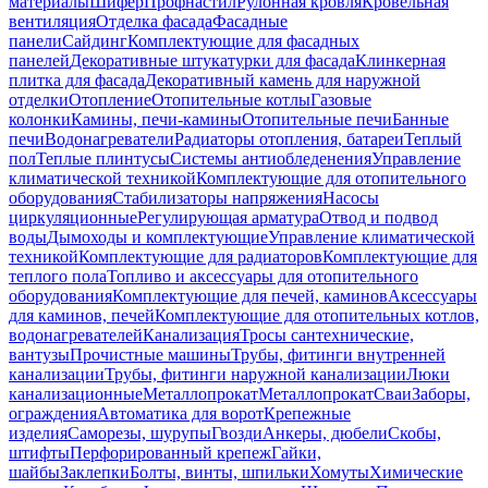
материалы
Шифер
Профнастил
Рулонная кровля
Кровельная
вентиляция
Отделка фасада
Фасадные
панели
Сайдинг
Комплектующие для фасадных
панелей
Декоративные штукатурки для фасада
Клинкерная
плитка для фасада
Декоративный камень для наружной
отделки
Отопление
Отопительные котлы
Газовые
колонки
Камины, печи-камины
Отопительные печи
Банные
печи
Водонагреватели
Радиаторы отопления, батареи
Теплый
пол
Теплые плинтусы
Системы антиобледенения
Управление
климатической техникой
Комплектующие для отопительного
оборудования
Стабилизаторы напряжения
Насосы
циркуляционные
Регулирующая арматура
Отвод и подвод
воды
Дымоходы и комплектующие
Управление климатической
техникой
Комплектующие для радиаторов
Комплектующие для
теплого пола
Топливо и аксессуары для отопительного
оборудования
Комплектующие для печей, каминов
Аксессуары
для каминов, печей
Комплектующие для отопительных котлов,
водонагревателей
Канализация
Тросы сантехнические,
вантузы
Прочистные машины
Трубы, фитинги внутренней
канализации
Трубы, фитинги наружной канализации
Люки
канализационные
Металлопрокат
Металлопрокат
Сваи
Заборы,
ограждения
Автоматика для ворот
Крепежные
изделия
Саморезы, шурупы
Гвозди
Анкеры, дюбели
Скобы,
штифты
Перфорированный крепеж
Гайки,
шайбы
Заклепки
Болты, винты, шпильки
Хомуты
Химические