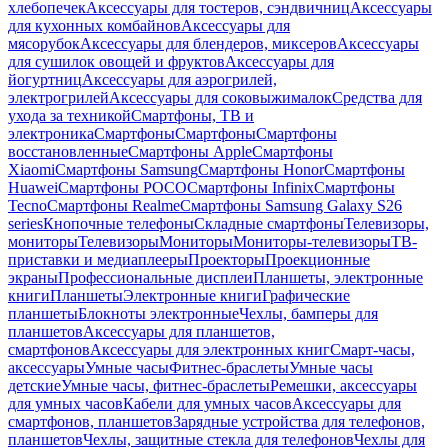
хлебопечек
Аксессуары для тостеров, сэндвичниц
Аксессуары
для кухонных комбайнов
Аксессуары для
мясорубок
Аксессуары для блендеров, миксеров
Аксессуары
для сушилок овощей и фруктов
Аксессуары для
йогуртниц
Аксессуары для аэрогрилей,
электрогрилей
Аксессуары для соковыжималок
Средства для
ухода за техникой
Смартфоны, ТВ и
электроника
Смартфоны
Смартфоны
Смартфоны
восстановленные
Смартфоны Apple
Смартфоны
Xiaomi
Смартфоны Samsung
Смартфоны Honor
Смартфоны
Huawei
Смартфоны POCO
Смартфоны Infinix
Смартфоны
Tecno
Смартфоны Realme
Смартфоны Samsung Galaxy S26
series
Кнопочные телефоны
Складные смартфоны
Телевизоры,
мониторы
Телевизоры
Мониторы
Мониторы-телевизоры
ТВ-
приставки и медиаплееры
Проекторы
Проекционные
экраны
Профессиональные дисплеи
Планшеты, электронные
книги
Планшеты
Электронные книги
Графические
планшеты
Блокноты электронные
Чехлы, бамперы для
планшетов
Аксессуары для планшетов,
смартфонов
Аксессуары для электронных книг
Смарт-часы,
аксессуары
Умные часы
Фитнес-браслеты
Умные часы
детские
Умные часы, фитнес-браслеты
Ремешки, аксессуары
для умных часов
Кабели для умных часов
Аксессуары для
смартфонов, планшетов
Зарядные устройства для телефонов,
планшетов
Чехлы, защитные стекла для телефонов
Чехлы для