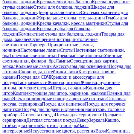
балкона, лоджии
Кресла-мешки для балкона
Кресла подвесные,
стулья садовые
Столы для балкона, лоджии
Шкафы для
балкона, лоджии
Дверцы жалюзийные
Системы хранения для
балкона, лоджии
Журнальные столы, столы-книги
Тумбы для
балкона, лоджии
Кресла-качалки, кресла-маятники
Стулья для
балкона, лоджии
Кресла, пуфы для балкона,
лоджии
Компактные столы для балкона, лоджии
Товары для
дома, бакалея
Освещение
Люстры, потолочные
светильники
Торшеры
Прикроватные лампы,
ночники
Настольные лампы
Споты
Настенные светильники,
бра
Точечные светильники
Трековые светильники
Уличные
светильники, фонари, бра
Лампы
Освещение для картин,
зеркал
Кольцевые лампы
Аксессуары для освещения
Посуда для
готовки
Сковороды, сотейники, воки
Кастрюли, ковши,
казаны
Посуда для СВЧ
Крышки и аксессуары для
посуды
Гастроемкости
Жалюзи, шторы
Жалюзи, рулонные
шторы, римские шторы
Шторы, гардины
Карнизы для
штор
Комплектующие для штор, карнизов, жалюзи
Пленки для
окон
Электроприводные солнцезащитные системы
Столовая
посуда, сервировка
Посуда для напитков
Посуда для горячих
напитков
Посуда для подачи и хранения напитков
Столовые
приборы
Столовая посуда
Посуда для сервировки
Предметы
сервировки
Детская столовая посуда
Декор
Зеркала
Кашпо,
стойки для цветов
Картины, постеры
Часы
интерьерные
Искусственные цветы, растения
Вазы
Ключницы,