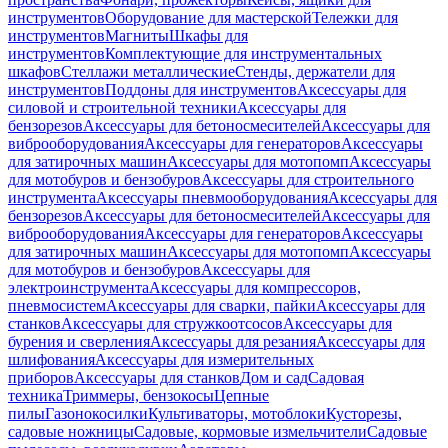
инструментов
Оборудование для мастерской
Тележки для
инструментов
Магниты
Шкафы для
инструментов
Комплектующие для инструментальных
шкафов
Стеллажи металлические
Стенды, держатели для
инструментов
Поддоны для инструментов
Аксессуары для
силовой и строительной техники
Аксессуары для
бензорезов
Аксессуары для бетоносмесителей
Аксессуары для
виброоборудования
Аксессуары для генераторов
Аксессуары
для затирочных машин
Аксессуары для мотопомп
Аксессуары
для мотобуров и бензобуров
Аксессуары для строительного
инструмента
Аксессуары пневмооборудования
Аксессуары для
бензорезов
Аксессуары для бетоносмесителей
Аксессуары для
виброоборудования
Аксессуары для генераторов
Аксессуары
для затирочных машин
Аксессуары для мотопомп
Аксессуары
для мотобуров и бензобуров
Аксессуары для
электроинструмента
Аксессуары для компрессоров,
пневмосистем
Аксессуары для сварки, пайки
Аксессуары для
станков
Аксессуары для стружкоотсосов
Аксессуары для
бурения и сверления
Аксессуары для резания
Аксессуары для
шлифования
Аксессуары для измерительных
приборов
Аксессуары для станков
Дом и сад
Садовая
техника
Триммеры, бензокосы
Цепные
пилы
Газонокосилки
Культиваторы, мотоблоки
Кусторезы,
садовые ножницы
Садовые, кормовые измельчители
Садовые