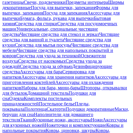
газетницы
Свечи, подсвечники
Предметы интерьера
Ширмы
декоративные
Посуда для выпечки, запекания
Формы для
выпечки, запекания
Посуда для запекания
Аксессуары для
выпечки
Бумага, фольга, рукава для выпечки
Бытовая
химия
Средства для стирки
Средства для посудомоечных
машин
Универсальные, специальные чистящие
средства
Чистящие средства для стекол и зеркал
Чистящие
средства для ванной и туалета
Чистящие средства для
кухни
Средства для мытья посуды
Чистящие средства для
мебели
Чистящие средства для напольных покрытий и
ковров
Средства для ухода за техникой
Освежители
воздуха
Средства от насекомых
Средства ухода за
одеждой
Средства ухода за обувью
Дезинфицирующие
средства
Аксессуары для бара
Сервировка для
напитков
Аксессуары для хранения напитков
Аксессуары для
приготовления коктейлей
Аксессуары для охлаждения
напитков
Наборы для бара, мини-бары
Штопоры, открывалки
для бутылок
Домашний текстиль
Подушки для
сна
Одеяла
Комплекты постельных
принадлежностей
Постельное белье
Пледы,
покрывала
Полотенца
Скатерти
Подушки декоративные
Маски,
беруши для сна
Наполнители для домашнего
текстиля
Ткани
Кухонные ножи, аксессуары
Ножи
Аксессуары
для кухонных ножей
Ножеточки и комплектующие
Ковры и
напольные покрытия
Ковры, циновки, шкуры
Ковры,