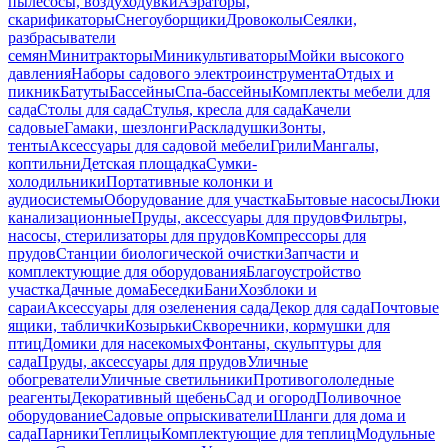
пылесосы, воздуходувки
Аэраторы,
скарификаторы
Снегоуборщики
Дровоколы
Сеялки,
разбрасыватели
семян
Минитракторы
Миникультиваторы
Мойки высокого
давления
Наборы садового электроинструмента
Отдых и
пикник
Батуты
Бассейны
Спа-бассейны
Комплекты мебели для
сада
Столы для сада
Стулья, кресла для сада
Качели
садовые
Гамаки, шезлонги
Раскладушки
Зонты,
тенты
Аксессуары для садовой мебели
Грили
Мангалы,
коптильни
Детская площадка
Сумки-
холодильники
Портативные колонки и
аудиосистемы
Оборудование для участка
Бытовые насосы
Люки
канализационные
Пруды, аксессуары для прудов
Фильтры,
насосы, стерилизаторы для прудов
Компрессоры для
прудов
Станции биологической очистки
Запчасти и
комплектующие для оборудования
Благоустройство
участка
Дачные дома
Беседки
Бани
Хозблоки и
сараи
Аксессуары для озеленения сада
Декор для сада
Почтовые
ящики, таблички
Козырьки
Скворечники, кормушки для
птиц
Домики для насекомых
Фонтаны, скульптуры для
сада
Пруды, аксессуары для прудов
Уличные
обогреватели
Уличные светильники
Противогололедные
реагенты
Декоративный щебень
Сад и огород
Поливочное
оборудование
Садовые опрыскиватели
Шланги для дома и
сада
Парники
Теплицы
Комплектующие для теплиц
Модульные