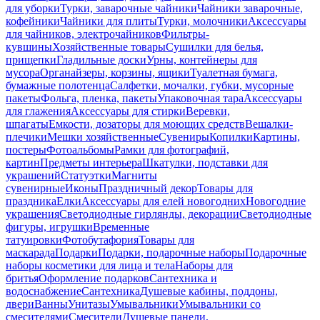
для уборки
Турки, заварочные чайники
Чайники заварочные,
кофейники
Чайники для плиты
Турки, молочники
Аксессуары
для чайников, электрочайников
Фильтры-
кувшины
Хозяйственные товары
Сушилки для белья,
прищепки
Гладильные доски
Урны, контейнеры для
мусора
Органайзеры, корзины, ящики
Туалетная бумага,
бумажные полотенца
Салфетки, мочалки, губки, мусорные
пакеты
Фольга, пленка, пакеты
Упаковочная тара
Аксессуары
для глажения
Аксессуары для стирки
Веревки,
шпагаты
Емкости, дозаторы для моющих средств
Вешалки-
плечики
Мешки хозяйственные
Сувениры
Копилки
Картины,
постеры
Фотоальбомы
Рамки для фотографий,
картин
Предметы интерьера
Шкатулки, подставки для
украшений
Статуэтки
Магниты
сувенирные
Иконы
Праздничный декор
Товары для
праздника
Елки
Аксессуары для елей новогодних
Новогодние
украшения
Светодиодные гирлянды, декорации
Светодиодные
фигуры, игрушки
Временные
татуировки
Фотобутафория
Товары для
маскарада
Подарки
Подарки, подарочные наборы
Подарочные
наборы косметики для лица и тела
Наборы для
бритья
Оформление подарков
Сантехника и
водоснабжение
Сантехника
Душевые кабины, поддоны,
двери
Ванны
Унитазы
Умывальники
Умывальники со
смесителями
Смесители
Душевые панели,