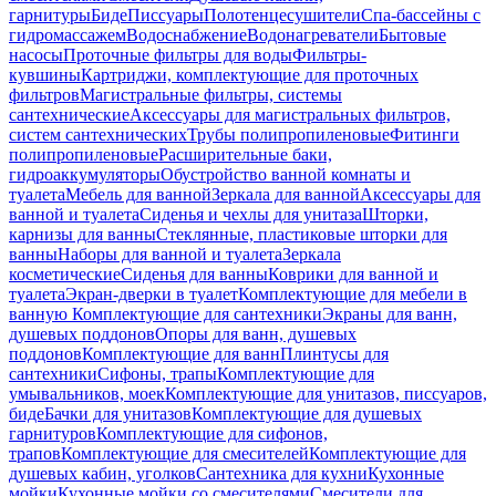
гарнитуры
Биде
Писсуары
Полотенцесушители
Спа-бассейны с
гидромассажем
Водоснабжение
Водонагреватели
Бытовые
насосы
Проточные фильтры для воды
Фильтры-
кувшины
Картриджи, комплектующие для проточных
фильтров
Магистральные фильтры, системы
сантехнические
Аксессуары для магистральных фильтров,
систем сантехнических
Трубы полипропиленовые
Фитинги
полипропиленовые
Расширительные баки,
гидроаккумуляторы
Обустройство ванной комнаты и
туалета
Мебель для ванной
Зеркала для ванной
Аксессуары для
ванной и туалета
Сиденья и чехлы для унитаза
Шторки,
карнизы для ванны
Стеклянные, пластиковые шторки для
ванны
Наборы для ванной и туалета
Зеркала
косметические
Сиденья для ванны
Коврики для ванной и
туалета
Экран-дверки в туалет
Комплектующие для мебели в
ванную
Комплектующие для сантехники
Экраны для ванн,
душевых поддонов
Опоры для ванн, душевых
поддонов
Комплектующие для ванн
Плинтусы для
сантехники
Сифоны, трапы
Комплектующие для
умывальников, моек
Комплектующие для унитазов, писсуаров,
биде
Бачки для унитазов
Комплектующие для душевых
гарнитуров
Комплектующие для сифонов,
трапов
Комплектующие для смесителей
Комплектующие для
душевых кабин, уголков
Сантехника для кухни
Кухонные
мойки
Кухонные мойки со смесителями
Смесители для