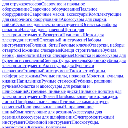
для стружкоотсосов
Сварочное и паяльное
оборудование
Сварочное оборудование
Паяльное
оборудование
Сварочные маски, аксессуары
Комплектующие
для сварочного оборудования
Аксессуары для сварки,
пайки
Оснастка для электроинструмента
Оснастка, наборы
оснастки
Насадки для граверов
Щетки для
электроинструмента
Развертки
Пуансоны
Щетки для
электродвигателей
Слесарный инструмент
Наборы
инструментов
Головки, биты
Гаечные ключи
Отвертки, наборы
отверток
Ножницы слесарные
Клещи строительные
Зубила,
керны, выколотки
Щетки слесарные
Оснастка и аксессуары для
бурения и сверления
Сверла, буры, зенкеры
Коронки
Зубила для
электроинструмента
Аксессуары для бурения и
сверления
Столярный инструмент
Тиски, струбцины,
гейферные зажимы
Ручные пилы, ножовки
Молотки, кувалды,
киянки
Напильники
Ручные стамески
Рубанки, рашпили
ручные
Оснастка и аксессуары для резания и
шлифования
Отрезные, пильные диски
Пильные полотна для
электроинструмента
Фрезы
Шлифовальные диски, насадки,
листы
Шлифовальные чашки
Точильные камни, круги,
сегменты
Полировальные валы
Направляющие
шины
Комплектующие для резания
Аксессуары для
резания
Аксессуары для шлифования
Электромонтажный
инструмент
Обжимной инструмент
Плоскогубцы,
круглогубцы
Кусачки, болторезы,