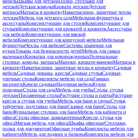
мебель
Шкафы для детской
Полки, стеллажи для
детской
Детские комоды
Кровати детские
Детские
матрасы
Матрасы в кроватку
Наматрасники, защитные чехлы
детские
Мебель для детского сада
Мебельная фурнитура и
аксессуары
Комплектующие для столов
Комплектующие для
стульев
Комплектующие для кроватей и кроваток
Аксессуары
для мебели
Комплектующие для мягкой
мебели
Комплектующие для корпусной мебели
Мебельная
фурнитура
Чехлы для мебели
Системы хранения для
кухни
Товары для безопасности детей
Мебель для самых
маленьких
Кроватки для новорожденных
Пеленальные
столики, комоды, матрасы
Манежи, кровати-манежи
Матрасы в
кроватку
Наматрасники, защитные чехлы в кроватку
Садовая
мебель
Садовые диваны, кресла
Садовые стулья
Садовые,
уличные столы
Комплекты мебели для сада
Гамаки,
шезлонги
Качели садовые
Надувная мебель
Кухни
походные
Столы для сада
Мебель для учебы
Столы, стулья
детские
Письменные столы
Растущие столы и парты
Растущие
кресла и стулья для учебы
Мебель для бани и сауны
Стулья,
табуретки, подставки для бани
Скамьи для бани
Столы для
бани
Журнальные столики для бани
Мебель для кабинета и
офиса
Столы офисные, компьютерные
Кресла, стулья для
офиса
Мягкая мебель для офиса
Шкафы офисные
Стеллажи,
полки для документов
Офисные тумбы
Комплекты мебели для
кабинета
Мебель для лоджии и балкона
Комплекты мебели для