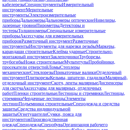
кабелерезы
Специнструменты
Измерительный
инструмент
Мерительные
инструменты
Электроизмерительные
приборы
Дальномеры
Дальномеры оптические
Нивелиры,
лазерные уровни
Пирометры
Детекторы и
тестеры
Толщиномеры
Специальные измерительные
приборы
Аксессуары для измерительных
приборов
Разметочный инструмент
Разметочные
инструменты
Инструменты для нарезки резьбы
Маркеры,
карандаши строительные
Клейма ударные
Строительно-
монтажный инструмент
Заклепочники
Труборезы,
трубогибы
Ножи строительные
Мультитулы
Пробойники,
просекатели отверстий
Ломы
Степлеры
механические
Стеклорезы
Прикаточные валики
Отделочный
инструмент
Плиткорезы
Кельмы, шпатели, гладилки
Малярный,
отделочный инструмент
Скотч, ленты малярные
Диспенсеры
для скотча
Аксессуары для малярных, отделочных
работ
Пленки строительные
Лестницы и стремянки
Лестницы,
стремянки
Чердачные лестницы
Элементы
лестниц
Подъемники строительные
Спецодежда и средства
защиты
Средства индивидуальной
защиты
Огнетушители
Сумки, пояса для
инструментов
Производственная
одежда
Спецодежда
Спецобувь
Организация рабочего
пространства
Фонари, прожекторы
Кейсы, ящики для