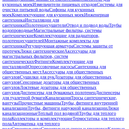
кухонных моек
Измельчители пищевых отходов
Системы для
очистки питьевой воды
Сифоны для кухонных
моек
Комплектующие для кухонных моек
Инженерная
сантехника
Инсталляции для
сантехники
Полотенцесушители
Отвод и подвод воды
Трубы
водопроводные
Магистральные фильтры, системы
сантехнические
Комплектующие для радиаторов,
полотенцесушителей
Монтажные комплекты для
сантехники
Регулирующая арматура
Системы защиты от
протечек
Люки сантехнические
Аксессуары для
магистральных фильтров, систем
сантехнических
Фитинги
Комплектующие для
инсталляций
Опрессовочные насосы
Сантехника для
общественных мест
Аксессуары для общественных
санузлов
Сушилки для рук
Дозаторы для общественных
санузлов
Сенсорные дозаторы для общественных
санузлов
Локтевые дозаторы для общественных
санузлов
Диспенсеры для бумажных полотенец
Диспенсеры
для туалетной бумаги
Канализация
Тросы сантехнические,
вантузы
Прочистные машины
Трубы, фитинги внутренней
канализации
Трубы, фитинги наружной канализации
Люки
канализационные
Теплый пол водяной
Трубы для теплого
пола
Коллекторы и комплектующие
Термостатика для теплого
пола
Автоматика для теплого
пола
Строительство
Строительные смеси и грунтовки
Клеевые