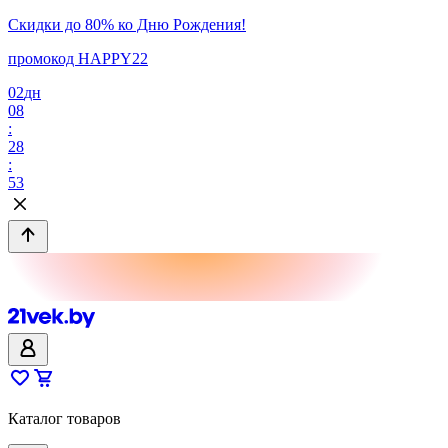
Скидки до 80% ко Дню Рождения!
промокод HAPPY22
02
дн
08
:
28
:
53
Каталог товаров