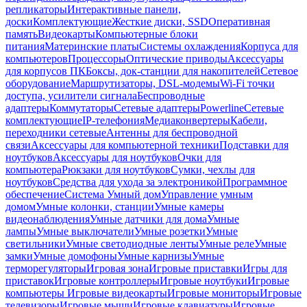
репликаторы
Интерактивные панели,
доски
Комплектующие
Жесткие диски, SSD
Оперативная
память
Видеокарты
Компьютерные блоки
питания
Материнские платы
Системы охлаждения
Корпуса для
компьютеров
Процессоры
Оптические приводы
Аксессуары
для корпусов ПК
Боксы, док-станции для накопителей
Сетевое
оборудование
Маршрутизаторы, DSL-модемы
Wi-Fi точки
доступа, усилители сигнала
Беспроводные
адаптеры
Коммутаторы
Сетевые адаптеры
Powerline
Сетевые
комплектующие
IP-телефония
Медиаконвертеры
Кабели,
переходники сетевые
Антенны для беспроводной
связи
Аксессуары для компьютерной техники
Подставки для
ноутбуков
Аксессуары для ноутбуков
Очки для
компьютера
Рюкзаки для ноутбуков
Сумки, чехлы для
ноутбуков
Средства для ухода за электроникой
Программное
обеспечение
Система Умный дом
Управление умным
домом
Умные колонки, станции
Умные камеры
видеонаблюдения
Умные датчики для дома
Умные
лампы
Умные выключатели
Умные розетки
Умные
светильники
Умные светодиодные ленты
Умные реле
Умные
замки
Умные домофоны
Умные карнизы
Умные
терморегуляторы
Игровая зона
Игровые приставки
Игры для
приставок
Игровые контроллеры
Игровые ноутбуки
Игровые
компьютеры
Игровые видеокарты
Игровые мониторы
Игровые
телевизоры
Игровые мыши
Игровые клавиатуры
Игровые