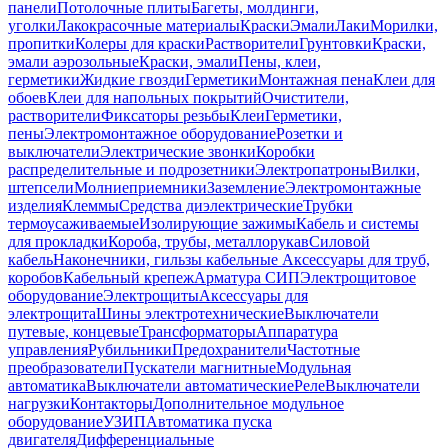
панели
Потолочные плиты
Багеты, молдинги,
уголки
Лакокрасочные материалы
Краски
Эмали
Лаки
Морилки,
пропитки
Колеры для краски
Растворители
Грунтовки
Краски,
эмали аэрозольные
Краски, эмали
Пены, клеи,
герметики
Жидкие гвозди
Герметики
Монтажная пена
Клеи для
обоев
Клеи для напольных покрытий
Очистители,
растворители
Фиксаторы резьбы
Клеи
Герметики,
пены
Электромонтажное оборудование
Розетки и
выключатели
Электрические звонки
Коробки
распределительные и подрозетники
Электропатроны
Вилки,
штепсели
Молниеприемники
Заземление
Электромонтажные
изделия
Клеммы
Средства диэлектрические
Трубки
термоусаживаемые
Изолирующие зажимы
Кабель и системы
для прокладки
Короба, трубы, металлорукав
Силовой
кабель
Наконечники, гильзы кабельные
Аксессуары для труб,
коробов
Кабельный крепеж
Арматура СИП
Электрощитовое
оборудование
Электрощиты
Аксессуары для
электрощита
Шины электротехнические
Выключатели
путевые, концевые
Трансформаторы
Аппаратура
управления
Рубильники
Предохранители
Частотные
преобразователи
Пускатели магнитные
Модульная
автоматика
Выключатели автоматические
Реле
Выключатели
нагрузки
Контакторы
Дополнительное модульное
оборудование
УЗИП
Автоматика пуска
двигателя
Дифференциальные