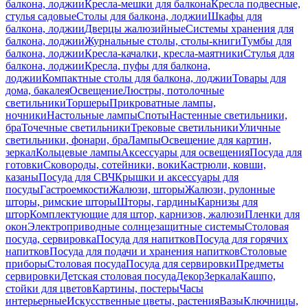
балкона, лоджии
Кресла-мешки для балкона
Кресла подвесные,
стулья садовые
Столы для балкона, лоджии
Шкафы для
балкона, лоджии
Дверцы жалюзийные
Системы хранения для
балкона, лоджии
Журнальные столы, столы-книги
Тумбы для
балкона, лоджии
Кресла-качалки, кресла-маятники
Стулья для
балкона, лоджии
Кресла, пуфы для балкона,
лоджии
Компактные столы для балкона, лоджии
Товары для
дома, бакалея
Освещение
Люстры, потолочные
светильники
Торшеры
Прикроватные лампы,
ночники
Настольные лампы
Споты
Настенные светильники,
бра
Точечные светильники
Трековые светильники
Уличные
светильники, фонари, бра
Лампы
Освещение для картин,
зеркал
Кольцевые лампы
Аксессуары для освещения
Посуда для
готовки
Сковороды, сотейники, воки
Кастрюли, ковши,
казаны
Посуда для СВЧ
Крышки и аксессуары для
посуды
Гастроемкости
Жалюзи, шторы
Жалюзи, рулонные
шторы, римские шторы
Шторы, гардины
Карнизы для
штор
Комплектующие для штор, карнизов, жалюзи
Пленки для
окон
Электроприводные солнцезащитные системы
Столовая
посуда, сервировка
Посуда для напитков
Посуда для горячих
напитков
Посуда для подачи и хранения напитков
Столовые
приборы
Столовая посуда
Посуда для сервировки
Предметы
сервировки
Детская столовая посуда
Декор
Зеркала
Кашпо,
стойки для цветов
Картины, постеры
Часы
интерьерные
Искусственные цветы, растения
Вазы
Ключницы,