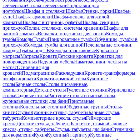
геймерские
Столы геймерские
Подставки для
ноутбуков
Шкафы и стеллажи
Шкафы
Стенки, горки
Шкафы-
купе
Шкафы-гармошки
Шкафы-пеналы для жилой
комнаты
Шкафы с витриной, буфеты
Шкафы, секции в
прихожую
Полки, стеллажи, системы хранения
Шкафы для
ванной комнаты
Вешалки, подставки для зонтов
Комоды,
тумбы
Комоды
Тумбы
Прикроватные тумбы
Обувницы, тумбы в
прихожую
Комоды, тумбы для ванной
Пеленальные столики,
комоды
Тумбы под ТВ
Комоды пластиковые
Кровати и
матрасы
Матрасы
Кровати
Детские кровати
Кроватки для
новорожденных
Надувная мебель
Наматрасники, чехлы на
матрас
Основания для
кроватей
Подматрасники
Раскладушки
Кровати-трансформеры,
шкафы-кровати
Кровати-домики
Столы
Кухонные
столы
Барные столы
Столы письменные,
компьютерные
Детские столы
Туалетные столики
Журнальные
столы
Садовые столы
Растущие столы и парты
Столы,
журнальные столики для бани
Приставные
столики
Консольные столики
Обеденные группы
Столы-
книги
Стулья
Кухонные стулья, табуреты
Барные стулья,
табуреты
Компьютерные кресла, стулья
Геймерские
кресла
Детские стулья, табуреты
Банкетки, скамьи
Садовые
кресла, стулья, табуреты
Стулья, табуреты для бани
Стульчики
для кормления
Кухня
Кухонный гарнитур
Кухонные