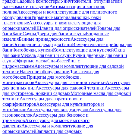
грядки
Садовые компостеры
Уничтожители, отпугиватели
насекомых и грызунов
Автоматизация и контроль
полива
Аксессуары и комплектующие для поливочного
оборудования
Укрывные материалы
Бочки, баки
пластиковые
Аксессуары и комплектующие для
опрыскивателей
Шланги для опрыскивателей
Товары для
бани
Бани
Сауны
Двери для бани и сауны
Бондарные
изделия
Банные принадлежности
Аксессуары для
бани
Оснащение и декор для бани
Измерительные приборы для
бани
Фитобочки, купели
Комплектующие для купелей
Окна
для бани
Мебель для бани и сауны
Ручки дверные для бани и
сауны
Эфирные масла
Спа-бассейны с
гидромассажем
Аксессуары и комплектующие для садовой
техники
Навесное оборудование
Двигатели для
мотоблоков
Прицепы для мотоблоков,
минитракторов
Аксессуары для газонной техники
Аксессуары
для цепных пил
Аксессуары для садовой техники
Аксессуары
для кусторезов, ножниц садовых
Моторные масла для садовой
техники
Аксессуары для аэратоторов и
скарификаторов
Аксессуары для культиваторов и
мотоблоков
Аксессуары для воздуходувок
Аксессуары для
газонокосилок
Аксессуары для бензокос и
триммеров
Аксессуары для моек высокого
давления
Аксессуары и комплектующие для
опрыскивателей
Запчасти для садовых