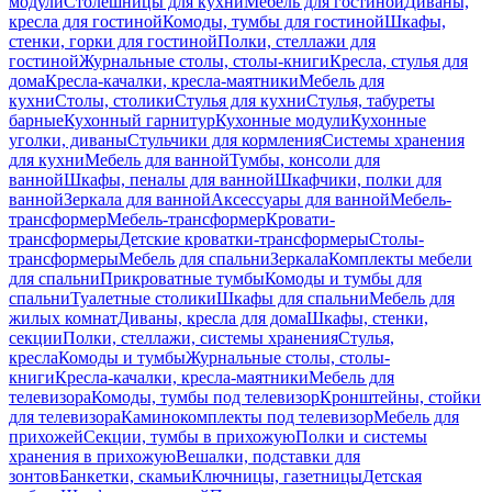
модули
Столешницы для кухни
Мебель для гостиной
Диваны,
кресла для гостиной
Комоды, тумбы для гостиной
Шкафы,
стенки, горки для гостиной
Полки, стеллажи для
гостиной
Журнальные столы, столы-книги
Кресла, стулья для
дома
Кресла-качалки, кресла-маятники
Мебель для
кухни
Столы, столики
Стулья для кухни
Стулья, табуреты
барные
Кухонный гарнитур
Кухонные модули
Кухонные
уголки, диваны
Стульчики для кормления
Системы хранения
для кухни
Мебель для ванной
Тумбы, консоли для
ванной
Шкафы, пеналы для ванной
Шкафчики, полки для
ванной
Зеркала для ванной
Аксессуары для ванной
Мебель-
трансформер
Мебель-трансформер
Кровати-
трансформеры
Детские кроватки-трансформеры
Столы-
трансформеры
Мебель для спальни
Зеркала
Комплекты мебели
для спальни
Прикроватные тумбы
Комоды и тумбы для
спальни
Туалетные столики
Шкафы для спальни
Мебель для
жилых комнат
Диваны, кресла для дома
Шкафы, стенки,
секции
Полки, стеллажи, системы хранения
Стулья,
кресла
Комоды и тумбы
Журнальные столы, столы-
книги
Кресла-качалки, кресла-маятники
Мебель для
телевизора
Комоды, тумбы под телевизор
Кронштейны, стойки
для телевизора
Каминокомплекты под телевизор
Мебель для
прихожей
Секции, тумбы в прихожую
Полки и системы
хранения в прихожую
Вешалки, подставки для
зонтов
Банкетки, скамьи
Ключницы, газетницы
Детская