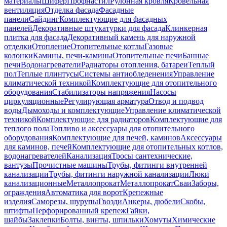
материалы
Шифер
Профнастил
Рулонная кровля
Кровельная
вентиляция
Отделка фасада
Фасадные
панели
Сайдинг
Комплектующие для фасадных
панелей
Декоративные штукатурки для фасада
Клинкерная
плитка для фасада
Декоративный камень для наружной
отделки
Отопление
Отопительные котлы
Газовые
колонки
Камины, печи-камины
Отопительные печи
Банные
печи
Водонагреватели
Радиаторы отопления, батареи
Теплый
пол
Теплые плинтусы
Системы антиобледенения
Управление
климатической техникой
Комплектующие для отопительного
оборудования
Стабилизаторы напряжения
Насосы
циркуляционные
Регулирующая арматура
Отвод и подвод
воды
Дымоходы и комплектующие
Управление климатической
техникой
Комплектующие для радиаторов
Комплектующие для
теплого пола
Топливо и аксессуары для отопительного
оборудования
Комплектующие для печей, каминов
Аксессуары
для каминов, печей
Комплектующие для отопительных котлов,
водонагревателей
Канализация
Тросы сантехнические,
вантузы
Прочистные машины
Трубы, фитинги внутренней
канализации
Трубы, фитинги наружной канализации
Люки
канализационные
Металлопрокат
Металлопрокат
Сваи
Заборы,
ограждения
Автоматика для ворот
Крепежные
изделия
Саморезы, шурупы
Гвозди
Анкеры, дюбели
Скобы,
штифты
Перфорированный крепеж
Гайки,
шайбы
Заклепки
Болты, винты, шпильки
Хомуты
Химические