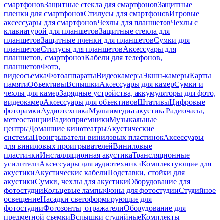
смартфонов
Защитные стекла для смартфонов
Защитные
пленки для смартфонов
Стилусы для смартфонов
Игровые
аксессуары для смартфонов
Чехлы для планшетов
Чехлы с
клавиатурой для планшетов
Защитные стекла для
планшетов
Защитные пленки для планшетов
Сумки для
планшетов
Стилусы для планшетов
Аксессуары для
планшетов, смартфонов
Кабели для телефонов,
планшетов
Фото,
видеосъемка
Фотоаппараты
Видеокамеры
Экшн-камеры
Карты
памяти
Объективы
Вспышки
Аксессуары для камер
Сумки и
чехлы для камер
Зарядные устройства, аккумуляторы для фото,
видеокамер
Аксессуары для объективов
Штативы
Цифровые
фоторамки
Аудиотехника
Мультимедиа акустика
Радиочасы,
метеостанции
Радиоприемники
Музыкальные
центры
Домашние кинотеатры
Акустические
системы
Проигрыватели виниловых пластинок
Аксессуары
для виниловых проигрывателей
Виниловые
пластинки
Инсталляционная акустика
Трансляционные
усилители
Аксессуары для аудиотехники
Комплектующие для
акустики
Акустические кабели
Подставки, стойки для
акустики
Сумки, чехлы для акустики
Оборудование для
фотостудии
Кольцевые лампы
Фоны для фотостудии
Студийное
освещение
Насадки светоформирующие для
фотостудии
Фотозонты, отражатели
Оборудование для
предметной съемки
Вспышки студийные
Комплекты