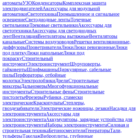
автоматы
УЗО
Конденсаторы
Комплексная защита
электродвигателей
Аксессуары для модульной
автоматики
Светотехника
Промышленное и сигнальное
освещение
Светодиодные ленты
Точечные
светильники
Трековые светильники
Аксессуары для
светотехники
Аксессуары для светодиодных
лент
Вентиляция
Вентиляторы вытяжные
Вентиляторы
канальные
Системы воздуховодов
Решетки вентиляционные,
диффузоры
Проветриватели
Люки
Люки ревизионные
Люки
под плитку
Люки напольные
Люки под
покраску
Строительный
инструмент
Электроинструмент
Шуруповерты,
гайковерты
Шлифмашины
Циркулярные, сабельные
пилы
Перфораторы, отбойные
молотки
Электролобзики
Дрели
Строительные
миксеры
Дальномеры
Многофункциональные
инструменты
Строительные фены
Строительные
пистолеты
Фрезеры
Рубанки, стамески
электрические
Краскопульты
Степлеры,
гвоздезабиватели
Электрические ножницы, резаки
Насадки для
электроинструмента
Аксессуары для
электроинструмента
Аккумуляторы, зарядные устройства для
электроинструмента
Наборы электроинструмента
Силовая и
строительная техника
Бетоносмесители
Генераторы
Тали,
тельферы
Такелаж
Виброплиты, глубинные