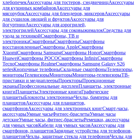
хлебопечек
Аксессуары для тостеров, сэндвичниц
Аксессуары
для кухонных комбайнов
Аксессуары для
мясорубок
Аксессуары для блендеров, миксеров
Аксессуары
для сушилок овощей и фруктов
Аксессуары для
йогуртниц
Аксессуары для аэрогрилей,
электрогрилей
Аксессуары для соковыжималок
Средства для
ухода за техникой
Смартфоны, ТВ и
электроника
Смартфоны
Смартфоны
Смартфоны
восстановленные
Смартфоны Apple
Смартфоны
Xiaomi
Смартфоны Samsung
Смартфоны Honor
Смартфоны
Huawei
Смартфоны POCO
Смартфоны Infinix
Смартфоны
Tecno
Смартфоны Realme
Смартфоны Samsung Galaxy S26
series
Кнопочные телефоны
Складные смартфоны
Телевизоры,
мониторы
Телевизоры
Мониторы
Мониторы-телевизоры
ТВ-
приставки и медиаплееры
Проекторы
Проекционные
экраны
Профессиональные дисплеи
Планшеты, электронные
книги
Планшеты
Электронные книги
Графические
планшеты
Блокноты электронные
Чехлы, бамперы для
планшетов
Аксессуары для планшетов,
смартфонов
Аксессуары для электронных книг
Смарт-часы,
аксессуары
Умные часы
Фитнес-браслеты
Умные часы
детские
Умные часы, фитнес-браслеты
Ремешки, аксессуары
для умных часов
Кабели для умных часов
Аксессуары для
смартфонов, планшетов
Зарядные устройства для телефонов,
планшетов
Чехлы, защитные стекла для телефонов
Чехлы для