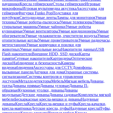
наушники
Кресла геймерские
Столы геймерские
Игровые
микрофоны
Игровая мультимедиа акустика
Аксессуары для
геймеров
Фигурки Funko Pop
Подставки для
ноутбуков
Светодиодные ленты
Лампы для мониторов
Умная
техника
Умные роботы-пылесосы
Умные телевизоры
Умные
стиральные машины
Умные чайники
Умные роботы
кулинарные
Умные вентиляторы
Умные кондиционеры
Умные
обогреватели
Умные увлажнители, очистители воздуха
Умные
отопительные котлы
Умные проветриватели
Умные радиочасы,
метеостанции
Умные кормушки и поилки для
животных
Умные напольные весы
Накопители данных
USB
Flash накопители
Внешние HDD, SSD диски
Карты
памяти
Сетевые накопители
Картридеры
Оптические
диски
Наблюдение и безопасность
Камеры
видеонаблюдения
Аксессуары для CCTV
Домофоны,
вызывные панели
Датчики для дома
Охранные системы,
сигнализации
Системы контроля и управления
доступом
Металлодетекторы
Мебель
Мягкая мебель
Диваны,
тахты
Диваны прямые
Диваны угловые
Диваны П-
образные
Кухонные уголки, диваны
Диваны
модульные
Детские диваны
Диваны садовые
Комплекты мягкой
мебели
Бескаркасные кресла-мешки и диваны
Надувные
диваны
Кресла
Кресла
Кресла-мешки и пуфы
Кресла-качалки,
кресла-маятники
Детские кресла, пуфы
Надувные кресла
Пуфы,
оттоманки
Кресла-кровати
Игровая мебель
Кресла