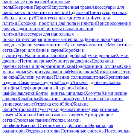
напольные покрытия
Виниловые
полы
Ковролин
Паркет
Искусственная трава
Аксессуары для
напольных покрытий и плитки
Подложка
Плинтусы, уголки,
обводы для труб
Плинтусы для сантехники
Фуги для
плитки
Порожки, профили для пола и плитки
Приспособления
для укладки плитки
Системы выравнивания
плитки
Аксессуары для напольных
покрытий
Реставрационные материалы
Двери и арки
Двери
входные
Двери межкомнатные
Арки межкомнатные
Москитные
сетки
Двери для бани и сауны
Коробки и
фурнитура
Наличники, коробки, доборы
Ручки дверные
Замки
дверные
Петли дверные
Фурнитура дверная
Доводчики
дверные
Окна и подоконники
Окна
Подоконники, отливы
Окна
мансардные
Фурнитура оконная
Мягкие окна
Москитные сетки
на окна
Жалюзи уличные
Пленки солнцезащитные
Крепежные
изделия
Саморезы, шурупы
Гвозди
Анкеры, дюбели
Скобы,
штифты
Перфорированный крепеж
Гайки,
шайбы
Заклепки
Болты, винты, шпильки
Хомуты
Химические
анкеры
Карабины
Фиксаторы арматуры
Шплинты
Пружины
универсальные
Отделка стен
Обои
Жидкие
обои
Фотообои
Штукатурки декоративные
Декоративный
камень
Скинали
Пленки самоклеящиеся
Армирующие
сетки
Стеновые панели
Уголки, маяки,
профили
Вагонка
Стеклохолсты, флизелин
Экраны для
радиаторов
Отделка потолка
Потолочные системы
Потолочные