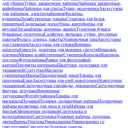
для уборки
Турки, заварочные чайники
Чайники заварочные,
кофейники
Чайники для плиты
Турки, молочники
Аксессуары
для чайников, электрочайников
Фильтры-
кувшины
Хозяйственные товары
Сушилки для белья,
прищепки
Гладильные доски
Урны, контейнеры для
мусора
Органайзеры, корзины, ящики
Туалетная бумага,
бумажные полотенца
Салфетки, мочалки, губки, мусорные
пакеты
Фольга, пленка, пакеты
Упаковочная тара
Аксессуары
для глажения
Аксессуары для стирки
Веревки,
шпагаты
Емкости, дозаторы для моющих средств
Вешалки-
плечики
Мешки хозяйственные
Сувениры
Копилки
Картины,
постеры
Фотоальбомы
Рамки для фотографий,
картин
Предметы интерьера
Шкатулки, подставки для
украшений
Статуэтки
Магниты
сувенирные
Иконы
Праздничный декор
Товары для
праздника
Елки
Аксессуары для елей новогодних
Новогодние
украшения
Светодиодные гирлянды, декорации
Светодиодные
фигуры, игрушки
Временные
татуировки
Фотобутафория
Товары для
маскарада
Подарки
Подарки, подарочные наборы
Подарочные
наборы косметики для лица и тела
Наборы для
бритья
Оформление подарков
Сантехника и
водоснабжение
Сантехника
Душевые кабины, поддоны,
двери
Ванны
Унитазы
Умывальники
Умывальники со
смесителями
Смесители
Душевые панели,