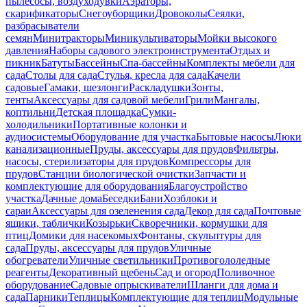
пылесосы, воздуходувки
Аэраторы,
скарификаторы
Снегоуборщики
Дровоколы
Сеялки,
разбрасыватели
семян
Минитракторы
Миникультиваторы
Мойки высокого
давления
Наборы садового электроинструмента
Отдых и
пикник
Батуты
Бассейны
Спа-бассейны
Комплекты мебели для
сада
Столы для сада
Стулья, кресла для сада
Качели
садовые
Гамаки, шезлонги
Раскладушки
Зонты,
тенты
Аксессуары для садовой мебели
Грили
Мангалы,
коптильни
Детская площадка
Сумки-
холодильники
Портативные колонки и
аудиосистемы
Оборудование для участка
Бытовые насосы
Люки
канализационные
Пруды, аксессуары для прудов
Фильтры,
насосы, стерилизаторы для прудов
Компрессоры для
прудов
Станции биологической очистки
Запчасти и
комплектующие для оборудования
Благоустройство
участка
Дачные дома
Беседки
Бани
Хозблоки и
сараи
Аксессуары для озеленения сада
Декор для сада
Почтовые
ящики, таблички
Козырьки
Скворечники, кормушки для
птиц
Домики для насекомых
Фонтаны, скульптуры для
сада
Пруды, аксессуары для прудов
Уличные
обогреватели
Уличные светильники
Противогололедные
реагенты
Декоративный щебень
Сад и огород
Поливочное
оборудование
Садовые опрыскиватели
Шланги для дома и
сада
Парники
Теплицы
Комплектующие для теплиц
Модульные