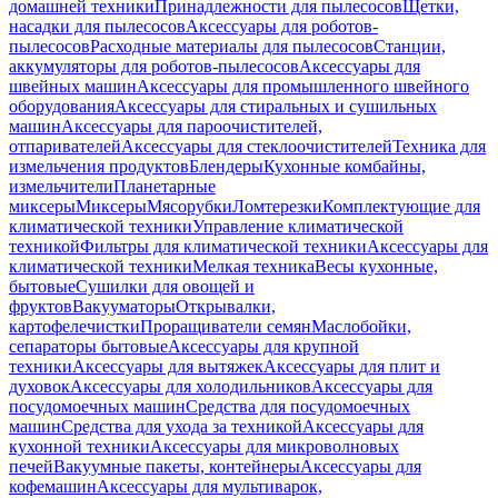
домашней техники
Принадлежности для пылесосов
Щетки,
насадки для пылесосов
Аксессуары для роботов-
пылесосов
Расходные материалы для пылесосов
Станции,
аккумуляторы для роботов-пылесосов
Аксессуары для
швейных машин
Аксессуары для промышленного швейного
оборудования
Аксессуары для стиральных и сушильных
машин
Аксессуары для пароочистителей,
отпаривателей
Аксессуары для стеклоочистителей
Техника для
измельчения продуктов
Блендеры
Кухонные комбайны,
измельчители
Планетарные
миксеры
Миксеры
Мясорубки
Ломтерезки
Комплектующие для
климатической техники
Управление климатической
техникой
Фильтры для климатической техники
Аксессуары для
климатической техники
Мелкая техника
Весы кухонные,
бытовые
Сушилки для овощей и
фруктов
Вакууматоры
Открывалки,
картофелечистки
Проращиватели семян
Маслобойки,
сепараторы бытовые
Аксессуары для крупной
техники
Аксессуары для вытяжек
Аксессуары для плит и
духовок
Аксессуары для холодильников
Аксессуары для
посудомоечных машин
Средства для посудомоечных
машин
Средства для ухода за техникой
Аксессуары для
кухонной техники
Аксессуары для микроволновых
печей
Вакуумные пакеты, контейнеры
Аксессуары для
кофемашин
Аксессуары для мультиварок,