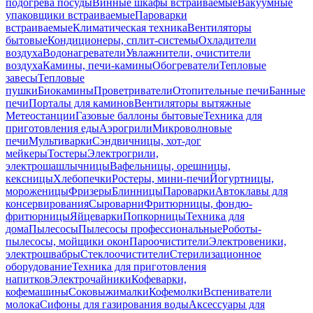
подогрева посуды
Винные шкафы встраиваемые
Вакуумные
упаковщики встраиваемые
Пароварки
встраиваемые
Климатическая техника
Вентиляторы
бытовые
Кондиционеры, сплит-системы
Охладители
воздуха
Водонагреватели
Увлажнители, очистители
воздуха
Камины, печи-камины
Обогреватели
Тепловые
завесы
Тепловые
пушки
Биокамины
Проветриватели
Отопительные печи
Банные
печи
Порталы для каминов
Вентиляторы вытяжные
Метеостанции
Газовые баллоны бытовые
Техника для
приготовления еды
Аэрогрили
Микроволновые
печи
Мультиварки
Сэндвичницы, хот-дог
мейкеры
Тостеры
Электрогрили,
электрошашлычницы
Вафельницы, орешницы,
кексницы
Хлебопечки
Ростеры, мини-печи
Йогуртницы,
мороженицы
Фризеры
Блинницы
Пароварки
Автоклавы для
консервирования
Сыроварни
Фритюрницы, фондю-
фритюрницы
Яйцеварки
Попкорницы
Техника для
дома
Пылесосы
Пылесосы профессиональные
Роботы-
пылесосы, мойщики окон
Пароочистители
Электровеники,
электрошвабры
Стеклоочистители
Стерилизационное
оборудование
Техника для приготовления
напитков
Электрочайники
Кофеварки,
кофемашины
Соковыжималки
Кофемолки
Вспениватели
молока
Сифоны для газирования воды
Аксессуары для