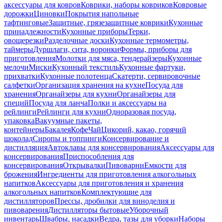
аксессуары для ковров
Коврики, наборы ковриков
Ковровые
дорожки
Циновки
Покрытия напольные
тафтинговые
Защитные, грязезащитные коврики
Кухонные
принадлежности
Кухонные приборы
Терки,
овощерезки
Разделочные доски
Кухонные термометры,
таймеры
Дуршлаги, сита, воронки
Формы, приборы для
приготовления
Молотки для мяса, тендерайзеры
Кухонные
мелочи
Миски
Кухонный текстиль
Кухонные фартуки,
прихватки
Кухонные полотенца
Скатерти, сервировочные
салфетки
Организация хранения на кухне
Посуда для
хранения
Органайзеры для кухни
Органайзеры для
специй
Посуда для ланча
Полки и аксессуары на
рейлинги
Рейлинги для кухни
Одноразовая посуда,
упаковка
Вакуумные пакеты,
контейнеры
Бакалея
Кофе
Чай
Цикорий, какао, горячий
шоколад
Сиропы и топпинги
Консервирование и
дистилляция
Автоклавы для консервирования
Аксессуары для
консервирования
Приспособления для
консервирования
Открывалки
Пивоварни
Емкости для
брожения
Ингредиенты для приготовления алкогольных
напитков
Аксессуары для приготовления и хранения
алкогольных напитков
Комплектующие для
дистилляторов
Прессы, дробилки для виноделия и
пивоварения
Дистилляторы бытовые
Уборочный
инвентарь
Швабры, насадки
Ведра, тазы для уборки
Наборы