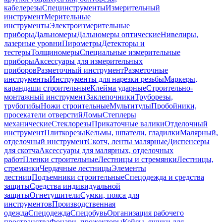
кабелерезы
Специнструменты
Измерительный
инструмент
Мерительные
инструменты
Электроизмерительные
приборы
Дальномеры
Дальномеры оптические
Нивелиры,
лазерные уровни
Пирометры
Детекторы и
тестеры
Толщиномеры
Специальные измерительные
приборы
Аксессуары для измерительных
приборов
Разметочный инструмент
Разметочные
инструменты
Инструменты для нарезки резьбы
Маркеры,
карандаши строительные
Клейма ударные
Строительно-
монтажный инструмент
Заклепочники
Труборезы,
трубогибы
Ножи строительные
Мультитулы
Пробойники,
просекатели отверстий
Ломы
Степлеры
механические
Стеклорезы
Прикаточные валики
Отделочный
инструмент
Плиткорезы
Кельмы, шпатели, гладилки
Малярный,
отделочный инструмент
Скотч, ленты малярные
Диспенсеры
для скотча
Аксессуары для малярных, отделочных
работ
Пленки строительные
Лестницы и стремянки
Лестницы,
стремянки
Чердачные лестницы
Элементы
лестниц
Подъемники строительные
Спецодежда и средства
защиты
Средства индивидуальной
защиты
Огнетушители
Сумки, пояса для
инструментов
Производственная
одежда
Спецодежда
Спецобувь
Организация рабочего
пространства
Фонари, прожекторы
Кейсы, ящики для