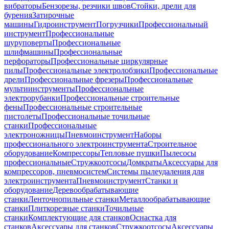
вибраторы
Бензорезы, резчики швов
Стойки, дрели для
бурения
Затирочные
машины
Гидроинструмент
Погрузчики
Профессиональный
инструмент
Профессиональные
шуруповерты
Профессиональные
шлифмашины
Профессиональные
перфораторы
Профессиональные циркулярные
пилы
Профессиональные электролобзики
Профессиональные
дрели
Профессиональные фрезеры
Профессиональные
мультиинструменты
Профессиональные
электрорубанки
Профессиональные строительные
фены
Профессиональные строительные
пистолеты
Профессиональные точильные
станки
Профессиональные
электроножницы
Пневмоинструмент
Наборы
профессионального электроинструмента
Строительное
оборудование
Компрессоры
Тепловые пушки
Пылесосы
профессиональные
Стружкоотсосы
Домкраты
Аксессуары для
компрессоров, пневмосистем
Системы пылеудаления для
электроинструмента
Пневмоинструмент
Станки и
оборудование
Деревообрабатывающие
станки
Ленточнопильные станки
Металлообрабатывающие
станки
Плиткорезные станки
Точильные
станки
Комплектующие для станков
Оснастка для
станков
Аксессуары для станков
Стружкоотсосы
Аксессуары