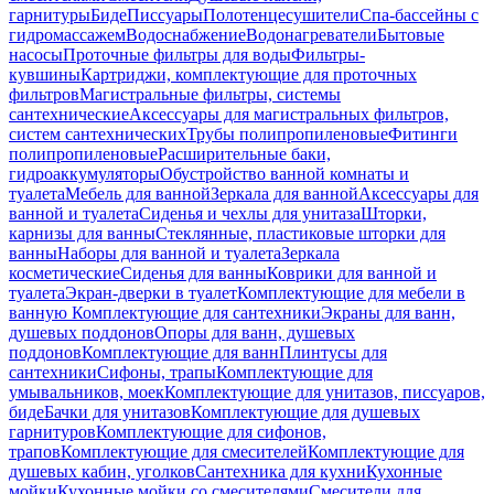
гарнитуры
Биде
Писсуары
Полотенцесушители
Спа-бассейны с
гидромассажем
Водоснабжение
Водонагреватели
Бытовые
насосы
Проточные фильтры для воды
Фильтры-
кувшины
Картриджи, комплектующие для проточных
фильтров
Магистральные фильтры, системы
сантехнические
Аксессуары для магистральных фильтров,
систем сантехнических
Трубы полипропиленовые
Фитинги
полипропиленовые
Расширительные баки,
гидроаккумуляторы
Обустройство ванной комнаты и
туалета
Мебель для ванной
Зеркала для ванной
Аксессуары для
ванной и туалета
Сиденья и чехлы для унитаза
Шторки,
карнизы для ванны
Стеклянные, пластиковые шторки для
ванны
Наборы для ванной и туалета
Зеркала
косметические
Сиденья для ванны
Коврики для ванной и
туалета
Экран-дверки в туалет
Комплектующие для мебели в
ванную
Комплектующие для сантехники
Экраны для ванн,
душевых поддонов
Опоры для ванн, душевых
поддонов
Комплектующие для ванн
Плинтусы для
сантехники
Сифоны, трапы
Комплектующие для
умывальников, моек
Комплектующие для унитазов, писсуаров,
биде
Бачки для унитазов
Комплектующие для душевых
гарнитуров
Комплектующие для сифонов,
трапов
Комплектующие для смесителей
Комплектующие для
душевых кабин, уголков
Сантехника для кухни
Кухонные
мойки
Кухонные мойки со смесителями
Смесители для