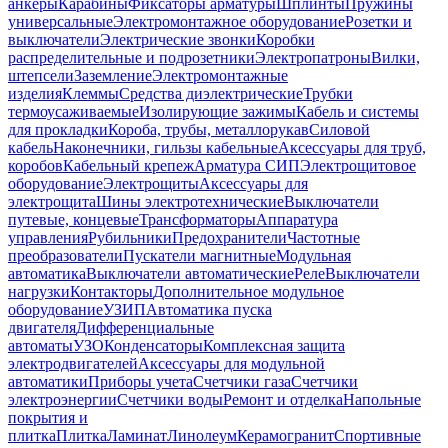
анкеры
Карабины
Фиксаторы арматуры
Шплинты
Пружины
универсальные
Электромонтажное оборудование
Розетки и
выключатели
Электрические звонки
Коробки
распределительные и подрозетники
Электропатроны
Вилки,
штепсели
Заземление
Электромонтажные
изделия
Клеммы
Средства диэлектрические
Трубки
термоусаживаемые
Изолирующие зажимы
Кабель и системы
для прокладки
Короба, трубы, металлорукав
Силовой
кабель
Наконечники, гильзы кабельные
Аксессуары для труб,
коробов
Кабельный крепеж
Арматура СИП
Электрощитовое
оборудование
Электрощиты
Аксессуары для
электрощита
Шины электротехнические
Выключатели
путевые, концевые
Трансформаторы
Аппаратура
управления
Рубильники
Предохранители
Частотные
преобразователи
Пускатели магнитные
Модульная
автоматика
Выключатели автоматические
Реле
Выключатели
нагрузки
Контакторы
Дополнительное модульное
оборудование
УЗИП
Автоматика пуска
двигателя
Дифференциальные
автоматы
УЗО
Конденсаторы
Комплексная защита
электродвигателей
Аксессуары для модульной
автоматики
Приборы учета
Счетчики газа
Счетчики
электроэнергии
Счетчики воды
Ремонт и отделка
Напольные
покрытия и
плитка
Плитка
Ламинат
Линолеум
Керамогранит
Спортивные