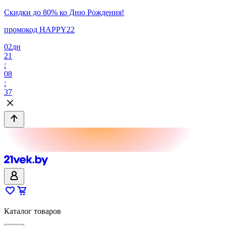
Скидки до 80% ко Дню Рождения!
промокод HAPPY22
02
дн
21
:
08
:
37
Каталог товаров