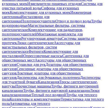
кухонных моек
Измельчители пищевых отходов
Системы для
очистки питьевой воды
Сифоны для кухонных
моек
Комплектующие для кухонных моек
Инженерная
сантехника
Инсталляции для
сантехники
Полотенцесушители
Отвод и подвод воды
Трубы
водопроводные
Магистральные фильтры, системы
сантехнические
Комплектующие для радиаторов,
полотенцесушителей
Монтажные комплекты для
сантехники
Регулирующая арматура
Системы защиты от
протечек
Люки сантехнические
Аксессуары для
магистральных фильтров, систем
сантехнических
Фитинги
Комплектующие для
инсталляций
Опрессовочные насосы
Сантехника для
общественных мест
Аксессуары для общественных
санузлов
Сушилки для рук
Дозаторы для общественных
санузлов
Сенсорные дозаторы для общественных
санузлов
Локтевые дозаторы для общественных
санузлов
Диспенсеры для бумажных полотенец
Диспенсеры
для туалетной бумаги
Канализация
Тросы сантехнические,
вантузы
Прочистные машины
Трубы, фитинги внутренней
канализации
Трубы, фитинги наружной канализации
Люки
канализационные
Теплый пол водяной
Трубы для теплого
пола
Коллекторы и комплектующие
Термостатика для теплого
пола
Автоматика для теплого
пола
Строительство
Строительные смеси и грунтовки
Клеевые