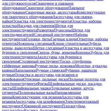
для стружкоотсосов
Сварочное и паяльное
оборудование
Сварочное оборудование
Паяльное
оборудование
Сварочные маски, аксессуары
Комплектующие
для сварочного оборудования
Аксессуары для сварки,
пайки
Оснастка для электроинструмента
Оснастка, наборы
оснастки
Насадки для граверов
Щетки для
электроинструмента
Развертки
Пуансоны
Щетки для
электродвигателей
Слесарный инструмент
Наборы
инструментов
Головки, биты
Гаечные ключи
Отвертки, наборы
отверток
Ножницы слесарные
Клещи строительные
Зубила,
керны, выколотки
Щетки слесарные
Оснастка и аксессуары для
бурения и сверления
Сверла, буры, зенкеры
Коронки
Зубила для
электроинструмента
Аксессуары для бурения и
сверления
Столярный инструмент
Тиски, струбцины,
гейферные зажимы
Ручные пилы, ножовки
Молотки, кувалды,
киянки
Напильники
Ручные стамески
Рубанки, рашпили
ручные
Оснастка и аксессуары для резания и
шлифования
Отрезные, пильные диски
Пильные полотна для
электроинструмента
Фрезы
Шлифовальные диски, насадки,
листы
Шлифовальные чашки
Точильные камни, круги,
сегменты
Полировальные валы
Направляющие
шины
Комплектующие для резания
Аксессуары для
резания
Аксессуары для шлифования
Электромонтажный
инструмент
Обжимной инструмент
Плоскогубцы,
круглогубцы
Кусачки, болторезы,