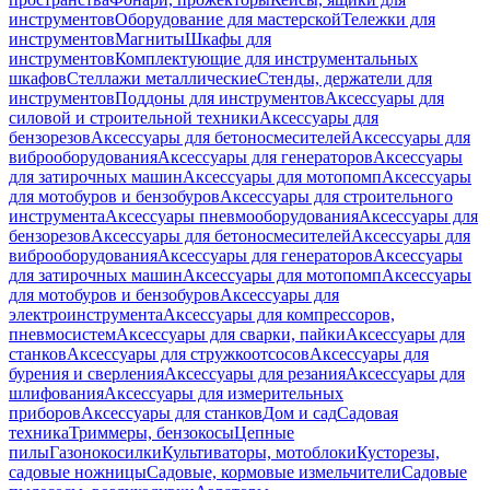
инструментов
Оборудование для мастерской
Тележки для
инструментов
Магниты
Шкафы для
инструментов
Комплектующие для инструментальных
шкафов
Стеллажи металлические
Стенды, держатели для
инструментов
Поддоны для инструментов
Аксессуары для
силовой и строительной техники
Аксессуары для
бензорезов
Аксессуары для бетоносмесителей
Аксессуары для
виброоборудования
Аксессуары для генераторов
Аксессуары
для затирочных машин
Аксессуары для мотопомп
Аксессуары
для мотобуров и бензобуров
Аксессуары для строительного
инструмента
Аксессуары пневмооборудования
Аксессуары для
бензорезов
Аксессуары для бетоносмесителей
Аксессуары для
виброоборудования
Аксессуары для генераторов
Аксессуары
для затирочных машин
Аксессуары для мотопомп
Аксессуары
для мотобуров и бензобуров
Аксессуары для
электроинструмента
Аксессуары для компрессоров,
пневмосистем
Аксессуары для сварки, пайки
Аксессуары для
станков
Аксессуары для стружкоотсосов
Аксессуары для
бурения и сверления
Аксессуары для резания
Аксессуары для
шлифования
Аксессуары для измерительных
приборов
Аксессуары для станков
Дом и сад
Садовая
техника
Триммеры, бензокосы
Цепные
пилы
Газонокосилки
Культиваторы, мотоблоки
Кусторезы,
садовые ножницы
Садовые, кормовые измельчители
Садовые