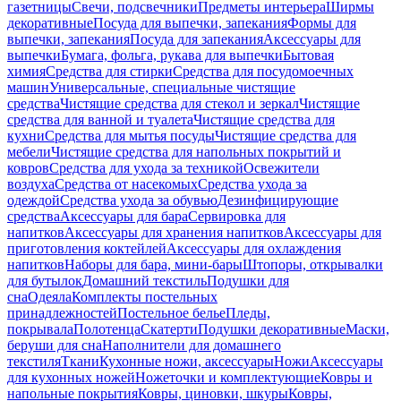
газетницы
Свечи, подсвечники
Предметы интерьера
Ширмы
декоративные
Посуда для выпечки, запекания
Формы для
выпечки, запекания
Посуда для запекания
Аксессуары для
выпечки
Бумага, фольга, рукава для выпечки
Бытовая
химия
Средства для стирки
Средства для посудомоечных
машин
Универсальные, специальные чистящие
средства
Чистящие средства для стекол и зеркал
Чистящие
средства для ванной и туалета
Чистящие средства для
кухни
Средства для мытья посуды
Чистящие средства для
мебели
Чистящие средства для напольных покрытий и
ковров
Средства для ухода за техникой
Освежители
воздуха
Средства от насекомых
Средства ухода за
одеждой
Средства ухода за обувью
Дезинфицирующие
средства
Аксессуары для бара
Сервировка для
напитков
Аксессуары для хранения напитков
Аксессуары для
приготовления коктейлей
Аксессуары для охлаждения
напитков
Наборы для бара, мини-бары
Штопоры, открывалки
для бутылок
Домашний текстиль
Подушки для
сна
Одеяла
Комплекты постельных
принадлежностей
Постельное белье
Пледы,
покрывала
Полотенца
Скатерти
Подушки декоративные
Маски,
беруши для сна
Наполнители для домашнего
текстиля
Ткани
Кухонные ножи, аксессуары
Ножи
Аксессуары
для кухонных ножей
Ножеточки и комплектующие
Ковры и
напольные покрытия
Ковры, циновки, шкуры
Ковры,