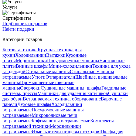
Услуги
Сертификаты
Подборщик подарков
Найти подарки
Категории товаров
Бытовая техника
Крупная техника для
кухни
Холодильники
Вытяжки
Кухонные
плиты
Морозильники
Посудомоечные машины
Настольные
плиты
Винные шкафы
Мини-холодильники
Техника для ухода
за одеждой
Стиральные машины
Стиральные машины
встраиваемые
Утюги
Отпариватели
Швейные, вышивальные
машины
Промышленные швейные
машины
Оверлоки
Сушильные машины, шкафы
Гладильные
системы, прессы
Машинки для удаления катышков
Сушилки
для обуви
Встраиваемая техника, оборудование
Варочные
панели
Духовые шкафы
Холодильники
встраиваемые
Посудомоечные машины
встраиваемые
Микроволновые печи
встраиваемые
Кофемашины встраиваемые
Комплекты
встраиваемой техники
Морозильники
встраиваемые
Измельчители пищевых отходов
Шкафы для