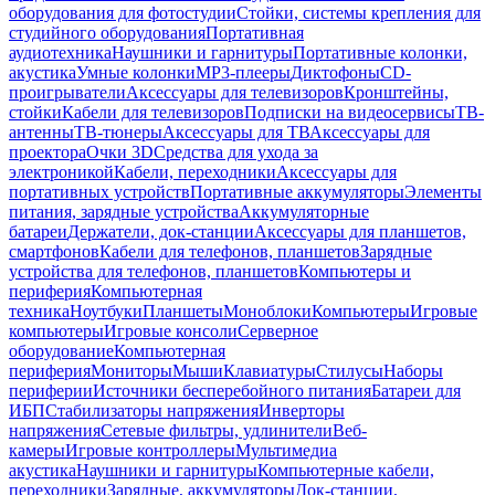
оборудования для фотостудии
Стойки, системы крепления для
студийного оборудования
Портативная
аудиотехника
Наушники и гарнитуры
Портативные колонки,
акустика
Умные колонки
MP3-плееры
Диктофоны
CD-
проигрыватели
Аксессуары для телевизоров
Кронштейны,
стойки
Кабели для телевизоров
Подписки на видеосервисы
ТВ-
антенны
ТВ-тюнеры
Аксессуары для ТВ
Аксессуары для
проектора
Очки 3D
Средства для ухода за
электроникой
Кабели, переходники
Аксессуары для
портативных устройств
Портативные аккумуляторы
Элементы
питания, зарядные устройства
Аккумуляторные
батареи
Держатели, док-станции
Аксессуары для планшетов,
смартфонов
Кабели для телефонов, планшетов
Зарядные
устройства для телефонов, планшетов
Компьютеры и
периферия
Компьютерная
техника
Ноутбуки
Планшеты
Моноблоки
Компьютеры
Игровые
компьютеры
Игровые консоли
Серверное
оборудование
Компьютерная
периферия
Мониторы
Мыши
Клавиатуры
Стилусы
Наборы
периферии
Источники бесперебойного питания
Батареи для
ИБП
Стабилизаторы напряжения
Инверторы
напряжения
Сетевые фильтры, удлинители
Веб-
камеры
Игровые контроллеры
Мультимедиа
акустика
Наушники и гарнитуры
Компьютерные кабели,
переходники
Зарядные, аккумуляторы
Док-станции,