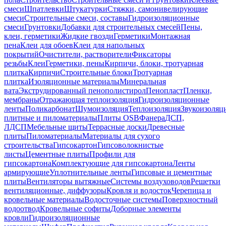
смеси
Шпатлевки
Штукатурки
Стяжки, самонивелирующие
смеси
Строительные смеси, составы
Гидроизоляционные
смеси
Грунтовки
Добавки для строительных смесей
Пены,
клеи, герметики
Жидкие гвозди
Герметики
Монтажная
пена
Клеи для обоев
Клеи для напольных
покрытий
Очистители, растворители
Фиксаторы
резьбы
Клеи
Герметики, пены
Кирпичи, блоки, тротуарная
плитка
Кирпичи
Строительные блоки
Тротуарная
плитка
Изоляционные материалы
Минеральная
вата
Экструдированный пенополистирол
Пенопласт
Пленки,
мембраны
Отражающая теплоизоляция
Гидроизоляционные
ленты
Поликарбонат
Шумоизоляция
Теплоизоляция
Звукоизоляц
плитные и пиломатериалы
Плиты OSB
Фанера
ДСП,
ЛДСП
Мебельные щиты
Террасные доски
Древесные
плиты
Пиломатериалы
Материалы для сухого
строительства
Гипсокартон
Гипсоволокнистые
листы
Цементные плиты
Профили для
гипсокартона
Комплектующие для гипсокартона
Ленты
армирующие
Уплотнительные ленты
Гипсовые и цементные
плиты
Вентиляторы вытяжные
Системы воздуховодов
Решетки
вентиляционные, диффузоры
Кровля и водосток
Черепица и
кровельные материалы
Водосточные системы
Поверхностный
водоотвод
Кровельные софиты
Доборные элементы
кровли
Гидроизоляционные