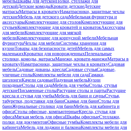
мебель
Шкафы для детской
Полки, стеллажи для
детской
Детские комоды
Кровати детские
Детские
матрасы
Матрасы в кроватку
Наматрасники, защитные чехлы
детские
Мебель для детского сада
Мебельная фурнитура и
аксессуары
Комплектующие для столов
Комплектующие для
стульев
Комплектующие для кроватей и кроваток
Аксессуары
для мебели
Комплектующие для мягкой
мебели
Комплектующие для корпусной мебели
Мебельная
фурнитура
Чехлы для мебели
Системы хранения для
кухни
Товары для безопасности детей
Мебель для самых
маленьких
Кроватки для новорожденных
Пеленальные
столики, комоды, матрасы
Манежи, кровати-манежи
Матрасы в
кроватку
Наматрасники, защитные чехлы в кроватку
Садовая
мебель
Садовые диваны, кресла
Садовые стулья
Садовые,
уличные столы
Комплекты мебели для сада
Гамаки,
шезлонги
Качели садовые
Надувная мебель
Кухни
походные
Столы для сада
Мебель для учебы
Столы, стулья
детские
Письменные столы
Растущие столы и парты
Растущие
кресла и стулья для учебы
Мебель для бани и сауны
Стулья,
табуретки, подставки для бани
Скамьи для бани
Столы для
бани
Журнальные столики для бани
Мебель для кабинета и
офиса
Столы офисные, компьютерные
Кресла, стулья для
офиса
Мягкая мебель для офиса
Шкафы офисные
Стеллажи,
полки для документов
Офисные тумбы
Комплекты мебели для
кабинета
Мебель для лоджии и балкона
Комплекты мебели для