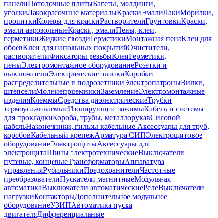
панели
Потолочные плиты
Багеты, молдинги,
уголки
Лакокрасочные материалы
Краски
Эмали
Лаки
Морилки,
пропитки
Колеры для краски
Растворители
Грунтовки
Краски,
эмали аэрозольные
Краски, эмали
Пены, клеи,
герметики
Жидкие гвозди
Герметики
Монтажная пена
Клеи для
обоев
Клеи для напольных покрытий
Очистители,
растворители
Фиксаторы резьбы
Клеи
Герметики,
пены
Электромонтажное оборудование
Розетки и
выключатели
Электрические звонки
Коробки
распределительные и подрозетники
Электропатроны
Вилки,
штепсели
Молниеприемники
Заземление
Электромонтажные
изделия
Клеммы
Средства диэлектрические
Трубки
термоусаживаемые
Изолирующие зажимы
Кабель и системы
для прокладки
Короба, трубы, металлорукав
Силовой
кабель
Наконечники, гильзы кабельные
Аксессуары для труб,
коробов
Кабельный крепеж
Арматура СИП
Электрощитовое
оборудование
Электрощиты
Аксессуары для
электрощита
Шины электротехнические
Выключатели
путевые, концевые
Трансформаторы
Аппаратура
управления
Рубильники
Предохранители
Частотные
преобразователи
Пускатели магнитные
Модульная
автоматика
Выключатели автоматические
Реле
Выключатели
нагрузки
Контакторы
Дополнительное модульное
оборудование
УЗИП
Автоматика пуска
двигателя
Дифференциальные