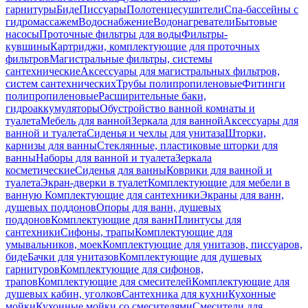
гарнитуры
Биде
Писсуары
Полотенцесушители
Спа-бассейны с
гидромассажем
Водоснабжение
Водонагреватели
Бытовые
насосы
Проточные фильтры для воды
Фильтры-
кувшины
Картриджи, комплектующие для проточных
фильтров
Магистральные фильтры, системы
сантехнические
Аксессуары для магистральных фильтров,
систем сантехнических
Трубы полипропиленовые
Фитинги
полипропиленовые
Расширительные баки,
гидроаккумуляторы
Обустройство ванной комнаты и
туалета
Мебель для ванной
Зеркала для ванной
Аксессуары для
ванной и туалета
Сиденья и чехлы для унитаза
Шторки,
карнизы для ванны
Стеклянные, пластиковые шторки для
ванны
Наборы для ванной и туалета
Зеркала
косметические
Сиденья для ванны
Коврики для ванной и
туалета
Экран-дверки в туалет
Комплектующие для мебели в
ванную
Комплектующие для сантехники
Экраны для ванн,
душевых поддонов
Опоры для ванн, душевых
поддонов
Комплектующие для ванн
Плинтусы для
сантехники
Сифоны, трапы
Комплектующие для
умывальников, моек
Комплектующие для унитазов, писсуаров,
биде
Бачки для унитазов
Комплектующие для душевых
гарнитуров
Комплектующие для сифонов,
трапов
Комплектующие для смесителей
Комплектующие для
душевых кабин, уголков
Сантехника для кухни
Кухонные
мойки
Кухонные мойки со смесителями
Смесители для