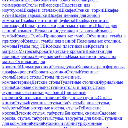
геймерские
Столы геймерские
Подставки для
ноутбуков
Шкафы и стеллажи
Шкафы
Стенки, горки
Шкафы-
купе
Шкафы-гармошки
Шкафы-пеналы для жилой
комнаты
Шкафы с витриной, буфеты
Шкафы, секции в
прихожую
Полки, стеллажи, системы хранения
Шкафы для
ванной комнаты
Вешалки, подставки для зонтов
Комоды,
тумбы
Комоды
Тумбы
Прикроватные тумбы
Обувницы, тумбы в
прихожую
Комоды, тумбы для ванной
Пеленальные столики,
комоды
Тумбы под ТВ
Комоды пластиковые
Кровати и
матрасы
Матрасы
Кровати
Детские кровати
Кроватки для
новорожденных
Надувная мебель
Наматрасники, чехлы на
матрас
Основания для
кроватей
Подматрасники
Раскладушки
Кровати-трансформеры,
шкафы-кровати
Кровати-домики
Столы
Кухонные
столы
Барные столы
Столы письменные,
компьютерные
Детские столы
Туалетные столики
Журнальные
столы
Садовые столы
Растущие столы и парты
Столы,
журнальные столики для бани
Приставные
столики
Консольные столики
Обеденные группы
Столы-
книги
Стулья
Кухонные стулья, табуреты
Барные стулья,
табуреты
Компьютерные кресла, стулья
Геймерские
кресла
Детские стулья, табуреты
Банкетки, скамьи
Садовые
кресла, стулья, табуреты
Стулья, табуреты для бани
Стульчики
для кормления
Кухня
Кухонный гарнитур
Кухонные