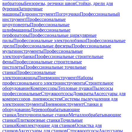
вибраторы
Бензорезы, резчики швов
Стойки, дрели для
бурения
Затирочные
машины
Гидроинструмент
Погрузчики
Профессиональный
инструмент
Профессиональные
шуруповерты
Профессиональные
шлифмашины
Профессиональные
перфораторы
Профессиональные циркулярные
пилы
Профессиональные электролобзики
Профессиональные
дрели
Профессиональные фрезеры
Профессиональные
мультиинструменты
Профессиональные
электрорубанки
Профессиональные строительные
фены
Профессиональные строительные
пистолеты
Профессиональные точильные
станки
Профессиональные
электроножницы
Пневмоинструмент
Наборы
профессионального электроинструмента
Строительное
оборудование
Компрессоры
Тепловые пушки
Пылесосы
профессиональные
Стружкоотсосы
Домкраты
Аксессуары для
компрессоров, пневмосистем
Системы пылеудаления для
электроинструмента
Пневмоинструмент
Станки и
оборудование
Деревообрабатывающие
станки
Ленточнопильные станки
Металлообрабатывающие
станки
Плиткорезные станки
Точильные
станки
Комплектующие для станков
Оснастка для
станков
Аксессуары для станков
Стружкоотсосы
Аксессуары