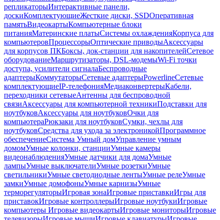
репликаторы
Интерактивные панели,
доски
Комплектующие
Жесткие диски, SSD
Оперативная
память
Видеокарты
Компьютерные блоки
питания
Материнские платы
Системы охлаждения
Корпуса для
компьютеров
Процессоры
Оптические приводы
Аксессуары
для корпусов ПК
Боксы, док-станции для накопителей
Сетевое
оборудование
Маршрутизаторы, DSL-модемы
Wi-Fi точки
доступа, усилители сигнала
Беспроводные
адаптеры
Коммутаторы
Сетевые адаптеры
Powerline
Сетевые
комплектующие
IP-телефония
Медиаконвертеры
Кабели,
переходники сетевые
Антенны для беспроводной
связи
Аксессуары для компьютерной техники
Подставки для
ноутбуков
Аксессуары для ноутбуков
Очки для
компьютера
Рюкзаки для ноутбуков
Сумки, чехлы для
ноутбуков
Средства для ухода за электроникой
Программное
обеспечение
Система Умный дом
Управление умным
домом
Умные колонки, станции
Умные камеры
видеонаблюдения
Умные датчики для дома
Умные
лампы
Умные выключатели
Умные розетки
Умные
светильники
Умные светодиодные ленты
Умные реле
Умные
замки
Умные домофоны
Умные карнизы
Умные
терморегуляторы
Игровая зона
Игровые приставки
Игры для
приставок
Игровые контроллеры
Игровые ноутбуки
Игровые
компьютеры
Игровые видеокарты
Игровые мониторы
Игровые
телевизоры
Игровые мыши
Игровые клавиатуры
Игровые