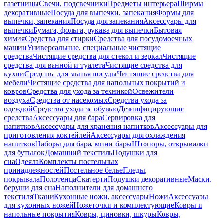
газетницы
Свечи, подсвечники
Предметы интерьера
Ширмы
декоративные
Посуда для выпечки, запекания
Формы для
выпечки, запекания
Посуда для запекания
Аксессуары для
выпечки
Бумага, фольга, рукава для выпечки
Бытовая
химия
Средства для стирки
Средства для посудомоечных
машин
Универсальные, специальные чистящие
средства
Чистящие средства для стекол и зеркал
Чистящие
средства для ванной и туалета
Чистящие средства для
кухни
Средства для мытья посуды
Чистящие средства для
мебели
Чистящие средства для напольных покрытий и
ковров
Средства для ухода за техникой
Освежители
воздуха
Средства от насекомых
Средства ухода за
одеждой
Средства ухода за обувью
Дезинфицирующие
средства
Аксессуары для бара
Сервировка для
напитков
Аксессуары для хранения напитков
Аксессуары для
приготовления коктейлей
Аксессуары для охлаждения
напитков
Наборы для бара, мини-бары
Штопоры, открывалки
для бутылок
Домашний текстиль
Подушки для
сна
Одеяла
Комплекты постельных
принадлежностей
Постельное белье
Пледы,
покрывала
Полотенца
Скатерти
Подушки декоративные
Маски,
беруши для сна
Наполнители для домашнего
текстиля
Ткани
Кухонные ножи, аксессуары
Ножи
Аксессуары
для кухонных ножей
Ножеточки и комплектующие
Ковры и
напольные покрытия
Ковры, циновки, шкуры
Ковры,