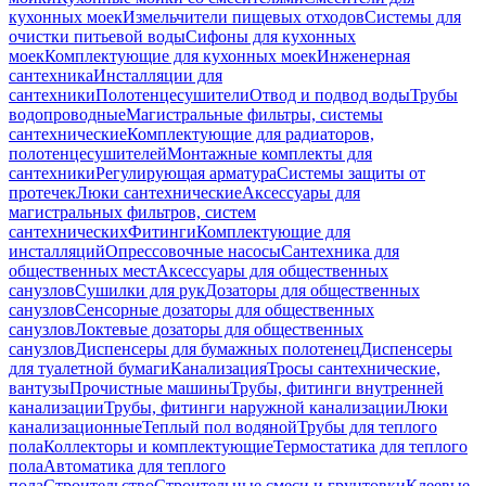
кухонных моек
Измельчители пищевых отходов
Системы для
очистки питьевой воды
Сифоны для кухонных
моек
Комплектующие для кухонных моек
Инженерная
сантехника
Инсталляции для
сантехники
Полотенцесушители
Отвод и подвод воды
Трубы
водопроводные
Магистральные фильтры, системы
сантехнические
Комплектующие для радиаторов,
полотенцесушителей
Монтажные комплекты для
сантехники
Регулирующая арматура
Системы защиты от
протечек
Люки сантехнические
Аксессуары для
магистральных фильтров, систем
сантехнических
Фитинги
Комплектующие для
инсталляций
Опрессовочные насосы
Сантехника для
общественных мест
Аксессуары для общественных
санузлов
Сушилки для рук
Дозаторы для общественных
санузлов
Сенсорные дозаторы для общественных
санузлов
Локтевые дозаторы для общественных
санузлов
Диспенсеры для бумажных полотенец
Диспенсеры
для туалетной бумаги
Канализация
Тросы сантехнические,
вантузы
Прочистные машины
Трубы, фитинги внутренней
канализации
Трубы, фитинги наружной канализации
Люки
канализационные
Теплый пол водяной
Трубы для теплого
пола
Коллекторы и комплектующие
Термостатика для теплого
пола
Автоматика для теплого
пола
Строительство
Строительные смеси и грунтовки
Клеевые