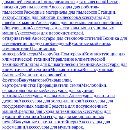
домашней техники
Принадлежности для пылесосов
Щетки,
насадки для пылесосов
Аксессуары для роботов-
пылесосов
Расходные материалы для пылесосов
Станции,
аккумуляторы для роботов-пылесосов
Аксессуары для
швейных машин
Аксессуары для промышленного швейного
оборудования
Аксессуары для стиральных и сушильных
машин
Аксессуары для пароочистителей,
отпаривателей
Аксессуары для стеклоочистителей
Техника для
измельчения продуктов
Блендеры
Кухонные комбайны,
измельчители
Планетарные
миксеры
Миксеры
Мясорубки
Ломтерезки
Комплектующие для
климатической техники
Управление климатической
техникой
Фильтры для климатической техники
Аксессуары для
климатической техники
Мелкая техника
Весы кухонные,
бытовые
Сушилки для овощей и
фруктов
Вакууматоры
Открывалки,
картофелечистки
Проращиватели семян
Маслобойки,
сепараторы бытовые
Аксессуары для крупной
техники
Аксессуары для вытяжек
Аксессуары для плит и
духовок
Аксессуары для холодильников
Аксессуары для
посудомоечных машин
Средства для посудомоечных
машин
Средства для ухода за техникой
Аксессуары для
кухонной техники
Аксессуары для микроволновых
печей
Вакуумные пакеты, контейнеры
Аксессуары для
кофемашин
Аксессуары для мультиварок,