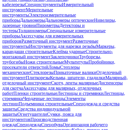
кабелерезы
Специнструменты
Измерительный
инструмент
Мерительные
инструменты
Электроизмерительные
приборы
Дальномеры
Дальномеры оптические
Нивелиры,
лазерные уровни
Пирометры
Детекторы и
тестеры
Толщиномеры
Специальные измерительные
приборы
Аксессуары для измерительных
приборов
Разметочный инструмент
Разметочные
инструменты
Инструменты для нарезки резьбы
Маркеры,
карандаши строительные
Клейма ударные
Строительно-
монтажный инструмент
Заклепочники
Труборезы,
трубогибы
Ножи строительные
Мультитулы
Пробойники,
просекатели отверстий
Ломы
Степлеры
механические
Стеклорезы
Прикаточные валики
Отделочный
инструмент
Плиткорезы
Кельмы, шпатели, гладилки
Малярный,
отделочный инструмент
Скотч, ленты малярные
Диспенсеры
для скотча
Аксессуары для малярных, отделочных
работ
Пленки строительные
Лестницы и стремянки
Лестницы,
стремянки
Чердачные лестницы
Элементы
лестниц
Подъемники строительные
Спецодежда и средства
защиты
Средства индивидуальной
защиты
Огнетушители
Сумки, пояса для
инструментов
Производственная
одежда
Спецодежда
Спецобувь
Организация рабочего
пространства
Фонари, прожекторы
Кейсы, ящики для