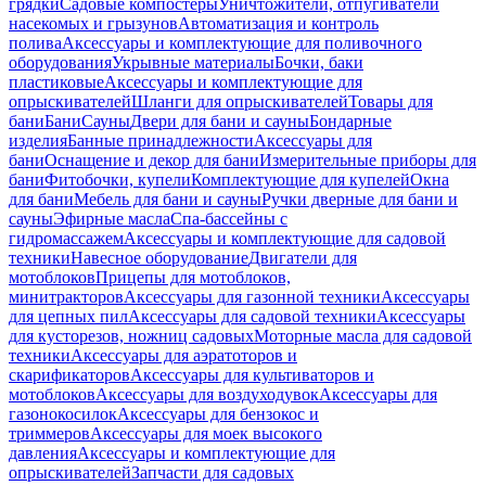
грядки
Садовые компостеры
Уничтожители, отпугиватели
насекомых и грызунов
Автоматизация и контроль
полива
Аксессуары и комплектующие для поливочного
оборудования
Укрывные материалы
Бочки, баки
пластиковые
Аксессуары и комплектующие для
опрыскивателей
Шланги для опрыскивателей
Товары для
бани
Бани
Сауны
Двери для бани и сауны
Бондарные
изделия
Банные принадлежности
Аксессуары для
бани
Оснащение и декор для бани
Измерительные приборы для
бани
Фитобочки, купели
Комплектующие для купелей
Окна
для бани
Мебель для бани и сауны
Ручки дверные для бани и
сауны
Эфирные масла
Спа-бассейны с
гидромассажем
Аксессуары и комплектующие для садовой
техники
Навесное оборудование
Двигатели для
мотоблоков
Прицепы для мотоблоков,
минитракторов
Аксессуары для газонной техники
Аксессуары
для цепных пил
Аксессуары для садовой техники
Аксессуары
для кусторезов, ножниц садовых
Моторные масла для садовой
техники
Аксессуары для аэратоторов и
скарификаторов
Аксессуары для культиваторов и
мотоблоков
Аксессуары для воздуходувок
Аксессуары для
газонокосилок
Аксессуары для бензокос и
триммеров
Аксессуары для моек высокого
давления
Аксессуары и комплектующие для
опрыскивателей
Запчасти для садовых