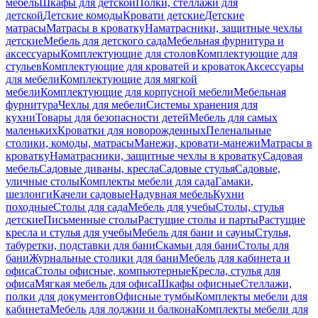
мебель
Шкафы для детской
Полки, стеллажи для
детской
Детские комоды
Кровати детские
Детские
матрасы
Матрасы в кроватку
Наматрасники, защитные чехлы
детские
Мебель для детского сада
Мебельная фурнитура и
аксессуары
Комплектующие для столов
Комплектующие для
стульев
Комплектующие для кроватей и кроваток
Аксессуары
для мебели
Комплектующие для мягкой
мебели
Комплектующие для корпусной мебели
Мебельная
фурнитура
Чехлы для мебели
Системы хранения для
кухни
Товары для безопасности детей
Мебель для самых
маленьких
Кроватки для новорожденных
Пеленальные
столики, комоды, матрасы
Манежи, кровати-манежи
Матрасы в
кроватку
Наматрасники, защитные чехлы в кроватку
Садовая
мебель
Садовые диваны, кресла
Садовые стулья
Садовые,
уличные столы
Комплекты мебели для сада
Гамаки,
шезлонги
Качели садовые
Надувная мебель
Кухни
походные
Столы для сада
Мебель для учебы
Столы, стулья
детские
Письменные столы
Растущие столы и парты
Растущие
кресла и стулья для учебы
Мебель для бани и сауны
Стулья,
табуретки, подставки для бани
Скамьи для бани
Столы для
бани
Журнальные столики для бани
Мебель для кабинета и
офиса
Столы офисные, компьютерные
Кресла, стулья для
офиса
Мягкая мебель для офиса
Шкафы офисные
Стеллажи,
полки для документов
Офисные тумбы
Комплекты мебели для
кабинета
Мебель для лоджии и балкона
Комплекты мебели для