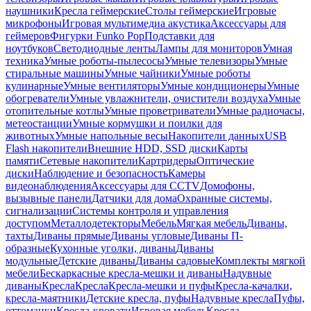
наушники
Кресла геймерские
Столы геймерские
Игровые
микрофоны
Игровая мультимедиа акустика
Аксессуары для
геймеров
Фигурки Funko Pop
Подставки для
ноутбуков
Светодиодные ленты
Лампы для мониторов
Умная
техника
Умные роботы-пылесосы
Умные телевизоры
Умные
стиральные машины
Умные чайники
Умные роботы
кулинарные
Умные вентиляторы
Умные кондиционеры
Умные
обогреватели
Умные увлажнители, очистители воздуха
Умные
отопительные котлы
Умные проветриватели
Умные радиочасы,
метеостанции
Умные кормушки и поилки для
животных
Умные напольные весы
Накопители данных
USB
Flash накопители
Внешние HDD, SSD диски
Карты
памяти
Сетевые накопители
Картридеры
Оптические
диски
Наблюдение и безопасность
Камеры
видеонаблюдения
Аксессуары для CCTV
Домофоны,
вызывные панели
Датчики для дома
Охранные системы,
сигнализации
Системы контроля и управления
доступом
Металлодетекторы
Мебель
Мягкая мебель
Диваны,
тахты
Диваны прямые
Диваны угловые
Диваны П-
образные
Кухонные уголки, диваны
Диваны
модульные
Детские диваны
Диваны садовые
Комплекты мягкой
мебели
Бескаркасные кресла-мешки и диваны
Надувные
диваны
Кресла
Кресла
Кресла-мешки и пуфы
Кресла-качалки,
кресла-маятники
Детские кресла, пуфы
Надувные кресла
Пуфы,
оттоманки
Кресла-кровати
Игровая мебель
Кресла