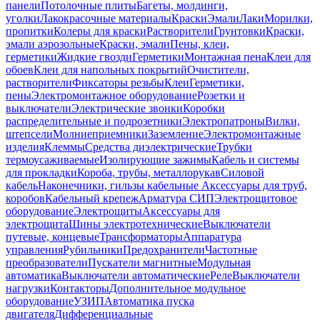
панели
Потолочные плиты
Багеты, молдинги,
уголки
Лакокрасочные материалы
Краски
Эмали
Лаки
Морилки,
пропитки
Колеры для краски
Растворители
Грунтовки
Краски,
эмали аэрозольные
Краски, эмали
Пены, клеи,
герметики
Жидкие гвозди
Герметики
Монтажная пена
Клеи для
обоев
Клеи для напольных покрытий
Очистители,
растворители
Фиксаторы резьбы
Клеи
Герметики,
пены
Электромонтажное оборудование
Розетки и
выключатели
Электрические звонки
Коробки
распределительные и подрозетники
Электропатроны
Вилки,
штепсели
Молниеприемники
Заземление
Электромонтажные
изделия
Клеммы
Средства диэлектрические
Трубки
термоусаживаемые
Изолирующие зажимы
Кабель и системы
для прокладки
Короба, трубы, металлорукав
Силовой
кабель
Наконечники, гильзы кабельные
Аксессуары для труб,
коробов
Кабельный крепеж
Арматура СИП
Электрощитовое
оборудование
Электрощиты
Аксессуары для
электрощита
Шины электротехнические
Выключатели
путевые, концевые
Трансформаторы
Аппаратура
управления
Рубильники
Предохранители
Частотные
преобразователи
Пускатели магнитные
Модульная
автоматика
Выключатели автоматические
Реле
Выключатели
нагрузки
Контакторы
Дополнительное модульное
оборудование
УЗИП
Автоматика пуска
двигателя
Дифференциальные