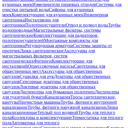
кухонных моек
Измельчители пищевых отходов
Системы для
очистки питьевой воды
Сифоны для кухонных
моек
Комплектующие для кухонных моек
Инженерная
сантехника
Инсталляции для
сантехники
Полотенцесушители
Отвод и подвод воды
Трубы
водопроводные
Магистральные фильтры, системы
сантехнические
Комплектующие для радиаторов,
полотенцесушителей
Монтажные комплекты для
сантехники
Регулирующая арматура
Системы защиты от
протечек
Люки сантехнические
Аксессуары для
магистральных фильтров, систем
сантехнических
Фитинги
Комплектующие для
инсталляций
Опрессовочные насосы
Сантехника для
общественных мест
Аксессуары для общественных
санузлов
Сушилки для рук
Дозаторы для общественных
санузлов
Сенсорные дозаторы для общественных
санузлов
Локтевые дозаторы для общественных
санузлов
Диспенсеры для бумажных полотенец
Диспенсеры
для туалетной бумаги
Канализация
Тросы сантехнические,
вантузы
Прочистные машины
Трубы, фитинги внутренней
канализации
Трубы, фитинги наружной канализации
Люки
канализационные
Теплый пол водяной
Трубы для теплого
пола
Коллекторы и комплектующие
Термостатика для теплого
пола
Автоматика для теплого
пола
Строительство
Строительные смеси и грунтовки
Клеевые