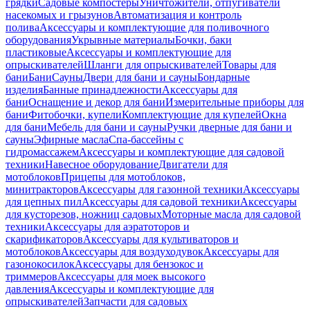
грядки
Садовые компостеры
Уничтожители, отпугиватели
насекомых и грызунов
Автоматизация и контроль
полива
Аксессуары и комплектующие для поливочного
оборудования
Укрывные материалы
Бочки, баки
пластиковые
Аксессуары и комплектующие для
опрыскивателей
Шланги для опрыскивателей
Товары для
бани
Бани
Сауны
Двери для бани и сауны
Бондарные
изделия
Банные принадлежности
Аксессуары для
бани
Оснащение и декор для бани
Измерительные приборы для
бани
Фитобочки, купели
Комплектующие для купелей
Окна
для бани
Мебель для бани и сауны
Ручки дверные для бани и
сауны
Эфирные масла
Спа-бассейны с
гидромассажем
Аксессуары и комплектующие для садовой
техники
Навесное оборудование
Двигатели для
мотоблоков
Прицепы для мотоблоков,
минитракторов
Аксессуары для газонной техники
Аксессуары
для цепных пил
Аксессуары для садовой техники
Аксессуары
для кусторезов, ножниц садовых
Моторные масла для садовой
техники
Аксессуары для аэратоторов и
скарификаторов
Аксессуары для культиваторов и
мотоблоков
Аксессуары для воздуходувок
Аксессуары для
газонокосилок
Аксессуары для бензокос и
триммеров
Аксессуары для моек высокого
давления
Аксессуары и комплектующие для
опрыскивателей
Запчасти для садовых