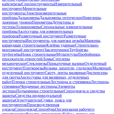
кабелерезы
Специнструменты
Измерительный
инструмент
Мерительные
инструменты
Электроизмерительные
приборы
Дальномеры
Дальномеры оптические
Нивелиры,
лазерные уровни
Пирометры
Детекторы и
тестеры
Толщиномеры
Специальные измерительные
приборы
Аксессуары для измерительных
приборов
Разметочный инструмент
Разметочные
инструменты
Инструменты для нарезки резьбы
Маркеры,
карандаши строительные
Клейма ударные
Строительно-
монтажный инструмент
Заклепочники
Труборезы,
трубогибы
Ножи строительные
Мультитулы
Пробойники,
просекатели отверстий
Ломы
Степлеры
механические
Стеклорезы
Прикаточные валики
Отделочный
инструмент
Плиткорезы
Кельмы, шпатели, гладилки
Малярный,
отделочный инструмент
Скотч, ленты малярные
Диспенсеры
для скотча
Аксессуары для малярных, отделочных
работ
Пленки строительные
Лестницы и стремянки
Лестницы,
стремянки
Чердачные лестницы
Элементы
лестниц
Подъемники строительные
Спецодежда и средства
защиты
Средства индивидуальной
защиты
Огнетушители
Сумки, пояса для
инструментов
Производственная
одежда
Спецодежда
Спецобувь
Организация рабочего
пространства
Фонари, прожекторы
Кейсы, ящики для