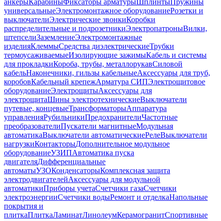
анкеры
Карабины
Фиксаторы арматуры
Шплинты
Пружины
универсальные
Электромонтажное оборудование
Розетки и
выключатели
Электрические звонки
Коробки
распределительные и подрозетники
Электропатроны
Вилки,
штепсели
Заземление
Электромонтажные
изделия
Клеммы
Средства диэлектрические
Трубки
термоусаживаемые
Изолирующие зажимы
Кабель и системы
для прокладки
Короба, трубы, металлорукав
Силовой
кабель
Наконечники, гильзы кабельные
Аксессуары для труб,
коробов
Кабельный крепеж
Арматура СИП
Электрощитовое
оборудование
Электрощиты
Аксессуары для
электрощита
Шины электротехнические
Выключатели
путевые, концевые
Трансформаторы
Аппаратура
управления
Рубильники
Предохранители
Частотные
преобразователи
Пускатели магнитные
Модульная
автоматика
Выключатели автоматические
Реле
Выключатели
нагрузки
Контакторы
Дополнительное модульное
оборудование
УЗИП
Автоматика пуска
двигателя
Дифференциальные
автоматы
УЗО
Конденсаторы
Комплексная защита
электродвигателей
Аксессуары для модульной
автоматики
Приборы учета
Счетчики газа
Счетчики
электроэнергии
Счетчики воды
Ремонт и отделка
Напольные
покрытия и
плитка
Плитка
Ламинат
Линолеум
Керамогранит
Спортивные