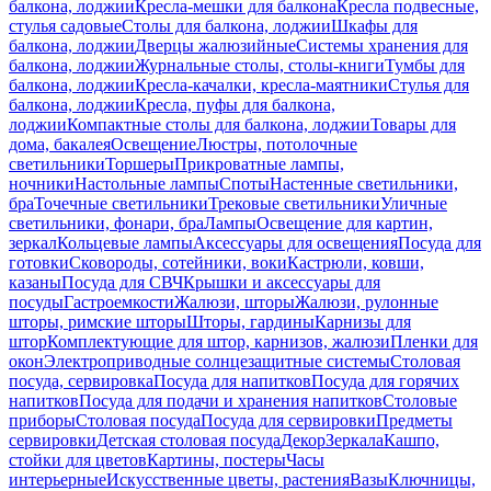
балкона, лоджии
Кресла-мешки для балкона
Кресла подвесные,
стулья садовые
Столы для балкона, лоджии
Шкафы для
балкона, лоджии
Дверцы жалюзийные
Системы хранения для
балкона, лоджии
Журнальные столы, столы-книги
Тумбы для
балкона, лоджии
Кресла-качалки, кресла-маятники
Стулья для
балкона, лоджии
Кресла, пуфы для балкона,
лоджии
Компактные столы для балкона, лоджии
Товары для
дома, бакалея
Освещение
Люстры, потолочные
светильники
Торшеры
Прикроватные лампы,
ночники
Настольные лампы
Споты
Настенные светильники,
бра
Точечные светильники
Трековые светильники
Уличные
светильники, фонари, бра
Лампы
Освещение для картин,
зеркал
Кольцевые лампы
Аксессуары для освещения
Посуда для
готовки
Сковороды, сотейники, воки
Кастрюли, ковши,
казаны
Посуда для СВЧ
Крышки и аксессуары для
посуды
Гастроемкости
Жалюзи, шторы
Жалюзи, рулонные
шторы, римские шторы
Шторы, гардины
Карнизы для
штор
Комплектующие для штор, карнизов, жалюзи
Пленки для
окон
Электроприводные солнцезащитные системы
Столовая
посуда, сервировка
Посуда для напитков
Посуда для горячих
напитков
Посуда для подачи и хранения напитков
Столовые
приборы
Столовая посуда
Посуда для сервировки
Предметы
сервировки
Детская столовая посуда
Декор
Зеркала
Кашпо,
стойки для цветов
Картины, постеры
Часы
интерьерные
Искусственные цветы, растения
Вазы
Ключницы,