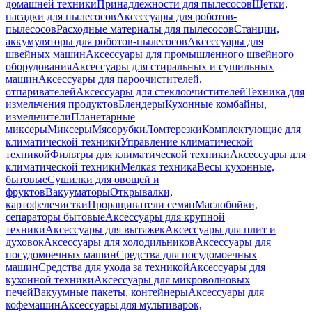
домашней техники
Принадлежности для пылесосов
Щетки,
насадки для пылесосов
Аксессуары для роботов-
пылесосов
Расходные материалы для пылесосов
Станции,
аккумуляторы для роботов-пылесосов
Аксессуары для
швейных машин
Аксессуары для промышленного швейного
оборудования
Аксессуары для стиральных и сушильных
машин
Аксессуары для пароочистителей,
отпаривателей
Аксессуары для стеклоочистителей
Техника для
измельчения продуктов
Блендеры
Кухонные комбайны,
измельчители
Планетарные
миксеры
Миксеры
Мясорубки
Ломтерезки
Комплектующие для
климатической техники
Управление климатической
техникой
Фильтры для климатической техники
Аксессуары для
климатической техники
Мелкая техника
Весы кухонные,
бытовые
Сушилки для овощей и
фруктов
Вакууматоры
Открывалки,
картофелечистки
Проращиватели семян
Маслобойки,
сепараторы бытовые
Аксессуары для крупной
техники
Аксессуары для вытяжек
Аксессуары для плит и
духовок
Аксессуары для холодильников
Аксессуары для
посудомоечных машин
Средства для посудомоечных
машин
Средства для ухода за техникой
Аксессуары для
кухонной техники
Аксессуары для микроволновых
печей
Вакуумные пакеты, контейнеры
Аксессуары для
кофемашин
Аксессуары для мультиварок,