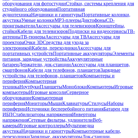
оборудования для фотостудии
Стойки, системы крепления для
студийного оборудования
Портативная
аудиотехника
Наушники и гарнитуры
Портативные колонки,
акустика
Умные колонки
MP3-плееры
Диктофоны
CD-
проигрыватели
Аксессуары для телевизоров
Кронштейны,
стойки
Кабели для телевизоров
Подписки на видеосервисы
ТВ-
антенны
ТВ-тюнеры
Аксессуары для ТВ
Аксессуары для
проектора
Очки 3D
Средства для ухода за
электроникой
Кабели, переходники
Аксессуары для
портативных устройств
Портативные аккумуляторы
Элементы
питания, зарядные устройства
Аккумуляторные
батареи
Держатели, док-станции
Аксессуары для планшетов,
смартфонов
Кабели для телефонов, планшетов
Зарядные
устройства для телефонов, планшетов
Компьютеры и
периферия
Компьютерная
техника
Ноутбуки
Планшеты
Моноблоки
Компьютеры
Игровые
компьютеры
Игровые консоли
Серверное
оборудование
Компьютерная
периферия
Мониторы
Мыши
Клавиатуры
Стилусы
Наборы
периферии
Источники бесперебойного питания
Батареи для
ИБП
Стабилизаторы напряжения
Инверторы
напряжения
Сетевые фильтры, удлинители
Веб-
камеры
Игровые контроллеры
Мультимедиа
акустика
Наушники и гарнитуры
Компьютерные кабели,
переходники
Зарядные, аккумуляторы
Док-станции,