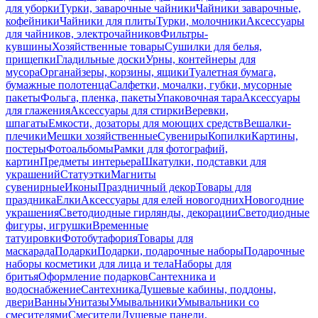
для уборки
Турки, заварочные чайники
Чайники заварочные,
кофейники
Чайники для плиты
Турки, молочники
Аксессуары
для чайников, электрочайников
Фильтры-
кувшины
Хозяйственные товары
Сушилки для белья,
прищепки
Гладильные доски
Урны, контейнеры для
мусора
Органайзеры, корзины, ящики
Туалетная бумага,
бумажные полотенца
Салфетки, мочалки, губки, мусорные
пакеты
Фольга, пленка, пакеты
Упаковочная тара
Аксессуары
для глажения
Аксессуары для стирки
Веревки,
шпагаты
Емкости, дозаторы для моющих средств
Вешалки-
плечики
Мешки хозяйственные
Сувениры
Копилки
Картины,
постеры
Фотоальбомы
Рамки для фотографий,
картин
Предметы интерьера
Шкатулки, подставки для
украшений
Статуэтки
Магниты
сувенирные
Иконы
Праздничный декор
Товары для
праздника
Елки
Аксессуары для елей новогодних
Новогодние
украшения
Светодиодные гирлянды, декорации
Светодиодные
фигуры, игрушки
Временные
татуировки
Фотобутафория
Товары для
маскарада
Подарки
Подарки, подарочные наборы
Подарочные
наборы косметики для лица и тела
Наборы для
бритья
Оформление подарков
Сантехника и
водоснабжение
Сантехника
Душевые кабины, поддоны,
двери
Ванны
Унитазы
Умывальники
Умывальники со
смесителями
Смесители
Душевые панели,