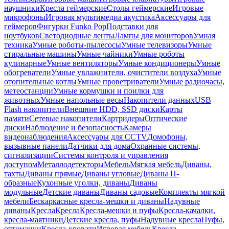
наушники
Кресла геймерские
Столы геймерские
Игровые
микрофоны
Игровая мультимедиа акустика
Аксессуары для
геймеров
Фигурки Funko Pop
Подставки для
ноутбуков
Светодиодные ленты
Лампы для мониторов
Умная
техника
Умные роботы-пылесосы
Умные телевизоры
Умные
стиральные машины
Умные чайники
Умные роботы
кулинарные
Умные вентиляторы
Умные кондиционеры
Умные
обогреватели
Умные увлажнители, очистители воздуха
Умные
отопительные котлы
Умные проветриватели
Умные радиочасы,
метеостанции
Умные кормушки и поилки для
животных
Умные напольные весы
Накопители данных
USB
Flash накопители
Внешние HDD, SSD диски
Карты
памяти
Сетевые накопители
Картридеры
Оптические
диски
Наблюдение и безопасность
Камеры
видеонаблюдения
Аксессуары для CCTV
Домофоны,
вызывные панели
Датчики для дома
Охранные системы,
сигнализации
Системы контроля и управления
доступом
Металлодетекторы
Мебель
Мягкая мебель
Диваны,
тахты
Диваны прямые
Диваны угловые
Диваны П-
образные
Кухонные уголки, диваны
Диваны
модульные
Детские диваны
Диваны садовые
Комплекты мягкой
мебели
Бескаркасные кресла-мешки и диваны
Надувные
диваны
Кресла
Кресла
Кресла-мешки и пуфы
Кресла-качалки,
кресла-маятники
Детские кресла, пуфы
Надувные кресла
Пуфы,
оттоманки
Кресла-кровати
Игровая мебель
Кресла