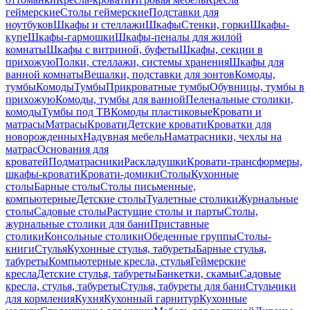
геймерские
Столы геймерские
Подставки для
ноутбуков
Шкафы и стеллажи
Шкафы
Стенки, горки
Шкафы-
купе
Шкафы-гармошки
Шкафы-пеналы для жилой
комнаты
Шкафы с витриной, буфеты
Шкафы, секции в
прихожую
Полки, стеллажи, системы хранения
Шкафы для
ванной комнаты
Вешалки, подставки для зонтов
Комоды,
тумбы
Комоды
Тумбы
Прикроватные тумбы
Обувницы, тумбы в
прихожую
Комоды, тумбы для ванной
Пеленальные столики,
комоды
Тумбы под ТВ
Комоды пластиковые
Кровати и
матрасы
Матрасы
Кровати
Детские кровати
Кроватки для
новорожденных
Надувная мебель
Наматрасники, чехлы на
матрас
Основания для
кроватей
Подматрасники
Раскладушки
Кровати-трансформеры,
шкафы-кровати
Кровати-домики
Столы
Кухонные
столы
Барные столы
Столы письменные,
компьютерные
Детские столы
Туалетные столики
Журнальные
столы
Садовые столы
Растущие столы и парты
Столы,
журнальные столики для бани
Приставные
столики
Консольные столики
Обеденные группы
Столы-
книги
Стулья
Кухонные стулья, табуреты
Барные стулья,
табуреты
Компьютерные кресла, стулья
Геймерские
кресла
Детские стулья, табуреты
Банкетки, скамьи
Садовые
кресла, стулья, табуреты
Стулья, табуреты для бани
Стульчики
для кормления
Кухня
Кухонный гарнитур
Кухонные