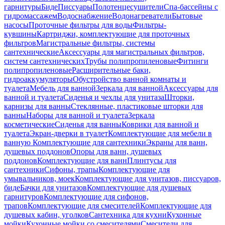
гарнитуры
Биде
Писсуары
Полотенцесушители
Спа-бассейны с
гидромассажем
Водоснабжение
Водонагреватели
Бытовые
насосы
Проточные фильтры для воды
Фильтры-
кувшины
Картриджи, комплектующие для проточных
фильтров
Магистральные фильтры, системы
сантехнические
Аксессуары для магистральных фильтров,
систем сантехнических
Трубы полипропиленовые
Фитинги
полипропиленовые
Расширительные баки,
гидроаккумуляторы
Обустройство ванной комнаты и
туалета
Мебель для ванной
Зеркала для ванной
Аксессуары для
ванной и туалета
Сиденья и чехлы для унитаза
Шторки,
карнизы для ванны
Стеклянные, пластиковые шторки для
ванны
Наборы для ванной и туалета
Зеркала
косметические
Сиденья для ванны
Коврики для ванной и
туалета
Экран-дверки в туалет
Комплектующие для мебели в
ванную
Комплектующие для сантехники
Экраны для ванн,
душевых поддонов
Опоры для ванн, душевых
поддонов
Комплектующие для ванн
Плинтусы для
сантехники
Сифоны, трапы
Комплектующие для
умывальников, моек
Комплектующие для унитазов, писсуаров,
биде
Бачки для унитазов
Комплектующие для душевых
гарнитуров
Комплектующие для сифонов,
трапов
Комплектующие для смесителей
Комплектующие для
душевых кабин, уголков
Сантехника для кухни
Кухонные
мойки
Кухонные мойки со смесителями
Смесители для