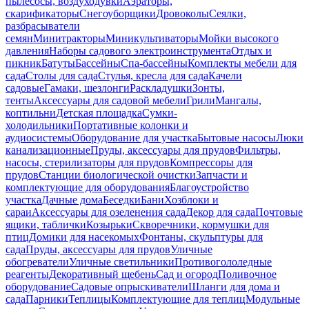
пылесосы, воздуходувки
Аэраторы,
скарификаторы
Снегоуборщики
Дровоколы
Сеялки,
разбрасыватели
семян
Минитракторы
Миникультиваторы
Мойки высокого
давления
Наборы садового электроинструмента
Отдых и
пикник
Батуты
Бассейны
Спа-бассейны
Комплекты мебели для
сада
Столы для сада
Стулья, кресла для сада
Качели
садовые
Гамаки, шезлонги
Раскладушки
Зонты,
тенты
Аксессуары для садовой мебели
Грили
Мангалы,
коптильни
Детская площадка
Сумки-
холодильники
Портативные колонки и
аудиосистемы
Оборудование для участка
Бытовые насосы
Люки
канализационные
Пруды, аксессуары для прудов
Фильтры,
насосы, стерилизаторы для прудов
Компрессоры для
прудов
Станции биологической очистки
Запчасти и
комплектующие для оборудования
Благоустройство
участка
Дачные дома
Беседки
Бани
Хозблоки и
сараи
Аксессуары для озеленения сада
Декор для сада
Почтовые
ящики, таблички
Козырьки
Скворечники, кормушки для
птиц
Домики для насекомых
Фонтаны, скульптуры для
сада
Пруды, аксессуары для прудов
Уличные
обогреватели
Уличные светильники
Противогололедные
реагенты
Декоративный щебень
Сад и огород
Поливочное
оборудование
Садовые опрыскиватели
Шланги для дома и
сада
Парники
Теплицы
Комплектующие для теплиц
Модульные