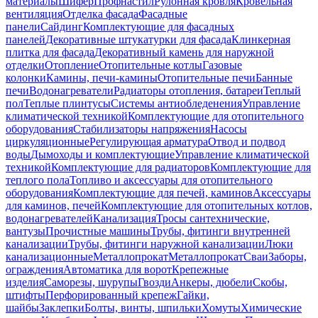
материалы
Шифер
Профнастил
Рулонная кровля
Кровельная
вентиляция
Отделка фасада
Фасадные
панели
Сайдинг
Комплектующие для фасадных
панелей
Декоративные штукатурки для фасада
Клинкерная
плитка для фасада
Декоративный камень для наружной
отделки
Отопление
Отопительные котлы
Газовые
колонки
Камины, печи-камины
Отопительные печи
Банные
печи
Водонагреватели
Радиаторы отопления, батареи
Теплый
пол
Теплые плинтусы
Системы антиобледенения
Управление
климатической техникой
Комплектующие для отопительного
оборудования
Стабилизаторы напряжения
Насосы
циркуляционные
Регулирующая арматура
Отвод и подвод
воды
Дымоходы и комплектующие
Управление климатической
техникой
Комплектующие для радиаторов
Комплектующие для
теплого пола
Топливо и аксессуары для отопительного
оборудования
Комплектующие для печей, каминов
Аксессуары
для каминов, печей
Комплектующие для отопительных котлов,
водонагревателей
Канализация
Тросы сантехнические,
вантузы
Прочистные машины
Трубы, фитинги внутренней
канализации
Трубы, фитинги наружной канализации
Люки
канализационные
Металлопрокат
Металлопрокат
Сваи
Заборы,
ограждения
Автоматика для ворот
Крепежные
изделия
Саморезы, шурупы
Гвозди
Анкеры, дюбели
Скобы,
штифты
Перфорированный крепеж
Гайки,
шайбы
Заклепки
Болты, винты, шпильки
Хомуты
Химические