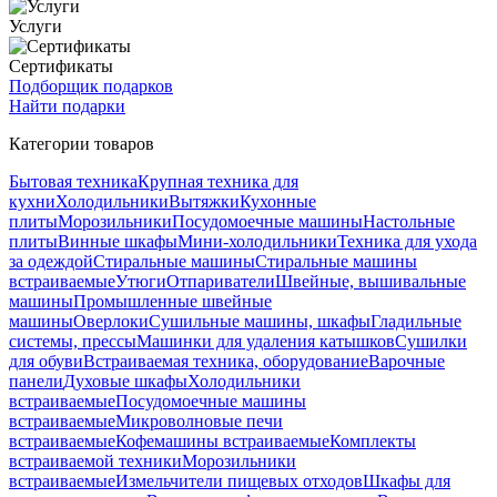
Услуги
Сертификаты
Подборщик подарков
Найти подарки
Категории товаров
Бытовая техника
Крупная техника для
кухни
Холодильники
Вытяжки
Кухонные
плиты
Морозильники
Посудомоечные машины
Настольные
плиты
Винные шкафы
Мини-холодильники
Техника для ухода
за одеждой
Стиральные машины
Стиральные машины
встраиваемые
Утюги
Отпариватели
Швейные, вышивальные
машины
Промышленные швейные
машины
Оверлоки
Сушильные машины, шкафы
Гладильные
системы, прессы
Машинки для удаления катышков
Сушилки
для обуви
Встраиваемая техника, оборудование
Варочные
панели
Духовые шкафы
Холодильники
встраиваемые
Посудомоечные машины
встраиваемые
Микроволновые печи
встраиваемые
Кофемашины встраиваемые
Комплекты
встраиваемой техники
Морозильники
встраиваемые
Измельчители пищевых отходов
Шкафы для