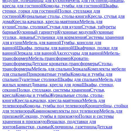
модули
Столешницы для кухни
Мебель для гостиной
Диваны,
кресла для гостиной
Комоды, тумбы для гостиной
Шкафы,
стенки, горки для гостиной
Полки, стеллажи для
гостиной
Журнальные столы, столы-книги
Кресла, стулья для
дома
Кресла-качалки, кресла-маятники
Мебель для
кухни
Столы, столики
Стулья для кухни
Стулья, табуреты
барные
Кухонный гарнитур
Кухонные модули
Кухонные
уголки, диваны
Стульчики для кормления
Системы хранения
для кухни
Мебель для ванной
Тумбы, консоли для
ванной
Шкафы, пеналы для ванной
Шкафчики, полки для
ванной
Зеркала для ванной
Аксессуары для ванной
Мебель-
трансформер
Мебель-трансформер
Кровати-
трансформеры
Детские кроватки-трансформеры
Столы-
трансформеры
Мебель для спальни
Зеркала
Комплекты мебели
для спальни
Прикроватные тумбы
Комоды и тумбы для
спальни
Туалетные столики
Шкафы для спальни
Мебель для
жилых комнат
Диваны, кресла для дома
Шкафы, стенки,
секции
Полки, стеллажи, системы хранения
Стулья,
кресла
Комоды и тумбы
Журнальные столы, столы-
книги
Кресла-качалки, кресла-маятники
Мебель для
телевизора
Комоды, тумбы под телевизор
Кронштейны, стойки
для телевизора
Каминокомплекты под телевизор
Мебель для
прихожей
Секции, тумбы в прихожую
Полки и системы
хранения в прихожую
Вешалки, подставки для
зонтов
Банкетки, скамьи
Ключницы, газетницы
Детская