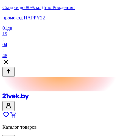
Скидки до 80% ко Дню Рождения!
промокод HAPPY22
01
дн
19
:
04
:
48
Каталог товаров