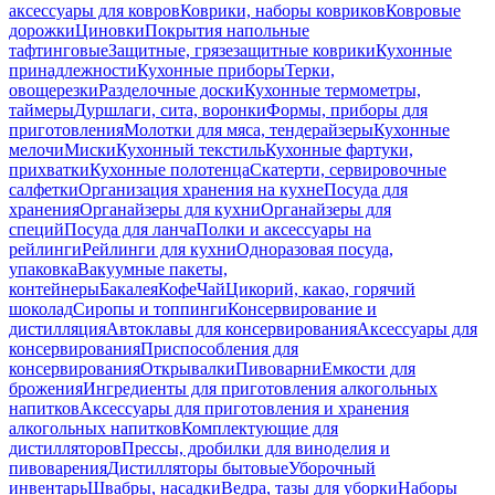
аксессуары для ковров
Коврики, наборы ковриков
Ковровые
дорожки
Циновки
Покрытия напольные
тафтинговые
Защитные, грязезащитные коврики
Кухонные
принадлежности
Кухонные приборы
Терки,
овощерезки
Разделочные доски
Кухонные термометры,
таймеры
Дуршлаги, сита, воронки
Формы, приборы для
приготовления
Молотки для мяса, тендерайзеры
Кухонные
мелочи
Миски
Кухонный текстиль
Кухонные фартуки,
прихватки
Кухонные полотенца
Скатерти, сервировочные
салфетки
Организация хранения на кухне
Посуда для
хранения
Органайзеры для кухни
Органайзеры для
специй
Посуда для ланча
Полки и аксессуары на
рейлинги
Рейлинги для кухни
Одноразовая посуда,
упаковка
Вакуумные пакеты,
контейнеры
Бакалея
Кофе
Чай
Цикорий, какао, горячий
шоколад
Сиропы и топпинги
Консервирование и
дистилляция
Автоклавы для консервирования
Аксессуары для
консервирования
Приспособления для
консервирования
Открывалки
Пивоварни
Емкости для
брожения
Ингредиенты для приготовления алкогольных
напитков
Аксессуары для приготовления и хранения
алкогольных напитков
Комплектующие для
дистилляторов
Прессы, дробилки для виноделия и
пивоварения
Дистилляторы бытовые
Уборочный
инвентарь
Швабры, насадки
Ведра, тазы для уборки
Наборы