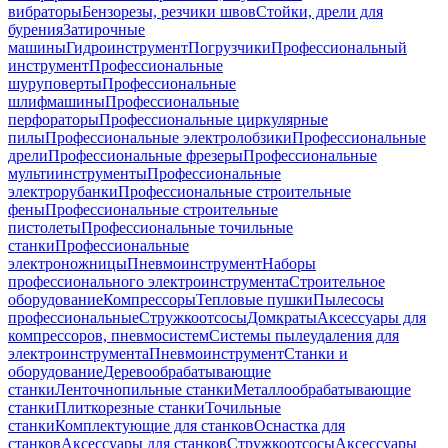
вибраторы
Бензорезы, резчики швов
Стойки, дрели для
бурения
Затирочные
машины
Гидроинструмент
Погрузчики
Профессиональный
инструмент
Профессиональные
шуруповерты
Профессиональные
шлифмашины
Профессиональные
перфораторы
Профессиональные циркулярные
пилы
Профессиональные электролобзики
Профессиональные
дрели
Профессиональные фрезеры
Профессиональные
мультиинструменты
Профессиональные
электрорубанки
Профессиональные строительные
фены
Профессиональные строительные
пистолеты
Профессиональные точильные
станки
Профессиональные
электроножницы
Пневмоинструмент
Наборы
профессионального электроинструмента
Строительное
оборудование
Компрессоры
Тепловые пушки
Пылесосы
профессиональные
Стружкоотсосы
Домкраты
Аксессуары для
компрессоров, пневмосистем
Системы пылеудаления для
электроинструмента
Пневмоинструмент
Станки и
оборудование
Деревообрабатывающие
станки
Ленточнопильные станки
Металлообрабатывающие
станки
Плиткорезные станки
Точильные
станки
Комплектующие для станков
Оснастка для
станков
Аксессуары для станков
Стружкоотсосы
Аксессуары