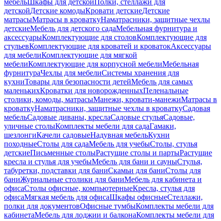
мебель
Шкафы для детской
Полки, стеллажи для
детской
Детские комоды
Кровати детские
Детские
матрасы
Матрасы в кроватку
Наматрасники, защитные чехлы
детские
Мебель для детского сада
Мебельная фурнитура и
аксессуары
Комплектующие для столов
Комплектующие для
стульев
Комплектующие для кроватей и кроваток
Аксессуары
для мебели
Комплектующие для мягкой
мебели
Комплектующие для корпусной мебели
Мебельная
фурнитура
Чехлы для мебели
Системы хранения для
кухни
Товары для безопасности детей
Мебель для самых
маленьких
Кроватки для новорожденных
Пеленальные
столики, комоды, матрасы
Манежи, кровати-манежи
Матрасы в
кроватку
Наматрасники, защитные чехлы в кроватку
Садовая
мебель
Садовые диваны, кресла
Садовые стулья
Садовые,
уличные столы
Комплекты мебели для сада
Гамаки,
шезлонги
Качели садовые
Надувная мебель
Кухни
походные
Столы для сада
Мебель для учебы
Столы, стулья
детские
Письменные столы
Растущие столы и парты
Растущие
кресла и стулья для учебы
Мебель для бани и сауны
Стулья,
табуретки, подставки для бани
Скамьи для бани
Столы для
бани
Журнальные столики для бани
Мебель для кабинета и
офиса
Столы офисные, компьютерные
Кресла, стулья для
офиса
Мягкая мебель для офиса
Шкафы офисные
Стеллажи,
полки для документов
Офисные тумбы
Комплекты мебели для
кабинета
Мебель для лоджии и балкона
Комплекты мебели для