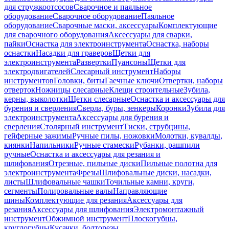
для стружкоотсосов
Сварочное и паяльное
оборудование
Сварочное оборудование
Паяльное
оборудование
Сварочные маски, аксессуары
Комплектующие
для сварочного оборудования
Аксессуары для сварки,
пайки
Оснастка для электроинструмента
Оснастка, наборы
оснастки
Насадки для граверов
Щетки для
электроинструмента
Развертки
Пуансоны
Щетки для
электродвигателей
Слесарный инструмент
Наборы
инструментов
Головки, биты
Гаечные ключи
Отвертки, наборы
отверток
Ножницы слесарные
Клещи строительные
Зубила,
керны, выколотки
Щетки слесарные
Оснастка и аксессуары для
бурения и сверления
Сверла, буры, зенкеры
Коронки
Зубила для
электроинструмента
Аксессуары для бурения и
сверления
Столярный инструмент
Тиски, струбцины,
гейферные зажимы
Ручные пилы, ножовки
Молотки, кувалды,
киянки
Напильники
Ручные стамески
Рубанки, рашпили
ручные
Оснастка и аксессуары для резания и
шлифования
Отрезные, пильные диски
Пильные полотна для
электроинструмента
Фрезы
Шлифовальные диски, насадки,
листы
Шлифовальные чашки
Точильные камни, круги,
сегменты
Полировальные валы
Направляющие
шины
Комплектующие для резания
Аксессуары для
резания
Аксессуары для шлифования
Электромонтажный
инструмент
Обжимной инструмент
Плоскогубцы,
круглогубцы
Кусачки, болторезы,