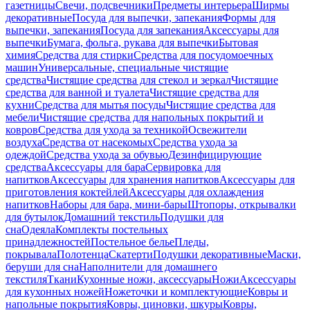
газетницы
Свечи, подсвечники
Предметы интерьера
Ширмы
декоративные
Посуда для выпечки, запекания
Формы для
выпечки, запекания
Посуда для запекания
Аксессуары для
выпечки
Бумага, фольга, рукава для выпечки
Бытовая
химия
Средства для стирки
Средства для посудомоечных
машин
Универсальные, специальные чистящие
средства
Чистящие средства для стекол и зеркал
Чистящие
средства для ванной и туалета
Чистящие средства для
кухни
Средства для мытья посуды
Чистящие средства для
мебели
Чистящие средства для напольных покрытий и
ковров
Средства для ухода за техникой
Освежители
воздуха
Средства от насекомых
Средства ухода за
одеждой
Средства ухода за обувью
Дезинфицирующие
средства
Аксессуары для бара
Сервировка для
напитков
Аксессуары для хранения напитков
Аксессуары для
приготовления коктейлей
Аксессуары для охлаждения
напитков
Наборы для бара, мини-бары
Штопоры, открывалки
для бутылок
Домашний текстиль
Подушки для
сна
Одеяла
Комплекты постельных
принадлежностей
Постельное белье
Пледы,
покрывала
Полотенца
Скатерти
Подушки декоративные
Маски,
беруши для сна
Наполнители для домашнего
текстиля
Ткани
Кухонные ножи, аксессуары
Ножи
Аксессуары
для кухонных ножей
Ножеточки и комплектующие
Ковры и
напольные покрытия
Ковры, циновки, шкуры
Ковры,