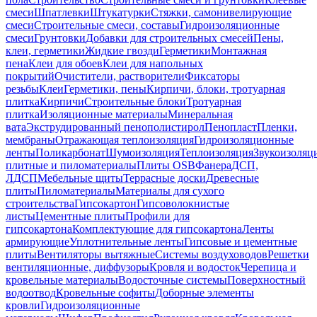
смеси
Шпатлевки
Штукатурки
Стяжки, самонивелирующие
смеси
Строительные смеси, составы
Гидроизоляционные
смеси
Грунтовки
Добавки для строительных смесей
Пены,
клеи, герметики
Жидкие гвозди
Герметики
Монтажная
пена
Клеи для обоев
Клеи для напольных
покрытий
Очистители, растворители
Фиксаторы
резьбы
Клеи
Герметики, пены
Кирпичи, блоки, тротуарная
плитка
Кирпичи
Строительные блоки
Тротуарная
плитка
Изоляционные материалы
Минеральная
вата
Экструдированный пенополистирол
Пенопласт
Пленки,
мембраны
Отражающая теплоизоляция
Гидроизоляционные
ленты
Поликарбонат
Шумоизоляция
Теплоизоляция
Звукоизоляц
плитные и пиломатериалы
Плиты OSB
Фанера
ДСП,
ЛДСП
Мебельные щиты
Террасные доски
Древесные
плиты
Пиломатериалы
Материалы для сухого
строительства
Гипсокартон
Гипсоволокнистые
листы
Цементные плиты
Профили для
гипсокартона
Комплектующие для гипсокартона
Ленты
армирующие
Уплотнительные ленты
Гипсовые и цементные
плиты
Вентиляторы вытяжные
Системы воздуховодов
Решетки
вентиляционные, диффузоры
Кровля и водосток
Черепица и
кровельные материалы
Водосточные системы
Поверхностный
водоотвод
Кровельные софиты
Доборные элементы
кровли
Гидроизоляционные