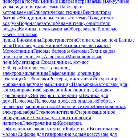
подогрева посуды
Винные шкафы встраиваемые
Вакуумные
упаковщики встраиваемые
Пароварки
встраиваемые
Климатическая техника
Вентиляторы
бытовые
Кондиционеры, сплит-системы
Охладители
воздуха
Водонагреватели
Увлажнители, очистители
воздуха
Камины, печи-камины
Обогреватели
Тепловые
завесы
Тепловые
пушки
Биокамины
Проветриватели
Отопительные печи
Банные
печи
Порталы для каминов
Вентиляторы вытяжные
Метеостанции
Газовые баллоны бытовые
Техника для
приготовления еды
Аэрогрили
Микроволновые
печи
Мультиварки
Сэндвичницы, хот-дог
мейкеры
Тостеры
Электрогрили,
электрошашлычницы
Вафельницы, орешницы,
кексницы
Хлебопечки
Ростеры, мини-печи
Йогуртницы,
мороженицы
Фризеры
Блинницы
Пароварки
Автоклавы для
консервирования
Сыроварни
Фритюрницы, фондю-
фритюрницы
Яйцеварки
Попкорницы
Техника для
дома
Пылесосы
Пылесосы профессиональные
Роботы-
пылесосы, мойщики окон
Пароочистители
Электровеники,
электрошвабры
Стеклоочистители
Стерилизационное
оборудование
Техника для приготовления
напитков
Электрочайники
Кофеварки,
кофемашины
Соковыжималки
Кофемолки
Вспениватели
молока
Сифоны для газирования воды
Аксессуары для