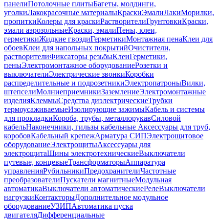
панели
Потолочные плиты
Багеты, молдинги,
уголки
Лакокрасочные материалы
Краски
Эмали
Лаки
Морилки,
пропитки
Колеры для краски
Растворители
Грунтовки
Краски,
эмали аэрозольные
Краски, эмали
Пены, клеи,
герметики
Жидкие гвозди
Герметики
Монтажная пена
Клеи для
обоев
Клеи для напольных покрытий
Очистители,
растворители
Фиксаторы резьбы
Клеи
Герметики,
пены
Электромонтажное оборудование
Розетки и
выключатели
Электрические звонки
Коробки
распределительные и подрозетники
Электропатроны
Вилки,
штепсели
Молниеприемники
Заземление
Электромонтажные
изделия
Клеммы
Средства диэлектрические
Трубки
термоусаживаемые
Изолирующие зажимы
Кабель и системы
для прокладки
Короба, трубы, металлорукав
Силовой
кабель
Наконечники, гильзы кабельные
Аксессуары для труб,
коробов
Кабельный крепеж
Арматура СИП
Электрощитовое
оборудование
Электрощиты
Аксессуары для
электрощита
Шины электротехнические
Выключатели
путевые, концевые
Трансформаторы
Аппаратура
управления
Рубильники
Предохранители
Частотные
преобразователи
Пускатели магнитные
Модульная
автоматика
Выключатели автоматические
Реле
Выключатели
нагрузки
Контакторы
Дополнительное модульное
оборудование
УЗИП
Автоматика пуска
двигателя
Дифференциальные