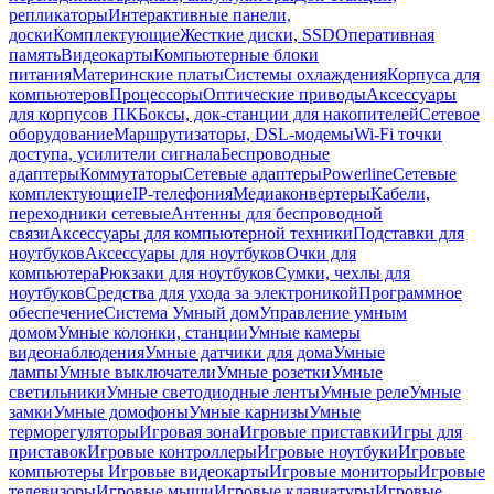
репликаторы
Интерактивные панели,
доски
Комплектующие
Жесткие диски, SSD
Оперативная
память
Видеокарты
Компьютерные блоки
питания
Материнские платы
Системы охлаждения
Корпуса для
компьютеров
Процессоры
Оптические приводы
Аксессуары
для корпусов ПК
Боксы, док-станции для накопителей
Сетевое
оборудование
Маршрутизаторы, DSL-модемы
Wi-Fi точки
доступа, усилители сигнала
Беспроводные
адаптеры
Коммутаторы
Сетевые адаптеры
Powerline
Сетевые
комплектующие
IP-телефония
Медиаконвертеры
Кабели,
переходники сетевые
Антенны для беспроводной
связи
Аксессуары для компьютерной техники
Подставки для
ноутбуков
Аксессуары для ноутбуков
Очки для
компьютера
Рюкзаки для ноутбуков
Сумки, чехлы для
ноутбуков
Средства для ухода за электроникой
Программное
обеспечение
Система Умный дом
Управление умным
домом
Умные колонки, станции
Умные камеры
видеонаблюдения
Умные датчики для дома
Умные
лампы
Умные выключатели
Умные розетки
Умные
светильники
Умные светодиодные ленты
Умные реле
Умные
замки
Умные домофоны
Умные карнизы
Умные
терморегуляторы
Игровая зона
Игровые приставки
Игры для
приставок
Игровые контроллеры
Игровые ноутбуки
Игровые
компьютеры
Игровые видеокарты
Игровые мониторы
Игровые
телевизоры
Игровые мыши
Игровые клавиатуры
Игровые