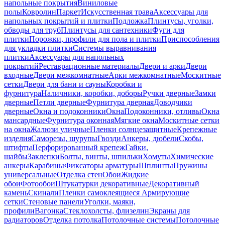
напольные покрытия
Виниловые
полы
Ковролин
Паркет
Искусственная трава
Аксессуары для
напольных покрытий и плитки
Подложка
Плинтусы, уголки,
обводы для труб
Плинтусы для сантехники
Фуги для
плитки
Порожки, профили для пола и плитки
Приспособления
для укладки плитки
Системы выравнивания
плитки
Аксессуары для напольных
покрытий
Реставрационные материалы
Двери и арки
Двери
входные
Двери межкомнатные
Арки межкомнатные
Москитные
сетки
Двери для бани и сауны
Коробки и
фурнитура
Наличники, коробки, доборы
Ручки дверные
Замки
дверные
Петли дверные
Фурнитура дверная
Доводчики
дверные
Окна и подоконники
Окна
Подоконники, отливы
Окна
мансардные
Фурнитура оконная
Мягкие окна
Москитные сетки
на окна
Жалюзи уличные
Пленки солнцезащитные
Крепежные
изделия
Саморезы, шурупы
Гвозди
Анкеры, дюбели
Скобы,
штифты
Перфорированный крепеж
Гайки,
шайбы
Заклепки
Болты, винты, шпильки
Хомуты
Химические
анкеры
Карабины
Фиксаторы арматуры
Шплинты
Пружины
универсальные
Отделка стен
Обои
Жидкие
обои
Фотообои
Штукатурки декоративные
Декоративный
камень
Скинали
Пленки самоклеящиеся
Армирующие
сетки
Стеновые панели
Уголки, маяки,
профили
Вагонка
Стеклохолсты, флизелин
Экраны для
радиаторов
Отделка потолка
Потолочные системы
Потолочные