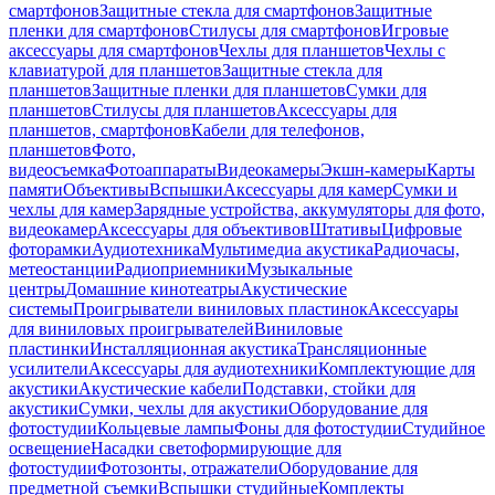
смартфонов
Защитные стекла для смартфонов
Защитные
пленки для смартфонов
Стилусы для смартфонов
Игровые
аксессуары для смартфонов
Чехлы для планшетов
Чехлы с
клавиатурой для планшетов
Защитные стекла для
планшетов
Защитные пленки для планшетов
Сумки для
планшетов
Стилусы для планшетов
Аксессуары для
планшетов, смартфонов
Кабели для телефонов,
планшетов
Фото,
видеосъемка
Фотоаппараты
Видеокамеры
Экшн-камеры
Карты
памяти
Объективы
Вспышки
Аксессуары для камер
Сумки и
чехлы для камер
Зарядные устройства, аккумуляторы для фото,
видеокамер
Аксессуары для объективов
Штативы
Цифровые
фоторамки
Аудиотехника
Мультимедиа акустика
Радиочасы,
метеостанции
Радиоприемники
Музыкальные
центры
Домашние кинотеатры
Акустические
системы
Проигрыватели виниловых пластинок
Аксессуары
для виниловых проигрывателей
Виниловые
пластинки
Инсталляционная акустика
Трансляционные
усилители
Аксессуары для аудиотехники
Комплектующие для
акустики
Акустические кабели
Подставки, стойки для
акустики
Сумки, чехлы для акустики
Оборудование для
фотостудии
Кольцевые лампы
Фоны для фотостудии
Студийное
освещение
Насадки светоформирующие для
фотостудии
Фотозонты, отражатели
Оборудование для
предметной съемки
Вспышки студийные
Комплекты