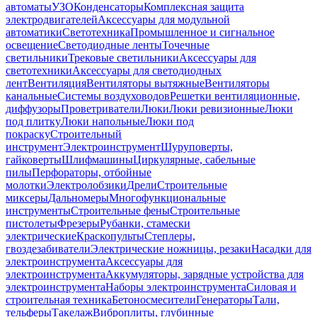
автоматы
УЗО
Конденсаторы
Комплексная защита
электродвигателей
Аксессуары для модульной
автоматики
Светотехника
Промышленное и сигнальное
освещение
Светодиодные ленты
Точечные
светильники
Трековые светильники
Аксессуары для
светотехники
Аксессуары для светодиодных
лент
Вентиляция
Вентиляторы вытяжные
Вентиляторы
канальные
Системы воздуховодов
Решетки вентиляционные,
диффузоры
Проветриватели
Люки
Люки ревизионные
Люки
под плитку
Люки напольные
Люки под
покраску
Строительный
инструмент
Электроинструмент
Шуруповерты,
гайковерты
Шлифмашины
Циркулярные, сабельные
пилы
Перфораторы, отбойные
молотки
Электролобзики
Дрели
Строительные
миксеры
Дальномеры
Многофункциональные
инструменты
Строительные фены
Строительные
пистолеты
Фрезеры
Рубанки, стамески
электрические
Краскопульты
Степлеры,
гвоздезабиватели
Электрические ножницы, резаки
Насадки для
электроинструмента
Аксессуары для
электроинструмента
Аккумуляторы, зарядные устройства для
электроинструмента
Наборы электроинструмента
Силовая и
строительная техника
Бетоносмесители
Генераторы
Тали,
тельферы
Такелаж
Виброплиты, глубинные