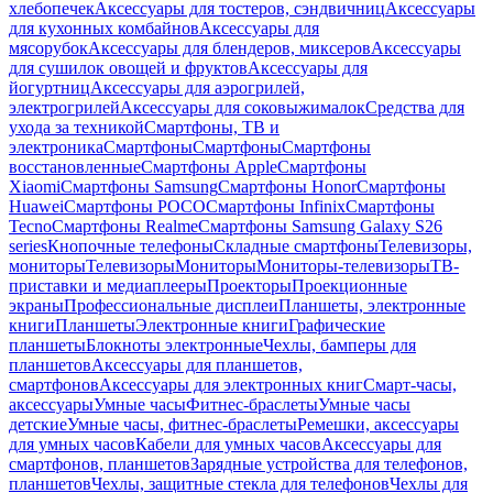
хлебопечек
Аксессуары для тостеров, сэндвичниц
Аксессуары
для кухонных комбайнов
Аксессуары для
мясорубок
Аксессуары для блендеров, миксеров
Аксессуары
для сушилок овощей и фруктов
Аксессуары для
йогуртниц
Аксессуары для аэрогрилей,
электрогрилей
Аксессуары для соковыжималок
Средства для
ухода за техникой
Смартфоны, ТВ и
электроника
Смартфоны
Смартфоны
Смартфоны
восстановленные
Смартфоны Apple
Смартфоны
Xiaomi
Смартфоны Samsung
Смартфоны Honor
Смартфоны
Huawei
Смартфоны POCO
Смартфоны Infinix
Смартфоны
Tecno
Смартфоны Realme
Смартфоны Samsung Galaxy S26
series
Кнопочные телефоны
Складные смартфоны
Телевизоры,
мониторы
Телевизоры
Мониторы
Мониторы-телевизоры
ТВ-
приставки и медиаплееры
Проекторы
Проекционные
экраны
Профессиональные дисплеи
Планшеты, электронные
книги
Планшеты
Электронные книги
Графические
планшеты
Блокноты электронные
Чехлы, бамперы для
планшетов
Аксессуары для планшетов,
смартфонов
Аксессуары для электронных книг
Смарт-часы,
аксессуары
Умные часы
Фитнес-браслеты
Умные часы
детские
Умные часы, фитнес-браслеты
Ремешки, аксессуары
для умных часов
Кабели для умных часов
Аксессуары для
смартфонов, планшетов
Зарядные устройства для телефонов,
планшетов
Чехлы, защитные стекла для телефонов
Чехлы для