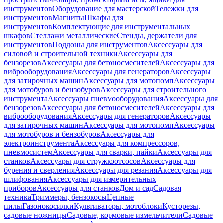
инструментов
Оборудование для мастерской
Тележки для
инструментов
Магниты
Шкафы для
инструментов
Комплектующие для инструментальных
шкафов
Стеллажи металлические
Стенды, держатели для
инструментов
Поддоны для инструментов
Аксессуары для
силовой и строительной техники
Аксессуары для
бензорезов
Аксессуары для бетоносмесителей
Аксессуары для
виброоборудования
Аксессуары для генераторов
Аксессуары
для затирочных машин
Аксессуары для мотопомп
Аксессуары
для мотобуров и бензобуров
Аксессуары для строительного
инструмента
Аксессуары пневмооборудования
Аксессуары для
бензорезов
Аксессуары для бетоносмесителей
Аксессуары для
виброоборудования
Аксессуары для генераторов
Аксессуары
для затирочных машин
Аксессуары для мотопомп
Аксессуары
для мотобуров и бензобуров
Аксессуары для
электроинструмента
Аксессуары для компрессоров,
пневмосистем
Аксессуары для сварки, пайки
Аксессуары для
станков
Аксессуары для стружкоотсосов
Аксессуары для
бурения и сверления
Аксессуары для резания
Аксессуары для
шлифования
Аксессуары для измерительных
приборов
Аксессуары для станков
Дом и сад
Садовая
техника
Триммеры, бензокосы
Цепные
пилы
Газонокосилки
Культиваторы, мотоблоки
Кусторезы,
садовые ножницы
Садовые, кормовые измельчители
Садовые