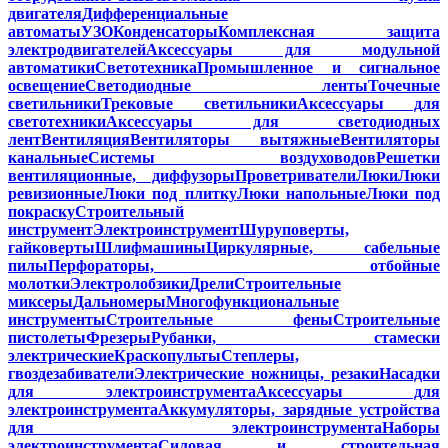
двигателя
Дифференциальные
автоматы
УЗО
Конденсаторы
Комплексная защита
электродвигателей
Аксессуары для модульной
автоматики
Светотехника
Промышленное и сигнальное
освещение
Светодиодные ленты
Точечные
светильники
Трековые светильники
Аксессуары для
светотехники
Аксессуары для светодиодных
лент
Вентиляция
Вентиляторы вытяжные
Вентиляторы
канальные
Системы воздуховодов
Решетки
вентиляционные, диффузоры
Проветриватели
Люки
Люки
ревизионные
Люки под плитку
Люки напольные
Люки под
покраску
Строительный
инструмент
Электроинструмент
Шуруповерты,
гайковерты
Шлифмашины
Циркулярные, сабельные
пилы
Перфораторы, отбойные
молотки
Электролобзики
Дрели
Строительные
миксеры
Дальномеры
Многофункциональные
инструменты
Строительные фены
Строительные
пистолеты
Фрезеры
Рубанки, стамески
электрические
Краскопульты
Степлеры,
гвоздезабиватели
Электрические ножницы, резаки
Насадки
для электроинструмента
Аксессуары для
электроинструмента
Аккумуляторы, зарядные устройства
для электроинструмента
Наборы
электроинструмента
Силовая и строительная