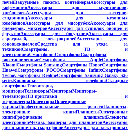
печей
Вакуумные пакеты, контейнеры
Аксессуары для
кофемашин
Аксессуары для мультиварок,
хлебопечек
Аксессуары для тостеров,
сэндвичниц
Аксессуары для кухонных
комбайнов
Аксессуары для мясорубок
Аксессуары для
блендеров, миксеров
Аксессуары для сушилок овощей и
фруктов
Аксессуары для йогуртниц
Аксессуары для
аэрогрилей, электрогрилей
Аксессуары для
соковыжималок
Средства для ухода за
техникой
Смартфоны, ТВ и
электроника
Смартфоны
Смартфоны
Смартфоны
восстановленные
Смартфоны Apple
Смартфоны
Xiaomi
Смартфоны Samsung
Смартфоны Honor
Смартфоны
Huawei
Смартфоны POCO
Смартфоны Infinix
Смартфоны
Tecno
Смартфоны Realme
Смартфоны Samsung Galaxy S26
series
Кнопочные телефоны
Складные
смартфоны
Телевизоры,
мониторы
Телевизоры
Мониторы
Мониторы-
телевизоры
ТВ-приставки и
медиаплееры
Проекторы
Проекционные
экраны
Профессиональные дисплеи
Планшеты,
электронные книги
Планшеты
Электронные
книги
Графические планшеты
Блокноты
электронные
Чехлы, бамперы для планшетов
Аксессуары
для планшетов, смартфонов
Аксессуары для электронных