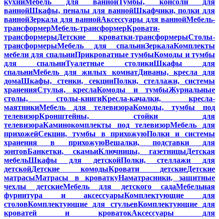
кухни
Мебель для ванной
Тумбы, консоли для
ванной
Шкафы, пеналы для ванной
Шкафчики, полки для
ванной
Зеркала для ванной
Аксессуары для ванной
Мебель-
трансформер
Мебель-трансформер
Кровати-
трансформеры
Детские кроватки-трансформеры
Столы-
трансформеры
Мебель для спальни
Зеркала
Комплекты
мебели для спальни
Прикроватные тумбы
Комоды и тумбы
для спальни
Туалетные столики
Шкафы для
спальни
Мебель для жилых комнат
Диваны, кресла для
дома
Шкафы, стенки, секции
Полки, стеллажи, системы
хранения
Стулья, кресла
Комоды и тумбы
Журнальные
столы, столы-книги
Кресла-качалки, кресла-
маятники
Мебель для телевизора
Комоды, тумбы под
телевизор
Кронштейны, стойки для
телевизора
Каминокомплекты под телевизор
Мебель для
прихожей
Секции, тумбы в прихожую
Полки и системы
хранения в прихожую
Вешалки, подставки для
зонтов
Банкетки, скамьи
Ключницы, газетницы
Детская
мебель
Шкафы для детской
Полки, стеллажи для
детской
Детские комоды
Кровати детские
Детские
матрасы
Матрасы в кроватку
Наматрасники, защитные
чехлы детские
Мебель для детского сада
Мебельная
фурнитура и аксессуары
Комплектующие для
столов
Комплектующие для стульев
Комплектующие для
кроватей и кроваток
Аксессуары для