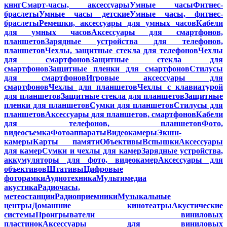
книг
Смарт-часы, аксессуары
Умные часы
Фитнес-
браслеты
Умные часы детские
Умные часы, фитнес-
браслеты
Ремешки, аксессуары для умных часов
Кабели
для умных часов
Аксессуары для смартфонов,
планшетов
Зарядные устройства для телефонов,
планшетов
Чехлы, защитные стекла для телефонов
Чехлы
для смартфонов
Защитные стекла для
смартфонов
Защитные пленки для смартфонов
Стилусы
для смартфонов
Игровые аксессуары для
смартфонов
Чехлы для планшетов
Чехлы с клавиатурой
для планшетов
Защитные стекла для планшетов
Защитные
пленки для планшетов
Сумки для планшетов
Стилусы для
планшетов
Аксессуары для планшетов, смартфонов
Кабели
для телефонов, планшетов
Фото,
видеосъемка
Фотоаппараты
Видеокамеры
Экшн-
камеры
Карты памяти
Объективы
Вспышки
Аксессуары
для камер
Сумки и чехлы для камер
Зарядные устройства,
аккумуляторы для фото, видеокамер
Аксессуары для
объективов
Штативы
Цифровые
фоторамки
Аудиотехника
Мультимедиа
акустика
Радиочасы,
метеостанции
Радиоприемники
Музыкальные
центры
Домашние кинотеатры
Акустические
системы
Проигрыватели виниловых
пластинок
Аксессуары для виниловых