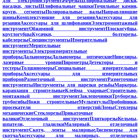
для электроинструмента
Фрезы
Шлифовальные диски,
насадки, листы
Шлифовальные чашки
Точильные камни,
круги, сегменты
Полировальные валы
Направляющие
шины
Комплектующие для резания
Аксессуары для
резания
Аксессуары для шлифования
Электромонтажный
инструмент
Обжимной инструмент
Плоскогубцы,
круглогубцы
Кусачки, болторезы,
кабелерезы
Специнструменты
Измерительный
инструмент
Мерительные
инструменты
Электроизмерительные
приборы
Дальномеры
Дальномеры оптические
Нивелиры,
лазерные уровни
Пирометры
Детекторы и
тестеры
Толщиномеры
Специальные измерительные
приборы
Аксессуары для измерительных
приборов
Разметочный инструмент
Разметочные
инструменты
Инструменты для нарезки резьбы
Маркеры,
карандаши строительные
Клейма ударные
Строительно-
монтажный инструмент
Заклепочники
Труборезы,
трубогибы
Ножи строительные
Мультитулы
Пробойники,
просекатели отверстий
Ломы
Степлеры
механические
Стеклорезы
Прикаточные
валики
Отделочный инструмент
Плиткорезы
Кельмы,
шпатели, гладилки
Малярный, отделочный
инструмент
Скотч, ленты малярные
Диспенсеры для
скотча
Аксессуары для малярных, отделочных