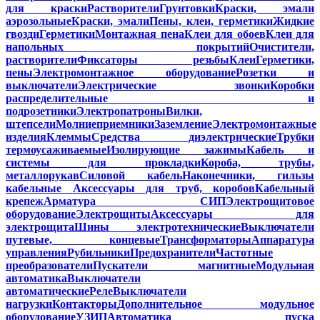
для краски
Растворители
Грунтовки
Краски, эмали
аэрозольные
Краски, эмали
Пены, клеи, герметики
Жидкие
гвозди
Герметики
Монтажная пена
Клеи для обоев
Клеи для
напольных покрытий
Очистители,
растворители
Фиксаторы резьбы
Клеи
Герметики,
пены
Электромонтажное оборудование
Розетки и
выключатели
Электрические звонки
Коробки
распределительные и
подрозетники
Электропатроны
Вилки,
штепсели
Молниеприемники
Заземление
Электромонтажные
изделия
Клеммы
Средства диэлектрические
Трубки
термоусаживаемые
Изолирующие зажимы
Кабель и
системы для прокладки
Короба, трубы,
металлорукав
Силовой кабель
Наконечники, гильзы
кабельные
Аксессуары для труб, коробов
Кабельный
крепеж
Арматура СИП
Электрощитовое
оборудование
Электрощиты
Аксессуары для
электрощита
Шины электротехнические
Выключатели
путевые, концевые
Трансформаторы
Аппаратура
управления
Рубильники
Предохранители
Частотные
преобразователи
Пускатели магнитные
Модульная
автоматика
Выключатели
автоматические
Реле
Выключатели
нагрузки
Контакторы
Дополнительное модульное
оборудование
УЗИП
Автоматика пуска