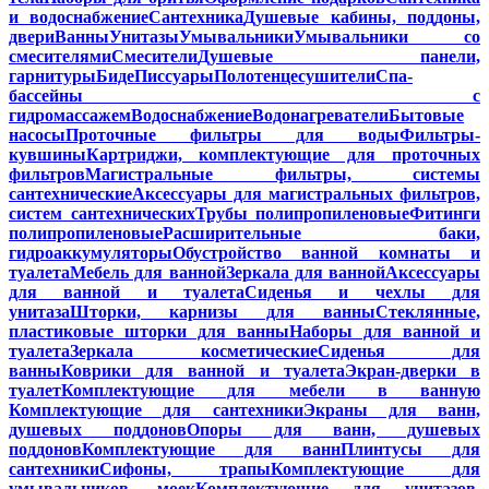
и водоснабжение
Сантехника
Душевые кабины, поддоны,
двери
Ванны
Унитазы
Умывальники
Умывальники со
смесителями
Смесители
Душевые панели,
гарнитуры
Биде
Писсуары
Полотенцесушители
Спа-
бассейны с
гидромассажем
Водоснабжение
Водонагреватели
Бытовые
насосы
Проточные фильтры для воды
Фильтры-
кувшины
Картриджи, комплектующие для проточных
фильтров
Магистральные фильтры, системы
сантехнические
Аксессуары для магистральных фильтров,
систем сантехнических
Трубы полипропиленовые
Фитинги
полипропиленовые
Расширительные баки,
гидроаккумуляторы
Обустройство ванной комнаты и
туалета
Мебель для ванной
Зеркала для ванной
Аксессуары
для ванной и туалета
Сиденья и чехлы для
унитаза
Шторки, карнизы для ванны
Стеклянные,
пластиковые шторки для ванны
Наборы для ванной и
туалета
Зеркала косметические
Сиденья для
ванны
Коврики для ванной и туалета
Экран-дверки в
туалет
Комплектующие для мебели в ванную
Комплектующие для сантехники
Экраны для ванн,
душевых поддонов
Опоры для ванн, душевых
поддонов
Комплектующие для ванн
Плинтусы для
сантехники
Сифоны, трапы
Комплектующие для
умывальников, моек
Комплектующие для унитазов,