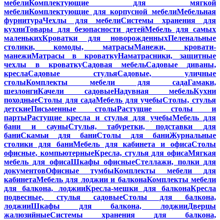
мебели
Комплектующие для мягкой
мебели
Комплектующие для корпусной мебели
Мебельная
фурнитура
Чехлы для мебели
Системы хранения для
кухни
Товары для безопасности детей
Мебель для самых
маленьких
Кроватки для новорожденных
Пеленальные
столики, комоды, матрасы
Манежи, кровати-
манежи
Матрасы в кроватку
Наматрасники, защитные
чехлы в кроватку
Садовая мебель
Садовые диваны,
кресла
Садовые стулья
Садовые, уличные
столы
Комплекты мебели для сада
Гамаки,
шезлонги
Качели садовые
Надувная мебель
Кухни
походные
Столы для сада
Мебель для учебы
Столы, стулья
детские
Письменные столы
Растущие столы и
парты
Растущие кресла и стулья для учебы
Мебель для
бани и сауны
Стулья, табуретки, подставки для
бани
Скамьи для бани
Столы для бани
Журнальные
столики для бани
Мебель для кабинета и офиса
Столы
офисные, компьютерные
Кресла, стулья для офиса
Мягкая
мебель для офиса
Шкафы офисные
Стеллажи, полки для
документов
Офисные тумбы
Комплекты мебели для
кабинета
Мебель для лоджии и балкона
Комплекты мебели
для балкона, лоджии
Кресла-мешки для балкона
Кресла
подвесные, стулья садовые
Столы для балкона,
лоджии
Шкафы для балкона, лоджии
Дверцы
жалюзийные
Системы хранения для балкона,