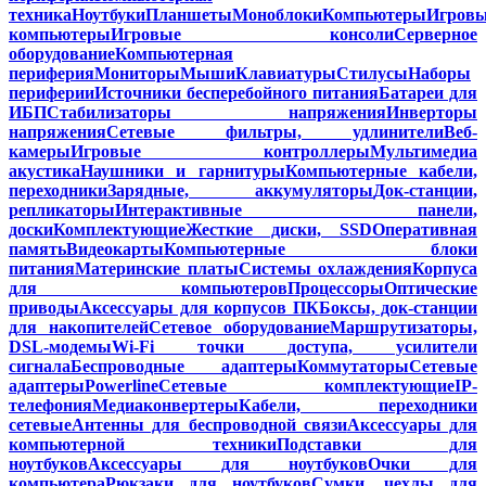
техника
Ноутбуки
Планшеты
Моноблоки
Компьютеры
Игров
компьютеры
Игровые консоли
Серверное
оборудование
Компьютерная
периферия
Мониторы
Мыши
Клавиатуры
Стилусы
Наборы
периферии
Источники бесперебойного питания
Батареи для
ИБП
Стабилизаторы напряжения
Инверторы
напряжения
Сетевые фильтры, удлинители
Веб-
камеры
Игровые контроллеры
Мультимедиа
акустика
Наушники и гарнитуры
Компьютерные кабели,
переходники
Зарядные, аккумуляторы
Док-станции,
репликаторы
Интерактивные панели,
доски
Комплектующие
Жесткие диски, SSD
Оперативная
память
Видеокарты
Компьютерные блоки
питания
Материнские платы
Системы охлаждения
Корпуса
для компьютеров
Процессоры
Оптические
приводы
Аксессуары для корпусов ПК
Боксы, док-станции
для накопителей
Сетевое оборудование
Маршрутизаторы,
DSL-модемы
Wi-Fi точки доступа, усилители
сигнала
Беспроводные адаптеры
Коммутаторы
Сетевые
адаптеры
Powerline
Сетевые комплектующие
IP-
телефония
Медиаконвертеры
Кабели, переходники
сетевые
Антенны для беспроводной связи
Аксессуары для
компьютерной техники
Подставки для
ноутбуков
Аксессуары для ноутбуков
Очки для
компьютера
Рюкзаки для ноутбуков
Сумки, чехлы для