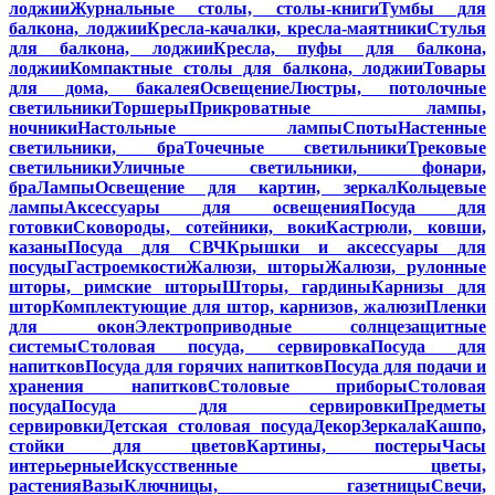
лоджии
Журнальные столы, столы-книги
Тумбы для
балкона, лоджии
Кресла-качалки, кресла-маятники
Стулья
для балкона, лоджии
Кресла, пуфы для балкона,
лоджии
Компактные столы для балкона, лоджии
Товары
для дома, бакалея
Освещение
Люстры, потолочные
светильники
Торшеры
Прикроватные лампы,
ночники
Настольные лампы
Споты
Настенные
светильники, бра
Точечные светильники
Трековые
светильники
Уличные светильники, фонари,
бра
Лампы
Освещение для картин, зеркал
Кольцевые
лампы
Аксессуары для освещения
Посуда для
готовки
Сковороды, сотейники, воки
Кастрюли, ковши,
казаны
Посуда для СВЧ
Крышки и аксессуары для
посуды
Гастроемкости
Жалюзи, шторы
Жалюзи, рулонные
шторы, римские шторы
Шторы, гардины
Карнизы для
штор
Комплектующие для штор, карнизов, жалюзи
Пленки
для окон
Электроприводные солнцезащитные
системы
Столовая посуда, сервировка
Посуда для
напитков
Посуда для горячих напитков
Посуда для подачи и
хранения напитков
Столовые приборы
Столовая
посуда
Посуда для сервировки
Предметы
сервировки
Детская столовая посуда
Декор
Зеркала
Кашпо,
стойки для цветов
Картины, постеры
Часы
интерьерные
Искусственные цветы,
растения
Вазы
Ключницы, газетницы
Свечи,