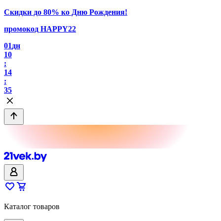
Скидки до 80% ко Дню Рождения!
промокод HAPPY22
01
дн
10
:
14
:
35
Каталог товаров