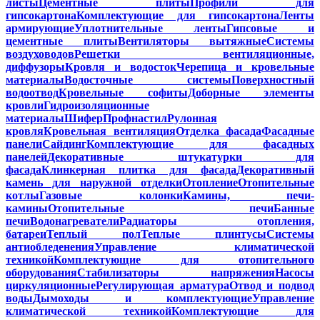
листы
Цементные плиты
Профили для
гипсокартона
Комплектующие для гипсокартона
Ленты
армирующие
Уплотнительные ленты
Гипсовые и
цементные плиты
Вентиляторы вытяжные
Системы
воздуховодов
Решетки вентиляционные,
диффузоры
Кровля и водосток
Черепица и кровельные
материалы
Водосточные системы
Поверхностный
водоотвод
Кровельные софиты
Доборные элементы
кровли
Гидроизоляционные
материалы
Шифер
Профнастил
Рулонная
кровля
Кровельная вентиляция
Отделка фасада
Фасадные
панели
Сайдинг
Комплектующие для фасадных
панелей
Декоративные штукатурки для
фасада
Клинкерная плитка для фасада
Декоративный
камень для наружной отделки
Отопление
Отопительные
котлы
Газовые колонки
Камины, печи-
камины
Отопительные печи
Банные
печи
Водонагреватели
Радиаторы отопления,
батареи
Теплый пол
Теплые плинтусы
Системы
антиобледенения
Управление климатической
техникой
Комплектующие для отопительного
оборудования
Стабилизаторы напряжения
Насосы
циркуляционные
Регулирующая арматура
Отвод и подвод
воды
Дымоходы и комплектующие
Управление
климатической техникой
Комплектующие для