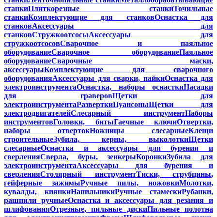
станки
Плиткорезные станки
Точильные
станки
Комплектующие для станков
Оснастка для
станков
Аксессуары для
станков
Стружкоотсосы
Аксессуары для
стружкоотсосов
Сварочное и паяльное
оборудование
Сварочное оборудование
Паяльное
оборудование
Сварочные маски,
аксессуары
Комплектующие для сварочного
оборудования
Аксессуары для сварки, пайки
Оснастка для
электроинструмента
Оснастка, наборы оснастки
Насадки
для граверов
Щетки для
электроинструмента
Развертки
Пуансоны
Щетки для
электродвигателей
Слесарный инструмент
Наборы
инструментов
Головки, биты
Гаечные ключи
Отвертки,
наборы отверток
Ножницы слесарные
Клещи
строительные
Зубила, керны, выколотки
Щетки
слесарные
Оснастка и аксессуары для бурения и
сверления
Сверла, буры, зенкеры
Коронки
Зубила для
электроинструмента
Аксессуары для бурения и
сверления
Столярный инструмент
Тиски, струбцины,
гейферные зажимы
Ручные пилы, ножовки
Молотки,
кувалды, киянки
Напильники
Ручные стамески
Рубанки,
рашпили ручные
Оснастка и аксессуары для резания и
шлифования
Отрезные, пильные диски
Пильные полотна