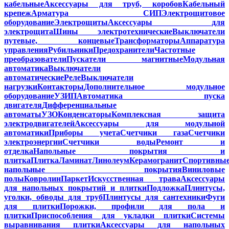
кабельные
Аксессуары для труб, коробов
Кабельный
крепеж
Арматура СИП
Электрощитовое
оборудование
Электрощиты
Аксессуары для
электрощита
Шины электротехнические
Выключатели
путевые, концевые
Трансформаторы
Аппаратура
управления
Рубильники
Предохранители
Частотные
преобразователи
Пускатели магнитные
Модульная
автоматика
Выключатели
автоматические
Реле
Выключатели
нагрузки
Контакторы
Дополнительное модульное
оборудование
УЗИП
Автоматика пуска
двигателя
Дифференциальные
автоматы
УЗО
Конденсаторы
Комплексная защита
электродвигателей
Аксессуары для модульной
автоматики
Приборы учета
Счетчики газа
Счетчики
электроэнергии
Счетчики воды
Ремонт и
отделка
Напольные покрытия и
плитка
Плитка
Ламинат
Линолеум
Керамогранит
Спортивны
напольные покрытия
Виниловые
полы
Ковролин
Паркет
Искусственная трава
Аксессуары
для напольных покрытий и плитки
Подложка
Плинтусы,
уголки, обводы для труб
Плинтусы для сантехники
Фуги
для плитки
Порожки, профили для пола и
плитки
Приспособления для укладки плитки
Системы
выравнивания плитки
Аксессуары для напольных