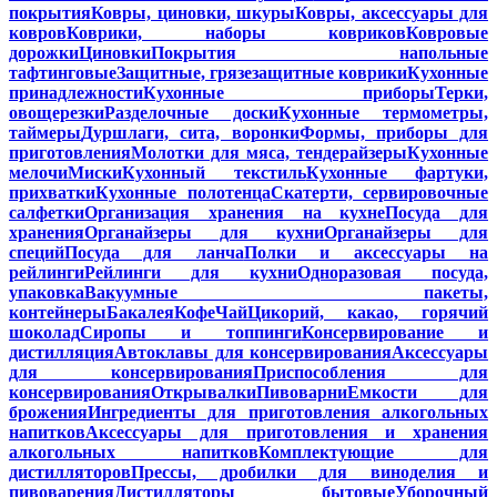
покрытия
Ковры, циновки, шкуры
Ковры, аксессуары для
ковров
Коврики, наборы ковриков
Ковровые
дорожки
Циновки
Покрытия напольные
тафтинговые
Защитные, грязезащитные коврики
Кухонные
принадлежности
Кухонные приборы
Терки,
овощерезки
Разделочные доски
Кухонные термометры,
таймеры
Дуршлаги, сита, воронки
Формы, приборы для
приготовления
Молотки для мяса, тендерайзеры
Кухонные
мелочи
Миски
Кухонный текстиль
Кухонные фартуки,
прихватки
Кухонные полотенца
Скатерти, сервировочные
салфетки
Организация хранения на кухне
Посуда для
хранения
Органайзеры для кухни
Органайзеры для
специй
Посуда для ланча
Полки и аксессуары на
рейлинги
Рейлинги для кухни
Одноразовая посуда,
упаковка
Вакуумные пакеты,
контейнеры
Бакалея
Кофе
Чай
Цикорий, какао, горячий
шоколад
Сиропы и топпинги
Консервирование и
дистилляция
Автоклавы для консервирования
Аксессуары
для консервирования
Приспособления для
консервирования
Открывалки
Пивоварни
Емкости для
брожения
Ингредиенты для приготовления алкогольных
напитков
Аксессуары для приготовления и хранения
алкогольных напитков
Комплектующие для
дистилляторов
Прессы, дробилки для виноделия и
пивоварения
Дистилляторы бытовые
Уборочный