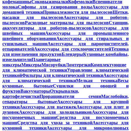
кофемашины
Соковыжималки
Кофемолки
Вспениватели
молока
Сифоны для газирования воды
Аксессуары для
домашней техники
Принадлежности для пылесосов
Щетки,
насадки для пылесосов
Аксессуары для роботов-
пылесосов
Расходные материалы для пылесосов
Станции,
аккумуляторы для роботов-пылесосов
Аксессуары для
швейных машин
Аксессуары для промышленного
швейного оборудования
Аксессуары для стиральных и
сушильных машин
Аксессуары для пароочистителей,
отпаривателей
Аксессуары для стеклоочистителей
Техника
для измельчения продуктов
Блендеры
Кухонные комбайны,
измельчители
Планетарные
миксеры
Миксеры
Мясорубки
Ломтерезки
Комплектующие
для климатической техники
Управление климатической
техникой
Фильтры для климатической техники
Аксессуары
для климатической техники
Мелкая техника
Весы
кухонные, бытовые
Сушилки для овощей и
фруктов
Вакууматоры
Открывалки,
картофелечистки
Проращиватели семян
Маслобойки,
сепараторы бытовые
Аксессуары для крупной
техники
Аксессуары для вытяжек
Аксессуары для плит и
духовок
Аксессуары для холодильников
Аксессуары для
посудомоечных машин
Средства для посудомоечных
машин
Средства для ухода за техникой
Аксессуары для
кухонной техники
Аксессуары для микроволновых