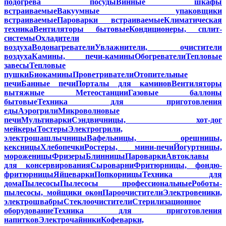
подогрева посуды
Винные шкафы
встраиваемые
Вакуумные упаковщики
встраиваемые
Пароварки встраиваемые
Климатическая
техника
Вентиляторы бытовые
Кондиционеры, сплит-
системы
Охладители
воздуха
Водонагреватели
Увлажнители, очистители
воздуха
Камины, печи-камины
Обогреватели
Тепловые
завесы
Тепловые
пушки
Биокамины
Проветриватели
Отопительные
печи
Банные печи
Порталы для каминов
Вентиляторы
вытяжные
Метеостанции
Газовые баллоны
бытовые
Техника для приготовления
еды
Аэрогрили
Микроволновые
печи
Мультиварки
Сэндвичницы, хот-дог
мейкеры
Тостеры
Электрогрили,
электрошашлычницы
Вафельницы, орешницы,
кексницы
Хлебопечки
Ростеры, мини-печи
Йогуртницы,
мороженицы
Фризеры
Блинницы
Пароварки
Автоклавы
для консервирования
Сыроварни
Фритюрницы, фондю-
фритюрницы
Яйцеварки
Попкорницы
Техника для
дома
Пылесосы
Пылесосы профессиональные
Роботы-
пылесосы, мойщики окон
Пароочистители
Электровеники,
электрошвабры
Стеклоочистители
Стерилизационное
оборудование
Техника для приготовления
напитков
Электрочайники
Кофеварки,