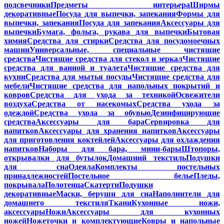
подсвечники
Предметы интерьера
Ширмы
декоративные
Посуда для выпечки, запекания
Формы для
выпечки, запекания
Посуда для запекания
Аксессуары для
выпечки
Бумага, фольга, рукава для выпечки
Бытовая
химия
Средства для стирки
Средства для посудомоечных
машин
Универсальные, специальные чистящие
средства
Чистящие средства для стекол и зеркал
Чистящие
средства для ванной и туалета
Чистящие средства для
кухни
Средства для мытья посуды
Чистящие средства для
мебели
Чистящие средства для напольных покрытий и
ковров
Средства для ухода за техникой
Освежители
воздуха
Средства от насекомых
Средства ухода за
одеждой
Средства ухода за обувью
Дезинфицирующие
средства
Аксессуары для бара
Сервировка для
напитков
Аксессуары для хранения напитков
Аксессуары
для приготовления коктейлей
Аксессуары для охлаждения
напитков
Наборы для бара, мини-бары
Штопоры,
открывалки для бутылок
Домашний текстиль
Подушки
для сна
Одеяла
Комплекты постельных
принадлежностей
Постельное белье
Пледы,
покрывала
Полотенца
Скатерти
Подушки
декоративные
Маски, беруши для сна
Наполнители для
домашнего текстиля
Ткани
Кухонные ножи,
аксессуары
Ножи
Аксессуары для кухонных
ножей
Ножеточки и комплектующие
Ковры и напольные