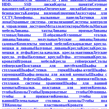
HDD, SSD диски
Карты памяти
Сетевые
накопители
Картридеры
Оптические диски
Наблюдение и
безопасность
Камеры видеонаблюдения
Аксессуары для
CCTV
Домофоны, вызывные панели
Датчики для
дома
Охранные системы, сигнализации
Системы контроля
и управления доступом
Металлодетекторы
Мебель
Мягкая
мебель
Диваны, тахты
Диваны прямые
Диваны
угловые
Диваны П-образные
Кухонные уголки,
диваны
Диваны модульные
Детские диваны
Диваны
садовые
Комплекты мягкой мебели
Бескаркасные кресла-
мешки и диваны
Надувные диваны
Кресла
Кресла
Кресла-
мешки и пуфы
Кресла-качалки, кресла-маятники
Детские
кресла, пуфы
Надувные кресла
Пуфы, оттоманки
Кресла-
кровати
Игровая мебель
Кресла геймерские
Столы
геймерские
Подставки для ноутбуков
Шкафы и
стеллажи
Шкафы
Стенки, горки
Шкафы-купе
Шкафы-
гармошки
Шкафы-пеналы для жилой комнаты
Шкафы с
витриной, буфеты
Шкафы, секции в прихожую
Полки,
стеллажи, системы хранения
Шкафы для ванной
комнаты
Вешалки, подставки для зонтов
Комоды,
тумбы
Комоды
Тумбы
Прикроватные тумбы
Обувницы,
тумбы в прихожую
Комоды, тумбы для
ванной
Пеленальные столики, комоды
Тумбы под
ТВ
Комоды пластиковые
Кровати и