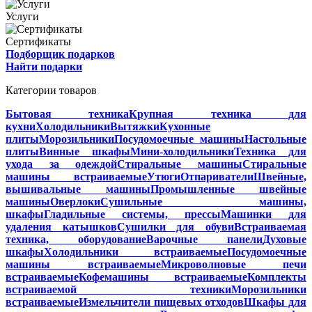
Услуги
Сертификаты
Подборщик подарков
Найти подарки
Категории товаров
Бытовая техника
Крупная техника для
кухни
Холодильники
Вытяжки
Кухонные
плиты
Морозильники
Посудомоечные машины
Настольные
плиты
Винные шкафы
Мини-холодильники
Техника для
ухода за одеждой
Стиральные машины
Стиральные
машины встраиваемые
Утюги
Отпариватели
Швейные,
вышивальные машины
Промышленные швейные
машины
Оверлоки
Сушильные машины,
шкафы
Гладильные системы, прессы
Машинки для
удаления катышков
Сушилки для обуви
Встраиваемая
техника, оборудование
Варочные панели
Духовые
шкафы
Холодильники встраиваемые
Посудомоечные
машины встраиваемые
Микроволновые печи
встраиваемые
Кофемашины встраиваемые
Комплекты
встраиваемой техники
Морозильники
встраиваемые
Измельчители пищевых отходов
Шкафы для