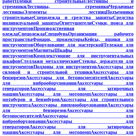
работ
Пленки строительные
Лестницы и
стремянки
Лестницы, стремянки
Чердачные
лестницы
Элементы лестниц
Подъемники
строительные
Спецодежда и средства защиты
Средства
индивидуальной защиты
Огнетушители
Сумки, пояса для
инструментов
Производственная
одежда
Спецодежда
Спецобувь
Организация рабочего
пространства
Фонари, прожекторы
Кейсы, ящики для
инструментов
Оборудование для мастерской
Тележки для
инструментов
Магниты
Шкафы для
инструментов
Комплектующие для инструментальных
шкафов
Стеллажи металлические
Стенды, держатели для
инструментов
Поддоны для инструментов
Аксессуары для
силовой и строительной техники
Аксессуары для
бензорезов
Аксессуары для бетоносмесителей
Аксессуары
для виброоборудования
Аксессуары для
генераторов
Аксессуары для затирочных
машин
Аксессуары для мотопомп
Аксессуары для
мотобуров и бензобуров
Аксессуары для строительного
инструмента
Аксессуары пневмооборудования
Аксессуары
для бензорезов
Аксессуары для
бетоносмесителей
Аксессуары для
виброоборудования
Аксессуары для
генераторов
Аксессуары для затирочных
машин
Аксессуары для мотопомп
Аксессуары для