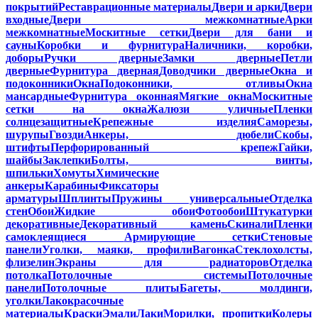
покрытий
Реставрационные материалы
Двери и арки
Двери
входные
Двери межкомнатные
Арки
межкомнатные
Москитные сетки
Двери для бани и
сауны
Коробки и фурнитура
Наличники, коробки,
доборы
Ручки дверные
Замки дверные
Петли
дверные
Фурнитура дверная
Доводчики дверные
Окна и
подоконники
Окна
Подоконники, отливы
Окна
мансардные
Фурнитура оконная
Мягкие окна
Москитные
сетки на окна
Жалюзи уличные
Пленки
солнцезащитные
Крепежные изделия
Саморезы,
шурупы
Гвозди
Анкеры, дюбели
Скобы,
штифты
Перфорированный крепеж
Гайки,
шайбы
Заклепки
Болты, винты,
шпильки
Хомуты
Химические
анкеры
Карабины
Фиксаторы
арматуры
Шплинты
Пружины универсальные
Отделка
стен
Обои
Жидкие обои
Фотообои
Штукатурки
декоративные
Декоративный камень
Скинали
Пленки
самоклеящиеся
Армирующие сетки
Стеновые
панели
Уголки, маяки, профили
Вагонка
Стеклохолсты,
флизелин
Экраны для радиаторов
Отделка
потолка
Потолочные системы
Потолочные
панели
Потолочные плиты
Багеты, молдинги,
уголки
Лакокрасочные
материалы
Краски
Эмали
Лаки
Морилки, пропитки
Колеры