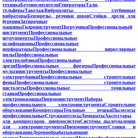
техника
Бетоносмесители
Генераторы
Тали,
тельферы
Такелаж
Виброплиты, глубинные
вибраторы
Бензорезы, резчики швов
Стойки, дрели для
бурения
Затирочные
машины
Гидроинструмент
Погрузчики
Профессиональный
инструмент
Профессиональные
шуруповерты
Профессиональные
шлифмашины
Профессиональные
перфораторы
Профессиональные циркулярные
пилы
Профессиональные
электролобзики
Профессиональные
дрели
Профессиональные фрезеры
Профессиональные
мультиинструменты
Профессиональные
электрорубанки
Профессиональные строительные
фены
Профессиональные строительные
пистолеты
Профессиональные точильные
станки
Профессиональные
электроножницы
Пневмоинструмент
Наборы
профессионального электроинструмента
Строительное
оборудование
Компрессоры
Тепловые пушки
Пылесосы
профессиональные
Стружкоотсосы
Домкраты
Аксессуары
для компрессоров, пневмосистем
Системы пылеудаления
для электроинструмента
Пневмоинструмент
Станки и
оборудование
Деревообрабатывающие
станки
Ленточнопильные станки
Металлообрабатывающие