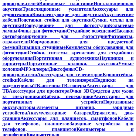
проигрывателей
Виниловые пластинки
Инсталляционная
акустика
Трансляционные усилители
Аксессуары для
аудиотехники
Комплектующие для акустики
Акустические
кабели
Подставки, стойки для акустики
Сумки, чехлы для
акустики
Оборудование для фотостудии
Кольцевые
лампы
Фоны для фотостудии
Студийное освещение
Насадки
светоформирующие для фотостудии
Фотозонты,
отражатели
Оборудование для предметной
съемки
Вспышки студийные
Комплекты оборудования для
фотостудии
Стойки, системы крепления для студийного
оборудования
Портативная аудиотехника
Наушники и
гарнитуры
Портативные колонки, акустика
Умные
колонки
MP3-плееры
Диктофоны
CD-
проигрыватели
Аксессуары для телевизоров
Кронштейны,
стойки
Кабели для телевизоров
Подписки на
видеосервисы
ТВ-антенны
ТВ-тюнеры
Аксессуары для
ТВ
Аксессуары для проектора
Очки 3D
Средства для ухода
за электроникой
Кабели, переходники
Аксессуары для
портативных устройств
Портативные
аккумуляторы
Элементы питания, зарядные
устройства
Аккумуляторные батареи
Держатели, док-
станции
Аксессуары для планшетов, смартфонов
Кабели
для телефонов, планшетов
Зарядные устройства для
телефонов, планшетов
Компьютеры и
периферия
Компьютерная