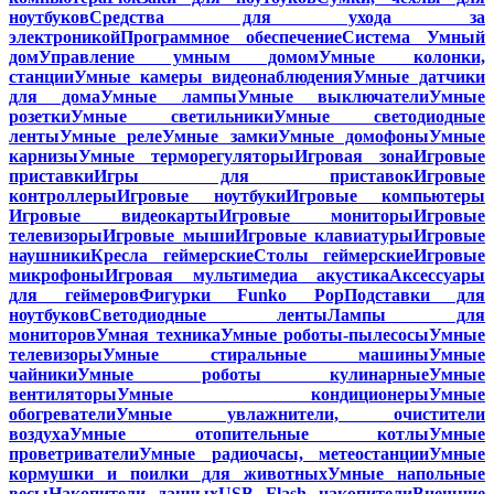
ноутбуков
Средства для ухода за
электроникой
Программное обеспечение
Система Умный
дом
Управление умным домом
Умные колонки,
станции
Умные камеры видеонаблюдения
Умные датчики
для дома
Умные лампы
Умные выключатели
Умные
розетки
Умные светильники
Умные светодиодные
ленты
Умные реле
Умные замки
Умные домофоны
Умные
карнизы
Умные терморегуляторы
Игровая зона
Игровые
приставки
Игры для приставок
Игровые
контроллеры
Игровые ноутбуки
Игровые компьютеры
Игровые видеокарты
Игровые мониторы
Игровые
телевизоры
Игровые мыши
Игровые клавиатуры
Игровые
наушники
Кресла геймерские
Столы геймерские
Игровые
микрофоны
Игровая мультимедиа акустика
Аксессуары
для геймеров
Фигурки Funko Pop
Подставки для
ноутбуков
Светодиодные ленты
Лампы для
мониторов
Умная техника
Умные роботы-пылесосы
Умные
телевизоры
Умные стиральные машины
Умные
чайники
Умные роботы кулинарные
Умные
вентиляторы
Умные кондиционеры
Умные
обогреватели
Умные увлажнители, очистители
воздуха
Умные отопительные котлы
Умные
проветриватели
Умные радиочасы, метеостанции
Умные
кормушки и поилки для животных
Умные напольные
весы
Накопители данных
USB Flash накопители
Внешние