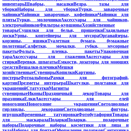
инвентарь
Швабры, насадки
Ведра, тазы для
уборки
Наборы для уборки
Турки, заварочные
чайники
Чайники заварочные, кофейники
Чайники для
плиты
Турки, молочники
Аксессуары для чайников,
электрочайников
Фильтры-кувшины
Хозяйственные
товары
Сушилки для белья, прищепки
Гладильные
доски
Урны, контейнеры для мусора
Органайзеры,
корзины, ящики
Туалетная бумага, бумажные
полотенца
Салфетки, мочалки, губки, мусорные
пакеты
Фольга, пленка, пакеты
Упаковочная
тара
Аксессуары для глажения
Аксессуары для
стирки
Веревки, шпагаты
Емкости, дозаторы для моющих
средств
Вешалки-плечики
Мешки
хозяйственные
Сувениры
Копилки
Картины,
постеры
Фотоальбомы
Рамки для фотографий,
картин
Предметы интерьера
Шкатулки, подставки для
украшений
Статуэтки
Магниты
сувенирные
Иконы
Праздничный декор
Товары для
праздника
Елки
Аксессуары для елей
новогодних
Новогодние украшения
Светодиодные
гирлянды, декорации
Светодиодные фигуры,
игрушки
Временные татуировки
Фотобутафория
Товары
для маскарада
Подарки
Подарки, подарочные
наборы
Подарочные наборы косметики для лица и
тела
Наборы для бритья
Оформление подарков
Сантехника