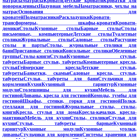
матрасы
Матрасы
Кровати
Детские кровати
Кроватки для
новорожденных
Надувная мебель
Наматрасники, чехлы на
матрас
Основания для
кроватей
Подматрасники
Раскладушки
Кровати-
трансформеры, шкафы-кровати
Кровати-
домики
Столы
Кухонные столы
Барные столы
Столы
письменные, компьютерные
Детские столы
Туалетные
столики
Журнальные столы
Садовые столы
Растущие
столы и парты
Столы, журнальные столики для
бани
Приставные столики
Консольные столики
Обеденные
группы
Столы-книги
Стулья
Кухонные стулья,
табуреты
Барные стулья, табуреты
Компьютерные кресла,
стулья
Геймерские кресла
Детские стулья,
табуреты
Банкетки, скамьи
Садовые кресла, стулья,
табуреты
Стулья, табуреты для бани
Стульчики для
кормления
Кухня
Кухонный гарнитур
Кухонные
модули
Столешницы для кухни
Мебель для
гостиной
Диваны, кресла для гостиной
Комоды, тумбы для
гостиной
Шкафы, стенки, горки для гостиной
Полки,
стеллажи для гостиной
Журнальные столы, столы-
книги
Кресла, стулья для дома
Кресла-качалки, кресла-
маятники
Мебель для кухни
Столы, столики
Стулья для
кухни
Стулья, табуреты барные
Кухонный
гарнитур
Кухонные модули
Кухонные уголки,
диваны
Стульчики для кормления
Системы хранения для