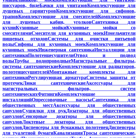
писсуаров, биде
Бачки для унитазов
Комплектующие для
душевых гарнитуров
Комплектующие для сифонов,
трапов
Комплектующие для смесителей
Комплектующие
для душевых кабин, уголков
Сантехника для
кухни
Кухонные мойки
Кухонные мойки со
смесителями
Смесители для кухонных моек
Измельчители
пищевых отходов
Системы для очистки питьевой
воды
Сифоны для кухонных моек
Комплектующие для
кухонных моек
Инженерная сантехника
Инсталляции для
сантехники
Полотенцесушители
Отвод и подвод
воды
Трубы водопроводные
Магистральные фильтры,
системы сантехнические
Комплектующие для радиаторов,
полотенцесушителей
Монтажные комплекты для
сантехники
Регулирующая арматура
Системы защиты от
протечек
Люки сантехнические
Аксессуары для
магистральных фильтров, систем
сантехнических
Фитинги
Комплектующие для
инсталляций
Опрессовочные насосы
Сантехника для
общественных мест
Аксессуары для общественных
санузлов
Сушилки для рук
Дозаторы для общественных
санузлов
Сенсорные дозаторы для общественных
санузлов
Локтевые дозаторы для общественных
санузлов
Диспенсеры для бумажных полотенец
Диспенсеры
для туалетной бумаги
Канализация
Тросы сантехнические,