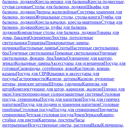
балкона, лоджии
Кресла-мешки для балкона
Кресла подвесные,
стулья садовые
Столы для балкона, лоджии
Шкафы для
балкона, лоджии
Дверцы жалюзийные
Системы хранения для
балкона, лоджии
Журнальные столы, столы-книги
Тумбы для
балкона, лоджии
Кресла-качалки, кресла-маятники
Стулья для
балкона, лоджии
Кресла, пуфы для балкона,
лоджии
Компактные столы для балкона, лоджии
Товары для
дома, бакалея
Освещение
Люстры, потолочные
светильники
Торшеры
Прикроватные лампы,
ночники
Настольные лампы
Споты
Настенные светильники,
бра
Точечные светильники
Трековые светильники
Уличные
светильники, фонари, бра
Лампы
Освещение для картин,
зеркал
Кольцевые лампы
Аксессуары для освещения
Посуда для
готовки
Сковороды, сотейники, воки
Кастрюли, ковши,
казаны
Посуда для СВЧ
Крышки и аксессуары для
посуды
Гастроемкости
Жалюзи, шторы
Жалюзи, рулонные
шторы, римские шторы
Шторы, гардины
Карнизы для
штор
Комплектующие для штор, карнизов, жалюзи
Пленки для
окон
Электроприводные солнцезащитные системы
Столовая
посуда, сервировка
Посуда для напитков
Посуда для горячих
напитков
Посуда для подачи и хранения напитков
Столовые
приборы
Столовая посуда
Посуда для сервировки
Предметы
сервировки
Детская столовая посуда
Декор
Зеркала
Кашпо,
стойки для цветов
Картины, постеры
Часы
интерьерные
Искусственные цветы, растения
Вазы
Ключницы,