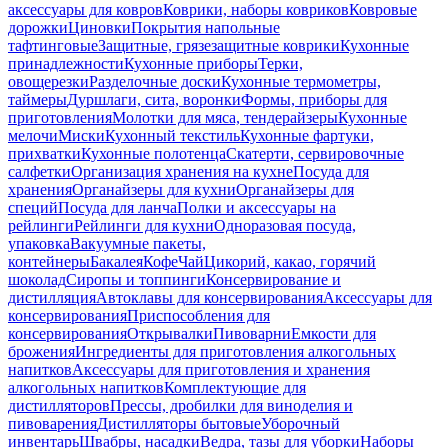
аксессуары для ковров
Коврики, наборы ковриков
Ковровые
дорожки
Циновки
Покрытия напольные
тафтинговые
Защитные, грязезащитные коврики
Кухонные
принадлежности
Кухонные приборы
Терки,
овощерезки
Разделочные доски
Кухонные термометры,
таймеры
Дуршлаги, сита, воронки
Формы, приборы для
приготовления
Молотки для мяса, тендерайзеры
Кухонные
мелочи
Миски
Кухонный текстиль
Кухонные фартуки,
прихватки
Кухонные полотенца
Скатерти, сервировочные
салфетки
Организация хранения на кухне
Посуда для
хранения
Органайзеры для кухни
Органайзеры для
специй
Посуда для ланча
Полки и аксессуары на
рейлинги
Рейлинги для кухни
Одноразовая посуда,
упаковка
Вакуумные пакеты,
контейнеры
Бакалея
Кофе
Чай
Цикорий, какао, горячий
шоколад
Сиропы и топпинги
Консервирование и
дистилляция
Автоклавы для консервирования
Аксессуары для
консервирования
Приспособления для
консервирования
Открывалки
Пивоварни
Емкости для
брожения
Ингредиенты для приготовления алкогольных
напитков
Аксессуары для приготовления и хранения
алкогольных напитков
Комплектующие для
дистилляторов
Прессы, дробилки для виноделия и
пивоварения
Дистилляторы бытовые
Уборочный
инвентарь
Швабры, насадки
Ведра, тазы для уборки
Наборы