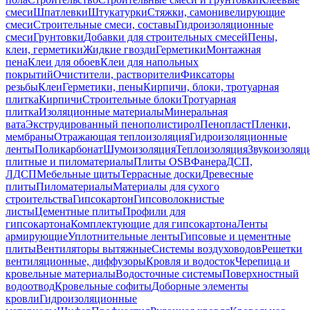
смеси
Шпатлевки
Штукатурки
Стяжки, самонивелирующие
смеси
Строительные смеси, составы
Гидроизоляционные
смеси
Грунтовки
Добавки для строительных смесей
Пены,
клеи, герметики
Жидкие гвозди
Герметики
Монтажная
пена
Клеи для обоев
Клеи для напольных
покрытий
Очистители, растворители
Фиксаторы
резьбы
Клеи
Герметики, пены
Кирпичи, блоки, тротуарная
плитка
Кирпичи
Строительные блоки
Тротуарная
плитка
Изоляционные материалы
Минеральная
вата
Экструдированный пенополистирол
Пенопласт
Пленки,
мембраны
Отражающая теплоизоляция
Гидроизоляционные
ленты
Поликарбонат
Шумоизоляция
Теплоизоляция
Звукоизоляц
плитные и пиломатериалы
Плиты OSB
Фанера
ДСП,
ЛДСП
Мебельные щиты
Террасные доски
Древесные
плиты
Пиломатериалы
Материалы для сухого
строительства
Гипсокартон
Гипсоволокнистые
листы
Цементные плиты
Профили для
гипсокартона
Комплектующие для гипсокартона
Ленты
армирующие
Уплотнительные ленты
Гипсовые и цементные
плиты
Вентиляторы вытяжные
Системы воздуховодов
Решетки
вентиляционные, диффузоры
Кровля и водосток
Черепица и
кровельные материалы
Водосточные системы
Поверхностный
водоотвод
Кровельные софиты
Доборные элементы
кровли
Гидроизоляционные