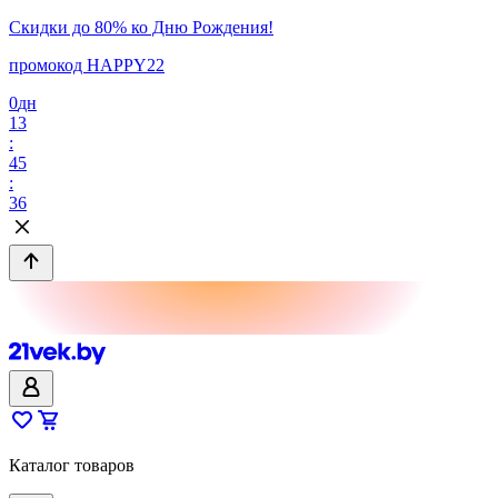
Скидки до 80% ко Дню Рождения!
промокод HAPPY22
0
дн
13
:
45
:
36
Каталог товаров