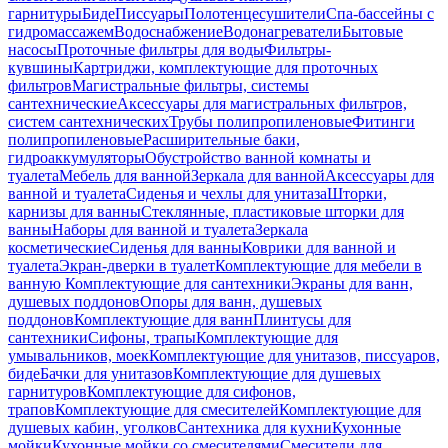
гарнитуры
Биде
Писсуары
Полотенцесушители
Спа-бассейны с
гидромассажем
Водоснабжение
Водонагреватели
Бытовые
насосы
Проточные фильтры для воды
Фильтры-
кувшины
Картриджи, комплектующие для проточных
фильтров
Магистральные фильтры, системы
сантехнические
Аксессуары для магистральных фильтров,
систем сантехнических
Трубы полипропиленовые
Фитинги
полипропиленовые
Расширительные баки,
гидроаккумуляторы
Обустройство ванной комнаты и
туалета
Мебель для ванной
Зеркала для ванной
Аксессуары для
ванной и туалета
Сиденья и чехлы для унитаза
Шторки,
карнизы для ванны
Стеклянные, пластиковые шторки для
ванны
Наборы для ванной и туалета
Зеркала
косметические
Сиденья для ванны
Коврики для ванной и
туалета
Экран-дверки в туалет
Комплектующие для мебели в
ванную
Комплектующие для сантехники
Экраны для ванн,
душевых поддонов
Опоры для ванн, душевых
поддонов
Комплектующие для ванн
Плинтусы для
сантехники
Сифоны, трапы
Комплектующие для
умывальников, моек
Комплектующие для унитазов, писсуаров,
биде
Бачки для унитазов
Комплектующие для душевых
гарнитуров
Комплектующие для сифонов,
трапов
Комплектующие для смесителей
Комплектующие для
душевых кабин, уголков
Сантехника для кухни
Кухонные
мойки
Кухонные мойки со смесителями
Смесители для