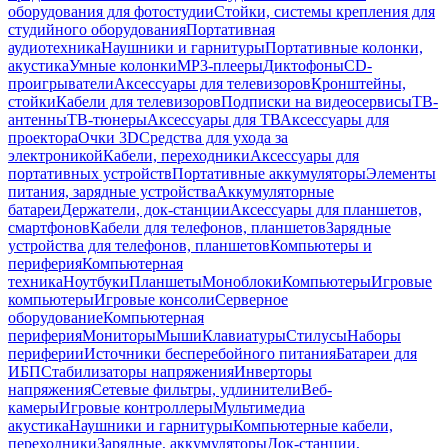
оборудования для фотостудии
Стойки, системы крепления для
студийного оборудования
Портативная
аудиотехника
Наушники и гарнитуры
Портативные колонки,
акустика
Умные колонки
MP3-плееры
Диктофоны
CD-
проигрыватели
Аксессуары для телевизоров
Кронштейны,
стойки
Кабели для телевизоров
Подписки на видеосервисы
ТВ-
антенны
ТВ-тюнеры
Аксессуары для ТВ
Аксессуары для
проектора
Очки 3D
Средства для ухода за
электроникой
Кабели, переходники
Аксессуары для
портативных устройств
Портативные аккумуляторы
Элементы
питания, зарядные устройства
Аккумуляторные
батареи
Держатели, док-станции
Аксессуары для планшетов,
смартфонов
Кабели для телефонов, планшетов
Зарядные
устройства для телефонов, планшетов
Компьютеры и
периферия
Компьютерная
техника
Ноутбуки
Планшеты
Моноблоки
Компьютеры
Игровые
компьютеры
Игровые консоли
Серверное
оборудование
Компьютерная
периферия
Мониторы
Мыши
Клавиатуры
Стилусы
Наборы
периферии
Источники бесперебойного питания
Батареи для
ИБП
Стабилизаторы напряжения
Инверторы
напряжения
Сетевые фильтры, удлинители
Веб-
камеры
Игровые контроллеры
Мультимедиа
акустика
Наушники и гарнитуры
Компьютерные кабели,
переходники
Зарядные, аккумуляторы
Док-станции,