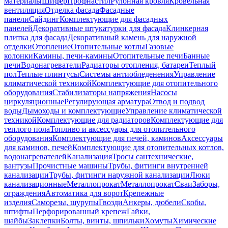
материалы
Шифер
Профнастил
Рулонная кровля
Кровельная
вентиляция
Отделка фасада
Фасадные
панели
Сайдинг
Комплектующие для фасадных
панелей
Декоративные штукатурки для фасада
Клинкерная
плитка для фасада
Декоративный камень для наружной
отделки
Отопление
Отопительные котлы
Газовые
колонки
Камины, печи-камины
Отопительные печи
Банные
печи
Водонагреватели
Радиаторы отопления, батареи
Теплый
пол
Теплые плинтусы
Системы антиобледенения
Управление
климатической техникой
Комплектующие для отопительного
оборудования
Стабилизаторы напряжения
Насосы
циркуляционные
Регулирующая арматура
Отвод и подвод
воды
Дымоходы и комплектующие
Управление климатической
техникой
Комплектующие для радиаторов
Комплектующие для
теплого пола
Топливо и аксессуары для отопительного
оборудования
Комплектующие для печей, каминов
Аксессуары
для каминов, печей
Комплектующие для отопительных котлов,
водонагревателей
Канализация
Тросы сантехнические,
вантузы
Прочистные машины
Трубы, фитинги внутренней
канализации
Трубы, фитинги наружной канализации
Люки
канализационные
Металлопрокат
Металлопрокат
Сваи
Заборы,
ограждения
Автоматика для ворот
Крепежные
изделия
Саморезы, шурупы
Гвозди
Анкеры, дюбели
Скобы,
штифты
Перфорированный крепеж
Гайки,
шайбы
Заклепки
Болты, винты, шпильки
Хомуты
Химические