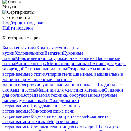
Услуги
Сертификаты
Подборщик подарков
Найти подарки
Категории товаров
Бытовая техника
Крупная техника для
кухни
Холодильники
Вытяжки
Кухонные
плиты
Морозильники
Посудомоечные машины
Настольные
плиты
Винные шкафы
Мини-холодильники
Техника для ухода
за одеждой
Стиральные машины
Стиральные машины
встраиваемые
Утюги
Отпариватели
Швейные, вышивальные
машины
Промышленные швейные
машины
Оверлоки
Сушильные машины, шкафы
Гладильные
системы, прессы
Машинки для удаления катышков
Сушилки
для обуви
Встраиваемая техника, оборудование
Варочные
панели
Духовые шкафы
Холодильники
встраиваемые
Посудомоечные машины
встраиваемые
Микроволновые печи
встраиваемые
Кофемашины встраиваемые
Комплекты
встраиваемой техники
Морозильники
встраиваемые
Измельчители пищевых отходов
Шкафы для