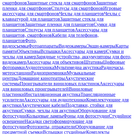
смартфонов
Защитные стекла для смартфонов
Защитные
пленки для смартфонов
Стилусы для смартфонов
Игровые
аксессуары для смартфонов
Чехлы для планшетов
Чехлы с
клавиатурой для планшетов
Защитные стекла для
планшетов
Защитные пленки для планшетов
Сумки для
планшетов
Стилусы для планшетов
Аксессуары для
планшетов, смартфонов
Кабели для телефонов,
планшетов
Фото,
видеосъемка
Фотоаппараты
Видеокамеры
Экшн-камеры
Карты
памяти
Объективы
Вспышки
Аксессуары для камер
Сумки и
чехлы для камер
Зарядные устройства, аккумуляторы для фото,
видеокамер
Аксессуары для объективов
Штативы
Цифровые
фоторамки
Аудиотехника
Мультимедиа акустика
Радиочасы,
метеостанции
Радиоприемники
Музыкальные
центры
Домашние кинотеатры
Акустические
системы
Проигрыватели виниловых пластинок
Аксессуары
для виниловых проигрывателей
Виниловые
пластинки
Инсталляционная акустика
Трансляционные
усилители
Аксессуары для аудиотехники
Комплектующие для
акустики
Акустические кабели
Подставки, стойки для
акустики
Сумки, чехлы для акустики
Оборудование для
фотостудии
Кольцевые лампы
Фоны для фотостудии
Студийное
освещение
Насадки светоформирующие для
фотостудии
Фотозонты, отражатели
Оборудование для
предметной съемки
Вспышки студийные
Комплекты