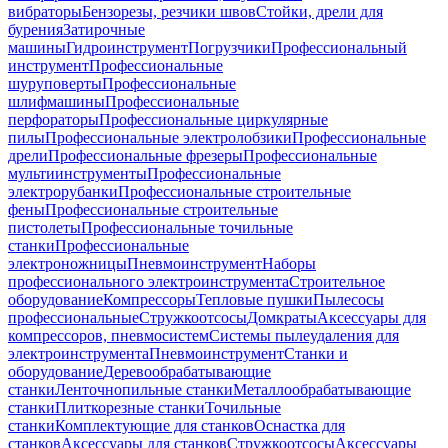
вибраторы
Бензорезы, резчики швов
Стойки, дрели для
бурения
Затирочные
машины
Гидроинструмент
Погрузчики
Профессиональный
инструмент
Профессиональные
шуруповерты
Профессиональные
шлифмашины
Профессиональные
перфораторы
Профессиональные циркулярные
пилы
Профессиональные электролобзики
Профессиональные
дрели
Профессиональные фрезеры
Профессиональные
мультиинструменты
Профессиональные
электрорубанки
Профессиональные строительные
фены
Профессиональные строительные
пистолеты
Профессиональные точильные
станки
Профессиональные
электроножницы
Пневмоинструмент
Наборы
профессионального электроинструмента
Строительное
оборудование
Компрессоры
Тепловые пушки
Пылесосы
профессиональные
Стружкоотсосы
Домкраты
Аксессуары для
компрессоров, пневмосистем
Системы пылеудаления для
электроинструмента
Пневмоинструмент
Станки и
оборудование
Деревообрабатывающие
станки
Ленточнопильные станки
Металлообрабатывающие
станки
Плиткорезные станки
Точильные
станки
Комплектующие для станков
Оснастка для
станков
Аксессуары для станков
Стружкоотсосы
Аксессуары