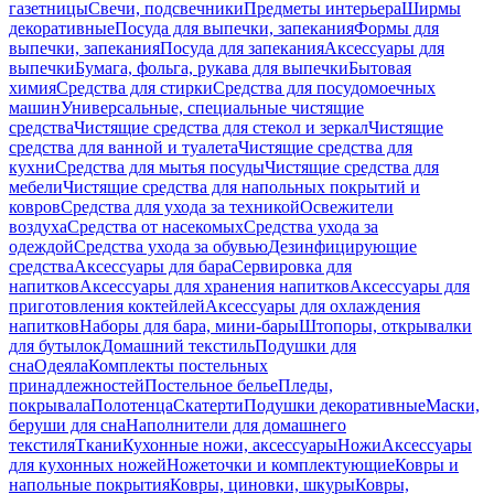
газетницы
Свечи, подсвечники
Предметы интерьера
Ширмы
декоративные
Посуда для выпечки, запекания
Формы для
выпечки, запекания
Посуда для запекания
Аксессуары для
выпечки
Бумага, фольга, рукава для выпечки
Бытовая
химия
Средства для стирки
Средства для посудомоечных
машин
Универсальные, специальные чистящие
средства
Чистящие средства для стекол и зеркал
Чистящие
средства для ванной и туалета
Чистящие средства для
кухни
Средства для мытья посуды
Чистящие средства для
мебели
Чистящие средства для напольных покрытий и
ковров
Средства для ухода за техникой
Освежители
воздуха
Средства от насекомых
Средства ухода за
одеждой
Средства ухода за обувью
Дезинфицирующие
средства
Аксессуары для бара
Сервировка для
напитков
Аксессуары для хранения напитков
Аксессуары для
приготовления коктейлей
Аксессуары для охлаждения
напитков
Наборы для бара, мини-бары
Штопоры, открывалки
для бутылок
Домашний текстиль
Подушки для
сна
Одеяла
Комплекты постельных
принадлежностей
Постельное белье
Пледы,
покрывала
Полотенца
Скатерти
Подушки декоративные
Маски,
беруши для сна
Наполнители для домашнего
текстиля
Ткани
Кухонные ножи, аксессуары
Ножи
Аксессуары
для кухонных ножей
Ножеточки и комплектующие
Ковры и
напольные покрытия
Ковры, циновки, шкуры
Ковры,