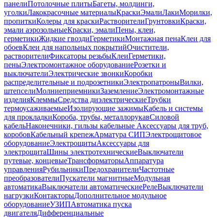
панели
Потолочные плиты
Багеты, молдинги,
уголки
Лакокрасочные материалы
Краски
Эмали
Лаки
Морилки,
пропитки
Колеры для краски
Растворители
Грунтовки
Краски,
эмали аэрозольные
Краски, эмали
Пены, клеи,
герметики
Жидкие гвозди
Герметики
Монтажная пена
Клеи для
обоев
Клеи для напольных покрытий
Очистители,
растворители
Фиксаторы резьбы
Клеи
Герметики,
пены
Электромонтажное оборудование
Розетки и
выключатели
Электрические звонки
Коробки
распределительные и подрозетники
Электропатроны
Вилки,
штепсели
Молниеприемники
Заземление
Электромонтажные
изделия
Клеммы
Средства диэлектрические
Трубки
термоусаживаемые
Изолирующие зажимы
Кабель и системы
для прокладки
Короба, трубы, металлорукав
Силовой
кабель
Наконечники, гильзы кабельные
Аксессуары для труб,
коробов
Кабельный крепеж
Арматура СИП
Электрощитовое
оборудование
Электрощиты
Аксессуары для
электрощита
Шины электротехнические
Выключатели
путевые, концевые
Трансформаторы
Аппаратура
управления
Рубильники
Предохранители
Частотные
преобразователи
Пускатели магнитные
Модульная
автоматика
Выключатели автоматические
Реле
Выключатели
нагрузки
Контакторы
Дополнительное модульное
оборудование
УЗИП
Автоматика пуска
двигателя
Дифференциальные