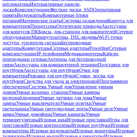
репликаторы
Интерактивные панели,
доски
Комплектующие
Жесткие диски, SSD
Оперативная
память
Видеокарты
Компьютерные блоки
питания
Материнские платы
Системы охлаждения
Корпуса для
компьютеров
Процессоры
Оптические приводы
Аксессуары
для корпусов ПК
Боксы, док-станции для накопителей
Сетевое
оборудование
Маршрутизаторы, DSL-модемы
Wi-Fi точки
доступа, усилители сигнала
Беспроводные
адаптеры
Коммутаторы
Сетевые адаптеры
Powerline
Сетевые
комплектующие
IP-телефония
Медиаконвертеры
Кабели,
переходники сетевые
Антенны для беспроводной
связи
Аксессуары для компьютерной техники
Подставки для
ноутбуков
Аксессуары для ноутбуков
Очки для
компьютера
Рюкзаки для ноутбуков
Сумки, чехлы для
ноутбуков
Средства для ухода за электроникой
Программное
обеспечение
Система Умный дом
Управление умным
домом
Умные колонки, станции
Умные камеры
видеонаблюдения
Умные датчики для дома
Умные
лампы
Умные выключатели
Умные розетки
Умные
светильники
Умные светодиодные ленты
Умные реле
Умные
замки
Умные домофоны
Умные карнизы
Умные
терморегуляторы
Игровая зона
Игровые приставки
Игры для
приставок
Игровые контроллеры
Игровые ноутбуки
Игровые
компьютеры
Игровые видеокарты
Игровые мониторы
Игровые
телевизоры
Игровые мыши
Игровые клавиатуры
Игровые