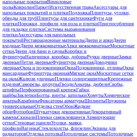
напольные покрытия
Виниловые
полы
Ковролин
Паркет
Искусственная трава
Аксессуары для
напольных покрытий и плитки
Подложка
Плинтусы, уголки,
обводы для труб
Плинтусы для сантехники
Фуги для
плитки
Порожки, профили для пола и плитки
Приспособления
для укладки плитки
Системы выравнивания
плитки
Аксессуары для напольных
покрытий
Реставрационные материалы
Двери и арки
Двери
входные
Двери межкомнатные
Арки межкомнатные
Москитные
сетки
Двери для бани и сауны
Коробки и
фурнитура
Наличники, коробки, доборы
Ручки дверные
Замки
дверные
Петли дверные
Фурнитура дверная
Доводчики
дверные
Окна и подоконники
Окна
Подоконники, отливы
Окна
мансардные
Фурнитура оконная
Мягкие окна
Москитные сетки
на окна
Жалюзи уличные
Пленки солнцезащитные
Крепежные
изделия
Саморезы, шурупы
Гвозди
Анкеры, дюбели
Скобы,
штифты
Перфорированный крепеж
Гайки,
шайбы
Заклепки
Болты, винты, шпильки
Хомуты
Химические
анкеры
Карабины
Фиксаторы арматуры
Шплинты
Пружины
универсальные
Отделка стен
Обои
Жидкие
обои
Фотообои
Штукатурки декоративные
Декоративный
камень
Скинали
Пленки самоклеящиеся
Армирующие
сетки
Стеновые панели
Уголки, маяки,
профили
Вагонка
Стеклохолсты, флизелин
Экраны для
радиаторов
Отделка потолка
Потолочные системы
Потолочные