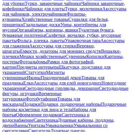
для уборки
Турки, заварочные чайники
Чайники заварочные,
кофейники
Чайники для плиты
Турки, молочники
Аксессуары
для чайников, электрочайников
Фильтры-
кувшины
Хозяйственные товары
Сушилки для белья,
прищепки
Гладильные доски
Урны, контейнеры для
мусора
Органайзеры, корзины, ящики
Туалетная бумага,
бумажные полотенца
Салфетки, мочалки, губки, мусорные
пакеты
Фольга, пленка, пакеты
Упаковочная тара
Аксессуары
для глажения
Аксессуары для стирки
Веревки,
шпагаты
Емкости, дозаторы для моющих средств
Вешалки-
плечики
Мешки хозяйственные
Сувениры
Копилки
Картины,
постеры
Фотоальбомы
Рамки для фотографий,
картин
Предметы интерьера
Шкатулки, подставки для
украшений
Статуэтки
Магниты
сувенирные
Иконы
Праздничный декор
Товары для
праздника
Елки
Аксессуары для елей новогодних
Новогодние
украшения
Светодиодные гирлянды, декорации
Светодиодные
фигуры, игрушки
Временные
татуировки
Фотобутафория
Товары для
маскарада
Подарки
Подарки, подарочные наборы
Подарочные
наборы косметики для лица и тела
Наборы для
бритья
Оформление подарков
Сантехника и
водоснабжение
Сантехника
Душевые кабины, поддоны,
двери
Ванны
Унитазы
Умывальники
Умывальники со
смесителями
Смесители
Душевые панели,