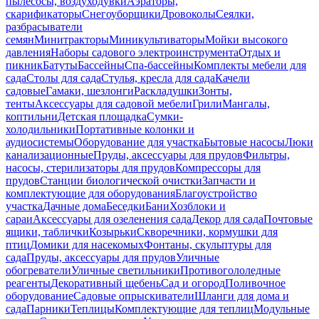
пылесосы, воздуходувки
Аэраторы,
скарификаторы
Снегоуборщики
Дровоколы
Сеялки,
разбрасыватели
семян
Минитракторы
Миникультиваторы
Мойки высокого
давления
Наборы садового электроинструмента
Отдых и
пикник
Батуты
Бассейны
Спа-бассейны
Комплекты мебели для
сада
Столы для сада
Стулья, кресла для сада
Качели
садовые
Гамаки, шезлонги
Раскладушки
Зонты,
тенты
Аксессуары для садовой мебели
Грили
Мангалы,
коптильни
Детская площадка
Сумки-
холодильники
Портативные колонки и
аудиосистемы
Оборудование для участка
Бытовые насосы
Люки
канализационные
Пруды, аксессуары для прудов
Фильтры,
насосы, стерилизаторы для прудов
Компрессоры для
прудов
Станции биологической очистки
Запчасти и
комплектующие для оборудования
Благоустройство
участка
Дачные дома
Беседки
Бани
Хозблоки и
сараи
Аксессуары для озеленения сада
Декор для сада
Почтовые
ящики, таблички
Козырьки
Скворечники, кормушки для
птиц
Домики для насекомых
Фонтаны, скульптуры для
сада
Пруды, аксессуары для прудов
Уличные
обогреватели
Уличные светильники
Противогололедные
реагенты
Декоративный щебень
Сад и огород
Поливочное
оборудование
Садовые опрыскиватели
Шланги для дома и
сада
Парники
Теплицы
Комплектующие для теплиц
Модульные