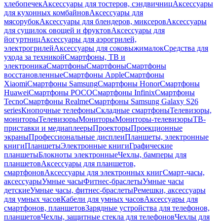
хлебопечек
Аксессуары для тостеров, сэндвичниц
Аксессуары
для кухонных комбайнов
Аксессуары для
мясорубок
Аксессуары для блендеров, миксеров
Аксессуары
для сушилок овощей и фруктов
Аксессуары для
йогуртниц
Аксессуары для аэрогрилей,
электрогрилей
Аксессуары для соковыжималок
Средства для
ухода за техникой
Смартфоны, ТВ и
электроника
Смартфоны
Смартфоны
Смартфоны
восстановленные
Смартфоны Apple
Смартфоны
Xiaomi
Смартфоны Samsung
Смартфоны Honor
Смартфоны
Huawei
Смартфоны POCO
Смартфоны Infinix
Смартфоны
Tecno
Смартфоны Realme
Смартфоны Samsung Galaxy S26
series
Кнопочные телефоны
Складные смартфоны
Телевизоры,
мониторы
Телевизоры
Мониторы
Мониторы-телевизоры
ТВ-
приставки и медиаплееры
Проекторы
Проекционные
экраны
Профессиональные дисплеи
Планшеты, электронные
книги
Планшеты
Электронные книги
Графические
планшеты
Блокноты электронные
Чехлы, бамперы для
планшетов
Аксессуары для планшетов,
смартфонов
Аксессуары для электронных книг
Смарт-часы,
аксессуары
Умные часы
Фитнес-браслеты
Умные часы
детские
Умные часы, фитнес-браслеты
Ремешки, аксессуары
для умных часов
Кабели для умных часов
Аксессуары для
смартфонов, планшетов
Зарядные устройства для телефонов,
планшетов
Чехлы, защитные стекла для телефонов
Чехлы для