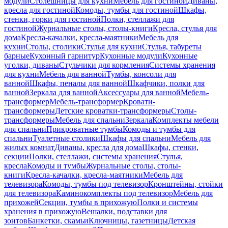
модули
Столешницы для кухни
Мебель для гостиной
Диваны,
кресла для гостиной
Комоды, тумбы для гостиной
Шкафы,
стенки, горки для гостиной
Полки, стеллажи для
гостиной
Журнальные столы, столы-книги
Кресла, стулья для
дома
Кресла-качалки, кресла-маятники
Мебель для
кухни
Столы, столики
Стулья для кухни
Стулья, табуреты
барные
Кухонный гарнитур
Кухонные модули
Кухонные
уголки, диваны
Стульчики для кормления
Системы хранения
для кухни
Мебель для ванной
Тумбы, консоли для
ванной
Шкафы, пеналы для ванной
Шкафчики, полки для
ванной
Зеркала для ванной
Аксессуары для ванной
Мебель-
трансформер
Мебель-трансформер
Кровати-
трансформеры
Детские кроватки-трансформеры
Столы-
трансформеры
Мебель для спальни
Зеркала
Комплекты мебели
для спальни
Прикроватные тумбы
Комоды и тумбы для
спальни
Туалетные столики
Шкафы для спальни
Мебель для
жилых комнат
Диваны, кресла для дома
Шкафы, стенки,
секции
Полки, стеллажи, системы хранения
Стулья,
кресла
Комоды и тумбы
Журнальные столы, столы-
книги
Кресла-качалки, кресла-маятники
Мебель для
телевизора
Комоды, тумбы под телевизор
Кронштейны, стойки
для телевизора
Каминокомплекты под телевизор
Мебель для
прихожей
Секции, тумбы в прихожую
Полки и системы
хранения в прихожую
Вешалки, подставки для
зонтов
Банкетки, скамьи
Ключницы, газетницы
Детская