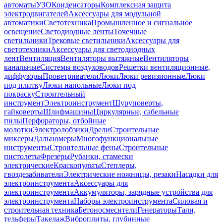
автоматы
УЗО
Конденсаторы
Комплексная защита
электродвигателей
Аксессуары для модульной
автоматики
Светотехника
Промышленное и сигнальное
освещение
Светодиодные ленты
Точечные
светильники
Трековые светильники
Аксессуары для
светотехники
Аксессуары для светодиодных
лент
Вентиляция
Вентиляторы вытяжные
Вентиляторы
канальные
Системы воздуховодов
Решетки вентиляционные,
диффузоры
Проветриватели
Люки
Люки ревизионные
Люки
под плитку
Люки напольные
Люки под
покраску
Строительный
инструмент
Электроинструмент
Шуруповерты,
гайковерты
Шлифмашины
Циркулярные, сабельные
пилы
Перфораторы, отбойные
молотки
Электролобзики
Дрели
Строительные
миксеры
Дальномеры
Многофункциональные
инструменты
Строительные фены
Строительные
пистолеты
Фрезеры
Рубанки, стамески
электрические
Краскопульты
Степлеры,
гвоздезабиватели
Электрические ножницы, резаки
Насадки для
электроинструмента
Аксессуары для
электроинструмента
Аккумуляторы, зарядные устройства для
электроинструмента
Наборы электроинструмента
Силовая и
строительная техника
Бетоносмесители
Генераторы
Тали,
тельферы
Такелаж
Виброплиты, глубинные