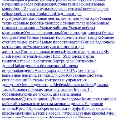
наушники
Кресла геймерские
Столы геймерские
Игровые
микрофоны
Игровая мультимедиа акустика
Аксессуары для
геймеров
Фигурки Funko Pop
Подставки для
ноутбуков
Светодиодные ленты
Лампы для мониторов
Умная
техника
Умные роботы-пылесосы
Умные телевизоры
Умные
стиральные машины
Умные чайники
Умные роботы
кулинарные
Умные вентиляторы
Умные кондиционеры
Умные
обогреватели
Умные увлажнители, очистители воздуха
Умные
отопительные котлы
Умные проветриватели
Умные радиочасы,
метеостанции
Умные кормушки и поилки для
животных
Умные напольные весы
Накопители данных
USB
Flash накопители
Внешние HDD, SSD диски
Карты
памяти
Сетевые накопители
Картридеры
Оптические
диски
Наблюдение и безопасность
Камеры
видеонаблюдения
Аксессуары для CCTV
Домофоны,
вызывные панели
Датчики для дома
Охранные системы,
сигнализации
Системы контроля и управления
доступом
Металлодетекторы
Мебель
Мягкая мебель
Диваны,
тахты
Диваны прямые
Диваны угловые
Диваны П-
образные
Кухонные уголки, диваны
Диваны
модульные
Детские диваны
Диваны садовые
Комплекты мягкой
мебели
Бескаркасные кресла-мешки и диваны
Надувные
диваны
Кресла
Кресла
Кресла-мешки и пуфы
Кресла-качалки,
кресла-маятники
Детские кресла, пуфы
Надувные кресла
Пуфы,
оттоманки
Кресла-кровати
Игровая мебель
Кресла