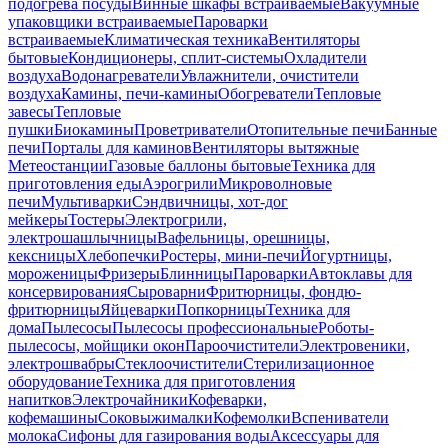
подогрева посуды
Винные шкафы встраиваемые
Вакуумные
упаковщики встраиваемые
Пароварки
встраиваемые
Климатическая техника
Вентиляторы
бытовые
Кондиционеры, сплит-системы
Охладители
воздуха
Водонагреватели
Увлажнители, очистители
воздуха
Камины, печи-камины
Обогреватели
Тепловые
завесы
Тепловые
пушки
Биокамины
Проветриватели
Отопительные печи
Банные
печи
Порталы для каминов
Вентиляторы вытяжные
Метеостанции
Газовые баллоны бытовые
Техника для
приготовления еды
Аэрогрили
Микроволновые
печи
Мультиварки
Сэндвичницы, хот-дог
мейкеры
Тостеры
Электрогрили,
электрошашлычницы
Вафельницы, орешницы,
кексницы
Хлебопечки
Ростеры, мини-печи
Йогуртницы,
мороженицы
Фризеры
Блинницы
Пароварки
Автоклавы для
консервирования
Сыроварни
Фритюрницы, фондю-
фритюрницы
Яйцеварки
Попкорницы
Техника для
дома
Пылесосы
Пылесосы профессиональные
Роботы-
пылесосы, мойщики окон
Пароочистители
Электровеники,
электрошвабры
Стеклоочистители
Стерилизационное
оборудование
Техника для приготовления
напитков
Электрочайники
Кофеварки,
кофемашины
Соковыжималки
Кофемолки
Вспениватели
молока
Сифоны для газирования воды
Аксессуары для