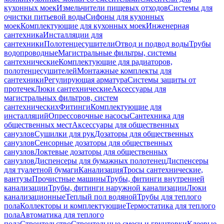
кухонных моек
Измельчители пищевых отходов
Системы для
очистки питьевой воды
Сифоны для кухонных
моек
Комплектующие для кухонных моек
Инженерная
сантехника
Инсталляции для
сантехники
Полотенцесушители
Отвод и подвод воды
Трубы
водопроводные
Магистральные фильтры, системы
сантехнические
Комплектующие для радиаторов,
полотенцесушителей
Монтажные комплекты для
сантехники
Регулирующая арматура
Системы защиты от
протечек
Люки сантехнические
Аксессуары для
магистральных фильтров, систем
сантехнических
Фитинги
Комплектующие для
инсталляций
Опрессовочные насосы
Сантехника для
общественных мест
Аксессуары для общественных
санузлов
Сушилки для рук
Дозаторы для общественных
санузлов
Сенсорные дозаторы для общественных
санузлов
Локтевые дозаторы для общественных
санузлов
Диспенсеры для бумажных полотенец
Диспенсеры
для туалетной бумаги
Канализация
Тросы сантехнические,
вантузы
Прочистные машины
Трубы, фитинги внутренней
канализации
Трубы, фитинги наружной канализации
Люки
канализационные
Теплый пол водяной
Трубы для теплого
пола
Коллекторы и комплектующие
Термостатика для теплого
пола
Автоматика для теплого
пола
Строительство
Строительные смеси и грунтовки
Клеевые