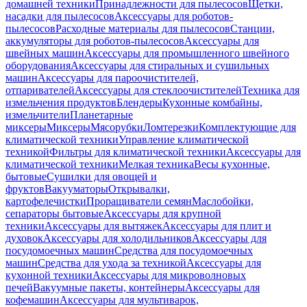
домашней техники
Принадлежности для пылесосов
Щетки,
насадки для пылесосов
Аксессуары для роботов-
пылесосов
Расходные материалы для пылесосов
Станции,
аккумуляторы для роботов-пылесосов
Аксессуары для
швейных машин
Аксессуары для промышленного швейного
оборудования
Аксессуары для стиральных и сушильных
машин
Аксессуары для пароочистителей,
отпаривателей
Аксессуары для стеклоочистителей
Техника для
измельчения продуктов
Блендеры
Кухонные комбайны,
измельчители
Планетарные
миксеры
Миксеры
Мясорубки
Ломтерезки
Комплектующие для
климатической техники
Управление климатической
техникой
Фильтры для климатической техники
Аксессуары для
климатической техники
Мелкая техника
Весы кухонные,
бытовые
Сушилки для овощей и
фруктов
Вакууматоры
Открывалки,
картофелечистки
Проращиватели семян
Маслобойки,
сепараторы бытовые
Аксессуары для крупной
техники
Аксессуары для вытяжек
Аксессуары для плит и
духовок
Аксессуары для холодильников
Аксессуары для
посудомоечных машин
Средства для посудомоечных
машин
Средства для ухода за техникой
Аксессуары для
кухонной техники
Аксессуары для микроволновых
печей
Вакуумные пакеты, контейнеры
Аксессуары для
кофемашин
Аксессуары для мультиварок,