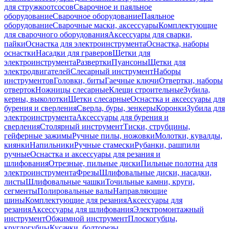
для стружкоотсосов
Сварочное и паяльное
оборудование
Сварочное оборудование
Паяльное
оборудование
Сварочные маски, аксессуары
Комплектующие
для сварочного оборудования
Аксессуары для сварки,
пайки
Оснастка для электроинструмента
Оснастка, наборы
оснастки
Насадки для граверов
Щетки для
электроинструмента
Развертки
Пуансоны
Щетки для
электродвигателей
Слесарный инструмент
Наборы
инструментов
Головки, биты
Гаечные ключи
Отвертки, наборы
отверток
Ножницы слесарные
Клещи строительные
Зубила,
керны, выколотки
Щетки слесарные
Оснастка и аксессуары для
бурения и сверления
Сверла, буры, зенкеры
Коронки
Зубила для
электроинструмента
Аксессуары для бурения и
сверления
Столярный инструмент
Тиски, струбцины,
гейферные зажимы
Ручные пилы, ножовки
Молотки, кувалды,
киянки
Напильники
Ручные стамески
Рубанки, рашпили
ручные
Оснастка и аксессуары для резания и
шлифования
Отрезные, пильные диски
Пильные полотна для
электроинструмента
Фрезы
Шлифовальные диски, насадки,
листы
Шлифовальные чашки
Точильные камни, круги,
сегменты
Полировальные валы
Направляющие
шины
Комплектующие для резания
Аксессуары для
резания
Аксессуары для шлифования
Электромонтажный
инструмент
Обжимной инструмент
Плоскогубцы,
круглогубцы
Кусачки, болторезы,