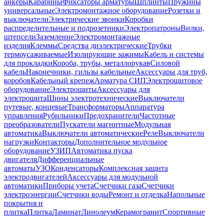
анкеры
Карабины
Фиксаторы арматуры
Шплинты
Пружины
универсальные
Электромонтажное оборудование
Розетки и
выключатели
Электрические звонки
Коробки
распределительные и подрозетники
Электропатроны
Вилки,
штепсели
Заземление
Электромонтажные
изделия
Клеммы
Средства диэлектрические
Трубки
термоусаживаемые
Изолирующие зажимы
Кабель и системы
для прокладки
Короба, трубы, металлорукав
Силовой
кабель
Наконечники, гильзы кабельные
Аксессуары для труб,
коробов
Кабельный крепеж
Арматура СИП
Электрощитовое
оборудование
Электрощиты
Аксессуары для
электрощита
Шины электротехнические
Выключатели
путевые, концевые
Трансформаторы
Аппаратура
управления
Рубильники
Предохранители
Частотные
преобразователи
Пускатели магнитные
Модульная
автоматика
Выключатели автоматические
Реле
Выключатели
нагрузки
Контакторы
Дополнительное модульное
оборудование
УЗИП
Автоматика пуска
двигателя
Дифференциальные
автоматы
УЗО
Конденсаторы
Комплексная защита
электродвигателей
Аксессуары для модульной
автоматики
Приборы учета
Счетчики газа
Счетчики
электроэнергии
Счетчики воды
Ремонт и отделка
Напольные
покрытия и
плитка
Плитка
Ламинат
Линолеум
Керамогранит
Спортивные