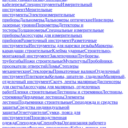
кабелерезы
Специнструменты
Измерительный
инструмент
Мерительные
инструменты
Электроизмерительные
приборы
Дальномеры
Дальномеры оптические
Нивелиры,
лазерные уровни
Пирометры
Детекторы и
тестеры
Толщиномеры
Специальные измерительные
приборы
Аксессуары для измерительных
приборов
Разметочный инструмент
Разметочные
инструменты
Инструменты для нарезки резьбы
Маркеры,
карандаши строительные
Клейма ударные
Строительно-
монтажный инструмент
Заклепочники
Труборезы,
трубогибы
Ножи строительные
Мультитулы
Пробойники,
просекатели отверстий
Ломы
Степлеры
механические
Стеклорезы
Прикаточные валики
Отделочный
инструмент
Плиткорезы
Кельмы, шпатели, гладилки
Малярный,
отделочный инструмент
Скотч, ленты малярные
Диспенсеры
для скотча
Аксессуары для малярных, отделочных
работ
Пленки строительные
Лестницы и стремянки
Лестницы,
стремянки
Чердачные лестницы
Элементы
лестниц
Подъемники строительные
Спецодежда и средства
защиты
Средства индивидуальной
защиты
Огнетушители
Сумки, пояса для
инструментов
Производственная
одежда
Спецодежда
Спецобувь
Организация рабочего
пространства
Фонари, прожекторы
Кейсы, ящики для