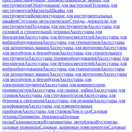
инструментов
Оборудование для мастерской
Тележки для
инструментов
Магниты
Шкафы для
инструментов
Комплектующие для инструментальных
шкафов
Стеллажи металлические
Стенды, держатели для
инструментов
Поддоны для инструментов
Аксессуары для
силовой и строительной техники
Аксессуары для
бензорезов
Аксессуары для бетоносмесителей
Аксессуары для
виброоборудования
Аксессуары для генераторов
Аксессуары
для затирочных машин
Аксессуары для мотопомп
Аксессуары
для мотобуров и бензобуров
Аксессуары для строительного
инструмента
Аксессуары пневмооборудования
Аксессуары для
бензорезов
Аксессуары для бетоносмесителей
Аксессуары для
виброоборудования
Аксессуары для генераторов
Аксессуары
для затирочных машин
Аксессуары для мотопомп
Аксессуары
для мотобуров и бензобуров
Аксессуары для
электроинструмента
Аксессуары для компрессоров,
пневмосистем
Аксессуары для сварки, пайки
Аксессуары для
станков
Аксессуары для стружкоотсосов
Аксессуары для
бурения и сверления
Аксессуары для резания
Аксессуары для
шлифования
Аксессуары для измерительных
приборов
Аксессуары для станков
Дом и сад
Садовая
техника
Триммеры, бензокосы
Цепные
пилы
Газонокосилки
Культиваторы, мотоблоки
Кусторезы,
садовые ножницы
Садовые, кормовые измельчители
Садовые