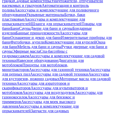
грядки
Садовые компостеры
Уничтожители, отпугиватели
насекомых и грызунов
Автоматизация и контроль
полива
Аксессуары и комплектующие для поливочного
оборудования
Укрывные материалы
Бочки, баки
пластиковые
Аксессуары и комплектующие для
опрыскивателей
Шланги для опрыскивателей
Товары для
бани
Бани
Сауны
Двери для бани и сауны
Бондарные
изделия
Банные принадлежности
Аксессуары для
бани
Оснащение и декор для бани
Измерительные приборы для
бани
Фитобочки, купели
Комплектующие для купелей
Окна
для бани
Мебель для бани и сауны
Ручки дверные для бани и
сауны
Эфирные масла
Спа-бассейны с
гидромассажем
Аксессуары и комплектующие для садовой
техники
Навесное оборудование
Двигатели для
мотоблоков
Прицепы для мотоблоков,
минитракторов
Аксессуары для газонной техники
Аксессуары
для цепных пил
Аксессуары для садовой техники
Аксессуары
для кусторезов, ножниц садовых
Моторные масла для садовой
техники
Аксессуары для аэратоторов и
скарификаторов
Аксессуары для культиваторов и
мотоблоков
Аксессуары для воздуходувок
Аксессуары для
газонокосилок
Аксессуары для бензокос и
триммеров
Аксессуары для моек высокого
давления
Аксессуары и комплектующие для
опрыскивателей
Запчасти для садовых