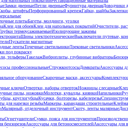
 для напольных покрытий
Реставрационные материалы
ые
Замки дверные
Петли дверные
Фурнитура дверная
Доводчики 
Скобы, штифты
Перфорированный крепеж
Гайки, шайбы
Заклепки
ерсальные
лочные плиты
Багеты, молдинги, уголки
на
Клеи для обоев
Клеи для напольных покрытий
Очистители, рас
Трубки термоусаживаемые
Изолирующие зажимы
лектрощита
Шины электротехнические
Выключатели путевые, ко
атели
Пускатели магнитные
одные ленты
Точечные светильники
Трековые светильники
Аксесс
и под покраску
ли, тельферы
Такелаж
Виброплиты, глубинные вибраторы
Бензор
сосы профессиональные
Стружкоотсосы
Домкраты
Аксессуары д
аяльное оборудование
Сварочные маски, аксессуары
Комплектующ
ечные ключи
Отвертки, наборы отверток
Ножницы слесарные
Кле
учные пилы, ножовки
Молотки, кувалды, киянки
Напильники
Ру
убцы, круглогубцы
Кусачки, болторезы, кабелерезы
Специнструм
ы для нарезки резьбы
Маркеры, карандаши строительные
Клейма
и
Малярный, отделочный инструмент
Скотч, ленты малярные
Дисп
иты
Огнетушители
Сумки, пояса для инструментов
Производствен
я бензорезов
Аксессуары для бетоносмесителей
Аксессуары для 