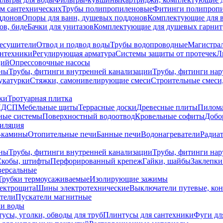
ем сантехнических
Трубы полипропиленовые
Фитинги полипроп
ддонов
Опоры для ванн, душевых поддонов
Комплектующие для 
ов, биде
Бачки для унитазов
Комплектующие для душевых гарнит
есушители
Отвод и подвод воды
Трубы водопроводные
Магистрал
антехники
Регулирующая арматура
Системы защиты от протечек
Л
ций
Опрессовочные насосы
ны
Трубы, фитинги внутренней канализации
Трубы, фитинги на
катурки
Стяжки, самонивелирующие смеси
Строительные смеси,
ки
Тротуарная плитка
ЛДСП
Мебельные щиты
Террасные доски
Древесные плиты
Пилом
ные системы
Поверхностный водоотвод
Кровельные софиты
Добо
тиляция
-камины
Отопительные печи
Банные печи
Водонагреватели
Радиат
ны
Трубы, фитинги внутренней канализации
Трубы, фитинги на
Скобы, штифты
Перфорированный крепеж
Гайки, шайбы
Заклепки
ерсальные
Трубки термоусаживаемые
Изолирующие зажимы
лектрощита
Шины электротехнические
Выключатели путевые, ко
атели
Пускатели магнитные
ки воды
усы, уголки, обводы для труб
Плинтусы для сантехники
Фуги дл