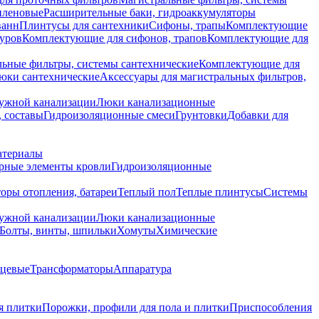
иленовые
Расширительные баки, гидроаккумуляторы
ванн
Плинтусы для сантехники
Сифоны, трапы
Комплектующие
уров
Комплектующие для сифонов, трапов
Комплектующие для
ьные фильтры, системы сантехнические
Комплектующие для
юки сантехнические
Аксессуары для магистральных фильтров,
ружной канализации
Люки канализационные
 составы
Гидроизоляционные смеси
Грунтовки
Добавки для
атериалы
рные элементы кровли
Гидроизоляционные
оры отопления, батареи
Теплый пол
Теплые плинтусы
Системы
ружной канализации
Люки канализационные
Болты, винты, шпильки
Хомуты
Химические
нцевые
Трансформаторы
Аппаратура
я плитки
Порожки, профили для пола и плитки
Приспособления