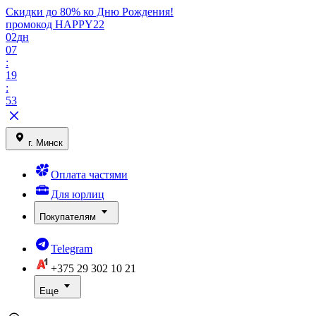
Скидки до 80% ко Дню Рождения!
промокод HAPPY22
02
дн
07
:
19
:
53
г. Минск
Оплата частями
Для юрлиц
Покупателям
Telegram
+375 29
302 10 21
Еще