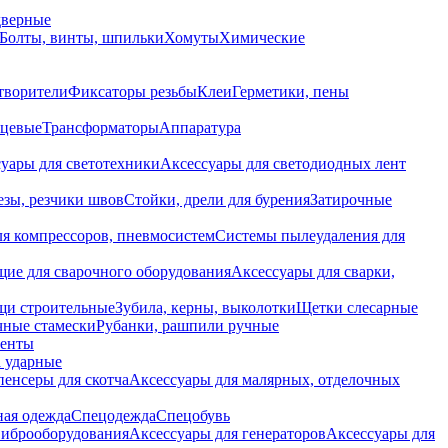
дверные
Болты, винты, шпильки
Хомуты
Химические
творители
Фиксаторы резьбы
Клеи
Герметики, пены
нцевые
Трансформаторы
Аппаратура
уары для светотехники
Аксессуары для светодиодных лент
езы, резчики швов
Стойки, дрели для бурения
Затирочные
ля компрессоров, пневмосистем
Системы пылеудаления для
ие для сварочного оборудования
Аксессуары для сварки,
щи строительные
Зубила, керны, выколотки
Щетки слесарные
чные стамески
Рубанки, рашпили ручные
енты
 ударные
енсеры для скотча
Аксессуары для малярных, отделочных
ная одежда
Спецодежда
Спецобувь
виброоборудования
Аксессуары для генераторов
Аксессуары для