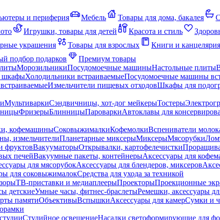
ьютеры и периферия
Мебель
Товары для дома, бакалея
С
мото
Игрушки, товары для детей
Красота и стиль
Здоров
рные украшения
Товары для взрослых
Книги и канцеляри
й подбор подарков
Премиум товары
плиты
Морозильники
Посудомоечные машины
Настольные плиты
 шкафы
Холодильники встраиваемые
Посудомоечные машины вс
встраиваемые
Измельчители пищевых отходов
Шкафы для подогр
чи
Мультиварки
Сэндвичницы, хот-дог мейкеры
Тостеры
Электрог
еницы
Фризеры
Блинницы
Пароварки
Автоклавы для консервиров
ки, кофемашины
Соковыжималки
Кофемолки
Вспениватели молок
ны, измельчители
Планетарные миксеры
Миксеры
Мясорубки
Лом
и фруктов
Вакууматоры
Открывалки, картофелечистки
Проращива
вых печей
Вакуумные пакеты, контейнеры
Аксессуары для кофе
ессуары для мясорубок
Аксессуары для блендеров, миксеров
Аксе
ры для соковыжималок
Средства для ухода за техникой
зоры
ТВ-приставки и медиаплееры
Проекторы
Проекционные эк
сы детские
Умные часы, фитнес-браслеты
Ремешки, аксессуары дл
рты памяти
Объективы
Вспышки
Аксессуары для камер
Сумки и ч
орамки
студии
Студийное освещение
Насадки светоформирующие для фо