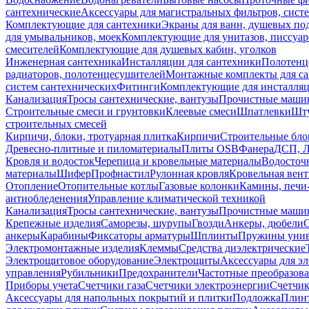
сантехнические
Аксессуары для магистральных фильтров, сист
Комплектующие для сантехники
Экраны для ванн, душевых по
для умывальников, моек
Комплектующие для унитазов, писсуар
смесителей
Комплектующие для душевых кабин, уголков
Инженерная сантехника
Инсталляции для сантехники
Полотенц
радиаторов, полотенцесушителей
Монтажные комплекты для с
систем сантехнических
Фитинги
Комплектующие для инсталля
Канализация
Тросы сантехнические, вантузы
Прочистные маши
Строительные смеси и грунтовки
Клеевые смеси
Шпатлевки
Шту
строительных смесей
Кирпичи, блоки, тротуарная плитка
Кирпичи
Строительные бло
Древесно-плитные и пиломатериалы
Плиты OSB
Фанера
ДСП, 
Кровля и водосток
Черепица и кровельные материалы
Водосточ
материалы
Шифер
Профнастил
Рулонная кровля
Кровельная вен
Отопление
Отопительные котлы
Газовые колонки
Камины, печи
антиобледенения
Управление климатической техникой
Канализация
Тросы сантехнические, вантузы
Прочистные маши
Крепежные изделия
Саморезы, шурупы
Гвозди
Анкеры, дюбели
анкеры
Карабины
Фиксаторы арматуры
Шплинты
Пружины унив
Электромонтажные изделия
Клеммы
Средства диэлектрические
Электрощитовое оборудование
Электрощиты
Аксессуары для э
управления
Рубильники
Предохранители
Частотные преобразов
Приборы учета
Счетчики газа
Счетчики электроэнергии
Счетчи
Аксессуары для напольных покрытий и плитки
Подложка
Плинт