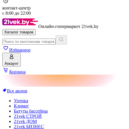
контакт-центр
с
8:00
до
22:00
Онлайн-гипермаркет 21vek.by
Каталог товаров
Избранное
Аккаунт
Корзина
Все акции
Уценка
Климат
Батуты бассейны
21vek СТРОЙ
21vek ДОМ
21vek БИЗНЕС