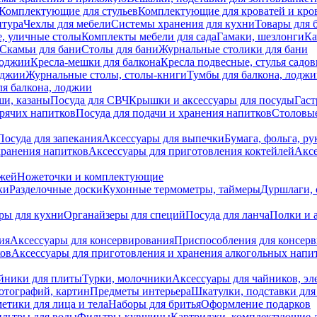
Комплектующие для стульев
Комплектующие для кроватей и кро
итура
Чехлы для мебели
Системы хранения для кухни
Товары для 
, уличные столы
Комплекты мебели для сада
Гамаки, шезлонги
Ка
Скамьи для бани
Столы для бани
Журнальные столики для бани
лоджии
Кресла-мешки для балкона
Кресла подвесные, стулья садо
оджии
Журнальные столы, столы-книги
Тумбы для балкона, лодж
я балкона, лоджии
ши, казаны
Посуда для СВЧ
Крышки и аксессуары для посуды
Гаст
орячих напитков
Посуда для подачи и хранения напитков
Столовы
Посуда для запекания
Аксессуары для выпечки
Бумага, фольга, р
хранения напитков
Аксессуары для приготовления коктейлей
Аксе
ожей
Ножеточки и комплектующие
ки
Разделочные доски
Кухонные термометры, таймеры
Дуршлаги, 
ры для кухни
Органайзеры для специй
Посуда для ланча
Полки и 
ия
Аксессуары для консервирования
Приспособления для консер
ков
Аксессуары для приготовления и хранения алкогольных напи
йники для плиты
Турки, молочники
Аксессуары для чайников, э
отографий, картин
Предметы интерьера
Шкатулки, подставки дл
етики для лица и тела
Наборы для бритья
Оформление подарков
льтры для воды
Фильтры-кувшины
Картриджи, комплектующие д