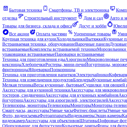
Бытовая техника
Смартфоны, ТВ и электроника
Комп
отделка
Строительный инструмент
Дом и сад
Авто и 
Товары для бизнеса, склада и офиса
Досуг и хобби
Ювели
Все акции
Оплата частями
Уцененные товары
Умны
Крупная техника для кухни
Холодильники
Вытяжки
Кухонные 
Встраиваемая техника, оборудование
Варочные панели
Духовые
встраиваемые
Комплекты встраиваемой техники
Морозильники 
упаковщики встраиваемые
Пароварки встраиваемые
Техника для приготовления еды
Аэрогрили
Микроволновые пе
кексницы
Хлебопечки
Ростеры, мини-печи
Йогуртницы, морож
фритюрницы
Яйцеварки
Попкорницы
Техника для приготовления напитков
Электрочайники
Кофевар
Техника для измельчения продуктов
Блендеры
Кухонные комбай
Мелкая техника
Весы кухонные, бытовые
Сушилки для овощей 
Аксессуары для кухонной техники
Аксессуары для микроволно
тостеров, сэндвичниц
Аксессуары для кухонных комбайнов
Акс
йогуртниц
Аксессуары для аэрогрилей, электрогрилей
Аксессуа
Телевизоры, мониторы
Телевизоры
Мониторы
Мониторы-телеви
Смарт-часы, аксессуары
Умные часы
Фитнес-браслеты
Умные ча
Фото, видеосъемка
Фотоаппараты
Видеокамеры
Экшн-камеры
Ка
видеокамер
Аксессуары для объективов
Штативы
Цифровые фот
Оборудование для фотостудии
Кольцевые лампы
Фоны для фото