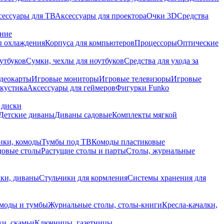
сессуары для ТВ
Аксессуары для проектора
Очки 3D
Средства
ание
 охлаждения
Корпуса для компьютеров
Процессоры
Оптические
утбуков
Сумки, чехлы для ноутбуков
Средства для ухода за
деокарты
Игровые мониторы
Игровые телевизоры
Игровые
акустика
Аксессуары для геймеров
Фигурки Funko
 диски
Детские диваны
Диваны садовые
Комплекты мягкой
ики, комоды
Тумбы под ТВ
Комоды пластиковые
довые столы
Растущие столы и парты
Столы, журнальные
ки, диваны
Стульчики для кормления
Системы хранения для
моды и тумбы
Журнальные столы, столы-книги
Кресла-качалки,
ки, скамьи
Ключницы, газетницы