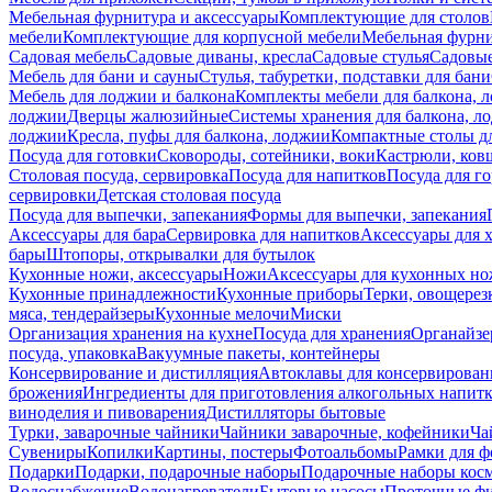
Мебельная фурнитура и аксессуары
Комплектующие для столов
мебели
Комплектующие для корпусной мебели
Мебельная фурн
Садовая мебель
Садовые диваны, кресла
Садовые стулья
Садовые
Мебель для бани и сауны
Стулья, табуретки, подставки для бани
Мебель для лоджии и балкона
Комплекты мебели для балкона, 
лоджии
Дверцы жалюзийные
Системы хранения для балкона, л
лоджии
Кресла, пуфы для балкона, лоджии
Компактные столы дл
Посуда для готовки
Сковороды, сотейники, воки
Кастрюли, ков
Столовая посуда, сервировка
Посуда для напитков
Посуда для г
сервировки
Детская столовая посуда
Посуда для выпечки, запекания
Формы для выпечки, запекания
Аксессуары для бара
Сервировка для напитков
Аксессуары для 
бары
Штопоры, открывалки для бутылок
Кухонные ножи, аксессуары
Ножи
Аксессуары для кухонных н
Кухонные принадлежности
Кухонные приборы
Терки, овощерез
мяса, тендерайзеры
Кухонные мелочи
Миски
Организация хранения на кухне
Посуда для хранения
Органайзе
посуда, упаковка
Вакуумные пакеты, контейнеры
Консервирование и дистилляция
Автоклавы для консервирован
брожения
Ингредиенты для приготовления алкогольных напит
виноделия и пивоварения
Дистилляторы бытовые
Турки, заварочные чайники
Чайники заварочные, кофейники
Ча
Сувениры
Копилки
Картины, постеры
Фотоальбомы
Рамки для ф
Подарки
Подарки, подарочные наборы
Подарочные наборы косм
Водоснабжение
Водонагреватели
Бытовые насосы
Проточные фи