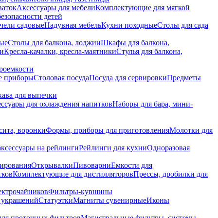
ваток
Аксессуары для мебели
Комплектующие для мягкой
безопасности детей
чели садовые
Надувная мебель
Кухни походные
Столы для сада
вые
Столы для балкона, лоджии
Шкафы для балкона,
ии
Кресла-качалки, кресла-маятники
Стулья для балкона,
роемкости
е приборы
Столовая посуда
Посуда для сервировки
Предметы
укава для выпечки
ссуары для охлаждения напитков
Наборы для бара, мини-
сита, воронки
Формы, приборы для приготовления
Молотки для
аксессуары на рейлинги
Рейлинги для кухни
Одноразовая
вирования
Открывалки
Пивоварни
Емкости для
тков
Комплектующие для дистилляторов
Прессы, дробилки для
лектрочайников
Фильтры-кувшины
я украшений
Статуэтки
Магниты сувенирные
Иконы
ля проточных фильтров
Магистральные фильтры, системы