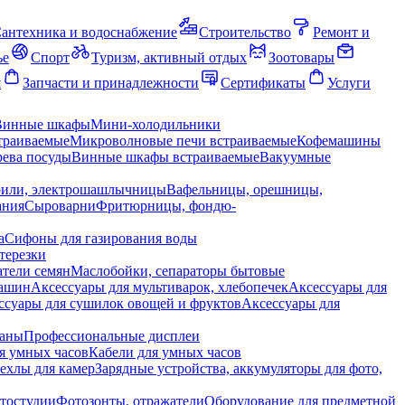
антехника и водоснабжение
Строительство
Ремонт и
ье
Спорт
Туризм, активный отдых
Зоотовары
я
Запчасти и принадлежности
Сертификаты
Услуги
Винные шкафы
Мини-холодильники
траиваемые
Микроволновые печи встраиваемые
Кофемашины
ева посуды
Винные шкафы встраиваемые
Вакуумные
рили, электрошашлычницы
Вафельницы, орешницы,
ания
Сыроварни
Фритюрницы, фондю-
а
Сифоны для газирования воды
терезки
тели семян
Маслобойки, сепараторы бытовые
машин
Аксессуары для мультиварок, хлебопечек
Аксессуары для
ссуары для сушилок овощей и фруктов
Аксессуары для
раны
Профессиональные дисплеи
я умных часов
Кабели для умных часов
ехлы для камер
Зарядные устройства, аккумуляторы для фото,
тостудии
Фотозонты, отражатели
Оборудование для предметной