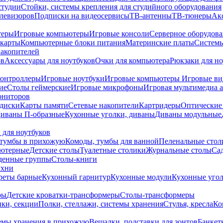
студии
Стойки, системы крепления для студийного оборудования
елевизоров
Подписки на видеосервисы
ТВ-антенны
ТВ-тюнеры
Ак
теры
Игровые компьютеры
Игровые консоли
Серверное оборудов
карты
Компьютерные блоки питания
Материнские платы
Системы
накопителей
ов
Аксессуары для ноутбуков
Очки для компьютера
Рюкзаки для но
контроллеры
Игровые ноутбуки
Игровые компьютеры
Игровые ви
ие
Столы геймерские
Игровые микрофоны
Игровая мультимедиа 
ониторов
диски
Карты памяти
Сетевые накопители
Картридеры
Оптические
иваны П-образные
Кухонные уголки, диваны
Диваны модульные
 для ноутбуков
тумбы в прихожую
Комоды, тумбы для ванной
Пеленальные стол
ьютерные
Детские столы
Туалетные столики
Журнальные столы
Са
денные группы
Столы-книги
ухни
уреты барные
Кухонный гарнитур
Кухонные модули
Кухонные угол
ры
Детские кроватки-трансформеры
Столы-трансформеры
ки, секции
Полки, стеллажи, системы хранения
Стулья, кресла
Ко
емы хранения в прихожую
Вешалки, подставки для зонтов
Банкет