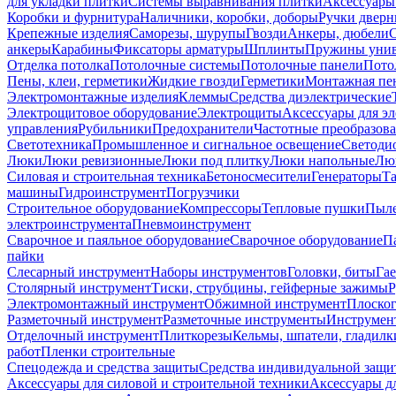
для укладки плитки
Системы выравнивания плитки
Аксессуары
Коробки и фурнитура
Наличники, коробки, доборы
Ручки дверн
Крепежные изделия
Саморезы, шурупы
Гвозди
Анкеры, дюбели
анкеры
Карабины
Фиксаторы арматуры
Шплинты
Пружины унив
Отделка потолка
Потолочные системы
Потолочные панели
Пото
Пены, клеи, герметики
Жидкие гвозди
Герметики
Монтажная пе
Электромонтажные изделия
Клеммы
Средства диэлектрические
Электрощитовое оборудование
Электрощиты
Аксессуары для э
управления
Рубильники
Предохранители
Частотные преобразов
Светотехника
Промышленное и сигнальное освещение
Светоди
Люки
Люки ревизионные
Люки под плитку
Люки напольные
Люк
Силовая и строительная техника
Бетоносмесители
Генераторы
Та
машины
Гидроинструмент
Погрузчики
Строительное оборудование
Компрессоры
Тепловые пушки
Пыле
электроинструмента
Пневмоинструмент
Сварочное и паяльное оборудование
Сварочное оборудование
П
пайки
Слесарный инструмент
Наборы инструментов
Головки, биты
Га
Столярный инструмент
Тиски, струбцины, гейферные зажимы
Р
Электромонтажный инструмент
Обжимной инструмент
Плоског
Разметочный инструмент
Разметочные инструменты
Инструмент
Отделочный инструмент
Плиткорезы
Кельмы, шпатели, гладилк
работ
Пленки строительные
Спецодежда и средства защиты
Средства индивидуальной защ
Аксессуары для силовой и строительной техники
Аксессуары дл