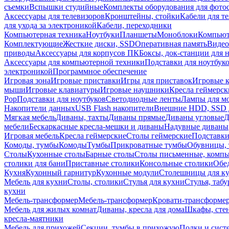
съемки
Вспышки студийные
Комплекты оборудования для фото
Аксессуары для телевизоров
Кронштейны, стойки
Кабели для т
для ухода за электроникой
Кабели, переходники
Компьютерная техника
Ноутбуки
Планшеты
Моноблоки
Компью
Комплектующие
Жесткие диски, SSD
Оперативная память
Видео
приводы
Аксессуары для корпусов ПК
Боксы, док-станции для 
Аксессуары для компьютерной техники
Подставки для ноутбук
электроникой
Программное обеспечение
Игровая зона
Игровые приставки
Игры для приставок
Игровые 
мыши
Игровые клавиатуры
Игровые наушники
Кресла геймерск
Pop
Подставки для ноутбуков
Светодиодные ленты
Лампы для м
Накопители данных
USB Flash накопители
Внешние HDD, SSD 
Мягкая мебель
Диваны, тахты
Диваны прямые
Диваны угловые
Д
мебели
Бескаркасные кресла-мешки и диваны
Надувные диваны
Игровая мебель
Кресла геймерские
Столы геймерские
Подставки
Комоды, тумбы
Комоды
Тумбы
Прикроватные тумбы
Обувницы, 
Столы
Кухонные столы
Барные столы
Столы письменные, комп
столики для бани
Приставные столики
Консольные столики
Обе
Кухня
Кухонный гарнитур
Кухонные модули
Столешницы для к
Мебель для кухни
Столы, столики
Стулья для кухни
Стулья, таб
кухни
Мебель-трансформер
Мебель-трансформер
Кровати-трансформе
Мебель для жилых комнат
Диваны, кресла для дома
Шкафы, стен
кресла-маятники
Мебель для прихожей
Секции, тумбы в прихожую
Полки и сист