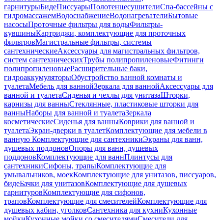
гарнитуры
Биде
Писсуары
Полотенцесушители
Спа-бассейны с
гидромассажем
Водоснабжение
Водонагреватели
Бытовые
насосы
Проточные фильтры для воды
Фильтры-
кувшины
Картриджи, комплектующие для проточных
фильтров
Магистральные фильтры, системы
сантехнические
Аксессуары для магистральных фильтров,
систем сантехнических
Трубы полипропиленовые
Фитинги
полипропиленовые
Расширительные баки,
гидроаккумуляторы
Обустройство ванной комнаты и
туалета
Мебель для ванной
Зеркала для ванной
Аксессуары для
ванной и туалета
Сиденья и чехлы для унитаза
Шторки,
карнизы для ванны
Стеклянные, пластиковые шторки для
ванны
Наборы для ванной и туалета
Зеркала
косметические
Сиденья для ванны
Коврики для ванной и
туалета
Экран-дверки в туалет
Комплектующие для мебели в
ванную
Комплектующие для сантехники
Экраны для ванн,
душевых поддонов
Опоры для ванн, душевых
поддонов
Комплектующие для ванн
Плинтусы для
сантехники
Сифоны, трапы
Комплектующие для
умывальников, моек
Комплектующие для унитазов, писсуаров,
биде
Бачки для унитазов
Комплектующие для душевых
гарнитуров
Комплектующие для сифонов,
трапов
Комплектующие для смесителей
Комплектующие для
душевых кабин, уголков
Сантехника для кухни
Кухонные
мойки
Кухонные мойки со смесителями
Смесители для