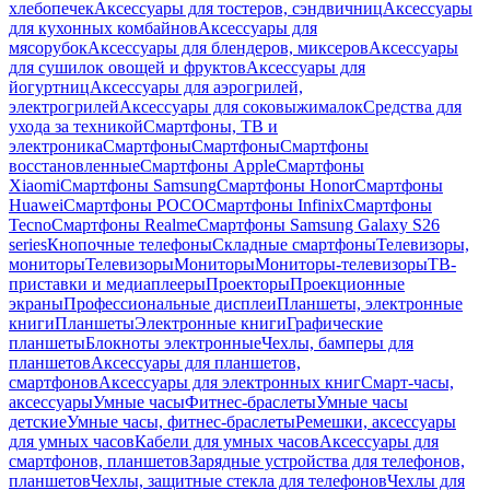
хлебопечек
Аксессуары для тостеров, сэндвичниц
Аксессуары
для кухонных комбайнов
Аксессуары для
мясорубок
Аксессуары для блендеров, миксеров
Аксессуары
для сушилок овощей и фруктов
Аксессуары для
йогуртниц
Аксессуары для аэрогрилей,
электрогрилей
Аксессуары для соковыжималок
Средства для
ухода за техникой
Смартфоны, ТВ и
электроника
Смартфоны
Смартфоны
Смартфоны
восстановленные
Смартфоны Apple
Смартфоны
Xiaomi
Смартфоны Samsung
Смартфоны Honor
Смартфоны
Huawei
Смартфоны POCO
Смартфоны Infinix
Смартфоны
Tecno
Смартфоны Realme
Смартфоны Samsung Galaxy S26
series
Кнопочные телефоны
Складные смартфоны
Телевизоры,
мониторы
Телевизоры
Мониторы
Мониторы-телевизоры
ТВ-
приставки и медиаплееры
Проекторы
Проекционные
экраны
Профессиональные дисплеи
Планшеты, электронные
книги
Планшеты
Электронные книги
Графические
планшеты
Блокноты электронные
Чехлы, бамперы для
планшетов
Аксессуары для планшетов,
смартфонов
Аксессуары для электронных книг
Смарт-часы,
аксессуары
Умные часы
Фитнес-браслеты
Умные часы
детские
Умные часы, фитнес-браслеты
Ремешки, аксессуары
для умных часов
Кабели для умных часов
Аксессуары для
смартфонов, планшетов
Зарядные устройства для телефонов,
планшетов
Чехлы, защитные стекла для телефонов
Чехлы для