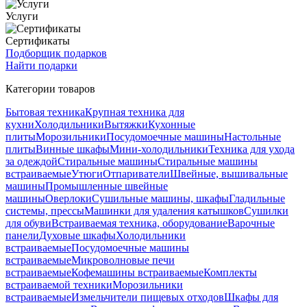
Услуги
Сертификаты
Подборщик подарков
Найти подарки
Категории товаров
Бытовая техника
Крупная техника для
кухни
Холодильники
Вытяжки
Кухонные
плиты
Морозильники
Посудомоечные машины
Настольные
плиты
Винные шкафы
Мини-холодильники
Техника для ухода
за одеждой
Стиральные машины
Стиральные машины
встраиваемые
Утюги
Отпариватели
Швейные, вышивальные
машины
Промышленные швейные
машины
Оверлоки
Сушильные машины, шкафы
Гладильные
системы, прессы
Машинки для удаления катышков
Сушилки
для обуви
Встраиваемая техника, оборудование
Варочные
панели
Духовые шкафы
Холодильники
встраиваемые
Посудомоечные машины
встраиваемые
Микроволновые печи
встраиваемые
Кофемашины встраиваемые
Комплекты
встраиваемой техники
Морозильники
встраиваемые
Измельчители пищевых отходов
Шкафы для