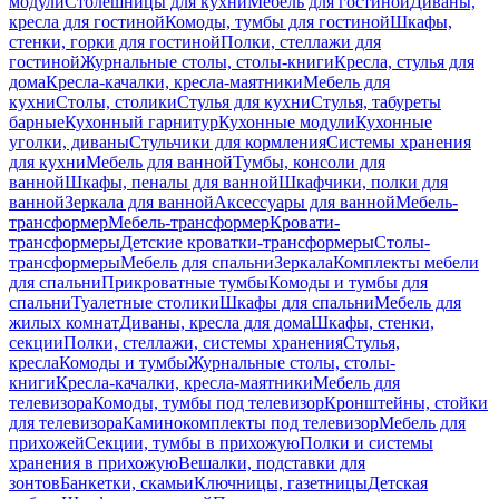
модули
Столешницы для кухни
Мебель для гостиной
Диваны,
кресла для гостиной
Комоды, тумбы для гостиной
Шкафы,
стенки, горки для гостиной
Полки, стеллажи для
гостиной
Журнальные столы, столы-книги
Кресла, стулья для
дома
Кресла-качалки, кресла-маятники
Мебель для
кухни
Столы, столики
Стулья для кухни
Стулья, табуреты
барные
Кухонный гарнитур
Кухонные модули
Кухонные
уголки, диваны
Стульчики для кормления
Системы хранения
для кухни
Мебель для ванной
Тумбы, консоли для
ванной
Шкафы, пеналы для ванной
Шкафчики, полки для
ванной
Зеркала для ванной
Аксессуары для ванной
Мебель-
трансформер
Мебель-трансформер
Кровати-
трансформеры
Детские кроватки-трансформеры
Столы-
трансформеры
Мебель для спальни
Зеркала
Комплекты мебели
для спальни
Прикроватные тумбы
Комоды и тумбы для
спальни
Туалетные столики
Шкафы для спальни
Мебель для
жилых комнат
Диваны, кресла для дома
Шкафы, стенки,
секции
Полки, стеллажи, системы хранения
Стулья,
кресла
Комоды и тумбы
Журнальные столы, столы-
книги
Кресла-качалки, кресла-маятники
Мебель для
телевизора
Комоды, тумбы под телевизор
Кронштейны, стойки
для телевизора
Каминокомплекты под телевизор
Мебель для
прихожей
Секции, тумбы в прихожую
Полки и системы
хранения в прихожую
Вешалки, подставки для
зонтов
Банкетки, скамьи
Ключницы, газетницы
Детская