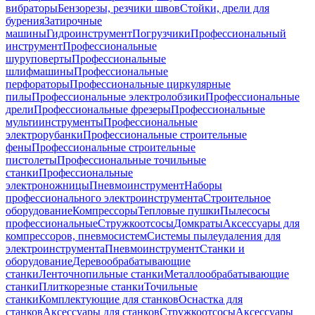
вибраторы
Бензорезы, резчики швов
Стойки, дрели для
бурения
Затирочные
машины
Гидроинструмент
Погрузчики
Профессиональный
инструмент
Профессиональные
шуруповерты
Профессиональные
шлифмашины
Профессиональные
перфораторы
Профессиональные циркулярные
пилы
Профессиональные электролобзики
Профессиональные
дрели
Профессиональные фрезеры
Профессиональные
мультиинструменты
Профессиональные
электрорубанки
Профессиональные строительные
фены
Профессиональные строительные
пистолеты
Профессиональные точильные
станки
Профессиональные
электроножницы
Пневмоинструмент
Наборы
профессионального электроинструмента
Строительное
оборудование
Компрессоры
Тепловые пушки
Пылесосы
профессиональные
Стружкоотсосы
Домкраты
Аксессуары для
компрессоров, пневмосистем
Системы пылеудаления для
электроинструмента
Пневмоинструмент
Станки и
оборудование
Деревообрабатывающие
станки
Ленточнопильные станки
Металлообрабатывающие
станки
Плиткорезные станки
Точильные
станки
Комплектующие для станков
Оснастка для
станков
Аксессуары для станков
Стружкоотсосы
Аксессуары