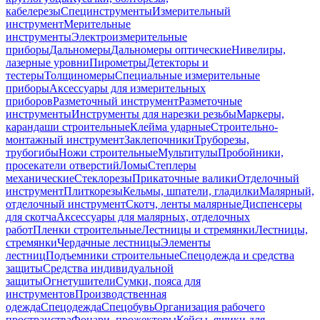
кабелерезы
Специнструменты
Измерительный
инструмент
Мерительные
инструменты
Электроизмерительные
приборы
Дальномеры
Дальномеры оптические
Нивелиры,
лазерные уровни
Пирометры
Детекторы и
тестеры
Толщиномеры
Специальные измерительные
приборы
Аксессуары для измерительных
приборов
Разметочный инструмент
Разметочные
инструменты
Инструменты для нарезки резьбы
Маркеры,
карандаши строительные
Клейма ударные
Строительно-
монтажный инструмент
Заклепочники
Труборезы,
трубогибы
Ножи строительные
Мультитулы
Пробойники,
просекатели отверстий
Ломы
Степлеры
механические
Стеклорезы
Прикаточные валики
Отделочный
инструмент
Плиткорезы
Кельмы, шпатели, гладилки
Малярный,
отделочный инструмент
Скотч, ленты малярные
Диспенсеры
для скотча
Аксессуары для малярных, отделочных
работ
Пленки строительные
Лестницы и стремянки
Лестницы,
стремянки
Чердачные лестницы
Элементы
лестниц
Подъемники строительные
Спецодежда и средства
защиты
Средства индивидуальной
защиты
Огнетушители
Сумки, пояса для
инструментов
Производственная
одежда
Спецодежда
Спецобувь
Организация рабочего
пространства
Фонари, прожекторы
Кейсы, ящики для