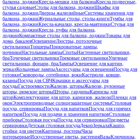
балкона, лоджии
Кресла-мешки для балкона
Кресла подвесные,
стулья садовые
Столы для балкона, лоджии
Шкафы для
балкона, лоджии
Дверцы жалюзийные
Системы хранения для
балкона, лоджии
Журнальные столы, столы-книги
Тумбы для
балкона, лоджии
Кресла-качалки, кресла-маятники
Стулья для
балкона, лоджии
Кресла, пуфы для балкона,
лоджии
Компактные столы для балкона, лоджии
Товары для
дома, бакалея
Освещение
Люстры, потолочные
светильники
Торшеры
Прикроватные лампы,
ночники
Настольные лампы
Споты
Настенные светильники,
бра
Точечные светильники
Трековые светильники
Уличные
светильники, фонари, бра
Лампы
Освещение для картин,
зеркал
Кольцевые лампы
Аксессуары для освещения
Посуда для
готовки
Сковороды, сотейники, воки
Кастрюли, ковши,
казаны
Посуда для СВЧ
Крышки и аксессуары для
посуды
Гастроемкости
Жалюзи, шторы
Жалюзи, рулонные
шторы, римские шторы
Шторы, гардины
Карнизы для
штор
Комплектующие для штор, карнизов, жалюзи
Пленки для
окон
Электроприводные солнцезащитные системы
Столовая
посуда, сервировка
Посуда для напитков
Посуда для горячих
напитков
Посуда для подачи и хранения напитков
Столовые
приборы
Столовая посуда
Посуда для сервировки
Предметы
сервировки
Детская столовая посуда
Декор
Зеркала
Кашпо,
стойки для цветов
Картины, постеры
Часы
интерьерные
Искусственные цветы, растения
Вазы
Ключницы,