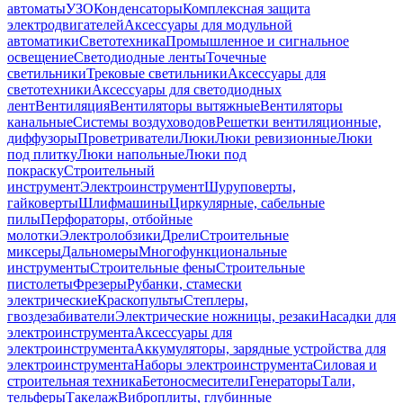
автоматы
УЗО
Конденсаторы
Комплексная защита
электродвигателей
Аксессуары для модульной
автоматики
Светотехника
Промышленное и сигнальное
освещение
Светодиодные ленты
Точечные
светильники
Трековые светильники
Аксессуары для
светотехники
Аксессуары для светодиодных
лент
Вентиляция
Вентиляторы вытяжные
Вентиляторы
канальные
Системы воздуховодов
Решетки вентиляционные,
диффузоры
Проветриватели
Люки
Люки ревизионные
Люки
под плитку
Люки напольные
Люки под
покраску
Строительный
инструмент
Электроинструмент
Шуруповерты,
гайковерты
Шлифмашины
Циркулярные, сабельные
пилы
Перфораторы, отбойные
молотки
Электролобзики
Дрели
Строительные
миксеры
Дальномеры
Многофункциональные
инструменты
Строительные фены
Строительные
пистолеты
Фрезеры
Рубанки, стамески
электрические
Краскопульты
Степлеры,
гвоздезабиватели
Электрические ножницы, резаки
Насадки для
электроинструмента
Аксессуары для
электроинструмента
Аккумуляторы, зарядные устройства для
электроинструмента
Наборы электроинструмента
Силовая и
строительная техника
Бетоносмесители
Генераторы
Тали,
тельферы
Такелаж
Виброплиты, глубинные