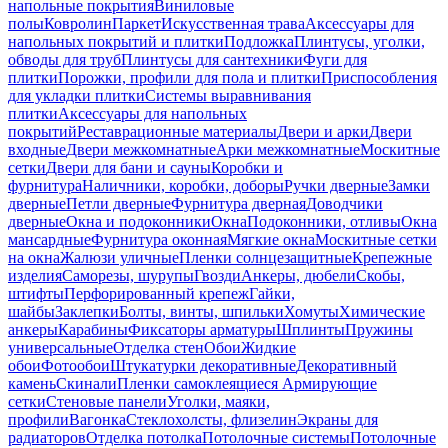
напольные покрытия
Виниловые
полы
Ковролин
Паркет
Искусственная трава
Аксессуары для
напольных покрытий и плитки
Подложка
Плинтусы, уголки,
обводы для труб
Плинтусы для сантехники
Фуги для
плитки
Порожки, профили для пола и плитки
Приспособления
для укладки плитки
Системы выравнивания
плитки
Аксессуары для напольных
покрытий
Реставрационные материалы
Двери и арки
Двери
входные
Двери межкомнатные
Арки межкомнатные
Москитные
сетки
Двери для бани и сауны
Коробки и
фурнитура
Наличники, коробки, доборы
Ручки дверные
Замки
дверные
Петли дверные
Фурнитура дверная
Доводчики
дверные
Окна и подоконники
Окна
Подоконники, отливы
Окна
мансардные
Фурнитура оконная
Мягкие окна
Москитные сетки
на окна
Жалюзи уличные
Пленки солнцезащитные
Крепежные
изделия
Саморезы, шурупы
Гвозди
Анкеры, дюбели
Скобы,
штифты
Перфорированный крепеж
Гайки,
шайбы
Заклепки
Болты, винты, шпильки
Хомуты
Химические
анкеры
Карабины
Фиксаторы арматуры
Шплинты
Пружины
универсальные
Отделка стен
Обои
Жидкие
обои
Фотообои
Штукатурки декоративные
Декоративный
камень
Скинали
Пленки самоклеящиеся
Армирующие
сетки
Стеновые панели
Уголки, маяки,
профили
Вагонка
Стеклохолсты, флизелин
Экраны для
радиаторов
Отделка потолка
Потолочные системы
Потолочные