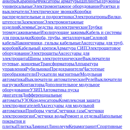
анкеры
Карабины
Фиксаторы арматуры
Шплинты
Пружины
универсальные
Электромонтажное оборудование
Розетки и
выключатели
Электрические звонки
Коробки
распределительные и подрозетники
Электропатроны
Вилки,
штепсели
Заземление
Электромонтажные
изделия
Клеммы
Средства диэлектрические
Трубки
термоусаживаемые
Изолирующие зажимы
Кабель и системы
для прокладки
Короба, трубы, металлорукав
Силовой
кабель
Наконечники, гильзы кабельные
Аксессуары для труб,
коробов
Кабельный крепеж
Арматура СИП
Электрощитовое
оборудование
Электрощиты
Аксессуары для
электрощита
Шины электротехнические
Выключатели
путевые, концевые
Трансформаторы
Аппаратура
управления
Рубильники
Предохранители
Частотные
преобразователи
Пускатели магнитные
Модульная
автоматика
Выключатели автоматические
Реле
Выключатели
нагрузки
Контакторы
Дополнительное модульное
оборудование
УЗИП
Автоматика пуска
двигателя
Дифференциальные
автоматы
УЗО
Конденсаторы
Комплексная защита
электродвигателей
Аксессуары для модульной
автоматики
Приборы учета
Счетчики газа
Счетчики
электроэнергии
Счетчики воды
Ремонт и отделка
Напольные
покрытия и
плитка
Плитка
Ламинат
Линолеум
Керамогранит
Спортивные