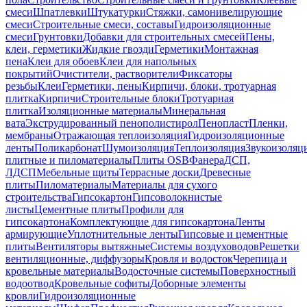
смеси
Шпатлевки
Штукатурки
Стяжки, самонивелирующие
смеси
Строительные смеси, составы
Гидроизоляционные
смеси
Грунтовки
Добавки для строительных смесей
Пены,
клеи, герметики
Жидкие гвозди
Герметики
Монтажная
пена
Клеи для обоев
Клеи для напольных
покрытий
Очистители, растворители
Фиксаторы
резьбы
Клеи
Герметики, пены
Кирпичи, блоки, тротуарная
плитка
Кирпичи
Строительные блоки
Тротуарная
плитка
Изоляционные материалы
Минеральная
вата
Экструдированный пенополистирол
Пенопласт
Пленки,
мембраны
Отражающая теплоизоляция
Гидроизоляционные
ленты
Поликарбонат
Шумоизоляция
Теплоизоляция
Звукоизоляц
плитные и пиломатериалы
Плиты OSB
Фанера
ДСП,
ЛДСП
Мебельные щиты
Террасные доски
Древесные
плиты
Пиломатериалы
Материалы для сухого
строительства
Гипсокартон
Гипсоволокнистые
листы
Цементные плиты
Профили для
гипсокартона
Комплектующие для гипсокартона
Ленты
армирующие
Уплотнительные ленты
Гипсовые и цементные
плиты
Вентиляторы вытяжные
Системы воздуховодов
Решетки
вентиляционные, диффузоры
Кровля и водосток
Черепица и
кровельные материалы
Водосточные системы
Поверхностный
водоотвод
Кровельные софиты
Доборные элементы
кровли
Гидроизоляционные