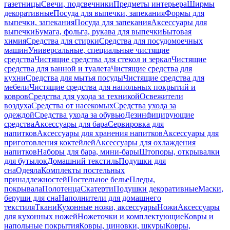
газетницы
Свечи, подсвечники
Предметы интерьера
Ширмы
декоративные
Посуда для выпечки, запекания
Формы для
выпечки, запекания
Посуда для запекания
Аксессуары для
выпечки
Бумага, фольга, рукава для выпечки
Бытовая
химия
Средства для стирки
Средства для посудомоечных
машин
Универсальные, специальные чистящие
средства
Чистящие средства для стекол и зеркал
Чистящие
средства для ванной и туалета
Чистящие средства для
кухни
Средства для мытья посуды
Чистящие средства для
мебели
Чистящие средства для напольных покрытий и
ковров
Средства для ухода за техникой
Освежители
воздуха
Средства от насекомых
Средства ухода за
одеждой
Средства ухода за обувью
Дезинфицирующие
средства
Аксессуары для бара
Сервировка для
напитков
Аксессуары для хранения напитков
Аксессуары для
приготовления коктейлей
Аксессуары для охлаждения
напитков
Наборы для бара, мини-бары
Штопоры, открывалки
для бутылок
Домашний текстиль
Подушки для
сна
Одеяла
Комплекты постельных
принадлежностей
Постельное белье
Пледы,
покрывала
Полотенца
Скатерти
Подушки декоративные
Маски,
беруши для сна
Наполнители для домашнего
текстиля
Ткани
Кухонные ножи, аксессуары
Ножи
Аксессуары
для кухонных ножей
Ножеточки и комплектующие
Ковры и
напольные покрытия
Ковры, циновки, шкуры
Ковры,