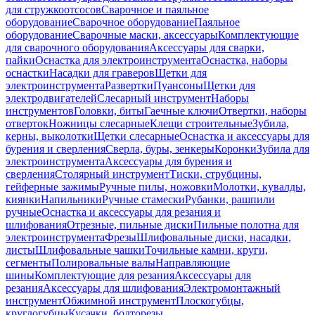
для стружкоотсосов
Сварочное и паяльное
оборудование
Сварочное оборудование
Паяльное
оборудование
Сварочные маски, аксессуары
Комплектующие
для сварочного оборудования
Аксессуары для сварки,
пайки
Оснастка для электроинструмента
Оснастка, наборы
оснастки
Насадки для граверов
Щетки для
электроинструмента
Развертки
Пуансоны
Щетки для
электродвигателей
Слесарный инструмент
Наборы
инструментов
Головки, биты
Гаечные ключи
Отвертки, наборы
отверток
Ножницы слесарные
Клещи строительные
Зубила,
керны, выколотки
Щетки слесарные
Оснастка и аксессуары для
бурения и сверления
Сверла, буры, зенкеры
Коронки
Зубила для
электроинструмента
Аксессуары для бурения и
сверления
Столярный инструмент
Тиски, струбцины,
гейферные зажимы
Ручные пилы, ножовки
Молотки, кувалды,
киянки
Напильники
Ручные стамески
Рубанки, рашпили
ручные
Оснастка и аксессуары для резания и
шлифования
Отрезные, пильные диски
Пильные полотна для
электроинструмента
Фрезы
Шлифовальные диски, насадки,
листы
Шлифовальные чашки
Точильные камни, круги,
сегменты
Полировальные валы
Направляющие
шины
Комплектующие для резания
Аксессуары для
резания
Аксессуары для шлифования
Электромонтажный
инструмент
Обжимной инструмент
Плоскогубцы,
круглогубцы
Кусачки, болторезы,