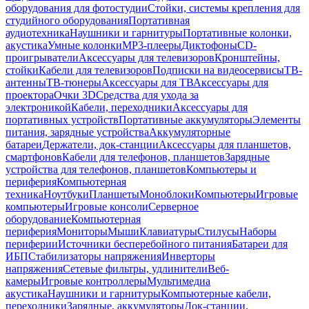
оборудования для фотостудии
Стойки, системы крепления для
студийного оборудования
Портативная
аудиотехника
Наушники и гарнитуры
Портативные колонки,
акустика
Умные колонки
MP3-плееры
Диктофоны
CD-
проигрыватели
Аксессуары для телевизоров
Кронштейны,
стойки
Кабели для телевизоров
Подписки на видеосервисы
ТВ-
антенны
ТВ-тюнеры
Аксессуары для ТВ
Аксессуары для
проектора
Очки 3D
Средства для ухода за
электроникой
Кабели, переходники
Аксессуары для
портативных устройств
Портативные аккумуляторы
Элементы
питания, зарядные устройства
Аккумуляторные
батареи
Держатели, док-станции
Аксессуары для планшетов,
смартфонов
Кабели для телефонов, планшетов
Зарядные
устройства для телефонов, планшетов
Компьютеры и
периферия
Компьютерная
техника
Ноутбуки
Планшеты
Моноблоки
Компьютеры
Игровые
компьютеры
Игровые консоли
Серверное
оборудование
Компьютерная
периферия
Мониторы
Мыши
Клавиатуры
Стилусы
Наборы
периферии
Источники бесперебойного питания
Батареи для
ИБП
Стабилизаторы напряжения
Инверторы
напряжения
Сетевые фильтры, удлинители
Веб-
камеры
Игровые контроллеры
Мультимедиа
акустика
Наушники и гарнитуры
Компьютерные кабели,
переходники
Зарядные, аккумуляторы
Док-станции,