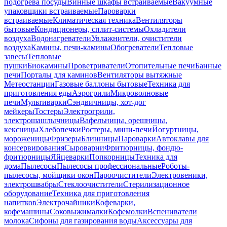
подогрева посуды
Винные шкафы встраиваемые
Вакуумные
упаковщики встраиваемые
Пароварки
встраиваемые
Климатическая техника
Вентиляторы
бытовые
Кондиционеры, сплит-системы
Охладители
воздуха
Водонагреватели
Увлажнители, очистители
воздуха
Камины, печи-камины
Обогреватели
Тепловые
завесы
Тепловые
пушки
Биокамины
Проветриватели
Отопительные печи
Банные
печи
Порталы для каминов
Вентиляторы вытяжные
Метеостанции
Газовые баллоны бытовые
Техника для
приготовления еды
Аэрогрили
Микроволновые
печи
Мультиварки
Сэндвичницы, хот-дог
мейкеры
Тостеры
Электрогрили,
электрошашлычницы
Вафельницы, орешницы,
кексницы
Хлебопечки
Ростеры, мини-печи
Йогуртницы,
мороженицы
Фризеры
Блинницы
Пароварки
Автоклавы для
консервирования
Сыроварни
Фритюрницы, фондю-
фритюрницы
Яйцеварки
Попкорницы
Техника для
дома
Пылесосы
Пылесосы профессиональные
Роботы-
пылесосы, мойщики окон
Пароочистители
Электровеники,
электрошвабры
Стеклоочистители
Стерилизационное
оборудование
Техника для приготовления
напитков
Электрочайники
Кофеварки,
кофемашины
Соковыжималки
Кофемолки
Вспениватели
молока
Сифоны для газирования воды
Аксессуары для