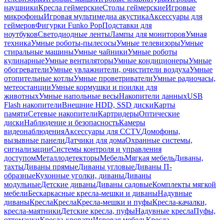
наушники
Кресла геймерские
Столы геймерские
Игровые
микрофоны
Игровая мультимедиа акустика
Аксессуары для
геймеров
Фигурки Funko Pop
Подставки для
ноутбуков
Светодиодные ленты
Лампы для мониторов
Умная
техника
Умные роботы-пылесосы
Умные телевизоры
Умные
стиральные машины
Умные чайники
Умные роботы
кулинарные
Умные вентиляторы
Умные кондиционеры
Умные
обогреватели
Умные увлажнители, очистители воздуха
Умные
отопительные котлы
Умные проветриватели
Умные радиочасы,
метеостанции
Умные кормушки и поилки для
животных
Умные напольные весы
Накопители данных
USB
Flash накопители
Внешние HDD, SSD диски
Карты
памяти
Сетевые накопители
Картридеры
Оптические
диски
Наблюдение и безопасность
Камеры
видеонаблюдения
Аксессуары для CCTV
Домофоны,
вызывные панели
Датчики для дома
Охранные системы,
сигнализации
Системы контроля и управления
доступом
Металлодетекторы
Мебель
Мягкая мебель
Диваны,
тахты
Диваны прямые
Диваны угловые
Диваны П-
образные
Кухонные уголки, диваны
Диваны
модульные
Детские диваны
Диваны садовые
Комплекты мягкой
мебели
Бескаркасные кресла-мешки и диваны
Надувные
диваны
Кресла
Кресла
Кресла-мешки и пуфы
Кресла-качалки,
кресла-маятники
Детские кресла, пуфы
Надувные кресла
Пуфы,
оттоманки
Кресла-кровати
Игровая мебель
Кресла