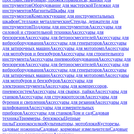
инструментов
Оборудование для мастерской
Тележки для
инструментов
Магниты
Шкафы для
инструментов
Комплектующие для инструментальных
шкафов
Стеллажи металлические
Стенды, держатели для
инструментов
Поддоны для инструментов
Аксессуары для
силовой и строительной техники
Аксессуары для
бензорезов
Аксессуары для бетоносмесителей
Аксессуары для
виброоборудования
Аксессуары для генераторов
Аксессуары
для затирочных машин
Аксессуары для мотопомп
Аксессуары
для мотобуров и бензобуров
Аксессуары для строительного
инструмента
Аксессуары пневмооборудования
Аксессуары для
бензорезов
Аксессуары для бетоносмесителей
Аксессуары для
виброоборудования
Аксессуары для генераторов
Аксессуары
для затирочных машин
Аксессуары для мотопомп
Аксессуары
для мотобуров и бензобуров
Аксессуары для
электроинструмента
Аксессуары для компрессоров,
пневмосистем
Аксессуары для сварки, пайки
Аксессуары для
станков
Аксессуары для стружкоотсосов
Аксессуары для
бурения и сверления
Аксессуары для резания
Аксессуары для
шлифования
Аксессуары для измерительных
приборов
Аксессуары для станков
Дом и сад
Садовая
техника
Триммеры, бензокосы
Цепные
пилы
Газонокосилки
Культиваторы, мотоблоки
Кусторезы,
садовые ножницы
Садовые, кормовые измельчители
Садовые