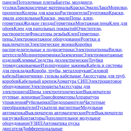
панели
Потолочные плиты
Багеты, молдинги,
уголки
Лакокрасочные материалы
Краски
Эмали
Лаки
Морилки,
пропитки
Колеры для краски
Растворители
Грунтовки
Краски,
эмали аэрозольные
Краски, эмали
Пены, клеи,
герметики
Жидкие гвозди
Герметики
Монтажная пена
Клеи для
обоев
Клеи для напольных покрытий
Очистители,
растворители
Фиксаторы резьбы
Клеи
Герметики,
пены
Электромонтажное оборудование
Розетки и
выключатели
Электрические звонки
Коробки
распределительные и подрозетники
Электропатроны
Вилки,
штепсели
Молниеприемники
Заземление
Электромонтажные
изделия
Клеммы
Средства диэлектрические
Трубки
термоусаживаемые
Изолирующие зажимы
Кабель и системы
для прокладки
Короба, трубы, металлорукав
Силовой
кабель
Наконечники, гильзы кабельные
Аксессуары для труб,
коробов
Кабельный крепеж
Арматура СИП
Электрощитовое
оборудование
Электрощиты
Аксессуары для
электрощита
Шины электротехнические
Выключатели
путевые, концевые
Трансформаторы
Аппаратура
управления
Рубильники
Предохранители
Частотные
преобразователи
Пускатели магнитные
Модульная
автоматика
Выключатели автоматические
Реле
Выключатели
нагрузки
Контакторы
Дополнительное модульное
оборудование
УЗИП
Автоматика пуска
двигателя
Дифференциальные