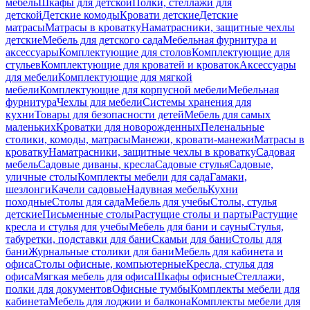
мебель
Шкафы для детской
Полки, стеллажи для
детской
Детские комоды
Кровати детские
Детские
матрасы
Матрасы в кроватку
Наматрасники, защитные чехлы
детские
Мебель для детского сада
Мебельная фурнитура и
аксессуары
Комплектующие для столов
Комплектующие для
стульев
Комплектующие для кроватей и кроваток
Аксессуары
для мебели
Комплектующие для мягкой
мебели
Комплектующие для корпусной мебели
Мебельная
фурнитура
Чехлы для мебели
Системы хранения для
кухни
Товары для безопасности детей
Мебель для самых
маленьких
Кроватки для новорожденных
Пеленальные
столики, комоды, матрасы
Манежи, кровати-манежи
Матрасы в
кроватку
Наматрасники, защитные чехлы в кроватку
Садовая
мебель
Садовые диваны, кресла
Садовые стулья
Садовые,
уличные столы
Комплекты мебели для сада
Гамаки,
шезлонги
Качели садовые
Надувная мебель
Кухни
походные
Столы для сада
Мебель для учебы
Столы, стулья
детские
Письменные столы
Растущие столы и парты
Растущие
кресла и стулья для учебы
Мебель для бани и сауны
Стулья,
табуретки, подставки для бани
Скамьи для бани
Столы для
бани
Журнальные столики для бани
Мебель для кабинета и
офиса
Столы офисные, компьютерные
Кресла, стулья для
офиса
Мягкая мебель для офиса
Шкафы офисные
Стеллажи,
полки для документов
Офисные тумбы
Комплекты мебели для
кабинета
Мебель для лоджии и балкона
Комплекты мебели для