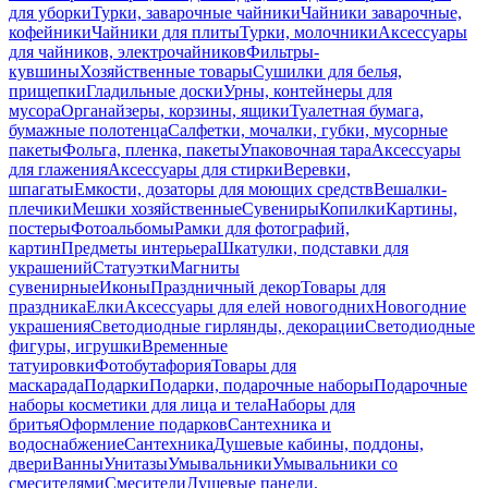
для уборки
Турки, заварочные чайники
Чайники заварочные,
кофейники
Чайники для плиты
Турки, молочники
Аксессуары
для чайников, электрочайников
Фильтры-
кувшины
Хозяйственные товары
Сушилки для белья,
прищепки
Гладильные доски
Урны, контейнеры для
мусора
Органайзеры, корзины, ящики
Туалетная бумага,
бумажные полотенца
Салфетки, мочалки, губки, мусорные
пакеты
Фольга, пленка, пакеты
Упаковочная тара
Аксессуары
для глажения
Аксессуары для стирки
Веревки,
шпагаты
Емкости, дозаторы для моющих средств
Вешалки-
плечики
Мешки хозяйственные
Сувениры
Копилки
Картины,
постеры
Фотоальбомы
Рамки для фотографий,
картин
Предметы интерьера
Шкатулки, подставки для
украшений
Статуэтки
Магниты
сувенирные
Иконы
Праздничный декор
Товары для
праздника
Елки
Аксессуары для елей новогодних
Новогодние
украшения
Светодиодные гирлянды, декорации
Светодиодные
фигуры, игрушки
Временные
татуировки
Фотобутафория
Товары для
маскарада
Подарки
Подарки, подарочные наборы
Подарочные
наборы косметики для лица и тела
Наборы для
бритья
Оформление подарков
Сантехника и
водоснабжение
Сантехника
Душевые кабины, поддоны,
двери
Ванны
Унитазы
Умывальники
Умывальники со
смесителями
Смесители
Душевые панели,