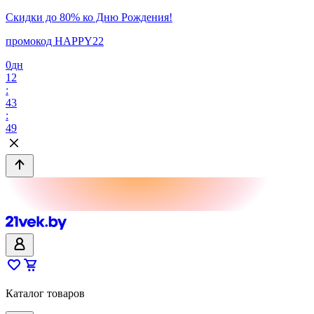
Скидки до 80% ко Дню Рождения!
промокод HAPPY22
0
дн
12
:
43
:
49
Каталог товаров