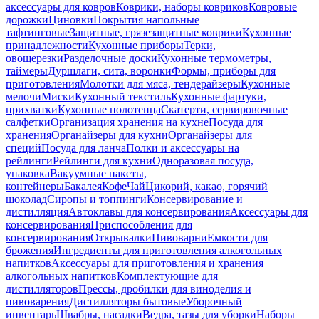
аксессуары для ковров
Коврики, наборы ковриков
Ковровые
дорожки
Циновки
Покрытия напольные
тафтинговые
Защитные, грязезащитные коврики
Кухонные
принадлежности
Кухонные приборы
Терки,
овощерезки
Разделочные доски
Кухонные термометры,
таймеры
Дуршлаги, сита, воронки
Формы, приборы для
приготовления
Молотки для мяса, тендерайзеры
Кухонные
мелочи
Миски
Кухонный текстиль
Кухонные фартуки,
прихватки
Кухонные полотенца
Скатерти, сервировочные
салфетки
Организация хранения на кухне
Посуда для
хранения
Органайзеры для кухни
Органайзеры для
специй
Посуда для ланча
Полки и аксессуары на
рейлинги
Рейлинги для кухни
Одноразовая посуда,
упаковка
Вакуумные пакеты,
контейнеры
Бакалея
Кофе
Чай
Цикорий, какао, горячий
шоколад
Сиропы и топпинги
Консервирование и
дистилляция
Автоклавы для консервирования
Аксессуары для
консервирования
Приспособления для
консервирования
Открывалки
Пивоварни
Емкости для
брожения
Ингредиенты для приготовления алкогольных
напитков
Аксессуары для приготовления и хранения
алкогольных напитков
Комплектующие для
дистилляторов
Прессы, дробилки для виноделия и
пивоварения
Дистилляторы бытовые
Уборочный
инвентарь
Швабры, насадки
Ведра, тазы для уборки
Наборы