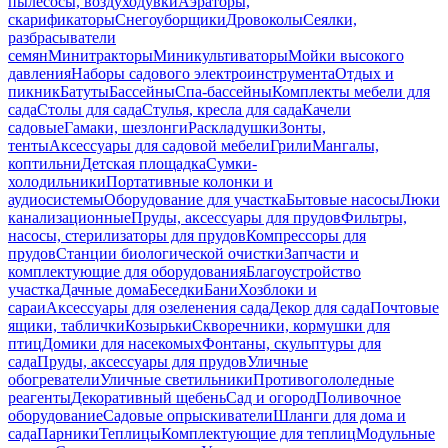
пылесосы, воздуходувки
Аэраторы,
скарификаторы
Снегоуборщики
Дровоколы
Сеялки,
разбрасыватели
семян
Минитракторы
Миникультиваторы
Мойки высокого
давления
Наборы садового электроинструмента
Отдых и
пикник
Батуты
Бассейны
Спа-бассейны
Комплекты мебели для
сада
Столы для сада
Стулья, кресла для сада
Качели
садовые
Гамаки, шезлонги
Раскладушки
Зонты,
тенты
Аксессуары для садовой мебели
Грили
Мангалы,
коптильни
Детская площадка
Сумки-
холодильники
Портативные колонки и
аудиосистемы
Оборудование для участка
Бытовые насосы
Люки
канализационные
Пруды, аксессуары для прудов
Фильтры,
насосы, стерилизаторы для прудов
Компрессоры для
прудов
Станции биологической очистки
Запчасти и
комплектующие для оборудования
Благоустройство
участка
Дачные дома
Беседки
Бани
Хозблоки и
сараи
Аксессуары для озеленения сада
Декор для сада
Почтовые
ящики, таблички
Козырьки
Скворечники, кормушки для
птиц
Домики для насекомых
Фонтаны, скульптуры для
сада
Пруды, аксессуары для прудов
Уличные
обогреватели
Уличные светильники
Противогололедные
реагенты
Декоративный щебень
Сад и огород
Поливочное
оборудование
Садовые опрыскиватели
Шланги для дома и
сада
Парники
Теплицы
Комплектующие для теплиц
Модульные