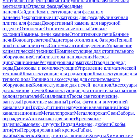
материалы
Шифер
Профнастил
Рулонная кровля
Кровельная
вентиляция
Отделка фасада
Фасадные
панели
Сайдинг
Комплектующие для фасадных
панелей
Декоративные штукатурки для фасада
Клинкерная
плитка для фасада
Декоративный камень для наружной
отделки
Отопление
Отопительные котлы
Газовые
колонки
Камины, печи-камины
Отопительные печи
Банные
печи
Водонагреватели
Радиаторы отопления, батареи
Теплый
пол
Теплые плинтусы
Системы антиобледенения
Управление
климатической техникой
Комплектующие для отопительного
оборудования
Стабилизаторы напряжения
Насосы
циркуляционные
Регулирующая арматура
Отвод и подвод
воды
Дымоходы и комплектующие
Управление климатической
техникой
Комплектующие для радиаторов
Комплектующие для
теплого пола
Топливо и аксессуары для отопительного
оборудования
Комплектующие для печей, каминов
Аксессуары
для каминов, печей
Комплектующие для отопительных котлов,
водонагревателей
Канализация
Тросы сантехнические,
вантузы
Прочистные машины
Трубы, фитинги внутренней
канализации
Трубы, фитинги наружной канализации
Люки
канализационные
Металлопрокат
Металлопрокат
Сваи
Заборы,
ограждения
Автоматика для ворот
Крепежные
изделия
Саморезы, шурупы
Гвозди
Анкеры, дюбели
Скобы,
штифты
Перфорированный крепеж
Гайки,
шайбы
Заклепки
Болты, винты, шпильки
Хомуты
Химические