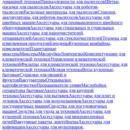
домашней техники
Принадлежности для пылесосов
Щетки,
насадки для пылесосов
Аксессуары для роботов-
пылесосов
Расходные материалы для пылесосов
Станции,
аккумуляторы для роботов-пылесосов
Аксессуары для
швейных машин
Аксессуары для промышленного швейного
оборудования
Аксессуары для стиральных и сушильных
машин
Аксессуары для пароочистителей,
отпаривателей
Аксессуары для стеклоочистителей
Техника для
измельчения продуктов
Блендеры
Кухонные комбайны,
измельчители
Планетарные
миксеры
Миксеры
Мясорубки
Ломтерезки
Комплектующие для
климатической техники
Управление климатической
техникой
Фильтры для климатической техники
Аксессуары для
климатической техники
Мелкая техника
Весы кухонные,
бытовые
Сушилки для овощей и
фруктов
Вакууматоры
Открывалки,
картофелечистки
Проращиватели семян
Маслобойки,
сепараторы бытовые
Аксессуары для крупной
техники
Аксессуары для вытяжек
Аксессуары для плит и
духовок
Аксессуары для холодильников
Аксессуары для
посудомоечных машин
Средства для посудомоечных
машин
Средства для ухода за техникой
Аксессуары для
кухонной техники
Аксессуары для микроволновых
печей
Вакуумные пакеты, контейнеры
Аксессуары для
кофемашин
Аксессуары для мультиварок,