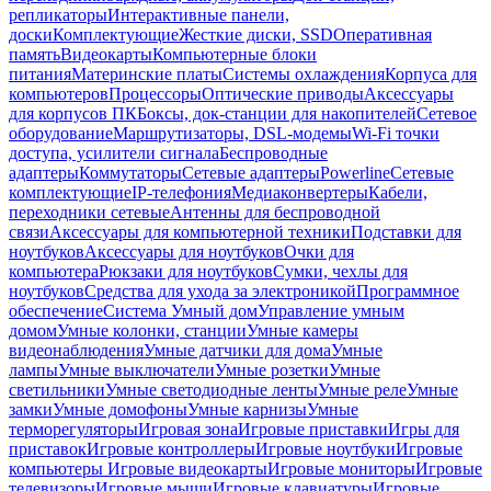
репликаторы
Интерактивные панели,
доски
Комплектующие
Жесткие диски, SSD
Оперативная
память
Видеокарты
Компьютерные блоки
питания
Материнские платы
Системы охлаждения
Корпуса для
компьютеров
Процессоры
Оптические приводы
Аксессуары
для корпусов ПК
Боксы, док-станции для накопителей
Сетевое
оборудование
Маршрутизаторы, DSL-модемы
Wi-Fi точки
доступа, усилители сигнала
Беспроводные
адаптеры
Коммутаторы
Сетевые адаптеры
Powerline
Сетевые
комплектующие
IP-телефония
Медиаконвертеры
Кабели,
переходники сетевые
Антенны для беспроводной
связи
Аксессуары для компьютерной техники
Подставки для
ноутбуков
Аксессуары для ноутбуков
Очки для
компьютера
Рюкзаки для ноутбуков
Сумки, чехлы для
ноутбуков
Средства для ухода за электроникой
Программное
обеспечение
Система Умный дом
Управление умным
домом
Умные колонки, станции
Умные камеры
видеонаблюдения
Умные датчики для дома
Умные
лампы
Умные выключатели
Умные розетки
Умные
светильники
Умные светодиодные ленты
Умные реле
Умные
замки
Умные домофоны
Умные карнизы
Умные
терморегуляторы
Игровая зона
Игровые приставки
Игры для
приставок
Игровые контроллеры
Игровые ноутбуки
Игровые
компьютеры
Игровые видеокарты
Игровые мониторы
Игровые
телевизоры
Игровые мыши
Игровые клавиатуры
Игровые