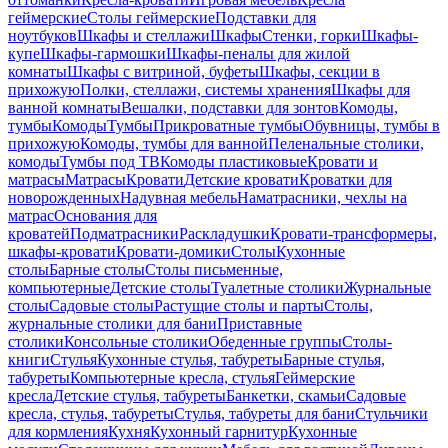
геймерские
Столы геймерские
Подставки для
ноутбуков
Шкафы и стеллажи
Шкафы
Стенки, горки
Шкафы-
купе
Шкафы-гармошки
Шкафы-пеналы для жилой
комнаты
Шкафы с витриной, буфеты
Шкафы, секции в
прихожую
Полки, стеллажи, системы хранения
Шкафы для
ванной комнаты
Вешалки, подставки для зонтов
Комоды,
тумбы
Комоды
Тумбы
Прикроватные тумбы
Обувницы, тумбы в
прихожую
Комоды, тумбы для ванной
Пеленальные столики,
комоды
Тумбы под ТВ
Комоды пластиковые
Кровати и
матрасы
Матрасы
Кровати
Детские кровати
Кроватки для
новорожденных
Надувная мебель
Наматрасники, чехлы на
матрас
Основания для
кроватей
Подматрасники
Раскладушки
Кровати-трансформеры,
шкафы-кровати
Кровати-домики
Столы
Кухонные
столы
Барные столы
Столы письменные,
компьютерные
Детские столы
Туалетные столики
Журнальные
столы
Садовые столы
Растущие столы и парты
Столы,
журнальные столики для бани
Приставные
столики
Консольные столики
Обеденные группы
Столы-
книги
Стулья
Кухонные стулья, табуреты
Барные стулья,
табуреты
Компьютерные кресла, стулья
Геймерские
кресла
Детские стулья, табуреты
Банкетки, скамьи
Садовые
кресла, стулья, табуреты
Стулья, табуреты для бани
Стульчики
для кормления
Кухня
Кухонный гарнитур
Кухонные