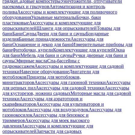
грядки
Садовые компостеры
Уничтожители, отпугиватели
насекомых и грызунов
Автоматизация и контроль
полива
Аксессуары и комплектующие для поливочного
оборудования
Укрывные материалы
Бочки, баки
пластиковые
Аксессуары и комплектующие для
опрыскивателей
Шланги для опрыскивателей
Товары для
бани
Бани
Сауны
Двери для бани и сауны
Бондарные
изделия
Банные принадлежности
Аксессуары для
бани
Оснащение и декор для бани
Измерительные приборы для
бани
Фитобочки, купели
Комплектующие для купелей
Окна
для бани
Мебель для бани и сауны
Ручки дверные для бани и
сауны
Эфирные масла
Спа-бассейны с
гидромассажем
Аксессуары и комплектующие для садовой
техники
Навесное оборудование
Двигатели для
мотоблоков
Прицепы для мотоблоков,
минитракторов
Аксессуары для газонной техники
Аксессуары
для цепных пил
Аксессуары для садовой техники
Аксессуары
для кусторезов, ножниц садовых
Моторные масла для садовой
техники
Аксессуары для аэратоторов и
скарификаторов
Аксессуары для культиваторов и
мотоблоков
Аксессуары для воздуходувок
Аксессуары для
газонокосилок
Аксессуары для бензокос и
триммеров
Аксессуары для моек высокого
давления
Аксессуары и комплектующие для
опрыскивателей
Запчасти для садовых