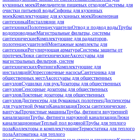
кухонных моек
Измельчители пищевых отходов
Системы для
очистки питьевой воды
Сифоны для кухонных
моек
Комплектующие для кухонных моек
Инженерная
сантехника
Инсталляции для
сантехники
Полотенцесушители
Отвод и подвод воды
Трубы
водопроводные
Магистральные фильтры, системы
сантехнические
Комплектующие для радиаторов,
полотенцесушителей
Монтажные комплекты для
сантехники
Регулирующая арматура
Системы защиты от
протечек
Люки сантехнические
Аксессуары для
магистральных фильтров, систем
сантехнических
Фитинги
Комплектующие для
инсталляций
Опрессовочные насосы
Сантехника для
общественных мест
Аксессуары для общественных
санузлов
Сушилки для рук
Дозаторы для общественных
санузлов
Сенсорные дозаторы для общественных
санузлов
Локтевые дозаторы для общественных
санузлов
Диспенсеры для бумажных полотенец
Диспенсеры
для туалетной бумаги
Канализация
Тросы сантехнические,
вантузы
Прочистные машины
Трубы, фитинги внутренней
канализации
Трубы, фитинги наружной канализации
Люки
канализационные
Теплый пол водяной
Трубы для теплого
пола
Коллекторы и комплектующие
Термостатика для теплого
пола
Автоматика для теплого
пола
Строительство
Строительные смеси и грунтовки
Клеевые