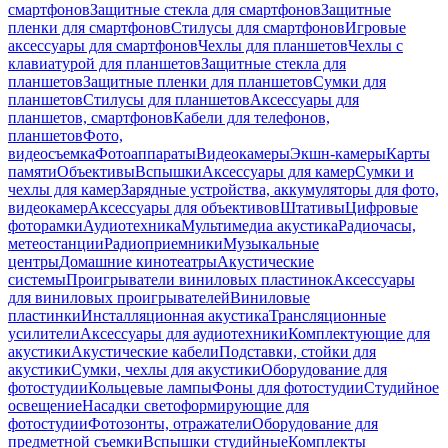
смартфонов
Защитные стекла для смартфонов
Защитные
пленки для смартфонов
Стилусы для смартфонов
Игровые
аксессуары для смартфонов
Чехлы для планшетов
Чехлы с
клавиатурой для планшетов
Защитные стекла для
планшетов
Защитные пленки для планшетов
Сумки для
планшетов
Стилусы для планшетов
Аксессуары для
планшетов, смартфонов
Кабели для телефонов,
планшетов
Фото,
видеосъемка
Фотоаппараты
Видеокамеры
Экшн-камеры
Карты
памяти
Объективы
Вспышки
Аксессуары для камер
Сумки и
чехлы для камер
Зарядные устройства, аккумуляторы для фото,
видеокамер
Аксессуары для объективов
Штативы
Цифровые
фоторамки
Аудиотехника
Мультимедиа акустика
Радиочасы,
метеостанции
Радиоприемники
Музыкальные
центры
Домашние кинотеатры
Акустические
системы
Проигрыватели виниловых пластинок
Аксессуары
для виниловых проигрывателей
Виниловые
пластинки
Инсталляционная акустика
Трансляционные
усилители
Аксессуары для аудиотехники
Комплектующие для
акустики
Акустические кабели
Подставки, стойки для
акустики
Сумки, чехлы для акустики
Оборудование для
фотостудии
Кольцевые лампы
Фоны для фотостудии
Студийное
освещение
Насадки светоформирующие для
фотостудии
Фотозонты, отражатели
Оборудование для
предметной съемки
Вспышки студийные
Комплекты