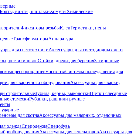
дверные
Болты, винты, шпильки
Хомуты
Химические
творители
Фиксаторы резьбы
Клеи
Герметики, пены
нцевые
Трансформаторы
Аппаратура
уары для светотехники
Аксессуары для светодиодных лент
езы, резчики швов
Стойки, дрели для бурения
Затирочные
ля компрессоров, пневмосистем
Системы пылеудаления для
ие для сварочного оборудования
Аксессуары для сварки,
щи строительные
Зубила, керны, выколотки
Щетки слесарные
чные стамески
Рубанки, рашпили ручные
енты
 ударные
енсеры для скотча
Аксессуары для малярных, отделочных
ная одежда
Спецодежда
Спецобувь
виброоборудования
Аксессуары для генераторов
Аксессуары для