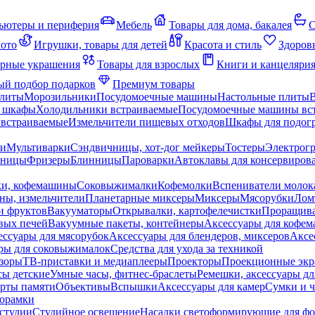
ьютеры и периферия
Мебель
Товары для дома, бакалея
С
мото
Игрушки, товары для детей
Красота и стиль
Здоров
рные украшения
Товары для взрослых
Книги и канцеляри
й подбор подарков
Премиум товары
плиты
Морозильники
Посудомоечные машины
Настольные плиты
 шкафы
Холодильники встраиваемые
Посудомоечные машины вс
встраиваемые
Измельчители пищевых отходов
Шкафы для подогр
чи
Мультиварки
Сэндвичницы, хот-дог мейкеры
Тостеры
Электрог
еницы
Фризеры
Блинницы
Пароварки
Автоклавы для консервиров
ки, кофемашины
Соковыжималки
Кофемолки
Вспениватели молок
ны, измельчители
Планетарные миксеры
Миксеры
Мясорубки
Лом
и фруктов
Вакууматоры
Открывалки, картофелечистки
Проращива
вых печей
Вакуумные пакеты, контейнеры
Аксессуары для кофе
ессуары для мясорубок
Аксессуары для блендеров, миксеров
Аксе
ры для соковыжималок
Средства для ухода за техникой
зоры
ТВ-приставки и медиаплееры
Проекторы
Проекционные эк
сы детские
Умные часы, фитнес-браслеты
Ремешки, аксессуары дл
рты памяти
Объективы
Вспышки
Аксессуары для камер
Сумки и ч
орамки
студии
Студийное освещение
Насадки светоформирующие для фо