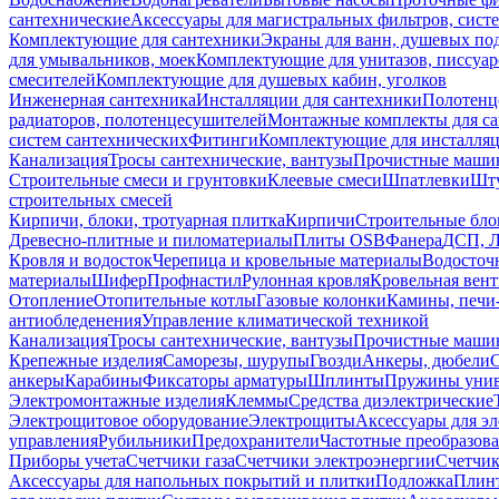
сантехнические
Аксессуары для магистральных фильтров, сист
Комплектующие для сантехники
Экраны для ванн, душевых по
для умывальников, моек
Комплектующие для унитазов, писсуар
смесителей
Комплектующие для душевых кабин, уголков
Инженерная сантехника
Инсталляции для сантехники
Полотенц
радиаторов, полотенцесушителей
Монтажные комплекты для с
систем сантехнических
Фитинги
Комплектующие для инсталля
Канализация
Тросы сантехнические, вантузы
Прочистные маши
Строительные смеси и грунтовки
Клеевые смеси
Шпатлевки
Шту
строительных смесей
Кирпичи, блоки, тротуарная плитка
Кирпичи
Строительные бло
Древесно-плитные и пиломатериалы
Плиты OSB
Фанера
ДСП, 
Кровля и водосток
Черепица и кровельные материалы
Водосточ
материалы
Шифер
Профнастил
Рулонная кровля
Кровельная вен
Отопление
Отопительные котлы
Газовые колонки
Камины, печи
антиобледенения
Управление климатической техникой
Канализация
Тросы сантехнические, вантузы
Прочистные маши
Крепежные изделия
Саморезы, шурупы
Гвозди
Анкеры, дюбели
анкеры
Карабины
Фиксаторы арматуры
Шплинты
Пружины унив
Электромонтажные изделия
Клеммы
Средства диэлектрические
Электрощитовое оборудование
Электрощиты
Аксессуары для э
управления
Рубильники
Предохранители
Частотные преобразов
Приборы учета
Счетчики газа
Счетчики электроэнергии
Счетчи
Аксессуары для напольных покрытий и плитки
Подложка
Плинт