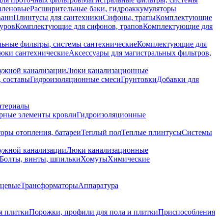
иленовые
Расширительные баки, гидроаккумуляторы
ванн
Плинтусы для сантехники
Сифоны, трапы
Комплектующие
уров
Комплектующие для сифонов, трапов
Комплектующие для
ьные фильтры, системы сантехнические
Комплектующие для
юки сантехнические
Аксессуары для магистральных фильтров,
ружной канализации
Люки канализационные
 составы
Гидроизоляционные смеси
Грунтовки
Добавки для
атериалы
рные элементы кровли
Гидроизоляционные
оры отопления, батареи
Теплый пол
Теплые плинтусы
Системы
ружной канализации
Люки канализационные
Болты, винты, шпильки
Хомуты
Химические
нцевые
Трансформаторы
Аппаратура
я плитки
Порожки, профили для пола и плитки
Приспособления