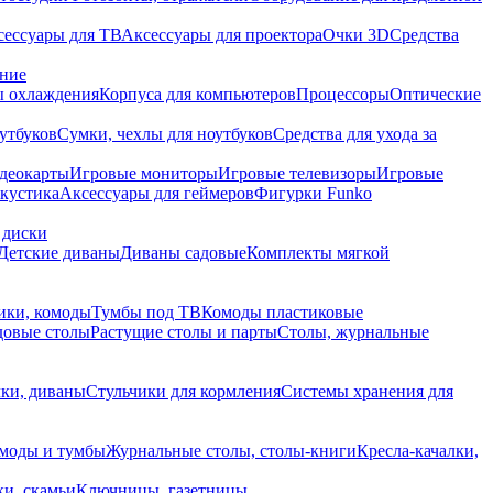
сессуары для ТВ
Аксессуары для проектора
Очки 3D
Средства
ание
 охлаждения
Корпуса для компьютеров
Процессоры
Оптические
утбуков
Сумки, чехлы для ноутбуков
Средства для ухода за
деокарты
Игровые мониторы
Игровые телевизоры
Игровые
акустика
Аксессуары для геймеров
Фигурки Funko
 диски
Детские диваны
Диваны садовые
Комплекты мягкой
ики, комоды
Тумбы под ТВ
Комоды пластиковые
довые столы
Растущие столы и парты
Столы, журнальные
ки, диваны
Стульчики для кормления
Системы хранения для
моды и тумбы
Журнальные столы, столы-книги
Кресла-качалки,
ки, скамьи
Ключницы, газетницы