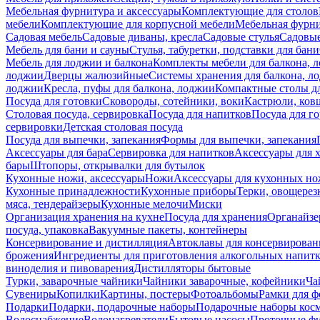
Мебельная фурнитура и аксессуары
Комплектующие для столов
мебели
Комплектующие для корпусной мебели
Мебельная фурн
Садовая мебель
Садовые диваны, кресла
Садовые стулья
Садовые
Мебель для бани и сауны
Стулья, табуретки, подставки для бани
Мебель для лоджии и балкона
Комплекты мебели для балкона, 
лоджии
Дверцы жалюзийные
Системы хранения для балкона, л
лоджии
Кресла, пуфы для балкона, лоджии
Компактные столы дл
Посуда для готовки
Сковороды, сотейники, воки
Кастрюли, ков
Столовая посуда, сервировка
Посуда для напитков
Посуда для г
сервировки
Детская столовая посуда
Посуда для выпечки, запекания
Формы для выпечки, запекания
Аксессуары для бара
Сервировка для напитков
Аксессуары для 
бары
Штопоры, открывалки для бутылок
Кухонные ножи, аксессуары
Ножи
Аксессуары для кухонных н
Кухонные принадлежности
Кухонные приборы
Терки, овощерез
мяса, тендерайзеры
Кухонные мелочи
Миски
Организация хранения на кухне
Посуда для хранения
Органайзе
посуда, упаковка
Вакуумные пакеты, контейнеры
Консервирование и дистилляция
Автоклавы для консервирован
брожения
Ингредиенты для приготовления алкогольных напит
виноделия и пивоварения
Дистилляторы бытовые
Турки, заварочные чайники
Чайники заварочные, кофейники
Ча
Сувениры
Копилки
Картины, постеры
Фотоальбомы
Рамки для ф
Подарки
Подарки, подарочные наборы
Подарочные наборы косм
Водоснабжение
Водонагреватели
Бытовые насосы
Проточные фи