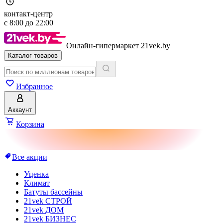
контакт-центр
с
8:00
до
22:00
Онлайн-гипермаркет 21vek.by
Каталог товаров
Избранное
Аккаунт
Корзина
Все акции
Уценка
Климат
Батуты бассейны
21vek СТРОЙ
21vek ДОМ
21vek БИЗНЕС