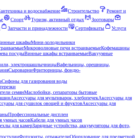
антехника и водоснабжение
Строительство
Ремонт и
ье
Спорт
Туризм, активный отдых
Зоотовары
я
Запчасти и принадлежности
Сертификаты
Услуги
Винные шкафы
Мини-холодильники
траиваемые
Микроволновые печи встраиваемые
Кофемашины
ева посуды
Винные шкафы встраиваемые
Вакуумные
рили, электрошашлычницы
Вафельницы, орешницы,
ания
Сыроварни
Фритюрницы, фондю-
а
Сифоны для газирования воды
терезки
тели семян
Маслобойки, сепараторы бытовые
машин
Аксессуары для мультиварок, хлебопечек
Аксессуары для
ссуары для сушилок овощей и фруктов
Аксессуары для
раны
Профессиональные дисплеи
я умных часов
Кабели для умных часов
ехлы для камер
Зарядные устройства, аккумуляторы для фото,
тостудии
Фотозонты, отражатели
Оборудование для предметной