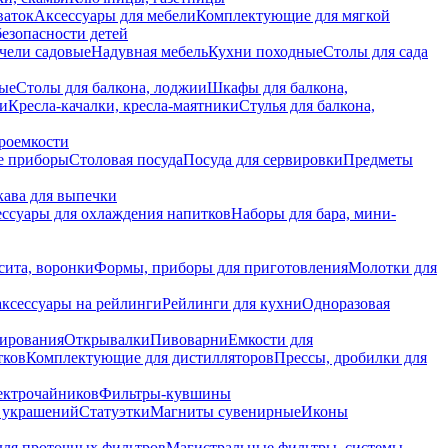
ваток
Аксессуары для мебели
Комплектующие для мягкой
безопасности детей
чели садовые
Надувная мебель
Кухни походные
Столы для сада
вые
Столы для балкона, лоджии
Шкафы для балкона,
ии
Кресла-качалки, кресла-маятники
Стулья для балкона,
роемкости
е приборы
Столовая посуда
Посуда для сервировки
Предметы
укава для выпечки
ссуары для охлаждения напитков
Наборы для бара, мини-
сита, воронки
Формы, приборы для приготовления
Молотки для
аксессуары на рейлинги
Рейлинги для кухни
Одноразовая
вирования
Открывалки
Пивоварни
Емкости для
тков
Комплектующие для дистилляторов
Прессы, дробилки для
лектрочайников
Фильтры-кувшины
я украшений
Статуэтки
Магниты сувенирные
Иконы
ля проточных фильтров
Магистральные фильтры, системы