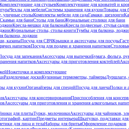
Комплектующие для стульев
Комплектующие для кроватей и кро
итура
Чехлы для мебели
Системы хранения для кухни
Товары для 
, уличные столы
Комплекты мебели для сада
Гамаки, шезлонги
Ка
Скамьи для бани
Столы для бани
Журнальные столики для бани
лоджии
Кресла-мешки для балкона
Кресла подвесные, стулья садо
оджии
Журнальные столы, столы-книги
Тумбы для балкона, лодж
я балкона, лоджии
ши, казаны
Посуда для СВЧ
Крышки и аксессуары для посуды
Гаст
орячих напитков
Посуда для подачи и хранения напитков
Столовы
Посуда для запекания
Аксессуары для выпечки
Бумага, фольга, р
хранения напитков
Аксессуары для приготовления коктейлей
Аксе
ожей
Ножеточки и комплектующие
ки
Разделочные доски
Кухонные термометры, таймеры
Дуршлаги, 
ры для кухни
Органайзеры для специй
Посуда для ланча
Полки и 
ия
Аксессуары для консервирования
Приспособления для консер
ков
Аксессуары для приготовления и хранения алкогольных напи
йники для плиты
Турки, молочники
Аксессуары для чайников, э
отографий, картин
Предметы интерьера
Шкатулки, подставки дл
етики для лица и тела
Наборы для бритья
Оформление подарков
льтры для воды
Фильтры-кувшины
Картриджи, комплектующие д