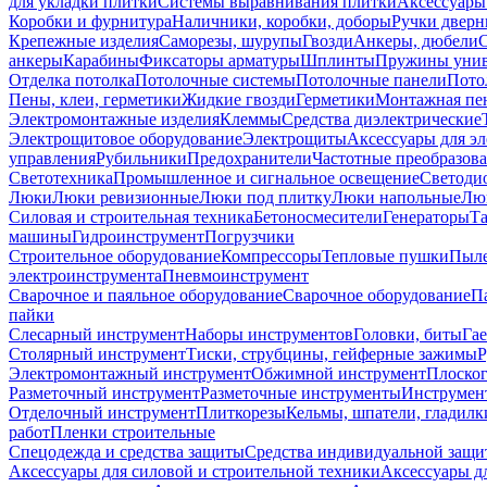
для укладки плитки
Системы выравнивания плитки
Аксессуары
Коробки и фурнитура
Наличники, коробки, доборы
Ручки дверн
Крепежные изделия
Саморезы, шурупы
Гвозди
Анкеры, дюбели
анкеры
Карабины
Фиксаторы арматуры
Шплинты
Пружины унив
Отделка потолка
Потолочные системы
Потолочные панели
Пото
Пены, клеи, герметики
Жидкие гвозди
Герметики
Монтажная пе
Электромонтажные изделия
Клеммы
Средства диэлектрические
Электрощитовое оборудование
Электрощиты
Аксессуары для э
управления
Рубильники
Предохранители
Частотные преобразов
Светотехника
Промышленное и сигнальное освещение
Светоди
Люки
Люки ревизионные
Люки под плитку
Люки напольные
Люк
Силовая и строительная техника
Бетоносмесители
Генераторы
Та
машины
Гидроинструмент
Погрузчики
Строительное оборудование
Компрессоры
Тепловые пушки
Пыле
электроинструмента
Пневмоинструмент
Сварочное и паяльное оборудование
Сварочное оборудование
П
пайки
Слесарный инструмент
Наборы инструментов
Головки, биты
Га
Столярный инструмент
Тиски, струбцины, гейферные зажимы
Р
Электромонтажный инструмент
Обжимной инструмент
Плоског
Разметочный инструмент
Разметочные инструменты
Инструмент
Отделочный инструмент
Плиткорезы
Кельмы, шпатели, гладилк
работ
Пленки строительные
Спецодежда и средства защиты
Средства индивидуальной защ
Аксессуары для силовой и строительной техники
Аксессуары дл