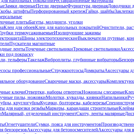
 для напольных покрытий
Реставрационные материалы
ые
Замки дверные
Петли дверные
Фурнитура дверная
Доводчики 
Скобы, штифты
Перфорированный крепеж
Гайки, шайбы
Заклепки
ерсальные
лочные плиты
Багеты, молдинги, уголки
на
Клеи для обоев
Клеи для напольных покрытий
Очистители, рас
Трубки термоусаживаемые
Изолирующие зажимы
лектрощита
Шины электротехнические
Выключатели путевые, ко
атели
Пускатели магнитные
одные ленты
Точечные светильники
Трековые светильники
Аксесс
и под покраску
ли, тельферы
Такелаж
Виброплиты, глубинные вибраторы
Бензор
сосы профессиональные
Стружкоотсосы
Домкраты
Аксессуары д
аяльное оборудование
Сварочные маски, аксессуары
Комплектующ
ечные ключи
Отвертки, наборы отверток
Ножницы слесарные
Кле
учные пилы, ножовки
Молотки, кувалды, киянки
Напильники
Ру
убцы, круглогубцы
Кусачки, болторезы, кабелерезы
Специнструм
ы для нарезки резьбы
Маркеры, карандаши строительные
Клейма
и
Малярный, отделочный инструмент
Скотч, ленты малярные
Дисп
иты
Огнетушители
Сумки, пояса для инструментов
Производствен
я бензорезов
Аксессуары для бетоносмесителей
Аксессуары для 