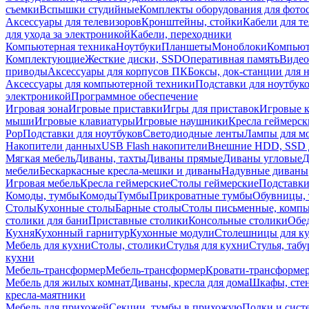
съемки
Вспышки студийные
Комплекты оборудования для фото
Аксессуары для телевизоров
Кронштейны, стойки
Кабели для т
для ухода за электроникой
Кабели, переходники
Компьютерная техника
Ноутбуки
Планшеты
Моноблоки
Компью
Комплектующие
Жесткие диски, SSD
Оперативная память
Видео
приводы
Аксессуары для корпусов ПК
Боксы, док-станции для 
Аксессуары для компьютерной техники
Подставки для ноутбук
электроникой
Программное обеспечение
Игровая зона
Игровые приставки
Игры для приставок
Игровые 
мыши
Игровые клавиатуры
Игровые наушники
Кресла геймерск
Pop
Подставки для ноутбуков
Светодиодные ленты
Лампы для м
Накопители данных
USB Flash накопители
Внешние HDD, SSD 
Мягкая мебель
Диваны, тахты
Диваны прямые
Диваны угловые
Д
мебели
Бескаркасные кресла-мешки и диваны
Надувные диваны
Игровая мебель
Кресла геймерские
Столы геймерские
Подставки
Комоды, тумбы
Комоды
Тумбы
Прикроватные тумбы
Обувницы, 
Столы
Кухонные столы
Барные столы
Столы письменные, комп
столики для бани
Приставные столики
Консольные столики
Обе
Кухня
Кухонный гарнитур
Кухонные модули
Столешницы для к
Мебель для кухни
Столы, столики
Стулья для кухни
Стулья, таб
кухни
Мебель-трансформер
Мебель-трансформер
Кровати-трансформе
Мебель для жилых комнат
Диваны, кресла для дома
Шкафы, стен
кресла-маятники
Мебель для прихожей
Секции, тумбы в прихожую
Полки и сист