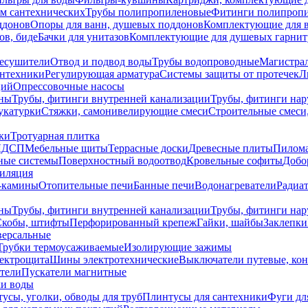
ем сантехнических
Трубы полипропиленовые
Фитинги полипроп
ддонов
Опоры для ванн, душевых поддонов
Комплектующие для 
ов, биде
Бачки для унитазов
Комплектующие для душевых гарнит
есушители
Отвод и подвод воды
Трубы водопроводные
Магистрал
антехники
Регулирующая арматура
Системы защиты от протечек
Л
ций
Опрессовочные насосы
ны
Трубы, фитинги внутренней канализации
Трубы, фитинги на
катурки
Стяжки, самонивелирующие смеси
Строительные смеси,
ки
Тротуарная плитка
ЛДСП
Мебельные щиты
Террасные доски
Древесные плиты
Пилом
ные системы
Поверхностный водоотвод
Кровельные софиты
Добо
тиляция
-камины
Отопительные печи
Банные печи
Водонагреватели
Радиат
ны
Трубы, фитинги внутренней канализации
Трубы, фитинги на
Скобы, штифты
Перфорированный крепеж
Гайки, шайбы
Заклепки
ерсальные
Трубки термоусаживаемые
Изолирующие зажимы
лектрощита
Шины электротехнические
Выключатели путевые, ко
атели
Пускатели магнитные
ки воды
усы, уголки, обводы для труб
Плинтусы для сантехники
Фуги дл