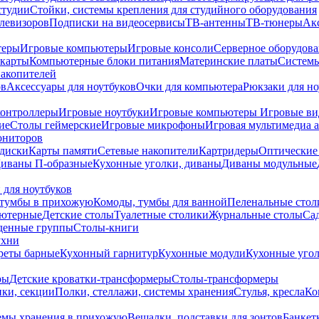
студии
Стойки, системы крепления для студийного оборудования
елевизоров
Подписки на видеосервисы
ТВ-антенны
ТВ-тюнеры
Ак
теры
Игровые компьютеры
Игровые консоли
Серверное оборудов
карты
Компьютерные блоки питания
Материнские платы
Системы
накопителей
ов
Аксессуары для ноутбуков
Очки для компьютера
Рюкзаки для но
контроллеры
Игровые ноутбуки
Игровые компьютеры
Игровые ви
ие
Столы геймерские
Игровые микрофоны
Игровая мультимедиа 
ониторов
диски
Карты памяти
Сетевые накопители
Картридеры
Оптические
иваны П-образные
Кухонные уголки, диваны
Диваны модульные
 для ноутбуков
тумбы в прихожую
Комоды, тумбы для ванной
Пеленальные стол
ьютерные
Детские столы
Туалетные столики
Журнальные столы
Са
денные группы
Столы-книги
ухни
уреты барные
Кухонный гарнитур
Кухонные модули
Кухонные угол
ры
Детские кроватки-трансформеры
Столы-трансформеры
ки, секции
Полки, стеллажи, системы хранения
Стулья, кресла
Ко
емы хранения в прихожую
Вешалки, подставки для зонтов
Банкет