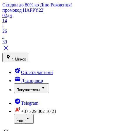
Скидки до 80% ко Дню Рождения!
промокод HAPPY22
02
дн
14
:
26
:
39
г. Минск
Оплата частями
Для юрлиц
Покупателям
Telegram
+375 29
302 10 21
Еще