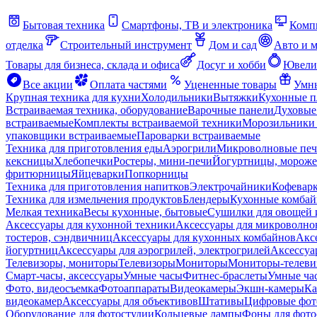
Бытовая техника
Смартфоны, ТВ и электроника
Комп
отделка
Строительный инструмент
Дом и сад
Авто и 
Товары для бизнеса, склада и офиса
Досуг и хобби
Ювели
Все акции
Оплата частями
Уцененные товары
Умны
Крупная техника для кухни
Холодильники
Вытяжки
Кухонные 
Встраиваемая техника, оборудование
Варочные панели
Духовые
встраиваемые
Комплекты встраиваемой техники
Морозильники 
упаковщики встраиваемые
Пароварки встраиваемые
Техника для приготовления еды
Аэрогрили
Микроволновые пе
кексницы
Хлебопечки
Ростеры, мини-печи
Йогуртницы, морож
фритюрницы
Яйцеварки
Попкорницы
Техника для приготовления напитков
Электрочайники
Кофевар
Техника для измельчения продуктов
Блендеры
Кухонные комбай
Мелкая техника
Весы кухонные, бытовые
Сушилки для овощей 
Аксессуары для кухонной техники
Аксессуары для микроволно
тостеров, сэндвичниц
Аксессуары для кухонных комбайнов
Акс
йогуртниц
Аксессуары для аэрогрилей, электрогрилей
Аксессуа
Телевизоры, мониторы
Телевизоры
Мониторы
Мониторы-телеви
Смарт-часы, аксессуары
Умные часы
Фитнес-браслеты
Умные ча
Фото, видеосъемка
Фотоаппараты
Видеокамеры
Экшн-камеры
Ка
видеокамер
Аксессуары для объективов
Штативы
Цифровые фот
Оборудование для фотостудии
Кольцевые лампы
Фоны для фото