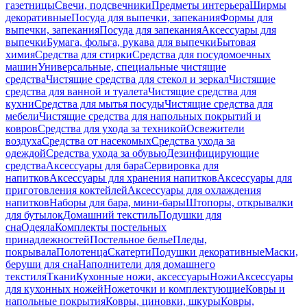
газетницы
Свечи, подсвечники
Предметы интерьера
Ширмы
декоративные
Посуда для выпечки, запекания
Формы для
выпечки, запекания
Посуда для запекания
Аксессуары для
выпечки
Бумага, фольга, рукава для выпечки
Бытовая
химия
Средства для стирки
Средства для посудомоечных
машин
Универсальные, специальные чистящие
средства
Чистящие средства для стекол и зеркал
Чистящие
средства для ванной и туалета
Чистящие средства для
кухни
Средства для мытья посуды
Чистящие средства для
мебели
Чистящие средства для напольных покрытий и
ковров
Средства для ухода за техникой
Освежители
воздуха
Средства от насекомых
Средства ухода за
одеждой
Средства ухода за обувью
Дезинфицирующие
средства
Аксессуары для бара
Сервировка для
напитков
Аксессуары для хранения напитков
Аксессуары для
приготовления коктейлей
Аксессуары для охлаждения
напитков
Наборы для бара, мини-бары
Штопоры, открывалки
для бутылок
Домашний текстиль
Подушки для
сна
Одеяла
Комплекты постельных
принадлежностей
Постельное белье
Пледы,
покрывала
Полотенца
Скатерти
Подушки декоративные
Маски,
беруши для сна
Наполнители для домашнего
текстиля
Ткани
Кухонные ножи, аксессуары
Ножи
Аксессуары
для кухонных ножей
Ножеточки и комплектующие
Ковры и
напольные покрытия
Ковры, циновки, шкуры
Ковры,