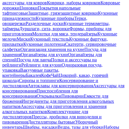
аксессуары для ковров
Коврики, наборы ковриков
Ковровые
дорожки
Циновки
Покрытия напольные
тафтинговые
Защитные, грязезащитные коврики
Кухонные
принадлежности
Кухонные приборы
Терки,
овощерезки
Разделочные доски
Кухонные термометры,
таймеры
Дуршлаги, сита, воронки
Формы, приборы для
приготовления
Молотки для мяса, тендерайзеры
Кухонные
мелочи
Миски
Кухонный текстиль
Кухонные фартуки,
прихватки
Кухонные полотенца
Скатерти, сервировочные
салфетки
Организация хранения на кухне
Посуда для
хранения
Органайзеры для кухни
Органайзеры для
специй
Посуда для ланча
Полки и аксессуары на
рейлинги
Рейлинги для кухни
Одноразовая посуда,
упаковка
Вакуумные пакеты,
контейнеры
Бакалея
Кофе
Чай
Цикорий, какао, горячий
шоколад
Сиропы и топпинги
Консервирование и
дистилляция
Автоклавы для консервирования
Аксессуары для
консервирования
Приспособления для
консервирования
Открывалки
Пивоварни
Емкости для
брожения
Ингредиенты для приготовления алкогольных
напитков
Аксессуары для приготовления и хранения
алкогольных напитков
Комплектующие для
дистилляторов
Прессы, дробилки для виноделия и
пивоварения
Дистилляторы бытовые
Уборочный
инвентарь
Швабры, насадки
Ведра, тазы для уборки
Наборы