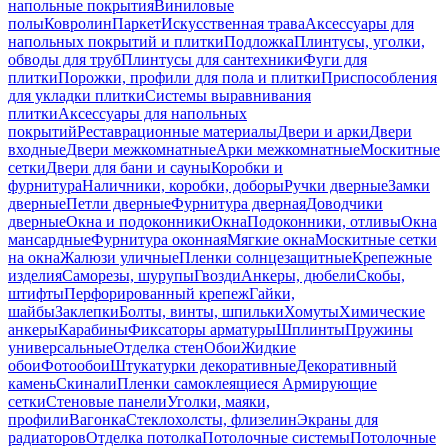
напольные покрытия
Виниловые
полы
Ковролин
Паркет
Искусственная трава
Аксессуары для
напольных покрытий и плитки
Подложка
Плинтусы, уголки,
обводы для труб
Плинтусы для сантехники
Фуги для
плитки
Порожки, профили для пола и плитки
Приспособления
для укладки плитки
Системы выравнивания
плитки
Аксессуары для напольных
покрытий
Реставрационные материалы
Двери и арки
Двери
входные
Двери межкомнатные
Арки межкомнатные
Москитные
сетки
Двери для бани и сауны
Коробки и
фурнитура
Наличники, коробки, доборы
Ручки дверные
Замки
дверные
Петли дверные
Фурнитура дверная
Доводчики
дверные
Окна и подоконники
Окна
Подоконники, отливы
Окна
мансардные
Фурнитура оконная
Мягкие окна
Москитные сетки
на окна
Жалюзи уличные
Пленки солнцезащитные
Крепежные
изделия
Саморезы, шурупы
Гвозди
Анкеры, дюбели
Скобы,
штифты
Перфорированный крепеж
Гайки,
шайбы
Заклепки
Болты, винты, шпильки
Хомуты
Химические
анкеры
Карабины
Фиксаторы арматуры
Шплинты
Пружины
универсальные
Отделка стен
Обои
Жидкие
обои
Фотообои
Штукатурки декоративные
Декоративный
камень
Скинали
Пленки самоклеящиеся
Армирующие
сетки
Стеновые панели
Уголки, маяки,
профили
Вагонка
Стеклохолсты, флизелин
Экраны для
радиаторов
Отделка потолка
Потолочные системы
Потолочные