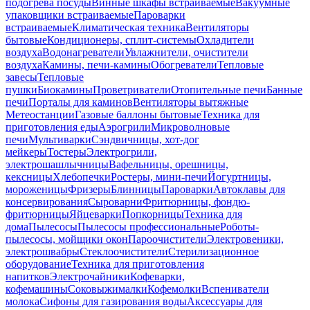
подогрева посуды
Винные шкафы встраиваемые
Вакуумные
упаковщики встраиваемые
Пароварки
встраиваемые
Климатическая техника
Вентиляторы
бытовые
Кондиционеры, сплит-системы
Охладители
воздуха
Водонагреватели
Увлажнители, очистители
воздуха
Камины, печи-камины
Обогреватели
Тепловые
завесы
Тепловые
пушки
Биокамины
Проветриватели
Отопительные печи
Банные
печи
Порталы для каминов
Вентиляторы вытяжные
Метеостанции
Газовые баллоны бытовые
Техника для
приготовления еды
Аэрогрили
Микроволновые
печи
Мультиварки
Сэндвичницы, хот-дог
мейкеры
Тостеры
Электрогрили,
электрошашлычницы
Вафельницы, орешницы,
кексницы
Хлебопечки
Ростеры, мини-печи
Йогуртницы,
мороженицы
Фризеры
Блинницы
Пароварки
Автоклавы для
консервирования
Сыроварни
Фритюрницы, фондю-
фритюрницы
Яйцеварки
Попкорницы
Техника для
дома
Пылесосы
Пылесосы профессиональные
Роботы-
пылесосы, мойщики окон
Пароочистители
Электровеники,
электрошвабры
Стеклоочистители
Стерилизационное
оборудование
Техника для приготовления
напитков
Электрочайники
Кофеварки,
кофемашины
Соковыжималки
Кофемолки
Вспениватели
молока
Сифоны для газирования воды
Аксессуары для