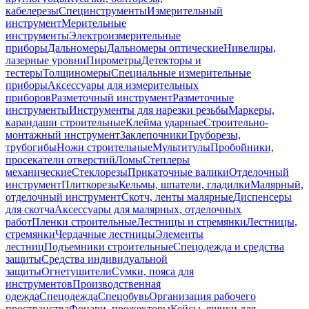
кабелерезы
Специнструменты
Измерительный
инструмент
Мерительные
инструменты
Электроизмерительные
приборы
Дальномеры
Дальномеры оптические
Нивелиры,
лазерные уровни
Пирометры
Детекторы и
тестеры
Толщиномеры
Специальные измерительные
приборы
Аксессуары для измерительных
приборов
Разметочный инструмент
Разметочные
инструменты
Инструменты для нарезки резьбы
Маркеры,
карандаши строительные
Клейма ударные
Строительно-
монтажный инструмент
Заклепочники
Труборезы,
трубогибы
Ножи строительные
Мультитулы
Пробойники,
просекатели отверстий
Ломы
Степлеры
механические
Стеклорезы
Прикаточные валики
Отделочный
инструмент
Плиткорезы
Кельмы, шпатели, гладилки
Малярный,
отделочный инструмент
Скотч, ленты малярные
Диспенсеры
для скотча
Аксессуары для малярных, отделочных
работ
Пленки строительные
Лестницы и стремянки
Лестницы,
стремянки
Чердачные лестницы
Элементы
лестниц
Подъемники строительные
Спецодежда и средства
защиты
Средства индивидуальной
защиты
Огнетушители
Сумки, пояса для
инструментов
Производственная
одежда
Спецодежда
Спецобувь
Организация рабочего
пространства
Фонари, прожекторы
Кейсы, ящики для