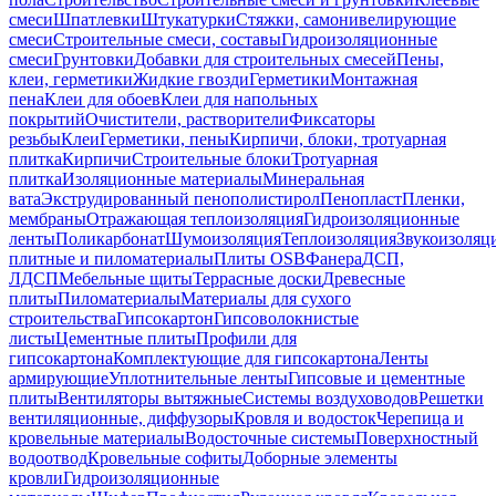
смеси
Шпатлевки
Штукатурки
Стяжки, самонивелирующие
смеси
Строительные смеси, составы
Гидроизоляционные
смеси
Грунтовки
Добавки для строительных смесей
Пены,
клеи, герметики
Жидкие гвозди
Герметики
Монтажная
пена
Клеи для обоев
Клеи для напольных
покрытий
Очистители, растворители
Фиксаторы
резьбы
Клеи
Герметики, пены
Кирпичи, блоки, тротуарная
плитка
Кирпичи
Строительные блоки
Тротуарная
плитка
Изоляционные материалы
Минеральная
вата
Экструдированный пенополистирол
Пенопласт
Пленки,
мембраны
Отражающая теплоизоляция
Гидроизоляционные
ленты
Поликарбонат
Шумоизоляция
Теплоизоляция
Звукоизоляц
плитные и пиломатериалы
Плиты OSB
Фанера
ДСП,
ЛДСП
Мебельные щиты
Террасные доски
Древесные
плиты
Пиломатериалы
Материалы для сухого
строительства
Гипсокартон
Гипсоволокнистые
листы
Цементные плиты
Профили для
гипсокартона
Комплектующие для гипсокартона
Ленты
армирующие
Уплотнительные ленты
Гипсовые и цементные
плиты
Вентиляторы вытяжные
Системы воздуховодов
Решетки
вентиляционные, диффузоры
Кровля и водосток
Черепица и
кровельные материалы
Водосточные системы
Поверхностный
водоотвод
Кровельные софиты
Доборные элементы
кровли
Гидроизоляционные