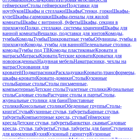
геймерские
Столы геймерские
Подставки для
ноутбуков
Шкафы и стеллажи
Шкафы
Стенки, горки
Шкафы-
купе
Шкафы-гармошки
Шкафы-пеналы для жилой
комнаты
Шкафы с витриной, буфеты
Шкафы, секции в
прихожую
Полки, стеллажи, системы хранения
Шкафы для
ванной комнаты
Вешалки, подставки для зонтов
Комоды,
тумбы
Комоды
Тумбы
Прикроватные тумбы
Обувницы, тумбы в
прихожую
Комоды, тумбы для ванной
Пеленальные столики,
комоды
Тумбы под ТВ
Комоды пластиковые
Кровати и
матрасы
Матрасы
Кровати
Детские кровати
Кроватки для
новорожденных
Надувная мебель
Наматрасники, чехлы на
матрас
Основания для
кроватей
Подматрасники
Раскладушки
Кровати-трансформеры,
шкафы-кровати
Кровати-домики
Столы
Кухонные
столы
Барные столы
Столы письменные,
компьютерные
Детские столы
Туалетные столики
Журнальные
столы
Садовые столы
Растущие столы и парты
Столы,
журнальные столики для бани
Приставные
столики
Консольные столики
Обеденные группы
Столы-
книги
Стулья
Кухонные стулья, табуреты
Барные стулья,
табуреты
Компьютерные кресла, стулья
Геймерские
кресла
Детские стулья, табуреты
Банкетки, скамьи
Садовые
кресла, стулья, табуреты
Стулья, табуреты для бани
Стульчики
для кормления
Кухня
Кухонный гарнитур
Кухонные