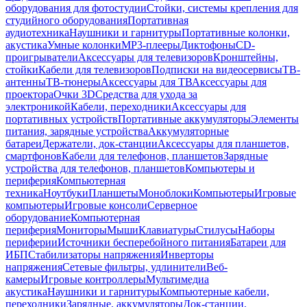
оборудования для фотостудии
Стойки, системы крепления для
студийного оборудования
Портативная
аудиотехника
Наушники и гарнитуры
Портативные колонки,
акустика
Умные колонки
MP3-плееры
Диктофоны
CD-
проигрыватели
Аксессуары для телевизоров
Кронштейны,
стойки
Кабели для телевизоров
Подписки на видеосервисы
ТВ-
антенны
ТВ-тюнеры
Аксессуары для ТВ
Аксессуары для
проектора
Очки 3D
Средства для ухода за
электроникой
Кабели, переходники
Аксессуары для
портативных устройств
Портативные аккумуляторы
Элементы
питания, зарядные устройства
Аккумуляторные
батареи
Держатели, док-станции
Аксессуары для планшетов,
смартфонов
Кабели для телефонов, планшетов
Зарядные
устройства для телефонов, планшетов
Компьютеры и
периферия
Компьютерная
техника
Ноутбуки
Планшеты
Моноблоки
Компьютеры
Игровые
компьютеры
Игровые консоли
Серверное
оборудование
Компьютерная
периферия
Мониторы
Мыши
Клавиатуры
Стилусы
Наборы
периферии
Источники бесперебойного питания
Батареи для
ИБП
Стабилизаторы напряжения
Инверторы
напряжения
Сетевые фильтры, удлинители
Веб-
камеры
Игровые контроллеры
Мультимедиа
акустика
Наушники и гарнитуры
Компьютерные кабели,
переходники
Зарядные, аккумуляторы
Док-станции,