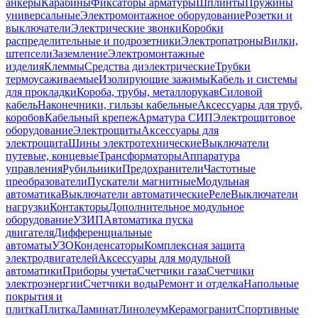
анкеры
Карабины
Фиксаторы арматуры
Шплинты
Пружины
универсальные
Электромонтажное оборудование
Розетки и
выключатели
Электрические звонки
Коробки
распределительные и подрозетники
Электропатроны
Вилки,
штепсели
Заземление
Электромонтажные
изделия
Клеммы
Средства диэлектрические
Трубки
термоусаживаемые
Изолирующие зажимы
Кабель и системы
для прокладки
Короба, трубы, металлорукав
Силовой
кабель
Наконечники, гильзы кабельные
Аксессуары для труб,
коробов
Кабельный крепеж
Арматура СИП
Электрощитовое
оборудование
Электрощиты
Аксессуары для
электрощита
Шины электротехнические
Выключатели
путевые, концевые
Трансформаторы
Аппаратура
управления
Рубильники
Предохранители
Частотные
преобразователи
Пускатели магнитные
Модульная
автоматика
Выключатели автоматические
Реле
Выключатели
нагрузки
Контакторы
Дополнительное модульное
оборудование
УЗИП
Автоматика пуска
двигателя
Дифференциальные
автоматы
УЗО
Конденсаторы
Комплексная защита
электродвигателей
Аксессуары для модульной
автоматики
Приборы учета
Счетчики газа
Счетчики
электроэнергии
Счетчики воды
Ремонт и отделка
Напольные
покрытия и
плитка
Плитка
Ламинат
Линолеум
Керамогранит
Спортивные