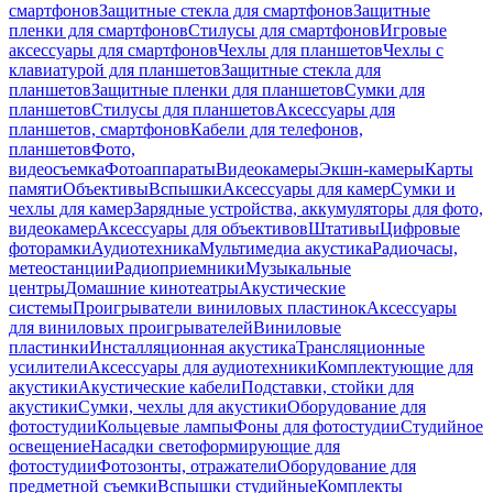
смартфонов
Защитные стекла для смартфонов
Защитные
пленки для смартфонов
Стилусы для смартфонов
Игровые
аксессуары для смартфонов
Чехлы для планшетов
Чехлы с
клавиатурой для планшетов
Защитные стекла для
планшетов
Защитные пленки для планшетов
Сумки для
планшетов
Стилусы для планшетов
Аксессуары для
планшетов, смартфонов
Кабели для телефонов,
планшетов
Фото,
видеосъемка
Фотоаппараты
Видеокамеры
Экшн-камеры
Карты
памяти
Объективы
Вспышки
Аксессуары для камер
Сумки и
чехлы для камер
Зарядные устройства, аккумуляторы для фото,
видеокамер
Аксессуары для объективов
Штативы
Цифровые
фоторамки
Аудиотехника
Мультимедиа акустика
Радиочасы,
метеостанции
Радиоприемники
Музыкальные
центры
Домашние кинотеатры
Акустические
системы
Проигрыватели виниловых пластинок
Аксессуары
для виниловых проигрывателей
Виниловые
пластинки
Инсталляционная акустика
Трансляционные
усилители
Аксессуары для аудиотехники
Комплектующие для
акустики
Акустические кабели
Подставки, стойки для
акустики
Сумки, чехлы для акустики
Оборудование для
фотостудии
Кольцевые лампы
Фоны для фотостудии
Студийное
освещение
Насадки светоформирующие для
фотостудии
Фотозонты, отражатели
Оборудование для
предметной съемки
Вспышки студийные
Комплекты