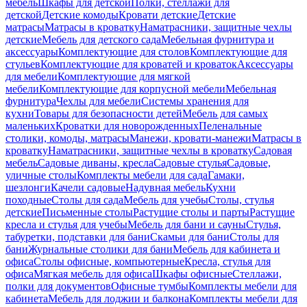
мебель
Шкафы для детской
Полки, стеллажи для
детской
Детские комоды
Кровати детские
Детские
матрасы
Матрасы в кроватку
Наматрасники, защитные чехлы
детские
Мебель для детского сада
Мебельная фурнитура и
аксессуары
Комплектующие для столов
Комплектующие для
стульев
Комплектующие для кроватей и кроваток
Аксессуары
для мебели
Комплектующие для мягкой
мебели
Комплектующие для корпусной мебели
Мебельная
фурнитура
Чехлы для мебели
Системы хранения для
кухни
Товары для безопасности детей
Мебель для самых
маленьких
Кроватки для новорожденных
Пеленальные
столики, комоды, матрасы
Манежи, кровати-манежи
Матрасы в
кроватку
Наматрасники, защитные чехлы в кроватку
Садовая
мебель
Садовые диваны, кресла
Садовые стулья
Садовые,
уличные столы
Комплекты мебели для сада
Гамаки,
шезлонги
Качели садовые
Надувная мебель
Кухни
походные
Столы для сада
Мебель для учебы
Столы, стулья
детские
Письменные столы
Растущие столы и парты
Растущие
кресла и стулья для учебы
Мебель для бани и сауны
Стулья,
табуретки, подставки для бани
Скамьи для бани
Столы для
бани
Журнальные столики для бани
Мебель для кабинета и
офиса
Столы офисные, компьютерные
Кресла, стулья для
офиса
Мягкая мебель для офиса
Шкафы офисные
Стеллажи,
полки для документов
Офисные тумбы
Комплекты мебели для
кабинета
Мебель для лоджии и балкона
Комплекты мебели для