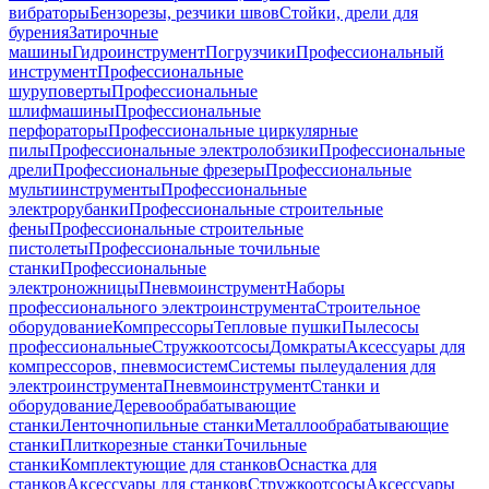
вибраторы
Бензорезы, резчики швов
Стойки, дрели для
бурения
Затирочные
машины
Гидроинструмент
Погрузчики
Профессиональный
инструмент
Профессиональные
шуруповерты
Профессиональные
шлифмашины
Профессиональные
перфораторы
Профессиональные циркулярные
пилы
Профессиональные электролобзики
Профессиональные
дрели
Профессиональные фрезеры
Профессиональные
мультиинструменты
Профессиональные
электрорубанки
Профессиональные строительные
фены
Профессиональные строительные
пистолеты
Профессиональные точильные
станки
Профессиональные
электроножницы
Пневмоинструмент
Наборы
профессионального электроинструмента
Строительное
оборудование
Компрессоры
Тепловые пушки
Пылесосы
профессиональные
Стружкоотсосы
Домкраты
Аксессуары для
компрессоров, пневмосистем
Системы пылеудаления для
электроинструмента
Пневмоинструмент
Станки и
оборудование
Деревообрабатывающие
станки
Ленточнопильные станки
Металлообрабатывающие
станки
Плиткорезные станки
Точильные
станки
Комплектующие для станков
Оснастка для
станков
Аксессуары для станков
Стружкоотсосы
Аксессуары