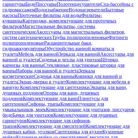
гарнитуры
Биде
Писсуары
Полотенцесушители
Спа-бассейны с
гидромассажем
Водоснабжение
Водонагреватели
Бытовые
насосы
Проточные фильтры для воды
Фильтры-
кувшины
Картриджи, комплектующие для проточных
фильтров
Магистральные фильтры, системы
сантехнические
Аксессуары для магистральных фильтров,
систем сантехнических
Трубы полипропиленовые
Фитинги
полипропиленовые
Расширительные баки,
гидроаккумуляторы
Обустройство ванной комнаты и
туалета
Мебель для ванной
Зеркала для ванной
Аксессуары для
ванной и туалета
Сиденья и чехлы для унитаза
Шторки,
карнизы для ванны
Стеклянные, пластиковые шторки для
ванны
Наборы для ванной и туалета
Зеркала
косметические
Сиденья для ванны
Коврики для ванной и
туалета
Экран-дверки в туалет
Комплектующие для мебели в
ванную
Комплектующие для сантехники
Экраны для ванн,
душевых поддонов
Опоры для ванн, душевых
поддонов
Комплектующие для ванн
Плинтусы для
сантехники
Сифоны, трапы
Комплектующие для
умывальников, моек
Комплектующие для унитазов, писсуаров,
биде
Бачки для унитазов
Комплектующие для душевых
гарнитуров
Комплектующие для сифонов,
трапов
Комплектующие для смесителей
Комплектующие для
душевых кабин, уголков
Сантехника для кухни
Кухонные
мойки
Кухонные мойки со смесителями
Смесители для