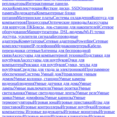
репликаторы
Интерактивные панели,
доски
Комплектующие
Жесткие диски, SSD
Оперативная
память
Видеокарты
Компьютерные блоки
питания
Материнские платы
Системы охлаждения
Корпуса для
компьютеров
Процессоры
Оптические приводы
Аксессуары
для корпусов ПК
Боксы, док-станции для накопителей
Сетевое
оборудование
Маршрутизаторы, DSL-модемы
Wi-Fi точки
доступа, усилители сигнала
Беспроводные
адаптеры
Коммутаторы
Сетевые адаптеры
Powerline
Сетевые
комплектующие
IP-телефония
Медиаконвертеры
Кабели,
переходники сетевые
Антенны для беспроводной
связи
Аксессуары для компьютерной техники
Подставки для
ноутбуков
Аксессуары для ноутбуков
Очки для
компьютера
Рюкзаки для ноутбуков
Сумки, чехлы для
ноутбуков
Средства для ухода за электроникой
Программное
обеспечение
Система Умный дом
Управление умным
домом
Умные колонки, станции
Умные камеры
видеонаблюдения
Умные датчики для дома
Умные
лампы
Умные выключатели
Умные розетки
Умные
светильники
Умные светодиодные ленты
Умные реле
Умные
замки
Умные домофоны
Умные карнизы
Умные
терморегуляторы
Игровая зона
Игровые приставки
Игры для
приставок
Игровые контроллеры
Игровые ноутбуки
Игровые
компьютеры
Игровые видеокарты
Игровые мониторы
Игровые
телевизоры
Игровые мыши
Игровые клавиатуры
Игровые