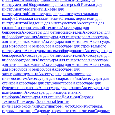
инструментов
Оборудование для мастерской
Тележки для
инструментов
Магниты
Шкафы для
инструментов
Комплектующие для инструментальных
шкафов
Стеллажи металлические
Стенды, держатели для
инструментов
Поддоны для инструментов
Аксессуары для
силовой и строительной техники
Аксессуары для
бензорезов
Аксессуары для бетоносмесителей
Аксессуары для
виброоборудования
Аксессуары для генераторов
Аксессуары
для затирочных машин
Аксессуары для мотопомп
Аксессуары
для мотобуров и бензобуров
Аксессуары для строительного
инструмента
Аксессуары пневмооборудования
Аксессуары для
бензорезов
Аксессуары для бетоносмесителей
Аксессуары для
виброоборудования
Аксессуары для генераторов
Аксессуары
для затирочных машин
Аксессуары для мотопомп
Аксессуары
для мотобуров и бензобуров
Аксессуары для
электроинструмента
Аксессуары для компрессоров,
пневмосистем
Аксессуары для сварки, пайки
Аксессуары для
станков
Аксессуары для стружкоотсосов
Аксессуары для
бурения и сверления
Аксессуары для резания
Аксессуары для
шлифования
Аксессуары для измерительных
приборов
Аксессуары для станков
Дом и сад
Садовая
техника
Триммеры, бензокосы
Цепные
пилы
Газонокосилки
Культиваторы, мотоблоки
Кусторезы,
садовые ножницы
Садовые, кормовые измельчители
Садовые