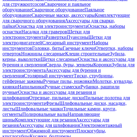
для стружкоотсосов
Сварочное и паяльное
оборудование
Сварочное оборудование
Паяльное
оборудование
Сварочные маски, аксессуары
Комплектующие
для сварочного оборудования
Аксессуары для сварки,
пайки
Оснастка для электроинструмента
Оснастка, наборы
оснастки
Насадки для граверов
Щетки для
электроинструмента
Развертки
Пуансоны
Щетки для
электродвигателей
Слесарный инструмент
Наборы
инструментов
Головки, биты
Гаечные ключи
Отвертки, наборы
отверток
Ножницы слесарные
Клещи строительные
Зубила,
керны, выколотки
Щетки слесарные
Оснастка и аксессуары для
бурения и сверления
Сверла, буры, зенкеры
Коронки
Зубила для
электроинструмента
Аксессуары для бурения и
сверления
Столярный инструмент
Тиски, струбцины,
гейферные зажимы
Ручные пилы, ножовки
Молотки, кувалды,
киянки
Напильники
Ручные стамески
Рубанки, рашпили
ручные
Оснастка и аксессуары для резания и
шлифования
Отрезные, пильные диски
Пильные полотна для
электроинструмента
Фрезы
Шлифовальные диски, насадки,
листы
Шлифовальные чашки
Точильные камни, круги,
сегменты
Полировальные валы
Направляющие
шины
Комплектующие для резания
Аксессуары для
резания
Аксессуары для шлифования
Электромонтажный
инструмент
Обжимной инструмент
Плоскогубцы,
круглогубцы
Кусачки, болторезы,