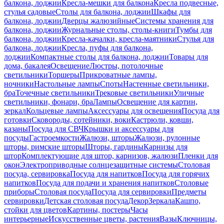
балкона, лоджии
Кресла-мешки для балкона
Кресла подвесные,
стулья садовые
Столы для балкона, лоджии
Шкафы для
балкона, лоджии
Дверцы жалюзийные
Системы хранения для
балкона, лоджии
Журнальные столы, столы-книги
Тумбы для
балкона, лоджии
Кресла-качалки, кресла-маятники
Стулья для
балкона, лоджии
Кресла, пуфы для балкона,
лоджии
Компактные столы для балкона, лоджии
Товары для
дома, бакалея
Освещение
Люстры, потолочные
светильники
Торшеры
Прикроватные лампы,
ночники
Настольные лампы
Споты
Настенные светильники,
бра
Точечные светильники
Трековые светильники
Уличные
светильники, фонари, бра
Лампы
Освещение для картин,
зеркал
Кольцевые лампы
Аксессуары для освещения
Посуда для
готовки
Сковороды, сотейники, воки
Кастрюли, ковши,
казаны
Посуда для СВЧ
Крышки и аксессуары для
посуды
Гастроемкости
Жалюзи, шторы
Жалюзи, рулонные
шторы, римские шторы
Шторы, гардины
Карнизы для
штор
Комплектующие для штор, карнизов, жалюзи
Пленки для
окон
Электроприводные солнцезащитные системы
Столовая
посуда, сервировка
Посуда для напитков
Посуда для горячих
напитков
Посуда для подачи и хранения напитков
Столовые
приборы
Столовая посуда
Посуда для сервировки
Предметы
сервировки
Детская столовая посуда
Декор
Зеркала
Кашпо,
стойки для цветов
Картины, постеры
Часы
интерьерные
Искусственные цветы, растения
Вазы
Ключницы,