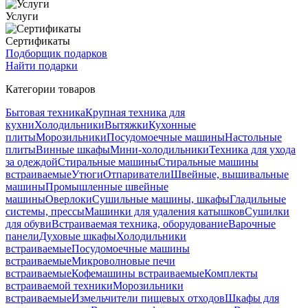
Услуги
Сертификаты
Подборщик подарков
Найти подарки
Категории товаров
Бытовая техника
Крупная техника для
кухни
Холодильники
Вытяжки
Кухонные
плиты
Морозильники
Посудомоечные машины
Настольные
плиты
Винные шкафы
Мини-холодильники
Техника для ухода
за одеждой
Стиральные машины
Стиральные машины
встраиваемые
Утюги
Отпариватели
Швейные, вышивальные
машины
Промышленные швейные
машины
Оверлоки
Сушильные машины, шкафы
Гладильные
системы, прессы
Машинки для удаления катышков
Сушилки
для обуви
Встраиваемая техника, оборудование
Варочные
панели
Духовые шкафы
Холодильники
встраиваемые
Посудомоечные машины
встраиваемые
Микроволновые печи
встраиваемые
Кофемашины встраиваемые
Комплекты
встраиваемой техники
Морозильники
встраиваемые
Измельчители пищевых отходов
Шкафы для