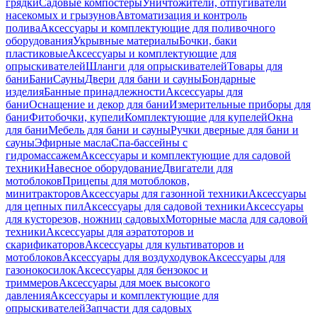
грядки
Садовые компостеры
Уничтожители, отпугиватели
насекомых и грызунов
Автоматизация и контроль
полива
Аксессуары и комплектующие для поливочного
оборудования
Укрывные материалы
Бочки, баки
пластиковые
Аксессуары и комплектующие для
опрыскивателей
Шланги для опрыскивателей
Товары для
бани
Бани
Сауны
Двери для бани и сауны
Бондарные
изделия
Банные принадлежности
Аксессуары для
бани
Оснащение и декор для бани
Измерительные приборы для
бани
Фитобочки, купели
Комплектующие для купелей
Окна
для бани
Мебель для бани и сауны
Ручки дверные для бани и
сауны
Эфирные масла
Спа-бассейны с
гидромассажем
Аксессуары и комплектующие для садовой
техники
Навесное оборудование
Двигатели для
мотоблоков
Прицепы для мотоблоков,
минитракторов
Аксессуары для газонной техники
Аксессуары
для цепных пил
Аксессуары для садовой техники
Аксессуары
для кусторезов, ножниц садовых
Моторные масла для садовой
техники
Аксессуары для аэратоторов и
скарификаторов
Аксессуары для культиваторов и
мотоблоков
Аксессуары для воздуходувок
Аксессуары для
газонокосилок
Аксессуары для бензокос и
триммеров
Аксессуары для моек высокого
давления
Аксессуары и комплектующие для
опрыскивателей
Запчасти для садовых