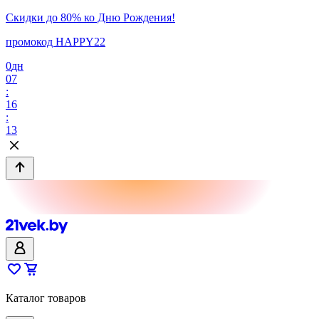
Скидки до 80% ко Дню Рождения!
промокод HAPPY22
0
дн
07
:
16
:
13
Каталог товаров