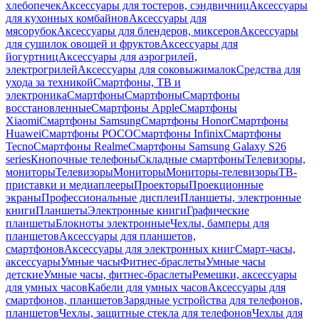
хлебопечек
Аксессуары для тостеров, сэндвичниц
Аксессуары
для кухонных комбайнов
Аксессуары для
мясорубок
Аксессуары для блендеров, миксеров
Аксессуары
для сушилок овощей и фруктов
Аксессуары для
йогуртниц
Аксессуары для аэрогрилей,
электрогрилей
Аксессуары для соковыжималок
Средства для
ухода за техникой
Смартфоны, ТВ и
электроника
Смартфоны
Смартфоны
Смартфоны
восстановленные
Смартфоны Apple
Смартфоны
Xiaomi
Смартфоны Samsung
Смартфоны Honor
Смартфоны
Huawei
Смартфоны POCO
Смартфоны Infinix
Смартфоны
Tecno
Смартфоны Realme
Смартфоны Samsung Galaxy S26
series
Кнопочные телефоны
Складные смартфоны
Телевизоры,
мониторы
Телевизоры
Мониторы
Мониторы-телевизоры
ТВ-
приставки и медиаплееры
Проекторы
Проекционные
экраны
Профессиональные дисплеи
Планшеты, электронные
книги
Планшеты
Электронные книги
Графические
планшеты
Блокноты электронные
Чехлы, бамперы для
планшетов
Аксессуары для планшетов,
смартфонов
Аксессуары для электронных книг
Смарт-часы,
аксессуары
Умные часы
Фитнес-браслеты
Умные часы
детские
Умные часы, фитнес-браслеты
Ремешки, аксессуары
для умных часов
Кабели для умных часов
Аксессуары для
смартфонов, планшетов
Зарядные устройства для телефонов,
планшетов
Чехлы, защитные стекла для телефонов
Чехлы для