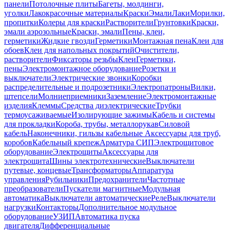
панели
Потолочные плиты
Багеты, молдинги,
уголки
Лакокрасочные материалы
Краски
Эмали
Лаки
Морилки,
пропитки
Колеры для краски
Растворители
Грунтовки
Краски,
эмали аэрозольные
Краски, эмали
Пены, клеи,
герметики
Жидкие гвозди
Герметики
Монтажная пена
Клеи для
обоев
Клеи для напольных покрытий
Очистители,
растворители
Фиксаторы резьбы
Клеи
Герметики,
пены
Электромонтажное оборудование
Розетки и
выключатели
Электрические звонки
Коробки
распределительные и подрозетники
Электропатроны
Вилки,
штепсели
Молниеприемники
Заземление
Электромонтажные
изделия
Клеммы
Средства диэлектрические
Трубки
термоусаживаемые
Изолирующие зажимы
Кабель и системы
для прокладки
Короба, трубы, металлорукав
Силовой
кабель
Наконечники, гильзы кабельные
Аксессуары для труб,
коробов
Кабельный крепеж
Арматура СИП
Электрощитовое
оборудование
Электрощиты
Аксессуары для
электрощита
Шины электротехнические
Выключатели
путевые, концевые
Трансформаторы
Аппаратура
управления
Рубильники
Предохранители
Частотные
преобразователи
Пускатели магнитные
Модульная
автоматика
Выключатели автоматические
Реле
Выключатели
нагрузки
Контакторы
Дополнительное модульное
оборудование
УЗИП
Автоматика пуска
двигателя
Дифференциальные