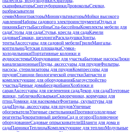
пылесосы, воздуходувки
Аэраторы,
скарификаторы
Снегоуборщики
Дровоколы
Сеялки,
разбрасыватели
семян
Минитракторы
Миникультиваторы
Мойки высокого
давления
Наборы садового электроинструмента
Отдых и
пикник
Батуты
Бассейны
Спа-бассейны
Комплекты мебели для
сада
Столы для сада
Стулья, кресла для сада
Качели
садовые
Гамаки, шезлонги
Раскладушки
Зонты,
тенты
Аксессуары для садовой мебели
Грили
Мангалы,
коптильни
Детская площадка
Сумки-
холодильники
Портативные колонки и
аудиосистемы
Оборудование для участка
Бытовые насосы
Люки
канализационные
Пруды, аксессуары для прудов
Фильтры,
насосы, стерилизаторы для прудов
Компрессоры для
прудов
Станции биологической очистки
Запчасти и
комплектующие для оборудования
Благоустройство
участка
Дачные дома
Беседки
Бани
Хозблоки и
сараи
Аксессуары для озеленения сада
Декор для сада
Почтовые
ящики, таблички
Козырьки
Скворечники, кормушки для
птиц
Домики для насекомых
Фонтаны, скульптуры для
сада
Пруды, аксессуары для прудов
Уличные
обогреватели
Уличные светильники
Противогололедные
реагенты
Декоративный щебень
Сад и огород
Поливочное
оборудование
Садовые опрыскиватели
Шланги для дома и
сада
Парники
Теплицы
Комплектующие для теплиц
Модульные