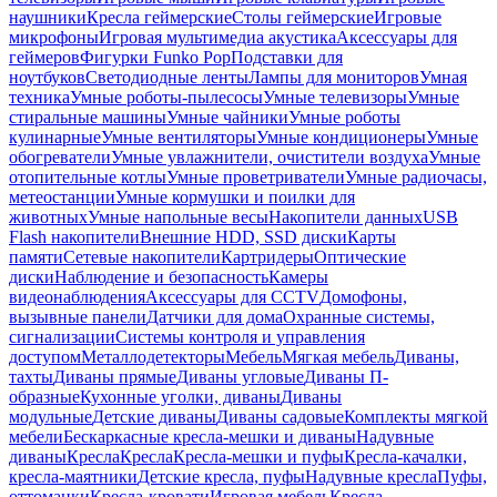
наушники
Кресла геймерские
Столы геймерские
Игровые
микрофоны
Игровая мультимедиа акустика
Аксессуары для
геймеров
Фигурки Funko Pop
Подставки для
ноутбуков
Светодиодные ленты
Лампы для мониторов
Умная
техника
Умные роботы-пылесосы
Умные телевизоры
Умные
стиральные машины
Умные чайники
Умные роботы
кулинарные
Умные вентиляторы
Умные кондиционеры
Умные
обогреватели
Умные увлажнители, очистители воздуха
Умные
отопительные котлы
Умные проветриватели
Умные радиочасы,
метеостанции
Умные кормушки и поилки для
животных
Умные напольные весы
Накопители данных
USB
Flash накопители
Внешние HDD, SSD диски
Карты
памяти
Сетевые накопители
Картридеры
Оптические
диски
Наблюдение и безопасность
Камеры
видеонаблюдения
Аксессуары для CCTV
Домофоны,
вызывные панели
Датчики для дома
Охранные системы,
сигнализации
Системы контроля и управления
доступом
Металлодетекторы
Мебель
Мягкая мебель
Диваны,
тахты
Диваны прямые
Диваны угловые
Диваны П-
образные
Кухонные уголки, диваны
Диваны
модульные
Детские диваны
Диваны садовые
Комплекты мягкой
мебели
Бескаркасные кресла-мешки и диваны
Надувные
диваны
Кресла
Кресла
Кресла-мешки и пуфы
Кресла-качалки,
кресла-маятники
Детские кресла, пуфы
Надувные кресла
Пуфы,
оттоманки
Кресла-кровати
Игровая мебель
Кресла