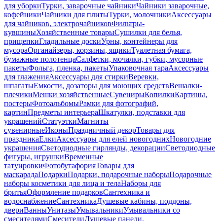
для уборки
Турки, заварочные чайники
Чайники заварочные,
кофейники
Чайники для плиты
Турки, молочники
Аксессуары
для чайников, электрочайников
Фильтры-
кувшины
Хозяйственные товары
Сушилки для белья,
прищепки
Гладильные доски
Урны, контейнеры для
мусора
Органайзеры, корзины, ящики
Туалетная бумага,
бумажные полотенца
Салфетки, мочалки, губки, мусорные
пакеты
Фольга, пленка, пакеты
Упаковочная тара
Аксессуары
для глажения
Аксессуары для стирки
Веревки,
шпагаты
Емкости, дозаторы для моющих средств
Вешалки-
плечики
Мешки хозяйственные
Сувениры
Копилки
Картины,
постеры
Фотоальбомы
Рамки для фотографий,
картин
Предметы интерьера
Шкатулки, подставки для
украшений
Статуэтки
Магниты
сувенирные
Иконы
Праздничный декор
Товары для
праздника
Елки
Аксессуары для елей новогодних
Новогодние
украшения
Светодиодные гирлянды, декорации
Светодиодные
фигуры, игрушки
Временные
татуировки
Фотобутафория
Товары для
маскарада
Подарки
Подарки, подарочные наборы
Подарочные
наборы косметики для лица и тела
Наборы для
бритья
Оформление подарков
Сантехника и
водоснабжение
Сантехника
Душевые кабины, поддоны,
двери
Ванны
Унитазы
Умывальники
Умывальники со
смесителями
Смесители
Душевые панели,