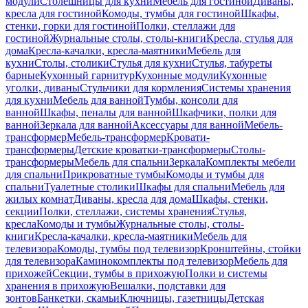
модули
Столешницы для кухни
Мебель для гостиной
Диваны,
кресла для гостиной
Комоды, тумбы для гостиной
Шкафы,
стенки, горки для гостиной
Полки, стеллажи для
гостиной
Журнальные столы, столы-книги
Кресла, стулья для
дома
Кресла-качалки, кресла-маятники
Мебель для
кухни
Столы, столики
Стулья для кухни
Стулья, табуреты
барные
Кухонный гарнитур
Кухонные модули
Кухонные
уголки, диваны
Стульчики для кормления
Системы хранения
для кухни
Мебель для ванной
Тумбы, консоли для
ванной
Шкафы, пеналы для ванной
Шкафчики, полки для
ванной
Зеркала для ванной
Аксессуары для ванной
Мебель-
трансформер
Мебель-трансформер
Кровати-
трансформеры
Детские кроватки-трансформеры
Столы-
трансформеры
Мебель для спальни
Зеркала
Комплекты мебели
для спальни
Прикроватные тумбы
Комоды и тумбы для
спальни
Туалетные столики
Шкафы для спальни
Мебель для
жилых комнат
Диваны, кресла для дома
Шкафы, стенки,
секции
Полки, стеллажи, системы хранения
Стулья,
кресла
Комоды и тумбы
Журнальные столы, столы-
книги
Кресла-качалки, кресла-маятники
Мебель для
телевизора
Комоды, тумбы под телевизор
Кронштейны, стойки
для телевизора
Каминокомплекты под телевизор
Мебель для
прихожей
Секции, тумбы в прихожую
Полки и системы
хранения в прихожую
Вешалки, подставки для
зонтов
Банкетки, скамьи
Ключницы, газетницы
Детская