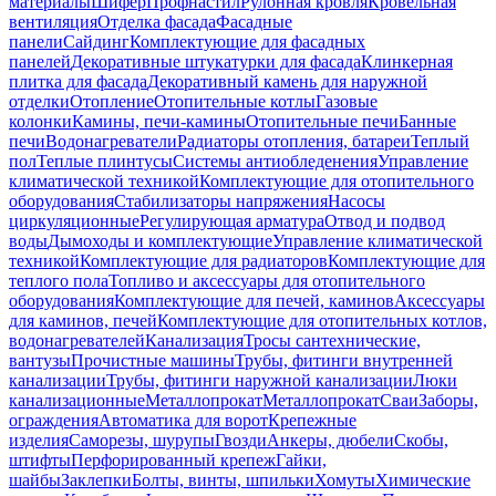
материалы
Шифер
Профнастил
Рулонная кровля
Кровельная
вентиляция
Отделка фасада
Фасадные
панели
Сайдинг
Комплектующие для фасадных
панелей
Декоративные штукатурки для фасада
Клинкерная
плитка для фасада
Декоративный камень для наружной
отделки
Отопление
Отопительные котлы
Газовые
колонки
Камины, печи-камины
Отопительные печи
Банные
печи
Водонагреватели
Радиаторы отопления, батареи
Теплый
пол
Теплые плинтусы
Системы антиобледенения
Управление
климатической техникой
Комплектующие для отопительного
оборудования
Стабилизаторы напряжения
Насосы
циркуляционные
Регулирующая арматура
Отвод и подвод
воды
Дымоходы и комплектующие
Управление климатической
техникой
Комплектующие для радиаторов
Комплектующие для
теплого пола
Топливо и аксессуары для отопительного
оборудования
Комплектующие для печей, каминов
Аксессуары
для каминов, печей
Комплектующие для отопительных котлов,
водонагревателей
Канализация
Тросы сантехнические,
вантузы
Прочистные машины
Трубы, фитинги внутренней
канализации
Трубы, фитинги наружной канализации
Люки
канализационные
Металлопрокат
Металлопрокат
Сваи
Заборы,
ограждения
Автоматика для ворот
Крепежные
изделия
Саморезы, шурупы
Гвозди
Анкеры, дюбели
Скобы,
штифты
Перфорированный крепеж
Гайки,
шайбы
Заклепки
Болты, винты, шпильки
Хомуты
Химические