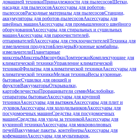
домашней техники
Принадлежности для пылесосов
Щетки,
насадки для пылесосов
Аксессуары для роботов-
пылесосов
Расходные материалы для пылесосов
Станции,
аккумуляторы для роботов-пылесосов
Аксессуары для
швейных машин
Аксессуары для промышленного швейного
оборудования
Аксессуары для стиральных и сушильных
машин
Аксессуары для пароочистителей,
отпаривателей
Аксессуары для стеклоочистителей
Техника для
измельчения продуктов
Блендеры
Кухонные комбайны,
измельчители
Планетарные
миксеры
Миксеры
Мясорубки
Ломтерезки
Комплектующие для
климатической техники
Управление климатической
техникой
Фильтры для климатической техники
Аксессуары для
климатической техники
Мелкая техника
Весы кухонные,
бытовые
Сушилки для овощей и
фруктов
Вакууматоры
Открывалки,
картофелечистки
Проращиватели семян
Маслобойки,
сепараторы бытовые
Аксессуары для крупной
техники
Аксессуары для вытяжек
Аксессуары для плит и
духовок
Аксессуары для холодильников
Аксессуары для
посудомоечных машин
Средства для посудомоечных
машин
Средства для ухода за техникой
Аксессуары для
кухонной техники
Аксессуары для микроволновых
печей
Вакуумные пакеты, контейнеры
Аксессуары для
кофемашин
Аксессуары для мультиварок,