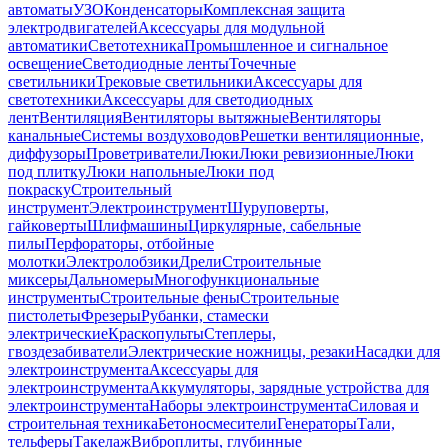
автоматы
УЗО
Конденсаторы
Комплексная защита
электродвигателей
Аксессуары для модульной
автоматики
Светотехника
Промышленное и сигнальное
освещение
Светодиодные ленты
Точечные
светильники
Трековые светильники
Аксессуары для
светотехники
Аксессуары для светодиодных
лент
Вентиляция
Вентиляторы вытяжные
Вентиляторы
канальные
Системы воздуховодов
Решетки вентиляционные,
диффузоры
Проветриватели
Люки
Люки ревизионные
Люки
под плитку
Люки напольные
Люки под
покраску
Строительный
инструмент
Электроинструмент
Шуруповерты,
гайковерты
Шлифмашины
Циркулярные, сабельные
пилы
Перфораторы, отбойные
молотки
Электролобзики
Дрели
Строительные
миксеры
Дальномеры
Многофункциональные
инструменты
Строительные фены
Строительные
пистолеты
Фрезеры
Рубанки, стамески
электрические
Краскопульты
Степлеры,
гвоздезабиватели
Электрические ножницы, резаки
Насадки для
электроинструмента
Аксессуары для
электроинструмента
Аккумуляторы, зарядные устройства для
электроинструмента
Наборы электроинструмента
Силовая и
строительная техника
Бетоносмесители
Генераторы
Тали,
тельферы
Такелаж
Виброплиты, глубинные