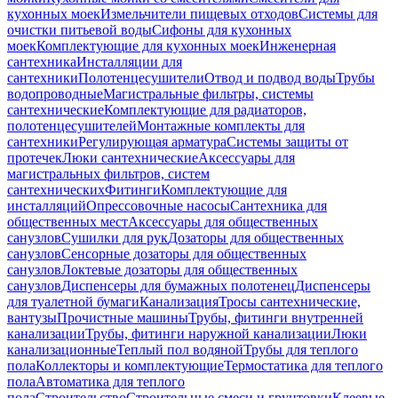
кухонных моек
Измельчители пищевых отходов
Системы для
очистки питьевой воды
Сифоны для кухонных
моек
Комплектующие для кухонных моек
Инженерная
сантехника
Инсталляции для
сантехники
Полотенцесушители
Отвод и подвод воды
Трубы
водопроводные
Магистральные фильтры, системы
сантехнические
Комплектующие для радиаторов,
полотенцесушителей
Монтажные комплекты для
сантехники
Регулирующая арматура
Системы защиты от
протечек
Люки сантехнические
Аксессуары для
магистральных фильтров, систем
сантехнических
Фитинги
Комплектующие для
инсталляций
Опрессовочные насосы
Сантехника для
общественных мест
Аксессуары для общественных
санузлов
Сушилки для рук
Дозаторы для общественных
санузлов
Сенсорные дозаторы для общественных
санузлов
Локтевые дозаторы для общественных
санузлов
Диспенсеры для бумажных полотенец
Диспенсеры
для туалетной бумаги
Канализация
Тросы сантехнические,
вантузы
Прочистные машины
Трубы, фитинги внутренней
канализации
Трубы, фитинги наружной канализации
Люки
канализационные
Теплый пол водяной
Трубы для теплого
пола
Коллекторы и комплектующие
Термостатика для теплого
пола
Автоматика для теплого
пола
Строительство
Строительные смеси и грунтовки
Клеевые