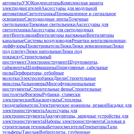
автоматы
УЗО
Конденсаторы
Комплексная защита
электродвигателей
Аксессуары для модульной
автоматики
Светотехника
Промышленное и сигнальное
освещение
Светодиодные ленты
Точечные
светильники
Трековые светильники
Аксессуары для
светотехники
Аксессуары для светодиодных
лент
Вентиляция
Вентиляторы вытяжные
Вентиляторы
канальные
Системы воздуховодов
Решетки вентиляционные,
диффузоры
Проветриватели
Люки
Люки ревизионные
Люки
под плитку
Люки напольные
Люки под
покраску
Строительный
инструмент
Электроинструмент
Шуруповерты,
гайковерты
Шлифмашины
Циркулярные, сабельные
пилы
Перфораторы, отбойные
молотки
Электролобзики
Дрели
Строительные
миксеры
Дальномеры
Многофункциональные
инструменты
Строительные фены
Строительные
пистолеты
Фрезеры
Рубанки, стамески
электрические
Краскопульты
Степлеры,
гвоздезабиватели
Электрические ножницы, резаки
Насадки для
электроинструмента
Аксессуары для
электроинструмента
Аккумуляторы, зарядные устройства для
электроинструмента
Наборы электроинструмента
Силовая и
строительная техника
Бетоносмесители
Генераторы
Тали,
тельферы
Такелаж
Виброплиты, глубинные