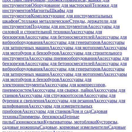
инструментов
Оборудование для мастерской
Тележки для
инструментов
Магниты
Шкафы для
инструментов
Комплектующие для инструментальных
шкафов
Стеллажи металлические
Стенды, держатели для
инструментов
Поддоны для инструментов
Аксессуары для
силовой и строительной техники
Аксессуары для
бензорезов
Аксессуары для бетоносмесителей
Аксессуары для
виброоборудования
Аксессуары для генераторов
Аксессуары
для затирочных машин
Аксессуары для мотопомп
Аксессуары
для мотобуров и бензобуров
Аксессуары для строительного
инструмента
Аксессуары пневмооборудования
Аксессуары для
бензорезов
Аксессуары для бетоносмесителей
Аксессуары для
виброоборудования
Аксессуары для генераторов
Аксессуары
для затирочных машин
Аксессуары для мотопомп
Аксессуары
для мотобуров и бензобуров
Аксессуары для
электроинструмента
Аксессуары для компрессоров,
пневмосистем
Аксессуары для сварки, пайки
Аксессуары для
станков
Аксессуары для стружкоотсосов
Аксессуары для
бурения и сверления
Аксессуары для резания
Аксессуары для
шлифования
Аксессуары для измерительных
приборов
Аксессуары для станков
Дом и сад
Садовая
техника
Триммеры, бензокосы
Цепные
пилы
Газонокосилки
Культиваторы, мотоблоки
Кусторезы,
садовые ножницы
Садовые, кормовые измельчители
Садовые