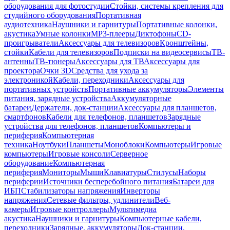
оборудования для фотостудии
Стойки, системы крепления для
студийного оборудования
Портативная
аудиотехника
Наушники и гарнитуры
Портативные колонки,
акустика
Умные колонки
MP3-плееры
Диктофоны
CD-
проигрыватели
Аксессуары для телевизоров
Кронштейны,
стойки
Кабели для телевизоров
Подписки на видеосервисы
ТВ-
антенны
ТВ-тюнеры
Аксессуары для ТВ
Аксессуары для
проектора
Очки 3D
Средства для ухода за
электроникой
Кабели, переходники
Аксессуары для
портативных устройств
Портативные аккумуляторы
Элементы
питания, зарядные устройства
Аккумуляторные
батареи
Держатели, док-станции
Аксессуары для планшетов,
смартфонов
Кабели для телефонов, планшетов
Зарядные
устройства для телефонов, планшетов
Компьютеры и
периферия
Компьютерная
техника
Ноутбуки
Планшеты
Моноблоки
Компьютеры
Игровые
компьютеры
Игровые консоли
Серверное
оборудование
Компьютерная
периферия
Мониторы
Мыши
Клавиатуры
Стилусы
Наборы
периферии
Источники бесперебойного питания
Батареи для
ИБП
Стабилизаторы напряжения
Инверторы
напряжения
Сетевые фильтры, удлинители
Веб-
камеры
Игровые контроллеры
Мультимедиа
акустика
Наушники и гарнитуры
Компьютерные кабели,
переходники
Зарядные, аккумуляторы
Док-станции,