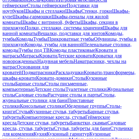
геймерские
Столы геймерские
Подставки для
ноутбуков
Шкафы и стеллажи
Шкафы
Стенки, горки
Шкафы-
купе
Шкафы-гармошки
Шкафы-пеналы для жилой
комнаты
Шкафы с витриной, буфеты
Шкафы, секции в
прихожую
Полки, стеллажи, системы хранения
Шкафы для
ванной комнаты
Вешалки, подставки для зонтов
Комоды,
тумбы
Комоды
Тумбы
Прикроватные тумбы
Обувницы, тумбы в
прихожую
Комоды, тумбы для ванной
Пеленальные столики,
комоды
Тумбы под ТВ
Комоды пластиковые
Кровати и
матрасы
Матрасы
Кровати
Детские кровати
Кроватки для
новорожденных
Надувная мебель
Наматрасники, чехлы на
матрас
Основания для
кроватей
Подматрасники
Раскладушки
Кровати-трансформеры,
шкафы-кровати
Кровати-домики
Столы
Кухонные
столы
Барные столы
Столы письменные,
компьютерные
Детские столы
Туалетные столики
Журнальные
столы
Садовые столы
Растущие столы и парты
Столы,
журнальные столики для бани
Приставные
столики
Консольные столики
Обеденные группы
Столы-
книги
Стулья
Кухонные стулья, табуреты
Барные стулья,
табуреты
Компьютерные кресла, стулья
Геймерские
кресла
Детские стулья, табуреты
Банкетки, скамьи
Садовые
кресла, стулья, табуреты
Стулья, табуреты для бани
Стульчики
для кормления
Кухня
Кухонный гарнитур
Кухонные