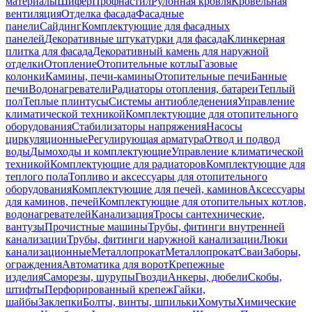
материалы
Шифер
Профнастил
Рулонная кровля
Кровельная
вентиляция
Отделка фасада
Фасадные
панели
Сайдинг
Комплектующие для фасадных
панелей
Декоративные штукатурки для фасада
Клинкерная
плитка для фасада
Декоративный камень для наружной
отделки
Отопление
Отопительные котлы
Газовые
колонки
Камины, печи-камины
Отопительные печи
Банные
печи
Водонагреватели
Радиаторы отопления, батареи
Теплый
пол
Теплые плинтусы
Системы антиобледенения
Управление
климатической техникой
Комплектующие для отопительного
оборудования
Стабилизаторы напряжения
Насосы
циркуляционные
Регулирующая арматура
Отвод и подвод
воды
Дымоходы и комплектующие
Управление климатической
техникой
Комплектующие для радиаторов
Комплектующие для
теплого пола
Топливо и аксессуары для отопительного
оборудования
Комплектующие для печей, каминов
Аксессуары
для каминов, печей
Комплектующие для отопительных котлов,
водонагревателей
Канализация
Тросы сантехнические,
вантузы
Прочистные машины
Трубы, фитинги внутренней
канализации
Трубы, фитинги наружной канализации
Люки
канализационные
Металлопрокат
Металлопрокат
Сваи
Заборы,
ограждения
Автоматика для ворот
Крепежные
изделия
Саморезы, шурупы
Гвозди
Анкеры, дюбели
Скобы,
штифты
Перфорированный крепеж
Гайки,
шайбы
Заклепки
Болты, винты, шпильки
Хомуты
Химические