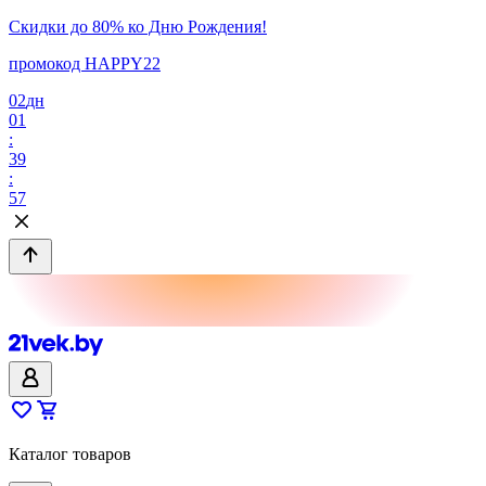
Скидки до 80% ко Дню Рождения!
промокод HAPPY22
02
дн
01
:
39
:
57
Каталог товаров