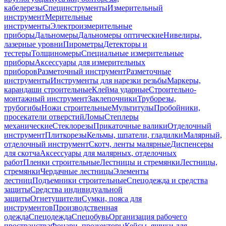
кабелерезы
Специнструменты
Измерительный
инструмент
Мерительные
инструменты
Электроизмерительные
приборы
Дальномеры
Дальномеры оптические
Нивелиры,
лазерные уровни
Пирометры
Детекторы и
тестеры
Толщиномеры
Специальные измерительные
приборы
Аксессуары для измерительных
приборов
Разметочный инструмент
Разметочные
инструменты
Инструменты для нарезки резьбы
Маркеры,
карандаши строительные
Клейма ударные
Строительно-
монтажный инструмент
Заклепочники
Труборезы,
трубогибы
Ножи строительные
Мультитулы
Пробойники,
просекатели отверстий
Ломы
Степлеры
механические
Стеклорезы
Прикаточные валики
Отделочный
инструмент
Плиткорезы
Кельмы, шпатели, гладилки
Малярный,
отделочный инструмент
Скотч, ленты малярные
Диспенсеры
для скотча
Аксессуары для малярных, отделочных
работ
Пленки строительные
Лестницы и стремянки
Лестницы,
стремянки
Чердачные лестницы
Элементы
лестниц
Подъемники строительные
Спецодежда и средства
защиты
Средства индивидуальной
защиты
Огнетушители
Сумки, пояса для
инструментов
Производственная
одежда
Спецодежда
Спецобувь
Организация рабочего
пространства
Фонари, прожекторы
Кейсы, ящики для