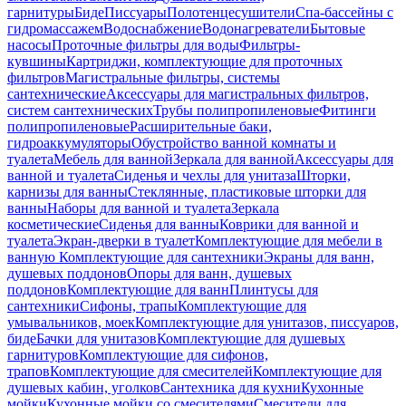
гарнитуры
Биде
Писсуары
Полотенцесушители
Спа-бассейны с
гидромассажем
Водоснабжение
Водонагреватели
Бытовые
насосы
Проточные фильтры для воды
Фильтры-
кувшины
Картриджи, комплектующие для проточных
фильтров
Магистральные фильтры, системы
сантехнические
Аксессуары для магистральных фильтров,
систем сантехнических
Трубы полипропиленовые
Фитинги
полипропиленовые
Расширительные баки,
гидроаккумуляторы
Обустройство ванной комнаты и
туалета
Мебель для ванной
Зеркала для ванной
Аксессуары для
ванной и туалета
Сиденья и чехлы для унитаза
Шторки,
карнизы для ванны
Стеклянные, пластиковые шторки для
ванны
Наборы для ванной и туалета
Зеркала
косметические
Сиденья для ванны
Коврики для ванной и
туалета
Экран-дверки в туалет
Комплектующие для мебели в
ванную
Комплектующие для сантехники
Экраны для ванн,
душевых поддонов
Опоры для ванн, душевых
поддонов
Комплектующие для ванн
Плинтусы для
сантехники
Сифоны, трапы
Комплектующие для
умывальников, моек
Комплектующие для унитазов, писсуаров,
биде
Бачки для унитазов
Комплектующие для душевых
гарнитуров
Комплектующие для сифонов,
трапов
Комплектующие для смесителей
Комплектующие для
душевых кабин, уголков
Сантехника для кухни
Кухонные
мойки
Кухонные мойки со смесителями
Смесители для