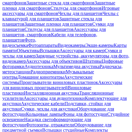
смартфонов
Защитные стекла для смартфонов
Защитные
пленки для смартфонов
Стилусы для смартфонов
Игровые
аксессуары для смартфонов
Чехлы для планшетов
Чехлы с
клавиатурой для планшетов
Защитные стекла для
планшетов
Защитные пленки для планшетов
Сумки для
планшетов
Стилусы для планшетов
Аксессуары для
планшетов, смартфонов
Кабели для телефонов,
планшетов
Фото,
видеосъемка
Фотоаппараты
Видеокамеры
Экшн-камеры
Карты
памяти
Объективы
Вспышки
Аксессуары для камер
Сумки и
чехлы для камер
Зарядные устройства, аккумуляторы для фото,
видеокамер
Аксессуары для объективов
Штативы
Цифровые
фоторамки
Аудиотехника
Мультимедиа акустика
Радиочасы,
метеостанции
Радиоприемники
Музыкальные
центры
Домашние кинотеатры
Акустические
системы
Проигрыватели виниловых пластинок
Аксессуары
для виниловых проигрывателей
Виниловые
пластинки
Инсталляционная акустика
Трансляционные
усилители
Аксессуары для аудиотехники
Комплектующие для
акустики
Акустические кабели
Подставки, стойки для
акустики
Сумки, чехлы для акустики
Оборудование для
фотостудии
Кольцевые лампы
Фоны для фотостудии
Студийное
освещение
Насадки светоформирующие для
фотостудии
Фотозонты, отражатели
Оборудование для
предметной съемки
Вспышки студийные
Комплекты