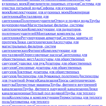
кухонных моек
Измельчители пищевых отходов
Системы для
очистки питьевой воды
Сифоны для кухонных
моек
Комплектующие для кухонных моек
Инженерная
сантехника
Инсталляции для
сантехники
Полотенцесушители
Отвод и подвод воды
Трубы
водопроводные
Магистральные фильтры, системы
сантехнические
Комплектующие для радиаторов,
полотенцесушителей
Монтажные комплекты для
сантехники
Регулирующая арматура
Системы защиты от
протечек
Люки сантехнические
Аксессуары для
магистральных фильтров, систем
сантехнических
Фитинги
Комплектующие для
инсталляций
Опрессовочные насосы
Сантехника для
общественных мест
Аксессуары для общественных
санузлов
Сушилки для рук
Дозаторы для общественных
санузлов
Сенсорные дозаторы для общественных
санузлов
Локтевые дозаторы для общественных
санузлов
Диспенсеры для бумажных полотенец
Диспенсеры
для туалетной бумаги
Канализация
Тросы сантехнические,
вантузы
Прочистные машины
Трубы, фитинги внутренней
канализации
Трубы, фитинги наружной канализации
Люки
канализационные
Теплый пол водяной
Трубы для теплого
пола
Коллекторы и комплектующие
Термостатика для теплого
пола
Автоматика для теплого
пола
Строительство
Строительные смеси и грунтовки
Клеевые