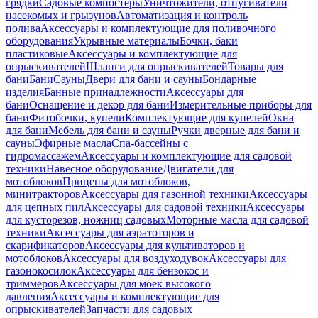
грядки
Садовые компостеры
Уничтожители, отпугиватели
насекомых и грызунов
Автоматизация и контроль
полива
Аксессуары и комплектующие для поливочного
оборудования
Укрывные материалы
Бочки, баки
пластиковые
Аксессуары и комплектующие для
опрыскивателей
Шланги для опрыскивателей
Товары для
бани
Бани
Сауны
Двери для бани и сауны
Бондарные
изделия
Банные принадлежности
Аксессуары для
бани
Оснащение и декор для бани
Измерительные приборы для
бани
Фитобочки, купели
Комплектующие для купелей
Окна
для бани
Мебель для бани и сауны
Ручки дверные для бани и
сауны
Эфирные масла
Спа-бассейны с
гидромассажем
Аксессуары и комплектующие для садовой
техники
Навесное оборудование
Двигатели для
мотоблоков
Прицепы для мотоблоков,
минитракторов
Аксессуары для газонной техники
Аксессуары
для цепных пил
Аксессуары для садовой техники
Аксессуары
для кусторезов, ножниц садовых
Моторные масла для садовой
техники
Аксессуары для аэратоторов и
скарификаторов
Аксессуары для культиваторов и
мотоблоков
Аксессуары для воздуходувок
Аксессуары для
газонокосилок
Аксессуары для бензокос и
триммеров
Аксессуары для моек высокого
давления
Аксессуары и комплектующие для
опрыскивателей
Запчасти для садовых