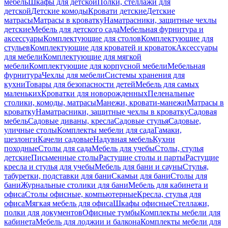
мебель
Шкафы для детской
Полки, стеллажи для
детской
Детские комоды
Кровати детские
Детские
матрасы
Матрасы в кроватку
Наматрасники, защитные чехлы
детские
Мебель для детского сада
Мебельная фурнитура и
аксессуары
Комплектующие для столов
Комплектующие для
стульев
Комплектующие для кроватей и кроваток
Аксессуары
для мебели
Комплектующие для мягкой
мебели
Комплектующие для корпусной мебели
Мебельная
фурнитура
Чехлы для мебели
Системы хранения для
кухни
Товары для безопасности детей
Мебель для самых
маленьких
Кроватки для новорожденных
Пеленальные
столики, комоды, матрасы
Манежи, кровати-манежи
Матрасы в
кроватку
Наматрасники, защитные чехлы в кроватку
Садовая
мебель
Садовые диваны, кресла
Садовые стулья
Садовые,
уличные столы
Комплекты мебели для сада
Гамаки,
шезлонги
Качели садовые
Надувная мебель
Кухни
походные
Столы для сада
Мебель для учебы
Столы, стулья
детские
Письменные столы
Растущие столы и парты
Растущие
кресла и стулья для учебы
Мебель для бани и сауны
Стулья,
табуретки, подставки для бани
Скамьи для бани
Столы для
бани
Журнальные столики для бани
Мебель для кабинета и
офиса
Столы офисные, компьютерные
Кресла, стулья для
офиса
Мягкая мебель для офиса
Шкафы офисные
Стеллажи,
полки для документов
Офисные тумбы
Комплекты мебели для
кабинета
Мебель для лоджии и балкона
Комплекты мебели для