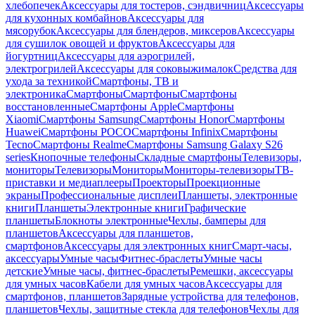
хлебопечек
Аксессуары для тостеров, сэндвичниц
Аксессуары
для кухонных комбайнов
Аксессуары для
мясорубок
Аксессуары для блендеров, миксеров
Аксессуары
для сушилок овощей и фруктов
Аксессуары для
йогуртниц
Аксессуары для аэрогрилей,
электрогрилей
Аксессуары для соковыжималок
Средства для
ухода за техникой
Смартфоны, ТВ и
электроника
Смартфоны
Смартфоны
Смартфоны
восстановленные
Смартфоны Apple
Смартфоны
Xiaomi
Смартфоны Samsung
Смартфоны Honor
Смартфоны
Huawei
Смартфоны POCO
Смартфоны Infinix
Смартфоны
Tecno
Смартфоны Realme
Смартфоны Samsung Galaxy S26
series
Кнопочные телефоны
Складные смартфоны
Телевизоры,
мониторы
Телевизоры
Мониторы
Мониторы-телевизоры
ТВ-
приставки и медиаплееры
Проекторы
Проекционные
экраны
Профессиональные дисплеи
Планшеты, электронные
книги
Планшеты
Электронные книги
Графические
планшеты
Блокноты электронные
Чехлы, бамперы для
планшетов
Аксессуары для планшетов,
смартфонов
Аксессуары для электронных книг
Смарт-часы,
аксессуары
Умные часы
Фитнес-браслеты
Умные часы
детские
Умные часы, фитнес-браслеты
Ремешки, аксессуары
для умных часов
Кабели для умных часов
Аксессуары для
смартфонов, планшетов
Зарядные устройства для телефонов,
планшетов
Чехлы, защитные стекла для телефонов
Чехлы для