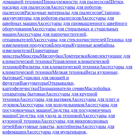
домашней техники
Принадлежности для пылесосов
Щетки,
насадки для пылесосов
Аксессуары для роботов-
пылесосов
Расходные материалы для пылесосов
Станции,
аккумуляторы для роботов-пылесосов
Аксессуары для
швейных машин
Аксессуары для промышленного швейного
оборудования
Аксессуары для стиральных и сушильных
машин
Аксессуары для пароочистителей,
отпаривателей
Аксессуары для стеклоочистителей
Техника для
измельчения продуктов
Блендеры
Кухонные комбайны,
измельчители
Планетарные
миксеры
Миксеры
Мясорубки
Ломтерезки
Комплектующие для
климатической техники
Управление климатической
техникой
Фильтры для климатической техники
Аксессуары для
климатической техники
Мелкая техника
Весы кухонные,
бытовые
Сушилки для овощей и
фруктов
Вакууматоры
Открывалки,
картофелечистки
Проращиватели семян
Маслобойки,
сепараторы бытовые
Аксессуары для крупной
техники
Аксессуары для вытяжек
Аксессуары для плит и
духовок
Аксессуары для холодильников
Аксессуары для
посудомоечных машин
Средства для посудомоечных
машин
Средства для ухода за техникой
Аксессуары для
кухонной техники
Аксессуары для микроволновых
печей
Вакуумные пакеты, контейнеры
Аксессуары для
кофемашин
Аксессуары для мультиварок,