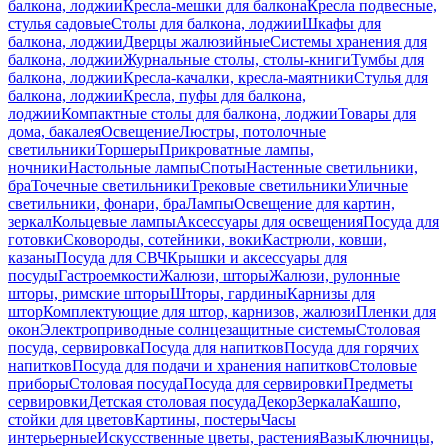
балкона, лоджии
Кресла-мешки для балкона
Кресла подвесные,
стулья садовые
Столы для балкона, лоджии
Шкафы для
балкона, лоджии
Дверцы жалюзийные
Системы хранения для
балкона, лоджии
Журнальные столы, столы-книги
Тумбы для
балкона, лоджии
Кресла-качалки, кресла-маятники
Стулья для
балкона, лоджии
Кресла, пуфы для балкона,
лоджии
Компактные столы для балкона, лоджии
Товары для
дома, бакалея
Освещение
Люстры, потолочные
светильники
Торшеры
Прикроватные лампы,
ночники
Настольные лампы
Споты
Настенные светильники,
бра
Точечные светильники
Трековые светильники
Уличные
светильники, фонари, бра
Лампы
Освещение для картин,
зеркал
Кольцевые лампы
Аксессуары для освещения
Посуда для
готовки
Сковороды, сотейники, воки
Кастрюли, ковши,
казаны
Посуда для СВЧ
Крышки и аксессуары для
посуды
Гастроемкости
Жалюзи, шторы
Жалюзи, рулонные
шторы, римские шторы
Шторы, гардины
Карнизы для
штор
Комплектующие для штор, карнизов, жалюзи
Пленки для
окон
Электроприводные солнцезащитные системы
Столовая
посуда, сервировка
Посуда для напитков
Посуда для горячих
напитков
Посуда для подачи и хранения напитков
Столовые
приборы
Столовая посуда
Посуда для сервировки
Предметы
сервировки
Детская столовая посуда
Декор
Зеркала
Кашпо,
стойки для цветов
Картины, постеры
Часы
интерьерные
Искусственные цветы, растения
Вазы
Ключницы,