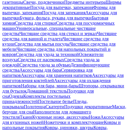
газетницы
Свечи, подсвечники
Предметы интерьера
Ширмы
декоративные
Посуда для выпечки, запекания
Формы для
выпечки, запекания
Посуда для запекания
Аксессуары для
выпечки
Бумага, фольга, рукава для выпечки
Бытовая
химия
Средства для стирки
Средства для посудомоечных
машин
Универсальные, специальные чистящие
средства
Чистящие средства для стекол и зеркал
Чистящие
средства для ванной и туалета
Чистящие средства для
кухни
Средства для мытья посуды
Чистящие средства для
мебели
Чистящие средства для напольных покрытий и
ковров
Средства для ухода за техникой
Освежители
воздуха
Средства от насекомых
Средства ухода за
одеждой
Средства ухода за обувью
Дезинфицирующие
средства
Аксессуары для бара
Сервировка для
напитков
Аксессуары для хранения напитков
Аксессуары для
приготовления коктейлей
Аксессуары для охлаждения
напитков
Наборы для бара, мини-бары
Штопоры, открывалки
для бутылок
Домашний текстиль
Подушки для
сна
Одеяла
Комплекты постельных
принадлежностей
Постельное белье
Пледы,
покрывала
Полотенца
Скатерти
Подушки декоративные
Маски,
беруши для сна
Наполнители для домашнего
текстиля
Ткани
Кухонные ножи, аксессуары
Ножи
Аксессуары
для кухонных ножей
Ножеточки и комплектующие
Ковры и
напольные покрытия
Ковры, циновки, шкуры
Ковры,