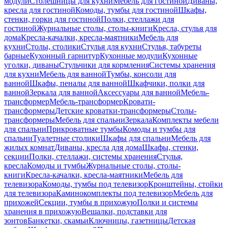
модули
Столешницы для кухни
Мебель для гостиной
Диваны,
кресла для гостиной
Комоды, тумбы для гостиной
Шкафы,
стенки, горки для гостиной
Полки, стеллажи для
гостиной
Журнальные столы, столы-книги
Кресла, стулья для
дома
Кресла-качалки, кресла-маятники
Мебель для
кухни
Столы, столики
Стулья для кухни
Стулья, табуреты
барные
Кухонный гарнитур
Кухонные модули
Кухонные
уголки, диваны
Стульчики для кормления
Системы хранения
для кухни
Мебель для ванной
Тумбы, консоли для
ванной
Шкафы, пеналы для ванной
Шкафчики, полки для
ванной
Зеркала для ванной
Аксессуары для ванной
Мебель-
трансформер
Мебель-трансформер
Кровати-
трансформеры
Детские кроватки-трансформеры
Столы-
трансформеры
Мебель для спальни
Зеркала
Комплекты мебели
для спальни
Прикроватные тумбы
Комоды и тумбы для
спальни
Туалетные столики
Шкафы для спальни
Мебель для
жилых комнат
Диваны, кресла для дома
Шкафы, стенки,
секции
Полки, стеллажи, системы хранения
Стулья,
кресла
Комоды и тумбы
Журнальные столы, столы-
книги
Кресла-качалки, кресла-маятники
Мебель для
телевизора
Комоды, тумбы под телевизор
Кронштейны, стойки
для телевизора
Каминокомплекты под телевизор
Мебель для
прихожей
Секции, тумбы в прихожую
Полки и системы
хранения в прихожую
Вешалки, подставки для
зонтов
Банкетки, скамьи
Ключницы, газетницы
Детская