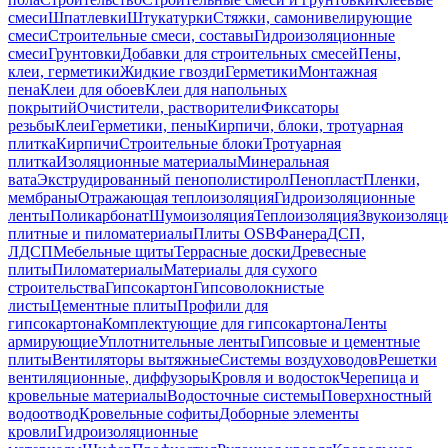
смеси
Шпатлевки
Штукатурки
Стяжки, самонивелирующие
смеси
Строительные смеси, составы
Гидроизоляционные
смеси
Грунтовки
Добавки для строительных смесей
Пены,
клеи, герметики
Жидкие гвозди
Герметики
Монтажная
пена
Клеи для обоев
Клеи для напольных
покрытий
Очистители, растворители
Фиксаторы
резьбы
Клеи
Герметики, пены
Кирпичи, блоки, тротуарная
плитка
Кирпичи
Строительные блоки
Тротуарная
плитка
Изоляционные материалы
Минеральная
вата
Экструдированный пенополистирол
Пенопласт
Пленки,
мембраны
Отражающая теплоизоляция
Гидроизоляционные
ленты
Поликарбонат
Шумоизоляция
Теплоизоляция
Звукоизоляц
плитные и пиломатериалы
Плиты OSB
Фанера
ДСП,
ЛДСП
Мебельные щиты
Террасные доски
Древесные
плиты
Пиломатериалы
Материалы для сухого
строительства
Гипсокартон
Гипсоволокнистые
листы
Цементные плиты
Профили для
гипсокартона
Комплектующие для гипсокартона
Ленты
армирующие
Уплотнительные ленты
Гипсовые и цементные
плиты
Вентиляторы вытяжные
Системы воздуховодов
Решетки
вентиляционные, диффузоры
Кровля и водосток
Черепица и
кровельные материалы
Водосточные системы
Поверхностный
водоотвод
Кровельные софиты
Доборные элементы
кровли
Гидроизоляционные