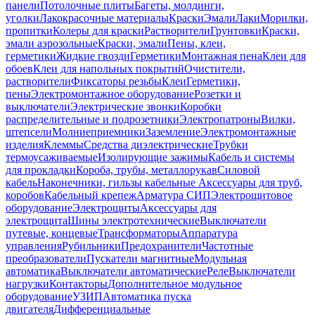
панели
Потолочные плиты
Багеты, молдинги,
уголки
Лакокрасочные материалы
Краски
Эмали
Лаки
Морилки,
пропитки
Колеры для краски
Растворители
Грунтовки
Краски,
эмали аэрозольные
Краски, эмали
Пены, клеи,
герметики
Жидкие гвозди
Герметики
Монтажная пена
Клеи для
обоев
Клеи для напольных покрытий
Очистители,
растворители
Фиксаторы резьбы
Клеи
Герметики,
пены
Электромонтажное оборудование
Розетки и
выключатели
Электрические звонки
Коробки
распределительные и подрозетники
Электропатроны
Вилки,
штепсели
Молниеприемники
Заземление
Электромонтажные
изделия
Клеммы
Средства диэлектрические
Трубки
термоусаживаемые
Изолирующие зажимы
Кабель и системы
для прокладки
Короба, трубы, металлорукав
Силовой
кабель
Наконечники, гильзы кабельные
Аксессуары для труб,
коробов
Кабельный крепеж
Арматура СИП
Электрощитовое
оборудование
Электрощиты
Аксессуары для
электрощита
Шины электротехнические
Выключатели
путевые, концевые
Трансформаторы
Аппаратура
управления
Рубильники
Предохранители
Частотные
преобразователи
Пускатели магнитные
Модульная
автоматика
Выключатели автоматические
Реле
Выключатели
нагрузки
Контакторы
Дополнительное модульное
оборудование
УЗИП
Автоматика пуска
двигателя
Дифференциальные