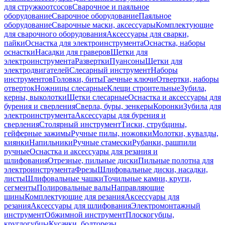
для стружкоотсосов
Сварочное и паяльное
оборудование
Сварочное оборудование
Паяльное
оборудование
Сварочные маски, аксессуары
Комплектующие
для сварочного оборудования
Аксессуары для сварки,
пайки
Оснастка для электроинструмента
Оснастка, наборы
оснастки
Насадки для граверов
Щетки для
электроинструмента
Развертки
Пуансоны
Щетки для
электродвигателей
Слесарный инструмент
Наборы
инструментов
Головки, биты
Гаечные ключи
Отвертки, наборы
отверток
Ножницы слесарные
Клещи строительные
Зубила,
керны, выколотки
Щетки слесарные
Оснастка и аксессуары для
бурения и сверления
Сверла, буры, зенкеры
Коронки
Зубила для
электроинструмента
Аксессуары для бурения и
сверления
Столярный инструмент
Тиски, струбцины,
гейферные зажимы
Ручные пилы, ножовки
Молотки, кувалды,
киянки
Напильники
Ручные стамески
Рубанки, рашпили
ручные
Оснастка и аксессуары для резания и
шлифования
Отрезные, пильные диски
Пильные полотна для
электроинструмента
Фрезы
Шлифовальные диски, насадки,
листы
Шлифовальные чашки
Точильные камни, круги,
сегменты
Полировальные валы
Направляющие
шины
Комплектующие для резания
Аксессуары для
резания
Аксессуары для шлифования
Электромонтажный
инструмент
Обжимной инструмент
Плоскогубцы,
круглогубцы
Кусачки, болторезы,