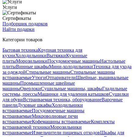
Услуги
Сертификаты
Подборщик подарков
Найти подарки
Категории товаров
Бытовая техника
Крупная техника для
кухни
Холодильники
Вытяжки
Кухонные
плиты
Морозильники
Посудомоечные машины
Настольные
плиты
Винные шкафы
Мини-холодильники
Техника для ухода
за одеждой
Стиральные машины
Стиральные машины
встраиваемые
Утюги
Отпариватели
Швейные, вышивальные
машины
Промышленные швейные
машины
Оверлоки
Сушильные машины, шкафы
Гладильные
системы, прессы
Машинки для удаления катышков
Сушилки
для обуви
Встраиваемая техника, оборудование
Варочные
панели
Духовые шкафы
Холодильники
встраиваемые
Посудомоечные машины
встраиваемые
Микроволновые печи
встраиваемые
Кофемашины встраиваемые
Комплекты
встраиваемой техники
Морозильники
встраиваемые
Измельчители пищевых отходов
Шкафы для