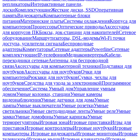
репликаторы
Интерактивные панели,
доски
Комплектующие
Жесткие диски, SSD
Оперативная
память
Видеокарты
Компьютерные блоки
питания
Материнские платы
Системы охлаждения
Корпуса для
компьютеров
Процессоры
Оптические приводы
Аксессуары
для корпусов ПК
Боксы, док-станции для накопителей
Сетевое
оборудование
Маршрутизаторы, DSL-модемы
Wi-Fi точки
доступа, усилители сигнала
Беспроводные
адаптеры
Коммутаторы
Сетевые адаптеры
Powerline
Сетевые
комплектующие
IP-телефония
Медиаконвертеры
Кабели,
переходники сетевые
Антенны для беспроводной
связи
Аксессуары для компьютерной техники
Подставки для
ноутбуков
Аксессуары для ноутбуков
Очки для
компьютера
Рюкзаки для ноутбуков
Сумки, чехлы для
ноутбуков
Средства для ухода за электроникой
Программное
обеспечение
Система Умный дом
Управление умным
домом
Умные колонки, станции
Умные камеры
видеонаблюдения
Умные датчики для дома
Умные
лампы
Умные выключатели
Умные розетки
Умные
светильники
Умные светодиодные ленты
Умные реле
Умные
замки
Умные домофоны
Умные карнизы
Умные
терморегуляторы
Игровая зона
Игровые приставки
Игры для
приставок
Игровые контроллеры
Игровые ноутбуки
Игровые
компьютеры
Игровые видеокарты
Игровые мониторы
Игровые
телевизоры
Игровые мыши
Игровые клавиатуры
Игровые