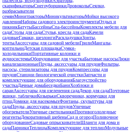
пылесосы, воздуходувки
Аэраторы,
скарификаторы
Снегоуборщики
Дровоколы
Сеялки,
разбрасыватели
семян
Минитракторы
Миникультиваторы
Мойки высокого
давления
Наборы садового электроинструмента
Отдых и
пикник
Батуты
Бассейны
Спа-бассейны
Комплекты мебели для
сада
Столы для сада
Стулья, кресла для сада
Качели
садовые
Гамаки, шезлонги
Раскладушки
Зонты,
тенты
Аксессуары для садовой мебели
Грили
Мангалы,
коптильни
Детская площадка
Сумки-
холодильники
Портативные колонки и
аудиосистемы
Оборудование для участка
Бытовые насосы
Люки
канализационные
Пруды, аксессуары для прудов
Фильтры,
насосы, стерилизаторы для прудов
Компрессоры для
прудов
Станции биологической очистки
Запчасти и
комплектующие для оборудования
Благоустройство
участка
Дачные дома
Беседки
Бани
Хозблоки и
сараи
Аксессуары для озеленения сада
Декор для сада
Почтовые
ящики, таблички
Козырьки
Скворечники, кормушки для
птиц
Домики для насекомых
Фонтаны, скульптуры для
сада
Пруды, аксессуары для прудов
Уличные
обогреватели
Уличные светильники
Противогололедные
реагенты
Декоративный щебень
Сад и огород
Поливочное
оборудование
Садовые опрыскиватели
Шланги для дома и
сада
Парники
Теплицы
Комплектующие для теплиц
Модульные