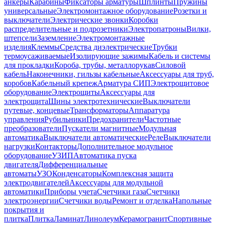
анкеры
Карабины
Фиксаторы арматуры
Шплинты
Пружины
универсальные
Электромонтажное оборудование
Розетки и
выключатели
Электрические звонки
Коробки
распределительные и подрозетники
Электропатроны
Вилки,
штепсели
Заземление
Электромонтажные
изделия
Клеммы
Средства диэлектрические
Трубки
термоусаживаемые
Изолирующие зажимы
Кабель и системы
для прокладки
Короба, трубы, металлорукав
Силовой
кабель
Наконечники, гильзы кабельные
Аксессуары для труб,
коробов
Кабельный крепеж
Арматура СИП
Электрощитовое
оборудование
Электрощиты
Аксессуары для
электрощита
Шины электротехнические
Выключатели
путевые, концевые
Трансформаторы
Аппаратура
управления
Рубильники
Предохранители
Частотные
преобразователи
Пускатели магнитные
Модульная
автоматика
Выключатели автоматические
Реле
Выключатели
нагрузки
Контакторы
Дополнительное модульное
оборудование
УЗИП
Автоматика пуска
двигателя
Дифференциальные
автоматы
УЗО
Конденсаторы
Комплексная защита
электродвигателей
Аксессуары для модульной
автоматики
Приборы учета
Счетчики газа
Счетчики
электроэнергии
Счетчики воды
Ремонт и отделка
Напольные
покрытия и
плитка
Плитка
Ламинат
Линолеум
Керамогранит
Спортивные