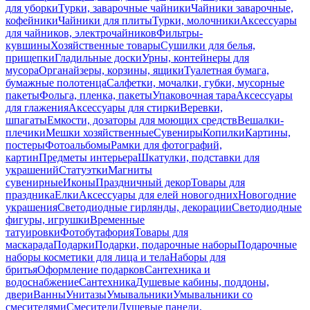
для уборки
Турки, заварочные чайники
Чайники заварочные,
кофейники
Чайники для плиты
Турки, молочники
Аксессуары
для чайников, электрочайников
Фильтры-
кувшины
Хозяйственные товары
Сушилки для белья,
прищепки
Гладильные доски
Урны, контейнеры для
мусора
Органайзеры, корзины, ящики
Туалетная бумага,
бумажные полотенца
Салфетки, мочалки, губки, мусорные
пакеты
Фольга, пленка, пакеты
Упаковочная тара
Аксессуары
для глажения
Аксессуары для стирки
Веревки,
шпагаты
Емкости, дозаторы для моющих средств
Вешалки-
плечики
Мешки хозяйственные
Сувениры
Копилки
Картины,
постеры
Фотоальбомы
Рамки для фотографий,
картин
Предметы интерьера
Шкатулки, подставки для
украшений
Статуэтки
Магниты
сувенирные
Иконы
Праздничный декор
Товары для
праздника
Елки
Аксессуары для елей новогодних
Новогодние
украшения
Светодиодные гирлянды, декорации
Светодиодные
фигуры, игрушки
Временные
татуировки
Фотобутафория
Товары для
маскарада
Подарки
Подарки, подарочные наборы
Подарочные
наборы косметики для лица и тела
Наборы для
бритья
Оформление подарков
Сантехника и
водоснабжение
Сантехника
Душевые кабины, поддоны,
двери
Ванны
Унитазы
Умывальники
Умывальники со
смесителями
Смесители
Душевые панели,