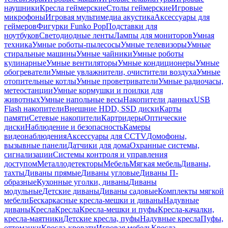
наушники
Кресла геймерские
Столы геймерские
Игровые
микрофоны
Игровая мультимедиа акустика
Аксессуары для
геймеров
Фигурки Funko Pop
Подставки для
ноутбуков
Светодиодные ленты
Лампы для мониторов
Умная
техника
Умные роботы-пылесосы
Умные телевизоры
Умные
стиральные машины
Умные чайники
Умные роботы
кулинарные
Умные вентиляторы
Умные кондиционеры
Умные
обогреватели
Умные увлажнители, очистители воздуха
Умные
отопительные котлы
Умные проветриватели
Умные радиочасы,
метеостанции
Умные кормушки и поилки для
животных
Умные напольные весы
Накопители данных
USB
Flash накопители
Внешние HDD, SSD диски
Карты
памяти
Сетевые накопители
Картридеры
Оптические
диски
Наблюдение и безопасность
Камеры
видеонаблюдения
Аксессуары для CCTV
Домофоны,
вызывные панели
Датчики для дома
Охранные системы,
сигнализации
Системы контроля и управления
доступом
Металлодетекторы
Мебель
Мягкая мебель
Диваны,
тахты
Диваны прямые
Диваны угловые
Диваны П-
образные
Кухонные уголки, диваны
Диваны
модульные
Детские диваны
Диваны садовые
Комплекты мягкой
мебели
Бескаркасные кресла-мешки и диваны
Надувные
диваны
Кресла
Кресла
Кресла-мешки и пуфы
Кресла-качалки,
кресла-маятники
Детские кресла, пуфы
Надувные кресла
Пуфы,
оттоманки
Кресла-кровати
Игровая мебель
Кресла