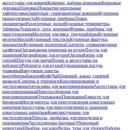
аксессуары для ковров
Коврики, наборы ковриков
Ковровые
дорожки
Циновки
Покрытия напольные
тафтинговые
Защитные, грязезащитные коврики
Кухонные
принадлежности
Кухонные приборы
Терки,
овощерезки
Разделочные доски
Кухонные термометры,
таймеры
Дуршлаги, сита, воронки
Формы, приборы для
приготовления
Молотки для мяса, тендерайзеры
Кухонные
мелочи
Миски
Кухонный текстиль
Кухонные фартуки,
прихватки
Кухонные полотенца
Скатерти, сервировочные
салфетки
Организация хранения на кухне
Посуда для
хранения
Органайзеры для кухни
Органайзеры для
специй
Посуда для ланча
Полки и аксессуары на
рейлинги
Рейлинги для кухни
Одноразовая посуда,
упаковка
Вакуумные пакеты,
контейнеры
Бакалея
Кофе
Чай
Цикорий, какао, горячий
шоколад
Сиропы и топпинги
Консервирование и
дистилляция
Автоклавы для консервирования
Аксессуары для
консервирования
Приспособления для
консервирования
Открывалки
Пивоварни
Емкости для
брожения
Ингредиенты для приготовления алкогольных
напитков
Аксессуары для приготовления и хранения
алкогольных напитков
Комплектующие для
дистилляторов
Прессы, дробилки для виноделия и
пивоварения
Дистилляторы бытовые
Уборочный
инвентарь
Швабры, насадки
Ведра, тазы для уборки
Наборы