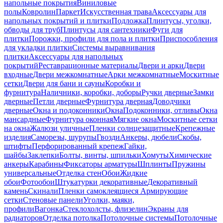
напольные покрытия
Виниловые
полы
Ковролин
Паркет
Искусственная трава
Аксессуары для
напольных покрытий и плитки
Подложка
Плинтусы, уголки,
обводы для труб
Плинтусы для сантехники
Фуги для
плитки
Порожки, профили для пола и плитки
Приспособления
для укладки плитки
Системы выравнивания
плитки
Аксессуары для напольных
покрытий
Реставрационные материалы
Двери и арки
Двери
входные
Двери межкомнатные
Арки межкомнатные
Москитные
сетки
Двери для бани и сауны
Коробки и
фурнитура
Наличники, коробки, доборы
Ручки дверные
Замки
дверные
Петли дверные
Фурнитура дверная
Доводчики
дверные
Окна и подоконники
Окна
Подоконники, отливы
Окна
мансардные
Фурнитура оконная
Мягкие окна
Москитные сетки
на окна
Жалюзи уличные
Пленки солнцезащитные
Крепежные
изделия
Саморезы, шурупы
Гвозди
Анкеры, дюбели
Скобы,
штифты
Перфорированный крепеж
Гайки,
шайбы
Заклепки
Болты, винты, шпильки
Хомуты
Химические
анкеры
Карабины
Фиксаторы арматуры
Шплинты
Пружины
универсальные
Отделка стен
Обои
Жидкие
обои
Фотообои
Штукатурки декоративные
Декоративный
камень
Скинали
Пленки самоклеящиеся
Армирующие
сетки
Стеновые панели
Уголки, маяки,
профили
Вагонка
Стеклохолсты, флизелин
Экраны для
радиаторов
Отделка потолка
Потолочные системы
Потолочные