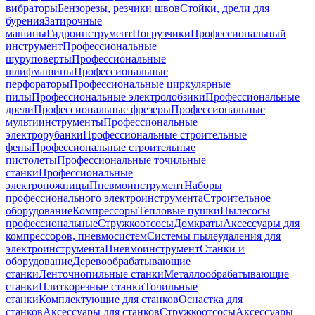
вибраторы
Бензорезы, резчики швов
Стойки, дрели для
бурения
Затирочные
машины
Гидроинструмент
Погрузчики
Профессиональный
инструмент
Профессиональные
шуруповерты
Профессиональные
шлифмашины
Профессиональные
перфораторы
Профессиональные циркулярные
пилы
Профессиональные электролобзики
Профессиональные
дрели
Профессиональные фрезеры
Профессиональные
мультиинструменты
Профессиональные
электрорубанки
Профессиональные строительные
фены
Профессиональные строительные
пистолеты
Профессиональные точильные
станки
Профессиональные
электроножницы
Пневмоинструмент
Наборы
профессионального электроинструмента
Строительное
оборудование
Компрессоры
Тепловые пушки
Пылесосы
профессиональные
Стружкоотсосы
Домкраты
Аксессуары для
компрессоров, пневмосистем
Системы пылеудаления для
электроинструмента
Пневмоинструмент
Станки и
оборудование
Деревообрабатывающие
станки
Ленточнопильные станки
Металлообрабатывающие
станки
Плиткорезные станки
Точильные
станки
Комплектующие для станков
Оснастка для
станков
Аксессуары для станков
Стружкоотсосы
Аксессуары