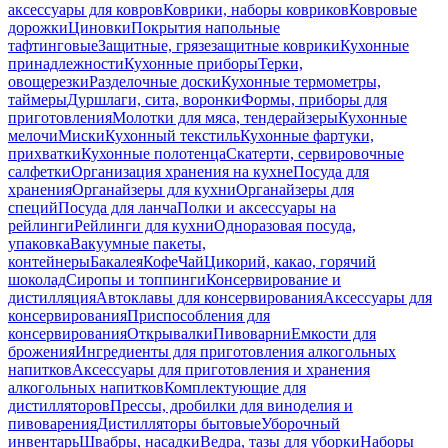
аксессуары для ковров
Коврики, наборы ковриков
Ковровые
дорожки
Циновки
Покрытия напольные
тафтинговые
Защитные, грязезащитные коврики
Кухонные
принадлежности
Кухонные приборы
Терки,
овощерезки
Разделочные доски
Кухонные термометры,
таймеры
Дуршлаги, сита, воронки
Формы, приборы для
приготовления
Молотки для мяса, тендерайзеры
Кухонные
мелочи
Миски
Кухонный текстиль
Кухонные фартуки,
прихватки
Кухонные полотенца
Скатерти, сервировочные
салфетки
Организация хранения на кухне
Посуда для
хранения
Органайзеры для кухни
Органайзеры для
специй
Посуда для ланча
Полки и аксессуары на
рейлинги
Рейлинги для кухни
Одноразовая посуда,
упаковка
Вакуумные пакеты,
контейнеры
Бакалея
Кофе
Чай
Цикорий, какао, горячий
шоколад
Сиропы и топпинги
Консервирование и
дистилляция
Автоклавы для консервирования
Аксессуары для
консервирования
Приспособления для
консервирования
Открывалки
Пивоварни
Емкости для
брожения
Ингредиенты для приготовления алкогольных
напитков
Аксессуары для приготовления и хранения
алкогольных напитков
Комплектующие для
дистилляторов
Прессы, дробилки для виноделия и
пивоварения
Дистилляторы бытовые
Уборочный
инвентарь
Швабры, насадки
Ведра, тазы для уборки
Наборы