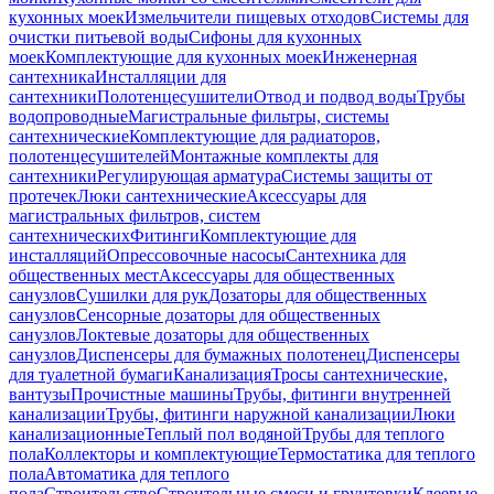
кухонных моек
Измельчители пищевых отходов
Системы для
очистки питьевой воды
Сифоны для кухонных
моек
Комплектующие для кухонных моек
Инженерная
сантехника
Инсталляции для
сантехники
Полотенцесушители
Отвод и подвод воды
Трубы
водопроводные
Магистральные фильтры, системы
сантехнические
Комплектующие для радиаторов,
полотенцесушителей
Монтажные комплекты для
сантехники
Регулирующая арматура
Системы защиты от
протечек
Люки сантехнические
Аксессуары для
магистральных фильтров, систем
сантехнических
Фитинги
Комплектующие для
инсталляций
Опрессовочные насосы
Сантехника для
общественных мест
Аксессуары для общественных
санузлов
Сушилки для рук
Дозаторы для общественных
санузлов
Сенсорные дозаторы для общественных
санузлов
Локтевые дозаторы для общественных
санузлов
Диспенсеры для бумажных полотенец
Диспенсеры
для туалетной бумаги
Канализация
Тросы сантехнические,
вантузы
Прочистные машины
Трубы, фитинги внутренней
канализации
Трубы, фитинги наружной канализации
Люки
канализационные
Теплый пол водяной
Трубы для теплого
пола
Коллекторы и комплектующие
Термостатика для теплого
пола
Автоматика для теплого
пола
Строительство
Строительные смеси и грунтовки
Клеевые