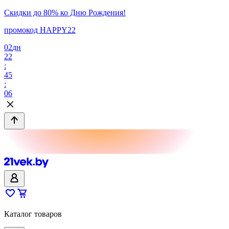
Скидки до 80% ко Дню Рождения!
промокод HAPPY22
02
дн
22
:
45
:
06
Каталог товаров