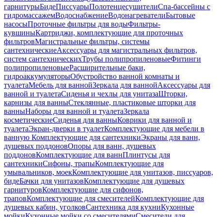
гарнитуры
Биде
Писсуары
Полотенцесушители
Спа-бассейны с
гидромассажем
Водоснабжение
Водонагреватели
Бытовые
насосы
Проточные фильтры для воды
Фильтры-
кувшины
Картриджи, комплектующие для проточных
фильтров
Магистральные фильтры, системы
сантехнические
Аксессуары для магистральных фильтров,
систем сантехнических
Трубы полипропиленовые
Фитинги
полипропиленовые
Расширительные баки,
гидроаккумуляторы
Обустройство ванной комнаты и
туалета
Мебель для ванной
Зеркала для ванной
Аксессуары для
ванной и туалета
Сиденья и чехлы для унитаза
Шторки,
карнизы для ванны
Стеклянные, пластиковые шторки для
ванны
Наборы для ванной и туалета
Зеркала
косметические
Сиденья для ванны
Коврики для ванной и
туалета
Экран-дверки в туалет
Комплектующие для мебели в
ванную
Комплектующие для сантехники
Экраны для ванн,
душевых поддонов
Опоры для ванн, душевых
поддонов
Комплектующие для ванн
Плинтусы для
сантехники
Сифоны, трапы
Комплектующие для
умывальников, моек
Комплектующие для унитазов, писсуаров,
биде
Бачки для унитазов
Комплектующие для душевых
гарнитуров
Комплектующие для сифонов,
трапов
Комплектующие для смесителей
Комплектующие для
душевых кабин, уголков
Сантехника для кухни
Кухонные
мойки
Кухонные мойки со смесителями
Смесители для