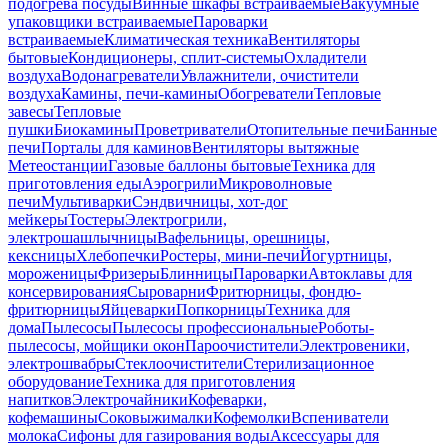
подогрева посуды
Винные шкафы встраиваемые
Вакуумные
упаковщики встраиваемые
Пароварки
встраиваемые
Климатическая техника
Вентиляторы
бытовые
Кондиционеры, сплит-системы
Охладители
воздуха
Водонагреватели
Увлажнители, очистители
воздуха
Камины, печи-камины
Обогреватели
Тепловые
завесы
Тепловые
пушки
Биокамины
Проветриватели
Отопительные печи
Банные
печи
Порталы для каминов
Вентиляторы вытяжные
Метеостанции
Газовые баллоны бытовые
Техника для
приготовления еды
Аэрогрили
Микроволновые
печи
Мультиварки
Сэндвичницы, хот-дог
мейкеры
Тостеры
Электрогрили,
электрошашлычницы
Вафельницы, орешницы,
кексницы
Хлебопечки
Ростеры, мини-печи
Йогуртницы,
мороженицы
Фризеры
Блинницы
Пароварки
Автоклавы для
консервирования
Сыроварни
Фритюрницы, фондю-
фритюрницы
Яйцеварки
Попкорницы
Техника для
дома
Пылесосы
Пылесосы профессиональные
Роботы-
пылесосы, мойщики окон
Пароочистители
Электровеники,
электрошвабры
Стеклоочистители
Стерилизационное
оборудование
Техника для приготовления
напитков
Электрочайники
Кофеварки,
кофемашины
Соковыжималки
Кофемолки
Вспениватели
молока
Сифоны для газирования воды
Аксессуары для