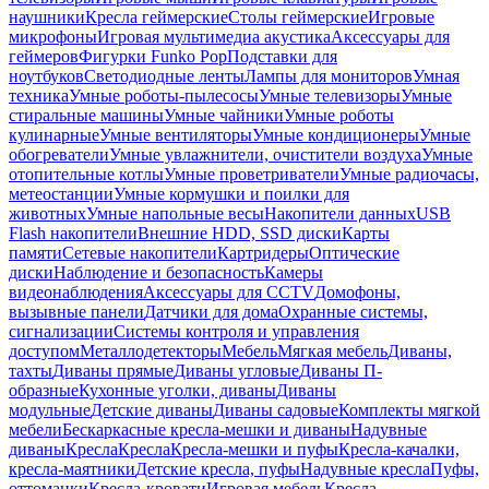
наушники
Кресла геймерские
Столы геймерские
Игровые
микрофоны
Игровая мультимедиа акустика
Аксессуары для
геймеров
Фигурки Funko Pop
Подставки для
ноутбуков
Светодиодные ленты
Лампы для мониторов
Умная
техника
Умные роботы-пылесосы
Умные телевизоры
Умные
стиральные машины
Умные чайники
Умные роботы
кулинарные
Умные вентиляторы
Умные кондиционеры
Умные
обогреватели
Умные увлажнители, очистители воздуха
Умные
отопительные котлы
Умные проветриватели
Умные радиочасы,
метеостанции
Умные кормушки и поилки для
животных
Умные напольные весы
Накопители данных
USB
Flash накопители
Внешние HDD, SSD диски
Карты
памяти
Сетевые накопители
Картридеры
Оптические
диски
Наблюдение и безопасность
Камеры
видеонаблюдения
Аксессуары для CCTV
Домофоны,
вызывные панели
Датчики для дома
Охранные системы,
сигнализации
Системы контроля и управления
доступом
Металлодетекторы
Мебель
Мягкая мебель
Диваны,
тахты
Диваны прямые
Диваны угловые
Диваны П-
образные
Кухонные уголки, диваны
Диваны
модульные
Детские диваны
Диваны садовые
Комплекты мягкой
мебели
Бескаркасные кресла-мешки и диваны
Надувные
диваны
Кресла
Кресла
Кресла-мешки и пуфы
Кресла-качалки,
кресла-маятники
Детские кресла, пуфы
Надувные кресла
Пуфы,
оттоманки
Кресла-кровати
Игровая мебель
Кресла