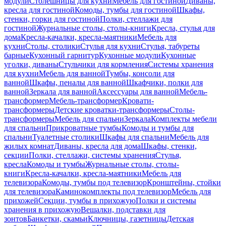
модули
Столешницы для кухни
Мебель для гостиной
Диваны,
кресла для гостиной
Комоды, тумбы для гостиной
Шкафы,
стенки, горки для гостиной
Полки, стеллажи для
гостиной
Журнальные столы, столы-книги
Кресла, стулья для
дома
Кресла-качалки, кресла-маятники
Мебель для
кухни
Столы, столики
Стулья для кухни
Стулья, табуреты
барные
Кухонный гарнитур
Кухонные модули
Кухонные
уголки, диваны
Стульчики для кормления
Системы хранения
для кухни
Мебель для ванной
Тумбы, консоли для
ванной
Шкафы, пеналы для ванной
Шкафчики, полки для
ванной
Зеркала для ванной
Аксессуары для ванной
Мебель-
трансформер
Мебель-трансформер
Кровати-
трансформеры
Детские кроватки-трансформеры
Столы-
трансформеры
Мебель для спальни
Зеркала
Комплекты мебели
для спальни
Прикроватные тумбы
Комоды и тумбы для
спальни
Туалетные столики
Шкафы для спальни
Мебель для
жилых комнат
Диваны, кресла для дома
Шкафы, стенки,
секции
Полки, стеллажи, системы хранения
Стулья,
кресла
Комоды и тумбы
Журнальные столы, столы-
книги
Кресла-качалки, кресла-маятники
Мебель для
телевизора
Комоды, тумбы под телевизор
Кронштейны, стойки
для телевизора
Каминокомплекты под телевизор
Мебель для
прихожей
Секции, тумбы в прихожую
Полки и системы
хранения в прихожую
Вешалки, подставки для
зонтов
Банкетки, скамьи
Ключницы, газетницы
Детская