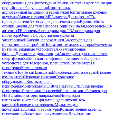
оборудования для фотостудии
Стойки, системы крепления для
студийного оборудования
Портативная
аудиотехника
Наушники и гарнитуры
Портативные колонки,
акустика
Умные колонки
MP3-плееры
Диктофоны
CD-
проигрыватели
Аксессуары для телевизоров
Кронштейны,
стойки
Кабели для телевизоров
Подписки на видеосервисы
ТВ-
антенны
ТВ-тюнеры
Аксессуары для ТВ
Аксессуары для
проектора
Очки 3D
Средства для ухода за
электроникой
Кабели, переходники
Аксессуары для
портативных устройств
Портативные аккумуляторы
Элементы
питания, зарядные устройства
Аккумуляторные
батареи
Держатели, док-станции
Аксессуары для планшетов,
смартфонов
Кабели для телефонов, планшетов
Зарядные
устройства для телефонов, планшетов
Компьютеры и
периферия
Компьютерная
техника
Ноутбуки
Планшеты
Моноблоки
Компьютеры
Игровые
компьютеры
Игровые консоли
Серверное
оборудование
Компьютерная
периферия
Мониторы
Мыши
Клавиатуры
Стилусы
Наборы
периферии
Источники бесперебойного питания
Батареи для
ИБП
Стабилизаторы напряжения
Инверторы
напряжения
Сетевые фильтры, удлинители
Веб-
камеры
Игровые контроллеры
Мультимедиа
акустика
Наушники и гарнитуры
Компьютерные кабели,
переходники
Зарядные, аккумуляторы
Док-станции,