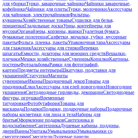
для уборки
Турки, заварочные чайники
Чайники заварочные,
кофейники
Чайники для плиты
Турки, молочники
Аксессуары
для чайников, электрочайников
Фильтры-
кувшины
Хозяйственные товары
Сушилки для белья,
прищепки
Гладильные доски
Урны, контейнеры для
мусора
Органайзеры, корзины, ящики
Туалетная бумага,
бумажные полотенца
Салфетки, мочалки, губки, мусорные
пакеты
Фольга, пленка, пакеты
Упаковочная тара
Аксессуары
для глажения
Аксессуары для стирки
Веревки,
шпагаты
Емкости, дозаторы для моющих средств
Вешалки-
плечики
Мешки хозяйственные
Сувениры
Копилки
Картины,
постеры
Фотоальбомы
Рамки для фотографий,
картин
Предметы интерьера
Шкатулки, подставки для
украшений
Статуэтки
Магниты
сувенирные
Иконы
Праздничный декор
Товары для
праздника
Елки
Аксессуары для елей новогодних
Новогодние
украшения
Светодиодные гирлянды, декорации
Светодиодные
фигуры, игрушки
Временные
татуировки
Фотобутафория
Товары для
маскарада
Подарки
Подарки, подарочные наборы
Подарочные
наборы косметики для лица и тела
Наборы для
бритья
Оформление подарков
Сантехника и
водоснабжение
Сантехника
Душевые кабины, поддоны,
двери
Ванны
Унитазы
Умывальники
Умывальники со
смесителями
Смесители
Душевые панели,