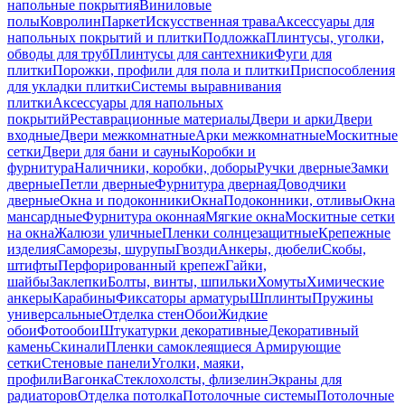
напольные покрытия
Виниловые
полы
Ковролин
Паркет
Искусственная трава
Аксессуары для
напольных покрытий и плитки
Подложка
Плинтусы, уголки,
обводы для труб
Плинтусы для сантехники
Фуги для
плитки
Порожки, профили для пола и плитки
Приспособления
для укладки плитки
Системы выравнивания
плитки
Аксессуары для напольных
покрытий
Реставрационные материалы
Двери и арки
Двери
входные
Двери межкомнатные
Арки межкомнатные
Москитные
сетки
Двери для бани и сауны
Коробки и
фурнитура
Наличники, коробки, доборы
Ручки дверные
Замки
дверные
Петли дверные
Фурнитура дверная
Доводчики
дверные
Окна и подоконники
Окна
Подоконники, отливы
Окна
мансардные
Фурнитура оконная
Мягкие окна
Москитные сетки
на окна
Жалюзи уличные
Пленки солнцезащитные
Крепежные
изделия
Саморезы, шурупы
Гвозди
Анкеры, дюбели
Скобы,
штифты
Перфорированный крепеж
Гайки,
шайбы
Заклепки
Болты, винты, шпильки
Хомуты
Химические
анкеры
Карабины
Фиксаторы арматуры
Шплинты
Пружины
универсальные
Отделка стен
Обои
Жидкие
обои
Фотообои
Штукатурки декоративные
Декоративный
камень
Скинали
Пленки самоклеящиеся
Армирующие
сетки
Стеновые панели
Уголки, маяки,
профили
Вагонка
Стеклохолсты, флизелин
Экраны для
радиаторов
Отделка потолка
Потолочные системы
Потолочные