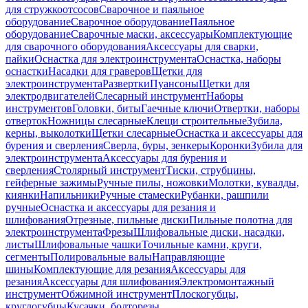
для стружкоотсосов
Сварочное и паяльное
оборудование
Сварочное оборудование
Паяльное
оборудование
Сварочные маски, аксессуары
Комплектующие
для сварочного оборудования
Аксессуары для сварки,
пайки
Оснастка для электроинструмента
Оснастка, наборы
оснастки
Насадки для граверов
Щетки для
электроинструмента
Развертки
Пуансоны
Щетки для
электродвигателей
Слесарный инструмент
Наборы
инструментов
Головки, биты
Гаечные ключи
Отвертки, наборы
отверток
Ножницы слесарные
Клещи строительные
Зубила,
керны, выколотки
Щетки слесарные
Оснастка и аксессуары для
бурения и сверления
Сверла, буры, зенкеры
Коронки
Зубила для
электроинструмента
Аксессуары для бурения и
сверления
Столярный инструмент
Тиски, струбцины,
гейферные зажимы
Ручные пилы, ножовки
Молотки, кувалды,
киянки
Напильники
Ручные стамески
Рубанки, рашпили
ручные
Оснастка и аксессуары для резания и
шлифования
Отрезные, пильные диски
Пильные полотна для
электроинструмента
Фрезы
Шлифовальные диски, насадки,
листы
Шлифовальные чашки
Точильные камни, круги,
сегменты
Полировальные валы
Направляющие
шины
Комплектующие для резания
Аксессуары для
резания
Аксессуары для шлифования
Электромонтажный
инструмент
Обжимной инструмент
Плоскогубцы,
круглогубцы
Кусачки, болторезы,