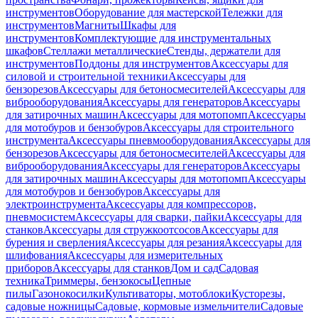
инструментов
Оборудование для мастерской
Тележки для
инструментов
Магниты
Шкафы для
инструментов
Комплектующие для инструментальных
шкафов
Стеллажи металлические
Стенды, держатели для
инструментов
Поддоны для инструментов
Аксессуары для
силовой и строительной техники
Аксессуары для
бензорезов
Аксессуары для бетоносмесителей
Аксессуары для
виброоборудования
Аксессуары для генераторов
Аксессуары
для затирочных машин
Аксессуары для мотопомп
Аксессуары
для мотобуров и бензобуров
Аксессуары для строительного
инструмента
Аксессуары пневмооборудования
Аксессуары для
бензорезов
Аксессуары для бетоносмесителей
Аксессуары для
виброоборудования
Аксессуары для генераторов
Аксессуары
для затирочных машин
Аксессуары для мотопомп
Аксессуары
для мотобуров и бензобуров
Аксессуары для
электроинструмента
Аксессуары для компрессоров,
пневмосистем
Аксессуары для сварки, пайки
Аксессуары для
станков
Аксессуары для стружкоотсосов
Аксессуары для
бурения и сверления
Аксессуары для резания
Аксессуары для
шлифования
Аксессуары для измерительных
приборов
Аксессуары для станков
Дом и сад
Садовая
техника
Триммеры, бензокосы
Цепные
пилы
Газонокосилки
Культиваторы, мотоблоки
Кусторезы,
садовые ножницы
Садовые, кормовые измельчители
Садовые