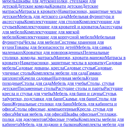
мебель
Шкафы для детской
Полки, стеллажи для
детской
Детские комоды
Кровати детские
Детские
матрасы
Матрасы в кроватку
Наматрасники, защитные чехлы
детские
Мебель для детского сада
Мебельная фурнитура и
аксессуары
Комплектующие для столов
Комплектующие для
стульев
Комплектующие для кроватей и кроваток
Аксессуары
для мебели
Комплектующие для мягкой
мебели
Комплектующие для корпусной мебели
Мебельная
фурнитура
Чехлы для мебели
Системы хранения для
кухни
Товары для безопасности детей
Мебель для самых
маленьких
Кроватки для новорожденных
Пеленальные
столики, комоды, матрасы
Манежи, кровати-манежи
Матрасы в
кроватку
Наматрасники, защитные чехлы в кроватку
Садовая
мебель
Садовые диваны, кресла
Садовые стулья
Садовые,
уличные столы
Комплекты мебели для сада
Гамаки,
шезлонги
Качели садовые
Надувная мебель
Кухни
походные
Столы для сада
Мебель для учебы
Столы, стулья
детские
Письменные столы
Растущие столы и парты
Растущие
кресла и стулья для учебы
Мебель для бани и сауны
Стулья,
табуретки, подставки для бани
Скамьи для бани
Столы для
бани
Журнальные столики для бани
Мебель для кабинета и
офиса
Столы офисные, компьютерные
Кресла, стулья для
офиса
Мягкая мебель для офиса
Шкафы офисные
Стеллажи,
полки для документов
Офисные тумбы
Комплекты мебели для
кабинета
Мебель для лоджии и балкона
Комплекты мебели для