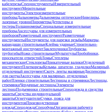
кабелерезы
Специнструменты
Измерительный
инструмент
Мерительные
инструменты
Электроизмерительные
приборы
Дальномеры
Дальномеры оптические
Нивелиры,
лазерные уровни
Пирометры
Детекторы и
тестеры
Толщиномеры
Специальные измерительные
приборы
Аксессуары для измерительных
приборов
Разметочный инструмент
Разметочные
инструменты
Инструменты для нарезки резьбы
Маркеры,
карандаши строительные
Клейма ударные
Строительно-
монтажный инструмент
Заклепочники
Труборезы,
трубогибы
Ножи строительные
Мультитулы
Пробойники,
просекатели отверстий
Ломы
Степлеры
механические
Стеклорезы
Прикаточные валики
Отделочный
инструмент
Плиткорезы
Кельмы, шпатели, гладилки
Малярный,
отделочный инструмент
Скотч, ленты малярные
Диспенсеры
для скотча
Аксессуары для малярных, отделочных
работ
Пленки строительные
Лестницы и стремянки
Лестницы,
стремянки
Чердачные лестницы
Элементы
лестниц
Подъемники строительные
Спецодежда и средства
защиты
Средства индивидуальной
защиты
Огнетушители
Сумки, пояса для
инструментов
Производственная
одежда
Спецодежда
Спецобувь
Организация рабочего
пространства
Фонари, прожекторы
Кейсы, ящики для