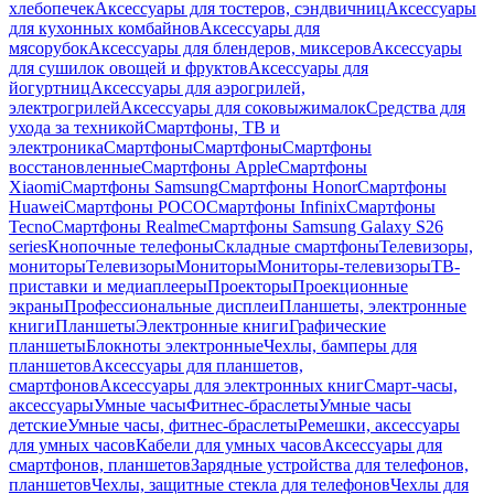
хлебопечек
Аксессуары для тостеров, сэндвичниц
Аксессуары
для кухонных комбайнов
Аксессуары для
мясорубок
Аксессуары для блендеров, миксеров
Аксессуары
для сушилок овощей и фруктов
Аксессуары для
йогуртниц
Аксессуары для аэрогрилей,
электрогрилей
Аксессуары для соковыжималок
Средства для
ухода за техникой
Смартфоны, ТВ и
электроника
Смартфоны
Смартфоны
Смартфоны
восстановленные
Смартфоны Apple
Смартфоны
Xiaomi
Смартфоны Samsung
Смартфоны Honor
Смартфоны
Huawei
Смартфоны POCO
Смартфоны Infinix
Смартфоны
Tecno
Смартфоны Realme
Смартфоны Samsung Galaxy S26
series
Кнопочные телефоны
Складные смартфоны
Телевизоры,
мониторы
Телевизоры
Мониторы
Мониторы-телевизоры
ТВ-
приставки и медиаплееры
Проекторы
Проекционные
экраны
Профессиональные дисплеи
Планшеты, электронные
книги
Планшеты
Электронные книги
Графические
планшеты
Блокноты электронные
Чехлы, бамперы для
планшетов
Аксессуары для планшетов,
смартфонов
Аксессуары для электронных книг
Смарт-часы,
аксессуары
Умные часы
Фитнес-браслеты
Умные часы
детские
Умные часы, фитнес-браслеты
Ремешки, аксессуары
для умных часов
Кабели для умных часов
Аксессуары для
смартфонов, планшетов
Зарядные устройства для телефонов,
планшетов
Чехлы, защитные стекла для телефонов
Чехлы для