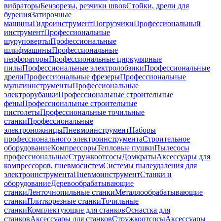
вибраторы
Бензорезы, резчики швов
Стойки, дрели для
бурения
Затирочные
машины
Гидроинструмент
Погрузчики
Профессиональный
инструмент
Профессиональные
шуруповерты
Профессиональные
шлифмашины
Профессиональные
перфораторы
Профессиональные циркулярные
пилы
Профессиональные электролобзики
Профессиональные
дрели
Профессиональные фрезеры
Профессиональные
мультиинструменты
Профессиональные
электрорубанки
Профессиональные строительные
фены
Профессиональные строительные
пистолеты
Профессиональные точильные
станки
Профессиональные
электроножницы
Пневмоинструмент
Наборы
профессионального электроинструмента
Строительное
оборудование
Компрессоры
Тепловые пушки
Пылесосы
профессиональные
Стружкоотсосы
Домкраты
Аксессуары для
компрессоров, пневмосистем
Системы пылеудаления для
электроинструмента
Пневмоинструмент
Станки и
оборудование
Деревообрабатывающие
станки
Ленточнопильные станки
Металлообрабатывающие
станки
Плиткорезные станки
Точильные
станки
Комплектующие для станков
Оснастка для
станков
Аксессуары для станков
Стружкоотсосы
Аксессуары