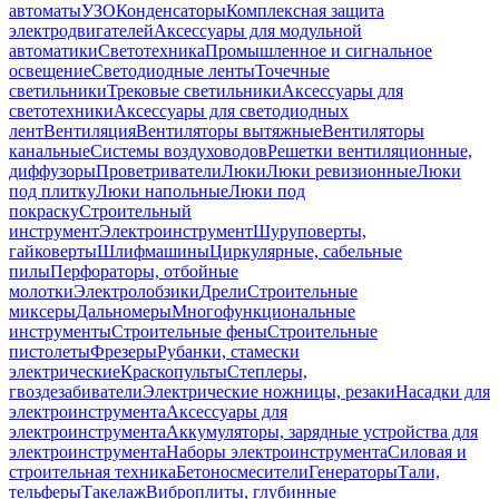
автоматы
УЗО
Конденсаторы
Комплексная защита
электродвигателей
Аксессуары для модульной
автоматики
Светотехника
Промышленное и сигнальное
освещение
Светодиодные ленты
Точечные
светильники
Трековые светильники
Аксессуары для
светотехники
Аксессуары для светодиодных
лент
Вентиляция
Вентиляторы вытяжные
Вентиляторы
канальные
Системы воздуховодов
Решетки вентиляционные,
диффузоры
Проветриватели
Люки
Люки ревизионные
Люки
под плитку
Люки напольные
Люки под
покраску
Строительный
инструмент
Электроинструмент
Шуруповерты,
гайковерты
Шлифмашины
Циркулярные, сабельные
пилы
Перфораторы, отбойные
молотки
Электролобзики
Дрели
Строительные
миксеры
Дальномеры
Многофункциональные
инструменты
Строительные фены
Строительные
пистолеты
Фрезеры
Рубанки, стамески
электрические
Краскопульты
Степлеры,
гвоздезабиватели
Электрические ножницы, резаки
Насадки для
электроинструмента
Аксессуары для
электроинструмента
Аккумуляторы, зарядные устройства для
электроинструмента
Наборы электроинструмента
Силовая и
строительная техника
Бетоносмесители
Генераторы
Тали,
тельферы
Такелаж
Виброплиты, глубинные