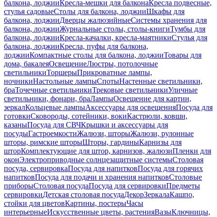
балкона, лоджии
Кресла-мешки для балкона
Кресла подвесные,
стулья садовые
Столы для балкона, лоджии
Шкафы для
балкона, лоджии
Дверцы жалюзийные
Системы хранения для
балкона, лоджии
Журнальные столы, столы-книги
Тумбы для
балкона, лоджии
Кресла-качалки, кресла-маятники
Стулья для
балкона, лоджии
Кресла, пуфы для балкона,
лоджии
Компактные столы для балкона, лоджии
Товары для
дома, бакалея
Освещение
Люстры, потолочные
светильники
Торшеры
Прикроватные лампы,
ночники
Настольные лампы
Споты
Настенные светильники,
бра
Точечные светильники
Трековые светильники
Уличные
светильники, фонари, бра
Лампы
Освещение для картин,
зеркал
Кольцевые лампы
Аксессуары для освещения
Посуда для
готовки
Сковороды, сотейники, воки
Кастрюли, ковши,
казаны
Посуда для СВЧ
Крышки и аксессуары для
посуды
Гастроемкости
Жалюзи, шторы
Жалюзи, рулонные
шторы, римские шторы
Шторы, гардины
Карнизы для
штор
Комплектующие для штор, карнизов, жалюзи
Пленки для
окон
Электроприводные солнцезащитные системы
Столовая
посуда, сервировка
Посуда для напитков
Посуда для горячих
напитков
Посуда для подачи и хранения напитков
Столовые
приборы
Столовая посуда
Посуда для сервировки
Предметы
сервировки
Детская столовая посуда
Декор
Зеркала
Кашпо,
стойки для цветов
Картины, постеры
Часы
интерьерные
Искусственные цветы, растения
Вазы
Ключницы,