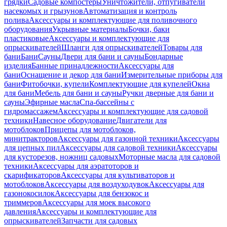
грядки
Садовые компостеры
Уничтожители, отпугиватели
насекомых и грызунов
Автоматизация и контроль
полива
Аксессуары и комплектующие для поливочного
оборудования
Укрывные материалы
Бочки, баки
пластиковые
Аксессуары и комплектующие для
опрыскивателей
Шланги для опрыскивателей
Товары для
бани
Бани
Сауны
Двери для бани и сауны
Бондарные
изделия
Банные принадлежности
Аксессуары для
бани
Оснащение и декор для бани
Измерительные приборы для
бани
Фитобочки, купели
Комплектующие для купелей
Окна
для бани
Мебель для бани и сауны
Ручки дверные для бани и
сауны
Эфирные масла
Спа-бассейны с
гидромассажем
Аксессуары и комплектующие для садовой
техники
Навесное оборудование
Двигатели для
мотоблоков
Прицепы для мотоблоков,
минитракторов
Аксессуары для газонной техники
Аксессуары
для цепных пил
Аксессуары для садовой техники
Аксессуары
для кусторезов, ножниц садовых
Моторные масла для садовой
техники
Аксессуары для аэратоторов и
скарификаторов
Аксессуары для культиваторов и
мотоблоков
Аксессуары для воздуходувок
Аксессуары для
газонокосилок
Аксессуары для бензокос и
триммеров
Аксессуары для моек высокого
давления
Аксессуары и комплектующие для
опрыскивателей
Запчасти для садовых