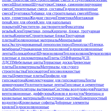
смеси
Шпатлевки
Штукатурки
Стяжки, самонивелирующие
смеси
Строительные смеси, составы
Гидроизоляционные
смеси
Грунтовки
Добавки для строительных смесей
Пены,
клеи, герметики
Жидкие гвозди
Герметики
Монтажная
пена
Клеи для обоев
Клеи для напольных
покрытий
Очистители, растворители
Фиксаторы
резьбы
Клеи
Герметики, пены
Кирпичи, блоки, тротуарная
плитка
Кирпичи
Строительные блоки
Тротуарная
плитка
Изоляционные материалы
Минеральная
вата
Экструдированный пенополистирол
Пенопласт
Пленки,
мембраны
Отражающая теплоизоляция
Гидроизоляционные
ленты
Поликарбонат
Шумоизоляция
Теплоизоляция
Звукоизоляц
плитные и пиломатериалы
Плиты OSB
Фанера
ДСП,
ЛДСП
Мебельные щиты
Террасные доски
Древесные
плиты
Пиломатериалы
Материалы для сухого
строительства
Гипсокартон
Гипсоволокнистые
листы
Цементные плиты
Профили для
гипсокартона
Комплектующие для гипсокартона
Ленты
армирующие
Уплотнительные ленты
Гипсовые и цементные
плиты
Вентиляторы вытяжные
Системы воздуховодов
Решетки
вентиляционные, диффузоры
Кровля и водосток
Черепица и
кровельные материалы
Водосточные системы
Поверхностный
водоотвод
Кровельные софиты
Доборные элементы
кровли
Гидроизоляционные