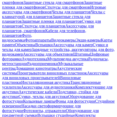
смартфонов
Защитные стекла для смартфонов
Защитные
пленки для смартфонов
Стилусы для смартфонов
Игровые
аксессуары для смартфонов
Чехлы для планшетов
Чехлы с
клавиатурой для планшетов
Защитные стекла для
планшетов
Защитные пленки для планшетов
Сумки для
планшетов
Стилусы для планшетов
Аксессуары для
планшетов, смартфонов
Кабели для телефонов,
планшетов
Фото,
видеосъемка
Фотоаппараты
Видеокамеры
Экшн-камеры
Карты
памяти
Объективы
Вспышки
Аксессуары для камер
Сумки и
чехлы для камер
Зарядные устройства, аккумуляторы для фото,
видеокамер
Аксессуары для объективов
Штативы
Цифровые
фоторамки
Аудиотехника
Мультимедиа акустика
Радиочасы,
метеостанции
Радиоприемники
Музыкальные
центры
Домашние кинотеатры
Акустические
системы
Проигрыватели виниловых пластинок
Аксессуары
для виниловых проигрывателей
Виниловые
пластинки
Инсталляционная акустика
Трансляционные
усилители
Аксессуары для аудиотехники
Комплектующие для
акустики
Акустические кабели
Подставки, стойки для
акустики
Сумки, чехлы для акустики
Оборудование для
фотостудии
Кольцевые лампы
Фоны для фотостудии
Студийное
освещение
Насадки светоформирующие для
фотостудии
Фотозонты, отражатели
Оборудование для
предметной съемки
Вспышки студийные
Комплекты