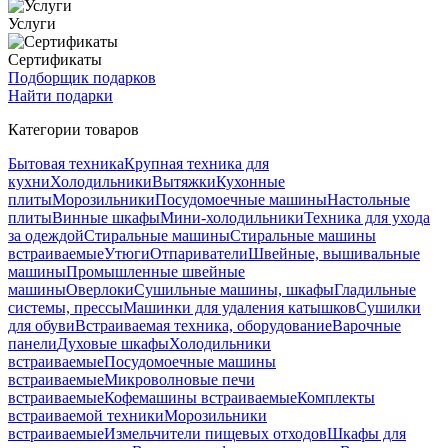
Услуги
Сертификаты
Подборщик подарков
Найти подарки
Категории товаров
Бытовая техника
Крупная техника для
кухни
Холодильники
Вытяжки
Кухонные
плиты
Морозильники
Посудомоечные машины
Настольные
плиты
Винные шкафы
Мини-холодильники
Техника для ухода
за одеждой
Стиральные машины
Стиральные машины
встраиваемые
Утюги
Отпариватели
Швейные, вышивальные
машины
Промышленные швейные
машины
Оверлоки
Сушильные машины, шкафы
Гладильные
системы, прессы
Машинки для удаления катышков
Сушилки
для обуви
Встраиваемая техника, оборудование
Варочные
панели
Духовые шкафы
Холодильники
встраиваемые
Посудомоечные машины
встраиваемые
Микроволновые печи
встраиваемые
Кофемашины встраиваемые
Комплекты
встраиваемой техники
Морозильники
встраиваемые
Измельчители пищевых отходов
Шкафы для