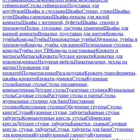
геймерские
Столы геймерские
Подставки для
ноутбуков
Шкафы и стеллажи
Шкафы
Стенки, горки
Шкафы-
купе
Шкафы-гармошки
Шкафы-пеналы для жилой
комнаты
Шкафы с витриной, буфеты
Шкафы, секции в
прихожую
Полки, стеллажи, системы хранения
Шкафы для
ванной комнаты
Вешалки, подставки для зонтов
Комоды,
тумбы
Комоды
Тумбы
Прикроватные тумбы
Обувницы, тумбы в
прихожую
Комоды, тумбы для ванной
Пеленальные столики,
комоды
Тумбы под ТВ
Комоды пластиковые
Кровати и
матрасы
Матрасы
Кровати
Детские кровати
Кроватки для
новорожденных
Надувная мебель
Наматрасники, чехлы на
матрас
Основания для
кроватей
Подматрасники
Раскладушки
Кровати-трансформеры,
шкафы-кровати
Кровати-домики
Столы
Кухонные
столы
Барные столы
Столы письменные,
компьютерные
Детские столы
Туалетные столики
Журнальные
столы
Садовые столы
Растущие столы и парты
Столы,
журнальные столики для бани
Приставные
столики
Консольные столики
Обеденные группы
Столы-
книги
Стулья
Кухонные стулья, табуреты
Барные стулья,
табуреты
Компьютерные кресла, стулья
Геймерские
кресла
Детские стулья, табуреты
Банкетки, скамьи
Садовые
кресла, стулья, табуреты
Стулья, табуреты для бани
Стульчики
для кормления
Кухня
Кухонный гарнитур
Кухонные