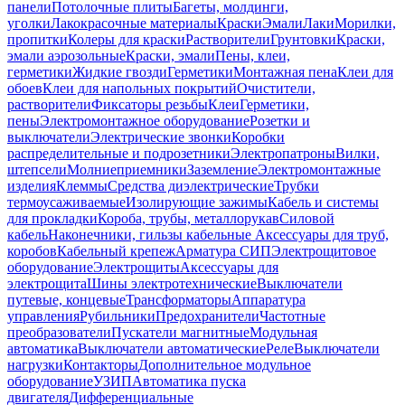
панели
Потолочные плиты
Багеты, молдинги,
уголки
Лакокрасочные материалы
Краски
Эмали
Лаки
Морилки,
пропитки
Колеры для краски
Растворители
Грунтовки
Краски,
эмали аэрозольные
Краски, эмали
Пены, клеи,
герметики
Жидкие гвозди
Герметики
Монтажная пена
Клеи для
обоев
Клеи для напольных покрытий
Очистители,
растворители
Фиксаторы резьбы
Клеи
Герметики,
пены
Электромонтажное оборудование
Розетки и
выключатели
Электрические звонки
Коробки
распределительные и подрозетники
Электропатроны
Вилки,
штепсели
Молниеприемники
Заземление
Электромонтажные
изделия
Клеммы
Средства диэлектрические
Трубки
термоусаживаемые
Изолирующие зажимы
Кабель и системы
для прокладки
Короба, трубы, металлорукав
Силовой
кабель
Наконечники, гильзы кабельные
Аксессуары для труб,
коробов
Кабельный крепеж
Арматура СИП
Электрощитовое
оборудование
Электрощиты
Аксессуары для
электрощита
Шины электротехнические
Выключатели
путевые, концевые
Трансформаторы
Аппаратура
управления
Рубильники
Предохранители
Частотные
преобразователи
Пускатели магнитные
Модульная
автоматика
Выключатели автоматические
Реле
Выключатели
нагрузки
Контакторы
Дополнительное модульное
оборудование
УЗИП
Автоматика пуска
двигателя
Дифференциальные