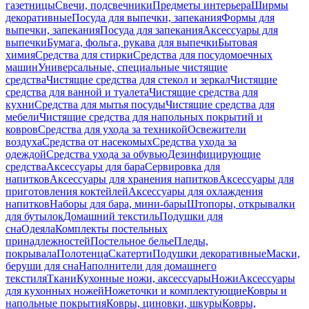
газетницы
Свечи, подсвечники
Предметы интерьера
Ширмы
декоративные
Посуда для выпечки, запекания
Формы для
выпечки, запекания
Посуда для запекания
Аксессуары для
выпечки
Бумага, фольга, рукава для выпечки
Бытовая
химия
Средства для стирки
Средства для посудомоечных
машин
Универсальные, специальные чистящие
средства
Чистящие средства для стекол и зеркал
Чистящие
средства для ванной и туалета
Чистящие средства для
кухни
Средства для мытья посуды
Чистящие средства для
мебели
Чистящие средства для напольных покрытий и
ковров
Средства для ухода за техникой
Освежители
воздуха
Средства от насекомых
Средства ухода за
одеждой
Средства ухода за обувью
Дезинфицирующие
средства
Аксессуары для бара
Сервировка для
напитков
Аксессуары для хранения напитков
Аксессуары для
приготовления коктейлей
Аксессуары для охлаждения
напитков
Наборы для бара, мини-бары
Штопоры, открывалки
для бутылок
Домашний текстиль
Подушки для
сна
Одеяла
Комплекты постельных
принадлежностей
Постельное белье
Пледы,
покрывала
Полотенца
Скатерти
Подушки декоративные
Маски,
беруши для сна
Наполнители для домашнего
текстиля
Ткани
Кухонные ножи, аксессуары
Ножи
Аксессуары
для кухонных ножей
Ножеточки и комплектующие
Ковры и
напольные покрытия
Ковры, циновки, шкуры
Ковры,