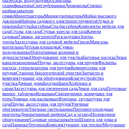
пылесосы, воздуходувки
Аэраторы,
скарификаторы
Снегоуборщики
Дровоколы
Сеялки,
разбрасыватели
семян
Минитракторы
Миникультиваторы
Мойки высокого
давления
Наборы садового электроинструмента
Отдых и
пикник
Батуты
Бассейны
Спа-бассейны
Комплекты мебели для
сада
Столы для сада
Стулья, кресла для сада
Качели
садовые
Гамаки, шезлонги
Раскладушки
Зонты,
тенты
Аксессуары для садовой мебели
Грили
Мангалы,
коптильни
Детская площадка
Сумки-
холодильники
Портативные колонки и
аудиосистемы
Оборудование для участка
Бытовые насосы
Люки
канализационные
Пруды, аксессуары для прудов
Фильтры,
насосы, стерилизаторы для прудов
Компрессоры для
прудов
Станции биологической очистки
Запчасти и
комплектующие для оборудования
Благоустройство
участка
Дачные дома
Беседки
Бани
Хозблоки и
сараи
Аксессуары для озеленения сада
Декор для сада
Почтовые
ящики, таблички
Козырьки
Скворечники, кормушки для
птиц
Домики для насекомых
Фонтаны, скульптуры для
сада
Пруды, аксессуары для прудов
Уличные
обогреватели
Уличные светильники
Противогололедные
реагенты
Декоративный щебень
Сад и огород
Поливочное
оборудование
Садовые опрыскиватели
Шланги для дома и
сада
Парники
Теплицы
Комплектующие для теплиц
Модульные