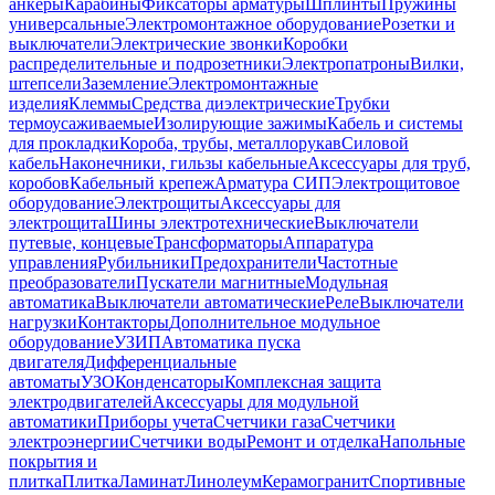
анкеры
Карабины
Фиксаторы арматуры
Шплинты
Пружины
универсальные
Электромонтажное оборудование
Розетки и
выключатели
Электрические звонки
Коробки
распределительные и подрозетники
Электропатроны
Вилки,
штепсели
Заземление
Электромонтажные
изделия
Клеммы
Средства диэлектрические
Трубки
термоусаживаемые
Изолирующие зажимы
Кабель и системы
для прокладки
Короба, трубы, металлорукав
Силовой
кабель
Наконечники, гильзы кабельные
Аксессуары для труб,
коробов
Кабельный крепеж
Арматура СИП
Электрощитовое
оборудование
Электрощиты
Аксессуары для
электрощита
Шины электротехнические
Выключатели
путевые, концевые
Трансформаторы
Аппаратура
управления
Рубильники
Предохранители
Частотные
преобразователи
Пускатели магнитные
Модульная
автоматика
Выключатели автоматические
Реле
Выключатели
нагрузки
Контакторы
Дополнительное модульное
оборудование
УЗИП
Автоматика пуска
двигателя
Дифференциальные
автоматы
УЗО
Конденсаторы
Комплексная защита
электродвигателей
Аксессуары для модульной
автоматики
Приборы учета
Счетчики газа
Счетчики
электроэнергии
Счетчики воды
Ремонт и отделка
Напольные
покрытия и
плитка
Плитка
Ламинат
Линолеум
Керамогранит
Спортивные