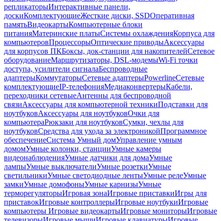
репликаторы
Интерактивные панели,
доски
Комплектующие
Жесткие диски, SSD
Оперативная
память
Видеокарты
Компьютерные блоки
питания
Материнские платы
Системы охлаждения
Корпуса для
компьютеров
Процессоры
Оптические приводы
Аксессуары
для корпусов ПК
Боксы, док-станции для накопителей
Сетевое
оборудование
Маршрутизаторы, DSL-модемы
Wi-Fi точки
доступа, усилители сигнала
Беспроводные
адаптеры
Коммутаторы
Сетевые адаптеры
Powerline
Сетевые
комплектующие
IP-телефония
Медиаконвертеры
Кабели,
переходники сетевые
Антенны для беспроводной
связи
Аксессуары для компьютерной техники
Подставки для
ноутбуков
Аксессуары для ноутбуков
Очки для
компьютера
Рюкзаки для ноутбуков
Сумки, чехлы для
ноутбуков
Средства для ухода за электроникой
Программное
обеспечение
Система Умный дом
Управление умным
домом
Умные колонки, станции
Умные камеры
видеонаблюдения
Умные датчики для дома
Умные
лампы
Умные выключатели
Умные розетки
Умные
светильники
Умные светодиодные ленты
Умные реле
Умные
замки
Умные домофоны
Умные карнизы
Умные
терморегуляторы
Игровая зона
Игровые приставки
Игры для
приставок
Игровые контроллеры
Игровые ноутбуки
Игровые
компьютеры
Игровые видеокарты
Игровые мониторы
Игровые
телевизоры
Игровые мыши
Игровые клавиатуры
Игровые