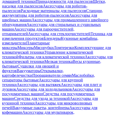
домашней техники
Принадлежности для пылесосов
Щетки,
насадки для пылесосов
Аксессуары для роботов-
пылесосов
Расходные материалы для пылесосов
Станции,
аккумуляторы для роботов-пылесосов
Аксессуары для
швейных машин
Аксессуары для промышленного швейного
оборудования
Аксессуары для стиральных и сушильных
машин
Аксессуары для пароочистителей,
отпаривателей
Аксессуары для стеклоочистителей
Техника для
измельчения продуктов
Блендеры
Кухонные комбайны,
измельчители
Планетарные
миксеры
Миксеры
Мясорубки
Ломтерезки
Комплектующие для
климатической техники
Управление климатической
техникой
Фильтры для климатической техники
Аксессуары для
климатической техники
Мелкая техника
Весы кухонные,
бытовые
Сушилки для овощей и
фруктов
Вакууматоры
Открывалки,
картофелечистки
Проращиватели семян
Маслобойки,
сепараторы бытовые
Аксессуары для крупной
техники
Аксессуары для вытяжек
Аксессуары для плит и
духовок
Аксессуары для холодильников
Аксессуары для
посудомоечных машин
Средства для посудомоечных
машин
Средства для ухода за техникой
Аксессуары для
кухонной техники
Аксессуары для микроволновых
печей
Вакуумные пакеты, контейнеры
Аксессуары для
кофемашин
Аксессуары для мультиварок,