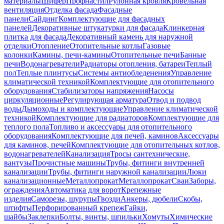
материалы
Шифер
Профнастил
Рулонная кровля
Кровельная
вентиляция
Отделка фасада
Фасадные
панели
Сайдинг
Комплектующие для фасадных
панелей
Декоративные штукатурки для фасада
Клинкерная
плитка для фасада
Декоративный камень для наружной
отделки
Отопление
Отопительные котлы
Газовые
колонки
Камины, печи-камины
Отопительные печи
Банные
печи
Водонагреватели
Радиаторы отопления, батареи
Теплый
пол
Теплые плинтусы
Системы антиобледенения
Управление
климатической техникой
Комплектующие для отопительного
оборудования
Стабилизаторы напряжения
Насосы
циркуляционные
Регулирующая арматура
Отвод и подвод
воды
Дымоходы и комплектующие
Управление климатической
техникой
Комплектующие для радиаторов
Комплектующие для
теплого пола
Топливо и аксессуары для отопительного
оборудования
Комплектующие для печей, каминов
Аксессуары
для каминов, печей
Комплектующие для отопительных котлов,
водонагревателей
Канализация
Тросы сантехнические,
вантузы
Прочистные машины
Трубы, фитинги внутренней
канализации
Трубы, фитинги наружной канализации
Люки
канализационные
Металлопрокат
Металлопрокат
Сваи
Заборы,
ограждения
Автоматика для ворот
Крепежные
изделия
Саморезы, шурупы
Гвозди
Анкеры, дюбели
Скобы,
штифты
Перфорированный крепеж
Гайки,
шайбы
Заклепки
Болты, винты, шпильки
Хомуты
Химические