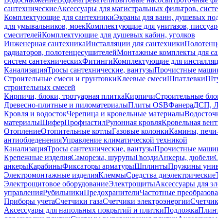
сантехнические
Аксессуары для магистральных фильтров, сист
Комплектующие для сантехники
Экраны для ванн, душевых по
для умывальников, моек
Комплектующие для унитазов, писсуар
смесителей
Комплектующие для душевых кабин, уголков
Инженерная сантехника
Инсталляции для сантехники
Полотенц
радиаторов, полотенцесушителей
Монтажные комплекты для с
систем сантехнических
Фитинги
Комплектующие для инсталля
Канализация
Тросы сантехнические, вантузы
Прочистные маши
Строительные смеси и грунтовки
Клеевые смеси
Шпатлевки
Шту
строительных смесей
Кирпичи, блоки, тротуарная плитка
Кирпичи
Строительные бло
Древесно-плитные и пиломатериалы
Плиты OSB
Фанера
ДСП, 
Кровля и водосток
Черепица и кровельные материалы
Водосточ
материалы
Шифер
Профнастил
Рулонная кровля
Кровельная вен
Отопление
Отопительные котлы
Газовые колонки
Камины, печи
антиобледенения
Управление климатической техникой
Канализация
Тросы сантехнические, вантузы
Прочистные маши
Крепежные изделия
Саморезы, шурупы
Гвозди
Анкеры, дюбели
анкеры
Карабины
Фиксаторы арматуры
Шплинты
Пружины унив
Электромонтажные изделия
Клеммы
Средства диэлектрические
Электрощитовое оборудование
Электрощиты
Аксессуары для э
управления
Рубильники
Предохранители
Частотные преобразов
Приборы учета
Счетчики газа
Счетчики электроэнергии
Счетчи
Аксессуары для напольных покрытий и плитки
Подложка
Плинт