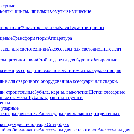
дверные
Болты, винты, шпильки
Хомуты
Химические
творители
Фиксаторы резьбы
Клеи
Герметики, пены
нцевые
Трансформаторы
Аппаратура
уары для светотехники
Аксессуары для светодиодных лент
езы, резчики швов
Стойки, дрели для бурения
Затирочные
ля компрессоров, пневмосистем
Системы пылеудаления для
ие для сварочного оборудования
Аксессуары для сварки,
щи строительные
Зубила, керны, выколотки
Щетки слесарные
чные стамески
Рубанки, рашпили ручные
енты
 ударные
енсеры для скотча
Аксессуары для малярных, отделочных
ная одежда
Спецодежда
Спецобувь
виброоборудования
Аксессуары для генераторов
Аксессуары для