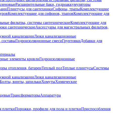
иленовые
Расширительные баки, гидроаккумуляторы
ванн
Плинтусы для сантехники
Сифоны, трапы
Комплектующие
уров
Комплектующие для сифонов, трапов
Комплектующие для
ьные фильтры, системы сантехнические
Комплектующие для
юки сантехнические
Аксессуары для магистральных фильтров,
ружной канализации
Люки канализационные
 составы
Гидроизоляционные смеси
Грунтовки
Добавки для
атериалы
рные элементы кровли
Гидроизоляционные
оры отопления, батареи
Теплый пол
Теплые плинтусы
Системы
ружной канализации
Люки канализационные
Болты, винты, шпильки
Хомуты
Химические
нцевые
Трансформаторы
Аппаратура
я плитки
Порожки, профили для пола и плитки
Приспособления