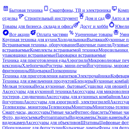
Бытовая техника
Смартфоны, ТВ и электроника
Комп
отделка
Строительный инструмент
Дом и сад
Авто и 
Товары для бизнеса, склада и офиса
Досуг и хобби
Ювели
Все акции
Оплата частями
Уцененные товары
Умны
Крупная техника для кухни
Холодильники
Вытяжки
Кухонные 
Встраиваемая техника, оборудование
Варочные панели
Духовые
встраиваемые
Комплекты встраиваемой техники
Морозильники 
упаковщики встраиваемые
Пароварки встраиваемые
Техника для приготовления еды
Аэрогрили
Микроволновые пе
кексницы
Хлебопечки
Ростеры, мини-печи
Йогуртницы, морож
фритюрницы
Яйцеварки
Попкорницы
Техника для приготовления напитков
Электрочайники
Кофевар
Техника для измельчения продуктов
Блендеры
Кухонные комбай
Мелкая техника
Весы кухонные, бытовые
Сушилки для овощей 
Аксессуары для кухонной техники
Аксессуары для микроволно
тостеров, сэндвичниц
Аксессуары для кухонных комбайнов
Акс
йогуртниц
Аксессуары для аэрогрилей, электрогрилей
Аксессуа
Телевизоры, мониторы
Телевизоры
Мониторы
Мониторы-телеви
Смарт-часы, аксессуары
Умные часы
Фитнес-браслеты
Умные ча
Фото, видеосъемка
Фотоаппараты
Видеокамеры
Экшн-камеры
Ка
видеокамер
Аксессуары для объективов
Штативы
Цифровые фот
Оборудование для фотостудии
Кольцевые лампы
Фоны для фото