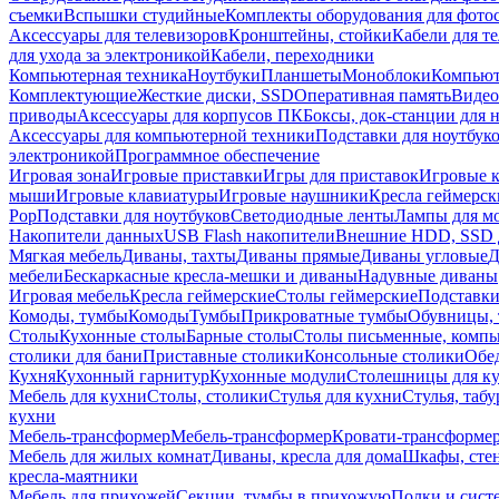
съемки
Вспышки студийные
Комплекты оборудования для фото
Аксессуары для телевизоров
Кронштейны, стойки
Кабели для т
для ухода за электроникой
Кабели, переходники
Компьютерная техника
Ноутбуки
Планшеты
Моноблоки
Компью
Комплектующие
Жесткие диски, SSD
Оперативная память
Видео
приводы
Аксессуары для корпусов ПК
Боксы, док-станции для 
Аксессуары для компьютерной техники
Подставки для ноутбук
электроникой
Программное обеспечение
Игровая зона
Игровые приставки
Игры для приставок
Игровые 
мыши
Игровые клавиатуры
Игровые наушники
Кресла геймерск
Pop
Подставки для ноутбуков
Светодиодные ленты
Лампы для м
Накопители данных
USB Flash накопители
Внешние HDD, SSD 
Мягкая мебель
Диваны, тахты
Диваны прямые
Диваны угловые
Д
мебели
Бескаркасные кресла-мешки и диваны
Надувные диваны
Игровая мебель
Кресла геймерские
Столы геймерские
Подставки
Комоды, тумбы
Комоды
Тумбы
Прикроватные тумбы
Обувницы, 
Столы
Кухонные столы
Барные столы
Столы письменные, комп
столики для бани
Приставные столики
Консольные столики
Обе
Кухня
Кухонный гарнитур
Кухонные модули
Столешницы для к
Мебель для кухни
Столы, столики
Стулья для кухни
Стулья, таб
кухни
Мебель-трансформер
Мебель-трансформер
Кровати-трансформе
Мебель для жилых комнат
Диваны, кресла для дома
Шкафы, стен
кресла-маятники
Мебель для прихожей
Секции, тумбы в прихожую
Полки и сист