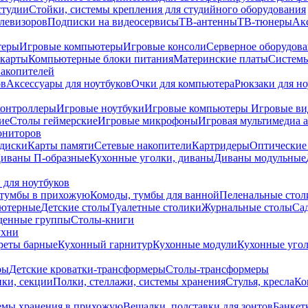
студии
Стойки, системы крепления для студийного оборудования
елевизоров
Подписки на видеосервисы
ТВ-антенны
ТВ-тюнеры
Ак
теры
Игровые компьютеры
Игровые консоли
Серверное оборудов
карты
Компьютерные блоки питания
Материнские платы
Системы
накопителей
ов
Аксессуары для ноутбуков
Очки для компьютера
Рюкзаки для но
контроллеры
Игровые ноутбуки
Игровые компьютеры
Игровые ви
ие
Столы геймерские
Игровые микрофоны
Игровая мультимедиа 
ониторов
диски
Карты памяти
Сетевые накопители
Картридеры
Оптические
иваны П-образные
Кухонные уголки, диваны
Диваны модульные
 для ноутбуков
тумбы в прихожую
Комоды, тумбы для ванной
Пеленальные стол
ьютерные
Детские столы
Туалетные столики
Журнальные столы
Са
денные группы
Столы-книги
ухни
уреты барные
Кухонный гарнитур
Кухонные модули
Кухонные угол
ры
Детские кроватки-трансформеры
Столы-трансформеры
ки, секции
Полки, стеллажи, системы хранения
Стулья, кресла
Ко
емы хранения в прихожую
Вешалки, подставки для зонтов
Банкет