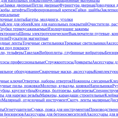
 для напольных покрытий
Реставрационные материалы
ые
Замки дверные
Петли дверные
Фурнитура дверная
Доводчики 
Скобы, штифты
Перфорированный крепеж
Гайки, шайбы
Заклепки
ерсальные
лочные плиты
Багеты, молдинги, уголки
на
Клеи для обоев
Клеи для напольных покрытий
Очистители, рас
Трубки термоусаживаемые
Изолирующие зажимы
лектрощита
Шины электротехнические
Выключатели путевые, ко
атели
Пускатели магнитные
одные ленты
Точечные светильники
Трековые светильники
Аксесс
и под покраску
ли, тельферы
Такелаж
Виброплиты, глубинные вибраторы
Бензор
сосы профессиональные
Стружкоотсосы
Домкраты
Аксессуары д
аяльное оборудование
Сварочные маски, аксессуары
Комплектующ
ечные ключи
Отвертки, наборы отверток
Ножницы слесарные
Кле
учные пилы, ножовки
Молотки, кувалды, киянки
Напильники
Ру
убцы, круглогубцы
Кусачки, болторезы, кабелерезы
Специнструм
ы для нарезки резьбы
Маркеры, карандаши строительные
Клейма
и
Малярный, отделочный инструмент
Скотч, ленты малярные
Дисп
иты
Огнетушители
Сумки, пояса для инструментов
Производствен
я бензорезов
Аксессуары для бетоносмесителей
Аксессуары для 