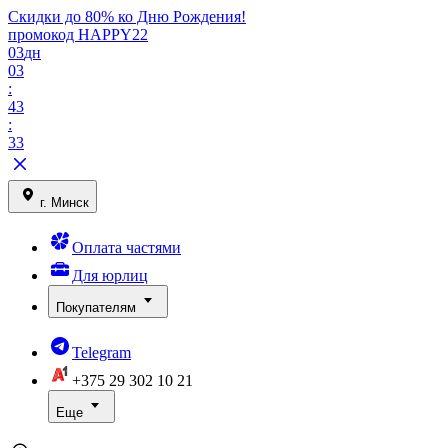
Скидки до 80% ко Дню Рождения!
промокод HAPPY22
03
дн
03
:
43
:
33
г. Минск
Оплата частями
Для юрлиц
Покупателям
Telegram
+375 29
302 10 21
Еще