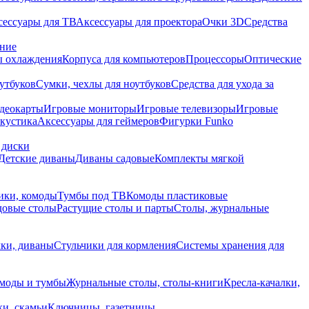
сессуары для ТВ
Аксессуары для проектора
Очки 3D
Средства
ание
 охлаждения
Корпуса для компьютеров
Процессоры
Оптические
утбуков
Сумки, чехлы для ноутбуков
Средства для ухода за
деокарты
Игровые мониторы
Игровые телевизоры
Игровые
акустика
Аксессуары для геймеров
Фигурки Funko
 диски
Детские диваны
Диваны садовые
Комплекты мягкой
ики, комоды
Тумбы под ТВ
Комоды пластиковые
довые столы
Растущие столы и парты
Столы, журнальные
ки, диваны
Стульчики для кормления
Системы хранения для
моды и тумбы
Журнальные столы, столы-книги
Кресла-качалки,
ки, скамьи
Ключницы, газетницы