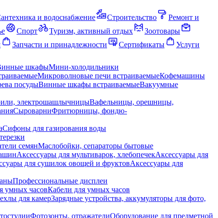
антехника и водоснабжение
Строительство
Ремонт и
ье
Спорт
Туризм, активный отдых
Зоотовары
я
Запчасти и принадлежности
Сертификаты
Услуги
Винные шкафы
Мини-холодильники
траиваемые
Микроволновые печи встраиваемые
Кофемашины
ева посуды
Винные шкафы встраиваемые
Вакуумные
рили, электрошашлычницы
Вафельницы, орешницы,
ания
Сыроварни
Фритюрницы, фондю-
а
Сифоны для газирования воды
терезки
тели семян
Маслобойки, сепараторы бытовые
машин
Аксессуары для мультиварок, хлебопечек
Аксессуары для
ссуары для сушилок овощей и фруктов
Аксессуары для
раны
Профессиональные дисплеи
я умных часов
Кабели для умных часов
ехлы для камер
Зарядные устройства, аккумуляторы для фото,
тостудии
Фотозонты, отражатели
Оборудование для предметной