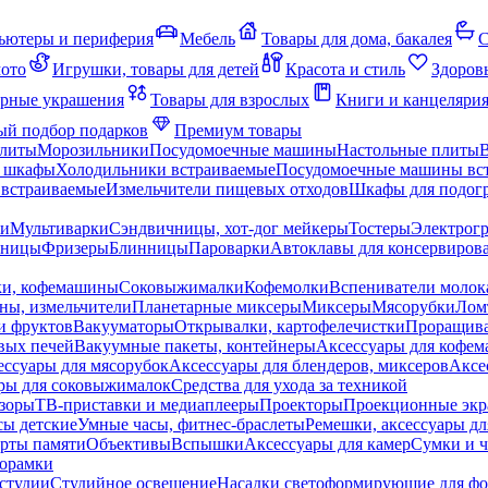
ьютеры и периферия
Мебель
Товары для дома, бакалея
С
мото
Игрушки, товары для детей
Красота и стиль
Здоров
рные украшения
Товары для взрослых
Книги и канцеляри
й подбор подарков
Премиум товары
плиты
Морозильники
Посудомоечные машины
Настольные плиты
 шкафы
Холодильники встраиваемые
Посудомоечные машины вс
встраиваемые
Измельчители пищевых отходов
Шкафы для подогр
чи
Мультиварки
Сэндвичницы, хот-дог мейкеры
Тостеры
Электрог
еницы
Фризеры
Блинницы
Пароварки
Автоклавы для консервиров
ки, кофемашины
Соковыжималки
Кофемолки
Вспениватели молок
ны, измельчители
Планетарные миксеры
Миксеры
Мясорубки
Лом
и фруктов
Вакууматоры
Открывалки, картофелечистки
Проращива
вых печей
Вакуумные пакеты, контейнеры
Аксессуары для кофе
ессуары для мясорубок
Аксессуары для блендеров, миксеров
Аксе
ры для соковыжималок
Средства для ухода за техникой
зоры
ТВ-приставки и медиаплееры
Проекторы
Проекционные эк
сы детские
Умные часы, фитнес-браслеты
Ремешки, аксессуары дл
рты памяти
Объективы
Вспышки
Аксессуары для камер
Сумки и ч
орамки
студии
Студийное освещение
Насадки светоформирующие для фо