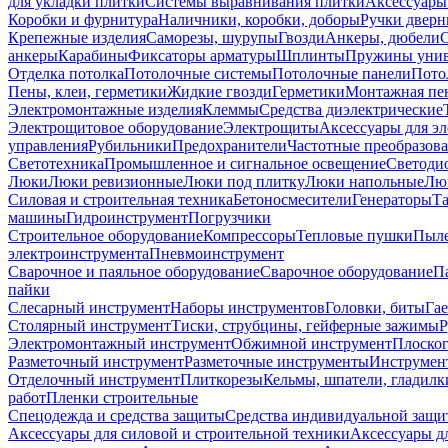
для укладки плитки
Системы выравнивания плитки
Аксессуары
Коробки и фурнитура
Наличники, коробки, доборы
Ручки дверн
Крепежные изделия
Саморезы, шурупы
Гвозди
Анкеры, дюбели
анкеры
Карабины
Фиксаторы арматуры
Шплинты
Пружины унив
Отделка потолка
Потолочные системы
Потолочные панели
Пото
Пены, клеи, герметики
Жидкие гвозди
Герметики
Монтажная пе
Электромонтажные изделия
Клеммы
Средства диэлектрические
Электрощитовое оборудование
Электрощиты
Аксессуары для э
управления
Рубильники
Предохранители
Частотные преобразов
Светотехника
Промышленное и сигнальное освещение
Светоди
Люки
Люки ревизионные
Люки под плитку
Люки напольные
Люк
Силовая и строительная техника
Бетоносмесители
Генераторы
Та
машины
Гидроинструмент
Погрузчики
Строительное оборудование
Компрессоры
Тепловые пушки
Пыле
электроинструмента
Пневмоинструмент
Сварочное и паяльное оборудование
Сварочное оборудование
П
пайки
Слесарный инструмент
Наборы инструментов
Головки, биты
Га
Столярный инструмент
Тиски, струбцины, гейферные зажимы
Р
Электромонтажный инструмент
Обжимной инструмент
Плоског
Разметочный инструмент
Разметочные инструменты
Инструмент
Отделочный инструмент
Плиткорезы
Кельмы, шпатели, гладилк
работ
Пленки строительные
Спецодежда и средства защиты
Средства индивидуальной защ
Аксессуары для силовой и строительной техники
Аксессуары дл