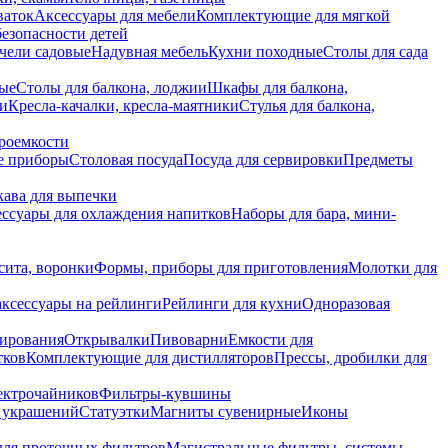
ваток
Аксессуары для мебели
Комплектующие для мягкой
безопасности детей
чели садовые
Надувная мебель
Кухни походные
Столы для сада
вые
Столы для балкона, лоджии
Шкафы для балкона,
ии
Кресла-качалки, кресла-маятники
Стулья для балкона,
роемкости
е приборы
Столовая посуда
Посуда для сервировки
Предметы
укава для выпечки
ссуары для охлаждения напитков
Наборы для бара, мини-
сита, воронки
Формы, приборы для приготовления
Молотки для
аксессуары на рейлинги
Рейлинги для кухни
Одноразовая
вирования
Открывалки
Пивоварни
Емкости для
тков
Комплектующие для дистилляторов
Прессы, дробилки для
лектрочайников
Фильтры-кувшины
я украшений
Статуэтки
Магниты сувенирные
Иконы
ля проточных фильтров
Магистральные фильтры, системы