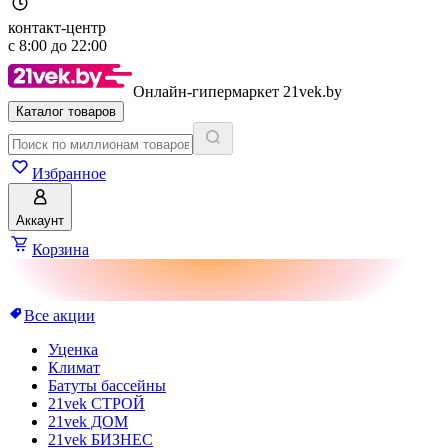
контакт-центр
с
8:00
до
22:00
Онлайн-гипермаркет 21vek.by
Каталог товаров
Избранное
Аккаунт
Корзина
Все акции
Уценка
Климат
Батуты бассейны
21vek СТРОЙ
21vek ДОМ
21vek БИЗНЕС