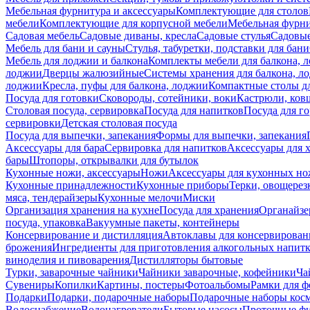
Мебельная фурнитура и аксессуары
Комплектующие для столов
мебели
Комплектующие для корпусной мебели
Мебельная фурн
Садовая мебель
Садовые диваны, кресла
Садовые стулья
Садовые
Мебель для бани и сауны
Стулья, табуретки, подставки для бани
Мебель для лоджии и балкона
Комплекты мебели для балкона, 
лоджии
Дверцы жалюзийные
Системы хранения для балкона, л
лоджии
Кресла, пуфы для балкона, лоджии
Компактные столы дл
Посуда для готовки
Сковороды, сотейники, воки
Кастрюли, ков
Столовая посуда, сервировка
Посуда для напитков
Посуда для г
сервировки
Детская столовая посуда
Посуда для выпечки, запекания
Формы для выпечки, запекания
Аксессуары для бара
Сервировка для напитков
Аксессуары для 
бары
Штопоры, открывалки для бутылок
Кухонные ножи, аксессуары
Ножи
Аксессуары для кухонных н
Кухонные принадлежности
Кухонные приборы
Терки, овощерез
мяса, тендерайзеры
Кухонные мелочи
Миски
Организация хранения на кухне
Посуда для хранения
Органайзе
посуда, упаковка
Вакуумные пакеты, контейнеры
Консервирование и дистилляция
Автоклавы для консервирован
брожения
Ингредиенты для приготовления алкогольных напит
виноделия и пивоварения
Дистилляторы бытовые
Турки, заварочные чайники
Чайники заварочные, кофейники
Ча
Сувениры
Копилки
Картины, постеры
Фотоальбомы
Рамки для ф
Подарки
Подарки, подарочные наборы
Подарочные наборы косм
Водоснабжение
Водонагреватели
Бытовые насосы
Проточные фи