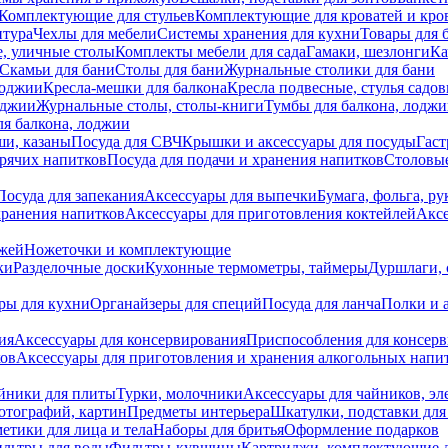
Комплектующие для стульев
Комплектующие для кроватей и кро
итура
Чехлы для мебели
Системы хранения для кухни
Товары для 
, уличные столы
Комплекты мебели для сада
Гамаки, шезлонги
Ка
Скамьи для бани
Столы для бани
Журнальные столики для бани
лоджии
Кресла-мешки для балкона
Кресла подвесные, стулья садо
оджии
Журнальные столы, столы-книги
Тумбы для балкона, лодж
я балкона, лоджии
ши, казаны
Посуда для СВЧ
Крышки и аксессуары для посуды
Гаст
орячих напитков
Посуда для подачи и хранения напитков
Столовы
Посуда для запекания
Аксессуары для выпечки
Бумага, фольга, р
хранения напитков
Аксессуары для приготовления коктейлей
Аксе
ожей
Ножеточки и комплектующие
ки
Разделочные доски
Кухонные термометры, таймеры
Дуршлаги, 
ры для кухни
Органайзеры для специй
Посуда для ланча
Полки и 
ия
Аксессуары для консервирования
Приспособления для консер
ков
Аксессуары для приготовления и хранения алкогольных напи
йники для плиты
Турки, молочники
Аксессуары для чайников, э
отографий, картин
Предметы интерьера
Шкатулки, подставки дл
етики для лица и тела
Наборы для бритья
Оформление подарков
льтры для воды
Фильтры-кувшины
Картриджи, комплектующие д