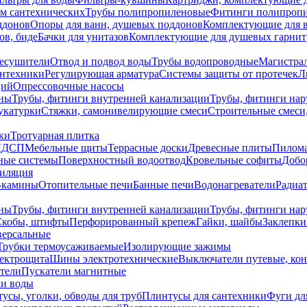
ем сантехнических
Трубы полипропиленовые
Фитинги полипроп
ддонов
Опоры для ванн, душевых поддонов
Комплектующие для 
ов, биде
Бачки для унитазов
Комплектующие для душевых гарнит
есушители
Отвод и подвод воды
Трубы водопроводные
Магистрал
антехники
Регулирующая арматура
Системы защиты от протечек
Л
ций
Опрессовочные насосы
ны
Трубы, фитинги внутренней канализации
Трубы, фитинги на
катурки
Стяжки, самонивелирующие смеси
Строительные смеси,
ки
Тротуарная плитка
ЛДСП
Мебельные щиты
Террасные доски
Древесные плиты
Пилом
ные системы
Поверхностный водоотвод
Кровельные софиты
Добо
тиляция
-камины
Отопительные печи
Банные печи
Водонагреватели
Радиат
ны
Трубы, фитинги внутренней канализации
Трубы, фитинги на
Скобы, штифты
Перфорированный крепеж
Гайки, шайбы
Заклепки
ерсальные
Трубки термоусаживаемые
Изолирующие зажимы
лектрощита
Шины электротехнические
Выключатели путевые, ко
атели
Пускатели магнитные
ки воды
усы, уголки, обводы для труб
Плинтусы для сантехники
Фуги дл