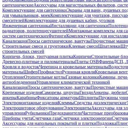
сантехнические
Аксессуары для магистральных фильтров, сист
Комплектующие для сантехники
Экраны для ванн, душевых по
для умывальников, моек
Комплектующие для унитазов, писсуар
смесителей
Комплектующие для душевых кабин, уголков
Инженерная сантехника
Инсталляции для сантехники
Полотенц
радиаторов, полотенцесушителей
Монтажные комплекты для с
систем сантехнических
Фитинги
Комплектующие для инсталля
Канализация
Тросы сантехнические, вантузы
Прочистные маши
Строительные смеси и грунтовки
Клеевые смеси
Шпатлевки
Шту
строительных смесей
Кирпичи, блоки, тротуарная плитка
Кирпичи
Строительные бло
Древесно-плитные и пиломатериалы
Плиты OSB
Фанера
ДСП, 
Кровля и водосток
Черепица и кровельные материалы
Водосточ
материалы
Шифер
Профнастил
Рулонная кровля
Кровельная вен
Отопление
Отопительные котлы
Газовые колонки
Камины, печи
антиобледенения
Управление климатической техникой
Канализация
Тросы сантехнические, вантузы
Прочистные маши
Крепежные изделия
Саморезы, шурупы
Гвозди
Анкеры, дюбели
анкеры
Карабины
Фиксаторы арматуры
Шплинты
Пружины унив
Электромонтажные изделия
Клеммы
Средства диэлектрические
Электрощитовое оборудование
Электрощиты
Аксессуары для э
управления
Рубильники
Предохранители
Частотные преобразов
Приборы учета
Счетчики газа
Счетчики электроэнергии
Счетчи
Аксессуары для напольных покрытий и плитки
Подложка
Плинт