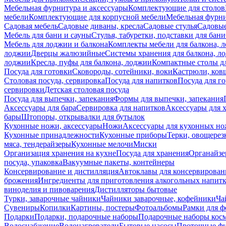
Мебельная фурнитура и аксессуары
Комплектующие для столов
мебели
Комплектующие для корпусной мебели
Мебельная фурн
Садовая мебель
Садовые диваны, кресла
Садовые стулья
Садовые
Мебель для бани и сауны
Стулья, табуретки, подставки для бани
Мебель для лоджии и балкона
Комплекты мебели для балкона, 
лоджии
Дверцы жалюзийные
Системы хранения для балкона, л
лоджии
Кресла, пуфы для балкона, лоджии
Компактные столы дл
Посуда для готовки
Сковороды, сотейники, воки
Кастрюли, ков
Столовая посуда, сервировка
Посуда для напитков
Посуда для г
сервировки
Детская столовая посуда
Посуда для выпечки, запекания
Формы для выпечки, запекания
Аксессуары для бара
Сервировка для напитков
Аксессуары для 
бары
Штопоры, открывалки для бутылок
Кухонные ножи, аксессуары
Ножи
Аксессуары для кухонных н
Кухонные принадлежности
Кухонные приборы
Терки, овощерез
мяса, тендерайзеры
Кухонные мелочи
Миски
Организация хранения на кухне
Посуда для хранения
Органайзе
посуда, упаковка
Вакуумные пакеты, контейнеры
Консервирование и дистилляция
Автоклавы для консервирован
брожения
Ингредиенты для приготовления алкогольных напит
виноделия и пивоварения
Дистилляторы бытовые
Турки, заварочные чайники
Чайники заварочные, кофейники
Ча
Сувениры
Копилки
Картины, постеры
Фотоальбомы
Рамки для ф
Подарки
Подарки, подарочные наборы
Подарочные наборы косм
Водоснабжение
Водонагреватели
Бытовые насосы
Проточные фи