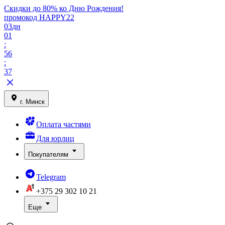
Скидки до 80% ко Дню Рождения!
промокод HAPPY22
03
дн
01
:
56
:
37
г. Минск
Оплата частями
Для юрлиц
Покупателям
Telegram
+375 29
302 10 21
Еще