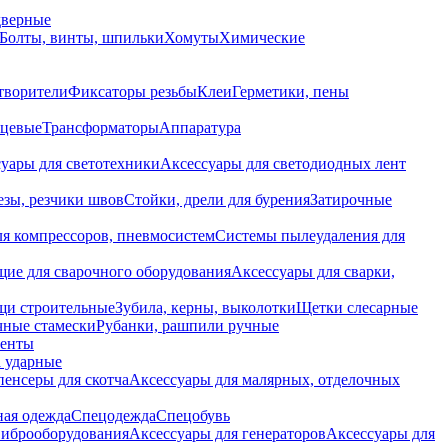
дверные
Болты, винты, шпильки
Хомуты
Химические
творители
Фиксаторы резьбы
Клеи
Герметики, пены
нцевые
Трансформаторы
Аппаратура
уары для светотехники
Аксессуары для светодиодных лент
езы, резчики швов
Стойки, дрели для бурения
Затирочные
ля компрессоров, пневмосистем
Системы пылеудаления для
ие для сварочного оборудования
Аксессуары для сварки,
щи строительные
Зубила, керны, выколотки
Щетки слесарные
чные стамески
Рубанки, рашпили ручные
енты
 ударные
енсеры для скотча
Аксессуары для малярных, отделочных
ная одежда
Спецодежда
Спецобувь
виброоборудования
Аксессуары для генераторов
Аксессуары для