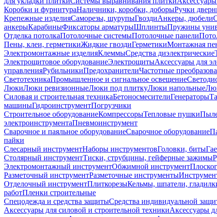
для укладки плитки
Системы выравнивания плитки
Аксессуары
Коробки и фурнитура
Наличники, коробки, доборы
Ручки дверн
Крепежные изделия
Саморезы, шурупы
Гвозди
Анкеры, дюбели
анкеры
Карабины
Фиксаторы арматуры
Шплинты
Пружины унив
Отделка потолка
Потолочные системы
Потолочные панели
Пото
Пены, клеи, герметики
Жидкие гвозди
Герметики
Монтажная пе
Электромонтажные изделия
Клеммы
Средства диэлектрические
Электрощитовое оборудование
Электрощиты
Аксессуары для э
управления
Рубильники
Предохранители
Частотные преобразов
Светотехника
Промышленное и сигнальное освещение
Светоди
Люки
Люки ревизионные
Люки под плитку
Люки напольные
Люк
Силовая и строительная техника
Бетоносмесители
Генераторы
Та
машины
Гидроинструмент
Погрузчики
Строительное оборудование
Компрессоры
Тепловые пушки
Пыле
электроинструмента
Пневмоинструмент
Сварочное и паяльное оборудование
Сварочное оборудование
П
пайки
Слесарный инструмент
Наборы инструментов
Головки, биты
Га
Столярный инструмент
Тиски, струбцины, гейферные зажимы
Р
Электромонтажный инструмент
Обжимной инструмент
Плоског
Разметочный инструмент
Разметочные инструменты
Инструмент
Отделочный инструмент
Плиткорезы
Кельмы, шпатели, гладилк
работ
Пленки строительные
Спецодежда и средства защиты
Средства индивидуальной защ
Аксессуары для силовой и строительной техники
Аксессуары дл