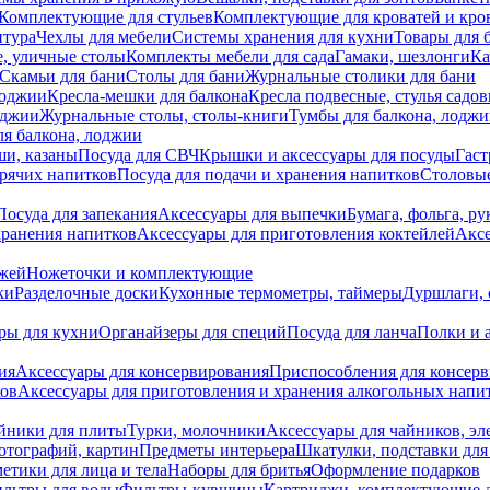
Комплектующие для стульев
Комплектующие для кроватей и кро
итура
Чехлы для мебели
Системы хранения для кухни
Товары для 
, уличные столы
Комплекты мебели для сада
Гамаки, шезлонги
Ка
Скамьи для бани
Столы для бани
Журнальные столики для бани
лоджии
Кресла-мешки для балкона
Кресла подвесные, стулья садо
оджии
Журнальные столы, столы-книги
Тумбы для балкона, лодж
я балкона, лоджии
ши, казаны
Посуда для СВЧ
Крышки и аксессуары для посуды
Гаст
орячих напитков
Посуда для подачи и хранения напитков
Столовы
Посуда для запекания
Аксессуары для выпечки
Бумага, фольга, р
хранения напитков
Аксессуары для приготовления коктейлей
Аксе
ожей
Ножеточки и комплектующие
ки
Разделочные доски
Кухонные термометры, таймеры
Дуршлаги, 
ры для кухни
Органайзеры для специй
Посуда для ланча
Полки и 
ия
Аксессуары для консервирования
Приспособления для консер
ков
Аксессуары для приготовления и хранения алкогольных напи
йники для плиты
Турки, молочники
Аксессуары для чайников, э
отографий, картин
Предметы интерьера
Шкатулки, подставки дл
етики для лица и тела
Наборы для бритья
Оформление подарков
льтры для воды
Фильтры-кувшины
Картриджи, комплектующие д