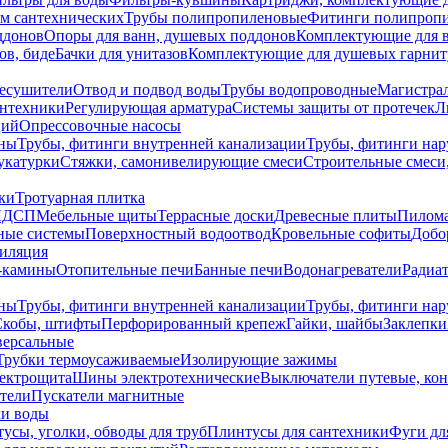
ем сантехнических
Трубы полипропиленовые
Фитинги полипроп
ддонов
Опоры для ванн, душевых поддонов
Комплектующие для 
ов, биде
Бачки для унитазов
Комплектующие для душевых гарнит
есушители
Отвод и подвод воды
Трубы водопроводные
Магистрал
антехники
Регулирующая арматура
Системы защиты от протечек
Л
ций
Опрессовочные насосы
ны
Трубы, фитинги внутренней канализации
Трубы, фитинги на
катурки
Стяжки, самонивелирующие смеси
Строительные смеси,
ки
Тротуарная плитка
ЛДСП
Мебельные щиты
Террасные доски
Древесные плиты
Пилом
ные системы
Поверхностный водоотвод
Кровельные софиты
Добо
тиляция
-камины
Отопительные печи
Банные печи
Водонагреватели
Радиат
ны
Трубы, фитинги внутренней канализации
Трубы, фитинги на
Скобы, штифты
Перфорированный крепеж
Гайки, шайбы
Заклепки
ерсальные
Трубки термоусаживаемые
Изолирующие зажимы
лектрощита
Шины электротехнические
Выключатели путевые, ко
атели
Пускатели магнитные
ки воды
усы, уголки, обводы для труб
Плинтусы для сантехники
Фуги дл