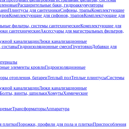
иленовые
Расширительные баки, гидроаккумуляторы
ванн
Плинтусы для сантехники
Сифоны, трапы
Комплектующие
уров
Комплектующие для сифонов, трапов
Комплектующие для
ьные фильтры, системы сантехнические
Комплектующие для
юки сантехнические
Аксессуары для магистральных фильтров,
ружной канализации
Люки канализационные
 составы
Гидроизоляционные смеси
Грунтовки
Добавки для
атериалы
рные элементы кровли
Гидроизоляционные
оры отопления, батареи
Теплый пол
Теплые плинтусы
Системы
ружной канализации
Люки канализационные
Болты, винты, шпильки
Хомуты
Химические
нцевые
Трансформаторы
Аппаратура
я плитки
Порожки, профили для пола и плитки
Приспособления