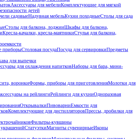
ваток
Аксессуары для мебели
Комплектующие для мягкой
безопасности детей
чели садовые
Надувная мебель
Кухни походные
Столы для сада
вые
Столы для балкона, лоджии
Шкафы для балкона,
ии
Кресла-качалки, кресла-маятники
Стулья для балкона,
роемкости
е приборы
Столовая посуда
Посуда для сервировки
Предметы
укава для выпечки
ссуары для охлаждения напитков
Наборы для бара, мини-
сита, воронки
Формы, приборы для приготовления
Молотки для
аксессуары на рейлинги
Рейлинги для кухни
Одноразовая
вирования
Открывалки
Пивоварни
Емкости для
тков
Комплектующие для дистилляторов
Прессы, дробилки для
лектрочайников
Фильтры-кувшины
я украшений
Статуэтки
Магниты сувенирные
Иконы
ля проточных фильтров
Магистральные фильтры, системы