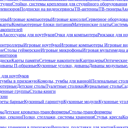
студии
Стойки, системы крепления для студийного оборудования
елевизоров
Подписки на видеосервисы
ТВ-антенны
ТВ-тюнеры
Ак
теры
Игровые компьютеры
Игровые консоли
Серверное оборудов
карты
Компьютерные блоки питания
Материнские платы
Системы
накопителей
ов
Аксессуары для ноутбуков
Очки для компьютера
Рюкзаки для но
контроллеры
Игровые ноутбуки
Игровые компьютеры
Игровые ви
ие
Столы геймерские
Игровые микрофоны
Игровая мультимедиа 
ониторов
диски
Карты памяти
Сетевые накопители
Картридеры
Оптические
иваны П-образные
Кухонные уголки, диваны
Диваны модульные
 для ноутбуков
тумбы в прихожую
Комоды, тумбы для ванной
Пеленальные стол
ьютерные
Детские столы
Туалетные столики
Журнальные столы
Са
денные группы
Столы-книги
ухни
уреты барные
Кухонный гарнитур
Кухонные модули
Кухонные угол
ры
Детские кроватки-трансформеры
Столы-трансформеры
ки, секции
Полки, стеллажи, системы хранения
Стулья, кресла
Ко
емы хранения в прихожую
Вешалки, подставки для зонтов
Банкет