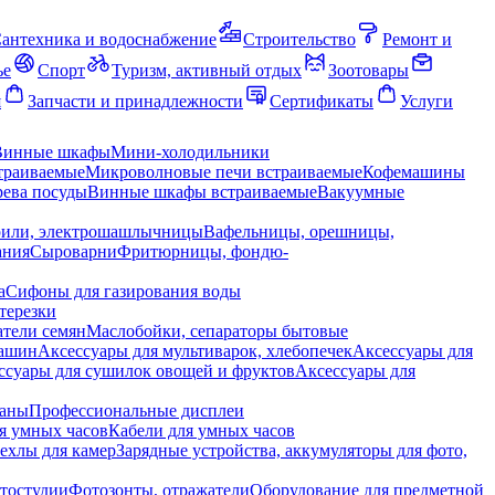
антехника и водоснабжение
Строительство
Ремонт и
ье
Спорт
Туризм, активный отдых
Зоотовары
я
Запчасти и принадлежности
Сертификаты
Услуги
Винные шкафы
Мини-холодильники
траиваемые
Микроволновые печи встраиваемые
Кофемашины
ева посуды
Винные шкафы встраиваемые
Вакуумные
рили, электрошашлычницы
Вафельницы, орешницы,
ания
Сыроварни
Фритюрницы, фондю-
а
Сифоны для газирования воды
терезки
тели семян
Маслобойки, сепараторы бытовые
машин
Аксессуары для мультиварок, хлебопечек
Аксессуары для
ссуары для сушилок овощей и фруктов
Аксессуары для
раны
Профессиональные дисплеи
я умных часов
Кабели для умных часов
ехлы для камер
Зарядные устройства, аккумуляторы для фото,
тостудии
Фотозонты, отражатели
Оборудование для предметной