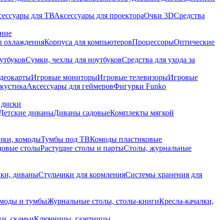
сессуары для ТВ
Аксессуары для проектора
Очки 3D
Средства
ание
 охлаждения
Корпуса для компьютеров
Процессоры
Оптические
утбуков
Сумки, чехлы для ноутбуков
Средства для ухода за
деокарты
Игровые мониторы
Игровые телевизоры
Игровые
акустика
Аксессуары для геймеров
Фигурки Funko
 диски
Детские диваны
Диваны садовые
Комплекты мягкой
ики, комоды
Тумбы под ТВ
Комоды пластиковые
довые столы
Растущие столы и парты
Столы, журнальные
ки, диваны
Стульчики для кормления
Системы хранения для
моды и тумбы
Журнальные столы, столы-книги
Кресла-качалки,
ки, скамьи
Ключницы, газетницы