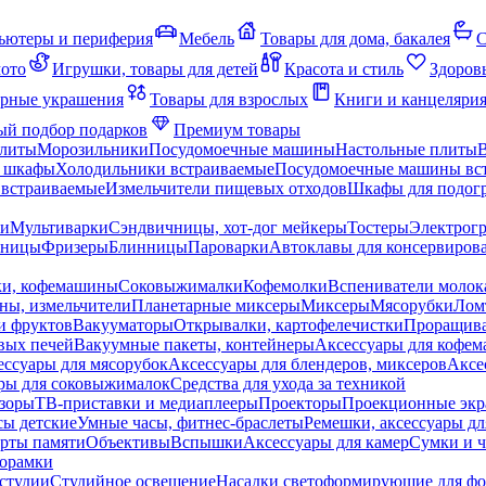
ьютеры и периферия
Мебель
Товары для дома, бакалея
С
мото
Игрушки, товары для детей
Красота и стиль
Здоров
рные украшения
Товары для взрослых
Книги и канцеляри
й подбор подарков
Премиум товары
плиты
Морозильники
Посудомоечные машины
Настольные плиты
 шкафы
Холодильники встраиваемые
Посудомоечные машины вс
встраиваемые
Измельчители пищевых отходов
Шкафы для подогр
чи
Мультиварки
Сэндвичницы, хот-дог мейкеры
Тостеры
Электрог
еницы
Фризеры
Блинницы
Пароварки
Автоклавы для консервиров
ки, кофемашины
Соковыжималки
Кофемолки
Вспениватели молок
ны, измельчители
Планетарные миксеры
Миксеры
Мясорубки
Лом
и фруктов
Вакууматоры
Открывалки, картофелечистки
Проращива
вых печей
Вакуумные пакеты, контейнеры
Аксессуары для кофе
ессуары для мясорубок
Аксессуары для блендеров, миксеров
Аксе
ры для соковыжималок
Средства для ухода за техникой
зоры
ТВ-приставки и медиаплееры
Проекторы
Проекционные эк
сы детские
Умные часы, фитнес-браслеты
Ремешки, аксессуары дл
рты памяти
Объективы
Вспышки
Аксессуары для камер
Сумки и ч
орамки
студии
Студийное освещение
Насадки светоформирующие для фо