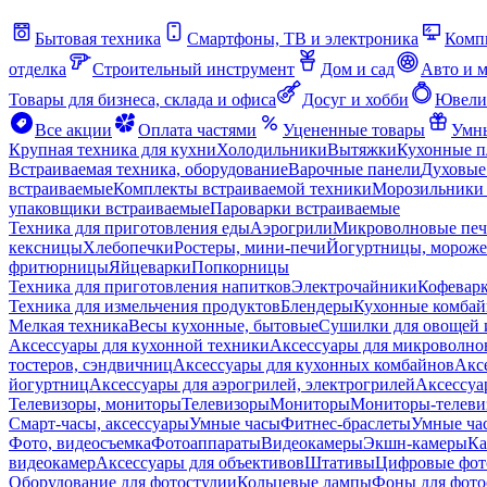
Бытовая техника
Смартфоны, ТВ и электроника
Комп
отделка
Строительный инструмент
Дом и сад
Авто и 
Товары для бизнеса, склада и офиса
Досуг и хобби
Ювели
Все акции
Оплата частями
Уцененные товары
Умны
Крупная техника для кухни
Холодильники
Вытяжки
Кухонные 
Встраиваемая техника, оборудование
Варочные панели
Духовые
встраиваемые
Комплекты встраиваемой техники
Морозильники 
упаковщики встраиваемые
Пароварки встраиваемые
Техника для приготовления еды
Аэрогрили
Микроволновые пе
кексницы
Хлебопечки
Ростеры, мини-печи
Йогуртницы, морож
фритюрницы
Яйцеварки
Попкорницы
Техника для приготовления напитков
Электрочайники
Кофевар
Техника для измельчения продуктов
Блендеры
Кухонные комбай
Мелкая техника
Весы кухонные, бытовые
Сушилки для овощей 
Аксессуары для кухонной техники
Аксессуары для микроволно
тостеров, сэндвичниц
Аксессуары для кухонных комбайнов
Акс
йогуртниц
Аксессуары для аэрогрилей, электрогрилей
Аксессуа
Телевизоры, мониторы
Телевизоры
Мониторы
Мониторы-телеви
Смарт-часы, аксессуары
Умные часы
Фитнес-браслеты
Умные ча
Фото, видеосъемка
Фотоаппараты
Видеокамеры
Экшн-камеры
Ка
видеокамер
Аксессуары для объективов
Штативы
Цифровые фот
Оборудование для фотостудии
Кольцевые лампы
Фоны для фото