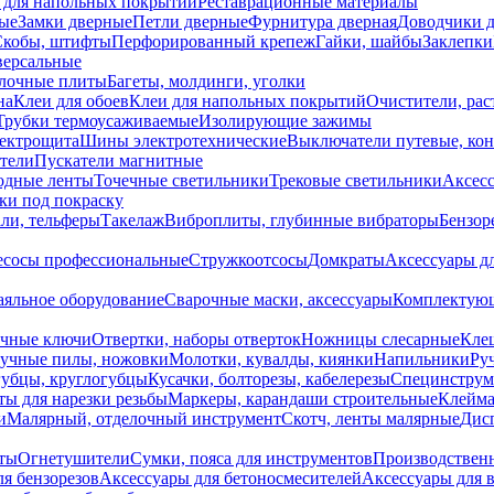
 для напольных покрытий
Реставрационные материалы
ые
Замки дверные
Петли дверные
Фурнитура дверная
Доводчики 
Скобы, штифты
Перфорированный крепеж
Гайки, шайбы
Заклепки
ерсальные
лочные плиты
Багеты, молдинги, уголки
на
Клеи для обоев
Клеи для напольных покрытий
Очистители, рас
Трубки термоусаживаемые
Изолирующие зажимы
лектрощита
Шины электротехнические
Выключатели путевые, ко
атели
Пускатели магнитные
одные ленты
Точечные светильники
Трековые светильники
Аксесс
и под покраску
ли, тельферы
Такелаж
Виброплиты, глубинные вибраторы
Бензор
сосы профессиональные
Стружкоотсосы
Домкраты
Аксессуары д
аяльное оборудование
Сварочные маски, аксессуары
Комплектующ
ечные ключи
Отвертки, наборы отверток
Ножницы слесарные
Кле
учные пилы, ножовки
Молотки, кувалды, киянки
Напильники
Ру
убцы, круглогубцы
Кусачки, болторезы, кабелерезы
Специнструм
ы для нарезки резьбы
Маркеры, карандаши строительные
Клейма
и
Малярный, отделочный инструмент
Скотч, ленты малярные
Дисп
иты
Огнетушители
Сумки, пояса для инструментов
Производствен
я бензорезов
Аксессуары для бетоносмесителей
Аксессуары для 