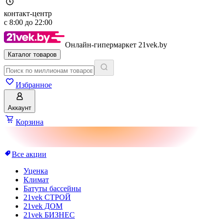
контакт-центр
с
8:00
до
22:00
Онлайн-гипермаркет 21vek.by
Каталог товаров
Избранное
Аккаунт
Корзина
Все акции
Уценка
Климат
Батуты бассейны
21vek СТРОЙ
21vek ДОМ
21vek БИЗНЕС