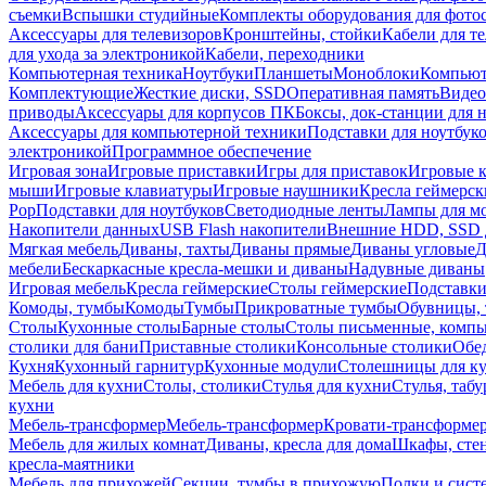
съемки
Вспышки студийные
Комплекты оборудования для фото
Аксессуары для телевизоров
Кронштейны, стойки
Кабели для т
для ухода за электроникой
Кабели, переходники
Компьютерная техника
Ноутбуки
Планшеты
Моноблоки
Компью
Комплектующие
Жесткие диски, SSD
Оперативная память
Видео
приводы
Аксессуары для корпусов ПК
Боксы, док-станции для 
Аксессуары для компьютерной техники
Подставки для ноутбук
электроникой
Программное обеспечение
Игровая зона
Игровые приставки
Игры для приставок
Игровые 
мыши
Игровые клавиатуры
Игровые наушники
Кресла геймерск
Pop
Подставки для ноутбуков
Светодиодные ленты
Лампы для м
Накопители данных
USB Flash накопители
Внешние HDD, SSD 
Мягкая мебель
Диваны, тахты
Диваны прямые
Диваны угловые
Д
мебели
Бескаркасные кресла-мешки и диваны
Надувные диваны
Игровая мебель
Кресла геймерские
Столы геймерские
Подставки
Комоды, тумбы
Комоды
Тумбы
Прикроватные тумбы
Обувницы, 
Столы
Кухонные столы
Барные столы
Столы письменные, комп
столики для бани
Приставные столики
Консольные столики
Обе
Кухня
Кухонный гарнитур
Кухонные модули
Столешницы для к
Мебель для кухни
Столы, столики
Стулья для кухни
Стулья, таб
кухни
Мебель-трансформер
Мебель-трансформер
Кровати-трансформе
Мебель для жилых комнат
Диваны, кресла для дома
Шкафы, стен
кресла-маятники
Мебель для прихожей
Секции, тумбы в прихожую
Полки и сист