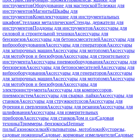
инструментов
Оборудование для мастерской
Тележки для
инструментов
Магниты
Шкафы для
инструментов
Комплектующие для инструментальных
шкафов
Стеллажи металлические
Стенды, держатели для
инструментов
Поддоны для инструментов
Аксессуары для
силовой и строительной техники
Аксессуары для
бензорезов
Аксессуары для бетоносмесителей
Аксессуары для
виброоборудования
Аксессуары для генераторов
Аксессуары
для затирочных машин
Аксессуары для мотопомп
Аксессуары
для мотобуров и бензобуров
Аксессуары для строительного
инструмента
Аксессуары пневмооборудования
Аксессуары для
бензорезов
Аксессуары для бетоносмесителей
Аксессуары для
виброоборудования
Аксессуары для генераторов
Аксессуары
для затирочных машин
Аксессуары для мотопомп
Аксессуары
для мотобуров и бензобуров
Аксессуары для
электроинструмента
Аксессуары для компрессоров,
пневмосистем
Аксессуары для сварки, пайки
Аксессуары для
станков
Аксессуары для стружкоотсосов
Аксессуары для
бурения и сверления
Аксессуары для резания
Аксессуары для
шлифования
Аксессуары для измерительных
приборов
Аксессуары для станков
Дом и сад
Садовая
техника
Триммеры, бензокосы
Цепные
пилы
Газонокосилки
Культиваторы, мотоблоки
Кусторезы,
садовые ножницы
Садовые, кормовые измельчители
Садовые