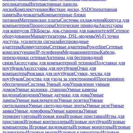
репликаторы
Интерактивные панели,
доски
Комплектующие
Жесткие диски, SSD
Оперативная
память
Видеокарты
Компьютерные блоки
питания
Материнские платы
Системы охлаждения
Корпуса для
компьютеров
Процессоры
Оптические приводы
Аксессуары
для корпусов ПК
Боксы, док-станции для накопителей
Сетевое
оборудование
Маршрутизаторы, DSL-модемы
Wi-Fi точки
доступа, усилители сигнала
Беспроводные
адаптеры
Коммутаторы
Сетевые адаптеры
Powerline
Сетевые
комплектующие
IP-телефония
Медиаконвертеры
Кабели,
переходники сетевые
Антенны для беспроводной
связи
Аксессуары для компьютерной техники
Подставки для
ноутбуков
Аксессуары для ноутбуков
Очки для
компьютера
Рюкзаки для ноутбуков
Сумки, чехлы для
ноутбуков
Средства для ухода за электроникой
Программное
обеспечение
Система Умный дом
Управление умным
домом
Умные колонки, станции
Умные камеры
видеонаблюдения
Умные датчики для дома
Умные
лампы
Умные выключатели
Умные розетки
Умные
светильники
Умные светодиодные ленты
Умные реле
Умные
замки
Умные домофоны
Умные карнизы
Умные
терморегуляторы
Игровая зона
Игровые приставки
Игры для
приставок
Игровые контроллеры
Игровые ноутбуки
Игровые
компьютеры
Игровые видеокарты
Игровые мониторы
Игровые
телевизоры
Игровые мыши
Игровые клавиатуры
Игровые