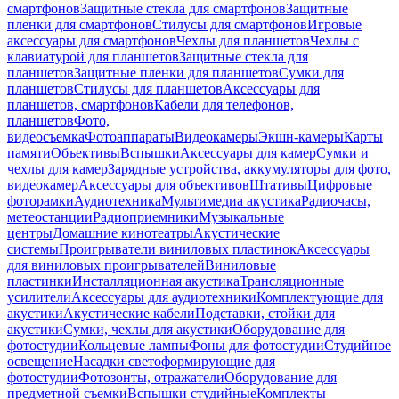
смартфонов
Защитные стекла для смартфонов
Защитные
пленки для смартфонов
Стилусы для смартфонов
Игровые
аксессуары для смартфонов
Чехлы для планшетов
Чехлы с
клавиатурой для планшетов
Защитные стекла для
планшетов
Защитные пленки для планшетов
Сумки для
планшетов
Стилусы для планшетов
Аксессуары для
планшетов, смартфонов
Кабели для телефонов,
планшетов
Фото,
видеосъемка
Фотоаппараты
Видеокамеры
Экшн-камеры
Карты
памяти
Объективы
Вспышки
Аксессуары для камер
Сумки и
чехлы для камер
Зарядные устройства, аккумуляторы для фото,
видеокамер
Аксессуары для объективов
Штативы
Цифровые
фоторамки
Аудиотехника
Мультимедиа акустика
Радиочасы,
метеостанции
Радиоприемники
Музыкальные
центры
Домашние кинотеатры
Акустические
системы
Проигрыватели виниловых пластинок
Аксессуары
для виниловых проигрывателей
Виниловые
пластинки
Инсталляционная акустика
Трансляционные
усилители
Аксессуары для аудиотехники
Комплектующие для
акустики
Акустические кабели
Подставки, стойки для
акустики
Сумки, чехлы для акустики
Оборудование для
фотостудии
Кольцевые лампы
Фоны для фотостудии
Студийное
освещение
Насадки светоформирующие для
фотостудии
Фотозонты, отражатели
Оборудование для
предметной съемки
Вспышки студийные
Комплекты