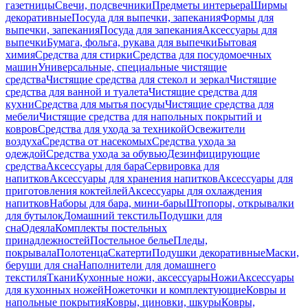
газетницы
Свечи, подсвечники
Предметы интерьера
Ширмы
декоративные
Посуда для выпечки, запекания
Формы для
выпечки, запекания
Посуда для запекания
Аксессуары для
выпечки
Бумага, фольга, рукава для выпечки
Бытовая
химия
Средства для стирки
Средства для посудомоечных
машин
Универсальные, специальные чистящие
средства
Чистящие средства для стекол и зеркал
Чистящие
средства для ванной и туалета
Чистящие средства для
кухни
Средства для мытья посуды
Чистящие средства для
мебели
Чистящие средства для напольных покрытий и
ковров
Средства для ухода за техникой
Освежители
воздуха
Средства от насекомых
Средства ухода за
одеждой
Средства ухода за обувью
Дезинфицирующие
средства
Аксессуары для бара
Сервировка для
напитков
Аксессуары для хранения напитков
Аксессуары для
приготовления коктейлей
Аксессуары для охлаждения
напитков
Наборы для бара, мини-бары
Штопоры, открывалки
для бутылок
Домашний текстиль
Подушки для
сна
Одеяла
Комплекты постельных
принадлежностей
Постельное белье
Пледы,
покрывала
Полотенца
Скатерти
Подушки декоративные
Маски,
беруши для сна
Наполнители для домашнего
текстиля
Ткани
Кухонные ножи, аксессуары
Ножи
Аксессуары
для кухонных ножей
Ножеточки и комплектующие
Ковры и
напольные покрытия
Ковры, циновки, шкуры
Ковры,