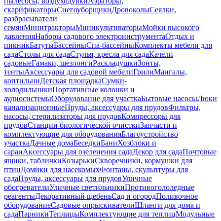
пылесосы, воздуходувки
Аэраторы,
скарификаторы
Снегоуборщики
Дровоколы
Сеялки,
разбрасыватели
семян
Минитракторы
Миникультиваторы
Мойки высокого
давления
Наборы садового электроинструмента
Отдых и
пикник
Батуты
Бассейны
Спа-бассейны
Комплекты мебели для
сада
Столы для сада
Стулья, кресла для сада
Качели
садовые
Гамаки, шезлонги
Раскладушки
Зонты,
тенты
Аксессуары для садовой мебели
Грили
Мангалы,
коптильни
Детская площадка
Сумки-
холодильники
Портативные колонки и
аудиосистемы
Оборудование для участка
Бытовые насосы
Люки
канализационные
Пруды, аксессуары для прудов
Фильтры,
насосы, стерилизаторы для прудов
Компрессоры для
прудов
Станции биологической очистки
Запчасти и
комплектующие для оборудования
Благоустройство
участка
Дачные дома
Беседки
Бани
Хозблоки и
сараи
Аксессуары для озеленения сада
Декор для сада
Почтовые
ящики, таблички
Козырьки
Скворечники, кормушки для
птиц
Домики для насекомых
Фонтаны, скульптуры для
сада
Пруды, аксессуары для прудов
Уличные
обогреватели
Уличные светильники
Противогололедные
реагенты
Декоративный щебень
Сад и огород
Поливочное
оборудование
Садовые опрыскиватели
Шланги для дома и
сада
Парники
Теплицы
Комплектующие для теплиц
Модульные