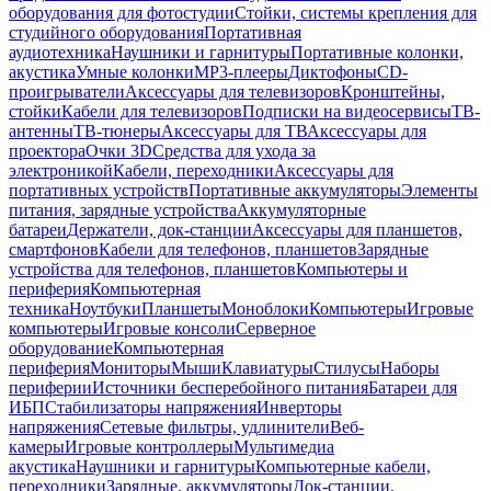
оборудования для фотостудии
Стойки, системы крепления для
студийного оборудования
Портативная
аудиотехника
Наушники и гарнитуры
Портативные колонки,
акустика
Умные колонки
MP3-плееры
Диктофоны
CD-
проигрыватели
Аксессуары для телевизоров
Кронштейны,
стойки
Кабели для телевизоров
Подписки на видеосервисы
ТВ-
антенны
ТВ-тюнеры
Аксессуары для ТВ
Аксессуары для
проектора
Очки 3D
Средства для ухода за
электроникой
Кабели, переходники
Аксессуары для
портативных устройств
Портативные аккумуляторы
Элементы
питания, зарядные устройства
Аккумуляторные
батареи
Держатели, док-станции
Аксессуары для планшетов,
смартфонов
Кабели для телефонов, планшетов
Зарядные
устройства для телефонов, планшетов
Компьютеры и
периферия
Компьютерная
техника
Ноутбуки
Планшеты
Моноблоки
Компьютеры
Игровые
компьютеры
Игровые консоли
Серверное
оборудование
Компьютерная
периферия
Мониторы
Мыши
Клавиатуры
Стилусы
Наборы
периферии
Источники бесперебойного питания
Батареи для
ИБП
Стабилизаторы напряжения
Инверторы
напряжения
Сетевые фильтры, удлинители
Веб-
камеры
Игровые контроллеры
Мультимедиа
акустика
Наушники и гарнитуры
Компьютерные кабели,
переходники
Зарядные, аккумуляторы
Док-станции,