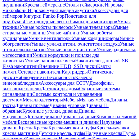
наушники
Кресла геймерские
Столы геймерские
Игровые
микрофоны
Игровая мультимедиа акустика
Аксессуары для
геймеров
Фигурки Funko Pop
Подставки для
ноутбуков
Светодиодные ленты
Лампы для мониторов
Умная
техника
Умные роботы-пылесосы
Умные телевизоры
Умные
стиральные машины
Умные чайники
Умные роботы
кулинарные
Умные вентиляторы
Умные кондиционеры
Умные
обогреватели
Умные увлажнители, очистители воздуха
Умные
отопительные котлы
Умные проветриватели
Умные радиочасы,
метеостанции
Умные кормушки и поилки для
животных
Умные напольные весы
Накопители данных
USB
Flash накопители
Внешние HDD, SSD диски
Карты
памяти
Сетевые накопители
Картридеры
Оптические
диски
Наблюдение и безопасность
Камеры
видеонаблюдения
Аксессуары для CCTV
Домофоны,
вызывные панели
Датчики для дома
Охранные системы,
сигнализации
Системы контроля и управления
доступом
Металлодетекторы
Мебель
Мягкая мебель
Диваны,
тахты
Диваны прямые
Диваны угловые
Диваны П-
образные
Кухонные уголки, диваны
Диваны
модульные
Детские диваны
Диваны садовые
Комплекты мягкой
мебели
Бескаркасные кресла-мешки и диваны
Надувные
диваны
Кресла
Кресла
Кресла-мешки и пуфы
Кресла-качалки,
кресла-маятники
Детские кресла, пуфы
Надувные кресла
Пуфы,
оттоманки
Кресла-кровати
Игровая мебель
Кресла