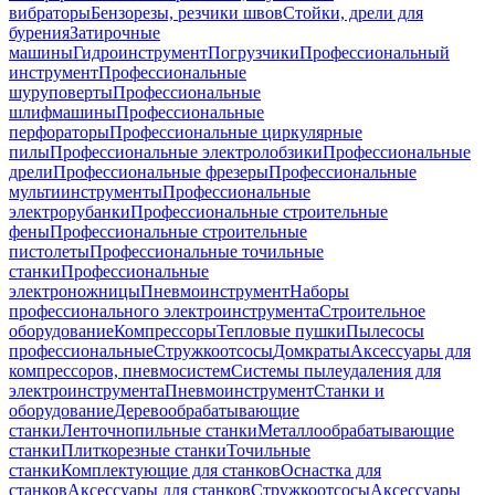
вибраторы
Бензорезы, резчики швов
Стойки, дрели для
бурения
Затирочные
машины
Гидроинструмент
Погрузчики
Профессиональный
инструмент
Профессиональные
шуруповерты
Профессиональные
шлифмашины
Профессиональные
перфораторы
Профессиональные циркулярные
пилы
Профессиональные электролобзики
Профессиональные
дрели
Профессиональные фрезеры
Профессиональные
мультиинструменты
Профессиональные
электрорубанки
Профессиональные строительные
фены
Профессиональные строительные
пистолеты
Профессиональные точильные
станки
Профессиональные
электроножницы
Пневмоинструмент
Наборы
профессионального электроинструмента
Строительное
оборудование
Компрессоры
Тепловые пушки
Пылесосы
профессиональные
Стружкоотсосы
Домкраты
Аксессуары для
компрессоров, пневмосистем
Системы пылеудаления для
электроинструмента
Пневмоинструмент
Станки и
оборудование
Деревообрабатывающие
станки
Ленточнопильные станки
Металлообрабатывающие
станки
Плиткорезные станки
Точильные
станки
Комплектующие для станков
Оснастка для
станков
Аксессуары для станков
Стружкоотсосы
Аксессуары