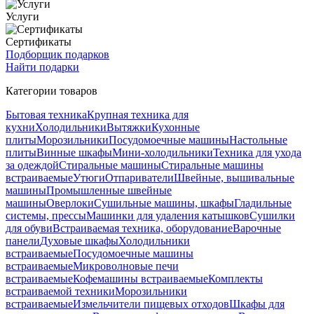
Услуги
Сертификаты
Подборщик подарков
Найти подарки
Категории товаров
Бытовая техника
Крупная техника для
кухни
Холодильники
Вытяжки
Кухонные
плиты
Морозильники
Посудомоечные машины
Настольные
плиты
Винные шкафы
Мини-холодильники
Техника для ухода
за одеждой
Стиральные машины
Стиральные машины
встраиваемые
Утюги
Отпариватели
Швейные, вышивальные
машины
Промышленные швейные
машины
Оверлоки
Сушильные машины, шкафы
Гладильные
системы, прессы
Машинки для удаления катышков
Сушилки
для обуви
Встраиваемая техника, оборудование
Варочные
панели
Духовые шкафы
Холодильники
встраиваемые
Посудомоечные машины
встраиваемые
Микроволновые печи
встраиваемые
Кофемашины встраиваемые
Комплекты
встраиваемой техники
Морозильники
встраиваемые
Измельчители пищевых отходов
Шкафы для