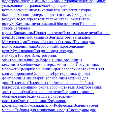
подогрева посуды
Винные шкафы встраиваемые
Вакуумные
упаковщики встраиваемые
Пароварки
встраиваемые
Климатическая техника
Вентиляторы
бытовые
Кондиционеры, сплит-системы
Охладители
воздуха
Водонагреватели
Увлажнители, очистители
воздуха
Камины, печи-камины
Обогреватели
Тепловые
завесы
Тепловые
пушки
Биокамины
Проветриватели
Отопительные печи
Банные
печи
Порталы для каминов
Вентиляторы вытяжные
Метеостанции
Газовые баллоны бытовые
Техника для
приготовления еды
Аэрогрили
Микроволновые
печи
Мультиварки
Сэндвичницы, хот-дог
мейкеры
Тостеры
Электрогрили,
электрошашлычницы
Вафельницы, орешницы,
кексницы
Хлебопечки
Ростеры, мини-печи
Йогуртницы,
мороженицы
Фризеры
Блинницы
Пароварки
Автоклавы для
консервирования
Сыроварни
Фритюрницы, фондю-
фритюрницы
Яйцеварки
Попкорницы
Техника для
дома
Пылесосы
Пылесосы профессиональные
Роботы-
пылесосы, мойщики окон
Пароочистители
Электровеники,
электрошвабры
Стеклоочистители
Стерилизационное
оборудование
Техника для приготовления
напитков
Электрочайники
Кофеварки,
кофемашины
Соковыжималки
Кофемолки
Вспениватели
молока
Сифоны для газирования воды
Аксессуары для