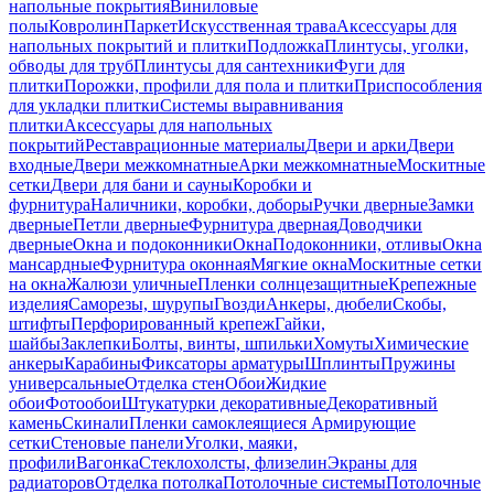
напольные покрытия
Виниловые
полы
Ковролин
Паркет
Искусственная трава
Аксессуары для
напольных покрытий и плитки
Подложка
Плинтусы, уголки,
обводы для труб
Плинтусы для сантехники
Фуги для
плитки
Порожки, профили для пола и плитки
Приспособления
для укладки плитки
Системы выравнивания
плитки
Аксессуары для напольных
покрытий
Реставрационные материалы
Двери и арки
Двери
входные
Двери межкомнатные
Арки межкомнатные
Москитные
сетки
Двери для бани и сауны
Коробки и
фурнитура
Наличники, коробки, доборы
Ручки дверные
Замки
дверные
Петли дверные
Фурнитура дверная
Доводчики
дверные
Окна и подоконники
Окна
Подоконники, отливы
Окна
мансардные
Фурнитура оконная
Мягкие окна
Москитные сетки
на окна
Жалюзи уличные
Пленки солнцезащитные
Крепежные
изделия
Саморезы, шурупы
Гвозди
Анкеры, дюбели
Скобы,
штифты
Перфорированный крепеж
Гайки,
шайбы
Заклепки
Болты, винты, шпильки
Хомуты
Химические
анкеры
Карабины
Фиксаторы арматуры
Шплинты
Пружины
универсальные
Отделка стен
Обои
Жидкие
обои
Фотообои
Штукатурки декоративные
Декоративный
камень
Скинали
Пленки самоклеящиеся
Армирующие
сетки
Стеновые панели
Уголки, маяки,
профили
Вагонка
Стеклохолсты, флизелин
Экраны для
радиаторов
Отделка потолка
Потолочные системы
Потолочные