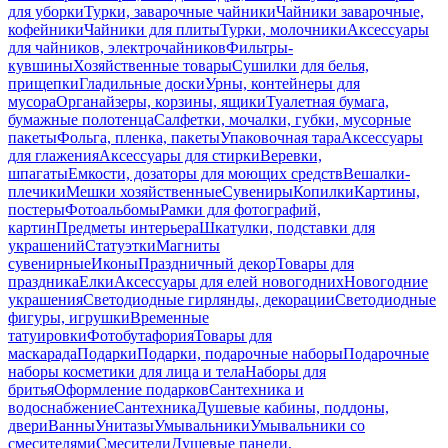
для уборки
Турки, заварочные чайники
Чайники заварочные,
кофейники
Чайники для плиты
Турки, молочники
Аксессуары
для чайников, электрочайников
Фильтры-
кувшины
Хозяйственные товары
Сушилки для белья,
прищепки
Гладильные доски
Урны, контейнеры для
мусора
Органайзеры, корзины, ящики
Туалетная бумага,
бумажные полотенца
Салфетки, мочалки, губки, мусорные
пакеты
Фольга, пленка, пакеты
Упаковочная тара
Аксессуары
для глажения
Аксессуары для стирки
Веревки,
шпагаты
Емкости, дозаторы для моющих средств
Вешалки-
плечики
Мешки хозяйственные
Сувениры
Копилки
Картины,
постеры
Фотоальбомы
Рамки для фотографий,
картин
Предметы интерьера
Шкатулки, подставки для
украшений
Статуэтки
Магниты
сувенирные
Иконы
Праздничный декор
Товары для
праздника
Елки
Аксессуары для елей новогодних
Новогодние
украшения
Светодиодные гирлянды, декорации
Светодиодные
фигуры, игрушки
Временные
татуировки
Фотобутафория
Товары для
маскарада
Подарки
Подарки, подарочные наборы
Подарочные
наборы косметики для лица и тела
Наборы для
бритья
Оформление подарков
Сантехника и
водоснабжение
Сантехника
Душевые кабины, поддоны,
двери
Ванны
Унитазы
Умывальники
Умывальники со
смесителями
Смесители
Душевые панели,