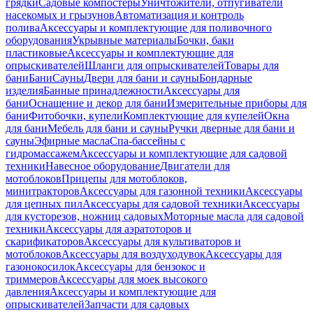
грядки
Садовые компостеры
Уничтожители, отпугиватели
насекомых и грызунов
Автоматизация и контроль
полива
Аксессуары и комплектующие для поливочного
оборудования
Укрывные материалы
Бочки, баки
пластиковые
Аксессуары и комплектующие для
опрыскивателей
Шланги для опрыскивателей
Товары для
бани
Бани
Сауны
Двери для бани и сауны
Бондарные
изделия
Банные принадлежности
Аксессуары для
бани
Оснащение и декор для бани
Измерительные приборы для
бани
Фитобочки, купели
Комплектующие для купелей
Окна
для бани
Мебель для бани и сауны
Ручки дверные для бани и
сауны
Эфирные масла
Спа-бассейны с
гидромассажем
Аксессуары и комплектующие для садовой
техники
Навесное оборудование
Двигатели для
мотоблоков
Прицепы для мотоблоков,
минитракторов
Аксессуары для газонной техники
Аксессуары
для цепных пил
Аксессуары для садовой техники
Аксессуары
для кусторезов, ножниц садовых
Моторные масла для садовой
техники
Аксессуары для аэратоторов и
скарификаторов
Аксессуары для культиваторов и
мотоблоков
Аксессуары для воздуходувок
Аксессуары для
газонокосилок
Аксессуары для бензокос и
триммеров
Аксессуары для моек высокого
давления
Аксессуары и комплектующие для
опрыскивателей
Запчасти для садовых