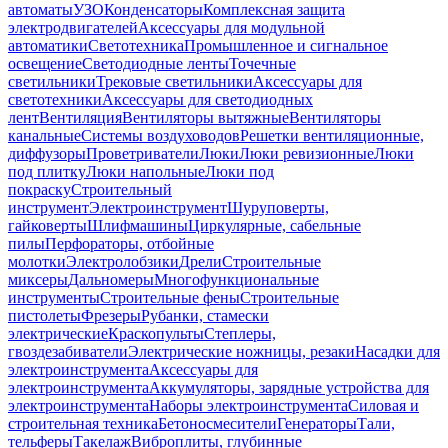
автоматы
УЗО
Конденсаторы
Комплексная защита
электродвигателей
Аксессуары для модульной
автоматики
Светотехника
Промышленное и сигнальное
освещение
Светодиодные ленты
Точечные
светильники
Трековые светильники
Аксессуары для
светотехники
Аксессуары для светодиодных
лент
Вентиляция
Вентиляторы вытяжные
Вентиляторы
канальные
Системы воздуховодов
Решетки вентиляционные,
диффузоры
Проветриватели
Люки
Люки ревизионные
Люки
под плитку
Люки напольные
Люки под
покраску
Строительный
инструмент
Электроинструмент
Шуруповерты,
гайковерты
Шлифмашины
Циркулярные, сабельные
пилы
Перфораторы, отбойные
молотки
Электролобзики
Дрели
Строительные
миксеры
Дальномеры
Многофункциональные
инструменты
Строительные фены
Строительные
пистолеты
Фрезеры
Рубанки, стамески
электрические
Краскопульты
Степлеры,
гвоздезабиватели
Электрические ножницы, резаки
Насадки для
электроинструмента
Аксессуары для
электроинструмента
Аккумуляторы, зарядные устройства для
электроинструмента
Наборы электроинструмента
Силовая и
строительная техника
Бетоносмесители
Генераторы
Тали,
тельферы
Такелаж
Виброплиты, глубинные