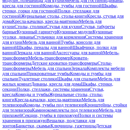
модули
Столешницы для кухни
Мебель для гостиной
Диваны,
кресла для гостиной
Комоды, тумбы для гостиной
Шкафы,
стенки, горки для гостиной
Полки, стеллажи для
гостиной
Журнальные столы, столы-книги
Кресла, стулья для
дома
Кресла-качалки, кресла-маятники
Мебель для
кухни
Столы, столики
Стулья для кухни
Стулья, табуреты
барные
Кухонный гарнитур
Кухонные модули
Кухонные
уголки, диваны
Стульчики для кормления
Системы хранения
для кухни
Мебель для ванной
Тумбы, консоли для
ванной
Шкафы, пеналы для ванной
Шкафчики, полки для
ванной
Зеркала для ванной
Аксессуары для ванной
Мебель-
трансформер
Мебель-трансформер
Кровати-
трансформеры
Детские кроватки-трансформеры
Столы-
трансформеры
Мебель для спальни
Зеркала
Комплекты мебели
для спальни
Прикроватные тумбы
Комоды и тумбы для
спальни
Туалетные столики
Шкафы для спальни
Мебель для
жилых комнат
Диваны, кресла для дома
Шкафы, стенки,
секции
Полки, стеллажи, системы хранения
Стулья,
кресла
Комоды и тумбы
Журнальные столы, столы-
книги
Кресла-качалки, кресла-маятники
Мебель для
телевизора
Комоды, тумбы под телевизор
Кронштейны, стойки
для телевизора
Каминокомплекты под телевизор
Мебель для
прихожей
Секции, тумбы в прихожую
Полки и системы
хранения в прихожую
Вешалки, подставки для
зонтов
Банкетки, скамьи
Ключницы, газетницы
Детская