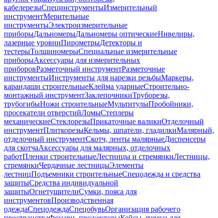
кабелерезы
Специнструменты
Измерительный
инструмент
Мерительные
инструменты
Электроизмерительные
приборы
Дальномеры
Дальномеры оптические
Нивелиры,
лазерные уровни
Пирометры
Детекторы и
тестеры
Толщиномеры
Специальные измерительные
приборы
Аксессуары для измерительных
приборов
Разметочный инструмент
Разметочные
инструменты
Инструменты для нарезки резьбы
Маркеры,
карандаши строительные
Клейма ударные
Строительно-
монтажный инструмент
Заклепочники
Труборезы,
трубогибы
Ножи строительные
Мультитулы
Пробойники,
просекатели отверстий
Ломы
Степлеры
механические
Стеклорезы
Прикаточные валики
Отделочный
инструмент
Плиткорезы
Кельмы, шпатели, гладилки
Малярный,
отделочный инструмент
Скотч, ленты малярные
Диспенсеры
для скотча
Аксессуары для малярных, отделочных
работ
Пленки строительные
Лестницы и стремянки
Лестницы,
стремянки
Чердачные лестницы
Элементы
лестниц
Подъемники строительные
Спецодежда и средства
защиты
Средства индивидуальной
защиты
Огнетушители
Сумки, пояса для
инструментов
Производственная
одежда
Спецодежда
Спецобувь
Организация рабочего
пространства
Фонари, прожекторы
Кейсы, ящики для