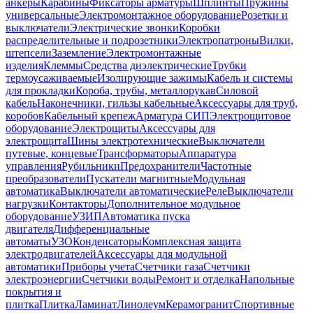
анкеры
Карабины
Фиксаторы арматуры
Шплинты
Пружины
универсальные
Электромонтажное оборудование
Розетки и
выключатели
Электрические звонки
Коробки
распределительные и подрозетники
Электропатроны
Вилки,
штепсели
Заземление
Электромонтажные
изделия
Клеммы
Средства диэлектрические
Трубки
термоусаживаемые
Изолирующие зажимы
Кабель и системы
для прокладки
Короба, трубы, металлорукав
Силовой
кабель
Наконечники, гильзы кабельные
Аксессуары для труб,
коробов
Кабельный крепеж
Арматура СИП
Электрощитовое
оборудование
Электрощиты
Аксессуары для
электрощита
Шины электротехнические
Выключатели
путевые, концевые
Трансформаторы
Аппаратура
управления
Рубильники
Предохранители
Частотные
преобразователи
Пускатели магнитные
Модульная
автоматика
Выключатели автоматические
Реле
Выключатели
нагрузки
Контакторы
Дополнительное модульное
оборудование
УЗИП
Автоматика пуска
двигателя
Дифференциальные
автоматы
УЗО
Конденсаторы
Комплексная защита
электродвигателей
Аксессуары для модульной
автоматики
Приборы учета
Счетчики газа
Счетчики
электроэнергии
Счетчики воды
Ремонт и отделка
Напольные
покрытия и
плитка
Плитка
Ламинат
Линолеум
Керамогранит
Спортивные