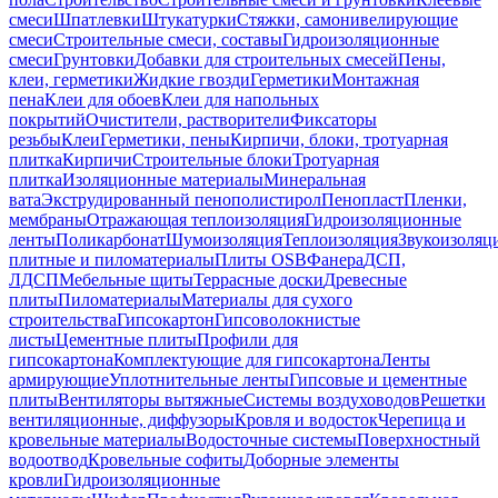
смеси
Шпатлевки
Штукатурки
Стяжки, самонивелирующие
смеси
Строительные смеси, составы
Гидроизоляционные
смеси
Грунтовки
Добавки для строительных смесей
Пены,
клеи, герметики
Жидкие гвозди
Герметики
Монтажная
пена
Клеи для обоев
Клеи для напольных
покрытий
Очистители, растворители
Фиксаторы
резьбы
Клеи
Герметики, пены
Кирпичи, блоки, тротуарная
плитка
Кирпичи
Строительные блоки
Тротуарная
плитка
Изоляционные материалы
Минеральная
вата
Экструдированный пенополистирол
Пенопласт
Пленки,
мембраны
Отражающая теплоизоляция
Гидроизоляционные
ленты
Поликарбонат
Шумоизоляция
Теплоизоляция
Звукоизоляц
плитные и пиломатериалы
Плиты OSB
Фанера
ДСП,
ЛДСП
Мебельные щиты
Террасные доски
Древесные
плиты
Пиломатериалы
Материалы для сухого
строительства
Гипсокартон
Гипсоволокнистые
листы
Цементные плиты
Профили для
гипсокартона
Комплектующие для гипсокартона
Ленты
армирующие
Уплотнительные ленты
Гипсовые и цементные
плиты
Вентиляторы вытяжные
Системы воздуховодов
Решетки
вентиляционные, диффузоры
Кровля и водосток
Черепица и
кровельные материалы
Водосточные системы
Поверхностный
водоотвод
Кровельные софиты
Доборные элементы
кровли
Гидроизоляционные