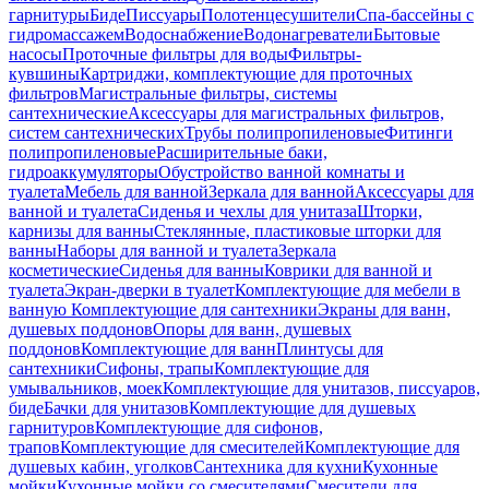
гарнитуры
Биде
Писсуары
Полотенцесушители
Спа-бассейны с
гидромассажем
Водоснабжение
Водонагреватели
Бытовые
насосы
Проточные фильтры для воды
Фильтры-
кувшины
Картриджи, комплектующие для проточных
фильтров
Магистральные фильтры, системы
сантехнические
Аксессуары для магистральных фильтров,
систем сантехнических
Трубы полипропиленовые
Фитинги
полипропиленовые
Расширительные баки,
гидроаккумуляторы
Обустройство ванной комнаты и
туалета
Мебель для ванной
Зеркала для ванной
Аксессуары для
ванной и туалета
Сиденья и чехлы для унитаза
Шторки,
карнизы для ванны
Стеклянные, пластиковые шторки для
ванны
Наборы для ванной и туалета
Зеркала
косметические
Сиденья для ванны
Коврики для ванной и
туалета
Экран-дверки в туалет
Комплектующие для мебели в
ванную
Комплектующие для сантехники
Экраны для ванн,
душевых поддонов
Опоры для ванн, душевых
поддонов
Комплектующие для ванн
Плинтусы для
сантехники
Сифоны, трапы
Комплектующие для
умывальников, моек
Комплектующие для унитазов, писсуаров,
биде
Бачки для унитазов
Комплектующие для душевых
гарнитуров
Комплектующие для сифонов,
трапов
Комплектующие для смесителей
Комплектующие для
душевых кабин, уголков
Сантехника для кухни
Кухонные
мойки
Кухонные мойки со смесителями
Смесители для