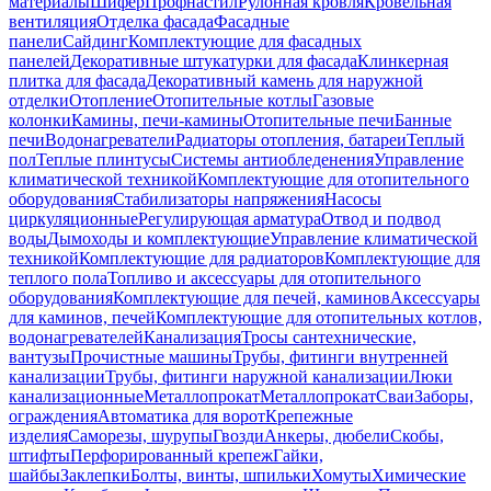
материалы
Шифер
Профнастил
Рулонная кровля
Кровельная
вентиляция
Отделка фасада
Фасадные
панели
Сайдинг
Комплектующие для фасадных
панелей
Декоративные штукатурки для фасада
Клинкерная
плитка для фасада
Декоративный камень для наружной
отделки
Отопление
Отопительные котлы
Газовые
колонки
Камины, печи-камины
Отопительные печи
Банные
печи
Водонагреватели
Радиаторы отопления, батареи
Теплый
пол
Теплые плинтусы
Системы антиобледенения
Управление
климатической техникой
Комплектующие для отопительного
оборудования
Стабилизаторы напряжения
Насосы
циркуляционные
Регулирующая арматура
Отвод и подвод
воды
Дымоходы и комплектующие
Управление климатической
техникой
Комплектующие для радиаторов
Комплектующие для
теплого пола
Топливо и аксессуары для отопительного
оборудования
Комплектующие для печей, каминов
Аксессуары
для каминов, печей
Комплектующие для отопительных котлов,
водонагревателей
Канализация
Тросы сантехнические,
вантузы
Прочистные машины
Трубы, фитинги внутренней
канализации
Трубы, фитинги наружной канализации
Люки
канализационные
Металлопрокат
Металлопрокат
Сваи
Заборы,
ограждения
Автоматика для ворот
Крепежные
изделия
Саморезы, шурупы
Гвозди
Анкеры, дюбели
Скобы,
штифты
Перфорированный крепеж
Гайки,
шайбы
Заклепки
Болты, винты, шпильки
Хомуты
Химические