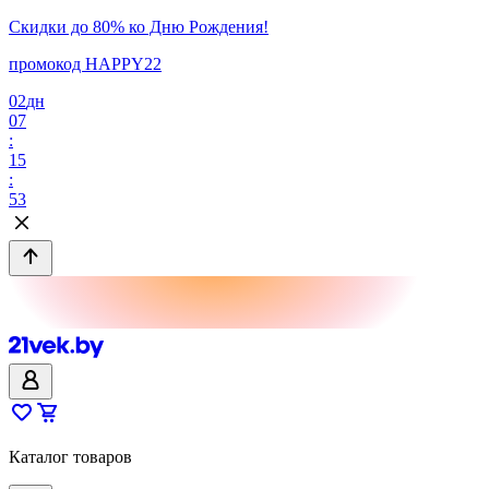
Скидки до 80% ко Дню Рождения!
промокод HAPPY22
02
дн
07
:
15
:
53
Каталог товаров