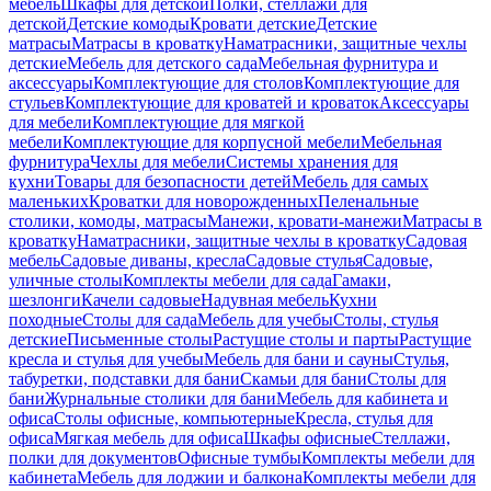
мебель
Шкафы для детской
Полки, стеллажи для
детской
Детские комоды
Кровати детские
Детские
матрасы
Матрасы в кроватку
Наматрасники, защитные чехлы
детские
Мебель для детского сада
Мебельная фурнитура и
аксессуары
Комплектующие для столов
Комплектующие для
стульев
Комплектующие для кроватей и кроваток
Аксессуары
для мебели
Комплектующие для мягкой
мебели
Комплектующие для корпусной мебели
Мебельная
фурнитура
Чехлы для мебели
Системы хранения для
кухни
Товары для безопасности детей
Мебель для самых
маленьких
Кроватки для новорожденных
Пеленальные
столики, комоды, матрасы
Манежи, кровати-манежи
Матрасы в
кроватку
Наматрасники, защитные чехлы в кроватку
Садовая
мебель
Садовые диваны, кресла
Садовые стулья
Садовые,
уличные столы
Комплекты мебели для сада
Гамаки,
шезлонги
Качели садовые
Надувная мебель
Кухни
походные
Столы для сада
Мебель для учебы
Столы, стулья
детские
Письменные столы
Растущие столы и парты
Растущие
кресла и стулья для учебы
Мебель для бани и сауны
Стулья,
табуретки, подставки для бани
Скамьи для бани
Столы для
бани
Журнальные столики для бани
Мебель для кабинета и
офиса
Столы офисные, компьютерные
Кресла, стулья для
офиса
Мягкая мебель для офиса
Шкафы офисные
Стеллажи,
полки для документов
Офисные тумбы
Комплекты мебели для
кабинета
Мебель для лоджии и балкона
Комплекты мебели для