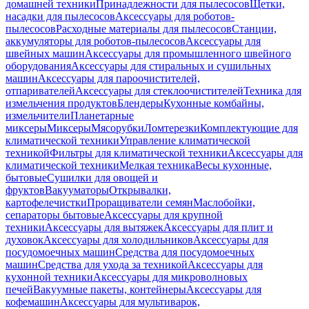
домашней техники
Принадлежности для пылесосов
Щетки,
насадки для пылесосов
Аксессуары для роботов-
пылесосов
Расходные материалы для пылесосов
Станции,
аккумуляторы для роботов-пылесосов
Аксессуары для
швейных машин
Аксессуары для промышленного швейного
оборудования
Аксессуары для стиральных и сушильных
машин
Аксессуары для пароочистителей,
отпаривателей
Аксессуары для стеклоочистителей
Техника для
измельчения продуктов
Блендеры
Кухонные комбайны,
измельчители
Планетарные
миксеры
Миксеры
Мясорубки
Ломтерезки
Комплектующие для
климатической техники
Управление климатической
техникой
Фильтры для климатической техники
Аксессуары для
климатической техники
Мелкая техника
Весы кухонные,
бытовые
Сушилки для овощей и
фруктов
Вакууматоры
Открывалки,
картофелечистки
Проращиватели семян
Маслобойки,
сепараторы бытовые
Аксессуары для крупной
техники
Аксессуары для вытяжек
Аксессуары для плит и
духовок
Аксессуары для холодильников
Аксессуары для
посудомоечных машин
Средства для посудомоечных
машин
Средства для ухода за техникой
Аксессуары для
кухонной техники
Аксессуары для микроволновых
печей
Вакуумные пакеты, контейнеры
Аксессуары для
кофемашин
Аксессуары для мультиварок,