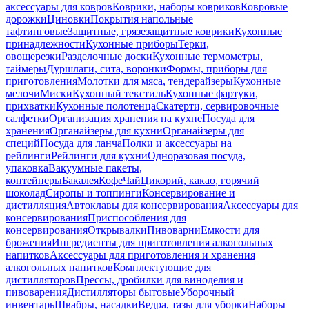
аксессуары для ковров
Коврики, наборы ковриков
Ковровые
дорожки
Циновки
Покрытия напольные
тафтинговые
Защитные, грязезащитные коврики
Кухонные
принадлежности
Кухонные приборы
Терки,
овощерезки
Разделочные доски
Кухонные термометры,
таймеры
Дуршлаги, сита, воронки
Формы, приборы для
приготовления
Молотки для мяса, тендерайзеры
Кухонные
мелочи
Миски
Кухонный текстиль
Кухонные фартуки,
прихватки
Кухонные полотенца
Скатерти, сервировочные
салфетки
Организация хранения на кухне
Посуда для
хранения
Органайзеры для кухни
Органайзеры для
специй
Посуда для ланча
Полки и аксессуары на
рейлинги
Рейлинги для кухни
Одноразовая посуда,
упаковка
Вакуумные пакеты,
контейнеры
Бакалея
Кофе
Чай
Цикорий, какао, горячий
шоколад
Сиропы и топпинги
Консервирование и
дистилляция
Автоклавы для консервирования
Аксессуары для
консервирования
Приспособления для
консервирования
Открывалки
Пивоварни
Емкости для
брожения
Ингредиенты для приготовления алкогольных
напитков
Аксессуары для приготовления и хранения
алкогольных напитков
Комплектующие для
дистилляторов
Прессы, дробилки для виноделия и
пивоварения
Дистилляторы бытовые
Уборочный
инвентарь
Швабры, насадки
Ведра, тазы для уборки
Наборы