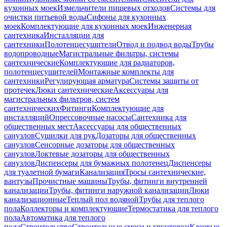
кухонных моек
Измельчители пищевых отходов
Системы для
очистки питьевой воды
Сифоны для кухонных
моек
Комплектующие для кухонных моек
Инженерная
сантехника
Инсталляции для
сантехники
Полотенцесушители
Отвод и подвод воды
Трубы
водопроводные
Магистральные фильтры, системы
сантехнические
Комплектующие для радиаторов,
полотенцесушителей
Монтажные комплекты для
сантехники
Регулирующая арматура
Системы защиты от
протечек
Люки сантехнические
Аксессуары для
магистральных фильтров, систем
сантехнических
Фитинги
Комплектующие для
инсталляций
Опрессовочные насосы
Сантехника для
общественных мест
Аксессуары для общественных
санузлов
Сушилки для рук
Дозаторы для общественных
санузлов
Сенсорные дозаторы для общественных
санузлов
Локтевые дозаторы для общественных
санузлов
Диспенсеры для бумажных полотенец
Диспенсеры
для туалетной бумаги
Канализация
Тросы сантехнические,
вантузы
Прочистные машины
Трубы, фитинги внутренней
канализации
Трубы, фитинги наружной канализации
Люки
канализационные
Теплый пол водяной
Трубы для теплого
пола
Коллекторы и комплектующие
Термостатика для теплого
пола
Автоматика для теплого
пола
Строительство
Строительные смеси и грунтовки
Клеевые