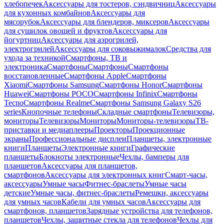
хлебопечек
Аксессуары для тостеров, сэндвичниц
Аксессуары
для кухонных комбайнов
Аксессуары для
мясорубок
Аксессуары для блендеров, миксеров
Аксессуары
для сушилок овощей и фруктов
Аксессуары для
йогуртниц
Аксессуары для аэрогрилей,
электрогрилей
Аксессуары для соковыжималок
Средства для
ухода за техникой
Смартфоны, ТВ и
электроника
Смартфоны
Смартфоны
Смартфоны
восстановленные
Смартфоны Apple
Смартфоны
Xiaomi
Смартфоны Samsung
Смартфоны Honor
Смартфоны
Huawei
Смартфоны POCO
Смартфоны Infinix
Смартфоны
Tecno
Смартфоны Realme
Смартфоны Samsung Galaxy S26
series
Кнопочные телефоны
Складные смартфоны
Телевизоры,
мониторы
Телевизоры
Мониторы
Мониторы-телевизоры
ТВ-
приставки и медиаплееры
Проекторы
Проекционные
экраны
Профессиональные дисплеи
Планшеты, электронные
книги
Планшеты
Электронные книги
Графические
планшеты
Блокноты электронные
Чехлы, бамперы для
планшетов
Аксессуары для планшетов,
смартфонов
Аксессуары для электронных книг
Смарт-часы,
аксессуары
Умные часы
Фитнес-браслеты
Умные часы
детские
Умные часы, фитнес-браслеты
Ремешки, аксессуары
для умных часов
Кабели для умных часов
Аксессуары для
смартфонов, планшетов
Зарядные устройства для телефонов,
планшетов
Чехлы, защитные стекла для телефонов
Чехлы для