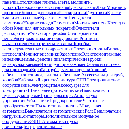
панели
Потолочные плиты
Багеты, молдинги,
уголки
Лакокрасочные материалы
Краски
Эмали
Лаки
Морилки,
пропитки
Колеры для краски
Растворители
Грунтовки
Краски,
эмали аэрозольные
Краски, эмали
Пены, клеи,
герметики
Жидкие гвозди
Герметики
Монтажная пена
Клеи для
обоев
Клеи для напольных покрытий
Очистители,
растворители
Фиксаторы резьбы
Клеи
Герметики,
пены
Электромонтажное оборудование
Розетки и
выключатели
Электрические звонки
Коробки
распределительные и подрозетники
Электропатроны
Вилки,
штепсели
Молниеприемники
Заземление
Электромонтажные
изделия
Клеммы
Средства диэлектрические
Трубки
термоусаживаемые
Изолирующие зажимы
Кабель и системы
для прокладки
Короба, трубы, металлорукав
Силовой
кабель
Наконечники, гильзы кабельные
Аксессуары для труб,
коробов
Кабельный крепеж
Арматура СИП
Электрощитовое
оборудование
Электрощиты
Аксессуары для
электрощита
Шины электротехнические
Выключатели
путевые, концевые
Трансформаторы
Аппаратура
управления
Рубильники
Предохранители
Частотные
преобразователи
Пускатели магнитные
Модульная
автоматика
Выключатели автоматические
Реле
Выключатели
нагрузки
Контакторы
Дополнительное модульное
оборудование
УЗИП
Автоматика пуска
двигателя
Дифференциальные