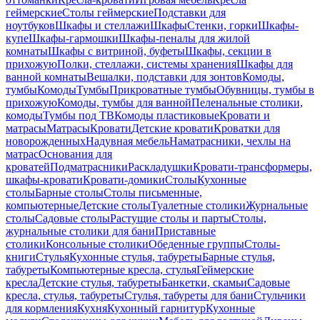
геймерские
Столы геймерские
Подставки для
ноутбуков
Шкафы и стеллажи
Шкафы
Стенки, горки
Шкафы-
купе
Шкафы-гармошки
Шкафы-пеналы для жилой
комнаты
Шкафы с витриной, буфеты
Шкафы, секции в
прихожую
Полки, стеллажи, системы хранения
Шкафы для
ванной комнаты
Вешалки, подставки для зонтов
Комоды,
тумбы
Комоды
Тумбы
Прикроватные тумбы
Обувницы, тумбы в
прихожую
Комоды, тумбы для ванной
Пеленальные столики,
комоды
Тумбы под ТВ
Комоды пластиковые
Кровати и
матрасы
Матрасы
Кровати
Детские кровати
Кроватки для
новорожденных
Надувная мебель
Наматрасники, чехлы на
матрас
Основания для
кроватей
Подматрасники
Раскладушки
Кровати-трансформеры,
шкафы-кровати
Кровати-домики
Столы
Кухонные
столы
Барные столы
Столы письменные,
компьютерные
Детские столы
Туалетные столики
Журнальные
столы
Садовые столы
Растущие столы и парты
Столы,
журнальные столики для бани
Приставные
столики
Консольные столики
Обеденные группы
Столы-
книги
Стулья
Кухонные стулья, табуреты
Барные стулья,
табуреты
Компьютерные кресла, стулья
Геймерские
кресла
Детские стулья, табуреты
Банкетки, скамьи
Садовые
кресла, стулья, табуреты
Стулья, табуреты для бани
Стульчики
для кормления
Кухня
Кухонный гарнитур
Кухонные