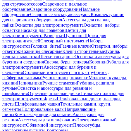
для стружкоотсосов
Сварочное и паяльное
оборудование
Сварочное оборудование
Паяльное
оборудование
Сварочные маски, аксессуары
Комплектующие
для сварочного оборудования
Аксессуары для сварки,
пайки
Оснастка для электроинструмента
Оснастка, наборы
оснастки
Насадки для граверов
Щетки для
электроинструмента
Развертки
Пуансоны
Щетки для
электродвигателей
Слесарный инструмент
Наборы
инструментов
Головки, биты
Гаечные ключи
Отвертки, наборы
отверток
Ножницы слесарные
Клещи строительные
Зубила,
керны, выколотки
Щетки слесарные
Оснастка и аксессуары для
бурения и сверления
Сверла, буры, зенкеры
Коронки
Зубила для
электроинструмента
Аксессуары для бурения и
сверления
Столярный инструмент
Тиски, струбцины,
гейферные зажимы
Ручные пилы, ножовки
Молотки, кувалды,
киянки
Напильники
Ручные стамески
Рубанки, рашпили
ручные
Оснастка и аксессуары для резания и
шлифования
Отрезные, пильные диски
Пильные полотна для
электроинструмента
Фрезы
Шлифовальные диски, насадки,
листы
Шлифовальные чашки
Точильные камни, круги,
сегменты
Полировальные валы
Направляющие
шины
Комплектующие для резания
Аксессуары для
резания
Аксессуары для шлифования
Электромонтажный
инструмент
Обжимной инструмент
Плоскогубцы,
круглогубцы
Кусачки, болторезы,