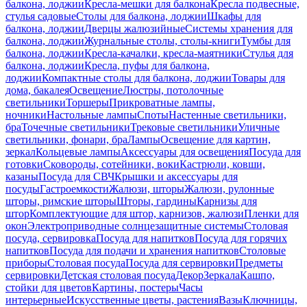
балкона, лоджии
Кресла-мешки для балкона
Кресла подвесные,
стулья садовые
Столы для балкона, лоджии
Шкафы для
балкона, лоджии
Дверцы жалюзийные
Системы хранения для
балкона, лоджии
Журнальные столы, столы-книги
Тумбы для
балкона, лоджии
Кресла-качалки, кресла-маятники
Стулья для
балкона, лоджии
Кресла, пуфы для балкона,
лоджии
Компактные столы для балкона, лоджии
Товары для
дома, бакалея
Освещение
Люстры, потолочные
светильники
Торшеры
Прикроватные лампы,
ночники
Настольные лампы
Споты
Настенные светильники,
бра
Точечные светильники
Трековые светильники
Уличные
светильники, фонари, бра
Лампы
Освещение для картин,
зеркал
Кольцевые лампы
Аксессуары для освещения
Посуда для
готовки
Сковороды, сотейники, воки
Кастрюли, ковши,
казаны
Посуда для СВЧ
Крышки и аксессуары для
посуды
Гастроемкости
Жалюзи, шторы
Жалюзи, рулонные
шторы, римские шторы
Шторы, гардины
Карнизы для
штор
Комплектующие для штор, карнизов, жалюзи
Пленки для
окон
Электроприводные солнцезащитные системы
Столовая
посуда, сервировка
Посуда для напитков
Посуда для горячих
напитков
Посуда для подачи и хранения напитков
Столовые
приборы
Столовая посуда
Посуда для сервировки
Предметы
сервировки
Детская столовая посуда
Декор
Зеркала
Кашпо,
стойки для цветов
Картины, постеры
Часы
интерьерные
Искусственные цветы, растения
Вазы
Ключницы,