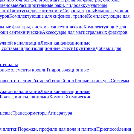
иленовые
Расширительные баки, гидроаккумуляторы
ванн
Плинтусы для сантехники
Сифоны, трапы
Комплектующие
уров
Комплектующие для сифонов, трапов
Комплектующие для
ьные фильтры, системы сантехнические
Комплектующие для
юки сантехнические
Аксессуары для магистральных фильтров,
ружной канализации
Люки канализационные
 составы
Гидроизоляционные смеси
Грунтовки
Добавки для
атериалы
рные элементы кровли
Гидроизоляционные
оры отопления, батареи
Теплый пол
Теплые плинтусы
Системы
ружной канализации
Люки канализационные
Болты, винты, шпильки
Хомуты
Химические
нцевые
Трансформаторы
Аппаратура
я плитки
Порожки, профили для пола и плитки
Приспособления