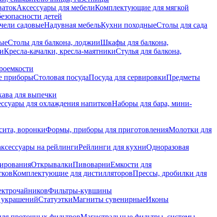
ваток
Аксессуары для мебели
Комплектующие для мягкой
безопасности детей
чели садовые
Надувная мебель
Кухни походные
Столы для сада
вые
Столы для балкона, лоджии
Шкафы для балкона,
ии
Кресла-качалки, кресла-маятники
Стулья для балкона,
роемкости
е приборы
Столовая посуда
Посуда для сервировки
Предметы
укава для выпечки
ссуары для охлаждения напитков
Наборы для бара, мини-
сита, воронки
Формы, приборы для приготовления
Молотки для
аксессуары на рейлинги
Рейлинги для кухни
Одноразовая
вирования
Открывалки
Пивоварни
Емкости для
тков
Комплектующие для дистилляторов
Прессы, дробилки для
лектрочайников
Фильтры-кувшины
я украшений
Статуэтки
Магниты сувенирные
Иконы
ля проточных фильтров
Магистральные фильтры, системы