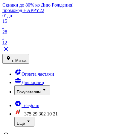
Скидки до 80% ко Дню Рождения!
промокод HAPPY22
01
дн
15
:
28
:
12
г. Минск
Оплата частями
Для юрлиц
Покупателям
Telegram
+375 29
302 10 21
Еще