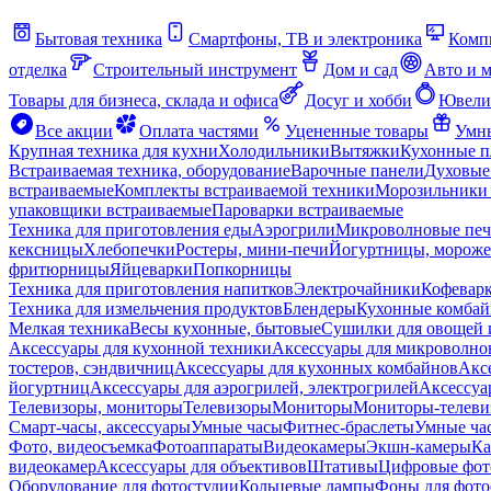
Бытовая техника
Смартфоны, ТВ и электроника
Комп
отделка
Строительный инструмент
Дом и сад
Авто и 
Товары для бизнеса, склада и офиса
Досуг и хобби
Ювели
Все акции
Оплата частями
Уцененные товары
Умны
Крупная техника для кухни
Холодильники
Вытяжки
Кухонные 
Встраиваемая техника, оборудование
Варочные панели
Духовые
встраиваемые
Комплекты встраиваемой техники
Морозильники 
упаковщики встраиваемые
Пароварки встраиваемые
Техника для приготовления еды
Аэрогрили
Микроволновые пе
кексницы
Хлебопечки
Ростеры, мини-печи
Йогуртницы, морож
фритюрницы
Яйцеварки
Попкорницы
Техника для приготовления напитков
Электрочайники
Кофевар
Техника для измельчения продуктов
Блендеры
Кухонные комбай
Мелкая техника
Весы кухонные, бытовые
Сушилки для овощей 
Аксессуары для кухонной техники
Аксессуары для микроволно
тостеров, сэндвичниц
Аксессуары для кухонных комбайнов
Акс
йогуртниц
Аксессуары для аэрогрилей, электрогрилей
Аксессуа
Телевизоры, мониторы
Телевизоры
Мониторы
Мониторы-телеви
Смарт-часы, аксессуары
Умные часы
Фитнес-браслеты
Умные ча
Фото, видеосъемка
Фотоаппараты
Видеокамеры
Экшн-камеры
Ка
видеокамер
Аксессуары для объективов
Штативы
Цифровые фот
Оборудование для фотостудии
Кольцевые лампы
Фоны для фото