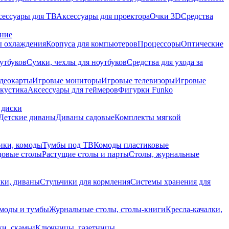
сессуары для ТВ
Аксессуары для проектора
Очки 3D
Средства
ание
 охлаждения
Корпуса для компьютеров
Процессоры
Оптические
утбуков
Сумки, чехлы для ноутбуков
Средства для ухода за
деокарты
Игровые мониторы
Игровые телевизоры
Игровые
акустика
Аксессуары для геймеров
Фигурки Funko
 диски
Детские диваны
Диваны садовые
Комплекты мягкой
ики, комоды
Тумбы под ТВ
Комоды пластиковые
довые столы
Растущие столы и парты
Столы, журнальные
ки, диваны
Стульчики для кормления
Системы хранения для
моды и тумбы
Журнальные столы, столы-книги
Кресла-качалки,
ки, скамьи
Ключницы, газетницы