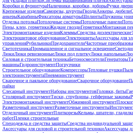
для укладки плитки
Системы выравнивания плитки
Аксессуары
Коробки и фурнитура
Наличники, коробки, доборы
Ручки дверн
Крепежные изделия
Саморезы, шурупы
Гвозди
Анкеры, дюбели
анкеры
Карабины
Фиксаторы арматуры
Шплинты
Пружины унив
Отделка потолка
Потолочные системы
Потолочные панели
Пото
Пены, клеи, герметики
Жидкие гвозди
Герметики
Монтажная пе
Электромонтажные изделия
Клеммы
Средства диэлектрические
Электрощитовое оборудование
Электрощиты
Аксессуары для э
управления
Рубильники
Предохранители
Частотные преобразов
Светотехника
Промышленное и сигнальное освещение
Светоди
Люки
Люки ревизионные
Люки под плитку
Люки напольные
Люк
Силовая и строительная техника
Бетоносмесители
Генераторы
Та
машины
Гидроинструмент
Погрузчики
Строительное оборудование
Компрессоры
Тепловые пушки
Пыле
электроинструмента
Пневмоинструмент
Сварочное и паяльное оборудование
Сварочное оборудование
П
пайки
Слесарный инструмент
Наборы инструментов
Головки, биты
Га
Столярный инструмент
Тиски, струбцины, гейферные зажимы
Р
Электромонтажный инструмент
Обжимной инструмент
Плоског
Разметочный инструмент
Разметочные инструменты
Инструмент
Отделочный инструмент
Плиткорезы
Кельмы, шпатели, гладилк
работ
Пленки строительные
Спецодежда и средства защиты
Средства индивидуальной защ
Аксессуары для силовой и строительной техники
Аксессуары дл