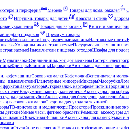
ьютеры и периферия
Мебель
Товары для дома, бакалея
С
мото
Игрушки, товары для детей
Красота и стиль
Здоров
рные украшения
Товары для взрослых
Книги и канцеляри
й подбор подарков
Премиум товары
плиты
Морозильники
Посудомоечные машины
Настольные плиты
 шкафы
Холодильники встраиваемые
Посудомоечные машины вс
встраиваемые
Измельчители пищевых отходов
Шкафы для подогр
чи
Мультиварки
Сэндвичницы, хот-дог мейкеры
Тостеры
Электрог
еницы
Фризеры
Блинницы
Пароварки
Автоклавы для консервиров
ки, кофемашины
Соковыжималки
Кофемолки
Вспениватели молок
ны, измельчители
Планетарные миксеры
Миксеры
Мясорубки
Лом
и фруктов
Вакууматоры
Открывалки, картофелечистки
Проращива
вых печей
Вакуумные пакеты, контейнеры
Аксессуары для кофе
ессуары для мясорубок
Аксессуары для блендеров, миксеров
Аксе
ры для соковыжималок
Средства для ухода за техникой
зоры
ТВ-приставки и медиаплееры
Проекторы
Проекционные эк
сы детские
Умные часы, фитнес-браслеты
Ремешки, аксессуары дл
рты памяти
Объективы
Вспышки
Аксессуары для камер
Сумки и ч
орамки
студии
Студийное освещение
Насадки светоформирующие для фо