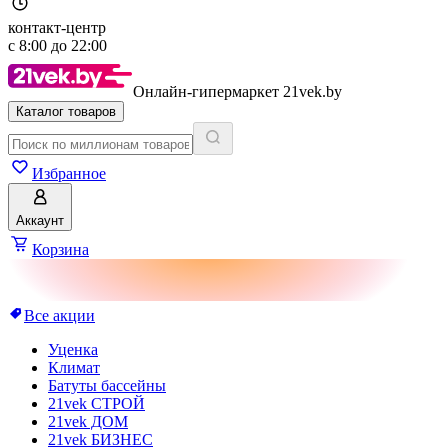
контакт-центр
с
8:00
до
22:00
Онлайн-гипермаркет 21vek.by
Каталог товаров
Избранное
Аккаунт
Корзина
Все акции
Уценка
Климат
Батуты бассейны
21vek СТРОЙ
21vek ДОМ
21vek БИЗНЕС