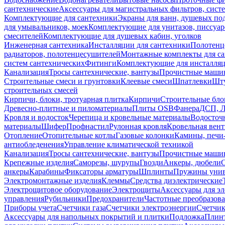
сантехнические
Аксессуары для магистральных фильтров, сист
Комплектующие для сантехники
Экраны для ванн, душевых по
для умывальников, моек
Комплектующие для унитазов, писсуар
смесителей
Комплектующие для душевых кабин, уголков
Инженерная сантехника
Инсталляции для сантехники
Полотенц
радиаторов, полотенцесушителей
Монтажные комплекты для с
систем сантехнических
Фитинги
Комплектующие для инсталля
Канализация
Тросы сантехнические, вантузы
Прочистные маши
Строительные смеси и грунтовки
Клеевые смеси
Шпатлевки
Шту
строительных смесей
Кирпичи, блоки, тротуарная плитка
Кирпичи
Строительные бло
Древесно-плитные и пиломатериалы
Плиты OSB
Фанера
ДСП, 
Кровля и водосток
Черепица и кровельные материалы
Водосточ
материалы
Шифер
Профнастил
Рулонная кровля
Кровельная вен
Отопление
Отопительные котлы
Газовые колонки
Камины, печи
антиобледенения
Управление климатической техникой
Канализация
Тросы сантехнические, вантузы
Прочистные маши
Крепежные изделия
Саморезы, шурупы
Гвозди
Анкеры, дюбели
анкеры
Карабины
Фиксаторы арматуры
Шплинты
Пружины унив
Электромонтажные изделия
Клеммы
Средства диэлектрические
Электрощитовое оборудование
Электрощиты
Аксессуары для э
управления
Рубильники
Предохранители
Частотные преобразов
Приборы учета
Счетчики газа
Счетчики электроэнергии
Счетчи
Аксессуары для напольных покрытий и плитки
Подложка
Плинт