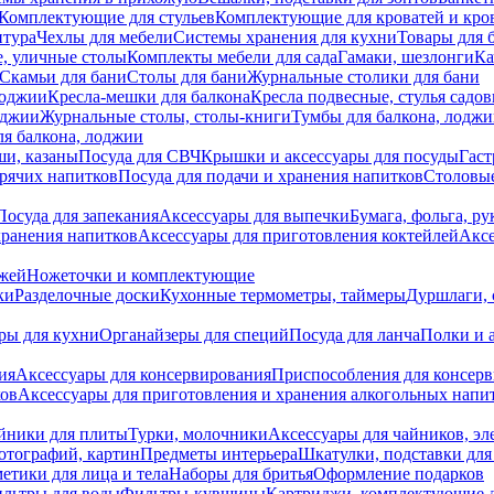
Комплектующие для стульев
Комплектующие для кроватей и кро
итура
Чехлы для мебели
Системы хранения для кухни
Товары для 
, уличные столы
Комплекты мебели для сада
Гамаки, шезлонги
Ка
Скамьи для бани
Столы для бани
Журнальные столики для бани
лоджии
Кресла-мешки для балкона
Кресла подвесные, стулья садо
оджии
Журнальные столы, столы-книги
Тумбы для балкона, лодж
я балкона, лоджии
ши, казаны
Посуда для СВЧ
Крышки и аксессуары для посуды
Гаст
орячих напитков
Посуда для подачи и хранения напитков
Столовы
Посуда для запекания
Аксессуары для выпечки
Бумага, фольга, р
хранения напитков
Аксессуары для приготовления коктейлей
Аксе
ожей
Ножеточки и комплектующие
ки
Разделочные доски
Кухонные термометры, таймеры
Дуршлаги, 
ры для кухни
Органайзеры для специй
Посуда для ланча
Полки и 
ия
Аксессуары для консервирования
Приспособления для консер
ков
Аксессуары для приготовления и хранения алкогольных напи
йники для плиты
Турки, молочники
Аксессуары для чайников, э
отографий, картин
Предметы интерьера
Шкатулки, подставки дл
етики для лица и тела
Наборы для бритья
Оформление подарков
льтры для воды
Фильтры-кувшины
Картриджи, комплектующие д