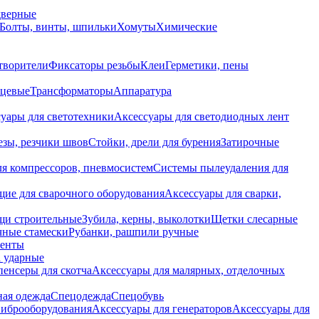
дверные
Болты, винты, шпильки
Хомуты
Химические
творители
Фиксаторы резьбы
Клеи
Герметики, пены
нцевые
Трансформаторы
Аппаратура
уары для светотехники
Аксессуары для светодиодных лент
езы, резчики швов
Стойки, дрели для бурения
Затирочные
ля компрессоров, пневмосистем
Системы пылеудаления для
ие для сварочного оборудования
Аксессуары для сварки,
щи строительные
Зубила, керны, выколотки
Щетки слесарные
чные стамески
Рубанки, рашпили ручные
енты
 ударные
енсеры для скотча
Аксессуары для малярных, отделочных
ная одежда
Спецодежда
Спецобувь
виброоборудования
Аксессуары для генераторов
Аксессуары для