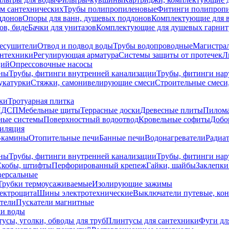
ем сантехнических
Трубы полипропиленовые
Фитинги полипроп
ддонов
Опоры для ванн, душевых поддонов
Комплектующие для 
ов, биде
Бачки для унитазов
Комплектующие для душевых гарнит
есушители
Отвод и подвод воды
Трубы водопроводные
Магистрал
антехники
Регулирующая арматура
Системы защиты от протечек
Л
ций
Опрессовочные насосы
ны
Трубы, фитинги внутренней канализации
Трубы, фитинги на
катурки
Стяжки, самонивелирующие смеси
Строительные смеси,
ки
Тротуарная плитка
ЛДСП
Мебельные щиты
Террасные доски
Древесные плиты
Пилом
ные системы
Поверхностный водоотвод
Кровельные софиты
Добо
тиляция
-камины
Отопительные печи
Банные печи
Водонагреватели
Радиат
ны
Трубы, фитинги внутренней канализации
Трубы, фитинги на
Скобы, штифты
Перфорированный крепеж
Гайки, шайбы
Заклепки
ерсальные
Трубки термоусаживаемые
Изолирующие зажимы
лектрощита
Шины электротехнические
Выключатели путевые, ко
атели
Пускатели магнитные
ки воды
усы, уголки, обводы для труб
Плинтусы для сантехники
Фуги дл