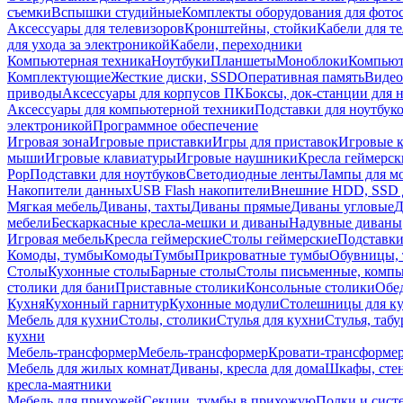
съемки
Вспышки студийные
Комплекты оборудования для фото
Аксессуары для телевизоров
Кронштейны, стойки
Кабели для т
для ухода за электроникой
Кабели, переходники
Компьютерная техника
Ноутбуки
Планшеты
Моноблоки
Компью
Комплектующие
Жесткие диски, SSD
Оперативная память
Видео
приводы
Аксессуары для корпусов ПК
Боксы, док-станции для 
Аксессуары для компьютерной техники
Подставки для ноутбук
электроникой
Программное обеспечение
Игровая зона
Игровые приставки
Игры для приставок
Игровые 
мыши
Игровые клавиатуры
Игровые наушники
Кресла геймерск
Pop
Подставки для ноутбуков
Светодиодные ленты
Лампы для м
Накопители данных
USB Flash накопители
Внешние HDD, SSD 
Мягкая мебель
Диваны, тахты
Диваны прямые
Диваны угловые
Д
мебели
Бескаркасные кресла-мешки и диваны
Надувные диваны
Игровая мебель
Кресла геймерские
Столы геймерские
Подставки
Комоды, тумбы
Комоды
Тумбы
Прикроватные тумбы
Обувницы, 
Столы
Кухонные столы
Барные столы
Столы письменные, комп
столики для бани
Приставные столики
Консольные столики
Обе
Кухня
Кухонный гарнитур
Кухонные модули
Столешницы для к
Мебель для кухни
Столы, столики
Стулья для кухни
Стулья, таб
кухни
Мебель-трансформер
Мебель-трансформер
Кровати-трансформе
Мебель для жилых комнат
Диваны, кресла для дома
Шкафы, стен
кресла-маятники
Мебель для прихожей
Секции, тумбы в прихожую
Полки и сист