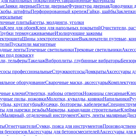
 для напольных покрытий
Реставрационные материалы
ые
Замки дверные
Петли дверные
Фурнитура дверная
Доводчики 
Скобы, штифты
Перфорированный крепеж
Гайки, шайбы
Заклепки
ерсальные
лочные плиты
Багеты, молдинги, уголки
на
Клеи для обоев
Клеи для напольных покрытий
Очистители, рас
Трубки термоусаживаемые
Изолирующие зажимы
лектрощита
Шины электротехнические
Выключатели путевые, ко
атели
Пускатели магнитные
одные ленты
Точечные светильники
Трековые светильники
Аксесс
и под покраску
ли, тельферы
Такелаж
Виброплиты, глубинные вибраторы
Бензор
сосы профессиональные
Стружкоотсосы
Домкраты
Аксессуары д
аяльное оборудование
Сварочные маски, аксессуары
Комплектующ
ечные ключи
Отвертки, наборы отверток
Ножницы слесарные
Кле
учные пилы, ножовки
Молотки, кувалды, киянки
Напильники
Ру
убцы, круглогубцы
Кусачки, болторезы, кабелерезы
Специнструм
ы для нарезки резьбы
Маркеры, карандаши строительные
Клейма
и
Малярный, отделочный инструмент
Скотч, ленты малярные
Дисп
иты
Огнетушители
Сумки, пояса для инструментов
Производствен
я бензорезов
Аксессуары для бетоносмесителей
Аксессуары для 