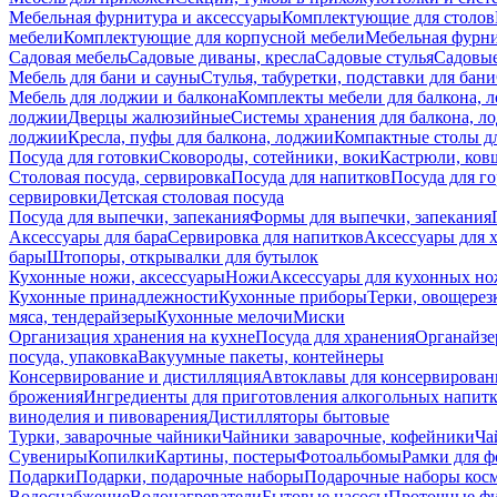
Мебельная фурнитура и аксессуары
Комплектующие для столов
мебели
Комплектующие для корпусной мебели
Мебельная фурн
Садовая мебель
Садовые диваны, кресла
Садовые стулья
Садовые
Мебель для бани и сауны
Стулья, табуретки, подставки для бани
Мебель для лоджии и балкона
Комплекты мебели для балкона, 
лоджии
Дверцы жалюзийные
Системы хранения для балкона, л
лоджии
Кресла, пуфы для балкона, лоджии
Компактные столы дл
Посуда для готовки
Сковороды, сотейники, воки
Кастрюли, ков
Столовая посуда, сервировка
Посуда для напитков
Посуда для г
сервировки
Детская столовая посуда
Посуда для выпечки, запекания
Формы для выпечки, запекания
Аксессуары для бара
Сервировка для напитков
Аксессуары для 
бары
Штопоры, открывалки для бутылок
Кухонные ножи, аксессуары
Ножи
Аксессуары для кухонных н
Кухонные принадлежности
Кухонные приборы
Терки, овощерез
мяса, тендерайзеры
Кухонные мелочи
Миски
Организация хранения на кухне
Посуда для хранения
Органайзе
посуда, упаковка
Вакуумные пакеты, контейнеры
Консервирование и дистилляция
Автоклавы для консервирован
брожения
Ингредиенты для приготовления алкогольных напит
виноделия и пивоварения
Дистилляторы бытовые
Турки, заварочные чайники
Чайники заварочные, кофейники
Ча
Сувениры
Копилки
Картины, постеры
Фотоальбомы
Рамки для ф
Подарки
Подарки, подарочные наборы
Подарочные наборы косм
Водоснабжение
Водонагреватели
Бытовые насосы
Проточные фи