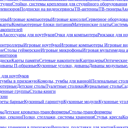
студии
Стойки, системы крепления для студийного оборудования
елевизоров
Подписки на видеосервисы
ТВ-антенны
ТВ-тюнеры
Ак
теры
Игровые компьютеры
Игровые консоли
Серверное оборудов
карты
Компьютерные блоки питания
Материнские платы
Системы
накопителей
ов
Аксессуары для ноутбуков
Очки для компьютера
Рюкзаки для но
контроллеры
Игровые ноутбуки
Игровые компьютеры
Игровые ви
ие
Столы геймерские
Игровые микрофоны
Игровая мультимедиа 
ониторов
диски
Карты памяти
Сетевые накопители
Картридеры
Оптические
иваны П-образные
Кухонные уголки, диваны
Диваны модульные
 для ноутбуков
тумбы в прихожую
Комоды, тумбы для ванной
Пеленальные стол
ьютерные
Детские столы
Туалетные столики
Журнальные столы
Са
денные группы
Столы-книги
ухни
уреты барные
Кухонный гарнитур
Кухонные модули
Кухонные угол
ры
Детские кроватки-трансформеры
Столы-трансформеры
ки, секции
Полки, стеллажи, системы хранения
Стулья, кресла
Ко
емы хранения в прихожую
Вешалки, подставки для зонтов
Банкет