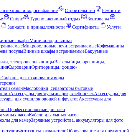
антехника и водоснабжение
Строительство
Ремонт и
ье
Спорт
Туризм, активный отдых
Зоотовары
я
Запчасти и принадлежности
Сертификаты
Услуги
Винные шкафы
Мини-холодильники
траиваемые
Микроволновые печи встраиваемые
Кофемашины
ева посуды
Винные шкафы встраиваемые
Вакуумные
рили, электрошашлычницы
Вафельницы, орешницы,
ания
Сыроварни
Фритюрницы, фондю-
а
Сифоны для газирования воды
терезки
тели семян
Маслобойки, сепараторы бытовые
машин
Аксессуары для мультиварок, хлебопечек
Аксессуары для
ссуары для сушилок овощей и фруктов
Аксессуары для
раны
Профессиональные дисплеи
я умных часов
Кабели для умных часов
ехлы для камер
Зарядные устройства, аккумуляторы для фото,
тостудии
Фотозонты, отражатели
Оборудование для предметной