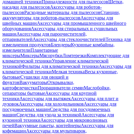
домашней техники
Принадлежности для пылесосов
Щетки,
насадки для пылесосов
Аксессуары для роботов-
пылесосов
Расходные материалы для пылесосов
Станции,
аккумуляторы для роботов-пылесосов
Аксессуары для
швейных машин
Аксессуары для промышленного швейного
оборудования
Аксессуары для стиральных и сушильных
машин
Аксессуары для пароочистителей,
отпаривателей
Аксессуары для стеклоочистителей
Техника для
измельчения продуктов
Блендеры
Кухонные комбайны,
измельчители
Планетарные
миксеры
Миксеры
Мясорубки
Ломтерезки
Комплектующие для
климатической техники
Управление климатической
техникой
Фильтры для климатической техники
Аксессуары для
климатической техники
Мелкая техника
Весы кухонные,
бытовые
Сушилки для овощей и
фруктов
Вакууматоры
Открывалки,
картофелечистки
Проращиватели семян
Маслобойки,
сепараторы бытовые
Аксессуары для крупной
техники
Аксессуары для вытяжек
Аксессуары для плит и
духовок
Аксессуары для холодильников
Аксессуары для
посудомоечных машин
Средства для посудомоечных
машин
Средства для ухода за техникой
Аксессуары для
кухонной техники
Аксессуары для микроволновых
печей
Вакуумные пакеты, контейнеры
Аксессуары для
кофемашин
Аксессуары для мультиварок,