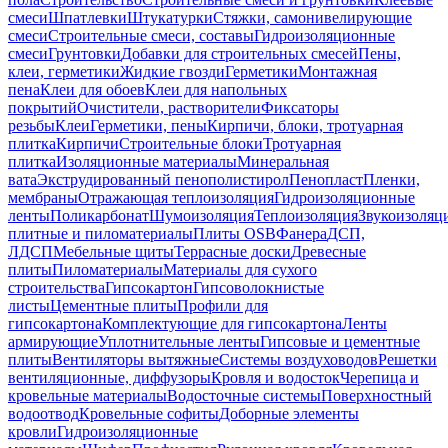
смеси
Шпатлевки
Штукатурки
Стяжки, самонивелирующие
смеси
Строительные смеси, составы
Гидроизоляционные
смеси
Грунтовки
Добавки для строительных смесей
Пены,
клеи, герметики
Жидкие гвозди
Герметики
Монтажная
пена
Клеи для обоев
Клеи для напольных
покрытий
Очистители, растворители
Фиксаторы
резьбы
Клеи
Герметики, пены
Кирпичи, блоки, тротуарная
плитка
Кирпичи
Строительные блоки
Тротуарная
плитка
Изоляционные материалы
Минеральная
вата
Экструдированный пенополистирол
Пенопласт
Пленки,
мембраны
Отражающая теплоизоляция
Гидроизоляционные
ленты
Поликарбонат
Шумоизоляция
Теплоизоляция
Звукоизоляц
плитные и пиломатериалы
Плиты OSB
Фанера
ДСП,
ЛДСП
Мебельные щиты
Террасные доски
Древесные
плиты
Пиломатериалы
Материалы для сухого
строительства
Гипсокартон
Гипсоволокнистые
листы
Цементные плиты
Профили для
гипсокартона
Комплектующие для гипсокартона
Ленты
армирующие
Уплотнительные ленты
Гипсовые и цементные
плиты
Вентиляторы вытяжные
Системы воздуховодов
Решетки
вентиляционные, диффузоры
Кровля и водосток
Черепица и
кровельные материалы
Водосточные системы
Поверхностный
водоотвод
Кровельные софиты
Доборные элементы
кровли
Гидроизоляционные