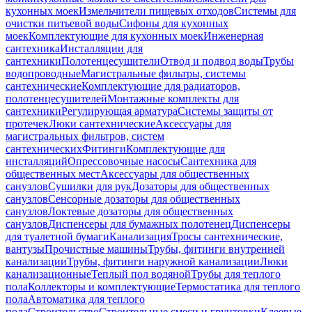
кухонных моек
Измельчители пищевых отходов
Системы для
очистки питьевой воды
Сифоны для кухонных
моек
Комплектующие для кухонных моек
Инженерная
сантехника
Инсталляции для
сантехники
Полотенцесушители
Отвод и подвод воды
Трубы
водопроводные
Магистральные фильтры, системы
сантехнические
Комплектующие для радиаторов,
полотенцесушителей
Монтажные комплекты для
сантехники
Регулирующая арматура
Системы защиты от
протечек
Люки сантехнические
Аксессуары для
магистральных фильтров, систем
сантехнических
Фитинги
Комплектующие для
инсталляций
Опрессовочные насосы
Сантехника для
общественных мест
Аксессуары для общественных
санузлов
Сушилки для рук
Дозаторы для общественных
санузлов
Сенсорные дозаторы для общественных
санузлов
Локтевые дозаторы для общественных
санузлов
Диспенсеры для бумажных полотенец
Диспенсеры
для туалетной бумаги
Канализация
Тросы сантехнические,
вантузы
Прочистные машины
Трубы, фитинги внутренней
канализации
Трубы, фитинги наружной канализации
Люки
канализационные
Теплый пол водяной
Трубы для теплого
пола
Коллекторы и комплектующие
Термостатика для теплого
пола
Автоматика для теплого
пола
Строительство
Строительные смеси и грунтовки
Клеевые