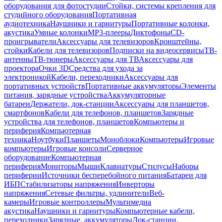
оборудования для фотостудии
Стойки, системы крепления для
студийного оборудования
Портативная
аудиотехника
Наушники и гарнитуры
Портативные колонки,
акустика
Умные колонки
MP3-плееры
Диктофоны
CD-
проигрыватели
Аксессуары для телевизоров
Кронштейны,
стойки
Кабели для телевизоров
Подписки на видеосервисы
ТВ-
антенны
ТВ-тюнеры
Аксессуары для ТВ
Аксессуары для
проектора
Очки 3D
Средства для ухода за
электроникой
Кабели, переходники
Аксессуары для
портативных устройств
Портативные аккумуляторы
Элементы
питания, зарядные устройства
Аккумуляторные
батареи
Держатели, док-станции
Аксессуары для планшетов,
смартфонов
Кабели для телефонов, планшетов
Зарядные
устройства для телефонов, планшетов
Компьютеры и
периферия
Компьютерная
техника
Ноутбуки
Планшеты
Моноблоки
Компьютеры
Игровые
компьютеры
Игровые консоли
Серверное
оборудование
Компьютерная
периферия
Мониторы
Мыши
Клавиатуры
Стилусы
Наборы
периферии
Источники бесперебойного питания
Батареи для
ИБП
Стабилизаторы напряжения
Инверторы
напряжения
Сетевые фильтры, удлинители
Веб-
камеры
Игровые контроллеры
Мультимедиа
акустика
Наушники и гарнитуры
Компьютерные кабели,
переходники
Зарядные, аккумуляторы
Док-станции,