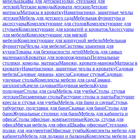
мебель
Шкафы для детской
Полки, стеллажи для
детской
Детские комоды
Кровати детские
Детские
матрасы
Матрасы в кроватку
Наматрасники, защитные чехлы
детские
Мебель для детского сада
Мебельная фурнитура и
аксессуары
Комплектующие для столов
Комплектующие для
стульев
Комплектующие для кроватей и кроваток
Аксессуары
для мебели
Комплектующие для мягкой
мебели
Комплектующие для корпусной мебели
Мебельная
фурнитура
Чехлы для мебели
Системы хранения для
кухни
Товары для безопасности детей
Мебель для самых
маленьких
Кроватки для новорожденных
Пеленальные
столики, комоды, матрасы
Манежи, кровати-манежи
Матрасы в
кроватку
Наматрасники, защитные чехлы в кроватку
Садовая
мебель
Садовые диваны, кресла
Садовые стулья
Садовые,
уличные столы
Комплекты мебели для сада
Гамаки,
шезлонги
Качели садовые
Надувная мебель
Кухни
походные
Столы для сада
Мебель для учебы
Столы, стулья
детские
Письменные столы
Растущие столы и парты
Растущие
кресла и стулья для учебы
Мебель для бани и сауны
Стулья,
табуретки, подставки для бани
Скамьи для бани
Столы для
бани
Журнальные столики для бани
Мебель для кабинета и
офиса
Столы офисные, компьютерные
Кресла, стулья для
офиса
Мягкая мебель для офиса
Шкафы офисные
Стеллажи,
полки для документов
Офисные тумбы
Комплекты мебели для
кабинета
Мебель для лоджии и балкона
Комплекты мебели для