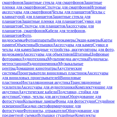
смартфонов
Защитные стекла для смартфонов
Защитные
пленки для смартфонов
Стилусы для смартфонов
Игровые
аксессуары для смартфонов
Чехлы для планшетов
Чехлы с
клавиатурой для планшетов
Защитные стекла для
планшетов
Защитные пленки для планшетов
Сумки для
планшетов
Стилусы для планшетов
Аксессуары для
планшетов, смартфонов
Кабели для телефонов,
планшетов
Фото,
видеосъемка
Фотоаппараты
Видеокамеры
Экшн-камеры
Карты
памяти
Объективы
Вспышки
Аксессуары для камер
Сумки и
чехлы для камер
Зарядные устройства, аккумуляторы для фото,
видеокамер
Аксессуары для объективов
Штативы
Цифровые
фоторамки
Аудиотехника
Мультимедиа акустика
Радиочасы,
метеостанции
Радиоприемники
Музыкальные
центры
Домашние кинотеатры
Акустические
системы
Проигрыватели виниловых пластинок
Аксессуары
для виниловых проигрывателей
Виниловые
пластинки
Инсталляционная акустика
Трансляционные
усилители
Аксессуары для аудиотехники
Комплектующие для
акустики
Акустические кабели
Подставки, стойки для
акустики
Сумки, чехлы для акустики
Оборудование для
фотостудии
Кольцевые лампы
Фоны для фотостудии
Студийное
освещение
Насадки светоформирующие для
фотостудии
Фотозонты, отражатели
Оборудование для
предметной съемки
Вспышки студийные
Комплекты