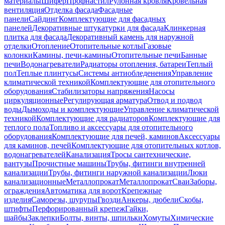
материалы
Шифер
Профнастил
Рулонная кровля
Кровельная
вентиляция
Отделка фасада
Фасадные
панели
Сайдинг
Комплектующие для фасадных
панелей
Декоративные штукатурки для фасада
Клинкерная
плитка для фасада
Декоративный камень для наружной
отделки
Отопление
Отопительные котлы
Газовые
колонки
Камины, печи-камины
Отопительные печи
Банные
печи
Водонагреватели
Радиаторы отопления, батареи
Теплый
пол
Теплые плинтусы
Системы антиобледенения
Управление
климатической техникой
Комплектующие для отопительного
оборудования
Стабилизаторы напряжения
Насосы
циркуляционные
Регулирующая арматура
Отвод и подвод
воды
Дымоходы и комплектующие
Управление климатической
техникой
Комплектующие для радиаторов
Комплектующие для
теплого пола
Топливо и аксессуары для отопительного
оборудования
Комплектующие для печей, каминов
Аксессуары
для каминов, печей
Комплектующие для отопительных котлов,
водонагревателей
Канализация
Тросы сантехнические,
вантузы
Прочистные машины
Трубы, фитинги внутренней
канализации
Трубы, фитинги наружной канализации
Люки
канализационные
Металлопрокат
Металлопрокат
Сваи
Заборы,
ограждения
Автоматика для ворот
Крепежные
изделия
Саморезы, шурупы
Гвозди
Анкеры, дюбели
Скобы,
штифты
Перфорированный крепеж
Гайки,
шайбы
Заклепки
Болты, винты, шпильки
Хомуты
Химические