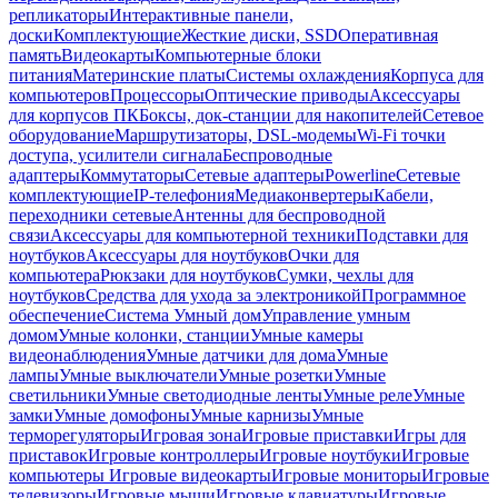
репликаторы
Интерактивные панели,
доски
Комплектующие
Жесткие диски, SSD
Оперативная
память
Видеокарты
Компьютерные блоки
питания
Материнские платы
Системы охлаждения
Корпуса для
компьютеров
Процессоры
Оптические приводы
Аксессуары
для корпусов ПК
Боксы, док-станции для накопителей
Сетевое
оборудование
Маршрутизаторы, DSL-модемы
Wi-Fi точки
доступа, усилители сигнала
Беспроводные
адаптеры
Коммутаторы
Сетевые адаптеры
Powerline
Сетевые
комплектующие
IP-телефония
Медиаконвертеры
Кабели,
переходники сетевые
Антенны для беспроводной
связи
Аксессуары для компьютерной техники
Подставки для
ноутбуков
Аксессуары для ноутбуков
Очки для
компьютера
Рюкзаки для ноутбуков
Сумки, чехлы для
ноутбуков
Средства для ухода за электроникой
Программное
обеспечение
Система Умный дом
Управление умным
домом
Умные колонки, станции
Умные камеры
видеонаблюдения
Умные датчики для дома
Умные
лампы
Умные выключатели
Умные розетки
Умные
светильники
Умные светодиодные ленты
Умные реле
Умные
замки
Умные домофоны
Умные карнизы
Умные
терморегуляторы
Игровая зона
Игровые приставки
Игры для
приставок
Игровые контроллеры
Игровые ноутбуки
Игровые
компьютеры
Игровые видеокарты
Игровые мониторы
Игровые
телевизоры
Игровые мыши
Игровые клавиатуры
Игровые