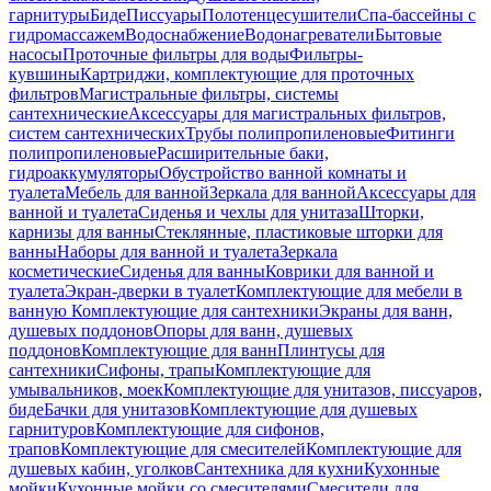
гарнитуры
Биде
Писсуары
Полотенцесушители
Спа-бассейны с
гидромассажем
Водоснабжение
Водонагреватели
Бытовые
насосы
Проточные фильтры для воды
Фильтры-
кувшины
Картриджи, комплектующие для проточных
фильтров
Магистральные фильтры, системы
сантехнические
Аксессуары для магистральных фильтров,
систем сантехнических
Трубы полипропиленовые
Фитинги
полипропиленовые
Расширительные баки,
гидроаккумуляторы
Обустройство ванной комнаты и
туалета
Мебель для ванной
Зеркала для ванной
Аксессуары для
ванной и туалета
Сиденья и чехлы для унитаза
Шторки,
карнизы для ванны
Стеклянные, пластиковые шторки для
ванны
Наборы для ванной и туалета
Зеркала
косметические
Сиденья для ванны
Коврики для ванной и
туалета
Экран-дверки в туалет
Комплектующие для мебели в
ванную
Комплектующие для сантехники
Экраны для ванн,
душевых поддонов
Опоры для ванн, душевых
поддонов
Комплектующие для ванн
Плинтусы для
сантехники
Сифоны, трапы
Комплектующие для
умывальников, моек
Комплектующие для унитазов, писсуаров,
биде
Бачки для унитазов
Комплектующие для душевых
гарнитуров
Комплектующие для сифонов,
трапов
Комплектующие для смесителей
Комплектующие для
душевых кабин, уголков
Сантехника для кухни
Кухонные
мойки
Кухонные мойки со смесителями
Смесители для