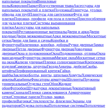
напольные покрытия
Виниловые
полы
Ковролин
Паркет
Искусственная трава
Аксессуары для
напольных покрытий и плитки
Подложка
Плинтусы, уголки,
обводы для труб
Плинтусы для сантехники
Фуги для
плитки
Порожки, профили для пола и плитки
Приспособления
для укладки плитки
Системы выравнивания
плитки
Аксессуары для напольных
покрытий
Реставрационные материалы
Двери и арки
Двери
входные
Двери межкомнатные
Арки межкомнатные
Москитные
сетки
Двери для бани и сауны
Коробки и
фурнитура
Наличники, коробки, доборы
Ручки дверные
Замки
дверные
Петли дверные
Фурнитура дверная
Доводчики
дверные
Окна и подоконники
Окна
Подоконники, отливы
Окна
мансардные
Фурнитура оконная
Мягкие окна
Москитные сетки
на окна
Жалюзи уличные
Пленки солнцезащитные
Крепежные
изделия
Саморезы, шурупы
Гвозди
Анкеры, дюбели
Скобы,
штифты
Перфорированный крепеж
Гайки,
шайбы
Заклепки
Болты, винты, шпильки
Хомуты
Химические
анкеры
Карабины
Фиксаторы арматуры
Шплинты
Пружины
универсальные
Отделка стен
Обои
Жидкие
обои
Фотообои
Штукатурки декоративные
Декоративный
камень
Скинали
Пленки самоклеящиеся
Армирующие
сетки
Стеновые панели
Уголки, маяки,
профили
Вагонка
Стеклохолсты, флизелин
Экраны для
радиаторов
Отделка потолка
Потолочные системы
Потолочные