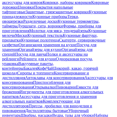
аксессуары для ковров
Коврики, наборы ковриков
Ковровые
дорожки
Циновки
Покрытия напольные
тафтинговые
Защитные, грязезащитные коврики
Кухонные
принадлежности
Кухонные приборы
Терки,
овощерезки
Разделочные доски
Кухонные термометры,
таймеры
Дуршлаги, сита, воронки
Формы, приборы для
приготовления
Молотки для мяса, тендерайзеры
Кухонные
мелочи
Миски
Кухонный текстиль
Кухонные фартуки,
прихватки
Кухонные полотенца
Скатерти, сервировочные
салфетки
Организация хранения на кухне
Посуда для
хранения
Органайзеры для кухни
Органайзеры для
специй
Посуда для ланча
Полки и аксессуары на
рейлинги
Рейлинги для кухни
Одноразовая посуда,
упаковка
Вакуумные пакеты,
контейнеры
Бакалея
Кофе
Чай
Цикорий, какао, горячий
шоколад
Сиропы и топпинги
Консервирование и
дистилляция
Автоклавы для консервирования
Аксессуары для
консервирования
Приспособления для
консервирования
Открывалки
Пивоварни
Емкости для
брожения
Ингредиенты для приготовления алкогольных
напитков
Аксессуары для приготовления и хранения
алкогольных напитков
Комплектующие для
дистилляторов
Прессы, дробилки для виноделия и
пивоварения
Дистилляторы бытовые
Уборочный
инвентарь
Швабры, насадки
Ведра, тазы для уборки
Наборы