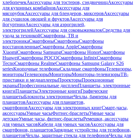
хлебопечек
Аксессуары для тостеров, сэндвичниц
Аксессуары
для кухонных комбайнов
Аксессуары для
мясорубок
Аксессуары для блендеров, миксеров
Аксессуары
для сушилок овощей и фруктов
Аксессуары для
йогуртниц
Аксессуары для аэрогрилей,
электрогрилей
Аксессуары для соковыжималок
Средства для
ухода за техникой
Смартфоны, ТВ и
электроника
Смартфоны
Смартфоны
Смартфоны
восстановленные
Смартфоны Apple
Смартфоны
Xiaomi
Смартфоны Samsung
Смартфоны Honor
Смартфоны
Huawei
Смартфоны POCO
Смартфоны Infinix
Смартфоны
Tecno
Смартфоны Realme
Смартфоны Samsung Galaxy S26
series
Кнопочные телефоны
Складные смартфоны
Телевизоры,
мониторы
Телевизоры
Мониторы
Мониторы-телевизоры
ТВ-
приставки и медиаплееры
Проекторы
Проекционные
экраны
Профессиональные дисплеи
Планшеты, электронные
книги
Планшеты
Электронные книги
Графические
планшеты
Блокноты электронные
Чехлы, бамперы для
планшетов
Аксессуары для планшетов,
смартфонов
Аксессуары для электронных книг
Смарт-часы,
аксессуары
Умные часы
Фитнес-браслеты
Умные часы
детские
Умные часы, фитнес-браслеты
Ремешки, аксессуары
для умных часов
Кабели для умных часов
Аксессуары для
смартфонов, планшетов
Зарядные устройства для телефонов,
планшетов
Чехлы, защитные стекла для телефонов
Чехлы для