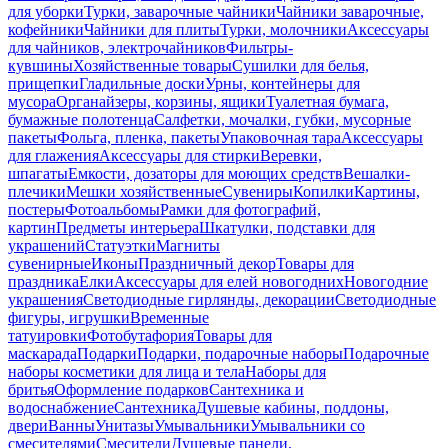
для уборки
Турки, заварочные чайники
Чайники заварочные,
кофейники
Чайники для плиты
Турки, молочники
Аксессуары
для чайников, электрочайников
Фильтры-
кувшины
Хозяйственные товары
Сушилки для белья,
прищепки
Гладильные доски
Урны, контейнеры для
мусора
Органайзеры, корзины, ящики
Туалетная бумага,
бумажные полотенца
Салфетки, мочалки, губки, мусорные
пакеты
Фольга, пленка, пакеты
Упаковочная тара
Аксессуары
для глажения
Аксессуары для стирки
Веревки,
шпагаты
Емкости, дозаторы для моющих средств
Вешалки-
плечики
Мешки хозяйственные
Сувениры
Копилки
Картины,
постеры
Фотоальбомы
Рамки для фотографий,
картин
Предметы интерьера
Шкатулки, подставки для
украшений
Статуэтки
Магниты
сувенирные
Иконы
Праздничный декор
Товары для
праздника
Елки
Аксессуары для елей новогодних
Новогодние
украшения
Светодиодные гирлянды, декорации
Светодиодные
фигуры, игрушки
Временные
татуировки
Фотобутафория
Товары для
маскарада
Подарки
Подарки, подарочные наборы
Подарочные
наборы косметики для лица и тела
Наборы для
бритья
Оформление подарков
Сантехника и
водоснабжение
Сантехника
Душевые кабины, поддоны,
двери
Ванны
Унитазы
Умывальники
Умывальники со
смесителями
Смесители
Душевые панели,