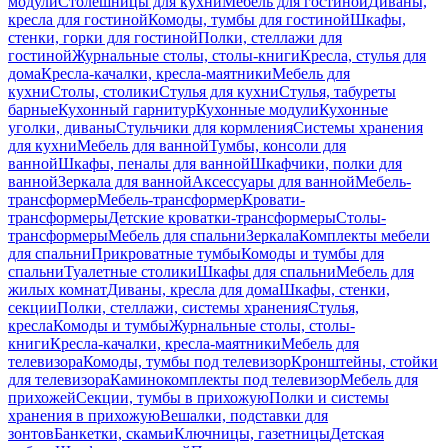
модули
Столешницы для кухни
Мебель для гостиной
Диваны,
кресла для гостиной
Комоды, тумбы для гостиной
Шкафы,
стенки, горки для гостиной
Полки, стеллажи для
гостиной
Журнальные столы, столы-книги
Кресла, стулья для
дома
Кресла-качалки, кресла-маятники
Мебель для
кухни
Столы, столики
Стулья для кухни
Стулья, табуреты
барные
Кухонный гарнитур
Кухонные модули
Кухонные
уголки, диваны
Стульчики для кормления
Системы хранения
для кухни
Мебель для ванной
Тумбы, консоли для
ванной
Шкафы, пеналы для ванной
Шкафчики, полки для
ванной
Зеркала для ванной
Аксессуары для ванной
Мебель-
трансформер
Мебель-трансформер
Кровати-
трансформеры
Детские кроватки-трансформеры
Столы-
трансформеры
Мебель для спальни
Зеркала
Комплекты мебели
для спальни
Прикроватные тумбы
Комоды и тумбы для
спальни
Туалетные столики
Шкафы для спальни
Мебель для
жилых комнат
Диваны, кресла для дома
Шкафы, стенки,
секции
Полки, стеллажи, системы хранения
Стулья,
кресла
Комоды и тумбы
Журнальные столы, столы-
книги
Кресла-качалки, кресла-маятники
Мебель для
телевизора
Комоды, тумбы под телевизор
Кронштейны, стойки
для телевизора
Каминокомплекты под телевизор
Мебель для
прихожей
Секции, тумбы в прихожую
Полки и системы
хранения в прихожую
Вешалки, подставки для
зонтов
Банкетки, скамьи
Ключницы, газетницы
Детская