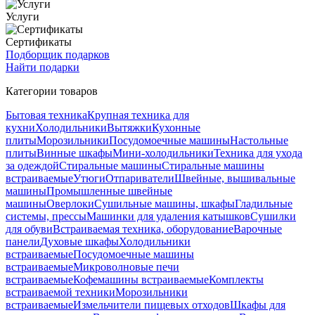
Услуги
Сертификаты
Подборщик подарков
Найти подарки
Категории товаров
Бытовая техника
Крупная техника для
кухни
Холодильники
Вытяжки
Кухонные
плиты
Морозильники
Посудомоечные машины
Настольные
плиты
Винные шкафы
Мини-холодильники
Техника для ухода
за одеждой
Стиральные машины
Стиральные машины
встраиваемые
Утюги
Отпариватели
Швейные, вышивальные
машины
Промышленные швейные
машины
Оверлоки
Сушильные машины, шкафы
Гладильные
системы, прессы
Машинки для удаления катышков
Сушилки
для обуви
Встраиваемая техника, оборудование
Варочные
панели
Духовые шкафы
Холодильники
встраиваемые
Посудомоечные машины
встраиваемые
Микроволновые печи
встраиваемые
Кофемашины встраиваемые
Комплекты
встраиваемой техники
Морозильники
встраиваемые
Измельчители пищевых отходов
Шкафы для