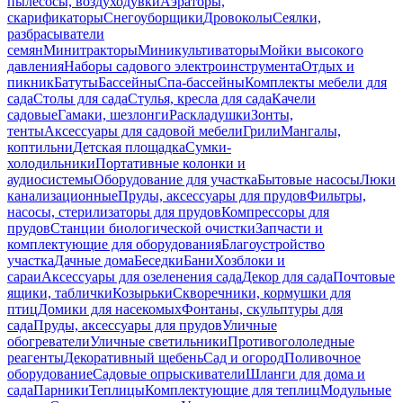
пылесосы, воздуходувки
Аэраторы,
скарификаторы
Снегоуборщики
Дровоколы
Сеялки,
разбрасыватели
семян
Минитракторы
Миникультиваторы
Мойки высокого
давления
Наборы садового электроинструмента
Отдых и
пикник
Батуты
Бассейны
Спа-бассейны
Комплекты мебели для
сада
Столы для сада
Стулья, кресла для сада
Качели
садовые
Гамаки, шезлонги
Раскладушки
Зонты,
тенты
Аксессуары для садовой мебели
Грили
Мангалы,
коптильни
Детская площадка
Сумки-
холодильники
Портативные колонки и
аудиосистемы
Оборудование для участка
Бытовые насосы
Люки
канализационные
Пруды, аксессуары для прудов
Фильтры,
насосы, стерилизаторы для прудов
Компрессоры для
прудов
Станции биологической очистки
Запчасти и
комплектующие для оборудования
Благоустройство
участка
Дачные дома
Беседки
Бани
Хозблоки и
сараи
Аксессуары для озеленения сада
Декор для сада
Почтовые
ящики, таблички
Козырьки
Скворечники, кормушки для
птиц
Домики для насекомых
Фонтаны, скульптуры для
сада
Пруды, аксессуары для прудов
Уличные
обогреватели
Уличные светильники
Противогололедные
реагенты
Декоративный щебень
Сад и огород
Поливочное
оборудование
Садовые опрыскиватели
Шланги для дома и
сада
Парники
Теплицы
Комплектующие для теплиц
Модульные