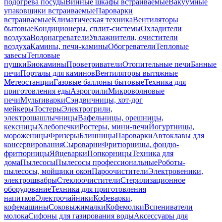
подогрева посуды
Винные шкафы встраиваемые
Вакуумные
упаковщики встраиваемые
Пароварки
встраиваемые
Климатическая техника
Вентиляторы
бытовые
Кондиционеры, сплит-системы
Охладители
воздуха
Водонагреватели
Увлажнители, очистители
воздуха
Камины, печи-камины
Обогреватели
Тепловые
завесы
Тепловые
пушки
Биокамины
Проветриватели
Отопительные печи
Банные
печи
Порталы для каминов
Вентиляторы вытяжные
Метеостанции
Газовые баллоны бытовые
Техника для
приготовления еды
Аэрогрили
Микроволновые
печи
Мультиварки
Сэндвичницы, хот-дог
мейкеры
Тостеры
Электрогрили,
электрошашлычницы
Вафельницы, орешницы,
кексницы
Хлебопечки
Ростеры, мини-печи
Йогуртницы,
мороженицы
Фризеры
Блинницы
Пароварки
Автоклавы для
консервирования
Сыроварни
Фритюрницы, фондю-
фритюрницы
Яйцеварки
Попкорницы
Техника для
дома
Пылесосы
Пылесосы профессиональные
Роботы-
пылесосы, мойщики окон
Пароочистители
Электровеники,
электрошвабры
Стеклоочистители
Стерилизационное
оборудование
Техника для приготовления
напитков
Электрочайники
Кофеварки,
кофемашины
Соковыжималки
Кофемолки
Вспениватели
молока
Сифоны для газирования воды
Аксессуары для