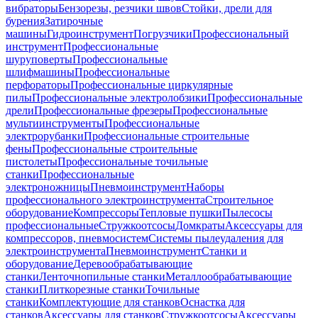
вибраторы
Бензорезы, резчики швов
Стойки, дрели для
бурения
Затирочные
машины
Гидроинструмент
Погрузчики
Профессиональный
инструмент
Профессиональные
шуруповерты
Профессиональные
шлифмашины
Профессиональные
перфораторы
Профессиональные циркулярные
пилы
Профессиональные электролобзики
Профессиональные
дрели
Профессиональные фрезеры
Профессиональные
мультиинструменты
Профессиональные
электрорубанки
Профессиональные строительные
фены
Профессиональные строительные
пистолеты
Профессиональные точильные
станки
Профессиональные
электроножницы
Пневмоинструмент
Наборы
профессионального электроинструмента
Строительное
оборудование
Компрессоры
Тепловые пушки
Пылесосы
профессиональные
Стружкоотсосы
Домкраты
Аксессуары для
компрессоров, пневмосистем
Системы пылеудаления для
электроинструмента
Пневмоинструмент
Станки и
оборудование
Деревообрабатывающие
станки
Ленточнопильные станки
Металлообрабатывающие
станки
Плиткорезные станки
Точильные
станки
Комплектующие для станков
Оснастка для
станков
Аксессуары для станков
Стружкоотсосы
Аксессуары