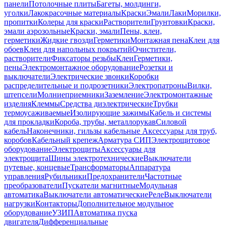
панели
Потолочные плиты
Багеты, молдинги,
уголки
Лакокрасочные материалы
Краски
Эмали
Лаки
Морилки,
пропитки
Колеры для краски
Растворители
Грунтовки
Краски,
эмали аэрозольные
Краски, эмали
Пены, клеи,
герметики
Жидкие гвозди
Герметики
Монтажная пена
Клеи для
обоев
Клеи для напольных покрытий
Очистители,
растворители
Фиксаторы резьбы
Клеи
Герметики,
пены
Электромонтажное оборудование
Розетки и
выключатели
Электрические звонки
Коробки
распределительные и подрозетники
Электропатроны
Вилки,
штепсели
Молниеприемники
Заземление
Электромонтажные
изделия
Клеммы
Средства диэлектрические
Трубки
термоусаживаемые
Изолирующие зажимы
Кабель и системы
для прокладки
Короба, трубы, металлорукав
Силовой
кабель
Наконечники, гильзы кабельные
Аксессуары для труб,
коробов
Кабельный крепеж
Арматура СИП
Электрощитовое
оборудование
Электрощиты
Аксессуары для
электрощита
Шины электротехнические
Выключатели
путевые, концевые
Трансформаторы
Аппаратура
управления
Рубильники
Предохранители
Частотные
преобразователи
Пускатели магнитные
Модульная
автоматика
Выключатели автоматические
Реле
Выключатели
нагрузки
Контакторы
Дополнительное модульное
оборудование
УЗИП
Автоматика пуска
двигателя
Дифференциальные