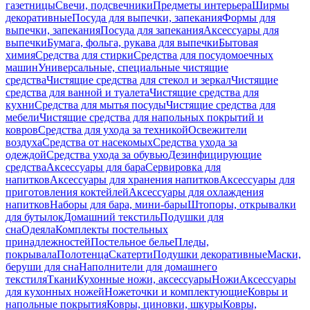
газетницы
Свечи, подсвечники
Предметы интерьера
Ширмы
декоративные
Посуда для выпечки, запекания
Формы для
выпечки, запекания
Посуда для запекания
Аксессуары для
выпечки
Бумага, фольга, рукава для выпечки
Бытовая
химия
Средства для стирки
Средства для посудомоечных
машин
Универсальные, специальные чистящие
средства
Чистящие средства для стекол и зеркал
Чистящие
средства для ванной и туалета
Чистящие средства для
кухни
Средства для мытья посуды
Чистящие средства для
мебели
Чистящие средства для напольных покрытий и
ковров
Средства для ухода за техникой
Освежители
воздуха
Средства от насекомых
Средства ухода за
одеждой
Средства ухода за обувью
Дезинфицирующие
средства
Аксессуары для бара
Сервировка для
напитков
Аксессуары для хранения напитков
Аксессуары для
приготовления коктейлей
Аксессуары для охлаждения
напитков
Наборы для бара, мини-бары
Штопоры, открывалки
для бутылок
Домашний текстиль
Подушки для
сна
Одеяла
Комплекты постельных
принадлежностей
Постельное белье
Пледы,
покрывала
Полотенца
Скатерти
Подушки декоративные
Маски,
беруши для сна
Наполнители для домашнего
текстиля
Ткани
Кухонные ножи, аксессуары
Ножи
Аксессуары
для кухонных ножей
Ножеточки и комплектующие
Ковры и
напольные покрытия
Ковры, циновки, шкуры
Ковры,