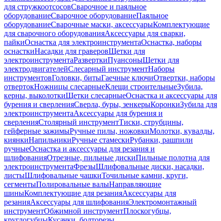
для стружкоотсосов
Сварочное и паяльное
оборудование
Сварочное оборудование
Паяльное
оборудование
Сварочные маски, аксессуары
Комплектующие
для сварочного оборудования
Аксессуары для сварки,
пайки
Оснастка для электроинструмента
Оснастка, наборы
оснастки
Насадки для граверов
Щетки для
электроинструмента
Развертки
Пуансоны
Щетки для
электродвигателей
Слесарный инструмент
Наборы
инструментов
Головки, биты
Гаечные ключи
Отвертки, наборы
отверток
Ножницы слесарные
Клещи строительные
Зубила,
керны, выколотки
Щетки слесарные
Оснастка и аксессуары для
бурения и сверления
Сверла, буры, зенкеры
Коронки
Зубила для
электроинструмента
Аксессуары для бурения и
сверления
Столярный инструмент
Тиски, струбцины,
гейферные зажимы
Ручные пилы, ножовки
Молотки, кувалды,
киянки
Напильники
Ручные стамески
Рубанки, рашпили
ручные
Оснастка и аксессуары для резания и
шлифования
Отрезные, пильные диски
Пильные полотна для
электроинструмента
Фрезы
Шлифовальные диски, насадки,
листы
Шлифовальные чашки
Точильные камни, круги,
сегменты
Полировальные валы
Направляющие
шины
Комплектующие для резания
Аксессуары для
резания
Аксессуары для шлифования
Электромонтажный
инструмент
Обжимной инструмент
Плоскогубцы,
круглогубцы
Кусачки, болторезы,