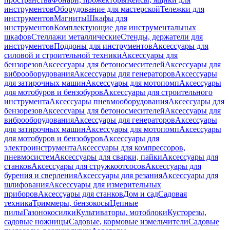
инструментов
Оборудование для мастерской
Тележки для
инструментов
Магниты
Шкафы для
инструментов
Комплектующие для инструментальных
шкафов
Стеллажи металлические
Стенды, держатели для
инструментов
Поддоны для инструментов
Аксессуары для
силовой и строительной техники
Аксессуары для
бензорезов
Аксессуары для бетоносмесителей
Аксессуары для
виброоборудования
Аксессуары для генераторов
Аксессуары
для затирочных машин
Аксессуары для мотопомп
Аксессуары
для мотобуров и бензобуров
Аксессуары для строительного
инструмента
Аксессуары пневмооборудования
Аксессуары для
бензорезов
Аксессуары для бетоносмесителей
Аксессуары для
виброоборудования
Аксессуары для генераторов
Аксессуары
для затирочных машин
Аксессуары для мотопомп
Аксессуары
для мотобуров и бензобуров
Аксессуары для
электроинструмента
Аксессуары для компрессоров,
пневмосистем
Аксессуары для сварки, пайки
Аксессуары для
станков
Аксессуары для стружкоотсосов
Аксессуары для
бурения и сверления
Аксессуары для резания
Аксессуары для
шлифования
Аксессуары для измерительных
приборов
Аксессуары для станков
Дом и сад
Садовая
техника
Триммеры, бензокосы
Цепные
пилы
Газонокосилки
Культиваторы, мотоблоки
Кусторезы,
садовые ножницы
Садовые, кормовые измельчители
Садовые