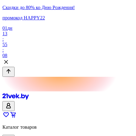
Скидки до 80% ко Дню Рождения!
промокод HAPPY22
01
дн
13
:
55
:
08
Каталог товаров