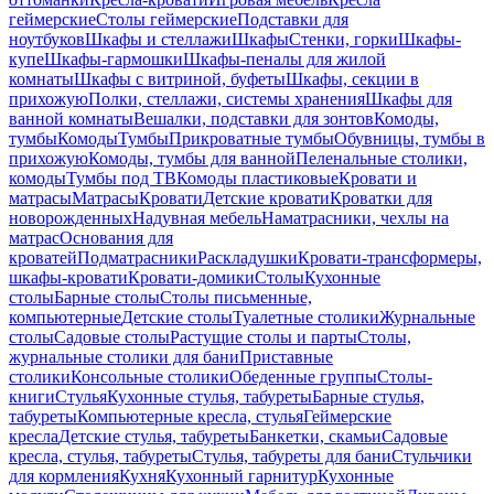
геймерские
Столы геймерские
Подставки для
ноутбуков
Шкафы и стеллажи
Шкафы
Стенки, горки
Шкафы-
купе
Шкафы-гармошки
Шкафы-пеналы для жилой
комнаты
Шкафы с витриной, буфеты
Шкафы, секции в
прихожую
Полки, стеллажи, системы хранения
Шкафы для
ванной комнаты
Вешалки, подставки для зонтов
Комоды,
тумбы
Комоды
Тумбы
Прикроватные тумбы
Обувницы, тумбы в
прихожую
Комоды, тумбы для ванной
Пеленальные столики,
комоды
Тумбы под ТВ
Комоды пластиковые
Кровати и
матрасы
Матрасы
Кровати
Детские кровати
Кроватки для
новорожденных
Надувная мебель
Наматрасники, чехлы на
матрас
Основания для
кроватей
Подматрасники
Раскладушки
Кровати-трансформеры,
шкафы-кровати
Кровати-домики
Столы
Кухонные
столы
Барные столы
Столы письменные,
компьютерные
Детские столы
Туалетные столики
Журнальные
столы
Садовые столы
Растущие столы и парты
Столы,
журнальные столики для бани
Приставные
столики
Консольные столики
Обеденные группы
Столы-
книги
Стулья
Кухонные стулья, табуреты
Барные стулья,
табуреты
Компьютерные кресла, стулья
Геймерские
кресла
Детские стулья, табуреты
Банкетки, скамьи
Садовые
кресла, стулья, табуреты
Стулья, табуреты для бани
Стульчики
для кормления
Кухня
Кухонный гарнитур
Кухонные