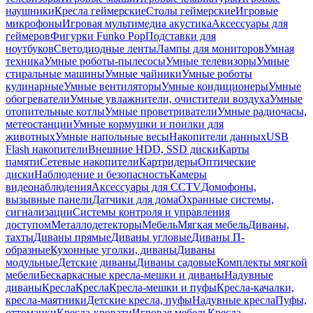
наушники
Кресла геймерские
Столы геймерские
Игровые
микрофоны
Игровая мультимедиа акустика
Аксессуары для
геймеров
Фигурки Funko Pop
Подставки для
ноутбуков
Светодиодные ленты
Лампы для мониторов
Умная
техника
Умные роботы-пылесосы
Умные телевизоры
Умные
стиральные машины
Умные чайники
Умные роботы
кулинарные
Умные вентиляторы
Умные кондиционеры
Умные
обогреватели
Умные увлажнители, очистители воздуха
Умные
отопительные котлы
Умные проветриватели
Умные радиочасы,
метеостанции
Умные кормушки и поилки для
животных
Умные напольные весы
Накопители данных
USB
Flash накопители
Внешние HDD, SSD диски
Карты
памяти
Сетевые накопители
Картридеры
Оптические
диски
Наблюдение и безопасность
Камеры
видеонаблюдения
Аксессуары для CCTV
Домофоны,
вызывные панели
Датчики для дома
Охранные системы,
сигнализации
Системы контроля и управления
доступом
Металлодетекторы
Мебель
Мягкая мебель
Диваны,
тахты
Диваны прямые
Диваны угловые
Диваны П-
образные
Кухонные уголки, диваны
Диваны
модульные
Детские диваны
Диваны садовые
Комплекты мягкой
мебели
Бескаркасные кресла-мешки и диваны
Надувные
диваны
Кресла
Кресла
Кресла-мешки и пуфы
Кресла-качалки,
кресла-маятники
Детские кресла, пуфы
Надувные кресла
Пуфы,
оттоманки
Кресла-кровати
Игровая мебель
Кресла