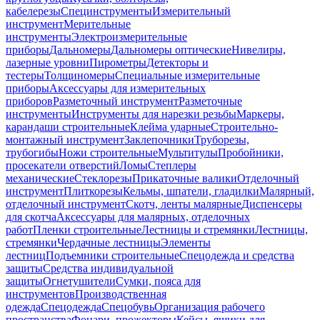
кабелерезы
Специнструменты
Измерительный
инструмент
Мерительные
инструменты
Электроизмерительные
приборы
Дальномеры
Дальномеры оптические
Нивелиры,
лазерные уровни
Пирометры
Детекторы и
тестеры
Толщиномеры
Специальные измерительные
приборы
Аксессуары для измерительных
приборов
Разметочный инструмент
Разметочные
инструменты
Инструменты для нарезки резьбы
Маркеры,
карандаши строительные
Клейма ударные
Строительно-
монтажный инструмент
Заклепочники
Труборезы,
трубогибы
Ножи строительные
Мультитулы
Пробойники,
просекатели отверстий
Ломы
Степлеры
механические
Стеклорезы
Прикаточные валики
Отделочный
инструмент
Плиткорезы
Кельмы, шпатели, гладилки
Малярный,
отделочный инструмент
Скотч, ленты малярные
Диспенсеры
для скотча
Аксессуары для малярных, отделочных
работ
Пленки строительные
Лестницы и стремянки
Лестницы,
стремянки
Чердачные лестницы
Элементы
лестниц
Подъемники строительные
Спецодежда и средства
защиты
Средства индивидуальной
защиты
Огнетушители
Сумки, пояса для
инструментов
Производственная
одежда
Спецодежда
Спецобувь
Организация рабочего
пространства
Фонари, прожекторы
Кейсы, ящики для