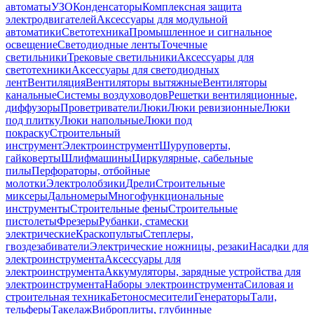
автоматы
УЗО
Конденсаторы
Комплексная защита
электродвигателей
Аксессуары для модульной
автоматики
Светотехника
Промышленное и сигнальное
освещение
Светодиодные ленты
Точечные
светильники
Трековые светильники
Аксессуары для
светотехники
Аксессуары для светодиодных
лент
Вентиляция
Вентиляторы вытяжные
Вентиляторы
канальные
Системы воздуховодов
Решетки вентиляционные,
диффузоры
Проветриватели
Люки
Люки ревизионные
Люки
под плитку
Люки напольные
Люки под
покраску
Строительный
инструмент
Электроинструмент
Шуруповерты,
гайковерты
Шлифмашины
Циркулярные, сабельные
пилы
Перфораторы, отбойные
молотки
Электролобзики
Дрели
Строительные
миксеры
Дальномеры
Многофункциональные
инструменты
Строительные фены
Строительные
пистолеты
Фрезеры
Рубанки, стамески
электрические
Краскопульты
Степлеры,
гвоздезабиватели
Электрические ножницы, резаки
Насадки для
электроинструмента
Аксессуары для
электроинструмента
Аккумуляторы, зарядные устройства для
электроинструмента
Наборы электроинструмента
Силовая и
строительная техника
Бетоносмесители
Генераторы
Тали,
тельферы
Такелаж
Виброплиты, глубинные