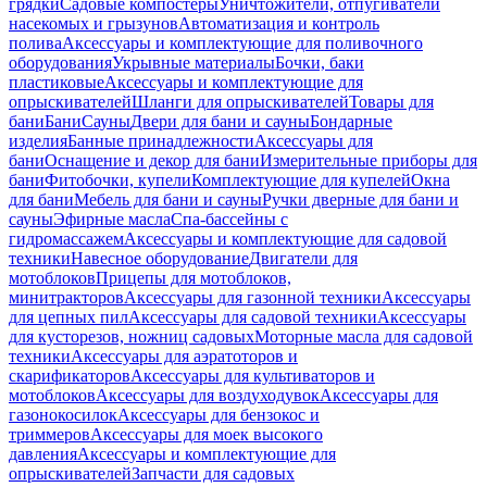
грядки
Садовые компостеры
Уничтожители, отпугиватели
насекомых и грызунов
Автоматизация и контроль
полива
Аксессуары и комплектующие для поливочного
оборудования
Укрывные материалы
Бочки, баки
пластиковые
Аксессуары и комплектующие для
опрыскивателей
Шланги для опрыскивателей
Товары для
бани
Бани
Сауны
Двери для бани и сауны
Бондарные
изделия
Банные принадлежности
Аксессуары для
бани
Оснащение и декор для бани
Измерительные приборы для
бани
Фитобочки, купели
Комплектующие для купелей
Окна
для бани
Мебель для бани и сауны
Ручки дверные для бани и
сауны
Эфирные масла
Спа-бассейны с
гидромассажем
Аксессуары и комплектующие для садовой
техники
Навесное оборудование
Двигатели для
мотоблоков
Прицепы для мотоблоков,
минитракторов
Аксессуары для газонной техники
Аксессуары
для цепных пил
Аксессуары для садовой техники
Аксессуары
для кусторезов, ножниц садовых
Моторные масла для садовой
техники
Аксессуары для аэратоторов и
скарификаторов
Аксессуары для культиваторов и
мотоблоков
Аксессуары для воздуходувок
Аксессуары для
газонокосилок
Аксессуары для бензокос и
триммеров
Аксессуары для моек высокого
давления
Аксессуары и комплектующие для
опрыскивателей
Запчасти для садовых