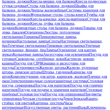
балкона, лоджии
Кресла-мешки для балкона
Кресла подвесные,
стулья садовые
Столы для балкона, лоджии
Шкафы для
балкона, лоджии
Дверцы жалюзийные
Системы хранения для
балкона, лоджии
Журнальные столы, столы-книги
Тумбы для
балкона, лоджии
Кресла-качалки, кресла-маятники
Стулья для
балкона, лоджии
Кресла, пуфы для балкона,
лоджии
Компактные столы для балкона, лоджии
Товары для
дома, бакалея
Освещение
Люстры, потолочные
светильники
Торшеры
Прикроватные лампы,
ночники
Настольные лампы
Споты
Настенные светильники,
бра
Точечные светильники
Трековые светильники
Уличные
светильники, фонари, бра
Лампы
Освещение для картин,
зеркал
Кольцевые лампы
Аксессуары для освещения
Посуда для
готовки
Сковороды, сотейники, воки
Кастрюли, ковши,
казаны
Посуда для СВЧ
Крышки и аксессуары для
посуды
Гастроемкости
Жалюзи, шторы
Жалюзи, рулонные
шторы, римские шторы
Шторы, гардины
Карнизы для
штор
Комплектующие для штор, карнизов, жалюзи
Пленки для
окон
Электроприводные солнцезащитные системы
Столовая
посуда, сервировка
Посуда для напитков
Посуда для горячих
напитков
Посуда для подачи и хранения напитков
Столовые
приборы
Столовая посуда
Посуда для сервировки
Предметы
сервировки
Детская столовая посуда
Декор
Зеркала
Кашпо,
стойки для цветов
Картины, постеры
Часы
интерьерные
Искусственные цветы, растения
Вазы
Ключницы,