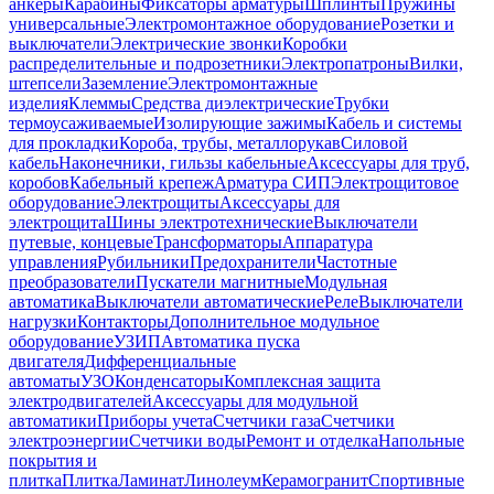
анкеры
Карабины
Фиксаторы арматуры
Шплинты
Пружины
универсальные
Электромонтажное оборудование
Розетки и
выключатели
Электрические звонки
Коробки
распределительные и подрозетники
Электропатроны
Вилки,
штепсели
Заземление
Электромонтажные
изделия
Клеммы
Средства диэлектрические
Трубки
термоусаживаемые
Изолирующие зажимы
Кабель и системы
для прокладки
Короба, трубы, металлорукав
Силовой
кабель
Наконечники, гильзы кабельные
Аксессуары для труб,
коробов
Кабельный крепеж
Арматура СИП
Электрощитовое
оборудование
Электрощиты
Аксессуары для
электрощита
Шины электротехнические
Выключатели
путевые, концевые
Трансформаторы
Аппаратура
управления
Рубильники
Предохранители
Частотные
преобразователи
Пускатели магнитные
Модульная
автоматика
Выключатели автоматические
Реле
Выключатели
нагрузки
Контакторы
Дополнительное модульное
оборудование
УЗИП
Автоматика пуска
двигателя
Дифференциальные
автоматы
УЗО
Конденсаторы
Комплексная защита
электродвигателей
Аксессуары для модульной
автоматики
Приборы учета
Счетчики газа
Счетчики
электроэнергии
Счетчики воды
Ремонт и отделка
Напольные
покрытия и
плитка
Плитка
Ламинат
Линолеум
Керамогранит
Спортивные