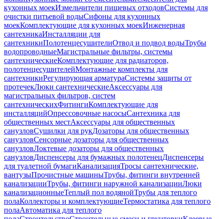
кухонных моек
Измельчители пищевых отходов
Системы для
очистки питьевой воды
Сифоны для кухонных
моек
Комплектующие для кухонных моек
Инженерная
сантехника
Инсталляции для
сантехники
Полотенцесушители
Отвод и подвод воды
Трубы
водопроводные
Магистральные фильтры, системы
сантехнические
Комплектующие для радиаторов,
полотенцесушителей
Монтажные комплекты для
сантехники
Регулирующая арматура
Системы защиты от
протечек
Люки сантехнические
Аксессуары для
магистральных фильтров, систем
сантехнических
Фитинги
Комплектующие для
инсталляций
Опрессовочные насосы
Сантехника для
общественных мест
Аксессуары для общественных
санузлов
Сушилки для рук
Дозаторы для общественных
санузлов
Сенсорные дозаторы для общественных
санузлов
Локтевые дозаторы для общественных
санузлов
Диспенсеры для бумажных полотенец
Диспенсеры
для туалетной бумаги
Канализация
Тросы сантехнические,
вантузы
Прочистные машины
Трубы, фитинги внутренней
канализации
Трубы, фитинги наружной канализации
Люки
канализационные
Теплый пол водяной
Трубы для теплого
пола
Коллекторы и комплектующие
Термостатика для теплого
пола
Автоматика для теплого
пола
Строительство
Строительные смеси и грунтовки
Клеевые