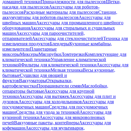
домашней техники
Принадлежности для пылесосов
Щетки,
насадки для пылесосов
Аксессуары для роботов-
пылесосов
Расходные материалы для пылесосов
Станции,
аккумуляторы для роботов-пылесосов
Аксессуары для
швейных машин
Аксессуары для промышленного швейного
оборудования
Аксессуары для стиральных и сушильных
машин
Аксессуары для пароочистителей,
отпаривателей
Аксессуары для стеклоочистителей
Техника для
измельчения продуктов
Блендеры
Кухонные комбайны,
измельчители
Планетарные
миксеры
Миксеры
Мясорубки
Ломтерезки
Комплектующие для
климатической техники
Управление климатической
техникой
Фильтры для климатической техники
Аксессуары для
климатической техники
Мелкая техника
Весы кухонные,
бытовые
Сушилки для овощей и
фруктов
Вакууматоры
Открывалки,
картофелечистки
Проращиватели семян
Маслобойки,
сепараторы бытовые
Аксессуары для крупной
техники
Аксессуары для вытяжек
Аксессуары для плит и
духовок
Аксессуары для холодильников
Аксессуары для
посудомоечных машин
Средства для посудомоечных
машин
Средства для ухода за техникой
Аксессуары для
кухонной техники
Аксессуары для микроволновых
печей
Вакуумные пакеты, контейнеры
Аксессуары для
кофемашин
Аксессуары для мультиварок,