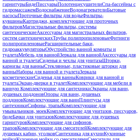
гарнитуры
Биде
Писсуары
Полотенцесушители
Спа-бассейны с
гидромассажем
Водоснабжение
Водонагреватели
Бытовые
насосы
Проточные фильтры для воды
Фильтры-
кувшины
Картриджи, комплектующие для проточных
фильтров
Магистральные фильтры, системы
сантехнические
Аксессуары для магистральных фильтров,
систем сантехнических
Трубы полипропиленовые
Фитинги
полипропиленовые
Расширительные баки,
гидроаккумуляторы
Обустройство ванной комнаты и
туалета
Мебель для ванной
Зеркала для ванной
Аксессуары для
ванной и туалета
Сиденья и чехлы для унитаза
Шторки,
карнизы для ванны
Стеклянные, пластиковые шторки для
ванны
Наборы для ванной и туалета
Зеркала
косметические
Сиденья для ванны
Коврики для ванной и
туалета
Экран-дверки в туалет
Комплектующие для мебели в
ванную
Комплектующие для сантехники
Экраны для ванн,
душевых поддонов
Опоры для ванн, душевых
поддонов
Комплектующие для ванн
Плинтусы для
сантехники
Сифоны, трапы
Комплектующие для
умывальников, моек
Комплектующие для унитазов, писсуаров,
биде
Бачки для унитазов
Комплектующие для душевых
гарнитуров
Комплектующие для сифонов,
трапов
Комплектующие для смесителей
Комплектующие для
душевых кабин, уголков
Сантехника для кухни
Кухонные
мойки
Кухонные мойки со смесителями
Смесители для