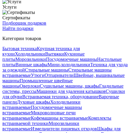
Услуги
Сертификаты
Подборщик подарков
Найти подарки
Категории товаров
Бытовая техника
Крупная техника для
кухни
Холодильники
Вытяжки
Кухонные
плиты
Морозильники
Посудомоечные машины
Настольные
плиты
Винные шкафы
Мини-холодильники
Техника для ухода
за одеждой
Стиральные машины
Стиральные машины
встраиваемые
Утюги
Отпариватели
Швейные, вышивальные
машины
Промышленные швейные
машины
Оверлоки
Сушильные машины, шкафы
Гладильные
системы, прессы
Машинки для удаления катышков
Сушилки
для обуви
Встраиваемая техника, оборудование
Варочные
панели
Духовые шкафы
Холодильники
встраиваемые
Посудомоечные машины
встраиваемые
Микроволновые печи
встраиваемые
Кофемашины встраиваемые
Комплекты
встраиваемой техники
Морозильники
встраиваемые
Измельчители пищевых отходов
Шкафы для