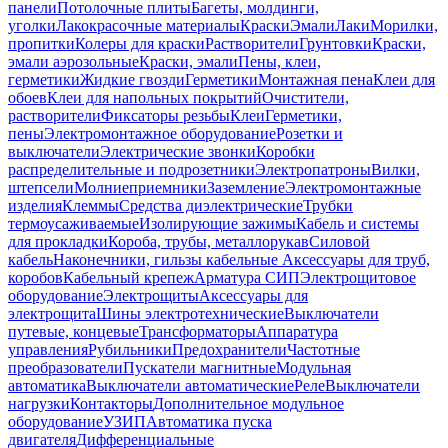
панели
Потолочные плиты
Багеты, молдинги,
уголки
Лакокрасочные материалы
Краски
Эмали
Лаки
Морилки,
пропитки
Колеры для краски
Растворители
Грунтовки
Краски,
эмали аэрозольные
Краски, эмали
Пены, клеи,
герметики
Жидкие гвозди
Герметики
Монтажная пена
Клеи для
обоев
Клеи для напольных покрытий
Очистители,
растворители
Фиксаторы резьбы
Клеи
Герметики,
пены
Электромонтажное оборудование
Розетки и
выключатели
Электрические звонки
Коробки
распределительные и подрозетники
Электропатроны
Вилки,
штепсели
Молниеприемники
Заземление
Электромонтажные
изделия
Клеммы
Средства диэлектрические
Трубки
термоусаживаемые
Изолирующие зажимы
Кабель и системы
для прокладки
Короба, трубы, металлорукав
Силовой
кабель
Наконечники, гильзы кабельные
Аксессуары для труб,
коробов
Кабельный крепеж
Арматура СИП
Электрощитовое
оборудование
Электрощиты
Аксессуары для
электрощита
Шины электротехнические
Выключатели
путевые, концевые
Трансформаторы
Аппаратура
управления
Рубильники
Предохранители
Частотные
преобразователи
Пускатели магнитные
Модульная
автоматика
Выключатели автоматические
Реле
Выключатели
нагрузки
Контакторы
Дополнительное модульное
оборудование
УЗИП
Автоматика пуска
двигателя
Дифференциальные