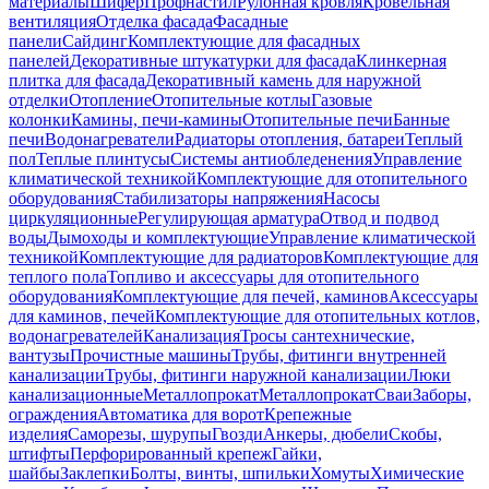
материалы
Шифер
Профнастил
Рулонная кровля
Кровельная
вентиляция
Отделка фасада
Фасадные
панели
Сайдинг
Комплектующие для фасадных
панелей
Декоративные штукатурки для фасада
Клинкерная
плитка для фасада
Декоративный камень для наружной
отделки
Отопление
Отопительные котлы
Газовые
колонки
Камины, печи-камины
Отопительные печи
Банные
печи
Водонагреватели
Радиаторы отопления, батареи
Теплый
пол
Теплые плинтусы
Системы антиобледенения
Управление
климатической техникой
Комплектующие для отопительного
оборудования
Стабилизаторы напряжения
Насосы
циркуляционные
Регулирующая арматура
Отвод и подвод
воды
Дымоходы и комплектующие
Управление климатической
техникой
Комплектующие для радиаторов
Комплектующие для
теплого пола
Топливо и аксессуары для отопительного
оборудования
Комплектующие для печей, каминов
Аксессуары
для каминов, печей
Комплектующие для отопительных котлов,
водонагревателей
Канализация
Тросы сантехнические,
вантузы
Прочистные машины
Трубы, фитинги внутренней
канализации
Трубы, фитинги наружной канализации
Люки
канализационные
Металлопрокат
Металлопрокат
Сваи
Заборы,
ограждения
Автоматика для ворот
Крепежные
изделия
Саморезы, шурупы
Гвозди
Анкеры, дюбели
Скобы,
штифты
Перфорированный крепеж
Гайки,
шайбы
Заклепки
Болты, винты, шпильки
Хомуты
Химические