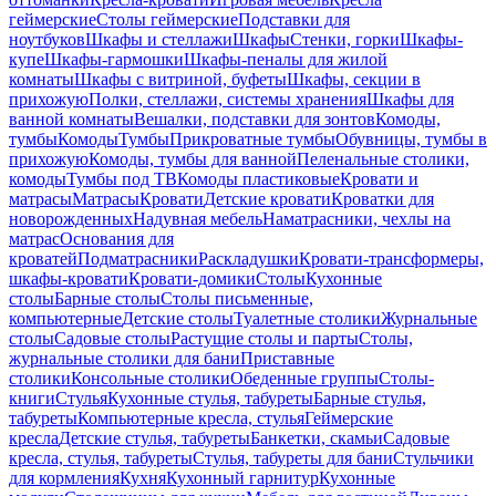
геймерские
Столы геймерские
Подставки для
ноутбуков
Шкафы и стеллажи
Шкафы
Стенки, горки
Шкафы-
купе
Шкафы-гармошки
Шкафы-пеналы для жилой
комнаты
Шкафы с витриной, буфеты
Шкафы, секции в
прихожую
Полки, стеллажи, системы хранения
Шкафы для
ванной комнаты
Вешалки, подставки для зонтов
Комоды,
тумбы
Комоды
Тумбы
Прикроватные тумбы
Обувницы, тумбы в
прихожую
Комоды, тумбы для ванной
Пеленальные столики,
комоды
Тумбы под ТВ
Комоды пластиковые
Кровати и
матрасы
Матрасы
Кровати
Детские кровати
Кроватки для
новорожденных
Надувная мебель
Наматрасники, чехлы на
матрас
Основания для
кроватей
Подматрасники
Раскладушки
Кровати-трансформеры,
шкафы-кровати
Кровати-домики
Столы
Кухонные
столы
Барные столы
Столы письменные,
компьютерные
Детские столы
Туалетные столики
Журнальные
столы
Садовые столы
Растущие столы и парты
Столы,
журнальные столики для бани
Приставные
столики
Консольные столики
Обеденные группы
Столы-
книги
Стулья
Кухонные стулья, табуреты
Барные стулья,
табуреты
Компьютерные кресла, стулья
Геймерские
кресла
Детские стулья, табуреты
Банкетки, скамьи
Садовые
кресла, стулья, табуреты
Стулья, табуреты для бани
Стульчики
для кормления
Кухня
Кухонный гарнитур
Кухонные