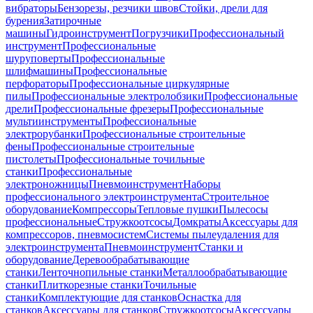
вибраторы
Бензорезы, резчики швов
Стойки, дрели для
бурения
Затирочные
машины
Гидроинструмент
Погрузчики
Профессиональный
инструмент
Профессиональные
шуруповерты
Профессиональные
шлифмашины
Профессиональные
перфораторы
Профессиональные циркулярные
пилы
Профессиональные электролобзики
Профессиональные
дрели
Профессиональные фрезеры
Профессиональные
мультиинструменты
Профессиональные
электрорубанки
Профессиональные строительные
фены
Профессиональные строительные
пистолеты
Профессиональные точильные
станки
Профессиональные
электроножницы
Пневмоинструмент
Наборы
профессионального электроинструмента
Строительное
оборудование
Компрессоры
Тепловые пушки
Пылесосы
профессиональные
Стружкоотсосы
Домкраты
Аксессуары для
компрессоров, пневмосистем
Системы пылеудаления для
электроинструмента
Пневмоинструмент
Станки и
оборудование
Деревообрабатывающие
станки
Ленточнопильные станки
Металлообрабатывающие
станки
Плиткорезные станки
Точильные
станки
Комплектующие для станков
Оснастка для
станков
Аксессуары для станков
Стружкоотсосы
Аксессуары