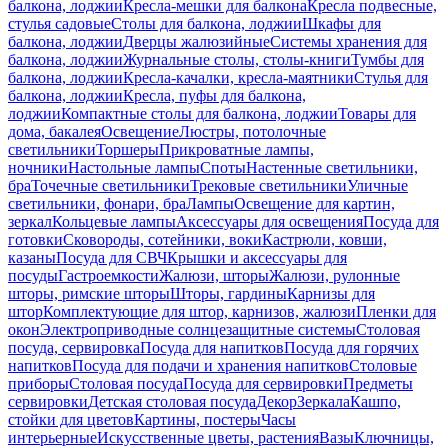
балкона, лоджии
Кресла-мешки для балкона
Кресла подвесные,
стулья садовые
Столы для балкона, лоджии
Шкафы для
балкона, лоджии
Дверцы жалюзийные
Системы хранения для
балкона, лоджии
Журнальные столы, столы-книги
Тумбы для
балкона, лоджии
Кресла-качалки, кресла-маятники
Стулья для
балкона, лоджии
Кресла, пуфы для балкона,
лоджии
Компактные столы для балкона, лоджии
Товары для
дома, бакалея
Освещение
Люстры, потолочные
светильники
Торшеры
Прикроватные лампы,
ночники
Настольные лампы
Споты
Настенные светильники,
бра
Точечные светильники
Трековые светильники
Уличные
светильники, фонари, бра
Лампы
Освещение для картин,
зеркал
Кольцевые лампы
Аксессуары для освещения
Посуда для
готовки
Сковороды, сотейники, воки
Кастрюли, ковши,
казаны
Посуда для СВЧ
Крышки и аксессуары для
посуды
Гастроемкости
Жалюзи, шторы
Жалюзи, рулонные
шторы, римские шторы
Шторы, гардины
Карнизы для
штор
Комплектующие для штор, карнизов, жалюзи
Пленки для
окон
Электроприводные солнцезащитные системы
Столовая
посуда, сервировка
Посуда для напитков
Посуда для горячих
напитков
Посуда для подачи и хранения напитков
Столовые
приборы
Столовая посуда
Посуда для сервировки
Предметы
сервировки
Детская столовая посуда
Декор
Зеркала
Кашпо,
стойки для цветов
Картины, постеры
Часы
интерьерные
Искусственные цветы, растения
Вазы
Ключницы,