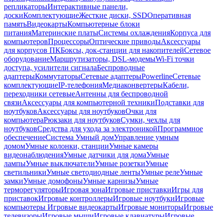
репликаторы
Интерактивные панели,
доски
Комплектующие
Жесткие диски, SSD
Оперативная
память
Видеокарты
Компьютерные блоки
питания
Материнские платы
Системы охлаждения
Корпуса для
компьютеров
Процессоры
Оптические приводы
Аксессуары
для корпусов ПК
Боксы, док-станции для накопителей
Сетевое
оборудование
Маршрутизаторы, DSL-модемы
Wi-Fi точки
доступа, усилители сигнала
Беспроводные
адаптеры
Коммутаторы
Сетевые адаптеры
Powerline
Сетевые
комплектующие
IP-телефония
Медиаконвертеры
Кабели,
переходники сетевые
Антенны для беспроводной
связи
Аксессуары для компьютерной техники
Подставки для
ноутбуков
Аксессуары для ноутбуков
Очки для
компьютера
Рюкзаки для ноутбуков
Сумки, чехлы для
ноутбуков
Средства для ухода за электроникой
Программное
обеспечение
Система Умный дом
Управление умным
домом
Умные колонки, станции
Умные камеры
видеонаблюдения
Умные датчики для дома
Умные
лампы
Умные выключатели
Умные розетки
Умные
светильники
Умные светодиодные ленты
Умные реле
Умные
замки
Умные домофоны
Умные карнизы
Умные
терморегуляторы
Игровая зона
Игровые приставки
Игры для
приставок
Игровые контроллеры
Игровые ноутбуки
Игровые
компьютеры
Игровые видеокарты
Игровые мониторы
Игровые
телевизоры
Игровые мыши
Игровые клавиатуры
Игровые