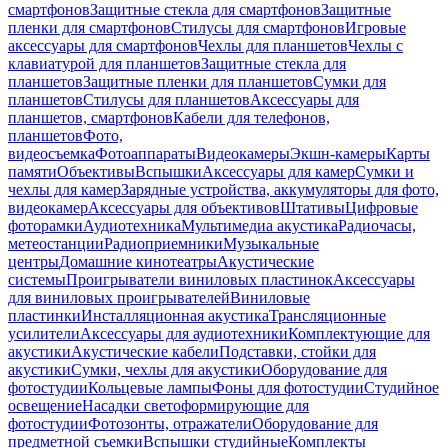
смартфонов
Защитные стекла для смартфонов
Защитные
пленки для смартфонов
Стилусы для смартфонов
Игровые
аксессуары для смартфонов
Чехлы для планшетов
Чехлы с
клавиатурой для планшетов
Защитные стекла для
планшетов
Защитные пленки для планшетов
Сумки для
планшетов
Стилусы для планшетов
Аксессуары для
планшетов, смартфонов
Кабели для телефонов,
планшетов
Фото,
видеосъемка
Фотоаппараты
Видеокамеры
Экшн-камеры
Карты
памяти
Объективы
Вспышки
Аксессуары для камер
Сумки и
чехлы для камер
Зарядные устройства, аккумуляторы для фото,
видеокамер
Аксессуары для объективов
Штативы
Цифровые
фоторамки
Аудиотехника
Мультимедиа акустика
Радиочасы,
метеостанции
Радиоприемники
Музыкальные
центры
Домашние кинотеатры
Акустические
системы
Проигрыватели виниловых пластинок
Аксессуары
для виниловых проигрывателей
Виниловые
пластинки
Инсталляционная акустика
Трансляционные
усилители
Аксессуары для аудиотехники
Комплектующие для
акустики
Акустические кабели
Подставки, стойки для
акустики
Сумки, чехлы для акустики
Оборудование для
фотостудии
Кольцевые лампы
Фоны для фотостудии
Студийное
освещение
Насадки светоформирующие для
фотостудии
Фотозонты, отражатели
Оборудование для
предметной съемки
Вспышки студийные
Комплекты