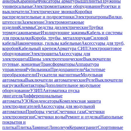
анкеры
Карабины
Фиксаторы арматуры
Шплинты
Пружины
универсальные
Электромонтажное оборудование
Розетки и
выключатели
Электрические звонки
Коробки
распределительные и подрозетники
Электропатроны
Вилки,
штепсели
Заземление
Электромонтажные
изделия
Клеммы
Средства диэлектрические
Трубки
термоусаживаемые
Изолирующие зажимы
Кабель и системы
для прокладки
Короба, трубы, металлорукав
Силовой
кабель
Наконечники, гильзы кабельные
Аксессуары для труб,
коробов
Кабельный крепеж
Арматура СИП
Электрощитовое
оборудование
Электрощиты
Аксессуары для
электрощита
Шины электротехнические
Выключатели
путевые, концевые
Трансформаторы
Аппаратура
управления
Рубильники
Предохранители
Частотные
преобразователи
Пускатели магнитные
Модульная
автоматика
Выключатели автоматические
Реле
Выключатели
нагрузки
Контакторы
Дополнительное модульное
оборудование
УЗИП
Автоматика пуска
двигателя
Дифференциальные
автоматы
УЗО
Конденсаторы
Комплексная защита
электродвигателей
Аксессуары для модульной
автоматики
Приборы учета
Счетчики газа
Счетчики
электроэнергии
Счетчики воды
Ремонт и отделка
Напольные
покрытия и
плитка
Плитка
Ламинат
Линолеум
Керамогранит
Спортивные