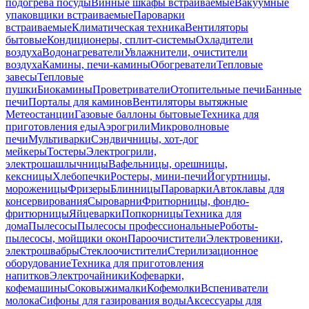
подогрева посуды
Винные шкафы встраиваемые
Вакуумные
упаковщики встраиваемые
Пароварки
встраиваемые
Климатическая техника
Вентиляторы
бытовые
Кондиционеры, сплит-системы
Охладители
воздуха
Водонагреватели
Увлажнители, очистители
воздуха
Камины, печи-камины
Обогреватели
Тепловые
завесы
Тепловые
пушки
Биокамины
Проветриватели
Отопительные печи
Банные
печи
Порталы для каминов
Вентиляторы вытяжные
Метеостанции
Газовые баллоны бытовые
Техника для
приготовления еды
Аэрогрили
Микроволновые
печи
Мультиварки
Сэндвичницы, хот-дог
мейкеры
Тостеры
Электрогрили,
электрошашлычницы
Вафельницы, орешницы,
кексницы
Хлебопечки
Ростеры, мини-печи
Йогуртницы,
мороженицы
Фризеры
Блинницы
Пароварки
Автоклавы для
консервирования
Сыроварни
Фритюрницы, фондю-
фритюрницы
Яйцеварки
Попкорницы
Техника для
дома
Пылесосы
Пылесосы профессиональные
Роботы-
пылесосы, мойщики окон
Пароочистители
Электровеники,
электрошвабры
Стеклоочистители
Стерилизационное
оборудование
Техника для приготовления
напитков
Электрочайники
Кофеварки,
кофемашины
Соковыжималки
Кофемолки
Вспениватели
молока
Сифоны для газирования воды
Аксессуары для