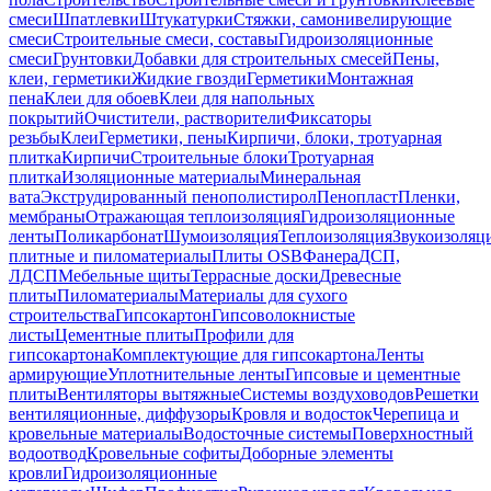
смеси
Шпатлевки
Штукатурки
Стяжки, самонивелирующие
смеси
Строительные смеси, составы
Гидроизоляционные
смеси
Грунтовки
Добавки для строительных смесей
Пены,
клеи, герметики
Жидкие гвозди
Герметики
Монтажная
пена
Клеи для обоев
Клеи для напольных
покрытий
Очистители, растворители
Фиксаторы
резьбы
Клеи
Герметики, пены
Кирпичи, блоки, тротуарная
плитка
Кирпичи
Строительные блоки
Тротуарная
плитка
Изоляционные материалы
Минеральная
вата
Экструдированный пенополистирол
Пенопласт
Пленки,
мембраны
Отражающая теплоизоляция
Гидроизоляционные
ленты
Поликарбонат
Шумоизоляция
Теплоизоляция
Звукоизоляц
плитные и пиломатериалы
Плиты OSB
Фанера
ДСП,
ЛДСП
Мебельные щиты
Террасные доски
Древесные
плиты
Пиломатериалы
Материалы для сухого
строительства
Гипсокартон
Гипсоволокнистые
листы
Цементные плиты
Профили для
гипсокартона
Комплектующие для гипсокартона
Ленты
армирующие
Уплотнительные ленты
Гипсовые и цементные
плиты
Вентиляторы вытяжные
Системы воздуховодов
Решетки
вентиляционные, диффузоры
Кровля и водосток
Черепица и
кровельные материалы
Водосточные системы
Поверхностный
водоотвод
Кровельные софиты
Доборные элементы
кровли
Гидроизоляционные