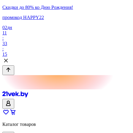
Скидки до 80% ко Дню Рождения!
промокод HAPPY22
02
дн
11
:
33
:
15
Каталог товаров