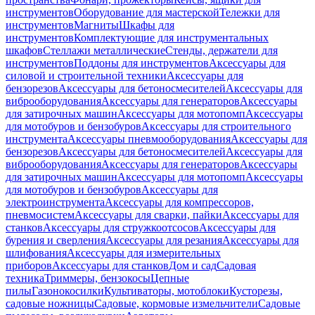
инструментов
Оборудование для мастерской
Тележки для
инструментов
Магниты
Шкафы для
инструментов
Комплектующие для инструментальных
шкафов
Стеллажи металлические
Стенды, держатели для
инструментов
Поддоны для инструментов
Аксессуары для
силовой и строительной техники
Аксессуары для
бензорезов
Аксессуары для бетоносмесителей
Аксессуары для
виброоборудования
Аксессуары для генераторов
Аксессуары
для затирочных машин
Аксессуары для мотопомп
Аксессуары
для мотобуров и бензобуров
Аксессуары для строительного
инструмента
Аксессуары пневмооборудования
Аксессуары для
бензорезов
Аксессуары для бетоносмесителей
Аксессуары для
виброоборудования
Аксессуары для генераторов
Аксессуары
для затирочных машин
Аксессуары для мотопомп
Аксессуары
для мотобуров и бензобуров
Аксессуары для
электроинструмента
Аксессуары для компрессоров,
пневмосистем
Аксессуары для сварки, пайки
Аксессуары для
станков
Аксессуары для стружкоотсосов
Аксессуары для
бурения и сверления
Аксессуары для резания
Аксессуары для
шлифования
Аксессуары для измерительных
приборов
Аксессуары для станков
Дом и сад
Садовая
техника
Триммеры, бензокосы
Цепные
пилы
Газонокосилки
Культиваторы, мотоблоки
Кусторезы,
садовые ножницы
Садовые, кормовые измельчители
Садовые