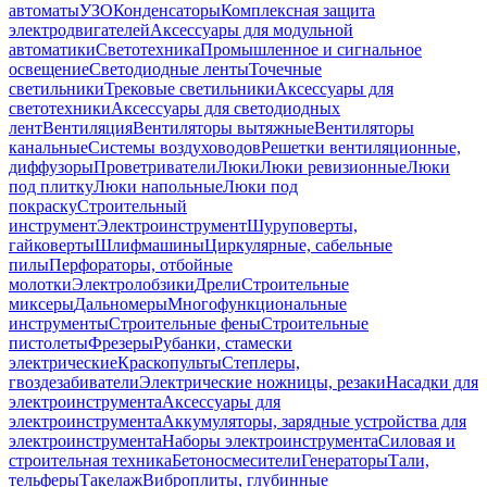
автоматы
УЗО
Конденсаторы
Комплексная защита
электродвигателей
Аксессуары для модульной
автоматики
Светотехника
Промышленное и сигнальное
освещение
Светодиодные ленты
Точечные
светильники
Трековые светильники
Аксессуары для
светотехники
Аксессуары для светодиодных
лент
Вентиляция
Вентиляторы вытяжные
Вентиляторы
канальные
Системы воздуховодов
Решетки вентиляционные,
диффузоры
Проветриватели
Люки
Люки ревизионные
Люки
под плитку
Люки напольные
Люки под
покраску
Строительный
инструмент
Электроинструмент
Шуруповерты,
гайковерты
Шлифмашины
Циркулярные, сабельные
пилы
Перфораторы, отбойные
молотки
Электролобзики
Дрели
Строительные
миксеры
Дальномеры
Многофункциональные
инструменты
Строительные фены
Строительные
пистолеты
Фрезеры
Рубанки, стамески
электрические
Краскопульты
Степлеры,
гвоздезабиватели
Электрические ножницы, резаки
Насадки для
электроинструмента
Аксессуары для
электроинструмента
Аккумуляторы, зарядные устройства для
электроинструмента
Наборы электроинструмента
Силовая и
строительная техника
Бетоносмесители
Генераторы
Тали,
тельферы
Такелаж
Виброплиты, глубинные