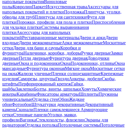
напольные покрытия
Виниловые
полы
Ковролин
Паркет
Искусственная трава
Аксессуары для
напольных покрытий и плитки
Подложка
Плинтусы, уголки,
обводы для труб
Плинтусы для сантехники
Фуги для
плитки
Порожки, профили для пола и плитки
Приспособления
для укладки плитки
Системы выравнивания
плитки
Аксессуары для напольных
покрытий
Реставрационные материалы
Двери и арки
Двери
входные
Двери межкомнатные
Арки межкомнатные
Москитные
сетки
Двери для бани и сауны
Коробки и
фурнитура
Наличники, коробки, доборы
Ручки дверные
Замки
дверные
Петли дверные
Фурнитура дверная
Доводчики
дверные
Окна и подоконники
Окна
Подоконники, отливы
Окна
мансардные
Фурнитура оконная
Мягкие окна
Москитные сетки
на окна
Жалюзи уличные
Пленки солнцезащитные
Крепежные
изделия
Саморезы, шурупы
Гвозди
Анкеры, дюбели
Скобы,
штифты
Перфорированный крепеж
Гайки,
шайбы
Заклепки
Болты, винты, шпильки
Хомуты
Химические
анкеры
Карабины
Фиксаторы арматуры
Шплинты
Пружины
универсальные
Отделка стен
Обои
Жидкие
обои
Фотообои
Штукатурки декоративные
Декоративный
камень
Скинали
Пленки самоклеящиеся
Армирующие
сетки
Стеновые панели
Уголки, маяки,
профили
Вагонка
Стеклохолсты, флизелин
Экраны для
радиаторов
Отделка потолка
Потолочные системы
Потолочные