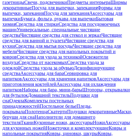
газетницы
Свечи, подсвечники
Предметы интерьера
Ширмы
декоративные
Посуда для выпечки, запекания
Формы для
выпечки, запекания
Посуда для запекания
Аксессуары для
выпечки
Бумага, фольга, рукава для выпечки
Бытовая
химия
Средства для стирки
Средства для посудомоечных
машин
Универсальные, специальные чистящие
средства
Чистящие средства для стекол и зеркал
Чистящие
средства для ванной и туалета
Чистящие средства для
кухни
Средства для мытья посуды
Чистящие средства для
мебели
Чистящие средства для напольных покрытий и
ковров
Средства для ухода за техникой
Освежители
воздуха
Средства от насекомых
Средства ухода за
одеждой
Средства ухода за обувью
Дезинфицирующие
средства
Аксессуары для бара
Сервировка для
напитков
Аксессуары для хранения напитков
Аксессуары для
приготовления коктейлей
Аксессуары для охлаждения
напитков
Наборы для бара, мини-бары
Штопоры, открывалки
для бутылок
Домашний текстиль
Подушки для
сна
Одеяла
Комплекты постельных
принадлежностей
Постельное белье
Пледы,
покрывала
Полотенца
Скатерти
Подушки декоративные
Маски,
беруши для сна
Наполнители для домашнего
текстиля
Ткани
Кухонные ножи, аксессуары
Ножи
Аксессуары
для кухонных ножей
Ножеточки и комплектующие
Ковры и
напольные покрытия
Ковры, циновки, шкуры
Ковры,