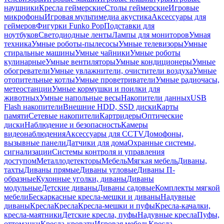
наушники
Кресла геймерские
Столы геймерские
Игровые
микрофоны
Игровая мультимедиа акустика
Аксессуары для
геймеров
Фигурки Funko Pop
Подставки для
ноутбуков
Светодиодные ленты
Лампы для мониторов
Умная
техника
Умные роботы-пылесосы
Умные телевизоры
Умные
стиральные машины
Умные чайники
Умные роботы
кулинарные
Умные вентиляторы
Умные кондиционеры
Умные
обогреватели
Умные увлажнители, очистители воздуха
Умные
отопительные котлы
Умные проветриватели
Умные радиочасы,
метеостанции
Умные кормушки и поилки для
животных
Умные напольные весы
Накопители данных
USB
Flash накопители
Внешние HDD, SSD диски
Карты
памяти
Сетевые накопители
Картридеры
Оптические
диски
Наблюдение и безопасность
Камеры
видеонаблюдения
Аксессуары для CCTV
Домофоны,
вызывные панели
Датчики для дома
Охранные системы,
сигнализации
Системы контроля и управления
доступом
Металлодетекторы
Мебель
Мягкая мебель
Диваны,
тахты
Диваны прямые
Диваны угловые
Диваны П-
образные
Кухонные уголки, диваны
Диваны
модульные
Детские диваны
Диваны садовые
Комплекты мягкой
мебели
Бескаркасные кресла-мешки и диваны
Надувные
диваны
Кресла
Кресла
Кресла-мешки и пуфы
Кресла-качалки,
кресла-маятники
Детские кресла, пуфы
Надувные кресла
Пуфы,
оттоманки
Кресла-кровати
Игровая мебель
Кресла