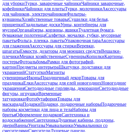
для уборки
Турки, заварочные чайники
Чайники заварочные,
кофейники
Чайники для плиты
Турки, молочники
Аксессуары
для чайников, электрочайников
Фильтры-
кувшины
Хозяйственные товары
Сушилки для белья,
прищепки
Гладильные доски
Урны, контейнеры для
мусора
Органайзеры, корзины, ящики
Туалетная бумага,
бумажные полотенца
Салфетки, мочалки, губки, мусорные
пакеты
Фольга, пленка, пакеты
Упаковочная тара
Аксессуары
для глажения
Аксессуары для стирки
Веревки,
шпагаты
Емкости, дозаторы для моющих средств
Вешалки-
плечики
Мешки хозяйственные
Сувениры
Копилки
Картины,
постеры
Фотоальбомы
Рамки для фотографий,
картин
Предметы интерьера
Шкатулки, подставки для
украшений
Статуэтки
Магниты
сувенирные
Иконы
Праздничный декор
Товары для
праздника
Елки
Аксессуары для елей новогодних
Новогодние
украшения
Светодиодные гирлянды, декорации
Светодиодные
фигуры, игрушки
Временные
татуировки
Фотобутафория
Товары для
маскарада
Подарки
Подарки, подарочные наборы
Подарочные
наборы косметики для лица и тела
Наборы для
бритья
Оформление подарков
Сантехника и
водоснабжение
Сантехника
Душевые кабины, поддоны,
двери
Ванны
Унитазы
Умывальники
Умывальники со
смесителями
Смесители
Душевые панели,