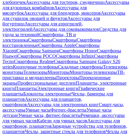
хлебопечек
Аксессуары для тостеров, сэндвичниц
Аксессуары
для кухонных комбайнов
Аксессуары для
мясорубок
Аксессуары для блендеров, миксеров
Аксессуары
для сушилок овощей и фруктов
Аксессуары для
йогуртниц
Аксессуары для аэрогрилей,
электрогрилей
Аксессуары для соковыжималок
Средства для
ухода за техникой
Смартфоны, ТВ и
электроника
Смартфоны
Смартфоны
Смартфоны
восстановленные
Смартфоны Apple
Смартфоны
Xiaomi
Смартфоны Samsung
Смартфоны Honor
Смартфоны
Huawei
Смартфоны POCO
Смартфоны Infinix
Смартфоны
Tecno
Смартфоны Realme
Смартфоны Samsung Galaxy S26
series
Кнопочные телефоны
Складные смартфоны
Телевизоры,
мониторы
Телевизоры
Мониторы
Мониторы-телевизоры
ТВ-
приставки и медиаплееры
Проекторы
Проекционные
экраны
Профессиональные дисплеи
Планшеты, электронные
книги
Планшеты
Электронные книги
Графические
планшеты
Блокноты электронные
Чехлы, бамперы для
планшетов
Аксессуары для планшетов,
смартфонов
Аксессуары для электронных книг
Смарт-часы,
аксессуары
Умные часы
Фитнес-браслеты
Умные часы
детские
Умные часы, фитнес-браслеты
Ремешки, аксессуары
для умных часов
Кабели для умных часов
Аксессуары для
смартфонов, планшетов
Зарядные устройства для телефонов,
планшетов
Чехлы, защитные стекла для телефонов
Чехлы для