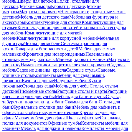
мебель
Шкафы для детской
Полки, стеллажи для
детской
Детские комоды
Кровати детские
Детские
матрасы
Матрасы в кроватку
Наматрасники, защитные чехлы
детские
Мебель для детского сада
Мебельная фурнитура и
аксессуары
Комплектующие для столов
Комплектующие для
стульев
Комплектующие для кроватей и кроваток
Аксессуары
для мебели
Комплектующие для мягкой
мебели
Комплектующие для корпусной мебели
Мебельная
фурнитура
Чехлы для мебели
Системы хранения для
кухни
Товары для безопасности детей
Мебель для самых
маленьких
Кроватки для новорожденных
Пеленальные
столики, комоды, матрасы
Манежи, кровати-манежи
Матрасы в
кроватку
Наматрасники, защитные чехлы в кроватку
Садовая
мебель
Садовые диваны, кресла
Садовые стулья
Садовые,
уличные столы
Комплекты мебели для сада
Гамаки,
шезлонги
Качели садовые
Надувная мебель
Кухни
походные
Столы для сада
Мебель для учебы
Столы, стулья
детские
Письменные столы
Растущие столы и парты
Растущие
кресла и стулья для учебы
Мебель для бани и сауны
Стулья,
табуретки, подставки для бани
Скамьи для бани
Столы для
бани
Журнальные столики для бани
Мебель для кабинета и
офиса
Столы офисные, компьютерные
Кресла, стулья для
офиса
Мягкая мебель для офиса
Шкафы офисные
Стеллажи,
полки для документов
Офисные тумбы
Комплекты мебели для
кабинета
Мебель для лоджии и балкона
Комплекты мебели для