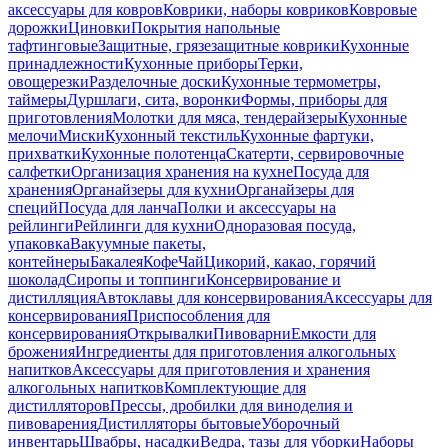
аксессуары для ковров
Коврики, наборы ковриков
Ковровые
дорожки
Циновки
Покрытия напольные
тафтинговые
Защитные, грязезащитные коврики
Кухонные
принадлежности
Кухонные приборы
Терки,
овощерезки
Разделочные доски
Кухонные термометры,
таймеры
Дуршлаги, сита, воронки
Формы, приборы для
приготовления
Молотки для мяса, тендерайзеры
Кухонные
мелочи
Миски
Кухонный текстиль
Кухонные фартуки,
прихватки
Кухонные полотенца
Скатерти, сервировочные
салфетки
Организация хранения на кухне
Посуда для
хранения
Органайзеры для кухни
Органайзеры для
специй
Посуда для ланча
Полки и аксессуары на
рейлинги
Рейлинги для кухни
Одноразовая посуда,
упаковка
Вакуумные пакеты,
контейнеры
Бакалея
Кофе
Чай
Цикорий, какао, горячий
шоколад
Сиропы и топпинги
Консервирование и
дистилляция
Автоклавы для консервирования
Аксессуары для
консервирования
Приспособления для
консервирования
Открывалки
Пивоварни
Емкости для
брожения
Ингредиенты для приготовления алкогольных
напитков
Аксессуары для приготовления и хранения
алкогольных напитков
Комплектующие для
дистилляторов
Прессы, дробилки для виноделия и
пивоварения
Дистилляторы бытовые
Уборочный
инвентарь
Швабры, насадки
Ведра, тазы для уборки
Наборы