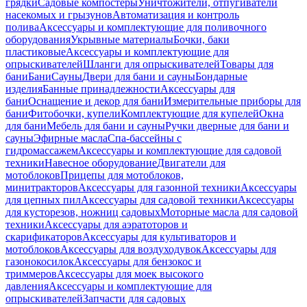
грядки
Садовые компостеры
Уничтожители, отпугиватели
насекомых и грызунов
Автоматизация и контроль
полива
Аксессуары и комплектующие для поливочного
оборудования
Укрывные материалы
Бочки, баки
пластиковые
Аксессуары и комплектующие для
опрыскивателей
Шланги для опрыскивателей
Товары для
бани
Бани
Сауны
Двери для бани и сауны
Бондарные
изделия
Банные принадлежности
Аксессуары для
бани
Оснащение и декор для бани
Измерительные приборы для
бани
Фитобочки, купели
Комплектующие для купелей
Окна
для бани
Мебель для бани и сауны
Ручки дверные для бани и
сауны
Эфирные масла
Спа-бассейны с
гидромассажем
Аксессуары и комплектующие для садовой
техники
Навесное оборудование
Двигатели для
мотоблоков
Прицепы для мотоблоков,
минитракторов
Аксессуары для газонной техники
Аксессуары
для цепных пил
Аксессуары для садовой техники
Аксессуары
для кусторезов, ножниц садовых
Моторные масла для садовой
техники
Аксессуары для аэратоторов и
скарификаторов
Аксессуары для культиваторов и
мотоблоков
Аксессуары для воздуходувок
Аксессуары для
газонокосилок
Аксессуары для бензокос и
триммеров
Аксессуары для моек высокого
давления
Аксессуары и комплектующие для
опрыскивателей
Запчасти для садовых