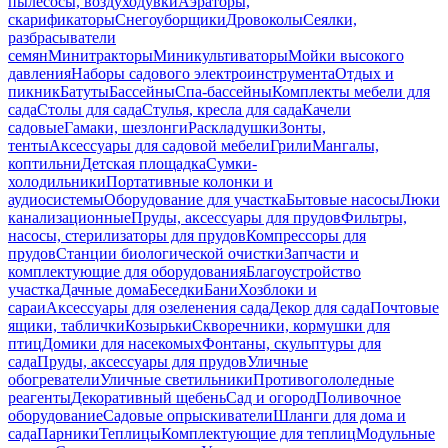
пылесосы, воздуходувки
Аэраторы,
скарификаторы
Снегоуборщики
Дровоколы
Сеялки,
разбрасыватели
семян
Минитракторы
Миникультиваторы
Мойки высокого
давления
Наборы садового электроинструмента
Отдых и
пикник
Батуты
Бассейны
Спа-бассейны
Комплекты мебели для
сада
Столы для сада
Стулья, кресла для сада
Качели
садовые
Гамаки, шезлонги
Раскладушки
Зонты,
тенты
Аксессуары для садовой мебели
Грили
Мангалы,
коптильни
Детская площадка
Сумки-
холодильники
Портативные колонки и
аудиосистемы
Оборудование для участка
Бытовые насосы
Люки
канализационные
Пруды, аксессуары для прудов
Фильтры,
насосы, стерилизаторы для прудов
Компрессоры для
прудов
Станции биологической очистки
Запчасти и
комплектующие для оборудования
Благоустройство
участка
Дачные дома
Беседки
Бани
Хозблоки и
сараи
Аксессуары для озеленения сада
Декор для сада
Почтовые
ящики, таблички
Козырьки
Скворечники, кормушки для
птиц
Домики для насекомых
Фонтаны, скульптуры для
сада
Пруды, аксессуары для прудов
Уличные
обогреватели
Уличные светильники
Противогололедные
реагенты
Декоративный щебень
Сад и огород
Поливочное
оборудование
Садовые опрыскиватели
Шланги для дома и
сада
Парники
Теплицы
Комплектующие для теплиц
Модульные