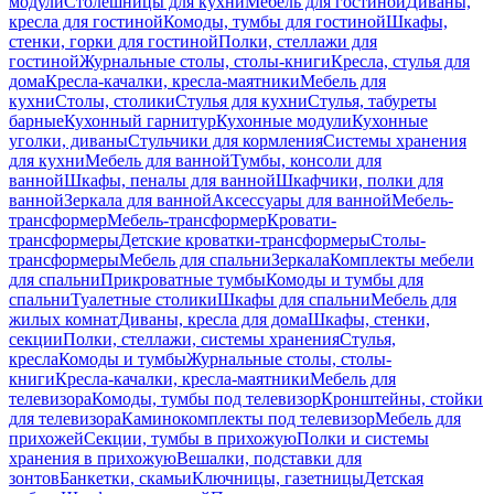
модули
Столешницы для кухни
Мебель для гостиной
Диваны,
кресла для гостиной
Комоды, тумбы для гостиной
Шкафы,
стенки, горки для гостиной
Полки, стеллажи для
гостиной
Журнальные столы, столы-книги
Кресла, стулья для
дома
Кресла-качалки, кресла-маятники
Мебель для
кухни
Столы, столики
Стулья для кухни
Стулья, табуреты
барные
Кухонный гарнитур
Кухонные модули
Кухонные
уголки, диваны
Стульчики для кормления
Системы хранения
для кухни
Мебель для ванной
Тумбы, консоли для
ванной
Шкафы, пеналы для ванной
Шкафчики, полки для
ванной
Зеркала для ванной
Аксессуары для ванной
Мебель-
трансформер
Мебель-трансформер
Кровати-
трансформеры
Детские кроватки-трансформеры
Столы-
трансформеры
Мебель для спальни
Зеркала
Комплекты мебели
для спальни
Прикроватные тумбы
Комоды и тумбы для
спальни
Туалетные столики
Шкафы для спальни
Мебель для
жилых комнат
Диваны, кресла для дома
Шкафы, стенки,
секции
Полки, стеллажи, системы хранения
Стулья,
кресла
Комоды и тумбы
Журнальные столы, столы-
книги
Кресла-качалки, кресла-маятники
Мебель для
телевизора
Комоды, тумбы под телевизор
Кронштейны, стойки
для телевизора
Каминокомплекты под телевизор
Мебель для
прихожей
Секции, тумбы в прихожую
Полки и системы
хранения в прихожую
Вешалки, подставки для
зонтов
Банкетки, скамьи
Ключницы, газетницы
Детская