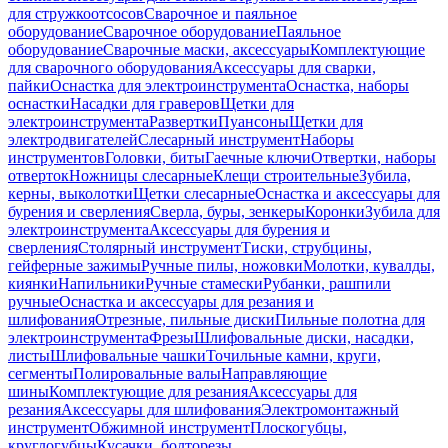
для стружкоотсосов
Сварочное и паяльное
оборудование
Сварочное оборудование
Паяльное
оборудование
Сварочные маски, аксессуары
Комплектующие
для сварочного оборудования
Аксессуары для сварки,
пайки
Оснастка для электроинструмента
Оснастка, наборы
оснастки
Насадки для граверов
Щетки для
электроинструмента
Развертки
Пуансоны
Щетки для
электродвигателей
Слесарный инструмент
Наборы
инструментов
Головки, биты
Гаечные ключи
Отвертки, наборы
отверток
Ножницы слесарные
Клещи строительные
Зубила,
керны, выколотки
Щетки слесарные
Оснастка и аксессуары для
бурения и сверления
Сверла, буры, зенкеры
Коронки
Зубила для
электроинструмента
Аксессуары для бурения и
сверления
Столярный инструмент
Тиски, струбцины,
гейферные зажимы
Ручные пилы, ножовки
Молотки, кувалды,
киянки
Напильники
Ручные стамески
Рубанки, рашпили
ручные
Оснастка и аксессуары для резания и
шлифования
Отрезные, пильные диски
Пильные полотна для
электроинструмента
Фрезы
Шлифовальные диски, насадки,
листы
Шлифовальные чашки
Точильные камни, круги,
сегменты
Полировальные валы
Направляющие
шины
Комплектующие для резания
Аксессуары для
резания
Аксессуары для шлифования
Электромонтажный
инструмент
Обжимной инструмент
Плоскогубцы,
круглогубцы
Кусачки, болторезы,