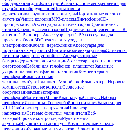
оборудования для фотостудии
Стойки, системы крепления для
студийного оборудования
Портативная
аудиотехника
Наушники и гарнитуры
Портативные колонки,
акустика
Умные колонки
MP3-плееры
Диктофоны
CD-
проигрыватели
Аксессуары для телевизоров
Кронштейны,
стойки
Кабели для телевизоров
Подписки на видеосервисы
ТВ-
антенны
ТВ-тюнеры
Аксессуары для ТВ
Аксессуары для
проектора
Очки 3D
Средства для ухода за
электроникой
Кабели, переходники
Аксессуары для
портативных устройств
Портативные аккумуляторы
Элементы
питания, зарядные устройства
Аккумуляторные
батареи
Держатели, док-станции
Аксессуары для планшетов,
смартфонов
Кабели для телефонов, планшетов
Зарядные
устройства для телефонов, планшетов
Компьютеры и
периферия
Компьютерная
техника
Ноутбуки
Планшеты
Моноблоки
Компьютеры
Игровые
компьютеры
Игровые консоли
Серверное
оборудование
Компьютерная
периферия
Мониторы
Мыши
Клавиатуры
Стилусы
Наборы
периферии
Источники бесперебойного питания
Батареи для
ИБП
Стабилизаторы напряжения
Инверторы
напряжения
Сетевые фильтры, удлинители
Веб-
камеры
Игровые контроллеры
Мультимедиа
акустика
Наушники и гарнитуры
Компьютерные кабели,
переходники
Зарядные, аккумуляторы
Док-станции,