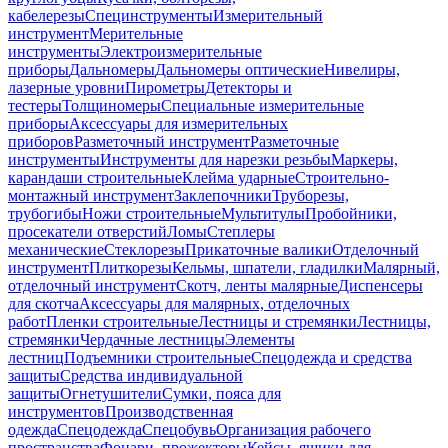
кабелерезы
Специнструменты
Измерительный
инструмент
Мерительные
инструменты
Электроизмерительные
приборы
Дальномеры
Дальномеры оптические
Нивелиры,
лазерные уровни
Пирометры
Детекторы и
тестеры
Толщиномеры
Специальные измерительные
приборы
Аксессуары для измерительных
приборов
Разметочный инструмент
Разметочные
инструменты
Инструменты для нарезки резьбы
Маркеры,
карандаши строительные
Клейма ударные
Строительно-
монтажный инструмент
Заклепочники
Труборезы,
трубогибы
Ножи строительные
Мультитулы
Пробойники,
просекатели отверстий
Ломы
Степлеры
механические
Стеклорезы
Прикаточные валики
Отделочный
инструмент
Плиткорезы
Кельмы, шпатели, гладилки
Малярный,
отделочный инструмент
Скотч, ленты малярные
Диспенсеры
для скотча
Аксессуары для малярных, отделочных
работ
Пленки строительные
Лестницы и стремянки
Лестницы,
стремянки
Чердачные лестницы
Элементы
лестниц
Подъемники строительные
Спецодежда и средства
защиты
Средства индивидуальной
защиты
Огнетушители
Сумки, пояса для
инструментов
Производственная
одежда
Спецодежда
Спецобувь
Организация рабочего
пространства
Фонари, прожекторы
Кейсы, ящики для