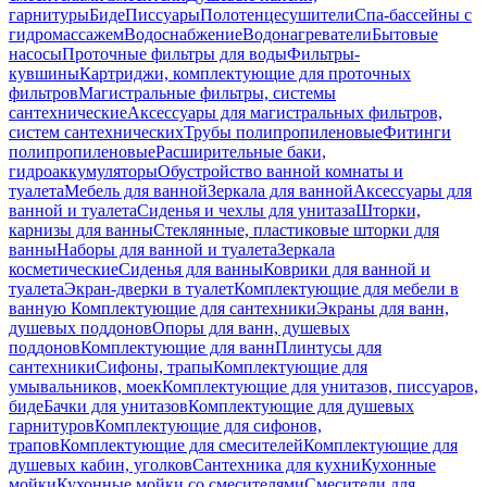
гарнитуры
Биде
Писсуары
Полотенцесушители
Спа-бассейны с
гидромассажем
Водоснабжение
Водонагреватели
Бытовые
насосы
Проточные фильтры для воды
Фильтры-
кувшины
Картриджи, комплектующие для проточных
фильтров
Магистральные фильтры, системы
сантехнические
Аксессуары для магистральных фильтров,
систем сантехнических
Трубы полипропиленовые
Фитинги
полипропиленовые
Расширительные баки,
гидроаккумуляторы
Обустройство ванной комнаты и
туалета
Мебель для ванной
Зеркала для ванной
Аксессуары для
ванной и туалета
Сиденья и чехлы для унитаза
Шторки,
карнизы для ванны
Стеклянные, пластиковые шторки для
ванны
Наборы для ванной и туалета
Зеркала
косметические
Сиденья для ванны
Коврики для ванной и
туалета
Экран-дверки в туалет
Комплектующие для мебели в
ванную
Комплектующие для сантехники
Экраны для ванн,
душевых поддонов
Опоры для ванн, душевых
поддонов
Комплектующие для ванн
Плинтусы для
сантехники
Сифоны, трапы
Комплектующие для
умывальников, моек
Комплектующие для унитазов, писсуаров,
биде
Бачки для унитазов
Комплектующие для душевых
гарнитуров
Комплектующие для сифонов,
трапов
Комплектующие для смесителей
Комплектующие для
душевых кабин, уголков
Сантехника для кухни
Кухонные
мойки
Кухонные мойки со смесителями
Смесители для