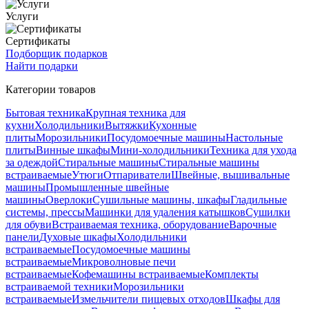
Услуги
Сертификаты
Подборщик подарков
Найти подарки
Категории товаров
Бытовая техника
Крупная техника для
кухни
Холодильники
Вытяжки
Кухонные
плиты
Морозильники
Посудомоечные машины
Настольные
плиты
Винные шкафы
Мини-холодильники
Техника для ухода
за одеждой
Стиральные машины
Стиральные машины
встраиваемые
Утюги
Отпариватели
Швейные, вышивальные
машины
Промышленные швейные
машины
Оверлоки
Сушильные машины, шкафы
Гладильные
системы, прессы
Машинки для удаления катышков
Сушилки
для обуви
Встраиваемая техника, оборудование
Варочные
панели
Духовые шкафы
Холодильники
встраиваемые
Посудомоечные машины
встраиваемые
Микроволновые печи
встраиваемые
Кофемашины встраиваемые
Комплекты
встраиваемой техники
Морозильники
встраиваемые
Измельчители пищевых отходов
Шкафы для