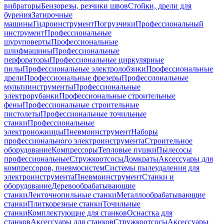
вибраторы
Бензорезы, резчики швов
Стойки, дрели для
бурения
Затирочные
машины
Гидроинструмент
Погрузчики
Профессиональный
инструмент
Профессиональные
шуруповерты
Профессиональные
шлифмашины
Профессиональные
перфораторы
Профессиональные циркулярные
пилы
Профессиональные электролобзики
Профессиональные
дрели
Профессиональные фрезеры
Профессиональные
мультиинструменты
Профессиональные
электрорубанки
Профессиональные строительные
фены
Профессиональные строительные
пистолеты
Профессиональные точильные
станки
Профессиональные
электроножницы
Пневмоинструмент
Наборы
профессионального электроинструмента
Строительное
оборудование
Компрессоры
Тепловые пушки
Пылесосы
профессиональные
Стружкоотсосы
Домкраты
Аксессуары для
компрессоров, пневмосистем
Системы пылеудаления для
электроинструмента
Пневмоинструмент
Станки и
оборудование
Деревообрабатывающие
станки
Ленточнопильные станки
Металлообрабатывающие
станки
Плиткорезные станки
Точильные
станки
Комплектующие для станков
Оснастка для
станков
Аксессуары для станков
Стружкоотсосы
Аксессуары