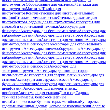
инструментов
Оборудование для мастерской
Тележки для
инструментов
Магниты
Шкафы для
инструментов
Комплектующие для инструментальных
шкафов
Стеллажи металлические
Стенды, держатели для
инструментов
Поддоны для инструментов
Аксессуары для
силовой и строительной техники
Аксессуары для
бензорезов
Аксессуары для бетоносмесителей
Аксессуары для
виброоборудования
Аксессуары для генераторов
Аксессуары
для затирочных машин
Аксессуары для мотопомп
Аксессуары
для мотобуров и бензобуров
Аксессуары для строительного
инструмента
Аксессуары пневмооборудования
Аксессуары для
бензорезов
Аксессуары для бетоносмесителей
Аксессуары для
виброоборудования
Аксессуары для генераторов
Аксессуары
для затирочных машин
Аксессуары для мотопомп
Аксессуары
для мотобуров и бензобуров
Аксессуары для
электроинструмента
Аксессуары для компрессоров,
пневмосистем
Аксессуары для сварки, пайки
Аксессуары для
станков
Аксессуары для стружкоотсосов
Аксессуары для
бурения и сверления
Аксессуары для резания
Аксессуары для
шлифования
Аксессуары для измерительных
приборов
Аксессуары для станков
Дом и сад
Садовая
техника
Триммеры, бензокосы
Цепные
пилы
Газонокосилки
Культиваторы, мотоблоки
Кусторезы,
садовые ножницы
Садовые, кормовые измельчители
Садовые