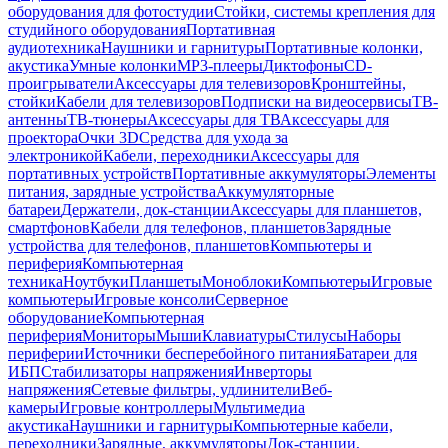
оборудования для фотостудии
Стойки, системы крепления для
студийного оборудования
Портативная
аудиотехника
Наушники и гарнитуры
Портативные колонки,
акустика
Умные колонки
MP3-плееры
Диктофоны
CD-
проигрыватели
Аксессуары для телевизоров
Кронштейны,
стойки
Кабели для телевизоров
Подписки на видеосервисы
ТВ-
антенны
ТВ-тюнеры
Аксессуары для ТВ
Аксессуары для
проектора
Очки 3D
Средства для ухода за
электроникой
Кабели, переходники
Аксессуары для
портативных устройств
Портативные аккумуляторы
Элементы
питания, зарядные устройства
Аккумуляторные
батареи
Держатели, док-станции
Аксессуары для планшетов,
смартфонов
Кабели для телефонов, планшетов
Зарядные
устройства для телефонов, планшетов
Компьютеры и
периферия
Компьютерная
техника
Ноутбуки
Планшеты
Моноблоки
Компьютеры
Игровые
компьютеры
Игровые консоли
Серверное
оборудование
Компьютерная
периферия
Мониторы
Мыши
Клавиатуры
Стилусы
Наборы
периферии
Источники бесперебойного питания
Батареи для
ИБП
Стабилизаторы напряжения
Инверторы
напряжения
Сетевые фильтры, удлинители
Веб-
камеры
Игровые контроллеры
Мультимедиа
акустика
Наушники и гарнитуры
Компьютерные кабели,
переходники
Зарядные, аккумуляторы
Док-станции,