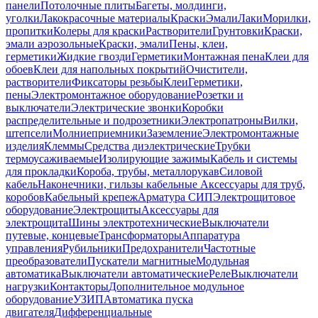
панели
Потолочные плиты
Багеты, молдинги,
уголки
Лакокрасочные материалы
Краски
Эмали
Лаки
Морилки,
пропитки
Колеры для краски
Растворители
Грунтовки
Краски,
эмали аэрозольные
Краски, эмали
Пены, клеи,
герметики
Жидкие гвозди
Герметики
Монтажная пена
Клеи для
обоев
Клеи для напольных покрытий
Очистители,
растворители
Фиксаторы резьбы
Клеи
Герметики,
пены
Электромонтажное оборудование
Розетки и
выключатели
Электрические звонки
Коробки
распределительные и подрозетники
Электропатроны
Вилки,
штепсели
Молниеприемники
Заземление
Электромонтажные
изделия
Клеммы
Средства диэлектрические
Трубки
термоусаживаемые
Изолирующие зажимы
Кабель и системы
для прокладки
Короба, трубы, металлорукав
Силовой
кабель
Наконечники, гильзы кабельные
Аксессуары для труб,
коробов
Кабельный крепеж
Арматура СИП
Электрощитовое
оборудование
Электрощиты
Аксессуары для
электрощита
Шины электротехнические
Выключатели
путевые, концевые
Трансформаторы
Аппаратура
управления
Рубильники
Предохранители
Частотные
преобразователи
Пускатели магнитные
Модульная
автоматика
Выключатели автоматические
Реле
Выключатели
нагрузки
Контакторы
Дополнительное модульное
оборудование
УЗИП
Автоматика пуска
двигателя
Дифференциальные