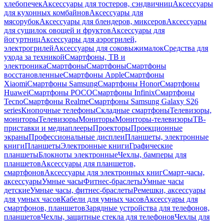
хлебопечек
Аксессуары для тостеров, сэндвичниц
Аксессуары
для кухонных комбайнов
Аксессуары для
мясорубок
Аксессуары для блендеров, миксеров
Аксессуары
для сушилок овощей и фруктов
Аксессуары для
йогуртниц
Аксессуары для аэрогрилей,
электрогрилей
Аксессуары для соковыжималок
Средства для
ухода за техникой
Смартфоны, ТВ и
электроника
Смартфоны
Смартфоны
Смартфоны
восстановленные
Смартфоны Apple
Смартфоны
Xiaomi
Смартфоны Samsung
Смартфоны Honor
Смартфоны
Huawei
Смартфоны POCO
Смартфоны Infinix
Смартфоны
Tecno
Смартфоны Realme
Смартфоны Samsung Galaxy S26
series
Кнопочные телефоны
Складные смартфоны
Телевизоры,
мониторы
Телевизоры
Мониторы
Мониторы-телевизоры
ТВ-
приставки и медиаплееры
Проекторы
Проекционные
экраны
Профессиональные дисплеи
Планшеты, электронные
книги
Планшеты
Электронные книги
Графические
планшеты
Блокноты электронные
Чехлы, бамперы для
планшетов
Аксессуары для планшетов,
смартфонов
Аксессуары для электронных книг
Смарт-часы,
аксессуары
Умные часы
Фитнес-браслеты
Умные часы
детские
Умные часы, фитнес-браслеты
Ремешки, аксессуары
для умных часов
Кабели для умных часов
Аксессуары для
смартфонов, планшетов
Зарядные устройства для телефонов,
планшетов
Чехлы, защитные стекла для телефонов
Чехлы для