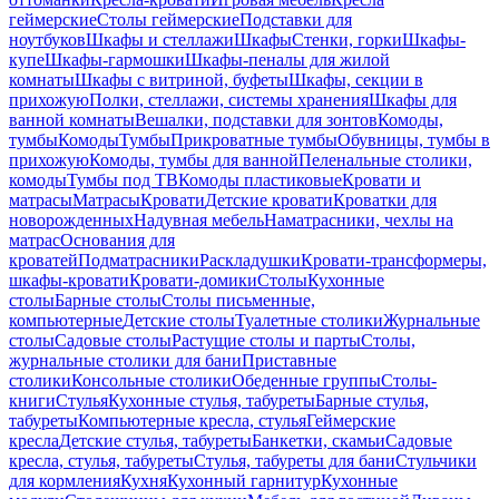
геймерские
Столы геймерские
Подставки для
ноутбуков
Шкафы и стеллажи
Шкафы
Стенки, горки
Шкафы-
купе
Шкафы-гармошки
Шкафы-пеналы для жилой
комнаты
Шкафы с витриной, буфеты
Шкафы, секции в
прихожую
Полки, стеллажи, системы хранения
Шкафы для
ванной комнаты
Вешалки, подставки для зонтов
Комоды,
тумбы
Комоды
Тумбы
Прикроватные тумбы
Обувницы, тумбы в
прихожую
Комоды, тумбы для ванной
Пеленальные столики,
комоды
Тумбы под ТВ
Комоды пластиковые
Кровати и
матрасы
Матрасы
Кровати
Детские кровати
Кроватки для
новорожденных
Надувная мебель
Наматрасники, чехлы на
матрас
Основания для
кроватей
Подматрасники
Раскладушки
Кровати-трансформеры,
шкафы-кровати
Кровати-домики
Столы
Кухонные
столы
Барные столы
Столы письменные,
компьютерные
Детские столы
Туалетные столики
Журнальные
столы
Садовые столы
Растущие столы и парты
Столы,
журнальные столики для бани
Приставные
столики
Консольные столики
Обеденные группы
Столы-
книги
Стулья
Кухонные стулья, табуреты
Барные стулья,
табуреты
Компьютерные кресла, стулья
Геймерские
кресла
Детские стулья, табуреты
Банкетки, скамьи
Садовые
кресла, стулья, табуреты
Стулья, табуреты для бани
Стульчики
для кормления
Кухня
Кухонный гарнитур
Кухонные