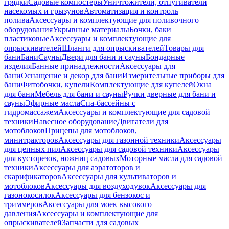
грядки
Садовые компостеры
Уничтожители, отпугиватели
насекомых и грызунов
Автоматизация и контроль
полива
Аксессуары и комплектующие для поливочного
оборудования
Укрывные материалы
Бочки, баки
пластиковые
Аксессуары и комплектующие для
опрыскивателей
Шланги для опрыскивателей
Товары для
бани
Бани
Сауны
Двери для бани и сауны
Бондарные
изделия
Банные принадлежности
Аксессуары для
бани
Оснащение и декор для бани
Измерительные приборы для
бани
Фитобочки, купели
Комплектующие для купелей
Окна
для бани
Мебель для бани и сауны
Ручки дверные для бани и
сауны
Эфирные масла
Спа-бассейны с
гидромассажем
Аксессуары и комплектующие для садовой
техники
Навесное оборудование
Двигатели для
мотоблоков
Прицепы для мотоблоков,
минитракторов
Аксессуары для газонной техники
Аксессуары
для цепных пил
Аксессуары для садовой техники
Аксессуары
для кусторезов, ножниц садовых
Моторные масла для садовой
техники
Аксессуары для аэратоторов и
скарификаторов
Аксессуары для культиваторов и
мотоблоков
Аксессуары для воздуходувок
Аксессуары для
газонокосилок
Аксессуары для бензокос и
триммеров
Аксессуары для моек высокого
давления
Аксессуары и комплектующие для
опрыскивателей
Запчасти для садовых