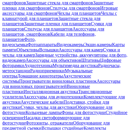
смартфонов
Защитные стекла для смартфонов
Защитные
пленки для смартфонов
Стилусы для смартфонов
Игровые
аксессуары для смартфонов
Чехлы для планшетов
Чехлы с
клавиатурой для планшетов
Защитные стекла для
планшетов
Защитные пленки для планшетов
Сумки для
планшетов
Стилусы для планшетов
Аксессуары для
планшетов, смартфонов
Кабели для телефонов,
планшетов
Фото,
видеосъемка
Фотоаппараты
Видеокамеры
Экшн-камеры
Карты
памяти
Объективы
Вспышки
Аксессуары для камер
Сумки и
чехлы для камер
Зарядные устройства, аккумуляторы для фото,
видеокамер
Аксессуары для объективов
Штативы
Цифровые
фоторамки
Аудиотехника
Мультимедиа акустика
Радиочасы,
метеостанции
Радиоприемники
Музыкальные
центры
Домашние кинотеатры
Акустические
системы
Проигрыватели виниловых пластинок
Аксессуары
для виниловых проигрывателей
Виниловые
пластинки
Инсталляционная акустика
Трансляционные
усилители
Аксессуары для аудиотехники
Комплектующие для
акустики
Акустические кабели
Подставки, стойки для
акустики
Сумки, чехлы для акустики
Оборудование для
фотостудии
Кольцевые лампы
Фоны для фотостудии
Студийное
освещение
Насадки светоформирующие для
фотостудии
Фотозонты, отражатели
Оборудование для
предметной съемки
Вспышки студийные
Комплекты