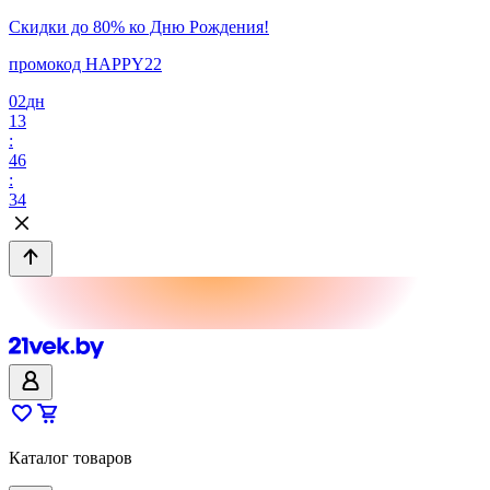
Скидки до 80% ко Дню Рождения!
промокод HAPPY22
02
дн
13
:
46
:
34
Каталог товаров