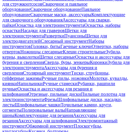
для стружкоотсосов
Сварочное и паяльное
оборудование
Сварочное оборудование
Паяльное
оборудование
Сварочные маски, аксессуары
Комплектующие
для сварочного оборудования
Аксессуары для сварки,
пайки
Оснастка для электроинструмента
Оснастка, наборы
оснастки
Насадки для граверов
Щетки для
электроинструмента
Развертки
Пуансоны
Щетки для
электродвигателей
Слесарный инструмент
Наборы
инструментов
Головки, биты
Гаечные ключи
Отвертки, наборы
отверток
Ножницы слесарные
Клещи строительные
Зубила,
керны, выколотки
Щетки слесарные
Оснастка и аксессуары для
бурения и сверления
Сверла, буры, зенкеры
Коронки
Зубила для
электроинструмента
Аксессуары для бурения и
сверления
Столярный инструмент
Тиски, струбцины,
гейферные зажимы
Ручные пилы, ножовки
Молотки, кувалды,
киянки
Напильники
Ручные стамески
Рубанки, рашпили
ручные
Оснастка и аксессуары для резания и
шлифования
Отрезные, пильные диски
Пильные полотна для
электроинструмента
Фрезы
Шлифовальные диски, насадки,
листы
Шлифовальные чашки
Точильные камни, круги,
сегменты
Полировальные валы
Направляющие
шины
Комплектующие для резания
Аксессуары для
резания
Аксессуары для шлифования
Электромонтажный
инструмент
Обжимной инструмент
Плоскогубцы,
круглогубцы
Кусачки, болторезы,