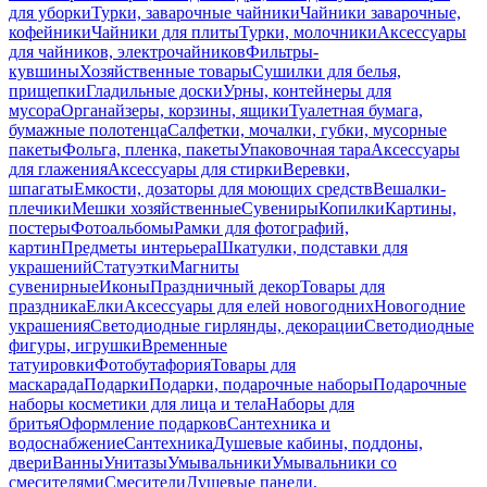
для уборки
Турки, заварочные чайники
Чайники заварочные,
кофейники
Чайники для плиты
Турки, молочники
Аксессуары
для чайников, электрочайников
Фильтры-
кувшины
Хозяйственные товары
Сушилки для белья,
прищепки
Гладильные доски
Урны, контейнеры для
мусора
Органайзеры, корзины, ящики
Туалетная бумага,
бумажные полотенца
Салфетки, мочалки, губки, мусорные
пакеты
Фольга, пленка, пакеты
Упаковочная тара
Аксессуары
для глажения
Аксессуары для стирки
Веревки,
шпагаты
Емкости, дозаторы для моющих средств
Вешалки-
плечики
Мешки хозяйственные
Сувениры
Копилки
Картины,
постеры
Фотоальбомы
Рамки для фотографий,
картин
Предметы интерьера
Шкатулки, подставки для
украшений
Статуэтки
Магниты
сувенирные
Иконы
Праздничный декор
Товары для
праздника
Елки
Аксессуары для елей новогодних
Новогодние
украшения
Светодиодные гирлянды, декорации
Светодиодные
фигуры, игрушки
Временные
татуировки
Фотобутафория
Товары для
маскарада
Подарки
Подарки, подарочные наборы
Подарочные
наборы косметики для лица и тела
Наборы для
бритья
Оформление подарков
Сантехника и
водоснабжение
Сантехника
Душевые кабины, поддоны,
двери
Ванны
Унитазы
Умывальники
Умывальники со
смесителями
Смесители
Душевые панели,