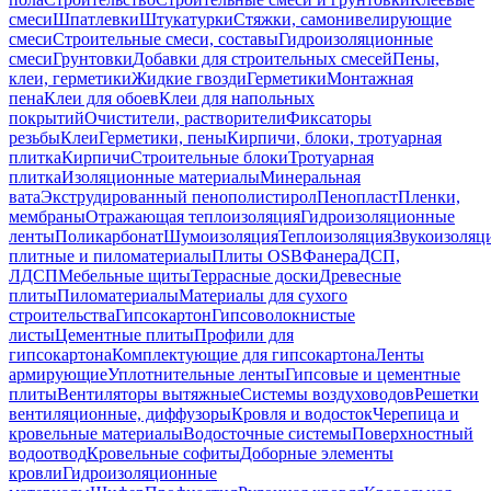
смеси
Шпатлевки
Штукатурки
Стяжки, самонивелирующие
смеси
Строительные смеси, составы
Гидроизоляционные
смеси
Грунтовки
Добавки для строительных смесей
Пены,
клеи, герметики
Жидкие гвозди
Герметики
Монтажная
пена
Клеи для обоев
Клеи для напольных
покрытий
Очистители, растворители
Фиксаторы
резьбы
Клеи
Герметики, пены
Кирпичи, блоки, тротуарная
плитка
Кирпичи
Строительные блоки
Тротуарная
плитка
Изоляционные материалы
Минеральная
вата
Экструдированный пенополистирол
Пенопласт
Пленки,
мембраны
Отражающая теплоизоляция
Гидроизоляционные
ленты
Поликарбонат
Шумоизоляция
Теплоизоляция
Звукоизоляц
плитные и пиломатериалы
Плиты OSB
Фанера
ДСП,
ЛДСП
Мебельные щиты
Террасные доски
Древесные
плиты
Пиломатериалы
Материалы для сухого
строительства
Гипсокартон
Гипсоволокнистые
листы
Цементные плиты
Профили для
гипсокартона
Комплектующие для гипсокартона
Ленты
армирующие
Уплотнительные ленты
Гипсовые и цементные
плиты
Вентиляторы вытяжные
Системы воздуховодов
Решетки
вентиляционные, диффузоры
Кровля и водосток
Черепица и
кровельные материалы
Водосточные системы
Поверхностный
водоотвод
Кровельные софиты
Доборные элементы
кровли
Гидроизоляционные