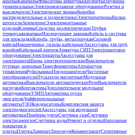
анкеры
Карабины
Фиксаторы арматуры
Шплинты
Пружины
универсальные
Электромонтажное оборудование
Розетки и
выключатели
Электрические звонки
Коробки
распределительные и подрозетники
Электропатроны
Вилки,
штепсели
Заземление
Электромонтажные
изделия
Клеммы
Средства диэлектрические
Трубки
термоусаживаемые
Изолирующие зажимы
Кабель и системы
для прокладки
Короба, трубы, металлорукав
Силовой
кабель
Наконечники, гильзы кабельные
Аксессуары для труб,
коробов
Кабельный крепеж
Арматура СИП
Электрощитовое
оборудование
Электрощиты
Аксессуары для
электрощита
Шины электротехнические
Выключатели
путевые, концевые
Трансформаторы
Аппаратура
управления
Рубильники
Предохранители
Частотные
преобразователи
Пускатели магнитные
Модульная
автоматика
Выключатели автоматические
Реле
Выключатели
нагрузки
Контакторы
Дополнительное модульное
оборудование
УЗИП
Автоматика пуска
двигателя
Дифференциальные
автоматы
УЗО
Конденсаторы
Комплексная защита
электродвигателей
Аксессуары для модульной
автоматики
Приборы учета
Счетчики газа
Счетчики
электроэнергии
Счетчики воды
Ремонт и отделка
Напольные
покрытия и
плитка
Плитка
Ламинат
Линолеум
Керамогранит
Спортивные