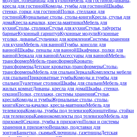
модули
Столешницы для кухни
Мебель для гостиной
Диваны,
кресла для гостиной
Комоды, тумбы для гостиной
Шкафы,
стенки, горки для гостиной
Полки, стеллажи для
гостиной
Журнальные столы, столы-книги
Кресла, стулья для
дома
Кресла-качалки, кресла-маятники
Мебель для
кухни
Столы, столики
Стулья для кухни
Стулья, табуреты
барные
Кухонный гарнитур
Кухонные модули
Кухонные
уголки, диваны
Стульчики для кормления
Системы хранения
для кухни
Мебель для ванной
Тумбы, консоли для
ванной
Шкафы, пеналы для ванной
Шкафчики, полки для
ванной
Зеркала для ванной
Аксессуары для ванной
Мебель-
трансформер
Мебель-трансформер
Кровати-
трансформеры
Детские кроватки-трансформеры
Столы-
трансформеры
Мебель для спальни
Зеркала
Комплекты мебели
для спальни
Прикроватные тумбы
Комоды и тумбы для
спальни
Туалетные столики
Шкафы для спальни
Мебель для
жилых комнат
Диваны, кресла для дома
Шкафы, стенки,
секции
Полки, стеллажи, системы хранения
Стулья,
кресла
Комоды и тумбы
Журнальные столы, столы-
книги
Кресла-качалки, кресла-маятники
Мебель для
телевизора
Комоды, тумбы под телевизор
Кронштейны, стойки
для телевизора
Каминокомплекты под телевизор
Мебель для
прихожей
Секции, тумбы в прихожую
Полки и системы
хранения в прихожую
Вешалки, подставки для
зонтов
Банкетки, скамьи
Ключницы, газетницы
Детская