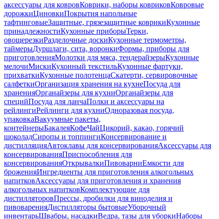
аксессуары для ковров
Коврики, наборы ковриков
Ковровые
дорожки
Циновки
Покрытия напольные
тафтинговые
Защитные, грязезащитные коврики
Кухонные
принадлежности
Кухонные приборы
Терки,
овощерезки
Разделочные доски
Кухонные термометры,
таймеры
Дуршлаги, сита, воронки
Формы, приборы для
приготовления
Молотки для мяса, тендерайзеры
Кухонные
мелочи
Миски
Кухонный текстиль
Кухонные фартуки,
прихватки
Кухонные полотенца
Скатерти, сервировочные
салфетки
Организация хранения на кухне
Посуда для
хранения
Органайзеры для кухни
Органайзеры для
специй
Посуда для ланча
Полки и аксессуары на
рейлинги
Рейлинги для кухни
Одноразовая посуда,
упаковка
Вакуумные пакеты,
контейнеры
Бакалея
Кофе
Чай
Цикорий, какао, горячий
шоколад
Сиропы и топпинги
Консервирование и
дистилляция
Автоклавы для консервирования
Аксессуары для
консервирования
Приспособления для
консервирования
Открывалки
Пивоварни
Емкости для
брожения
Ингредиенты для приготовления алкогольных
напитков
Аксессуары для приготовления и хранения
алкогольных напитков
Комплектующие для
дистилляторов
Прессы, дробилки для виноделия и
пивоварения
Дистилляторы бытовые
Уборочный
инвентарь
Швабры, насадки
Ведра, тазы для уборки
Наборы