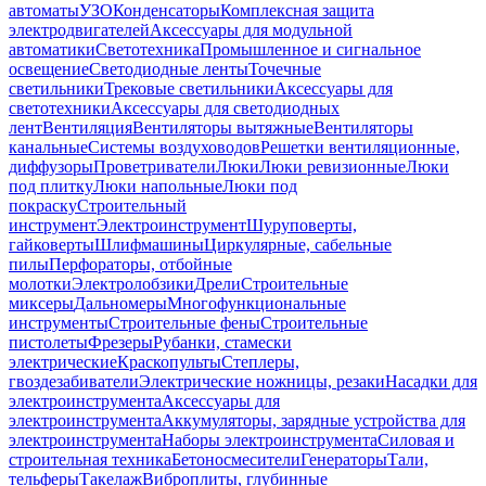
автоматы
УЗО
Конденсаторы
Комплексная защита
электродвигателей
Аксессуары для модульной
автоматики
Светотехника
Промышленное и сигнальное
освещение
Светодиодные ленты
Точечные
светильники
Трековые светильники
Аксессуары для
светотехники
Аксессуары для светодиодных
лент
Вентиляция
Вентиляторы вытяжные
Вентиляторы
канальные
Системы воздуховодов
Решетки вентиляционные,
диффузоры
Проветриватели
Люки
Люки ревизионные
Люки
под плитку
Люки напольные
Люки под
покраску
Строительный
инструмент
Электроинструмент
Шуруповерты,
гайковерты
Шлифмашины
Циркулярные, сабельные
пилы
Перфораторы, отбойные
молотки
Электролобзики
Дрели
Строительные
миксеры
Дальномеры
Многофункциональные
инструменты
Строительные фены
Строительные
пистолеты
Фрезеры
Рубанки, стамески
электрические
Краскопульты
Степлеры,
гвоздезабиватели
Электрические ножницы, резаки
Насадки для
электроинструмента
Аксессуары для
электроинструмента
Аккумуляторы, зарядные устройства для
электроинструмента
Наборы электроинструмента
Силовая и
строительная техника
Бетоносмесители
Генераторы
Тали,
тельферы
Такелаж
Виброплиты, глубинные