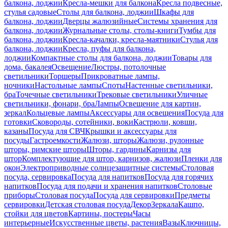
балкона, лоджии
Кресла-мешки для балкона
Кресла подвесные,
стулья садовые
Столы для балкона, лоджии
Шкафы для
балкона, лоджии
Дверцы жалюзийные
Системы хранения для
балкона, лоджии
Журнальные столы, столы-книги
Тумбы для
балкона, лоджии
Кресла-качалки, кресла-маятники
Стулья для
балкона, лоджии
Кресла, пуфы для балкона,
лоджии
Компактные столы для балкона, лоджии
Товары для
дома, бакалея
Освещение
Люстры, потолочные
светильники
Торшеры
Прикроватные лампы,
ночники
Настольные лампы
Споты
Настенные светильники,
бра
Точечные светильники
Трековые светильники
Уличные
светильники, фонари, бра
Лампы
Освещение для картин,
зеркал
Кольцевые лампы
Аксессуары для освещения
Посуда для
готовки
Сковороды, сотейники, воки
Кастрюли, ковши,
казаны
Посуда для СВЧ
Крышки и аксессуары для
посуды
Гастроемкости
Жалюзи, шторы
Жалюзи, рулонные
шторы, римские шторы
Шторы, гардины
Карнизы для
штор
Комплектующие для штор, карнизов, жалюзи
Пленки для
окон
Электроприводные солнцезащитные системы
Столовая
посуда, сервировка
Посуда для напитков
Посуда для горячих
напитков
Посуда для подачи и хранения напитков
Столовые
приборы
Столовая посуда
Посуда для сервировки
Предметы
сервировки
Детская столовая посуда
Декор
Зеркала
Кашпо,
стойки для цветов
Картины, постеры
Часы
интерьерные
Искусственные цветы, растения
Вазы
Ключницы,