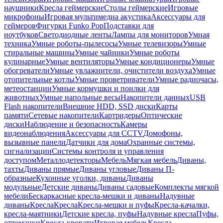
наушники
Кресла геймерские
Столы геймерские
Игровые
микрофоны
Игровая мультимедиа акустика
Аксессуары для
геймеров
Фигурки Funko Pop
Подставки для
ноутбуков
Светодиодные ленты
Лампы для мониторов
Умная
техника
Умные роботы-пылесосы
Умные телевизоры
Умные
стиральные машины
Умные чайники
Умные роботы
кулинарные
Умные вентиляторы
Умные кондиционеры
Умные
обогреватели
Умные увлажнители, очистители воздуха
Умные
отопительные котлы
Умные проветриватели
Умные радиочасы,
метеостанции
Умные кормушки и поилки для
животных
Умные напольные весы
Накопители данных
USB
Flash накопители
Внешние HDD, SSD диски
Карты
памяти
Сетевые накопители
Картридеры
Оптические
диски
Наблюдение и безопасность
Камеры
видеонаблюдения
Аксессуары для CCTV
Домофоны,
вызывные панели
Датчики для дома
Охранные системы,
сигнализации
Системы контроля и управления
доступом
Металлодетекторы
Мебель
Мягкая мебель
Диваны,
тахты
Диваны прямые
Диваны угловые
Диваны П-
образные
Кухонные уголки, диваны
Диваны
модульные
Детские диваны
Диваны садовые
Комплекты мягкой
мебели
Бескаркасные кресла-мешки и диваны
Надувные
диваны
Кресла
Кресла
Кресла-мешки и пуфы
Кресла-качалки,
кресла-маятники
Детские кресла, пуфы
Надувные кресла
Пуфы,
оттоманки
Кресла-кровати
Игровая мебель
Кресла