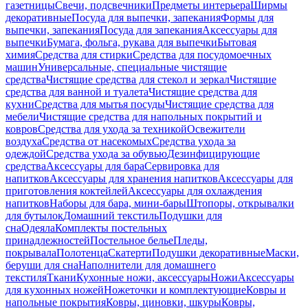
газетницы
Свечи, подсвечники
Предметы интерьера
Ширмы
декоративные
Посуда для выпечки, запекания
Формы для
выпечки, запекания
Посуда для запекания
Аксессуары для
выпечки
Бумага, фольга, рукава для выпечки
Бытовая
химия
Средства для стирки
Средства для посудомоечных
машин
Универсальные, специальные чистящие
средства
Чистящие средства для стекол и зеркал
Чистящие
средства для ванной и туалета
Чистящие средства для
кухни
Средства для мытья посуды
Чистящие средства для
мебели
Чистящие средства для напольных покрытий и
ковров
Средства для ухода за техникой
Освежители
воздуха
Средства от насекомых
Средства ухода за
одеждой
Средства ухода за обувью
Дезинфицирующие
средства
Аксессуары для бара
Сервировка для
напитков
Аксессуары для хранения напитков
Аксессуары для
приготовления коктейлей
Аксессуары для охлаждения
напитков
Наборы для бара, мини-бары
Штопоры, открывалки
для бутылок
Домашний текстиль
Подушки для
сна
Одеяла
Комплекты постельных
принадлежностей
Постельное белье
Пледы,
покрывала
Полотенца
Скатерти
Подушки декоративные
Маски,
беруши для сна
Наполнители для домашнего
текстиля
Ткани
Кухонные ножи, аксессуары
Ножи
Аксессуары
для кухонных ножей
Ножеточки и комплектующие
Ковры и
напольные покрытия
Ковры, циновки, шкуры
Ковры,