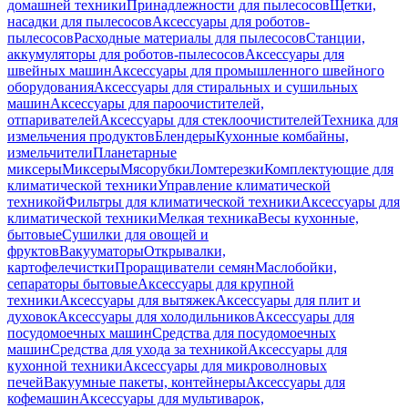
домашней техники
Принадлежности для пылесосов
Щетки,
насадки для пылесосов
Аксессуары для роботов-
пылесосов
Расходные материалы для пылесосов
Станции,
аккумуляторы для роботов-пылесосов
Аксессуары для
швейных машин
Аксессуары для промышленного швейного
оборудования
Аксессуары для стиральных и сушильных
машин
Аксессуары для пароочистителей,
отпаривателей
Аксессуары для стеклоочистителей
Техника для
измельчения продуктов
Блендеры
Кухонные комбайны,
измельчители
Планетарные
миксеры
Миксеры
Мясорубки
Ломтерезки
Комплектующие для
климатической техники
Управление климатической
техникой
Фильтры для климатической техники
Аксессуары для
климатической техники
Мелкая техника
Весы кухонные,
бытовые
Сушилки для овощей и
фруктов
Вакууматоры
Открывалки,
картофелечистки
Проращиватели семян
Маслобойки,
сепараторы бытовые
Аксессуары для крупной
техники
Аксессуары для вытяжек
Аксессуары для плит и
духовок
Аксессуары для холодильников
Аксессуары для
посудомоечных машин
Средства для посудомоечных
машин
Средства для ухода за техникой
Аксессуары для
кухонной техники
Аксессуары для микроволновых
печей
Вакуумные пакеты, контейнеры
Аксессуары для
кофемашин
Аксессуары для мультиварок,