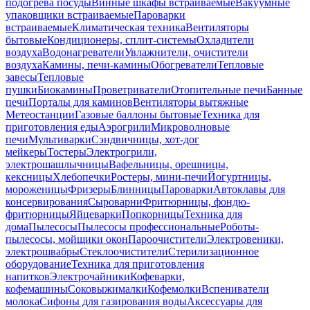
подогрева посуды
Винные шкафы встраиваемые
Вакуумные
упаковщики встраиваемые
Пароварки
встраиваемые
Климатическая техника
Вентиляторы
бытовые
Кондиционеры, сплит-системы
Охладители
воздуха
Водонагреватели
Увлажнители, очистители
воздуха
Камины, печи-камины
Обогреватели
Тепловые
завесы
Тепловые
пушки
Биокамины
Проветриватели
Отопительные печи
Банные
печи
Порталы для каминов
Вентиляторы вытяжные
Метеостанции
Газовые баллоны бытовые
Техника для
приготовления еды
Аэрогрили
Микроволновые
печи
Мультиварки
Сэндвичницы, хот-дог
мейкеры
Тостеры
Электрогрили,
электрошашлычницы
Вафельницы, орешницы,
кексницы
Хлебопечки
Ростеры, мини-печи
Йогуртницы,
мороженицы
Фризеры
Блинницы
Пароварки
Автоклавы для
консервирования
Сыроварни
Фритюрницы, фондю-
фритюрницы
Яйцеварки
Попкорницы
Техника для
дома
Пылесосы
Пылесосы профессиональные
Роботы-
пылесосы, мойщики окон
Пароочистители
Электровеники,
электрошвабры
Стеклоочистители
Стерилизационное
оборудование
Техника для приготовления
напитков
Электрочайники
Кофеварки,
кофемашины
Соковыжималки
Кофемолки
Вспениватели
молока
Сифоны для газирования воды
Аксессуары для