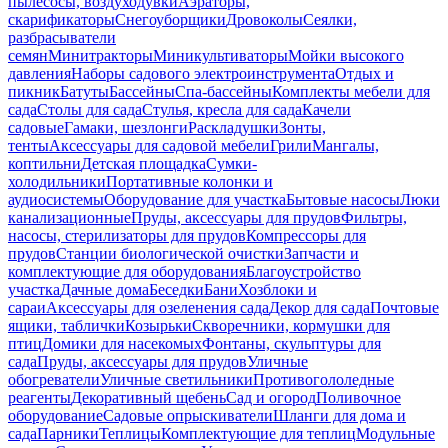
пылесосы, воздуходувки
Аэраторы,
скарификаторы
Снегоуборщики
Дровоколы
Сеялки,
разбрасыватели
семян
Минитракторы
Миникультиваторы
Мойки высокого
давления
Наборы садового электроинструмента
Отдых и
пикник
Батуты
Бассейны
Спа-бассейны
Комплекты мебели для
сада
Столы для сада
Стулья, кресла для сада
Качели
садовые
Гамаки, шезлонги
Раскладушки
Зонты,
тенты
Аксессуары для садовой мебели
Грили
Мангалы,
коптильни
Детская площадка
Сумки-
холодильники
Портативные колонки и
аудиосистемы
Оборудование для участка
Бытовые насосы
Люки
канализационные
Пруды, аксессуары для прудов
Фильтры,
насосы, стерилизаторы для прудов
Компрессоры для
прудов
Станции биологической очистки
Запчасти и
комплектующие для оборудования
Благоустройство
участка
Дачные дома
Беседки
Бани
Хозблоки и
сараи
Аксессуары для озеленения сада
Декор для сада
Почтовые
ящики, таблички
Козырьки
Скворечники, кормушки для
птиц
Домики для насекомых
Фонтаны, скульптуры для
сада
Пруды, аксессуары для прудов
Уличные
обогреватели
Уличные светильники
Противогололедные
реагенты
Декоративный щебень
Сад и огород
Поливочное
оборудование
Садовые опрыскиватели
Шланги для дома и
сада
Парники
Теплицы
Комплектующие для теплиц
Модульные