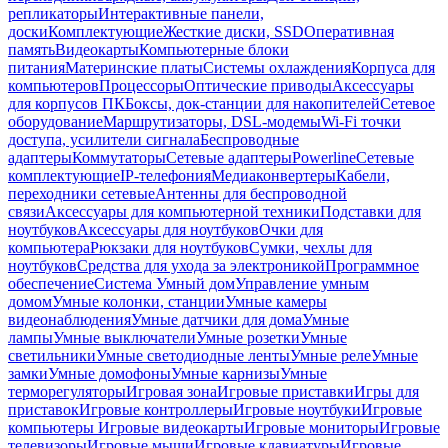
репликаторы
Интерактивные панели,
доски
Комплектующие
Жесткие диски, SSD
Оперативная
память
Видеокарты
Компьютерные блоки
питания
Материнские платы
Системы охлаждения
Корпуса для
компьютеров
Процессоры
Оптические приводы
Аксессуары
для корпусов ПК
Боксы, док-станции для накопителей
Сетевое
оборудование
Маршрутизаторы, DSL-модемы
Wi-Fi точки
доступа, усилители сигнала
Беспроводные
адаптеры
Коммутаторы
Сетевые адаптеры
Powerline
Сетевые
комплектующие
IP-телефония
Медиаконвертеры
Кабели,
переходники сетевые
Антенны для беспроводной
связи
Аксессуары для компьютерной техники
Подставки для
ноутбуков
Аксессуары для ноутбуков
Очки для
компьютера
Рюкзаки для ноутбуков
Сумки, чехлы для
ноутбуков
Средства для ухода за электроникой
Программное
обеспечение
Система Умный дом
Управление умным
домом
Умные колонки, станции
Умные камеры
видеонаблюдения
Умные датчики для дома
Умные
лампы
Умные выключатели
Умные розетки
Умные
светильники
Умные светодиодные ленты
Умные реле
Умные
замки
Умные домофоны
Умные карнизы
Умные
терморегуляторы
Игровая зона
Игровые приставки
Игры для
приставок
Игровые контроллеры
Игровые ноутбуки
Игровые
компьютеры
Игровые видеокарты
Игровые мониторы
Игровые
телевизоры
Игровые мыши
Игровые клавиатуры
Игровые