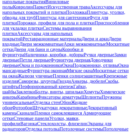
напольные покрытия
Виниловые
полы
Ковролин
Паркет
Искусственная трава
Аксессуары для
напольных покрытий и плитки
Подложка
Плинтусы, уголки,
обводы для труб
Плинтусы для сантехники
Фуги для
плитки
Порожки, профили для пола и плитки
Приспособления
для укладки плитки
Системы выравнивания
плитки
Аксессуары для напольных
покрытий
Реставрационные материалы
Двери и арки
Двери
входные
Двери межкомнатные
Арки межкомнатные
Москитные
сетки
Двери для бани и сауны
Коробки и
фурнитура
Наличники, коробки, доборы
Ручки дверные
Замки
дверные
Петли дверные
Фурнитура дверная
Доводчики
дверные
Окна и подоконники
Окна
Подоконники, отливы
Окна
мансардные
Фурнитура оконная
Мягкие окна
Москитные сетки
на окна
Жалюзи уличные
Пленки солнцезащитные
Крепежные
изделия
Саморезы, шурупы
Гвозди
Анкеры, дюбели
Скобы,
штифты
Перфорированный крепеж
Гайки,
шайбы
Заклепки
Болты, винты, шпильки
Хомуты
Химические
анкеры
Карабины
Фиксаторы арматуры
Шплинты
Пружины
универсальные
Отделка стен
Обои
Жидкие
обои
Фотообои
Штукатурки декоративные
Декоративный
камень
Скинали
Пленки самоклеящиеся
Армирующие
сетки
Стеновые панели
Уголки, маяки,
профили
Вагонка
Стеклохолсты, флизелин
Экраны для
радиаторов
Отделка потолка
Потолочные системы
Потолочные