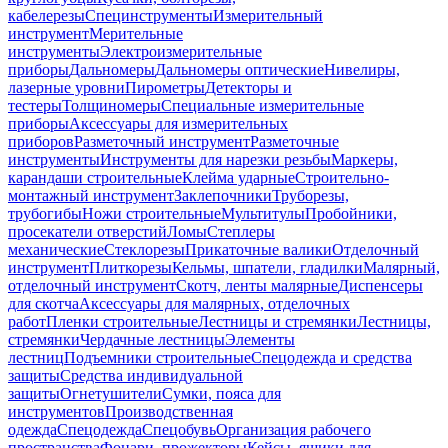
кабелерезы
Специнструменты
Измерительный
инструмент
Мерительные
инструменты
Электроизмерительные
приборы
Дальномеры
Дальномеры оптические
Нивелиры,
лазерные уровни
Пирометры
Детекторы и
тестеры
Толщиномеры
Специальные измерительные
приборы
Аксессуары для измерительных
приборов
Разметочный инструмент
Разметочные
инструменты
Инструменты для нарезки резьбы
Маркеры,
карандаши строительные
Клейма ударные
Строительно-
монтажный инструмент
Заклепочники
Труборезы,
трубогибы
Ножи строительные
Мультитулы
Пробойники,
просекатели отверстий
Ломы
Степлеры
механические
Стеклорезы
Прикаточные валики
Отделочный
инструмент
Плиткорезы
Кельмы, шпатели, гладилки
Малярный,
отделочный инструмент
Скотч, ленты малярные
Диспенсеры
для скотча
Аксессуары для малярных, отделочных
работ
Пленки строительные
Лестницы и стремянки
Лестницы,
стремянки
Чердачные лестницы
Элементы
лестниц
Подъемники строительные
Спецодежда и средства
защиты
Средства индивидуальной
защиты
Огнетушители
Сумки, пояса для
инструментов
Производственная
одежда
Спецодежда
Спецобувь
Организация рабочего
пространства
Фонари, прожекторы
Кейсы, ящики для