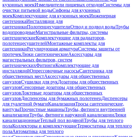
кухонных моек
Измельчители пищевых отходов
Системы для
очистки питьевой воды
Сифоны для кухонных
моек
Комплектующие для кухонных моек
Инженерная
сантехника
Инсталляции для
сантехники
Полотенцесушители
Отвод и подвод воды
Трубы
водопроводные
Магистральные фильтры, системы
сантехнические
Комплектующие для радиаторов,
полотенцесушителей
Монтажные комплекты для
сантехники
Регулирующая арматура
Системы защиты от
протечек
Люки сантехнические
Аксессуары для
магистральных фильтров, систем
сантехнических
Фитинги
Комплектующие для
инсталляций
Опрессовочные насосы
Сантехника для
общественных мест
Аксессуары для общественных
санузлов
Сушилки для рук
Дозаторы для общественных
санузлов
Сенсорные дозаторы для общественных
санузлов
Локтевые дозаторы для общественных
санузлов
Диспенсеры для бумажных полотенец
Диспенсеры
для туалетной бумаги
Канализация
Тросы сантехнические,
вантузы
Прочистные машины
Трубы, фитинги внутренней
канализации
Трубы, фитинги наружной канализации
Люки
канализационные
Теплый пол водяной
Трубы для теплого
пола
Коллекторы и комплектующие
Термостатика для теплого
пола
Автоматика для теплого
пола
Строительство
Строительные смеси и грунтовки
Клеевые