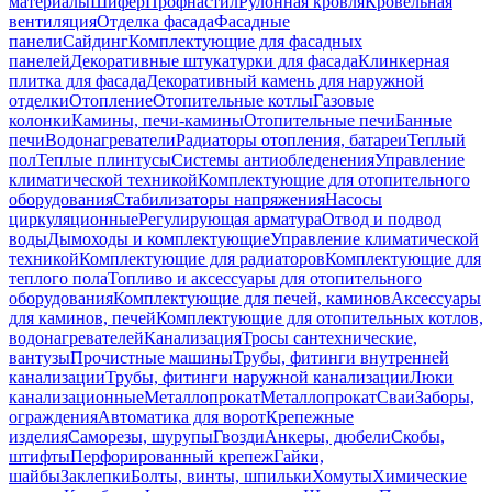
материалы
Шифер
Профнастил
Рулонная кровля
Кровельная
вентиляция
Отделка фасада
Фасадные
панели
Сайдинг
Комплектующие для фасадных
панелей
Декоративные штукатурки для фасада
Клинкерная
плитка для фасада
Декоративный камень для наружной
отделки
Отопление
Отопительные котлы
Газовые
колонки
Камины, печи-камины
Отопительные печи
Банные
печи
Водонагреватели
Радиаторы отопления, батареи
Теплый
пол
Теплые плинтусы
Системы антиобледенения
Управление
климатической техникой
Комплектующие для отопительного
оборудования
Стабилизаторы напряжения
Насосы
циркуляционные
Регулирующая арматура
Отвод и подвод
воды
Дымоходы и комплектующие
Управление климатической
техникой
Комплектующие для радиаторов
Комплектующие для
теплого пола
Топливо и аксессуары для отопительного
оборудования
Комплектующие для печей, каминов
Аксессуары
для каминов, печей
Комплектующие для отопительных котлов,
водонагревателей
Канализация
Тросы сантехнические,
вантузы
Прочистные машины
Трубы, фитинги внутренней
канализации
Трубы, фитинги наружной канализации
Люки
канализационные
Металлопрокат
Металлопрокат
Сваи
Заборы,
ограждения
Автоматика для ворот
Крепежные
изделия
Саморезы, шурупы
Гвозди
Анкеры, дюбели
Скобы,
штифты
Перфорированный крепеж
Гайки,
шайбы
Заклепки
Болты, винты, шпильки
Хомуты
Химические