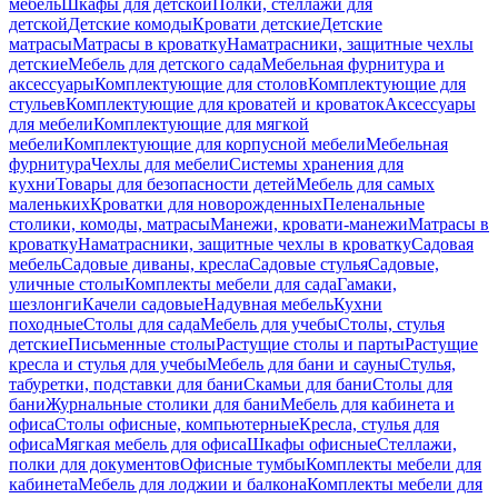
мебель
Шкафы для детской
Полки, стеллажи для
детской
Детские комоды
Кровати детские
Детские
матрасы
Матрасы в кроватку
Наматрасники, защитные чехлы
детские
Мебель для детского сада
Мебельная фурнитура и
аксессуары
Комплектующие для столов
Комплектующие для
стульев
Комплектующие для кроватей и кроваток
Аксессуары
для мебели
Комплектующие для мягкой
мебели
Комплектующие для корпусной мебели
Мебельная
фурнитура
Чехлы для мебели
Системы хранения для
кухни
Товары для безопасности детей
Мебель для самых
маленьких
Кроватки для новорожденных
Пеленальные
столики, комоды, матрасы
Манежи, кровати-манежи
Матрасы в
кроватку
Наматрасники, защитные чехлы в кроватку
Садовая
мебель
Садовые диваны, кресла
Садовые стулья
Садовые,
уличные столы
Комплекты мебели для сада
Гамаки,
шезлонги
Качели садовые
Надувная мебель
Кухни
походные
Столы для сада
Мебель для учебы
Столы, стулья
детские
Письменные столы
Растущие столы и парты
Растущие
кресла и стулья для учебы
Мебель для бани и сауны
Стулья,
табуретки, подставки для бани
Скамьи для бани
Столы для
бани
Журнальные столики для бани
Мебель для кабинета и
офиса
Столы офисные, компьютерные
Кресла, стулья для
офиса
Мягкая мебель для офиса
Шкафы офисные
Стеллажи,
полки для документов
Офисные тумбы
Комплекты мебели для
кабинета
Мебель для лоджии и балкона
Комплекты мебели для