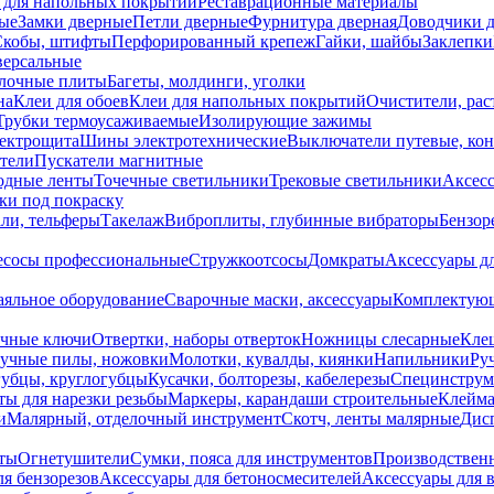
 для напольных покрытий
Реставрационные материалы
ые
Замки дверные
Петли дверные
Фурнитура дверная
Доводчики 
Скобы, штифты
Перфорированный крепеж
Гайки, шайбы
Заклепки
ерсальные
лочные плиты
Багеты, молдинги, уголки
на
Клеи для обоев
Клеи для напольных покрытий
Очистители, рас
Трубки термоусаживаемые
Изолирующие зажимы
лектрощита
Шины электротехнические
Выключатели путевые, ко
атели
Пускатели магнитные
одные ленты
Точечные светильники
Трековые светильники
Аксесс
и под покраску
ли, тельферы
Такелаж
Виброплиты, глубинные вибраторы
Бензор
сосы профессиональные
Стружкоотсосы
Домкраты
Аксессуары д
аяльное оборудование
Сварочные маски, аксессуары
Комплектующ
ечные ключи
Отвертки, наборы отверток
Ножницы слесарные
Кле
учные пилы, ножовки
Молотки, кувалды, киянки
Напильники
Ру
убцы, круглогубцы
Кусачки, болторезы, кабелерезы
Специнструм
ы для нарезки резьбы
Маркеры, карандаши строительные
Клейма
и
Малярный, отделочный инструмент
Скотч, ленты малярные
Дисп
иты
Огнетушители
Сумки, пояса для инструментов
Производствен
я бензорезов
Аксессуары для бетоносмесителей
Аксессуары для 