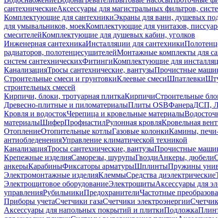
сантехнические
Аксессуары для магистральных фильтров, сист
Комплектующие для сантехники
Экраны для ванн, душевых по
для умывальников, моек
Комплектующие для унитазов, писсуар
смесителей
Комплектующие для душевых кабин, уголков
Инженерная сантехника
Инсталляции для сантехники
Полотенц
радиаторов, полотенцесушителей
Монтажные комплекты для с
систем сантехнических
Фитинги
Комплектующие для инсталля
Канализация
Тросы сантехнические, вантузы
Прочистные маши
Строительные смеси и грунтовки
Клеевые смеси
Шпатлевки
Шту
строительных смесей
Кирпичи, блоки, тротуарная плитка
Кирпичи
Строительные бло
Древесно-плитные и пиломатериалы
Плиты OSB
Фанера
ДСП, 
Кровля и водосток
Черепица и кровельные материалы
Водосточ
материалы
Шифер
Профнастил
Рулонная кровля
Кровельная вен
Отопление
Отопительные котлы
Газовые колонки
Камины, печи
антиобледенения
Управление климатической техникой
Канализация
Тросы сантехнические, вантузы
Прочистные маши
Крепежные изделия
Саморезы, шурупы
Гвозди
Анкеры, дюбели
анкеры
Карабины
Фиксаторы арматуры
Шплинты
Пружины унив
Электромонтажные изделия
Клеммы
Средства диэлектрические
Электрощитовое оборудование
Электрощиты
Аксессуары для э
управления
Рубильники
Предохранители
Частотные преобразов
Приборы учета
Счетчики газа
Счетчики электроэнергии
Счетчи
Аксессуары для напольных покрытий и плитки
Подложка
Плинт