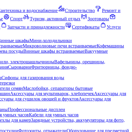
антехника и водоснабжение
Строительство
Ремонт и
ье
Спорт
Туризм, активный отдых
Зоотовары
я
Запчасти и принадлежности
Сертификаты
Услуги
Винные шкафы
Мини-холодильники
траиваемые
Микроволновые печи встраиваемые
Кофемашины
ева посуды
Винные шкафы встраиваемые
Вакуумные
рили, электрошашлычницы
Вафельницы, орешницы,
ания
Сыроварни
Фритюрницы, фондю-
а
Сифоны для газирования воды
терезки
тели семян
Маслобойки, сепараторы бытовые
машин
Аксессуары для мультиварок, хлебопечек
Аксессуары для
ссуары для сушилок овощей и фруктов
Аксессуары для
раны
Профессиональные дисплеи
я умных часов
Кабели для умных часов
ехлы для камер
Зарядные устройства, аккумуляторы для фото,
тостудии
Фотозонты, отражатели
Оборудование для предметной