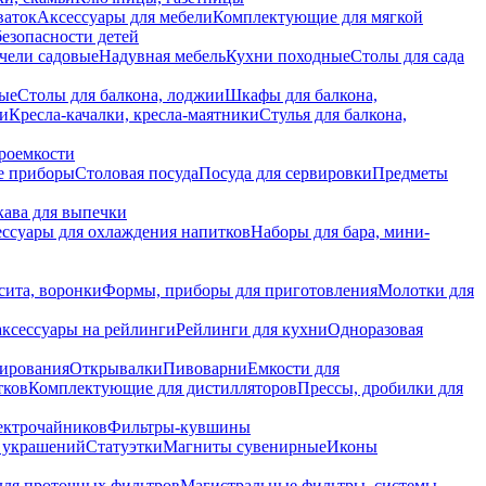
ваток
Аксессуары для мебели
Комплектующие для мягкой
безопасности детей
чели садовые
Надувная мебель
Кухни походные
Столы для сада
вые
Столы для балкона, лоджии
Шкафы для балкона,
ии
Кресла-качалки, кресла-маятники
Стулья для балкона,
роемкости
е приборы
Столовая посуда
Посуда для сервировки
Предметы
укава для выпечки
ссуары для охлаждения напитков
Наборы для бара, мини-
сита, воронки
Формы, приборы для приготовления
Молотки для
аксессуары на рейлинги
Рейлинги для кухни
Одноразовая
вирования
Открывалки
Пивоварни
Емкости для
тков
Комплектующие для дистилляторов
Прессы, дробилки для
лектрочайников
Фильтры-кувшины
я украшений
Статуэтки
Магниты сувенирные
Иконы
ля проточных фильтров
Магистральные фильтры, системы