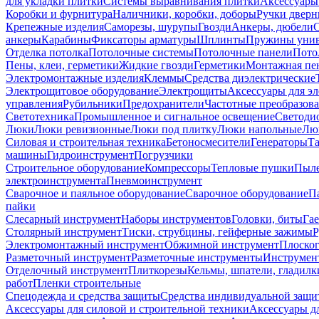
для укладки плитки
Системы выравнивания плитки
Аксессуары
Коробки и фурнитура
Наличники, коробки, доборы
Ручки дверн
Крепежные изделия
Саморезы, шурупы
Гвозди
Анкеры, дюбели
анкеры
Карабины
Фиксаторы арматуры
Шплинты
Пружины унив
Отделка потолка
Потолочные системы
Потолочные панели
Пото
Пены, клеи, герметики
Жидкие гвозди
Герметики
Монтажная пе
Электромонтажные изделия
Клеммы
Средства диэлектрические
Электрощитовое оборудование
Электрощиты
Аксессуары для э
управления
Рубильники
Предохранители
Частотные преобразов
Светотехника
Промышленное и сигнальное освещение
Светоди
Люки
Люки ревизионные
Люки под плитку
Люки напольные
Люк
Силовая и строительная техника
Бетоносмесители
Генераторы
Та
машины
Гидроинструмент
Погрузчики
Строительное оборудование
Компрессоры
Тепловые пушки
Пыле
электроинструмента
Пневмоинструмент
Сварочное и паяльное оборудование
Сварочное оборудование
П
пайки
Слесарный инструмент
Наборы инструментов
Головки, биты
Га
Столярный инструмент
Тиски, струбцины, гейферные зажимы
Р
Электромонтажный инструмент
Обжимной инструмент
Плоског
Разметочный инструмент
Разметочные инструменты
Инструмент
Отделочный инструмент
Плиткорезы
Кельмы, шпатели, гладилк
работ
Пленки строительные
Спецодежда и средства защиты
Средства индивидуальной защ
Аксессуары для силовой и строительной техники
Аксессуары дл