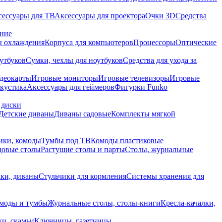
сессуары для ТВ
Аксессуары для проектора
Очки 3D
Средства
ание
 охлаждения
Корпуса для компьютеров
Процессоры
Оптические
утбуков
Сумки, чехлы для ноутбуков
Средства для ухода за
деокарты
Игровые мониторы
Игровые телевизоры
Игровые
акустика
Аксессуары для геймеров
Фигурки Funko
 диски
Детские диваны
Диваны садовые
Комплекты мягкой
ики, комоды
Тумбы под ТВ
Комоды пластиковые
довые столы
Растущие столы и парты
Столы, журнальные
ки, диваны
Стульчики для кормления
Системы хранения для
моды и тумбы
Журнальные столы, столы-книги
Кресла-качалки,
ки, скамьи
Ключницы, газетницы