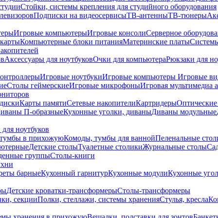
студии
Стойки, системы крепления для студийного оборудования
елевизоров
Подписки на видеосервисы
ТВ-антенны
ТВ-тюнеры
Ак
теры
Игровые компьютеры
Игровые консоли
Серверное оборудов
карты
Компьютерные блоки питания
Материнские платы
Системы
накопителей
ов
Аксессуары для ноутбуков
Очки для компьютера
Рюкзаки для но
контроллеры
Игровые ноутбуки
Игровые компьютеры
Игровые ви
ие
Столы геймерские
Игровые микрофоны
Игровая мультимедиа 
ониторов
диски
Карты памяти
Сетевые накопители
Картридеры
Оптические
иваны П-образные
Кухонные уголки, диваны
Диваны модульные
 для ноутбуков
тумбы в прихожую
Комоды, тумбы для ванной
Пеленальные стол
ьютерные
Детские столы
Туалетные столики
Журнальные столы
Са
денные группы
Столы-книги
ухни
уреты барные
Кухонный гарнитур
Кухонные модули
Кухонные угол
ры
Детские кроватки-трансформеры
Столы-трансформеры
ки, секции
Полки, стеллажи, системы хранения
Стулья, кресла
Ко
емы хранения в прихожую
Вешалки, подставки для зонтов
Банкет