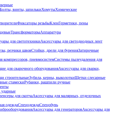
дверные
Болты, винты, шпильки
Хомуты
Химические
творители
Фиксаторы резьбы
Клеи
Герметики, пены
нцевые
Трансформаторы
Аппаратура
уары для светотехники
Аксессуары для светодиодных лент
езы, резчики швов
Стойки, дрели для бурения
Затирочные
ля компрессоров, пневмосистем
Системы пылеудаления для
ие для сварочного оборудования
Аксессуары для сварки,
щи строительные
Зубила, керны, выколотки
Щетки слесарные
чные стамески
Рубанки, рашпили ручные
енты
 ударные
енсеры для скотча
Аксессуары для малярных, отделочных
ная одежда
Спецодежда
Спецобувь
виброоборудования
Аксессуары для генераторов
Аксессуары для