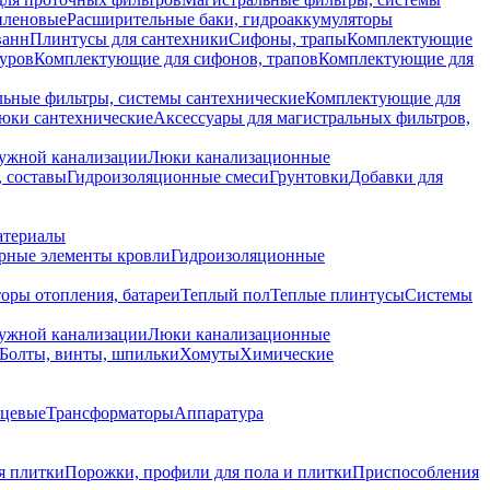
иленовые
Расширительные баки, гидроаккумуляторы
ванн
Плинтусы для сантехники
Сифоны, трапы
Комплектующие
уров
Комплектующие для сифонов, трапов
Комплектующие для
ьные фильтры, системы сантехнические
Комплектующие для
юки сантехнические
Аксессуары для магистральных фильтров,
ружной канализации
Люки канализационные
 составы
Гидроизоляционные смеси
Грунтовки
Добавки для
атериалы
рные элементы кровли
Гидроизоляционные
оры отопления, батареи
Теплый пол
Теплые плинтусы
Системы
ружной канализации
Люки канализационные
Болты, винты, шпильки
Хомуты
Химические
нцевые
Трансформаторы
Аппаратура
я плитки
Порожки, профили для пола и плитки
Приспособления