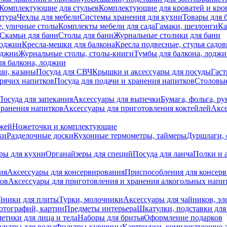
Комплектующие для стульев
Комплектующие для кроватей и кро
итура
Чехлы для мебели
Системы хранения для кухни
Товары для 
, уличные столы
Комплекты мебели для сада
Гамаки, шезлонги
Ка
Скамьи для бани
Столы для бани
Журнальные столики для бани
лоджии
Кресла-мешки для балкона
Кресла подвесные, стулья садо
оджии
Журнальные столы, столы-книги
Тумбы для балкона, лодж
я балкона, лоджии
ши, казаны
Посуда для СВЧ
Крышки и аксессуары для посуды
Гаст
орячих напитков
Посуда для подачи и хранения напитков
Столовы
Посуда для запекания
Аксессуары для выпечки
Бумага, фольга, р
хранения напитков
Аксессуары для приготовления коктейлей
Аксе
ожей
Ножеточки и комплектующие
ки
Разделочные доски
Кухонные термометры, таймеры
Дуршлаги, 
ры для кухни
Органайзеры для специй
Посуда для ланча
Полки и 
ия
Аксессуары для консервирования
Приспособления для консер
ков
Аксессуары для приготовления и хранения алкогольных напи
йники для плиты
Турки, молочники
Аксессуары для чайников, э
отографий, картин
Предметы интерьера
Шкатулки, подставки дл
етики для лица и тела
Наборы для бритья
Оформление подарков
льтры для воды
Фильтры-кувшины
Картриджи, комплектующие д