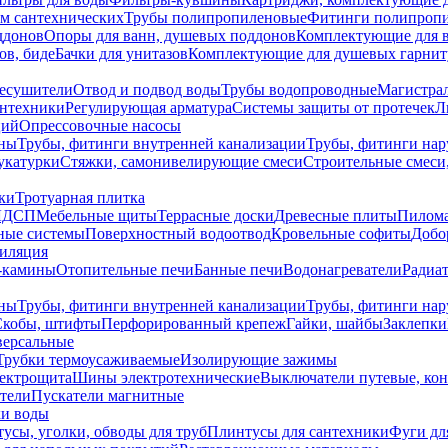
ем сантехнических
Трубы полипропиленовые
Фитинги полипроп
ддонов
Опоры для ванн, душевых поддонов
Комплектующие для 
ов, биде
Бачки для унитазов
Комплектующие для душевых гарнит
есушители
Отвод и подвод воды
Трубы водопроводные
Магистрал
антехники
Регулирующая арматура
Системы защиты от протечек
Л
ций
Опрессовочные насосы
ны
Трубы, фитинги внутренней канализации
Трубы, фитинги на
катурки
Стяжки, самонивелирующие смеси
Строительные смеси,
ки
Тротуарная плитка
ЛДСП
Мебельные щиты
Террасные доски
Древесные плиты
Пилом
ные системы
Поверхностный водоотвод
Кровельные софиты
Добо
тиляция
-камины
Отопительные печи
Банные печи
Водонагреватели
Радиат
ны
Трубы, фитинги внутренней канализации
Трубы, фитинги на
Скобы, штифты
Перфорированный крепеж
Гайки, шайбы
Заклепки
ерсальные
Трубки термоусаживаемые
Изолирующие зажимы
лектрощита
Шины электротехнические
Выключатели путевые, ко
атели
Пускатели магнитные
ки воды
усы, уголки, обводы для труб
Плинтусы для сантехники
Фуги дл