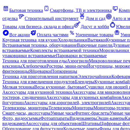
Бытовая техника
Смартфоны, ТВ и электроника
Комп
отделка
Строительный инструмент
Дом и сад
Авто и 
Товары для бизнеса, склада и офиса
Досуг и хобби
Ювели
Все акции
Оплата частями
Уцененные товары
Умны
Крупная техника для кухни
Холодильники
Вытяжки
Кухонные 
Встраиваемая техника, оборудование
Варочные панели
Духовые
встраиваемые
Комплекты встраиваемой техники
Морозильники 
упаковщики встраиваемые
Пароварки встраиваемые
Техника для приготовления еды
Аэрогрили
Микроволновые пе
кексницы
Хлебопечки
Ростеры, мини-печи
Йогуртницы, морож
фритюрницы
Яйцеварки
Попкорницы
Техника для приготовления напитков
Электрочайники
Кофевар
Техника для измельчения продуктов
Блендеры
Кухонные комбай
Мелкая техника
Весы кухонные, бытовые
Сушилки для овощей 
Аксессуары для кухонной техники
Аксессуары для микроволно
тостеров, сэндвичниц
Аксессуары для кухонных комбайнов
Акс
йогуртниц
Аксессуары для аэрогрилей, электрогрилей
Аксессуа
Телевизоры, мониторы
Телевизоры
Мониторы
Мониторы-телеви
Смарт-часы, аксессуары
Умные часы
Фитнес-браслеты
Умные ча
Фото, видеосъемка
Фотоаппараты
Видеокамеры
Экшн-камеры
Ка
видеокамер
Аксессуары для объективов
Штативы
Цифровые фот
Оборудование для фотостудии
Кольцевые лампы
Фоны для фото