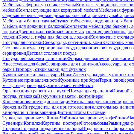
Мебельная фурнитура и аксессуары
Комплектующие для столов
мебели
Комплектующие для корпусной мебели
Мебельная фурн
Садовая мебель
Садовые диваны, кресла
Садовые стулья
Садовые
Мебель для бани и сауны
Стулья, табуретки, подставки для бани
Мебель для лоджии и балкона
Комплекты мебели для балкона, 
лоджии
Дверцы жалюзийные
Системы хранения для балкона, л
лоджии
Кресла, пуфы для балкона, лоджии
Компактные столы дл
Посуда для готовки
Сковороды, сотейники, воки
Кастрюли, ков
Столовая посуда, сервировка
Посуда для напитков
Посуда для г
сервировки
Детская столовая посуда
Посуда для выпечки, запекания
Формы для выпечки, запекания
Аксессуары для бара
Сервировка для напитков
Аксессуары для 
бары
Штопоры, открывалки для бутылок
Кухонные ножи, аксессуары
Ножи
Аксессуары для кухонных н
Кухонные принадлежности
Кухонные приборы
Терки, овощерез
мяса, тендерайзеры
Кухонные мелочи
Миски
Организация хранения на кухне
Посуда для хранения
Органайзе
посуда, упаковка
Вакуумные пакеты, контейнеры
Консервирование и дистилляция
Автоклавы для консервирован
брожения
Ингредиенты для приготовления алкогольных напит
виноделия и пивоварения
Дистилляторы бытовые
Турки, заварочные чайники
Чайники заварочные, кофейники
Ча
Сувениры
Копилки
Картины, постеры
Фотоальбомы
Рамки для ф
Подарки
Подарки, подарочные наборы
Подарочные наборы косм
Водоснабжение
Водонагреватели
Бытовые насосы
Проточные фи