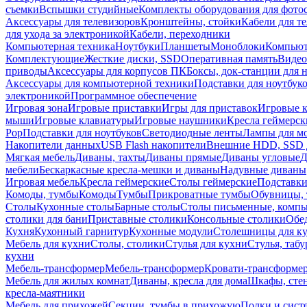
съемки
Вспышки студийные
Комплекты оборудования для фото
Аксессуары для телевизоров
Кронштейны, стойки
Кабели для т
для ухода за электроникой
Кабели, переходники
Компьютерная техника
Ноутбуки
Планшеты
Моноблоки
Компью
Комплектующие
Жесткие диски, SSD
Оперативная память
Видео
приводы
Аксессуары для корпусов ПК
Боксы, док-станции для 
Аксессуары для компьютерной техники
Подставки для ноутбук
электроникой
Программное обеспечение
Игровая зона
Игровые приставки
Игры для приставок
Игровые 
мыши
Игровые клавиатуры
Игровые наушники
Кресла геймерск
Pop
Подставки для ноутбуков
Светодиодные ленты
Лампы для м
Накопители данных
USB Flash накопители
Внешние HDD, SSD 
Мягкая мебель
Диваны, тахты
Диваны прямые
Диваны угловые
Д
мебели
Бескаркасные кресла-мешки и диваны
Надувные диваны
Игровая мебель
Кресла геймерские
Столы геймерские
Подставки
Комоды, тумбы
Комоды
Тумбы
Прикроватные тумбы
Обувницы, 
Столы
Кухонные столы
Барные столы
Столы письменные, комп
столики для бани
Приставные столики
Консольные столики
Обе
Кухня
Кухонный гарнитур
Кухонные модули
Столешницы для к
Мебель для кухни
Столы, столики
Стулья для кухни
Стулья, таб
кухни
Мебель-трансформер
Мебель-трансформер
Кровати-трансформе
Мебель для жилых комнат
Диваны, кресла для дома
Шкафы, стен
кресла-маятники
Мебель для прихожей
Секции, тумбы в прихожую
Полки и сист