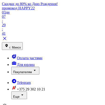
Скидки до 80% ко Дню Рождения!
промокод HAPPY22
03
дн
07
:
29
:
41
г. Минск
Оплата частями
Для юрлиц
Покупателям
Telegram
+375 29
302 10 21
Еще