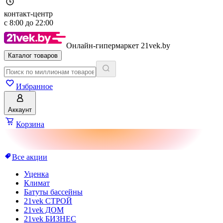
контакт-центр
с
8:00
до
22:00
Онлайн-гипермаркет 21vek.by
Каталог товаров
Избранное
Аккаунт
Корзина
Все акции
Уценка
Климат
Батуты бассейны
21vek СТРОЙ
21vek ДОМ
21vek БИЗНЕС