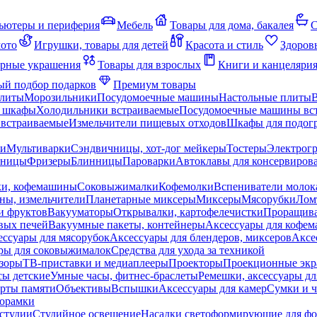
ьютеры и периферия
Мебель
Товары для дома, бакалея
С
мото
Игрушки, товары для детей
Красота и стиль
Здоров
рные украшения
Товары для взрослых
Книги и канцеляри
й подбор подарков
Премиум товары
плиты
Морозильники
Посудомоечные машины
Настольные плиты
 шкафы
Холодильники встраиваемые
Посудомоечные машины вс
встраиваемые
Измельчители пищевых отходов
Шкафы для подогр
чи
Мультиварки
Сэндвичницы, хот-дог мейкеры
Тостеры
Электрог
еницы
Фризеры
Блинницы
Пароварки
Автоклавы для консервиров
ки, кофемашины
Соковыжималки
Кофемолки
Вспениватели молок
ны, измельчители
Планетарные миксеры
Миксеры
Мясорубки
Лом
и фруктов
Вакууматоры
Открывалки, картофелечистки
Проращива
вых печей
Вакуумные пакеты, контейнеры
Аксессуары для кофе
ессуары для мясорубок
Аксессуары для блендеров, миксеров
Аксе
ры для соковыжималок
Средства для ухода за техникой
зоры
ТВ-приставки и медиаплееры
Проекторы
Проекционные эк
сы детские
Умные часы, фитнес-браслеты
Ремешки, аксессуары дл
рты памяти
Объективы
Вспышки
Аксессуары для камер
Сумки и ч
орамки
студии
Студийное освещение
Насадки светоформирующие для фо