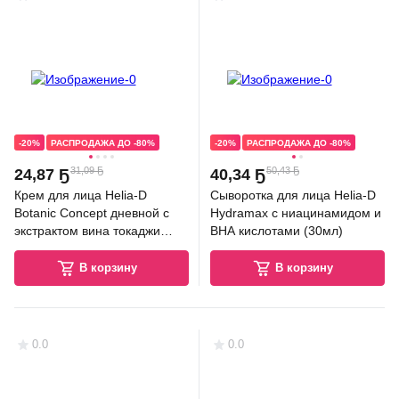
-20%
РАСПРОДАЖА ДО -80%
-20%
РАСПРОДАЖА ДО -80%
31,09 Ҕ
50,43 Ҕ
24
,
87 Ҕ
40
,
34 Ҕ
Крем для лица Helia-D
Сыворотка для лица Helia-D
Botanic Concept дневной с
Hydramax с ниацинамидом и
экстрактом вина токаджи
ВНА кислотами (30мл)
(50мл)
В корзину
В корзину
0.0
0.0