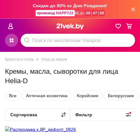
Скидки до 80% ко Дню Рождения!
промокод HAPPY22
01
дн
08
:
47
:
08
Красота и стиль
Уход за лицом
Кремы, масла, сыворотки для лица
Helia-D
Все
Аптечная косметика
Корейские
Белорусские
Сортировка
Фильтр