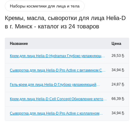
Наборы косметики для лица и тела
Кремы, масла, сыворотки для лица Helia-D
в г. Минск - каталог из 24 товаров
Название
Цена
26,53 Ҕ
Крем для лица Helia-D Hydramax Глубоко увлажняющий
для нормальной кожи (50мл)
34,94 Ҕ
Сыворотка для лица Helia-D Pro Active с витамином С
(50мл)
24,87 Ҕ
Гель-крем для лица Helia-D Глубоко увлажняющий
Ночной Для всех типов кожи (50мл)
66,39 Ҕ
Крем для лица Helia-D Cell Concept Обновление клеток
Ночной против морщин 55+ (50мл)
34,94 Ҕ
Сыворотка для лица Helia-D Pro Active с коллагеном
(50мл)