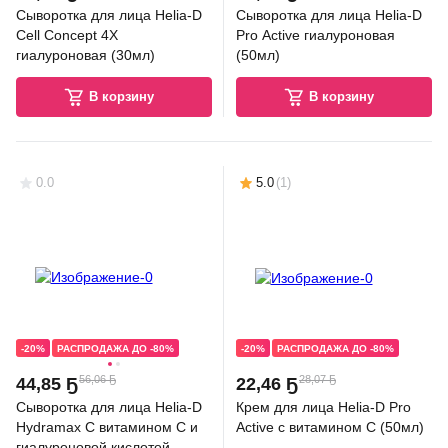
Сыворотка для лица Helia-D
Сыворотка для лица Helia-D
Cell Concept 4Х
Pro Active гиалуроновая
гиалуроновая (30мл)
(50мл)
В корзину
В корзину
0.0
5.0
(
1
)
-20%
РАСПРОДАЖА ДО -80%
-20%
РАСПРОДАЖА ДО -80%
56,06 Ҕ
28,07 Ҕ
44
,
85 Ҕ
22
,
46 Ҕ
Сыворотка для лица Helia-D
Крем для лица Helia-D Pro
Hydramax С витамином С и
Active с витамином С (50мл)
гиалуроновой кислотой