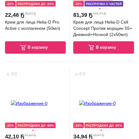
-20%
РАСПРОДАЖА ДО -80%
-20%
РАССРОЧКА 5 ЧАСТЕЙ
28,07 Ҕ
101,74 Ҕ
22
,
46 Ҕ
81
,
39 Ҕ
Крем для лица Helia-D Pro
Крем для лица Helia-D Cell
Active с коллагеном (50мл)
Concept Против морщин 55+
Дневной+Ночной (2x50мл)
В корзину
В корзину
0.0
0.0
-20%
РАСПРОДАЖА ДО -80%
-20%
РАСПРОДАЖА ДО -80%
52,62 Ҕ
43,67 Ҕ
42
,
10 Ҕ
34
,
94 Ҕ