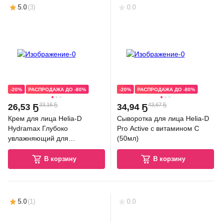
5.0
(
3
)
0.0
-20%
РАСПРОДАЖА ДО -80%
-20%
РАСПРОДАЖА ДО -80%
33,16 Ҕ
43,67 Ҕ
26
,
53 Ҕ
34
,
94 Ҕ
Крем для лица Helia-D
Сыворотка для лица Helia-D
Hydramax Глубоко
Pro Active с витамином С
увлажняющий для
(50мл)
нормальной кожи (50мл)
В корзину
В корзину
5.0
(
1
)
0.0