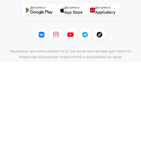
Доступно в
Доступно в
Доступно в
Указанные контакты являются в том числе контактами для связи по
вопросам обращения покупателей о нарушении их прав.
В торговом реестре с 23 июня 2010 г., № регистрации 156473, УНП
190806803, регистрация №190806803, 22.02.2007, Мингорисполком.
© 2004–2026 21vek.by, Общество с ограниченной ответственностью
«Триовист», юр.адрес: 220020, Минск, пр. Победителей, 100, оф. 203 E-
mail: 21@21vek.by
Специальное разрешение (лицензия) на деятельность, связанную с
драгоценными металлами и драгоценными камнями
№24230000079248, выданное Министерством финансов Республики
Беларусь.
Лицензия на осуществление оптовой и розничной торговли
ветеринарными препаратами №12240000081560, выданная
Министерством сельского хозяйства и продовольствия Республики
Беларусь от 30.12.2024