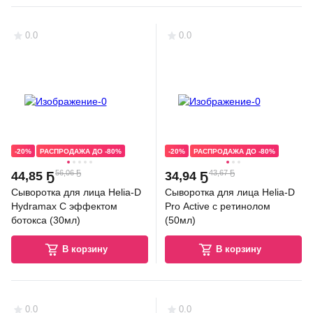
0.0
0.0
-20%
РАСПРОДАЖА ДО -80%
-20%
РАСПРОДАЖА ДО -80%
56,06 Ҕ
43,67 Ҕ
44
,
85 Ҕ
34
,
94 Ҕ
Сыворотка для лица Helia-D
Сыворотка для лица Helia-D
Hydramax С эффектом
Pro Active с ретинолом
ботокса (30мл)
(50мл)
В корзину
В корзину
0.0
0.0