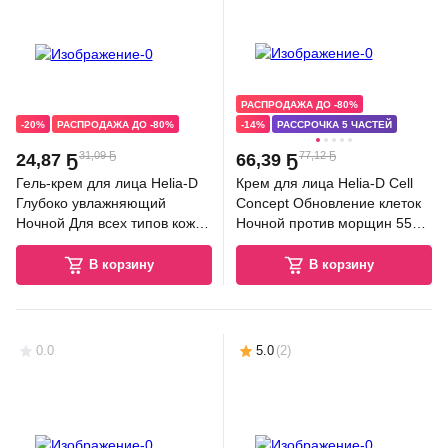
РАСПРОДАЖА ДО -80%
-20%
РАСПРОДАЖА ДО -80%
-14%
РАССРОЧКА 5 ЧАСТЕЙ
31,09 Ҕ
77,12 Ҕ
24
,
87 Ҕ
66
,
39 Ҕ
Гель-крем для лица Helia-D
Крем для лица Helia-D Cell
Глубоко увлажняющий
Concept Обновление клеток
Ночной Для всех типов кожи
Ночной против морщин 55+
(50мл)
(50мл)
В корзину
В корзину
0.0
5.0
(
2
)