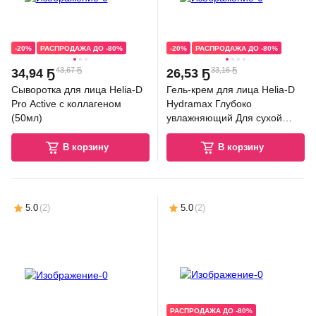
-20%
РАСПРОДАЖА ДО -80%
-20%
РАСПРОДАЖА ДО -80%
43,67 Ҕ
33,16 Ҕ
34
,
94 Ҕ
26
,
53 Ҕ
Сыворотка для лица Helia-D
Гель-крем для лица Helia-D
Pro Active с коллагеном
Hydramax Глубоко
(50мл)
увлажняющий Для сухой
кожи (50мл)
В корзину
В корзину
5.0
(
2
)
5.0
(
2
)
РАСПРОДАЖА ДО -80%