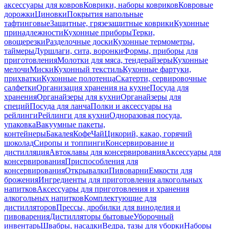
аксессуары для ковров
Коврики, наборы ковриков
Ковровые
дорожки
Циновки
Покрытия напольные
тафтинговые
Защитные, грязезащитные коврики
Кухонные
принадлежности
Кухонные приборы
Терки,
овощерезки
Разделочные доски
Кухонные термометры,
таймеры
Дуршлаги, сита, воронки
Формы, приборы для
приготовления
Молотки для мяса, тендерайзеры
Кухонные
мелочи
Миски
Кухонный текстиль
Кухонные фартуки,
прихватки
Кухонные полотенца
Скатерти, сервировочные
салфетки
Организация хранения на кухне
Посуда для
хранения
Органайзеры для кухни
Органайзеры для
специй
Посуда для ланча
Полки и аксессуары на
рейлинги
Рейлинги для кухни
Одноразовая посуда,
упаковка
Вакуумные пакеты,
контейнеры
Бакалея
Кофе
Чай
Цикорий, какао, горячий
шоколад
Сиропы и топпинги
Консервирование и
дистилляция
Автоклавы для консервирования
Аксессуары для
консервирования
Приспособления для
консервирования
Открывалки
Пивоварни
Емкости для
брожения
Ингредиенты для приготовления алкогольных
напитков
Аксессуары для приготовления и хранения
алкогольных напитков
Комплектующие для
дистилляторов
Прессы, дробилки для виноделия и
пивоварения
Дистилляторы бытовые
Уборочный
инвентарь
Швабры, насадки
Ведра, тазы для уборки
Наборы