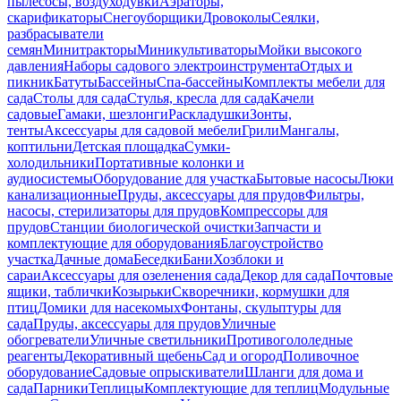
пылесосы, воздуходувки
Аэраторы,
скарификаторы
Снегоуборщики
Дровоколы
Сеялки,
разбрасыватели
семян
Минитракторы
Миникультиваторы
Мойки высокого
давления
Наборы садового электроинструмента
Отдых и
пикник
Батуты
Бассейны
Спа-бассейны
Комплекты мебели для
сада
Столы для сада
Стулья, кресла для сада
Качели
садовые
Гамаки, шезлонги
Раскладушки
Зонты,
тенты
Аксессуары для садовой мебели
Грили
Мангалы,
коптильни
Детская площадка
Сумки-
холодильники
Портативные колонки и
аудиосистемы
Оборудование для участка
Бытовые насосы
Люки
канализационные
Пруды, аксессуары для прудов
Фильтры,
насосы, стерилизаторы для прудов
Компрессоры для
прудов
Станции биологической очистки
Запчасти и
комплектующие для оборудования
Благоустройство
участка
Дачные дома
Беседки
Бани
Хозблоки и
сараи
Аксессуары для озеленения сада
Декор для сада
Почтовые
ящики, таблички
Козырьки
Скворечники, кормушки для
птиц
Домики для насекомых
Фонтаны, скульптуры для
сада
Пруды, аксессуары для прудов
Уличные
обогреватели
Уличные светильники
Противогололедные
реагенты
Декоративный щебень
Сад и огород
Поливочное
оборудование
Садовые опрыскиватели
Шланги для дома и
сада
Парники
Теплицы
Комплектующие для теплиц
Модульные