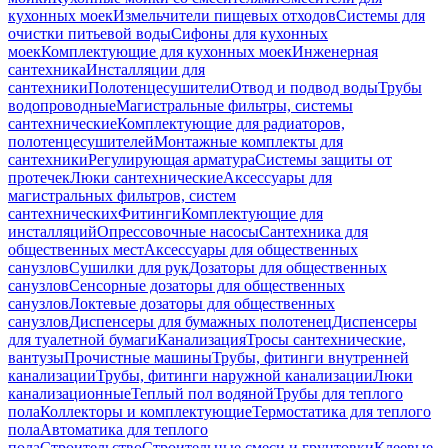
кухонных моек
Измельчители пищевых отходов
Системы для
очистки питьевой воды
Сифоны для кухонных
моек
Комплектующие для кухонных моек
Инженерная
сантехника
Инсталляции для
сантехники
Полотенцесушители
Отвод и подвод воды
Трубы
водопроводные
Магистральные фильтры, системы
сантехнические
Комплектующие для радиаторов,
полотенцесушителей
Монтажные комплекты для
сантехники
Регулирующая арматура
Системы защиты от
протечек
Люки сантехнические
Аксессуары для
магистральных фильтров, систем
сантехнических
Фитинги
Комплектующие для
инсталляций
Опрессовочные насосы
Сантехника для
общественных мест
Аксессуары для общественных
санузлов
Сушилки для рук
Дозаторы для общественных
санузлов
Сенсорные дозаторы для общественных
санузлов
Локтевые дозаторы для общественных
санузлов
Диспенсеры для бумажных полотенец
Диспенсеры
для туалетной бумаги
Канализация
Тросы сантехнические,
вантузы
Прочистные машины
Трубы, фитинги внутренней
канализации
Трубы, фитинги наружной канализации
Люки
канализационные
Теплый пол водяной
Трубы для теплого
пола
Коллекторы и комплектующие
Термостатика для теплого
пола
Автоматика для теплого
пола
Строительство
Строительные смеси и грунтовки
Клеевые