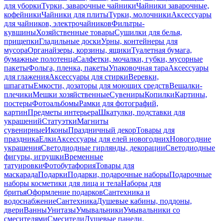
для уборки
Турки, заварочные чайники
Чайники заварочные,
кофейники
Чайники для плиты
Турки, молочники
Аксессуары
для чайников, электрочайников
Фильтры-
кувшины
Хозяйственные товары
Сушилки для белья,
прищепки
Гладильные доски
Урны, контейнеры для
мусора
Органайзеры, корзины, ящики
Туалетная бумага,
бумажные полотенца
Салфетки, мочалки, губки, мусорные
пакеты
Фольга, пленка, пакеты
Упаковочная тара
Аксессуары
для глажения
Аксессуары для стирки
Веревки,
шпагаты
Емкости, дозаторы для моющих средств
Вешалки-
плечики
Мешки хозяйственные
Сувениры
Копилки
Картины,
постеры
Фотоальбомы
Рамки для фотографий,
картин
Предметы интерьера
Шкатулки, подставки для
украшений
Статуэтки
Магниты
сувенирные
Иконы
Праздничный декор
Товары для
праздника
Елки
Аксессуары для елей новогодних
Новогодние
украшения
Светодиодные гирлянды, декорации
Светодиодные
фигуры, игрушки
Временные
татуировки
Фотобутафория
Товары для
маскарада
Подарки
Подарки, подарочные наборы
Подарочные
наборы косметики для лица и тела
Наборы для
бритья
Оформление подарков
Сантехника и
водоснабжение
Сантехника
Душевые кабины, поддоны,
двери
Ванны
Унитазы
Умывальники
Умывальники со
смесителями
Смесители
Душевые панели,