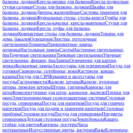
балкона, лоджии
Кресла-мешки для балкона
Кресла подвесные,
стулья садовые
Столы для балкона, лоджии
Шкафы для
балкона, лоджии
Дверцы жалюзийные
Системы хранения для
балкона, лоджии
Журнальные столы, столы-книги
Тумбы для
балкона, лоджии
Кресла-качалки, кресла-маятники
Стулья для
балкона, лоджии
Кресла, пуфы для балкона,
лоджии
Компактные столы для балкона, лоджии
Товары для
дома, бакалея
Освещение
Люстры, потолочные
светильники
Торшеры
Прикроватные лампы,
ночники
Настольные лампы
Споты
Настенные светильники,
бра
Точечные светильники
Трековые светильники
Уличные
светильники, фонари, бра
Лампы
Освещение для картин,
зеркал
Кольцевые лампы
Аксессуары для освещения
Посуда для
готовки
Сковороды, сотейники, воки
Кастрюли, ковши,
казаны
Посуда для СВЧ
Крышки и аксессуары для
посуды
Гастроемкости
Жалюзи, шторы
Жалюзи, рулонные
шторы, римские шторы
Шторы, гардины
Карнизы для
штор
Комплектующие для штор, карнизов, жалюзи
Пленки для
окон
Электроприводные солнцезащитные системы
Столовая
посуда, сервировка
Посуда для напитков
Посуда для горячих
напитков
Посуда для подачи и хранения напитков
Столовые
приборы
Столовая посуда
Посуда для сервировки
Предметы
сервировки
Детская столовая посуда
Декор
Зеркала
Кашпо,
стойки для цветов
Картины, постеры
Часы
интерьерные
Искусственные цветы, растения
Вазы
Ключницы,