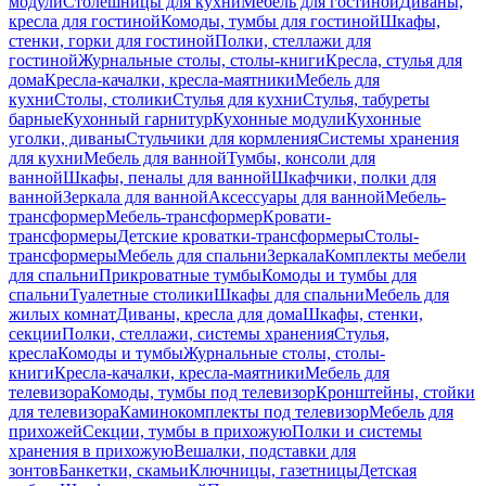
модули
Столешницы для кухни
Мебель для гостиной
Диваны,
кресла для гостиной
Комоды, тумбы для гостиной
Шкафы,
стенки, горки для гостиной
Полки, стеллажи для
гостиной
Журнальные столы, столы-книги
Кресла, стулья для
дома
Кресла-качалки, кресла-маятники
Мебель для
кухни
Столы, столики
Стулья для кухни
Стулья, табуреты
барные
Кухонный гарнитур
Кухонные модули
Кухонные
уголки, диваны
Стульчики для кормления
Системы хранения
для кухни
Мебель для ванной
Тумбы, консоли для
ванной
Шкафы, пеналы для ванной
Шкафчики, полки для
ванной
Зеркала для ванной
Аксессуары для ванной
Мебель-
трансформер
Мебель-трансформер
Кровати-
трансформеры
Детские кроватки-трансформеры
Столы-
трансформеры
Мебель для спальни
Зеркала
Комплекты мебели
для спальни
Прикроватные тумбы
Комоды и тумбы для
спальни
Туалетные столики
Шкафы для спальни
Мебель для
жилых комнат
Диваны, кресла для дома
Шкафы, стенки,
секции
Полки, стеллажи, системы хранения
Стулья,
кресла
Комоды и тумбы
Журнальные столы, столы-
книги
Кресла-качалки, кресла-маятники
Мебель для
телевизора
Комоды, тумбы под телевизор
Кронштейны, стойки
для телевизора
Каминокомплекты под телевизор
Мебель для
прихожей
Секции, тумбы в прихожую
Полки и системы
хранения в прихожую
Вешалки, подставки для
зонтов
Банкетки, скамьи
Ключницы, газетницы
Детская