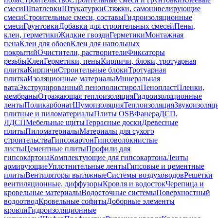
смеси
Шпатлевки
Штукатурки
Стяжки, самонивелирующие
смеси
Строительные смеси, составы
Гидроизоляционные
смеси
Грунтовки
Добавки для строительных смесей
Пены,
клеи, герметики
Жидкие гвозди
Герметики
Монтажная
пена
Клеи для обоев
Клеи для напольных
покрытий
Очистители, растворители
Фиксаторы
резьбы
Клеи
Герметики, пены
Кирпичи, блоки, тротуарная
плитка
Кирпичи
Строительные блоки
Тротуарная
плитка
Изоляционные материалы
Минеральная
вата
Экструдированный пенополистирол
Пенопласт
Пленки,
мембраны
Отражающая теплоизоляция
Гидроизоляционные
ленты
Поликарбонат
Шумоизоляция
Теплоизоляция
Звукоизоляц
плитные и пиломатериалы
Плиты OSB
Фанера
ДСП,
ЛДСП
Мебельные щиты
Террасные доски
Древесные
плиты
Пиломатериалы
Материалы для сухого
строительства
Гипсокартон
Гипсоволокнистые
листы
Цементные плиты
Профили для
гипсокартона
Комплектующие для гипсокартона
Ленты
армирующие
Уплотнительные ленты
Гипсовые и цементные
плиты
Вентиляторы вытяжные
Системы воздуховодов
Решетки
вентиляционные, диффузоры
Кровля и водосток
Черепица и
кровельные материалы
Водосточные системы
Поверхностный
водоотвод
Кровельные софиты
Доборные элементы
кровли
Гидроизоляционные