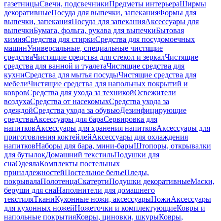
газетницы
Свечи, подсвечники
Предметы интерьера
Ширмы
декоративные
Посуда для выпечки, запекания
Формы для
выпечки, запекания
Посуда для запекания
Аксессуары для
выпечки
Бумага, фольга, рукава для выпечки
Бытовая
химия
Средства для стирки
Средства для посудомоечных
машин
Универсальные, специальные чистящие
средства
Чистящие средства для стекол и зеркал
Чистящие
средства для ванной и туалета
Чистящие средства для
кухни
Средства для мытья посуды
Чистящие средства для
мебели
Чистящие средства для напольных покрытий и
ковров
Средства для ухода за техникой
Освежители
воздуха
Средства от насекомых
Средства ухода за
одеждой
Средства ухода за обувью
Дезинфицирующие
средства
Аксессуары для бара
Сервировка для
напитков
Аксессуары для хранения напитков
Аксессуары для
приготовления коктейлей
Аксессуары для охлаждения
напитков
Наборы для бара, мини-бары
Штопоры, открывалки
для бутылок
Домашний текстиль
Подушки для
сна
Одеяла
Комплекты постельных
принадлежностей
Постельное белье
Пледы,
покрывала
Полотенца
Скатерти
Подушки декоративные
Маски,
беруши для сна
Наполнители для домашнего
текстиля
Ткани
Кухонные ножи, аксессуары
Ножи
Аксессуары
для кухонных ножей
Ножеточки и комплектующие
Ковры и
напольные покрытия
Ковры, циновки, шкуры
Ковры,