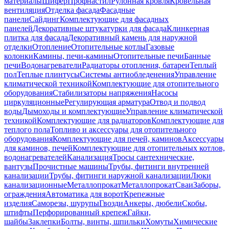
материалы
Шифер
Профнастил
Рулонная кровля
Кровельная
вентиляция
Отделка фасада
Фасадные
панели
Сайдинг
Комплектующие для фасадных
панелей
Декоративные штукатурки для фасада
Клинкерная
плитка для фасада
Декоративный камень для наружной
отделки
Отопление
Отопительные котлы
Газовые
колонки
Камины, печи-камины
Отопительные печи
Банные
печи
Водонагреватели
Радиаторы отопления, батареи
Теплый
пол
Теплые плинтусы
Системы антиобледенения
Управление
климатической техникой
Комплектующие для отопительного
оборудования
Стабилизаторы напряжения
Насосы
циркуляционные
Регулирующая арматура
Отвод и подвод
воды
Дымоходы и комплектующие
Управление климатической
техникой
Комплектующие для радиаторов
Комплектующие для
теплого пола
Топливо и аксессуары для отопительного
оборудования
Комплектующие для печей, каминов
Аксессуары
для каминов, печей
Комплектующие для отопительных котлов,
водонагревателей
Канализация
Тросы сантехнические,
вантузы
Прочистные машины
Трубы, фитинги внутренней
канализации
Трубы, фитинги наружной канализации
Люки
канализационные
Металлопрокат
Металлопрокат
Сваи
Заборы,
ограждения
Автоматика для ворот
Крепежные
изделия
Саморезы, шурупы
Гвозди
Анкеры, дюбели
Скобы,
штифты
Перфорированный крепеж
Гайки,
шайбы
Заклепки
Болты, винты, шпильки
Хомуты
Химические