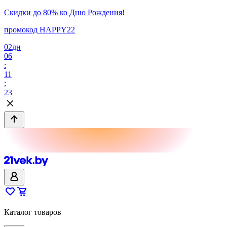
Скидки до 80% ко Дню Рождения!
промокод HAPPY22
02
дн
06
:
11
:
23
Каталог товаров