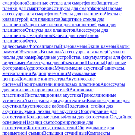
смартфонов
Защитные стекла для смартфонов
Защитные
пленки для смартфонов
Стилусы для смартфонов
Игровые
аксессуары для смартфонов
Чехлы для планшетов
Чехлы с
клавиатурой для планшетов
Защитные стекла для
планшетов
Защитные пленки для планшетов
Сумки для
планшетов
Стилусы для планшетов
Аксессуары для
планшетов, смартфонов
Кабели для телефонов,
планшетов
Фото,
видеосъемка
Фотоаппараты
Видеокамеры
Экшн-камеры
Карты
памяти
Объективы
Вспышки
Аксессуары для камер
Сумки и
чехлы для камер
Зарядные устройства, аккумуляторы для фото,
видеокамер
Аксессуары для объективов
Штативы
Цифровые
фоторамки
Аудиотехника
Мультимедиа акустика
Радиочасы,
метеостанции
Радиоприемники
Музыкальные
центры
Домашние кинотеатры
Акустические
системы
Проигрыватели виниловых пластинок
Аксессуары
для виниловых проигрывателей
Виниловые
пластинки
Инсталляционная акустика
Трансляционные
усилители
Аксессуары для аудиотехники
Комплектующие для
акустики
Акустические кабели
Подставки, стойки для
акустики
Сумки, чехлы для акустики
Оборудование для
фотостудии
Кольцевые лампы
Фоны для фотостудии
Студийное
освещение
Насадки светоформирующие для
фотостудии
Фотозонты, отражатели
Оборудование для
предметной съемки
Вспышки студийные
Комплекты