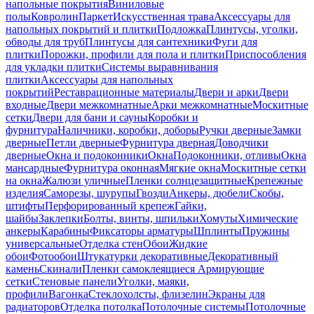
напольные покрытия
Виниловые
полы
Ковролин
Паркет
Искусственная трава
Аксессуары для
напольных покрытий и плитки
Подложка
Плинтусы, уголки,
обводы для труб
Плинтусы для сантехники
Фуги для
плитки
Порожки, профили для пола и плитки
Приспособления
для укладки плитки
Системы выравнивания
плитки
Аксессуары для напольных
покрытий
Реставрационные материалы
Двери и арки
Двери
входные
Двери межкомнатные
Арки межкомнатные
Москитные
сетки
Двери для бани и сауны
Коробки и
фурнитура
Наличники, коробки, доборы
Ручки дверные
Замки
дверные
Петли дверные
Фурнитура дверная
Доводчики
дверные
Окна и подоконники
Окна
Подоконники, отливы
Окна
мансардные
Фурнитура оконная
Мягкие окна
Москитные сетки
на окна
Жалюзи уличные
Пленки солнцезащитные
Крепежные
изделия
Саморезы, шурупы
Гвозди
Анкеры, дюбели
Скобы,
штифты
Перфорированный крепеж
Гайки,
шайбы
Заклепки
Болты, винты, шпильки
Хомуты
Химические
анкеры
Карабины
Фиксаторы арматуры
Шплинты
Пружины
универсальные
Отделка стен
Обои
Жидкие
обои
Фотообои
Штукатурки декоративные
Декоративный
камень
Скинали
Пленки самоклеящиеся
Армирующие
сетки
Стеновые панели
Уголки, маяки,
профили
Вагонка
Стеклохолсты, флизелин
Экраны для
радиаторов
Отделка потолка
Потолочные системы
Потолочные