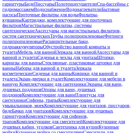
гарнитуры
Биде
Писсуары
Полотенцесушители
Спа-бассейны с
гидромассажем
Водоснабжение
Водонагреватели
Бытовые
насосы
Проточные фильтры для воды
Фильтры-
кувшины
Картриджи, комплектующие для проточных
фильтров
Магистральные фильтры, системы
сантехнические
Аксессуары для магистральных фильтров,
систем сантехнических
Трубы полипропиленовые
Фитинги
полипропиленовые
Расширительные баки,
гидроаккумуляторы
Обустройство ванной комнаты и
туалета
Мебель для ванной
Зеркала для ванной
Аксессуары для
ванной и туалета
Сиденья и чехлы для унитаза
Шторки,
карнизы для ванны
Стеклянные, пластиковые шторки для
ванны
Наборы для ванной и туалета
Зеркала
косметические
Сиденья для ванны
Коврики для ванной и
туалета
Экран-дверки в туалет
Комплектующие для мебели в
ванную
Комплектующие для сантехники
Экраны для ванн,
душевых поддонов
Опоры для ванн, душевых
поддонов
Комплектующие для ванн
Плинтусы для
сантехники
Сифоны, трапы
Комплектующие для
умывальников, моек
Комплектующие для унитазов, писсуаров,
биде
Бачки для унитазов
Комплектующие для душевых
гарнитуров
Комплектующие для сифонов,
трапов
Комплектующие для смесителей
Комплектующие для
душевых кабин, уголков
Сантехника для кухни
Кухонные
мойки
Кухонные мойки со смесителями
Смесители для