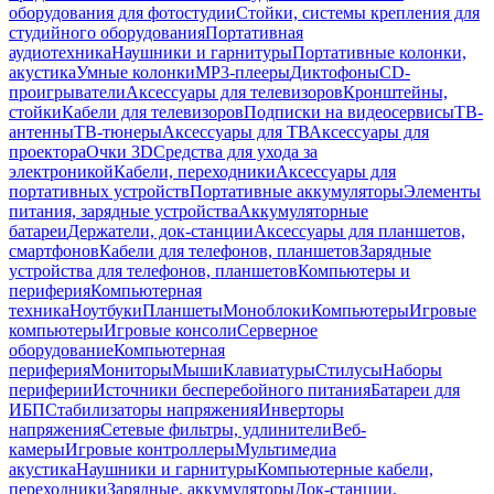
оборудования для фотостудии
Стойки, системы крепления для
студийного оборудования
Портативная
аудиотехника
Наушники и гарнитуры
Портативные колонки,
акустика
Умные колонки
MP3-плееры
Диктофоны
CD-
проигрыватели
Аксессуары для телевизоров
Кронштейны,
стойки
Кабели для телевизоров
Подписки на видеосервисы
ТВ-
антенны
ТВ-тюнеры
Аксессуары для ТВ
Аксессуары для
проектора
Очки 3D
Средства для ухода за
электроникой
Кабели, переходники
Аксессуары для
портативных устройств
Портативные аккумуляторы
Элементы
питания, зарядные устройства
Аккумуляторные
батареи
Держатели, док-станции
Аксессуары для планшетов,
смартфонов
Кабели для телефонов, планшетов
Зарядные
устройства для телефонов, планшетов
Компьютеры и
периферия
Компьютерная
техника
Ноутбуки
Планшеты
Моноблоки
Компьютеры
Игровые
компьютеры
Игровые консоли
Серверное
оборудование
Компьютерная
периферия
Мониторы
Мыши
Клавиатуры
Стилусы
Наборы
периферии
Источники бесперебойного питания
Батареи для
ИБП
Стабилизаторы напряжения
Инверторы
напряжения
Сетевые фильтры, удлинители
Веб-
камеры
Игровые контроллеры
Мультимедиа
акустика
Наушники и гарнитуры
Компьютерные кабели,
переходники
Зарядные, аккумуляторы
Док-станции,