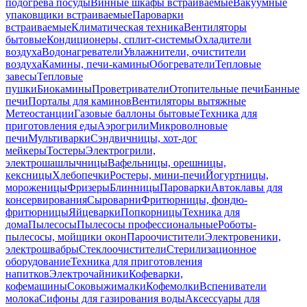
подогрева посуды
Винные шкафы встраиваемые
Вакуумные
упаковщики встраиваемые
Пароварки
встраиваемые
Климатическая техника
Вентиляторы
бытовые
Кондиционеры, сплит-системы
Охладители
воздуха
Водонагреватели
Увлажнители, очистители
воздуха
Камины, печи-камины
Обогреватели
Тепловые
завесы
Тепловые
пушки
Биокамины
Проветриватели
Отопительные печи
Банные
печи
Порталы для каминов
Вентиляторы вытяжные
Метеостанции
Газовые баллоны бытовые
Техника для
приготовления еды
Аэрогрили
Микроволновые
печи
Мультиварки
Сэндвичницы, хот-дог
мейкеры
Тостеры
Электрогрили,
электрошашлычницы
Вафельницы, орешницы,
кексницы
Хлебопечки
Ростеры, мини-печи
Йогуртницы,
мороженицы
Фризеры
Блинницы
Пароварки
Автоклавы для
консервирования
Сыроварни
Фритюрницы, фондю-
фритюрницы
Яйцеварки
Попкорницы
Техника для
дома
Пылесосы
Пылесосы профессиональные
Роботы-
пылесосы, мойщики окон
Пароочистители
Электровеники,
электрошвабры
Стеклоочистители
Стерилизационное
оборудование
Техника для приготовления
напитков
Электрочайники
Кофеварки,
кофемашины
Соковыжималки
Кофемолки
Вспениватели
молока
Сифоны для газирования воды
Аксессуары для