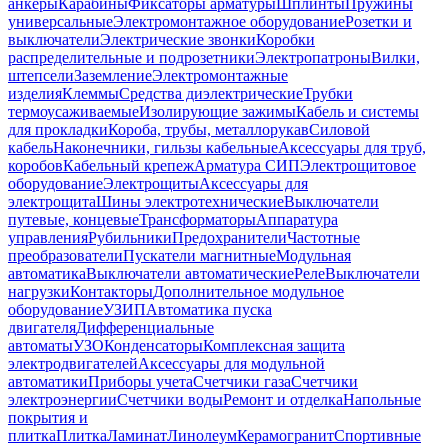
анкеры
Карабины
Фиксаторы арматуры
Шплинты
Пружины
универсальные
Электромонтажное оборудование
Розетки и
выключатели
Электрические звонки
Коробки
распределительные и подрозетники
Электропатроны
Вилки,
штепсели
Заземление
Электромонтажные
изделия
Клеммы
Средства диэлектрические
Трубки
термоусаживаемые
Изолирующие зажимы
Кабель и системы
для прокладки
Короба, трубы, металлорукав
Силовой
кабель
Наконечники, гильзы кабельные
Аксессуары для труб,
коробов
Кабельный крепеж
Арматура СИП
Электрощитовое
оборудование
Электрощиты
Аксессуары для
электрощита
Шины электротехнические
Выключатели
путевые, концевые
Трансформаторы
Аппаратура
управления
Рубильники
Предохранители
Частотные
преобразователи
Пускатели магнитные
Модульная
автоматика
Выключатели автоматические
Реле
Выключатели
нагрузки
Контакторы
Дополнительное модульное
оборудование
УЗИП
Автоматика пуска
двигателя
Дифференциальные
автоматы
УЗО
Конденсаторы
Комплексная защита
электродвигателей
Аксессуары для модульной
автоматики
Приборы учета
Счетчики газа
Счетчики
электроэнергии
Счетчики воды
Ремонт и отделка
Напольные
покрытия и
плитка
Плитка
Ламинат
Линолеум
Керамогранит
Спортивные