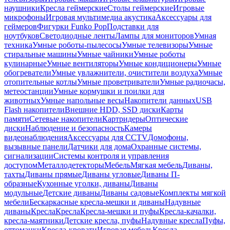
наушники
Кресла геймерские
Столы геймерские
Игровые
микрофоны
Игровая мультимедиа акустика
Аксессуары для
геймеров
Фигурки Funko Pop
Подставки для
ноутбуков
Светодиодные ленты
Лампы для мониторов
Умная
техника
Умные роботы-пылесосы
Умные телевизоры
Умные
стиральные машины
Умные чайники
Умные роботы
кулинарные
Умные вентиляторы
Умные кондиционеры
Умные
обогреватели
Умные увлажнители, очистители воздуха
Умные
отопительные котлы
Умные проветриватели
Умные радиочасы,
метеостанции
Умные кормушки и поилки для
животных
Умные напольные весы
Накопители данных
USB
Flash накопители
Внешние HDD, SSD диски
Карты
памяти
Сетевые накопители
Картридеры
Оптические
диски
Наблюдение и безопасность
Камеры
видеонаблюдения
Аксессуары для CCTV
Домофоны,
вызывные панели
Датчики для дома
Охранные системы,
сигнализации
Системы контроля и управления
доступом
Металлодетекторы
Мебель
Мягкая мебель
Диваны,
тахты
Диваны прямые
Диваны угловые
Диваны П-
образные
Кухонные уголки, диваны
Диваны
модульные
Детские диваны
Диваны садовые
Комплекты мягкой
мебели
Бескаркасные кресла-мешки и диваны
Надувные
диваны
Кресла
Кресла
Кресла-мешки и пуфы
Кресла-качалки,
кресла-маятники
Детские кресла, пуфы
Надувные кресла
Пуфы,
оттоманки
Кресла-кровати
Игровая мебель
Кресла