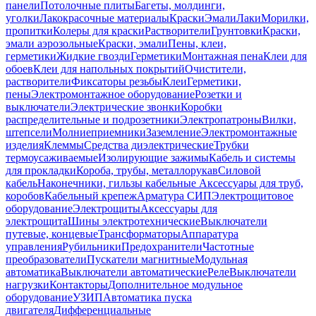
панели
Потолочные плиты
Багеты, молдинги,
уголки
Лакокрасочные материалы
Краски
Эмали
Лаки
Морилки,
пропитки
Колеры для краски
Растворители
Грунтовки
Краски,
эмали аэрозольные
Краски, эмали
Пены, клеи,
герметики
Жидкие гвозди
Герметики
Монтажная пена
Клеи для
обоев
Клеи для напольных покрытий
Очистители,
растворители
Фиксаторы резьбы
Клеи
Герметики,
пены
Электромонтажное оборудование
Розетки и
выключатели
Электрические звонки
Коробки
распределительные и подрозетники
Электропатроны
Вилки,
штепсели
Молниеприемники
Заземление
Электромонтажные
изделия
Клеммы
Средства диэлектрические
Трубки
термоусаживаемые
Изолирующие зажимы
Кабель и системы
для прокладки
Короба, трубы, металлорукав
Силовой
кабель
Наконечники, гильзы кабельные
Аксессуары для труб,
коробов
Кабельный крепеж
Арматура СИП
Электрощитовое
оборудование
Электрощиты
Аксессуары для
электрощита
Шины электротехнические
Выключатели
путевые, концевые
Трансформаторы
Аппаратура
управления
Рубильники
Предохранители
Частотные
преобразователи
Пускатели магнитные
Модульная
автоматика
Выключатели автоматические
Реле
Выключатели
нагрузки
Контакторы
Дополнительное модульное
оборудование
УЗИП
Автоматика пуска
двигателя
Дифференциальные