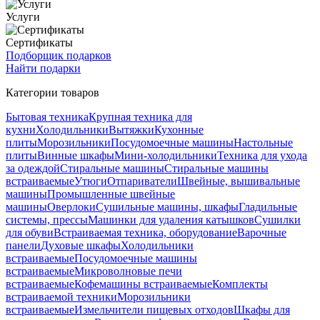
Услуги
Сертификаты
Подборщик подарков
Найти подарки
Категории товаров
Бытовая техника
Крупная техника для
кухни
Холодильники
Вытяжки
Кухонные
плиты
Морозильники
Посудомоечные машины
Настольные
плиты
Винные шкафы
Мини-холодильники
Техника для ухода
за одеждой
Стиральные машины
Стиральные машины
встраиваемые
Утюги
Отпариватели
Швейные, вышивальные
машины
Промышленные швейные
машины
Оверлоки
Сушильные машины, шкафы
Гладильные
системы, прессы
Машинки для удаления катышков
Сушилки
для обуви
Встраиваемая техника, оборудование
Варочные
панели
Духовые шкафы
Холодильники
встраиваемые
Посудомоечные машины
встраиваемые
Микроволновые печи
встраиваемые
Кофемашины встраиваемые
Комплекты
встраиваемой техники
Морозильники
встраиваемые
Измельчители пищевых отходов
Шкафы для