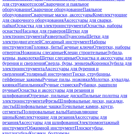
для стружкоотсосов
Сварочное и паяльное
оборудование
Сварочное оборудование
Паяльное
оборудование
Сварочные маски, аксессуары
Комплектующие
для сварочного оборудования
Аксессуары для сварки,
пайки
Оснастка для электроинструмента
Оснастка, наборы
оснастки
Насадки для граверов
Щетки для
электроинструмента
Развертки
Пуансоны
Щетки для
электродвигателей
Слесарный инструмент
Наборы
инструментов
Головки, биты
Гаечные ключи
Отвертки, наборы
отверток
Ножницы слесарные
Клещи строительные
Зубила,
керны, выколотки
Щетки слесарные
Оснастка и аксессуары для
бурения и сверления
Сверла, буры, зенкеры
Коронки
Зубила для
электроинструмента
Аксессуары для бурения и
сверления
Столярный инструмент
Тиски, струбцины,
гейферные зажимы
Ручные пилы, ножовки
Молотки, кувалды,
киянки
Напильники
Ручные стамески
Рубанки, рашпили
ручные
Оснастка и аксессуары для резания и
шлифования
Отрезные, пильные диски
Пильные полотна для
электроинструмента
Фрезы
Шлифовальные диски, насадки,
листы
Шлифовальные чашки
Точильные камни, круги,
сегменты
Полировальные валы
Направляющие
шины
Комплектующие для резания
Аксессуары для
резания
Аксессуары для шлифования
Электромонтажный
инструмент
Обжимной инструмент
Плоскогубцы,
круглогубцы
Кусачки, болторезы,