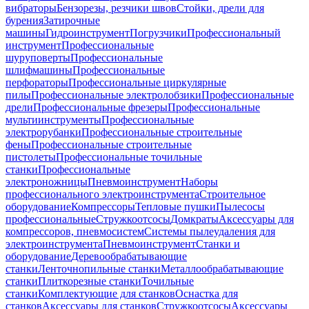
вибраторы
Бензорезы, резчики швов
Стойки, дрели для
бурения
Затирочные
машины
Гидроинструмент
Погрузчики
Профессиональный
инструмент
Профессиональные
шуруповерты
Профессиональные
шлифмашины
Профессиональные
перфораторы
Профессиональные циркулярные
пилы
Профессиональные электролобзики
Профессиональные
дрели
Профессиональные фрезеры
Профессиональные
мультиинструменты
Профессиональные
электрорубанки
Профессиональные строительные
фены
Профессиональные строительные
пистолеты
Профессиональные точильные
станки
Профессиональные
электроножницы
Пневмоинструмент
Наборы
профессионального электроинструмента
Строительное
оборудование
Компрессоры
Тепловые пушки
Пылесосы
профессиональные
Стружкоотсосы
Домкраты
Аксессуары для
компрессоров, пневмосистем
Системы пылеудаления для
электроинструмента
Пневмоинструмент
Станки и
оборудование
Деревообрабатывающие
станки
Ленточнопильные станки
Металлообрабатывающие
станки
Плиткорезные станки
Точильные
станки
Комплектующие для станков
Оснастка для
станков
Аксессуары для станков
Стружкоотсосы
Аксессуары