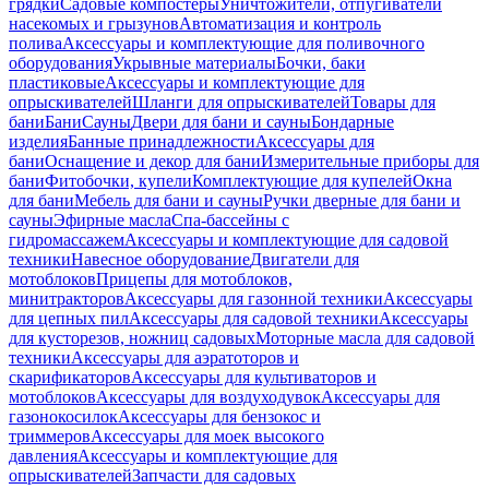
грядки
Садовые компостеры
Уничтожители, отпугиватели
насекомых и грызунов
Автоматизация и контроль
полива
Аксессуары и комплектующие для поливочного
оборудования
Укрывные материалы
Бочки, баки
пластиковые
Аксессуары и комплектующие для
опрыскивателей
Шланги для опрыскивателей
Товары для
бани
Бани
Сауны
Двери для бани и сауны
Бондарные
изделия
Банные принадлежности
Аксессуары для
бани
Оснащение и декор для бани
Измерительные приборы для
бани
Фитобочки, купели
Комплектующие для купелей
Окна
для бани
Мебель для бани и сауны
Ручки дверные для бани и
сауны
Эфирные масла
Спа-бассейны с
гидромассажем
Аксессуары и комплектующие для садовой
техники
Навесное оборудование
Двигатели для
мотоблоков
Прицепы для мотоблоков,
минитракторов
Аксессуары для газонной техники
Аксессуары
для цепных пил
Аксессуары для садовой техники
Аксессуары
для кусторезов, ножниц садовых
Моторные масла для садовой
техники
Аксессуары для аэратоторов и
скарификаторов
Аксессуары для культиваторов и
мотоблоков
Аксессуары для воздуходувок
Аксессуары для
газонокосилок
Аксессуары для бензокос и
триммеров
Аксессуары для моек высокого
давления
Аксессуары и комплектующие для
опрыскивателей
Запчасти для садовых