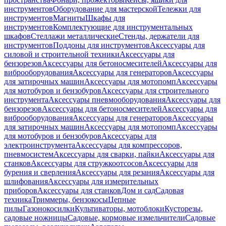
инструментов
Оборудование для мастерской
Тележки для
инструментов
Магниты
Шкафы для
инструментов
Комплектующие для инструментальных
шкафов
Стеллажи металлические
Стенды, держатели для
инструментов
Поддоны для инструментов
Аксессуары для
силовой и строительной техники
Аксессуары для
бензорезов
Аксессуары для бетоносмесителей
Аксессуары для
виброоборудования
Аксессуары для генераторов
Аксессуары
для затирочных машин
Аксессуары для мотопомп
Аксессуары
для мотобуров и бензобуров
Аксессуары для строительного
инструмента
Аксессуары пневмооборудования
Аксессуары для
бензорезов
Аксессуары для бетоносмесителей
Аксессуары для
виброоборудования
Аксессуары для генераторов
Аксессуары
для затирочных машин
Аксессуары для мотопомп
Аксессуары
для мотобуров и бензобуров
Аксессуары для
электроинструмента
Аксессуары для компрессоров,
пневмосистем
Аксессуары для сварки, пайки
Аксессуары для
станков
Аксессуары для стружкоотсосов
Аксессуары для
бурения и сверления
Аксессуары для резания
Аксессуары для
шлифования
Аксессуары для измерительных
приборов
Аксессуары для станков
Дом и сад
Садовая
техника
Триммеры, бензокосы
Цепные
пилы
Газонокосилки
Культиваторы, мотоблоки
Кусторезы,
садовые ножницы
Садовые, кормовые измельчители
Садовые