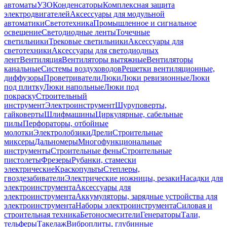
автоматы
УЗО
Конденсаторы
Комплексная защита
электродвигателей
Аксессуары для модульной
автоматики
Светотехника
Промышленное и сигнальное
освещение
Светодиодные ленты
Точечные
светильники
Трековые светильники
Аксессуары для
светотехники
Аксессуары для светодиодных
лент
Вентиляция
Вентиляторы вытяжные
Вентиляторы
канальные
Системы воздуховодов
Решетки вентиляционные,
диффузоры
Проветриватели
Люки
Люки ревизионные
Люки
под плитку
Люки напольные
Люки под
покраску
Строительный
инструмент
Электроинструмент
Шуруповерты,
гайковерты
Шлифмашины
Циркулярные, сабельные
пилы
Перфораторы, отбойные
молотки
Электролобзики
Дрели
Строительные
миксеры
Дальномеры
Многофункциональные
инструменты
Строительные фены
Строительные
пистолеты
Фрезеры
Рубанки, стамески
электрические
Краскопульты
Степлеры,
гвоздезабиватели
Электрические ножницы, резаки
Насадки для
электроинструмента
Аксессуары для
электроинструмента
Аккумуляторы, зарядные устройства для
электроинструмента
Наборы электроинструмента
Силовая и
строительная техника
Бетоносмесители
Генераторы
Тали,
тельферы
Такелаж
Виброплиты, глубинные