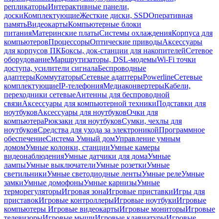
репликаторы
Интерактивные панели,
доски
Комплектующие
Жесткие диски, SSD
Оперативная
память
Видеокарты
Компьютерные блоки
питания
Материнские платы
Системы охлаждения
Корпуса для
компьютеров
Процессоры
Оптические приводы
Аксессуары
для корпусов ПК
Боксы, док-станции для накопителей
Сетевое
оборудование
Маршрутизаторы, DSL-модемы
Wi-Fi точки
доступа, усилители сигнала
Беспроводные
адаптеры
Коммутаторы
Сетевые адаптеры
Powerline
Сетевые
комплектующие
IP-телефония
Медиаконвертеры
Кабели,
переходники сетевые
Антенны для беспроводной
связи
Аксессуары для компьютерной техники
Подставки для
ноутбуков
Аксессуары для ноутбуков
Очки для
компьютера
Рюкзаки для ноутбуков
Сумки, чехлы для
ноутбуков
Средства для ухода за электроникой
Программное
обеспечение
Система Умный дом
Управление умным
домом
Умные колонки, станции
Умные камеры
видеонаблюдения
Умные датчики для дома
Умные
лампы
Умные выключатели
Умные розетки
Умные
светильники
Умные светодиодные ленты
Умные реле
Умные
замки
Умные домофоны
Умные карнизы
Умные
терморегуляторы
Игровая зона
Игровые приставки
Игры для
приставок
Игровые контроллеры
Игровые ноутбуки
Игровые
компьютеры
Игровые видеокарты
Игровые мониторы
Игровые
телевизоры
Игровые мыши
Игровые клавиатуры
Игровые