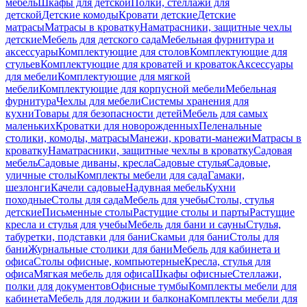
мебель
Шкафы для детской
Полки, стеллажи для
детской
Детские комоды
Кровати детские
Детские
матрасы
Матрасы в кроватку
Наматрасники, защитные чехлы
детские
Мебель для детского сада
Мебельная фурнитура и
аксессуары
Комплектующие для столов
Комплектующие для
стульев
Комплектующие для кроватей и кроваток
Аксессуары
для мебели
Комплектующие для мягкой
мебели
Комплектующие для корпусной мебели
Мебельная
фурнитура
Чехлы для мебели
Системы хранения для
кухни
Товары для безопасности детей
Мебель для самых
маленьких
Кроватки для новорожденных
Пеленальные
столики, комоды, матрасы
Манежи, кровати-манежи
Матрасы в
кроватку
Наматрасники, защитные чехлы в кроватку
Садовая
мебель
Садовые диваны, кресла
Садовые стулья
Садовые,
уличные столы
Комплекты мебели для сада
Гамаки,
шезлонги
Качели садовые
Надувная мебель
Кухни
походные
Столы для сада
Мебель для учебы
Столы, стулья
детские
Письменные столы
Растущие столы и парты
Растущие
кресла и стулья для учебы
Мебель для бани и сауны
Стулья,
табуретки, подставки для бани
Скамьи для бани
Столы для
бани
Журнальные столики для бани
Мебель для кабинета и
офиса
Столы офисные, компьютерные
Кресла, стулья для
офиса
Мягкая мебель для офиса
Шкафы офисные
Стеллажи,
полки для документов
Офисные тумбы
Комплекты мебели для
кабинета
Мебель для лоджии и балкона
Комплекты мебели для