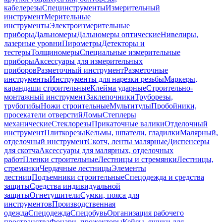
кабелерезы
Специнструменты
Измерительный
инструмент
Мерительные
инструменты
Электроизмерительные
приборы
Дальномеры
Дальномеры оптические
Нивелиры,
лазерные уровни
Пирометры
Детекторы и
тестеры
Толщиномеры
Специальные измерительные
приборы
Аксессуары для измерительных
приборов
Разметочный инструмент
Разметочные
инструменты
Инструменты для нарезки резьбы
Маркеры,
карандаши строительные
Клейма ударные
Строительно-
монтажный инструмент
Заклепочники
Труборезы,
трубогибы
Ножи строительные
Мультитулы
Пробойники,
просекатели отверстий
Ломы
Степлеры
механические
Стеклорезы
Прикаточные валики
Отделочный
инструмент
Плиткорезы
Кельмы, шпатели, гладилки
Малярный,
отделочный инструмент
Скотч, ленты малярные
Диспенсеры
для скотча
Аксессуары для малярных, отделочных
работ
Пленки строительные
Лестницы и стремянки
Лестницы,
стремянки
Чердачные лестницы
Элементы
лестниц
Подъемники строительные
Спецодежда и средства
защиты
Средства индивидуальной
защиты
Огнетушители
Сумки, пояса для
инструментов
Производственная
одежда
Спецодежда
Спецобувь
Организация рабочего
пространства
Фонари, прожекторы
Кейсы, ящики для