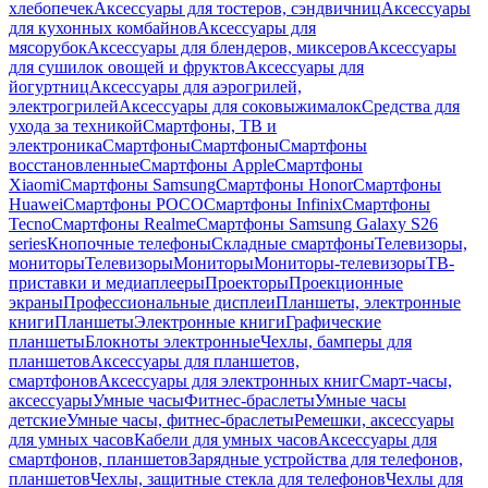
хлебопечек
Аксессуары для тостеров, сэндвичниц
Аксессуары
для кухонных комбайнов
Аксессуары для
мясорубок
Аксессуары для блендеров, миксеров
Аксессуары
для сушилок овощей и фруктов
Аксессуары для
йогуртниц
Аксессуары для аэрогрилей,
электрогрилей
Аксессуары для соковыжималок
Средства для
ухода за техникой
Смартфоны, ТВ и
электроника
Смартфоны
Смартфоны
Смартфоны
восстановленные
Смартфоны Apple
Смартфоны
Xiaomi
Смартфоны Samsung
Смартфоны Honor
Смартфоны
Huawei
Смартфоны POCO
Смартфоны Infinix
Смартфоны
Tecno
Смартфоны Realme
Смартфоны Samsung Galaxy S26
series
Кнопочные телефоны
Складные смартфоны
Телевизоры,
мониторы
Телевизоры
Мониторы
Мониторы-телевизоры
ТВ-
приставки и медиаплееры
Проекторы
Проекционные
экраны
Профессиональные дисплеи
Планшеты, электронные
книги
Планшеты
Электронные книги
Графические
планшеты
Блокноты электронные
Чехлы, бамперы для
планшетов
Аксессуары для планшетов,
смартфонов
Аксессуары для электронных книг
Смарт-часы,
аксессуары
Умные часы
Фитнес-браслеты
Умные часы
детские
Умные часы, фитнес-браслеты
Ремешки, аксессуары
для умных часов
Кабели для умных часов
Аксессуары для
смартфонов, планшетов
Зарядные устройства для телефонов,
планшетов
Чехлы, защитные стекла для телефонов
Чехлы для