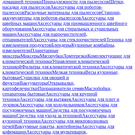
домашней техники
Принадлежности для пылесосов
Щетки,
насадки для пылесосов
Аксессуары для роботов-
пылесосов
Расходные материалы для пылесосов
Станции,
аккумуляторы для роботов-пылесосов
Аксессуары для
швейных машин
Аксессуары для промышленного швейного
оборудования
Аксессуары для стиральных и сушильных
машин
Аксессуары для пароочистителей,
отпаривателей
Аксессуары для стеклоочистителей
Техника для
измельчения продуктов
Блендеры
Кухонные комбайны,
измельчители
Планетарные
миксеры
Миксеры
Мясорубки
Ломтерезки
Комплектующие для
климатической техники
Управление климатической
техникой
Фильтры для климатической техники
Аксессуары для
климатической техники
Мелкая техника
Весы кухонные,
бытовые
Сушилки для овощей и
фруктов
Вакууматоры
Открывалки,
картофелечистки
Проращиватели семян
Маслобойки,
сепараторы бытовые
Аксессуары для крупной
техники
Аксессуары для вытяжек
Аксессуары для плит и
духовок
Аксессуары для холодильников
Аксессуары для
посудомоечных машин
Средства для посудомоечных
машин
Средства для ухода за техникой
Аксессуары для
кухонной техники
Аксессуары для микроволновых
печей
Вакуумные пакеты, контейнеры
Аксессуары для
кофемашин
Аксессуары для мультиварок,