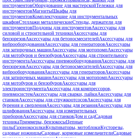
инструментов
Оборудование для мастерской
Тележки для
инструментов
Магниты
Шкафы для
инструментов
Комплектующие для инструментальных
шкафов
Стеллажи металлические
Стенды, держатели для
инструментов
Поддоны для инструментов
Аксессуары для
силовой и строительной техники
Аксессуары для
бензорезов
Аксессуары для бетоносмесителей
Аксессуары для
виброоборудования
Аксессуары для генераторов
Аксессуары
для затирочных машин
Аксессуары для мотопомп
Аксессуары
для мотобуров и бензобуров
Аксессуары для строительного
инструмента
Аксессуары пневмооборудования
Аксессуары для
бензорезов
Аксессуары для бетоносмесителей
Аксессуары для
виброоборудования
Аксессуары для генераторов
Аксессуары
для затирочных машин
Аксессуары для мотопомп
Аксессуары
для мотобуров и бензобуров
Аксессуары для
электроинструмента
Аксессуары для компрессоров,
пневмосистем
Аксессуары для сварки, пайки
Аксессуары для
станков
Аксессуары для стружкоотсосов
Аксессуары для
бурения и сверления
Аксессуары для резания
Аксессуары для
шлифования
Аксессуары для измерительных
приборов
Аксессуары для станков
Дом и сад
Садовая
техника
Триммеры, бензокосы
Цепные
пилы
Газонокосилки
Культиваторы, мотоблоки
Кусторезы,
садовые ножницы
Садовые, кормовые измельчители
Садовые