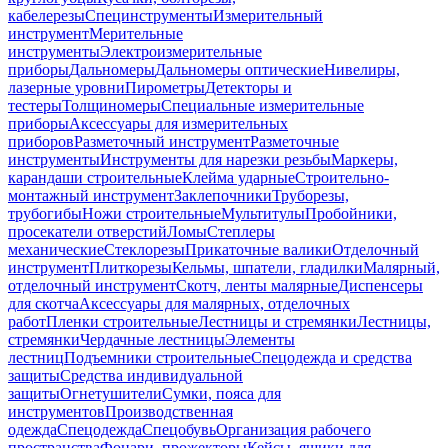
кабелерезы
Специнструменты
Измерительный
инструмент
Мерительные
инструменты
Электроизмерительные
приборы
Дальномеры
Дальномеры оптические
Нивелиры,
лазерные уровни
Пирометры
Детекторы и
тестеры
Толщиномеры
Специальные измерительные
приборы
Аксессуары для измерительных
приборов
Разметочный инструмент
Разметочные
инструменты
Инструменты для нарезки резьбы
Маркеры,
карандаши строительные
Клейма ударные
Строительно-
монтажный инструмент
Заклепочники
Труборезы,
трубогибы
Ножи строительные
Мультитулы
Пробойники,
просекатели отверстий
Ломы
Степлеры
механические
Стеклорезы
Прикаточные валики
Отделочный
инструмент
Плиткорезы
Кельмы, шпатели, гладилки
Малярный,
отделочный инструмент
Скотч, ленты малярные
Диспенсеры
для скотча
Аксессуары для малярных, отделочных
работ
Пленки строительные
Лестницы и стремянки
Лестницы,
стремянки
Чердачные лестницы
Элементы
лестниц
Подъемники строительные
Спецодежда и средства
защиты
Средства индивидуальной
защиты
Огнетушители
Сумки, пояса для
инструментов
Производственная
одежда
Спецодежда
Спецобувь
Организация рабочего
пространства
Фонари, прожекторы
Кейсы, ящики для