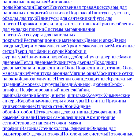
напольные покрытия
Виниловые
полы
Ковролин
Паркет
Искусственная трава
Аксессуары для
напольных покрытий и плитки
Подложка
Плинтусы, уголки,
обводы для труб
Плинтусы для сантехники
Фуги для
плитки
Порожки, профили для пола и плитки
Приспособления
для укладки плитки
Системы выравнивания
плитки
Аксессуары для напольных
покрытий
Реставрационные материалы
Двери и арки
Двери
входные
Двери межкомнатные
Арки межкомнатные
Москитные
сетки
Двери для бани и сауны
Коробки и
фурнитура
Наличники, коробки, доборы
Ручки дверные
Замки
дверные
Петли дверные
Фурнитура дверная
Доводчики
дверные
Окна и подоконники
Окна
Подоконники, отливы
Окна
мансардные
Фурнитура оконная
Мягкие окна
Москитные сетки
на окна
Жалюзи уличные
Пленки солнцезащитные
Крепежные
изделия
Саморезы, шурупы
Гвозди
Анкеры, дюбели
Скобы,
штифты
Перфорированный крепеж
Гайки,
шайбы
Заклепки
Болты, винты, шпильки
Хомуты
Химические
анкеры
Карабины
Фиксаторы арматуры
Шплинты
Пружины
универсальные
Отделка стен
Обои
Жидкие
обои
Фотообои
Штукатурки декоративные
Декоративный
камень
Скинали
Пленки самоклеящиеся
Армирующие
сетки
Стеновые панели
Уголки, маяки,
профили
Вагонка
Стеклохолсты, флизелин
Экраны для
радиаторов
Отделка потолка
Потолочные системы
Потолочные