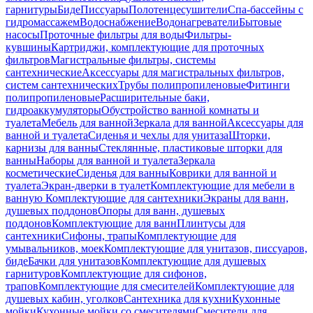
гарнитуры
Биде
Писсуары
Полотенцесушители
Спа-бассейны с
гидромассажем
Водоснабжение
Водонагреватели
Бытовые
насосы
Проточные фильтры для воды
Фильтры-
кувшины
Картриджи, комплектующие для проточных
фильтров
Магистральные фильтры, системы
сантехнические
Аксессуары для магистральных фильтров,
систем сантехнических
Трубы полипропиленовые
Фитинги
полипропиленовые
Расширительные баки,
гидроаккумуляторы
Обустройство ванной комнаты и
туалета
Мебель для ванной
Зеркала для ванной
Аксессуары для
ванной и туалета
Сиденья и чехлы для унитаза
Шторки,
карнизы для ванны
Стеклянные, пластиковые шторки для
ванны
Наборы для ванной и туалета
Зеркала
косметические
Сиденья для ванны
Коврики для ванной и
туалета
Экран-дверки в туалет
Комплектующие для мебели в
ванную
Комплектующие для сантехники
Экраны для ванн,
душевых поддонов
Опоры для ванн, душевых
поддонов
Комплектующие для ванн
Плинтусы для
сантехники
Сифоны, трапы
Комплектующие для
умывальников, моек
Комплектующие для унитазов, писсуаров,
биде
Бачки для унитазов
Комплектующие для душевых
гарнитуров
Комплектующие для сифонов,
трапов
Комплектующие для смесителей
Комплектующие для
душевых кабин, уголков
Сантехника для кухни
Кухонные
мойки
Кухонные мойки со смесителями
Смесители для