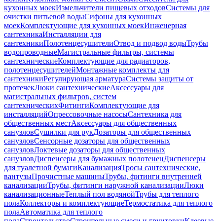
кухонных моек
Измельчители пищевых отходов
Системы для
очистки питьевой воды
Сифоны для кухонных
моек
Комплектующие для кухонных моек
Инженерная
сантехника
Инсталляции для
сантехники
Полотенцесушители
Отвод и подвод воды
Трубы
водопроводные
Магистральные фильтры, системы
сантехнические
Комплектующие для радиаторов,
полотенцесушителей
Монтажные комплекты для
сантехники
Регулирующая арматура
Системы защиты от
протечек
Люки сантехнические
Аксессуары для
магистральных фильтров, систем
сантехнических
Фитинги
Комплектующие для
инсталляций
Опрессовочные насосы
Сантехника для
общественных мест
Аксессуары для общественных
санузлов
Сушилки для рук
Дозаторы для общественных
санузлов
Сенсорные дозаторы для общественных
санузлов
Локтевые дозаторы для общественных
санузлов
Диспенсеры для бумажных полотенец
Диспенсеры
для туалетной бумаги
Канализация
Тросы сантехнические,
вантузы
Прочистные машины
Трубы, фитинги внутренней
канализации
Трубы, фитинги наружной канализации
Люки
канализационные
Теплый пол водяной
Трубы для теплого
пола
Коллекторы и комплектующие
Термостатика для теплого
пола
Автоматика для теплого
пола
Строительство
Строительные смеси и грунтовки
Клеевые