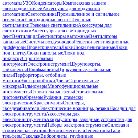
автоматы
УЗО
Конденсаторы
Комплексная защита
электродвигателей
Аксессуары для модульной
автоматики
Светотехника
Промышленное и сигнальное
освещение
Светодиодные ленты
Точечные
светильники
Трековые светильники
Аксессуары для
светотехники
Аксессуары для светодиодных
лент
Вентиляция
Вентиляторы вытяжные
Вентиляторы
канальные
Системы воздуховодов
Решетки вентиляционные,
диффузоры
Проветриватели
Люки
Люки ревизионные
Люки
под плитку
Люки напольные
Люки под
покраску
Строительный
инструмент
Электроинструмент
Шуруповерты,
гайковерты
Шлифмашины
Циркулярные, сабельные
пилы
Перфораторы, отбойные
молотки
Электролобзики
Дрели
Строительные
миксеры
Дальномеры
Многофункциональные
инструменты
Строительные фены
Строительные
пистолеты
Фрезеры
Рубанки, стамески
электрические
Краскопульты
Степлеры,
гвоздезабиватели
Электрические ножницы, резаки
Насадки для
электроинструмента
Аксессуары для
электроинструмента
Аккумуляторы, зарядные устройства для
электроинструмента
Наборы электроинструмента
Силовая и
строительная техника
Бетоносмесители
Генераторы
Тали,
тельферы
Такелаж
Виброплиты, глубинные