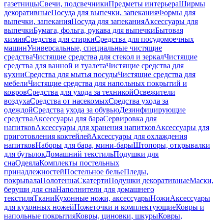
газетницы
Свечи, подсвечники
Предметы интерьера
Ширмы
декоративные
Посуда для выпечки, запекания
Формы для
выпечки, запекания
Посуда для запекания
Аксессуары для
выпечки
Бумага, фольга, рукава для выпечки
Бытовая
химия
Средства для стирки
Средства для посудомоечных
машин
Универсальные, специальные чистящие
средства
Чистящие средства для стекол и зеркал
Чистящие
средства для ванной и туалета
Чистящие средства для
кухни
Средства для мытья посуды
Чистящие средства для
мебели
Чистящие средства для напольных покрытий и
ковров
Средства для ухода за техникой
Освежители
воздуха
Средства от насекомых
Средства ухода за
одеждой
Средства ухода за обувью
Дезинфицирующие
средства
Аксессуары для бара
Сервировка для
напитков
Аксессуары для хранения напитков
Аксессуары для
приготовления коктейлей
Аксессуары для охлаждения
напитков
Наборы для бара, мини-бары
Штопоры, открывалки
для бутылок
Домашний текстиль
Подушки для
сна
Одеяла
Комплекты постельных
принадлежностей
Постельное белье
Пледы,
покрывала
Полотенца
Скатерти
Подушки декоративные
Маски,
беруши для сна
Наполнители для домашнего
текстиля
Ткани
Кухонные ножи, аксессуары
Ножи
Аксессуары
для кухонных ножей
Ножеточки и комплектующие
Ковры и
напольные покрытия
Ковры, циновки, шкуры
Ковры,