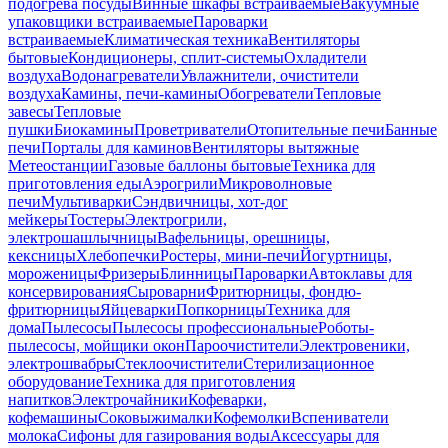
подогрева посуды
Винные шкафы встраиваемые
Вакуумные
упаковщики встраиваемые
Пароварки
встраиваемые
Климатическая техника
Вентиляторы
бытовые
Кондиционеры, сплит-системы
Охладители
воздуха
Водонагреватели
Увлажнители, очистители
воздуха
Камины, печи-камины
Обогреватели
Тепловые
завесы
Тепловые
пушки
Биокамины
Проветриватели
Отопительные печи
Банные
печи
Порталы для каминов
Вентиляторы вытяжные
Метеостанции
Газовые баллоны бытовые
Техника для
приготовления еды
Аэрогрили
Микроволновые
печи
Мультиварки
Сэндвичницы, хот-дог
мейкеры
Тостеры
Электрогрили,
электрошашлычницы
Вафельницы, орешницы,
кексницы
Хлебопечки
Ростеры, мини-печи
Йогуртницы,
мороженицы
Фризеры
Блинницы
Пароварки
Автоклавы для
консервирования
Сыроварни
Фритюрницы, фондю-
фритюрницы
Яйцеварки
Попкорницы
Техника для
дома
Пылесосы
Пылесосы профессиональные
Роботы-
пылесосы, мойщики окон
Пароочистители
Электровеники,
электрошвабры
Стеклоочистители
Стерилизационное
оборудование
Техника для приготовления
напитков
Электрочайники
Кофеварки,
кофемашины
Соковыжималки
Кофемолки
Вспениватели
молока
Сифоны для газирования воды
Аксессуары для