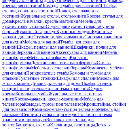
модули
Столешницы для кухни
Мебель для гостиной
Диваны,
кресла для гостиной
Комоды, тумбы для гостиной
Шкафы,
стенки, горки для гостиной
Полки, стеллажи для
гостиной
Журнальные столы, столы-книги
Кресла, стулья для
дома
Кресла-качалки, кресла-маятники
Мебель для
кухни
Столы, столики
Стулья для кухни
Стулья, табуреты
барные
Кухонный гарнитур
Кухонные модули
Кухонные
уголки, диваны
Стульчики для кормления
Системы хранения
для кухни
Мебель для ванной
Тумбы, консоли для
ванной
Шкафы, пеналы для ванной
Шкафчики, полки для
ванной
Зеркала для ванной
Аксессуары для ванной
Мебель-
трансформер
Мебель-трансформер
Кровати-
трансформеры
Детские кроватки-трансформеры
Столы-
трансформеры
Мебель для спальни
Зеркала
Комплекты мебели
для спальни
Прикроватные тумбы
Комоды и тумбы для
спальни
Туалетные столики
Шкафы для спальни
Мебель для
жилых комнат
Диваны, кресла для дома
Шкафы, стенки,
секции
Полки, стеллажи, системы хранения
Стулья,
кресла
Комоды и тумбы
Журнальные столы, столы-
книги
Кресла-качалки, кресла-маятники
Мебель для
телевизора
Комоды, тумбы под телевизор
Кронштейны, стойки
для телевизора
Каминокомплекты под телевизор
Мебель для
прихожей
Секции, тумбы в прихожую
Полки и системы
хранения в прихожую
Вешалки, подставки для
зонтов
Банкетки, скамьи
Ключницы, газетницы
Детская