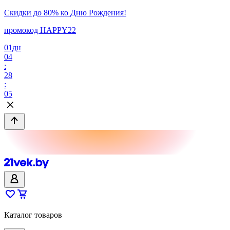
Скидки до 80% ко Дню Рождения!
промокод HAPPY22
01
дн
04
:
28
:
05
Каталог товаров