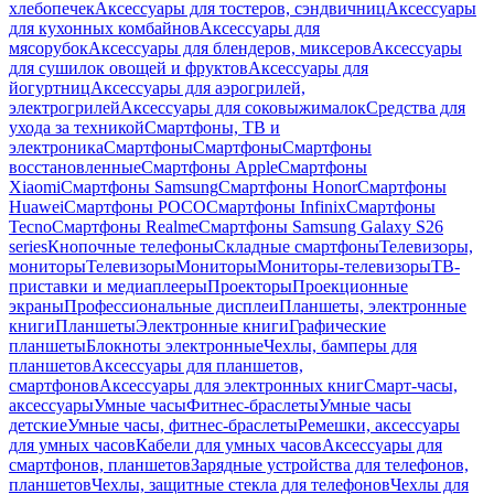
хлебопечек
Аксессуары для тостеров, сэндвичниц
Аксессуары
для кухонных комбайнов
Аксессуары для
мясорубок
Аксессуары для блендеров, миксеров
Аксессуары
для сушилок овощей и фруктов
Аксессуары для
йогуртниц
Аксессуары для аэрогрилей,
электрогрилей
Аксессуары для соковыжималок
Средства для
ухода за техникой
Смартфоны, ТВ и
электроника
Смартфоны
Смартфоны
Смартфоны
восстановленные
Смартфоны Apple
Смартфоны
Xiaomi
Смартфоны Samsung
Смартфоны Honor
Смартфоны
Huawei
Смартфоны POCO
Смартфоны Infinix
Смартфоны
Tecno
Смартфоны Realme
Смартфоны Samsung Galaxy S26
series
Кнопочные телефоны
Складные смартфоны
Телевизоры,
мониторы
Телевизоры
Мониторы
Мониторы-телевизоры
ТВ-
приставки и медиаплееры
Проекторы
Проекционные
экраны
Профессиональные дисплеи
Планшеты, электронные
книги
Планшеты
Электронные книги
Графические
планшеты
Блокноты электронные
Чехлы, бамперы для
планшетов
Аксессуары для планшетов,
смартфонов
Аксессуары для электронных книг
Смарт-часы,
аксессуары
Умные часы
Фитнес-браслеты
Умные часы
детские
Умные часы, фитнес-браслеты
Ремешки, аксессуары
для умных часов
Кабели для умных часов
Аксессуары для
смартфонов, планшетов
Зарядные устройства для телефонов,
планшетов
Чехлы, защитные стекла для телефонов
Чехлы для