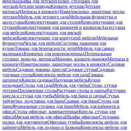
мебель
Шкафы для детской
Полки, стеллажи для
детской
Детские комоды
Кровати детские
Детские
матрасы
Матрасы в кроватку
Наматрасники, защитные чехлы
детские
Мебель для детского сада
Мебельная фурнитура и
аксессуары
Комплектующие для столов
Комплектующие для
стульев
Комплектующие для кроватей и кроваток
Аксессуары
для мебели
Комплектующие для мягкой
мебели
Комплектующие для корпусной мебели
Мебельная
фурнитура
Чехлы для мебели
Системы хранения для
кухни
Товары для безопасности детей
Мебель для самых
маленьких
Кроватки для новорожденных
Пеленальные
столики, комоды, матрасы
Манежи, кровати-манежи
Матрасы в
кроватку
Наматрасники, защитные чехлы в кроватку
Садовая
мебель
Садовые диваны, кресла
Садовые стулья
Садовые,
уличные столы
Комплекты мебели для сада
Гамаки,
шезлонги
Качели садовые
Надувная мебель
Кухни
походные
Столы для сада
Мебель для учебы
Столы, стулья
детские
Письменные столы
Растущие столы и парты
Растущие
кресла и стулья для учебы
Мебель для бани и сауны
Стулья,
табуретки, подставки для бани
Скамьи для бани
Столы для
бани
Журнальные столики для бани
Мебель для кабинета и
офиса
Столы офисные, компьютерные
Кресла, стулья для
офиса
Мягкая мебель для офиса
Шкафы офисные
Стеллажи,
полки для документов
Офисные тумбы
Комплекты мебели для
кабинета
Мебель для лоджии и балкона
Комплекты мебели для