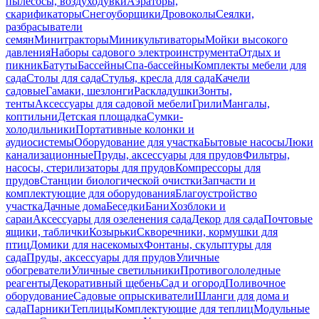
пылесосы, воздуходувки
Аэраторы,
скарификаторы
Снегоуборщики
Дровоколы
Сеялки,
разбрасыватели
семян
Минитракторы
Миникультиваторы
Мойки высокого
давления
Наборы садового электроинструмента
Отдых и
пикник
Батуты
Бассейны
Спа-бассейны
Комплекты мебели для
сада
Столы для сада
Стулья, кресла для сада
Качели
садовые
Гамаки, шезлонги
Раскладушки
Зонты,
тенты
Аксессуары для садовой мебели
Грили
Мангалы,
коптильни
Детская площадка
Сумки-
холодильники
Портативные колонки и
аудиосистемы
Оборудование для участка
Бытовые насосы
Люки
канализационные
Пруды, аксессуары для прудов
Фильтры,
насосы, стерилизаторы для прудов
Компрессоры для
прудов
Станции биологической очистки
Запчасти и
комплектующие для оборудования
Благоустройство
участка
Дачные дома
Беседки
Бани
Хозблоки и
сараи
Аксессуары для озеленения сада
Декор для сада
Почтовые
ящики, таблички
Козырьки
Скворечники, кормушки для
птиц
Домики для насекомых
Фонтаны, скульптуры для
сада
Пруды, аксессуары для прудов
Уличные
обогреватели
Уличные светильники
Противогололедные
реагенты
Декоративный щебень
Сад и огород
Поливочное
оборудование
Садовые опрыскиватели
Шланги для дома и
сада
Парники
Теплицы
Комплектующие для теплиц
Модульные