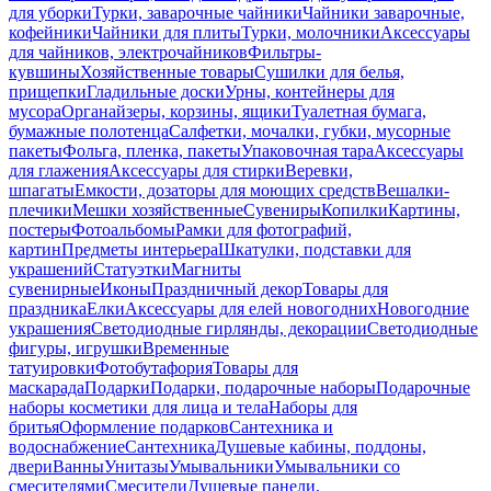
для уборки
Турки, заварочные чайники
Чайники заварочные,
кофейники
Чайники для плиты
Турки, молочники
Аксессуары
для чайников, электрочайников
Фильтры-
кувшины
Хозяйственные товары
Сушилки для белья,
прищепки
Гладильные доски
Урны, контейнеры для
мусора
Органайзеры, корзины, ящики
Туалетная бумага,
бумажные полотенца
Салфетки, мочалки, губки, мусорные
пакеты
Фольга, пленка, пакеты
Упаковочная тара
Аксессуары
для глажения
Аксессуары для стирки
Веревки,
шпагаты
Емкости, дозаторы для моющих средств
Вешалки-
плечики
Мешки хозяйственные
Сувениры
Копилки
Картины,
постеры
Фотоальбомы
Рамки для фотографий,
картин
Предметы интерьера
Шкатулки, подставки для
украшений
Статуэтки
Магниты
сувенирные
Иконы
Праздничный декор
Товары для
праздника
Елки
Аксессуары для елей новогодних
Новогодние
украшения
Светодиодные гирлянды, декорации
Светодиодные
фигуры, игрушки
Временные
татуировки
Фотобутафория
Товары для
маскарада
Подарки
Подарки, подарочные наборы
Подарочные
наборы косметики для лица и тела
Наборы для
бритья
Оформление подарков
Сантехника и
водоснабжение
Сантехника
Душевые кабины, поддоны,
двери
Ванны
Унитазы
Умывальники
Умывальники со
смесителями
Смесители
Душевые панели,