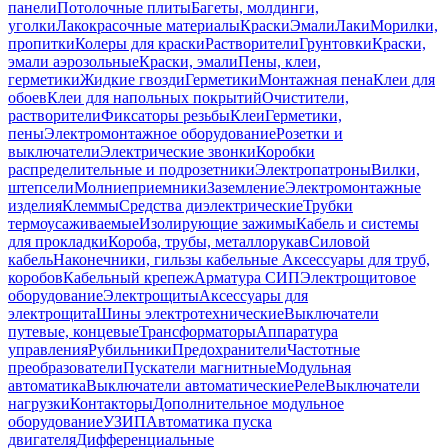
панели
Потолочные плиты
Багеты, молдинги,
уголки
Лакокрасочные материалы
Краски
Эмали
Лаки
Морилки,
пропитки
Колеры для краски
Растворители
Грунтовки
Краски,
эмали аэрозольные
Краски, эмали
Пены, клеи,
герметики
Жидкие гвозди
Герметики
Монтажная пена
Клеи для
обоев
Клеи для напольных покрытий
Очистители,
растворители
Фиксаторы резьбы
Клеи
Герметики,
пены
Электромонтажное оборудование
Розетки и
выключатели
Электрические звонки
Коробки
распределительные и подрозетники
Электропатроны
Вилки,
штепсели
Молниеприемники
Заземление
Электромонтажные
изделия
Клеммы
Средства диэлектрические
Трубки
термоусаживаемые
Изолирующие зажимы
Кабель и системы
для прокладки
Короба, трубы, металлорукав
Силовой
кабель
Наконечники, гильзы кабельные
Аксессуары для труб,
коробов
Кабельный крепеж
Арматура СИП
Электрощитовое
оборудование
Электрощиты
Аксессуары для
электрощита
Шины электротехнические
Выключатели
путевые, концевые
Трансформаторы
Аппаратура
управления
Рубильники
Предохранители
Частотные
преобразователи
Пускатели магнитные
Модульная
автоматика
Выключатели автоматические
Реле
Выключатели
нагрузки
Контакторы
Дополнительное модульное
оборудование
УЗИП
Автоматика пуска
двигателя
Дифференциальные