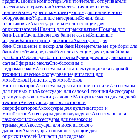
грядки
Садовые компостеры
Уничтожители, отпугиватели
насекомых и грызунов
Автоматизация и контроль
полива
Аксессуары и комплектующие для поливочного
оборудования
Укрывные материалы
Бочки, баки
пластиковые
Аксессуары и комплектующие для
опрыскивателей
Шланги для опрыскивателей
Товары для
бани
Бани
Сауны
Двери для бани и сауны
Бондарные
изделия
Банные принадлежности
Аксессуары для
бани
Оснащение и декор для бани
Измерительные приборы для
бани
Фитобочки, купели
Комплектующие для купелей
Окна
для бани
Мебель для бани и сауны
Ручки дверные для бани и
сауны
Эфирные масла
Спа-бассейны с
гидромассажем
Аксессуары и комплектующие для садовой
техники
Навесное оборудование
Двигатели для
мотоблоков
Прицепы для мотоблоков,
минитракторов
Аксессуары для газонной техники
Аксессуары
для цепных пил
Аксессуары для садовой техники
Аксессуары
для кусторезов, ножниц садовых
Моторные масла для садовой
техники
Аксессуары для аэратоторов и
скарификаторов
Аксессуары для культиваторов и
мотоблоков
Аксессуары для воздуходувок
Аксессуары для
газонокосилок
Аксессуары для бензокос и
триммеров
Аксессуары для моек высокого
давления
Аксессуары и комплектующие для
опрыскивателей
Запчасти для садовых