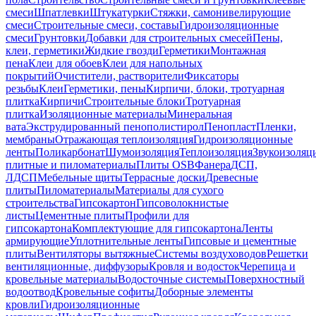
смеси
Шпатлевки
Штукатурки
Стяжки, самонивелирующие
смеси
Строительные смеси, составы
Гидроизоляционные
смеси
Грунтовки
Добавки для строительных смесей
Пены,
клеи, герметики
Жидкие гвозди
Герметики
Монтажная
пена
Клеи для обоев
Клеи для напольных
покрытий
Очистители, растворители
Фиксаторы
резьбы
Клеи
Герметики, пены
Кирпичи, блоки, тротуарная
плитка
Кирпичи
Строительные блоки
Тротуарная
плитка
Изоляционные материалы
Минеральная
вата
Экструдированный пенополистирол
Пенопласт
Пленки,
мембраны
Отражающая теплоизоляция
Гидроизоляционные
ленты
Поликарбонат
Шумоизоляция
Теплоизоляция
Звукоизоляц
плитные и пиломатериалы
Плиты OSB
Фанера
ДСП,
ЛДСП
Мебельные щиты
Террасные доски
Древесные
плиты
Пиломатериалы
Материалы для сухого
строительства
Гипсокартон
Гипсоволокнистые
листы
Цементные плиты
Профили для
гипсокартона
Комплектующие для гипсокартона
Ленты
армирующие
Уплотнительные ленты
Гипсовые и цементные
плиты
Вентиляторы вытяжные
Системы воздуховодов
Решетки
вентиляционные, диффузоры
Кровля и водосток
Черепица и
кровельные материалы
Водосточные системы
Поверхностный
водоотвод
Кровельные софиты
Доборные элементы
кровли
Гидроизоляционные