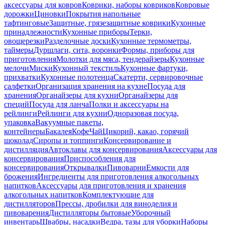
аксессуары для ковров
Коврики, наборы ковриков
Ковровые
дорожки
Циновки
Покрытия напольные
тафтинговые
Защитные, грязезащитные коврики
Кухонные
принадлежности
Кухонные приборы
Терки,
овощерезки
Разделочные доски
Кухонные термометры,
таймеры
Дуршлаги, сита, воронки
Формы, приборы для
приготовления
Молотки для мяса, тендерайзеры
Кухонные
мелочи
Миски
Кухонный текстиль
Кухонные фартуки,
прихватки
Кухонные полотенца
Скатерти, сервировочные
салфетки
Организация хранения на кухне
Посуда для
хранения
Органайзеры для кухни
Органайзеры для
специй
Посуда для ланча
Полки и аксессуары на
рейлинги
Рейлинги для кухни
Одноразовая посуда,
упаковка
Вакуумные пакеты,
контейнеры
Бакалея
Кофе
Чай
Цикорий, какао, горячий
шоколад
Сиропы и топпинги
Консервирование и
дистилляция
Автоклавы для консервирования
Аксессуары для
консервирования
Приспособления для
консервирования
Открывалки
Пивоварни
Емкости для
брожения
Ингредиенты для приготовления алкогольных
напитков
Аксессуары для приготовления и хранения
алкогольных напитков
Комплектующие для
дистилляторов
Прессы, дробилки для виноделия и
пивоварения
Дистилляторы бытовые
Уборочный
инвентарь
Швабры, насадки
Ведра, тазы для уборки
Наборы