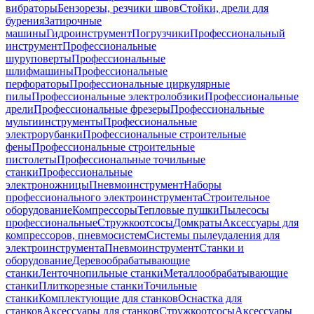
вибраторы
Бензорезы, резчики швов
Стойки, дрели для
бурения
Затирочные
машины
Гидроинструмент
Погрузчики
Профессиональный
инструмент
Профессиональные
шуруповерты
Профессиональные
шлифмашины
Профессиональные
перфораторы
Профессиональные циркулярные
пилы
Профессиональные электролобзики
Профессиональные
дрели
Профессиональные фрезеры
Профессиональные
мультиинструменты
Профессиональные
электрорубанки
Профессиональные строительные
фены
Профессиональные строительные
пистолеты
Профессиональные точильные
станки
Профессиональные
электроножницы
Пневмоинструмент
Наборы
профессионального электроинструмента
Строительное
оборудование
Компрессоры
Тепловые пушки
Пылесосы
профессиональные
Стружкоотсосы
Домкраты
Аксессуары для
компрессоров, пневмосистем
Системы пылеудаления для
электроинструмента
Пневмоинструмент
Станки и
оборудование
Деревообрабатывающие
станки
Ленточнопильные станки
Металлообрабатывающие
станки
Плиткорезные станки
Точильные
станки
Комплектующие для станков
Оснастка для
станков
Аксессуары для станков
Стружкоотсосы
Аксессуары