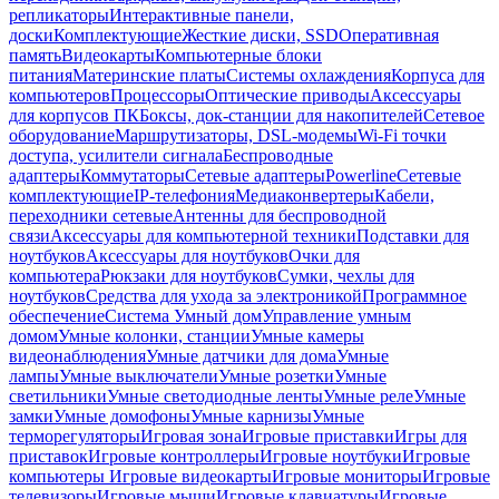
репликаторы
Интерактивные панели,
доски
Комплектующие
Жесткие диски, SSD
Оперативная
память
Видеокарты
Компьютерные блоки
питания
Материнские платы
Системы охлаждения
Корпуса для
компьютеров
Процессоры
Оптические приводы
Аксессуары
для корпусов ПК
Боксы, док-станции для накопителей
Сетевое
оборудование
Маршрутизаторы, DSL-модемы
Wi-Fi точки
доступа, усилители сигнала
Беспроводные
адаптеры
Коммутаторы
Сетевые адаптеры
Powerline
Сетевые
комплектующие
IP-телефония
Медиаконвертеры
Кабели,
переходники сетевые
Антенны для беспроводной
связи
Аксессуары для компьютерной техники
Подставки для
ноутбуков
Аксессуары для ноутбуков
Очки для
компьютера
Рюкзаки для ноутбуков
Сумки, чехлы для
ноутбуков
Средства для ухода за электроникой
Программное
обеспечение
Система Умный дом
Управление умным
домом
Умные колонки, станции
Умные камеры
видеонаблюдения
Умные датчики для дома
Умные
лампы
Умные выключатели
Умные розетки
Умные
светильники
Умные светодиодные ленты
Умные реле
Умные
замки
Умные домофоны
Умные карнизы
Умные
терморегуляторы
Игровая зона
Игровые приставки
Игры для
приставок
Игровые контроллеры
Игровые ноутбуки
Игровые
компьютеры
Игровые видеокарты
Игровые мониторы
Игровые
телевизоры
Игровые мыши
Игровые клавиатуры
Игровые