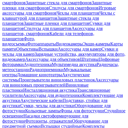
смартфонов
Защитные стекла для смартфонов
Защитные
пленки для смартфонов
Стилусы для смартфонов
Игровые
аксессуары для смартфонов
Чехлы для планшетов
Чехлы с
клавиатурой для планшетов
Защитные стекла для
планшетов
Защитные пленки для планшетов
Сумки для
планшетов
Стилусы для планшетов
Аксессуары для
планшетов, смартфонов
Кабели для телефонов,
планшетов
Фото,
видеосъемка
Фотоаппараты
Видеокамеры
Экшн-камеры
Карты
памяти
Объективы
Вспышки
Аксессуары для камер
Сумки и
чехлы для камер
Зарядные устройства, аккумуляторы для фото,
видеокамер
Аксессуары для объективов
Штативы
Цифровые
фоторамки
Аудиотехника
Мультимедиа акустика
Радиочасы,
метеостанции
Радиоприемники
Музыкальные
центры
Домашние кинотеатры
Акустические
системы
Проигрыватели виниловых пластинок
Аксессуары
для виниловых проигрывателей
Виниловые
пластинки
Инсталляционная акустика
Трансляционные
усилители
Аксессуары для аудиотехники
Комплектующие для
акустики
Акустические кабели
Подставки, стойки для
акустики
Сумки, чехлы для акустики
Оборудование для
фотостудии
Кольцевые лампы
Фоны для фотостудии
Студийное
освещение
Насадки светоформирующие для
фотостудии
Фотозонты, отражатели
Оборудование для
предметной съемки
Вспышки студийные
Комплекты