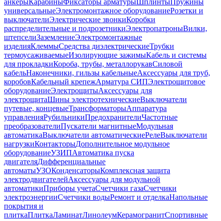
анкеры
Карабины
Фиксаторы арматуры
Шплинты
Пружины
универсальные
Электромонтажное оборудование
Розетки и
выключатели
Электрические звонки
Коробки
распределительные и подрозетники
Электропатроны
Вилки,
штепсели
Заземление
Электромонтажные
изделия
Клеммы
Средства диэлектрические
Трубки
термоусаживаемые
Изолирующие зажимы
Кабель и системы
для прокладки
Короба, трубы, металлорукав
Силовой
кабель
Наконечники, гильзы кабельные
Аксессуары для труб,
коробов
Кабельный крепеж
Арматура СИП
Электрощитовое
оборудование
Электрощиты
Аксессуары для
электрощита
Шины электротехнические
Выключатели
путевые, концевые
Трансформаторы
Аппаратура
управления
Рубильники
Предохранители
Частотные
преобразователи
Пускатели магнитные
Модульная
автоматика
Выключатели автоматические
Реле
Выключатели
нагрузки
Контакторы
Дополнительное модульное
оборудование
УЗИП
Автоматика пуска
двигателя
Дифференциальные
автоматы
УЗО
Конденсаторы
Комплексная защита
электродвигателей
Аксессуары для модульной
автоматики
Приборы учета
Счетчики газа
Счетчики
электроэнергии
Счетчики воды
Ремонт и отделка
Напольные
покрытия и
плитка
Плитка
Ламинат
Линолеум
Керамогранит
Спортивные