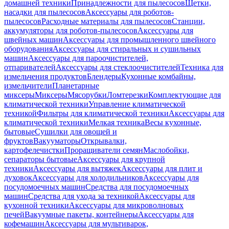
домашней техники
Принадлежности для пылесосов
Щетки,
насадки для пылесосов
Аксессуары для роботов-
пылесосов
Расходные материалы для пылесосов
Станции,
аккумуляторы для роботов-пылесосов
Аксессуары для
швейных машин
Аксессуары для промышленного швейного
оборудования
Аксессуары для стиральных и сушильных
машин
Аксессуары для пароочистителей,
отпаривателей
Аксессуары для стеклоочистителей
Техника для
измельчения продуктов
Блендеры
Кухонные комбайны,
измельчители
Планетарные
миксеры
Миксеры
Мясорубки
Ломтерезки
Комплектующие для
климатической техники
Управление климатической
техникой
Фильтры для климатической техники
Аксессуары для
климатической техники
Мелкая техника
Весы кухонные,
бытовые
Сушилки для овощей и
фруктов
Вакууматоры
Открывалки,
картофелечистки
Проращиватели семян
Маслобойки,
сепараторы бытовые
Аксессуары для крупной
техники
Аксессуары для вытяжек
Аксессуары для плит и
духовок
Аксессуары для холодильников
Аксессуары для
посудомоечных машин
Средства для посудомоечных
машин
Средства для ухода за техникой
Аксессуары для
кухонной техники
Аксессуары для микроволновых
печей
Вакуумные пакеты, контейнеры
Аксессуары для
кофемашин
Аксессуары для мультиварок,