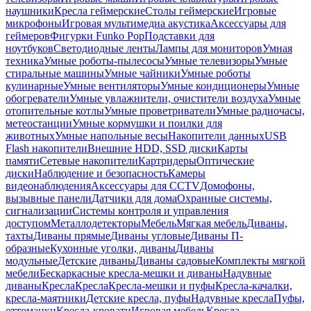
наушники
Кресла геймерские
Столы геймерские
Игровые
микрофоны
Игровая мультимедиа акустика
Аксессуары для
геймеров
Фигурки Funko Pop
Подставки для
ноутбуков
Светодиодные ленты
Лампы для мониторов
Умная
техника
Умные роботы-пылесосы
Умные телевизоры
Умные
стиральные машины
Умные чайники
Умные роботы
кулинарные
Умные вентиляторы
Умные кондиционеры
Умные
обогреватели
Умные увлажнители, очистители воздуха
Умные
отопительные котлы
Умные проветриватели
Умные радиочасы,
метеостанции
Умные кормушки и поилки для
животных
Умные напольные весы
Накопители данных
USB
Flash накопители
Внешние HDD, SSD диски
Карты
памяти
Сетевые накопители
Картридеры
Оптические
диски
Наблюдение и безопасность
Камеры
видеонаблюдения
Аксессуары для CCTV
Домофоны,
вызывные панели
Датчики для дома
Охранные системы,
сигнализации
Системы контроля и управления
доступом
Металлодетекторы
Мебель
Мягкая мебель
Диваны,
тахты
Диваны прямые
Диваны угловые
Диваны П-
образные
Кухонные уголки, диваны
Диваны
модульные
Детские диваны
Диваны садовые
Комплекты мягкой
мебели
Бескаркасные кресла-мешки и диваны
Надувные
диваны
Кресла
Кресла
Кресла-мешки и пуфы
Кресла-качалки,
кресла-маятники
Детские кресла, пуфы
Надувные кресла
Пуфы,
оттоманки
Кресла-кровати
Игровая мебель
Кресла