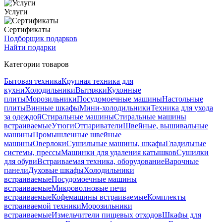
Услуги
Сертификаты
Подборщик подарков
Найти подарки
Категории товаров
Бытовая техника
Крупная техника для
кухни
Холодильники
Вытяжки
Кухонные
плиты
Морозильники
Посудомоечные машины
Настольные
плиты
Винные шкафы
Мини-холодильники
Техника для ухода
за одеждой
Стиральные машины
Стиральные машины
встраиваемые
Утюги
Отпариватели
Швейные, вышивальные
машины
Промышленные швейные
машины
Оверлоки
Сушильные машины, шкафы
Гладильные
системы, прессы
Машинки для удаления катышков
Сушилки
для обуви
Встраиваемая техника, оборудование
Варочные
панели
Духовые шкафы
Холодильники
встраиваемые
Посудомоечные машины
встраиваемые
Микроволновые печи
встраиваемые
Кофемашины встраиваемые
Комплекты
встраиваемой техники
Морозильники
встраиваемые
Измельчители пищевых отходов
Шкафы для