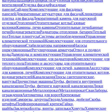
материалы
Шифер
Профнастил
Рулонная кровля
Кровельная
вентиляция
Отделка фасада
Фасадные
панели
Сайдинг
Комплектующие для фасадных
панелей
Декоративные штукатурки для фасада
Клинкерная
плитка для фасада
Декоративный камень для наружной
отделки
Отопление
Отопительные котлы
Газовые
колонки
Камины, печи-камины
Отопительные печи
Банные
печи
Водонагреватели
Радиаторы отопления, батареи
Теплый
пол
Теплые плинтусы
Системы антиобледенения
Управление
климатической техникой
Комплектующие для отопительного
оборудования
Стабилизаторы напряжения
Насосы
циркуляционные
Регулирующая арматура
Отвод и подвод
воды
Дымоходы и комплектующие
Управление климатической
техникой
Комплектующие для радиаторов
Комплектующие для
теплого пола
Топливо и аксессуары для отопительного
оборудования
Комплектующие для печей, каминов
Аксессуары
для каминов, печей
Комплектующие для отопительных котлов,
водонагревателей
Канализация
Тросы сантехнические,
вантузы
Прочистные машины
Трубы, фитинги внутренней
канализации
Трубы, фитинги наружной канализации
Люки
канализационные
Металлопрокат
Металлопрокат
Сваи
Заборы,
ограждения
Автоматика для ворот
Крепежные
изделия
Саморезы, шурупы
Гвозди
Анкеры, дюбели
Скобы,
штифты
Перфорированный крепеж
Гайки,
шайбы
Заклепки
Болты, винты, шпильки
Хомуты
Химические