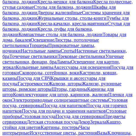
балкона, лоджии
Кресла-мешки для балкона
Кресла подвесные,
стулья садовые
Столы для балкона, лоджии
Шкафы для
балкона, лоджии
Дверцы жалюзийные
Системы хранения для
балкона, лоджии
Журнальные столы, столы-книги
Тумбы для
балкона, лоджии
Кресла-качалки, кресла-маятники
Стулья для
балкона, лоджии
Кресла, пуфы для балкона,
лоджии
Компактные столы для балкона, лоджии
Товары для
дома, бакалея
Освещение
Люстры, потолочные
светильники
Торшеры
Прикроватные лампы,
ночники
Настольные лампы
Споты
Настенные светильники,
бра
Точечные светильники
Трековые светильники
Уличные
светильники, фонари, бра
Лампы
Освещение для картин,
зеркал
Кольцевые лампы
Аксессуары для освещения
Посуда для
готовки
Сковороды, сотейники, воки
Кастрюли, ковши,
казаны
Посуда для СВЧ
Крышки и аксессуары для
посуды
Гастроемкости
Жалюзи, шторы
Жалюзи, рулонные
шторы, римские шторы
Шторы, гардины
Карнизы для
штор
Комплектующие для штор, карнизов, жалюзи
Пленки для
окон
Электроприводные солнцезащитные системы
Столовая
посуда, сервировка
Посуда для напитков
Посуда для горячих
напитков
Посуда для подачи и хранения напитков
Столовые
приборы
Столовая посуда
Посуда для сервировки
Предметы
сервировки
Детская столовая посуда
Декор
Зеркала
Кашпо,
стойки для цветов
Картины, постеры
Часы
интерьерные
Искусственные цветы, растения
Вазы
Ключницы,