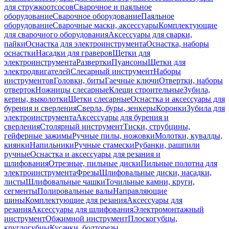
для стружкоотсосов
Сварочное и паяльное
оборудование
Сварочное оборудование
Паяльное
оборудование
Сварочные маски, аксессуары
Комплектующие
для сварочного оборудования
Аксессуары для сварки,
пайки
Оснастка для электроинструмента
Оснастка, наборы
оснастки
Насадки для граверов
Щетки для
электроинструмента
Развертки
Пуансоны
Щетки для
электродвигателей
Слесарный инструмент
Наборы
инструментов
Головки, биты
Гаечные ключи
Отвертки, наборы
отверток
Ножницы слесарные
Клещи строительные
Зубила,
керны, выколотки
Щетки слесарные
Оснастка и аксессуары для
бурения и сверления
Сверла, буры, зенкеры
Коронки
Зубила для
электроинструмента
Аксессуары для бурения и
сверления
Столярный инструмент
Тиски, струбцины,
гейферные зажимы
Ручные пилы, ножовки
Молотки, кувалды,
киянки
Напильники
Ручные стамески
Рубанки, рашпили
ручные
Оснастка и аксессуары для резания и
шлифования
Отрезные, пильные диски
Пильные полотна для
электроинструмента
Фрезы
Шлифовальные диски, насадки,
листы
Шлифовальные чашки
Точильные камни, круги,
сегменты
Полировальные валы
Направляющие
шины
Комплектующие для резания
Аксессуары для
резания
Аксессуары для шлифования
Электромонтажный
инструмент
Обжимной инструмент
Плоскогубцы,
круглогубцы
Кусачки, болторезы,