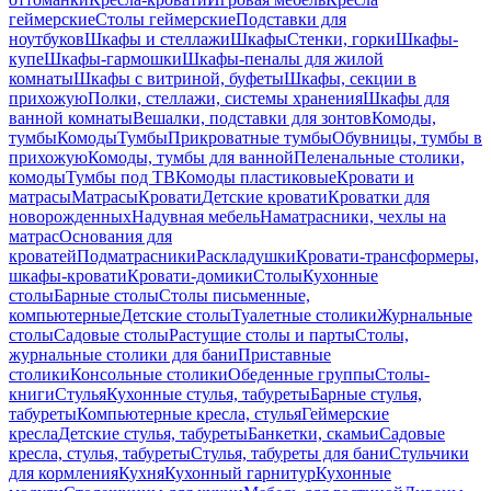
геймерские
Столы геймерские
Подставки для
ноутбуков
Шкафы и стеллажи
Шкафы
Стенки, горки
Шкафы-
купе
Шкафы-гармошки
Шкафы-пеналы для жилой
комнаты
Шкафы с витриной, буфеты
Шкафы, секции в
прихожую
Полки, стеллажи, системы хранения
Шкафы для
ванной комнаты
Вешалки, подставки для зонтов
Комоды,
тумбы
Комоды
Тумбы
Прикроватные тумбы
Обувницы, тумбы в
прихожую
Комоды, тумбы для ванной
Пеленальные столики,
комоды
Тумбы под ТВ
Комоды пластиковые
Кровати и
матрасы
Матрасы
Кровати
Детские кровати
Кроватки для
новорожденных
Надувная мебель
Наматрасники, чехлы на
матрас
Основания для
кроватей
Подматрасники
Раскладушки
Кровати-трансформеры,
шкафы-кровати
Кровати-домики
Столы
Кухонные
столы
Барные столы
Столы письменные,
компьютерные
Детские столы
Туалетные столики
Журнальные
столы
Садовые столы
Растущие столы и парты
Столы,
журнальные столики для бани
Приставные
столики
Консольные столики
Обеденные группы
Столы-
книги
Стулья
Кухонные стулья, табуреты
Барные стулья,
табуреты
Компьютерные кресла, стулья
Геймерские
кресла
Детские стулья, табуреты
Банкетки, скамьи
Садовые
кресла, стулья, табуреты
Стулья, табуреты для бани
Стульчики
для кормления
Кухня
Кухонный гарнитур
Кухонные