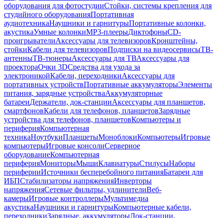
оборудования для фотостудии
Стойки, системы крепления для
студийного оборудования
Портативная
аудиотехника
Наушники и гарнитуры
Портативные колонки,
акустика
Умные колонки
MP3-плееры
Диктофоны
CD-
проигрыватели
Аксессуары для телевизоров
Кронштейны,
стойки
Кабели для телевизоров
Подписки на видеосервисы
ТВ-
антенны
ТВ-тюнеры
Аксессуары для ТВ
Аксессуары для
проектора
Очки 3D
Средства для ухода за
электроникой
Кабели, переходники
Аксессуары для
портативных устройств
Портативные аккумуляторы
Элементы
питания, зарядные устройства
Аккумуляторные
батареи
Держатели, док-станции
Аксессуары для планшетов,
смартфонов
Кабели для телефонов, планшетов
Зарядные
устройства для телефонов, планшетов
Компьютеры и
периферия
Компьютерная
техника
Ноутбуки
Планшеты
Моноблоки
Компьютеры
Игровые
компьютеры
Игровые консоли
Серверное
оборудование
Компьютерная
периферия
Мониторы
Мыши
Клавиатуры
Стилусы
Наборы
периферии
Источники бесперебойного питания
Батареи для
ИБП
Стабилизаторы напряжения
Инверторы
напряжения
Сетевые фильтры, удлинители
Веб-
камеры
Игровые контроллеры
Мультимедиа
акустика
Наушники и гарнитуры
Компьютерные кабели,
переходники
Зарядные, аккумуляторы
Док-станции,