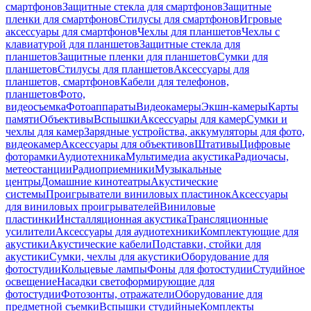
смартфонов
Защитные стекла для смартфонов
Защитные
пленки для смартфонов
Стилусы для смартфонов
Игровые
аксессуары для смартфонов
Чехлы для планшетов
Чехлы с
клавиатурой для планшетов
Защитные стекла для
планшетов
Защитные пленки для планшетов
Сумки для
планшетов
Стилусы для планшетов
Аксессуары для
планшетов, смартфонов
Кабели для телефонов,
планшетов
Фото,
видеосъемка
Фотоаппараты
Видеокамеры
Экшн-камеры
Карты
памяти
Объективы
Вспышки
Аксессуары для камер
Сумки и
чехлы для камер
Зарядные устройства, аккумуляторы для фото,
видеокамер
Аксессуары для объективов
Штативы
Цифровые
фоторамки
Аудиотехника
Мультимедиа акустика
Радиочасы,
метеостанции
Радиоприемники
Музыкальные
центры
Домашние кинотеатры
Акустические
системы
Проигрыватели виниловых пластинок
Аксессуары
для виниловых проигрывателей
Виниловые
пластинки
Инсталляционная акустика
Трансляционные
усилители
Аксессуары для аудиотехники
Комплектующие для
акустики
Акустические кабели
Подставки, стойки для
акустики
Сумки, чехлы для акустики
Оборудование для
фотостудии
Кольцевые лампы
Фоны для фотостудии
Студийное
освещение
Насадки светоформирующие для
фотостудии
Фотозонты, отражатели
Оборудование для
предметной съемки
Вспышки студийные
Комплекты