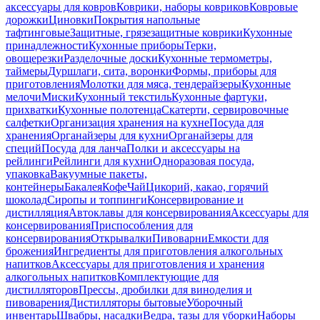
аксессуары для ковров
Коврики, наборы ковриков
Ковровые
дорожки
Циновки
Покрытия напольные
тафтинговые
Защитные, грязезащитные коврики
Кухонные
принадлежности
Кухонные приборы
Терки,
овощерезки
Разделочные доски
Кухонные термометры,
таймеры
Дуршлаги, сита, воронки
Формы, приборы для
приготовления
Молотки для мяса, тендерайзеры
Кухонные
мелочи
Миски
Кухонный текстиль
Кухонные фартуки,
прихватки
Кухонные полотенца
Скатерти, сервировочные
салфетки
Организация хранения на кухне
Посуда для
хранения
Органайзеры для кухни
Органайзеры для
специй
Посуда для ланча
Полки и аксессуары на
рейлинги
Рейлинги для кухни
Одноразовая посуда,
упаковка
Вакуумные пакеты,
контейнеры
Бакалея
Кофе
Чай
Цикорий, какао, горячий
шоколад
Сиропы и топпинги
Консервирование и
дистилляция
Автоклавы для консервирования
Аксессуары для
консервирования
Приспособления для
консервирования
Открывалки
Пивоварни
Емкости для
брожения
Ингредиенты для приготовления алкогольных
напитков
Аксессуары для приготовления и хранения
алкогольных напитков
Комплектующие для
дистилляторов
Прессы, дробилки для виноделия и
пивоварения
Дистилляторы бытовые
Уборочный
инвентарь
Швабры, насадки
Ведра, тазы для уборки
Наборы