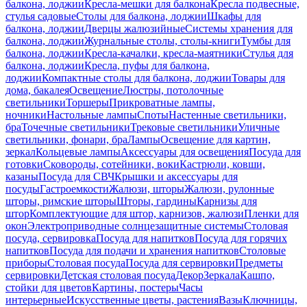
балкона, лоджии
Кресла-мешки для балкона
Кресла подвесные,
стулья садовые
Столы для балкона, лоджии
Шкафы для
балкона, лоджии
Дверцы жалюзийные
Системы хранения для
балкона, лоджии
Журнальные столы, столы-книги
Тумбы для
балкона, лоджии
Кресла-качалки, кресла-маятники
Стулья для
балкона, лоджии
Кресла, пуфы для балкона,
лоджии
Компактные столы для балкона, лоджии
Товары для
дома, бакалея
Освещение
Люстры, потолочные
светильники
Торшеры
Прикроватные лампы,
ночники
Настольные лампы
Споты
Настенные светильники,
бра
Точечные светильники
Трековые светильники
Уличные
светильники, фонари, бра
Лампы
Освещение для картин,
зеркал
Кольцевые лампы
Аксессуары для освещения
Посуда для
готовки
Сковороды, сотейники, воки
Кастрюли, ковши,
казаны
Посуда для СВЧ
Крышки и аксессуары для
посуды
Гастроемкости
Жалюзи, шторы
Жалюзи, рулонные
шторы, римские шторы
Шторы, гардины
Карнизы для
штор
Комплектующие для штор, карнизов, жалюзи
Пленки для
окон
Электроприводные солнцезащитные системы
Столовая
посуда, сервировка
Посуда для напитков
Посуда для горячих
напитков
Посуда для подачи и хранения напитков
Столовые
приборы
Столовая посуда
Посуда для сервировки
Предметы
сервировки
Детская столовая посуда
Декор
Зеркала
Кашпо,
стойки для цветов
Картины, постеры
Часы
интерьерные
Искусственные цветы, растения
Вазы
Ключницы,