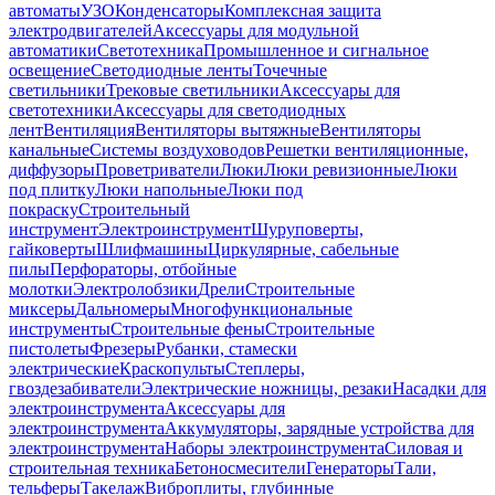
автоматы
УЗО
Конденсаторы
Комплексная защита
электродвигателей
Аксессуары для модульной
автоматики
Светотехника
Промышленное и сигнальное
освещение
Светодиодные ленты
Точечные
светильники
Трековые светильники
Аксессуары для
светотехники
Аксессуары для светодиодных
лент
Вентиляция
Вентиляторы вытяжные
Вентиляторы
канальные
Системы воздуховодов
Решетки вентиляционные,
диффузоры
Проветриватели
Люки
Люки ревизионные
Люки
под плитку
Люки напольные
Люки под
покраску
Строительный
инструмент
Электроинструмент
Шуруповерты,
гайковерты
Шлифмашины
Циркулярные, сабельные
пилы
Перфораторы, отбойные
молотки
Электролобзики
Дрели
Строительные
миксеры
Дальномеры
Многофункциональные
инструменты
Строительные фены
Строительные
пистолеты
Фрезеры
Рубанки, стамески
электрические
Краскопульты
Степлеры,
гвоздезабиватели
Электрические ножницы, резаки
Насадки для
электроинструмента
Аксессуары для
электроинструмента
Аккумуляторы, зарядные устройства для
электроинструмента
Наборы электроинструмента
Силовая и
строительная техника
Бетоносмесители
Генераторы
Тали,
тельферы
Такелаж
Виброплиты, глубинные