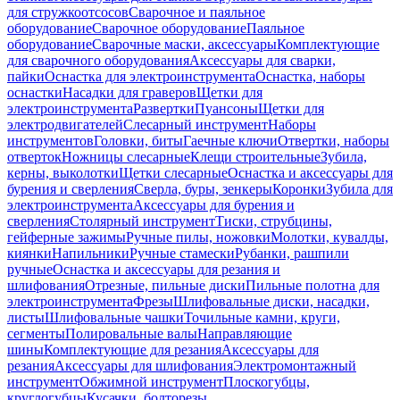
для стружкоотсосов
Сварочное и паяльное
оборудование
Сварочное оборудование
Паяльное
оборудование
Сварочные маски, аксессуары
Комплектующие
для сварочного оборудования
Аксессуары для сварки,
пайки
Оснастка для электроинструмента
Оснастка, наборы
оснастки
Насадки для граверов
Щетки для
электроинструмента
Развертки
Пуансоны
Щетки для
электродвигателей
Слесарный инструмент
Наборы
инструментов
Головки, биты
Гаечные ключи
Отвертки, наборы
отверток
Ножницы слесарные
Клещи строительные
Зубила,
керны, выколотки
Щетки слесарные
Оснастка и аксессуары для
бурения и сверления
Сверла, буры, зенкеры
Коронки
Зубила для
электроинструмента
Аксессуары для бурения и
сверления
Столярный инструмент
Тиски, струбцины,
гейферные зажимы
Ручные пилы, ножовки
Молотки, кувалды,
киянки
Напильники
Ручные стамески
Рубанки, рашпили
ручные
Оснастка и аксессуары для резания и
шлифования
Отрезные, пильные диски
Пильные полотна для
электроинструмента
Фрезы
Шлифовальные диски, насадки,
листы
Шлифовальные чашки
Точильные камни, круги,
сегменты
Полировальные валы
Направляющие
шины
Комплектующие для резания
Аксессуары для
резания
Аксессуары для шлифования
Электромонтажный
инструмент
Обжимной инструмент
Плоскогубцы,
круглогубцы
Кусачки, болторезы,