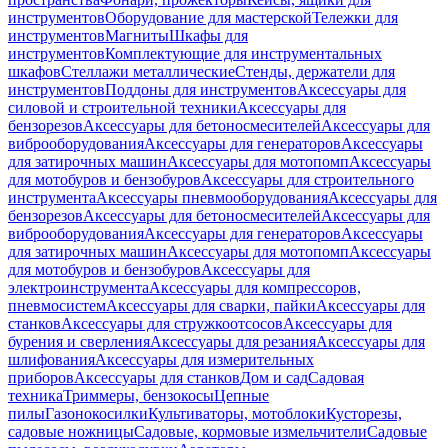
инструментов
Оборудование для мастерской
Тележки для
инструментов
Магниты
Шкафы для
инструментов
Комплектующие для инструментальных
шкафов
Стеллажи металлические
Стенды, держатели для
инструментов
Поддоны для инструментов
Аксессуары для
силовой и строительной техники
Аксессуары для
бензорезов
Аксессуары для бетоносмесителей
Аксессуары для
виброоборудования
Аксессуары для генераторов
Аксессуары
для затирочных машин
Аксессуары для мотопомп
Аксессуары
для мотобуров и бензобуров
Аксессуары для строительного
инструмента
Аксессуары пневмооборудования
Аксессуары для
бензорезов
Аксессуары для бетоносмесителей
Аксессуары для
виброоборудования
Аксессуары для генераторов
Аксессуары
для затирочных машин
Аксессуары для мотопомп
Аксессуары
для мотобуров и бензобуров
Аксессуары для
электроинструмента
Аксессуары для компрессоров,
пневмосистем
Аксессуары для сварки, пайки
Аксессуары для
станков
Аксессуары для стружкоотсосов
Аксессуары для
бурения и сверления
Аксессуары для резания
Аксессуары для
шлифования
Аксессуары для измерительных
приборов
Аксессуары для станков
Дом и сад
Садовая
техника
Триммеры, бензокосы
Цепные
пилы
Газонокосилки
Культиваторы, мотоблоки
Кусторезы,
садовые ножницы
Садовые, кормовые измельчители
Садовые