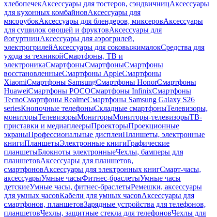
хлебопечек
Аксессуары для тостеров, сэндвичниц
Аксессуары
для кухонных комбайнов
Аксессуары для
мясорубок
Аксессуары для блендеров, миксеров
Аксессуары
для сушилок овощей и фруктов
Аксессуары для
йогуртниц
Аксессуары для аэрогрилей,
электрогрилей
Аксессуары для соковыжималок
Средства для
ухода за техникой
Смартфоны, ТВ и
электроника
Смартфоны
Смартфоны
Смартфоны
восстановленные
Смартфоны Apple
Смартфоны
Xiaomi
Смартфоны Samsung
Смартфоны Honor
Смартфоны
Huawei
Смартфоны POCO
Смартфоны Infinix
Смартфоны
Tecno
Смартфоны Realme
Смартфоны Samsung Galaxy S26
series
Кнопочные телефоны
Складные смартфоны
Телевизоры,
мониторы
Телевизоры
Мониторы
Мониторы-телевизоры
ТВ-
приставки и медиаплееры
Проекторы
Проекционные
экраны
Профессиональные дисплеи
Планшеты, электронные
книги
Планшеты
Электронные книги
Графические
планшеты
Блокноты электронные
Чехлы, бамперы для
планшетов
Аксессуары для планшетов,
смартфонов
Аксессуары для электронных книг
Смарт-часы,
аксессуары
Умные часы
Фитнес-браслеты
Умные часы
детские
Умные часы, фитнес-браслеты
Ремешки, аксессуары
для умных часов
Кабели для умных часов
Аксессуары для
смартфонов, планшетов
Зарядные устройства для телефонов,
планшетов
Чехлы, защитные стекла для телефонов
Чехлы для