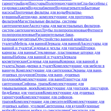
гарнитуры
Биде
Писсуары
Полотенцесушители
Спа-бассейны с
гидромассажем
Водоснабжение
Водонагреватели
Бытовые
насосы
Проточные фильтры для воды
Фильтры-
кувшины
Картриджи, комплектующие для проточных
фильтров
Магистральные фильтры, системы
сантехнические
Аксессуары для магистральных фильтров,
систем сантехнических
Трубы полипропиленовые
Фитинги
полипропиленовые
Расширительные баки,
гидроаккумуляторы
Обустройство ванной комнаты и
туалета
Мебель для ванной
Зеркала для ванной
Аксессуары для
ванной и туалета
Сиденья и чехлы для унитаза
Шторки,
карнизы для ванны
Стеклянные, пластиковые шторки для
ванны
Наборы для ванной и туалета
Зеркала
косметические
Сиденья для ванны
Коврики для ванной и
туалета
Экран-дверки в туалет
Комплектующие для мебели в
ванную
Комплектующие для сантехники
Экраны для ванн,
душевых поддонов
Опоры для ванн, душевых
поддонов
Комплектующие для ванн
Плинтусы для
сантехники
Сифоны, трапы
Комплектующие для
умывальников, моек
Комплектующие для унитазов, писсуаров,
биде
Бачки для унитазов
Комплектующие для душевых
гарнитуров
Комплектующие для сифонов,
трапов
Комплектующие для смесителей
Комплектующие для
душевых кабин, уголков
Сантехника для кухни
Кухонные
мойки
Кухонные мойки со смесителями
Смесители для