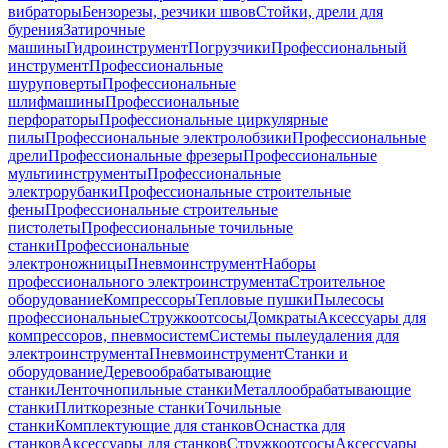
вибраторы
Бензорезы, резчики швов
Стойки, дрели для
бурения
Затирочные
машины
Гидроинструмент
Погрузчики
Профессиональный
инструмент
Профессиональные
шуруповерты
Профессиональные
шлифмашины
Профессиональные
перфораторы
Профессиональные циркулярные
пилы
Профессиональные электролобзики
Профессиональные
дрели
Профессиональные фрезеры
Профессиональные
мультиинструменты
Профессиональные
электрорубанки
Профессиональные строительные
фены
Профессиональные строительные
пистолеты
Профессиональные точильные
станки
Профессиональные
электроножницы
Пневмоинструмент
Наборы
профессионального электроинструмента
Строительное
оборудование
Компрессоры
Тепловые пушки
Пылесосы
профессиональные
Стружкоотсосы
Домкраты
Аксессуары для
компрессоров, пневмосистем
Системы пылеудаления для
электроинструмента
Пневмоинструмент
Станки и
оборудование
Деревообрабатывающие
станки
Ленточнопильные станки
Металлообрабатывающие
станки
Плиткорезные станки
Точильные
станки
Комплектующие для станков
Оснастка для
станков
Аксессуары для станков
Стружкоотсосы
Аксессуары