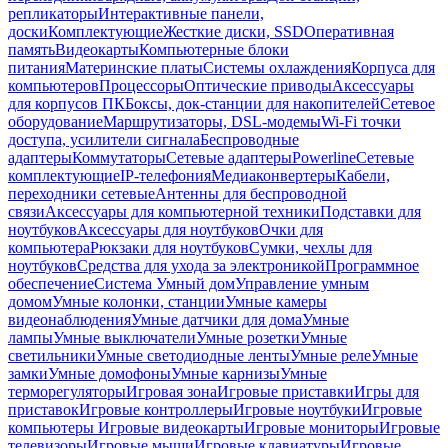
репликаторы
Интерактивные панели,
доски
Комплектующие
Жесткие диски, SSD
Оперативная
память
Видеокарты
Компьютерные блоки
питания
Материнские платы
Системы охлаждения
Корпуса для
компьютеров
Процессоры
Оптические приводы
Аксессуары
для корпусов ПК
Боксы, док-станции для накопителей
Сетевое
оборудование
Маршрутизаторы, DSL-модемы
Wi-Fi точки
доступа, усилители сигнала
Беспроводные
адаптеры
Коммутаторы
Сетевые адаптеры
Powerline
Сетевые
комплектующие
IP-телефония
Медиаконвертеры
Кабели,
переходники сетевые
Антенны для беспроводной
связи
Аксессуары для компьютерной техники
Подставки для
ноутбуков
Аксессуары для ноутбуков
Очки для
компьютера
Рюкзаки для ноутбуков
Сумки, чехлы для
ноутбуков
Средства для ухода за электроникой
Программное
обеспечение
Система Умный дом
Управление умным
домом
Умные колонки, станции
Умные камеры
видеонаблюдения
Умные датчики для дома
Умные
лампы
Умные выключатели
Умные розетки
Умные
светильники
Умные светодиодные ленты
Умные реле
Умные
замки
Умные домофоны
Умные карнизы
Умные
терморегуляторы
Игровая зона
Игровые приставки
Игры для
приставок
Игровые контроллеры
Игровые ноутбуки
Игровые
компьютеры
Игровые видеокарты
Игровые мониторы
Игровые
телевизоры
Игровые мыши
Игровые клавиатуры
Игровые