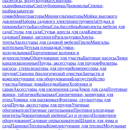
пылесосы, воздуходувки
Аэраторы,
скарификаторы
Снегоуборщики
Дровоколы
Сеялки,
разбрасыватели
семян
Минитракторы
Миникультиваторы
Мойки высокого
давления
Наборы садового электроинструмента
Отдых и
пикник
Батуты
Бассейны
Спа-бассейны
Комплекты мебели для
сада
Столы для сада
Стулья, кресла для сада
Качели
садовые
Гамаки, шезлонги
Раскладушки
Зонты,
тенты
Аксессуары для садовой мебели
Грили
Мангалы,
коптильни
Детская площадка
Сумки-
холодильники
Портативные колонки и
аудиосистемы
Оборудование для участка
Бытовые насосы
Люки
канализационные
Пруды, аксессуары для прудов
Фильтры,
насосы, стерилизаторы для прудов
Компрессоры для
прудов
Станции биологической очистки
Запчасти и
комплектующие для оборудования
Благоустройство
участка
Дачные дома
Беседки
Бани
Хозблоки и
сараи
Аксессуары для озеленения сада
Декор для сада
Почтовые
ящики, таблички
Козырьки
Скворечники, кормушки для
птиц
Домики для насекомых
Фонтаны, скульптуры для
сада
Пруды, аксессуары для прудов
Уличные
обогреватели
Уличные светильники
Противогололедные
реагенты
Декоративный щебень
Сад и огород
Поливочное
оборудование
Садовые опрыскиватели
Шланги для дома и
сада
Парники
Теплицы
Комплектующие для теплиц
Модульные