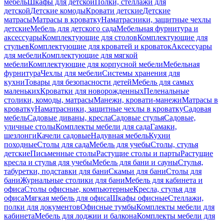
мебель
Шкафы для детской
Полки, стеллажи для
детской
Детские комоды
Кровати детские
Детские
матрасы
Матрасы в кроватку
Наматрасники, защитные чехлы
детские
Мебель для детского сада
Мебельная фурнитура и
аксессуары
Комплектующие для столов
Комплектующие для
стульев
Комплектующие для кроватей и кроваток
Аксессуары
для мебели
Комплектующие для мягкой
мебели
Комплектующие для корпусной мебели
Мебельная
фурнитура
Чехлы для мебели
Системы хранения для
кухни
Товары для безопасности детей
Мебель для самых
маленьких
Кроватки для новорожденных
Пеленальные
столики, комоды, матрасы
Манежи, кровати-манежи
Матрасы в
кроватку
Наматрасники, защитные чехлы в кроватку
Садовая
мебель
Садовые диваны, кресла
Садовые стулья
Садовые,
уличные столы
Комплекты мебели для сада
Гамаки,
шезлонги
Качели садовые
Надувная мебель
Кухни
походные
Столы для сада
Мебель для учебы
Столы, стулья
детские
Письменные столы
Растущие столы и парты
Растущие
кресла и стулья для учебы
Мебель для бани и сауны
Стулья,
табуретки, подставки для бани
Скамьи для бани
Столы для
бани
Журнальные столики для бани
Мебель для кабинета и
офиса
Столы офисные, компьютерные
Кресла, стулья для
офиса
Мягкая мебель для офиса
Шкафы офисные
Стеллажи,
полки для документов
Офисные тумбы
Комплекты мебели для
кабинета
Мебель для лоджии и балкона
Комплекты мебели для