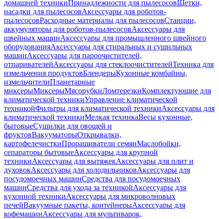
домашней техники
Принадлежности для пылесосов
Щетки,
насадки для пылесосов
Аксессуары для роботов-
пылесосов
Расходные материалы для пылесосов
Станции,
аккумуляторы для роботов-пылесосов
Аксессуары для
швейных машин
Аксессуары для промышленного швейного
оборудования
Аксессуары для стиральных и сушильных
машин
Аксессуары для пароочистителей,
отпаривателей
Аксессуары для стеклоочистителей
Техника для
измельчения продуктов
Блендеры
Кухонные комбайны,
измельчители
Планетарные
миксеры
Миксеры
Мясорубки
Ломтерезки
Комплектующие для
климатической техники
Управление климатической
техникой
Фильтры для климатической техники
Аксессуары для
климатической техники
Мелкая техника
Весы кухонные,
бытовые
Сушилки для овощей и
фруктов
Вакууматоры
Открывалки,
картофелечистки
Проращиватели семян
Маслобойки,
сепараторы бытовые
Аксессуары для крупной
техники
Аксессуары для вытяжек
Аксессуары для плит и
духовок
Аксессуары для холодильников
Аксессуары для
посудомоечных машин
Средства для посудомоечных
машин
Средства для ухода за техникой
Аксессуары для
кухонной техники
Аксессуары для микроволновых
печей
Вакуумные пакеты, контейнеры
Аксессуары для
кофемашин
Аксессуары для мультиварок,