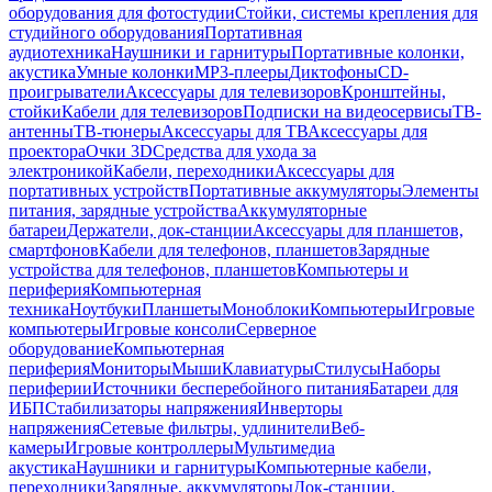
оборудования для фотостудии
Стойки, системы крепления для
студийного оборудования
Портативная
аудиотехника
Наушники и гарнитуры
Портативные колонки,
акустика
Умные колонки
MP3-плееры
Диктофоны
CD-
проигрыватели
Аксессуары для телевизоров
Кронштейны,
стойки
Кабели для телевизоров
Подписки на видеосервисы
ТВ-
антенны
ТВ-тюнеры
Аксессуары для ТВ
Аксессуары для
проектора
Очки 3D
Средства для ухода за
электроникой
Кабели, переходники
Аксессуары для
портативных устройств
Портативные аккумуляторы
Элементы
питания, зарядные устройства
Аккумуляторные
батареи
Держатели, док-станции
Аксессуары для планшетов,
смартфонов
Кабели для телефонов, планшетов
Зарядные
устройства для телефонов, планшетов
Компьютеры и
периферия
Компьютерная
техника
Ноутбуки
Планшеты
Моноблоки
Компьютеры
Игровые
компьютеры
Игровые консоли
Серверное
оборудование
Компьютерная
периферия
Мониторы
Мыши
Клавиатуры
Стилусы
Наборы
периферии
Источники бесперебойного питания
Батареи для
ИБП
Стабилизаторы напряжения
Инверторы
напряжения
Сетевые фильтры, удлинители
Веб-
камеры
Игровые контроллеры
Мультимедиа
акустика
Наушники и гарнитуры
Компьютерные кабели,
переходники
Зарядные, аккумуляторы
Док-станции,