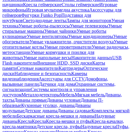
наушники
Кресла геймерские
Столы геймерские
Игровые
микрофоны
Игровая мультимедиа акустика
Аксессуары для
геймеров
Фигурки Funko Pop
Подставки для
ноутбуков
Светодиодные ленты
Лампы для мониторов
Умная
техника
Умные роботы-пылесосы
Умные телевизоры
Умные
стиральные машины
Умные чайники
Умные роботы
кулинарные
Умные вентиляторы
Умные кондиционеры
Умные
обогреватели
Умные увлажнители, очистители воздуха
Умные
отопительные котлы
Умные проветриватели
Умные радиочасы,
метеостанции
Умные кормушки и поилки для
животных
Умные напольные весы
Накопители данных
USB
Flash накопители
Внешние HDD, SSD диски
Карты
памяти
Сетевые накопители
Картридеры
Оптические
диски
Наблюдение и безопасность
Камеры
видеонаблюдения
Аксессуары для CCTV
Домофоны,
вызывные панели
Датчики для дома
Охранные системы,
сигнализации
Системы контроля и управления
доступом
Металлодетекторы
Мебель
Мягкая мебель
Диваны,
тахты
Диваны прямые
Диваны угловые
Диваны П-
образные
Кухонные уголки, диваны
Диваны
модульные
Детские диваны
Диваны садовые
Комплекты мягкой
мебели
Бескаркасные кресла-мешки и диваны
Надувные
диваны
Кресла
Кресла
Кресла-мешки и пуфы
Кресла-качалки,
кресла-маятники
Детские кресла, пуфы
Надувные кресла
Пуфы,
оттоманки
Кресла-кровати
Игровая мебель
Кресла