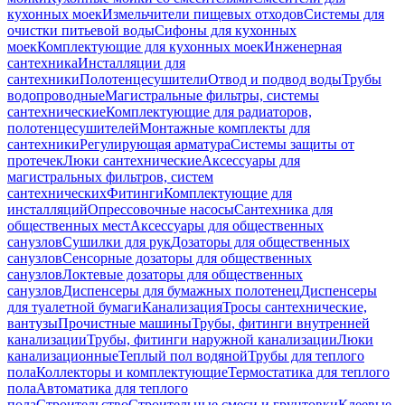
кухонных моек
Измельчители пищевых отходов
Системы для
очистки питьевой воды
Сифоны для кухонных
моек
Комплектующие для кухонных моек
Инженерная
сантехника
Инсталляции для
сантехники
Полотенцесушители
Отвод и подвод воды
Трубы
водопроводные
Магистральные фильтры, системы
сантехнические
Комплектующие для радиаторов,
полотенцесушителей
Монтажные комплекты для
сантехники
Регулирующая арматура
Системы защиты от
протечек
Люки сантехнические
Аксессуары для
магистральных фильтров, систем
сантехнических
Фитинги
Комплектующие для
инсталляций
Опрессовочные насосы
Сантехника для
общественных мест
Аксессуары для общественных
санузлов
Сушилки для рук
Дозаторы для общественных
санузлов
Сенсорные дозаторы для общественных
санузлов
Локтевые дозаторы для общественных
санузлов
Диспенсеры для бумажных полотенец
Диспенсеры
для туалетной бумаги
Канализация
Тросы сантехнические,
вантузы
Прочистные машины
Трубы, фитинги внутренней
канализации
Трубы, фитинги наружной канализации
Люки
канализационные
Теплый пол водяной
Трубы для теплого
пола
Коллекторы и комплектующие
Термостатика для теплого
пола
Автоматика для теплого
пола
Строительство
Строительные смеси и грунтовки
Клеевые