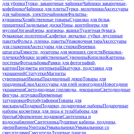
для уборки
Турки, заварочные чайники
Чайники заварочные,
кофейники
Чайники для плиты
Турки, молочники
Аксессуары
для чайников, электрочайников
Фильтры-
кувшины
Хозяйственные товары
Сушилки для белья,
прищепки
Гладильные доски
Урны, контейнеры для
мусора
Органайзеры, корзины, ящики
Туалетная бумага,
бумажные полотенца
Салфетки, мочалки, губки, мусорные
пакеты
Фольга, пленка, пакеты
Упаковочная тара
Аксессуары
для глажения
Аксессуары для стирки
Веревки,
шпагаты
Емкости, дозаторы для моющих средств
Вешалки-
плечики
Мешки хозяйственные
Сувениры
Копилки
Картины,
постеры
Фотоальбомы
Рамки для фотографий,
картин
Предметы интерьера
Шкатулки, подставки для
украшений
Статуэтки
Магниты
сувенирные
Иконы
Праздничный декор
Товары для
праздника
Елки
Аксессуары для елей новогодних
Новогодние
украшения
Светодиодные гирлянды, декорации
Светодиодные
фигуры, игрушки
Временные
татуировки
Фотобутафория
Товары для
маскарада
Подарки
Подарки, подарочные наборы
Подарочные
наборы косметики для лица и тела
Наборы для
бритья
Оформление подарков
Сантехника и
водоснабжение
Сантехника
Душевые кабины, поддоны,
двери
Ванны
Унитазы
Умывальники
Умывальники со
смесителями
Смесители
Душевые панели,