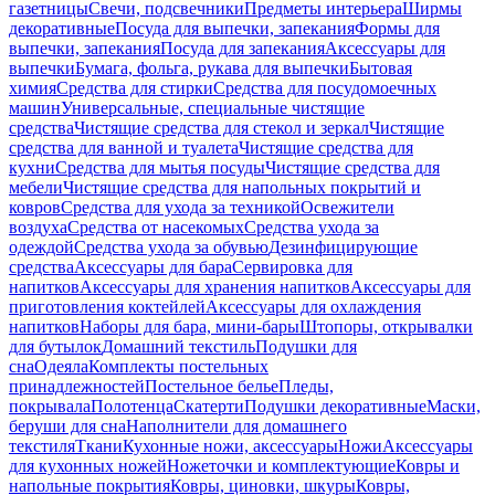
газетницы
Свечи, подсвечники
Предметы интерьера
Ширмы
декоративные
Посуда для выпечки, запекания
Формы для
выпечки, запекания
Посуда для запекания
Аксессуары для
выпечки
Бумага, фольга, рукава для выпечки
Бытовая
химия
Средства для стирки
Средства для посудомоечных
машин
Универсальные, специальные чистящие
средства
Чистящие средства для стекол и зеркал
Чистящие
средства для ванной и туалета
Чистящие средства для
кухни
Средства для мытья посуды
Чистящие средства для
мебели
Чистящие средства для напольных покрытий и
ковров
Средства для ухода за техникой
Освежители
воздуха
Средства от насекомых
Средства ухода за
одеждой
Средства ухода за обувью
Дезинфицирующие
средства
Аксессуары для бара
Сервировка для
напитков
Аксессуары для хранения напитков
Аксессуары для
приготовления коктейлей
Аксессуары для охлаждения
напитков
Наборы для бара, мини-бары
Штопоры, открывалки
для бутылок
Домашний текстиль
Подушки для
сна
Одеяла
Комплекты постельных
принадлежностей
Постельное белье
Пледы,
покрывала
Полотенца
Скатерти
Подушки декоративные
Маски,
беруши для сна
Наполнители для домашнего
текстиля
Ткани
Кухонные ножи, аксессуары
Ножи
Аксессуары
для кухонных ножей
Ножеточки и комплектующие
Ковры и
напольные покрытия
Ковры, циновки, шкуры
Ковры,