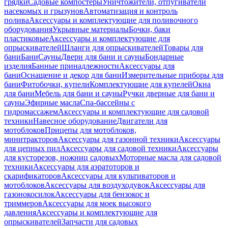
грядки
Садовые компостеры
Уничтожители, отпугиватели
насекомых и грызунов
Автоматизация и контроль
полива
Аксессуары и комплектующие для поливочного
оборудования
Укрывные материалы
Бочки, баки
пластиковые
Аксессуары и комплектующие для
опрыскивателей
Шланги для опрыскивателей
Товары для
бани
Бани
Сауны
Двери для бани и сауны
Бондарные
изделия
Банные принадлежности
Аксессуары для
бани
Оснащение и декор для бани
Измерительные приборы для
бани
Фитобочки, купели
Комплектующие для купелей
Окна
для бани
Мебель для бани и сауны
Ручки дверные для бани и
сауны
Эфирные масла
Спа-бассейны с
гидромассажем
Аксессуары и комплектующие для садовой
техники
Навесное оборудование
Двигатели для
мотоблоков
Прицепы для мотоблоков,
минитракторов
Аксессуары для газонной техники
Аксессуары
для цепных пил
Аксессуары для садовой техники
Аксессуары
для кусторезов, ножниц садовых
Моторные масла для садовой
техники
Аксессуары для аэратоторов и
скарификаторов
Аксессуары для культиваторов и
мотоблоков
Аксессуары для воздуходувок
Аксессуары для
газонокосилок
Аксессуары для бензокос и
триммеров
Аксессуары для моек высокого
давления
Аксессуары и комплектующие для
опрыскивателей
Запчасти для садовых