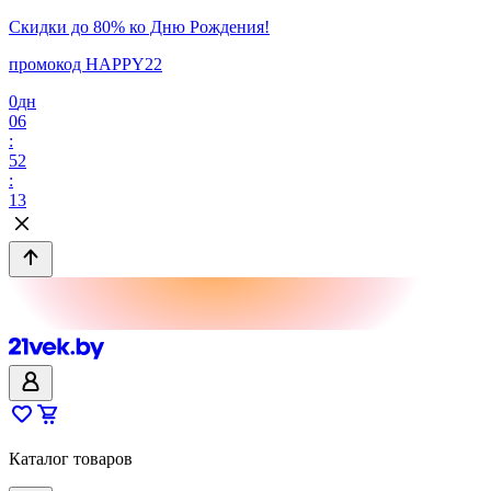
Скидки до 80% ко Дню Рождения!
промокод HAPPY22
0
дн
06
:
52
:
13
Каталог товаров