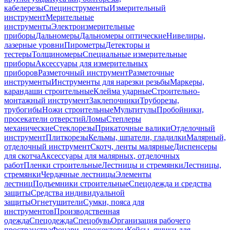
кабелерезы
Специнструменты
Измерительный
инструмент
Мерительные
инструменты
Электроизмерительные
приборы
Дальномеры
Дальномеры оптические
Нивелиры,
лазерные уровни
Пирометры
Детекторы и
тестеры
Толщиномеры
Специальные измерительные
приборы
Аксессуары для измерительных
приборов
Разметочный инструмент
Разметочные
инструменты
Инструменты для нарезки резьбы
Маркеры,
карандаши строительные
Клейма ударные
Строительно-
монтажный инструмент
Заклепочники
Труборезы,
трубогибы
Ножи строительные
Мультитулы
Пробойники,
просекатели отверстий
Ломы
Степлеры
механические
Стеклорезы
Прикаточные валики
Отделочный
инструмент
Плиткорезы
Кельмы, шпатели, гладилки
Малярный,
отделочный инструмент
Скотч, ленты малярные
Диспенсеры
для скотча
Аксессуары для малярных, отделочных
работ
Пленки строительные
Лестницы и стремянки
Лестницы,
стремянки
Чердачные лестницы
Элементы
лестниц
Подъемники строительные
Спецодежда и средства
защиты
Средства индивидуальной
защиты
Огнетушители
Сумки, пояса для
инструментов
Производственная
одежда
Спецодежда
Спецобувь
Организация рабочего
пространства
Фонари, прожекторы
Кейсы, ящики для