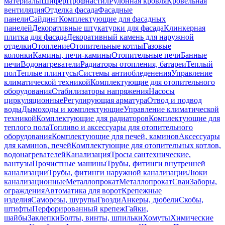
материалы
Шифер
Профнастил
Рулонная кровля
Кровельная
вентиляция
Отделка фасада
Фасадные
панели
Сайдинг
Комплектующие для фасадных
панелей
Декоративные штукатурки для фасада
Клинкерная
плитка для фасада
Декоративный камень для наружной
отделки
Отопление
Отопительные котлы
Газовые
колонки
Камины, печи-камины
Отопительные печи
Банные
печи
Водонагреватели
Радиаторы отопления, батареи
Теплый
пол
Теплые плинтусы
Системы антиобледенения
Управление
климатической техникой
Комплектующие для отопительного
оборудования
Стабилизаторы напряжения
Насосы
циркуляционные
Регулирующая арматура
Отвод и подвод
воды
Дымоходы и комплектующие
Управление климатической
техникой
Комплектующие для радиаторов
Комплектующие для
теплого пола
Топливо и аксессуары для отопительного
оборудования
Комплектующие для печей, каминов
Аксессуары
для каминов, печей
Комплектующие для отопительных котлов,
водонагревателей
Канализация
Тросы сантехнические,
вантузы
Прочистные машины
Трубы, фитинги внутренней
канализации
Трубы, фитинги наружной канализации
Люки
канализационные
Металлопрокат
Металлопрокат
Сваи
Заборы,
ограждения
Автоматика для ворот
Крепежные
изделия
Саморезы, шурупы
Гвозди
Анкеры, дюбели
Скобы,
штифты
Перфорированный крепеж
Гайки,
шайбы
Заклепки
Болты, винты, шпильки
Хомуты
Химические