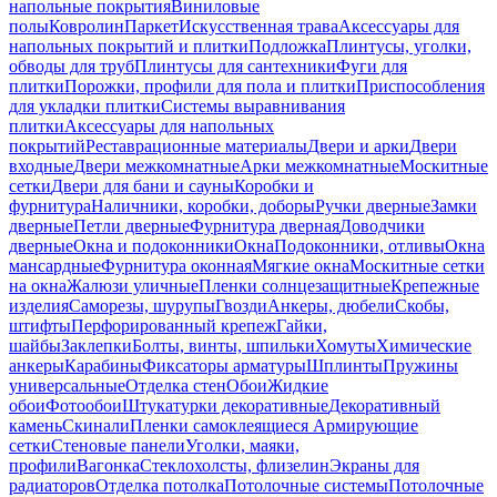
напольные покрытия
Виниловые
полы
Ковролин
Паркет
Искусственная трава
Аксессуары для
напольных покрытий и плитки
Подложка
Плинтусы, уголки,
обводы для труб
Плинтусы для сантехники
Фуги для
плитки
Порожки, профили для пола и плитки
Приспособления
для укладки плитки
Системы выравнивания
плитки
Аксессуары для напольных
покрытий
Реставрационные материалы
Двери и арки
Двери
входные
Двери межкомнатные
Арки межкомнатные
Москитные
сетки
Двери для бани и сауны
Коробки и
фурнитура
Наличники, коробки, доборы
Ручки дверные
Замки
дверные
Петли дверные
Фурнитура дверная
Доводчики
дверные
Окна и подоконники
Окна
Подоконники, отливы
Окна
мансардные
Фурнитура оконная
Мягкие окна
Москитные сетки
на окна
Жалюзи уличные
Пленки солнцезащитные
Крепежные
изделия
Саморезы, шурупы
Гвозди
Анкеры, дюбели
Скобы,
штифты
Перфорированный крепеж
Гайки,
шайбы
Заклепки
Болты, винты, шпильки
Хомуты
Химические
анкеры
Карабины
Фиксаторы арматуры
Шплинты
Пружины
универсальные
Отделка стен
Обои
Жидкие
обои
Фотообои
Штукатурки декоративные
Декоративный
камень
Скинали
Пленки самоклеящиеся
Армирующие
сетки
Стеновые панели
Уголки, маяки,
профили
Вагонка
Стеклохолсты, флизелин
Экраны для
радиаторов
Отделка потолка
Потолочные системы
Потолочные