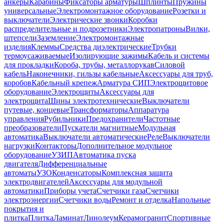
анкеры
Карабины
Фиксаторы арматуры
Шплинты
Пружины
универсальные
Электромонтажное оборудование
Розетки и
выключатели
Электрические звонки
Коробки
распределительные и подрозетники
Электропатроны
Вилки,
штепсели
Заземление
Электромонтажные
изделия
Клеммы
Средства диэлектрические
Трубки
термоусаживаемые
Изолирующие зажимы
Кабель и системы
для прокладки
Короба, трубы, металлорукав
Силовой
кабель
Наконечники, гильзы кабельные
Аксессуары для труб,
коробов
Кабельный крепеж
Арматура СИП
Электрощитовое
оборудование
Электрощиты
Аксессуары для
электрощита
Шины электротехнические
Выключатели
путевые, концевые
Трансформаторы
Аппаратура
управления
Рубильники
Предохранители
Частотные
преобразователи
Пускатели магнитные
Модульная
автоматика
Выключатели автоматические
Реле
Выключатели
нагрузки
Контакторы
Дополнительное модульное
оборудование
УЗИП
Автоматика пуска
двигателя
Дифференциальные
автоматы
УЗО
Конденсаторы
Комплексная защита
электродвигателей
Аксессуары для модульной
автоматики
Приборы учета
Счетчики газа
Счетчики
электроэнергии
Счетчики воды
Ремонт и отделка
Напольные
покрытия и
плитка
Плитка
Ламинат
Линолеум
Керамогранит
Спортивные