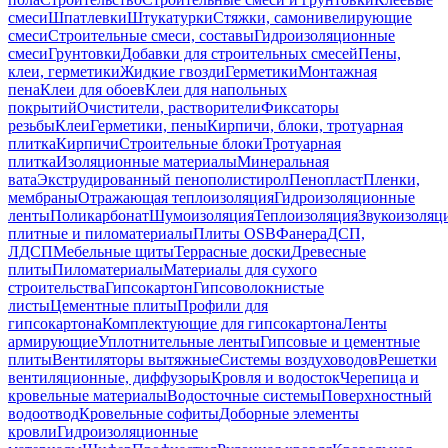
смеси
Шпатлевки
Штукатурки
Стяжки, самонивелирующие
смеси
Строительные смеси, составы
Гидроизоляционные
смеси
Грунтовки
Добавки для строительных смесей
Пены,
клеи, герметики
Жидкие гвозди
Герметики
Монтажная
пена
Клеи для обоев
Клеи для напольных
покрытий
Очистители, растворители
Фиксаторы
резьбы
Клеи
Герметики, пены
Кирпичи, блоки, тротуарная
плитка
Кирпичи
Строительные блоки
Тротуарная
плитка
Изоляционные материалы
Минеральная
вата
Экструдированный пенополистирол
Пенопласт
Пленки,
мембраны
Отражающая теплоизоляция
Гидроизоляционные
ленты
Поликарбонат
Шумоизоляция
Теплоизоляция
Звукоизоляц
плитные и пиломатериалы
Плиты OSB
Фанера
ДСП,
ЛДСП
Мебельные щиты
Террасные доски
Древесные
плиты
Пиломатериалы
Материалы для сухого
строительства
Гипсокартон
Гипсоволокнистые
листы
Цементные плиты
Профили для
гипсокартона
Комплектующие для гипсокартона
Ленты
армирующие
Уплотнительные ленты
Гипсовые и цементные
плиты
Вентиляторы вытяжные
Системы воздуховодов
Решетки
вентиляционные, диффузоры
Кровля и водосток
Черепица и
кровельные материалы
Водосточные системы
Поверхностный
водоотвод
Кровельные софиты
Доборные элементы
кровли
Гидроизоляционные