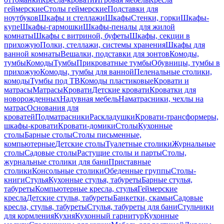
геймерские
Столы геймерские
Подставки для
ноутбуков
Шкафы и стеллажи
Шкафы
Стенки, горки
Шкафы-
купе
Шкафы-гармошки
Шкафы-пеналы для жилой
комнаты
Шкафы с витриной, буфеты
Шкафы, секции в
прихожую
Полки, стеллажи, системы хранения
Шкафы для
ванной комнаты
Вешалки, подставки для зонтов
Комоды,
тумбы
Комоды
Тумбы
Прикроватные тумбы
Обувницы, тумбы в
прихожую
Комоды, тумбы для ванной
Пеленальные столики,
комоды
Тумбы под ТВ
Комоды пластиковые
Кровати и
матрасы
Матрасы
Кровати
Детские кровати
Кроватки для
новорожденных
Надувная мебель
Наматрасники, чехлы на
матрас
Основания для
кроватей
Подматрасники
Раскладушки
Кровати-трансформеры,
шкафы-кровати
Кровати-домики
Столы
Кухонные
столы
Барные столы
Столы письменные,
компьютерные
Детские столы
Туалетные столики
Журнальные
столы
Садовые столы
Растущие столы и парты
Столы,
журнальные столики для бани
Приставные
столики
Консольные столики
Обеденные группы
Столы-
книги
Стулья
Кухонные стулья, табуреты
Барные стулья,
табуреты
Компьютерные кресла, стулья
Геймерские
кресла
Детские стулья, табуреты
Банкетки, скамьи
Садовые
кресла, стулья, табуреты
Стулья, табуреты для бани
Стульчики
для кормления
Кухня
Кухонный гарнитур
Кухонные