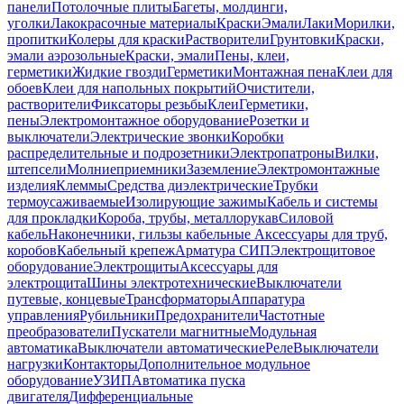
панели
Потолочные плиты
Багеты, молдинги,
уголки
Лакокрасочные материалы
Краски
Эмали
Лаки
Морилки,
пропитки
Колеры для краски
Растворители
Грунтовки
Краски,
эмали аэрозольные
Краски, эмали
Пены, клеи,
герметики
Жидкие гвозди
Герметики
Монтажная пена
Клеи для
обоев
Клеи для напольных покрытий
Очистители,
растворители
Фиксаторы резьбы
Клеи
Герметики,
пены
Электромонтажное оборудование
Розетки и
выключатели
Электрические звонки
Коробки
распределительные и подрозетники
Электропатроны
Вилки,
штепсели
Молниеприемники
Заземление
Электромонтажные
изделия
Клеммы
Средства диэлектрические
Трубки
термоусаживаемые
Изолирующие зажимы
Кабель и системы
для прокладки
Короба, трубы, металлорукав
Силовой
кабель
Наконечники, гильзы кабельные
Аксессуары для труб,
коробов
Кабельный крепеж
Арматура СИП
Электрощитовое
оборудование
Электрощиты
Аксессуары для
электрощита
Шины электротехнические
Выключатели
путевые, концевые
Трансформаторы
Аппаратура
управления
Рубильники
Предохранители
Частотные
преобразователи
Пускатели магнитные
Модульная
автоматика
Выключатели автоматические
Реле
Выключатели
нагрузки
Контакторы
Дополнительное модульное
оборудование
УЗИП
Автоматика пуска
двигателя
Дифференциальные