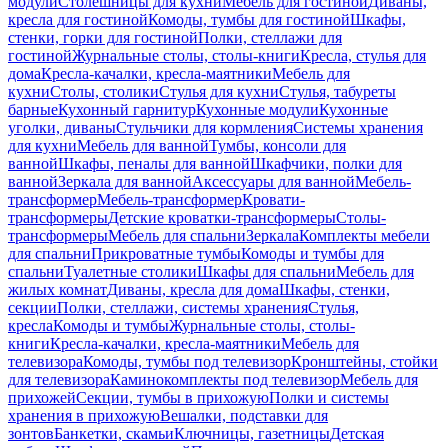
модули
Столешницы для кухни
Мебель для гостиной
Диваны,
кресла для гостиной
Комоды, тумбы для гостиной
Шкафы,
стенки, горки для гостиной
Полки, стеллажи для
гостиной
Журнальные столы, столы-книги
Кресла, стулья для
дома
Кресла-качалки, кресла-маятники
Мебель для
кухни
Столы, столики
Стулья для кухни
Стулья, табуреты
барные
Кухонный гарнитур
Кухонные модули
Кухонные
уголки, диваны
Стульчики для кормления
Системы хранения
для кухни
Мебель для ванной
Тумбы, консоли для
ванной
Шкафы, пеналы для ванной
Шкафчики, полки для
ванной
Зеркала для ванной
Аксессуары для ванной
Мебель-
трансформер
Мебель-трансформер
Кровати-
трансформеры
Детские кроватки-трансформеры
Столы-
трансформеры
Мебель для спальни
Зеркала
Комплекты мебели
для спальни
Прикроватные тумбы
Комоды и тумбы для
спальни
Туалетные столики
Шкафы для спальни
Мебель для
жилых комнат
Диваны, кресла для дома
Шкафы, стенки,
секции
Полки, стеллажи, системы хранения
Стулья,
кресла
Комоды и тумбы
Журнальные столы, столы-
книги
Кресла-качалки, кресла-маятники
Мебель для
телевизора
Комоды, тумбы под телевизор
Кронштейны, стойки
для телевизора
Каминокомплекты под телевизор
Мебель для
прихожей
Секции, тумбы в прихожую
Полки и системы
хранения в прихожую
Вешалки, подставки для
зонтов
Банкетки, скамьи
Ключницы, газетницы
Детская