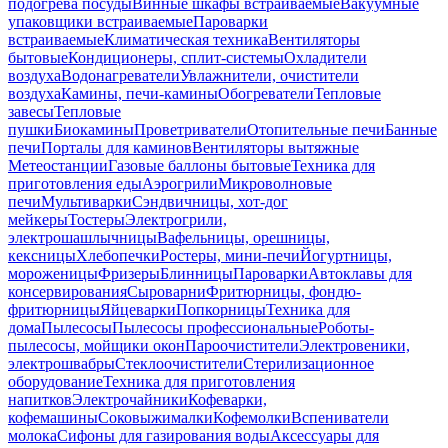
подогрева посуды
Винные шкафы встраиваемые
Вакуумные
упаковщики встраиваемые
Пароварки
встраиваемые
Климатическая техника
Вентиляторы
бытовые
Кондиционеры, сплит-системы
Охладители
воздуха
Водонагреватели
Увлажнители, очистители
воздуха
Камины, печи-камины
Обогреватели
Тепловые
завесы
Тепловые
пушки
Биокамины
Проветриватели
Отопительные печи
Банные
печи
Порталы для каминов
Вентиляторы вытяжные
Метеостанции
Газовые баллоны бытовые
Техника для
приготовления еды
Аэрогрили
Микроволновые
печи
Мультиварки
Сэндвичницы, хот-дог
мейкеры
Тостеры
Электрогрили,
электрошашлычницы
Вафельницы, орешницы,
кексницы
Хлебопечки
Ростеры, мини-печи
Йогуртницы,
мороженицы
Фризеры
Блинницы
Пароварки
Автоклавы для
консервирования
Сыроварни
Фритюрницы, фондю-
фритюрницы
Яйцеварки
Попкорницы
Техника для
дома
Пылесосы
Пылесосы профессиональные
Роботы-
пылесосы, мойщики окон
Пароочистители
Электровеники,
электрошвабры
Стеклоочистители
Стерилизационное
оборудование
Техника для приготовления
напитков
Электрочайники
Кофеварки,
кофемашины
Соковыжималки
Кофемолки
Вспениватели
молока
Сифоны для газирования воды
Аксессуары для