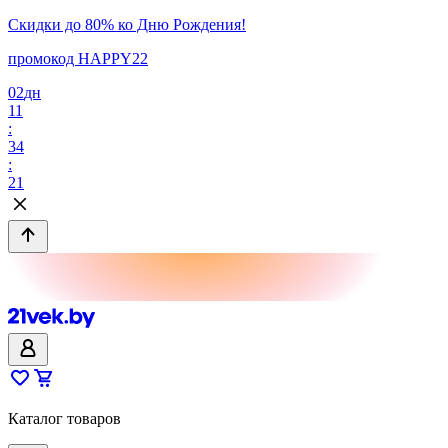
Скидки до 80% ко Дню Рождения!
промокод HAPPY22
02
дн
11
:
34
:
21
Каталог товаров