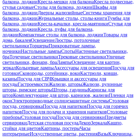
балкона, лоджии
Кресла-мешки для балкона
Кресла подвесные,
стулья садовые
Столы для балкона, лоджии
Шкафы для
балкона, лоджии
Дверцы жалюзийные
Системы хранения для
балкона, лоджии
Журнальные столы, столы-книги
Тумбы для
балкона, лоджии
Кресла-качалки, кресла-маятники
Стулья для
балкона, лоджии
Кресла, пуфы для балкона,
лоджии
Компактные столы для балкона, лоджии
Товары для
дома, бакалея
Освещение
Люстры, потолочные
светильники
Торшеры
Прикроватные лампы,
ночники
Настольные лампы
Споты
Настенные светильники,
бра
Точечные светильники
Трековые светильники
Уличные
светильники, фонари, бра
Лампы
Освещение для картин,
зеркал
Кольцевые лампы
Аксессуары для освещения
Посуда для
готовки
Сковороды, сотейники, воки
Кастрюли, ковши,
казаны
Посуда для СВЧ
Крышки и аксессуары для
посуды
Гастроемкости
Жалюзи, шторы
Жалюзи, рулонные
шторы, римские шторы
Шторы, гардины
Карнизы для
штор
Комплектующие для штор, карнизов, жалюзи
Пленки для
окон
Электроприводные солнцезащитные системы
Столовая
посуда, сервировка
Посуда для напитков
Посуда для горячих
напитков
Посуда для подачи и хранения напитков
Столовые
приборы
Столовая посуда
Посуда для сервировки
Предметы
сервировки
Детская столовая посуда
Декор
Зеркала
Кашпо,
стойки для цветов
Картины, постеры
Часы
интерьерные
Искусственные цветы, растения
Вазы
Ключницы,