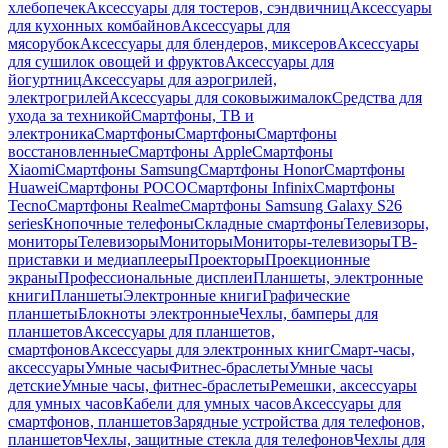
хлебопечек
Аксессуары для тостеров, сэндвичниц
Аксессуары
для кухонных комбайнов
Аксессуары для
мясорубок
Аксессуары для блендеров, миксеров
Аксессуары
для сушилок овощей и фруктов
Аксессуары для
йогуртниц
Аксессуары для аэрогрилей,
электрогрилей
Аксессуары для соковыжималок
Средства для
ухода за техникой
Смартфоны, ТВ и
электроника
Смартфоны
Смартфоны
Смартфоны
восстановленные
Смартфоны Apple
Смартфоны
Xiaomi
Смартфоны Samsung
Смартфоны Honor
Смартфоны
Huawei
Смартфоны POCO
Смартфоны Infinix
Смартфоны
Tecno
Смартфоны Realme
Смартфоны Samsung Galaxy S26
series
Кнопочные телефоны
Складные смартфоны
Телевизоры,
мониторы
Телевизоры
Мониторы
Мониторы-телевизоры
ТВ-
приставки и медиаплееры
Проекторы
Проекционные
экраны
Профессиональные дисплеи
Планшеты, электронные
книги
Планшеты
Электронные книги
Графические
планшеты
Блокноты электронные
Чехлы, бамперы для
планшетов
Аксессуары для планшетов,
смартфонов
Аксессуары для электронных книг
Смарт-часы,
аксессуары
Умные часы
Фитнес-браслеты
Умные часы
детские
Умные часы, фитнес-браслеты
Ремешки, аксессуары
для умных часов
Кабели для умных часов
Аксессуары для
смартфонов, планшетов
Зарядные устройства для телефонов,
планшетов
Чехлы, защитные стекла для телефонов
Чехлы для