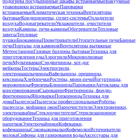
подогрева посуды
Винные шкафы встраиваемые
Вакуумные
упаковщики встраиваемые
Пароварки
встраиваемые
Климатическая техника
Вентиляторы
бытовые
Кондиционеры, сплит-системы
Охладители
воздуха
Водонагреватели
Увлажнители, очистители
воздуха
Камины, печи-камины
Обогреватели
Тепловые
завесы
Тепловые
пушки
Биокамины
Проветриватели
Отопительные печи
Банные
печи
Порталы для каминов
Вентиляторы вытяжные
Метеостанции
Газовые баллоны бытовые
Техника для
приготовления еды
Аэрогрили
Микроволновые
печи
Мультиварки
Сэндвичницы, хот-дог
мейкеры
Тостеры
Электрогрили,
электрошашлычницы
Вафельницы, орешницы,
кексницы
Хлебопечки
Ростеры, мини-печи
Йогуртницы,
мороженицы
Фризеры
Блинницы
Пароварки
Автоклавы для
консервирования
Сыроварни
Фритюрницы, фондю-
фритюрницы
Яйцеварки
Попкорницы
Техника для
дома
Пылесосы
Пылесосы профессиональные
Роботы-
пылесосы, мойщики окон
Пароочистители
Электровеники,
электрошвабры
Стеклоочистители
Стерилизационное
оборудование
Техника для приготовления
напитков
Электрочайники
Кофеварки,
кофемашины
Соковыжималки
Кофемолки
Вспениватели
молока
Сифоны для газирования воды
Аксессуары для