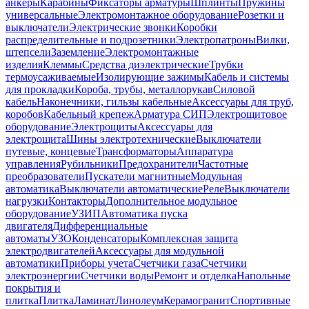
анкеры
Карабины
Фиксаторы арматуры
Шплинты
Пружины
универсальные
Электромонтажное оборудование
Розетки и
выключатели
Электрические звонки
Коробки
распределительные и подрозетники
Электропатроны
Вилки,
штепсели
Заземление
Электромонтажные
изделия
Клеммы
Средства диэлектрические
Трубки
термоусаживаемые
Изолирующие зажимы
Кабель и системы
для прокладки
Короба, трубы, металлорукав
Силовой
кабель
Наконечники, гильзы кабельные
Аксессуары для труб,
коробов
Кабельный крепеж
Арматура СИП
Электрощитовое
оборудование
Электрощиты
Аксессуары для
электрощита
Шины электротехнические
Выключатели
путевые, концевые
Трансформаторы
Аппаратура
управления
Рубильники
Предохранители
Частотные
преобразователи
Пускатели магнитные
Модульная
автоматика
Выключатели автоматические
Реле
Выключатели
нагрузки
Контакторы
Дополнительное модульное
оборудование
УЗИП
Автоматика пуска
двигателя
Дифференциальные
автоматы
УЗО
Конденсаторы
Комплексная защита
электродвигателей
Аксессуары для модульной
автоматики
Приборы учета
Счетчики газа
Счетчики
электроэнергии
Счетчики воды
Ремонт и отделка
Напольные
покрытия и
плитка
Плитка
Ламинат
Линолеум
Керамогранит
Спортивные