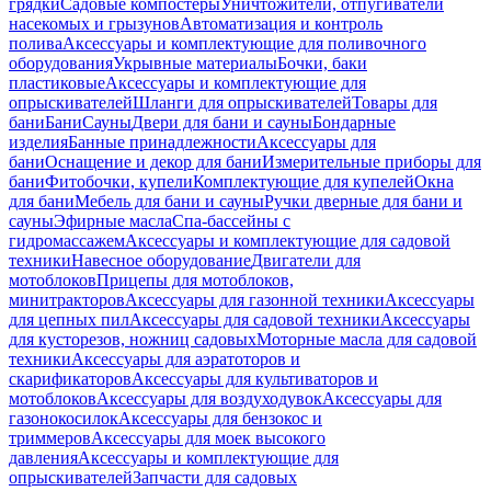
грядки
Садовые компостеры
Уничтожители, отпугиватели
насекомых и грызунов
Автоматизация и контроль
полива
Аксессуары и комплектующие для поливочного
оборудования
Укрывные материалы
Бочки, баки
пластиковые
Аксессуары и комплектующие для
опрыскивателей
Шланги для опрыскивателей
Товары для
бани
Бани
Сауны
Двери для бани и сауны
Бондарные
изделия
Банные принадлежности
Аксессуары для
бани
Оснащение и декор для бани
Измерительные приборы для
бани
Фитобочки, купели
Комплектующие для купелей
Окна
для бани
Мебель для бани и сауны
Ручки дверные для бани и
сауны
Эфирные масла
Спа-бассейны с
гидромассажем
Аксессуары и комплектующие для садовой
техники
Навесное оборудование
Двигатели для
мотоблоков
Прицепы для мотоблоков,
минитракторов
Аксессуары для газонной техники
Аксессуары
для цепных пил
Аксессуары для садовой техники
Аксессуары
для кусторезов, ножниц садовых
Моторные масла для садовой
техники
Аксессуары для аэратоторов и
скарификаторов
Аксессуары для культиваторов и
мотоблоков
Аксессуары для воздуходувок
Аксессуары для
газонокосилок
Аксессуары для бензокос и
триммеров
Аксессуары для моек высокого
давления
Аксессуары и комплектующие для
опрыскивателей
Запчасти для садовых