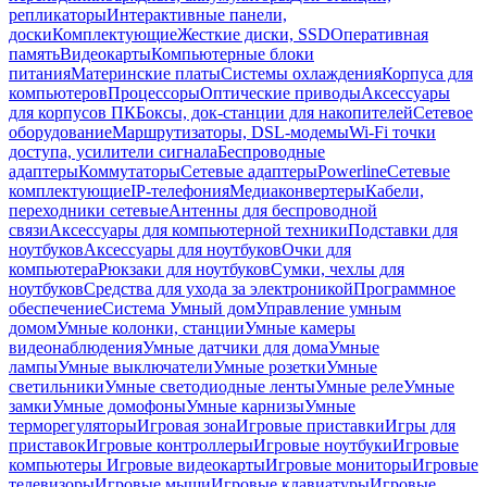
репликаторы
Интерактивные панели,
доски
Комплектующие
Жесткие диски, SSD
Оперативная
память
Видеокарты
Компьютерные блоки
питания
Материнские платы
Системы охлаждения
Корпуса для
компьютеров
Процессоры
Оптические приводы
Аксессуары
для корпусов ПК
Боксы, док-станции для накопителей
Сетевое
оборудование
Маршрутизаторы, DSL-модемы
Wi-Fi точки
доступа, усилители сигнала
Беспроводные
адаптеры
Коммутаторы
Сетевые адаптеры
Powerline
Сетевые
комплектующие
IP-телефония
Медиаконвертеры
Кабели,
переходники сетевые
Антенны для беспроводной
связи
Аксессуары для компьютерной техники
Подставки для
ноутбуков
Аксессуары для ноутбуков
Очки для
компьютера
Рюкзаки для ноутбуков
Сумки, чехлы для
ноутбуков
Средства для ухода за электроникой
Программное
обеспечение
Система Умный дом
Управление умным
домом
Умные колонки, станции
Умные камеры
видеонаблюдения
Умные датчики для дома
Умные
лампы
Умные выключатели
Умные розетки
Умные
светильники
Умные светодиодные ленты
Умные реле
Умные
замки
Умные домофоны
Умные карнизы
Умные
терморегуляторы
Игровая зона
Игровые приставки
Игры для
приставок
Игровые контроллеры
Игровые ноутбуки
Игровые
компьютеры
Игровые видеокарты
Игровые мониторы
Игровые
телевизоры
Игровые мыши
Игровые клавиатуры
Игровые