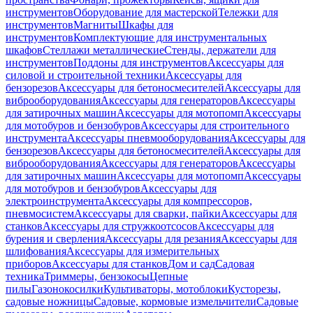
инструментов
Оборудование для мастерской
Тележки для
инструментов
Магниты
Шкафы для
инструментов
Комплектующие для инструментальных
шкафов
Стеллажи металлические
Стенды, держатели для
инструментов
Поддоны для инструментов
Аксессуары для
силовой и строительной техники
Аксессуары для
бензорезов
Аксессуары для бетоносмесителей
Аксессуары для
виброоборудования
Аксессуары для генераторов
Аксессуары
для затирочных машин
Аксессуары для мотопомп
Аксессуары
для мотобуров и бензобуров
Аксессуары для строительного
инструмента
Аксессуары пневмооборудования
Аксессуары для
бензорезов
Аксессуары для бетоносмесителей
Аксессуары для
виброоборудования
Аксессуары для генераторов
Аксессуары
для затирочных машин
Аксессуары для мотопомп
Аксессуары
для мотобуров и бензобуров
Аксессуары для
электроинструмента
Аксессуары для компрессоров,
пневмосистем
Аксессуары для сварки, пайки
Аксессуары для
станков
Аксессуары для стружкоотсосов
Аксессуары для
бурения и сверления
Аксессуары для резания
Аксессуары для
шлифования
Аксессуары для измерительных
приборов
Аксессуары для станков
Дом и сад
Садовая
техника
Триммеры, бензокосы
Цепные
пилы
Газонокосилки
Культиваторы, мотоблоки
Кусторезы,
садовые ножницы
Садовые, кормовые измельчители
Садовые