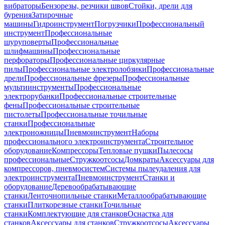
вибраторы
Бензорезы, резчики швов
Стойки, дрели для
бурения
Затирочные
машины
Гидроинструмент
Погрузчики
Профессиональный
инструмент
Профессиональные
шуруповерты
Профессиональные
шлифмашины
Профессиональные
перфораторы
Профессиональные циркулярные
пилы
Профессиональные электролобзики
Профессиональные
дрели
Профессиональные фрезеры
Профессиональные
мультиинструменты
Профессиональные
электрорубанки
Профессиональные строительные
фены
Профессиональные строительные
пистолеты
Профессиональные точильные
станки
Профессиональные
электроножницы
Пневмоинструмент
Наборы
профессионального электроинструмента
Строительное
оборудование
Компрессоры
Тепловые пушки
Пылесосы
профессиональные
Стружкоотсосы
Домкраты
Аксессуары для
компрессоров, пневмосистем
Системы пылеудаления для
электроинструмента
Пневмоинструмент
Станки и
оборудование
Деревообрабатывающие
станки
Ленточнопильные станки
Металлообрабатывающие
станки
Плиткорезные станки
Точильные
станки
Комплектующие для станков
Оснастка для
станков
Аксессуары для станков
Стружкоотсосы
Аксессуары