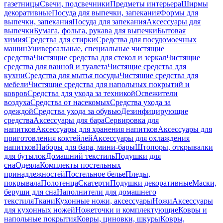
газетницы
Свечи, подсвечники
Предметы интерьера
Ширмы
декоративные
Посуда для выпечки, запекания
Формы для
выпечки, запекания
Посуда для запекания
Аксессуары для
выпечки
Бумага, фольга, рукава для выпечки
Бытовая
химия
Средства для стирки
Средства для посудомоечных
машин
Универсальные, специальные чистящие
средства
Чистящие средства для стекол и зеркал
Чистящие
средства для ванной и туалета
Чистящие средства для
кухни
Средства для мытья посуды
Чистящие средства для
мебели
Чистящие средства для напольных покрытий и
ковров
Средства для ухода за техникой
Освежители
воздуха
Средства от насекомых
Средства ухода за
одеждой
Средства ухода за обувью
Дезинфицирующие
средства
Аксессуары для бара
Сервировка для
напитков
Аксессуары для хранения напитков
Аксессуары для
приготовления коктейлей
Аксессуары для охлаждения
напитков
Наборы для бара, мини-бары
Штопоры, открывалки
для бутылок
Домашний текстиль
Подушки для
сна
Одеяла
Комплекты постельных
принадлежностей
Постельное белье
Пледы,
покрывала
Полотенца
Скатерти
Подушки декоративные
Маски,
беруши для сна
Наполнители для домашнего
текстиля
Ткани
Кухонные ножи, аксессуары
Ножи
Аксессуары
для кухонных ножей
Ножеточки и комплектующие
Ковры и
напольные покрытия
Ковры, циновки, шкуры
Ковры,