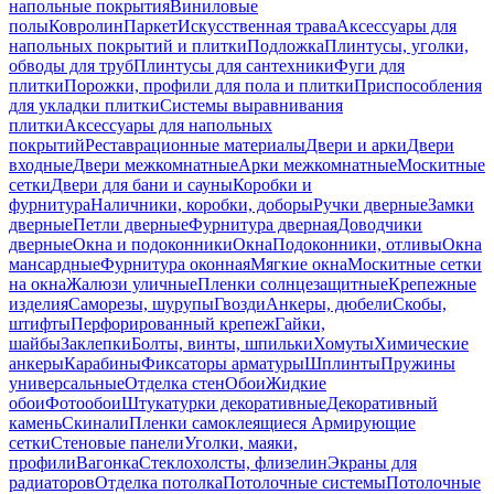
напольные покрытия
Виниловые
полы
Ковролин
Паркет
Искусственная трава
Аксессуары для
напольных покрытий и плитки
Подложка
Плинтусы, уголки,
обводы для труб
Плинтусы для сантехники
Фуги для
плитки
Порожки, профили для пола и плитки
Приспособления
для укладки плитки
Системы выравнивания
плитки
Аксессуары для напольных
покрытий
Реставрационные материалы
Двери и арки
Двери
входные
Двери межкомнатные
Арки межкомнатные
Москитные
сетки
Двери для бани и сауны
Коробки и
фурнитура
Наличники, коробки, доборы
Ручки дверные
Замки
дверные
Петли дверные
Фурнитура дверная
Доводчики
дверные
Окна и подоконники
Окна
Подоконники, отливы
Окна
мансардные
Фурнитура оконная
Мягкие окна
Москитные сетки
на окна
Жалюзи уличные
Пленки солнцезащитные
Крепежные
изделия
Саморезы, шурупы
Гвозди
Анкеры, дюбели
Скобы,
штифты
Перфорированный крепеж
Гайки,
шайбы
Заклепки
Болты, винты, шпильки
Хомуты
Химические
анкеры
Карабины
Фиксаторы арматуры
Шплинты
Пружины
универсальные
Отделка стен
Обои
Жидкие
обои
Фотообои
Штукатурки декоративные
Декоративный
камень
Скинали
Пленки самоклеящиеся
Армирующие
сетки
Стеновые панели
Уголки, маяки,
профили
Вагонка
Стеклохолсты, флизелин
Экраны для
радиаторов
Отделка потолка
Потолочные системы
Потолочные