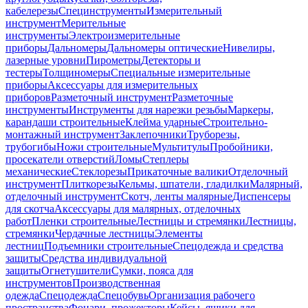
кабелерезы
Специнструменты
Измерительный
инструмент
Мерительные
инструменты
Электроизмерительные
приборы
Дальномеры
Дальномеры оптические
Нивелиры,
лазерные уровни
Пирометры
Детекторы и
тестеры
Толщиномеры
Специальные измерительные
приборы
Аксессуары для измерительных
приборов
Разметочный инструмент
Разметочные
инструменты
Инструменты для нарезки резьбы
Маркеры,
карандаши строительные
Клейма ударные
Строительно-
монтажный инструмент
Заклепочники
Труборезы,
трубогибы
Ножи строительные
Мультитулы
Пробойники,
просекатели отверстий
Ломы
Степлеры
механические
Стеклорезы
Прикаточные валики
Отделочный
инструмент
Плиткорезы
Кельмы, шпатели, гладилки
Малярный,
отделочный инструмент
Скотч, ленты малярные
Диспенсеры
для скотча
Аксессуары для малярных, отделочных
работ
Пленки строительные
Лестницы и стремянки
Лестницы,
стремянки
Чердачные лестницы
Элементы
лестниц
Подъемники строительные
Спецодежда и средства
защиты
Средства индивидуальной
защиты
Огнетушители
Сумки, пояса для
инструментов
Производственная
одежда
Спецодежда
Спецобувь
Организация рабочего
пространства
Фонари, прожекторы
Кейсы, ящики для