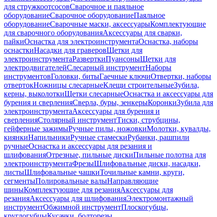
для стружкоотсосов
Сварочное и паяльное
оборудование
Сварочное оборудование
Паяльное
оборудование
Сварочные маски, аксессуары
Комплектующие
для сварочного оборудования
Аксессуары для сварки,
пайки
Оснастка для электроинструмента
Оснастка, наборы
оснастки
Насадки для граверов
Щетки для
электроинструмента
Развертки
Пуансоны
Щетки для
электродвигателей
Слесарный инструмент
Наборы
инструментов
Головки, биты
Гаечные ключи
Отвертки, наборы
отверток
Ножницы слесарные
Клещи строительные
Зубила,
керны, выколотки
Щетки слесарные
Оснастка и аксессуары для
бурения и сверления
Сверла, буры, зенкеры
Коронки
Зубила для
электроинструмента
Аксессуары для бурения и
сверления
Столярный инструмент
Тиски, струбцины,
гейферные зажимы
Ручные пилы, ножовки
Молотки, кувалды,
киянки
Напильники
Ручные стамески
Рубанки, рашпили
ручные
Оснастка и аксессуары для резания и
шлифования
Отрезные, пильные диски
Пильные полотна для
электроинструмента
Фрезы
Шлифовальные диски, насадки,
листы
Шлифовальные чашки
Точильные камни, круги,
сегменты
Полировальные валы
Направляющие
шины
Комплектующие для резания
Аксессуары для
резания
Аксессуары для шлифования
Электромонтажный
инструмент
Обжимной инструмент
Плоскогубцы,
круглогубцы
Кусачки, болторезы,