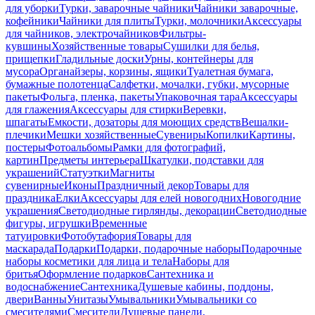
для уборки
Турки, заварочные чайники
Чайники заварочные,
кофейники
Чайники для плиты
Турки, молочники
Аксессуары
для чайников, электрочайников
Фильтры-
кувшины
Хозяйственные товары
Сушилки для белья,
прищепки
Гладильные доски
Урны, контейнеры для
мусора
Органайзеры, корзины, ящики
Туалетная бумага,
бумажные полотенца
Салфетки, мочалки, губки, мусорные
пакеты
Фольга, пленка, пакеты
Упаковочная тара
Аксессуары
для глажения
Аксессуары для стирки
Веревки,
шпагаты
Емкости, дозаторы для моющих средств
Вешалки-
плечики
Мешки хозяйственные
Сувениры
Копилки
Картины,
постеры
Фотоальбомы
Рамки для фотографий,
картин
Предметы интерьера
Шкатулки, подставки для
украшений
Статуэтки
Магниты
сувенирные
Иконы
Праздничный декор
Товары для
праздника
Елки
Аксессуары для елей новогодних
Новогодние
украшения
Светодиодные гирлянды, декорации
Светодиодные
фигуры, игрушки
Временные
татуировки
Фотобутафория
Товары для
маскарада
Подарки
Подарки, подарочные наборы
Подарочные
наборы косметики для лица и тела
Наборы для
бритья
Оформление подарков
Сантехника и
водоснабжение
Сантехника
Душевые кабины, поддоны,
двери
Ванны
Унитазы
Умывальники
Умывальники со
смесителями
Смесители
Душевые панели,