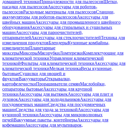
домашней техники
Принадлежности для пылесосов
Щетки,
насадки для пылесосов
Аксессуары для роботов-
пылесосов
Расходные материалы для пылесосов
Станции,
аккумуляторы для роботов-пылесосов
Аксессуары для
швейных машин
Аксессуары для промышленного швейного
оборудования
Аксессуары для стиральных и сушильных
машин
Аксессуары для пароочистителей,
отпаривателей
Аксессуары для стеклоочистителей
Техника для
измельчения продуктов
Блендеры
Кухонные комбайны,
измельчители
Планетарные
миксеры
Миксеры
Мясорубки
Ломтерезки
Комплектующие для
климатической техники
Управление климатической
техникой
Фильтры для климатической техники
Аксессуары для
климатической техники
Мелкая техника
Весы кухонные,
бытовые
Сушилки для овощей и
фруктов
Вакууматоры
Открывалки,
картофелечистки
Проращиватели семян
Маслобойки,
сепараторы бытовые
Аксессуары для крупной
техники
Аксессуары для вытяжек
Аксессуары для плит и
духовок
Аксессуары для холодильников
Аксессуары для
посудомоечных машин
Средства для посудомоечных
машин
Средства для ухода за техникой
Аксессуары для
кухонной техники
Аксессуары для микроволновых
печей
Вакуумные пакеты, контейнеры
Аксессуары для
кофемашин
Аксессуары для мультиварок,