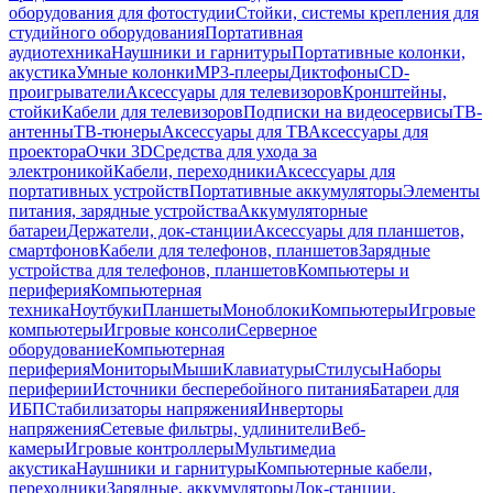
оборудования для фотостудии
Стойки, системы крепления для
студийного оборудования
Портативная
аудиотехника
Наушники и гарнитуры
Портативные колонки,
акустика
Умные колонки
MP3-плееры
Диктофоны
CD-
проигрыватели
Аксессуары для телевизоров
Кронштейны,
стойки
Кабели для телевизоров
Подписки на видеосервисы
ТВ-
антенны
ТВ-тюнеры
Аксессуары для ТВ
Аксессуары для
проектора
Очки 3D
Средства для ухода за
электроникой
Кабели, переходники
Аксессуары для
портативных устройств
Портативные аккумуляторы
Элементы
питания, зарядные устройства
Аккумуляторные
батареи
Держатели, док-станции
Аксессуары для планшетов,
смартфонов
Кабели для телефонов, планшетов
Зарядные
устройства для телефонов, планшетов
Компьютеры и
периферия
Компьютерная
техника
Ноутбуки
Планшеты
Моноблоки
Компьютеры
Игровые
компьютеры
Игровые консоли
Серверное
оборудование
Компьютерная
периферия
Мониторы
Мыши
Клавиатуры
Стилусы
Наборы
периферии
Источники бесперебойного питания
Батареи для
ИБП
Стабилизаторы напряжения
Инверторы
напряжения
Сетевые фильтры, удлинители
Веб-
камеры
Игровые контроллеры
Мультимедиа
акустика
Наушники и гарнитуры
Компьютерные кабели,
переходники
Зарядные, аккумуляторы
Док-станции,