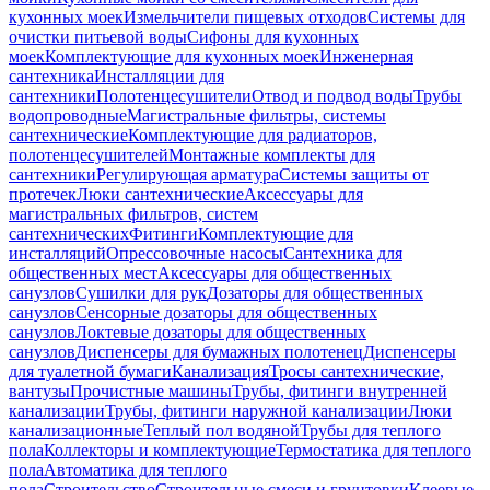
кухонных моек
Измельчители пищевых отходов
Системы для
очистки питьевой воды
Сифоны для кухонных
моек
Комплектующие для кухонных моек
Инженерная
сантехника
Инсталляции для
сантехники
Полотенцесушители
Отвод и подвод воды
Трубы
водопроводные
Магистральные фильтры, системы
сантехнические
Комплектующие для радиаторов,
полотенцесушителей
Монтажные комплекты для
сантехники
Регулирующая арматура
Системы защиты от
протечек
Люки сантехнические
Аксессуары для
магистральных фильтров, систем
сантехнических
Фитинги
Комплектующие для
инсталляций
Опрессовочные насосы
Сантехника для
общественных мест
Аксессуары для общественных
санузлов
Сушилки для рук
Дозаторы для общественных
санузлов
Сенсорные дозаторы для общественных
санузлов
Локтевые дозаторы для общественных
санузлов
Диспенсеры для бумажных полотенец
Диспенсеры
для туалетной бумаги
Канализация
Тросы сантехнические,
вантузы
Прочистные машины
Трубы, фитинги внутренней
канализации
Трубы, фитинги наружной канализации
Люки
канализационные
Теплый пол водяной
Трубы для теплого
пола
Коллекторы и комплектующие
Термостатика для теплого
пола
Автоматика для теплого
пола
Строительство
Строительные смеси и грунтовки
Клеевые