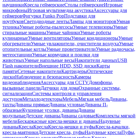
наушники
Кресла геймерские
Столы геймерские
Игровые
микрофоны
Игровая мультимедиа акустика
Аксессуары для
геймеров
Фигурки Funko Pop
Подставки для
ноутбуков
Светодиодные ленты
Лампы для мониторов
Умная
техника
Умные роботы-пылесосы
Умные телевизоры
Умные
стиральные машины
Умные чайники
Умные роботы
кулинарные
Умные вентиляторы
Умные кондиционеры
Умные
обогреватели
Умные увлажнители, очистители воздуха
Умные
отопительные котлы
Умные проветриватели
Умные радиочасы,
метеостанции
Умные кормушки и поилки для
животных
Умные напольные весы
Накопители данных
USB
Flash накопители
Внешние HDD, SSD диски
Карты
памяти
Сетевые накопители
Картридеры
Оптические
диски
Наблюдение и безопасность
Камеры
видеонаблюдения
Аксессуары для CCTV
Домофоны,
вызывные панели
Датчики для дома
Охранные системы,
сигнализации
Системы контроля и управления
доступом
Металлодетекторы
Мебель
Мягкая мебель
Диваны,
тахты
Диваны прямые
Диваны угловые
Диваны П-
образные
Кухонные уголки, диваны
Диваны
модульные
Детские диваны
Диваны садовые
Комплекты мягкой
мебели
Бескаркасные кресла-мешки и диваны
Надувные
диваны
Кресла
Кресла
Кресла-мешки и пуфы
Кресла-качалки,
кресла-маятники
Детские кресла, пуфы
Надувные кресла
Пуфы,
оттоманки
Кресла-кровати
Игровая мебель
Кресла