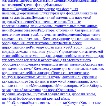
материалы
Шифер
Профнастил
Рулонная кровля
Кровельная
вентиляция
Отделка фасада
Фасадные
панели
Сайдинг
Комплектующие для фасадных
панелей
Декоративные штукатурки для фасада
Клинкерная
плитка для фасада
Декоративный камень для наружной
отделки
Отопление
Отопительные котлы
Газовые
колонки
Камины, печи-камины
Отопительные печи
Банные
печи
Водонагреватели
Радиаторы отопления, батареи
Теплый
пол
Теплые плинтусы
Системы антиобледенения
Управление
климатической техникой
Комплектующие для отопительного
оборудования
Стабилизаторы напряжения
Насосы
циркуляционные
Регулирующая арматура
Отвод и подвод
воды
Дымоходы и комплектующие
Управление климатической
техникой
Комплектующие для радиаторов
Комплектующие для
теплого пола
Топливо и аксессуары для отопительного
оборудования
Комплектующие для печей, каминов
Аксессуары
для каминов, печей
Комплектующие для отопительных котлов,
водонагревателей
Канализация
Тросы сантехнические,
вантузы
Прочистные машины
Трубы, фитинги внутренней
канализации
Трубы, фитинги наружной канализации
Люки
канализационные
Металлопрокат
Металлопрокат
Сваи
Заборы,
ограждения
Автоматика для ворот
Крепежные
изделия
Саморезы, шурупы
Гвозди
Анкеры, дюбели
Скобы,
штифты
Перфорированный крепеж
Гайки,
шайбы
Заклепки
Болты, винты, шпильки
Хомуты
Химические