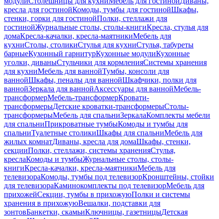
модули
Столешницы для кухни
Мебель для гостиной
Диваны,
кресла для гостиной
Комоды, тумбы для гостиной
Шкафы,
стенки, горки для гостиной
Полки, стеллажи для
гостиной
Журнальные столы, столы-книги
Кресла, стулья для
дома
Кресла-качалки, кресла-маятники
Мебель для
кухни
Столы, столики
Стулья для кухни
Стулья, табуреты
барные
Кухонный гарнитур
Кухонные модули
Кухонные
уголки, диваны
Стульчики для кормления
Системы хранения
для кухни
Мебель для ванной
Тумбы, консоли для
ванной
Шкафы, пеналы для ванной
Шкафчики, полки для
ванной
Зеркала для ванной
Аксессуары для ванной
Мебель-
трансформер
Мебель-трансформер
Кровати-
трансформеры
Детские кроватки-трансформеры
Столы-
трансформеры
Мебель для спальни
Зеркала
Комплекты мебели
для спальни
Прикроватные тумбы
Комоды и тумбы для
спальни
Туалетные столики
Шкафы для спальни
Мебель для
жилых комнат
Диваны, кресла для дома
Шкафы, стенки,
секции
Полки, стеллажи, системы хранения
Стулья,
кресла
Комоды и тумбы
Журнальные столы, столы-
книги
Кресла-качалки, кресла-маятники
Мебель для
телевизора
Комоды, тумбы под телевизор
Кронштейны, стойки
для телевизора
Каминокомплекты под телевизор
Мебель для
прихожей
Секции, тумбы в прихожую
Полки и системы
хранения в прихожую
Вешалки, подставки для
зонтов
Банкетки, скамьи
Ключницы, газетницы
Детская