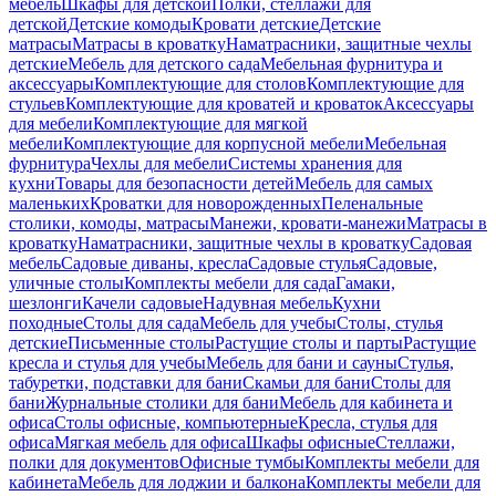
мебель
Шкафы для детской
Полки, стеллажи для
детской
Детские комоды
Кровати детские
Детские
матрасы
Матрасы в кроватку
Наматрасники, защитные чехлы
детские
Мебель для детского сада
Мебельная фурнитура и
аксессуары
Комплектующие для столов
Комплектующие для
стульев
Комплектующие для кроватей и кроваток
Аксессуары
для мебели
Комплектующие для мягкой
мебели
Комплектующие для корпусной мебели
Мебельная
фурнитура
Чехлы для мебели
Системы хранения для
кухни
Товары для безопасности детей
Мебель для самых
маленьких
Кроватки для новорожденных
Пеленальные
столики, комоды, матрасы
Манежи, кровати-манежи
Матрасы в
кроватку
Наматрасники, защитные чехлы в кроватку
Садовая
мебель
Садовые диваны, кресла
Садовые стулья
Садовые,
уличные столы
Комплекты мебели для сада
Гамаки,
шезлонги
Качели садовые
Надувная мебель
Кухни
походные
Столы для сада
Мебель для учебы
Столы, стулья
детские
Письменные столы
Растущие столы и парты
Растущие
кресла и стулья для учебы
Мебель для бани и сауны
Стулья,
табуретки, подставки для бани
Скамьи для бани
Столы для
бани
Журнальные столики для бани
Мебель для кабинета и
офиса
Столы офисные, компьютерные
Кресла, стулья для
офиса
Мягкая мебель для офиса
Шкафы офисные
Стеллажи,
полки для документов
Офисные тумбы
Комплекты мебели для
кабинета
Мебель для лоджии и балкона
Комплекты мебели для