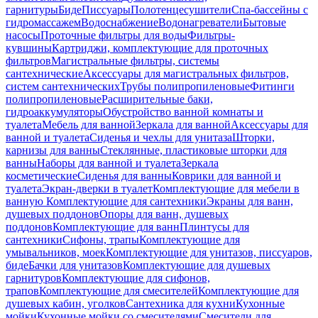
гарнитуры
Биде
Писсуары
Полотенцесушители
Спа-бассейны с
гидромассажем
Водоснабжение
Водонагреватели
Бытовые
насосы
Проточные фильтры для воды
Фильтры-
кувшины
Картриджи, комплектующие для проточных
фильтров
Магистральные фильтры, системы
сантехнические
Аксессуары для магистральных фильтров,
систем сантехнических
Трубы полипропиленовые
Фитинги
полипропиленовые
Расширительные баки,
гидроаккумуляторы
Обустройство ванной комнаты и
туалета
Мебель для ванной
Зеркала для ванной
Аксессуары для
ванной и туалета
Сиденья и чехлы для унитаза
Шторки,
карнизы для ванны
Стеклянные, пластиковые шторки для
ванны
Наборы для ванной и туалета
Зеркала
косметические
Сиденья для ванны
Коврики для ванной и
туалета
Экран-дверки в туалет
Комплектующие для мебели в
ванную
Комплектующие для сантехники
Экраны для ванн,
душевых поддонов
Опоры для ванн, душевых
поддонов
Комплектующие для ванн
Плинтусы для
сантехники
Сифоны, трапы
Комплектующие для
умывальников, моек
Комплектующие для унитазов, писсуаров,
биде
Бачки для унитазов
Комплектующие для душевых
гарнитуров
Комплектующие для сифонов,
трапов
Комплектующие для смесителей
Комплектующие для
душевых кабин, уголков
Сантехника для кухни
Кухонные
мойки
Кухонные мойки со смесителями
Смесители для