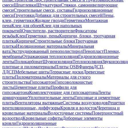
смеси
Шпатлевки
Штукатурки
Стяжки, самонивелирующие
смеси
Строительные смеси, составы
Гидроизоляционные
смеси
Грунтовки
Добавки для строительных смесей
Пены,
клеи, герметики
Жидкие гвозди
Герметики
Монтажная
пена
Клеи для обоев
Клеи для напольных
покрытий
Очистители, растворители
Фиксаторы
резьбы
Клеи
Герметики, пены
Кирпичи, блоки, тротуарная
плитка
Кирпичи
Строительные блоки
Тротуарная
плитка
Изоляционные материалы
Минеральная
вата
Экструдированный пенополистирол
Пенопласт
Пленки,
мембраны
Отражающая теплоизоляция
Гидроизоляционные
ленты
Поликарбонат
Шумоизоляция
Теплоизоляция
Звукоизоляц
плитные и пиломатериалы
Плиты OSB
Фанера
ДСП,
ЛДСП
Мебельные щиты
Террасные доски
Древесные
плиты
Пиломатериалы
Материалы для сухого
строительства
Гипсокартон
Гипсоволокнистые
листы
Цементные плиты
Профили для
гипсокартона
Комплектующие для гипсокартона
Ленты
армирующие
Уплотнительные ленты
Гипсовые и цементные
плиты
Вентиляторы вытяжные
Системы воздуховодов
Решетки
вентиляционные, диффузоры
Кровля и водосток
Черепица и
кровельные материалы
Водосточные системы
Поверхностный
водоотвод
Кровельные софиты
Доборные элементы
кровли
Гидроизоляционные