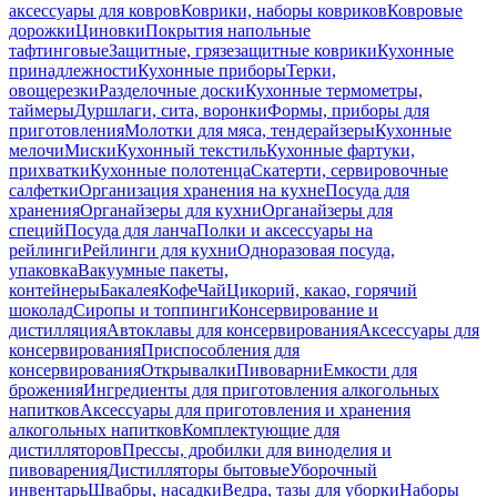
аксессуары для ковров
Коврики, наборы ковриков
Ковровые
дорожки
Циновки
Покрытия напольные
тафтинговые
Защитные, грязезащитные коврики
Кухонные
принадлежности
Кухонные приборы
Терки,
овощерезки
Разделочные доски
Кухонные термометры,
таймеры
Дуршлаги, сита, воронки
Формы, приборы для
приготовления
Молотки для мяса, тендерайзеры
Кухонные
мелочи
Миски
Кухонный текстиль
Кухонные фартуки,
прихватки
Кухонные полотенца
Скатерти, сервировочные
салфетки
Организация хранения на кухне
Посуда для
хранения
Органайзеры для кухни
Органайзеры для
специй
Посуда для ланча
Полки и аксессуары на
рейлинги
Рейлинги для кухни
Одноразовая посуда,
упаковка
Вакуумные пакеты,
контейнеры
Бакалея
Кофе
Чай
Цикорий, какао, горячий
шоколад
Сиропы и топпинги
Консервирование и
дистилляция
Автоклавы для консервирования
Аксессуары для
консервирования
Приспособления для
консервирования
Открывалки
Пивоварни
Емкости для
брожения
Ингредиенты для приготовления алкогольных
напитков
Аксессуары для приготовления и хранения
алкогольных напитков
Комплектующие для
дистилляторов
Прессы, дробилки для виноделия и
пивоварения
Дистилляторы бытовые
Уборочный
инвентарь
Швабры, насадки
Ведра, тазы для уборки
Наборы