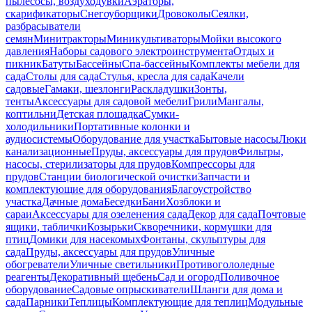
пылесосы, воздуходувки
Аэраторы,
скарификаторы
Снегоуборщики
Дровоколы
Сеялки,
разбрасыватели
семян
Минитракторы
Миникультиваторы
Мойки высокого
давления
Наборы садового электроинструмента
Отдых и
пикник
Батуты
Бассейны
Спа-бассейны
Комплекты мебели для
сада
Столы для сада
Стулья, кресла для сада
Качели
садовые
Гамаки, шезлонги
Раскладушки
Зонты,
тенты
Аксессуары для садовой мебели
Грили
Мангалы,
коптильни
Детская площадка
Сумки-
холодильники
Портативные колонки и
аудиосистемы
Оборудование для участка
Бытовые насосы
Люки
канализационные
Пруды, аксессуары для прудов
Фильтры,
насосы, стерилизаторы для прудов
Компрессоры для
прудов
Станции биологической очистки
Запчасти и
комплектующие для оборудования
Благоустройство
участка
Дачные дома
Беседки
Бани
Хозблоки и
сараи
Аксессуары для озеленения сада
Декор для сада
Почтовые
ящики, таблички
Козырьки
Скворечники, кормушки для
птиц
Домики для насекомых
Фонтаны, скульптуры для
сада
Пруды, аксессуары для прудов
Уличные
обогреватели
Уличные светильники
Противогололедные
реагенты
Декоративный щебень
Сад и огород
Поливочное
оборудование
Садовые опрыскиватели
Шланги для дома и
сада
Парники
Теплицы
Комплектующие для теплиц
Модульные