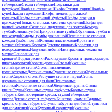
геймерские
Столы геймерские
Подставки для
ноутбуков
Шкафы и стеллажи
Шкафы
Стенки, горки
Шкафы-
купе
Шкафы-гармошки
Шкафы-пеналы для жилой
комнаты
Шкафы с витриной, буфеты
Шкафы, секции в
прихожую
Полки, стеллажи, системы хранения
Шкафы для
ванной комнаты
Вешалки, подставки для зонтов
Комоды,
тумбы
Комоды
Тумбы
Прикроватные тумбы
Обувницы, тумбы в
прихожую
Комоды, тумбы для ванной
Пеленальные столики,
комоды
Тумбы под ТВ
Комоды пластиковые
Кровати и
матрасы
Матрасы
Кровати
Детские кровати
Кроватки для
новорожденных
Надувная мебель
Наматрасники, чехлы на
матрас
Основания для
кроватей
Подматрасники
Раскладушки
Кровати-трансформеры,
шкафы-кровати
Кровати-домики
Столы
Кухонные
столы
Барные столы
Столы письменные,
компьютерные
Детские столы
Туалетные столики
Журнальные
столы
Садовые столы
Растущие столы и парты
Столы,
журнальные столики для бани
Приставные
столики
Консольные столики
Обеденные группы
Столы-
книги
Стулья
Кухонные стулья, табуреты
Барные стулья,
табуреты
Компьютерные кресла, стулья
Геймерские
кресла
Детские стулья, табуреты
Банкетки, скамьи
Садовые
кресла, стулья, табуреты
Стулья, табуреты для бани
Стульчики
для кормления
Кухня
Кухонный гарнитур
Кухонные