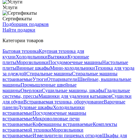
Услуги
Сертификаты
Подборщик подарков
Найти подарки
Категории товаров
Бытовая техника
Крупная техника для
кухни
Холодильники
Вытяжки
Кухонные
плиты
Морозильники
Посудомоечные машины
Настольные
плиты
Винные шкафы
Мини-холодильники
Техника для ухода
за одеждой
Стиральные машины
Стиральные машины
встраиваемые
Утюги
Отпариватели
Швейные, вышивальные
машины
Промышленные швейные
машины
Оверлоки
Сушильные машины, шкафы
Гладильные
системы, прессы
Машинки для удаления катышков
Сушилки
для обуви
Встраиваемая техника, оборудование
Варочные
панели
Духовые шкафы
Холодильники
встраиваемые
Посудомоечные машины
встраиваемые
Микроволновые печи
встраиваемые
Кофемашины встраиваемые
Комплекты
встраиваемой техники
Морозильники
встраиваемые
Измельчители пищевых отходов
Шкафы для