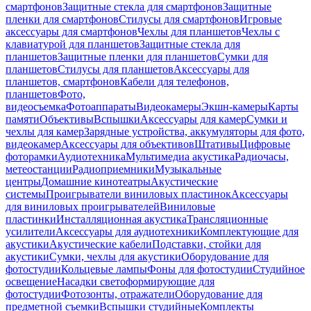
смартфонов
Защитные стекла для смартфонов
Защитные
пленки для смартфонов
Стилусы для смартфонов
Игровые
аксессуары для смартфонов
Чехлы для планшетов
Чехлы с
клавиатурой для планшетов
Защитные стекла для
планшетов
Защитные пленки для планшетов
Сумки для
планшетов
Стилусы для планшетов
Аксессуары для
планшетов, смартфонов
Кабели для телефонов,
планшетов
Фото,
видеосъемка
Фотоаппараты
Видеокамеры
Экшн-камеры
Карты
памяти
Объективы
Вспышки
Аксессуары для камер
Сумки и
чехлы для камер
Зарядные устройства, аккумуляторы для фото,
видеокамер
Аксессуары для объективов
Штативы
Цифровые
фоторамки
Аудиотехника
Мультимедиа акустика
Радиочасы,
метеостанции
Радиоприемники
Музыкальные
центры
Домашние кинотеатры
Акустические
системы
Проигрыватели виниловых пластинок
Аксессуары
для виниловых проигрывателей
Виниловые
пластинки
Инсталляционная акустика
Трансляционные
усилители
Аксессуары для аудиотехники
Комплектующие для
акустики
Акустические кабели
Подставки, стойки для
акустики
Сумки, чехлы для акустики
Оборудование для
фотостудии
Кольцевые лампы
Фоны для фотостудии
Студийное
освещение
Насадки светоформирующие для
фотостудии
Фотозонты, отражатели
Оборудование для
предметной съемки
Вспышки студийные
Комплекты