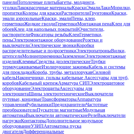
панели
Потолочные плиты
Багеты, молдинги,
уголки
Лакокрасочные материалы
Краски
Эмали
Лаки
Морилки,
пропитки
Колеры для краски
Растворители
Грунтовки
Краски,
эмали аэрозольные
Краски, эмали
Пены, клеи,
герметики
Жидкие гвозди
Герметики
Монтажная пена
Клеи для
обоев
Клеи для напольных покрытий
Очистители,
растворители
Фиксаторы резьбы
Клеи
Герметики,
пены
Электромонтажное оборудование
Розетки и
выключатели
Электрические звонки
Коробки
распределительные и подрозетники
Электропатроны
Вилки,
штепсели
Молниеприемники
Заземление
Электромонтажные
изделия
Клеммы
Средства диэлектрические
Трубки
термоусаживаемые
Изолирующие зажимы
Кабель и системы
для прокладки
Короба, трубы, металлорукав
Силовой
кабель
Наконечники, гильзы кабельные
Аксессуары для труб,
коробов
Кабельный крепеж
Арматура СИП
Электрощитовое
оборудование
Электрощиты
Аксессуары для
электрощита
Шины электротехнические
Выключатели
путевые, концевые
Трансформаторы
Аппаратура
управления
Рубильники
Предохранители
Частотные
преобразователи
Пускатели магнитные
Модульная
автоматика
Выключатели автоматические
Реле
Выключатели
нагрузки
Контакторы
Дополнительное модульное
оборудование
УЗИП
Автоматика пуска
двигателя
Дифференциальные