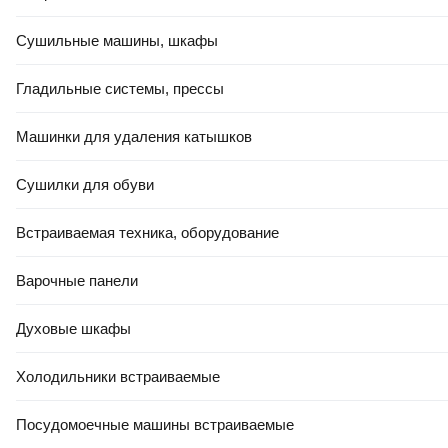
В корзину
В корзину
Сушильные машины, шкафы
Гладильные системы, прессы
4.9
(
14
)
Машинки для удаления катышков
Сушилки для обуви
Встраиваемая техника, оборудование
Варочные панели
РАСПРОДАЖА ДО -80%
34
,
00 Ҕ
Духовые шкафы
Зеркало Berossi Версаль АС
17508001 (голубой)
Холодильники встраиваемые
В корзину
Посудомоечные машины встраиваемые