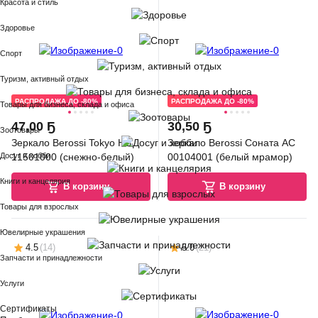
Красота и стиль
Здоровье
Спорт
Туризм, активный отдых
РАСПРОДАЖА ДО -80%
РАСПРОДАЖА ДО -80%
Товары для бизнеса, склада и офиса
47
,
00 Ҕ
30
,
50 Ҕ
Зоотовары
Зеркало Berossi Tokyo НВ
Зеркало Berossi Соната АС
Досуг и хобби
11501000 (снежно-белый)
00104001 (белый мрамор)
Книги и канцелярия
В корзину
В корзину
Товары для взрослых
Ювелирные украшения
4.5
(
14
)
5.0
(
21
)
Запчасти и принадлежности
Услуги
Сертификаты