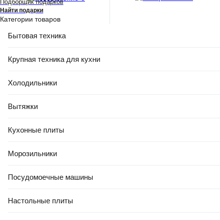
Подборщик подарков
Найти подарки
Категории товаров
РАСПРОДАЖА ДО -80%
РАСПРОДАЖА ДО -80%
Бытовая техника
30
,
50 Ҕ
20
,
00 Ҕ
Крупная техника для кухни
Зеркало Berossi Viva Ellada
Зеркало Berossi Tokyo НВ
АС 16008000 (голубой)
11504000 (белый мрамор)
Холодильники
В корзину
В корзину
Вытяжки
Кухонные плиты
4.9
(
17
)
5.0
(
21
)
Морозильники
Посудомоечные машины
Настольные плиты
РАСПРОДАЖА ДО -80%
РАСПРОДАЖА ДО -80%