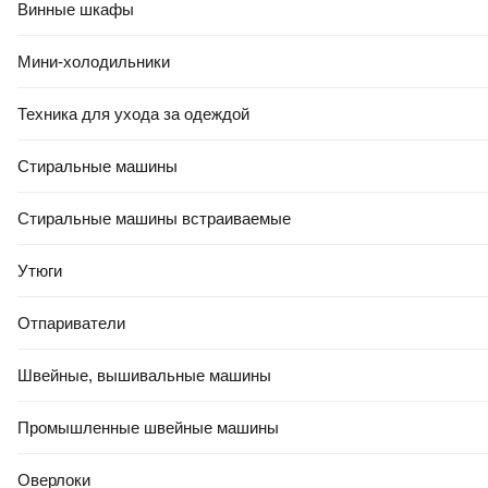
Винные шкафы
30
,
50 Ҕ
21
,
00 Ҕ
Зеркало Berossi Sonata АС
Зеркало Berossi Tokyo НВ
Мини-холодильники
00101001 (белый)
11505000 (черный)
Техника для ухода за одеждой
В корзину
В корзину
Стиральные машины
4.5
(
14
)
4.9
(
14
)
Стиральные машины встраиваемые
Утюги
Отпариватели
Швейные, вышивальные машины
РАСПРОДАЖА ДО -80%
РАСПРОДАЖА ДО -80%
Промышленные швейные машины
30
,
50 Ҕ
31
,
00 Ҕ
Зеркало Berossi Viva Ellada
Зеркало Berossi Версаль АС
Оверлоки
АС 16001000 (белый)
17501001 (белый)