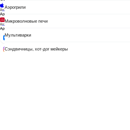
Аэрогрили
Доступно в
Микроволновые печи
Доступно в
Мультиварки
Сэндвичницы, хот-дог мейкеры
Тостеры
Электрогрили, электрошашлычницы
Вафельницы, орешницы, кексницы
Указанные контакты являются в том числе контактами для связи по
вопросам обращения покупателей о нарушении их прав.
В торговом реестре с 23 июня 2010 г., № регистрации 156473, УНП
Хлебопечки
190806803, регистрация №190806803, 22.02.2007,
Мингорисполком.
Ростеры, мини-печи
© 2004–2026 21vek.by, Общество с ограниченной
ответственностью «Триовист», юр.адрес: 220020, Минск, пр.