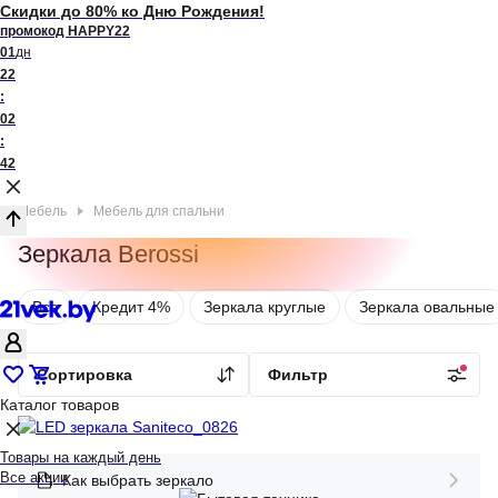
Скидки до 80% ко Дню Рождения!
промокод HAPPY22
01
дн
22
:
02
:
42
Мебель
Мебель для спальни
Зеркала Berossi
Все
Кредит 4%
Зеркала круглые
Зеркала овальные
Сортировка
Фильтр
Каталог товаров
Товары на каждый день
Все акции
Как выбрать зеркало