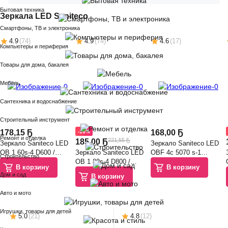
Бытовая техника
Зеркала LED Saniteco
Смартфоны, ТВ и электроника
4.9
(
74
)
4.9
(
74
)
4.6
(
17
)
Компьютеры и периферия
Товары для дома, бакалея
Мебель
Сантехника и водоснабжение
Строительный инструмент
178
,
15 Ҕ
168
,
00 Ҕ
-16%
Ремонт и отделка
221,55 Ҕ
185
,
00 Ҕ
Зеркало Saniteco LED
Зеркало Saniteco LED
OB 1 60s-4 D600 /
Зеркало Saniteco LED
OBF 4с 5070 s-1
Строительство
11121270
OB 1 80s-4 D800 /
700х500 / 11125060
В корзину
В корзину
11121272
Дом и сад
В корзину
Авто и мото
Игрушки, товары для детей
5.0
(
21
)
4.8
(
12
)