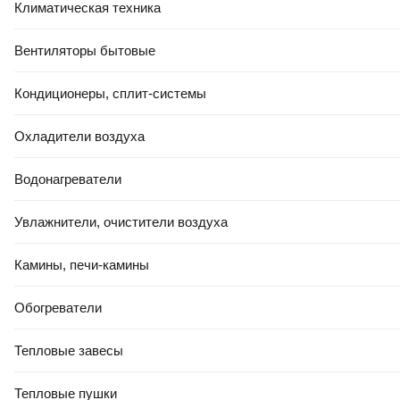
30,50 Ҕ
Зеркало Berossi Viva Ellada АС 16008000 (голубой)
Климатическая техника
20,00 Ҕ
Зеркало Berossi Tokyo НВ 11504000 (белый мрамор)
Вентиляторы бытовые
30,50 Ҕ
Зеркало Berossi Sonata АС 00101001 (белый)
Кондиционеры, сплит-системы
Охладители воздуха
Водонагреватели
Увлажнители, очистители воздуха
Камины, печи-камины
Обогреватели
Тепловые завесы
Тепловые пушки