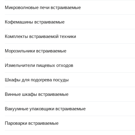
Микроволновые печи встраиваемые
Смотрите также
Кофемашины встраиваемые
Туалетные столики с зеркалом
Комплекты встраиваемой техники
Шкафы с зеркалом для ванной
Морозильники встраиваемые
Зеркала косметические
Измельчители пищевых отходов
Зеркала Berossi в г. Минск - каталог из 9
товаров
Шкафы для подогрева посуды
Винные шкафы встраиваемые
Название
Цена
47,00 Ҕ
Зеркало Berossi Tokyo НВ 11501000 (снежно-белый)
Вакуумные упаковщики встраиваемые
30,50 Ҕ
Зеркало Berossi Соната АС 00104001 (белый мрамор)
Пароварки встраиваемые