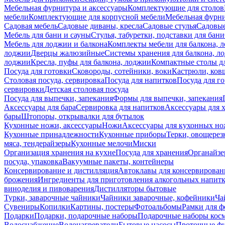
Мебельная фурнитура и аксессуары
Комплектующие для столов
мебели
Комплектующие для корпусной мебели
Мебельная фурн
Садовая мебель
Садовые диваны, кресла
Садовые стулья
Садовые
Мебель для бани и сауны
Стулья, табуретки, подставки для бани
Мебель для лоджии и балкона
Комплекты мебели для балкона, 
лоджии
Дверцы жалюзийные
Системы хранения для балкона, л
лоджии
Кресла, пуфы для балкона, лоджии
Компактные столы дл
Посуда для готовки
Сковороды, сотейники, воки
Кастрюли, ков
Столовая посуда, сервировка
Посуда для напитков
Посуда для г
сервировки
Детская столовая посуда
Посуда для выпечки, запекания
Формы для выпечки, запекания
Аксессуары для бара
Сервировка для напитков
Аксессуары для 
бары
Штопоры, открывалки для бутылок
Кухонные ножи, аксессуары
Ножи
Аксессуары для кухонных н
Кухонные принадлежности
Кухонные приборы
Терки, овощерез
мяса, тендерайзеры
Кухонные мелочи
Миски
Организация хранения на кухне
Посуда для хранения
Органайзе
посуда, упаковка
Вакуумные пакеты, контейнеры
Консервирование и дистилляция
Автоклавы для консервирован
брожения
Ингредиенты для приготовления алкогольных напит
виноделия и пивоварения
Дистилляторы бытовые
Турки, заварочные чайники
Чайники заварочные, кофейники
Ча
Сувениры
Копилки
Картины, постеры
Фотоальбомы
Рамки для ф
Подарки
Подарки, подарочные наборы
Подарочные наборы косм
Водоснабжение
Водонагреватели
Бытовые насосы
Проточные фи