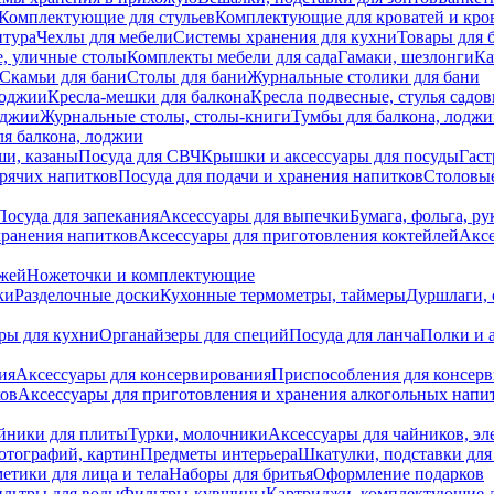
Комплектующие для стульев
Комплектующие для кроватей и кро
итура
Чехлы для мебели
Системы хранения для кухни
Товары для 
, уличные столы
Комплекты мебели для сада
Гамаки, шезлонги
Ка
Скамьи для бани
Столы для бани
Журнальные столики для бани
лоджии
Кресла-мешки для балкона
Кресла подвесные, стулья садо
оджии
Журнальные столы, столы-книги
Тумбы для балкона, лодж
я балкона, лоджии
ши, казаны
Посуда для СВЧ
Крышки и аксессуары для посуды
Гаст
орячих напитков
Посуда для подачи и хранения напитков
Столовы
Посуда для запекания
Аксессуары для выпечки
Бумага, фольга, р
хранения напитков
Аксессуары для приготовления коктейлей
Аксе
ожей
Ножеточки и комплектующие
ки
Разделочные доски
Кухонные термометры, таймеры
Дуршлаги, 
ры для кухни
Органайзеры для специй
Посуда для ланча
Полки и 
ия
Аксессуары для консервирования
Приспособления для консер
ков
Аксессуары для приготовления и хранения алкогольных напи
йники для плиты
Турки, молочники
Аксессуары для чайников, э
отографий, картин
Предметы интерьера
Шкатулки, подставки дл
етики для лица и тела
Наборы для бритья
Оформление подарков
льтры для воды
Фильтры-кувшины
Картриджи, комплектующие д