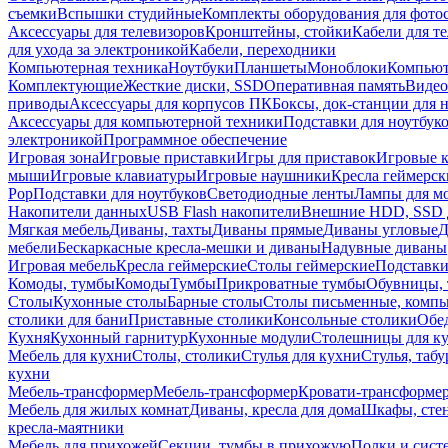
съемки
Вспышки студийные
Комплекты оборудования для фото
Аксессуары для телевизоров
Кронштейны, стойки
Кабели для т
для ухода за электроникой
Кабели, переходники
Компьютерная техника
Ноутбуки
Планшеты
Моноблоки
Компью
Комплектующие
Жесткие диски, SSD
Оперативная память
Видео
приводы
Аксессуары для корпусов ПК
Боксы, док-станции для 
Аксессуары для компьютерной техники
Подставки для ноутбук
электроникой
Программное обеспечение
Игровая зона
Игровые приставки
Игры для приставок
Игровые 
мыши
Игровые клавиатуры
Игровые наушники
Кресла геймерск
Pop
Подставки для ноутбуков
Светодиодные ленты
Лампы для м
Накопители данных
USB Flash накопители
Внешние HDD, SSD 
Мягкая мебель
Диваны, тахты
Диваны прямые
Диваны угловые
Д
мебели
Бескаркасные кресла-мешки и диваны
Надувные диваны
Игровая мебель
Кресла геймерские
Столы геймерские
Подставки
Комоды, тумбы
Комоды
Тумбы
Прикроватные тумбы
Обувницы, 
Столы
Кухонные столы
Барные столы
Столы письменные, комп
столики для бани
Приставные столики
Консольные столики
Обе
Кухня
Кухонный гарнитур
Кухонные модули
Столешницы для к
Мебель для кухни
Столы, столики
Стулья для кухни
Стулья, таб
кухни
Мебель-трансформер
Мебель-трансформер
Кровати-трансформе
Мебель для жилых комнат
Диваны, кресла для дома
Шкафы, стен
кресла-маятники
Мебель для прихожей
Секции, тумбы в прихожую
Полки и сист