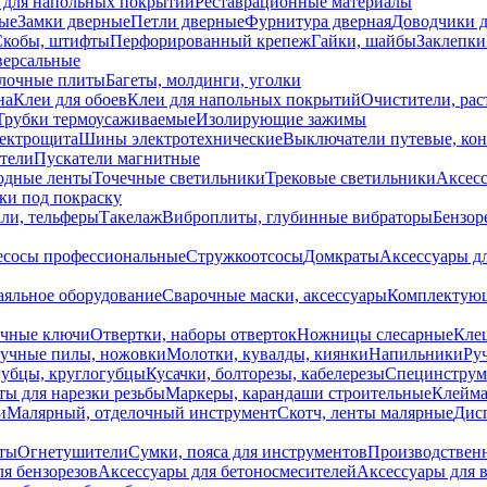
 для напольных покрытий
Реставрационные материалы
ые
Замки дверные
Петли дверные
Фурнитура дверная
Доводчики 
Скобы, штифты
Перфорированный крепеж
Гайки, шайбы
Заклепки
ерсальные
лочные плиты
Багеты, молдинги, уголки
на
Клеи для обоев
Клеи для напольных покрытий
Очистители, рас
Трубки термоусаживаемые
Изолирующие зажимы
лектрощита
Шины электротехнические
Выключатели путевые, ко
атели
Пускатели магнитные
одные ленты
Точечные светильники
Трековые светильники
Аксесс
и под покраску
ли, тельферы
Такелаж
Виброплиты, глубинные вибраторы
Бензор
сосы профессиональные
Стружкоотсосы
Домкраты
Аксессуары д
аяльное оборудование
Сварочные маски, аксессуары
Комплектующ
ечные ключи
Отвертки, наборы отверток
Ножницы слесарные
Кле
учные пилы, ножовки
Молотки, кувалды, киянки
Напильники
Ру
убцы, круглогубцы
Кусачки, болторезы, кабелерезы
Специнструм
ы для нарезки резьбы
Маркеры, карандаши строительные
Клейма
и
Малярный, отделочный инструмент
Скотч, ленты малярные
Дисп
иты
Огнетушители
Сумки, пояса для инструментов
Производствен
я бензорезов
Аксессуары для бетоносмесителей
Аксессуары для 