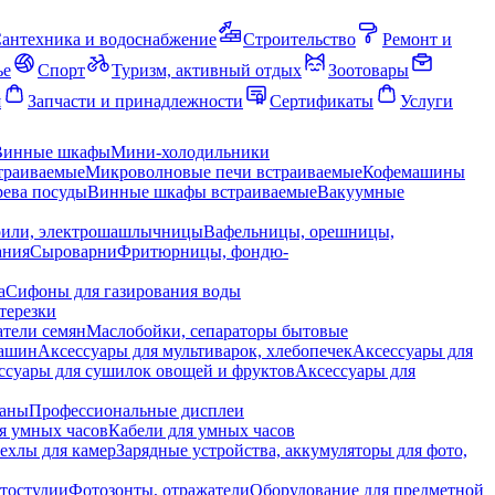
антехника и водоснабжение
Строительство
Ремонт и
ье
Спорт
Туризм, активный отдых
Зоотовары
я
Запчасти и принадлежности
Сертификаты
Услуги
Винные шкафы
Мини-холодильники
траиваемые
Микроволновые печи встраиваемые
Кофемашины
ева посуды
Винные шкафы встраиваемые
Вакуумные
рили, электрошашлычницы
Вафельницы, орешницы,
ания
Сыроварни
Фритюрницы, фондю-
а
Сифоны для газирования воды
терезки
тели семян
Маслобойки, сепараторы бытовые
машин
Аксессуары для мультиварок, хлебопечек
Аксессуары для
ссуары для сушилок овощей и фруктов
Аксессуары для
раны
Профессиональные дисплеи
я умных часов
Кабели для умных часов
ехлы для камер
Зарядные устройства, аккумуляторы для фото,
тостудии
Фотозонты, отражатели
Оборудование для предметной