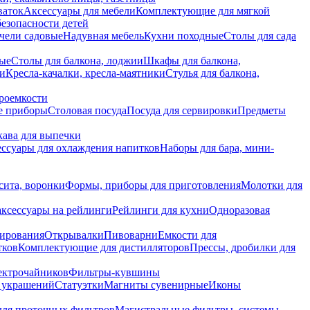
ваток
Аксессуары для мебели
Комплектующие для мягкой
безопасности детей
чели садовые
Надувная мебель
Кухни походные
Столы для сада
вые
Столы для балкона, лоджии
Шкафы для балкона,
ии
Кресла-качалки, кресла-маятники
Стулья для балкона,
роемкости
е приборы
Столовая посуда
Посуда для сервировки
Предметы
укава для выпечки
ссуары для охлаждения напитков
Наборы для бара, мини-
сита, воронки
Формы, приборы для приготовления
Молотки для
аксессуары на рейлинги
Рейлинги для кухни
Одноразовая
вирования
Открывалки
Пивоварни
Емкости для
тков
Комплектующие для дистилляторов
Прессы, дробилки для
лектрочайников
Фильтры-кувшины
я украшений
Статуэтки
Магниты сувенирные
Иконы
ля проточных фильтров
Магистральные фильтры, системы