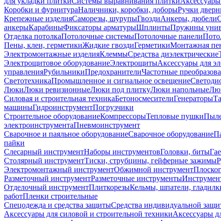
для укладки плитки
Системы выравнивания плитки
Аксессуары
Коробки и фурнитура
Наличники, коробки, доборы
Ручки дверн
Крепежные изделия
Саморезы, шурупы
Гвозди
Анкеры, дюбели
анкеры
Карабины
Фиксаторы арматуры
Шплинты
Пружины унив
Отделка потолка
Потолочные системы
Потолочные панели
Пото
Пены, клеи, герметики
Жидкие гвозди
Герметики
Монтажная пе
Электромонтажные изделия
Клеммы
Средства диэлектрические
Электрощитовое оборудование
Электрощиты
Аксессуары для э
управления
Рубильники
Предохранители
Частотные преобразов
Светотехника
Промышленное и сигнальное освещение
Светоди
Люки
Люки ревизионные
Люки под плитку
Люки напольные
Люк
Силовая и строительная техника
Бетоносмесители
Генераторы
Та
машины
Гидроинструмент
Погрузчики
Строительное оборудование
Компрессоры
Тепловые пушки
Пыле
электроинструмента
Пневмоинструмент
Сварочное и паяльное оборудование
Сварочное оборудование
П
пайки
Слесарный инструмент
Наборы инструментов
Головки, биты
Га
Столярный инструмент
Тиски, струбцины, гейферные зажимы
Р
Электромонтажный инструмент
Обжимной инструмент
Плоског
Разметочный инструмент
Разметочные инструменты
Инструмент
Отделочный инструмент
Плиткорезы
Кельмы, шпатели, гладилк
работ
Пленки строительные
Спецодежда и средства защиты
Средства индивидуальной защ
Аксессуары для силовой и строительной техники
Аксессуары дл