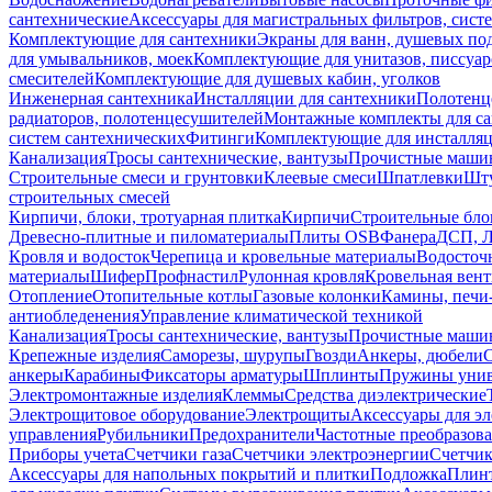
сантехнические
Аксессуары для магистральных фильтров, сист
Комплектующие для сантехники
Экраны для ванн, душевых по
для умывальников, моек
Комплектующие для унитазов, писсуар
смесителей
Комплектующие для душевых кабин, уголков
Инженерная сантехника
Инсталляции для сантехники
Полотенц
радиаторов, полотенцесушителей
Монтажные комплекты для с
систем сантехнических
Фитинги
Комплектующие для инсталля
Канализация
Тросы сантехнические, вантузы
Прочистные маши
Строительные смеси и грунтовки
Клеевые смеси
Шпатлевки
Шту
строительных смесей
Кирпичи, блоки, тротуарная плитка
Кирпичи
Строительные бло
Древесно-плитные и пиломатериалы
Плиты OSB
Фанера
ДСП, 
Кровля и водосток
Черепица и кровельные материалы
Водосточ
материалы
Шифер
Профнастил
Рулонная кровля
Кровельная вен
Отопление
Отопительные котлы
Газовые колонки
Камины, печи
антиобледенения
Управление климатической техникой
Канализация
Тросы сантехнические, вантузы
Прочистные маши
Крепежные изделия
Саморезы, шурупы
Гвозди
Анкеры, дюбели
анкеры
Карабины
Фиксаторы арматуры
Шплинты
Пружины унив
Электромонтажные изделия
Клеммы
Средства диэлектрические
Электрощитовое оборудование
Электрощиты
Аксессуары для э
управления
Рубильники
Предохранители
Частотные преобразов
Приборы учета
Счетчики газа
Счетчики электроэнергии
Счетчи
Аксессуары для напольных покрытий и плитки
Подложка
Плинт