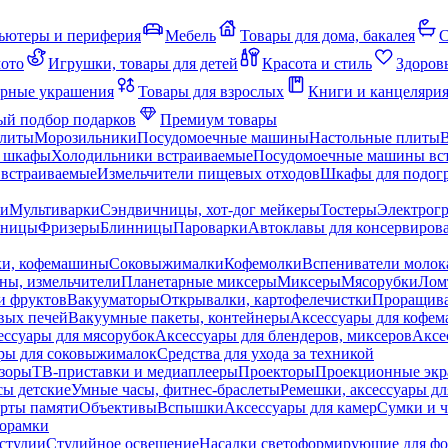
ьютеры и периферия
Мебель
Товары для дома, бакалея
С
мото
Игрушки, товары для детей
Красота и стиль
Здоров
рные украшения
Товары для взрослых
Книги и канцеляри
й подбор подарков
Премиум товары
плиты
Морозильники
Посудомоечные машины
Настольные плиты
 шкафы
Холодильники встраиваемые
Посудомоечные машины вс
встраиваемые
Измельчители пищевых отходов
Шкафы для подогр
чи
Мультиварки
Сэндвичницы, хот-дог мейкеры
Тостеры
Электрог
еницы
Фризеры
Блинницы
Пароварки
Автоклавы для консервиров
ки, кофемашины
Соковыжималки
Кофемолки
Вспениватели молок
ны, измельчители
Планетарные миксеры
Миксеры
Мясорубки
Лом
и фруктов
Вакууматоры
Открывалки, картофелечистки
Проращива
вых печей
Вакуумные пакеты, контейнеры
Аксессуары для кофе
ессуары для мясорубок
Аксессуары для блендеров, миксеров
Аксе
ры для соковыжималок
Средства для ухода за техникой
зоры
ТВ-приставки и медиаплееры
Проекторы
Проекционные эк
сы детские
Умные часы, фитнес-браслеты
Ремешки, аксессуары дл
рты памяти
Объективы
Вспышки
Аксессуары для камер
Сумки и ч
орамки
студии
Студийное освещение
Насадки светоформирующие для фо