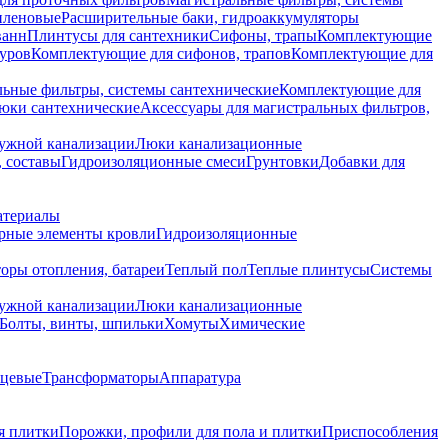
иленовые
Расширительные баки, гидроаккумуляторы
ванн
Плинтусы для сантехники
Сифоны, трапы
Комплектующие
уров
Комплектующие для сифонов, трапов
Комплектующие для
ьные фильтры, системы сантехнические
Комплектующие для
юки сантехнические
Аксессуары для магистральных фильтров,
ружной канализации
Люки канализационные
 составы
Гидроизоляционные смеси
Грунтовки
Добавки для
атериалы
рные элементы кровли
Гидроизоляционные
оры отопления, батареи
Теплый пол
Теплые плинтусы
Системы
ружной канализации
Люки канализационные
Болты, винты, шпильки
Хомуты
Химические
нцевые
Трансформаторы
Аппаратура
я плитки
Порожки, профили для пола и плитки
Приспособления