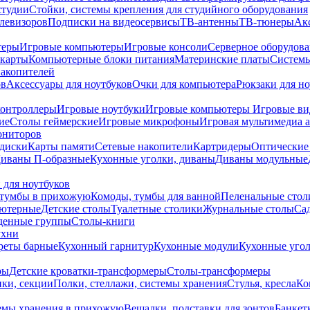
студии
Стойки, системы крепления для студийного оборудования
елевизоров
Подписки на видеосервисы
ТВ-антенны
ТВ-тюнеры
Ак
теры
Игровые компьютеры
Игровые консоли
Серверное оборудов
карты
Компьютерные блоки питания
Материнские платы
Системы
накопителей
ов
Аксессуары для ноутбуков
Очки для компьютера
Рюкзаки для но
контроллеры
Игровые ноутбуки
Игровые компьютеры
Игровые ви
ие
Столы геймерские
Игровые микрофоны
Игровая мультимедиа 
ониторов
диски
Карты памяти
Сетевые накопители
Картридеры
Оптические
иваны П-образные
Кухонные уголки, диваны
Диваны модульные
 для ноутбуков
тумбы в прихожую
Комоды, тумбы для ванной
Пеленальные стол
ьютерные
Детские столы
Туалетные столики
Журнальные столы
Са
денные группы
Столы-книги
ухни
уреты барные
Кухонный гарнитур
Кухонные модули
Кухонные угол
ры
Детские кроватки-трансформеры
Столы-трансформеры
ки, секции
Полки, стеллажи, системы хранения
Стулья, кресла
Ко
емы хранения в прихожую
Вешалки, подставки для зонтов
Банкет