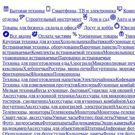
Бытовая техника
Смартфоны, ТВ и электроника
Комп
отделка
Строительный инструмент
Дом и сад
Авто и 
Товары для бизнеса, склада и офиса
Досуг и хобби
Ювели
Все акции
Оплата частями
Уцененные товары
Умны
Крупная техника для кухни
Холодильники
Вытяжки
Кухонные 
Встраиваемая техника, оборудование
Варочные панели
Духовые
встраиваемые
Комплекты встраиваемой техники
Морозильники 
упаковщики встраиваемые
Пароварки встраиваемые
Техника для приготовления еды
Аэрогрили
Микроволновые пе
кексницы
Хлебопечки
Ростеры, мини-печи
Йогуртницы, морож
фритюрницы
Яйцеварки
Попкорницы
Техника для приготовления напитков
Электрочайники
Кофевар
Техника для измельчения продуктов
Блендеры
Кухонные комбай
Мелкая техника
Весы кухонные, бытовые
Сушилки для овощей 
Аксессуары для кухонной техники
Аксессуары для микроволно
тостеров, сэндвичниц
Аксессуары для кухонных комбайнов
Акс
йогуртниц
Аксессуары для аэрогрилей, электрогрилей
Аксессуа
Телевизоры, мониторы
Телевизоры
Мониторы
Мониторы-телеви
Смарт-часы, аксессуары
Умные часы
Фитнес-браслеты
Умные ча
Фото, видеосъемка
Фотоаппараты
Видеокамеры
Экшн-камеры
Ка
видеокамер
Аксессуары для объективов
Штативы
Цифровые фот
Оборудование для фотостудии
Кольцевые лампы
Фоны для фото