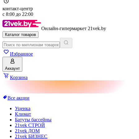
контакт-центр
с
8:00
до
22:00
Онлайн-гипермаркет 21vek.by
Каталог товаров
Избранное
Аккаунт
Корзина
Все акции
Уценка
Климат
Батуты бассейны
21vek СТРОЙ
21vek ДОМ
21vek БИЗНЕС