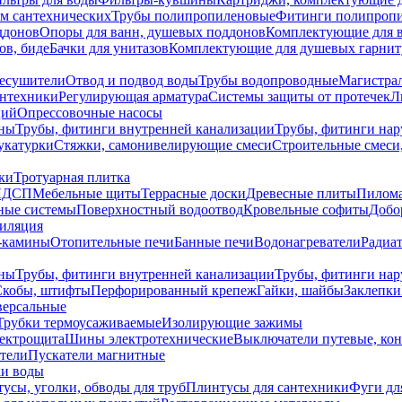
ем сантехнических
Трубы полипропиленовые
Фитинги полипроп
ддонов
Опоры для ванн, душевых поддонов
Комплектующие для 
ов, биде
Бачки для унитазов
Комплектующие для душевых гарнит
есушители
Отвод и подвод воды
Трубы водопроводные
Магистрал
антехники
Регулирующая арматура
Системы защиты от протечек
Л
ций
Опрессовочные насосы
ны
Трубы, фитинги внутренней канализации
Трубы, фитинги на
катурки
Стяжки, самонивелирующие смеси
Строительные смеси,
ки
Тротуарная плитка
ЛДСП
Мебельные щиты
Террасные доски
Древесные плиты
Пилом
ные системы
Поверхностный водоотвод
Кровельные софиты
Добо
тиляция
-камины
Отопительные печи
Банные печи
Водонагреватели
Радиат
ны
Трубы, фитинги внутренней канализации
Трубы, фитинги на
Скобы, штифты
Перфорированный крепеж
Гайки, шайбы
Заклепки
ерсальные
Трубки термоусаживаемые
Изолирующие зажимы
лектрощита
Шины электротехнические
Выключатели путевые, ко
атели
Пускатели магнитные
ки воды
усы, уголки, обводы для труб
Плинтусы для сантехники
Фуги дл