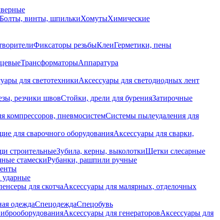
дверные
Болты, винты, шпильки
Хомуты
Химические
творители
Фиксаторы резьбы
Клеи
Герметики, пены
нцевые
Трансформаторы
Аппаратура
уары для светотехники
Аксессуары для светодиодных лент
езы, резчики швов
Стойки, дрели для бурения
Затирочные
ля компрессоров, пневмосистем
Системы пылеудаления для
ие для сварочного оборудования
Аксессуары для сварки,
щи строительные
Зубила, керны, выколотки
Щетки слесарные
чные стамески
Рубанки, рашпили ручные
енты
 ударные
енсеры для скотча
Аксессуары для малярных, отделочных
ная одежда
Спецодежда
Спецобувь
виброоборудования
Аксессуары для генераторов
Аксессуары для