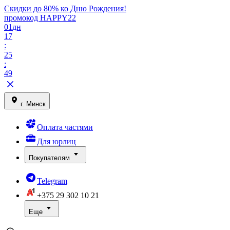
Скидки до 80% ко Дню Рождения!
промокод HAPPY22
01
дн
17
:
25
:
49
г. Минск
Оплата частями
Для юрлиц
Покупателям
Telegram
+375 29
302 10 21
Еще