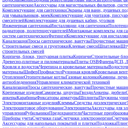
сантехнические
Аксессуары для магистральных фильтров, сист
Комплектующие для сантехники
Экраны для ванн, душевых по
для умывальников, моек
Комплектующие для унитазов, писсуар
смесителей
Комплектующие для душевых кабин, уголков
Инженерная сантехника
Инсталляции для сантехники
Полотенц
радиаторов, полотенцесушителей
Монтажные комплекты для с
систем сантехнических
Фитинги
Комплектующие для инсталля
Канализация
Тросы сантехнические, вантузы
Прочистные маши
Строительные смеси и грунтовки
Клеевые смеси
Шпатлевки
Шту
строительных смесей
Кирпичи, блоки, тротуарная плитка
Кирпичи
Строительные бло
Древесно-плитные и пиломатериалы
Плиты OSB
Фанера
ДСП, 
Кровля и водосток
Черепица и кровельные материалы
Водосточ
материалы
Шифер
Профнастил
Рулонная кровля
Кровельная вен
Отопление
Отопительные котлы
Газовые колонки
Камины, печи
антиобледенения
Управление климатической техникой
Канализация
Тросы сантехнические, вантузы
Прочистные маши
Крепежные изделия
Саморезы, шурупы
Гвозди
Анкеры, дюбели
анкеры
Карабины
Фиксаторы арматуры
Шплинты
Пружины унив
Электромонтажные изделия
Клеммы
Средства диэлектрические
Электрощитовое оборудование
Электрощиты
Аксессуары для э
управления
Рубильники
Предохранители
Частотные преобразов
Приборы учета
Счетчики газа
Счетчики электроэнергии
Счетчи
Аксессуары для напольных покрытий и плитки
Подложка
Плинт