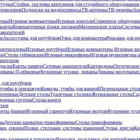
студии
Стойки, системы крепления для студийного оборудования
елевизоров
Подписки на видеосервисы
ТВ-антенны
ТВ-тюнеры
Ак
теры
Игровые компьютеры
Игровые консоли
Серверное оборудов
карты
Компьютерные блоки питания
Материнские платы
Системы
накопителей
ов
Аксессуары для ноутбуков
Очки для компьютера
Рюкзаки для но
контроллеры
Игровые ноутбуки
Игровые компьютеры
Игровые ви
ие
Столы геймерские
Игровые микрофоны
Игровая мультимедиа 
ониторов
диски
Карты памяти
Сетевые накопители
Картридеры
Оптические
иваны П-образные
Кухонные уголки, диваны
Диваны модульные
 для ноутбуков
тумбы в прихожую
Комоды, тумбы для ванной
Пеленальные стол
ьютерные
Детские столы
Туалетные столики
Журнальные столы
Са
денные группы
Столы-книги
ухни
уреты барные
Кухонный гарнитур
Кухонные модули
Кухонные угол
ры
Детские кроватки-трансформеры
Столы-трансформеры
ки, секции
Полки, стеллажи, системы хранения
Стулья, кресла
Ко
емы хранения в прихожую
Вешалки, подставки для зонтов
Банкет