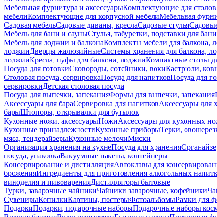
Мебельная фурнитура и аксессуары
Комплектующие для столов
мебели
Комплектующие для корпусной мебели
Мебельная фурн
Садовая мебель
Садовые диваны, кресла
Садовые стулья
Садовые
Мебель для бани и сауны
Стулья, табуретки, подставки для бани
Мебель для лоджии и балкона
Комплекты мебели для балкона, 
лоджии
Дверцы жалюзийные
Системы хранения для балкона, л
лоджии
Кресла, пуфы для балкона, лоджии
Компактные столы дл
Посуда для готовки
Сковороды, сотейники, воки
Кастрюли, ков
Столовая посуда, сервировка
Посуда для напитков
Посуда для г
сервировки
Детская столовая посуда
Посуда для выпечки, запекания
Формы для выпечки, запекания
Аксессуары для бара
Сервировка для напитков
Аксессуары для 
бары
Штопоры, открывалки для бутылок
Кухонные ножи, аксессуары
Ножи
Аксессуары для кухонных н
Кухонные принадлежности
Кухонные приборы
Терки, овощерез
мяса, тендерайзеры
Кухонные мелочи
Миски
Организация хранения на кухне
Посуда для хранения
Органайзе
посуда, упаковка
Вакуумные пакеты, контейнеры
Консервирование и дистилляция
Автоклавы для консервирован
брожения
Ингредиенты для приготовления алкогольных напит
виноделия и пивоварения
Дистилляторы бытовые
Турки, заварочные чайники
Чайники заварочные, кофейники
Ча
Сувениры
Копилки
Картины, постеры
Фотоальбомы
Рамки для ф
Подарки
Подарки, подарочные наборы
Подарочные наборы косм
Водоснабжение
Водонагреватели
Бытовые насосы
Проточные фи