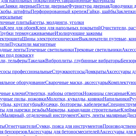
 для напольных покрытий
Реставрационные материалы
ые
Замки дверные
Петли дверные
Фурнитура дверная
Доводчики 
Скобы, штифты
Перфорированный крепеж
Гайки, шайбы
Заклепки
ерсальные
лочные плиты
Багеты, молдинги, уголки
на
Клеи для обоев
Клеи для напольных покрытий
Очистители, рас
Трубки термоусаживаемые
Изолирующие зажимы
лектрощита
Шины электротехнические
Выключатели путевые, ко
атели
Пускатели магнитные
одные ленты
Точечные светильники
Трековые светильники
Аксесс
и под покраску
ли, тельферы
Такелаж
Виброплиты, глубинные вибраторы
Бензор
сосы профессиональные
Стружкоотсосы
Домкраты
Аксессуары д
аяльное оборудование
Сварочные маски, аксессуары
Комплектующ
ечные ключи
Отвертки, наборы отверток
Ножницы слесарные
Кле
учные пилы, ножовки
Молотки, кувалды, киянки
Напильники
Ру
убцы, круглогубцы
Кусачки, болторезы, кабелерезы
Специнструм
ы для нарезки резьбы
Маркеры, карандаши строительные
Клейма
и
Малярный, отделочный инструмент
Скотч, ленты малярные
Дисп
иты
Огнетушители
Сумки, пояса для инструментов
Производствен
я бензорезов
Аксессуары для бетоносмесителей
Аксессуары для 