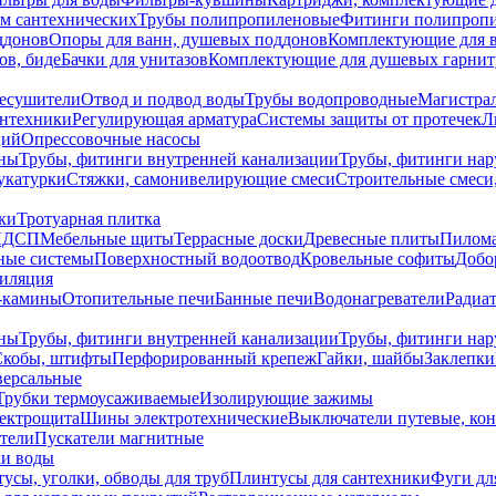
ем сантехнических
Трубы полипропиленовые
Фитинги полипроп
ддонов
Опоры для ванн, душевых поддонов
Комплектующие для 
ов, биде
Бачки для унитазов
Комплектующие для душевых гарнит
есушители
Отвод и подвод воды
Трубы водопроводные
Магистрал
антехники
Регулирующая арматура
Системы защиты от протечек
Л
ций
Опрессовочные насосы
ны
Трубы, фитинги внутренней канализации
Трубы, фитинги на
катурки
Стяжки, самонивелирующие смеси
Строительные смеси,
ки
Тротуарная плитка
ЛДСП
Мебельные щиты
Террасные доски
Древесные плиты
Пилом
ные системы
Поверхностный водоотвод
Кровельные софиты
Добо
тиляция
-камины
Отопительные печи
Банные печи
Водонагреватели
Радиат
ны
Трубы, фитинги внутренней канализации
Трубы, фитинги на
Скобы, штифты
Перфорированный крепеж
Гайки, шайбы
Заклепки
ерсальные
Трубки термоусаживаемые
Изолирующие зажимы
лектрощита
Шины электротехнические
Выключатели путевые, ко
атели
Пускатели магнитные
ки воды
усы, уголки, обводы для труб
Плинтусы для сантехники
Фуги дл