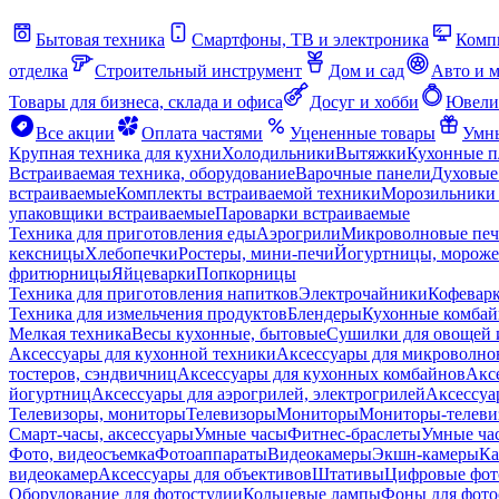
Бытовая техника
Смартфоны, ТВ и электроника
Комп
отделка
Строительный инструмент
Дом и сад
Авто и 
Товары для бизнеса, склада и офиса
Досуг и хобби
Ювели
Все акции
Оплата частями
Уцененные товары
Умны
Крупная техника для кухни
Холодильники
Вытяжки
Кухонные 
Встраиваемая техника, оборудование
Варочные панели
Духовые
встраиваемые
Комплекты встраиваемой техники
Морозильники 
упаковщики встраиваемые
Пароварки встраиваемые
Техника для приготовления еды
Аэрогрили
Микроволновые пе
кексницы
Хлебопечки
Ростеры, мини-печи
Йогуртницы, морож
фритюрницы
Яйцеварки
Попкорницы
Техника для приготовления напитков
Электрочайники
Кофевар
Техника для измельчения продуктов
Блендеры
Кухонные комбай
Мелкая техника
Весы кухонные, бытовые
Сушилки для овощей 
Аксессуары для кухонной техники
Аксессуары для микроволно
тостеров, сэндвичниц
Аксессуары для кухонных комбайнов
Акс
йогуртниц
Аксессуары для аэрогрилей, электрогрилей
Аксессуа
Телевизоры, мониторы
Телевизоры
Мониторы
Мониторы-телеви
Смарт-часы, аксессуары
Умные часы
Фитнес-браслеты
Умные ча
Фото, видеосъемка
Фотоаппараты
Видеокамеры
Экшн-камеры
Ка
видеокамер
Аксессуары для объективов
Штативы
Цифровые фот
Оборудование для фотостудии
Кольцевые лампы
Фоны для фото