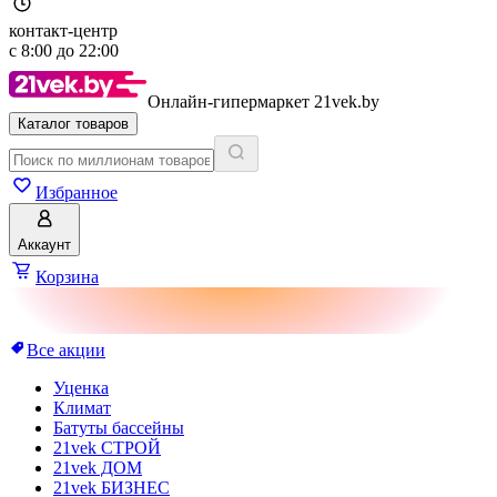
контакт-центр
с
8:00
до
22:00
Онлайн-гипермаркет 21vek.by
Каталог товаров
Избранное
Аккаунт
Корзина
Все акции
Уценка
Климат
Батуты бассейны
21vek СТРОЙ
21vek ДОМ
21vek БИЗНЕС