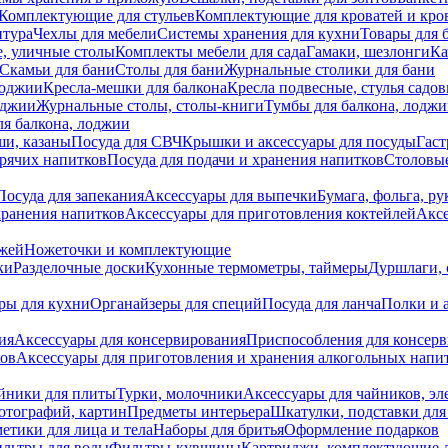
Комплектующие для стульев
Комплектующие для кроватей и кро
итура
Чехлы для мебели
Системы хранения для кухни
Товары для 
, уличные столы
Комплекты мебели для сада
Гамаки, шезлонги
Ка
Скамьи для бани
Столы для бани
Журнальные столики для бани
лоджии
Кресла-мешки для балкона
Кресла подвесные, стулья садо
оджии
Журнальные столы, столы-книги
Тумбы для балкона, лодж
я балкона, лоджии
ши, казаны
Посуда для СВЧ
Крышки и аксессуары для посуды
Гаст
орячих напитков
Посуда для подачи и хранения напитков
Столовы
Посуда для запекания
Аксессуары для выпечки
Бумага, фольга, р
хранения напитков
Аксессуары для приготовления коктейлей
Аксе
ожей
Ножеточки и комплектующие
ки
Разделочные доски
Кухонные термометры, таймеры
Дуршлаги, 
ры для кухни
Органайзеры для специй
Посуда для ланча
Полки и 
ия
Аксессуары для консервирования
Приспособления для консер
ков
Аксессуары для приготовления и хранения алкогольных напи
йники для плиты
Турки, молочники
Аксессуары для чайников, э
отографий, картин
Предметы интерьера
Шкатулки, подставки дл
етики для лица и тела
Наборы для бритья
Оформление подарков
льтры для воды
Фильтры-кувшины
Картриджи, комплектующие д