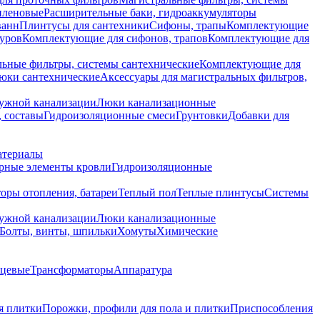
иленовые
Расширительные баки, гидроаккумуляторы
ванн
Плинтусы для сантехники
Сифоны, трапы
Комплектующие
уров
Комплектующие для сифонов, трапов
Комплектующие для
ьные фильтры, системы сантехнические
Комплектующие для
юки сантехнические
Аксессуары для магистральных фильтров,
ружной канализации
Люки канализационные
 составы
Гидроизоляционные смеси
Грунтовки
Добавки для
атериалы
рные элементы кровли
Гидроизоляционные
оры отопления, батареи
Теплый пол
Теплые плинтусы
Системы
ружной канализации
Люки канализационные
Болты, винты, шпильки
Хомуты
Химические
нцевые
Трансформаторы
Аппаратура
я плитки
Порожки, профили для пола и плитки
Приспособления