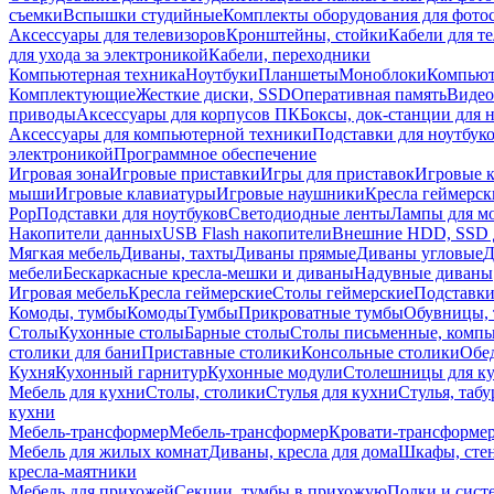
съемки
Вспышки студийные
Комплекты оборудования для фото
Аксессуары для телевизоров
Кронштейны, стойки
Кабели для т
для ухода за электроникой
Кабели, переходники
Компьютерная техника
Ноутбуки
Планшеты
Моноблоки
Компью
Комплектующие
Жесткие диски, SSD
Оперативная память
Видео
приводы
Аксессуары для корпусов ПК
Боксы, док-станции для 
Аксессуары для компьютерной техники
Подставки для ноутбук
электроникой
Программное обеспечение
Игровая зона
Игровые приставки
Игры для приставок
Игровые 
мыши
Игровые клавиатуры
Игровые наушники
Кресла геймерск
Pop
Подставки для ноутбуков
Светодиодные ленты
Лампы для м
Накопители данных
USB Flash накопители
Внешние HDD, SSD 
Мягкая мебель
Диваны, тахты
Диваны прямые
Диваны угловые
Д
мебели
Бескаркасные кресла-мешки и диваны
Надувные диваны
Игровая мебель
Кресла геймерские
Столы геймерские
Подставки
Комоды, тумбы
Комоды
Тумбы
Прикроватные тумбы
Обувницы, 
Столы
Кухонные столы
Барные столы
Столы письменные, комп
столики для бани
Приставные столики
Консольные столики
Обе
Кухня
Кухонный гарнитур
Кухонные модули
Столешницы для к
Мебель для кухни
Столы, столики
Стулья для кухни
Стулья, таб
кухни
Мебель-трансформер
Мебель-трансформер
Кровати-трансформе
Мебель для жилых комнат
Диваны, кресла для дома
Шкафы, стен
кресла-маятники
Мебель для прихожей
Секции, тумбы в прихожую
Полки и сист