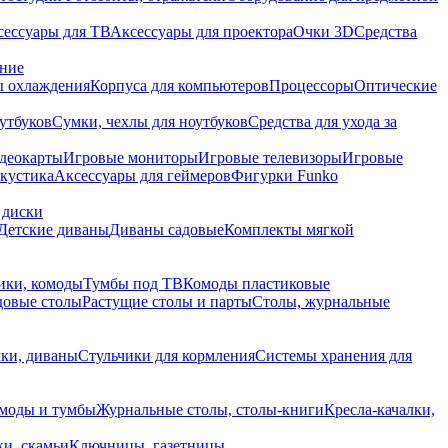
сессуары для ТВ
Аксессуары для проектора
Очки 3D
Средства
ание
 охлаждения
Корпуса для компьютеров
Процессоры
Оптические
утбуков
Сумки, чехлы для ноутбуков
Средства для ухода за
деокарты
Игровые мониторы
Игровые телевизоры
Игровые
акустика
Аксессуары для геймеров
Фигурки Funko
 диски
Детские диваны
Диваны садовые
Комплекты мягкой
ики, комоды
Тумбы под ТВ
Комоды пластиковые
довые столы
Растущие столы и парты
Столы, журнальные
ки, диваны
Стульчики для кормления
Системы хранения для
моды и тумбы
Журнальные столы, столы-книги
Кресла-качалки,
ки, скамьи
Ключницы, газетницы