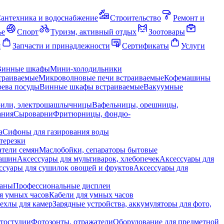
антехника и водоснабжение
Строительство
Ремонт и
ье
Спорт
Туризм, активный отдых
Зоотовары
я
Запчасти и принадлежности
Сертификаты
Услуги
Винные шкафы
Мини-холодильники
траиваемые
Микроволновые печи встраиваемые
Кофемашины
ева посуды
Винные шкафы встраиваемые
Вакуумные
рили, электрошашлычницы
Вафельницы, орешницы,
ания
Сыроварни
Фритюрницы, фондю-
а
Сифоны для газирования воды
терезки
тели семян
Маслобойки, сепараторы бытовые
машин
Аксессуары для мультиварок, хлебопечек
Аксессуары для
ссуары для сушилок овощей и фруктов
Аксессуары для
раны
Профессиональные дисплеи
я умных часов
Кабели для умных часов
ехлы для камер
Зарядные устройства, аккумуляторы для фото,
тостудии
Фотозонты, отражатели
Оборудование для предметной