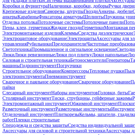
для укладки плитки
Системы выравнивания плитки
Аксессуары
Коробки и фурнитура
Наличники, коробки, доборы
Ручки дверн
Крепежные изделия
Саморезы, шурупы
Гвозди
Анкеры, дюбели
анкеры
Карабины
Фиксаторы арматуры
Шплинты
Пружины унив
Отделка потолка
Потолочные системы
Потолочные панели
Пото
Пены, клеи, герметики
Жидкие гвозди
Герметики
Монтажная пе
Электромонтажные изделия
Клеммы
Средства диэлектрические
Электрощитовое оборудование
Электрощиты
Аксессуары для э
управления
Рубильники
Предохранители
Частотные преобразов
Светотехника
Промышленное и сигнальное освещение
Светоди
Люки
Люки ревизионные
Люки под плитку
Люки напольные
Люк
Силовая и строительная техника
Бетоносмесители
Генераторы
Та
машины
Гидроинструмент
Погрузчики
Строительное оборудование
Компрессоры
Тепловые пушки
Пыле
электроинструмента
Пневмоинструмент
Сварочное и паяльное оборудование
Сварочное оборудование
П
пайки
Слесарный инструмент
Наборы инструментов
Головки, биты
Га
Столярный инструмент
Тиски, струбцины, гейферные зажимы
Р
Электромонтажный инструмент
Обжимной инструмент
Плоског
Разметочный инструмент
Разметочные инструменты
Инструмент
Отделочный инструмент
Плиткорезы
Кельмы, шпатели, гладилк
работ
Пленки строительные
Спецодежда и средства защиты
Средства индивидуальной защ
Аксессуары для силовой и строительной техники
Аксессуары дл