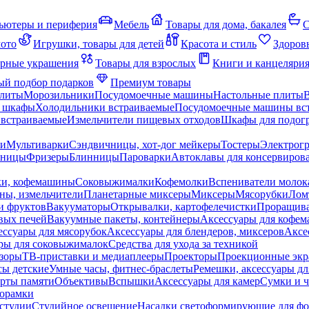
ьютеры и периферия
Мебель
Товары для дома, бакалея
С
мото
Игрушки, товары для детей
Красота и стиль
Здоров
рные украшения
Товары для взрослых
Книги и канцеляри
й подбор подарков
Премиум товары
плиты
Морозильники
Посудомоечные машины
Настольные плиты
 шкафы
Холодильники встраиваемые
Посудомоечные машины вс
встраиваемые
Измельчители пищевых отходов
Шкафы для подогр
чи
Мультиварки
Сэндвичницы, хот-дог мейкеры
Тостеры
Электрог
еницы
Фризеры
Блинницы
Пароварки
Автоклавы для консервиров
ки, кофемашины
Соковыжималки
Кофемолки
Вспениватели молок
ны, измельчители
Планетарные миксеры
Миксеры
Мясорубки
Лом
и фруктов
Вакууматоры
Открывалки, картофелечистки
Проращива
вых печей
Вакуумные пакеты, контейнеры
Аксессуары для кофе
ессуары для мясорубок
Аксессуары для блендеров, миксеров
Аксе
ры для соковыжималок
Средства для ухода за техникой
зоры
ТВ-приставки и медиаплееры
Проекторы
Проекционные эк
сы детские
Умные часы, фитнес-браслеты
Ремешки, аксессуары дл
рты памяти
Объективы
Вспышки
Аксессуары для камер
Сумки и ч
орамки
студии
Студийное освещение
Насадки светоформирующие для фо