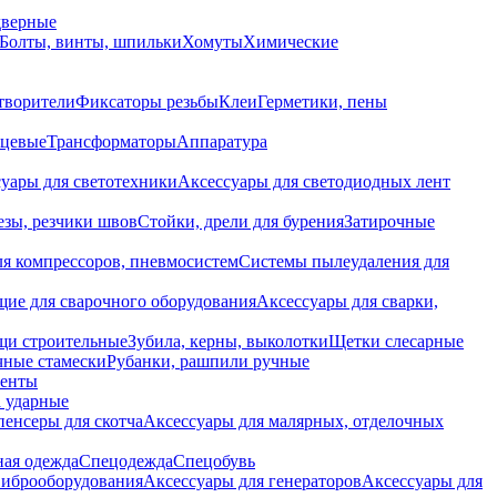
дверные
Болты, винты, шпильки
Хомуты
Химические
творители
Фиксаторы резьбы
Клеи
Герметики, пены
нцевые
Трансформаторы
Аппаратура
уары для светотехники
Аксессуары для светодиодных лент
езы, резчики швов
Стойки, дрели для бурения
Затирочные
ля компрессоров, пневмосистем
Системы пылеудаления для
ие для сварочного оборудования
Аксессуары для сварки,
щи строительные
Зубила, керны, выколотки
Щетки слесарные
чные стамески
Рубанки, рашпили ручные
енты
 ударные
енсеры для скотча
Аксессуары для малярных, отделочных
ная одежда
Спецодежда
Спецобувь
виброоборудования
Аксессуары для генераторов
Аксессуары для