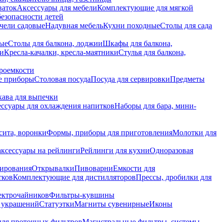
ваток
Аксессуары для мебели
Комплектующие для мягкой
безопасности детей
чели садовые
Надувная мебель
Кухни походные
Столы для сада
вые
Столы для балкона, лоджии
Шкафы для балкона,
ии
Кресла-качалки, кресла-маятники
Стулья для балкона,
роемкости
е приборы
Столовая посуда
Посуда для сервировки
Предметы
укава для выпечки
ссуары для охлаждения напитков
Наборы для бара, мини-
сита, воронки
Формы, приборы для приготовления
Молотки для
аксессуары на рейлинги
Рейлинги для кухни
Одноразовая
вирования
Открывалки
Пивоварни
Емкости для
тков
Комплектующие для дистилляторов
Прессы, дробилки для
лектрочайников
Фильтры-кувшины
я украшений
Статуэтки
Магниты сувенирные
Иконы
ля проточных фильтров
Магистральные фильтры, системы