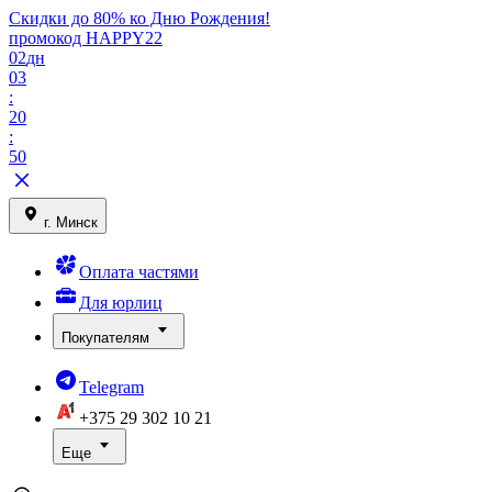
Скидки до 80% ко Дню Рождения!
промокод HAPPY22
02
дн
03
:
20
:
50
г. Минск
Оплата частями
Для юрлиц
Покупателям
Telegram
+375 29
302 10 21
Еще