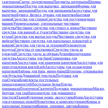
газетницы
Свечи, подсвечники
Предметы интерьера
Ширмы
декоративные
Посуда для выпечки, запекания
Формы для
выпечки, запекания
Посуда для запекания
Аксессуары для
выпечки
Бумага, фольга, рукава для выпечки
Бытовая
химия
Средства для стирки
Средства для посудомоечных
машин
Универсальные, специальные чистящие
средства
Чистящие средства для стекол и зеркал
Чистящие
средства для ванной и туалета
Чистящие средства для
кухни
Средства для мытья посуды
Чистящие средства для
мебели
Чистящие средства для напольных покрытий и
ковров
Средства для ухода за техникой
Освежители
воздуха
Средства от насекомых
Средства ухода за
одеждой
Средства ухода за обувью
Дезинфицирующие
средства
Аксессуары для бара
Сервировка для
напитков
Аксессуары для хранения напитков
Аксессуары для
приготовления коктейлей
Аксессуары для охлаждения
напитков
Наборы для бара, мини-бары
Штопоры, открывалки
для бутылок
Домашний текстиль
Подушки для
сна
Одеяла
Комплекты постельных
принадлежностей
Постельное белье
Пледы,
покрывала
Полотенца
Скатерти
Подушки декоративные
Маски,
беруши для сна
Наполнители для домашнего
текстиля
Ткани
Кухонные ножи, аксессуары
Ножи
Аксессуары
для кухонных ножей
Ножеточки и комплектующие
Ковры и
напольные покрытия
Ковры, циновки, шкуры
Ковры,