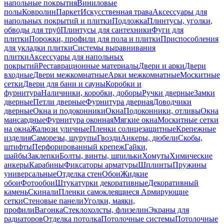
напольные покрытия
Виниловые
полы
Ковролин
Паркет
Искусственная трава
Аксессуары для
напольных покрытий и плитки
Подложка
Плинтусы, уголки,
обводы для труб
Плинтусы для сантехники
Фуги для
плитки
Порожки, профили для пола и плитки
Приспособления
для укладки плитки
Системы выравнивания
плитки
Аксессуары для напольных
покрытий
Реставрационные материалы
Двери и арки
Двери
входные
Двери межкомнатные
Арки межкомнатные
Москитные
сетки
Двери для бани и сауны
Коробки и
фурнитура
Наличники, коробки, доборы
Ручки дверные
Замки
дверные
Петли дверные
Фурнитура дверная
Доводчики
дверные
Окна и подоконники
Окна
Подоконники, отливы
Окна
мансардные
Фурнитура оконная
Мягкие окна
Москитные сетки
на окна
Жалюзи уличные
Пленки солнцезащитные
Крепежные
изделия
Саморезы, шурупы
Гвозди
Анкеры, дюбели
Скобы,
штифты
Перфорированный крепеж
Гайки,
шайбы
Заклепки
Болты, винты, шпильки
Хомуты
Химические
анкеры
Карабины
Фиксаторы арматуры
Шплинты
Пружины
универсальные
Отделка стен
Обои
Жидкие
обои
Фотообои
Штукатурки декоративные
Декоративный
камень
Скинали
Пленки самоклеящиеся
Армирующие
сетки
Стеновые панели
Уголки, маяки,
профили
Вагонка
Стеклохолсты, флизелин
Экраны для
радиаторов
Отделка потолка
Потолочные системы
Потолочные