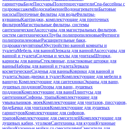
гарнитуры
Биде
Писсуары
Полотенцесушители
Спа-бассейны с
гидромассажем
Водоснабжение
Водонагреватели
Бытовые
насосы
Проточные фильтры для воды
Фильтры-
кувшины
Картриджи, комплектующие для проточных
фильтров
Магистральные фильтры, системы
сантехнические
Аксессуары для магистральных фильтров,
систем сантехнических
Трубы полипропиленовые
Фитинги
полипропиленовые
Расширительные баки,
гидроаккумуляторы
Обустройство ванной комнаты и
туалета
Мебель для ванной
Зеркала для ванной
Аксессуары для
ванной и туалета
Сиденья и чехлы для унитаза
Шторки,
карнизы для ванны
Стеклянные, пластиковые шторки для
ванны
Наборы для ванной и туалета
Зеркала
косметические
Сиденья для ванны
Коврики для ванной и
туалета
Экран-дверки в туалет
Комплектующие для мебели в
ванную
Комплектующие для сантехники
Экраны для ванн,
душевых поддонов
Опоры для ванн, душевых
поддонов
Комплектующие для ванн
Плинтусы для
сантехники
Сифоны, трапы
Комплектующие для
умывальников, моек
Комплектующие для унитазов, писсуаров,
биде
Бачки для унитазов
Комплектующие для душевых
гарнитуров
Комплектующие для сифонов,
трапов
Комплектующие для смесителей
Комплектующие для
душевых кабин, уголков
Сантехника для кухни
Кухонные
мойки
Кухонные мойки со смесителями
Смесители для