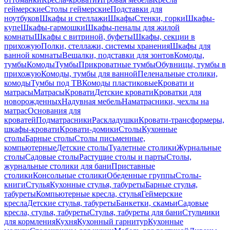
геймерские
Столы геймерские
Подставки для
ноутбуков
Шкафы и стеллажи
Шкафы
Стенки, горки
Шкафы-
купе
Шкафы-гармошки
Шкафы-пеналы для жилой
комнаты
Шкафы с витриной, буфеты
Шкафы, секции в
прихожую
Полки, стеллажи, системы хранения
Шкафы для
ванной комнаты
Вешалки, подставки для зонтов
Комоды,
тумбы
Комоды
Тумбы
Прикроватные тумбы
Обувницы, тумбы в
прихожую
Комоды, тумбы для ванной
Пеленальные столики,
комоды
Тумбы под ТВ
Комоды пластиковые
Кровати и
матрасы
Матрасы
Кровати
Детские кровати
Кроватки для
новорожденных
Надувная мебель
Наматрасники, чехлы на
матрас
Основания для
кроватей
Подматрасники
Раскладушки
Кровати-трансформеры,
шкафы-кровати
Кровати-домики
Столы
Кухонные
столы
Барные столы
Столы письменные,
компьютерные
Детские столы
Туалетные столики
Журнальные
столы
Садовые столы
Растущие столы и парты
Столы,
журнальные столики для бани
Приставные
столики
Консольные столики
Обеденные группы
Столы-
книги
Стулья
Кухонные стулья, табуреты
Барные стулья,
табуреты
Компьютерные кресла, стулья
Геймерские
кресла
Детские стулья, табуреты
Банкетки, скамьи
Садовые
кресла, стулья, табуреты
Стулья, табуреты для бани
Стульчики
для кормления
Кухня
Кухонный гарнитур
Кухонные