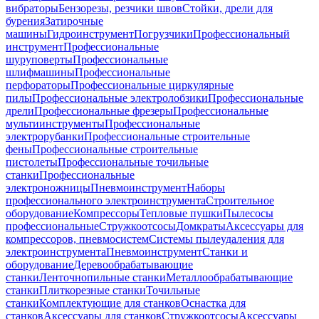
вибраторы
Бензорезы, резчики швов
Стойки, дрели для
бурения
Затирочные
машины
Гидроинструмент
Погрузчики
Профессиональный
инструмент
Профессиональные
шуруповерты
Профессиональные
шлифмашины
Профессиональные
перфораторы
Профессиональные циркулярные
пилы
Профессиональные электролобзики
Профессиональные
дрели
Профессиональные фрезеры
Профессиональные
мультиинструменты
Профессиональные
электрорубанки
Профессиональные строительные
фены
Профессиональные строительные
пистолеты
Профессиональные точильные
станки
Профессиональные
электроножницы
Пневмоинструмент
Наборы
профессионального электроинструмента
Строительное
оборудование
Компрессоры
Тепловые пушки
Пылесосы
профессиональные
Стружкоотсосы
Домкраты
Аксессуары для
компрессоров, пневмосистем
Системы пылеудаления для
электроинструмента
Пневмоинструмент
Станки и
оборудование
Деревообрабатывающие
станки
Ленточнопильные станки
Металлообрабатывающие
станки
Плиткорезные станки
Точильные
станки
Комплектующие для станков
Оснастка для
станков
Аксессуары для станков
Стружкоотсосы
Аксессуары