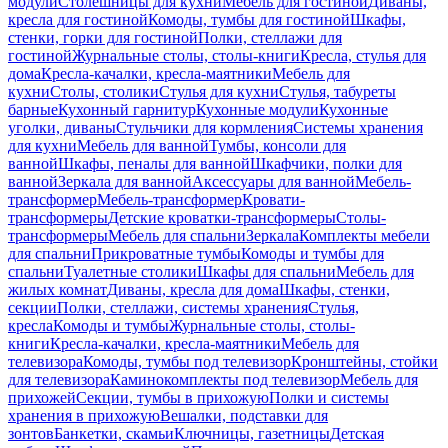
модули
Столешницы для кухни
Мебель для гостиной
Диваны,
кресла для гостиной
Комоды, тумбы для гостиной
Шкафы,
стенки, горки для гостиной
Полки, стеллажи для
гостиной
Журнальные столы, столы-книги
Кресла, стулья для
дома
Кресла-качалки, кресла-маятники
Мебель для
кухни
Столы, столики
Стулья для кухни
Стулья, табуреты
барные
Кухонный гарнитур
Кухонные модули
Кухонные
уголки, диваны
Стульчики для кормления
Системы хранения
для кухни
Мебель для ванной
Тумбы, консоли для
ванной
Шкафы, пеналы для ванной
Шкафчики, полки для
ванной
Зеркала для ванной
Аксессуары для ванной
Мебель-
трансформер
Мебель-трансформер
Кровати-
трансформеры
Детские кроватки-трансформеры
Столы-
трансформеры
Мебель для спальни
Зеркала
Комплекты мебели
для спальни
Прикроватные тумбы
Комоды и тумбы для
спальни
Туалетные столики
Шкафы для спальни
Мебель для
жилых комнат
Диваны, кресла для дома
Шкафы, стенки,
секции
Полки, стеллажи, системы хранения
Стулья,
кресла
Комоды и тумбы
Журнальные столы, столы-
книги
Кресла-качалки, кресла-маятники
Мебель для
телевизора
Комоды, тумбы под телевизор
Кронштейны, стойки
для телевизора
Каминокомплекты под телевизор
Мебель для
прихожей
Секции, тумбы в прихожую
Полки и системы
хранения в прихожую
Вешалки, подставки для
зонтов
Банкетки, скамьи
Ключницы, газетницы
Детская