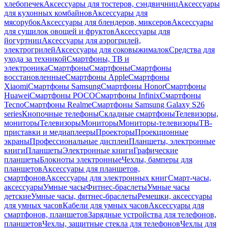
хлебопечек
Аксессуары для тостеров, сэндвичниц
Аксессуары
для кухонных комбайнов
Аксессуары для
мясорубок
Аксессуары для блендеров, миксеров
Аксессуары
для сушилок овощей и фруктов
Аксессуары для
йогуртниц
Аксессуары для аэрогрилей,
электрогрилей
Аксессуары для соковыжималок
Средства для
ухода за техникой
Смартфоны, ТВ и
электроника
Смартфоны
Смартфоны
Смартфоны
восстановленные
Смартфоны Apple
Смартфоны
Xiaomi
Смартфоны Samsung
Смартфоны Honor
Смартфоны
Huawei
Смартфоны POCO
Смартфоны Infinix
Смартфоны
Tecno
Смартфоны Realme
Смартфоны Samsung Galaxy S26
series
Кнопочные телефоны
Складные смартфоны
Телевизоры,
мониторы
Телевизоры
Мониторы
Мониторы-телевизоры
ТВ-
приставки и медиаплееры
Проекторы
Проекционные
экраны
Профессиональные дисплеи
Планшеты, электронные
книги
Планшеты
Электронные книги
Графические
планшеты
Блокноты электронные
Чехлы, бамперы для
планшетов
Аксессуары для планшетов,
смартфонов
Аксессуары для электронных книг
Смарт-часы,
аксессуары
Умные часы
Фитнес-браслеты
Умные часы
детские
Умные часы, фитнес-браслеты
Ремешки, аксессуары
для умных часов
Кабели для умных часов
Аксессуары для
смартфонов, планшетов
Зарядные устройства для телефонов,
планшетов
Чехлы, защитные стекла для телефонов
Чехлы для