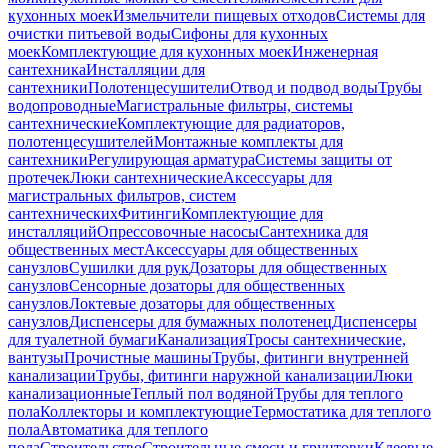
кухонных моек
Измельчители пищевых отходов
Системы для
очистки питьевой воды
Сифоны для кухонных
моек
Комплектующие для кухонных моек
Инженерная
сантехника
Инсталляции для
сантехники
Полотенцесушители
Отвод и подвод воды
Трубы
водопроводные
Магистральные фильтры, системы
сантехнические
Комплектующие для радиаторов,
полотенцесушителей
Монтажные комплекты для
сантехники
Регулирующая арматура
Системы защиты от
протечек
Люки сантехнические
Аксессуары для
магистральных фильтров, систем
сантехнических
Фитинги
Комплектующие для
инсталляций
Опрессовочные насосы
Сантехника для
общественных мест
Аксессуары для общественных
санузлов
Сушилки для рук
Дозаторы для общественных
санузлов
Сенсорные дозаторы для общественных
санузлов
Локтевые дозаторы для общественных
санузлов
Диспенсеры для бумажных полотенец
Диспенсеры
для туалетной бумаги
Канализация
Тросы сантехнические,
вантузы
Прочистные машины
Трубы, фитинги внутренней
канализации
Трубы, фитинги наружной канализации
Люки
канализационные
Теплый пол водяной
Трубы для теплого
пола
Коллекторы и комплектующие
Термостатика для теплого
пола
Автоматика для теплого
пола
Строительство
Строительные смеси и грунтовки
Клеевые