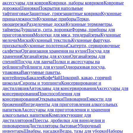
аксессуары для ковров
Коврики, наборы ковриков
Ковровые
дорожки
Циновки
Покрытия напольные
тафтинговые
Защитные, грязезащитные коврики
Кухонные
принадлежности
Кухонные приборы
Терки,
овощерезки
Разделочные доски
Кухонные термометры,
таймеры
Дуршлаги, сита, воронки
Формы, приборы для
приготовления
Молотки для мяса, тендерайзеры
Кухонные
мелочи
Миски
Кухонный текстиль
Кухонные фартуки,
прихватки
Кухонные полотенца
Скатерти, сервировочные
салфетки
Организация хранения на кухне
Посуда для
хранения
Органайзеры для кухни
Органайзеры для
специй
Посуда для ланча
Полки и аксессуары на
рейлинги
Рейлинги для кухни
Одноразовая посуда,
упаковка
Вакуумные пакеты,
контейнеры
Бакалея
Кофе
Чай
Цикорий, какао, горячий
шоколад
Сиропы и топпинги
Консервирование и
дистилляция
Автоклавы для консервирования
Аксессуары для
консервирования
Приспособления для
консервирования
Открывалки
Пивоварни
Емкости для
брожения
Ингредиенты для приготовления алкогольных
напитков
Аксессуары для приготовления и хранения
алкогольных напитков
Комплектующие для
дистилляторов
Прессы, дробилки для виноделия и
пивоварения
Дистилляторы бытовые
Уборочный
инвентарь
Швабры, насадки
Ведра, тазы для уборки
Наборы