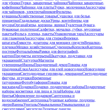
для уборки
Турки, заварочные чайники
Чайники заварочные,
кофейники
Чайники для плиты
Турки, молочники
Аксессуары
для чайников, электрочайников
Фильтры-
кувшины
Хозяйственные товары
Сушилки для белья,
прищепки
Гладильные доски
Урны, контейнеры для
мусора
Органайзеры, корзины, ящики
Туалетная бумага,
бумажные полотенца
Салфетки, мочалки, губки, мусорные
пакеты
Фольга, пленка, пакеты
Упаковочная тара
Аксессуары
для глажения
Аксессуары для стирки
Веревки,
шпагаты
Емкости, дозаторы для моющих средств
Вешалки-
плечики
Мешки хозяйственные
Сувениры
Копилки
Картины,
постеры
Фотоальбомы
Рамки для фотографий,
картин
Предметы интерьера
Шкатулки, подставки для
украшений
Статуэтки
Магниты
сувенирные
Иконы
Праздничный декор
Товары для
праздника
Елки
Аксессуары для елей новогодних
Новогодние
украшения
Светодиодные гирлянды, декорации
Светодиодные
фигуры, игрушки
Временные
татуировки
Фотобутафория
Товары для
маскарада
Подарки
Подарки, подарочные наборы
Подарочные
наборы косметики для лица и тела
Наборы для
бритья
Оформление подарков
Сантехника и
водоснабжение
Сантехника
Душевые кабины, поддоны,
двери
Ванны
Унитазы
Умывальники
Умывальники со
смесителями
Смесители
Душевые панели,