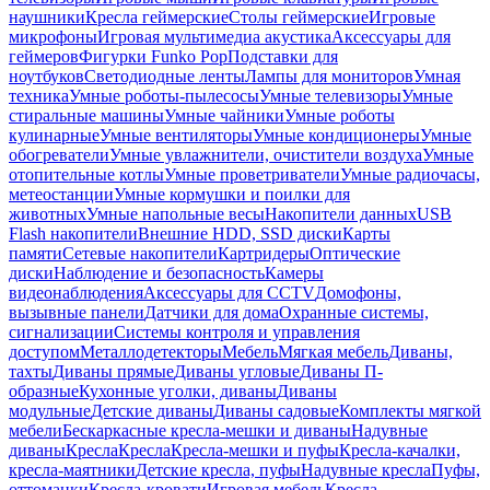
наушники
Кресла геймерские
Столы геймерские
Игровые
микрофоны
Игровая мультимедиа акустика
Аксессуары для
геймеров
Фигурки Funko Pop
Подставки для
ноутбуков
Светодиодные ленты
Лампы для мониторов
Умная
техника
Умные роботы-пылесосы
Умные телевизоры
Умные
стиральные машины
Умные чайники
Умные роботы
кулинарные
Умные вентиляторы
Умные кондиционеры
Умные
обогреватели
Умные увлажнители, очистители воздуха
Умные
отопительные котлы
Умные проветриватели
Умные радиочасы,
метеостанции
Умные кормушки и поилки для
животных
Умные напольные весы
Накопители данных
USB
Flash накопители
Внешние HDD, SSD диски
Карты
памяти
Сетевые накопители
Картридеры
Оптические
диски
Наблюдение и безопасность
Камеры
видеонаблюдения
Аксессуары для CCTV
Домофоны,
вызывные панели
Датчики для дома
Охранные системы,
сигнализации
Системы контроля и управления
доступом
Металлодетекторы
Мебель
Мягкая мебель
Диваны,
тахты
Диваны прямые
Диваны угловые
Диваны П-
образные
Кухонные уголки, диваны
Диваны
модульные
Детские диваны
Диваны садовые
Комплекты мягкой
мебели
Бескаркасные кресла-мешки и диваны
Надувные
диваны
Кресла
Кресла
Кресла-мешки и пуфы
Кресла-качалки,
кресла-маятники
Детские кресла, пуфы
Надувные кресла
Пуфы,
оттоманки
Кресла-кровати
Игровая мебель
Кресла