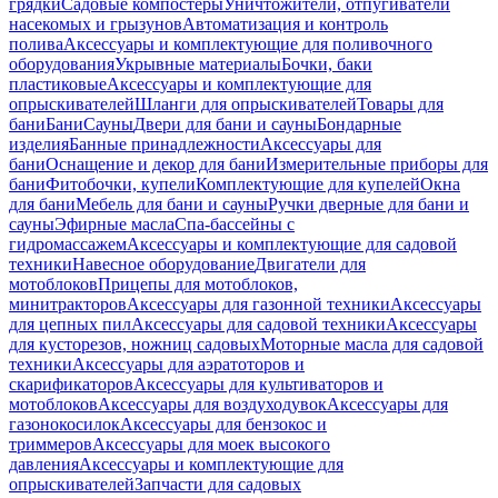
грядки
Садовые компостеры
Уничтожители, отпугиватели
насекомых и грызунов
Автоматизация и контроль
полива
Аксессуары и комплектующие для поливочного
оборудования
Укрывные материалы
Бочки, баки
пластиковые
Аксессуары и комплектующие для
опрыскивателей
Шланги для опрыскивателей
Товары для
бани
Бани
Сауны
Двери для бани и сауны
Бондарные
изделия
Банные принадлежности
Аксессуары для
бани
Оснащение и декор для бани
Измерительные приборы для
бани
Фитобочки, купели
Комплектующие для купелей
Окна
для бани
Мебель для бани и сауны
Ручки дверные для бани и
сауны
Эфирные масла
Спа-бассейны с
гидромассажем
Аксессуары и комплектующие для садовой
техники
Навесное оборудование
Двигатели для
мотоблоков
Прицепы для мотоблоков,
минитракторов
Аксессуары для газонной техники
Аксессуары
для цепных пил
Аксессуары для садовой техники
Аксессуары
для кусторезов, ножниц садовых
Моторные масла для садовой
техники
Аксессуары для аэратоторов и
скарификаторов
Аксессуары для культиваторов и
мотоблоков
Аксессуары для воздуходувок
Аксессуары для
газонокосилок
Аксессуары для бензокос и
триммеров
Аксессуары для моек высокого
давления
Аксессуары и комплектующие для
опрыскивателей
Запчасти для садовых