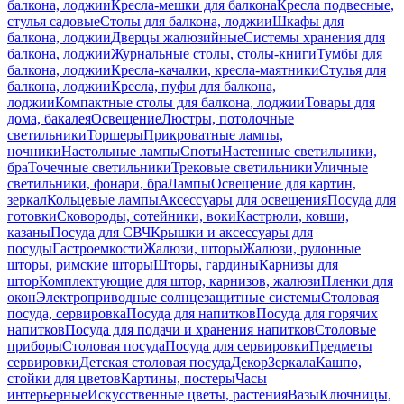
балкона, лоджии
Кресла-мешки для балкона
Кресла подвесные,
стулья садовые
Столы для балкона, лоджии
Шкафы для
балкона, лоджии
Дверцы жалюзийные
Системы хранения для
балкона, лоджии
Журнальные столы, столы-книги
Тумбы для
балкона, лоджии
Кресла-качалки, кресла-маятники
Стулья для
балкона, лоджии
Кресла, пуфы для балкона,
лоджии
Компактные столы для балкона, лоджии
Товары для
дома, бакалея
Освещение
Люстры, потолочные
светильники
Торшеры
Прикроватные лампы,
ночники
Настольные лампы
Споты
Настенные светильники,
бра
Точечные светильники
Трековые светильники
Уличные
светильники, фонари, бра
Лампы
Освещение для картин,
зеркал
Кольцевые лампы
Аксессуары для освещения
Посуда для
готовки
Сковороды, сотейники, воки
Кастрюли, ковши,
казаны
Посуда для СВЧ
Крышки и аксессуары для
посуды
Гастроемкости
Жалюзи, шторы
Жалюзи, рулонные
шторы, римские шторы
Шторы, гардины
Карнизы для
штор
Комплектующие для штор, карнизов, жалюзи
Пленки для
окон
Электроприводные солнцезащитные системы
Столовая
посуда, сервировка
Посуда для напитков
Посуда для горячих
напитков
Посуда для подачи и хранения напитков
Столовые
приборы
Столовая посуда
Посуда для сервировки
Предметы
сервировки
Детская столовая посуда
Декор
Зеркала
Кашпо,
стойки для цветов
Картины, постеры
Часы
интерьерные
Искусственные цветы, растения
Вазы
Ключницы,