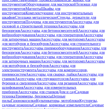
инструментов
Оборудование для мастерской
Тележки для
инструментов
Магниты
Шкафы для
инструментов
Комплектующие для инструментальных
шкафов
Стеллажи металлические
Стенды, держатели для
инструментов
Поддоны для инструментов
Аксессуары для
силовой и строительной техники
Аксессуары для
бензорезов
Аксессуары для бетоносмесителей
Аксессуары для
виброоборудования
Аксессуары для генераторов
Аксессуары
для затирочных машин
Аксессуары для мотопомп
Аксессуары
для мотобуров и бензобуров
Аксессуары для строительного
инструмента
Аксессуары пневмооборудования
Аксессуары для
бензорезов
Аксессуары для бетоносмесителей
Аксессуары для
виброоборудования
Аксессуары для генераторов
Аксессуары
для затирочных машин
Аксессуары для мотопомп
Аксессуары
для мотобуров и бензобуров
Аксессуары для
электроинструмента
Аксессуары для компрессоров,
пневмосистем
Аксессуары для сварки, пайки
Аксессуары для
станков
Аксессуары для стружкоотсосов
Аксессуары для
бурения и сверления
Аксессуары для резания
Аксессуары для
шлифования
Аксессуары для измерительных
приборов
Аксессуары для станков
Дом и сад
Садовая
техника
Триммеры, бензокосы
Цепные
пилы
Газонокосилки
Культиваторы, мотоблоки
Кусторезы,
садовые ножницы
Садовые, кормовые измельчители
Садовые