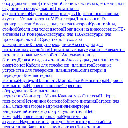
оборудования для фотостудии
Стойки, системы крепления для
студийного оборудования
Портативная
аудиотехника
Наушники и гарнитуры
Портативные колонки,
акустика
Умные колонки
MP3-плееры
Диктофоны
CD-
проигрыватели
Аксессуары для телевизоров
Кронштейны,
стойки
Кабели для телевизоров
Подписки на видеосервисы
ТВ-
антенны
ТВ-тюнеры
Аксессуары для ТВ
Аксессуары для
проектора
Очки 3D
Средства для ухода за
электроникой
Кабели, переходники
Аксессуары для
портативных устройств
Портативные аккумуляторы
Элементы
питания, зарядные устройства
Аккумуляторные
батареи
Держатели, док-станции
Аксессуары для планшетов,
смартфонов
Кабели для телефонов, планшетов
Зарядные
устройства для телефонов, планшетов
Компьютеры и
периферия
Компьютерная
техника
Ноутбуки
Планшеты
Моноблоки
Компьютеры
Игровые
компьютеры
Игровые консоли
Серверное
оборудование
Компьютерная
периферия
Мониторы
Мыши
Клавиатуры
Стилусы
Наборы
периферии
Источники бесперебойного питания
Батареи для
ИБП
Стабилизаторы напряжения
Инверторы
напряжения
Сетевые фильтры, удлинители
Веб-
камеры
Игровые контроллеры
Мультимедиа
акустика
Наушники и гарнитуры
Компьютерные кабели,
переходники
Зарядные, аккумуляторы
Док-станции,