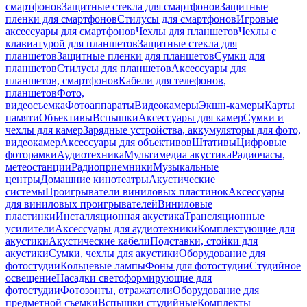
смартфонов
Защитные стекла для смартфонов
Защитные
пленки для смартфонов
Стилусы для смартфонов
Игровые
аксессуары для смартфонов
Чехлы для планшетов
Чехлы с
клавиатурой для планшетов
Защитные стекла для
планшетов
Защитные пленки для планшетов
Сумки для
планшетов
Стилусы для планшетов
Аксессуары для
планшетов, смартфонов
Кабели для телефонов,
планшетов
Фото,
видеосъемка
Фотоаппараты
Видеокамеры
Экшн-камеры
Карты
памяти
Объективы
Вспышки
Аксессуары для камер
Сумки и
чехлы для камер
Зарядные устройства, аккумуляторы для фото,
видеокамер
Аксессуары для объективов
Штативы
Цифровые
фоторамки
Аудиотехника
Мультимедиа акустика
Радиочасы,
метеостанции
Радиоприемники
Музыкальные
центры
Домашние кинотеатры
Акустические
системы
Проигрыватели виниловых пластинок
Аксессуары
для виниловых проигрывателей
Виниловые
пластинки
Инсталляционная акустика
Трансляционные
усилители
Аксессуары для аудиотехники
Комплектующие для
акустики
Акустические кабели
Подставки, стойки для
акустики
Сумки, чехлы для акустики
Оборудование для
фотостудии
Кольцевые лампы
Фоны для фотостудии
Студийное
освещение
Насадки светоформирующие для
фотостудии
Фотозонты, отражатели
Оборудование для
предметной съемки
Вспышки студийные
Комплекты