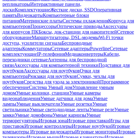
репликаторы
Интерактивные панели,
доски
Комплектующие
Жесткие диски, SSD
Оперативная
память
Видеокарты
Компьютерные блоки
питания
Материнские платы
Системы охлаждения
Корпуса для
компьютеров
Процессоры
Оптические приводы
Аксессуары
для корпусов ПК
Боксы, док-станции для накопителей
Сетевое
оборудование
Маршрутизаторы, DSL-модемы
Wi-Fi точки
доступа, усилители сигнала
Беспроводные
адаптеры
Коммутаторы
Сетевые адаптеры
Powerline
Сетевые
комплектующие
IP-телефония
Медиаконвертеры
Кабели,
переходники сетевые
Антенны для беспроводной
связи
Аксессуары для компьютерной техники
Подставки для
ноутбуков
Аксессуары для ноутбуков
Очки для
компьютера
Рюкзаки для ноутбуков
Сумки, чехлы для
ноутбуков
Средства для ухода за электроникой
Программное
обеспечение
Система Умный дом
Управление умным
домом
Умные колонки, станции
Умные камеры
видеонаблюдения
Умные датчики для дома
Умные
лампы
Умные выключатели
Умные розетки
Умные
светильники
Умные светодиодные ленты
Умные реле
Умные
замки
Умные домофоны
Умные карнизы
Умные
терморегуляторы
Игровая зона
Игровые приставки
Игры для
приставок
Игровые контроллеры
Игровые ноутбуки
Игровые
компьютеры
Игровые видеокарты
Игровые мониторы
Игровые
телевизоры
Игровые мыши
Игровые клавиатуры
Игровые