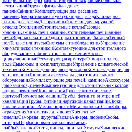
материалы
Шифер
Профнастил
Рулонная кровля
Кровельная
вентиляция
Отделка фасада
Фасадные
панели
Сайдинг
Комплектующие для фасадных
панелей
Декоративные штукатурки для фасада
Клинкерная
плитка для фасада
Декоративный камень для наружной
отделки
Отопление
Отопительные котлы
Газовые
колонки
Камины, печи-камины
Отопительные печи
Банные
печи
Водонагреватели
Радиаторы отопления, батареи
Теплый
пол
Теплые плинтусы
Системы антиобледенения
Управление
климатической техникой
Комплектующие для отопительного
оборудования
Стабилизаторы напряжения
Насосы
циркуляционные
Регулирующая арматура
Отвод и подвод
воды
Дымоходы и комплектующие
Управление климатической
техникой
Комплектующие для радиаторов
Комплектующие для
теплого пола
Топливо и аксессуары для отопительного
оборудования
Комплектующие для печей, каминов
Аксессуары
для каминов, печей
Комплектующие для отопительных котлов,
водонагревателей
Канализация
Тросы сантехнические,
вантузы
Прочистные машины
Трубы, фитинги внутренней
канализации
Трубы, фитинги наружной канализации
Люки
канализационные
Металлопрокат
Металлопрокат
Сваи
Заборы,
ограждения
Автоматика для ворот
Крепежные
изделия
Саморезы, шурупы
Гвозди
Анкеры, дюбели
Скобы,
штифты
Перфорированный крепеж
Гайки,
шайбы
Заклепки
Болты, винты, шпильки
Хомуты
Химические