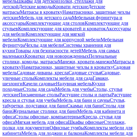
мебель
Шкафы для детской
Полки, стеллажи для
детской
Детские комоды
Кровати детские
Детские
матрасы
Матрасы в кроватку
Наматрасники, защитные чехлы
детские
Мебель для детского сада
Мебельная фурнитура и
аксессуары
Комплектующие для столов
Комплектующие для
стульев
Комплектующие для кроватей и кроваток
Аксессуары
для мебели
Комплектующие для мягкой
мебели
Комплектующие для корпусной мебели
Мебельная
фурнитура
Чехлы для мебели
Системы хранения для
кухни
Товары для безопасности детей
Мебель для самых
маленьких
Кроватки для новорожденных
Пеленальные
столики, комоды, матрасы
Манежи, кровати-манежи
Матрасы в
кроватку
Наматрасники, защитные чехлы в кроватку
Садовая
мебель
Садовые диваны, кресла
Садовые стулья
Садовые,
уличные столы
Комплекты мебели для сада
Гамаки,
шезлонги
Качели садовые
Надувная мебель
Кухни
походные
Столы для сада
Мебель для учебы
Столы, стулья
детские
Письменные столы
Растущие столы и парты
Растущие
кресла и стулья для учебы
Мебель для бани и сауны
Стулья,
табуретки, подставки для бани
Скамьи для бани
Столы для
бани
Журнальные столики для бани
Мебель для кабинета и
офиса
Столы офисные, компьютерные
Кресла, стулья для
офиса
Мягкая мебель для офиса
Шкафы офисные
Стеллажи,
полки для документов
Офисные тумбы
Комплекты мебели для
кабинета
Мебель для лоджии и балкона
Комплекты мебели для