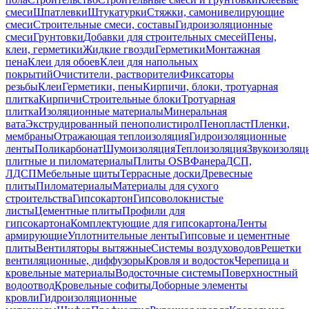
смеси
Шпатлевки
Штукатурки
Стяжки, самонивелирующие
смеси
Строительные смеси, составы
Гидроизоляционные
смеси
Грунтовки
Добавки для строительных смесей
Пены,
клеи, герметики
Жидкие гвозди
Герметики
Монтажная
пена
Клеи для обоев
Клеи для напольных
покрытий
Очистители, растворители
Фиксаторы
резьбы
Клеи
Герметики, пены
Кирпичи, блоки, тротуарная
плитка
Кирпичи
Строительные блоки
Тротуарная
плитка
Изоляционные материалы
Минеральная
вата
Экструдированный пенополистирол
Пенопласт
Пленки,
мембраны
Отражающая теплоизоляция
Гидроизоляционные
ленты
Поликарбонат
Шумоизоляция
Теплоизоляция
Звукоизоляц
плитные и пиломатериалы
Плиты OSB
Фанера
ДСП,
ЛДСП
Мебельные щиты
Террасные доски
Древесные
плиты
Пиломатериалы
Материалы для сухого
строительства
Гипсокартон
Гипсоволокнистые
листы
Цементные плиты
Профили для
гипсокартона
Комплектующие для гипсокартона
Ленты
армирующие
Уплотнительные ленты
Гипсовые и цементные
плиты
Вентиляторы вытяжные
Системы воздуховодов
Решетки
вентиляционные, диффузоры
Кровля и водосток
Черепица и
кровельные материалы
Водосточные системы
Поверхностный
водоотвод
Кровельные софиты
Доборные элементы
кровли
Гидроизоляционные