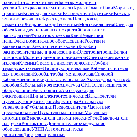
панели
Потолочные плиты
Багеты, молдинги,
уголки
Лакокрасочные материалы
Краски
Эмали
Лаки
Морилки,
пропитки
Колеры для краски
Растворители
Грунтовки
Краски,
эмали аэрозольные
Краски, эмали
Пены, клеи,
герметики
Жидкие гвозди
Герметики
Монтажная пена
Клеи для
обоев
Клеи для напольных покрытий
Очистители,
растворители
Фиксаторы резьбы
Клеи
Герметики,
пены
Электромонтажное оборудование
Розетки и
выключатели
Электрические звонки
Коробки
распределительные и подрозетники
Электропатроны
Вилки,
штепсели
Молниеприемники
Заземление
Электромонтажные
изделия
Клеммы
Средства диэлектрические
Трубки
термоусаживаемые
Изолирующие зажимы
Кабель и системы
для прокладки
Короба, трубы, металлорукав
Силовой
кабель
Наконечники, гильзы кабельные
Аксессуары для труб,
коробов
Кабельный крепеж
Арматура СИП
Электрощитовое
оборудование
Электрощиты
Аксессуары для
электрощита
Шины электротехнические
Выключатели
путевые, концевые
Трансформаторы
Аппаратура
управления
Рубильники
Предохранители
Частотные
преобразователи
Пускатели магнитные
Модульная
автоматика
Выключатели автоматические
Реле
Выключатели
нагрузки
Контакторы
Дополнительное модульное
оборудование
УЗИП
Автоматика пуска
двигателя
Дифференциальные