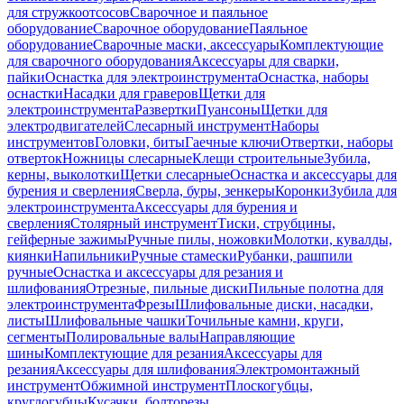
для стружкоотсосов
Сварочное и паяльное
оборудование
Сварочное оборудование
Паяльное
оборудование
Сварочные маски, аксессуары
Комплектующие
для сварочного оборудования
Аксессуары для сварки,
пайки
Оснастка для электроинструмента
Оснастка, наборы
оснастки
Насадки для граверов
Щетки для
электроинструмента
Развертки
Пуансоны
Щетки для
электродвигателей
Слесарный инструмент
Наборы
инструментов
Головки, биты
Гаечные ключи
Отвертки, наборы
отверток
Ножницы слесарные
Клещи строительные
Зубила,
керны, выколотки
Щетки слесарные
Оснастка и аксессуары для
бурения и сверления
Сверла, буры, зенкеры
Коронки
Зубила для
электроинструмента
Аксессуары для бурения и
сверления
Столярный инструмент
Тиски, струбцины,
гейферные зажимы
Ручные пилы, ножовки
Молотки, кувалды,
киянки
Напильники
Ручные стамески
Рубанки, рашпили
ручные
Оснастка и аксессуары для резания и
шлифования
Отрезные, пильные диски
Пильные полотна для
электроинструмента
Фрезы
Шлифовальные диски, насадки,
листы
Шлифовальные чашки
Точильные камни, круги,
сегменты
Полировальные валы
Направляющие
шины
Комплектующие для резания
Аксессуары для
резания
Аксессуары для шлифования
Электромонтажный
инструмент
Обжимной инструмент
Плоскогубцы,
круглогубцы
Кусачки, болторезы,