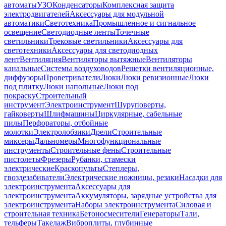
автоматы
УЗО
Конденсаторы
Комплексная защита
электродвигателей
Аксессуары для модульной
автоматики
Светотехника
Промышленное и сигнальное
освещение
Светодиодные ленты
Точечные
светильники
Трековые светильники
Аксессуары для
светотехники
Аксессуары для светодиодных
лент
Вентиляция
Вентиляторы вытяжные
Вентиляторы
канальные
Системы воздуховодов
Решетки вентиляционные,
диффузоры
Проветриватели
Люки
Люки ревизионные
Люки
под плитку
Люки напольные
Люки под
покраску
Строительный
инструмент
Электроинструмент
Шуруповерты,
гайковерты
Шлифмашины
Циркулярные, сабельные
пилы
Перфораторы, отбойные
молотки
Электролобзики
Дрели
Строительные
миксеры
Дальномеры
Многофункциональные
инструменты
Строительные фены
Строительные
пистолеты
Фрезеры
Рубанки, стамески
электрические
Краскопульты
Степлеры,
гвоздезабиватели
Электрические ножницы, резаки
Насадки для
электроинструмента
Аксессуары для
электроинструмента
Аккумуляторы, зарядные устройства для
электроинструмента
Наборы электроинструмента
Силовая и
строительная техника
Бетоносмесители
Генераторы
Тали,
тельферы
Такелаж
Виброплиты, глубинные