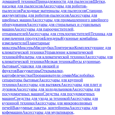
домашней техники
Принадлежности для пылесосов
Щетки,
насадки для пылесосов
Аксессуары для роботов-
пылесосов
Расходные материалы для пылесосов
Станции,
аккумуляторы для роботов-пылесосов
Аксессуары для
швейных машин
Аксессуары для промышленного швейного
оборудования
Аксессуары для стиральных и сушильных
машин
Аксессуары для пароочистителей,
отпаривателей
Аксессуары для стеклоочистителей
Техника для
измельчения продуктов
Блендеры
Кухонные комбайны,
измельчители
Планетарные
миксеры
Миксеры
Мясорубки
Ломтерезки
Комплектующие для
климатической техники
Управление климатической
техникой
Фильтры для климатической техники
Аксессуары для
климатической техники
Мелкая техника
Весы кухонные,
бытовые
Сушилки для овощей и
фруктов
Вакууматоры
Открывалки,
картофелечистки
Проращиватели семян
Маслобойки,
сепараторы бытовые
Аксессуары для крупной
техники
Аксессуары для вытяжек
Аксессуары для плит и
духовок
Аксессуары для холодильников
Аксессуары для
посудомоечных машин
Средства для посудомоечных
машин
Средства для ухода за техникой
Аксессуары для
кухонной техники
Аксессуары для микроволновых
печей
Вакуумные пакеты, контейнеры
Аксессуары для
кофемашин
Аксессуары для мультиварок,