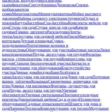
пылесосы, воздуходувки
Аэраторы,
скарификаторы
Снегоуборщики
Дровоколы
Сеялки,
разбрасыватели
семян
Минитракторы
Миникультиваторы
Мойки высокого
давления
Наборы садового электроинструмента
Отдых и
пикник
Батуты
Бассейны
Спа-бассейны
Комплекты мебели для
сада
Столы для сада
Стулья, кресла для сада
Качели
садовые
Гамаки, шезлонги
Раскладушки
Зонты,
тенты
Аксессуары для садовой мебели
Грили
Мангалы,
коптильни
Детская площадка
Сумки-
холодильники
Портативные колонки и
аудиосистемы
Оборудование для участка
Бытовые насосы
Люки
канализационные
Пруды, аксессуары для прудов
Фильтры,
насосы, стерилизаторы для прудов
Компрессоры для
прудов
Станции биологической очистки
Запчасти и
комплектующие для оборудования
Благоустройство
участка
Дачные дома
Беседки
Бани
Хозблоки и
сараи
Аксессуары для озеленения сада
Декор для сада
Почтовые
ящики, таблички
Козырьки
Скворечники, кормушки для
птиц
Домики для насекомых
Фонтаны, скульптуры для
сада
Пруды, аксессуары для прудов
Уличные
обогреватели
Уличные светильники
Противогололедные
реагенты
Декоративный щебень
Сад и огород
Поливочное
оборудование
Садовые опрыскиватели
Шланги для дома и
сада
Парники
Теплицы
Комплектующие для теплиц
Модульные