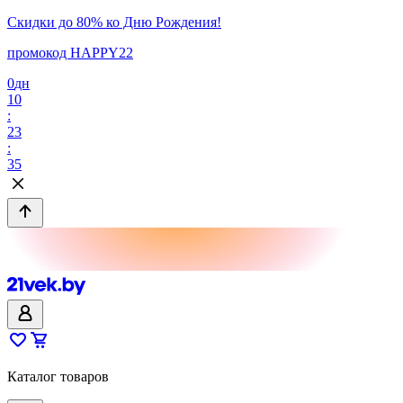
Скидки до 80% ко Дню Рождения!
промокод HAPPY22
0
дн
10
:
23
:
35
Каталог товаров