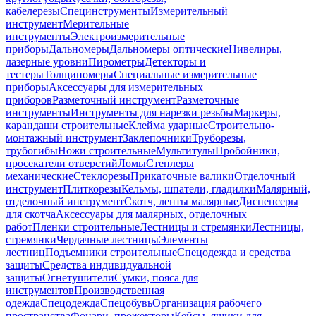
кабелерезы
Специнструменты
Измерительный
инструмент
Мерительные
инструменты
Электроизмерительные
приборы
Дальномеры
Дальномеры оптические
Нивелиры,
лазерные уровни
Пирометры
Детекторы и
тестеры
Толщиномеры
Специальные измерительные
приборы
Аксессуары для измерительных
приборов
Разметочный инструмент
Разметочные
инструменты
Инструменты для нарезки резьбы
Маркеры,
карандаши строительные
Клейма ударные
Строительно-
монтажный инструмент
Заклепочники
Труборезы,
трубогибы
Ножи строительные
Мультитулы
Пробойники,
просекатели отверстий
Ломы
Степлеры
механические
Стеклорезы
Прикаточные валики
Отделочный
инструмент
Плиткорезы
Кельмы, шпатели, гладилки
Малярный,
отделочный инструмент
Скотч, ленты малярные
Диспенсеры
для скотча
Аксессуары для малярных, отделочных
работ
Пленки строительные
Лестницы и стремянки
Лестницы,
стремянки
Чердачные лестницы
Элементы
лестниц
Подъемники строительные
Спецодежда и средства
защиты
Средства индивидуальной
защиты
Огнетушители
Сумки, пояса для
инструментов
Производственная
одежда
Спецодежда
Спецобувь
Организация рабочего
пространства
Фонари, прожекторы
Кейсы, ящики для