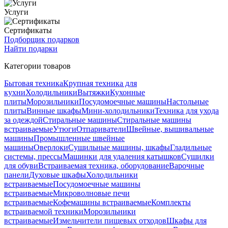
Услуги
Сертификаты
Подборщик подарков
Найти подарки
Категории товаров
Бытовая техника
Крупная техника для
кухни
Холодильники
Вытяжки
Кухонные
плиты
Морозильники
Посудомоечные машины
Настольные
плиты
Винные шкафы
Мини-холодильники
Техника для ухода
за одеждой
Стиральные машины
Стиральные машины
встраиваемые
Утюги
Отпариватели
Швейные, вышивальные
машины
Промышленные швейные
машины
Оверлоки
Сушильные машины, шкафы
Гладильные
системы, прессы
Машинки для удаления катышков
Сушилки
для обуви
Встраиваемая техника, оборудование
Варочные
панели
Духовые шкафы
Холодильники
встраиваемые
Посудомоечные машины
встраиваемые
Микроволновые печи
встраиваемые
Кофемашины встраиваемые
Комплекты
встраиваемой техники
Морозильники
встраиваемые
Измельчители пищевых отходов
Шкафы для