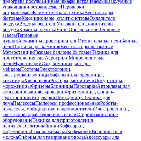
подогрева посуды
Винные шкафы встраиваемые
Вакуумные
упаковщики встраиваемые
Пароварки
встраиваемые
Климатическая техника
Вентиляторы
бытовые
Кондиционеры, сплит-системы
Охладители
воздуха
Водонагреватели
Увлажнители, очистители
воздуха
Камины, печи-камины
Обогреватели
Тепловые
завесы
Тепловые
пушки
Биокамины
Проветриватели
Отопительные печи
Банные
печи
Порталы для каминов
Вентиляторы вытяжные
Метеостанции
Газовые баллоны бытовые
Техника для
приготовления еды
Аэрогрили
Микроволновые
печи
Мультиварки
Сэндвичницы, хот-дог
мейкеры
Тостеры
Электрогрили,
электрошашлычницы
Вафельницы, орешницы,
кексницы
Хлебопечки
Ростеры, мини-печи
Йогуртницы,
мороженицы
Фризеры
Блинницы
Пароварки
Автоклавы для
консервирования
Сыроварни
Фритюрницы, фондю-
фритюрницы
Яйцеварки
Попкорницы
Техника для
дома
Пылесосы
Пылесосы профессиональные
Роботы-
пылесосы, мойщики окон
Пароочистители
Электровеники,
электрошвабры
Стеклоочистители
Стерилизационное
оборудование
Техника для приготовления
напитков
Электрочайники
Кофеварки,
кофемашины
Соковыжималки
Кофемолки
Вспениватели
молока
Сифоны для газирования воды
Аксессуары для