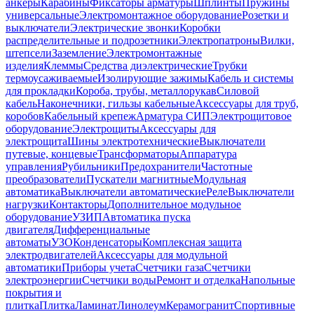
анкеры
Карабины
Фиксаторы арматуры
Шплинты
Пружины
универсальные
Электромонтажное оборудование
Розетки и
выключатели
Электрические звонки
Коробки
распределительные и подрозетники
Электропатроны
Вилки,
штепсели
Заземление
Электромонтажные
изделия
Клеммы
Средства диэлектрические
Трубки
термоусаживаемые
Изолирующие зажимы
Кабель и системы
для прокладки
Короба, трубы, металлорукав
Силовой
кабель
Наконечники, гильзы кабельные
Аксессуары для труб,
коробов
Кабельный крепеж
Арматура СИП
Электрощитовое
оборудование
Электрощиты
Аксессуары для
электрощита
Шины электротехнические
Выключатели
путевые, концевые
Трансформаторы
Аппаратура
управления
Рубильники
Предохранители
Частотные
преобразователи
Пускатели магнитные
Модульная
автоматика
Выключатели автоматические
Реле
Выключатели
нагрузки
Контакторы
Дополнительное модульное
оборудование
УЗИП
Автоматика пуска
двигателя
Дифференциальные
автоматы
УЗО
Конденсаторы
Комплексная защита
электродвигателей
Аксессуары для модульной
автоматики
Приборы учета
Счетчики газа
Счетчики
электроэнергии
Счетчики воды
Ремонт и отделка
Напольные
покрытия и
плитка
Плитка
Ламинат
Линолеум
Керамогранит
Спортивные