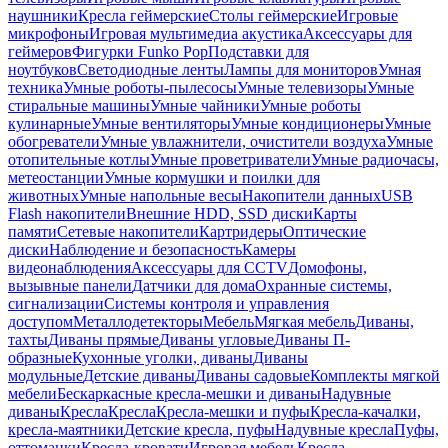
наушники
Кресла геймерские
Столы геймерские
Игровые
микрофоны
Игровая мультимедиа акустика
Аксессуары для
геймеров
Фигурки Funko Pop
Подставки для
ноутбуков
Светодиодные ленты
Лампы для мониторов
Умная
техника
Умные роботы-пылесосы
Умные телевизоры
Умные
стиральные машины
Умные чайники
Умные роботы
кулинарные
Умные вентиляторы
Умные кондиционеры
Умные
обогреватели
Умные увлажнители, очистители воздуха
Умные
отопительные котлы
Умные проветриватели
Умные радиочасы,
метеостанции
Умные кормушки и поилки для
животных
Умные напольные весы
Накопители данных
USB
Flash накопители
Внешние HDD, SSD диски
Карты
памяти
Сетевые накопители
Картридеры
Оптические
диски
Наблюдение и безопасность
Камеры
видеонаблюдения
Аксессуары для CCTV
Домофоны,
вызывные панели
Датчики для дома
Охранные системы,
сигнализации
Системы контроля и управления
доступом
Металлодетекторы
Мебель
Мягкая мебель
Диваны,
тахты
Диваны прямые
Диваны угловые
Диваны П-
образные
Кухонные уголки, диваны
Диваны
модульные
Детские диваны
Диваны садовые
Комплекты мягкой
мебели
Бескаркасные кресла-мешки и диваны
Надувные
диваны
Кресла
Кресла
Кресла-мешки и пуфы
Кресла-качалки,
кресла-маятники
Детские кресла, пуфы
Надувные кресла
Пуфы,
оттоманки
Кресла-кровати
Игровая мебель
Кресла