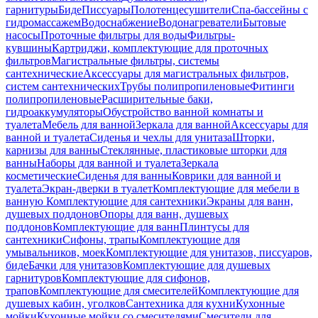
гарнитуры
Биде
Писсуары
Полотенцесушители
Спа-бассейны с
гидромассажем
Водоснабжение
Водонагреватели
Бытовые
насосы
Проточные фильтры для воды
Фильтры-
кувшины
Картриджи, комплектующие для проточных
фильтров
Магистральные фильтры, системы
сантехнические
Аксессуары для магистральных фильтров,
систем сантехнических
Трубы полипропиленовые
Фитинги
полипропиленовые
Расширительные баки,
гидроаккумуляторы
Обустройство ванной комнаты и
туалета
Мебель для ванной
Зеркала для ванной
Аксессуары для
ванной и туалета
Сиденья и чехлы для унитаза
Шторки,
карнизы для ванны
Стеклянные, пластиковые шторки для
ванны
Наборы для ванной и туалета
Зеркала
косметические
Сиденья для ванны
Коврики для ванной и
туалета
Экран-дверки в туалет
Комплектующие для мебели в
ванную
Комплектующие для сантехники
Экраны для ванн,
душевых поддонов
Опоры для ванн, душевых
поддонов
Комплектующие для ванн
Плинтусы для
сантехники
Сифоны, трапы
Комплектующие для
умывальников, моек
Комплектующие для унитазов, писсуаров,
биде
Бачки для унитазов
Комплектующие для душевых
гарнитуров
Комплектующие для сифонов,
трапов
Комплектующие для смесителей
Комплектующие для
душевых кабин, уголков
Сантехника для кухни
Кухонные
мойки
Кухонные мойки со смесителями
Смесители для