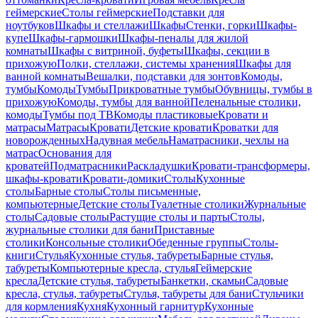
геймерские
Столы геймерские
Подставки для
ноутбуков
Шкафы и стеллажи
Шкафы
Стенки, горки
Шкафы-
купе
Шкафы-гармошки
Шкафы-пеналы для жилой
комнаты
Шкафы с витриной, буфеты
Шкафы, секции в
прихожую
Полки, стеллажи, системы хранения
Шкафы для
ванной комнаты
Вешалки, подставки для зонтов
Комоды,
тумбы
Комоды
Тумбы
Прикроватные тумбы
Обувницы, тумбы в
прихожую
Комоды, тумбы для ванной
Пеленальные столики,
комоды
Тумбы под ТВ
Комоды пластиковые
Кровати и
матрасы
Матрасы
Кровати
Детские кровати
Кроватки для
новорожденных
Надувная мебель
Наматрасники, чехлы на
матрас
Основания для
кроватей
Подматрасники
Раскладушки
Кровати-трансформеры,
шкафы-кровати
Кровати-домики
Столы
Кухонные
столы
Барные столы
Столы письменные,
компьютерные
Детские столы
Туалетные столики
Журнальные
столы
Садовые столы
Растущие столы и парты
Столы,
журнальные столики для бани
Приставные
столики
Консольные столики
Обеденные группы
Столы-
книги
Стулья
Кухонные стулья, табуреты
Барные стулья,
табуреты
Компьютерные кресла, стулья
Геймерские
кресла
Детские стулья, табуреты
Банкетки, скамьи
Садовые
кресла, стулья, табуреты
Стулья, табуреты для бани
Стульчики
для кормления
Кухня
Кухонный гарнитур
Кухонные