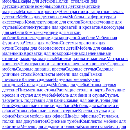
мебель
Шкафы для детской
Полки, стеллажи для
детской
Детские комоды
Кровати детские
Детские
матрасы
Матрасы в кроватку
Наматрасники, защитные чехлы
детские
Мебель для детского сада
Мебельная фурнитура и
аксессуары
Комплектующие для столов
Комплектующие для
стульев
Комплектующие для кроватей и кроваток
Аксессуары
для мебели
Комплектующие для мягкой
мебели
Комплектующие для корпусной мебели
Мебельная
фурнитура
Чехлы для мебели
Системы хранения для
кухни
Товары для безопасности детей
Мебель для самых
маленьких
Кроватки для новорожденных
Пеленальные
столики, комоды, матрасы
Манежи, кровати-манежи
Матрасы в
кроватку
Наматрасники, защитные чехлы в кроватку
Садовая
мебель
Садовые диваны, кресла
Садовые стулья
Садовые,
уличные столы
Комплекты мебели для сада
Гамаки,
шезлонги
Качели садовые
Надувная мебель
Кухни
походные
Столы для сада
Мебель для учебы
Столы, стулья
детские
Письменные столы
Растущие столы и парты
Растущие
кресла и стулья для учебы
Мебель для бани и сауны
Стулья,
табуретки, подставки для бани
Скамьи для бани
Столы для
бани
Журнальные столики для бани
Мебель для кабинета и
офиса
Столы офисные, компьютерные
Кресла, стулья для
офиса
Мягкая мебель для офиса
Шкафы офисные
Стеллажи,
полки для документов
Офисные тумбы
Комплекты мебели для
кабинета
Мебель для лоджии и балкона
Комплекты мебели для