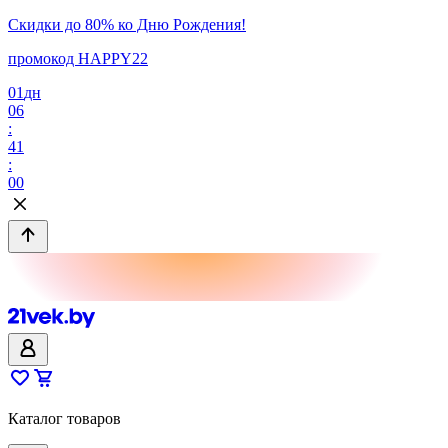
Скидки до 80% ко Дню Рождения!
промокод HAPPY22
01
дн
06
:
41
:
00
Каталог товаров