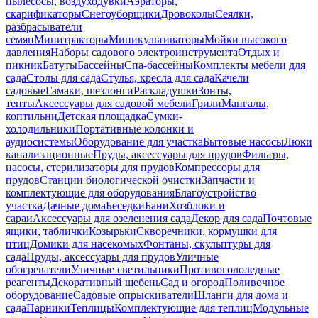
пылесосы, воздуходувки
Аэраторы,
скарификаторы
Снегоуборщики
Дровоколы
Сеялки,
разбрасыватели
семян
Минитракторы
Миникультиваторы
Мойки высокого
давления
Наборы садового электроинструмента
Отдых и
пикник
Батуты
Бассейны
Спа-бассейны
Комплекты мебели для
сада
Столы для сада
Стулья, кресла для сада
Качели
садовые
Гамаки, шезлонги
Раскладушки
Зонты,
тенты
Аксессуары для садовой мебели
Грили
Мангалы,
коптильни
Детская площадка
Сумки-
холодильники
Портативные колонки и
аудиосистемы
Оборудование для участка
Бытовые насосы
Люки
канализационные
Пруды, аксессуары для прудов
Фильтры,
насосы, стерилизаторы для прудов
Компрессоры для
прудов
Станции биологической очистки
Запчасти и
комплектующие для оборудования
Благоустройство
участка
Дачные дома
Беседки
Бани
Хозблоки и
сараи
Аксессуары для озеленения сада
Декор для сада
Почтовые
ящики, таблички
Козырьки
Скворечники, кормушки для
птиц
Домики для насекомых
Фонтаны, скульптуры для
сада
Пруды, аксессуары для прудов
Уличные
обогреватели
Уличные светильники
Противогололедные
реагенты
Декоративный щебень
Сад и огород
Поливочное
оборудование
Садовые опрыскиватели
Шланги для дома и
сада
Парники
Теплицы
Комплектующие для теплиц
Модульные