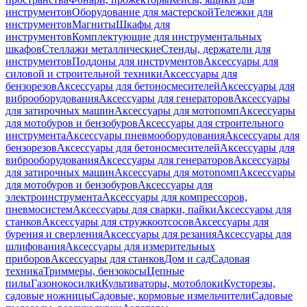
инструментов
Оборудование для мастерской
Тележки для
инструментов
Магниты
Шкафы для
инструментов
Комплектующие для инструментальных
шкафов
Стеллажи металлические
Стенды, держатели для
инструментов
Поддоны для инструментов
Аксессуары для
силовой и строительной техники
Аксессуары для
бензорезов
Аксессуары для бетоносмесителей
Аксессуары для
виброоборудования
Аксессуары для генераторов
Аксессуары
для затирочных машин
Аксессуары для мотопомп
Аксессуары
для мотобуров и бензобуров
Аксессуары для строительного
инструмента
Аксессуары пневмооборудования
Аксессуары для
бензорезов
Аксессуары для бетоносмесителей
Аксессуары для
виброоборудования
Аксессуары для генераторов
Аксессуары
для затирочных машин
Аксессуары для мотопомп
Аксессуары
для мотобуров и бензобуров
Аксессуары для
электроинструмента
Аксессуары для компрессоров,
пневмосистем
Аксессуары для сварки, пайки
Аксессуары для
станков
Аксессуары для стружкоотсосов
Аксессуары для
бурения и сверления
Аксессуары для резания
Аксессуары для
шлифования
Аксессуары для измерительных
приборов
Аксессуары для станков
Дом и сад
Садовая
техника
Триммеры, бензокосы
Цепные
пилы
Газонокосилки
Культиваторы, мотоблоки
Кусторезы,
садовые ножницы
Садовые, кормовые измельчители
Садовые