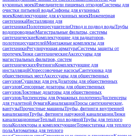
кухонных моек
Измельчители пищевых отходов
Системы для
очистки питьевой воды
Сифоны для кухонных
моек
Комплектующие для кухонных моек
Инженерная
сантехника
Инсталляции для
сантехники
Полотенцесушители
Отвод и подвод воды
Трубы
водопроводные
Магистральные фильтры, системы
сантехнические
Комплектующие для радиаторов,
полотенцесушителей
Монтажные комплекты для
сантехники
Регулирующая арматура
Системы защиты от
протечек
Люки сантехнические
Аксессуары для
магистральных фильтров, систем
сантехнических
Фитинги
Комплектующие для
инсталляций
Опрессовочные насосы
Сантехника для
общественных мест
Аксессуары для общественных
санузлов
Сушилки для рук
Дозаторы для общественных
санузлов
Сенсорные дозаторы для общественных
санузлов
Локтевые дозаторы для общественных
санузлов
Диспенсеры для бумажных полотенец
Диспенсеры
для туалетной бумаги
Канализация
Тросы сантехнические,
вантузы
Прочистные машины
Трубы, фитинги внутренней
канализации
Трубы, фитинги наружной канализации
Люки
канализационные
Теплый пол водяной
Трубы для теплого
пола
Коллекторы и комплектующие
Термостатика для теплого
пола
Автоматика для теплого
пола
Строительство
Строительные смеси и грунтовки
Клеевые