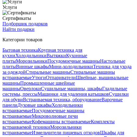
Услуги
Сертификаты
Подборщик подарков
Найти подарки
Категории товаров
Бытовая техника
Крупная техника для
кухни
Холодильники
Вытяжки
Кухонные
плиты
Морозильники
Посудомоечные машины
Настольные
плиты
Винные шкафы
Мини-холодильники
Техника для ухода
за одеждой
Стиральные машины
Стиральные машины
встраиваемые
Утюги
Отпариватели
Швейные, вышивальные
машины
Промышленные швейные
машины
Оверлоки
Сушильные машины, шкафы
Гладильные
системы, прессы
Машинки для удаления катышков
Сушилки
для обуви
Встраиваемая техника, оборудование
Варочные
панели
Духовые шкафы
Холодильники
встраиваемые
Посудомоечные машины
встраиваемые
Микроволновые печи
встраиваемые
Кофемашины встраиваемые
Комплекты
встраиваемой техники
Морозильники
встраиваемые
Измельчители пищевых отходов
Шкафы для