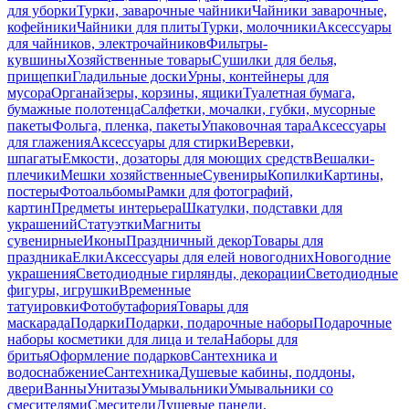
для уборки
Турки, заварочные чайники
Чайники заварочные,
кофейники
Чайники для плиты
Турки, молочники
Аксессуары
для чайников, электрочайников
Фильтры-
кувшины
Хозяйственные товары
Сушилки для белья,
прищепки
Гладильные доски
Урны, контейнеры для
мусора
Органайзеры, корзины, ящики
Туалетная бумага,
бумажные полотенца
Салфетки, мочалки, губки, мусорные
пакеты
Фольга, пленка, пакеты
Упаковочная тара
Аксессуары
для глажения
Аксессуары для стирки
Веревки,
шпагаты
Емкости, дозаторы для моющих средств
Вешалки-
плечики
Мешки хозяйственные
Сувениры
Копилки
Картины,
постеры
Фотоальбомы
Рамки для фотографий,
картин
Предметы интерьера
Шкатулки, подставки для
украшений
Статуэтки
Магниты
сувенирные
Иконы
Праздничный декор
Товары для
праздника
Елки
Аксессуары для елей новогодних
Новогодние
украшения
Светодиодные гирлянды, декорации
Светодиодные
фигуры, игрушки
Временные
татуировки
Фотобутафория
Товары для
маскарада
Подарки
Подарки, подарочные наборы
Подарочные
наборы косметики для лица и тела
Наборы для
бритья
Оформление подарков
Сантехника и
водоснабжение
Сантехника
Душевые кабины, поддоны,
двери
Ванны
Унитазы
Умывальники
Умывальники со
смесителями
Смесители
Душевые панели,