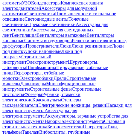
автоматы
УЗО
Конденсаторы
Комплексная защита
электродвигателей
Аксессуары для модульной
автоматики
Светотехника
Промышленное и сигнальное
освещение
Светодиодные ленты
Точечные
светильники
Трековые светильники
Аксессуары для
светотехники
Аксессуары для светодиодных
лент
Вентиляция
Вентиляторы вытяжные
Вентиляторы
канальные
Системы воздуховодов
Решетки вентиляционные,
диффузоры
Проветриватели
Люки
Люки ревизионные
Люки
под плитку
Люки напольные
Люки под
покраску
Строительный
инструмент
Электроинструмент
Шуруповерты,
гайковерты
Шлифмашины
Циркулярные, сабельные
пилы
Перфораторы, отбойные
молотки
Электролобзики
Дрели
Строительные
миксеры
Дальномеры
Многофункциональные
инструменты
Строительные фены
Строительные
пистолеты
Фрезеры
Рубанки, стамески
электрические
Краскопульты
Степлеры,
гвоздезабиватели
Электрические ножницы, резаки
Насадки для
электроинструмента
Аксессуары для
электроинструмента
Аккумуляторы, зарядные устройства для
электроинструмента
Наборы электроинструмента
Силовая и
строительная техника
Бетоносмесители
Генераторы
Тали,
тельферы
Такелаж
Виброплиты, глубинные