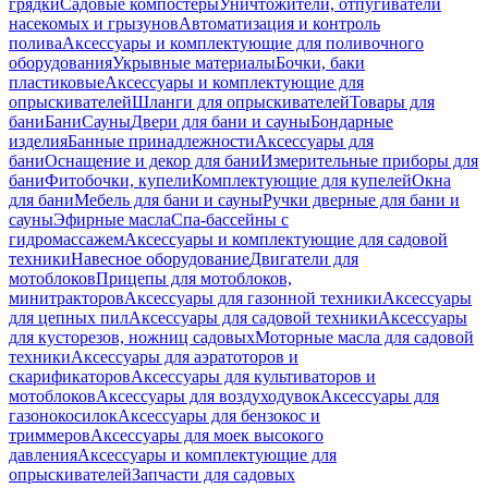
грядки
Садовые компостеры
Уничтожители, отпугиватели
насекомых и грызунов
Автоматизация и контроль
полива
Аксессуары и комплектующие для поливочного
оборудования
Укрывные материалы
Бочки, баки
пластиковые
Аксессуары и комплектующие для
опрыскивателей
Шланги для опрыскивателей
Товары для
бани
Бани
Сауны
Двери для бани и сауны
Бондарные
изделия
Банные принадлежности
Аксессуары для
бани
Оснащение и декор для бани
Измерительные приборы для
бани
Фитобочки, купели
Комплектующие для купелей
Окна
для бани
Мебель для бани и сауны
Ручки дверные для бани и
сауны
Эфирные масла
Спа-бассейны с
гидромассажем
Аксессуары и комплектующие для садовой
техники
Навесное оборудование
Двигатели для
мотоблоков
Прицепы для мотоблоков,
минитракторов
Аксессуары для газонной техники
Аксессуары
для цепных пил
Аксессуары для садовой техники
Аксессуары
для кусторезов, ножниц садовых
Моторные масла для садовой
техники
Аксессуары для аэратоторов и
скарификаторов
Аксессуары для культиваторов и
мотоблоков
Аксессуары для воздуходувок
Аксессуары для
газонокосилок
Аксессуары для бензокос и
триммеров
Аксессуары для моек высокого
давления
Аксессуары и комплектующие для
опрыскивателей
Запчасти для садовых