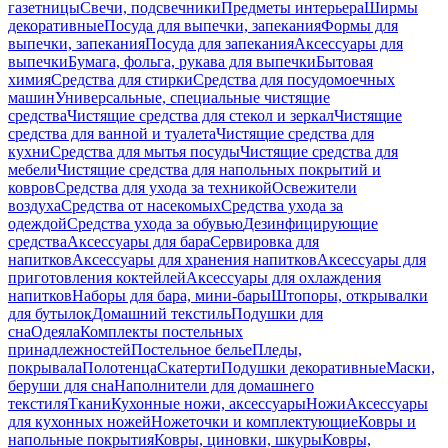
газетницы
Свечи, подсвечники
Предметы интерьера
Ширмы
декоративные
Посуда для выпечки, запекания
Формы для
выпечки, запекания
Посуда для запекания
Аксессуары для
выпечки
Бумага, фольга, рукава для выпечки
Бытовая
химия
Средства для стирки
Средства для посудомоечных
машин
Универсальные, специальные чистящие
средства
Чистящие средства для стекол и зеркал
Чистящие
средства для ванной и туалета
Чистящие средства для
кухни
Средства для мытья посуды
Чистящие средства для
мебели
Чистящие средства для напольных покрытий и
ковров
Средства для ухода за техникой
Освежители
воздуха
Средства от насекомых
Средства ухода за
одеждой
Средства ухода за обувью
Дезинфицирующие
средства
Аксессуары для бара
Сервировка для
напитков
Аксессуары для хранения напитков
Аксессуары для
приготовления коктейлей
Аксессуары для охлаждения
напитков
Наборы для бара, мини-бары
Штопоры, открывалки
для бутылок
Домашний текстиль
Подушки для
сна
Одеяла
Комплекты постельных
принадлежностей
Постельное белье
Пледы,
покрывала
Полотенца
Скатерти
Подушки декоративные
Маски,
беруши для сна
Наполнители для домашнего
текстиля
Ткани
Кухонные ножи, аксессуары
Ножи
Аксессуары
для кухонных ножей
Ножеточки и комплектующие
Ковры и
напольные покрытия
Ковры, циновки, шкуры
Ковры,