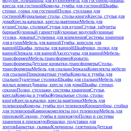
модули
Столешницы для кухни
Мебель для гостиной
Диваны,
кресла для гостиной
Комоды, тумбы для гостиной
Шкафы,
стенки, горки для гостиной
Полки, стеллажи для
гостиной
Журнальные столы, столы-книги
Кресла, стулья для
дома
Кресла-качалки, кресла-маятники
Мебель для
кухни
Столы, столики
Стулья для кухни
Стулья, табуреты
барные
Кухонный гарнитур
Кухонные модули
Кухонные
уголки, диваны
Стульчики для кормления
Системы хранения
для кухни
Мебель для ванной
Тумбы, консоли для
ванной
Шкафы, пеналы для ванной
Шкафчики, полки для
ванной
Зеркала для ванной
Аксессуары для ванной
Мебель-
трансформер
Мебель-трансформер
Кровати-
трансформеры
Детские кроватки-трансформеры
Столы-
трансформеры
Мебель для спальни
Зеркала
Комплекты мебели
для спальни
Прикроватные тумбы
Комоды и тумбы для
спальни
Туалетные столики
Шкафы для спальни
Мебель для
жилых комнат
Диваны, кресла для дома
Шкафы, стенки,
секции
Полки, стеллажи, системы хранения
Стулья,
кресла
Комоды и тумбы
Журнальные столы, столы-
книги
Кресла-качалки, кресла-маятники
Мебель для
телевизора
Комоды, тумбы под телевизор
Кронштейны, стойки
для телевизора
Каминокомплекты под телевизор
Мебель для
прихожей
Секции, тумбы в прихожую
Полки и системы
хранения в прихожую
Вешалки, подставки для
зонтов
Банкетки, скамьи
Ключницы, газетницы
Детская