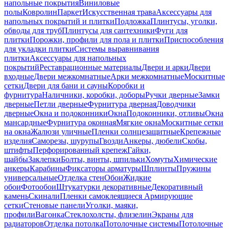
напольные покрытия
Виниловые
полы
Ковролин
Паркет
Искусственная трава
Аксессуары для
напольных покрытий и плитки
Подложка
Плинтусы, уголки,
обводы для труб
Плинтусы для сантехники
Фуги для
плитки
Порожки, профили для пола и плитки
Приспособления
для укладки плитки
Системы выравнивания
плитки
Аксессуары для напольных
покрытий
Реставрационные материалы
Двери и арки
Двери
входные
Двери межкомнатные
Арки межкомнатные
Москитные
сетки
Двери для бани и сауны
Коробки и
фурнитура
Наличники, коробки, доборы
Ручки дверные
Замки
дверные
Петли дверные
Фурнитура дверная
Доводчики
дверные
Окна и подоконники
Окна
Подоконники, отливы
Окна
мансардные
Фурнитура оконная
Мягкие окна
Москитные сетки
на окна
Жалюзи уличные
Пленки солнцезащитные
Крепежные
изделия
Саморезы, шурупы
Гвозди
Анкеры, дюбели
Скобы,
штифты
Перфорированный крепеж
Гайки,
шайбы
Заклепки
Болты, винты, шпильки
Хомуты
Химические
анкеры
Карабины
Фиксаторы арматуры
Шплинты
Пружины
универсальные
Отделка стен
Обои
Жидкие
обои
Фотообои
Штукатурки декоративные
Декоративный
камень
Скинали
Пленки самоклеящиеся
Армирующие
сетки
Стеновые панели
Уголки, маяки,
профили
Вагонка
Стеклохолсты, флизелин
Экраны для
радиаторов
Отделка потолка
Потолочные системы
Потолочные