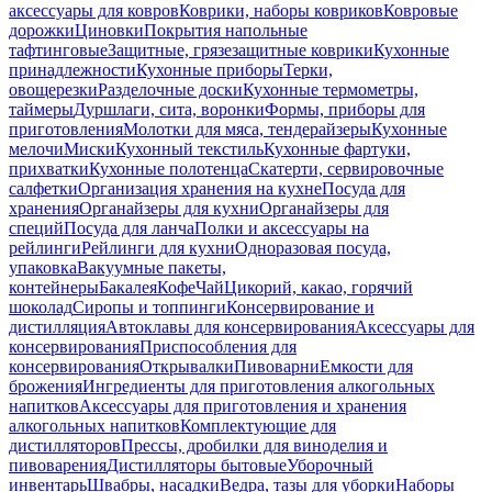
аксессуары для ковров
Коврики, наборы ковриков
Ковровые
дорожки
Циновки
Покрытия напольные
тафтинговые
Защитные, грязезащитные коврики
Кухонные
принадлежности
Кухонные приборы
Терки,
овощерезки
Разделочные доски
Кухонные термометры,
таймеры
Дуршлаги, сита, воронки
Формы, приборы для
приготовления
Молотки для мяса, тендерайзеры
Кухонные
мелочи
Миски
Кухонный текстиль
Кухонные фартуки,
прихватки
Кухонные полотенца
Скатерти, сервировочные
салфетки
Организация хранения на кухне
Посуда для
хранения
Органайзеры для кухни
Органайзеры для
специй
Посуда для ланча
Полки и аксессуары на
рейлинги
Рейлинги для кухни
Одноразовая посуда,
упаковка
Вакуумные пакеты,
контейнеры
Бакалея
Кофе
Чай
Цикорий, какао, горячий
шоколад
Сиропы и топпинги
Консервирование и
дистилляция
Автоклавы для консервирования
Аксессуары для
консервирования
Приспособления для
консервирования
Открывалки
Пивоварни
Емкости для
брожения
Ингредиенты для приготовления алкогольных
напитков
Аксессуары для приготовления и хранения
алкогольных напитков
Комплектующие для
дистилляторов
Прессы, дробилки для виноделия и
пивоварения
Дистилляторы бытовые
Уборочный
инвентарь
Швабры, насадки
Ведра, тазы для уборки
Наборы