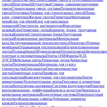
смеси
Шпатлевки
Штукатурки
Стяжки, самонивелирующие
смеси
Строительные смеси, составы
Гидроизоляционные
смеси
Грунтовки
Добавки для строительных смесей
Пены,
клеи, герметики
Жидкие гвозди
Герметики
Монтажная
пена
Клеи для обоев
Клеи для напольных
покрытий
Очистители, растворители
Фиксаторы
резьбы
Клеи
Герметики, пены
Кирпичи, блоки, тротуарная
плитка
Кирпичи
Строительные блоки
Тротуарная
плитка
Изоляционные материалы
Минеральная
вата
Экструдированный пенополистирол
Пенопласт
Пленки,
мембраны
Отражающая теплоизоляция
Гидроизоляционные
ленты
Поликарбонат
Шумоизоляция
Теплоизоляция
Звукоизоляц
плитные и пиломатериалы
Плиты OSB
Фанера
ДСП,
ЛДСП
Мебельные щиты
Террасные доски
Древесные
плиты
Пиломатериалы
Материалы для сухого
строительства
Гипсокартон
Гипсоволокнистые
листы
Цементные плиты
Профили для
гипсокартона
Комплектующие для гипсокартона
Ленты
армирующие
Уплотнительные ленты
Гипсовые и цементные
плиты
Вентиляторы вытяжные
Системы воздуховодов
Решетки
вентиляционные, диффузоры
Кровля и водосток
Черепица и
кровельные материалы
Водосточные системы
Поверхностный
водоотвод
Кровельные софиты
Доборные элементы
кровли
Гидроизоляционные