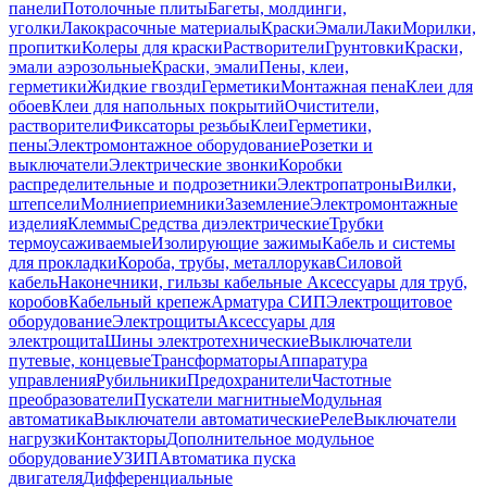
панели
Потолочные плиты
Багеты, молдинги,
уголки
Лакокрасочные материалы
Краски
Эмали
Лаки
Морилки,
пропитки
Колеры для краски
Растворители
Грунтовки
Краски,
эмали аэрозольные
Краски, эмали
Пены, клеи,
герметики
Жидкие гвозди
Герметики
Монтажная пена
Клеи для
обоев
Клеи для напольных покрытий
Очистители,
растворители
Фиксаторы резьбы
Клеи
Герметики,
пены
Электромонтажное оборудование
Розетки и
выключатели
Электрические звонки
Коробки
распределительные и подрозетники
Электропатроны
Вилки,
штепсели
Молниеприемники
Заземление
Электромонтажные
изделия
Клеммы
Средства диэлектрические
Трубки
термоусаживаемые
Изолирующие зажимы
Кабель и системы
для прокладки
Короба, трубы, металлорукав
Силовой
кабель
Наконечники, гильзы кабельные
Аксессуары для труб,
коробов
Кабельный крепеж
Арматура СИП
Электрощитовое
оборудование
Электрощиты
Аксессуары для
электрощита
Шины электротехнические
Выключатели
путевые, концевые
Трансформаторы
Аппаратура
управления
Рубильники
Предохранители
Частотные
преобразователи
Пускатели магнитные
Модульная
автоматика
Выключатели автоматические
Реле
Выключатели
нагрузки
Контакторы
Дополнительное модульное
оборудование
УЗИП
Автоматика пуска
двигателя
Дифференциальные