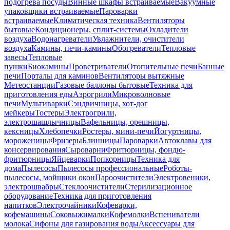
подогрева посуды
Винные шкафы встраиваемые
Вакуумные
упаковщики встраиваемые
Пароварки
встраиваемые
Климатическая техника
Вентиляторы
бытовые
Кондиционеры, сплит-системы
Охладители
воздуха
Водонагреватели
Увлажнители, очистители
воздуха
Камины, печи-камины
Обогреватели
Тепловые
завесы
Тепловые
пушки
Биокамины
Проветриватели
Отопительные печи
Банные
печи
Порталы для каминов
Вентиляторы вытяжные
Метеостанции
Газовые баллоны бытовые
Техника для
приготовления еды
Аэрогрили
Микроволновые
печи
Мультиварки
Сэндвичницы, хот-дог
мейкеры
Тостеры
Электрогрили,
электрошашлычницы
Вафельницы, орешницы,
кексницы
Хлебопечки
Ростеры, мини-печи
Йогуртницы,
мороженицы
Фризеры
Блинницы
Пароварки
Автоклавы для
консервирования
Сыроварни
Фритюрницы, фондю-
фритюрницы
Яйцеварки
Попкорницы
Техника для
дома
Пылесосы
Пылесосы профессиональные
Роботы-
пылесосы, мойщики окон
Пароочистители
Электровеники,
электрошвабры
Стеклоочистители
Стерилизационное
оборудование
Техника для приготовления
напитков
Электрочайники
Кофеварки,
кофемашины
Соковыжималки
Кофемолки
Вспениватели
молока
Сифоны для газирования воды
Аксессуары для