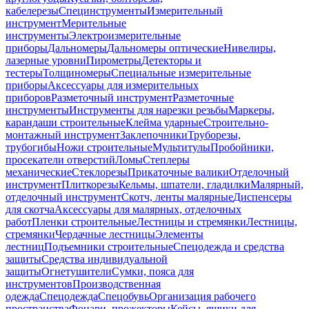
кабелерезы
Специнструменты
Измерительный
инструмент
Мерительные
инструменты
Электроизмерительные
приборы
Дальномеры
Дальномеры оптические
Нивелиры,
лазерные уровни
Пирометры
Детекторы и
тестеры
Толщиномеры
Специальные измерительные
приборы
Аксессуары для измерительных
приборов
Разметочный инструмент
Разметочные
инструменты
Инструменты для нарезки резьбы
Маркеры,
карандаши строительные
Клейма ударные
Строительно-
монтажный инструмент
Заклепочники
Труборезы,
трубогибы
Ножи строительные
Мультитулы
Пробойники,
просекатели отверстий
Ломы
Степлеры
механические
Стеклорезы
Прикаточные валики
Отделочный
инструмент
Плиткорезы
Кельмы, шпатели, гладилки
Малярный,
отделочный инструмент
Скотч, ленты малярные
Диспенсеры
для скотча
Аксессуары для малярных, отделочных
работ
Пленки строительные
Лестницы и стремянки
Лестницы,
стремянки
Чердачные лестницы
Элементы
лестниц
Подъемники строительные
Спецодежда и средства
защиты
Средства индивидуальной
защиты
Огнетушители
Сумки, пояса для
инструментов
Производственная
одежда
Спецодежда
Спецобувь
Организация рабочего
пространства
Фонари, прожекторы
Кейсы, ящики для