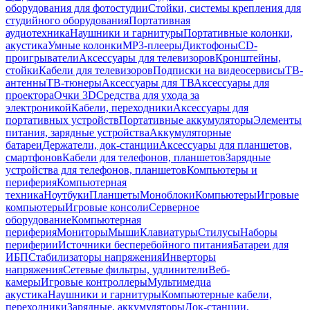
оборудования для фотостудии
Стойки, системы крепления для
студийного оборудования
Портативная
аудиотехника
Наушники и гарнитуры
Портативные колонки,
акустика
Умные колонки
MP3-плееры
Диктофоны
CD-
проигрыватели
Аксессуары для телевизоров
Кронштейны,
стойки
Кабели для телевизоров
Подписки на видеосервисы
ТВ-
антенны
ТВ-тюнеры
Аксессуары для ТВ
Аксессуары для
проектора
Очки 3D
Средства для ухода за
электроникой
Кабели, переходники
Аксессуары для
портативных устройств
Портативные аккумуляторы
Элементы
питания, зарядные устройства
Аккумуляторные
батареи
Держатели, док-станции
Аксессуары для планшетов,
смартфонов
Кабели для телефонов, планшетов
Зарядные
устройства для телефонов, планшетов
Компьютеры и
периферия
Компьютерная
техника
Ноутбуки
Планшеты
Моноблоки
Компьютеры
Игровые
компьютеры
Игровые консоли
Серверное
оборудование
Компьютерная
периферия
Мониторы
Мыши
Клавиатуры
Стилусы
Наборы
периферии
Источники бесперебойного питания
Батареи для
ИБП
Стабилизаторы напряжения
Инверторы
напряжения
Сетевые фильтры, удлинители
Веб-
камеры
Игровые контроллеры
Мультимедиа
акустика
Наушники и гарнитуры
Компьютерные кабели,
переходники
Зарядные, аккумуляторы
Док-станции,