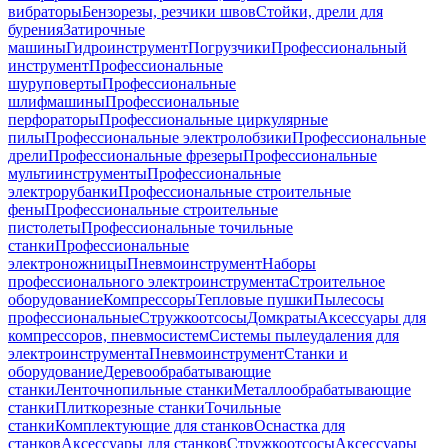
вибраторы
Бензорезы, резчики швов
Стойки, дрели для
бурения
Затирочные
машины
Гидроинструмент
Погрузчики
Профессиональный
инструмент
Профессиональные
шуруповерты
Профессиональные
шлифмашины
Профессиональные
перфораторы
Профессиональные циркулярные
пилы
Профессиональные электролобзики
Профессиональные
дрели
Профессиональные фрезеры
Профессиональные
мультиинструменты
Профессиональные
электрорубанки
Профессиональные строительные
фены
Профессиональные строительные
пистолеты
Профессиональные точильные
станки
Профессиональные
электроножницы
Пневмоинструмент
Наборы
профессионального электроинструмента
Строительное
оборудование
Компрессоры
Тепловые пушки
Пылесосы
профессиональные
Стружкоотсосы
Домкраты
Аксессуары для
компрессоров, пневмосистем
Системы пылеудаления для
электроинструмента
Пневмоинструмент
Станки и
оборудование
Деревообрабатывающие
станки
Ленточнопильные станки
Металлообрабатывающие
станки
Плиткорезные станки
Точильные
станки
Комплектующие для станков
Оснастка для
станков
Аксессуары для станков
Стружкоотсосы
Аксессуары