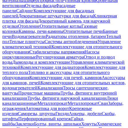
материалы
Шифер
Профнастил
Рулонная кровля
Кровельная
вентиляция
Отделка фасада
Фасадные
панели
Сайдинг
Комплектующие для фасадных
панелей
Декоративные штукатурки для фасада
Клинкерная
плитка для фасада
Декоративный камень для наружной
отделки
Отопление
Отопительные котлы
Газовые
колонки
Камины, печи-камины
Отопительные печи
Банные
печи
Водонагреватели
Радиаторы отопления, батареи
Теплый
пол
Теплые плинтусы
Системы антиобледенения
Управление
климатической техникой
Комплектующие для отопительного
оборудования
Стабилизаторы напряжения
Насосы
циркуляционные
Регулирующая арматура
Отвод и подвод
воды
Дымоходы и комплектующие
Управление климатической
техникой
Комплектующие для радиаторов
Комплектующие для
теплого пола
Топливо и аксессуары для отопительного
оборудования
Комплектующие для печей, каминов
Аксессуары
для каминов, печей
Комплектующие для отопительных котлов,
водонагревателей
Канализация
Тросы сантехнические,
вантузы
Прочистные машины
Трубы, фитинги внутренней
канализации
Трубы, фитинги наружной канализации
Люки
канализационные
Металлопрокат
Металлопрокат
Сваи
Заборы,
ограждения
Автоматика для ворот
Крепежные
изделия
Саморезы, шурупы
Гвозди
Анкеры, дюбели
Скобы,
штифты
Перфорированный крепеж
Гайки,
шайбы
Заклепки
Болты, винты, шпильки
Хомуты
Химические