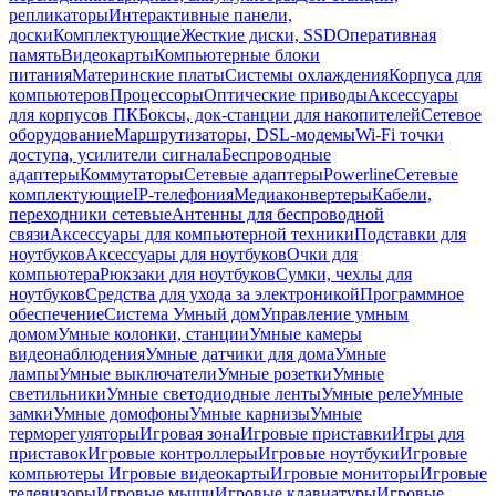
репликаторы
Интерактивные панели,
доски
Комплектующие
Жесткие диски, SSD
Оперативная
память
Видеокарты
Компьютерные блоки
питания
Материнские платы
Системы охлаждения
Корпуса для
компьютеров
Процессоры
Оптические приводы
Аксессуары
для корпусов ПК
Боксы, док-станции для накопителей
Сетевое
оборудование
Маршрутизаторы, DSL-модемы
Wi-Fi точки
доступа, усилители сигнала
Беспроводные
адаптеры
Коммутаторы
Сетевые адаптеры
Powerline
Сетевые
комплектующие
IP-телефония
Медиаконвертеры
Кабели,
переходники сетевые
Антенны для беспроводной
связи
Аксессуары для компьютерной техники
Подставки для
ноутбуков
Аксессуары для ноутбуков
Очки для
компьютера
Рюкзаки для ноутбуков
Сумки, чехлы для
ноутбуков
Средства для ухода за электроникой
Программное
обеспечение
Система Умный дом
Управление умным
домом
Умные колонки, станции
Умные камеры
видеонаблюдения
Умные датчики для дома
Умные
лампы
Умные выключатели
Умные розетки
Умные
светильники
Умные светодиодные ленты
Умные реле
Умные
замки
Умные домофоны
Умные карнизы
Умные
терморегуляторы
Игровая зона
Игровые приставки
Игры для
приставок
Игровые контроллеры
Игровые ноутбуки
Игровые
компьютеры
Игровые видеокарты
Игровые мониторы
Игровые
телевизоры
Игровые мыши
Игровые клавиатуры
Игровые