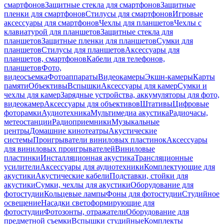
смартфонов
Защитные стекла для смартфонов
Защитные
пленки для смартфонов
Стилусы для смартфонов
Игровые
аксессуары для смартфонов
Чехлы для планшетов
Чехлы с
клавиатурой для планшетов
Защитные стекла для
планшетов
Защитные пленки для планшетов
Сумки для
планшетов
Стилусы для планшетов
Аксессуары для
планшетов, смартфонов
Кабели для телефонов,
планшетов
Фото,
видеосъемка
Фотоаппараты
Видеокамеры
Экшн-камеры
Карты
памяти
Объективы
Вспышки
Аксессуары для камер
Сумки и
чехлы для камер
Зарядные устройства, аккумуляторы для фото,
видеокамер
Аксессуары для объективов
Штативы
Цифровые
фоторамки
Аудиотехника
Мультимедиа акустика
Радиочасы,
метеостанции
Радиоприемники
Музыкальные
центры
Домашние кинотеатры
Акустические
системы
Проигрыватели виниловых пластинок
Аксессуары
для виниловых проигрывателей
Виниловые
пластинки
Инсталляционная акустика
Трансляционные
усилители
Аксессуары для аудиотехники
Комплектующие для
акустики
Акустические кабели
Подставки, стойки для
акустики
Сумки, чехлы для акустики
Оборудование для
фотостудии
Кольцевые лампы
Фоны для фотостудии
Студийное
освещение
Насадки светоформирующие для
фотостудии
Фотозонты, отражатели
Оборудование для
предметной съемки
Вспышки студийные
Комплекты