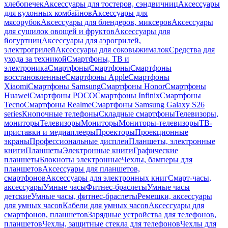
хлебопечек
Аксессуары для тостеров, сэндвичниц
Аксессуары
для кухонных комбайнов
Аксессуары для
мясорубок
Аксессуары для блендеров, миксеров
Аксессуары
для сушилок овощей и фруктов
Аксессуары для
йогуртниц
Аксессуары для аэрогрилей,
электрогрилей
Аксессуары для соковыжималок
Средства для
ухода за техникой
Смартфоны, ТВ и
электроника
Смартфоны
Смартфоны
Смартфоны
восстановленные
Смартфоны Apple
Смартфоны
Xiaomi
Смартфоны Samsung
Смартфоны Honor
Смартфоны
Huawei
Смартфоны POCO
Смартфоны Infinix
Смартфоны
Tecno
Смартфоны Realme
Смартфоны Samsung Galaxy S26
series
Кнопочные телефоны
Складные смартфоны
Телевизоры,
мониторы
Телевизоры
Мониторы
Мониторы-телевизоры
ТВ-
приставки и медиаплееры
Проекторы
Проекционные
экраны
Профессиональные дисплеи
Планшеты, электронные
книги
Планшеты
Электронные книги
Графические
планшеты
Блокноты электронные
Чехлы, бамперы для
планшетов
Аксессуары для планшетов,
смартфонов
Аксессуары для электронных книг
Смарт-часы,
аксессуары
Умные часы
Фитнес-браслеты
Умные часы
детские
Умные часы, фитнес-браслеты
Ремешки, аксессуары
для умных часов
Кабели для умных часов
Аксессуары для
смартфонов, планшетов
Зарядные устройства для телефонов,
планшетов
Чехлы, защитные стекла для телефонов
Чехлы для