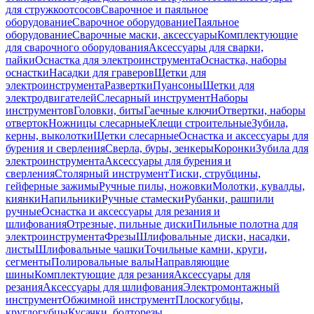
для стружкоотсосов
Сварочное и паяльное
оборудование
Сварочное оборудование
Паяльное
оборудование
Сварочные маски, аксессуары
Комплектующие
для сварочного оборудования
Аксессуары для сварки,
пайки
Оснастка для электроинструмента
Оснастка, наборы
оснастки
Насадки для граверов
Щетки для
электроинструмента
Развертки
Пуансоны
Щетки для
электродвигателей
Слесарный инструмент
Наборы
инструментов
Головки, биты
Гаечные ключи
Отвертки, наборы
отверток
Ножницы слесарные
Клещи строительные
Зубила,
керны, выколотки
Щетки слесарные
Оснастка и аксессуары для
бурения и сверления
Сверла, буры, зенкеры
Коронки
Зубила для
электроинструмента
Аксессуары для бурения и
сверления
Столярный инструмент
Тиски, струбцины,
гейферные зажимы
Ручные пилы, ножовки
Молотки, кувалды,
киянки
Напильники
Ручные стамески
Рубанки, рашпили
ручные
Оснастка и аксессуары для резания и
шлифования
Отрезные, пильные диски
Пильные полотна для
электроинструмента
Фрезы
Шлифовальные диски, насадки,
листы
Шлифовальные чашки
Точильные камни, круги,
сегменты
Полировальные валы
Направляющие
шины
Комплектующие для резания
Аксессуары для
резания
Аксессуары для шлифования
Электромонтажный
инструмент
Обжимной инструмент
Плоскогубцы,
круглогубцы
Кусачки, болторезы,