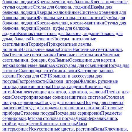
балкона, лоджии
Кресла-мешки для балкона
Кресла подвесные,
стулья садовые
Столы для балкона, лоджии
Шкафы для
балкона, лоджии
Дверцы жалюзийные
Системы хранения для
балкона, лоджии
Журнальные столы, столы-книги
Тумбы для
балкона, лоджии
Кресла-качалки, кресла-маятники
Стулья для
балкона, лоджии
Кресла, пуфы для балкона,
лоджии
Компактные столы для балкона, лоджии
Товары для
дома, бакалея
Освещение
Люстры, потолочные
светильники
Торшеры
Прикроватные лампы,
ночники
Настольные лампы
Споты
Настенные светильники,
бра
Точечные светильники
Трековые светильники
Уличные
светильники, фонари, бра
Лампы
Освещение для картин,
зеркал
Кольцевые лампы
Аксессуары для освещения
Посуда для
готовки
Сковороды, сотейники, воки
Кастрюли, ковши,
казаны
Посуда для СВЧ
Крышки и аксессуары для
посуды
Гастроемкости
Жалюзи, шторы
Жалюзи, рулонные
шторы, римские шторы
Шторы, гардины
Карнизы для
штор
Комплектующие для штор, карнизов, жалюзи
Пленки для
окон
Электроприводные солнцезащитные системы
Столовая
посуда, сервировка
Посуда для напитков
Посуда для горячих
напитков
Посуда для подачи и хранения напитков
Столовые
приборы
Столовая посуда
Посуда для сервировки
Предметы
сервировки
Детская столовая посуда
Декор
Зеркала
Кашпо,
стойки для цветов
Картины, постеры
Часы
интерьерные
Искусственные цветы, растения
Вазы
Ключницы,