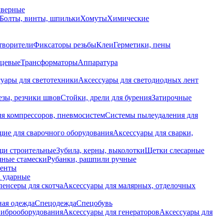
дверные
Болты, винты, шпильки
Хомуты
Химические
творители
Фиксаторы резьбы
Клеи
Герметики, пены
нцевые
Трансформаторы
Аппаратура
уары для светотехники
Аксессуары для светодиодных лент
езы, резчики швов
Стойки, дрели для бурения
Затирочные
ля компрессоров, пневмосистем
Системы пылеудаления для
ие для сварочного оборудования
Аксессуары для сварки,
щи строительные
Зубила, керны, выколотки
Щетки слесарные
чные стамески
Рубанки, рашпили ручные
енты
 ударные
енсеры для скотча
Аксессуары для малярных, отделочных
ная одежда
Спецодежда
Спецобувь
виброоборудования
Аксессуары для генераторов
Аксессуары для