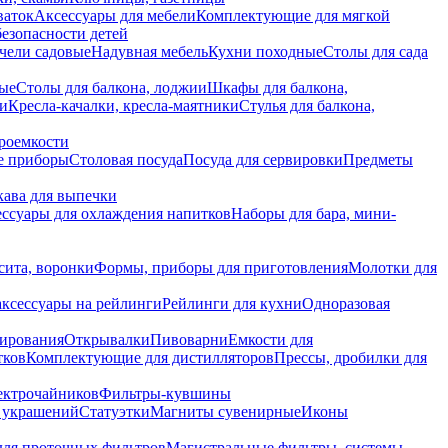
ваток
Аксессуары для мебели
Комплектующие для мягкой
безопасности детей
чели садовые
Надувная мебель
Кухни походные
Столы для сада
вые
Столы для балкона, лоджии
Шкафы для балкона,
ии
Кресла-качалки, кресла-маятники
Стулья для балкона,
роемкости
е приборы
Столовая посуда
Посуда для сервировки
Предметы
укава для выпечки
ссуары для охлаждения напитков
Наборы для бара, мини-
сита, воронки
Формы, приборы для приготовления
Молотки для
аксессуары на рейлинги
Рейлинги для кухни
Одноразовая
вирования
Открывалки
Пивоварни
Емкости для
тков
Комплектующие для дистилляторов
Прессы, дробилки для
лектрочайников
Фильтры-кувшины
я украшений
Статуэтки
Магниты сувенирные
Иконы
ля проточных фильтров
Магистральные фильтры, системы