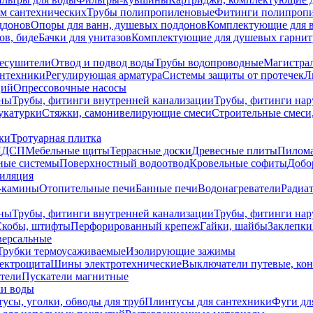
ем сантехнических
Трубы полипропиленовые
Фитинги полипроп
ддонов
Опоры для ванн, душевых поддонов
Комплектующие для 
ов, биде
Бачки для унитазов
Комплектующие для душевых гарнит
есушители
Отвод и подвод воды
Трубы водопроводные
Магистрал
антехники
Регулирующая арматура
Системы защиты от протечек
Л
ций
Опрессовочные насосы
ны
Трубы, фитинги внутренней канализации
Трубы, фитинги на
катурки
Стяжки, самонивелирующие смеси
Строительные смеси,
ки
Тротуарная плитка
ЛДСП
Мебельные щиты
Террасные доски
Древесные плиты
Пилом
ные системы
Поверхностный водоотвод
Кровельные софиты
Добо
тиляция
-камины
Отопительные печи
Банные печи
Водонагреватели
Радиат
ны
Трубы, фитинги внутренней канализации
Трубы, фитинги на
Скобы, штифты
Перфорированный крепеж
Гайки, шайбы
Заклепки
ерсальные
Трубки термоусаживаемые
Изолирующие зажимы
лектрощита
Шины электротехнические
Выключатели путевые, ко
атели
Пускатели магнитные
ки воды
усы, уголки, обводы для труб
Плинтусы для сантехники
Фуги дл