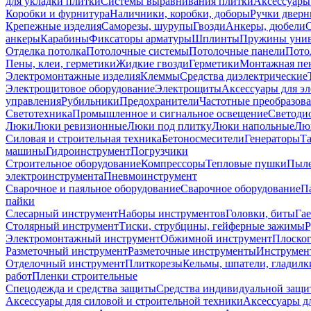
для укладки плитки
Системы выравнивания плитки
Аксессуары
Коробки и фурнитура
Наличники, коробки, доборы
Ручки дверн
Крепежные изделия
Саморезы, шурупы
Гвозди
Анкеры, дюбели
анкеры
Карабины
Фиксаторы арматуры
Шплинты
Пружины унив
Отделка потолка
Потолочные системы
Потолочные панели
Пото
Пены, клеи, герметики
Жидкие гвозди
Герметики
Монтажная пе
Электромонтажные изделия
Клеммы
Средства диэлектрические
Электрощитовое оборудование
Электрощиты
Аксессуары для э
управления
Рубильники
Предохранители
Частотные преобразов
Светотехника
Промышленное и сигнальное освещение
Светоди
Люки
Люки ревизионные
Люки под плитку
Люки напольные
Люк
Силовая и строительная техника
Бетоносмесители
Генераторы
Та
машины
Гидроинструмент
Погрузчики
Строительное оборудование
Компрессоры
Тепловые пушки
Пыле
электроинструмента
Пневмоинструмент
Сварочное и паяльное оборудование
Сварочное оборудование
П
пайки
Слесарный инструмент
Наборы инструментов
Головки, биты
Га
Столярный инструмент
Тиски, струбцины, гейферные зажимы
Р
Электромонтажный инструмент
Обжимной инструмент
Плоског
Разметочный инструмент
Разметочные инструменты
Инструмент
Отделочный инструмент
Плиткорезы
Кельмы, шпатели, гладилк
работ
Пленки строительные
Спецодежда и средства защиты
Средства индивидуальной защ
Аксессуары для силовой и строительной техники
Аксессуары дл