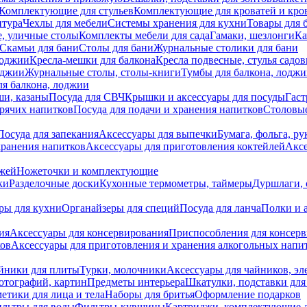
Комплектующие для стульев
Комплектующие для кроватей и кро
итура
Чехлы для мебели
Системы хранения для кухни
Товары для 
, уличные столы
Комплекты мебели для сада
Гамаки, шезлонги
Ка
Скамьи для бани
Столы для бани
Журнальные столики для бани
лоджии
Кресла-мешки для балкона
Кресла подвесные, стулья садо
оджии
Журнальные столы, столы-книги
Тумбы для балкона, лодж
я балкона, лоджии
ши, казаны
Посуда для СВЧ
Крышки и аксессуары для посуды
Гаст
орячих напитков
Посуда для подачи и хранения напитков
Столовы
Посуда для запекания
Аксессуары для выпечки
Бумага, фольга, р
хранения напитков
Аксессуары для приготовления коктейлей
Аксе
ожей
Ножеточки и комплектующие
ки
Разделочные доски
Кухонные термометры, таймеры
Дуршлаги, 
ры для кухни
Органайзеры для специй
Посуда для ланча
Полки и 
ия
Аксессуары для консервирования
Приспособления для консер
ков
Аксессуары для приготовления и хранения алкогольных напи
йники для плиты
Турки, молочники
Аксессуары для чайников, э
отографий, картин
Предметы интерьера
Шкатулки, подставки дл
етики для лица и тела
Наборы для бритья
Оформление подарков
льтры для воды
Фильтры-кувшины
Картриджи, комплектующие д