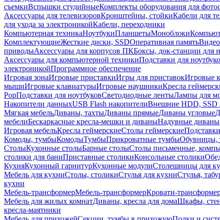
съемки
Вспышки студийные
Комплекты оборудования для фото
Аксессуары для телевизоров
Кронштейны, стойки
Кабели для т
для ухода за электроникой
Кабели, переходники
Компьютерная техника
Ноутбуки
Планшеты
Моноблоки
Компью
Комплектующие
Жесткие диски, SSD
Оперативная память
Видео
приводы
Аксессуары для корпусов ПК
Боксы, док-станции для 
Аксессуары для компьютерной техники
Подставки для ноутбук
электроникой
Программное обеспечение
Игровая зона
Игровые приставки
Игры для приставок
Игровые 
мыши
Игровые клавиатуры
Игровые наушники
Кресла геймерск
Pop
Подставки для ноутбуков
Светодиодные ленты
Лампы для м
Накопители данных
USB Flash накопители
Внешние HDD, SSD 
Мягкая мебель
Диваны, тахты
Диваны прямые
Диваны угловые
Д
мебели
Бескаркасные кресла-мешки и диваны
Надувные диваны
Игровая мебель
Кресла геймерские
Столы геймерские
Подставки
Комоды, тумбы
Комоды
Тумбы
Прикроватные тумбы
Обувницы, 
Столы
Кухонные столы
Барные столы
Столы письменные, комп
столики для бани
Приставные столики
Консольные столики
Обе
Кухня
Кухонный гарнитур
Кухонные модули
Столешницы для к
Мебель для кухни
Столы, столики
Стулья для кухни
Стулья, таб
кухни
Мебель-трансформер
Мебель-трансформер
Кровати-трансформе
Мебель для жилых комнат
Диваны, кресла для дома
Шкафы, стен
кресла-маятники
Мебель для прихожей
Секции, тумбы в прихожую
Полки и сист