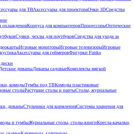
сессуары для ТВ
Аксессуары для проектора
Очки 3D
Средства
ание
 охлаждения
Корпуса для компьютеров
Процессоры
Оптические
утбуков
Сумки, чехлы для ноутбуков
Средства для ухода за
деокарты
Игровые мониторы
Игровые телевизоры
Игровые
акустика
Аксессуары для геймеров
Фигурки Funko
 диски
Детские диваны
Диваны садовые
Комплекты мягкой
ики, комоды
Тумбы под ТВ
Комоды пластиковые
довые столы
Растущие столы и парты
Столы, журнальные
ки, диваны
Стульчики для кормления
Системы хранения для
моды и тумбы
Журнальные столы, столы-книги
Кресла-качалки,
ки, скамьи
Ключницы, газетницы