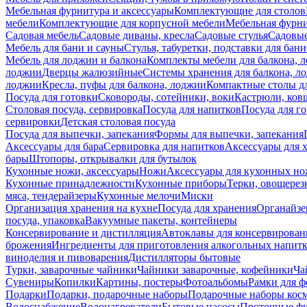
Мебельная фурнитура и аксессуары
Комплектующие для столов
мебели
Комплектующие для корпусной мебели
Мебельная фурн
Садовая мебель
Садовые диваны, кресла
Садовые стулья
Садовые
Мебель для бани и сауны
Стулья, табуретки, подставки для бани
Мебель для лоджии и балкона
Комплекты мебели для балкона, 
лоджии
Дверцы жалюзийные
Системы хранения для балкона, л
лоджии
Кресла, пуфы для балкона, лоджии
Компактные столы дл
Посуда для готовки
Сковороды, сотейники, воки
Кастрюли, ков
Столовая посуда, сервировка
Посуда для напитков
Посуда для г
сервировки
Детская столовая посуда
Посуда для выпечки, запекания
Формы для выпечки, запекания
Аксессуары для бара
Сервировка для напитков
Аксессуары для 
бары
Штопоры, открывалки для бутылок
Кухонные ножи, аксессуары
Ножи
Аксессуары для кухонных н
Кухонные принадлежности
Кухонные приборы
Терки, овощерез
мяса, тендерайзеры
Кухонные мелочи
Миски
Организация хранения на кухне
Посуда для хранения
Органайзе
посуда, упаковка
Вакуумные пакеты, контейнеры
Консервирование и дистилляция
Автоклавы для консервирован
брожения
Ингредиенты для приготовления алкогольных напит
виноделия и пивоварения
Дистилляторы бытовые
Турки, заварочные чайники
Чайники заварочные, кофейники
Ча
Сувениры
Копилки
Картины, постеры
Фотоальбомы
Рамки для ф
Подарки
Подарки, подарочные наборы
Подарочные наборы косм
Водоснабжение
Водонагреватели
Бытовые насосы
Проточные фи