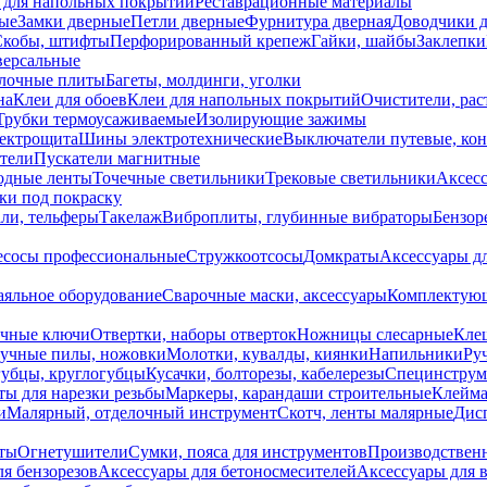
 для напольных покрытий
Реставрационные материалы
ые
Замки дверные
Петли дверные
Фурнитура дверная
Доводчики 
Скобы, штифты
Перфорированный крепеж
Гайки, шайбы
Заклепки
ерсальные
лочные плиты
Багеты, молдинги, уголки
на
Клеи для обоев
Клеи для напольных покрытий
Очистители, рас
Трубки термоусаживаемые
Изолирующие зажимы
лектрощита
Шины электротехнические
Выключатели путевые, ко
атели
Пускатели магнитные
одные ленты
Точечные светильники
Трековые светильники
Аксесс
и под покраску
ли, тельферы
Такелаж
Виброплиты, глубинные вибраторы
Бензор
сосы профессиональные
Стружкоотсосы
Домкраты
Аксессуары д
аяльное оборудование
Сварочные маски, аксессуары
Комплектующ
ечные ключи
Отвертки, наборы отверток
Ножницы слесарные
Кле
учные пилы, ножовки
Молотки, кувалды, киянки
Напильники
Ру
убцы, круглогубцы
Кусачки, болторезы, кабелерезы
Специнструм
ы для нарезки резьбы
Маркеры, карандаши строительные
Клейма
и
Малярный, отделочный инструмент
Скотч, ленты малярные
Дисп
иты
Огнетушители
Сумки, пояса для инструментов
Производствен
я бензорезов
Аксессуары для бетоносмесителей
Аксессуары для 