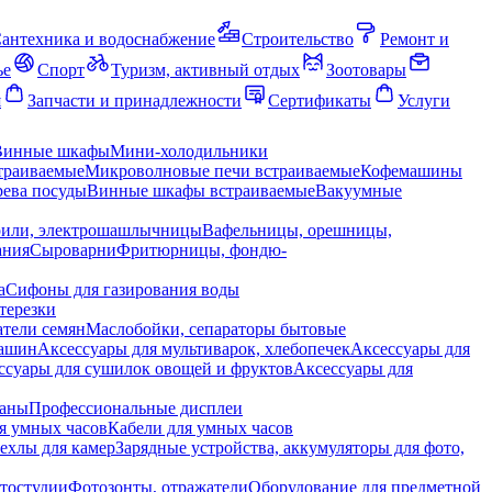
антехника и водоснабжение
Строительство
Ремонт и
ье
Спорт
Туризм, активный отдых
Зоотовары
я
Запчасти и принадлежности
Сертификаты
Услуги
Винные шкафы
Мини-холодильники
траиваемые
Микроволновые печи встраиваемые
Кофемашины
ева посуды
Винные шкафы встраиваемые
Вакуумные
рили, электрошашлычницы
Вафельницы, орешницы,
ания
Сыроварни
Фритюрницы, фондю-
а
Сифоны для газирования воды
терезки
тели семян
Маслобойки, сепараторы бытовые
машин
Аксессуары для мультиварок, хлебопечек
Аксессуары для
ссуары для сушилок овощей и фруктов
Аксессуары для
раны
Профессиональные дисплеи
я умных часов
Кабели для умных часов
ехлы для камер
Зарядные устройства, аккумуляторы для фото,
тостудии
Фотозонты, отражатели
Оборудование для предметной