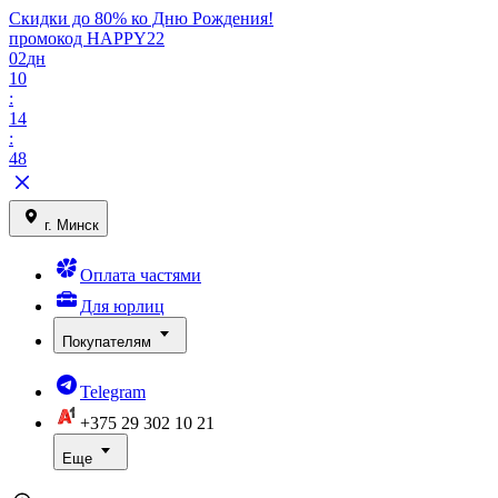
Скидки до 80% ко Дню Рождения!
промокод HAPPY22
02
дн
10
:
14
:
48
г. Минск
Оплата частями
Для юрлиц
Покупателям
Telegram
+375 29
302 10 21
Еще