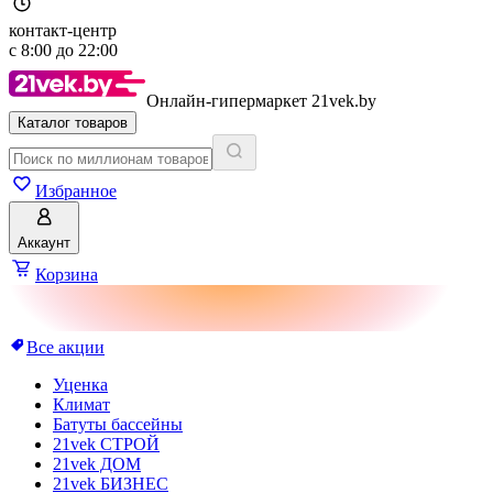
контакт-центр
с
8:00
до
22:00
Онлайн-гипермаркет 21vek.by
Каталог товаров
Избранное
Аккаунт
Корзина
Все акции
Уценка
Климат
Батуты бассейны
21vek СТРОЙ
21vek ДОМ
21vek БИЗНЕС