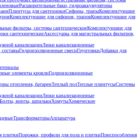
иленовые
Расширительные баки, гидроаккумуляторы
ванн
Плинтусы для сантехники
Сифоны, трапы
Комплектующие
уров
Комплектующие для сифонов, трапов
Комплектующие для
ьные фильтры, системы сантехнические
Комплектующие для
юки сантехнические
Аксессуары для магистральных фильтров,
ружной канализации
Люки канализационные
 составы
Гидроизоляционные смеси
Грунтовки
Добавки для
атериалы
рные элементы кровли
Гидроизоляционные
оры отопления, батареи
Теплый пол
Теплые плинтусы
Системы
ружной канализации
Люки канализационные
Болты, винты, шпильки
Хомуты
Химические
нцевые
Трансформаторы
Аппаратура
я плитки
Порожки, профили для пола и плитки
Приспособления