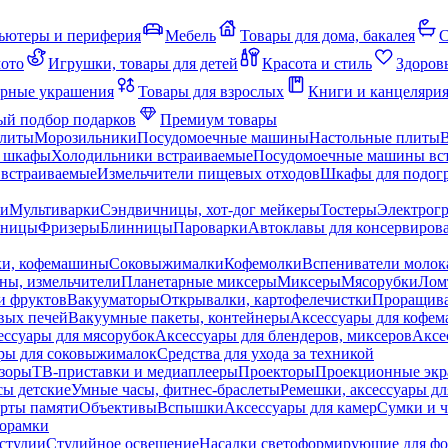
ьютеры и периферия
Мебель
Товары для дома, бакалея
С
мото
Игрушки, товары для детей
Красота и стиль
Здоров
рные украшения
Товары для взрослых
Книги и канцеляри
й подбор подарков
Премиум товары
плиты
Морозильники
Посудомоечные машины
Настольные плиты
 шкафы
Холодильники встраиваемые
Посудомоечные машины вс
встраиваемые
Измельчители пищевых отходов
Шкафы для подогр
чи
Мультиварки
Сэндвичницы, хот-дог мейкеры
Тостеры
Электрог
еницы
Фризеры
Блинницы
Пароварки
Автоклавы для консервиров
ки, кофемашины
Соковыжималки
Кофемолки
Вспениватели молок
ны, измельчители
Планетарные миксеры
Миксеры
Мясорубки
Лом
и фруктов
Вакууматоры
Открывалки, картофелечистки
Проращива
вых печей
Вакуумные пакеты, контейнеры
Аксессуары для кофе
ессуары для мясорубок
Аксессуары для блендеров, миксеров
Аксе
ры для соковыжималок
Средства для ухода за техникой
зоры
ТВ-приставки и медиаплееры
Проекторы
Проекционные эк
сы детские
Умные часы, фитнес-браслеты
Ремешки, аксессуары дл
рты памяти
Объективы
Вспышки
Аксессуары для камер
Сумки и ч
орамки
студии
Студийное освещение
Насадки светоформирующие для фо