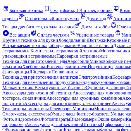
Бытовая техника
Смартфоны, ТВ и электроника
Комп
отделка
Строительный инструмент
Дом и сад
Авто и 
Товары для бизнеса, склада и офиса
Досуг и хобби
Ювели
Все акции
Оплата частями
Уцененные товары
Умны
Крупная техника для кухни
Холодильники
Вытяжки
Кухонные 
Встраиваемая техника, оборудование
Варочные панели
Духовые
встраиваемые
Комплекты встраиваемой техники
Морозильники 
упаковщики встраиваемые
Пароварки встраиваемые
Техника для приготовления еды
Аэрогрили
Микроволновые пе
кексницы
Хлебопечки
Ростеры, мини-печи
Йогуртницы, морож
фритюрницы
Яйцеварки
Попкорницы
Техника для приготовления напитков
Электрочайники
Кофевар
Техника для измельчения продуктов
Блендеры
Кухонные комбай
Мелкая техника
Весы кухонные, бытовые
Сушилки для овощей 
Аксессуары для кухонной техники
Аксессуары для микроволно
тостеров, сэндвичниц
Аксессуары для кухонных комбайнов
Акс
йогуртниц
Аксессуары для аэрогрилей, электрогрилей
Аксессуа
Телевизоры, мониторы
Телевизоры
Мониторы
Мониторы-телеви
Смарт-часы, аксессуары
Умные часы
Фитнес-браслеты
Умные ча
Фото, видеосъемка
Фотоаппараты
Видеокамеры
Экшн-камеры
Ка
видеокамер
Аксессуары для объективов
Штативы
Цифровые фот
Оборудование для фотостудии
Кольцевые лампы
Фоны для фото