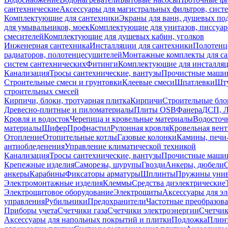
сантехнические
Аксессуары для магистральных фильтров, сист
Комплектующие для сантехники
Экраны для ванн, душевых по
для умывальников, моек
Комплектующие для унитазов, писсуар
смесителей
Комплектующие для душевых кабин, уголков
Инженерная сантехника
Инсталляции для сантехники
Полотенц
радиаторов, полотенцесушителей
Монтажные комплекты для с
систем сантехнических
Фитинги
Комплектующие для инсталля
Канализация
Тросы сантехнические, вантузы
Прочистные маши
Строительные смеси и грунтовки
Клеевые смеси
Шпатлевки
Шту
строительных смесей
Кирпичи, блоки, тротуарная плитка
Кирпичи
Строительные бло
Древесно-плитные и пиломатериалы
Плиты OSB
Фанера
ДСП, 
Кровля и водосток
Черепица и кровельные материалы
Водосточ
материалы
Шифер
Профнастил
Рулонная кровля
Кровельная вен
Отопление
Отопительные котлы
Газовые колонки
Камины, печи
антиобледенения
Управление климатической техникой
Канализация
Тросы сантехнические, вантузы
Прочистные маши
Крепежные изделия
Саморезы, шурупы
Гвозди
Анкеры, дюбели
анкеры
Карабины
Фиксаторы арматуры
Шплинты
Пружины унив
Электромонтажные изделия
Клеммы
Средства диэлектрические
Электрощитовое оборудование
Электрощиты
Аксессуары для э
управления
Рубильники
Предохранители
Частотные преобразов
Приборы учета
Счетчики газа
Счетчики электроэнергии
Счетчи
Аксессуары для напольных покрытий и плитки
Подложка
Плинт