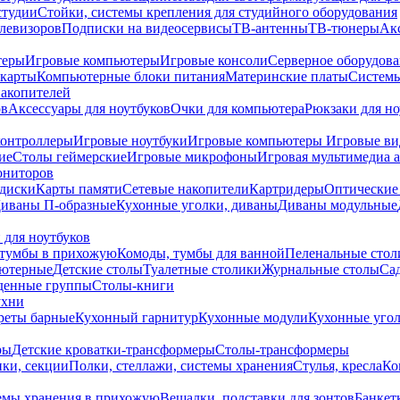
студии
Стойки, системы крепления для студийного оборудования
елевизоров
Подписки на видеосервисы
ТВ-антенны
ТВ-тюнеры
Ак
теры
Игровые компьютеры
Игровые консоли
Серверное оборудов
карты
Компьютерные блоки питания
Материнские платы
Системы
накопителей
ов
Аксессуары для ноутбуков
Очки для компьютера
Рюкзаки для но
контроллеры
Игровые ноутбуки
Игровые компьютеры
Игровые ви
ие
Столы геймерские
Игровые микрофоны
Игровая мультимедиа 
ониторов
диски
Карты памяти
Сетевые накопители
Картридеры
Оптические
иваны П-образные
Кухонные уголки, диваны
Диваны модульные
 для ноутбуков
тумбы в прихожую
Комоды, тумбы для ванной
Пеленальные стол
ьютерные
Детские столы
Туалетные столики
Журнальные столы
Са
денные группы
Столы-книги
ухни
уреты барные
Кухонный гарнитур
Кухонные модули
Кухонные угол
ры
Детские кроватки-трансформеры
Столы-трансформеры
ки, секции
Полки, стеллажи, системы хранения
Стулья, кресла
Ко
емы хранения в прихожую
Вешалки, подставки для зонтов
Банкет