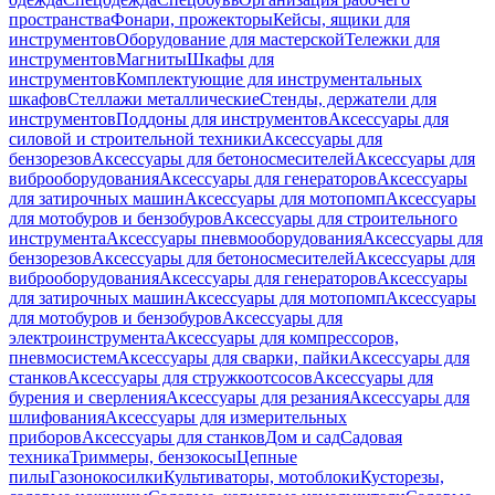
пространства
Фонари, прожекторы
Кейсы, ящики для
инструментов
Оборудование для мастерской
Тележки для
инструментов
Магниты
Шкафы для
инструментов
Комплектующие для инструментальных
шкафов
Стеллажи металлические
Стенды, держатели для
инструментов
Поддоны для инструментов
Аксессуары для
силовой и строительной техники
Аксессуары для
бензорезов
Аксессуары для бетоносмесителей
Аксессуары для
виброоборудования
Аксессуары для генераторов
Аксессуары
для затирочных машин
Аксессуары для мотопомп
Аксессуары
для мотобуров и бензобуров
Аксессуары для строительного
инструмента
Аксессуары пневмооборудования
Аксессуары для
бензорезов
Аксессуары для бетоносмесителей
Аксессуары для
виброоборудования
Аксессуары для генераторов
Аксессуары
для затирочных машин
Аксессуары для мотопомп
Аксессуары
для мотобуров и бензобуров
Аксессуары для
электроинструмента
Аксессуары для компрессоров,
пневмосистем
Аксессуары для сварки, пайки
Аксессуары для
станков
Аксессуары для стружкоотсосов
Аксессуары для
бурения и сверления
Аксессуары для резания
Аксессуары для
шлифования
Аксессуары для измерительных
приборов
Аксессуары для станков
Дом и сад
Садовая
техника
Триммеры, бензокосы
Цепные
пилы
Газонокосилки
Культиваторы, мотоблоки
Кусторезы,