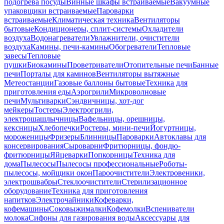
подогрева посуды
Винные шкафы встраиваемые
Вакуумные
упаковщики встраиваемые
Пароварки
встраиваемые
Климатическая техника
Вентиляторы
бытовые
Кондиционеры, сплит-системы
Охладители
воздуха
Водонагреватели
Увлажнители, очистители
воздуха
Камины, печи-камины
Обогреватели
Тепловые
завесы
Тепловые
пушки
Биокамины
Проветриватели
Отопительные печи
Банные
печи
Порталы для каминов
Вентиляторы вытяжные
Метеостанции
Газовые баллоны бытовые
Техника для
приготовления еды
Аэрогрили
Микроволновые
печи
Мультиварки
Сэндвичницы, хот-дог
мейкеры
Тостеры
Электрогрили,
электрошашлычницы
Вафельницы, орешницы,
кексницы
Хлебопечки
Ростеры, мини-печи
Йогуртницы,
мороженицы
Фризеры
Блинницы
Пароварки
Автоклавы для
консервирования
Сыроварни
Фритюрницы, фондю-
фритюрницы
Яйцеварки
Попкорницы
Техника для
дома
Пылесосы
Пылесосы профессиональные
Роботы-
пылесосы, мойщики окон
Пароочистители
Электровеники,
электрошвабры
Стеклоочистители
Стерилизационное
оборудование
Техника для приготовления
напитков
Электрочайники
Кофеварки,
кофемашины
Соковыжималки
Кофемолки
Вспениватели
молока
Сифоны для газирования воды
Аксессуары для