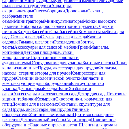
садовые ножницы
Садовые, кормовые измельчители
Садовые
пылесосы, воздуходувки
Аэраторы,
скарификаторы
Снегоуборщики
Дровоколы
Сеялки,
разбрасыватели
семян
Минитракторы
Миникультиваторы
Мойки высокого
давления
Наборы садового электроинструмента
Отдых и
пикник
Батуты
Бассейны
Спа-бассейны
Комплекты мебели для
сада
Столы для сада
Стулья, кресла для сада
Качели
садовые
Гамаки, шезлонги
Раскладушки
Зонты,
тенты
Аксессуары для садовой мебели
Грили
Мангалы,
коптильни
Детская площадка
Сумки-
холодильники
Портативные колонки и
аудиосистемы
Оборудование для участка
Бытовые насосы
Люки
канализационные
Пруды, аксессуары для прудов
Фильтры,
насосы, стерилизаторы для прудов
Компрессоры для
прудов
Станции биологической очистки
Запчасти и
комплектующие для оборудования
Благоустройство
участка
Дачные дома
Беседки
Бани
Хозблоки и
сараи
Аксессуары для озеленения сада
Декор для сада
Почтовые
ящики, таблички
Козырьки
Скворечники, кормушки для
птиц
Домики для насекомых
Фонтаны, скульптуры для
сада
Пруды, аксессуары для прудов
Уличные
обогреватели
Уличные светильники
Противогололедные
реагенты
Декоративный щебень
Сад и огород
Поливочное
оборудование
Садовые опрыскиватели
Шланги для дома и