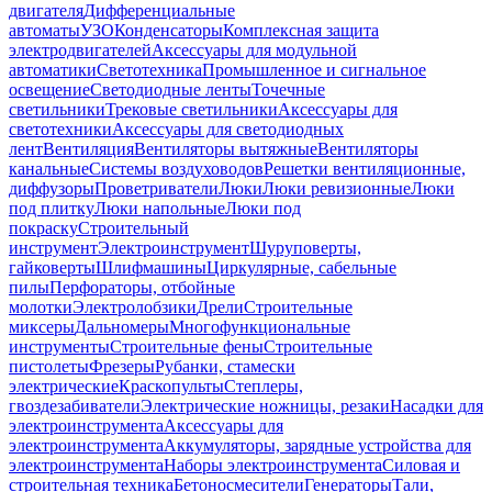
двигателя
Дифференциальные
автоматы
УЗО
Конденсаторы
Комплексная защита
электродвигателей
Аксессуары для модульной
автоматики
Светотехника
Промышленное и сигнальное
освещение
Светодиодные ленты
Точечные
светильники
Трековые светильники
Аксессуары для
светотехники
Аксессуары для светодиодных
лент
Вентиляция
Вентиляторы вытяжные
Вентиляторы
канальные
Системы воздуховодов
Решетки вентиляционные,
диффузоры
Проветриватели
Люки
Люки ревизионные
Люки
под плитку
Люки напольные
Люки под
покраску
Строительный
инструмент
Электроинструмент
Шуруповерты,
гайковерты
Шлифмашины
Циркулярные, сабельные
пилы
Перфораторы, отбойные
молотки
Электролобзики
Дрели
Строительные
миксеры
Дальномеры
Многофункциональные
инструменты
Строительные фены
Строительные
пистолеты
Фрезеры
Рубанки, стамески
электрические
Краскопульты
Степлеры,
гвоздезабиватели
Электрические ножницы, резаки
Насадки для
электроинструмента
Аксессуары для
электроинструмента
Аккумуляторы, зарядные устройства для
электроинструмента
Наборы электроинструмента
Силовая и
строительная техника
Бетоносмесители
Генераторы
Тали,