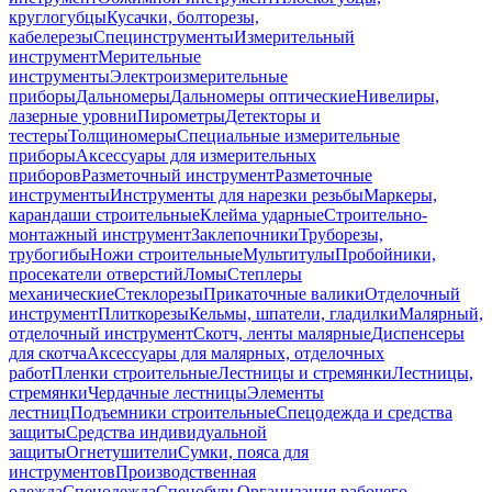
круглогубцы
Кусачки, болторезы,
кабелерезы
Специнструменты
Измерительный
инструмент
Мерительные
инструменты
Электроизмерительные
приборы
Дальномеры
Дальномеры оптические
Нивелиры,
лазерные уровни
Пирометры
Детекторы и
тестеры
Толщиномеры
Специальные измерительные
приборы
Аксессуары для измерительных
приборов
Разметочный инструмент
Разметочные
инструменты
Инструменты для нарезки резьбы
Маркеры,
карандаши строительные
Клейма ударные
Строительно-
монтажный инструмент
Заклепочники
Труборезы,
трубогибы
Ножи строительные
Мультитулы
Пробойники,
просекатели отверстий
Ломы
Степлеры
механические
Стеклорезы
Прикаточные валики
Отделочный
инструмент
Плиткорезы
Кельмы, шпатели, гладилки
Малярный,
отделочный инструмент
Скотч, ленты малярные
Диспенсеры
для скотча
Аксессуары для малярных, отделочных
работ
Пленки строительные
Лестницы и стремянки
Лестницы,
стремянки
Чердачные лестницы
Элементы
лестниц
Подъемники строительные
Спецодежда и средства
защиты
Средства индивидуальной
защиты
Огнетушители
Сумки, пояса для
инструментов
Производственная
одежда
Спецодежда
Спецобувь
Организация рабочего