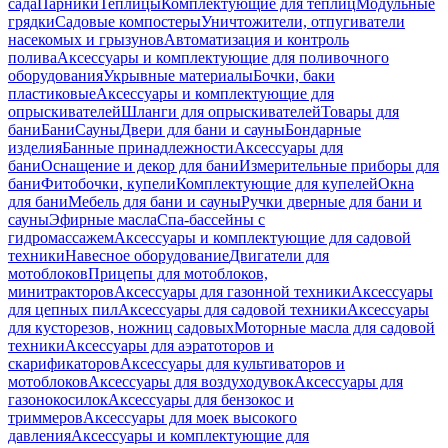
сада
Парники
Теплицы
Комплектующие для теплиц
Модульные
грядки
Садовые компостеры
Уничтожители, отпугиватели
насекомых и грызунов
Автоматизация и контроль
полива
Аксессуары и комплектующие для поливочного
оборудования
Укрывные материалы
Бочки, баки
пластиковые
Аксессуары и комплектующие для
опрыскивателей
Шланги для опрыскивателей
Товары для
бани
Бани
Сауны
Двери для бани и сауны
Бондарные
изделия
Банные принадлежности
Аксессуары для
бани
Оснащение и декор для бани
Измерительные приборы для
бани
Фитобочки, купели
Комплектующие для купелей
Окна
для бани
Мебель для бани и сауны
Ручки дверные для бани и
сауны
Эфирные масла
Спа-бассейны с
гидромассажем
Аксессуары и комплектующие для садовой
техники
Навесное оборудование
Двигатели для
мотоблоков
Прицепы для мотоблоков,
минитракторов
Аксессуары для газонной техники
Аксессуары
для цепных пил
Аксессуары для садовой техники
Аксессуары
для кусторезов, ножниц садовых
Моторные масла для садовой
техники
Аксессуары для аэратоторов и
скарификаторов
Аксессуары для культиваторов и
мотоблоков
Аксессуары для воздуходувок
Аксессуары для
газонокосилок
Аксессуары для бензокос и
триммеров
Аксессуары для моек высокого
давления
Аксессуары и комплектующие для