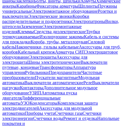
шайбы
Заклепки
Болты, винты, шпильки
Хомуты
Химические
анкеры
Карабины
Фиксаторы арматуры
Шплинты
Пружины
универсальные
Электромонтажное оборудование
Розетки и
выключатели
Электрические звонки
Коробки
распределительные и подрозетники
Электропатроны
Вилки,
штепсели
Заземление
Электромонтажные
изделия
Клеммы
Средства диэлектрические
Трубки
термоусаживаемые
Изолирующие зажимы
Кабель и системы
для прокладки
Короба, трубы, металлорукав
Силовой
кабель
Наконечники, гильзы кабельные
Аксессуары для труб,
коробов
Кабельный крепеж
Арматура СИП
Электрощитовое
оборудование
Электрощиты
Аксессуары для
электрощита
Шины электротехнические
Выключатели
путевые, концевые
Трансформаторы
Аппаратура
управления
Рубильники
Предохранители
Частотные
преобразователи
Пускатели магнитные
Модульная
автоматика
Выключатели автоматические
Реле
Выключатели
нагрузки
Контакторы
Дополнительное модульное
оборудование
УЗИП
Автоматика пуска
двигателя
Дифференциальные
автоматы
УЗО
Конденсаторы
Комплексная защита
электродвигателей
Аксессуары для модульной
автоматики
Приборы учета
Счетчики газа
Счетчики
электроэнергии
Счетчики воды
Ремонт и отделка
Напольные
покрытия и