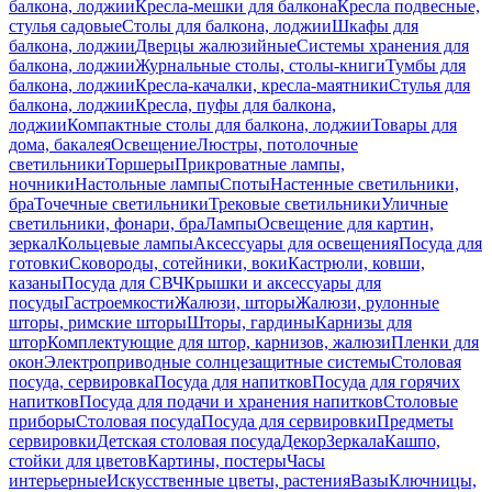
балкона, лоджии
Кресла-мешки для балкона
Кресла подвесные,
стулья садовые
Столы для балкона, лоджии
Шкафы для
балкона, лоджии
Дверцы жалюзийные
Системы хранения для
балкона, лоджии
Журнальные столы, столы-книги
Тумбы для
балкона, лоджии
Кресла-качалки, кресла-маятники
Стулья для
балкона, лоджии
Кресла, пуфы для балкона,
лоджии
Компактные столы для балкона, лоджии
Товары для
дома, бакалея
Освещение
Люстры, потолочные
светильники
Торшеры
Прикроватные лампы,
ночники
Настольные лампы
Споты
Настенные светильники,
бра
Точечные светильники
Трековые светильники
Уличные
светильники, фонари, бра
Лампы
Освещение для картин,
зеркал
Кольцевые лампы
Аксессуары для освещения
Посуда для
готовки
Сковороды, сотейники, воки
Кастрюли, ковши,
казаны
Посуда для СВЧ
Крышки и аксессуары для
посуды
Гастроемкости
Жалюзи, шторы
Жалюзи, рулонные
шторы, римские шторы
Шторы, гардины
Карнизы для
штор
Комплектующие для штор, карнизов, жалюзи
Пленки для
окон
Электроприводные солнцезащитные системы
Столовая
посуда, сервировка
Посуда для напитков
Посуда для горячих
напитков
Посуда для подачи и хранения напитков
Столовые
приборы
Столовая посуда
Посуда для сервировки
Предметы
сервировки
Детская столовая посуда
Декор
Зеркала
Кашпо,
стойки для цветов
Картины, постеры
Часы
интерьерные
Искусственные цветы, растения
Вазы
Ключницы,