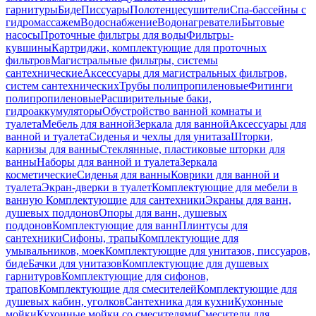
гарнитуры
Биде
Писсуары
Полотенцесушители
Спа-бассейны с
гидромассажем
Водоснабжение
Водонагреватели
Бытовые
насосы
Проточные фильтры для воды
Фильтры-
кувшины
Картриджи, комплектующие для проточных
фильтров
Магистральные фильтры, системы
сантехнические
Аксессуары для магистральных фильтров,
систем сантехнических
Трубы полипропиленовые
Фитинги
полипропиленовые
Расширительные баки,
гидроаккумуляторы
Обустройство ванной комнаты и
туалета
Мебель для ванной
Зеркала для ванной
Аксессуары для
ванной и туалета
Сиденья и чехлы для унитаза
Шторки,
карнизы для ванны
Стеклянные, пластиковые шторки для
ванны
Наборы для ванной и туалета
Зеркала
косметические
Сиденья для ванны
Коврики для ванной и
туалета
Экран-дверки в туалет
Комплектующие для мебели в
ванную
Комплектующие для сантехники
Экраны для ванн,
душевых поддонов
Опоры для ванн, душевых
поддонов
Комплектующие для ванн
Плинтусы для
сантехники
Сифоны, трапы
Комплектующие для
умывальников, моек
Комплектующие для унитазов, писсуаров,
биде
Бачки для унитазов
Комплектующие для душевых
гарнитуров
Комплектующие для сифонов,
трапов
Комплектующие для смесителей
Комплектующие для
душевых кабин, уголков
Сантехника для кухни
Кухонные
мойки
Кухонные мойки со смесителями
Смесители для