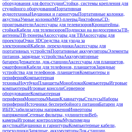
оборудования для фотостудии
Стойки, системы крепления для
студийного оборудования
Портативная
аудиотехника
Наушники и гарнитуры
Портативные колонки,
акустика
Умные колонки
MP3-плееры
Диктофоны
CD-
проигрыватели
Аксессуары для телевизоров
Кронштейны,
стойки
Кабели для телевизоров
Подписки на видеосервисы
ТВ-
антенны
ТВ-тюнеры
Аксессуары для ТВ
Аксессуары для
проектора
Очки 3D
Средства для ухода за
электроникой
Кабели, переходники
Аксессуары для
портативных устройств
Портативные аккумуляторы
Элементы
питания, зарядные устройства
Аккумуляторные
батареи
Держатели, док-станции
Аксессуары для планшетов,
смартфонов
Кабели для телефонов, планшетов
Зарядные
устройства для телефонов, планшетов
Компьютеры и
периферия
Компьютерная
техника
Ноутбуки
Планшеты
Моноблоки
Компьютеры
Игровые
компьютеры
Игровые консоли
Серверное
оборудование
Компьютерная
периферия
Мониторы
Мыши
Клавиатуры
Стилусы
Наборы
периферии
Источники бесперебойного питания
Батареи для
ИБП
Стабилизаторы напряжения
Инверторы
напряжения
Сетевые фильтры, удлинители
Веб-
камеры
Игровые контроллеры
Мультимедиа
акустика
Наушники и гарнитуры
Компьютерные кабели,
переходники
Зарядные, аккумуляторы
Док-станции,