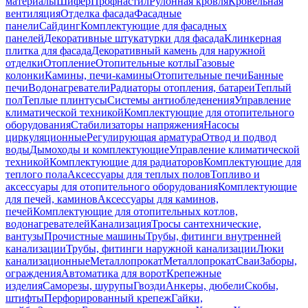
материалы
Шифер
Профнастил
Рулонная кровля
Кровельная
вентиляция
Отделка фасада
Фасадные
панели
Сайдинг
Комплектующие для фасадных
панелей
Декоративные штукатурки для фасада
Клинкерная
плитка для фасада
Декоративный камень для наружной
отделки
Отопление
Отопительные котлы
Газовые
колонки
Камины, печи-камины
Отопительные печи
Банные
печи
Водонагреватели
Радиаторы отопления, батареи
Теплый
пол
Теплые плинтусы
Системы антиобледенения
Управление
климатической техникой
Комплектующие для отопительного
оборудования
Стабилизаторы напряжения
Насосы
циркуляционные
Регулирующая арматура
Отвод и подвод
воды
Дымоходы и комплектующие
Управление климатической
техникой
Комплектующие для радиаторов
Комплектующие для
теплого пола
Аксессуары для теплых полов
Топливо и
аксессуары для отопительного оборудования
Комплектующие
для печей, каминов
Аксессуары для каминов,
печей
Комплектующие для отопительных котлов,
водонагревателей
Канализация
Тросы сантехнические,
вантузы
Прочистные машины
Трубы, фитинги внутренней
канализации
Трубы, фитинги наружной канализации
Люки
канализационные
Металлопрокат
Металлопрокат
Сваи
Заборы,
ограждения
Автоматика для ворот
Крепежные
изделия
Саморезы, шурупы
Гвозди
Анкеры, дюбели
Скобы,
штифты
Перфорированный крепеж
Гайки,