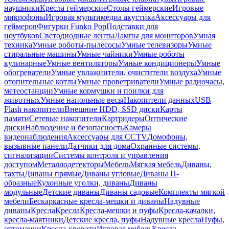
наушники
Кресла геймерские
Столы геймерские
Игровые
микрофоны
Игровая мультимедиа акустика
Аксессуары для
геймеров
Фигурки Funko Pop
Подставки для
ноутбуков
Светодиодные ленты
Лампы для мониторов
Умная
техника
Умные роботы-пылесосы
Умные телевизоры
Умные
стиральные машины
Умные чайники
Умные роботы
кулинарные
Умные вентиляторы
Умные кондиционеры
Умные
обогреватели
Умные увлажнители, очистители воздуха
Умные
отопительные котлы
Умные проветриватели
Умные радиочасы,
метеостанции
Умные кормушки и поилки для
животных
Умные напольные весы
Накопители данных
USB
Flash накопители
Внешние HDD, SSD диски
Карты
памяти
Сетевые накопители
Картридеры
Оптические
диски
Наблюдение и безопасность
Камеры
видеонаблюдения
Аксессуары для CCTV
Домофоны,
вызывные панели
Датчики для дома
Охранные системы,
сигнализации
Системы контроля и управления
доступом
Металлодетекторы
Мебель
Мягкая мебель
Диваны,
тахты
Диваны прямые
Диваны угловые
Диваны П-
образные
Кухонные уголки, диваны
Диваны
модульные
Детские диваны
Диваны садовые
Комплекты мягкой
мебели
Бескаркасные кресла-мешки и диваны
Надувные
диваны
Кресла
Кресла
Кресла-мешки и пуфы
Кресла-качалки,
кресла-маятники
Детские кресла, пуфы
Надувные кресла
Пуфы,
оттоманки
Кресла-кровати
Игровая мебель
Кресла