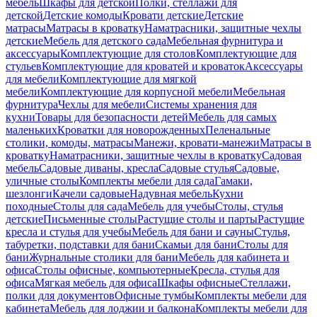
мебель
Шкафы для детской
Полки, стеллажи для
детской
Детские комоды
Кровати детские
Детские
матрасы
Матрасы в кроватку
Наматрасники, защитные чехлы
детские
Мебель для детского сада
Мебельная фурнитура и
аксессуары
Комплектующие для столов
Комплектующие для
стульев
Комплектующие для кроватей и кроваток
Аксессуары
для мебели
Комплектующие для мягкой
мебели
Комплектующие для корпусной мебели
Мебельная
фурнитура
Чехлы для мебели
Системы хранения для
кухни
Товары для безопасности детей
Мебель для самых
маленьких
Кроватки для новорожденных
Пеленальные
столики, комоды, матрасы
Манежи, кровати-манежи
Матрасы в
кроватку
Наматрасники, защитные чехлы в кроватку
Садовая
мебель
Садовые диваны, кресла
Садовые стулья
Садовые,
уличные столы
Комплекты мебели для сада
Гамаки,
шезлонги
Качели садовые
Надувная мебель
Кухни
походные
Столы для сада
Мебель для учебы
Столы, стулья
детские
Письменные столы
Растущие столы и парты
Растущие
кресла и стулья для учебы
Мебель для бани и сауны
Стулья,
табуретки, подставки для бани
Скамьи для бани
Столы для
бани
Журнальные столики для бани
Мебель для кабинета и
офиса
Столы офисные, компьютерные
Кресла, стулья для
офиса
Мягкая мебель для офиса
Шкафы офисные
Стеллажи,
полки для документов
Офисные тумбы
Комплекты мебели для
кабинета
Мебель для лоджии и балкона
Комплекты мебели для