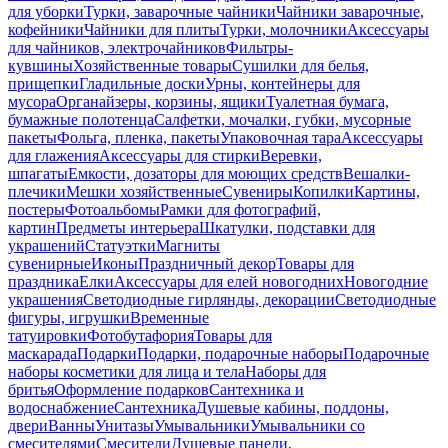
для уборки
Турки, заварочные чайники
Чайники заварочные,
кофейники
Чайники для плиты
Турки, молочники
Аксессуары
для чайников, электрочайников
Фильтры-
кувшины
Хозяйственные товары
Сушилки для белья,
прищепки
Гладильные доски
Урны, контейнеры для
мусора
Органайзеры, корзины, ящики
Туалетная бумага,
бумажные полотенца
Салфетки, мочалки, губки, мусорные
пакеты
Фольга, пленка, пакеты
Упаковочная тара
Аксессуары
для глажения
Аксессуары для стирки
Веревки,
шпагаты
Емкости, дозаторы для моющих средств
Вешалки-
плечики
Мешки хозяйственные
Сувениры
Копилки
Картины,
постеры
Фотоальбомы
Рамки для фотографий,
картин
Предметы интерьера
Шкатулки, подставки для
украшений
Статуэтки
Магниты
сувенирные
Иконы
Праздничный декор
Товары для
праздника
Елки
Аксессуары для елей новогодних
Новогодние
украшения
Светодиодные гирлянды, декорации
Светодиодные
фигуры, игрушки
Временные
татуировки
Фотобутафория
Товары для
маскарада
Подарки
Подарки, подарочные наборы
Подарочные
наборы косметики для лица и тела
Наборы для
бритья
Оформление подарков
Сантехника и
водоснабжение
Сантехника
Душевые кабины, поддоны,
двери
Ванны
Унитазы
Умывальники
Умывальники со
смесителями
Смесители
Душевые панели,