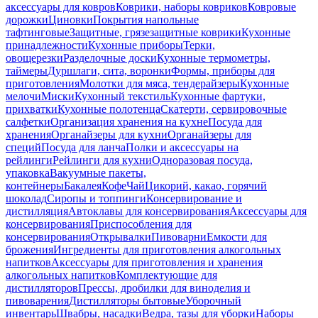
аксессуары для ковров
Коврики, наборы ковриков
Ковровые
дорожки
Циновки
Покрытия напольные
тафтинговые
Защитные, грязезащитные коврики
Кухонные
принадлежности
Кухонные приборы
Терки,
овощерезки
Разделочные доски
Кухонные термометры,
таймеры
Дуршлаги, сита, воронки
Формы, приборы для
приготовления
Молотки для мяса, тендерайзеры
Кухонные
мелочи
Миски
Кухонный текстиль
Кухонные фартуки,
прихватки
Кухонные полотенца
Скатерти, сервировочные
салфетки
Организация хранения на кухне
Посуда для
хранения
Органайзеры для кухни
Органайзеры для
специй
Посуда для ланча
Полки и аксессуары на
рейлинги
Рейлинги для кухни
Одноразовая посуда,
упаковка
Вакуумные пакеты,
контейнеры
Бакалея
Кофе
Чай
Цикорий, какао, горячий
шоколад
Сиропы и топпинги
Консервирование и
дистилляция
Автоклавы для консервирования
Аксессуары для
консервирования
Приспособления для
консервирования
Открывалки
Пивоварни
Емкости для
брожения
Ингредиенты для приготовления алкогольных
напитков
Аксессуары для приготовления и хранения
алкогольных напитков
Комплектующие для
дистилляторов
Прессы, дробилки для виноделия и
пивоварения
Дистилляторы бытовые
Уборочный
инвентарь
Швабры, насадки
Ведра, тазы для уборки
Наборы