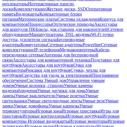
репликаторы
Интерактивные панели,
доски
Комплектующие
Жесткие диски, SSD
Оперативная
память
Видеокарты
Компьютерные блоки
питания
Материнские платы
Системы охлаждения
Корпуса для
компьютеров
Процессоры
Оптические приводы
Аксессуары
для корпусов ПК
Боксы, док-станции для накопителей
Сетевое
оборудование
Маршрутизаторы, DSL-модемы
Wi-Fi точки
доступа, усилители сигнала
Беспроводные
адаптеры
Коммутаторы
Сетевые адаптеры
Powerline
Сетевые
комплектующие
IP-телефония
Медиаконвертеры
Кабели,
переходники сетевые
Антенны для беспроводной
связи
Аксессуары для компьютерной техники
Подставки для
ноутбуков
Аксессуары для ноутбуков
Очки для
компьютера
Рюкзаки для ноутбуков
Сумки, чехлы для
ноутбуков
Средства для ухода за электроникой
Программное
обеспечение
Система Умный дом
Управление умным
домом
Умные колонки, станции
Умные камеры
видеонаблюдения
Умные датчики для дома
Умные
лампы
Умные выключатели
Умные розетки
Умные
светильники
Умные светодиодные ленты
Умные реле
Умные
замки
Умные домофоны
Умные карнизы
Умные
терморегуляторы
Игровая зона
Игровые приставки
Игры для
приставок
Игровые контроллеры
Игровые ноутбуки
Игровые
компьютеры
Игровые видеокарты
Игровые мониторы
Игровые
телевизоры
Игровые мыши
Игровые клавиатуры
Игровые