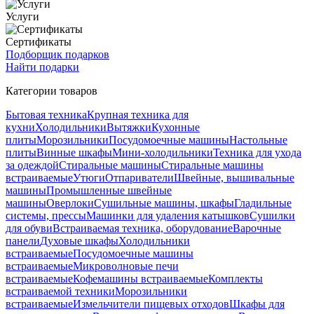
Услуги
Сертификаты
Подборщик подарков
Найти подарки
Категории товаров
Бытовая техника
Крупная техника для
кухни
Холодильники
Вытяжки
Кухонные
плиты
Морозильники
Посудомоечные машины
Настольные
плиты
Винные шкафы
Мини-холодильники
Техника для ухода
за одеждой
Стиральные машины
Стиральные машины
встраиваемые
Утюги
Отпариватели
Швейные, вышивальные
машины
Промышленные швейные
машины
Оверлоки
Сушильные машины, шкафы
Гладильные
системы, прессы
Машинки для удаления катышков
Сушилки
для обуви
Встраиваемая техника, оборудование
Варочные
панели
Духовые шкафы
Холодильники
встраиваемые
Посудомоечные машины
встраиваемые
Микроволновые печи
встраиваемые
Кофемашины встраиваемые
Комплекты
встраиваемой техники
Морозильники
встраиваемые
Измельчители пищевых отходов
Шкафы для