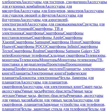
хлебопечек
Аксессуары для тостеров, сэндвичниц
Аксессуары
для кухонных комбайнов
Аксессуары для
мясорубок
Аксессуары для блендеров, миксеров
Аксессуары
для сушилок овощей и фруктов
Аксессуары для
йогуртниц
Аксессуары для аэрогрилей,
электрогрилей
Аксессуары для соковыжималок
Средства для
ухода за техникой
Смартфоны, ТВ и
электроника
Смартфоны
Смартфоны
Смартфоны
восстановленные
Смартфоны Apple
Смартфоны
Xiaomi
Смартфоны Samsung
Смартфоны Honor
Смартфоны
Huawei
Смартфоны POCO
Смартфоны Infinix
Смартфоны
Tecno
Смартфоны Realme
Смартфоны Samsung Galaxy S26
series
Кнопочные телефоны
Складные смартфоны
Телевизоры,
мониторы
Телевизоры
Мониторы
Мониторы-телевизоры
ТВ-
приставки и медиаплееры
Проекторы
Проекционные
экраны
Профессиональные дисплеи
Планшеты, электронные
книги
Планшеты
Электронные книги
Графические
планшеты
Блокноты электронные
Чехлы, бамперы для
планшетов
Аксессуары для планшетов,
смартфонов
Аксессуары для электронных книг
Смарт-часы,
аксессуары
Умные часы
Фитнес-браслеты
Умные часы
детские
Умные часы, фитнес-браслеты
Ремешки, аксессуары
для умных часов
Кабели для умных часов
Аксессуары для
смартфонов, планшетов
Зарядные устройства для телефонов,
планшетов
Чехлы, защитные стекла для телефонов
Чехлы для