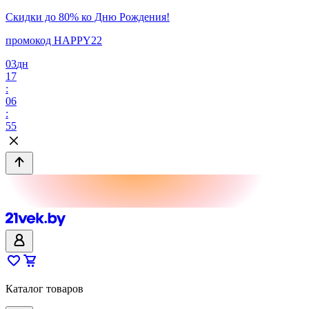
Скидки до 80% ко Дню Рождения!
промокод HAPPY22
03
дн
17
:
06
:
55
Каталог товаров