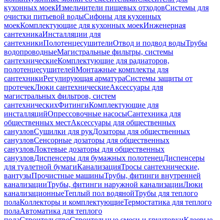
кухонных моек
Измельчители пищевых отходов
Системы для
очистки питьевой воды
Сифоны для кухонных
моек
Комплектующие для кухонных моек
Инженерная
сантехника
Инсталляции для
сантехники
Полотенцесушители
Отвод и подвод воды
Трубы
водопроводные
Магистральные фильтры, системы
сантехнические
Комплектующие для радиаторов,
полотенцесушителей
Монтажные комплекты для
сантехники
Регулирующая арматура
Системы защиты от
протечек
Люки сантехнические
Аксессуары для
магистральных фильтров, систем
сантехнических
Фитинги
Комплектующие для
инсталляций
Опрессовочные насосы
Сантехника для
общественных мест
Аксессуары для общественных
санузлов
Сушилки для рук
Дозаторы для общественных
санузлов
Сенсорные дозаторы для общественных
санузлов
Локтевые дозаторы для общественных
санузлов
Диспенсеры для бумажных полотенец
Диспенсеры
для туалетной бумаги
Канализация
Тросы сантехнические,
вантузы
Прочистные машины
Трубы, фитинги внутренней
канализации
Трубы, фитинги наружной канализации
Люки
канализационные
Теплый пол водяной
Трубы для теплого
пола
Коллекторы и комплектующие
Термостатика для теплого
пола
Автоматика для теплого
пола
Строительство
Строительные смеси и грунтовки
Клеевые