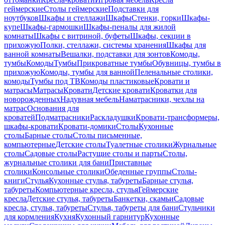
геймерские
Столы геймерские
Подставки для
ноутбуков
Шкафы и стеллажи
Шкафы
Стенки, горки
Шкафы-
купе
Шкафы-гармошки
Шкафы-пеналы для жилой
комнаты
Шкафы с витриной, буфеты
Шкафы, секции в
прихожую
Полки, стеллажи, системы хранения
Шкафы для
ванной комнаты
Вешалки, подставки для зонтов
Комоды,
тумбы
Комоды
Тумбы
Прикроватные тумбы
Обувницы, тумбы в
прихожую
Комоды, тумбы для ванной
Пеленальные столики,
комоды
Тумбы под ТВ
Комоды пластиковые
Кровати и
матрасы
Матрасы
Кровати
Детские кровати
Кроватки для
новорожденных
Надувная мебель
Наматрасники, чехлы на
матрас
Основания для
кроватей
Подматрасники
Раскладушки
Кровати-трансформеры,
шкафы-кровати
Кровати-домики
Столы
Кухонные
столы
Барные столы
Столы письменные,
компьютерные
Детские столы
Туалетные столики
Журнальные
столы
Садовые столы
Растущие столы и парты
Столы,
журнальные столики для бани
Приставные
столики
Консольные столики
Обеденные группы
Столы-
книги
Стулья
Кухонные стулья, табуреты
Барные стулья,
табуреты
Компьютерные кресла, стулья
Геймерские
кресла
Детские стулья, табуреты
Банкетки, скамьи
Садовые
кресла, стулья, табуреты
Стулья, табуреты для бани
Стульчики
для кормления
Кухня
Кухонный гарнитур
Кухонные