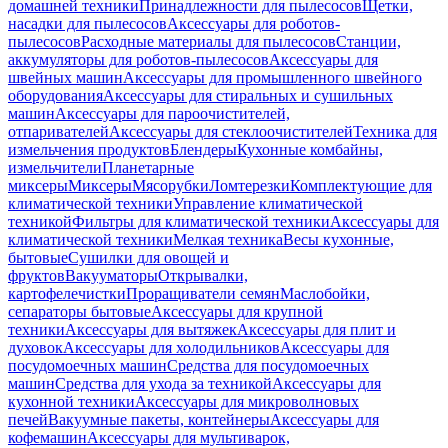
домашней техники
Принадлежности для пылесосов
Щетки,
насадки для пылесосов
Аксессуары для роботов-
пылесосов
Расходные материалы для пылесосов
Станции,
аккумуляторы для роботов-пылесосов
Аксессуары для
швейных машин
Аксессуары для промышленного швейного
оборудования
Аксессуары для стиральных и сушильных
машин
Аксессуары для пароочистителей,
отпаривателей
Аксессуары для стеклоочистителей
Техника для
измельчения продуктов
Блендеры
Кухонные комбайны,
измельчители
Планетарные
миксеры
Миксеры
Мясорубки
Ломтерезки
Комплектующие для
климатической техники
Управление климатической
техникой
Фильтры для климатической техники
Аксессуары для
климатической техники
Мелкая техника
Весы кухонные,
бытовые
Сушилки для овощей и
фруктов
Вакууматоры
Открывалки,
картофелечистки
Проращиватели семян
Маслобойки,
сепараторы бытовые
Аксессуары для крупной
техники
Аксессуары для вытяжек
Аксессуары для плит и
духовок
Аксессуары для холодильников
Аксессуары для
посудомоечных машин
Средства для посудомоечных
машин
Средства для ухода за техникой
Аксессуары для
кухонной техники
Аксессуары для микроволновых
печей
Вакуумные пакеты, контейнеры
Аксессуары для
кофемашин
Аксессуары для мультиварок,