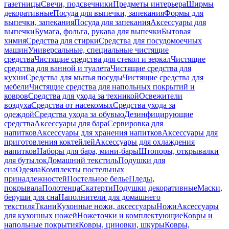
газетницы
Свечи, подсвечники
Предметы интерьера
Ширмы
декоративные
Посуда для выпечки, запекания
Формы для
выпечки, запекания
Посуда для запекания
Аксессуары для
выпечки
Бумага, фольга, рукава для выпечки
Бытовая
химия
Средства для стирки
Средства для посудомоечных
машин
Универсальные, специальные чистящие
средства
Чистящие средства для стекол и зеркал
Чистящие
средства для ванной и туалета
Чистящие средства для
кухни
Средства для мытья посуды
Чистящие средства для
мебели
Чистящие средства для напольных покрытий и
ковров
Средства для ухода за техникой
Освежители
воздуха
Средства от насекомых
Средства ухода за
одеждой
Средства ухода за обувью
Дезинфицирующие
средства
Аксессуары для бара
Сервировка для
напитков
Аксессуары для хранения напитков
Аксессуары для
приготовления коктейлей
Аксессуары для охлаждения
напитков
Наборы для бара, мини-бары
Штопоры, открывалки
для бутылок
Домашний текстиль
Подушки для
сна
Одеяла
Комплекты постельных
принадлежностей
Постельное белье
Пледы,
покрывала
Полотенца
Скатерти
Подушки декоративные
Маски,
беруши для сна
Наполнители для домашнего
текстиля
Ткани
Кухонные ножи, аксессуары
Ножи
Аксессуары
для кухонных ножей
Ножеточки и комплектующие
Ковры и
напольные покрытия
Ковры, циновки, шкуры
Ковры,