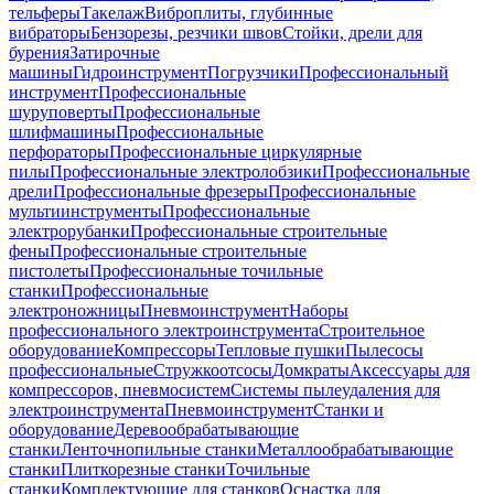
тельферы
Такелаж
Виброплиты, глубинные
вибраторы
Бензорезы, резчики швов
Стойки, дрели для
бурения
Затирочные
машины
Гидроинструмент
Погрузчики
Профессиональный
инструмент
Профессиональные
шуруповерты
Профессиональные
шлифмашины
Профессиональные
перфораторы
Профессиональные циркулярные
пилы
Профессиональные электролобзики
Профессиональные
дрели
Профессиональные фрезеры
Профессиональные
мультиинструменты
Профессиональные
электрорубанки
Профессиональные строительные
фены
Профессиональные строительные
пистолеты
Профессиональные точильные
станки
Профессиональные
электроножницы
Пневмоинструмент
Наборы
профессионального электроинструмента
Строительное
оборудование
Компрессоры
Тепловые пушки
Пылесосы
профессиональные
Стружкоотсосы
Домкраты
Аксессуары для
компрессоров, пневмосистем
Системы пылеудаления для
электроинструмента
Пневмоинструмент
Станки и
оборудование
Деревообрабатывающие
станки
Ленточнопильные станки
Металлообрабатывающие
станки
Плиткорезные станки
Точильные
станки
Комплектующие для станков
Оснастка для