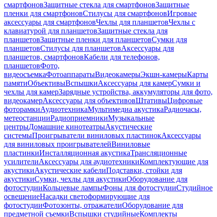
смартфонов
Защитные стекла для смартфонов
Защитные
пленки для смартфонов
Стилусы для смартфонов
Игровые
аксессуары для смартфонов
Чехлы для планшетов
Чехлы с
клавиатурой для планшетов
Защитные стекла для
планшетов
Защитные пленки для планшетов
Сумки для
планшетов
Стилусы для планшетов
Аксессуары для
планшетов, смартфонов
Кабели для телефонов,
планшетов
Фото,
видеосъемка
Фотоаппараты
Видеокамеры
Экшн-камеры
Карты
памяти
Объективы
Вспышки
Аксессуары для камер
Сумки и
чехлы для камер
Зарядные устройства, аккумуляторы для фото,
видеокамер
Аксессуары для объективов
Штативы
Цифровые
фоторамки
Аудиотехника
Мультимедиа акустика
Радиочасы,
метеостанции
Радиоприемники
Музыкальные
центры
Домашние кинотеатры
Акустические
системы
Проигрыватели виниловых пластинок
Аксессуары
для виниловых проигрывателей
Виниловые
пластинки
Инсталляционная акустика
Трансляционные
усилители
Аксессуары для аудиотехники
Комплектующие для
акустики
Акустические кабели
Подставки, стойки для
акустики
Сумки, чехлы для акустики
Оборудование для
фотостудии
Кольцевые лампы
Фоны для фотостудии
Студийное
освещение
Насадки светоформирующие для
фотостудии
Фотозонты, отражатели
Оборудование для
предметной съемки
Вспышки студийные
Комплекты