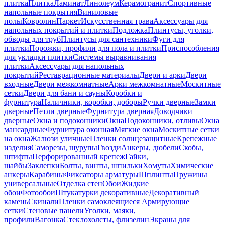
плитка
Плитка
Ламинат
Линолеум
Керамогранит
Спортивные
напольные покрытия
Виниловые
полы
Ковролин
Паркет
Искусственная трава
Аксессуары для
напольных покрытий и плитки
Подложка
Плинтусы, уголки,
обводы для труб
Плинтусы для сантехники
Фуги для
плитки
Порожки, профили для пола и плитки
Приспособления
для укладки плитки
Системы выравнивания
плитки
Аксессуары для напольных
покрытий
Реставрационные материалы
Двери и арки
Двери
входные
Двери межкомнатные
Арки межкомнатные
Москитные
сетки
Двери для бани и сауны
Коробки и
фурнитура
Наличники, коробки, доборы
Ручки дверные
Замки
дверные
Петли дверные
Фурнитура дверная
Доводчики
дверные
Окна и подоконники
Окна
Подоконники, отливы
Окна
мансардные
Фурнитура оконная
Мягкие окна
Москитные сетки
на окна
Жалюзи уличные
Пленки солнцезащитные
Крепежные
изделия
Саморезы, шурупы
Гвозди
Анкеры, дюбели
Скобы,
штифты
Перфорированный крепеж
Гайки,
шайбы
Заклепки
Болты, винты, шпильки
Хомуты
Химические
анкеры
Карабины
Фиксаторы арматуры
Шплинты
Пружины
универсальные
Отделка стен
Обои
Жидкие
обои
Фотообои
Штукатурки декоративные
Декоративный
камень
Скинали
Пленки самоклеящиеся
Армирующие
сетки
Стеновые панели
Уголки, маяки,
профили
Вагонка
Стеклохолсты, флизелин
Экраны для