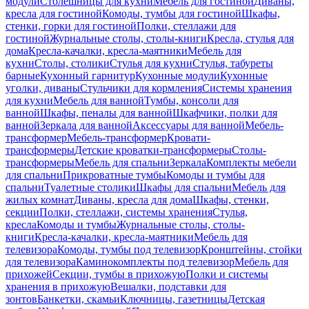
модули
Столешницы для кухни
Мебель для гостиной
Диваны,
кресла для гостиной
Комоды, тумбы для гостиной
Шкафы,
стенки, горки для гостиной
Полки, стеллажи для
гостиной
Журнальные столы, столы-книги
Кресла, стулья для
дома
Кресла-качалки, кресла-маятники
Мебель для
кухни
Столы, столики
Стулья для кухни
Стулья, табуреты
барные
Кухонный гарнитур
Кухонные модули
Кухонные
уголки, диваны
Стульчики для кормления
Системы хранения
для кухни
Мебель для ванной
Тумбы, консоли для
ванной
Шкафы, пеналы для ванной
Шкафчики, полки для
ванной
Зеркала для ванной
Аксессуары для ванной
Мебель-
трансформер
Мебель-трансформер
Кровати-
трансформеры
Детские кроватки-трансформеры
Столы-
трансформеры
Мебель для спальни
Зеркала
Комплекты мебели
для спальни
Прикроватные тумбы
Комоды и тумбы для
спальни
Туалетные столики
Шкафы для спальни
Мебель для
жилых комнат
Диваны, кресла для дома
Шкафы, стенки,
секции
Полки, стеллажи, системы хранения
Стулья,
кресла
Комоды и тумбы
Журнальные столы, столы-
книги
Кресла-качалки, кресла-маятники
Мебель для
телевизора
Комоды, тумбы под телевизор
Кронштейны, стойки
для телевизора
Каминокомплекты под телевизор
Мебель для
прихожей
Секции, тумбы в прихожую
Полки и системы
хранения в прихожую
Вешалки, подставки для
зонтов
Банкетки, скамьи
Ключницы, газетницы
Детская