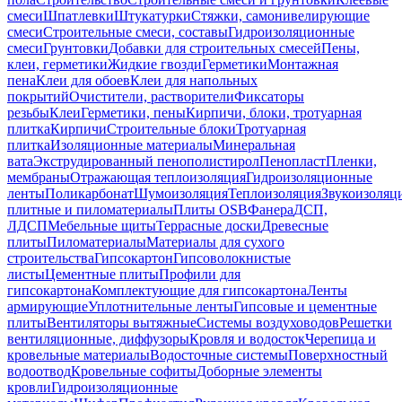
смеси
Шпатлевки
Штукатурки
Стяжки, самонивелирующие
смеси
Строительные смеси, составы
Гидроизоляционные
смеси
Грунтовки
Добавки для строительных смесей
Пены,
клеи, герметики
Жидкие гвозди
Герметики
Монтажная
пена
Клеи для обоев
Клеи для напольных
покрытий
Очистители, растворители
Фиксаторы
резьбы
Клеи
Герметики, пены
Кирпичи, блоки, тротуарная
плитка
Кирпичи
Строительные блоки
Тротуарная
плитка
Изоляционные материалы
Минеральная
вата
Экструдированный пенополистирол
Пенопласт
Пленки,
мембраны
Отражающая теплоизоляция
Гидроизоляционные
ленты
Поликарбонат
Шумоизоляция
Теплоизоляция
Звукоизоляц
плитные и пиломатериалы
Плиты OSB
Фанера
ДСП,
ЛДСП
Мебельные щиты
Террасные доски
Древесные
плиты
Пиломатериалы
Материалы для сухого
строительства
Гипсокартон
Гипсоволокнистые
листы
Цементные плиты
Профили для
гипсокартона
Комплектующие для гипсокартона
Ленты
армирующие
Уплотнительные ленты
Гипсовые и цементные
плиты
Вентиляторы вытяжные
Системы воздуховодов
Решетки
вентиляционные, диффузоры
Кровля и водосток
Черепица и
кровельные материалы
Водосточные системы
Поверхностный
водоотвод
Кровельные софиты
Доборные элементы
кровли
Гидроизоляционные