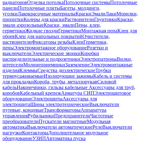
радиаторов
Отделка потолка
Потолочные системы
Потолочные
панели
Потолочные плиты
Багеты, молдинги,
уголки
Лакокрасочные материалы
Краски
Эмали
Лаки
Морилки,
пропитки
Колеры для краски
Растворители
Грунтовки
Краски,
эмали аэрозольные
Краски, эмали
Пены, клеи,
герметики
Жидкие гвозди
Герметики
Монтажная пена
Клеи для
обоев
Клеи для напольных покрытий
Очистители,
растворители
Фиксаторы резьбы
Клеи
Герметики,
пены
Электромонтажное оборудование
Розетки и
выключатели
Электрические звонки
Коробки
распределительные и подрозетники
Электропатроны
Вилки,
штепсели
Молниеприемники
Заземление
Электромонтажные
изделия
Клеммы
Средства диэлектрические
Трубки
термоусаживаемые
Изолирующие зажимы
Кабель и системы
для прокладки
Короба, трубы, металлорукав
Силовой
кабель
Наконечники, гильзы кабельные
Аксессуары для труб,
коробов
Кабельный крепеж
Арматура СИП
Электрощитовое
оборудование
Электрощиты
Аксессуары для
электрощита
Шины электротехнические
Выключатели
путевые, концевые
Трансформаторы
Аппаратура
управления
Рубильники
Предохранители
Частотные
преобразователи
Пускатели магнитные
Модульная
автоматика
Выключатели автоматические
Реле
Выключатели
нагрузки
Контакторы
Дополнительное модульное
оборудование
УЗИП
Автоматика пуска