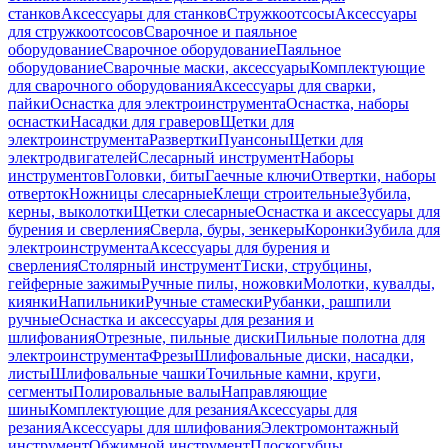
станков
Аксессуары для станков
Стружкоотсосы
Аксессуары
для стружкоотсосов
Сварочное и паяльное
оборудование
Сварочное оборудование
Паяльное
оборудование
Сварочные маски, аксессуары
Комплектующие
для сварочного оборудования
Аксессуары для сварки,
пайки
Оснастка для электроинструмента
Оснастка, наборы
оснастки
Насадки для граверов
Щетки для
электроинструмента
Развертки
Пуансоны
Щетки для
электродвигателей
Слесарный инструмент
Наборы
инструментов
Головки, биты
Гаечные ключи
Отвертки, наборы
отверток
Ножницы слесарные
Клещи строительные
Зубила,
керны, выколотки
Щетки слесарные
Оснастка и аксессуары для
бурения и сверления
Сверла, буры, зенкеры
Коронки
Зубила для
электроинструмента
Аксессуары для бурения и
сверления
Столярный инструмент
Тиски, струбцины,
гейферные зажимы
Ручные пилы, ножовки
Молотки, кувалды,
киянки
Напильники
Ручные стамески
Рубанки, рашпили
ручные
Оснастка и аксессуары для резания и
шлифования
Отрезные, пильные диски
Пильные полотна для
электроинструмента
Фрезы
Шлифовальные диски, насадки,
листы
Шлифовальные чашки
Точильные камни, круги,
сегменты
Полировальные валы
Направляющие
шины
Комплектующие для резания
Аксессуары для
резания
Аксессуары для шлифования
Электромонтажный
инструмент
Обжимной инструмент
Плоскогубцы,