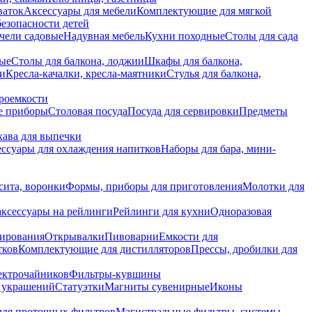
ваток
Аксессуары для мебели
Комплектующие для мягкой
безопасности детей
чели садовые
Надувная мебель
Кухни походные
Столы для сада
вые
Столы для балкона, лоджии
Шкафы для балкона,
ии
Кресла-качалки, кресла-маятники
Стулья для балкона,
роемкости
е приборы
Столовая посуда
Посуда для сервировки
Предметы
укава для выпечки
ссуары для охлаждения напитков
Наборы для бара, мини-
сита, воронки
Формы, приборы для приготовления
Молотки для
аксессуары на рейлинги
Рейлинги для кухни
Одноразовая
вирования
Открывалки
Пивоварни
Емкости для
тков
Комплектующие для дистилляторов
Прессы, дробилки для
лектрочайников
Фильтры-кувшины
я украшений
Статуэтки
Магниты сувенирные
Иконы
ля проточных фильтров
Магистральные фильтры, системы