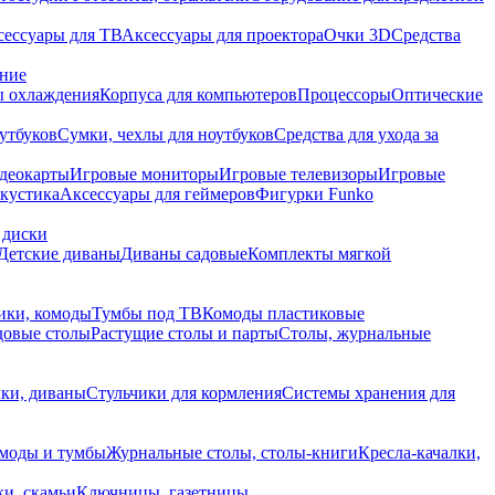
сессуары для ТВ
Аксессуары для проектора
Очки 3D
Средства
ание
 охлаждения
Корпуса для компьютеров
Процессоры
Оптические
утбуков
Сумки, чехлы для ноутбуков
Средства для ухода за
деокарты
Игровые мониторы
Игровые телевизоры
Игровые
акустика
Аксессуары для геймеров
Фигурки Funko
 диски
Детские диваны
Диваны садовые
Комплекты мягкой
ики, комоды
Тумбы под ТВ
Комоды пластиковые
довые столы
Растущие столы и парты
Столы, журнальные
ки, диваны
Стульчики для кормления
Системы хранения для
моды и тумбы
Журнальные столы, столы-книги
Кресла-качалки,
ки, скамьи
Ключницы, газетницы