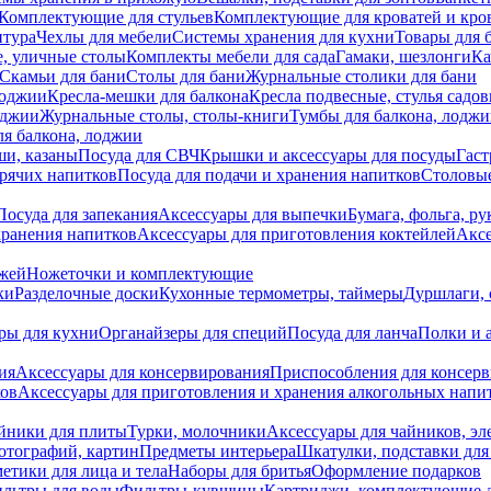
Комплектующие для стульев
Комплектующие для кроватей и кро
итура
Чехлы для мебели
Системы хранения для кухни
Товары для 
, уличные столы
Комплекты мебели для сада
Гамаки, шезлонги
Ка
Скамьи для бани
Столы для бани
Журнальные столики для бани
лоджии
Кресла-мешки для балкона
Кресла подвесные, стулья садо
оджии
Журнальные столы, столы-книги
Тумбы для балкона, лодж
я балкона, лоджии
ши, казаны
Посуда для СВЧ
Крышки и аксессуары для посуды
Гаст
орячих напитков
Посуда для подачи и хранения напитков
Столовы
Посуда для запекания
Аксессуары для выпечки
Бумага, фольга, р
хранения напитков
Аксессуары для приготовления коктейлей
Аксе
ожей
Ножеточки и комплектующие
ки
Разделочные доски
Кухонные термометры, таймеры
Дуршлаги, 
ры для кухни
Органайзеры для специй
Посуда для ланча
Полки и 
ия
Аксессуары для консервирования
Приспособления для консер
ков
Аксессуары для приготовления и хранения алкогольных напи
йники для плиты
Турки, молочники
Аксессуары для чайников, э
отографий, картин
Предметы интерьера
Шкатулки, подставки дл
етики для лица и тела
Наборы для бритья
Оформление подарков
льтры для воды
Фильтры-кувшины
Картриджи, комплектующие д