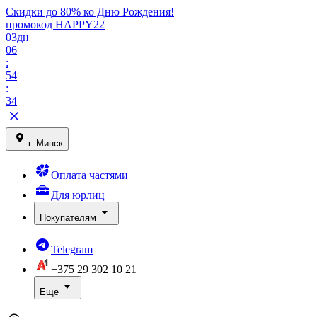
Скидки до 80% ко Дню Рождения!
промокод HAPPY22
03
дн
06
:
54
:
34
г. Минск
Оплата частями
Для юрлиц
Покупателям
Telegram
+375 29
302 10 21
Еще