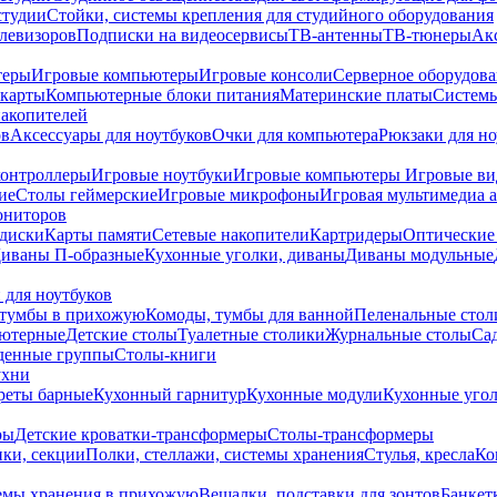
студии
Стойки, системы крепления для студийного оборудования
елевизоров
Подписки на видеосервисы
ТВ-антенны
ТВ-тюнеры
Ак
теры
Игровые компьютеры
Игровые консоли
Серверное оборудов
карты
Компьютерные блоки питания
Материнские платы
Системы
накопителей
ов
Аксессуары для ноутбуков
Очки для компьютера
Рюкзаки для но
контроллеры
Игровые ноутбуки
Игровые компьютеры
Игровые ви
ие
Столы геймерские
Игровые микрофоны
Игровая мультимедиа 
ониторов
диски
Карты памяти
Сетевые накопители
Картридеры
Оптические
иваны П-образные
Кухонные уголки, диваны
Диваны модульные
 для ноутбуков
тумбы в прихожую
Комоды, тумбы для ванной
Пеленальные стол
ьютерные
Детские столы
Туалетные столики
Журнальные столы
Са
денные группы
Столы-книги
ухни
уреты барные
Кухонный гарнитур
Кухонные модули
Кухонные угол
ры
Детские кроватки-трансформеры
Столы-трансформеры
ки, секции
Полки, стеллажи, системы хранения
Стулья, кресла
Ко
емы хранения в прихожую
Вешалки, подставки для зонтов
Банкет