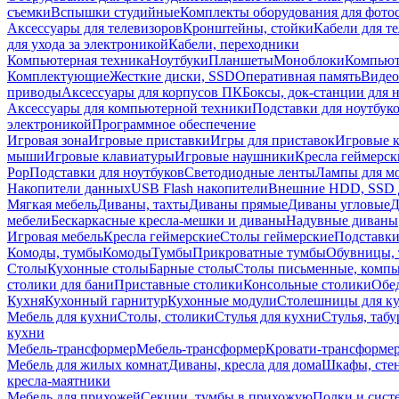
съемки
Вспышки студийные
Комплекты оборудования для фото
Аксессуары для телевизоров
Кронштейны, стойки
Кабели для т
для ухода за электроникой
Кабели, переходники
Компьютерная техника
Ноутбуки
Планшеты
Моноблоки
Компью
Комплектующие
Жесткие диски, SSD
Оперативная память
Видео
приводы
Аксессуары для корпусов ПК
Боксы, док-станции для 
Аксессуары для компьютерной техники
Подставки для ноутбук
электроникой
Программное обеспечение
Игровая зона
Игровые приставки
Игры для приставок
Игровые 
мыши
Игровые клавиатуры
Игровые наушники
Кресла геймерск
Pop
Подставки для ноутбуков
Светодиодные ленты
Лампы для м
Накопители данных
USB Flash накопители
Внешние HDD, SSD 
Мягкая мебель
Диваны, тахты
Диваны прямые
Диваны угловые
Д
мебели
Бескаркасные кресла-мешки и диваны
Надувные диваны
Игровая мебель
Кресла геймерские
Столы геймерские
Подставки
Комоды, тумбы
Комоды
Тумбы
Прикроватные тумбы
Обувницы, 
Столы
Кухонные столы
Барные столы
Столы письменные, комп
столики для бани
Приставные столики
Консольные столики
Обе
Кухня
Кухонный гарнитур
Кухонные модули
Столешницы для к
Мебель для кухни
Столы, столики
Стулья для кухни
Стулья, таб
кухни
Мебель-трансформер
Мебель-трансформер
Кровати-трансформе
Мебель для жилых комнат
Диваны, кресла для дома
Шкафы, стен
кресла-маятники
Мебель для прихожей
Секции, тумбы в прихожую
Полки и сист