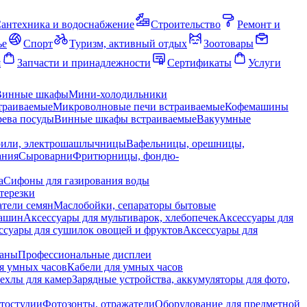
антехника и водоснабжение
Строительство
Ремонт и
ье
Спорт
Туризм, активный отдых
Зоотовары
я
Запчасти и принадлежности
Сертификаты
Услуги
Винные шкафы
Мини-холодильники
траиваемые
Микроволновые печи встраиваемые
Кофемашины
ева посуды
Винные шкафы встраиваемые
Вакуумные
рили, электрошашлычницы
Вафельницы, орешницы,
ания
Сыроварни
Фритюрницы, фондю-
а
Сифоны для газирования воды
терезки
тели семян
Маслобойки, сепараторы бытовые
машин
Аксессуары для мультиварок, хлебопечек
Аксессуары для
ссуары для сушилок овощей и фруктов
Аксессуары для
раны
Профессиональные дисплеи
я умных часов
Кабели для умных часов
ехлы для камер
Зарядные устройства, аккумуляторы для фото,
тостудии
Фотозонты, отражатели
Оборудование для предметной