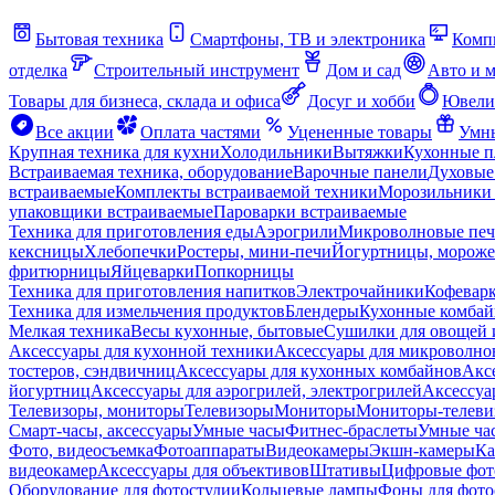
Бытовая техника
Смартфоны, ТВ и электроника
Комп
отделка
Строительный инструмент
Дом и сад
Авто и 
Товары для бизнеса, склада и офиса
Досуг и хобби
Ювели
Все акции
Оплата частями
Уцененные товары
Умны
Крупная техника для кухни
Холодильники
Вытяжки
Кухонные 
Встраиваемая техника, оборудование
Варочные панели
Духовые
встраиваемые
Комплекты встраиваемой техники
Морозильники 
упаковщики встраиваемые
Пароварки встраиваемые
Техника для приготовления еды
Аэрогрили
Микроволновые пе
кексницы
Хлебопечки
Ростеры, мини-печи
Йогуртницы, морож
фритюрницы
Яйцеварки
Попкорницы
Техника для приготовления напитков
Электрочайники
Кофевар
Техника для измельчения продуктов
Блендеры
Кухонные комбай
Мелкая техника
Весы кухонные, бытовые
Сушилки для овощей 
Аксессуары для кухонной техники
Аксессуары для микроволно
тостеров, сэндвичниц
Аксессуары для кухонных комбайнов
Акс
йогуртниц
Аксессуары для аэрогрилей, электрогрилей
Аксессуа
Телевизоры, мониторы
Телевизоры
Мониторы
Мониторы-телеви
Смарт-часы, аксессуары
Умные часы
Фитнес-браслеты
Умные ча
Фото, видеосъемка
Фотоаппараты
Видеокамеры
Экшн-камеры
Ка
видеокамер
Аксессуары для объективов
Штативы
Цифровые фот
Оборудование для фотостудии
Кольцевые лампы
Фоны для фото