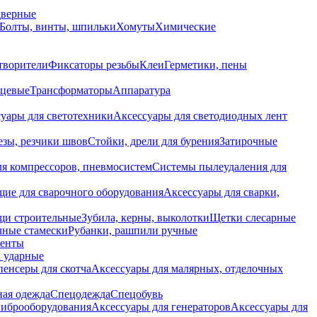
дверные
Болты, винты, шпильки
Хомуты
Химические
творители
Фиксаторы резьбы
Клеи
Герметики, пены
нцевые
Трансформаторы
Аппаратура
уары для светотехники
Аксессуары для светодиодных лент
езы, резчики швов
Стойки, дрели для бурения
Затирочные
ля компрессоров, пневмосистем
Системы пылеудаления для
ие для сварочного оборудования
Аксессуары для сварки,
щи строительные
Зубила, керны, выколотки
Щетки слесарные
чные стамески
Рубанки, рашпили ручные
енты
 ударные
енсеры для скотча
Аксессуары для малярных, отделочных
ная одежда
Спецодежда
Спецобувь
виброоборудования
Аксессуары для генераторов
Аксессуары для