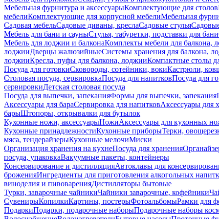
Мебельная фурнитура и аксессуары
Комплектующие для столов
мебели
Комплектующие для корпусной мебели
Мебельная фурн
Садовая мебель
Садовые диваны, кресла
Садовые стулья
Садовые
Мебель для бани и сауны
Стулья, табуретки, подставки для бани
Мебель для лоджии и балкона
Комплекты мебели для балкона, 
лоджии
Дверцы жалюзийные
Системы хранения для балкона, л
лоджии
Кресла, пуфы для балкона, лоджии
Компактные столы дл
Посуда для готовки
Сковороды, сотейники, воки
Кастрюли, ков
Столовая посуда, сервировка
Посуда для напитков
Посуда для г
сервировки
Детская столовая посуда
Посуда для выпечки, запекания
Формы для выпечки, запекания
Аксессуары для бара
Сервировка для напитков
Аксессуары для 
бары
Штопоры, открывалки для бутылок
Кухонные ножи, аксессуары
Ножи
Аксессуары для кухонных н
Кухонные принадлежности
Кухонные приборы
Терки, овощерез
мяса, тендерайзеры
Кухонные мелочи
Миски
Организация хранения на кухне
Посуда для хранения
Органайзе
посуда, упаковка
Вакуумные пакеты, контейнеры
Консервирование и дистилляция
Автоклавы для консервирован
брожения
Ингредиенты для приготовления алкогольных напит
виноделия и пивоварения
Дистилляторы бытовые
Турки, заварочные чайники
Чайники заварочные, кофейники
Ча
Сувениры
Копилки
Картины, постеры
Фотоальбомы
Рамки для ф
Подарки
Подарки, подарочные наборы
Подарочные наборы косм
Водоснабжение
Водонагреватели
Бытовые насосы
Проточные фи