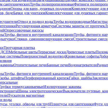
ем сантехнических
Трубы полипропиленовые
Фитинги полипроп
ддонов
Опоры для ванн, душевых поддонов
Комплектующие для 
ов, биде
Бачки для унитазов
Комплектующие для душевых гарнит
есушители
Отвод и подвод воды
Трубы водопроводные
Магистрал
антехники
Регулирующая арматура
Системы защиты от протечек
Л
ций
Опрессовочные насосы
ны
Трубы, фитинги внутренней канализации
Трубы, фитинги на
катурки
Стяжки, самонивелирующие смеси
Строительные смеси,
ки
Тротуарная плитка
ЛДСП
Мебельные щиты
Террасные доски
Древесные плиты
Пилом
ные системы
Поверхностный водоотвод
Кровельные софиты
Добо
тиляция
-камины
Отопительные печи
Банные печи
Водонагреватели
Радиат
ны
Трубы, фитинги внутренней канализации
Трубы, фитинги на
Скобы, штифты
Перфорированный крепеж
Гайки, шайбы
Заклепки
ерсальные
Трубки термоусаживаемые
Изолирующие зажимы
лектрощита
Шины электротехнические
Выключатели путевые, ко
атели
Пускатели магнитные
ки воды
усы, уголки, обводы для труб
Плинтусы для сантехники
Фуги дл