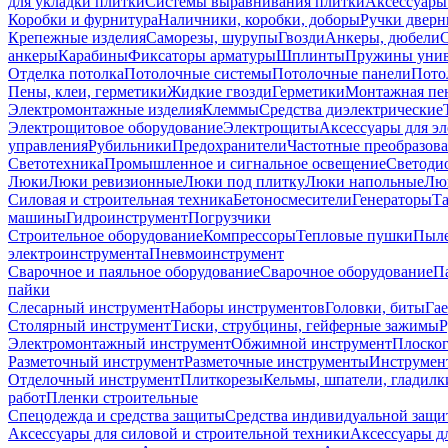
для укладки плитки
Системы выравнивания плитки
Аксессуары
Коробки и фурнитура
Наличники, коробки, доборы
Ручки дверн
Крепежные изделия
Саморезы, шурупы
Гвозди
Анкеры, дюбели
анкеры
Карабины
Фиксаторы арматуры
Шплинты
Пружины унив
Отделка потолка
Потолочные системы
Потолочные панели
Пото
Пены, клеи, герметики
Жидкие гвозди
Герметики
Монтажная пе
Электромонтажные изделия
Клеммы
Средства диэлектрические
Электрощитовое оборудование
Электрощиты
Аксессуары для э
управления
Рубильники
Предохранители
Частотные преобразов
Светотехника
Промышленное и сигнальное освещение
Светоди
Люки
Люки ревизионные
Люки под плитку
Люки напольные
Люк
Силовая и строительная техника
Бетоносмесители
Генераторы
Та
машины
Гидроинструмент
Погрузчики
Строительное оборудование
Компрессоры
Тепловые пушки
Пыле
электроинструмента
Пневмоинструмент
Сварочное и паяльное оборудование
Сварочное оборудование
П
пайки
Слесарный инструмент
Наборы инструментов
Головки, биты
Га
Столярный инструмент
Тиски, струбцины, гейферные зажимы
Р
Электромонтажный инструмент
Обжимной инструмент
Плоског
Разметочный инструмент
Разметочные инструменты
Инструмент
Отделочный инструмент
Плиткорезы
Кельмы, шпатели, гладилк
работ
Пленки строительные
Спецодежда и средства защиты
Средства индивидуальной защ
Аксессуары для силовой и строительной техники
Аксессуары дл