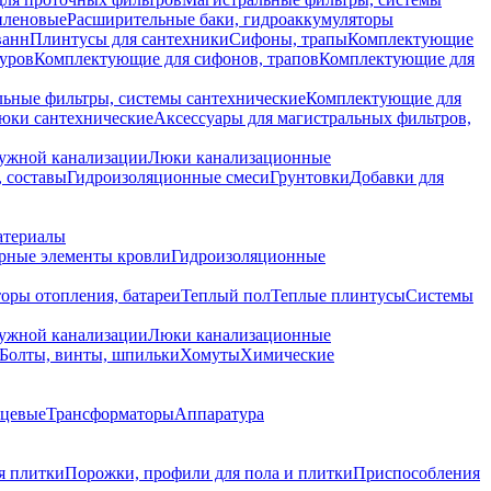
иленовые
Расширительные баки, гидроаккумуляторы
ванн
Плинтусы для сантехники
Сифоны, трапы
Комплектующие
уров
Комплектующие для сифонов, трапов
Комплектующие для
ьные фильтры, системы сантехнические
Комплектующие для
юки сантехнические
Аксессуары для магистральных фильтров,
ружной канализации
Люки канализационные
 составы
Гидроизоляционные смеси
Грунтовки
Добавки для
атериалы
рные элементы кровли
Гидроизоляционные
оры отопления, батареи
Теплый пол
Теплые плинтусы
Системы
ружной канализации
Люки канализационные
Болты, винты, шпильки
Хомуты
Химические
нцевые
Трансформаторы
Аппаратура
я плитки
Порожки, профили для пола и плитки
Приспособления