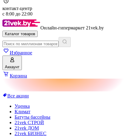
контакт-центр
с
8:00
до
22:00
Онлайн-гипермаркет 21vek.by
Каталог товаров
Избранное
Аккаунт
Корзина
Все акции
Уценка
Климат
Батуты бассейны
21vek СТРОЙ
21vek ДОМ
21vek БИЗНЕС