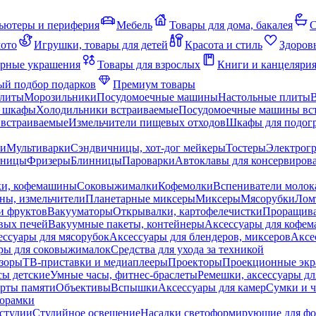
ьютеры и периферия
Мебель
Товары для дома, бакалея
С
мото
Игрушки, товары для детей
Красота и стиль
Здоров
рные украшения
Товары для взрослых
Книги и канцеляри
й подбор подарков
Премиум товары
плиты
Морозильники
Посудомоечные машины
Настольные плиты
 шкафы
Холодильники встраиваемые
Посудомоечные машины вс
встраиваемые
Измельчители пищевых отходов
Шкафы для подогр
чи
Мультиварки
Сэндвичницы, хот-дог мейкеры
Тостеры
Электрог
еницы
Фризеры
Блинницы
Пароварки
Автоклавы для консервиров
ки, кофемашины
Соковыжималки
Кофемолки
Вспениватели молок
ны, измельчители
Планетарные миксеры
Миксеры
Мясорубки
Лом
и фруктов
Вакууматоры
Открывалки, картофелечистки
Проращива
вых печей
Вакуумные пакеты, контейнеры
Аксессуары для кофе
ессуары для мясорубок
Аксессуары для блендеров, миксеров
Аксе
ры для соковыжималок
Средства для ухода за техникой
зоры
ТВ-приставки и медиаплееры
Проекторы
Проекционные эк
сы детские
Умные часы, фитнес-браслеты
Ремешки, аксессуары дл
рты памяти
Объективы
Вспышки
Аксессуары для камер
Сумки и ч
орамки
студии
Студийное освещение
Насадки светоформирующие для фо