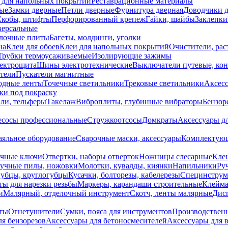
 для напольных покрытий
Реставрационные материалы
ые
Замки дверные
Петли дверные
Фурнитура дверная
Доводчики 
Скобы, штифты
Перфорированный крепеж
Гайки, шайбы
Заклепки
ерсальные
лочные плиты
Багеты, молдинги, уголки
на
Клеи для обоев
Клеи для напольных покрытий
Очистители, рас
Трубки термоусаживаемые
Изолирующие зажимы
лектрощита
Шины электротехнические
Выключатели путевые, ко
атели
Пускатели магнитные
одные ленты
Точечные светильники
Трековые светильники
Аксесс
и под покраску
ли, тельферы
Такелаж
Виброплиты, глубинные вибраторы
Бензор
сосы профессиональные
Стружкоотсосы
Домкраты
Аксессуары д
аяльное оборудование
Сварочные маски, аксессуары
Комплектующ
ечные ключи
Отвертки, наборы отверток
Ножницы слесарные
Кле
учные пилы, ножовки
Молотки, кувалды, киянки
Напильники
Ру
убцы, круглогубцы
Кусачки, болторезы, кабелерезы
Специнструм
ы для нарезки резьбы
Маркеры, карандаши строительные
Клейма
и
Малярный, отделочный инструмент
Скотч, ленты малярные
Дисп
иты
Огнетушители
Сумки, пояса для инструментов
Производствен
я бензорезов
Аксессуары для бетоносмесителей
Аксессуары для 