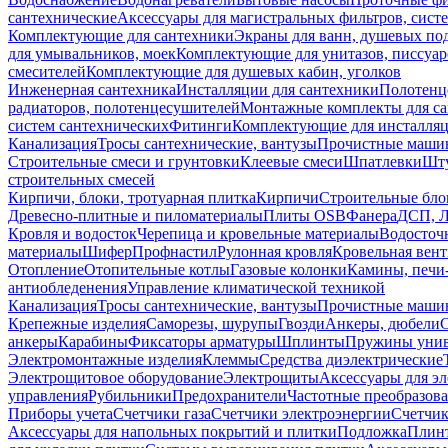
сантехнические
Аксессуары для магистральных фильтров, сист
Комплектующие для сантехники
Экраны для ванн, душевых по
для умывальников, моек
Комплектующие для унитазов, писсуар
смесителей
Комплектующие для душевых кабин, уголков
Инженерная сантехника
Инсталляции для сантехники
Полотенц
радиаторов, полотенцесушителей
Монтажные комплекты для с
систем сантехнических
Фитинги
Комплектующие для инсталля
Канализация
Тросы сантехнические, вантузы
Прочистные маши
Строительные смеси и грунтовки
Клеевые смеси
Шпатлевки
Шту
строительных смесей
Кирпичи, блоки, тротуарная плитка
Кирпичи
Строительные бло
Древесно-плитные и пиломатериалы
Плиты OSB
Фанера
ДСП, 
Кровля и водосток
Черепица и кровельные материалы
Водосточ
материалы
Шифер
Профнастил
Рулонная кровля
Кровельная вен
Отопление
Отопительные котлы
Газовые колонки
Камины, печи
антиобледенения
Управление климатической техникой
Канализация
Тросы сантехнические, вантузы
Прочистные маши
Крепежные изделия
Саморезы, шурупы
Гвозди
Анкеры, дюбели
анкеры
Карабины
Фиксаторы арматуры
Шплинты
Пружины унив
Электромонтажные изделия
Клеммы
Средства диэлектрические
Электрощитовое оборудование
Электрощиты
Аксессуары для э
управления
Рубильники
Предохранители
Частотные преобразов
Приборы учета
Счетчики газа
Счетчики электроэнергии
Счетчи
Аксессуары для напольных покрытий и плитки
Подложка
Плинт