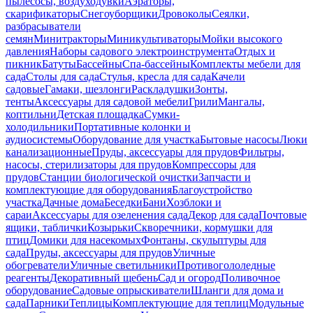
пылесосы, воздуходувки
Аэраторы,
скарификаторы
Снегоуборщики
Дровоколы
Сеялки,
разбрасыватели
семян
Минитракторы
Миникультиваторы
Мойки высокого
давления
Наборы садового электроинструмента
Отдых и
пикник
Батуты
Бассейны
Спа-бассейны
Комплекты мебели для
сада
Столы для сада
Стулья, кресла для сада
Качели
садовые
Гамаки, шезлонги
Раскладушки
Зонты,
тенты
Аксессуары для садовой мебели
Грили
Мангалы,
коптильни
Детская площадка
Сумки-
холодильники
Портативные колонки и
аудиосистемы
Оборудование для участка
Бытовые насосы
Люки
канализационные
Пруды, аксессуары для прудов
Фильтры,
насосы, стерилизаторы для прудов
Компрессоры для
прудов
Станции биологической очистки
Запчасти и
комплектующие для оборудования
Благоустройство
участка
Дачные дома
Беседки
Бани
Хозблоки и
сараи
Аксессуары для озеленения сада
Декор для сада
Почтовые
ящики, таблички
Козырьки
Скворечники, кормушки для
птиц
Домики для насекомых
Фонтаны, скульптуры для
сада
Пруды, аксессуары для прудов
Уличные
обогреватели
Уличные светильники
Противогололедные
реагенты
Декоративный щебень
Сад и огород
Поливочное
оборудование
Садовые опрыскиватели
Шланги для дома и
сада
Парники
Теплицы
Комплектующие для теплиц
Модульные