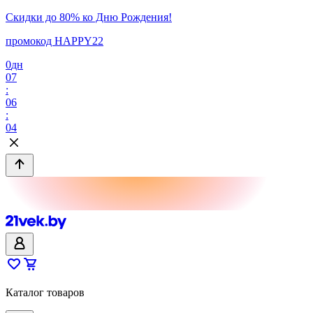
Скидки до 80% ко Дню Рождения!
промокод HAPPY22
0
дн
07
:
06
:
04
Каталог товаров