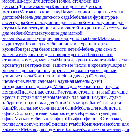
мебель
Шкафы для детской
Полки, стеллажи для
детской
Детские комоды
Кровати детские
Детские
матрасы
Матрасы в кроватку
Наматрасники, защитные чехлы
детские
Мебель для детского сада
Мебельная фурнитура и
аксессуары
Комплектующие для столов
Комплектующие для
стульев
Комплектующие для кроватей и кроваток
Аксессуары
для мебели
Комплектующие для мягкой
мебели
Комплектующие для корпусной мебели
Мебельная
фурнитура
Чехлы для мебели
Системы хранения для
кухни
Товары для безопасности детей
Мебель для самых
маленьких
Кроватки для новорожденных
Пеленальные
столики, комоды, матрасы
Манежи, кровати-манежи
Матрасы в
кроватку
Наматрасники, защитные чехлы в кроватку
Садовая
мебель
Садовые диваны, кресла
Садовые стулья
Садовые,
уличные столы
Комплекты мебели для сада
Гамаки,
шезлонги
Качели садовые
Надувная мебель
Кухни
походные
Столы для сада
Мебель для учебы
Столы, стулья
детские
Письменные столы
Растущие столы и парты
Растущие
кресла и стулья для учебы
Мебель для бани и сауны
Стулья,
табуретки, подставки для бани
Скамьи для бани
Столы для
бани
Журнальные столики для бани
Мебель для кабинета и
офиса
Столы офисные, компьютерные
Кресла, стулья для
офиса
Мягкая мебель для офиса
Шкафы офисные
Стеллажи,
полки для документов
Офисные тумбы
Комплекты мебели для
кабинета
Мебель для лоджии и балкона
Комплекты мебели для