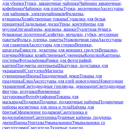
для уборки
Турки, заварочные чайники
Чайники заварочные,
кофейники
Чайники для плиты
Турки, молочники
Аксессуары
для чайников, электрочайников
Фильтры-
кувшины
Хозяйственные товары
Сушилки для белья,
прищепки
Гладильные доски
Урны, контейнеры для
мусора
Органайзеры, корзины, ящики
Туалетная бумага,
бумажные полотенца
Салфетки, мочалки, губки, мусорные
пакеты
Фольга, пленка, пакеты
Упаковочная тара
Аксессуары
для глажения
Аксессуары для стирки
Веревки,
шпагаты
Емкости, дозаторы для моющих средств
Вешалки-
плечики
Мешки хозяйственные
Сувениры
Копилки
Картины,
постеры
Фотоальбомы
Рамки для фотографий,
картин
Предметы интерьера
Шкатулки, подставки для
украшений
Статуэтки
Магниты
сувенирные
Иконы
Праздничный декор
Товары для
праздника
Елки
Аксессуары для елей новогодних
Новогодние
украшения
Светодиодные гирлянды, декорации
Светодиодные
фигуры, игрушки
Временные
татуировки
Фотобутафория
Товары для
маскарада
Подарки
Подарки, подарочные наборы
Подарочные
наборы косметики для лица и тела
Наборы для
бритья
Оформление подарков
Сантехника и
водоснабжение
Сантехника
Душевые кабины, поддоны,
двери
Ванны
Унитазы
Умывальники
Умывальники со
смесителями
Смесители
Душевые панели,