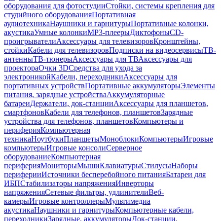
оборудования для фотостудии
Стойки, системы крепления для
студийного оборудования
Портативная
аудиотехника
Наушники и гарнитуры
Портативные колонки,
акустика
Умные колонки
MP3-плееры
Диктофоны
CD-
проигрыватели
Аксессуары для телевизоров
Кронштейны,
стойки
Кабели для телевизоров
Подписки на видеосервисы
ТВ-
антенны
ТВ-тюнеры
Аксессуары для ТВ
Аксессуары для
проектора
Очки 3D
Средства для ухода за
электроникой
Кабели, переходники
Аксессуары для
портативных устройств
Портативные аккумуляторы
Элементы
питания, зарядные устройства
Аккумуляторные
батареи
Держатели, док-станции
Аксессуары для планшетов,
смартфонов
Кабели для телефонов, планшетов
Зарядные
устройства для телефонов, планшетов
Компьютеры и
периферия
Компьютерная
техника
Ноутбуки
Планшеты
Моноблоки
Компьютеры
Игровые
компьютеры
Игровые консоли
Серверное
оборудование
Компьютерная
периферия
Мониторы
Мыши
Клавиатуры
Стилусы
Наборы
периферии
Источники бесперебойного питания
Батареи для
ИБП
Стабилизаторы напряжения
Инверторы
напряжения
Сетевые фильтры, удлинители
Веб-
камеры
Игровые контроллеры
Мультимедиа
акустика
Наушники и гарнитуры
Компьютерные кабели,
переходники
Зарядные, аккумуляторы
Док-станции,