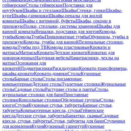
геймерские
Столы геймерские
Подставки для
ноутбуков
Шкафы и стеллажи
Шкафы
Стенки, горки
Шкафы-
купе
Шкафы-гармошки
Шкафы-пеналы для жилой
комнаты
Шкафы с витриной, буфеты
Шкафы, секции в
прихожую
Полки, стеллажи, системы хранения
Шкафы для
ванной комнаты
Вешалки, подставки для зонтов
Комоды,
тумбы
Комоды
Тумбы
Прикроватные тумбы
Обувницы, тумбы в
прихожую
Комоды, тумбы для ванной
Пеленальные столики,
комоды
Тумбы под ТВ
Комоды пластиковые
Кровати и
матрасы
Матрасы
Кровати
Детские кровати
Кроватки для
новорожденных
Надувная мебель
Наматрасники, чехлы на
матрас
Основания для
кроватей
Подматрасники
Раскладушки
Кровати-трансформеры,
шкафы-кровати
Кровати-домики
Столы
Кухонные
столы
Барные столы
Столы письменные,
компьютерные
Детские столы
Туалетные столики
Журнальные
столы
Садовые столы
Растущие столы и парты
Столы,
журнальные столики для бани
Приставные
столики
Консольные столики
Обеденные группы
Столы-
книги
Стулья
Кухонные стулья, табуреты
Барные стулья,
табуреты
Компьютерные кресла, стулья
Геймерские
кресла
Детские стулья, табуреты
Банкетки, скамьи
Садовые
кресла, стулья, табуреты
Стулья, табуреты для бани
Стульчики
для кормления
Кухня
Кухонный гарнитур
Кухонные