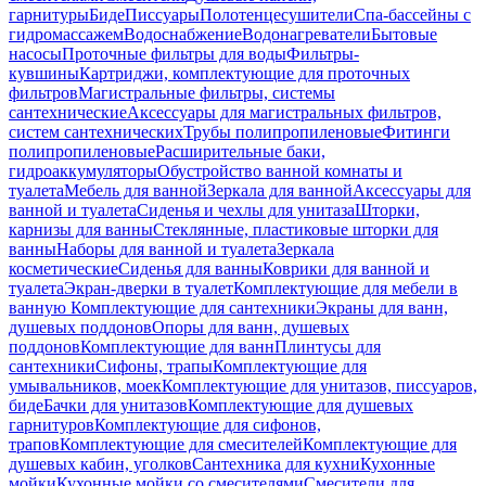
гарнитуры
Биде
Писсуары
Полотенцесушители
Спа-бассейны с
гидромассажем
Водоснабжение
Водонагреватели
Бытовые
насосы
Проточные фильтры для воды
Фильтры-
кувшины
Картриджи, комплектующие для проточных
фильтров
Магистральные фильтры, системы
сантехнические
Аксессуары для магистральных фильтров,
систем сантехнических
Трубы полипропиленовые
Фитинги
полипропиленовые
Расширительные баки,
гидроаккумуляторы
Обустройство ванной комнаты и
туалета
Мебель для ванной
Зеркала для ванной
Аксессуары для
ванной и туалета
Сиденья и чехлы для унитаза
Шторки,
карнизы для ванны
Стеклянные, пластиковые шторки для
ванны
Наборы для ванной и туалета
Зеркала
косметические
Сиденья для ванны
Коврики для ванной и
туалета
Экран-дверки в туалет
Комплектующие для мебели в
ванную
Комплектующие для сантехники
Экраны для ванн,
душевых поддонов
Опоры для ванн, душевых
поддонов
Комплектующие для ванн
Плинтусы для
сантехники
Сифоны, трапы
Комплектующие для
умывальников, моек
Комплектующие для унитазов, писсуаров,
биде
Бачки для унитазов
Комплектующие для душевых
гарнитуров
Комплектующие для сифонов,
трапов
Комплектующие для смесителей
Комплектующие для
душевых кабин, уголков
Сантехника для кухни
Кухонные
мойки
Кухонные мойки со смесителями
Смесители для