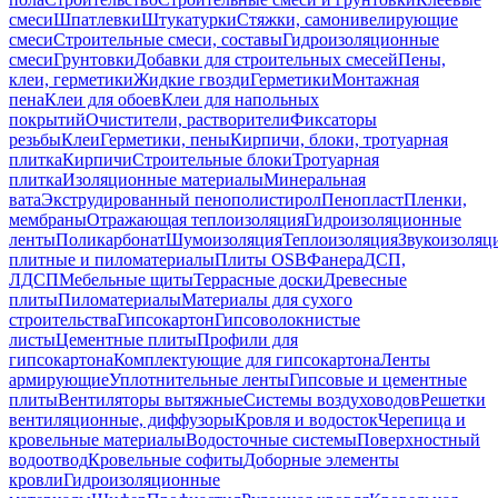
смеси
Шпатлевки
Штукатурки
Стяжки, самонивелирующие
смеси
Строительные смеси, составы
Гидроизоляционные
смеси
Грунтовки
Добавки для строительных смесей
Пены,
клеи, герметики
Жидкие гвозди
Герметики
Монтажная
пена
Клеи для обоев
Клеи для напольных
покрытий
Очистители, растворители
Фиксаторы
резьбы
Клеи
Герметики, пены
Кирпичи, блоки, тротуарная
плитка
Кирпичи
Строительные блоки
Тротуарная
плитка
Изоляционные материалы
Минеральная
вата
Экструдированный пенополистирол
Пенопласт
Пленки,
мембраны
Отражающая теплоизоляция
Гидроизоляционные
ленты
Поликарбонат
Шумоизоляция
Теплоизоляция
Звукоизоляц
плитные и пиломатериалы
Плиты OSB
Фанера
ДСП,
ЛДСП
Мебельные щиты
Террасные доски
Древесные
плиты
Пиломатериалы
Материалы для сухого
строительства
Гипсокартон
Гипсоволокнистые
листы
Цементные плиты
Профили для
гипсокартона
Комплектующие для гипсокартона
Ленты
армирующие
Уплотнительные ленты
Гипсовые и цементные
плиты
Вентиляторы вытяжные
Системы воздуховодов
Решетки
вентиляционные, диффузоры
Кровля и водосток
Черепица и
кровельные материалы
Водосточные системы
Поверхностный
водоотвод
Кровельные софиты
Доборные элементы
кровли
Гидроизоляционные