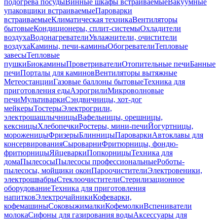
подогрева посуды
Винные шкафы встраиваемые
Вакуумные
упаковщики встраиваемые
Пароварки
встраиваемые
Климатическая техника
Вентиляторы
бытовые
Кондиционеры, сплит-системы
Охладители
воздуха
Водонагреватели
Увлажнители, очистители
воздуха
Камины, печи-камины
Обогреватели
Тепловые
завесы
Тепловые
пушки
Биокамины
Проветриватели
Отопительные печи
Банные
печи
Порталы для каминов
Вентиляторы вытяжные
Метеостанции
Газовые баллоны бытовые
Техника для
приготовления еды
Аэрогрили
Микроволновые
печи
Мультиварки
Сэндвичницы, хот-дог
мейкеры
Тостеры
Электрогрили,
электрошашлычницы
Вафельницы, орешницы,
кексницы
Хлебопечки
Ростеры, мини-печи
Йогуртницы,
мороженицы
Фризеры
Блинницы
Пароварки
Автоклавы для
консервирования
Сыроварни
Фритюрницы, фондю-
фритюрницы
Яйцеварки
Попкорницы
Техника для
дома
Пылесосы
Пылесосы профессиональные
Роботы-
пылесосы, мойщики окон
Пароочистители
Электровеники,
электрошвабры
Стеклоочистители
Стерилизационное
оборудование
Техника для приготовления
напитков
Электрочайники
Кофеварки,
кофемашины
Соковыжималки
Кофемолки
Вспениватели
молока
Сифоны для газирования воды
Аксессуары для