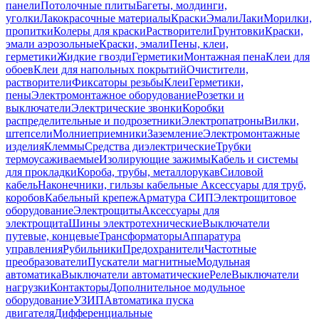
панели
Потолочные плиты
Багеты, молдинги,
уголки
Лакокрасочные материалы
Краски
Эмали
Лаки
Морилки,
пропитки
Колеры для краски
Растворители
Грунтовки
Краски,
эмали аэрозольные
Краски, эмали
Пены, клеи,
герметики
Жидкие гвозди
Герметики
Монтажная пена
Клеи для
обоев
Клеи для напольных покрытий
Очистители,
растворители
Фиксаторы резьбы
Клеи
Герметики,
пены
Электромонтажное оборудование
Розетки и
выключатели
Электрические звонки
Коробки
распределительные и подрозетники
Электропатроны
Вилки,
штепсели
Молниеприемники
Заземление
Электромонтажные
изделия
Клеммы
Средства диэлектрические
Трубки
термоусаживаемые
Изолирующие зажимы
Кабель и системы
для прокладки
Короба, трубы, металлорукав
Силовой
кабель
Наконечники, гильзы кабельные
Аксессуары для труб,
коробов
Кабельный крепеж
Арматура СИП
Электрощитовое
оборудование
Электрощиты
Аксессуары для
электрощита
Шины электротехнические
Выключатели
путевые, концевые
Трансформаторы
Аппаратура
управления
Рубильники
Предохранители
Частотные
преобразователи
Пускатели магнитные
Модульная
автоматика
Выключатели автоматические
Реле
Выключатели
нагрузки
Контакторы
Дополнительное модульное
оборудование
УЗИП
Автоматика пуска
двигателя
Дифференциальные