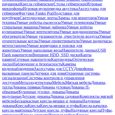
наушники
Кресла геймерские
Столы геймерские
Игровые
микрофоны
Игровая мультимедиа акустика
Аксессуары для
геймеров
Фигурки Funko Pop
Подставки для
ноутбуков
Светодиодные ленты
Лампы для мониторов
Умная
техника
Умные роботы-пылесосы
Умные телевизоры
Умные
стиральные машины
Умные чайники
Умные роботы
кулинарные
Умные вентиляторы
Умные кондиционеры
Умные
обогреватели
Умные увлажнители, очистители воздуха
Умные
отопительные котлы
Умные проветриватели
Умные радиочасы,
метеостанции
Умные кормушки и поилки для
животных
Умные напольные весы
Накопители данных
USB
Flash накопители
Внешние HDD, SSD диски
Карты
памяти
Сетевые накопители
Картридеры
Оптические
диски
Наблюдение и безопасность
Камеры
видеонаблюдения
Аксессуары для CCTV
Домофоны,
вызывные панели
Датчики для дома
Охранные системы,
сигнализации
Системы контроля и управления
доступом
Металлодетекторы
Мебель
Мягкая мебель
Диваны,
тахты
Диваны прямые
Диваны угловые
Диваны П-
образные
Кухонные уголки, диваны
Диваны
модульные
Детские диваны
Диваны садовые
Комплекты мягкой
мебели
Бескаркасные кресла-мешки и диваны
Надувные
диваны
Кресла
Кресла
Кресла-мешки и пуфы
Кресла-качалки,
кресла-маятники
Детские кресла, пуфы
Надувные кресла
Пуфы,
оттоманки
Кресла-кровати
Игровая мебель
Кресла