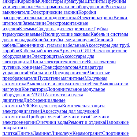
анкеры
Карабины
Фиксаторы арматуры
Шплинты
Пружины
универсальные
Электромонтажное оборудование
Розетки и
выключатели
Электрические звонки
Коробки
распределительные и подрозетники
Электропатроны
Вилки,
штепсели
Заземление
Электромонтажные
изделия
Клеммы
Средства диэлектрические
Трубки
термоусаживаемые
Изолирующие зажимы
Кабель и системы
для прокладки
Короба, трубы, металлорукав
Силовой
кабель
Наконечники, гильзы кабельные
Аксессуары для труб,
коробов
Кабельный крепеж
Арматура СИП
Электрощитовое
оборудование
Электрощиты
Аксессуары для
электрощита
Шины электротехнические
Выключатели
путевые, концевые
Трансформаторы
Аппаратура
управления
Рубильники
Предохранители
Частотные
преобразователи
Пускатели магнитные
Модульная
автоматика
Выключатели автоматические
Реле
Выключатели
нагрузки
Контакторы
Дополнительное модульное
оборудование
УЗИП
Автоматика пуска
двигателя
Дифференциальные
автоматы
УЗО
Конденсаторы
Комплексная защита
электродвигателей
Аксессуары для модульной
автоматики
Приборы учета
Счетчики газа
Счетчики
электроэнергии
Счетчики воды
Ремонт и отделка
Напольные
покрытия и
плитка
Плитка
Ламинат
Линолеум
Керамогранит
Спортивные