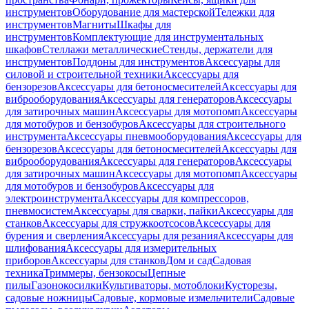
инструментов
Оборудование для мастерской
Тележки для
инструментов
Магниты
Шкафы для
инструментов
Комплектующие для инструментальных
шкафов
Стеллажи металлические
Стенды, держатели для
инструментов
Поддоны для инструментов
Аксессуары для
силовой и строительной техники
Аксессуары для
бензорезов
Аксессуары для бетоносмесителей
Аксессуары для
виброоборудования
Аксессуары для генераторов
Аксессуары
для затирочных машин
Аксессуары для мотопомп
Аксессуары
для мотобуров и бензобуров
Аксессуары для строительного
инструмента
Аксессуары пневмооборудования
Аксессуары для
бензорезов
Аксессуары для бетоносмесителей
Аксессуары для
виброоборудования
Аксессуары для генераторов
Аксессуары
для затирочных машин
Аксессуары для мотопомп
Аксессуары
для мотобуров и бензобуров
Аксессуары для
электроинструмента
Аксессуары для компрессоров,
пневмосистем
Аксессуары для сварки, пайки
Аксессуары для
станков
Аксессуары для стружкоотсосов
Аксессуары для
бурения и сверления
Аксессуары для резания
Аксессуары для
шлифования
Аксессуары для измерительных
приборов
Аксессуары для станков
Дом и сад
Садовая
техника
Триммеры, бензокосы
Цепные
пилы
Газонокосилки
Культиваторы, мотоблоки
Кусторезы,
садовые ножницы
Садовые, кормовые измельчители
Садовые