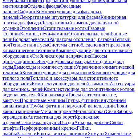
материалы
Шифер
Профнастил
Рулонная кровля
Кровельная
вентиляция
Отделка фасада
Фасадные
панели
Сайдинг
Комплектующие для фасадных
панелей
Декоративные штукатурки для фасада
Клинкерная
плитка для фасада
Декоративный камень для наружной
отделки
Отопление
Отопительные котлы
Газовые
колонки
Камины, печи-камины
Отопительные печи
Банные
печи
Водонагреватели
Радиаторы отопления, батареи
Теплый
пол
Теплые плинтусы
Системы антиобледенения
Управление
климатической техникой
Комплектующие для отопительного
оборудования
Стабилизаторы напряжения
Насосы
циркуляционные
Регулирующая арматура
Отвод и подвод
воды
Дымоходы и комплектующие
Управление климатической
техникой
Комплектующие для радиаторов
Комплектующие для
теплого пола
Топливо и аксессуары для отопительного
оборудования
Комплектующие для печей, каминов
Аксессуары
для каминов, печей
Комплектующие для отопительных котлов,
водонагревателей
Канализация
Тросы сантехнические,
вантузы
Прочистные машины
Трубы, фитинги внутренней
канализации
Трубы, фитинги наружной канализации
Люки
канализационные
Металлопрокат
Металлопрокат
Сваи
Заборы,
ограждения
Автоматика для ворот
Крепежные
изделия
Саморезы, шурупы
Гвозди
Анкеры, дюбели
Скобы,
штифты
Перфорированный крепеж
Гайки,
шайбы
Заклепки
Болты, винты, шпильки
Хомуты
Химические