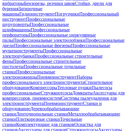
вибраторы
Бензорезы, резчики швов
Стойки, дрели для
бурения
Затирочные
машины
Гидроинструмент
Погрузчики
Профессиональный
инструмент
Профессиональные
шуруповерты
Профессиональные
шлифмашины
Профессиональные
перфораторы
Профессиональные циркулярные
пилы
Профессиональные электролобзики
Профессиональные
дрели
Профессиональные фрезеры
Профессиональные
мультиинструменты
Профессиональные
электрорубанки
Профессиональные строительные
фены
Профессиональные строительные
пистолеты
Профессиональные точильные
станки
Профессиональные
электроножницы
Пневмоинструмент
Наборы
профессионального электроинструмента
Строительное
оборудование
Компрессоры
Тепловые пушки
Пылесосы
профессиональные
Стружкоотсосы
Домкраты
Аксессуары для
компрессоров, пневмосистем
Системы пылеудаления для
электроинструмента
Пневмоинструмент
Станки и
оборудование
Деревообрабатывающие
станки
Ленточнопильные станки
Металлообрабатывающие
станки
Плиткорезные станки
Точильные
станки
Комплектующие для станков
Оснастка для
станков
Аксессуары для станков
Стружкоотсосы
Аксессуары