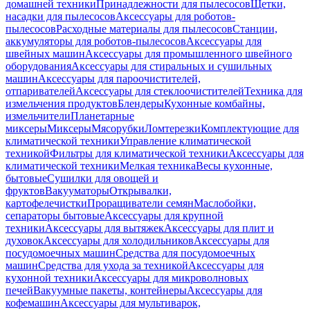
домашней техники
Принадлежности для пылесосов
Щетки,
насадки для пылесосов
Аксессуары для роботов-
пылесосов
Расходные материалы для пылесосов
Станции,
аккумуляторы для роботов-пылесосов
Аксессуары для
швейных машин
Аксессуары для промышленного швейного
оборудования
Аксессуары для стиральных и сушильных
машин
Аксессуары для пароочистителей,
отпаривателей
Аксессуары для стеклоочистителей
Техника для
измельчения продуктов
Блендеры
Кухонные комбайны,
измельчители
Планетарные
миксеры
Миксеры
Мясорубки
Ломтерезки
Комплектующие для
климатической техники
Управление климатической
техникой
Фильтры для климатической техники
Аксессуары для
климатической техники
Мелкая техника
Весы кухонные,
бытовые
Сушилки для овощей и
фруктов
Вакууматоры
Открывалки,
картофелечистки
Проращиватели семян
Маслобойки,
сепараторы бытовые
Аксессуары для крупной
техники
Аксессуары для вытяжек
Аксессуары для плит и
духовок
Аксессуары для холодильников
Аксессуары для
посудомоечных машин
Средства для посудомоечных
машин
Средства для ухода за техникой
Аксессуары для
кухонной техники
Аксессуары для микроволновых
печей
Вакуумные пакеты, контейнеры
Аксессуары для
кофемашин
Аксессуары для мультиварок,