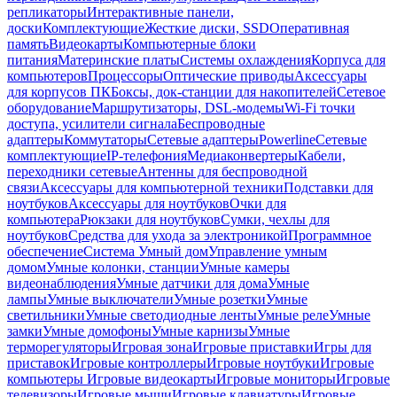
репликаторы
Интерактивные панели,
доски
Комплектующие
Жесткие диски, SSD
Оперативная
память
Видеокарты
Компьютерные блоки
питания
Материнские платы
Системы охлаждения
Корпуса для
компьютеров
Процессоры
Оптические приводы
Аксессуары
для корпусов ПК
Боксы, док-станции для накопителей
Сетевое
оборудование
Маршрутизаторы, DSL-модемы
Wi-Fi точки
доступа, усилители сигнала
Беспроводные
адаптеры
Коммутаторы
Сетевые адаптеры
Powerline
Сетевые
комплектующие
IP-телефония
Медиаконвертеры
Кабели,
переходники сетевые
Антенны для беспроводной
связи
Аксессуары для компьютерной техники
Подставки для
ноутбуков
Аксессуары для ноутбуков
Очки для
компьютера
Рюкзаки для ноутбуков
Сумки, чехлы для
ноутбуков
Средства для ухода за электроникой
Программное
обеспечение
Система Умный дом
Управление умным
домом
Умные колонки, станции
Умные камеры
видеонаблюдения
Умные датчики для дома
Умные
лампы
Умные выключатели
Умные розетки
Умные
светильники
Умные светодиодные ленты
Умные реле
Умные
замки
Умные домофоны
Умные карнизы
Умные
терморегуляторы
Игровая зона
Игровые приставки
Игры для
приставок
Игровые контроллеры
Игровые ноутбуки
Игровые
компьютеры
Игровые видеокарты
Игровые мониторы
Игровые
телевизоры
Игровые мыши
Игровые клавиатуры
Игровые