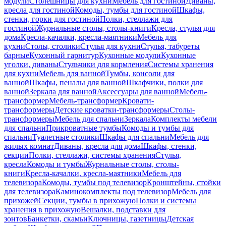
модули
Столешницы для кухни
Мебель для гостиной
Диваны,
кресла для гостиной
Комоды, тумбы для гостиной
Шкафы,
стенки, горки для гостиной
Полки, стеллажи для
гостиной
Журнальные столы, столы-книги
Кресла, стулья для
дома
Кресла-качалки, кресла-маятники
Мебель для
кухни
Столы, столики
Стулья для кухни
Стулья, табуреты
барные
Кухонный гарнитур
Кухонные модули
Кухонные
уголки, диваны
Стульчики для кормления
Системы хранения
для кухни
Мебель для ванной
Тумбы, консоли для
ванной
Шкафы, пеналы для ванной
Шкафчики, полки для
ванной
Зеркала для ванной
Аксессуары для ванной
Мебель-
трансформер
Мебель-трансформер
Кровати-
трансформеры
Детские кроватки-трансформеры
Столы-
трансформеры
Мебель для спальни
Зеркала
Комплекты мебели
для спальни
Прикроватные тумбы
Комоды и тумбы для
спальни
Туалетные столики
Шкафы для спальни
Мебель для
жилых комнат
Диваны, кресла для дома
Шкафы, стенки,
секции
Полки, стеллажи, системы хранения
Стулья,
кресла
Комоды и тумбы
Журнальные столы, столы-
книги
Кресла-качалки, кресла-маятники
Мебель для
телевизора
Комоды, тумбы под телевизор
Кронштейны, стойки
для телевизора
Каминокомплекты под телевизор
Мебель для
прихожей
Секции, тумбы в прихожую
Полки и системы
хранения в прихожую
Вешалки, подставки для
зонтов
Банкетки, скамьи
Ключницы, газетницы
Детская