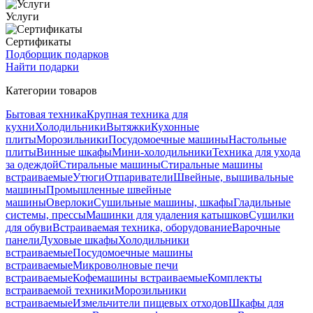
Услуги
Сертификаты
Подборщик подарков
Найти подарки
Категории товаров
Бытовая техника
Крупная техника для
кухни
Холодильники
Вытяжки
Кухонные
плиты
Морозильники
Посудомоечные машины
Настольные
плиты
Винные шкафы
Мини-холодильники
Техника для ухода
за одеждой
Стиральные машины
Стиральные машины
встраиваемые
Утюги
Отпариватели
Швейные, вышивальные
машины
Промышленные швейные
машины
Оверлоки
Сушильные машины, шкафы
Гладильные
системы, прессы
Машинки для удаления катышков
Сушилки
для обуви
Встраиваемая техника, оборудование
Варочные
панели
Духовые шкафы
Холодильники
встраиваемые
Посудомоечные машины
встраиваемые
Микроволновые печи
встраиваемые
Кофемашины встраиваемые
Комплекты
встраиваемой техники
Морозильники
встраиваемые
Измельчители пищевых отходов
Шкафы для