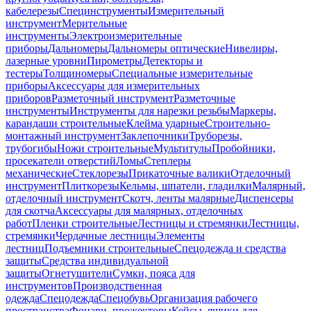
кабелерезы
Специнструменты
Измерительный
инструмент
Мерительные
инструменты
Электроизмерительные
приборы
Дальномеры
Дальномеры оптические
Нивелиры,
лазерные уровни
Пирометры
Детекторы и
тестеры
Толщиномеры
Специальные измерительные
приборы
Аксессуары для измерительных
приборов
Разметочный инструмент
Разметочные
инструменты
Инструменты для нарезки резьбы
Маркеры,
карандаши строительные
Клейма ударные
Строительно-
монтажный инструмент
Заклепочники
Труборезы,
трубогибы
Ножи строительные
Мультитулы
Пробойники,
просекатели отверстий
Ломы
Степлеры
механические
Стеклорезы
Прикаточные валики
Отделочный
инструмент
Плиткорезы
Кельмы, шпатели, гладилки
Малярный,
отделочный инструмент
Скотч, ленты малярные
Диспенсеры
для скотча
Аксессуары для малярных, отделочных
работ
Пленки строительные
Лестницы и стремянки
Лестницы,
стремянки
Чердачные лестницы
Элементы
лестниц
Подъемники строительные
Спецодежда и средства
защиты
Средства индивидуальной
защиты
Огнетушители
Сумки, пояса для
инструментов
Производственная
одежда
Спецодежда
Спецобувь
Организация рабочего
пространства
Фонари, прожекторы
Кейсы, ящики для