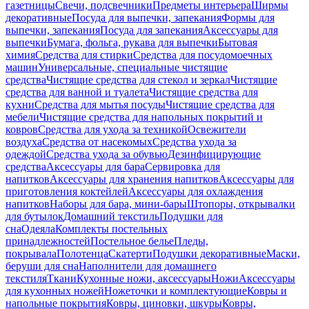
газетницы
Свечи, подсвечники
Предметы интерьера
Ширмы
декоративные
Посуда для выпечки, запекания
Формы для
выпечки, запекания
Посуда для запекания
Аксессуары для
выпечки
Бумага, фольга, рукава для выпечки
Бытовая
химия
Средства для стирки
Средства для посудомоечных
машин
Универсальные, специальные чистящие
средства
Чистящие средства для стекол и зеркал
Чистящие
средства для ванной и туалета
Чистящие средства для
кухни
Средства для мытья посуды
Чистящие средства для
мебели
Чистящие средства для напольных покрытий и
ковров
Средства для ухода за техникой
Освежители
воздуха
Средства от насекомых
Средства ухода за
одеждой
Средства ухода за обувью
Дезинфицирующие
средства
Аксессуары для бара
Сервировка для
напитков
Аксессуары для хранения напитков
Аксессуары для
приготовления коктейлей
Аксессуары для охлаждения
напитков
Наборы для бара, мини-бары
Штопоры, открывалки
для бутылок
Домашний текстиль
Подушки для
сна
Одеяла
Комплекты постельных
принадлежностей
Постельное белье
Пледы,
покрывала
Полотенца
Скатерти
Подушки декоративные
Маски,
беруши для сна
Наполнители для домашнего
текстиля
Ткани
Кухонные ножи, аксессуары
Ножи
Аксессуары
для кухонных ножей
Ножеточки и комплектующие
Ковры и
напольные покрытия
Ковры, циновки, шкуры
Ковры,