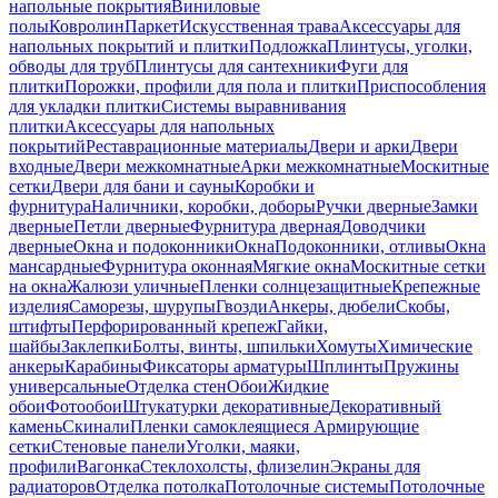
напольные покрытия
Виниловые
полы
Ковролин
Паркет
Искусственная трава
Аксессуары для
напольных покрытий и плитки
Подложка
Плинтусы, уголки,
обводы для труб
Плинтусы для сантехники
Фуги для
плитки
Порожки, профили для пола и плитки
Приспособления
для укладки плитки
Системы выравнивания
плитки
Аксессуары для напольных
покрытий
Реставрационные материалы
Двери и арки
Двери
входные
Двери межкомнатные
Арки межкомнатные
Москитные
сетки
Двери для бани и сауны
Коробки и
фурнитура
Наличники, коробки, доборы
Ручки дверные
Замки
дверные
Петли дверные
Фурнитура дверная
Доводчики
дверные
Окна и подоконники
Окна
Подоконники, отливы
Окна
мансардные
Фурнитура оконная
Мягкие окна
Москитные сетки
на окна
Жалюзи уличные
Пленки солнцезащитные
Крепежные
изделия
Саморезы, шурупы
Гвозди
Анкеры, дюбели
Скобы,
штифты
Перфорированный крепеж
Гайки,
шайбы
Заклепки
Болты, винты, шпильки
Хомуты
Химические
анкеры
Карабины
Фиксаторы арматуры
Шплинты
Пружины
универсальные
Отделка стен
Обои
Жидкие
обои
Фотообои
Штукатурки декоративные
Декоративный
камень
Скинали
Пленки самоклеящиеся
Армирующие
сетки
Стеновые панели
Уголки, маяки,
профили
Вагонка
Стеклохолсты, флизелин
Экраны для
радиаторов
Отделка потолка
Потолочные системы
Потолочные