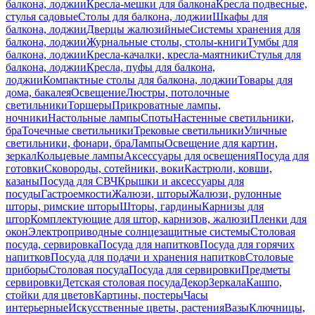
балкона, лоджии
Кресла-мешки для балкона
Кресла подвесные,
стулья садовые
Столы для балкона, лоджии
Шкафы для
балкона, лоджии
Дверцы жалюзийные
Системы хранения для
балкона, лоджии
Журнальные столы, столы-книги
Тумбы для
балкона, лоджии
Кресла-качалки, кресла-маятники
Стулья для
балкона, лоджии
Кресла, пуфы для балкона,
лоджии
Компактные столы для балкона, лоджии
Товары для
дома, бакалея
Освещение
Люстры, потолочные
светильники
Торшеры
Прикроватные лампы,
ночники
Настольные лампы
Споты
Настенные светильники,
бра
Точечные светильники
Трековые светильники
Уличные
светильники, фонари, бра
Лампы
Освещение для картин,
зеркал
Кольцевые лампы
Аксессуары для освещения
Посуда для
готовки
Сковороды, сотейники, воки
Кастрюли, ковши,
казаны
Посуда для СВЧ
Крышки и аксессуары для
посуды
Гастроемкости
Жалюзи, шторы
Жалюзи, рулонные
шторы, римские шторы
Шторы, гардины
Карнизы для
штор
Комплектующие для штор, карнизов, жалюзи
Пленки для
окон
Электроприводные солнцезащитные системы
Столовая
посуда, сервировка
Посуда для напитков
Посуда для горячих
напитков
Посуда для подачи и хранения напитков
Столовые
приборы
Столовая посуда
Посуда для сервировки
Предметы
сервировки
Детская столовая посуда
Декор
Зеркала
Кашпо,
стойки для цветов
Картины, постеры
Часы
интерьерные
Искусственные цветы, растения
Вазы
Ключницы,