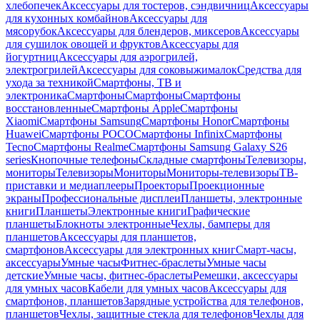
хлебопечек
Аксессуары для тостеров, сэндвичниц
Аксессуары
для кухонных комбайнов
Аксессуары для
мясорубок
Аксессуары для блендеров, миксеров
Аксессуары
для сушилок овощей и фруктов
Аксессуары для
йогуртниц
Аксессуары для аэрогрилей,
электрогрилей
Аксессуары для соковыжималок
Средства для
ухода за техникой
Смартфоны, ТВ и
электроника
Смартфоны
Смартфоны
Смартфоны
восстановленные
Смартфоны Apple
Смартфоны
Xiaomi
Смартфоны Samsung
Смартфоны Honor
Смартфоны
Huawei
Смартфоны POCO
Смартфоны Infinix
Смартфоны
Tecno
Смартфоны Realme
Смартфоны Samsung Galaxy S26
series
Кнопочные телефоны
Складные смартфоны
Телевизоры,
мониторы
Телевизоры
Мониторы
Мониторы-телевизоры
ТВ-
приставки и медиаплееры
Проекторы
Проекционные
экраны
Профессиональные дисплеи
Планшеты, электронные
книги
Планшеты
Электронные книги
Графические
планшеты
Блокноты электронные
Чехлы, бамперы для
планшетов
Аксессуары для планшетов,
смартфонов
Аксессуары для электронных книг
Смарт-часы,
аксессуары
Умные часы
Фитнес-браслеты
Умные часы
детские
Умные часы, фитнес-браслеты
Ремешки, аксессуары
для умных часов
Кабели для умных часов
Аксессуары для
смартфонов, планшетов
Зарядные устройства для телефонов,
планшетов
Чехлы, защитные стекла для телефонов
Чехлы для