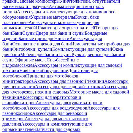
грядки
Садовые компостеры
Уничтожители, отпугиватели
насекомых и грызунов
Автоматизация и контроль
полива
Аксессуары и комплектующие для поливочного
оборудования
Укрывные материалы
Бочки, баки
пластиковые
Аксессуары и комплектующие для
опрыскивателей
Шланги для опрыскивателей
Товары для
бани
Бани
Сауны
Двери для бани и сауны
Бондарные
изделия
Банные принадлежности
Аксессуары для
бани
Оснащение и декор для бани
Измерительные приборы для
бани
Фитобочки, купели
Комплектующие для купелей
Окна
для бани
Мебель для бани и сауны
Ручки дверные для бани и
сауны
Эфирные масла
Спа-бассейны с
гидромассажем
Аксессуары и комплектующие для садовой
техники
Навесное оборудование
Двигатели для
мотоблоков
Прицепы для мотоблоков,
минитракторов
Аксессуары для газонной техники
Аксессуары
для цепных пил
Аксессуары для садовой техники
Аксессуары
для кусторезов, ножниц садовых
Моторные масла для садовой
техники
Аксессуары для аэратоторов и
скарификаторов
Аксессуары для культиваторов и
мотоблоков
Аксессуары для воздуходувок
Аксессуары для
газонокосилок
Аксессуары для бензокос и
триммеров
Аксессуары для моек высокого
давления
Аксессуары и комплектующие для
опрыскивателей
Запчасти для садовых