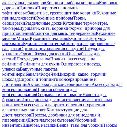
аксессуары для ковров
Коврики, наборы ковриков
Ковровые
дорожки
Циновки
Покрытия напольные
тафтинговые
Защитные, грязезащитные коврики
Кухонные
принадлежности
Кухонные приборы
Терки,
овощерезки
Разделочные доски
Кухонные термометры,
таймеры
Дуршлаги, сита, воронки
Формы, приборы для
приготовления
Молотки для мяса, тендерайзеры
Кухонные
мелочи
Миски
Кухонный текстиль
Кухонные фартуки,
прихватки
Кухонные полотенца
Скатерти, сервировочные
салфетки
Организация хранения на кухне
Посуда для
хранения
Органайзеры для кухни
Органайзеры для
специй
Посуда для ланча
Полки и аксессуары на
рейлинги
Рейлинги для кухни
Одноразовая посуда,
упаковка
Вакуумные пакеты,
контейнеры
Бакалея
Кофе
Чай
Цикорий, какао, горячий
шоколад
Сиропы и топпинги
Консервирование и
дистилляция
Автоклавы для консервирования
Аксессуары для
консервирования
Приспособления для
консервирования
Открывалки
Пивоварни
Емкости для
брожения
Ингредиенты для приготовления алкогольных
напитков
Аксессуары для приготовления и хранения
алкогольных напитков
Комплектующие для
дистилляторов
Прессы, дробилки для виноделия и
пивоварения
Дистилляторы бытовые
Уборочный
инвентарь
Швабры, насадки
Ведра, тазы для уборки
Наборы