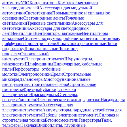
автоматы
УЗО
Конденсаторы
Комплексная защита
электродвигателей
Аксессуары для модульной
автоматики
Светотехника
Промышленное и сигнальное
освещение
Светодиодные ленты
Точечные
светильники
Трековые светильники
Аксессуары для
светотехники
Аксессуары для светодиодных
лент
Вентиляция
Вентиляторы вытяжные
Вентиляторы
канальные
Системы воздуховодов
Решетки вентиляционные,
диффузоры
Проветриватели
Люки
Люки ревизионные
Люки
под плитку
Люки напольные
Люки под
покраску
Строительный
инструмент
Электроинструмент
Шуруповерты,
гайковерты
Шлифмашины
Циркулярные, сабельные
пилы
Перфораторы, отбойные
молотки
Электролобзики
Дрели
Строительные
миксеры
Дальномеры
Многофункциональные
инструменты
Строительные фены
Строительные
пистолеты
Фрезеры
Рубанки, стамески
электрические
Краскопульты
Степлеры,
гвоздезабиватели
Электрические ножницы, резаки
Насадки для
электроинструмента
Аксессуары для
электроинструмента
Аккумуляторы, зарядные устройства для
электроинструмента
Наборы электроинструмента
Силовая и
строительная техника
Бетоносмесители
Генераторы
Тали,
тельферы
Такелаж
Виброплиты, глубинные