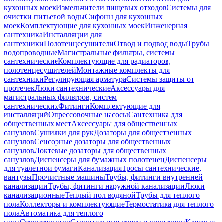
кухонных моек
Измельчители пищевых отходов
Системы для
очистки питьевой воды
Сифоны для кухонных
моек
Комплектующие для кухонных моек
Инженерная
сантехника
Инсталляции для
сантехники
Полотенцесушители
Отвод и подвод воды
Трубы
водопроводные
Магистральные фильтры, системы
сантехнические
Комплектующие для радиаторов,
полотенцесушителей
Монтажные комплекты для
сантехники
Регулирующая арматура
Системы защиты от
протечек
Люки сантехнические
Аксессуары для
магистральных фильтров, систем
сантехнических
Фитинги
Комплектующие для
инсталляций
Опрессовочные насосы
Сантехника для
общественных мест
Аксессуары для общественных
санузлов
Сушилки для рук
Дозаторы для общественных
санузлов
Сенсорные дозаторы для общественных
санузлов
Локтевые дозаторы для общественных
санузлов
Диспенсеры для бумажных полотенец
Диспенсеры
для туалетной бумаги
Канализация
Тросы сантехнические,
вантузы
Прочистные машины
Трубы, фитинги внутренней
канализации
Трубы, фитинги наружной канализации
Люки
канализационные
Теплый пол водяной
Трубы для теплого
пола
Коллекторы и комплектующие
Термостатика для теплого
пола
Автоматика для теплого
пола
Строительство
Строительные смеси и грунтовки
Клеевые