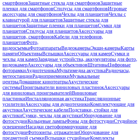
смартфонов
Защитные стекла для смартфонов
Защитные
пленки для смартфонов
Стилусы для смартфонов
Игровые
аксессуары для смартфонов
Чехлы для планшетов
Чехлы с
клавиатурой для планшетов
Защитные стекла для
планшетов
Защитные пленки для планшетов
Сумки для
планшетов
Стилусы для планшетов
Аксессуары для
планшетов, смартфонов
Кабели для телефонов,
планшетов
Фото,
видеосъемка
Фотоаппараты
Видеокамеры
Экшн-камеры
Карты
памяти
Объективы
Вспышки
Аксессуары для камер
Сумки и
чехлы для камер
Зарядные устройства, аккумуляторы для фото,
видеокамер
Аксессуары для объективов
Штативы
Цифровые
фоторамки
Аудиотехника
Мультимедиа акустика
Радиочасы,
метеостанции
Радиоприемники
Музыкальные
центры
Домашние кинотеатры
Акустические
системы
Проигрыватели виниловых пластинок
Аксессуары
для виниловых проигрывателей
Виниловые
пластинки
Инсталляционная акустика
Трансляционные
усилители
Аксессуары для аудиотехники
Комплектующие для
акустики
Акустические кабели
Подставки, стойки для
акустики
Сумки, чехлы для акустики
Оборудование для
фотостудии
Кольцевые лампы
Фоны для фотостудии
Студийное
освещение
Насадки светоформирующие для
фотостудии
Фотозонты, отражатели
Оборудование для
предметной съемки
Вспышки студийные
Комплекты