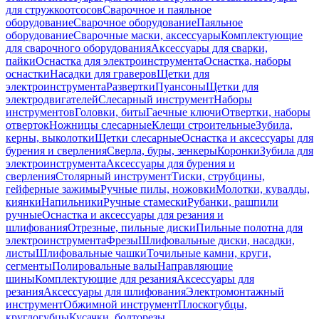
для стружкоотсосов
Сварочное и паяльное
оборудование
Сварочное оборудование
Паяльное
оборудование
Сварочные маски, аксессуары
Комплектующие
для сварочного оборудования
Аксессуары для сварки,
пайки
Оснастка для электроинструмента
Оснастка, наборы
оснастки
Насадки для граверов
Щетки для
электроинструмента
Развертки
Пуансоны
Щетки для
электродвигателей
Слесарный инструмент
Наборы
инструментов
Головки, биты
Гаечные ключи
Отвертки, наборы
отверток
Ножницы слесарные
Клещи строительные
Зубила,
керны, выколотки
Щетки слесарные
Оснастка и аксессуары для
бурения и сверления
Сверла, буры, зенкеры
Коронки
Зубила для
электроинструмента
Аксессуары для бурения и
сверления
Столярный инструмент
Тиски, струбцины,
гейферные зажимы
Ручные пилы, ножовки
Молотки, кувалды,
киянки
Напильники
Ручные стамески
Рубанки, рашпили
ручные
Оснастка и аксессуары для резания и
шлифования
Отрезные, пильные диски
Пильные полотна для
электроинструмента
Фрезы
Шлифовальные диски, насадки,
листы
Шлифовальные чашки
Точильные камни, круги,
сегменты
Полировальные валы
Направляющие
шины
Комплектующие для резания
Аксессуары для
резания
Аксессуары для шлифования
Электромонтажный
инструмент
Обжимной инструмент
Плоскогубцы,
круглогубцы
Кусачки, болторезы,