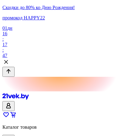
Скидки до 80% ко Дню Рождения!
промокод HAPPY22
01
дн
16
:
17
:
47
Каталог товаров