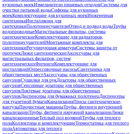
кухонных моек
Измельчители пищевых отходов
Системы для
очистки питьевой воды
Сифоны для кухонных
моек
Комплектующие для кухонных моек
Инженерная
сантехника
Инсталляции для
сантехники
Полотенцесушители
Отвод и подвод воды
Трубы
водопроводные
Магистральные фильтры, системы
сантехнические
Комплектующие для радиаторов,
полотенцесушителей
Монтажные комплекты для
сантехники
Регулирующая арматура
Системы защиты от
протечек
Люки сантехнические
Аксессуары для
магистральных фильтров, систем
сантехнических
Фитинги
Комплектующие для
инсталляций
Опрессовочные насосы
Сантехника для
общественных мест
Аксессуары для общественных
санузлов
Сушилки для рук
Дозаторы для общественных
санузлов
Сенсорные дозаторы для общественных
санузлов
Локтевые дозаторы для общественных
санузлов
Диспенсеры для бумажных полотенец
Диспенсеры
для туалетной бумаги
Канализация
Тросы сантехнические,
вантузы
Прочистные машины
Трубы, фитинги внутренней
канализации
Трубы, фитинги наружной канализации
Люки
канализационные
Теплый пол водяной
Трубы для теплого
пола
Коллекторы и комплектующие
Термостатика для теплого
пола
Автоматика для теплого
пола
Строительство
Строительные смеси и грунтовки
Клеевые