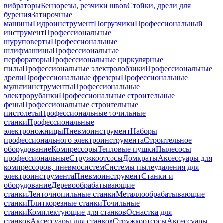
вибраторы
Бензорезы, резчики швов
Стойки, дрели для
бурения
Затирочные
машины
Гидроинструмент
Погрузчики
Профессиональный
инструмент
Профессиональные
шуруповерты
Профессиональные
шлифмашины
Профессиональные
перфораторы
Профессиональные циркулярные
пилы
Профессиональные электролобзики
Профессиональные
дрели
Профессиональные фрезеры
Профессиональные
мультиинструменты
Профессиональные
электрорубанки
Профессиональные строительные
фены
Профессиональные строительные
пистолеты
Профессиональные точильные
станки
Профессиональные
электроножницы
Пневмоинструмент
Наборы
профессионального электроинструмента
Строительное
оборудование
Компрессоры
Тепловые пушки
Пылесосы
профессиональные
Стружкоотсосы
Домкраты
Аксессуары для
компрессоров, пневмосистем
Системы пылеудаления для
электроинструмента
Пневмоинструмент
Станки и
оборудование
Деревообрабатывающие
станки
Ленточнопильные станки
Металлообрабатывающие
станки
Плиткорезные станки
Точильные
станки
Комплектующие для станков
Оснастка для
станков
Аксессуары для станков
Стружкоотсосы
Аксессуары