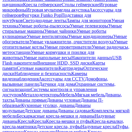
наушники
Кресла геймерские
Столы геймерские
Игровые
микрофоны
Игровая мультимедиа акустика
Аксессуары для
геймеров
Фигурки Funko Pop
Подставки для
ноутбуков
Светодиодные ленты
Лампы для мониторов
Умная
техника
Умные роботы-пылесосы
Умные телевизоры
Умные
стиральные машины
Умные чайники
Умные роботы
кулинарные
Умные вентиляторы
Умные кондиционеры
Умные
обогреватели
Умные увлажнители, очистители воздуха
Умные
отопительные котлы
Умные проветриватели
Умные радиочасы,
метеостанции
Умные кормушки и поилки для
животных
Умные напольные весы
Накопители данных
USB
Flash накопители
Внешние HDD, SSD диски
Карты
памяти
Сетевые накопители
Картридеры
Оптические
диски
Наблюдение и безопасность
Камеры
видеонаблюдения
Аксессуары для CCTV
Домофоны,
вызывные панели
Датчики для дома
Охранные системы,
сигнализации
Системы контроля и управления
доступом
Металлодетекторы
Мебель
Мягкая мебель
Диваны,
тахты
Диваны прямые
Диваны угловые
Диваны П-
образные
Кухонные уголки, диваны
Диваны
модульные
Детские диваны
Диваны садовые
Комплекты мягкой
мебели
Бескаркасные кресла-мешки и диваны
Надувные
диваны
Кресла
Кресла
Кресла-мешки и пуфы
Кресла-качалки,
кресла-маятники
Детские кресла, пуфы
Надувные кресла
Пуфы,
оттоманки
Кресла-кровати
Игровая мебель
Кресла