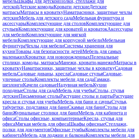
мебель
Шкафы для детской
Полки, стеллажи для
детской
Детские комоды
Кровати детские
Детские
матрасы
Матрасы в кроватку
Наматрасники, защитные чехлы
детские
Мебель для детского сада
Мебельная фурнитура и
аксессуары
Комплектующие для столов
Комплектующие для
стульев
Комплектующие для кроватей и кроваток
Аксессуары
для мебели
Комплектующие для мягкой
мебели
Комплектующие для корпусной мебели
Мебельная
фурнитура
Чехлы для мебели
Системы хранения для
кухни
Товары для безопасности детей
Мебель для самых
маленьких
Кроватки для новорожденных
Пеленальные
столики, комоды, матрасы
Манежи, кровати-манежи
Матрасы в
кроватку
Наматрасники, защитные чехлы в кроватку
Садовая
мебель
Садовые диваны, кресла
Садовые стулья
Садовые,
уличные столы
Комплекты мебели для сада
Гамаки,
шезлонги
Качели садовые
Надувная мебель
Кухни
походные
Столы для сада
Мебель для учебы
Столы, стулья
детские
Письменные столы
Растущие столы и парты
Растущие
кресла и стулья для учебы
Мебель для бани и сауны
Стулья,
табуретки, подставки для бани
Скамьи для бани
Столы для
бани
Журнальные столики для бани
Мебель для кабинета и
офиса
Столы офисные, компьютерные
Кресла, стулья для
офиса
Мягкая мебель для офиса
Шкафы офисные
Стеллажи,
полки для документов
Офисные тумбы
Комплекты мебели для
кабинета
Мебель для лоджии и балкона
Комплекты мебели для