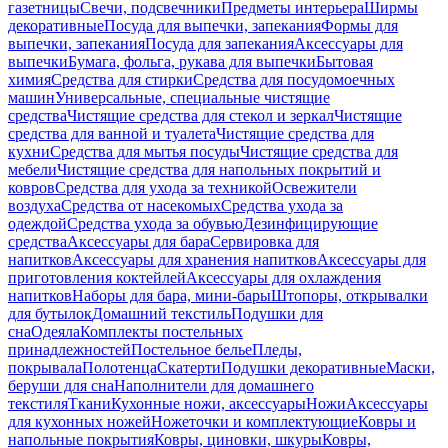
газетницы
Свечи, подсвечники
Предметы интерьера
Ширмы
декоративные
Посуда для выпечки, запекания
Формы для
выпечки, запекания
Посуда для запекания
Аксессуары для
выпечки
Бумага, фольга, рукава для выпечки
Бытовая
химия
Средства для стирки
Средства для посудомоечных
машин
Универсальные, специальные чистящие
средства
Чистящие средства для стекол и зеркал
Чистящие
средства для ванной и туалета
Чистящие средства для
кухни
Средства для мытья посуды
Чистящие средства для
мебели
Чистящие средства для напольных покрытий и
ковров
Средства для ухода за техникой
Освежители
воздуха
Средства от насекомых
Средства ухода за
одеждой
Средства ухода за обувью
Дезинфицирующие
средства
Аксессуары для бара
Сервировка для
напитков
Аксессуары для хранения напитков
Аксессуары для
приготовления коктейлей
Аксессуары для охлаждения
напитков
Наборы для бара, мини-бары
Штопоры, открывалки
для бутылок
Домашний текстиль
Подушки для
сна
Одеяла
Комплекты постельных
принадлежностей
Постельное белье
Пледы,
покрывала
Полотенца
Скатерти
Подушки декоративные
Маски,
беруши для сна
Наполнители для домашнего
текстиля
Ткани
Кухонные ножи, аксессуары
Ножи
Аксессуары
для кухонных ножей
Ножеточки и комплектующие
Ковры и
напольные покрытия
Ковры, циновки, шкуры
Ковры,