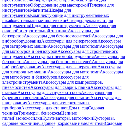
инструментов
Оборудование для мастерской
Тележки для
инструментов
Магниты
Шкафы для
инструментов
Комплектующие для инструментальных
шкафов
Стеллажи металлические
Стенды, держатели для
инструментов
Поддоны для инструментов
Аксессуары для
силовой и строительной техники
Аксессуары для
бензорезов
Аксессуары для бетоносмесителей
Аксессуары для
виброоборудования
Аксессуары для генераторов
Аксессуары
для затирочных машин
Аксессуары для мотопомп
Аксессуары
для мотобуров и бензобуров
Аксессуары для строительного
инструмента
Аксессуары пневмооборудования
Аксессуары для
бензорезов
Аксессуары для бетоносмесителей
Аксессуары для
виброоборудования
Аксессуары для генераторов
Аксессуары
для затирочных машин
Аксессуары для мотопомп
Аксессуары
для мотобуров и бензобуров
Аксессуары для
электроинструмента
Аксессуары для компрессоров,
пневмосистем
Аксессуары для сварки, пайки
Аксессуары для
станков
Аксессуары для стружкоотсосов
Аксессуары для
бурения и сверления
Аксессуары для резания
Аксессуары для
шлифования
Аксессуары для измерительных
приборов
Аксессуары для станков
Дом и сад
Садовая
техника
Триммеры, бензокосы
Цепные
пилы
Газонокосилки
Культиваторы, мотоблоки
Кусторезы,
садовые ножницы
Садовые, кормовые измельчители
Садовые