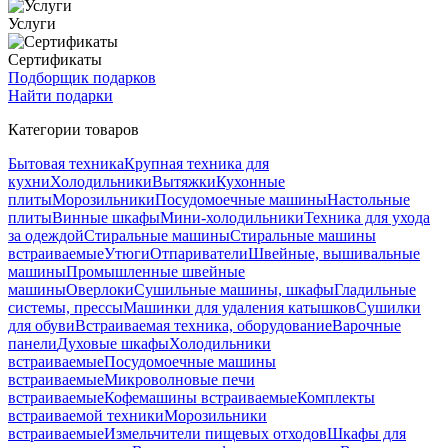
Услуги
Сертификаты
Подборщик подарков
Найти подарки
Категории товаров
Бытовая техника
Крупная техника для
кухни
Холодильники
Вытяжки
Кухонные
плиты
Морозильники
Посудомоечные машины
Настольные
плиты
Винные шкафы
Мини-холодильники
Техника для ухода
за одеждой
Стиральные машины
Стиральные машины
встраиваемые
Утюги
Отпариватели
Швейные, вышивальные
машины
Промышленные швейные
машины
Оверлоки
Сушильные машины, шкафы
Гладильные
системы, прессы
Машинки для удаления катышков
Сушилки
для обуви
Встраиваемая техника, оборудование
Варочные
панели
Духовые шкафы
Холодильники
встраиваемые
Посудомоечные машины
встраиваемые
Микроволновые печи
встраиваемые
Кофемашины встраиваемые
Комплекты
встраиваемой техники
Морозильники
встраиваемые
Измельчители пищевых отходов
Шкафы для