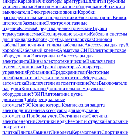
анкеры
Карабины
Фиксаторы арматуры
Шплинты
Пружины
универсальные
Электромонтажное оборудование
Розетки и
выключатели
Электрические звонки
Коробки
распределительные и подрозетники
Электропатроны
Вилки,
штепсели
Заземление
Электромонтажные
изделия
Клеммы
Средства диэлектрические
Трубки
термоусаживаемые
Изолирующие зажимы
Кабель и системы
для прокладки
Короба, трубы, металлорукав
Силовой
кабель
Наконечники, гильзы кабельные
Аксессуары для труб,
коробов
Кабельный крепеж
Арматура СИП
Электрощитовое
оборудование
Электрощиты
Аксессуары для
электрощита
Шины электротехнические
Выключатели
путевые, концевые
Трансформаторы
Аппаратура
управления
Рубильники
Предохранители
Частотные
преобразователи
Пускатели магнитные
Модульная
автоматика
Выключатели автоматические
Реле
Выключатели
нагрузки
Контакторы
Дополнительное модульное
оборудование
УЗИП
Автоматика пуска
двигателя
Дифференциальные
автоматы
УЗО
Конденсаторы
Комплексная защита
электродвигателей
Аксессуары для модульной
автоматики
Приборы учета
Счетчики газа
Счетчики
электроэнергии
Счетчики воды
Ремонт и отделка
Напольные
покрытия и
плитка
Плитка
Ламинат
Линолеум
Керамогранит
Спортивные