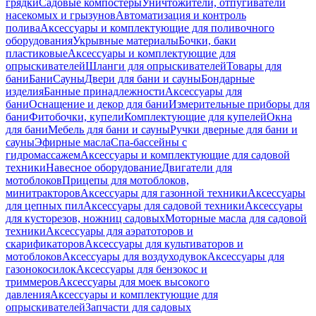
грядки
Садовые компостеры
Уничтожители, отпугиватели
насекомых и грызунов
Автоматизация и контроль
полива
Аксессуары и комплектующие для поливочного
оборудования
Укрывные материалы
Бочки, баки
пластиковые
Аксессуары и комплектующие для
опрыскивателей
Шланги для опрыскивателей
Товары для
бани
Бани
Сауны
Двери для бани и сауны
Бондарные
изделия
Банные принадлежности
Аксессуары для
бани
Оснащение и декор для бани
Измерительные приборы для
бани
Фитобочки, купели
Комплектующие для купелей
Окна
для бани
Мебель для бани и сауны
Ручки дверные для бани и
сауны
Эфирные масла
Спа-бассейны с
гидромассажем
Аксессуары и комплектующие для садовой
техники
Навесное оборудование
Двигатели для
мотоблоков
Прицепы для мотоблоков,
минитракторов
Аксессуары для газонной техники
Аксессуары
для цепных пил
Аксессуары для садовой техники
Аксессуары
для кусторезов, ножниц садовых
Моторные масла для садовой
техники
Аксессуары для аэратоторов и
скарификаторов
Аксессуары для культиваторов и
мотоблоков
Аксессуары для воздуходувок
Аксессуары для
газонокосилок
Аксессуары для бензокос и
триммеров
Аксессуары для моек высокого
давления
Аксессуары и комплектующие для
опрыскивателей
Запчасти для садовых