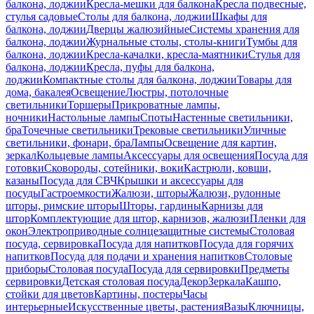
балкона, лоджии
Кресла-мешки для балкона
Кресла подвесные,
стулья садовые
Столы для балкона, лоджии
Шкафы для
балкона, лоджии
Дверцы жалюзийные
Системы хранения для
балкона, лоджии
Журнальные столы, столы-книги
Тумбы для
балкона, лоджии
Кресла-качалки, кресла-маятники
Стулья для
балкона, лоджии
Кресла, пуфы для балкона,
лоджии
Компактные столы для балкона, лоджии
Товары для
дома, бакалея
Освещение
Люстры, потолочные
светильники
Торшеры
Прикроватные лампы,
ночники
Настольные лампы
Споты
Настенные светильники,
бра
Точечные светильники
Трековые светильники
Уличные
светильники, фонари, бра
Лампы
Освещение для картин,
зеркал
Кольцевые лампы
Аксессуары для освещения
Посуда для
готовки
Сковороды, сотейники, воки
Кастрюли, ковши,
казаны
Посуда для СВЧ
Крышки и аксессуары для
посуды
Гастроемкости
Жалюзи, шторы
Жалюзи, рулонные
шторы, римские шторы
Шторы, гардины
Карнизы для
штор
Комплектующие для штор, карнизов, жалюзи
Пленки для
окон
Электроприводные солнцезащитные системы
Столовая
посуда, сервировка
Посуда для напитков
Посуда для горячих
напитков
Посуда для подачи и хранения напитков
Столовые
приборы
Столовая посуда
Посуда для сервировки
Предметы
сервировки
Детская столовая посуда
Декор
Зеркала
Кашпо,
стойки для цветов
Картины, постеры
Часы
интерьерные
Искусственные цветы, растения
Вазы
Ключницы,