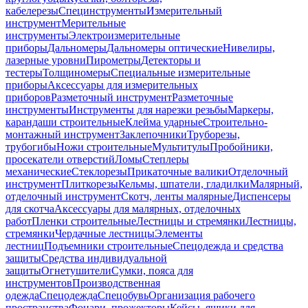
кабелерезы
Специнструменты
Измерительный
инструмент
Мерительные
инструменты
Электроизмерительные
приборы
Дальномеры
Дальномеры оптические
Нивелиры,
лазерные уровни
Пирометры
Детекторы и
тестеры
Толщиномеры
Специальные измерительные
приборы
Аксессуары для измерительных
приборов
Разметочный инструмент
Разметочные
инструменты
Инструменты для нарезки резьбы
Маркеры,
карандаши строительные
Клейма ударные
Строительно-
монтажный инструмент
Заклепочники
Труборезы,
трубогибы
Ножи строительные
Мультитулы
Пробойники,
просекатели отверстий
Ломы
Степлеры
механические
Стеклорезы
Прикаточные валики
Отделочный
инструмент
Плиткорезы
Кельмы, шпатели, гладилки
Малярный,
отделочный инструмент
Скотч, ленты малярные
Диспенсеры
для скотча
Аксессуары для малярных, отделочных
работ
Пленки строительные
Лестницы и стремянки
Лестницы,
стремянки
Чердачные лестницы
Элементы
лестниц
Подъемники строительные
Спецодежда и средства
защиты
Средства индивидуальной
защиты
Огнетушители
Сумки, пояса для
инструментов
Производственная
одежда
Спецодежда
Спецобувь
Организация рабочего
пространства
Фонари, прожекторы
Кейсы, ящики для