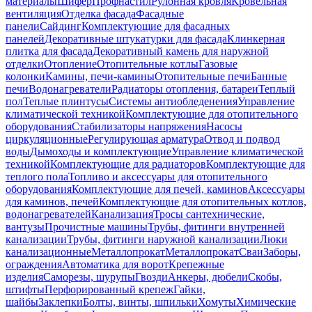
материалы
Шифер
Профнастил
Рулонная кровля
Кровельная
вентиляция
Отделка фасада
Фасадные
панели
Сайдинг
Комплектующие для фасадных
панелей
Декоративные штукатурки для фасада
Клинкерная
плитка для фасада
Декоративный камень для наружной
отделки
Отопление
Отопительные котлы
Газовые
колонки
Камины, печи-камины
Отопительные печи
Банные
печи
Водонагреватели
Радиаторы отопления, батареи
Теплый
пол
Теплые плинтусы
Системы антиобледенения
Управление
климатической техникой
Комплектующие для отопительного
оборудования
Стабилизаторы напряжения
Насосы
циркуляционные
Регулирующая арматура
Отвод и подвод
воды
Дымоходы и комплектующие
Управление климатической
техникой
Комплектующие для радиаторов
Комплектующие для
теплого пола
Топливо и аксессуары для отопительного
оборудования
Комплектующие для печей, каминов
Аксессуары
для каминов, печей
Комплектующие для отопительных котлов,
водонагревателей
Канализация
Тросы сантехнические,
вантузы
Прочистные машины
Трубы, фитинги внутренней
канализации
Трубы, фитинги наружной канализации
Люки
канализационные
Металлопрокат
Металлопрокат
Сваи
Заборы,
ограждения
Автоматика для ворот
Крепежные
изделия
Саморезы, шурупы
Гвозди
Анкеры, дюбели
Скобы,
штифты
Перфорированный крепеж
Гайки,
шайбы
Заклепки
Болты, винты, шпильки
Хомуты
Химические