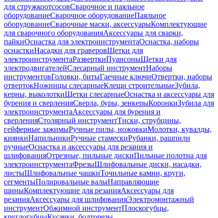
для стружкоотсосов
Сварочное и паяльное
оборудование
Сварочное оборудование
Паяльное
оборудование
Сварочные маски, аксессуары
Комплектующие
для сварочного оборудования
Аксессуары для сварки,
пайки
Оснастка для электроинструмента
Оснастка, наборы
оснастки
Насадки для граверов
Щетки для
электроинструмента
Развертки
Пуансоны
Щетки для
электродвигателей
Слесарный инструмент
Наборы
инструментов
Головки, биты
Гаечные ключи
Отвертки, наборы
отверток
Ножницы слесарные
Клещи строительные
Зубила,
керны, выколотки
Щетки слесарные
Оснастка и аксессуары для
бурения и сверления
Сверла, буры, зенкеры
Коронки
Зубила для
электроинструмента
Аксессуары для бурения и
сверления
Столярный инструмент
Тиски, струбцины,
гейферные зажимы
Ручные пилы, ножовки
Молотки, кувалды,
киянки
Напильники
Ручные стамески
Рубанки, рашпили
ручные
Оснастка и аксессуары для резания и
шлифования
Отрезные, пильные диски
Пильные полотна для
электроинструмента
Фрезы
Шлифовальные диски, насадки,
листы
Шлифовальные чашки
Точильные камни, круги,
сегменты
Полировальные валы
Направляющие
шины
Комплектующие для резания
Аксессуары для
резания
Аксессуары для шлифования
Электромонтажный
инструмент
Обжимной инструмент
Плоскогубцы,
круглогубцы
Кусачки, болторезы,