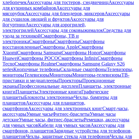
хлебопечек
Аксессуары для тостеров, сэндвичниц
Аксессуары
для кухонных комбайнов
Аксессуары для
мясорубок
Аксессуары для блендеров, миксеров
Аксессуары
для сушилок овощей и фруктов
Аксессуары для
йогуртниц
Аксессуары для аэрогрилей,
электрогрилей
Аксессуары для соковыжималок
Средства для
ухода за техникой
Смартфоны, ТВ и
электроника
Смартфоны
Смартфоны
Смартфоны
восстановленные
Смартфоны Apple
Смартфоны
Xiaomi
Смартфоны Samsung
Смартфоны Honor
Смартфоны
Huawei
Смартфоны POCO
Смартфоны Infinix
Смартфоны
Tecno
Смартфоны Realme
Смартфоны Samsung Galaxy S26
series
Кнопочные телефоны
Складные смартфоны
Телевизоры,
мониторы
Телевизоры
Мониторы
Мониторы-телевизоры
ТВ-
приставки и медиаплееры
Проекторы
Проекционные
экраны
Профессиональные дисплеи
Планшеты, электронные
книги
Планшеты
Электронные книги
Графические
планшеты
Блокноты электронные
Чехлы, бамперы для
планшетов
Аксессуары для планшетов,
смартфонов
Аксессуары для электронных книг
Смарт-часы,
аксессуары
Умные часы
Фитнес-браслеты
Умные часы
детские
Умные часы, фитнес-браслеты
Ремешки, аксессуары
для умных часов
Кабели для умных часов
Аксессуары для
смартфонов, планшетов
Зарядные устройства для телефонов,
планшетов
Чехлы, защитные стекла для телефонов
Чехлы для