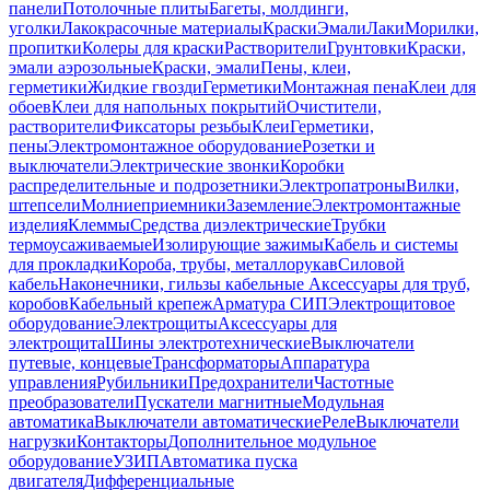
панели
Потолочные плиты
Багеты, молдинги,
уголки
Лакокрасочные материалы
Краски
Эмали
Лаки
Морилки,
пропитки
Колеры для краски
Растворители
Грунтовки
Краски,
эмали аэрозольные
Краски, эмали
Пены, клеи,
герметики
Жидкие гвозди
Герметики
Монтажная пена
Клеи для
обоев
Клеи для напольных покрытий
Очистители,
растворители
Фиксаторы резьбы
Клеи
Герметики,
пены
Электромонтажное оборудование
Розетки и
выключатели
Электрические звонки
Коробки
распределительные и подрозетники
Электропатроны
Вилки,
штепсели
Молниеприемники
Заземление
Электромонтажные
изделия
Клеммы
Средства диэлектрические
Трубки
термоусаживаемые
Изолирующие зажимы
Кабель и системы
для прокладки
Короба, трубы, металлорукав
Силовой
кабель
Наконечники, гильзы кабельные
Аксессуары для труб,
коробов
Кабельный крепеж
Арматура СИП
Электрощитовое
оборудование
Электрощиты
Аксессуары для
электрощита
Шины электротехнические
Выключатели
путевые, концевые
Трансформаторы
Аппаратура
управления
Рубильники
Предохранители
Частотные
преобразователи
Пускатели магнитные
Модульная
автоматика
Выключатели автоматические
Реле
Выключатели
нагрузки
Контакторы
Дополнительное модульное
оборудование
УЗИП
Автоматика пуска
двигателя
Дифференциальные