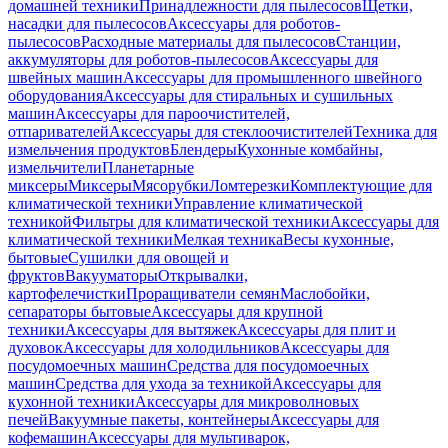
домашней техники
Принадлежности для пылесосов
Щетки,
насадки для пылесосов
Аксессуары для роботов-
пылесосов
Расходные материалы для пылесосов
Станции,
аккумуляторы для роботов-пылесосов
Аксессуары для
швейных машин
Аксессуары для промышленного швейного
оборудования
Аксессуары для стиральных и сушильных
машин
Аксессуары для пароочистителей,
отпаривателей
Аксессуары для стеклоочистителей
Техника для
измельчения продуктов
Блендеры
Кухонные комбайны,
измельчители
Планетарные
миксеры
Миксеры
Мясорубки
Ломтерезки
Комплектующие для
климатической техники
Управление климатической
техникой
Фильтры для климатической техники
Аксессуары для
климатической техники
Мелкая техника
Весы кухонные,
бытовые
Сушилки для овощей и
фруктов
Вакууматоры
Открывалки,
картофелечистки
Проращиватели семян
Маслобойки,
сепараторы бытовые
Аксессуары для крупной
техники
Аксессуары для вытяжек
Аксессуары для плит и
духовок
Аксессуары для холодильников
Аксессуары для
посудомоечных машин
Средства для посудомоечных
машин
Средства для ухода за техникой
Аксессуары для
кухонной техники
Аксессуары для микроволновых
печей
Вакуумные пакеты, контейнеры
Аксессуары для
кофемашин
Аксессуары для мультиварок,