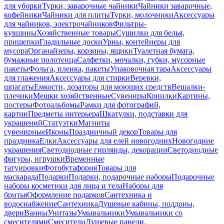
для уборки
Турки, заварочные чайники
Чайники заварочные,
кофейники
Чайники для плиты
Турки, молочники
Аксессуары
для чайников, электрочайников
Фильтры-
кувшины
Хозяйственные товары
Сушилки для белья,
прищепки
Гладильные доски
Урны, контейнеры для
мусора
Органайзеры, корзины, ящики
Туалетная бумага,
бумажные полотенца
Салфетки, мочалки, губки, мусорные
пакеты
Фольга, пленка, пакеты
Упаковочная тара
Аксессуары
для глажения
Аксессуары для стирки
Веревки,
шпагаты
Емкости, дозаторы для моющих средств
Вешалки-
плечики
Мешки хозяйственные
Сувениры
Копилки
Картины,
постеры
Фотоальбомы
Рамки для фотографий,
картин
Предметы интерьера
Шкатулки, подставки для
украшений
Статуэтки
Магниты
сувенирные
Иконы
Праздничный декор
Товары для
праздника
Елки
Аксессуары для елей новогодних
Новогодние
украшения
Светодиодные гирлянды, декорации
Светодиодные
фигуры, игрушки
Временные
татуировки
Фотобутафория
Товары для
маскарада
Подарки
Подарки, подарочные наборы
Подарочные
наборы косметики для лица и тела
Наборы для
бритья
Оформление подарков
Сантехника и
водоснабжение
Сантехника
Душевые кабины, поддоны,
двери
Ванны
Унитазы
Умывальники
Умывальники со
смесителями
Смесители
Душевые панели,