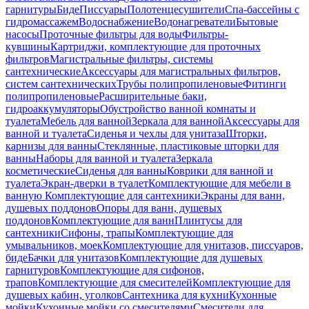
гарнитуры
Биде
Писсуары
Полотенцесушители
Спа-бассейны с
гидромассажем
Водоснабжение
Водонагреватели
Бытовые
насосы
Проточные фильтры для воды
Фильтры-
кувшины
Картриджи, комплектующие для проточных
фильтров
Магистральные фильтры, системы
сантехнические
Аксессуары для магистральных фильтров,
систем сантехнических
Трубы полипропиленовые
Фитинги
полипропиленовые
Расширительные баки,
гидроаккумуляторы
Обустройство ванной комнаты и
туалета
Мебель для ванной
Зеркала для ванной
Аксессуары для
ванной и туалета
Сиденья и чехлы для унитаза
Шторки,
карнизы для ванны
Стеклянные, пластиковые шторки для
ванны
Наборы для ванной и туалета
Зеркала
косметические
Сиденья для ванны
Коврики для ванной и
туалета
Экран-дверки в туалет
Комплектующие для мебели в
ванную
Комплектующие для сантехники
Экраны для ванн,
душевых поддонов
Опоры для ванн, душевых
поддонов
Комплектующие для ванн
Плинтусы для
сантехники
Сифоны, трапы
Комплектующие для
умывальников, моек
Комплектующие для унитазов, писсуаров,
биде
Бачки для унитазов
Комплектующие для душевых
гарнитуров
Комплектующие для сифонов,
трапов
Комплектующие для смесителей
Комплектующие для
душевых кабин, уголков
Сантехника для кухни
Кухонные
мойки
Кухонные мойки со смесителями
Смесители для