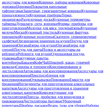
аксессуары для ковров
Коврики, наборы ковриков
Ковровые
дорожки
Циновки
Покрытия напольные
тафтинговые
Защитные, грязезащитные коврики
Кухонные
принадлежности
Кухонные приборы
Терки,
овощерезки
Разделочные доски
Кухонные термометры,
таймеры
Дуршлаги, сита, воронки
Формы, приборы для
приготовления
Молотки для мяса, тендерайзеры
Кухонные
мелочи
Миски
Кухонный текстиль
Кухонные фартуки,
прихватки
Кухонные полотенца
Скатерти, сервировочные
салфетки
Организация хранения на кухне
Посуда для
хранения
Органайзеры для кухни
Органайзеры для
специй
Посуда для ланча
Полки и аксессуары на
рейлинги
Рейлинги для кухни
Одноразовая посуда,
упаковка
Вакуумные пакеты,
контейнеры
Бакалея
Кофе
Чай
Цикорий, какао, горячий
шоколад
Сиропы и топпинги
Консервирование и
дистилляция
Автоклавы для консервирования
Аксессуары для
консервирования
Приспособления для
консервирования
Открывалки
Пивоварни
Емкости для
брожения
Ингредиенты для приготовления алкогольных
напитков
Аксессуары для приготовления и хранения
алкогольных напитков
Комплектующие для
дистилляторов
Прессы, дробилки для виноделия и
пивоварения
Дистилляторы бытовые
Уборочный
инвентарь
Швабры, насадки
Ведра, тазы для уборки
Наборы