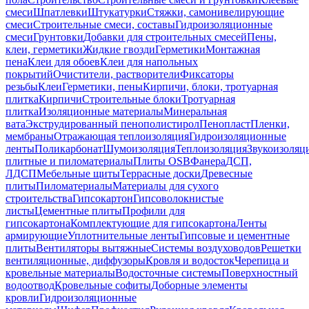
смеси
Шпатлевки
Штукатурки
Стяжки, самонивелирующие
смеси
Строительные смеси, составы
Гидроизоляционные
смеси
Грунтовки
Добавки для строительных смесей
Пены,
клеи, герметики
Жидкие гвозди
Герметики
Монтажная
пена
Клеи для обоев
Клеи для напольных
покрытий
Очистители, растворители
Фиксаторы
резьбы
Клеи
Герметики, пены
Кирпичи, блоки, тротуарная
плитка
Кирпичи
Строительные блоки
Тротуарная
плитка
Изоляционные материалы
Минеральная
вата
Экструдированный пенополистирол
Пенопласт
Пленки,
мембраны
Отражающая теплоизоляция
Гидроизоляционные
ленты
Поликарбонат
Шумоизоляция
Теплоизоляция
Звукоизоляц
плитные и пиломатериалы
Плиты OSB
Фанера
ДСП,
ЛДСП
Мебельные щиты
Террасные доски
Древесные
плиты
Пиломатериалы
Материалы для сухого
строительства
Гипсокартон
Гипсоволокнистые
листы
Цементные плиты
Профили для
гипсокартона
Комплектующие для гипсокартона
Ленты
армирующие
Уплотнительные ленты
Гипсовые и цементные
плиты
Вентиляторы вытяжные
Системы воздуховодов
Решетки
вентиляционные, диффузоры
Кровля и водосток
Черепица и
кровельные материалы
Водосточные системы
Поверхностный
водоотвод
Кровельные софиты
Доборные элементы
кровли
Гидроизоляционные