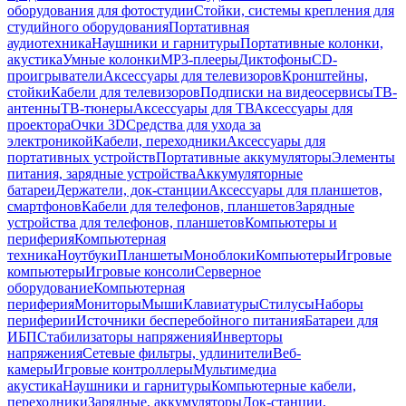
оборудования для фотостудии
Стойки, системы крепления для
студийного оборудования
Портативная
аудиотехника
Наушники и гарнитуры
Портативные колонки,
акустика
Умные колонки
MP3-плееры
Диктофоны
CD-
проигрыватели
Аксессуары для телевизоров
Кронштейны,
стойки
Кабели для телевизоров
Подписки на видеосервисы
ТВ-
антенны
ТВ-тюнеры
Аксессуары для ТВ
Аксессуары для
проектора
Очки 3D
Средства для ухода за
электроникой
Кабели, переходники
Аксессуары для
портативных устройств
Портативные аккумуляторы
Элементы
питания, зарядные устройства
Аккумуляторные
батареи
Держатели, док-станции
Аксессуары для планшетов,
смартфонов
Кабели для телефонов, планшетов
Зарядные
устройства для телефонов, планшетов
Компьютеры и
периферия
Компьютерная
техника
Ноутбуки
Планшеты
Моноблоки
Компьютеры
Игровые
компьютеры
Игровые консоли
Серверное
оборудование
Компьютерная
периферия
Мониторы
Мыши
Клавиатуры
Стилусы
Наборы
периферии
Источники бесперебойного питания
Батареи для
ИБП
Стабилизаторы напряжения
Инверторы
напряжения
Сетевые фильтры, удлинители
Веб-
камеры
Игровые контроллеры
Мультимедиа
акустика
Наушники и гарнитуры
Компьютерные кабели,
переходники
Зарядные, аккумуляторы
Док-станции,