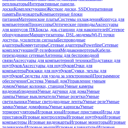
репликаторы
Интерактивные панели,
доски
Комплектующие
Жесткие диски, SSD
Оперативная
память
Видеокарты
Компьютерные блоки
питания
Материнские платы
Системы охлаждения
Корпуса для
компьютеров
Процессоры
Оптические приводы
Аксессуары
для корпусов ПК
Боксы, док-станции для накопителей
Сетевое
оборудование
Маршрутизаторы, DSL-модемы
Wi-Fi точки
доступа, усилители сигнала
Беспроводные
адаптеры
Коммутаторы
Сетевые адаптеры
Powerline
Сетевые
комплектующие
IP-телефония
Медиаконвертеры
Кабели,
переходники сетевые
Антенны для беспроводной
связи
Аксессуары для компьютерной техники
Подставки для
ноутбуков
Аксессуары для ноутбуков
Очки для
компьютера
Рюкзаки для ноутбуков
Сумки, чехлы для
ноутбуков
Средства для ухода за электроникой
Программное
обеспечение
Система Умный дом
Управление умным
домом
Умные колонки, станции
Умные камеры
видеонаблюдения
Умные датчики для дома
Умные
лампы
Умные выключатели
Умные розетки
Умные
светильники
Умные светодиодные ленты
Умные реле
Умные
замки
Умные домофоны
Умные карнизы
Умные
терморегуляторы
Игровая зона
Игровые приставки
Игры для
приставок
Игровые контроллеры
Игровые ноутбуки
Игровые
компьютеры
Игровые видеокарты
Игровые мониторы
Игровые
телевизоры
Игровые мыши
Игровые клавиатуры
Игровые