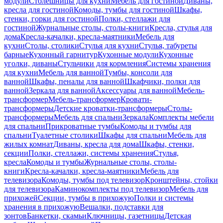
модули
Столешницы для кухни
Мебель для гостиной
Диваны,
кресла для гостиной
Комоды, тумбы для гостиной
Шкафы,
стенки, горки для гостиной
Полки, стеллажи для
гостиной
Журнальные столы, столы-книги
Кресла, стулья для
дома
Кресла-качалки, кресла-маятники
Мебель для
кухни
Столы, столики
Стулья для кухни
Стулья, табуреты
барные
Кухонный гарнитур
Кухонные модули
Кухонные
уголки, диваны
Стульчики для кормления
Системы хранения
для кухни
Мебель для ванной
Тумбы, консоли для
ванной
Шкафы, пеналы для ванной
Шкафчики, полки для
ванной
Зеркала для ванной
Аксессуары для ванной
Мебель-
трансформер
Мебель-трансформер
Кровати-
трансформеры
Детские кроватки-трансформеры
Столы-
трансформеры
Мебель для спальни
Зеркала
Комплекты мебели
для спальни
Прикроватные тумбы
Комоды и тумбы для
спальни
Туалетные столики
Шкафы для спальни
Мебель для
жилых комнат
Диваны, кресла для дома
Шкафы, стенки,
секции
Полки, стеллажи, системы хранения
Стулья,
кресла
Комоды и тумбы
Журнальные столы, столы-
книги
Кресла-качалки, кресла-маятники
Мебель для
телевизора
Комоды, тумбы под телевизор
Кронштейны, стойки
для телевизора
Каминокомплекты под телевизор
Мебель для
прихожей
Секции, тумбы в прихожую
Полки и системы
хранения в прихожую
Вешалки, подставки для
зонтов
Банкетки, скамьи
Ключницы, газетницы
Детская