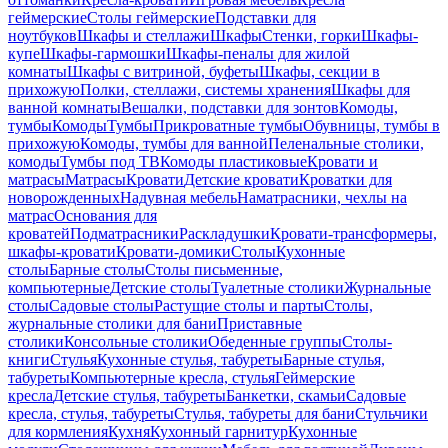
геймерские
Столы геймерские
Подставки для
ноутбуков
Шкафы и стеллажи
Шкафы
Стенки, горки
Шкафы-
купе
Шкафы-гармошки
Шкафы-пеналы для жилой
комнаты
Шкафы с витриной, буфеты
Шкафы, секции в
прихожую
Полки, стеллажи, системы хранения
Шкафы для
ванной комнаты
Вешалки, подставки для зонтов
Комоды,
тумбы
Комоды
Тумбы
Прикроватные тумбы
Обувницы, тумбы в
прихожую
Комоды, тумбы для ванной
Пеленальные столики,
комоды
Тумбы под ТВ
Комоды пластиковые
Кровати и
матрасы
Матрасы
Кровати
Детские кровати
Кроватки для
новорожденных
Надувная мебель
Наматрасники, чехлы на
матрас
Основания для
кроватей
Подматрасники
Раскладушки
Кровати-трансформеры,
шкафы-кровати
Кровати-домики
Столы
Кухонные
столы
Барные столы
Столы письменные,
компьютерные
Детские столы
Туалетные столики
Журнальные
столы
Садовые столы
Растущие столы и парты
Столы,
журнальные столики для бани
Приставные
столики
Консольные столики
Обеденные группы
Столы-
книги
Стулья
Кухонные стулья, табуреты
Барные стулья,
табуреты
Компьютерные кресла, стулья
Геймерские
кресла
Детские стулья, табуреты
Банкетки, скамьи
Садовые
кресла, стулья, табуреты
Стулья, табуреты для бани
Стульчики
для кормления
Кухня
Кухонный гарнитур
Кухонные