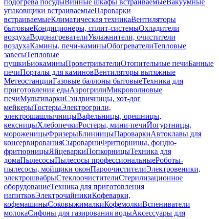
подогрева посуды
Винные шкафы встраиваемые
Вакуумные
упаковщики встраиваемые
Пароварки
встраиваемые
Климатическая техника
Вентиляторы
бытовые
Кондиционеры, сплит-системы
Охладители
воздуха
Водонагреватели
Увлажнители, очистители
воздуха
Камины, печи-камины
Обогреватели
Тепловые
завесы
Тепловые
пушки
Биокамины
Проветриватели
Отопительные печи
Банные
печи
Порталы для каминов
Вентиляторы вытяжные
Метеостанции
Газовые баллоны бытовые
Техника для
приготовления еды
Аэрогрили
Микроволновые
печи
Мультиварки
Сэндвичницы, хот-дог
мейкеры
Тостеры
Электрогрили,
электрошашлычницы
Вафельницы, орешницы,
кексницы
Хлебопечки
Ростеры, мини-печи
Йогуртницы,
мороженицы
Фризеры
Блинницы
Пароварки
Автоклавы для
консервирования
Сыроварни
Фритюрницы, фондю-
фритюрницы
Яйцеварки
Попкорницы
Техника для
дома
Пылесосы
Пылесосы профессиональные
Роботы-
пылесосы, мойщики окон
Пароочистители
Электровеники,
электрошвабры
Стеклоочистители
Стерилизационное
оборудование
Техника для приготовления
напитков
Электрочайники
Кофеварки,
кофемашины
Соковыжималки
Кофемолки
Вспениватели
молока
Сифоны для газирования воды
Аксессуары для