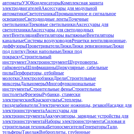
автоматы
УЗО
Конденсаторы
Комплексная защита
электродвигателей
Аксессуары для модульной
автоматики
Светотехника
Промышленное и сигнальное
освещение
Светодиодные ленты
Точечные
светильники
Трековые светильники
Аксессуары для
светотехники
Аксессуары для светодиодных
лент
Вентиляция
Вентиляторы вытяжные
Вентиляторы
канальные
Системы воздуховодов
Решетки вентиляционные,
диффузоры
Проветриватели
Люки
Люки ревизионные
Люки
под плитку
Люки напольные
Люки под
покраску
Строительный
инструмент
Электроинструмент
Шуруповерты,
гайковерты
Шлифмашины
Циркулярные, сабельные
пилы
Перфораторы, отбойные
молотки
Электролобзики
Дрели
Строительные
миксеры
Дальномеры
Многофункциональные
инструменты
Строительные фены
Строительные
пистолеты
Фрезеры
Рубанки, стамески
электрические
Краскопульты
Степлеры,
гвоздезабиватели
Электрические ножницы, резаки
Насадки для
электроинструмента
Аксессуары для
электроинструмента
Аккумуляторы, зарядные устройства для
электроинструмента
Наборы электроинструмента
Силовая и
строительная техника
Бетоносмесители
Генераторы
Тали,
тельферы
Такелаж
Виброплиты, глубинные