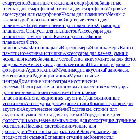
смартфонов
Защитные стекла для смартфонов
Защитные
пленки для смартфонов
Стилусы для смартфонов
Игровые
аксессуары для смартфонов
Чехлы для планшетов
Чехлы с
клавиатурой для планшетов
Защитные стекла для
планшетов
Защитные пленки для планшетов
Сумки для
планшетов
Стилусы для планшетов
Аксессуары для
планшетов, смартфонов
Кабели для телефонов,
планшетов
Фото,
видеосъемка
Фотоаппараты
Видеокамеры
Экшн-камеры
Карты
памяти
Объективы
Вспышки
Аксессуары для камер
Сумки и
чехлы для камер
Зарядные устройства, аккумуляторы для фото,
видеокамер
Аксессуары для объективов
Штативы
Цифровые
фоторамки
Аудиотехника
Мультимедиа акустика
Радиочасы,
метеостанции
Радиоприемники
Музыкальные
центры
Домашние кинотеатры
Акустические
системы
Проигрыватели виниловых пластинок
Аксессуары
для виниловых проигрывателей
Виниловые
пластинки
Инсталляционная акустика
Трансляционные
усилители
Аксессуары для аудиотехники
Комплектующие для
акустики
Акустические кабели
Подставки, стойки для
акустики
Сумки, чехлы для акустики
Оборудование для
фотостудии
Кольцевые лампы
Фоны для фотостудии
Студийное
освещение
Насадки светоформирующие для
фотостудии
Фотозонты, отражатели
Оборудование для
предметной съемки
Вспышки студийные
Комплекты