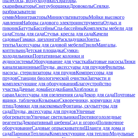
пылесосы, воздуходувки
Аэраторы,
скарификаторы
Снегоуборщики
Дровоколы
Сеялки,
разбрасыватели
семян
Минитракторы
Миникультиваторы
Мойки высокого
давления
Наборы садового электроинструмента
Отдых и
пикник
Батуты
Бассейны
Спа-бассейны
Комплекты мебели для
сада
Столы для сада
Стулья, кресла для сада
Качели
садовые
Гамаки, шезлонги
Раскладушки
Зонты,
тенты
Аксессуары для садовой мебели
Грили
Мангалы,
коптильни
Детская площадка
Сумки-
холодильники
Портативные колонки и
аудиосистемы
Оборудование для участка
Бытовые насосы
Люки
канализационные
Пруды, аксессуары для прудов
Фильтры,
насосы, стерилизаторы для прудов
Компрессоры для
прудов
Станции биологической очистки
Запчасти и
комплектующие для оборудования
Благоустройство
участка
Дачные дома
Беседки
Бани
Хозблоки и
сараи
Аксессуары для озеленения сада
Декор для сада
Почтовые
ящики, таблички
Козырьки
Скворечники, кормушки для
птиц
Домики для насекомых
Фонтаны, скульптуры для
сада
Пруды, аксессуары для прудов
Уличные
обогреватели
Уличные светильники
Противогололедные
реагенты
Декоративный щебень
Сад и огород
Поливочное
оборудование
Садовые опрыскиватели
Шланги для дома и
сада
Парники
Теплицы
Комплектующие для теплиц
Модульные