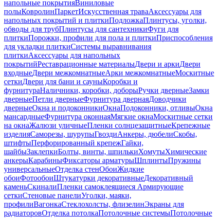
напольные покрытия
Виниловые
полы
Ковролин
Паркет
Искусственная трава
Аксессуары для
напольных покрытий и плитки
Подложка
Плинтусы, уголки,
обводы для труб
Плинтусы для сантехники
Фуги для
плитки
Порожки, профили для пола и плитки
Приспособления
для укладки плитки
Системы выравнивания
плитки
Аксессуары для напольных
покрытий
Реставрационные материалы
Двери и арки
Двери
входные
Двери межкомнатные
Арки межкомнатные
Москитные
сетки
Двери для бани и сауны
Коробки и
фурнитура
Наличники, коробки, доборы
Ручки дверные
Замки
дверные
Петли дверные
Фурнитура дверная
Доводчики
дверные
Окна и подоконники
Окна
Подоконники, отливы
Окна
мансардные
Фурнитура оконная
Мягкие окна
Москитные сетки
на окна
Жалюзи уличные
Пленки солнцезащитные
Крепежные
изделия
Саморезы, шурупы
Гвозди
Анкеры, дюбели
Скобы,
штифты
Перфорированный крепеж
Гайки,
шайбы
Заклепки
Болты, винты, шпильки
Хомуты
Химические
анкеры
Карабины
Фиксаторы арматуры
Шплинты
Пружины
универсальные
Отделка стен
Обои
Жидкие
обои
Фотообои
Штукатурки декоративные
Декоративный
камень
Скинали
Пленки самоклеящиеся
Армирующие
сетки
Стеновые панели
Уголки, маяки,
профили
Вагонка
Стеклохолсты, флизелин
Экраны для
радиаторов
Отделка потолка
Потолочные системы
Потолочные