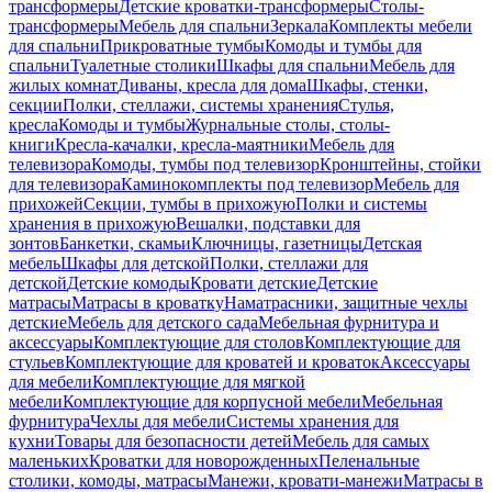
трансформеры
Детские кроватки-трансформеры
Столы-
трансформеры
Мебель для спальни
Зеркала
Комплекты мебели
для спальни
Прикроватные тумбы
Комоды и тумбы для
спальни
Туалетные столики
Шкафы для спальни
Мебель для
жилых комнат
Диваны, кресла для дома
Шкафы, стенки,
секции
Полки, стеллажи, системы хранения
Стулья,
кресла
Комоды и тумбы
Журнальные столы, столы-
книги
Кресла-качалки, кресла-маятники
Мебель для
телевизора
Комоды, тумбы под телевизор
Кронштейны, стойки
для телевизора
Каминокомплекты под телевизор
Мебель для
прихожей
Секции, тумбы в прихожую
Полки и системы
хранения в прихожую
Вешалки, подставки для
зонтов
Банкетки, скамьи
Ключницы, газетницы
Детская
мебель
Шкафы для детской
Полки, стеллажи для
детской
Детские комоды
Кровати детские
Детские
матрасы
Матрасы в кроватку
Наматрасники, защитные чехлы
детские
Мебель для детского сада
Мебельная фурнитура и
аксессуары
Комплектующие для столов
Комплектующие для
стульев
Комплектующие для кроватей и кроваток
Аксессуары
для мебели
Комплектующие для мягкой
мебели
Комплектующие для корпусной мебели
Мебельная
фурнитура
Чехлы для мебели
Системы хранения для
кухни
Товары для безопасности детей
Мебель для самых
маленьких
Кроватки для новорожденных
Пеленальные
столики, комоды, матрасы
Манежи, кровати-манежи
Матрасы в