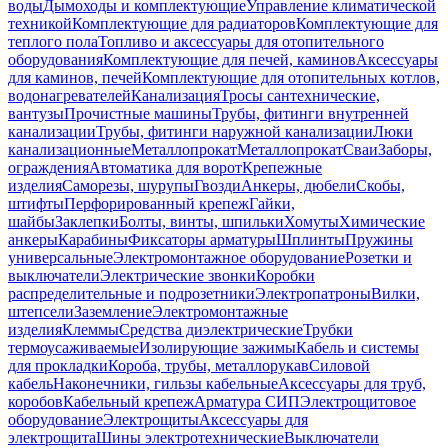
воды
Дымоходы и комплектующие
Управление климатической
техникой
Комплектующие для радиаторов
Комплектующие для
теплого пола
Топливо и аксессуары для отопительного
оборудования
Комплектующие для печей, каминов
Аксессуары
для каминов, печей
Комплектующие для отопительных котлов,
водонагревателей
Канализация
Тросы сантехнические,
вантузы
Прочистные машины
Трубы, фитинги внутренней
канализации
Трубы, фитинги наружной канализации
Люки
канализационные
Металлопрокат
Металлопрокат
Сваи
Заборы,
ограждения
Автоматика для ворот
Крепежные
изделия
Саморезы, шурупы
Гвозди
Анкеры, дюбели
Скобы,
штифты
Перфорированный крепеж
Гайки,
шайбы
Заклепки
Болты, винты, шпильки
Хомуты
Химические
анкеры
Карабины
Фиксаторы арматуры
Шплинты
Пружины
универсальные
Электромонтажное оборудование
Розетки и
выключатели
Электрические звонки
Коробки
распределительные и подрозетники
Электропатроны
Вилки,
штепсели
Заземление
Электромонтажные
изделия
Клеммы
Средства диэлектрические
Трубки
термоусаживаемые
Изолирующие зажимы
Кабель и системы
для прокладки
Короба, трубы, металлорукав
Силовой
кабель
Наконечники, гильзы кабельные
Аксессуары для труб,
коробов
Кабельный крепеж
Арматура СИП
Электрощитовое
оборудование
Электрощиты
Аксессуары для
электрощита
Шины электротехнические
Выключатели