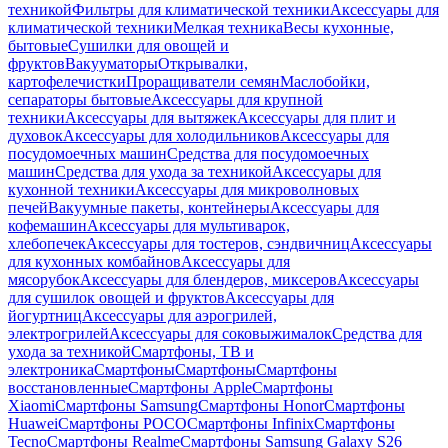
техникой
Фильтры для климатической техники
Аксессуары для
климатической техники
Мелкая техника
Весы кухонные,
бытовые
Сушилки для овощей и
фруктов
Вакууматоры
Открывалки,
картофелечистки
Проращиватели семян
Маслобойки,
сепараторы бытовые
Аксессуары для крупной
техники
Аксессуары для вытяжек
Аксессуары для плит и
духовок
Аксессуары для холодильников
Аксессуары для
посудомоечных машин
Средства для посудомоечных
машин
Средства для ухода за техникой
Аксессуары для
кухонной техники
Аксессуары для микроволновых
печей
Вакуумные пакеты, контейнеры
Аксессуары для
кофемашин
Аксессуары для мультиварок,
хлебопечек
Аксессуары для тостеров, сэндвичниц
Аксессуары
для кухонных комбайнов
Аксессуары для
мясорубок
Аксессуары для блендеров, миксеров
Аксессуары
для сушилок овощей и фруктов
Аксессуары для
йогуртниц
Аксессуары для аэрогрилей,
электрогрилей
Аксессуары для соковыжималок
Средства для
ухода за техникой
Смартфоны, ТВ и
электроника
Смартфоны
Смартфоны
Смартфоны
восстановленные
Смартфоны Apple
Смартфоны
Xiaomi
Смартфоны Samsung
Смартфоны Honor
Смартфоны
Huawei
Смартфоны POCO
Смартфоны Infinix
Смартфоны
Tecno
Смартфоны Realme
Смартфоны Samsung Galaxy S26