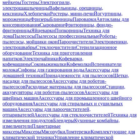
мейкеры
Тостеры
Электрогрили,
электрошашлычницы
Вафельницы, орешницы,
кексницы
Хлебопечки
Ростеры, мини-печи
Йогуртницы,
мороженицы
Фризеры
Блинницы
Пароварки
Автоклавы для
консервирования
Сыроварни
Фритюрницы, фондю-
фритюрницы
Яйцеварки
Попкорницы
Техника для
дома
Пылесосы
Пылесосы профессиональные
Роботы-
пылесосы, мойщики окон
Пароочистители
Электровеники,
электрошвабры
Стеклоочистители
Стерилизационное
оборудование
Техника для приготовления
напитков
Электрочайники
Кофеварки,
кофемашины
Соковыжималки
Кофемолки
Вспениватели
молока
Сифоны для газирования воды
Аксессуары для
домашней техники
Принадлежности для пылесосов
Щетки,
насадки для пылесосов
Аксессуары для роботов-
пылесосов
Расходные материалы для пылесосов
Станции,
аккумуляторы для роботов-пылесосов
Аксессуары для
швейных машин
Аксессуары для промышленного швейного
оборудования
Аксессуары для стиральных и сушильных
машин
Аксессуары для пароочистителей,
отпаривателей
Аксессуары для стеклоочистителей
Техника для
измельчения продуктов
Блендеры
Кухонные комбайны,
измельчители
Планетарные
миксеры
Миксеры
Мясорубки
Ломтерезки
Комплектующие для
климатической техники
Управление климатической