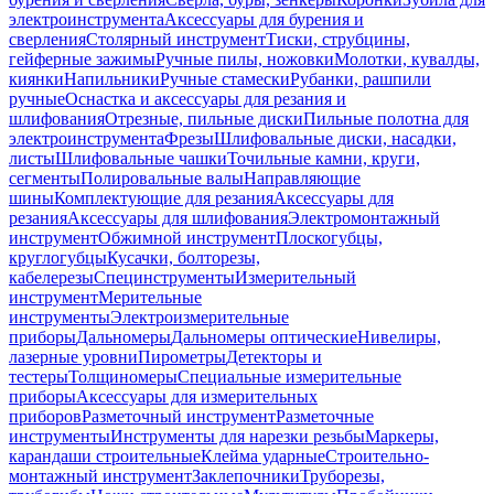
электроинструмента
Аксессуары для бурения и
сверления
Столярный инструмент
Тиски, струбцины,
гейферные зажимы
Ручные пилы, ножовки
Молотки, кувалды,
киянки
Напильники
Ручные стамески
Рубанки, рашпили
ручные
Оснастка и аксессуары для резания и
шлифования
Отрезные, пильные диски
Пильные полотна для
электроинструмента
Фрезы
Шлифовальные диски, насадки,
листы
Шлифовальные чашки
Точильные камни, круги,
сегменты
Полировальные валы
Направляющие
шины
Комплектующие для резания
Аксессуары для
резания
Аксессуары для шлифования
Электромонтажный
инструмент
Обжимной инструмент
Плоскогубцы,
круглогубцы
Кусачки, болторезы,
кабелерезы
Специнструменты
Измерительный
инструмент
Мерительные
инструменты
Электроизмерительные
приборы
Дальномеры
Дальномеры оптические
Нивелиры,
лазерные уровни
Пирометры
Детекторы и
тестеры
Толщиномеры
Специальные измерительные
приборы
Аксессуары для измерительных
приборов
Разметочный инструмент
Разметочные
инструменты
Инструменты для нарезки резьбы
Маркеры,
карандаши строительные
Клейма ударные
Строительно-
монтажный инструмент
Заклепочники
Труборезы,