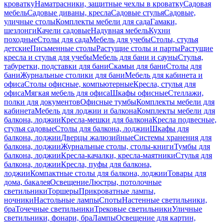
кроватку
Наматрасники, защитные чехлы в кроватку
Садовая
мебель
Садовые диваны, кресла
Садовые стулья
Садовые,
уличные столы
Комплекты мебели для сада
Гамаки,
шезлонги
Качели садовые
Надувная мебель
Кухни
походные
Столы для сада
Мебель для учебы
Столы, стулья
детские
Письменные столы
Растущие столы и парты
Растущие
кресла и стулья для учебы
Мебель для бани и сауны
Стулья,
табуретки, подставки для бани
Скамьи для бани
Столы для
бани
Журнальные столики для бани
Мебель для кабинета и
офиса
Столы офисные, компьютерные
Кресла, стулья для
офиса
Мягкая мебель для офиса
Шкафы офисные
Стеллажи,
полки для документов
Офисные тумбы
Комплекты мебели для
кабинета
Мебель для лоджии и балкона
Комплекты мебели для
балкона, лоджии
Кресла-мешки для балкона
Кресла подвесные,
стулья садовые
Столы для балкона, лоджии
Шкафы для
балкона, лоджии
Дверцы жалюзийные
Системы хранения для
балкона, лоджии
Журнальные столы, столы-книги
Тумбы для
балкона, лоджии
Кресла-качалки, кресла-маятники
Стулья для
балкона, лоджии
Кресла, пуфы для балкона,
лоджии
Компактные столы для балкона, лоджии
Товары для
дома, бакалея
Освещение
Люстры, потолочные
светильники
Торшеры
Прикроватные лампы,
ночники
Настольные лампы
Споты
Настенные светильники,
бра
Точечные светильники
Трековые светильники
Уличные
светильники, фонари, бра
Лампы
Освещение для картин,