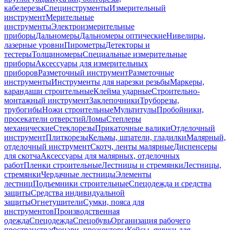
кабелерезы
Специнструменты
Измерительный
инструмент
Мерительные
инструменты
Электроизмерительные
приборы
Дальномеры
Дальномеры оптические
Нивелиры,
лазерные уровни
Пирометры
Детекторы и
тестеры
Толщиномеры
Специальные измерительные
приборы
Аксессуары для измерительных
приборов
Разметочный инструмент
Разметочные
инструменты
Инструменты для нарезки резьбы
Маркеры,
карандаши строительные
Клейма ударные
Строительно-
монтажный инструмент
Заклепочники
Труборезы,
трубогибы
Ножи строительные
Мультитулы
Пробойники,
просекатели отверстий
Ломы
Степлеры
механические
Стеклорезы
Прикаточные валики
Отделочный
инструмент
Плиткорезы
Кельмы, шпатели, гладилки
Малярный,
отделочный инструмент
Скотч, ленты малярные
Диспенсеры
для скотча
Аксессуары для малярных, отделочных
работ
Пленки строительные
Лестницы и стремянки
Лестницы,
стремянки
Чердачные лестницы
Элементы
лестниц
Подъемники строительные
Спецодежда и средства
защиты
Средства индивидуальной
защиты
Огнетушители
Сумки, пояса для
инструментов
Производственная
одежда
Спецодежда
Спецобувь
Организация рабочего
пространства
Фонари, прожекторы
Кейсы, ящики для