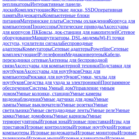
репликаторы
Интерактивные панели,
доски
Комплектующие
Жесткие диски, SSD
Оперативная
память
Видеокарты
Компьютерные блоки
питания
Материнские платы
Системы охлаждения
Корпуса для
компьютеров
Процессоры
Оптические приводы
Аксессуары
для корпусов ПК
Боксы, док-станции для накопителей
Сетевое
оборудование
Маршрутизаторы, DSL-модемы
Wi-Fi точки
доступа, усилители сигнала
Беспроводные
адаптеры
Коммутаторы
Сетевые адаптеры
Powerline
Сетевые
комплектующие
IP-телефония
Медиаконвертеры
Кабели,
переходники сетевые
Антенны для беспроводной
связи
Аксессуары для компьютерной техники
Подставки для
ноутбуков
Аксессуары для ноутбуков
Очки для
компьютера
Рюкзаки для ноутбуков
Сумки, чехлы для
ноутбуков
Средства для ухода за электроникой
Программное
обеспечение
Система Умный дом
Управление умным
домом
Умные колонки, станции
Умные камеры
видеонаблюдения
Умные датчики для дома
Умные
лампы
Умные выключатели
Умные розетки
Умные
светильники
Умные светодиодные ленты
Умные реле
Умные
замки
Умные домофоны
Умные карнизы
Умные
терморегуляторы
Игровая зона
Игровые приставки
Игры для
приставок
Игровые контроллеры
Игровые ноутбуки
Игровые
компьютеры
Игровые видеокарты
Игровые мониторы
Игровые
телевизоры
Игровые мыши
Игровые клавиатуры
Игровые