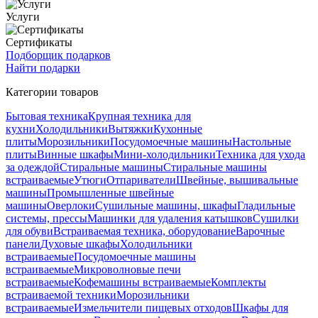
Услуги
Сертификаты
Подборщик подарков
Найти подарки
Категории товаров
Бытовая техника
Крупная техника для
кухни
Холодильники
Вытяжки
Кухонные
плиты
Морозильники
Посудомоечные машины
Настольные
плиты
Винные шкафы
Мини-холодильники
Техника для ухода
за одеждой
Стиральные машины
Стиральные машины
встраиваемые
Утюги
Отпариватели
Швейные, вышивальные
машины
Промышленные швейные
машины
Оверлоки
Сушильные машины, шкафы
Гладильные
системы, прессы
Машинки для удаления катышков
Сушилки
для обуви
Встраиваемая техника, оборудование
Варочные
панели
Духовые шкафы
Холодильники
встраиваемые
Посудомоечные машины
встраиваемые
Микроволновые печи
встраиваемые
Кофемашины встраиваемые
Комплекты
встраиваемой техники
Морозильники
встраиваемые
Измельчители пищевых отходов
Шкафы для