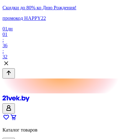
Скидки до 80% ко Дню Рождения!
промокод HAPPY22
01
дн
01
:
36
:
32
Каталог товаров