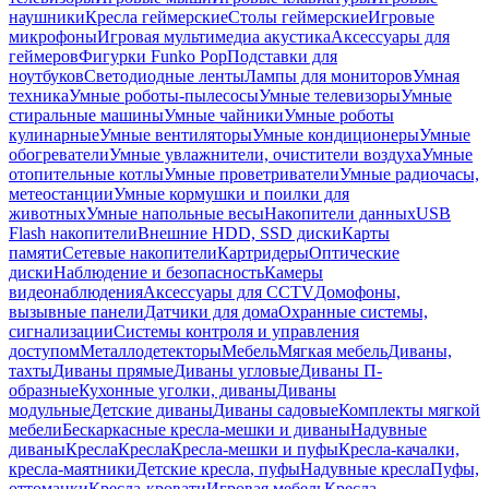
наушники
Кресла геймерские
Столы геймерские
Игровые
микрофоны
Игровая мультимедиа акустика
Аксессуары для
геймеров
Фигурки Funko Pop
Подставки для
ноутбуков
Светодиодные ленты
Лампы для мониторов
Умная
техника
Умные роботы-пылесосы
Умные телевизоры
Умные
стиральные машины
Умные чайники
Умные роботы
кулинарные
Умные вентиляторы
Умные кондиционеры
Умные
обогреватели
Умные увлажнители, очистители воздуха
Умные
отопительные котлы
Умные проветриватели
Умные радиочасы,
метеостанции
Умные кормушки и поилки для
животных
Умные напольные весы
Накопители данных
USB
Flash накопители
Внешние HDD, SSD диски
Карты
памяти
Сетевые накопители
Картридеры
Оптические
диски
Наблюдение и безопасность
Камеры
видеонаблюдения
Аксессуары для CCTV
Домофоны,
вызывные панели
Датчики для дома
Охранные системы,
сигнализации
Системы контроля и управления
доступом
Металлодетекторы
Мебель
Мягкая мебель
Диваны,
тахты
Диваны прямые
Диваны угловые
Диваны П-
образные
Кухонные уголки, диваны
Диваны
модульные
Детские диваны
Диваны садовые
Комплекты мягкой
мебели
Бескаркасные кресла-мешки и диваны
Надувные
диваны
Кресла
Кресла
Кресла-мешки и пуфы
Кресла-качалки,
кресла-маятники
Детские кресла, пуфы
Надувные кресла
Пуфы,
оттоманки
Кресла-кровати
Игровая мебель
Кресла