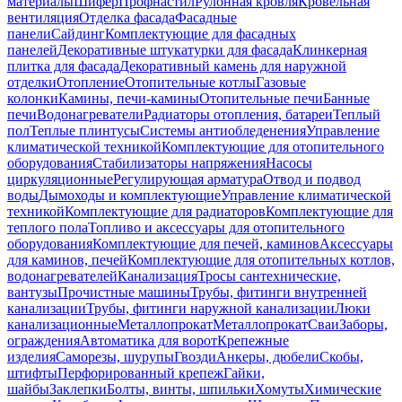
материалы
Шифер
Профнастил
Рулонная кровля
Кровельная
вентиляция
Отделка фасада
Фасадные
панели
Сайдинг
Комплектующие для фасадных
панелей
Декоративные штукатурки для фасада
Клинкерная
плитка для фасада
Декоративный камень для наружной
отделки
Отопление
Отопительные котлы
Газовые
колонки
Камины, печи-камины
Отопительные печи
Банные
печи
Водонагреватели
Радиаторы отопления, батареи
Теплый
пол
Теплые плинтусы
Системы антиобледенения
Управление
климатической техникой
Комплектующие для отопительного
оборудования
Стабилизаторы напряжения
Насосы
циркуляционные
Регулирующая арматура
Отвод и подвод
воды
Дымоходы и комплектующие
Управление климатической
техникой
Комплектующие для радиаторов
Комплектующие для
теплого пола
Топливо и аксессуары для отопительного
оборудования
Комплектующие для печей, каминов
Аксессуары
для каминов, печей
Комплектующие для отопительных котлов,
водонагревателей
Канализация
Тросы сантехнические,
вантузы
Прочистные машины
Трубы, фитинги внутренней
канализации
Трубы, фитинги наружной канализации
Люки
канализационные
Металлопрокат
Металлопрокат
Сваи
Заборы,
ограждения
Автоматика для ворот
Крепежные
изделия
Саморезы, шурупы
Гвозди
Анкеры, дюбели
Скобы,
штифты
Перфорированный крепеж
Гайки,
шайбы
Заклепки
Болты, винты, шпильки
Хомуты
Химические