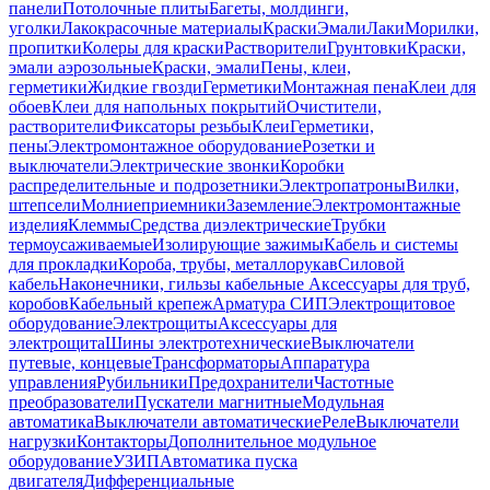
панели
Потолочные плиты
Багеты, молдинги,
уголки
Лакокрасочные материалы
Краски
Эмали
Лаки
Морилки,
пропитки
Колеры для краски
Растворители
Грунтовки
Краски,
эмали аэрозольные
Краски, эмали
Пены, клеи,
герметики
Жидкие гвозди
Герметики
Монтажная пена
Клеи для
обоев
Клеи для напольных покрытий
Очистители,
растворители
Фиксаторы резьбы
Клеи
Герметики,
пены
Электромонтажное оборудование
Розетки и
выключатели
Электрические звонки
Коробки
распределительные и подрозетники
Электропатроны
Вилки,
штепсели
Молниеприемники
Заземление
Электромонтажные
изделия
Клеммы
Средства диэлектрические
Трубки
термоусаживаемые
Изолирующие зажимы
Кабель и системы
для прокладки
Короба, трубы, металлорукав
Силовой
кабель
Наконечники, гильзы кабельные
Аксессуары для труб,
коробов
Кабельный крепеж
Арматура СИП
Электрощитовое
оборудование
Электрощиты
Аксессуары для
электрощита
Шины электротехнические
Выключатели
путевые, концевые
Трансформаторы
Аппаратура
управления
Рубильники
Предохранители
Частотные
преобразователи
Пускатели магнитные
Модульная
автоматика
Выключатели автоматические
Реле
Выключатели
нагрузки
Контакторы
Дополнительное модульное
оборудование
УЗИП
Автоматика пуска
двигателя
Дифференциальные