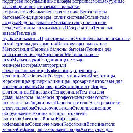
подогрева посуды
Винные шкафы встраиваемые
Вакуумные
упаковщики встраиваемые
Пароварки
встраиваемые
Климатическая техника
Вентиляторы
бытовые
Кондиционеры, сплит-системы
Охладители
воздуха
Водонагреватели
Увлажнители, очистители
воздуха
Камины, печи-камины
Обогреватели
Тепловые
завесы
Тепловые
пушки
Биокамины
Проветриватели
Отопительные печи
Банные
печи
Порталы для каминов
Вентиляторы вытяжные
Метеостанции
Газовые баллоны бытовые
Техника для
приготовления еды
Аэрогрили
Микроволновые
печи
Мультиварки
Сэндвичницы, хот-дог
мейкеры
Тостеры
Электрогрили,
электрошашлычницы
Вафельницы, орешницы,
кексницы
Хлебопечки
Ростеры, мини-печи
Йогуртницы,
мороженицы
Фризеры
Блинницы
Пароварки
Автоклавы для
консервирования
Сыроварни
Фритюрницы, фондю-
фритюрницы
Яйцеварки
Попкорницы
Техника для
дома
Пылесосы
Пылесосы профессиональные
Роботы-
пылесосы, мойщики окон
Пароочистители
Электровеники,
электрошвабры
Стеклоочистители
Стерилизационное
оборудование
Техника для приготовления
напитков
Электрочайники
Кофеварки,
кофемашины
Соковыжималки
Кофемолки
Вспениватели
молока
Сифоны для газирования воды
Аксессуары для