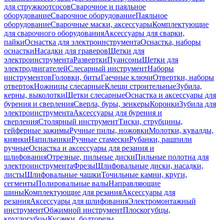
для стружкоотсосов
Сварочное и паяльное
оборудование
Сварочное оборудование
Паяльное
оборудование
Сварочные маски, аксессуары
Комплектующие
для сварочного оборудования
Аксессуары для сварки,
пайки
Оснастка для электроинструмента
Оснастка, наборы
оснастки
Насадки для граверов
Щетки для
электроинструмента
Развертки
Пуансоны
Щетки для
электродвигателей
Слесарный инструмент
Наборы
инструментов
Головки, биты
Гаечные ключи
Отвертки, наборы
отверток
Ножницы слесарные
Клещи строительные
Зубила,
керны, выколотки
Щетки слесарные
Оснастка и аксессуары для
бурения и сверления
Сверла, буры, зенкеры
Коронки
Зубила для
электроинструмента
Аксессуары для бурения и
сверления
Столярный инструмент
Тиски, струбцины,
гейферные зажимы
Ручные пилы, ножовки
Молотки, кувалды,
киянки
Напильники
Ручные стамески
Рубанки, рашпили
ручные
Оснастка и аксессуары для резания и
шлифования
Отрезные, пильные диски
Пильные полотна для
электроинструмента
Фрезы
Шлифовальные диски, насадки,
листы
Шлифовальные чашки
Точильные камни, круги,
сегменты
Полировальные валы
Направляющие
шины
Комплектующие для резания
Аксессуары для
резания
Аксессуары для шлифования
Электромонтажный
инструмент
Обжимной инструмент
Плоскогубцы,
круглогубцы
Кусачки, болторезы,