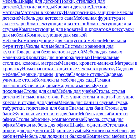
мебель
Шкафы для детской
Полки, стеллажи для
детской
Детские комоды
Кровати детские
Детские
матрасы
Матрасы в кроватку
Наматрасники, защитные чехлы
детские
Мебель для детского сада
Мебельная фурнитура и
аксессуары
Комплектующие для столов
Комплектующие для
стульев
Комплектующие для кроватей и кроваток
Аксессуары
для мебели
Комплектующие для мягкой
мебели
Комплектующие для корпусной мебели
Мебельная
фурнитура
Чехлы для мебели
Системы хранения для
кухни
Товары для безопасности детей
Мебель для самых
маленьких
Кроватки для новорожденных
Пеленальные
столики, комоды, матрасы
Манежи, кровати-манежи
Матрасы в
кроватку
Наматрасники, защитные чехлы в кроватку
Садовая
мебель
Садовые диваны, кресла
Садовые стулья
Садовые,
уличные столы
Комплекты мебели для сада
Гамаки,
шезлонги
Качели садовые
Надувная мебель
Кухни
походные
Столы для сада
Мебель для учебы
Столы, стулья
детские
Письменные столы
Растущие столы и парты
Растущие
кресла и стулья для учебы
Мебель для бани и сауны
Стулья,
табуретки, подставки для бани
Скамьи для бани
Столы для
бани
Журнальные столики для бани
Мебель для кабинета и
офиса
Столы офисные, компьютерные
Кресла, стулья для
офиса
Мягкая мебель для офиса
Шкафы офисные
Стеллажи,
полки для документов
Офисные тумбы
Комплекты мебели для
кабинета
Мебель для лоджии и балкона
Комплекты мебели для