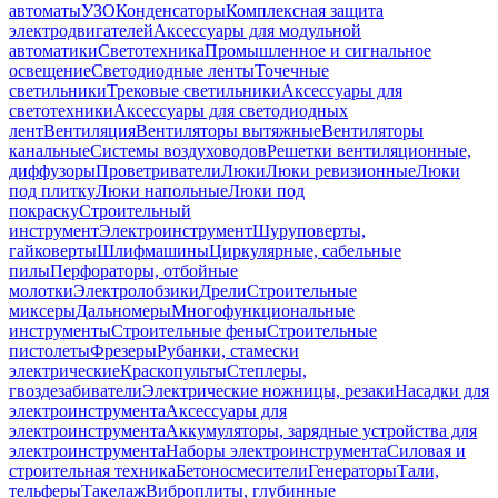
автоматы
УЗО
Конденсаторы
Комплексная защита
электродвигателей
Аксессуары для модульной
автоматики
Светотехника
Промышленное и сигнальное
освещение
Светодиодные ленты
Точечные
светильники
Трековые светильники
Аксессуары для
светотехники
Аксессуары для светодиодных
лент
Вентиляция
Вентиляторы вытяжные
Вентиляторы
канальные
Системы воздуховодов
Решетки вентиляционные,
диффузоры
Проветриватели
Люки
Люки ревизионные
Люки
под плитку
Люки напольные
Люки под
покраску
Строительный
инструмент
Электроинструмент
Шуруповерты,
гайковерты
Шлифмашины
Циркулярные, сабельные
пилы
Перфораторы, отбойные
молотки
Электролобзики
Дрели
Строительные
миксеры
Дальномеры
Многофункциональные
инструменты
Строительные фены
Строительные
пистолеты
Фрезеры
Рубанки, стамески
электрические
Краскопульты
Степлеры,
гвоздезабиватели
Электрические ножницы, резаки
Насадки для
электроинструмента
Аксессуары для
электроинструмента
Аккумуляторы, зарядные устройства для
электроинструмента
Наборы электроинструмента
Силовая и
строительная техника
Бетоносмесители
Генераторы
Тали,
тельферы
Такелаж
Виброплиты, глубинные