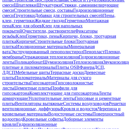
смеси
Шпатлевки
Штукатурки
Стяжки, самонивелирующие
смеси
Строительные смеси, составы
Гидроизоляционные
смеси
Грунтовки
Добавки для строительных смесей
Пены,
клеи, герметики
Жидкие гвозди
Герметики
Монтажная
пена
Клеи для обоев
Клеи для напольных
покрытий
Очистители, растворители
Фиксаторы
резьбы
Клеи
Герметики, пены
Кирпичи, блоки, тротуарная
плитка
Кирпичи
Строительные блоки
Тротуарная
плитка
Изоляционные материалы
Минеральная
вата
Экструдированный пенополистирол
Пенопласт
Пленки,
мембраны
Отражающая теплоизоляция
Гидроизоляционные
ленты
Поликарбонат
Шумоизоляция
Теплоизоляция
Звукоизоляц
плитные и пиломатериалы
Плиты OSB
Фанера
ДСП,
ЛДСП
Мебельные щиты
Террасные доски
Древесные
плиты
Пиломатериалы
Материалы для сухого
строительства
Гипсокартон
Гипсоволокнистые
листы
Цементные плиты
Профили для
гипсокартона
Комплектующие для гипсокартона
Ленты
армирующие
Уплотнительные ленты
Гипсовые и цементные
плиты
Вентиляторы вытяжные
Системы воздуховодов
Решетки
вентиляционные, диффузоры
Кровля и водосток
Черепица и
кровельные материалы
Водосточные системы
Поверхностный
водоотвод
Кровельные софиты
Доборные элементы
кровли
Гидроизоляционные