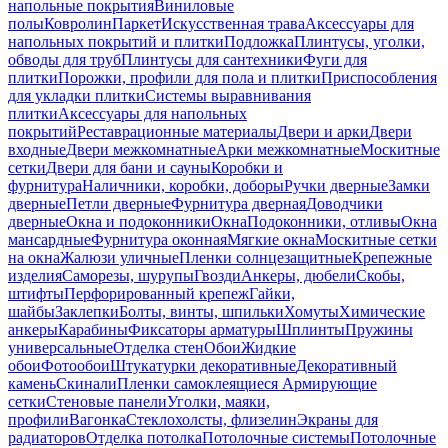
напольные покрытия
Виниловые
полы
Ковролин
Паркет
Искусственная трава
Аксессуары для
напольных покрытий и плитки
Подложка
Плинтусы, уголки,
обводы для труб
Плинтусы для сантехники
Фуги для
плитки
Порожки, профили для пола и плитки
Приспособления
для укладки плитки
Системы выравнивания
плитки
Аксессуары для напольных
покрытий
Реставрационные материалы
Двери и арки
Двери
входные
Двери межкомнатные
Арки межкомнатные
Москитные
сетки
Двери для бани и сауны
Коробки и
фурнитура
Наличники, коробки, доборы
Ручки дверные
Замки
дверные
Петли дверные
Фурнитура дверная
Доводчики
дверные
Окна и подоконники
Окна
Подоконники, отливы
Окна
мансардные
Фурнитура оконная
Мягкие окна
Москитные сетки
на окна
Жалюзи уличные
Пленки солнцезащитные
Крепежные
изделия
Саморезы, шурупы
Гвозди
Анкеры, дюбели
Скобы,
штифты
Перфорированный крепеж
Гайки,
шайбы
Заклепки
Болты, винты, шпильки
Хомуты
Химические
анкеры
Карабины
Фиксаторы арматуры
Шплинты
Пружины
универсальные
Отделка стен
Обои
Жидкие
обои
Фотообои
Штукатурки декоративные
Декоративный
камень
Скинали
Пленки самоклеящиеся
Армирующие
сетки
Стеновые панели
Уголки, маяки,
профили
Вагонка
Стеклохолсты, флизелин
Экраны для
радиаторов
Отделка потолка
Потолочные системы
Потолочные