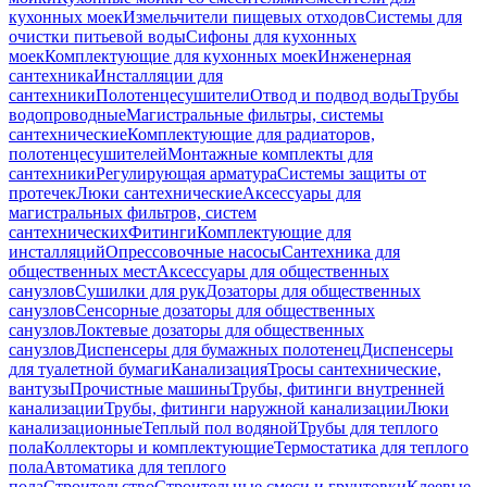
кухонных моек
Измельчители пищевых отходов
Системы для
очистки питьевой воды
Сифоны для кухонных
моек
Комплектующие для кухонных моек
Инженерная
сантехника
Инсталляции для
сантехники
Полотенцесушители
Отвод и подвод воды
Трубы
водопроводные
Магистральные фильтры, системы
сантехнические
Комплектующие для радиаторов,
полотенцесушителей
Монтажные комплекты для
сантехники
Регулирующая арматура
Системы защиты от
протечек
Люки сантехнические
Аксессуары для
магистральных фильтров, систем
сантехнических
Фитинги
Комплектующие для
инсталляций
Опрессовочные насосы
Сантехника для
общественных мест
Аксессуары для общественных
санузлов
Сушилки для рук
Дозаторы для общественных
санузлов
Сенсорные дозаторы для общественных
санузлов
Локтевые дозаторы для общественных
санузлов
Диспенсеры для бумажных полотенец
Диспенсеры
для туалетной бумаги
Канализация
Тросы сантехнические,
вантузы
Прочистные машины
Трубы, фитинги внутренней
канализации
Трубы, фитинги наружной канализации
Люки
канализационные
Теплый пол водяной
Трубы для теплого
пола
Коллекторы и комплектующие
Термостатика для теплого
пола
Автоматика для теплого
пола
Строительство
Строительные смеси и грунтовки
Клеевые