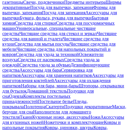
газетницы
Свечи, подсвечники
Предметы интерьера
Ширмы
декоративные
Посуда для выпечки, запекания
Формы для
выпечки, запекания
Посуда для запекания
Аксессуары для
выпечки
Бумага, фольга, рукава для выпечки
Бытовая
химия
Средства для стирки
Средства для посудомоечных
машин
Универсальные, специальные чистящие
средства
Чистящие средства для стекол и зеркал
Чистящие
средства для ванной и туалета
Чистящие средства для
кухни
Средства для мытья посуды
Чистящие средства для
мебели
Чистящие средства для напольных покрытий и
ковров
Средства для ухода за техникой
Освежители
воздуха
Средства от насекомых
Средства ухода за
одеждой
Средства ухода за обувью
Дезинфицирующие
средства
Аксессуары для бара
Сервировка для
напитков
Аксессуары для хранения напитков
Аксессуары для
приготовления коктейлей
Аксессуары для охлаждения
напитков
Наборы для бара, мини-бары
Штопоры, открывалки
для бутылок
Домашний текстиль
Подушки для
сна
Одеяла
Комплекты постельных
принадлежностей
Постельное белье
Пледы,
покрывала
Полотенца
Скатерти
Подушки декоративные
Маски,
беруши для сна
Наполнители для домашнего
текстиля
Ткани
Кухонные ножи, аксессуары
Ножи
Аксессуары
для кухонных ножей
Ножеточки и комплектующие
Ковры и
напольные покрытия
Ковры, циновки, шкуры
Ковры,