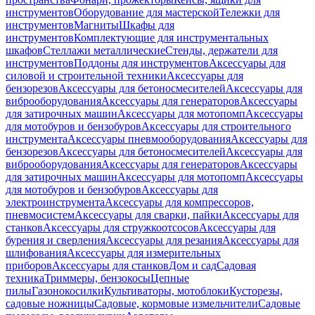
инструментов
Оборудование для мастерской
Тележки для
инструментов
Магниты
Шкафы для
инструментов
Комплектующие для инструментальных
шкафов
Стеллажи металлические
Стенды, держатели для
инструментов
Поддоны для инструментов
Аксессуары для
силовой и строительной техники
Аксессуары для
бензорезов
Аксессуары для бетоносмесителей
Аксессуары для
виброоборудования
Аксессуары для генераторов
Аксессуары
для затирочных машин
Аксессуары для мотопомп
Аксессуары
для мотобуров и бензобуров
Аксессуары для строительного
инструмента
Аксессуары пневмооборудования
Аксессуары для
бензорезов
Аксессуары для бетоносмесителей
Аксессуары для
виброоборудования
Аксессуары для генераторов
Аксессуары
для затирочных машин
Аксессуары для мотопомп
Аксессуары
для мотобуров и бензобуров
Аксессуары для
электроинструмента
Аксессуары для компрессоров,
пневмосистем
Аксессуары для сварки, пайки
Аксессуары для
станков
Аксессуары для стружкоотсосов
Аксессуары для
бурения и сверления
Аксессуары для резания
Аксессуары для
шлифования
Аксессуары для измерительных
приборов
Аксессуары для станков
Дом и сад
Садовая
техника
Триммеры, бензокосы
Цепные
пилы
Газонокосилки
Культиваторы, мотоблоки
Кусторезы,
садовые ножницы
Садовые, кормовые измельчители
Садовые