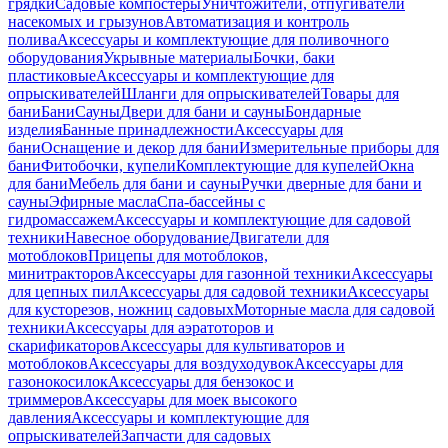
грядки
Садовые компостеры
Уничтожители, отпугиватели
насекомых и грызунов
Автоматизация и контроль
полива
Аксессуары и комплектующие для поливочного
оборудования
Укрывные материалы
Бочки, баки
пластиковые
Аксессуары и комплектующие для
опрыскивателей
Шланги для опрыскивателей
Товары для
бани
Бани
Сауны
Двери для бани и сауны
Бондарные
изделия
Банные принадлежности
Аксессуары для
бани
Оснащение и декор для бани
Измерительные приборы для
бани
Фитобочки, купели
Комплектующие для купелей
Окна
для бани
Мебель для бани и сауны
Ручки дверные для бани и
сауны
Эфирные масла
Спа-бассейны с
гидромассажем
Аксессуары и комплектующие для садовой
техники
Навесное оборудование
Двигатели для
мотоблоков
Прицепы для мотоблоков,
минитракторов
Аксессуары для газонной техники
Аксессуары
для цепных пил
Аксессуары для садовой техники
Аксессуары
для кусторезов, ножниц садовых
Моторные масла для садовой
техники
Аксессуары для аэратоторов и
скарификаторов
Аксессуары для культиваторов и
мотоблоков
Аксессуары для воздуходувок
Аксессуары для
газонокосилок
Аксессуары для бензокос и
триммеров
Аксессуары для моек высокого
давления
Аксессуары и комплектующие для
опрыскивателей
Запчасти для садовых