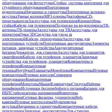
оборудования для фотостудии
Стойки, системы крепления для
студийного оборудования
Портативная
аудиотехника
Наушники и гарнитуры
Портативные колонки,
акустика
Умные колонки
MP3-плееры
Диктофоны
CD-
проигрыватели
Аксессуары для телевизоров
Кронштейны,
стойки
Кабели для телевизоров
Подписки на видеосервисы
ТВ-
антенны
ТВ-тюнеры
Аксессуары для ТВ
Аксессуары для
проектора
Очки 3D
Средства для ухода за
электроникой
Кабели, переходники
Аксессуары для
портативных устройств
Портативные аккумуляторы
Элементы
питания, зарядные устройства
Аккумуляторные
батареи
Держатели, док-станции
Аксессуары для планшетов,
смартфонов
Кабели для телефонов, планшетов
Зарядные
устройства для телефонов, планшетов
Компьютеры и
периферия
Компьютерная
техника
Ноутбуки
Планшеты
Моноблоки
Компьютеры
Игровые
компьютеры
Игровые консоли
Серверное
оборудование
Компьютерная
периферия
Мониторы
Мыши
Клавиатуры
Стилусы
Наборы
периферии
Источники бесперебойного питания
Батареи для
ИБП
Стабилизаторы напряжения
Инверторы
напряжения
Сетевые фильтры, удлинители
Веб-
камеры
Игровые контроллеры
Мультимедиа
акустика
Наушники и гарнитуры
Компьютерные кабели,
переходники
Зарядные, аккумуляторы
Док-станции,