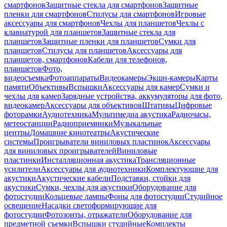
смартфонов
Защитные стекла для смартфонов
Защитные
пленки для смартфонов
Стилусы для смартфонов
Игровые
аксессуары для смартфонов
Чехлы для планшетов
Чехлы с
клавиатурой для планшетов
Защитные стекла для
планшетов
Защитные пленки для планшетов
Сумки для
планшетов
Стилусы для планшетов
Аксессуары для
планшетов, смартфонов
Кабели для телефонов,
планшетов
Фото,
видеосъемка
Фотоаппараты
Видеокамеры
Экшн-камеры
Карты
памяти
Объективы
Вспышки
Аксессуары для камер
Сумки и
чехлы для камер
Зарядные устройства, аккумуляторы для фото,
видеокамер
Аксессуары для объективов
Штативы
Цифровые
фоторамки
Аудиотехника
Мультимедиа акустика
Радиочасы,
метеостанции
Радиоприемники
Музыкальные
центры
Домашние кинотеатры
Акустические
системы
Проигрыватели виниловых пластинок
Аксессуары
для виниловых проигрывателей
Виниловые
пластинки
Инсталляционная акустика
Трансляционные
усилители
Аксессуары для аудиотехники
Комплектующие для
акустики
Акустические кабели
Подставки, стойки для
акустики
Сумки, чехлы для акустики
Оборудование для
фотостудии
Кольцевые лампы
Фоны для фотостудии
Студийное
освещение
Насадки светоформирующие для
фотостудии
Фотозонты, отражатели
Оборудование для
предметной съемки
Вспышки студийные
Комплекты