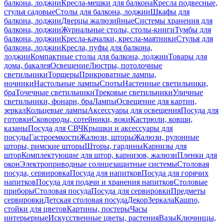
балкона, лоджии
Кресла-мешки для балкона
Кресла подвесные,
стулья садовые
Столы для балкона, лоджии
Шкафы для
балкона, лоджии
Дверцы жалюзийные
Системы хранения для
балкона, лоджии
Журнальные столы, столы-книги
Тумбы для
балкона, лоджии
Кресла-качалки, кресла-маятники
Стулья для
балкона, лоджии
Кресла, пуфы для балкона,
лоджии
Компактные столы для балкона, лоджии
Товары для
дома, бакалея
Освещение
Люстры, потолочные
светильники
Торшеры
Прикроватные лампы,
ночники
Настольные лампы
Споты
Настенные светильники,
бра
Точечные светильники
Трековые светильники
Уличные
светильники, фонари, бра
Лампы
Освещение для картин,
зеркал
Кольцевые лампы
Аксессуары для освещения
Посуда для
готовки
Сковороды, сотейники, воки
Кастрюли, ковши,
казаны
Посуда для СВЧ
Крышки и аксессуары для
посуды
Гастроемкости
Жалюзи, шторы
Жалюзи, рулонные
шторы, римские шторы
Шторы, гардины
Карнизы для
штор
Комплектующие для штор, карнизов, жалюзи
Пленки для
окон
Электроприводные солнцезащитные системы
Столовая
посуда, сервировка
Посуда для напитков
Посуда для горячих
напитков
Посуда для подачи и хранения напитков
Столовые
приборы
Столовая посуда
Посуда для сервировки
Предметы
сервировки
Детская столовая посуда
Декор
Зеркала
Кашпо,
стойки для цветов
Картины, постеры
Часы
интерьерные
Искусственные цветы, растения
Вазы
Ключницы,