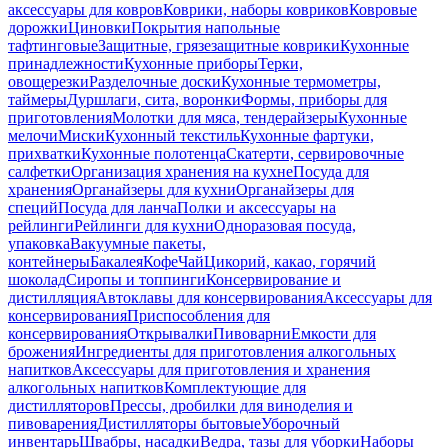
аксессуары для ковров
Коврики, наборы ковриков
Ковровые
дорожки
Циновки
Покрытия напольные
тафтинговые
Защитные, грязезащитные коврики
Кухонные
принадлежности
Кухонные приборы
Терки,
овощерезки
Разделочные доски
Кухонные термометры,
таймеры
Дуршлаги, сита, воронки
Формы, приборы для
приготовления
Молотки для мяса, тендерайзеры
Кухонные
мелочи
Миски
Кухонный текстиль
Кухонные фартуки,
прихватки
Кухонные полотенца
Скатерти, сервировочные
салфетки
Организация хранения на кухне
Посуда для
хранения
Органайзеры для кухни
Органайзеры для
специй
Посуда для ланча
Полки и аксессуары на
рейлинги
Рейлинги для кухни
Одноразовая посуда,
упаковка
Вакуумные пакеты,
контейнеры
Бакалея
Кофе
Чай
Цикорий, какао, горячий
шоколад
Сиропы и топпинги
Консервирование и
дистилляция
Автоклавы для консервирования
Аксессуары для
консервирования
Приспособления для
консервирования
Открывалки
Пивоварни
Емкости для
брожения
Ингредиенты для приготовления алкогольных
напитков
Аксессуары для приготовления и хранения
алкогольных напитков
Комплектующие для
дистилляторов
Прессы, дробилки для виноделия и
пивоварения
Дистилляторы бытовые
Уборочный
инвентарь
Швабры, насадки
Ведра, тазы для уборки
Наборы