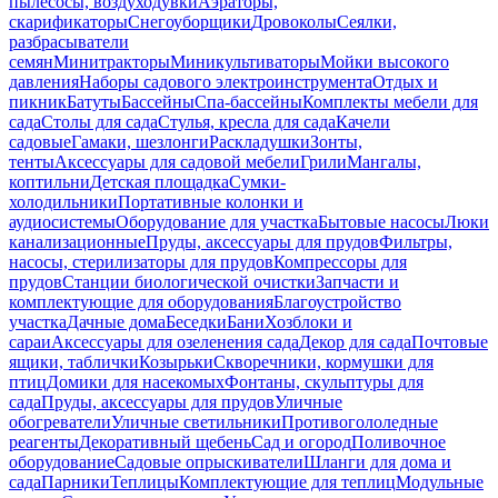
пылесосы, воздуходувки
Аэраторы,
скарификаторы
Снегоуборщики
Дровоколы
Сеялки,
разбрасыватели
семян
Минитракторы
Миникультиваторы
Мойки высокого
давления
Наборы садового электроинструмента
Отдых и
пикник
Батуты
Бассейны
Спа-бассейны
Комплекты мебели для
сада
Столы для сада
Стулья, кресла для сада
Качели
садовые
Гамаки, шезлонги
Раскладушки
Зонты,
тенты
Аксессуары для садовой мебели
Грили
Мангалы,
коптильни
Детская площадка
Сумки-
холодильники
Портативные колонки и
аудиосистемы
Оборудование для участка
Бытовые насосы
Люки
канализационные
Пруды, аксессуары для прудов
Фильтры,
насосы, стерилизаторы для прудов
Компрессоры для
прудов
Станции биологической очистки
Запчасти и
комплектующие для оборудования
Благоустройство
участка
Дачные дома
Беседки
Бани
Хозблоки и
сараи
Аксессуары для озеленения сада
Декор для сада
Почтовые
ящики, таблички
Козырьки
Скворечники, кормушки для
птиц
Домики для насекомых
Фонтаны, скульптуры для
сада
Пруды, аксессуары для прудов
Уличные
обогреватели
Уличные светильники
Противогололедные
реагенты
Декоративный щебень
Сад и огород
Поливочное
оборудование
Садовые опрыскиватели
Шланги для дома и
сада
Парники
Теплицы
Комплектующие для теплиц
Модульные