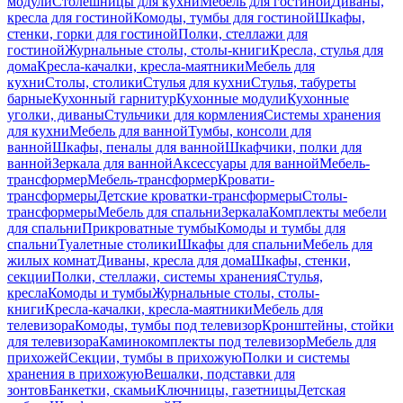
модули
Столешницы для кухни
Мебель для гостиной
Диваны,
кресла для гостиной
Комоды, тумбы для гостиной
Шкафы,
стенки, горки для гостиной
Полки, стеллажи для
гостиной
Журнальные столы, столы-книги
Кресла, стулья для
дома
Кресла-качалки, кресла-маятники
Мебель для
кухни
Столы, столики
Стулья для кухни
Стулья, табуреты
барные
Кухонный гарнитур
Кухонные модули
Кухонные
уголки, диваны
Стульчики для кормления
Системы хранения
для кухни
Мебель для ванной
Тумбы, консоли для
ванной
Шкафы, пеналы для ванной
Шкафчики, полки для
ванной
Зеркала для ванной
Аксессуары для ванной
Мебель-
трансформер
Мебель-трансформер
Кровати-
трансформеры
Детские кроватки-трансформеры
Столы-
трансформеры
Мебель для спальни
Зеркала
Комплекты мебели
для спальни
Прикроватные тумбы
Комоды и тумбы для
спальни
Туалетные столики
Шкафы для спальни
Мебель для
жилых комнат
Диваны, кресла для дома
Шкафы, стенки,
секции
Полки, стеллажи, системы хранения
Стулья,
кресла
Комоды и тумбы
Журнальные столы, столы-
книги
Кресла-качалки, кресла-маятники
Мебель для
телевизора
Комоды, тумбы под телевизор
Кронштейны, стойки
для телевизора
Каминокомплекты под телевизор
Мебель для
прихожей
Секции, тумбы в прихожую
Полки и системы
хранения в прихожую
Вешалки, подставки для
зонтов
Банкетки, скамьи
Ключницы, газетницы
Детская