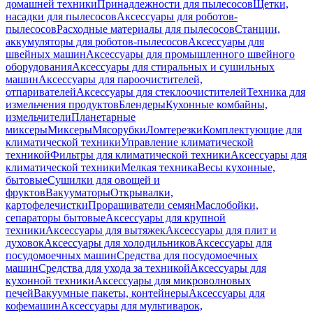
домашней техники
Принадлежности для пылесосов
Щетки,
насадки для пылесосов
Аксессуары для роботов-
пылесосов
Расходные материалы для пылесосов
Станции,
аккумуляторы для роботов-пылесосов
Аксессуары для
швейных машин
Аксессуары для промышленного швейного
оборудования
Аксессуары для стиральных и сушильных
машин
Аксессуары для пароочистителей,
отпаривателей
Аксессуары для стеклоочистителей
Техника для
измельчения продуктов
Блендеры
Кухонные комбайны,
измельчители
Планетарные
миксеры
Миксеры
Мясорубки
Ломтерезки
Комплектующие для
климатической техники
Управление климатической
техникой
Фильтры для климатической техники
Аксессуары для
климатической техники
Мелкая техника
Весы кухонные,
бытовые
Сушилки для овощей и
фруктов
Вакууматоры
Открывалки,
картофелечистки
Проращиватели семян
Маслобойки,
сепараторы бытовые
Аксессуары для крупной
техники
Аксессуары для вытяжек
Аксессуары для плит и
духовок
Аксессуары для холодильников
Аксессуары для
посудомоечных машин
Средства для посудомоечных
машин
Средства для ухода за техникой
Аксессуары для
кухонной техники
Аксессуары для микроволновых
печей
Вакуумные пакеты, контейнеры
Аксессуары для
кофемашин
Аксессуары для мультиварок,