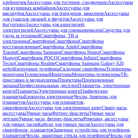
хлебопечек
Аксессуары для тостеров, сэндвичниц
Аксессуары
для кухонных комбайнов
Аксессуары для
мясорубок
Аксессуары для блендеров, миксеров
Аксессуары
для сушилок овощей и фруктов
Аксессуары для
йогуртниц
Аксессуары для аэрогрилей,
электрогрилей
Аксессуары для соковыжималок
Средства для
ухода за техникой
Смартфоны, ТВ и
электроника
Смартфоны
Смартфоны
Смартфоны
восстановленные
Смартфоны Apple
Смартфоны
Xiaomi
Смартфоны Samsung
Смартфоны Honor
Смартфоны
Huawei
Смартфоны POCO
Смартфоны Infinix
Смартфоны
Tecno
Смартфоны Realme
Смартфоны Samsung Galaxy S26
series
Кнопочные телефоны
Складные смартфоны
Телевизоры,
мониторы
Телевизоры
Мониторы
Мониторы-телевизоры
ТВ-
приставки и медиаплееры
Проекторы
Проекционные
экраны
Профессиональные дисплеи
Планшеты, электронные
книги
Планшеты
Электронные книги
Графические
планшеты
Блокноты электронные
Чехлы, бамперы для
планшетов
Аксессуары для планшетов,
смартфонов
Аксессуары для электронных книг
Смарт-часы,
аксессуары
Умные часы
Фитнес-браслеты
Умные часы
детские
Умные часы, фитнес-браслеты
Ремешки, аксессуары
для умных часов
Кабели для умных часов
Аксессуары для
смартфонов, планшетов
Зарядные устройства для телефонов,
планшетов
Чехлы, защитные стекла для телефонов
Чехлы для