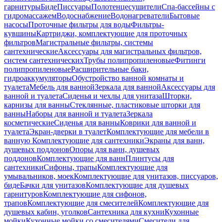
гарнитуры
Биде
Писсуары
Полотенцесушители
Спа-бассейны с
гидромассажем
Водоснабжение
Водонагреватели
Бытовые
насосы
Проточные фильтры для воды
Фильтры-
кувшины
Картриджи, комплектующие для проточных
фильтров
Магистральные фильтры, системы
сантехнические
Аксессуары для магистральных фильтров,
систем сантехнических
Трубы полипропиленовые
Фитинги
полипропиленовые
Расширительные баки,
гидроаккумуляторы
Обустройство ванной комнаты и
туалета
Мебель для ванной
Зеркала для ванной
Аксессуары для
ванной и туалета
Сиденья и чехлы для унитаза
Шторки,
карнизы для ванны
Стеклянные, пластиковые шторки для
ванны
Наборы для ванной и туалета
Зеркала
косметические
Сиденья для ванны
Коврики для ванной и
туалета
Экран-дверки в туалет
Комплектующие для мебели в
ванную
Комплектующие для сантехники
Экраны для ванн,
душевых поддонов
Опоры для ванн, душевых
поддонов
Комплектующие для ванн
Плинтусы для
сантехники
Сифоны, трапы
Комплектующие для
умывальников, моек
Комплектующие для унитазов, писсуаров,
биде
Бачки для унитазов
Комплектующие для душевых
гарнитуров
Комплектующие для сифонов,
трапов
Комплектующие для смесителей
Комплектующие для
душевых кабин, уголков
Сантехника для кухни
Кухонные
мойки
Кухонные мойки со смесителями
Смесители для