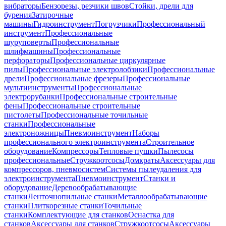
вибраторы
Бензорезы, резчики швов
Стойки, дрели для
бурения
Затирочные
машины
Гидроинструмент
Погрузчики
Профессиональный
инструмент
Профессиональные
шуруповерты
Профессиональные
шлифмашины
Профессиональные
перфораторы
Профессиональные циркулярные
пилы
Профессиональные электролобзики
Профессиональные
дрели
Профессиональные фрезеры
Профессиональные
мультиинструменты
Профессиональные
электрорубанки
Профессиональные строительные
фены
Профессиональные строительные
пистолеты
Профессиональные точильные
станки
Профессиональные
электроножницы
Пневмоинструмент
Наборы
профессионального электроинструмента
Строительное
оборудование
Компрессоры
Тепловые пушки
Пылесосы
профессиональные
Стружкоотсосы
Домкраты
Аксессуары для
компрессоров, пневмосистем
Системы пылеудаления для
электроинструмента
Пневмоинструмент
Станки и
оборудование
Деревообрабатывающие
станки
Ленточнопильные станки
Металлообрабатывающие
станки
Плиткорезные станки
Точильные
станки
Комплектующие для станков
Оснастка для
станков
Аксессуары для станков
Стружкоотсосы
Аксессуары