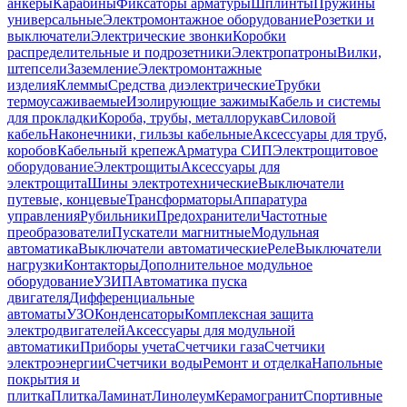
анкеры
Карабины
Фиксаторы арматуры
Шплинты
Пружины
универсальные
Электромонтажное оборудование
Розетки и
выключатели
Электрические звонки
Коробки
распределительные и подрозетники
Электропатроны
Вилки,
штепсели
Заземление
Электромонтажные
изделия
Клеммы
Средства диэлектрические
Трубки
термоусаживаемые
Изолирующие зажимы
Кабель и системы
для прокладки
Короба, трубы, металлорукав
Силовой
кабель
Наконечники, гильзы кабельные
Аксессуары для труб,
коробов
Кабельный крепеж
Арматура СИП
Электрощитовое
оборудование
Электрощиты
Аксессуары для
электрощита
Шины электротехнические
Выключатели
путевые, концевые
Трансформаторы
Аппаратура
управления
Рубильники
Предохранители
Частотные
преобразователи
Пускатели магнитные
Модульная
автоматика
Выключатели автоматические
Реле
Выключатели
нагрузки
Контакторы
Дополнительное модульное
оборудование
УЗИП
Автоматика пуска
двигателя
Дифференциальные
автоматы
УЗО
Конденсаторы
Комплексная защита
электродвигателей
Аксессуары для модульной
автоматики
Приборы учета
Счетчики газа
Счетчики
электроэнергии
Счетчики воды
Ремонт и отделка
Напольные
покрытия и
плитка
Плитка
Ламинат
Линолеум
Керамогранит
Спортивные