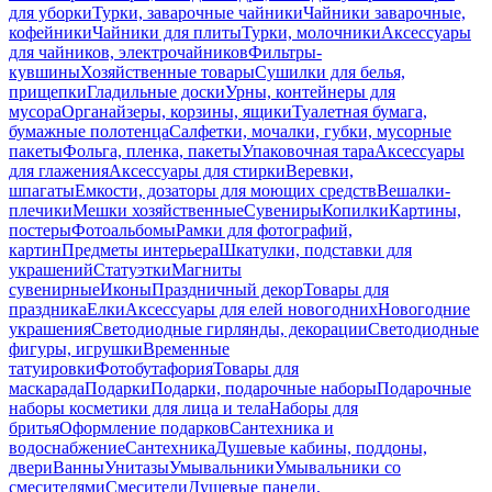
для уборки
Турки, заварочные чайники
Чайники заварочные,
кофейники
Чайники для плиты
Турки, молочники
Аксессуары
для чайников, электрочайников
Фильтры-
кувшины
Хозяйственные товары
Сушилки для белья,
прищепки
Гладильные доски
Урны, контейнеры для
мусора
Органайзеры, корзины, ящики
Туалетная бумага,
бумажные полотенца
Салфетки, мочалки, губки, мусорные
пакеты
Фольга, пленка, пакеты
Упаковочная тара
Аксессуары
для глажения
Аксессуары для стирки
Веревки,
шпагаты
Емкости, дозаторы для моющих средств
Вешалки-
плечики
Мешки хозяйственные
Сувениры
Копилки
Картины,
постеры
Фотоальбомы
Рамки для фотографий,
картин
Предметы интерьера
Шкатулки, подставки для
украшений
Статуэтки
Магниты
сувенирные
Иконы
Праздничный декор
Товары для
праздника
Елки
Аксессуары для елей новогодних
Новогодние
украшения
Светодиодные гирлянды, декорации
Светодиодные
фигуры, игрушки
Временные
татуировки
Фотобутафория
Товары для
маскарада
Подарки
Подарки, подарочные наборы
Подарочные
наборы косметики для лица и тела
Наборы для
бритья
Оформление подарков
Сантехника и
водоснабжение
Сантехника
Душевые кабины, поддоны,
двери
Ванны
Унитазы
Умывальники
Умывальники со
смесителями
Смесители
Душевые панели,