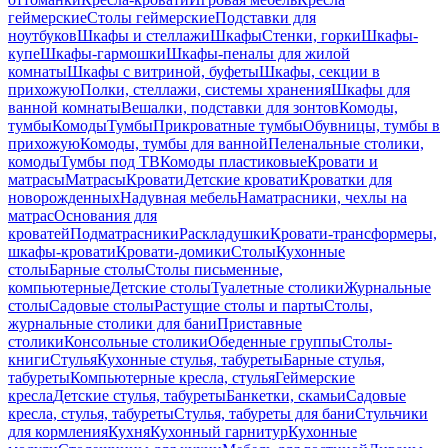
геймерские
Столы геймерские
Подставки для
ноутбуков
Шкафы и стеллажи
Шкафы
Стенки, горки
Шкафы-
купе
Шкафы-гармошки
Шкафы-пеналы для жилой
комнаты
Шкафы с витриной, буфеты
Шкафы, секции в
прихожую
Полки, стеллажи, системы хранения
Шкафы для
ванной комнаты
Вешалки, подставки для зонтов
Комоды,
тумбы
Комоды
Тумбы
Прикроватные тумбы
Обувницы, тумбы в
прихожую
Комоды, тумбы для ванной
Пеленальные столики,
комоды
Тумбы под ТВ
Комоды пластиковые
Кровати и
матрасы
Матрасы
Кровати
Детские кровати
Кроватки для
новорожденных
Надувная мебель
Наматрасники, чехлы на
матрас
Основания для
кроватей
Подматрасники
Раскладушки
Кровати-трансформеры,
шкафы-кровати
Кровати-домики
Столы
Кухонные
столы
Барные столы
Столы письменные,
компьютерные
Детские столы
Туалетные столики
Журнальные
столы
Садовые столы
Растущие столы и парты
Столы,
журнальные столики для бани
Приставные
столики
Консольные столики
Обеденные группы
Столы-
книги
Стулья
Кухонные стулья, табуреты
Барные стулья,
табуреты
Компьютерные кресла, стулья
Геймерские
кресла
Детские стулья, табуреты
Банкетки, скамьи
Садовые
кресла, стулья, табуреты
Стулья, табуреты для бани
Стульчики
для кормления
Кухня
Кухонный гарнитур
Кухонные