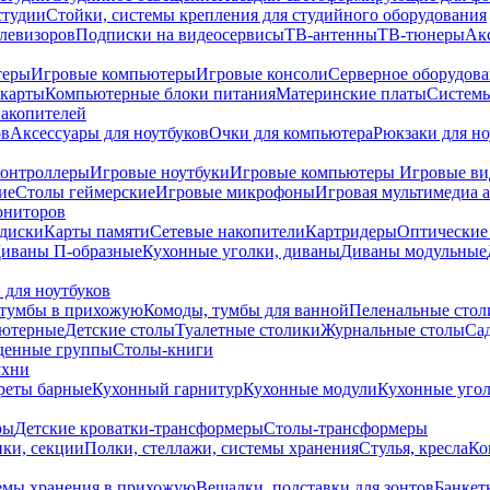
студии
Стойки, системы крепления для студийного оборудования
елевизоров
Подписки на видеосервисы
ТВ-антенны
ТВ-тюнеры
Ак
теры
Игровые компьютеры
Игровые консоли
Серверное оборудов
карты
Компьютерные блоки питания
Материнские платы
Системы
накопителей
ов
Аксессуары для ноутбуков
Очки для компьютера
Рюкзаки для но
контроллеры
Игровые ноутбуки
Игровые компьютеры
Игровые ви
ие
Столы геймерские
Игровые микрофоны
Игровая мультимедиа 
ониторов
диски
Карты памяти
Сетевые накопители
Картридеры
Оптические
иваны П-образные
Кухонные уголки, диваны
Диваны модульные
 для ноутбуков
тумбы в прихожую
Комоды, тумбы для ванной
Пеленальные стол
ьютерные
Детские столы
Туалетные столики
Журнальные столы
Са
денные группы
Столы-книги
ухни
уреты барные
Кухонный гарнитур
Кухонные модули
Кухонные угол
ры
Детские кроватки-трансформеры
Столы-трансформеры
ки, секции
Полки, стеллажи, системы хранения
Стулья, кресла
Ко
емы хранения в прихожую
Вешалки, подставки для зонтов
Банкет