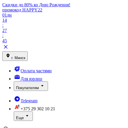
Скидки до 80% ко Дню Рождения!
промокод HAPPY22
01
дн
14
:
27
:
45
г. Минск
Оплата частями
Для юрлиц
Покупателям
Telegram
+375 29
302 10 21
Еще