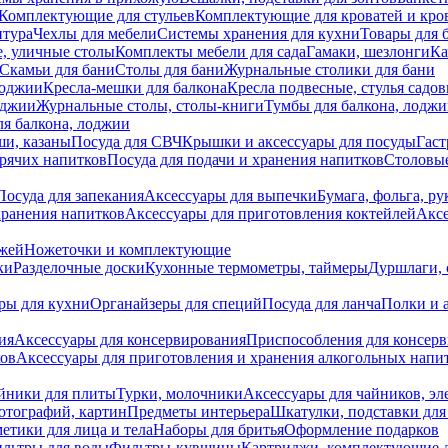
Комплектующие для стульев
Комплектующие для кроватей и кро
итура
Чехлы для мебели
Системы хранения для кухни
Товары для 
, уличные столы
Комплекты мебели для сада
Гамаки, шезлонги
Ка
Скамьи для бани
Столы для бани
Журнальные столики для бани
лоджии
Кресла-мешки для балкона
Кресла подвесные, стулья садо
оджии
Журнальные столы, столы-книги
Тумбы для балкона, лодж
я балкона, лоджии
ши, казаны
Посуда для СВЧ
Крышки и аксессуары для посуды
Гаст
орячих напитков
Посуда для подачи и хранения напитков
Столовы
Посуда для запекания
Аксессуары для выпечки
Бумага, фольга, р
хранения напитков
Аксессуары для приготовления коктейлей
Аксе
ожей
Ножеточки и комплектующие
ки
Разделочные доски
Кухонные термометры, таймеры
Дуршлаги, 
ры для кухни
Органайзеры для специй
Посуда для ланча
Полки и 
ия
Аксессуары для консервирования
Приспособления для консер
ков
Аксессуары для приготовления и хранения алкогольных напи
йники для плиты
Турки, молочники
Аксессуары для чайников, э
отографий, картин
Предметы интерьера
Шкатулки, подставки дл
етики для лица и тела
Наборы для бритья
Оформление подарков
льтры для воды
Фильтры-кувшины
Картриджи, комплектующие д