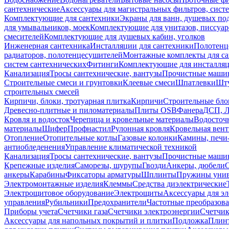
сантехнические
Аксессуары для магистральных фильтров, сист
Комплектующие для сантехники
Экраны для ванн, душевых по
для умывальников, моек
Комплектующие для унитазов, писсуар
смесителей
Комплектующие для душевых кабин, уголков
Инженерная сантехника
Инсталляции для сантехники
Полотенц
радиаторов, полотенцесушителей
Монтажные комплекты для с
систем сантехнических
Фитинги
Комплектующие для инсталля
Канализация
Тросы сантехнические, вантузы
Прочистные маши
Строительные смеси и грунтовки
Клеевые смеси
Шпатлевки
Шту
строительных смесей
Кирпичи, блоки, тротуарная плитка
Кирпичи
Строительные бло
Древесно-плитные и пиломатериалы
Плиты OSB
Фанера
ДСП, 
Кровля и водосток
Черепица и кровельные материалы
Водосточ
материалы
Шифер
Профнастил
Рулонная кровля
Кровельная вен
Отопление
Отопительные котлы
Газовые колонки
Камины, печи
антиобледенения
Управление климатической техникой
Канализация
Тросы сантехнические, вантузы
Прочистные маши
Крепежные изделия
Саморезы, шурупы
Гвозди
Анкеры, дюбели
анкеры
Карабины
Фиксаторы арматуры
Шплинты
Пружины унив
Электромонтажные изделия
Клеммы
Средства диэлектрические
Электрощитовое оборудование
Электрощиты
Аксессуары для э
управления
Рубильники
Предохранители
Частотные преобразов
Приборы учета
Счетчики газа
Счетчики электроэнергии
Счетчи
Аксессуары для напольных покрытий и плитки
Подложка
Плинт