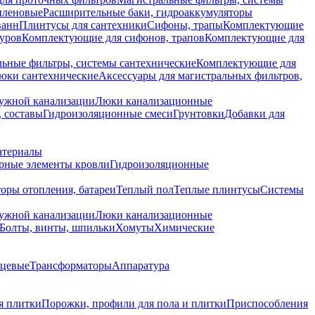
иленовые
Расширительные баки, гидроаккумуляторы
ванн
Плинтусы для сантехники
Сифоны, трапы
Комплектующие
уров
Комплектующие для сифонов, трапов
Комплектующие для
ьные фильтры, системы сантехнические
Комплектующие для
юки сантехнические
Аксессуары для магистральных фильтров,
ружной канализации
Люки канализационные
 составы
Гидроизоляционные смеси
Грунтовки
Добавки для
атериалы
рные элементы кровли
Гидроизоляционные
оры отопления, батареи
Теплый пол
Теплые плинтусы
Системы
ружной канализации
Люки канализационные
Болты, винты, шпильки
Хомуты
Химические
нцевые
Трансформаторы
Аппаратура
я плитки
Порожки, профили для пола и плитки
Приспособления