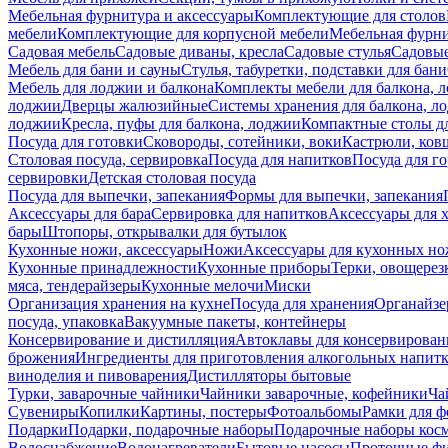
Мебельная фурнитура и аксессуары
Комплектующие для столов
мебели
Комплектующие для корпусной мебели
Мебельная фурн
Садовая мебель
Садовые диваны, кресла
Садовые стулья
Садовые
Мебель для бани и сауны
Стулья, табуретки, подставки для бани
Мебель для лоджии и балкона
Комплекты мебели для балкона, 
лоджии
Дверцы жалюзийные
Системы хранения для балкона, л
лоджии
Кресла, пуфы для балкона, лоджии
Компактные столы дл
Посуда для готовки
Сковороды, сотейники, воки
Кастрюли, ков
Столовая посуда, сервировка
Посуда для напитков
Посуда для г
сервировки
Детская столовая посуда
Посуда для выпечки, запекания
Формы для выпечки, запекания
Аксессуары для бара
Сервировка для напитков
Аксессуары для 
бары
Штопоры, открывалки для бутылок
Кухонные ножи, аксессуары
Ножи
Аксессуары для кухонных н
Кухонные принадлежности
Кухонные приборы
Терки, овощерез
мяса, тендерайзеры
Кухонные мелочи
Миски
Организация хранения на кухне
Посуда для хранения
Органайзе
посуда, упаковка
Вакуумные пакеты, контейнеры
Консервирование и дистилляция
Автоклавы для консервирован
брожения
Ингредиенты для приготовления алкогольных напит
виноделия и пивоварения
Дистилляторы бытовые
Турки, заварочные чайники
Чайники заварочные, кофейники
Ча
Сувениры
Копилки
Картины, постеры
Фотоальбомы
Рамки для ф
Подарки
Подарки, подарочные наборы
Подарочные наборы косм
Водоснабжение
Водонагреватели
Бытовые насосы
Проточные фи