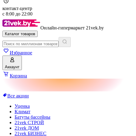
контакт-центр
с
8:00
до
22:00
Онлайн-гипермаркет 21vek.by
Каталог товаров
Избранное
Аккаунт
Корзина
Все акции
Уценка
Климат
Батуты бассейны
21vek СТРОЙ
21vek ДОМ
21vek БИЗНЕС