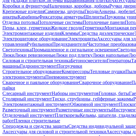
для укладки плитки
Системы выравнивания плитки
Аксессуары
Коробки и фурнитура
Наличники, коробки, доборы
Ручки дверн
Крепежные изделия
Саморезы, шурупы
Гвозди
Анкеры, дюбели
анкеры
Карабины
Фиксаторы арматуры
Шплинты
Пружины унив
Отделка потолка
Потолочные системы
Потолочные панели
Пото
Пены, клеи, герметики
Жидкие гвозди
Герметики
Монтажная пе
Электромонтажные изделия
Клеммы
Средства диэлектрические
Электрощитовое оборудование
Электрощиты
Аксессуары для э
управления
Рубильники
Предохранители
Частотные преобразов
Светотехника
Промышленное и сигнальное освещение
Светоди
Люки
Люки ревизионные
Люки под плитку
Люки напольные
Люк
Силовая и строительная техника
Бетоносмесители
Генераторы
Та
машины
Гидроинструмент
Погрузчики
Строительное оборудование
Компрессоры
Тепловые пушки
Пыле
электроинструмента
Пневмоинструмент
Сварочное и паяльное оборудование
Сварочное оборудование
П
пайки
Слесарный инструмент
Наборы инструментов
Головки, биты
Га
Столярный инструмент
Тиски, струбцины, гейферные зажимы
Р
Электромонтажный инструмент
Обжимной инструмент
Плоског
Разметочный инструмент
Разметочные инструменты
Инструмент
Отделочный инструмент
Плиткорезы
Кельмы, шпатели, гладилк
работ
Пленки строительные
Спецодежда и средства защиты
Средства индивидуальной защ
Аксессуары для силовой и строительной техники
Аксессуары дл