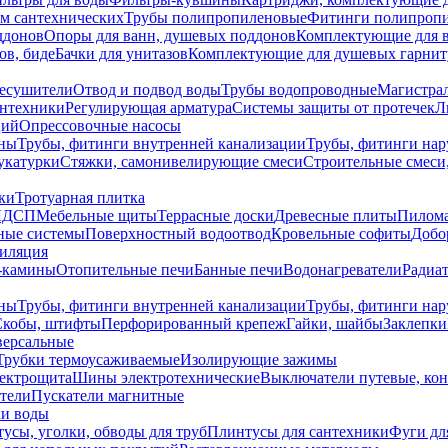
ем сантехнических
Трубы полипропиленовые
Фитинги полипроп
ддонов
Опоры для ванн, душевых поддонов
Комплектующие для 
ов, биде
Бачки для унитазов
Комплектующие для душевых гарнит
есушители
Отвод и подвод воды
Трубы водопроводные
Магистрал
антехники
Регулирующая арматура
Системы защиты от протечек
Л
ций
Опрессовочные насосы
ны
Трубы, фитинги внутренней канализации
Трубы, фитинги на
катурки
Стяжки, самонивелирующие смеси
Строительные смеси,
ки
Тротуарная плитка
ЛДСП
Мебельные щиты
Террасные доски
Древесные плиты
Пилом
ные системы
Поверхностный водоотвод
Кровельные софиты
Добо
тиляция
-камины
Отопительные печи
Банные печи
Водонагреватели
Радиат
ны
Трубы, фитинги внутренней канализации
Трубы, фитинги на
Скобы, штифты
Перфорированный крепеж
Гайки, шайбы
Заклепки
ерсальные
Трубки термоусаживаемые
Изолирующие зажимы
лектрощита
Шины электротехнические
Выключатели путевые, ко
атели
Пускатели магнитные
ки воды
усы, уголки, обводы для труб
Плинтусы для сантехники
Фуги дл