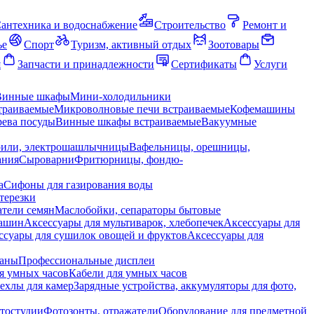
антехника и водоснабжение
Строительство
Ремонт и
ье
Спорт
Туризм, активный отдых
Зоотовары
я
Запчасти и принадлежности
Сертификаты
Услуги
Винные шкафы
Мини-холодильники
траиваемые
Микроволновые печи встраиваемые
Кофемашины
ева посуды
Винные шкафы встраиваемые
Вакуумные
рили, электрошашлычницы
Вафельницы, орешницы,
ания
Сыроварни
Фритюрницы, фондю-
а
Сифоны для газирования воды
терезки
тели семян
Маслобойки, сепараторы бытовые
машин
Аксессуары для мультиварок, хлебопечек
Аксессуары для
ссуары для сушилок овощей и фруктов
Аксессуары для
раны
Профессиональные дисплеи
я умных часов
Кабели для умных часов
ехлы для камер
Зарядные устройства, аккумуляторы для фото,
тостудии
Фотозонты, отражатели
Оборудование для предметной