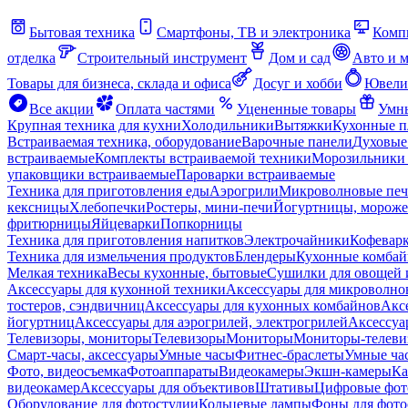
Бытовая техника
Смартфоны, ТВ и электроника
Комп
отделка
Строительный инструмент
Дом и сад
Авто и 
Товары для бизнеса, склада и офиса
Досуг и хобби
Ювели
Все акции
Оплата частями
Уцененные товары
Умны
Крупная техника для кухни
Холодильники
Вытяжки
Кухонные 
Встраиваемая техника, оборудование
Варочные панели
Духовые
встраиваемые
Комплекты встраиваемой техники
Морозильники 
упаковщики встраиваемые
Пароварки встраиваемые
Техника для приготовления еды
Аэрогрили
Микроволновые пе
кексницы
Хлебопечки
Ростеры, мини-печи
Йогуртницы, морож
фритюрницы
Яйцеварки
Попкорницы
Техника для приготовления напитков
Электрочайники
Кофевар
Техника для измельчения продуктов
Блендеры
Кухонные комбай
Мелкая техника
Весы кухонные, бытовые
Сушилки для овощей 
Аксессуары для кухонной техники
Аксессуары для микроволно
тостеров, сэндвичниц
Аксессуары для кухонных комбайнов
Акс
йогуртниц
Аксессуары для аэрогрилей, электрогрилей
Аксессуа
Телевизоры, мониторы
Телевизоры
Мониторы
Мониторы-телеви
Смарт-часы, аксессуары
Умные часы
Фитнес-браслеты
Умные ча
Фото, видеосъемка
Фотоаппараты
Видеокамеры
Экшн-камеры
Ка
видеокамер
Аксессуары для объективов
Штативы
Цифровые фот
Оборудование для фотостудии
Кольцевые лампы
Фоны для фото