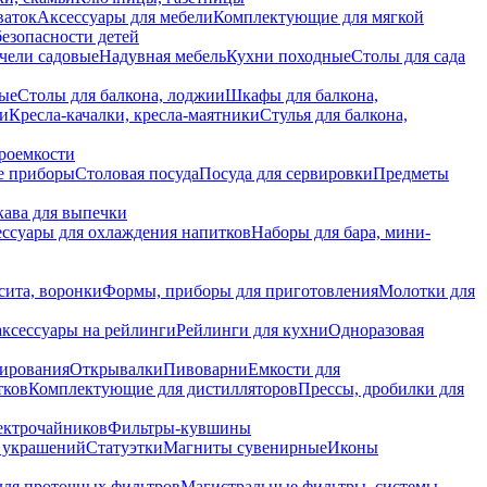
ваток
Аксессуары для мебели
Комплектующие для мягкой
безопасности детей
чели садовые
Надувная мебель
Кухни походные
Столы для сада
вые
Столы для балкона, лоджии
Шкафы для балкона,
ии
Кресла-качалки, кресла-маятники
Стулья для балкона,
роемкости
е приборы
Столовая посуда
Посуда для сервировки
Предметы
укава для выпечки
ссуары для охлаждения напитков
Наборы для бара, мини-
сита, воронки
Формы, приборы для приготовления
Молотки для
аксессуары на рейлинги
Рейлинги для кухни
Одноразовая
вирования
Открывалки
Пивоварни
Емкости для
тков
Комплектующие для дистилляторов
Прессы, дробилки для
лектрочайников
Фильтры-кувшины
я украшений
Статуэтки
Магниты сувенирные
Иконы
ля проточных фильтров
Магистральные фильтры, системы