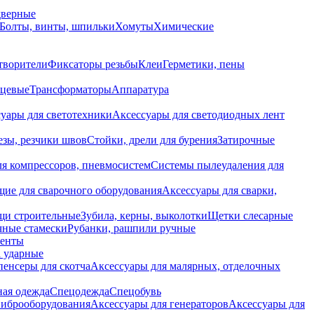
дверные
Болты, винты, шпильки
Хомуты
Химические
творители
Фиксаторы резьбы
Клеи
Герметики, пены
нцевые
Трансформаторы
Аппаратура
уары для светотехники
Аксессуары для светодиодных лент
езы, резчики швов
Стойки, дрели для бурения
Затирочные
ля компрессоров, пневмосистем
Системы пылеудаления для
ие для сварочного оборудования
Аксессуары для сварки,
щи строительные
Зубила, керны, выколотки
Щетки слесарные
чные стамески
Рубанки, рашпили ручные
енты
 ударные
енсеры для скотча
Аксессуары для малярных, отделочных
ная одежда
Спецодежда
Спецобувь
виброоборудования
Аксессуары для генераторов
Аксессуары для