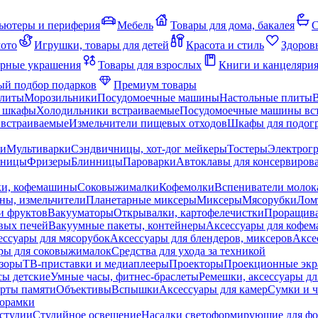
ьютеры и периферия
Мебель
Товары для дома, бакалея
С
мото
Игрушки, товары для детей
Красота и стиль
Здоров
рные украшения
Товары для взрослых
Книги и канцеляри
й подбор подарков
Премиум товары
плиты
Морозильники
Посудомоечные машины
Настольные плиты
 шкафы
Холодильники встраиваемые
Посудомоечные машины вс
встраиваемые
Измельчители пищевых отходов
Шкафы для подогр
чи
Мультиварки
Сэндвичницы, хот-дог мейкеры
Тостеры
Электрог
еницы
Фризеры
Блинницы
Пароварки
Автоклавы для консервиров
ки, кофемашины
Соковыжималки
Кофемолки
Вспениватели молок
ны, измельчители
Планетарные миксеры
Миксеры
Мясорубки
Лом
и фруктов
Вакууматоры
Открывалки, картофелечистки
Проращива
вых печей
Вакуумные пакеты, контейнеры
Аксессуары для кофе
ессуары для мясорубок
Аксессуары для блендеров, миксеров
Аксе
ры для соковыжималок
Средства для ухода за техникой
зоры
ТВ-приставки и медиаплееры
Проекторы
Проекционные эк
сы детские
Умные часы, фитнес-браслеты
Ремешки, аксессуары дл
рты памяти
Объективы
Вспышки
Аксессуары для камер
Сумки и ч
орамки
студии
Студийное освещение
Насадки светоформирующие для фо