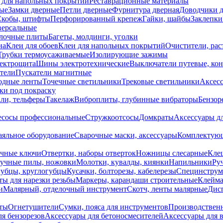
 для напольных покрытий
Реставрационные материалы
ые
Замки дверные
Петли дверные
Фурнитура дверная
Доводчики 
Скобы, штифты
Перфорированный крепеж
Гайки, шайбы
Заклепки
ерсальные
лочные плиты
Багеты, молдинги, уголки
на
Клеи для обоев
Клеи для напольных покрытий
Очистители, рас
Трубки термоусаживаемые
Изолирующие зажимы
лектрощита
Шины электротехнические
Выключатели путевые, ко
атели
Пускатели магнитные
одные ленты
Точечные светильники
Трековые светильники
Аксесс
и под покраску
ли, тельферы
Такелаж
Виброплиты, глубинные вибраторы
Бензор
сосы профессиональные
Стружкоотсосы
Домкраты
Аксессуары д
аяльное оборудование
Сварочные маски, аксессуары
Комплектующ
ечные ключи
Отвертки, наборы отверток
Ножницы слесарные
Кле
учные пилы, ножовки
Молотки, кувалды, киянки
Напильники
Ру
убцы, круглогубцы
Кусачки, болторезы, кабелерезы
Специнструм
ы для нарезки резьбы
Маркеры, карандаши строительные
Клейма
и
Малярный, отделочный инструмент
Скотч, ленты малярные
Дисп
иты
Огнетушители
Сумки, пояса для инструментов
Производствен
я бензорезов
Аксессуары для бетоносмесителей
Аксессуары для 