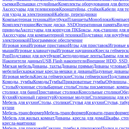
съемки
Вспышки студийные
Комплекты оборудования для фото
Аксессуары для телевизоров
Кронштейны, стойки
Кабели для т
для ухода за электроникой
Кабели, переходники
Компьютерная техника
Ноутбуки
Планшеты
Моноблоки
Компью
Комплектующие
Жесткие диски, SSD
Оперативная память
Видео
приводы
Аксессуары для корпусов ПК
Боксы, док-станции для 
Аксессуары для компьютерной техники
Подставки для ноутбук
электроникой
Программное обеспечение
Игровая зона
Игровые приставки
Игры для приставок
Игровые 
мыши
Игровые клавиатуры
Игровые наушники
Кресла геймерск
Pop
Подставки для ноутбуков
Светодиодные ленты
Лампы для м
Накопители данных
USB Flash накопители
Внешние HDD, SSD 
Мягкая мебель
Диваны, тахты
Диваны прямые
Диваны угловые
Д
мебели
Бескаркасные кресла-мешки и диваны
Надувные диваны
Игровая мебель
Кресла геймерские
Столы геймерские
Подставки
Комоды, тумбы
Комоды
Тумбы
Прикроватные тумбы
Обувницы, 
Столы
Кухонные столы
Барные столы
Столы письменные, комп
столики для бани
Приставные столики
Консольные столики
Обе
Кухня
Кухонный гарнитур
Кухонные модули
Столешницы для к
Мебель для кухни
Столы, столики
Стулья для кухни
Стулья, таб
кухни
Мебель-трансформер
Мебель-трансформер
Кровати-трансформе
Мебель для жилых комнат
Диваны, кресла для дома
Шкафы, стен
кресла-маятники
Мебель для прихожей
Секции, тумбы в прихожую
Полки и сист