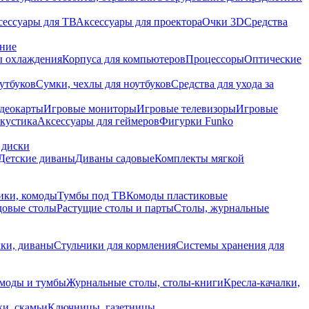
сессуары для ТВ
Аксессуары для проектора
Очки 3D
Средства
ание
 охлаждения
Корпуса для компьютеров
Процессоры
Оптические
утбуков
Сумки, чехлы для ноутбуков
Средства для ухода за
деокарты
Игровые мониторы
Игровые телевизоры
Игровые
акустика
Аксессуары для геймеров
Фигурки Funko
 диски
Детские диваны
Диваны садовые
Комплекты мягкой
ики, комоды
Тумбы под ТВ
Комоды пластиковые
довые столы
Растущие столы и парты
Столы, журнальные
ки, диваны
Стульчики для кормления
Системы хранения для
моды и тумбы
Журнальные столы, столы-книги
Кресла-качалки,
ки, скамьи
Ключницы, газетницы