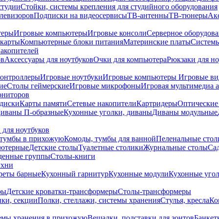
студии
Стойки, системы крепления для студийного оборудования
елевизоров
Подписки на видеосервисы
ТВ-антенны
ТВ-тюнеры
Ак
теры
Игровые компьютеры
Игровые консоли
Серверное оборудов
карты
Компьютерные блоки питания
Материнские платы
Системы
накопителей
ов
Аксессуары для ноутбуков
Очки для компьютера
Рюкзаки для но
контроллеры
Игровые ноутбуки
Игровые компьютеры
Игровые ви
ие
Столы геймерские
Игровые микрофоны
Игровая мультимедиа 
ониторов
диски
Карты памяти
Сетевые накопители
Картридеры
Оптические
иваны П-образные
Кухонные уголки, диваны
Диваны модульные
 для ноутбуков
тумбы в прихожую
Комоды, тумбы для ванной
Пеленальные стол
ьютерные
Детские столы
Туалетные столики
Журнальные столы
Са
денные группы
Столы-книги
ухни
уреты барные
Кухонный гарнитур
Кухонные модули
Кухонные угол
ры
Детские кроватки-трансформеры
Столы-трансформеры
ки, секции
Полки, стеллажи, системы хранения
Стулья, кресла
Ко
емы хранения в прихожую
Вешалки, подставки для зонтов
Банкет