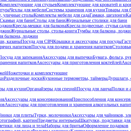
Комплектующие для стульев
Комплектующие для кроватей и кро
итура
Чехлы для мебели
Системы хранения для кухни
Товары для 
, уличные столы
Комплекты мебели для сада
Гамаки, шезлонги
Ка
Скамьи для бани
Столы для бани
Журнальные столики для бани
лоджии
Кресла-мешки для балкона
Кресла подвесные, стулья садо
оджии
Журнальные столы, столы-книги
Тумбы для балкона, лодж
я балкона, лоджии
ши, казаны
Посуда для СВЧ
Крышки и аксессуары для посуды
Гаст
орячих напитков
Посуда для подачи и хранения напитков
Столовы
Посуда для запекания
Аксессуары для выпечки
Бумага, фольга, р
хранения напитков
Аксессуары для приготовления коктейлей
Аксе
ожей
Ножеточки и комплектующие
ки
Разделочные доски
Кухонные термометры, таймеры
Дуршлаги, 
ры для кухни
Органайзеры для специй
Посуда для ланча
Полки и 
ия
Аксессуары для консервирования
Приспособления для консер
ков
Аксессуары для приготовления и хранения алкогольных напи
йники для плиты
Турки, молочники
Аксессуары для чайников, э
отографий, картин
Предметы интерьера
Шкатулки, подставки дл
етики для лица и тела
Наборы для бритья
Оформление подарков
льтры для воды
Фильтры-кувшины
Картриджи, комплектующие д