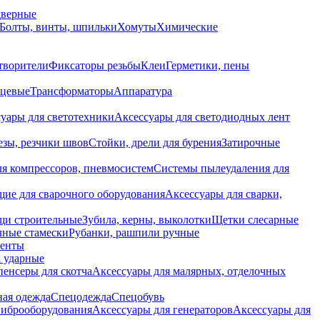
дверные
Болты, винты, шпильки
Хомуты
Химические
творители
Фиксаторы резьбы
Клеи
Герметики, пены
нцевые
Трансформаторы
Аппаратура
уары для светотехники
Аксессуары для светодиодных лент
езы, резчики швов
Стойки, дрели для бурения
Затирочные
ля компрессоров, пневмосистем
Системы пылеудаления для
ие для сварочного оборудования
Аксессуары для сварки,
щи строительные
Зубила, керны, выколотки
Щетки слесарные
чные стамески
Рубанки, рашпили ручные
енты
 ударные
енсеры для скотча
Аксессуары для малярных, отделочных
ная одежда
Спецодежда
Спецобувь
виброоборудования
Аксессуары для генераторов
Аксессуары для