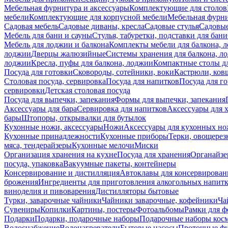
Мебельная фурнитура и аксессуары
Комплектующие для столов
мебели
Комплектующие для корпусной мебели
Мебельная фурн
Садовая мебель
Садовые диваны, кресла
Садовые стулья
Садовые
Мебель для бани и сауны
Стулья, табуретки, подставки для бани
Мебель для лоджии и балкона
Комплекты мебели для балкона, 
лоджии
Дверцы жалюзийные
Системы хранения для балкона, л
лоджии
Кресла, пуфы для балкона, лоджии
Компактные столы дл
Посуда для готовки
Сковороды, сотейники, воки
Кастрюли, ков
Столовая посуда, сервировка
Посуда для напитков
Посуда для г
сервировки
Детская столовая посуда
Посуда для выпечки, запекания
Формы для выпечки, запекания
Аксессуары для бара
Сервировка для напитков
Аксессуары для 
бары
Штопоры, открывалки для бутылок
Кухонные ножи, аксессуары
Ножи
Аксессуары для кухонных н
Кухонные принадлежности
Кухонные приборы
Терки, овощерез
мяса, тендерайзеры
Кухонные мелочи
Миски
Организация хранения на кухне
Посуда для хранения
Органайзе
посуда, упаковка
Вакуумные пакеты, контейнеры
Консервирование и дистилляция
Автоклавы для консервирован
брожения
Ингредиенты для приготовления алкогольных напит
виноделия и пивоварения
Дистилляторы бытовые
Турки, заварочные чайники
Чайники заварочные, кофейники
Ча
Сувениры
Копилки
Картины, постеры
Фотоальбомы
Рамки для ф
Подарки
Подарки, подарочные наборы
Подарочные наборы косм
Водоснабжение
Водонагреватели
Бытовые насосы
Проточные фи