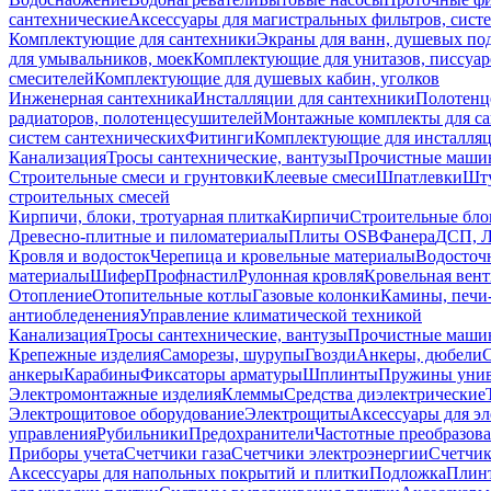
сантехнические
Аксессуары для магистральных фильтров, сист
Комплектующие для сантехники
Экраны для ванн, душевых по
для умывальников, моек
Комплектующие для унитазов, писсуар
смесителей
Комплектующие для душевых кабин, уголков
Инженерная сантехника
Инсталляции для сантехники
Полотенц
радиаторов, полотенцесушителей
Монтажные комплекты для с
систем сантехнических
Фитинги
Комплектующие для инсталля
Канализация
Тросы сантехнические, вантузы
Прочистные маши
Строительные смеси и грунтовки
Клеевые смеси
Шпатлевки
Шту
строительных смесей
Кирпичи, блоки, тротуарная плитка
Кирпичи
Строительные бло
Древесно-плитные и пиломатериалы
Плиты OSB
Фанера
ДСП, 
Кровля и водосток
Черепица и кровельные материалы
Водосточ
материалы
Шифер
Профнастил
Рулонная кровля
Кровельная вен
Отопление
Отопительные котлы
Газовые колонки
Камины, печи
антиобледенения
Управление климатической техникой
Канализация
Тросы сантехнические, вантузы
Прочистные маши
Крепежные изделия
Саморезы, шурупы
Гвозди
Анкеры, дюбели
анкеры
Карабины
Фиксаторы арматуры
Шплинты
Пружины унив
Электромонтажные изделия
Клеммы
Средства диэлектрические
Электрощитовое оборудование
Электрощиты
Аксессуары для э
управления
Рубильники
Предохранители
Частотные преобразов
Приборы учета
Счетчики газа
Счетчики электроэнергии
Счетчи
Аксессуары для напольных покрытий и плитки
Подложка
Плинт