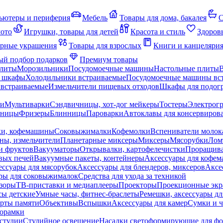
ьютеры и периферия
Мебель
Товары для дома, бакалея
С
мото
Игрушки, товары для детей
Красота и стиль
Здоров
рные украшения
Товары для взрослых
Книги и канцеляри
й подбор подарков
Премиум товары
плиты
Морозильники
Посудомоечные машины
Настольные плиты
 шкафы
Холодильники встраиваемые
Посудомоечные машины вс
встраиваемые
Измельчители пищевых отходов
Шкафы для подогр
чи
Мультиварки
Сэндвичницы, хот-дог мейкеры
Тостеры
Электрог
еницы
Фризеры
Блинницы
Пароварки
Автоклавы для консервиров
ки, кофемашины
Соковыжималки
Кофемолки
Вспениватели молок
ны, измельчители
Планетарные миксеры
Миксеры
Мясорубки
Лом
и фруктов
Вакууматоры
Открывалки, картофелечистки
Проращива
вых печей
Вакуумные пакеты, контейнеры
Аксессуары для кофе
ессуары для мясорубок
Аксессуары для блендеров, миксеров
Аксе
ры для соковыжималок
Средства для ухода за техникой
зоры
ТВ-приставки и медиаплееры
Проекторы
Проекционные эк
сы детские
Умные часы, фитнес-браслеты
Ремешки, аксессуары дл
рты памяти
Объективы
Вспышки
Аксессуары для камер
Сумки и ч
орамки
студии
Студийное освещение
Насадки светоформирующие для фо