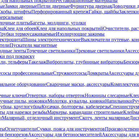
 для напольных покрытий
Реставрационные материалы
ые
Замки дверные
Петли дверные
Фурнитура дверная
Доводчики 
Скобы, штифты
Перфорированный крепеж
Гайки, шайбы
Заклепки
ерсальные
лочные плиты
Багеты, молдинги, уголки
на
Клеи для обоев
Клеи для напольных покрытий
Очистители, рас
Трубки термоусаживаемые
Изолирующие зажимы
лектрощита
Шины электротехнические
Выключатели путевые, ко
атели
Пускатели магнитные
одные ленты
Точечные светильники
Трековые светильники
Аксесс
и под покраску
ли, тельферы
Такелаж
Виброплиты, глубинные вибраторы
Бензор
сосы профессиональные
Стружкоотсосы
Домкраты
Аксессуары д
аяльное оборудование
Сварочные маски, аксессуары
Комплектующ
ечные ключи
Отвертки, наборы отверток
Ножницы слесарные
Кле
учные пилы, ножовки
Молотки, кувалды, киянки
Напильники
Ру
убцы, круглогубцы
Кусачки, болторезы, кабелерезы
Специнструм
ы для нарезки резьбы
Маркеры, карандаши строительные
Клейма
и
Малярный, отделочный инструмент
Скотч, ленты малярные
Дисп
иты
Огнетушители
Сумки, пояса для инструментов
Производствен
я бензорезов
Аксессуары для бетоносмесителей
Аксессуары для 