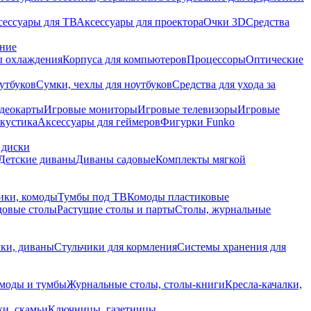
сессуары для ТВ
Аксессуары для проектора
Очки 3D
Средства
ание
 охлаждения
Корпуса для компьютеров
Процессоры
Оптические
утбуков
Сумки, чехлы для ноутбуков
Средства для ухода за
деокарты
Игровые мониторы
Игровые телевизоры
Игровые
акустика
Аксессуары для геймеров
Фигурки Funko
 диски
Детские диваны
Диваны садовые
Комплекты мягкой
ики, комоды
Тумбы под ТВ
Комоды пластиковые
довые столы
Растущие столы и парты
Столы, журнальные
ки, диваны
Стульчики для кормления
Системы хранения для
моды и тумбы
Журнальные столы, столы-книги
Кресла-качалки,
ки, скамьи
Ключницы, газетницы