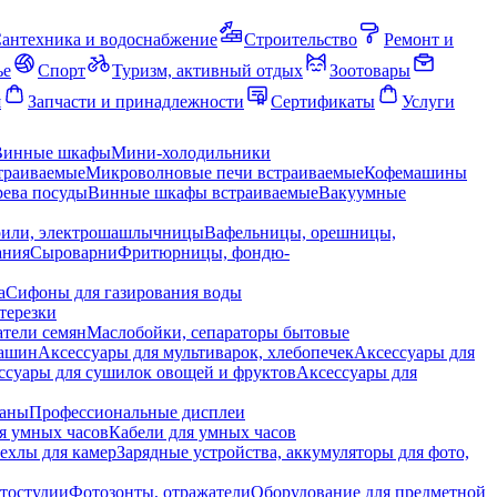
антехника и водоснабжение
Строительство
Ремонт и
ье
Спорт
Туризм, активный отдых
Зоотовары
я
Запчасти и принадлежности
Сертификаты
Услуги
Винные шкафы
Мини-холодильники
траиваемые
Микроволновые печи встраиваемые
Кофемашины
ева посуды
Винные шкафы встраиваемые
Вакуумные
рили, электрошашлычницы
Вафельницы, орешницы,
ания
Сыроварни
Фритюрницы, фондю-
а
Сифоны для газирования воды
терезки
тели семян
Маслобойки, сепараторы бытовые
машин
Аксессуары для мультиварок, хлебопечек
Аксессуары для
ссуары для сушилок овощей и фруктов
Аксессуары для
раны
Профессиональные дисплеи
я умных часов
Кабели для умных часов
ехлы для камер
Зарядные устройства, аккумуляторы для фото,
тостудии
Фотозонты, отражатели
Оборудование для предметной