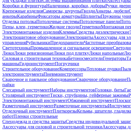
для укладки плитки
Системы выравнивания плитки
Аксессуары
Коробки и фурнитура
Наличники, коробки, доборы
Ручки дверн
Крепежные изделия
Саморезы, шурупы
Гвозди
Анкеры, дюбели
анкеры
Карабины
Фиксаторы арматуры
Шплинты
Пружины унив
Отделка потолка
Потолочные системы
Потолочные панели
Пото
Пены, клеи, герметики
Жидкие гвозди
Герметики
Монтажная пе
Электромонтажные изделия
Клеммы
Средства диэлектрические
Электрощитовое оборудование
Электрощиты
Аксессуары для э
управления
Рубильники
Предохранители
Частотные преобразов
Светотехника
Промышленное и сигнальное освещение
Светоди
Люки
Люки ревизионные
Люки под плитку
Люки напольные
Люк
Силовая и строительная техника
Бетоносмесители
Генераторы
Та
машины
Гидроинструмент
Погрузчики
Строительное оборудование
Компрессоры
Тепловые пушки
Пыле
электроинструмента
Пневмоинструмент
Сварочное и паяльное оборудование
Сварочное оборудование
П
пайки
Слесарный инструмент
Наборы инструментов
Головки, биты
Га
Столярный инструмент
Тиски, струбцины, гейферные зажимы
Р
Электромонтажный инструмент
Обжимной инструмент
Плоског
Разметочный инструмент
Разметочные инструменты
Инструмент
Отделочный инструмент
Плиткорезы
Кельмы, шпатели, гладилк
работ
Пленки строительные
Спецодежда и средства защиты
Средства индивидуальной защ
Аксессуары для силовой и строительной техники
Аксессуары дл