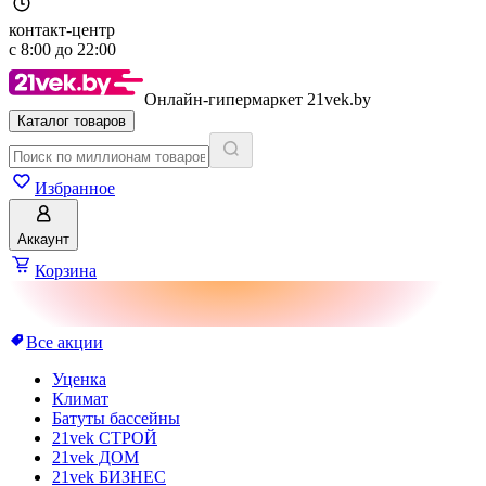
контакт-центр
с
8:00
до
22:00
Онлайн-гипермаркет 21vek.by
Каталог товаров
Избранное
Аккаунт
Корзина
Все акции
Уценка
Климат
Батуты бассейны
21vek СТРОЙ
21vek ДОМ
21vek БИЗНЕС