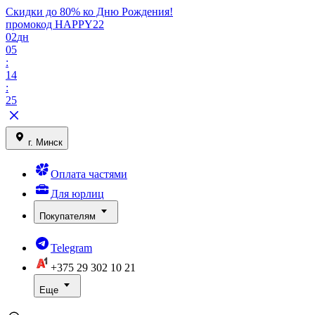
Скидки до 80% ко Дню Рождения!
промокод HAPPY22
02
дн
05
:
14
:
25
г. Минск
Оплата частями
Для юрлиц
Покупателям
Telegram
+375 29
302 10 21
Еще