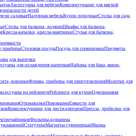
ваток
Аксессуары для мебели
Комплектующие для мягкой
безопасности детей
чели садовые
Надувная мебель
Кухни походные
Столы для сада
вые
Столы для балкона, лоджии
Шкафы для балкона,
ии
Кресла-качалки, кресла-маятники
Стулья для балкона,
роемкости
е приборы
Столовая посуда
Посуда для сервировки
Предметы
укава для выпечки
ссуары для охлаждения напитков
Наборы для бара, мини-
сита, воронки
Формы, приборы для приготовления
Молотки для
аксессуары на рейлинги
Рейлинги для кухни
Одноразовая
вирования
Открывалки
Пивоварни
Емкости для
тков
Комплектующие для дистилляторов
Прессы, дробилки для
лектрочайников
Фильтры-кувшины
я украшений
Статуэтки
Магниты сувенирные
Иконы
ля проточных фильтров
Магистральные фильтры, системы