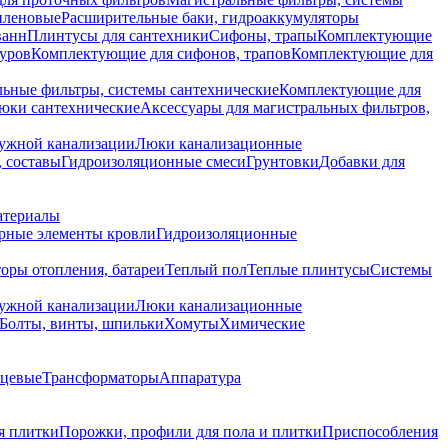
иленовые
Расширительные баки, гидроаккумуляторы
ванн
Плинтусы для сантехники
Сифоны, трапы
Комплектующие
уров
Комплектующие для сифонов, трапов
Комплектующие для
ьные фильтры, системы сантехнические
Комплектующие для
юки сантехнические
Аксессуары для магистральных фильтров,
ружной канализации
Люки канализационные
 составы
Гидроизоляционные смеси
Грунтовки
Добавки для
атериалы
рные элементы кровли
Гидроизоляционные
оры отопления, батареи
Теплый пол
Теплые плинтусы
Системы
ружной канализации
Люки канализационные
Болты, винты, шпильки
Хомуты
Химические
нцевые
Трансформаторы
Аппаратура
я плитки
Порожки, профили для пола и плитки
Приспособления