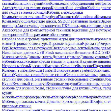
съемки
Вспышки студийные
Комплекты оборудования для фото
Аксессуары для телевизоров
Кронштейны, стойки
Кабели для т
для ухода за электроникой
Кабели, переходники
Компьютерная техника
Ноутбуки
Планшеты
Моноблоки
Компью
Комплектующие
Жесткие диски, SSD
Оперативная память
Видео
приводы
Аксессуары для корпусов ПК
Боксы, док-станции для 
Аксессуары для компьютерной техники
Подставки для ноутбук
электроникой
Программное обеспечение
Игровая зона
Игровые приставки
Игры для приставок
Игровые 
мыши
Игровые клавиатуры
Игровые наушники
Кресла геймерск
Pop
Подставки для ноутбуков
Светодиодные ленты
Лампы для м
Накопители данных
USB Flash накопители
Внешние HDD, SSD 
Мягкая мебель
Диваны, тахты
Диваны прямые
Диваны угловые
Д
мебели
Бескаркасные кресла-мешки и диваны
Надувные диваны
Игровая мебель
Кресла геймерские
Столы геймерские
Подставки
Комоды, тумбы
Комоды
Тумбы
Прикроватные тумбы
Обувницы, 
Столы
Кухонные столы
Барные столы
Столы письменные, комп
столики для бани
Приставные столики
Консольные столики
Обе
Кухня
Кухонный гарнитур
Кухонные модули
Столешницы для к
Мебель для кухни
Столы, столики
Стулья для кухни
Стулья, таб
кухни
Мебель-трансформер
Мебель-трансформер
Кровати-трансформе
Мебель для жилых комнат
Диваны, кресла для дома
Шкафы, стен
кресла-маятники
Мебель для прихожей
Секции, тумбы в прихожую
Полки и сист