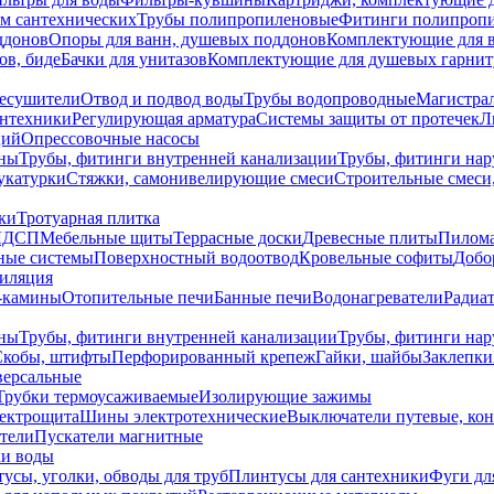
ем сантехнических
Трубы полипропиленовые
Фитинги полипроп
ддонов
Опоры для ванн, душевых поддонов
Комплектующие для 
ов, биде
Бачки для унитазов
Комплектующие для душевых гарнит
есушители
Отвод и подвод воды
Трубы водопроводные
Магистрал
антехники
Регулирующая арматура
Системы защиты от протечек
Л
ций
Опрессовочные насосы
ны
Трубы, фитинги внутренней канализации
Трубы, фитинги на
катурки
Стяжки, самонивелирующие смеси
Строительные смеси,
ки
Тротуарная плитка
ЛДСП
Мебельные щиты
Террасные доски
Древесные плиты
Пилом
ные системы
Поверхностный водоотвод
Кровельные софиты
Добо
тиляция
-камины
Отопительные печи
Банные печи
Водонагреватели
Радиат
ны
Трубы, фитинги внутренней канализации
Трубы, фитинги на
Скобы, штифты
Перфорированный крепеж
Гайки, шайбы
Заклепки
ерсальные
Трубки термоусаживаемые
Изолирующие зажимы
лектрощита
Шины электротехнические
Выключатели путевые, ко
атели
Пускатели магнитные
ки воды
усы, уголки, обводы для труб
Плинтусы для сантехники
Фуги дл