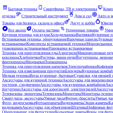
Бытовая техника
Смартфоны, ТВ и электроника
Комп
отделка
Строительный инструмент
Дом и сад
Авто и 
Товары для бизнеса, склада и офиса
Досуг и хобби
Ювели
Все акции
Оплата частями
Уцененные товары
Умны
Крупная техника для кухни
Холодильники
Вытяжки
Кухонные 
Встраиваемая техника, оборудование
Варочные панели
Духовые
встраиваемые
Комплекты встраиваемой техники
Морозильники 
упаковщики встраиваемые
Пароварки встраиваемые
Техника для приготовления еды
Аэрогрили
Микроволновые пе
кексницы
Хлебопечки
Ростеры, мини-печи
Йогуртницы, морож
фритюрницы
Яйцеварки
Попкорницы
Техника для приготовления напитков
Электрочайники
Кофевар
Техника для измельчения продуктов
Блендеры
Кухонные комбай
Мелкая техника
Весы кухонные, бытовые
Сушилки для овощей 
Аксессуары для кухонной техники
Аксессуары для микроволно
тостеров, сэндвичниц
Аксессуары для кухонных комбайнов
Акс
йогуртниц
Аксессуары для аэрогрилей, электрогрилей
Аксессуа
Телевизоры, мониторы
Телевизоры
Мониторы
Мониторы-телеви
Смарт-часы, аксессуары
Умные часы
Фитнес-браслеты
Умные ча
Фото, видеосъемка
Фотоаппараты
Видеокамеры
Экшн-камеры
Ка
видеокамер
Аксессуары для объективов
Штативы
Цифровые фот
Оборудование для фотостудии
Кольцевые лампы
Фоны для фото