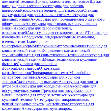
домашней техники
Принадлежности для пылесосов
Щетки,
насадки для пылесосов
Аксессуары для роботов-
пылесосов
Расходные материалы для пылесосов
Станции,
аккумуляторы для роботов-пылесосов
Аксессуары для
швейных машин
Аксессуары для промышленного швейного
оборудования
Аксессуары для стиральных и сушильных
машин
Аксессуары для пароочистителей,
отпаривателей
Аксессуары для стеклоочистителей
Техника для
измельчения продуктов
Блендеры
Кухонные комбайны,
измельчители
Планетарные
миксеры
Миксеры
Мясорубки
Ломтерезки
Комплектующие для
климатической техники
Управление климатической
техникой
Фильтры для климатической техники
Аксессуары для
климатической техники
Мелкая техника
Весы кухонные,
бытовые
Сушилки для овощей и
фруктов
Вакууматоры
Открывалки,
картофелечистки
Проращиватели семян
Маслобойки,
сепараторы бытовые
Аксессуары для крупной
техники
Аксессуары для вытяжек
Аксессуары для плит и
духовок
Аксессуары для холодильников
Аксессуары для
посудомоечных машин
Средства для посудомоечных
машин
Средства для ухода за техникой
Аксессуары для
кухонной техники
Аксессуары для микроволновых
печей
Вакуумные пакеты, контейнеры
Аксессуары для
кофемашин
Аксессуары для мультиварок,