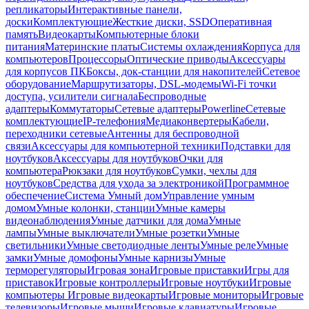
репликаторы
Интерактивные панели,
доски
Комплектующие
Жесткие диски, SSD
Оперативная
память
Видеокарты
Компьютерные блоки
питания
Материнские платы
Системы охлаждения
Корпуса для
компьютеров
Процессоры
Оптические приводы
Аксессуары
для корпусов ПК
Боксы, док-станции для накопителей
Сетевое
оборудование
Маршрутизаторы, DSL-модемы
Wi-Fi точки
доступа, усилители сигнала
Беспроводные
адаптеры
Коммутаторы
Сетевые адаптеры
Powerline
Сетевые
комплектующие
IP-телефония
Медиаконвертеры
Кабели,
переходники сетевые
Антенны для беспроводной
связи
Аксессуары для компьютерной техники
Подставки для
ноутбуков
Аксессуары для ноутбуков
Очки для
компьютера
Рюкзаки для ноутбуков
Сумки, чехлы для
ноутбуков
Средства для ухода за электроникой
Программное
обеспечение
Система Умный дом
Управление умным
домом
Умные колонки, станции
Умные камеры
видеонаблюдения
Умные датчики для дома
Умные
лампы
Умные выключатели
Умные розетки
Умные
светильники
Умные светодиодные ленты
Умные реле
Умные
замки
Умные домофоны
Умные карнизы
Умные
терморегуляторы
Игровая зона
Игровые приставки
Игры для
приставок
Игровые контроллеры
Игровые ноутбуки
Игровые
компьютеры
Игровые видеокарты
Игровые мониторы
Игровые
телевизоры
Игровые мыши
Игровые клавиатуры
Игровые