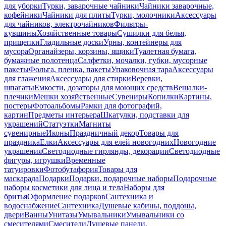
для уборки
Турки, заварочные чайники
Чайники заварочные,
кофейники
Чайники для плиты
Турки, молочники
Аксессуары
для чайников, электрочайников
Фильтры-
кувшины
Хозяйственные товары
Сушилки для белья,
прищепки
Гладильные доски
Урны, контейнеры для
мусора
Органайзеры, корзины, ящики
Туалетная бумага,
бумажные полотенца
Салфетки, мочалки, губки, мусорные
пакеты
Фольга, пленка, пакеты
Упаковочная тара
Аксессуары
для глажения
Аксессуары для стирки
Веревки,
шпагаты
Емкости, дозаторы для моющих средств
Вешалки-
плечики
Мешки хозяйственные
Сувениры
Копилки
Картины,
постеры
Фотоальбомы
Рамки для фотографий,
картин
Предметы интерьера
Шкатулки, подставки для
украшений
Статуэтки
Магниты
сувенирные
Иконы
Праздничный декор
Товары для
праздника
Елки
Аксессуары для елей новогодних
Новогодние
украшения
Светодиодные гирлянды, декорации
Светодиодные
фигуры, игрушки
Временные
татуировки
Фотобутафория
Товары для
маскарада
Подарки
Подарки, подарочные наборы
Подарочные
наборы косметики для лица и тела
Наборы для
бритья
Оформление подарков
Сантехника и
водоснабжение
Сантехника
Душевые кабины, поддоны,
двери
Ванны
Унитазы
Умывальники
Умывальники со
смесителями
Смесители
Душевые панели,