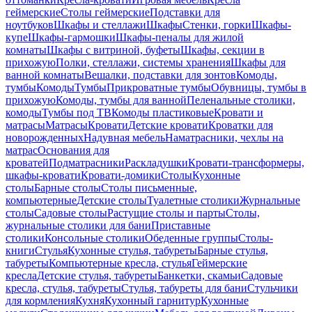
геймерские
Столы геймерские
Подставки для
ноутбуков
Шкафы и стеллажи
Шкафы
Стенки, горки
Шкафы-
купе
Шкафы-гармошки
Шкафы-пеналы для жилой
комнаты
Шкафы с витриной, буфеты
Шкафы, секции в
прихожую
Полки, стеллажи, системы хранения
Шкафы для
ванной комнаты
Вешалки, подставки для зонтов
Комоды,
тумбы
Комоды
Тумбы
Прикроватные тумбы
Обувницы, тумбы в
прихожую
Комоды, тумбы для ванной
Пеленальные столики,
комоды
Тумбы под ТВ
Комоды пластиковые
Кровати и
матрасы
Матрасы
Кровати
Детские кровати
Кроватки для
новорожденных
Надувная мебель
Наматрасники, чехлы на
матрас
Основания для
кроватей
Подматрасники
Раскладушки
Кровати-трансформеры,
шкафы-кровати
Кровати-домики
Столы
Кухонные
столы
Барные столы
Столы письменные,
компьютерные
Детские столы
Туалетные столики
Журнальные
столы
Садовые столы
Растущие столы и парты
Столы,
журнальные столики для бани
Приставные
столики
Консольные столики
Обеденные группы
Столы-
книги
Стулья
Кухонные стулья, табуреты
Барные стулья,
табуреты
Компьютерные кресла, стулья
Геймерские
кресла
Детские стулья, табуреты
Банкетки, скамьи
Садовые
кресла, стулья, табуреты
Стулья, табуреты для бани
Стульчики
для кормления
Кухня
Кухонный гарнитур
Кухонные