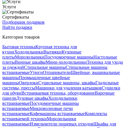
Услуги
Сертификаты
Подборщик подарков
Найти подарки
Категории товаров
Бытовая техника
Крупная техника для
кухни
Холодильники
Вытяжки
Кухонные
плиты
Морозильники
Посудомоечные машины
Настольные
плиты
Винные шкафы
Мини-холодильники
Техника для ухода
за одеждой
Стиральные машины
Стиральные машины
встраиваемые
Утюги
Отпариватели
Швейные, вышивальные
машины
Промышленные швейные
машины
Оверлоки
Сушильные машины, шкафы
Гладильные
системы, прессы
Машинки для удаления катышков
Сушилки
для обуви
Встраиваемая техника, оборудование
Варочные
панели
Духовые шкафы
Холодильники
встраиваемые
Посудомоечные машины
встраиваемые
Микроволновые печи
встраиваемые
Кофемашины встраиваемые
Комплекты
встраиваемой техники
Морозильники
встраиваемые
Измельчители пищевых отходов
Шкафы для