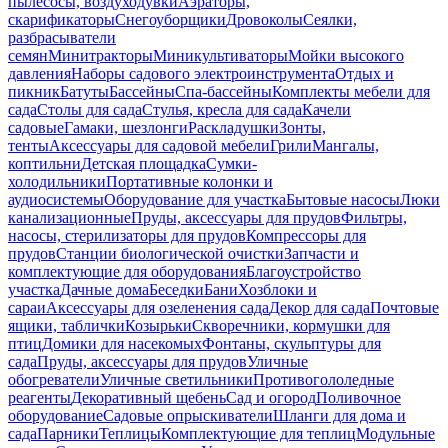
пылесосы, воздуходувки
Аэраторы,
скарификаторы
Снегоуборщики
Дровоколы
Сеялки,
разбрасыватели
семян
Минитракторы
Миникультиваторы
Мойки высокого
давления
Наборы садового электроинструмента
Отдых и
пикник
Батуты
Бассейны
Спа-бассейны
Комплекты мебели для
сада
Столы для сада
Стулья, кресла для сада
Качели
садовые
Гамаки, шезлонги
Раскладушки
Зонты,
тенты
Аксессуары для садовой мебели
Грили
Мангалы,
коптильни
Детская площадка
Сумки-
холодильники
Портативные колонки и
аудиосистемы
Оборудование для участка
Бытовые насосы
Люки
канализационные
Пруды, аксессуары для прудов
Фильтры,
насосы, стерилизаторы для прудов
Компрессоры для
прудов
Станции биологической очистки
Запчасти и
комплектующие для оборудования
Благоустройство
участка
Дачные дома
Беседки
Бани
Хозблоки и
сараи
Аксессуары для озеленения сада
Декор для сада
Почтовые
ящики, таблички
Козырьки
Скворечники, кормушки для
птиц
Домики для насекомых
Фонтаны, скульптуры для
сада
Пруды, аксессуары для прудов
Уличные
обогреватели
Уличные светильники
Противогололедные
реагенты
Декоративный щебень
Сад и огород
Поливочное
оборудование
Садовые опрыскиватели
Шланги для дома и
сада
Парники
Теплицы
Комплектующие для теплиц
Модульные