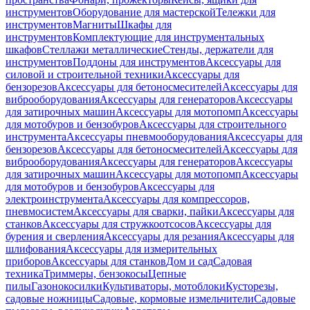
инструментов
Оборудование для мастерской
Тележки для
инструментов
Магниты
Шкафы для
инструментов
Комплектующие для инструментальных
шкафов
Стеллажи металлические
Стенды, держатели для
инструментов
Поддоны для инструментов
Аксессуары для
силовой и строительной техники
Аксессуары для
бензорезов
Аксессуары для бетоносмесителей
Аксессуары для
виброоборудования
Аксессуары для генераторов
Аксессуары
для затирочных машин
Аксессуары для мотопомп
Аксессуары
для мотобуров и бензобуров
Аксессуары для строительного
инструмента
Аксессуары пневмооборудования
Аксессуары для
бензорезов
Аксессуары для бетоносмесителей
Аксессуары для
виброоборудования
Аксессуары для генераторов
Аксессуары
для затирочных машин
Аксессуары для мотопомп
Аксессуары
для мотобуров и бензобуров
Аксессуары для
электроинструмента
Аксессуары для компрессоров,
пневмосистем
Аксессуары для сварки, пайки
Аксессуары для
станков
Аксессуары для стружкоотсосов
Аксессуары для
бурения и сверления
Аксессуары для резания
Аксессуары для
шлифования
Аксессуары для измерительных
приборов
Аксессуары для станков
Дом и сад
Садовая
техника
Триммеры, бензокосы
Цепные
пилы
Газонокосилки
Культиваторы, мотоблоки
Кусторезы,
садовые ножницы
Садовые, кормовые измельчители
Садовые