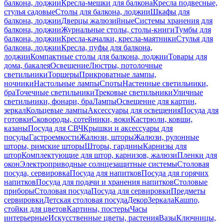
балкона, лоджии
Кресла-мешки для балкона
Кресла подвесные,
стулья садовые
Столы для балкона, лоджии
Шкафы для
балкона, лоджии
Дверцы жалюзийные
Системы хранения для
балкона, лоджии
Журнальные столы, столы-книги
Тумбы для
балкона, лоджии
Кресла-качалки, кресла-маятники
Стулья для
балкона, лоджии
Кресла, пуфы для балкона,
лоджии
Компактные столы для балкона, лоджии
Товары для
дома, бакалея
Освещение
Люстры, потолочные
светильники
Торшеры
Прикроватные лампы,
ночники
Настольные лампы
Споты
Настенные светильники,
бра
Точечные светильники
Трековые светильники
Уличные
светильники, фонари, бра
Лампы
Освещение для картин,
зеркал
Кольцевые лампы
Аксессуары для освещения
Посуда для
готовки
Сковороды, сотейники, воки
Кастрюли, ковши,
казаны
Посуда для СВЧ
Крышки и аксессуары для
посуды
Гастроемкости
Жалюзи, шторы
Жалюзи, рулонные
шторы, римские шторы
Шторы, гардины
Карнизы для
штор
Комплектующие для штор, карнизов, жалюзи
Пленки для
окон
Электроприводные солнцезащитные системы
Столовая
посуда, сервировка
Посуда для напитков
Посуда для горячих
напитков
Посуда для подачи и хранения напитков
Столовые
приборы
Столовая посуда
Посуда для сервировки
Предметы
сервировки
Детская столовая посуда
Декор
Зеркала
Кашпо,
стойки для цветов
Картины, постеры
Часы
интерьерные
Искусственные цветы, растения
Вазы
Ключницы,