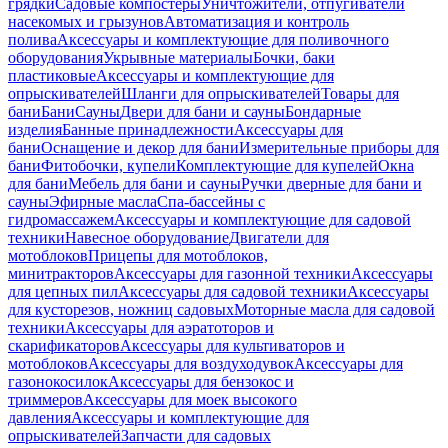
грядки
Садовые компостеры
Уничтожители, отпугиватели
насекомых и грызунов
Автоматизация и контроль
полива
Аксессуары и комплектующие для поливочного
оборудования
Укрывные материалы
Бочки, баки
пластиковые
Аксессуары и комплектующие для
опрыскивателей
Шланги для опрыскивателей
Товары для
бани
Бани
Сауны
Двери для бани и сауны
Бондарные
изделия
Банные принадлежности
Аксессуары для
бани
Оснащение и декор для бани
Измерительные приборы для
бани
Фитобочки, купели
Комплектующие для купелей
Окна
для бани
Мебель для бани и сауны
Ручки дверные для бани и
сауны
Эфирные масла
Спа-бассейны с
гидромассажем
Аксессуары и комплектующие для садовой
техники
Навесное оборудование
Двигатели для
мотоблоков
Прицепы для мотоблоков,
минитракторов
Аксессуары для газонной техники
Аксессуары
для цепных пил
Аксессуары для садовой техники
Аксессуары
для кусторезов, ножниц садовых
Моторные масла для садовой
техники
Аксессуары для аэратоторов и
скарификаторов
Аксессуары для культиваторов и
мотоблоков
Аксессуары для воздуходувок
Аксессуары для
газонокосилок
Аксессуары для бензокос и
триммеров
Аксессуары для моек высокого
давления
Аксессуары и комплектующие для
опрыскивателей
Запчасти для садовых