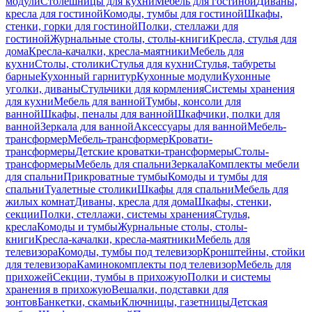
модули
Столешницы для кухни
Мебель для гостиной
Диваны,
кресла для гостиной
Комоды, тумбы для гостиной
Шкафы,
стенки, горки для гостиной
Полки, стеллажи для
гостиной
Журнальные столы, столы-книги
Кресла, стулья для
дома
Кресла-качалки, кресла-маятники
Мебель для
кухни
Столы, столики
Стулья для кухни
Стулья, табуреты
барные
Кухонный гарнитур
Кухонные модули
Кухонные
уголки, диваны
Стульчики для кормления
Системы хранения
для кухни
Мебель для ванной
Тумбы, консоли для
ванной
Шкафы, пеналы для ванной
Шкафчики, полки для
ванной
Зеркала для ванной
Аксессуары для ванной
Мебель-
трансформер
Мебель-трансформер
Кровати-
трансформеры
Детские кроватки-трансформеры
Столы-
трансформеры
Мебель для спальни
Зеркала
Комплекты мебели
для спальни
Прикроватные тумбы
Комоды и тумбы для
спальни
Туалетные столики
Шкафы для спальни
Мебель для
жилых комнат
Диваны, кресла для дома
Шкафы, стенки,
секции
Полки, стеллажи, системы хранения
Стулья,
кресла
Комоды и тумбы
Журнальные столы, столы-
книги
Кресла-качалки, кресла-маятники
Мебель для
телевизора
Комоды, тумбы под телевизор
Кронштейны, стойки
для телевизора
Каминокомплекты под телевизор
Мебель для
прихожей
Секции, тумбы в прихожую
Полки и системы
хранения в прихожую
Вешалки, подставки для
зонтов
Банкетки, скамьи
Ключницы, газетницы
Детская