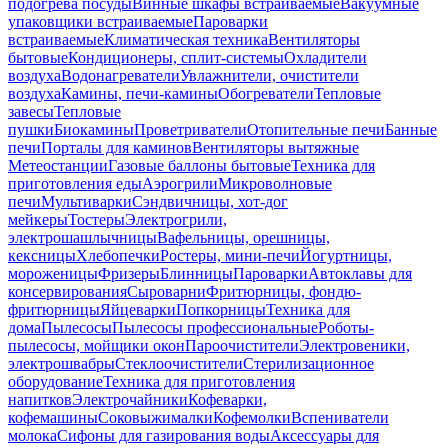
подогрева посуды
Винные шкафы встраиваемые
Вакуумные
упаковщики встраиваемые
Пароварки
встраиваемые
Климатическая техника
Вентиляторы
бытовые
Кондиционеры, сплит-системы
Охладители
воздуха
Водонагреватели
Увлажнители, очистители
воздуха
Камины, печи-камины
Обогреватели
Тепловые
завесы
Тепловые
пушки
Биокамины
Проветриватели
Отопительные печи
Банные
печи
Порталы для каминов
Вентиляторы вытяжные
Метеостанции
Газовые баллоны бытовые
Техника для
приготовления еды
Аэрогрили
Микроволновые
печи
Мультиварки
Сэндвичницы, хот-дог
мейкеры
Тостеры
Электрогрили,
электрошашлычницы
Вафельницы, орешницы,
кексницы
Хлебопечки
Ростеры, мини-печи
Йогуртницы,
мороженицы
Фризеры
Блинницы
Пароварки
Автоклавы для
консервирования
Сыроварни
Фритюрницы, фондю-
фритюрницы
Яйцеварки
Попкорницы
Техника для
дома
Пылесосы
Пылесосы профессиональные
Роботы-
пылесосы, мойщики окон
Пароочистители
Электровеники,
электрошвабры
Стеклоочистители
Стерилизационное
оборудование
Техника для приготовления
напитков
Электрочайники
Кофеварки,
кофемашины
Соковыжималки
Кофемолки
Вспениватели
молока
Сифоны для газирования воды
Аксессуары для