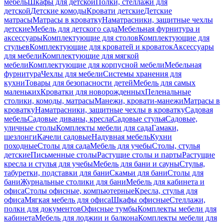
мебель
Шкафы для детской
Полки, стеллажи для
детской
Детские комоды
Кровати детские
Детские
матрасы
Матрасы в кроватку
Наматрасники, защитные чехлы
детские
Мебель для детского сада
Мебельная фурнитура и
аксессуары
Комплектующие для столов
Комплектующие для
стульев
Комплектующие для кроватей и кроваток
Аксессуары
для мебели
Комплектующие для мягкой
мебели
Комплектующие для корпусной мебели
Мебельная
фурнитура
Чехлы для мебели
Системы хранения для
кухни
Товары для безопасности детей
Мебель для самых
маленьких
Кроватки для новорожденных
Пеленальные
столики, комоды, матрасы
Манежи, кровати-манежи
Матрасы в
кроватку
Наматрасники, защитные чехлы в кроватку
Садовая
мебель
Садовые диваны, кресла
Садовые стулья
Садовые,
уличные столы
Комплекты мебели для сада
Гамаки,
шезлонги
Качели садовые
Надувная мебель
Кухни
походные
Столы для сада
Мебель для учебы
Столы, стулья
детские
Письменные столы
Растущие столы и парты
Растущие
кресла и стулья для учебы
Мебель для бани и сауны
Стулья,
табуретки, подставки для бани
Скамьи для бани
Столы для
бани
Журнальные столики для бани
Мебель для кабинета и
офиса
Столы офисные, компьютерные
Кресла, стулья для
офиса
Мягкая мебель для офиса
Шкафы офисные
Стеллажи,
полки для документов
Офисные тумбы
Комплекты мебели для
кабинета
Мебель для лоджии и балкона
Комплекты мебели для