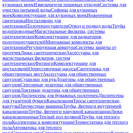
кухонных моек
Измельчители пищевых отходов
Системы для
очистки питьевой воды
Сифоны для кухонных
моек
Комплектующие для кухонных моек
Инженерная
сантехника
Инсталляции для
сантехники
Полотенцесушители
Отвод и подвод воды
Трубы
водопроводные
Магистральные фильтры, системы
сантехнические
Комплектующие для радиаторов,
полотенцесушителей
Монтажные комплекты для
сантехники
Регулирующая арматура
Системы защиты от
протечек
Люки сантехнические
Аксессуары для
магистральных фильтров, систем
сантехнических
Фитинги
Комплектующие для
инсталляций
Опрессовочные насосы
Сантехника для
общественных мест
Аксессуары для общественных
санузлов
Сушилки для рук
Дозаторы для общественных
санузлов
Сенсорные дозаторы для общественных
санузлов
Локтевые дозаторы для общественных
санузлов
Диспенсеры для бумажных полотенец
Диспенсеры
для туалетной бумаги
Канализация
Тросы сантехнические,
вантузы
Прочистные машины
Трубы, фитинги внутренней
канализации
Трубы, фитинги наружной канализации
Люки
канализационные
Теплый пол водяной
Трубы для теплого
пола
Коллекторы и комплектующие
Термостатика для теплого
пола
Автоматика для теплого
пола
Строительство
Строительные смеси и грунтовки
Клеевые