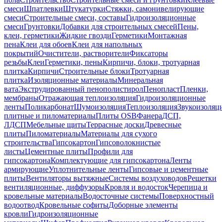
смеси
Шпатлевки
Штукатурки
Стяжки, самонивелирующие
смеси
Строительные смеси, составы
Гидроизоляционные
смеси
Грунтовки
Добавки для строительных смесей
Пены,
клеи, герметики
Жидкие гвозди
Герметики
Монтажная
пена
Клеи для обоев
Клеи для напольных
покрытий
Очистители, растворители
Фиксаторы
резьбы
Клеи
Герметики, пены
Кирпичи, блоки, тротуарная
плитка
Кирпичи
Строительные блоки
Тротуарная
плитка
Изоляционные материалы
Минеральная
вата
Экструдированный пенополистирол
Пенопласт
Пленки,
мембраны
Отражающая теплоизоляция
Гидроизоляционные
ленты
Поликарбонат
Шумоизоляция
Теплоизоляция
Звукоизоляц
плитные и пиломатериалы
Плиты OSB
Фанера
ДСП,
ЛДСП
Мебельные щиты
Террасные доски
Древесные
плиты
Пиломатериалы
Материалы для сухого
строительства
Гипсокартон
Гипсоволокнистые
листы
Цементные плиты
Профили для
гипсокартона
Комплектующие для гипсокартона
Ленты
армирующие
Уплотнительные ленты
Гипсовые и цементные
плиты
Вентиляторы вытяжные
Системы воздуховодов
Решетки
вентиляционные, диффузоры
Кровля и водосток
Черепица и
кровельные материалы
Водосточные системы
Поверхностный
водоотвод
Кровельные софиты
Доборные элементы
кровли
Гидроизоляционные