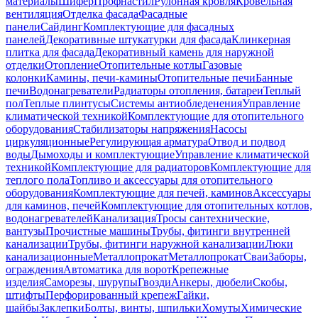
материалы
Шифер
Профнастил
Рулонная кровля
Кровельная
вентиляция
Отделка фасада
Фасадные
панели
Сайдинг
Комплектующие для фасадных
панелей
Декоративные штукатурки для фасада
Клинкерная
плитка для фасада
Декоративный камень для наружной
отделки
Отопление
Отопительные котлы
Газовые
колонки
Камины, печи-камины
Отопительные печи
Банные
печи
Водонагреватели
Радиаторы отопления, батареи
Теплый
пол
Теплые плинтусы
Системы антиобледенения
Управление
климатической техникой
Комплектующие для отопительного
оборудования
Стабилизаторы напряжения
Насосы
циркуляционные
Регулирующая арматура
Отвод и подвод
воды
Дымоходы и комплектующие
Управление климатической
техникой
Комплектующие для радиаторов
Комплектующие для
теплого пола
Топливо и аксессуары для отопительного
оборудования
Комплектующие для печей, каминов
Аксессуары
для каминов, печей
Комплектующие для отопительных котлов,
водонагревателей
Канализация
Тросы сантехнические,
вантузы
Прочистные машины
Трубы, фитинги внутренней
канализации
Трубы, фитинги наружной канализации
Люки
канализационные
Металлопрокат
Металлопрокат
Сваи
Заборы,
ограждения
Автоматика для ворот
Крепежные
изделия
Саморезы, шурупы
Гвозди
Анкеры, дюбели
Скобы,
штифты
Перфорированный крепеж
Гайки,
шайбы
Заклепки
Болты, винты, шпильки
Хомуты
Химические