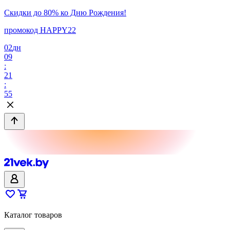
Скидки до 80% ко Дню Рождения!
промокод HAPPY22
02
дн
09
:
21
:
55
Каталог товаров