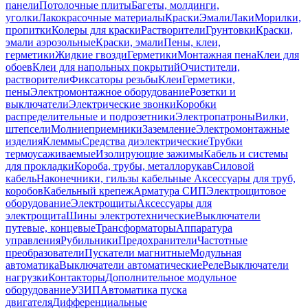
панели
Потолочные плиты
Багеты, молдинги,
уголки
Лакокрасочные материалы
Краски
Эмали
Лаки
Морилки,
пропитки
Колеры для краски
Растворители
Грунтовки
Краски,
эмали аэрозольные
Краски, эмали
Пены, клеи,
герметики
Жидкие гвозди
Герметики
Монтажная пена
Клеи для
обоев
Клеи для напольных покрытий
Очистители,
растворители
Фиксаторы резьбы
Клеи
Герметики,
пены
Электромонтажное оборудование
Розетки и
выключатели
Электрические звонки
Коробки
распределительные и подрозетники
Электропатроны
Вилки,
штепсели
Молниеприемники
Заземление
Электромонтажные
изделия
Клеммы
Средства диэлектрические
Трубки
термоусаживаемые
Изолирующие зажимы
Кабель и системы
для прокладки
Короба, трубы, металлорукав
Силовой
кабель
Наконечники, гильзы кабельные
Аксессуары для труб,
коробов
Кабельный крепеж
Арматура СИП
Электрощитовое
оборудование
Электрощиты
Аксессуары для
электрощита
Шины электротехнические
Выключатели
путевые, концевые
Трансформаторы
Аппаратура
управления
Рубильники
Предохранители
Частотные
преобразователи
Пускатели магнитные
Модульная
автоматика
Выключатели автоматические
Реле
Выключатели
нагрузки
Контакторы
Дополнительное модульное
оборудование
УЗИП
Автоматика пуска
двигателя
Дифференциальные