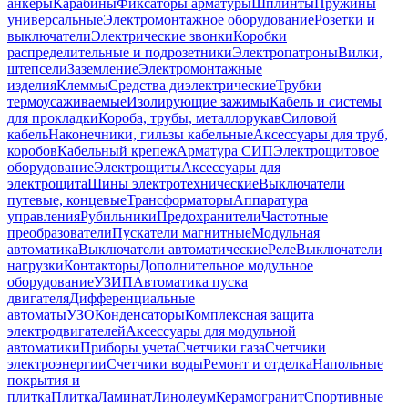
анкеры
Карабины
Фиксаторы арматуры
Шплинты
Пружины
универсальные
Электромонтажное оборудование
Розетки и
выключатели
Электрические звонки
Коробки
распределительные и подрозетники
Электропатроны
Вилки,
штепсели
Заземление
Электромонтажные
изделия
Клеммы
Средства диэлектрические
Трубки
термоусаживаемые
Изолирующие зажимы
Кабель и системы
для прокладки
Короба, трубы, металлорукав
Силовой
кабель
Наконечники, гильзы кабельные
Аксессуары для труб,
коробов
Кабельный крепеж
Арматура СИП
Электрощитовое
оборудование
Электрощиты
Аксессуары для
электрощита
Шины электротехнические
Выключатели
путевые, концевые
Трансформаторы
Аппаратура
управления
Рубильники
Предохранители
Частотные
преобразователи
Пускатели магнитные
Модульная
автоматика
Выключатели автоматические
Реле
Выключатели
нагрузки
Контакторы
Дополнительное модульное
оборудование
УЗИП
Автоматика пуска
двигателя
Дифференциальные
автоматы
УЗО
Конденсаторы
Комплексная защита
электродвигателей
Аксессуары для модульной
автоматики
Приборы учета
Счетчики газа
Счетчики
электроэнергии
Счетчики воды
Ремонт и отделка
Напольные
покрытия и
плитка
Плитка
Ламинат
Линолеум
Керамогранит
Спортивные