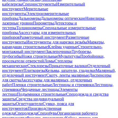
кабелерезы
Специнструменты
Измерительный
инструмент
Мерительные
инструменты
Электроизмерительные
приборы
Дальномеры
Дальномеры оптические
Нивелиры,
лазерные уровни
Пирометры
Детекторы и
тестеры
Толщиномеры
Специальные измерительные
приборы
Аксессуары для измерительных
приборов
Разметочный инструмент
Разметочные
инструменты
Инструменты для нарезки резьбы
Маркеры,
карандаши строительные
Клейма ударные
Строительно-
монтажный инструмент
Заклепочники
Труборезы,
трубогибы
Ножи строительные
Мультитулы
Пробойники,
просекатели отверстий
Ломы
Степлеры
механические
Стеклорезы
Прикаточные валики
Отделочный
инструмент
Плиткорезы
Кельмы, шпатели, гладилки
Малярный,
отделочный инструмент
Скотч, ленты малярные
Диспенсеры
для скотча
Аксессуары для малярных, отделочных
работ
Пленки строительные
Лестницы и стремянки
Лестницы,
стремянки
Чердачные лестницы
Элементы
лестниц
Подъемники строительные
Спецодежда и средства
защиты
Средства индивидуальной
защиты
Огнетушители
Сумки, пояса для
инструментов
Производственная
одежда
Спецодежда
Спецобувь
Организация рабочего
пространства
Фонари, прожекторы
Кейсы, ящики для