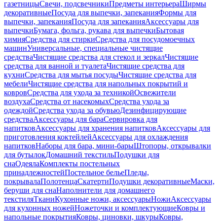
газетницы
Свечи, подсвечники
Предметы интерьера
Ширмы
декоративные
Посуда для выпечки, запекания
Формы для
выпечки, запекания
Посуда для запекания
Аксессуары для
выпечки
Бумага, фольга, рукава для выпечки
Бытовая
химия
Средства для стирки
Средства для посудомоечных
машин
Универсальные, специальные чистящие
средства
Чистящие средства для стекол и зеркал
Чистящие
средства для ванной и туалета
Чистящие средства для
кухни
Средства для мытья посуды
Чистящие средства для
мебели
Чистящие средства для напольных покрытий и
ковров
Средства для ухода за техникой
Освежители
воздуха
Средства от насекомых
Средства ухода за
одеждой
Средства ухода за обувью
Дезинфицирующие
средства
Аксессуары для бара
Сервировка для
напитков
Аксессуары для хранения напитков
Аксессуары для
приготовления коктейлей
Аксессуары для охлаждения
напитков
Наборы для бара, мини-бары
Штопоры, открывалки
для бутылок
Домашний текстиль
Подушки для
сна
Одеяла
Комплекты постельных
принадлежностей
Постельное белье
Пледы,
покрывала
Полотенца
Скатерти
Подушки декоративные
Маски,
беруши для сна
Наполнители для домашнего
текстиля
Ткани
Кухонные ножи, аксессуары
Ножи
Аксессуары
для кухонных ножей
Ножеточки и комплектующие
Ковры и
напольные покрытия
Ковры, циновки, шкуры
Ковры,