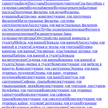
гарнитуры
Биде
Писсуары
Полотенцесушители
Спа-бассейны с
гидромассажем
Водоснабжение
Водонагреватели
Бытовые
насосы
Проточные фильтры для воды
Фильтры-
кувшины
Картриджи, комплектующие для проточных
фильтров
Магистральные фильтры, системы
сантехнические
Аксессуары для магистральных фильтров,
систем сантехнических
Трубы полипропиленовые
Фитинги
полипропиленовые
Расширительные баки,
гидроаккумуляторы
Обустройство ванной комнаты и
туалета
Мебель для ванной
Зеркала для ванной
Аксессуары для
ванной и туалета
Сиденья и чехлы для унитаза
Шторки,
карнизы для ванны
Стеклянные, пластиковые шторки для
ванны
Наборы для ванной и туалета
Зеркала
косметические
Сиденья для ванны
Коврики для ванной и
туалета
Экран-дверки в туалет
Комплектующие для мебели в
ванную
Комплектующие для сантехники
Экраны для ванн,
душевых поддонов
Опоры для ванн, душевых
поддонов
Комплектующие для ванн
Плинтусы для
сантехники
Сифоны, трапы
Комплектующие для
умывальников, моек
Комплектующие для унитазов, писсуаров,
биде
Бачки для унитазов
Комплектующие для душевых
гарнитуров
Комплектующие для сифонов,
трапов
Комплектующие для смесителей
Комплектующие для
душевых кабин, уголков
Сантехника для кухни
Кухонные
мойки
Кухонные мойки со смесителями
Смесители для