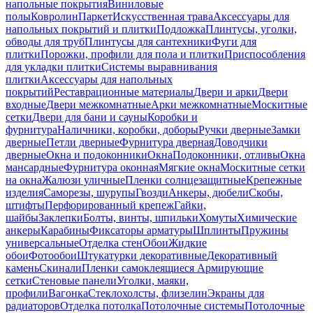
напольные покрытия
Виниловые
полы
Ковролин
Паркет
Искусственная трава
Аксессуары для
напольных покрытий и плитки
Подложка
Плинтусы, уголки,
обводы для труб
Плинтусы для сантехники
Фуги для
плитки
Порожки, профили для пола и плитки
Приспособления
для укладки плитки
Системы выравнивания
плитки
Аксессуары для напольных
покрытий
Реставрационные материалы
Двери и арки
Двери
входные
Двери межкомнатные
Арки межкомнатные
Москитные
сетки
Двери для бани и сауны
Коробки и
фурнитура
Наличники, коробки, доборы
Ручки дверные
Замки
дверные
Петли дверные
Фурнитура дверная
Доводчики
дверные
Окна и подоконники
Окна
Подоконники, отливы
Окна
мансардные
Фурнитура оконная
Мягкие окна
Москитные сетки
на окна
Жалюзи уличные
Пленки солнцезащитные
Крепежные
изделия
Саморезы, шурупы
Гвозди
Анкеры, дюбели
Скобы,
штифты
Перфорированный крепеж
Гайки,
шайбы
Заклепки
Болты, винты, шпильки
Хомуты
Химические
анкеры
Карабины
Фиксаторы арматуры
Шплинты
Пружины
универсальные
Отделка стен
Обои
Жидкие
обои
Фотообои
Штукатурки декоративные
Декоративный
камень
Скинали
Пленки самоклеящиеся
Армирующие
сетки
Стеновые панели
Уголки, маяки,
профили
Вагонка
Стеклохолсты, флизелин
Экраны для
радиаторов
Отделка потолка
Потолочные системы
Потолочные