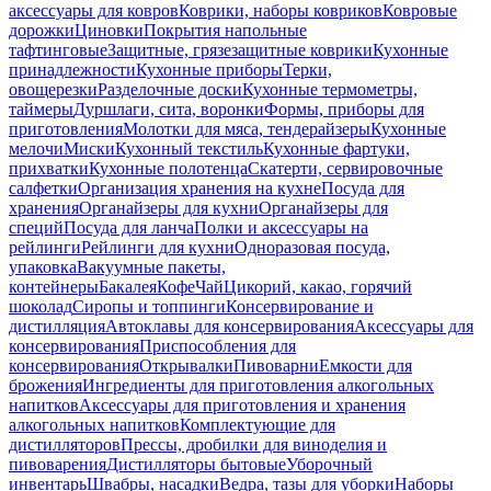
аксессуары для ковров
Коврики, наборы ковриков
Ковровые
дорожки
Циновки
Покрытия напольные
тафтинговые
Защитные, грязезащитные коврики
Кухонные
принадлежности
Кухонные приборы
Терки,
овощерезки
Разделочные доски
Кухонные термометры,
таймеры
Дуршлаги, сита, воронки
Формы, приборы для
приготовления
Молотки для мяса, тендерайзеры
Кухонные
мелочи
Миски
Кухонный текстиль
Кухонные фартуки,
прихватки
Кухонные полотенца
Скатерти, сервировочные
салфетки
Организация хранения на кухне
Посуда для
хранения
Органайзеры для кухни
Органайзеры для
специй
Посуда для ланча
Полки и аксессуары на
рейлинги
Рейлинги для кухни
Одноразовая посуда,
упаковка
Вакуумные пакеты,
контейнеры
Бакалея
Кофе
Чай
Цикорий, какао, горячий
шоколад
Сиропы и топпинги
Консервирование и
дистилляция
Автоклавы для консервирования
Аксессуары для
консервирования
Приспособления для
консервирования
Открывалки
Пивоварни
Емкости для
брожения
Ингредиенты для приготовления алкогольных
напитков
Аксессуары для приготовления и хранения
алкогольных напитков
Комплектующие для
дистилляторов
Прессы, дробилки для виноделия и
пивоварения
Дистилляторы бытовые
Уборочный
инвентарь
Швабры, насадки
Ведра, тазы для уборки
Наборы