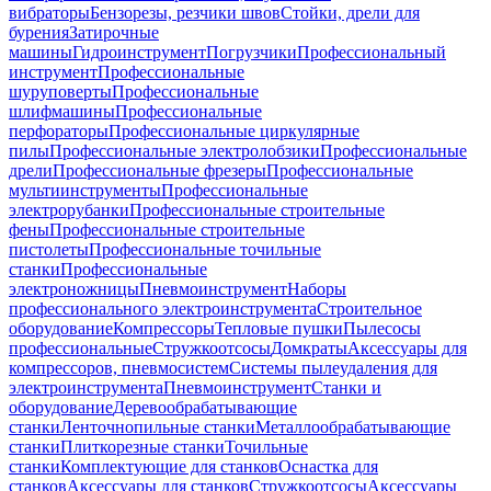
вибраторы
Бензорезы, резчики швов
Стойки, дрели для
бурения
Затирочные
машины
Гидроинструмент
Погрузчики
Профессиональный
инструмент
Профессиональные
шуруповерты
Профессиональные
шлифмашины
Профессиональные
перфораторы
Профессиональные циркулярные
пилы
Профессиональные электролобзики
Профессиональные
дрели
Профессиональные фрезеры
Профессиональные
мультиинструменты
Профессиональные
электрорубанки
Профессиональные строительные
фены
Профессиональные строительные
пистолеты
Профессиональные точильные
станки
Профессиональные
электроножницы
Пневмоинструмент
Наборы
профессионального электроинструмента
Строительное
оборудование
Компрессоры
Тепловые пушки
Пылесосы
профессиональные
Стружкоотсосы
Домкраты
Аксессуары для
компрессоров, пневмосистем
Системы пылеудаления для
электроинструмента
Пневмоинструмент
Станки и
оборудование
Деревообрабатывающие
станки
Ленточнопильные станки
Металлообрабатывающие
станки
Плиткорезные станки
Точильные
станки
Комплектующие для станков
Оснастка для
станков
Аксессуары для станков
Стружкоотсосы
Аксессуары