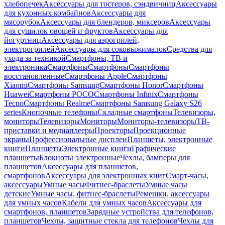
хлебопечек
Аксессуары для тостеров, сэндвичниц
Аксессуары
для кухонных комбайнов
Аксессуары для
мясорубок
Аксессуары для блендеров, миксеров
Аксессуары
для сушилок овощей и фруктов
Аксессуары для
йогуртниц
Аксессуары для аэрогрилей,
электрогрилей
Аксессуары для соковыжималок
Средства для
ухода за техникой
Смартфоны, ТВ и
электроника
Смартфоны
Смартфоны
Смартфоны
восстановленные
Смартфоны Apple
Смартфоны
Xiaomi
Смартфоны Samsung
Смартфоны Honor
Смартфоны
Huawei
Смартфоны POCO
Смартфоны Infinix
Смартфоны
Tecno
Смартфоны Realme
Смартфоны Samsung Galaxy S26
series
Кнопочные телефоны
Складные смартфоны
Телевизоры,
мониторы
Телевизоры
Мониторы
Мониторы-телевизоры
ТВ-
приставки и медиаплееры
Проекторы
Проекционные
экраны
Профессиональные дисплеи
Планшеты, электронные
книги
Планшеты
Электронные книги
Графические
планшеты
Блокноты электронные
Чехлы, бамперы для
планшетов
Аксессуары для планшетов,
смартфонов
Аксессуары для электронных книг
Смарт-часы,
аксессуары
Умные часы
Фитнес-браслеты
Умные часы
детские
Умные часы, фитнес-браслеты
Ремешки, аксессуары
для умных часов
Кабели для умных часов
Аксессуары для
смартфонов, планшетов
Зарядные устройства для телефонов,
планшетов
Чехлы, защитные стекла для телефонов
Чехлы для