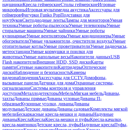
наушники
Кресла геймерские
Столы геймерские
Игровые
микрофоны
Игровая мультимедиа акустика
Аксессуары для
геймеров
Фигурки Funko Pop
Подставки для
ноутбуков
Светодиодные ленты
Лампы для мониторов
Умная
техника
Умные роботы-пылесосы
Умные телевизоры
Умные
стиральные машины
Умные чайники
Умные роботы
кулинарные
Умные вентиляторы
Умные кондиционеры
Умные
обогреватели
Умные увлажнители, очистители воздуха
Умные
отопительные котлы
Умные проветриватели
Умные радиочасы,
метеостанции
Умные кормушки и поилки для
животных
Умные напольные весы
Накопители данных
USB
Flash накопители
Внешние HDD, SSD диски
Карты
памяти
Сетевые накопители
Картридеры
Оптические
диски
Наблюдение и безопасность
Камеры
видеонаблюдения
Аксессуары для CCTV
Домофоны,
вызывные панели
Датчики для дома
Охранные системы,
сигнализации
Системы контроля и управления
доступом
Металлодетекторы
Мебель
Мягкая мебель
Диваны,
тахты
Диваны прямые
Диваны угловые
Диваны П-
образные
Кухонные уголки, диваны
Диваны
модульные
Детские диваны
Диваны садовые
Комплекты мягкой
мебели
Бескаркасные кресла-мешки и диваны
Надувные
диваны
Кресла
Кресла
Кресла-мешки и пуфы
Кресла-качалки,
кресла-маятники
Детские кресла, пуфы
Надувные кресла
Пуфы,
оттоманки
Кресла-кровати
Игровая мебель
Кресла