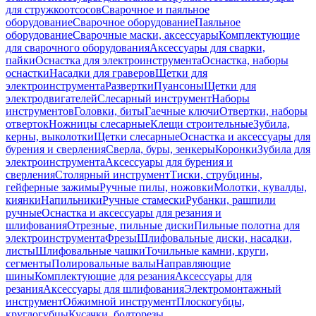
для стружкоотсосов
Сварочное и паяльное
оборудование
Сварочное оборудование
Паяльное
оборудование
Сварочные маски, аксессуары
Комплектующие
для сварочного оборудования
Аксессуары для сварки,
пайки
Оснастка для электроинструмента
Оснастка, наборы
оснастки
Насадки для граверов
Щетки для
электроинструмента
Развертки
Пуансоны
Щетки для
электродвигателей
Слесарный инструмент
Наборы
инструментов
Головки, биты
Гаечные ключи
Отвертки, наборы
отверток
Ножницы слесарные
Клещи строительные
Зубила,
керны, выколотки
Щетки слесарные
Оснастка и аксессуары для
бурения и сверления
Сверла, буры, зенкеры
Коронки
Зубила для
электроинструмента
Аксессуары для бурения и
сверления
Столярный инструмент
Тиски, струбцины,
гейферные зажимы
Ручные пилы, ножовки
Молотки, кувалды,
киянки
Напильники
Ручные стамески
Рубанки, рашпили
ручные
Оснастка и аксессуары для резания и
шлифования
Отрезные, пильные диски
Пильные полотна для
электроинструмента
Фрезы
Шлифовальные диски, насадки,
листы
Шлифовальные чашки
Точильные камни, круги,
сегменты
Полировальные валы
Направляющие
шины
Комплектующие для резания
Аксессуары для
резания
Аксессуары для шлифования
Электромонтажный
инструмент
Обжимной инструмент
Плоскогубцы,
круглогубцы
Кусачки, болторезы,