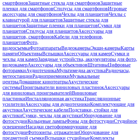
смартфонов
Защитные стекла для смартфонов
Защитные
пленки для смартфонов
Стилусы для смартфонов
Игровые
аксессуары для смартфонов
Чехлы для планшетов
Чехлы с
клавиатурой для планшетов
Защитные стекла для
планшетов
Защитные пленки для планшетов
Сумки для
планшетов
Стилусы для планшетов
Аксессуары для
планшетов, смартфонов
Кабели для телефонов,
планшетов
Фото,
видеосъемка
Фотоаппараты
Видеокамеры
Экшн-камеры
Карты
памяти
Объективы
Вспышки
Аксессуары для камер
Сумки и
чехлы для камер
Зарядные устройства, аккумуляторы для фото,
видеокамер
Аксессуары для объективов
Штативы
Цифровые
фоторамки
Аудиотехника
Мультимедиа акустика
Радиочасы,
метеостанции
Радиоприемники
Музыкальные
центры
Домашние кинотеатры
Акустические
системы
Проигрыватели виниловых пластинок
Аксессуары
для виниловых проигрывателей
Виниловые
пластинки
Инсталляционная акустика
Трансляционные
усилители
Аксессуары для аудиотехники
Комплектующие для
акустики
Акустические кабели
Подставки, стойки для
акустики
Сумки, чехлы для акустики
Оборудование для
фотостудии
Кольцевые лампы
Фоны для фотостудии
Студийное
освещение
Насадки светоформирующие для
фотостудии
Фотозонты, отражатели
Оборудование для
предметной съемки
Вспышки студийные
Комплекты