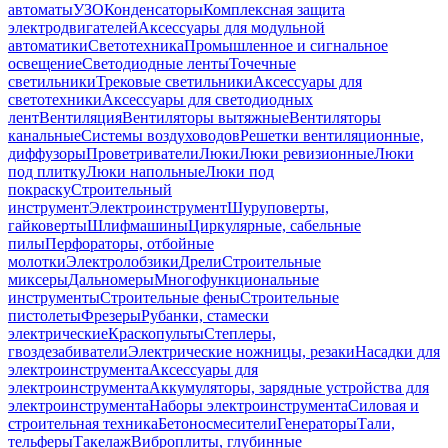
автоматы
УЗО
Конденсаторы
Комплексная защита
электродвигателей
Аксессуары для модульной
автоматики
Светотехника
Промышленное и сигнальное
освещение
Светодиодные ленты
Точечные
светильники
Трековые светильники
Аксессуары для
светотехники
Аксессуары для светодиодных
лент
Вентиляция
Вентиляторы вытяжные
Вентиляторы
канальные
Системы воздуховодов
Решетки вентиляционные,
диффузоры
Проветриватели
Люки
Люки ревизионные
Люки
под плитку
Люки напольные
Люки под
покраску
Строительный
инструмент
Электроинструмент
Шуруповерты,
гайковерты
Шлифмашины
Циркулярные, сабельные
пилы
Перфораторы, отбойные
молотки
Электролобзики
Дрели
Строительные
миксеры
Дальномеры
Многофункциональные
инструменты
Строительные фены
Строительные
пистолеты
Фрезеры
Рубанки, стамески
электрические
Краскопульты
Степлеры,
гвоздезабиватели
Электрические ножницы, резаки
Насадки для
электроинструмента
Аксессуары для
электроинструмента
Аккумуляторы, зарядные устройства для
электроинструмента
Наборы электроинструмента
Силовая и
строительная техника
Бетоносмесители
Генераторы
Тали,
тельферы
Такелаж
Виброплиты, глубинные