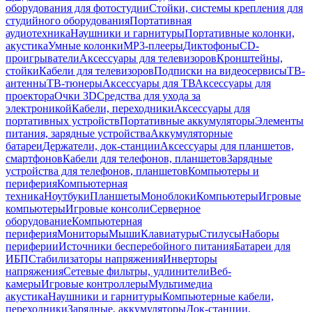
оборудования для фотостудии
Стойки, системы крепления для
студийного оборудования
Портативная
аудиотехника
Наушники и гарнитуры
Портативные колонки,
акустика
Умные колонки
MP3-плееры
Диктофоны
CD-
проигрыватели
Аксессуары для телевизоров
Кронштейны,
стойки
Кабели для телевизоров
Подписки на видеосервисы
ТВ-
антенны
ТВ-тюнеры
Аксессуары для ТВ
Аксессуары для
проектора
Очки 3D
Средства для ухода за
электроникой
Кабели, переходники
Аксессуары для
портативных устройств
Портативные аккумуляторы
Элементы
питания, зарядные устройства
Аккумуляторные
батареи
Держатели, док-станции
Аксессуары для планшетов,
смартфонов
Кабели для телефонов, планшетов
Зарядные
устройства для телефонов, планшетов
Компьютеры и
периферия
Компьютерная
техника
Ноутбуки
Планшеты
Моноблоки
Компьютеры
Игровые
компьютеры
Игровые консоли
Серверное
оборудование
Компьютерная
периферия
Мониторы
Мыши
Клавиатуры
Стилусы
Наборы
периферии
Источники бесперебойного питания
Батареи для
ИБП
Стабилизаторы напряжения
Инверторы
напряжения
Сетевые фильтры, удлинители
Веб-
камеры
Игровые контроллеры
Мультимедиа
акустика
Наушники и гарнитуры
Компьютерные кабели,
переходники
Зарядные, аккумуляторы
Док-станции,