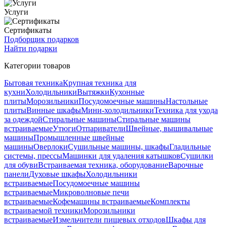
Услуги
Сертификаты
Подборщик подарков
Найти подарки
Категории товаров
Бытовая техника
Крупная техника для
кухни
Холодильники
Вытяжки
Кухонные
плиты
Морозильники
Посудомоечные машины
Настольные
плиты
Винные шкафы
Мини-холодильники
Техника для ухода
за одеждой
Стиральные машины
Стиральные машины
встраиваемые
Утюги
Отпариватели
Швейные, вышивальные
машины
Промышленные швейные
машины
Оверлоки
Сушильные машины, шкафы
Гладильные
системы, прессы
Машинки для удаления катышков
Сушилки
для обуви
Встраиваемая техника, оборудование
Варочные
панели
Духовые шкафы
Холодильники
встраиваемые
Посудомоечные машины
встраиваемые
Микроволновые печи
встраиваемые
Кофемашины встраиваемые
Комплекты
встраиваемой техники
Морозильники
встраиваемые
Измельчители пищевых отходов
Шкафы для