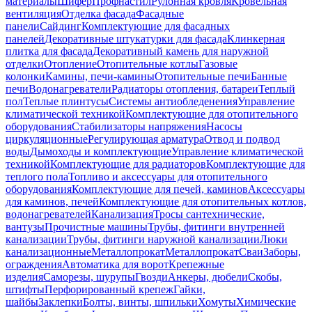
материалы
Шифер
Профнастил
Рулонная кровля
Кровельная
вентиляция
Отделка фасада
Фасадные
панели
Сайдинг
Комплектующие для фасадных
панелей
Декоративные штукатурки для фасада
Клинкерная
плитка для фасада
Декоративный камень для наружной
отделки
Отопление
Отопительные котлы
Газовые
колонки
Камины, печи-камины
Отопительные печи
Банные
печи
Водонагреватели
Радиаторы отопления, батареи
Теплый
пол
Теплые плинтусы
Системы антиобледенения
Управление
климатической техникой
Комплектующие для отопительного
оборудования
Стабилизаторы напряжения
Насосы
циркуляционные
Регулирующая арматура
Отвод и подвод
воды
Дымоходы и комплектующие
Управление климатической
техникой
Комплектующие для радиаторов
Комплектующие для
теплого пола
Топливо и аксессуары для отопительного
оборудования
Комплектующие для печей, каминов
Аксессуары
для каминов, печей
Комплектующие для отопительных котлов,
водонагревателей
Канализация
Тросы сантехнические,
вантузы
Прочистные машины
Трубы, фитинги внутренней
канализации
Трубы, фитинги наружной канализации
Люки
канализационные
Металлопрокат
Металлопрокат
Сваи
Заборы,
ограждения
Автоматика для ворот
Крепежные
изделия
Саморезы, шурупы
Гвозди
Анкеры, дюбели
Скобы,
штифты
Перфорированный крепеж
Гайки,
шайбы
Заклепки
Болты, винты, шпильки
Хомуты
Химические