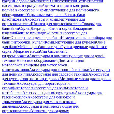
грядки
Садовые компостеры
Уничтожители, отпугиватели
насекомых и грызунов
Автоматизация и контроль
полива
Аксессуары и комплектующие для поливочного
оборудования
Укрывные материалы
Бочки, баки
пластиковые
Аксессуары и комплектующие для
опрыскивателей
Шланги для опрыскивателей
Товары для
бани
Бани
Сауны
Двери для бани и сауны
Бондарные
изделия
Банные принадлежности
Аксессуары для
бани
Оснащение и декор для бани
Измерительные приборы для
бани
Фитобочки, купели
Комплектующие для купелей
Окна
для бани
Мебель для бани и сауны
Ручки дверные для бани и
сауны
Эфирные масла
Спа-бассейны с
гидромассажем
Аксессуары и комплектующие для садовой
техники
Навесное оборудование
Двигатели для
мотоблоков
Прицепы для мотоблоков,
минитракторов
Аксессуары для газонной техники
Аксессуары
для цепных пил
Аксессуары для садовой техники
Аксессуары
для кусторезов, ножниц садовых
Моторные масла для садовой
техники
Аксессуары для аэратоторов и
скарификаторов
Аксессуары для культиваторов и
мотоблоков
Аксессуары для воздуходувок
Аксессуары для
газонокосилок
Аксессуары для бензокос и
триммеров
Аксессуары для моек высокого
давления
Аксессуары и комплектующие для
опрыскивателей
Запчасти для садовых