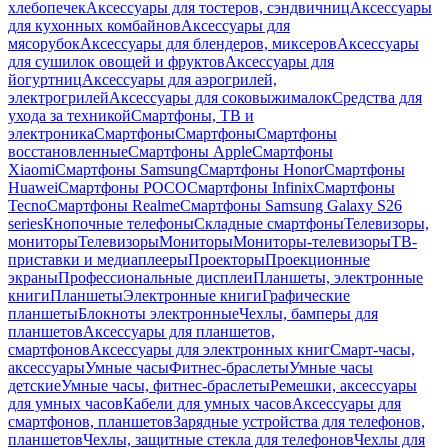
хлебопечек
Аксессуары для тостеров, сэндвичниц
Аксессуары
для кухонных комбайнов
Аксессуары для
мясорубок
Аксессуары для блендеров, миксеров
Аксессуары
для сушилок овощей и фруктов
Аксессуары для
йогуртниц
Аксессуары для аэрогрилей,
электрогрилей
Аксессуары для соковыжималок
Средства для
ухода за техникой
Смартфоны, ТВ и
электроника
Смартфоны
Смартфоны
Смартфоны
восстановленные
Смартфоны Apple
Смартфоны
Xiaomi
Смартфоны Samsung
Смартфоны Honor
Смартфоны
Huawei
Смартфоны POCO
Смартфоны Infinix
Смартфоны
Tecno
Смартфоны Realme
Смартфоны Samsung Galaxy S26
series
Кнопочные телефоны
Складные смартфоны
Телевизоры,
мониторы
Телевизоры
Мониторы
Мониторы-телевизоры
ТВ-
приставки и медиаплееры
Проекторы
Проекционные
экраны
Профессиональные дисплеи
Планшеты, электронные
книги
Планшеты
Электронные книги
Графические
планшеты
Блокноты электронные
Чехлы, бамперы для
планшетов
Аксессуары для планшетов,
смартфонов
Аксессуары для электронных книг
Смарт-часы,
аксессуары
Умные часы
Фитнес-браслеты
Умные часы
детские
Умные часы, фитнес-браслеты
Ремешки, аксессуары
для умных часов
Кабели для умных часов
Аксессуары для
смартфонов, планшетов
Зарядные устройства для телефонов,
планшетов
Чехлы, защитные стекла для телефонов
Чехлы для