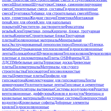
смеси
Шпатлевки
Штукатурки
Стяжки, самонивелирующие
смеси
Строительные смеси, составы
Гидроизоляционные
смеси
Грунтовки
Добавки для строительных смесей
Пены,
клеи, герметики
Жидкие гвозди
Герметики
Монтажная
пена
Клеи для обоев
Клеи для напольных
покрытий
Очистители, растворители
Фиксаторы
резьбы
Клеи
Герметики, пены
Кирпичи, блоки, тротуарная
плитка
Кирпичи
Строительные блоки
Тротуарная
плитка
Изоляционные материалы
Минеральная
вата
Экструдированный пенополистирол
Пенопласт
Пленки,
мембраны
Отражающая теплоизоляция
Гидроизоляционные
ленты
Поликарбонат
Шумоизоляция
Теплоизоляция
Звукоизоляц
плитные и пиломатериалы
Плиты OSB
Фанера
ДСП,
ЛДСП
Мебельные щиты
Террасные доски
Древесные
плиты
Пиломатериалы
Материалы для сухого
строительства
Гипсокартон
Гипсоволокнистые
листы
Цементные плиты
Профили для
гипсокартона
Комплектующие для гипсокартона
Ленты
армирующие
Уплотнительные ленты
Гипсовые и цементные
плиты
Вентиляторы вытяжные
Системы воздуховодов
Решетки
вентиляционные, диффузоры
Кровля и водосток
Черепица и
кровельные материалы
Водосточные системы
Поверхностный
водоотвод
Кровельные софиты
Доборные элементы
кровли
Гидроизоляционные