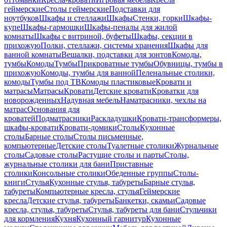
геймерские
Столы геймерские
Подставки для
ноутбуков
Шкафы и стеллажи
Шкафы
Стенки, горки
Шкафы-
купе
Шкафы-гармошки
Шкафы-пеналы для жилой
комнаты
Шкафы с витриной, буфеты
Шкафы, секции в
прихожую
Полки, стеллажи, системы хранения
Шкафы для
ванной комнаты
Вешалки, подставки для зонтов
Комоды,
тумбы
Комоды
Тумбы
Прикроватные тумбы
Обувницы, тумбы в
прихожую
Комоды, тумбы для ванной
Пеленальные столики,
комоды
Тумбы под ТВ
Комоды пластиковые
Кровати и
матрасы
Матрасы
Кровати
Детские кровати
Кроватки для
новорожденных
Надувная мебель
Наматрасники, чехлы на
матрас
Основания для
кроватей
Подматрасники
Раскладушки
Кровати-трансформеры,
шкафы-кровати
Кровати-домики
Столы
Кухонные
столы
Барные столы
Столы письменные,
компьютерные
Детские столы
Туалетные столики
Журнальные
столы
Садовые столы
Растущие столы и парты
Столы,
журнальные столики для бани
Приставные
столики
Консольные столики
Обеденные группы
Столы-
книги
Стулья
Кухонные стулья, табуреты
Барные стулья,
табуреты
Компьютерные кресла, стулья
Геймерские
кресла
Детские стулья, табуреты
Банкетки, скамьи
Садовые
кресла, стулья, табуреты
Стулья, табуреты для бани
Стульчики
для кормления
Кухня
Кухонный гарнитур
Кухонные