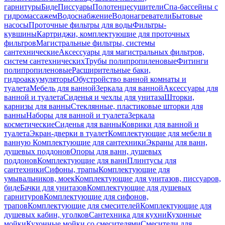
гарнитуры
Биде
Писсуары
Полотенцесушители
Спа-бассейны с
гидромассажем
Водоснабжение
Водонагреватели
Бытовые
насосы
Проточные фильтры для воды
Фильтры-
кувшины
Картриджи, комплектующие для проточных
фильтров
Магистральные фильтры, системы
сантехнические
Аксессуары для магистральных фильтров,
систем сантехнических
Трубы полипропиленовые
Фитинги
полипропиленовые
Расширительные баки,
гидроаккумуляторы
Обустройство ванной комнаты и
туалета
Мебель для ванной
Зеркала для ванной
Аксессуары для
ванной и туалета
Сиденья и чехлы для унитаза
Шторки,
карнизы для ванны
Стеклянные, пластиковые шторки для
ванны
Наборы для ванной и туалета
Зеркала
косметические
Сиденья для ванны
Коврики для ванной и
туалета
Экран-дверки в туалет
Комплектующие для мебели в
ванную
Комплектующие для сантехники
Экраны для ванн,
душевых поддонов
Опоры для ванн, душевых
поддонов
Комплектующие для ванн
Плинтусы для
сантехники
Сифоны, трапы
Комплектующие для
умывальников, моек
Комплектующие для унитазов, писсуаров,
биде
Бачки для унитазов
Комплектующие для душевых
гарнитуров
Комплектующие для сифонов,
трапов
Комплектующие для смесителей
Комплектующие для
душевых кабин, уголков
Сантехника для кухни
Кухонные
мойки
Кухонные мойки со смесителями
Смесители для