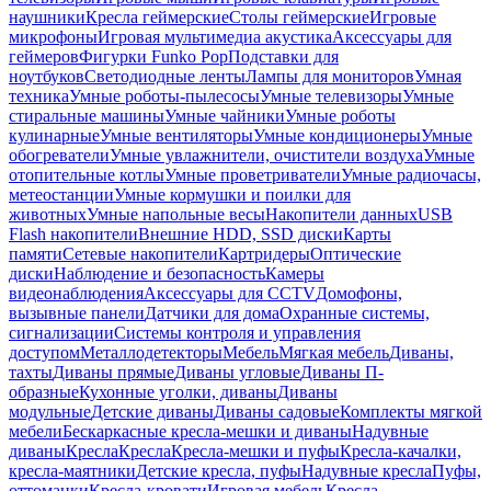
наушники
Кресла геймерские
Столы геймерские
Игровые
микрофоны
Игровая мультимедиа акустика
Аксессуары для
геймеров
Фигурки Funko Pop
Подставки для
ноутбуков
Светодиодные ленты
Лампы для мониторов
Умная
техника
Умные роботы-пылесосы
Умные телевизоры
Умные
стиральные машины
Умные чайники
Умные роботы
кулинарные
Умные вентиляторы
Умные кондиционеры
Умные
обогреватели
Умные увлажнители, очистители воздуха
Умные
отопительные котлы
Умные проветриватели
Умные радиочасы,
метеостанции
Умные кормушки и поилки для
животных
Умные напольные весы
Накопители данных
USB
Flash накопители
Внешние HDD, SSD диски
Карты
памяти
Сетевые накопители
Картридеры
Оптические
диски
Наблюдение и безопасность
Камеры
видеонаблюдения
Аксессуары для CCTV
Домофоны,
вызывные панели
Датчики для дома
Охранные системы,
сигнализации
Системы контроля и управления
доступом
Металлодетекторы
Мебель
Мягкая мебель
Диваны,
тахты
Диваны прямые
Диваны угловые
Диваны П-
образные
Кухонные уголки, диваны
Диваны
модульные
Детские диваны
Диваны садовые
Комплекты мягкой
мебели
Бескаркасные кресла-мешки и диваны
Надувные
диваны
Кресла
Кресла
Кресла-мешки и пуфы
Кресла-качалки,
кресла-маятники
Детские кресла, пуфы
Надувные кресла
Пуфы,
оттоманки
Кресла-кровати
Игровая мебель
Кресла