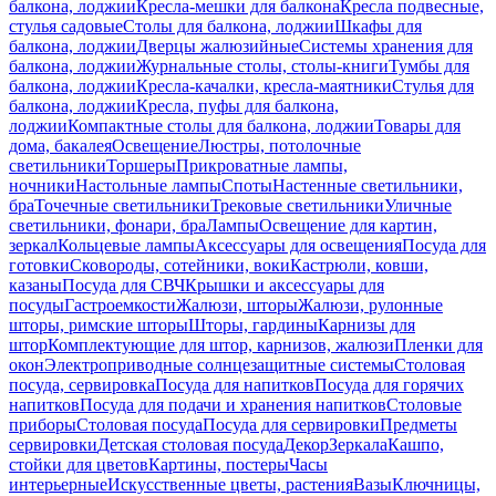
балкона, лоджии
Кресла-мешки для балкона
Кресла подвесные,
стулья садовые
Столы для балкона, лоджии
Шкафы для
балкона, лоджии
Дверцы жалюзийные
Системы хранения для
балкона, лоджии
Журнальные столы, столы-книги
Тумбы для
балкона, лоджии
Кресла-качалки, кресла-маятники
Стулья для
балкона, лоджии
Кресла, пуфы для балкона,
лоджии
Компактные столы для балкона, лоджии
Товары для
дома, бакалея
Освещение
Люстры, потолочные
светильники
Торшеры
Прикроватные лампы,
ночники
Настольные лампы
Споты
Настенные светильники,
бра
Точечные светильники
Трековые светильники
Уличные
светильники, фонари, бра
Лампы
Освещение для картин,
зеркал
Кольцевые лампы
Аксессуары для освещения
Посуда для
готовки
Сковороды, сотейники, воки
Кастрюли, ковши,
казаны
Посуда для СВЧ
Крышки и аксессуары для
посуды
Гастроемкости
Жалюзи, шторы
Жалюзи, рулонные
шторы, римские шторы
Шторы, гардины
Карнизы для
штор
Комплектующие для штор, карнизов, жалюзи
Пленки для
окон
Электроприводные солнцезащитные системы
Столовая
посуда, сервировка
Посуда для напитков
Посуда для горячих
напитков
Посуда для подачи и хранения напитков
Столовые
приборы
Столовая посуда
Посуда для сервировки
Предметы
сервировки
Детская столовая посуда
Декор
Зеркала
Кашпо,
стойки для цветов
Картины, постеры
Часы
интерьерные
Искусственные цветы, растения
Вазы
Ключницы,