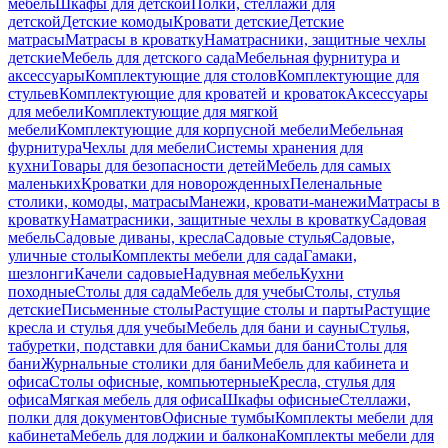
мебель
Шкафы для детской
Полки, стеллажи для
детской
Детские комоды
Кровати детские
Детские
матрасы
Матрасы в кроватку
Наматрасники, защитные чехлы
детские
Мебель для детского сада
Мебельная фурнитура и
аксессуары
Комплектующие для столов
Комплектующие для
стульев
Комплектующие для кроватей и кроваток
Аксессуары
для мебели
Комплектующие для мягкой
мебели
Комплектующие для корпусной мебели
Мебельная
фурнитура
Чехлы для мебели
Системы хранения для
кухни
Товары для безопасности детей
Мебель для самых
маленьких
Кроватки для новорожденных
Пеленальные
столики, комоды, матрасы
Манежи, кровати-манежи
Матрасы в
кроватку
Наматрасники, защитные чехлы в кроватку
Садовая
мебель
Садовые диваны, кресла
Садовые стулья
Садовые,
уличные столы
Комплекты мебели для сада
Гамаки,
шезлонги
Качели садовые
Надувная мебель
Кухни
походные
Столы для сада
Мебель для учебы
Столы, стулья
детские
Письменные столы
Растущие столы и парты
Растущие
кресла и стулья для учебы
Мебель для бани и сауны
Стулья,
табуретки, подставки для бани
Скамьи для бани
Столы для
бани
Журнальные столики для бани
Мебель для кабинета и
офиса
Столы офисные, компьютерные
Кресла, стулья для
офиса
Мягкая мебель для офиса
Шкафы офисные
Стеллажи,
полки для документов
Офисные тумбы
Комплекты мебели для
кабинета
Мебель для лоджии и балкона
Комплекты мебели для