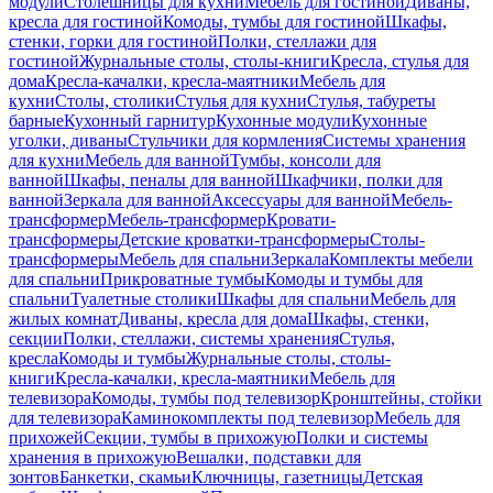
модули
Столешницы для кухни
Мебель для гостиной
Диваны,
кресла для гостиной
Комоды, тумбы для гостиной
Шкафы,
стенки, горки для гостиной
Полки, стеллажи для
гостиной
Журнальные столы, столы-книги
Кресла, стулья для
дома
Кресла-качалки, кресла-маятники
Мебель для
кухни
Столы, столики
Стулья для кухни
Стулья, табуреты
барные
Кухонный гарнитур
Кухонные модули
Кухонные
уголки, диваны
Стульчики для кормления
Системы хранения
для кухни
Мебель для ванной
Тумбы, консоли для
ванной
Шкафы, пеналы для ванной
Шкафчики, полки для
ванной
Зеркала для ванной
Аксессуары для ванной
Мебель-
трансформер
Мебель-трансформер
Кровати-
трансформеры
Детские кроватки-трансформеры
Столы-
трансформеры
Мебель для спальни
Зеркала
Комплекты мебели
для спальни
Прикроватные тумбы
Комоды и тумбы для
спальни
Туалетные столики
Шкафы для спальни
Мебель для
жилых комнат
Диваны, кресла для дома
Шкафы, стенки,
секции
Полки, стеллажи, системы хранения
Стулья,
кресла
Комоды и тумбы
Журнальные столы, столы-
книги
Кресла-качалки, кресла-маятники
Мебель для
телевизора
Комоды, тумбы под телевизор
Кронштейны, стойки
для телевизора
Каминокомплекты под телевизор
Мебель для
прихожей
Секции, тумбы в прихожую
Полки и системы
хранения в прихожую
Вешалки, подставки для
зонтов
Банкетки, скамьи
Ключницы, газетницы
Детская