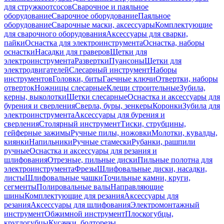
для стружкоотсосов
Сварочное и паяльное
оборудование
Сварочное оборудование
Паяльное
оборудование
Сварочные маски, аксессуары
Комплектующие
для сварочного оборудования
Аксессуары для сварки,
пайки
Оснастка для электроинструмента
Оснастка, наборы
оснастки
Насадки для граверов
Щетки для
электроинструмента
Развертки
Пуансоны
Щетки для
электродвигателей
Слесарный инструмент
Наборы
инструментов
Головки, биты
Гаечные ключи
Отвертки, наборы
отверток
Ножницы слесарные
Клещи строительные
Зубила,
керны, выколотки
Щетки слесарные
Оснастка и аксессуары для
бурения и сверления
Сверла, буры, зенкеры
Коронки
Зубила для
электроинструмента
Аксессуары для бурения и
сверления
Столярный инструмент
Тиски, струбцины,
гейферные зажимы
Ручные пилы, ножовки
Молотки, кувалды,
киянки
Напильники
Ручные стамески
Рубанки, рашпили
ручные
Оснастка и аксессуары для резания и
шлифования
Отрезные, пильные диски
Пильные полотна для
электроинструмента
Фрезы
Шлифовальные диски, насадки,
листы
Шлифовальные чашки
Точильные камни, круги,
сегменты
Полировальные валы
Направляющие
шины
Комплектующие для резания
Аксессуары для
резания
Аксессуары для шлифования
Электромонтажный
инструмент
Обжимной инструмент
Плоскогубцы,
круглогубцы
Кусачки, болторезы,