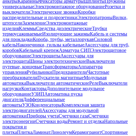
анкеры
Карабины
Фиксаторы арматуры
Шплинты
Пружины
универсальные
Электромонтажное оборудование
Розетки и
выключатели
Электрические звонки
Коробки
распределительные и подрозетники
Электропатроны
Вилки,
штепсели
Заземление
Электромонтажные
изделия
Клеммы
Средства диэлектрические
Трубки
термоусаживаемые
Изолирующие зажимы
Кабель и системы
для прокладки
Короба, трубы, металлорукав
Силовой
кабель
Наконечники, гильзы кабельные
Аксессуары для труб,
коробов
Кабельный крепеж
Арматура СИП
Электрощитовое
оборудование
Электрощиты
Аксессуары для
электрощита
Шины электротехнические
Выключатели
путевые, концевые
Трансформаторы
Аппаратура
управления
Рубильники
Предохранители
Частотные
преобразователи
Пускатели магнитные
Модульная
автоматика
Выключатели автоматические
Реле
Выключатели
нагрузки
Контакторы
Дополнительное модульное
оборудование
УЗИП
Автоматика пуска
двигателя
Дифференциальные
автоматы
УЗО
Конденсаторы
Комплексная защита
электродвигателей
Аксессуары для модульной
автоматики
Приборы учета
Счетчики газа
Счетчики
электроэнергии
Счетчики воды
Ремонт и отделка
Напольные
покрытия и
плитка
Плитка
Ламинат
Линолеум
Керамогранит
Спортивные