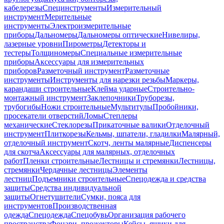
кабелерезы
Специнструменты
Измерительный
инструмент
Мерительные
инструменты
Электроизмерительные
приборы
Дальномеры
Дальномеры оптические
Нивелиры,
лазерные уровни
Пирометры
Детекторы и
тестеры
Толщиномеры
Специальные измерительные
приборы
Аксессуары для измерительных
приборов
Разметочный инструмент
Разметочные
инструменты
Инструменты для нарезки резьбы
Маркеры,
карандаши строительные
Клейма ударные
Строительно-
монтажный инструмент
Заклепочники
Труборезы,
трубогибы
Ножи строительные
Мультитулы
Пробойники,
просекатели отверстий
Ломы
Степлеры
механические
Стеклорезы
Прикаточные валики
Отделочный
инструмент
Плиткорезы
Кельмы, шпатели, гладилки
Малярный,
отделочный инструмент
Скотч, ленты малярные
Диспенсеры
для скотча
Аксессуары для малярных, отделочных
работ
Пленки строительные
Лестницы и стремянки
Лестницы,
стремянки
Чердачные лестницы
Элементы
лестниц
Подъемники строительные
Спецодежда и средства
защиты
Средства индивидуальной
защиты
Огнетушители
Сумки, пояса для
инструментов
Производственная
одежда
Спецодежда
Спецобувь
Организация рабочего
пространства
Фонари, прожекторы
Кейсы, ящики для