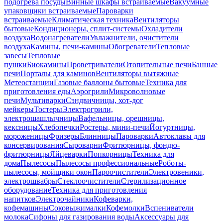
подогрева посуды
Винные шкафы встраиваемые
Вакуумные
упаковщики встраиваемые
Пароварки
встраиваемые
Климатическая техника
Вентиляторы
бытовые
Кондиционеры, сплит-системы
Охладители
воздуха
Водонагреватели
Увлажнители, очистители
воздуха
Камины, печи-камины
Обогреватели
Тепловые
завесы
Тепловые
пушки
Биокамины
Проветриватели
Отопительные печи
Банные
печи
Порталы для каминов
Вентиляторы вытяжные
Метеостанции
Газовые баллоны бытовые
Техника для
приготовления еды
Аэрогрили
Микроволновые
печи
Мультиварки
Сэндвичницы, хот-дог
мейкеры
Тостеры
Электрогрили,
электрошашлычницы
Вафельницы, орешницы,
кексницы
Хлебопечки
Ростеры, мини-печи
Йогуртницы,
мороженицы
Фризеры
Блинницы
Пароварки
Автоклавы для
консервирования
Сыроварни
Фритюрницы, фондю-
фритюрницы
Яйцеварки
Попкорницы
Техника для
дома
Пылесосы
Пылесосы профессиональные
Роботы-
пылесосы, мойщики окон
Пароочистители
Электровеники,
электрошвабры
Стеклоочистители
Стерилизационное
оборудование
Техника для приготовления
напитков
Электрочайники
Кофеварки,
кофемашины
Соковыжималки
Кофемолки
Вспениватели
молока
Сифоны для газирования воды
Аксессуары для