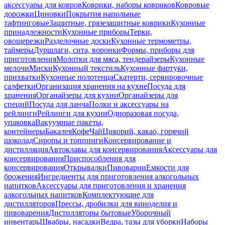
аксессуары для ковров
Коврики, наборы ковриков
Ковровые
дорожки
Циновки
Покрытия напольные
тафтинговые
Защитные, грязезащитные коврики
Кухонные
принадлежности
Кухонные приборы
Терки,
овощерезки
Разделочные доски
Кухонные термометры,
таймеры
Дуршлаги, сита, воронки
Формы, приборы для
приготовления
Молотки для мяса, тендерайзеры
Кухонные
мелочи
Миски
Кухонный текстиль
Кухонные фартуки,
прихватки
Кухонные полотенца
Скатерти, сервировочные
салфетки
Организация хранения на кухне
Посуда для
хранения
Органайзеры для кухни
Органайзеры для
специй
Посуда для ланча
Полки и аксессуары на
рейлинги
Рейлинги для кухни
Одноразовая посуда,
упаковка
Вакуумные пакеты,
контейнеры
Бакалея
Кофе
Чай
Цикорий, какао, горячий
шоколад
Сиропы и топпинги
Консервирование и
дистилляция
Автоклавы для консервирования
Аксессуары для
консервирования
Приспособления для
консервирования
Открывалки
Пивоварни
Емкости для
брожения
Ингредиенты для приготовления алкогольных
напитков
Аксессуары для приготовления и хранения
алкогольных напитков
Комплектующие для
дистилляторов
Прессы, дробилки для виноделия и
пивоварения
Дистилляторы бытовые
Уборочный
инвентарь
Швабры, насадки
Ведра, тазы для уборки
Наборы