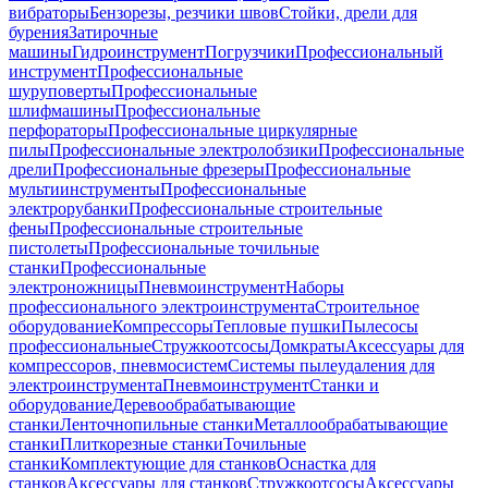
вибраторы
Бензорезы, резчики швов
Стойки, дрели для
бурения
Затирочные
машины
Гидроинструмент
Погрузчики
Профессиональный
инструмент
Профессиональные
шуруповерты
Профессиональные
шлифмашины
Профессиональные
перфораторы
Профессиональные циркулярные
пилы
Профессиональные электролобзики
Профессиональные
дрели
Профессиональные фрезеры
Профессиональные
мультиинструменты
Профессиональные
электрорубанки
Профессиональные строительные
фены
Профессиональные строительные
пистолеты
Профессиональные точильные
станки
Профессиональные
электроножницы
Пневмоинструмент
Наборы
профессионального электроинструмента
Строительное
оборудование
Компрессоры
Тепловые пушки
Пылесосы
профессиональные
Стружкоотсосы
Домкраты
Аксессуары для
компрессоров, пневмосистем
Системы пылеудаления для
электроинструмента
Пневмоинструмент
Станки и
оборудование
Деревообрабатывающие
станки
Ленточнопильные станки
Металлообрабатывающие
станки
Плиткорезные станки
Точильные
станки
Комплектующие для станков
Оснастка для
станков
Аксессуары для станков
Стружкоотсосы
Аксессуары