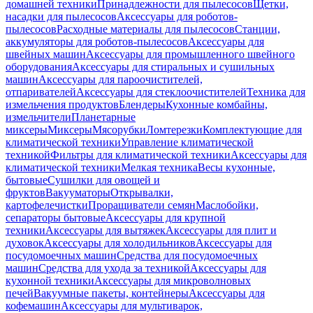
домашней техники
Принадлежности для пылесосов
Щетки,
насадки для пылесосов
Аксессуары для роботов-
пылесосов
Расходные материалы для пылесосов
Станции,
аккумуляторы для роботов-пылесосов
Аксессуары для
швейных машин
Аксессуары для промышленного швейного
оборудования
Аксессуары для стиральных и сушильных
машин
Аксессуары для пароочистителей,
отпаривателей
Аксессуары для стеклоочистителей
Техника для
измельчения продуктов
Блендеры
Кухонные комбайны,
измельчители
Планетарные
миксеры
Миксеры
Мясорубки
Ломтерезки
Комплектующие для
климатической техники
Управление климатической
техникой
Фильтры для климатической техники
Аксессуары для
климатической техники
Мелкая техника
Весы кухонные,
бытовые
Сушилки для овощей и
фруктов
Вакууматоры
Открывалки,
картофелечистки
Проращиватели семян
Маслобойки,
сепараторы бытовые
Аксессуары для крупной
техники
Аксессуары для вытяжек
Аксессуары для плит и
духовок
Аксессуары для холодильников
Аксессуары для
посудомоечных машин
Средства для посудомоечных
машин
Средства для ухода за техникой
Аксессуары для
кухонной техники
Аксессуары для микроволновых
печей
Вакуумные пакеты, контейнеры
Аксессуары для
кофемашин
Аксессуары для мультиварок,