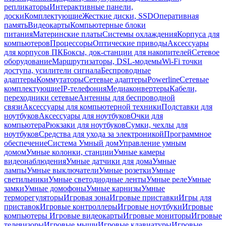
репликаторы
Интерактивные панели,
доски
Комплектующие
Жесткие диски, SSD
Оперативная
память
Видеокарты
Компьютерные блоки
питания
Материнские платы
Системы охлаждения
Корпуса для
компьютеров
Процессоры
Оптические приводы
Аксессуары
для корпусов ПК
Боксы, док-станции для накопителей
Сетевое
оборудование
Маршрутизаторы, DSL-модемы
Wi-Fi точки
доступа, усилители сигнала
Беспроводные
адаптеры
Коммутаторы
Сетевые адаптеры
Powerline
Сетевые
комплектующие
IP-телефония
Медиаконвертеры
Кабели,
переходники сетевые
Антенны для беспроводной
связи
Аксессуары для компьютерной техники
Подставки для
ноутбуков
Аксессуары для ноутбуков
Очки для
компьютера
Рюкзаки для ноутбуков
Сумки, чехлы для
ноутбуков
Средства для ухода за электроникой
Программное
обеспечение
Система Умный дом
Управление умным
домом
Умные колонки, станции
Умные камеры
видеонаблюдения
Умные датчики для дома
Умные
лампы
Умные выключатели
Умные розетки
Умные
светильники
Умные светодиодные ленты
Умные реле
Умные
замки
Умные домофоны
Умные карнизы
Умные
терморегуляторы
Игровая зона
Игровые приставки
Игры для
приставок
Игровые контроллеры
Игровые ноутбуки
Игровые
компьютеры
Игровые видеокарты
Игровые мониторы
Игровые
телевизоры
Игровые мыши
Игровые клавиатуры
Игровые