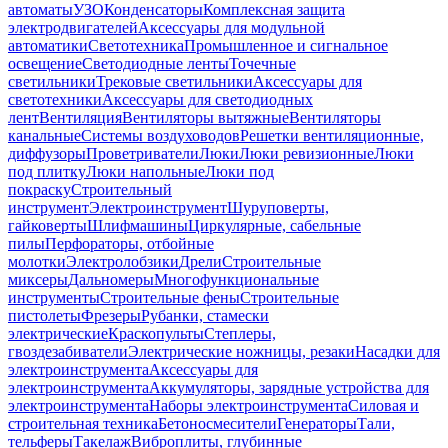
автоматы
УЗО
Конденсаторы
Комплексная защита
электродвигателей
Аксессуары для модульной
автоматики
Светотехника
Промышленное и сигнальное
освещение
Светодиодные ленты
Точечные
светильники
Трековые светильники
Аксессуары для
светотехники
Аксессуары для светодиодных
лент
Вентиляция
Вентиляторы вытяжные
Вентиляторы
канальные
Системы воздуховодов
Решетки вентиляционные,
диффузоры
Проветриватели
Люки
Люки ревизионные
Люки
под плитку
Люки напольные
Люки под
покраску
Строительный
инструмент
Электроинструмент
Шуруповерты,
гайковерты
Шлифмашины
Циркулярные, сабельные
пилы
Перфораторы, отбойные
молотки
Электролобзики
Дрели
Строительные
миксеры
Дальномеры
Многофункциональные
инструменты
Строительные фены
Строительные
пистолеты
Фрезеры
Рубанки, стамески
электрические
Краскопульты
Степлеры,
гвоздезабиватели
Электрические ножницы, резаки
Насадки для
электроинструмента
Аксессуары для
электроинструмента
Аккумуляторы, зарядные устройства для
электроинструмента
Наборы электроинструмента
Силовая и
строительная техника
Бетоносмесители
Генераторы
Тали,
тельферы
Такелаж
Виброплиты, глубинные