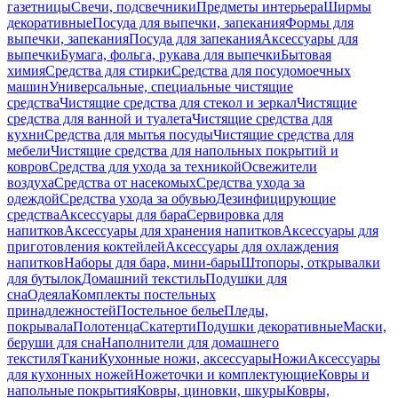
газетницы
Свечи, подсвечники
Предметы интерьера
Ширмы
декоративные
Посуда для выпечки, запекания
Формы для
выпечки, запекания
Посуда для запекания
Аксессуары для
выпечки
Бумага, фольга, рукава для выпечки
Бытовая
химия
Средства для стирки
Средства для посудомоечных
машин
Универсальные, специальные чистящие
средства
Чистящие средства для стекол и зеркал
Чистящие
средства для ванной и туалета
Чистящие средства для
кухни
Средства для мытья посуды
Чистящие средства для
мебели
Чистящие средства для напольных покрытий и
ковров
Средства для ухода за техникой
Освежители
воздуха
Средства от насекомых
Средства ухода за
одеждой
Средства ухода за обувью
Дезинфицирующие
средства
Аксессуары для бара
Сервировка для
напитков
Аксессуары для хранения напитков
Аксессуары для
приготовления коктейлей
Аксессуары для охлаждения
напитков
Наборы для бара, мини-бары
Штопоры, открывалки
для бутылок
Домашний текстиль
Подушки для
сна
Одеяла
Комплекты постельных
принадлежностей
Постельное белье
Пледы,
покрывала
Полотенца
Скатерти
Подушки декоративные
Маски,
беруши для сна
Наполнители для домашнего
текстиля
Ткани
Кухонные ножи, аксессуары
Ножи
Аксессуары
для кухонных ножей
Ножеточки и комплектующие
Ковры и
напольные покрытия
Ковры, циновки, шкуры
Ковры,