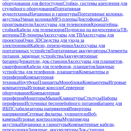
оборудования для фотостудии
Стойки, системы крепления для
студийного оборудования
Портативная
аудиотехника
Наушники и гарнитуры
Портативные колонки,
акустика
Умные колонки
MP3-плееры
Диктофоны
CD-
проигрыватели
Аксессуары для телевизоров
Кронштейны,
стойки
Кабели для телевизоров
Подписки на видеосервисы
ТВ-
антенны
ТВ-тюнеры
Аксессуары для ТВ
Аксессуары для
проектора
Очки 3D
Средства для ухода за
электроникой
Кабели, переходники
Аксессуары для
портативных устройств
Портативные аккумуляторы
Элементы
питания, зарядные устройства
Аккумуляторные
батареи
Держатели, док-станции
Аксессуары для планшетов,
смартфонов
Кабели для телефонов, планшетов
Зарядные
устройства для телефонов, планшетов
Компьютеры и
периферия
Компьютерная
техника
Ноутбуки
Планшеты
Моноблоки
Компьютеры
Игровые
компьютеры
Игровые консоли
Серверное
оборудование
Компьютерная
периферия
Мониторы
Мыши
Клавиатуры
Стилусы
Наборы
периферии
Источники бесперебойного питания
Батареи для
ИБП
Стабилизаторы напряжения
Инверторы
напряжения
Сетевые фильтры, удлинители
Веб-
камеры
Игровые контроллеры
Мультимедиа
акустика
Наушники и гарнитуры
Компьютерные кабели,
переходники
Зарядные, аккумуляторы
Док-станции,