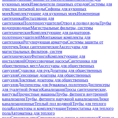
кухонных моек
Измельчители пищевых отходов
Системы для
очистки питьевой воды
Сифоны для кухонных
моек
Комплектующие для кухонных моек
Инженерная
сантехника
Инсталляции для
сантехники
Полотенцесушители
Отвод и подвод воды
Трубы
водопроводные
Магистральные фильтры, системы
сантехнические
Комплектующие для радиаторов,
полотенцесушителей
Монтажные комплекты для
сантехники
Регулирующая арматура
Системы защиты от
протечек
Люки сантехнические
Аксессуары для
магистральных фильтров, систем
сантехнических
Фитинги
Комплектующие для
инсталляций
Опрессовочные насосы
Сантехника для
общественных мест
Аксессуары для общественных
санузлов
Сушилки для рук
Дозаторы для общественных
санузлов
Сенсорные дозаторы для общественных
санузлов
Локтевые дозаторы для общественных
санузлов
Диспенсеры для бумажных полотенец
Диспенсеры
для туалетной бумаги
Канализация
Тросы сантехнические,
вантузы
Прочистные машины
Трубы, фитинги внутренней
канализации
Трубы, фитинги наружной канализации
Люки
канализационные
Теплый пол водяной
Трубы для теплого
пола
Коллекторы и комплектующие
Термостатика для теплого
пола
Автоматика для теплого
пола
Строительство
Строительные смеси и грунтовки
Клеевые