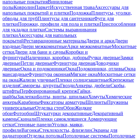
напольные покрытия
Виниловые
полы
Ковролин
Паркет
Искусственная трава
Аксессуары для
напольных покрытий и плитки
Подложка
Плинтусы, уголки,
обводы для труб
Плинтусы для сантехники
Фуги для
плитки
Порожки, профили для пола и плитки
Приспособления
для укладки плитки
Системы выравнивания
плитки
Аксессуары для напольных
покрытий
Реставрационные материалы
Двери и арки
Двери
входные
Двери межкомнатные
Арки межкомнатные
Москитные
сетки
Двери для бани и сауны
Коробки и
фурнитура
Наличники, коробки, доборы
Ручки дверные
Замки
дверные
Петли дверные
Фурнитура дверная
Доводчики
дверные
Окна и подоконники
Окна
Подоконники, отливы
Окна
мансардные
Фурнитура оконная
Мягкие окна
Москитные сетки
на окна
Жалюзи уличные
Пленки солнцезащитные
Крепежные
изделия
Саморезы, шурупы
Гвозди
Анкеры, дюбели
Скобы,
штифты
Перфорированный крепеж
Гайки,
шайбы
Заклепки
Болты, винты, шпильки
Хомуты
Химические
анкеры
Карабины
Фиксаторы арматуры
Шплинты
Пружины
универсальные
Отделка стен
Обои
Жидкие
обои
Фотообои
Штукатурки декоративные
Декоративный
камень
Скинали
Пленки самоклеящиеся
Армирующие
сетки
Стеновые панели
Уголки, маяки,
профили
Вагонка
Стеклохолсты, флизелин
Экраны для
радиаторов
Отделка потолка
Потолочные системы
Потолочные