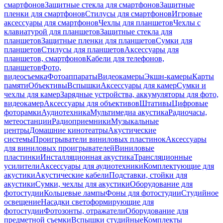
смартфонов
Защитные стекла для смартфонов
Защитные
пленки для смартфонов
Стилусы для смартфонов
Игровые
аксессуары для смартфонов
Чехлы для планшетов
Чехлы с
клавиатурой для планшетов
Защитные стекла для
планшетов
Защитные пленки для планшетов
Сумки для
планшетов
Стилусы для планшетов
Аксессуары для
планшетов, смартфонов
Кабели для телефонов,
планшетов
Фото,
видеосъемка
Фотоаппараты
Видеокамеры
Экшн-камеры
Карты
памяти
Объективы
Вспышки
Аксессуары для камер
Сумки и
чехлы для камер
Зарядные устройства, аккумуляторы для фото,
видеокамер
Аксессуары для объективов
Штативы
Цифровые
фоторамки
Аудиотехника
Мультимедиа акустика
Радиочасы,
метеостанции
Радиоприемники
Музыкальные
центры
Домашние кинотеатры
Акустические
системы
Проигрыватели виниловых пластинок
Аксессуары
для виниловых проигрывателей
Виниловые
пластинки
Инсталляционная акустика
Трансляционные
усилители
Аксессуары для аудиотехники
Комплектующие для
акустики
Акустические кабели
Подставки, стойки для
акустики
Сумки, чехлы для акустики
Оборудование для
фотостудии
Кольцевые лампы
Фоны для фотостудии
Студийное
освещение
Насадки светоформирующие для
фотостудии
Фотозонты, отражатели
Оборудование для
предметной съемки
Вспышки студийные
Комплекты