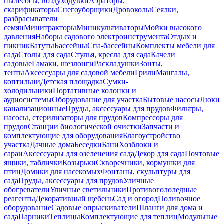
пылесосы, воздуходувки
Аэраторы,
скарификаторы
Снегоуборщики
Дровоколы
Сеялки,
разбрасыватели
семян
Минитракторы
Миникультиваторы
Мойки высокого
давления
Наборы садового электроинструмента
Отдых и
пикник
Батуты
Бассейны
Спа-бассейны
Комплекты мебели для
сада
Столы для сада
Стулья, кресла для сада
Качели
садовые
Гамаки, шезлонги
Раскладушки
Зонты,
тенты
Аксессуары для садовой мебели
Грили
Мангалы,
коптильни
Детская площадка
Сумки-
холодильники
Портативные колонки и
аудиосистемы
Оборудование для участка
Бытовые насосы
Люки
канализационные
Пруды, аксессуары для прудов
Фильтры,
насосы, стерилизаторы для прудов
Компрессоры для
прудов
Станции биологической очистки
Запчасти и
комплектующие для оборудования
Благоустройство
участка
Дачные дома
Беседки
Бани
Хозблоки и
сараи
Аксессуары для озеленения сада
Декор для сада
Почтовые
ящики, таблички
Козырьки
Скворечники, кормушки для
птиц
Домики для насекомых
Фонтаны, скульптуры для
сада
Пруды, аксессуары для прудов
Уличные
обогреватели
Уличные светильники
Противогололедные
реагенты
Декоративный щебень
Сад и огород
Поливочное
оборудование
Садовые опрыскиватели
Шланги для дома и
сада
Парники
Теплицы
Комплектующие для теплиц
Модульные