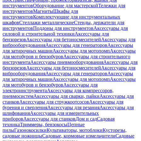
инструментов
Оборудование для мастерской
Тележки для
инструментов
Магниты
Шкафы для
инструментов
Комплектующие для инструментальных
шкафов
Стеллажи металлические
Стенды, держатели для
инструментов
Поддоны для инструментов
Аксессуары для
силовой и строительной техники
Аксессуары для
бензорезов
Аксессуары для бетоносмесителей
Аксессуары для
виброоборудования
Аксессуары для генераторов
Аксессуары
для затирочных машин
Аксессуары для мотопомп
Аксессуары
для мотобуров и бензобуров
Аксессуары для строительного
инструмента
Аксессуары пневмооборудования
Аксессуары для
бензорезов
Аксессуары для бетоносмесителей
Аксессуары для
виброоборудования
Аксессуары для генераторов
Аксессуары
для затирочных машин
Аксессуары для мотопомп
Аксессуары
для мотобуров и бензобуров
Аксессуары для
электроинструмента
Аксессуары для компрессоров,
пневмосистем
Аксессуары для сварки, пайки
Аксессуары для
станков
Аксессуары для стружкоотсосов
Аксессуары для
бурения и сверления
Аксессуары для резания
Аксессуары для
шлифования
Аксессуары для измерительных
приборов
Аксессуары для станков
Дом и сад
Садовая
техника
Триммеры, бензокосы
Цепные
пилы
Газонокосилки
Культиваторы, мотоблоки
Кусторезы,
садовые ножницы
Садовые, кормовые измельчители
Садовые