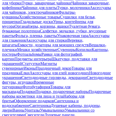
для уборки
Турки, заварочные чайники
Чайники заварочные,
кофейники
Чайники для плиты
Турки, молочники
Аксессуары
для чайников, электрочайников
Фильтры-
кувшины
Хозяйственные товары
Сушилки для белья,
прищепки
Гладильные доски
Урны, контейнеры для
мусора
Органайзеры, корзины, ящики
Туалетная бумага,
бумажные полотенца
Салфетки, мочалки, губки, мусорные
пакеты
Фольга, пленка, пакеты
Упаковочная тара
Аксессуары
для глажения
Аксессуары для стирки
Веревки,
шпагаты
Емкости, дозаторы для моющих средств
Вешалки-
плечики
Мешки хозяйственные
Сувениры
Копилки
Картины,
постеры
Фотоальбомы
Рамки для фотографий,
картин
Предметы интерьера
Шкатулки, подставки для
украшений
Статуэтки
Магниты
сувенирные
Иконы
Праздничный декор
Товары для
праздника
Елки
Аксессуары для елей новогодних
Новогодние
украшения
Светодиодные гирлянды, декорации
Светодиодные
фигуры, игрушки
Временные
татуировки
Фотобутафория
Товары для
маскарада
Подарки
Подарки, подарочные наборы
Подарочные
наборы косметики для лица и тела
Наборы для
бритья
Оформление подарков
Сантехника и
водоснабжение
Сантехника
Душевые кабины, поддоны,
двери
Ванны
Унитазы
Умывальники
Умывальники со
смесителями
Смесители
Душевые панели,