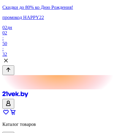
Скидки до 80% ко Дню Рождения!
промокод HAPPY22
02
дн
02
:
50
:
32
Каталог товаров