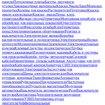
панели
Потолочные плиты
Багеты, молдинги,
уголки
Лакокрасочные материалы
Краски
Эмали
Лаки
Морилки,
пропитки
Колеры для краски
Растворители
Грунтовки
Краски,
эмали аэрозольные
Краски, эмали
Пены, клеи,
герметики
Жидкие гвозди
Герметики
Монтажная пена
Клеи для
обоев
Клеи для напольных покрытий
Очистители,
растворители
Фиксаторы резьбы
Клеи
Герметики,
пены
Электромонтажное оборудование
Розетки и
выключатели
Электрические звонки
Коробки
распределительные и подрозетники
Электропатроны
Вилки,
штепсели
Молниеприемники
Заземление
Электромонтажные
изделия
Клеммы
Средства диэлектрические
Трубки
термоусаживаемые
Изолирующие зажимы
Кабель и системы
для прокладки
Короба, трубы, металлорукав
Силовой
кабель
Наконечники, гильзы кабельные
Аксессуары для труб,
коробов
Кабельный крепеж
Арматура СИП
Электрощитовое
оборудование
Электрощиты
Аксессуары для
электрощита
Шины электротехнические
Выключатели
путевые, концевые
Трансформаторы
Аппаратура
управления
Рубильники
Предохранители
Частотные
преобразователи
Пускатели магнитные
Модульная
автоматика
Выключатели автоматические
Реле
Выключатели
нагрузки
Контакторы
Дополнительное модульное
оборудование
УЗИП
Автоматика пуска
двигателя
Дифференциальные